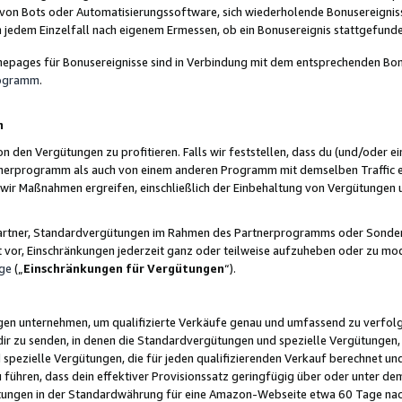
 von Bots oder Automatisierungssoftware, sich wiederholende Bonusereignisse
n jedem Einzelfall nach eigenem Ermessen, ob ein Bonusereignis stattgefund
epages für Bonusereignisse sind in Verbindung mit dem entsprechenden Bonu
rogramm
.
n
den Vergütungen zu profitieren. Falls wir feststellen, dass du (und/oder ein
erprogramm als auch von einem anderen Programm mit demselben Traffic ei
n wir Maßnahmen ergreifen, einschließlich der Einbehaltung von Vergütunge
r Partner, Standardvergütungen im Rahmen des Partnerprogramms oder Sonde
ht vor, Einschränkungen jederzeit ganz oder teilweise aufzuheben oder zu mod
ge
(„
Einschränkungen für Vergütungen
“).
ngen unternehmen, um qualifizierte Verkäufe genau und umfassend zu verfol
dir zu senden, in denen die Standardvergütungen und spezielle Vergütungen, 
pezielle Vergütungen, die für jeden qualifizierenden Verkauf berechnet un
 führen, dass dein effektiver Provisionssatz geringfügig über oder unter dem
ungen in der Standardwährung für eine Amazon-Webseite etwa 60 Tage nach