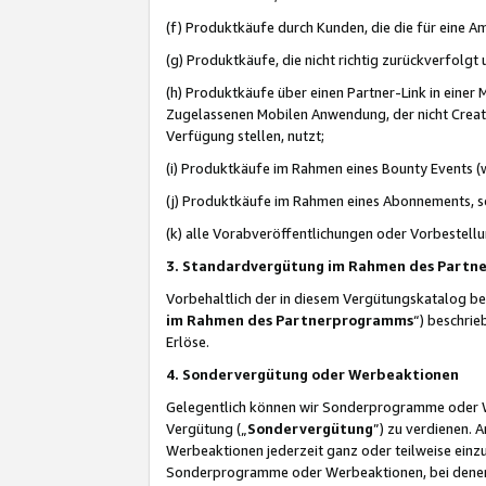
(f) Produktkäufe durch Kunden, die die für eine
(g) Produktkäufe, die nicht richtig zurückverfolg
(h) Produktkäufe über einen Partner-Link in einer
Zugelassenen Mobilen Anwendung, der nicht Creator
Verfügung stellen, nutzt;
(i) Produktkäufe im Rahmen eines Bounty Events (w
(j) Produktkäufe im Rahmen eines Abonnements, so
(k) alle Vorabveröffentlichungen oder Vorbestellu
3. Standardvergütung im Rahmen des Part
Vorbehaltlich der in diesem Vergütungskatalog b
im Rahmen des Partnerprogramms
“) beschri
Erlöse.
4. Sondervergütung oder Werbeaktionen
Gelegentlich können wir Sonderprogramme oder Wer
Vergütung („
Sondervergütung
”) zu verdienen. 
Werbeaktionen jederzeit ganz oder teilweise einz
Sonderprogramme oder Werbeaktionen, bei denen e