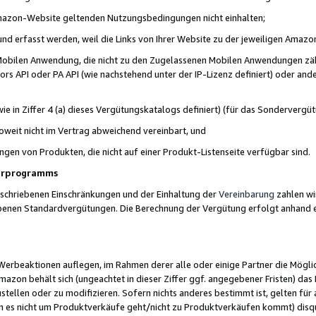
 Amazon-Website geltenden Nutzungsbedingungen nicht einhalten;
t und erfasst werden, weil die Links von Ihrer Website zu der jeweiligen Am
 Mobilen Anwendung, die nicht zu den Zugelassenen Mobilen Anwendungen zählt
s API oder PA API (wie nachstehend unter der IP-Lizenz definiert) oder ander
ie in Ziffer 4 (a) dieses Vergütungskatalogs definiert) (für das Sonderverg
weit nicht im Vertrag abweichend vereinbart, und
ngen von Produkten, die nicht auf einer Produkt-Listenseite verfügbar sind.
nerprogramms
eschriebenen Einschränkungen und der Einhaltung der
Vereinbarung
zahlen wir
ebenen Standardvergütungen. Die Berechnung der Vergütung erfolgt anhand e
beaktionen auflegen, im Rahmen derer alle oder einige Partner die Möglichk
Amazon behält sich (ungeachtet in dieser Ziffer ggf. angegebener Fristen) d
ustellen oder zu modifizieren. Sofern nichts anderes bestimmt ist, gelten 
s nicht um Produktverkäufe geht/nicht zu Produktverkäufen kommt) disqua