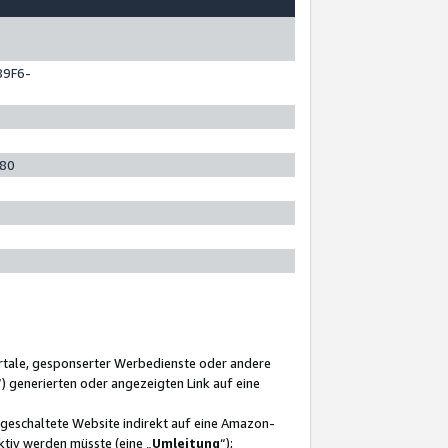
89F6-
280
ortale, gesponserter Werbedienste oder andere
“) generierten oder angezeigten Link auf eine
ngeschaltete Website indirekt auf eine Amazon-
ktiv werden müsste (eine „
Umleitung
“);