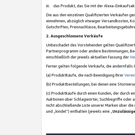
iii. das Produkt, das Sie mit der Alexa-Einkaufsa
Die aus den einzelnen Qualifizierten Verkäufen gen
einnehmen, abzüglich etwaiger Versandkosten, Ko
Gutschriften, Preisnachlässe, Bearbeitungsgebühr
2. Ausgeschlossene Verkäufe
Unbeschadet des Vorstehenden gelten Qualifiziert
Partnerprogramm oder andere Bestimmungen, Beding
einschließlich der jeweils aktuellen Fassung der
Ve
Ferner gelten folgende Verkäufe, die andernfalls
(a) Produktkäufe, die nach Beendigung Ihrer
Verei
(b) Produktbestellungen, bei denen eine Stornier
(c) Produktkäufe durch einen Kunden, der durch e
Auktionen über Schlagwörter, Suchbegriffe oder a
nicht abschließende Liste unserer Marken über di
und „kindel“) enthalten (jeweils eine „
Unzulässig