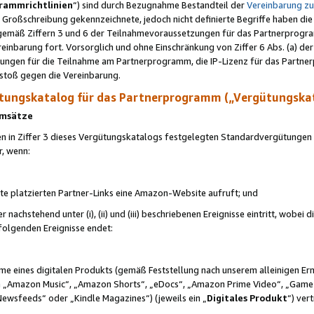
rammrichtlinien
“) sind durch Bezugnahme Bestandteil der
Vereinbarung z
Großschreibung gekennzeichnete, jedoch nicht definierte Begriffe haben die
 gemäß Ziffern 3 und 6 der Teilnahmevoraussetzungen für das Partnerprogram
nbarung fort. Vorsorglich und ohne Einschränkung von Ziffer 6 Abs. (a) der
ungen für die Teilnahme am Partnerprogramm, die IP-Lizenz für das Partner
rstoß gegen die Vereinbarung.
ungskatalog für das Partnerprogramm („Vergütungska
 Umsätze
n in Ziffer 3 dieses Vergütungskatalogs festgelegten Standardvergütungen v
r, wenn:
ite platzierten Partner-Links eine Amazon-Website aufruft; und
r nachstehend unter (i), (ii) und (iii) beschriebenen Ereignisse eintritt, wobe
 folgenden Ereignisse endet:
hme eines digitalen Produkts (gemäß Feststellung nach unserem alleinigen 
 „Amazon Music“, „Amazon Shorts“, „eDocs“, „Amazon Prime Video“, „Game
Newsfeeds“ oder „Kindle Magazines“) (jeweils ein „
Digitales Produkt
“) ver