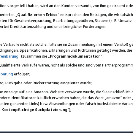
ktion vorgestellt haben, wird an den Kunden versandt, von ihm gestreamt od
erierten „
Qualifizierten Erlöse
“ entsprechen den Beträgen, die wir tatsäch
sten für Geschenkverpackung, Bearbeitungsgebühren, Steuern (z. B. Umsatz-
en bei Kreditkartenzahlung und uneinbringlicher Forderungen.
e Verkäufe nicht als solche, falls sie im Zusammenhang mit einem Verstoß 
ungen, Spezifikationen, Erklärungen und Richtlinien getätigt werden, die 
reinbarung
(zusammen die „
Programmdokumentation
“).
 Qualifizierte Verkäufe wären, nicht als solche und sind vom Partnerprogra
nbarung
erfolgen;
ung, Rückgabe oder Rückerstattung eingeleitet wurde;
ine Anzeige auf eine Amazon-Website verwiesen wurde, die Sieeinschließlich
ndere Identifikatoren käuflich erworben haben,die das Wort „amazon“ oder 
e unten genannten Links) bzw. Abwandlungen oder falsch buchstabierte Varia
e Kostenpflichtige Suchplatzierung
”);