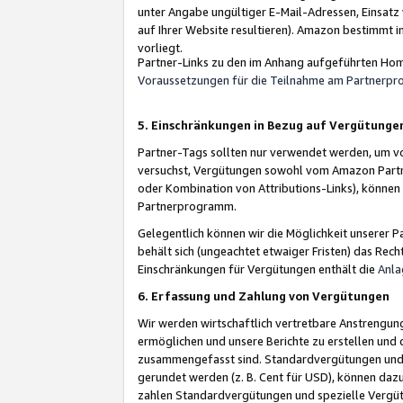
unter Angabe ungültiger E-Mail-Adressen, Einsatz
auf Ihrer Website resultieren). Amazon bestimmt i
vorliegt.
Partner-Links zu den im Anhang aufgeführten Hom
Voraussetzungen für die Teilnahme am Partnerp
5. Einschränkungen in Bezug auf Vergütunge
Partner-Tags sollten nur verwendet werden, um von 
versuchst, Vergütungen sowohl vom Amazon Partn
oder Kombination von Attributions-Links), könne
Partnerprogramm.
Gelegentlich können wir die Möglichkeit unsere
behält sich (ungeachtet etwaiger Fristen) das Rec
Einschränkungen für Vergütungen enthält die
Anla
6. Erfassung und Zahlung von Vergütungen
Wir werden wirtschaftlich vertretbare Anstrengu
ermöglichen und unsere Berichte zu erstellen und 
zusammengefasst sind. Standardvergütungen und s
gerundet werden (z. B. Cent für USD), können dazu
zahlen Standardvergütungen und spezielle Vergüt