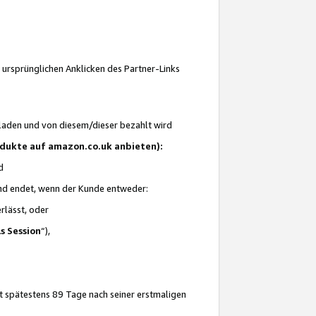
 ursprünglichen Anklicken des Partner-Links
laden und von diesem/dieser bezahlt wird
rodukte auf amazon.co.uk anbieten):
d
 und endet, wenn der Kunde entweder:
erlässt, oder
ls Session
“),
t spätestens 89 Tage nach seiner erstmaligen