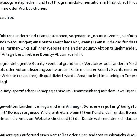
skatalogs entsprechen, und laut Programmdokumentation im Hinblick auf Pr
amme oder Werbeaktionen.
bar:
hier
.
führten Ländern sind Prämienaktionen, sogenannte „Bounty Events“, verfügb
Sondervergütungen; ein Bounty Event liegt vor, wenn (1) ein Kunde der für da
nes Partner-Links auf Ihrer Website eine an der Bounty-Aktion teilnehmende 
er Anlage beschriebene Bounty-Aktion ausführt.
ugrundeliegende Bounty Event aufgrund eines Verstoßes oder anderen Miss
ots oder Automatisierungssoftware, im Falle mehrerer Bounty Events einer e
r Website resultieren) disqualifiziert wurde. Amazon legt im alleinigen Ermess
iegt.
n Bounty-spezifischen Homepages sind im Zusammenhang mit dem jeweiligen
sgewählten Ländern verfügbar, die im
Anhang
(„
Sondervergütung
“)aufgefüh
it "
Bonusereignissen
", die eintreten, wenn (1) ein Kunde, der für das Bon
bsite auf die Amazon-Website klickt und (2) der Kunde während der sich dar
usereignis aufgrund eines Verstoßes oder eines anderen Missbrauchs disqua