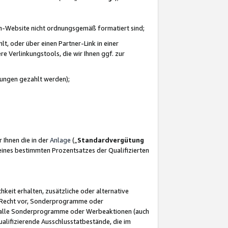
azon-Website nicht ordnungsgemäß formatiert sind;
, oder über einen Partner-Link in einer
e Verlinkungstools, die wir Ihnen ggf. zur
ütungen gezahlt werden);
 Ihnen die in der
Anlage
(„
Standardvergütung
ines bestimmten Prozentsatzes der Qualifizierten
eit erhalten, zusätzliche oder alternative
as Recht vor, Sonderprogramme oder
für alle Sonderprogramme oder Werbeaktionen (auch
lifizierende Ausschlusstatbestände, die im