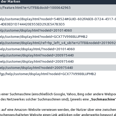
e der Marken
gp/feature.html?ie=UTF8&docId=1000642963
help/customer/display.html?nodeId=548524#GUID-602FA6E8-D724-4317-
64DE0ED1D744420E933ED292E5A7B3D3
elp/customer/display.html?nodeId=201014060
help/customer/display.html?nodeId=GCX77V9988LUPMB2
help/customer/display.html/ref=hp_left_v4_sib?ie=UTF8&nodeId=201909
help/customer/display.html/?nodeId=201014060
help/customer/display.html?nodeId=200975440
help/customer/display.html?nodeId=200975440
help/customer/display.html?nodeId=200975440
/gp/help/customer/display.html?nodeId=GCX77V9988LUPMB2
n einer Suchmaschine (einschließlich Google, Yahoo, Bing oder andere Webp
 des Netzwerkes solcher Suchmaschinen sind), (jeweils eine „
Suchmaschine
nk auf eine Amazon-Website verwiesen werden, der Nutzer über eine zwische
ischengeschalteten Website einen Link anklicken oder anderweitig bewusst a