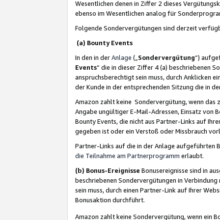
Wesentlichen denen in Ziffer 2 dieses Vergütung
ebenso im Wesentlichen analog für Sonderprogr
Folgende Sondervergütungen sind derzeit verfüg
(a) Bounty Events
In den in der
Anlage
(„
Sondervergütung
“) aufge
Events
“ die in dieser Ziffer 4 (a) beschriebenen 
anspruchsberechtigt sein muss, durch Anklicken ei
der Kunde in der entsprechenden Sitzung die in d
Amazon zahlt keine Sondervergütung, wenn das z
Angabe ungültiger E-Mail-Adressen, Einsatz von B
Bounty Events, die nicht aus Partner-Links auf Ihre
gegeben ist oder ein Verstoß oder Missbrauch vorl
Partner-Links auf die in der Anlage aufgeführte
die Teilnahme am Partnerprogramm
erlaubt.
(b) Bonus-Ereignisse
Bonusereignisse sind in au
beschriebenen Sondervergütungen in Verbindung m
sein muss, durch einen Partner-Link auf Ihrer We
Bonusaktion durchführt.
Amazon zahlt keine Sondervergütung, wenn ein Bon