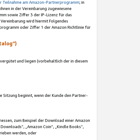
ur Teilnahme am Amazon-Partnerprogramm
; in
 ihnen in der Vereinbarung zugewiesene
m sowie Ziffer 3 der IP-Lizenz für das
 Vereinbarung wird hiermit Folgendes
programm oder Ziffer 1 der Amazon Richtlinie für
talog“)
ergütet und liegen (vorbehaltlich der in diesem
i die Sitzung beginnt, wenn der Kunde den Partner-
Ermessen, zum Beispiel der Download einer Amazon
 Downloads“, „Amazon Coin“, „Kindle Books“,
trieben werden, oder