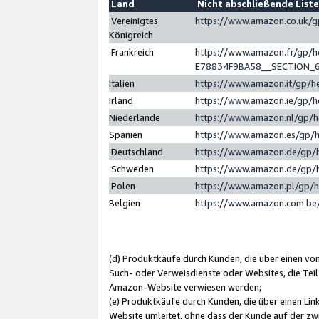
Land
Nicht abschließende List
Vereinigtes
https://www.amazon.co.uk/
Königreich
Frankreich
https://www.amazon.fr/gp/
E78834F9BA58__SECTION_
Italien
https://www.amazon.it/gp/h
Irland
https://www.amazon.ie/gp/
Niederlande
https://www.amazon.nl/gp/
Spanien
https://www.amazon.es/gp/
Deutschland
https://www.amazon.de/gp/
Schweden
https://www.amazon.de/gp/
Polen
https://www.amazon.pl/gp/
Belgien
https://www.amazon.com.be
(d) Produktkäufe durch Kunden, die über einen vo
Such- oder Verweisdienste oder Websites, die Teil
Amazon-Website verwiesen werden;
(e) Produktkäufe durch Kunden, die über einen Li
Website umleitet, ohne dass der Kunde auf der zw