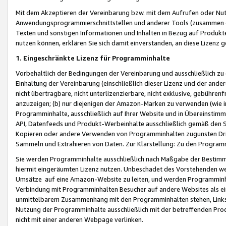
Mit dem Akzeptieren der Vereinbarung bzw. mit dem Aufrufen oder Nutz
Anwendungsprogrammierschnittstellen und anderer Tools (zusammen die
Texten und sonstigen Informationen und Inhalten in Bezug auf Produkte
nutzen können, erklären Sie sich damit einverstanden, an diese Lizenz 
1. Eingeschränkte Lizenz für Programminhalte
Vorbehaltlich der Bedingungen der Vereinbarung und ausschließlich z
Einhaltung der Vereinbarung (einschließlich dieser Lizenz und der ande
nicht übertragbare, nicht unterlizenzierbare, nicht exklusive, gebühren
anzuzeigen; (b) nur diejenigen der Amazon-Marken zu verwenden (wie in 
Programminhalte, ausschließlich auf Ihrer Website und in Übereinstimmu
API, Datenfeeds und Produkt-Werbeinhalte ausschließlich gemäß den Spe
Kopieren oder andere Verwenden von Programminhalten zugunsten Dri
Sammeln und Extrahieren von Daten. Zur Klarstellung: Zu den Program
Sie werden Programminhalte ausschließlich nach Maßgabe der Besti
hiermit eingeräumten Lizenz nutzen. Unbeschadet des Vorstehenden we
Umsätze auf eine Amazon-Website zu leiten, und werden Programminhal
Verbindung mit Programminhalten Besucher auf andere Websites als ein
unmittelbarem Zusammenhang mit den Programminhalten stehen, Links z
Nutzung der Programminhalte ausschließlich mit der betreffenden Pr
nicht mit einer anderen Webpage verlinken.