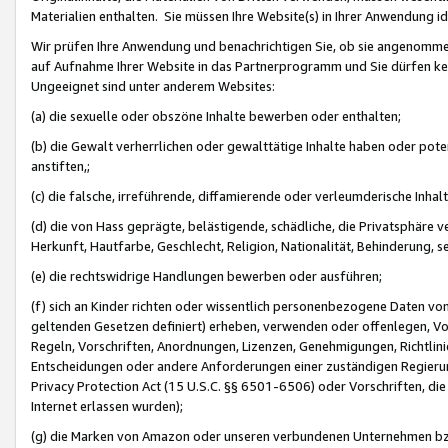
Materialien enthalten. Sie müssen Ihre Website(s) in Ihrer Anwendung ide
Wir prüfen Ihre Anwendung und benachrichtigen Sie, ob sie angenommen
auf Aufnahme Ihrer Website in das Partnerprogramm und Sie dürfen kei
Ungeeignet sind unter anderem Websites:
(a) die sexuelle oder obszöne Inhalte bewerben oder enthalten;
(b) die Gewalt verherrlichen oder gewalttätige Inhalte haben oder pot
anstiften,;
(c) die falsche, irreführende, diffamierende oder verleumderische Inha
(d) die von Hass geprägte, belästigende, schädliche, die Privatsphäre v
Herkunft, Hautfarbe, Geschlecht, Religion, Nationalität, Behinderung, 
(e) die rechtswidrige Handlungen bewerben oder ausführen;
(f) sich an Kinder richten oder wissentlich personenbezogene Daten vo
geltenden Gesetzen definiert) erheben, verwenden oder offenlegen, Vo
Regeln, Vorschriften, Anordnungen, Lizenzen, Genehmigungen, Richtlini
Entscheidungen oder andere Anforderungen einer zuständigen Regierung
Privacy Protection Act (15 U.S.C. §§ 6501-6506) oder Vorschriften, di
Internet erlassen wurden);
(g) die Marken von Amazon oder unseren verbundenen Unternehmen b