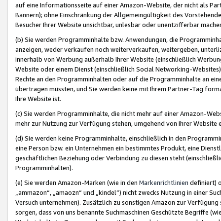
auf eine Informationsseite auf einer Amazon-Website, der nicht als Part
Bannern); ohne Einschränkung der Allgemeingültigkeit des Vorstehende
Besucher Ihrer Website unsichtbar, unlesbar oder unentzifferbar mache
(b) Sie werden Programminhalte bzw. Anwendungen, die Programminhalt
anzeigen, weder verkaufen noch weiterverkaufen, weitergeben, unterli
innerhalb von Werbung außerhalb Ihrer Website (einschließlich Werbun
Website oder einem Dienst (einschließlich Social Networking-Website
Rechte an den Programminhalten oder auf die Programminhalte an eine a
übertragen müssten, und Sie werden keine mit Ihrem Partner-Tag formati
Ihre Website ist.
(c) Sie werden Programminhalte, die nicht mehr auf einer Amazon-Websit
mehr zur Nutzung zur Verfügung stehen, umgehend von Ihrer Website e
(d) Sie werden keine Programminhalte, einschließlich in den Programmin
eine Person bzw. ein Unternehmen ein bestimmtes Produkt, eine Dienstle
geschäftlichen Beziehung oder Verbindung zu diesen steht (einschließli
Programminhalten).
(e) Sie werden Amazon-Marken (wie in den
Markenrichtlinien
definiert) 
„ammazon“, „amaozn“ und „kindel“) nicht zwecks Nutzung in einer Suc
Versuch unternehmen). Zusätzlich zu sonstigen Amazon zur Verfügung 
sorgen, dass von uns benannte Suchmaschinen Geschützte Begriffe (wie 