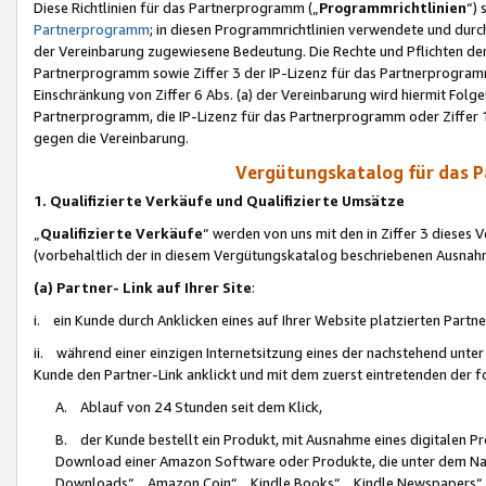
Diese Richtlinien für das Partnerprogramm („
Programmrichtlinien
“)
Partnerprogramm
; in diesen Programmrichtlinien verwendete und durch
der Vereinbarung zugewiesene Bedeutung. Die Rechte und Pflichten de
Partnerprogramm sowie Ziffer 3 der IP-Lizenz für das Partnerprogram
Einschränkung von Ziffer 6 Abs. (a) der Vereinbarung wird hiermit Fol
Partnerprogramm, die IP-Lizenz für das Partnerprogramm oder Ziffer 1
gegen die Vereinbarung.
Vergütungskatalog für das 
1. Qualifizierte Verkäufe und Qualifizierte Umsätze
„
Qualifizierte Verkäufe
“ werden von uns mit den in Ziffer 3 diese
(vorbehaltlich der in diesem Vergütungskatalog beschriebenen Ausnah
(a) Partner- Link auf Ihrer Site
:
i. ein Kunde durch Anklicken eines auf Ihrer Website platzierten Part
ii. während einer einzigen Internetsitzung eines der nachstehend unter (i)
Kunde den Partner-Link anklickt und mit dem zuerst eintretenden der f
A. Ablauf von 24 Stunden seit dem Klick,
B. der Kunde bestellt ein Produkt, mit Ausnahme eines digitalen P
Download einer Amazon Software oder Produkte, die unter dem N
Downloads“, „Amazon Coin“, „Kindle Books“, „Kindle Newspapers“, „