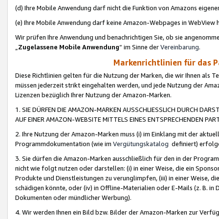
(d) Ihre Mobile Anwendung darf nicht die Funktion von Amazons eige
(e) Ihre Mobile Anwendung darf keine Amazon-Webpages in WebView 
Wir prüfen Ihre Anwendung und benachrichtigen Sie, ob sie angenomm
„
Zugelassene Mobile Anwendung
“ im Sinne der
Vereinbarung
.
Markenrichtlinien für das 
Diese Richtlinien gelten für die Nutzung der Marken, die wir Ihnen als 
müssen jederzeit strikt eingehalten werden, und jede Nutzung der Ama
Lizenzen bezüglich Ihrer Nutzung der Amazon-Marken.
1. SIE DÜRFEN DIE AMAZON-MARKEN AUSSCHLIESSLICH DURCH DARS
AUF EINER AMAZON-WEBSITE MITTELS EINES ENTSPRECHENDEN PART
2. Ihre Nutzung der Amazon-Marken muss (i) im Einklang mit der aktuells
Programmdokumentation (wie im
Vergütungskatalog
definiert) erfolg
3. Sie dürfen die Amazon-Marken ausschließlich für den in der Progr
nicht wie folgt nutzen oder darstellen: (i) in einer Weise, die ein Spo
Produkte und Dienstleistungen zu verunglimpfen, (iii) in einer Weise
schädigen könnte, oder (iv) in Offline-Materialien oder E-Mails (z. B.
Dokumenten oder mündlicher Werbung).
4. Wir werden Ihnen ein Bild bzw. Bilder der Amazon-Marken zur Verfüg