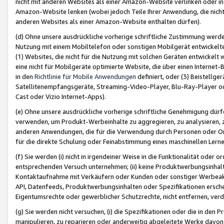
nicht mit anderen Websites als einer Amazon-Website verlinken oder i
Amazon-Website lenken (wobei jedoch Teile Ihrer Anwendung, die nich
anderen Websites als einer Amazon-Website enthalten dürfen).
(d) Ohne unsere ausdrückliche vorherige schriftliche Zustimmung werd
Nutzung mit einem Mobiltelefon oder sonstigen Mobilgerät entwickelt
(1) Websites, die nicht für die Nutzung mit solchen Geräten entwickelt
eine nicht für Mobilgeräte optimierte Website, die über einen Interne
in den
Richtlinie für Mobile Anwendungen
definiert, oder (3) Beistellge
Satellitenempfangsgeräte, Streaming-Video-Player, Blu-Ray-Player ode
Cast oder Vizio Internet-Apps).
(e) Ohne unsere ausdrückliche vorherige schriftliche Genehmigung dürfe
verwenden, um Produkt-Werbeinhalte zu aggregieren, zu analysieren, 
anderen Anwendungen, die für die Verwendung durch Personen oder Or
für die direkte Schulung oder Feinabstimmung eines maschinellen Lern
(f) Sie werden (i) nicht in irgendeiner Weise in die Funktionalität ode
entsprechenden Versuch unternehmen; (ii) keine Produktwerbungsinha
Kontaktaufnahme mit Verkäufern oder Kunden oder sonstiger Werbeaktiv
API, Datenfeeds, Produktwerbungsinhalten oder Spezifikationen erschei
Eigentumsrechte oder gewerblicher Schutzrechte, nicht entfernen, verd
(g) Sie werden nicht versuchen, (i) die Spezifikationen oder die in de
manipulieren, zu reparieren oder anderweitig abgeleitete Werke davon z