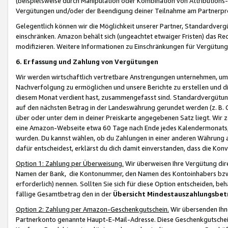
(beispielsweise durch Manipulation oder Kombination von Attributions-
Vergütungen und/oder der Beendigung deiner Teilnahme am Partnerp
Gelegentlich können wir die Möglichkeit unserer Partner, Standardv
einschränken. Amazon behält sich (ungeachtet etwaiger Fristen) das Re
modifizieren. Weitere Informationen zu Einschränkungen für Vergütung
6. Erfassung und Zahlung von Vergütungen
Wir werden wirtschaftlich vertretbare Anstrengungen unternehmen, um 
Nachverfolgung zu ermöglichen und unsere Berichte zu erstellen und di
diesem Monat verdient hast, zusammengefasst sind. Standardvergütung
auf den nächsten Betrag in der Landeswährung gerundet werden (z. B. C
über oder unter dem in deiner Preiskarte angegebenen Satz liegt. Wir
eine Amazon-Webseite etwa 60 Tage nach Ende jedes Kalendermonats, i
wurden. Du kannst wählen, ob du Zahlungen in einer anderen Währung
dafür entscheidest, erklärst du dich damit einverstanden, dass die K
Option 1: Zahlung per Überweisung.
Wir überweisen Ihre Vergütung dir
Namen der Bank, die Kontonummer, den Namen des Kontoinhabers bzw. a
erforderlich) nennen. Sollten Sie sich für diese Option entscheiden, be
fällige Gesamtbetrag den in der
Übersicht Mindestauszahlungsbet
Option 2: Zahlung per Amazon-Geschenkgutschein.
Wir übersenden Ihne
Partnerkonto genannte Haupt-E-Mail-Adresse. Diese Geschenkgutschei