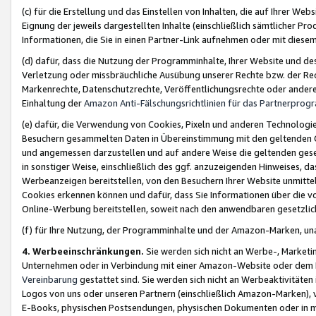
(c) für die Erstellung und das Einstellen von Inhalten, die auf Ihrer We
Eignung der jeweils dargestellten Inhalte (einschließlich sämtlicher 
Informationen, die Sie in einen Partner-Link aufnehmen oder mit diese
(d) dafür, dass die Nutzung der Programminhalte, Ihrer Website und des 
Verletzung oder missbräuchliche Ausübung unserer Rechte bzw. der Recht
Markenrechte, Datenschutzrechte, Veröffentlichungsrechte oder anderer
Einhaltung der
Amazon Anti-Fälschungsrichtlinien für das Partnerpro
(e) dafür, die Verwendung von Cookies, Pixeln und anderen Technologien
Besuchern gesammelten Daten in Übereinstimmung mit den geltenden Ge
und angemessen darzustellen und auf andere Weise die geltenden geset
in sonstiger Weise, einschließlich des ggf. anzuzeigenden Hinweises, d
Werbeanzeigen bereitstellen, von den Besuchern Ihrer Website unmitte
Cookies erkennen können und dafür, dass Sie Informationen über die v
Online-Werbung bereitstellen, soweit nach den anwendbaren gesetzlic
(f) für Ihre Nutzung, der Programminhalte und der Amazon-Marken, u
4. Werbeeinschränkungen.
Sie werden sich nicht an Werbe-, Market
Unternehmen oder in Verbindung mit einer Amazon-Website oder dem Pa
Vereinbarung
gestattet sind. Sie werden sich nicht an Werbeaktivitäten
Logos von uns oder unseren Partnern (einschließlich Amazon-Marken), 
E-Books, physischen Postsendungen, physischen Dokumenten oder in 