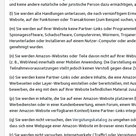
und keine andere natürliche oder juristische Person dazu ermächtigen, a
(l) Sie werden alle Handlungen unterlassen, die nach vernünftigem Erme
Website, auf der Funktionen oder Transaktionen (zum Beispiel suchen, s
(m) Sie werden auf Ihrer Website keine Partner-Links oder Programmin
Spionagesoftware, Schadsoftware, Computerviren, Würmern, Trojaner
Herunterladen oder Installieren auf einem Nutzer-Computer oder ande
genehmigt wurden.
(n) Sie werden Amazon-Websites oder Teile davon nicht auf Ihrer Websi
(z. B., WebView) innerhalb einer Mobilen Anwendung. Die Darstellung ein
Teilnahmevoraussetzungen stellt jedoch keinen Verstoß gegen diese Zif
(o) Sie werden keine Partner-Links oder andere Inhalte, die eine Am
Werbeseiten oder Layer-Werbung einstellen oder bereitstellen, mit Au
bewerben, die eng mit dem auf Ihrer Website befindlichen Material z
(p) Sie werden in Inhalte, die Sie auf einer Amazon-Website platzier
Werbediensten oder in einer Kundenbewertung, einem Forum, einem Wun
einer Amazon-Website verfügbaren Kontext) keine Partner-Links integr
(q) Sie werden nicht versuchen, den
Vergütungskatalog
zu umgehen oder
dass sich eine Webpage einer Amazon-Website im Browser eines Kunden 
(r) Sie werden nicht versuchen, Internetverkehr (Traffic) oder Vergü