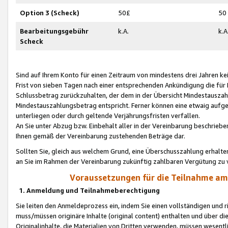
Option 3 (Scheck)
50£
50
Bearbeitungsgebühr
k.A.
k.A
Scheck
Sind auf Ihrem Konto für einen Zeitraum von mindestens drei Jahren kein
Frist von sieben Tagen nach einer entsprechenden Ankündigung die für
Schlussbetrag zurückzuhalten, der dem in der Übersicht Mindestausz
Mindestauszahlungsbetrag entspricht. Ferner können eine etwaig aufg
unterliegen oder durch geltende Verjährungsfristen verfallen.
An Sie unter Abzug bzw. Einbehalt aller in der Vereinbarung beschrieb
Ihnen gemäß der Vereinbarung zustehenden Beträge dar.
Sollten Sie, gleich aus welchem Grund, eine Überschusszahlung erhalte
an Sie im Rahmen der Vereinbarung zukünftig zahlbaren Vergütung zu 
Voraussetzungen für die Teilnahme a
1. Anmeldung und Teilnahmeberechtigung
Sie leiten den Anmeldeprozess ein, indem Sie einen vollständigen und 
muss/müssen originäre Inhalte (original content) enthalten und über d
Originalinhalte, die Materialien von Dritten verwenden, müssen wese