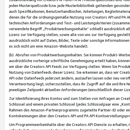
jeden Musterquellcode bzw. jede Musterbibliothek geltenden gesonder
auch Spezifikationen, Benutzerhandbücher, Anleitungen, Begleitmaterial
denen die für die ordnungsgemäße Nutzung von Creators API und PA A
technischen Anforderungen und Test- und Leistungskriterien (zusammen
verwendete Begriff „Produktwerbungsinhalte“ schließt ausdrücklich al
Lizenz zur Verfügung stellen, sowie alle von uns zur Verfügung gestel
ausdrücklich nicht auf Daten, Bilder, Texte oder sonstige Informatione
es sich nicht um eine Amazon-Website handelt.
(b) Abrufen von Produktwerbungsinhalten. Sie können Produkt-Werbein
ausdrückliche vorherige schriftliche Genehmigung erteilt haben, könn
wir über die Creators API Feeds zur Verfügung stellen. Wenn Sie Produk
Nutzung von Datenfeeds dieser Lizenz. Sie erkennen an, dass wir Creat
API oder Datenfeeds jederzeit ändern, auslaufen lassen oder neu veröffe
Verantwortung liegt, sicherzustellen, dass Ihr Zugriff auf die und Ihr
jeweiligen Zeitpunkt aktuellen Anforderungen (einschließlich dieser Liz
Zur Identifizierung Ihres Kontos und zum Stellen von Anfragen an Crea
Schlüssel und einem privaten Schlüssel (jedes Schlüsselpaar eine „Kon
Rahmen des Amazon-Partnerprogramms zugeteilte Partner-ID oder ein
Kontokennungen über den Creators API und PA API Kontoerstellungspro
Um Programmwerbeinhalte über die Creators API Dienste zu erhalten, m