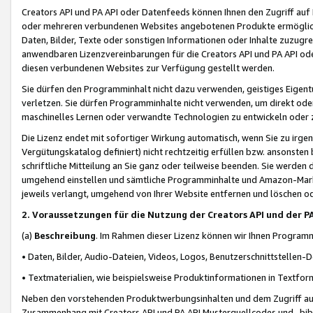
Creators API und PA API oder Datenfeeds können Ihnen den Zugriff auf D
oder mehreren verbundenen Websites angebotenen Produkte ermögliche
Daten, Bilder, Texte oder sonstigen Informationen oder Inhalte zuzugre
anwendbaren Lizenzvereinbarungen für die Creators API und PA API od
diesen verbundenen Websites zur Verfügung gestellt werden.
Sie dürfen den Programminhalt nicht dazu verwenden, geistiges Eigent
verletzen. Sie dürfen Programminhalte nicht verwenden, um direkt ode
maschinelles Lernen oder verwandte Technologien zu entwickeln oder zu
Die Lizenz endet mit sofortiger Wirkung automatisch, wenn Sie zu irg
Vergütungskatalog definiert) nicht rechtzeitig erfüllen bzw. ansonsten
schriftliche Mitteilung an Sie ganz oder teilweise beenden. Sie werden
umgehend einstellen und sämtliche Programminhalte und Amazon-Marke
jeweils verlangt, umgehend von Ihrer Website entfernen und löschen od
2. Voraussetzungen für die Nutzung der Creators API und der P
(a)
Beschreibung
. Im Rahmen dieser Lizenz können wir Ihnen Programmi
• Daten, Bilder, Audio-Dateien, Videos, Logos, Benutzerschnittstellen-
• Textmaterialien, wie beispielsweise Produktinformationen in Textfor
Neben den vorstehenden Produktwerbungsinhalten und dem Zugriff auf 
Zusammenhang mit Creators API und PA API Musterquellcodes und -bibli