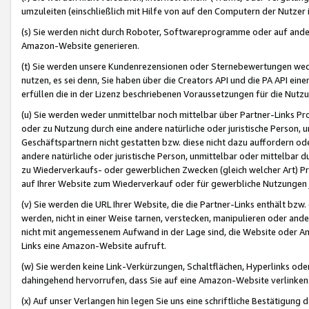
umzuleiten (einschließlich mit Hilfe von auf den Computern der Nutzer i
(s) Sie werden nicht durch Roboter, Softwareprogramme oder auf andere
Amazon-Website generieren.
(t) Sie werden unsere Kundenrezensionen oder Sternebewertungen wed
nutzen, es sei denn, Sie haben über die Creators API und die PA API e
erfüllen die in der Lizenz beschriebenen Voraussetzungen für die Nutzu
(u) Sie werden weder unmittelbar noch mittelbar über Partner-Links P
oder zu Nutzung durch eine andere natürliche oder juristische Person,
Geschäftspartnern nicht gestatten bzw. diese nicht dazu auffordern od
andere natürliche oder juristische Person, unmittelbar oder mittelbar
zu Wiederverkaufs- oder gewerblichen Zwecken (gleich welcher Art) 
auf Ihrer Website zum Wiederverkauf oder für gewerbliche Nutzungen 
(v) Sie werden die URL Ihrer Website, die die Partner-Links enthält b
werden, nicht in einer Weise tarnen, verstecken, manipulieren oder and
nicht mit angemessenem Aufwand in der Lage sind, die Website oder A
Links eine Amazon-Website aufruft.
(w) Sie werden keine Link-Verkürzungen, Schaltflächen, Hyperlinks ode
dahingehend hervorrufen, dass Sie auf eine Amazon-Website verlinken
(x) Auf unser Verlangen hin legen Sie uns eine schriftliche Bestätigung