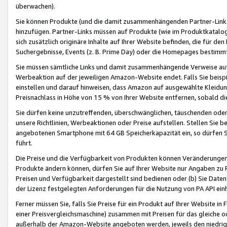
überwachen).
Sie können Produkte (und die damit zusammenhängenden Partner-Links)
hinzufügen. Partner-Links müssen auf Produkte (wie im Produktkatalog de
sich zusätzlich originäre Inhalte auf Ihrer Website befinden, die für 
Suchergebnisse, Events (z. B. Prime Day) oder die Homepages bestimmte
Sie müssen sämtliche Links und damit zusammenhängende Verweise auf z
Werbeaktion auf der jeweiligen Amazon-Website endet. Falls Sie beisp
einstellen und darauf hinweisen, dass Amazon auf ausgewählte Kleidun
Preisnachlass in Höhe von 15 % von Ihrer Website entfernen, sobald di
Sie dürfen keine unzutreffenden, überschwänglichen, täuschenden od
unsere Richtlinien, Werbeaktionen oder Preise aufstellen. Stellen Sie 
angebotenen Smartphone mit 64 GB Speicherkapazität ein, so dürfen S
führt.
Die Preise und die Verfügbarkeit von Produkten können Veränderungen 
Produkte ändern können, dürfen Sie auf Ihrer Website nur Angaben zu P
Preisen und Verfügbarkeit dargestellt sind bedienen oder (b) Sie Daten
der Lizenz festgelegten Anforderungen für die Nutzung von PA API einh
Ferner müssen Sie, falls Sie Preise für ein Produkt auf Ihrer Website in 
einer Preisvergleichsmaschine) zusammen mit Preisen für das gleiche o
außerhalb der Amazon-Website angeboten werden, jeweils den niedrigst