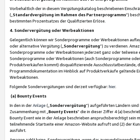
Vorbehaltlich der in diesem Vergütungskatalog beschriebenen Einschr
(„
Standardvergütung im Rahmen des Partnerprogramms
“) besc
bestimmten Prozentsatzes der Qualifizierten Erlöse.
4. Sondervergütung oder Werbeaktionen
Gelegentlich können wir Sonderprogramme oder Werbeaktionen auflegen,
oder alternative Vergütung („
Sondervergütung
”) zu verdienen. Amazo
Sonderprogramme oder Werbeaktionen jederzeit ganz oder teilweise einz
Sonderprogramme oder Werbeaktionen (auch Sonderprogramme oder We
Produktverkäufen kommt) disqualifizierende Ausschlusstatbestände, di
Programmdokumentation im Hinblick auf Produktverkäufe geltende E
Werbeaktionen.
Folgende Sondervergütungen sind derzeit verfügbar:
hier
.
(a) Bounty Events
In den in der
Anlage
(„
Sondervergütung
“) aufgeführten Ländern sind
Zusammenhang mit „
Bounty Events
“ die in dieser Ziffer 4 (a) besch
Bounty Event wie in der Anlage beschrieben anspruchsberechtigt sein mu
teilnehmende Startseite einer Amazon-Website aufruft und (2) der Kun
ausführt.
Amazon zahlt keine Sondervergütung, wenn das zugrundeliegende Boun