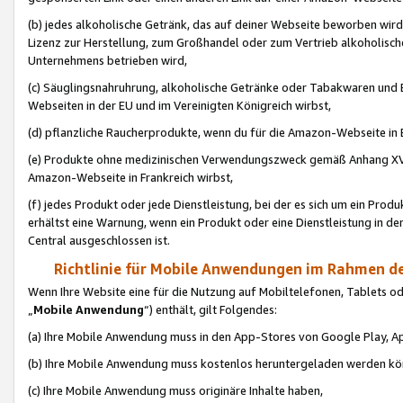
(b) jedes alkoholische Getränk, das auf deiner Webseite beworben wird
Lizenz zur Herstellung, zum Großhandel oder zum Vertrieb alkoholisch
Unternehmens betrieben wird,
(c) Säuglingsnahruhrung, alkoholische Getränke oder Tabakwaren und E
Webseiten in der EU und im Vereinigten Königreich wirbst,
(d) pflanzliche Raucherprodukte, wenn du für die Amazon-Webseite in B
(e) Produkte ohne medizinischen Verwendungszweck gemäß Anhang XVI 
Amazon-Webseite in Frankreich wirbst,
(f) jedes Produkt oder jede Dienstleistung, bei der es sich um ein Prod
erhältst eine Warnung, wenn ein Produkt oder eine Dienstleistung in de
Central ausgeschlossen ist.
Richtlinie für Mobile Anwendungen im Rahmen de
Wenn Ihre Website eine für die Nutzung auf Mobiltelefonen, Tablets 
„
Mobile Anwendung
“) enthält, gilt Folgendes:
(a) Ihre Mobile Anwendung muss in den App-Stores von Google Play, A
(b) Ihre Mobile Anwendung muss kostenlos heruntergeladen werden könn
(c) Ihre Mobile Anwendung muss originäre Inhalte haben,