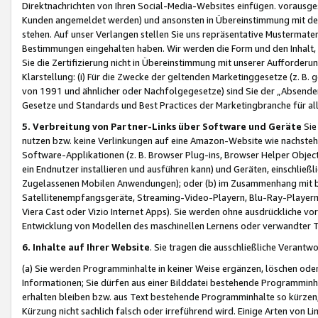
Direktnachrichten von Ihren Social-Media-Websites einfügen. vorausg
Kunden angemeldet werden) und ansonsten in Übereinstimmung mit der
stehen. Auf unser Verlangen stellen Sie uns repräsentative Mustermater
Bestimmungen eingehalten haben. Wir werden die Form und den Inhalt, di
Sie die Zertifizierung nicht in Übereinstimmung mit unserer Aufforderu
Klarstellung: (i) Für die Zwecke der geltenden Marketinggesetze (z. 
von 1991 und ähnlicher oder Nachfolgegesetze) sind Sie der „Absender“ j
Gesetze und Standards und Best Practices der Marketingbranche für 
5. Verbreitung von Partner-Links über Software und Geräte
Sie
nutzen bzw. keine Verlinkungen auf eine Amazon-Website wie nachsteh
Software-Applikationen (z. B. Browser Plug-ins, Browser Helper Objec
ein Endnutzer installieren und ausführen kann) und Geräten, einschlie
Zugelassenen Mobilen Anwendungen); oder (b) im Zusammenhang mit bzw.
Satellitenempfangsgeräte, Streaming-Video-Playern, Blu-Ray-Playern 
Viera Cast oder Vizio Internet Apps). Sie werden ohne ausdrückliche v
Entwicklung von Modellen des maschinellen Lernens oder verwandter 
6. Inhalte auf Ihrer Website
. Sie tragen die ausschließliche Verantwo
(a) Sie werden Programminhalte in keiner Weise ergänzen, löschen oder
Informationen; Sie dürfen aus einer Bilddatei bestehende Programminhal
erhalten bleiben bzw. aus Text bestehende Programminhalte so kürzen, 
Kürzung nicht sachlich falsch oder irreführend wird. Einige Arten von L