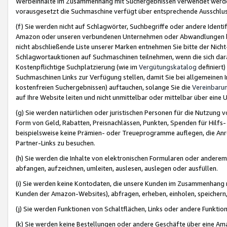
Werbeinhalte im Zusammenhang mit Suchergebnissen verwendet werden,
vorausgesetzt die Suchmaschine verfügt über entsprechende Ausschlu
(f) Sie werden nicht auf Schlagwörter, Suchbegriffe oder andere Ident
Amazon oder unseren verbundenen Unternehmen oder Abwandlungen bzw
nicht abschließende Liste unserer Marken entnehmen Sie bitte der Nich
Schlagwortauktionen auf Suchmaschinen teilnehmen, wenn die sich da
Kostenpflichtige Suchplatzierung (wie im
Vergütungskatalog
definiert
Suchmaschinen Links zur Verfügung stellen, damit Sie bei allgemeinen I
kostenfreien Suchergebnissen) auftauchen, solange Sie die
Vereinbaru
auf Ihre Website leiten und nicht unmittelbar oder mittelbar über eine
(g) Sie werden natürlichen oder juristischen Personen für die Nutzung 
Form von Geld, Rabatten, Preisnachlässen, Punkten, Spenden für Hilfs
beispielsweise keine Prämien- oder Treueprogramme auflegen, die Anrei
Partner-Links zu besuchen.
(h) Sie werden die Inhalte von elektronischen Formularen oder anderem M
abfangen, aufzeichnen, umleiten, auslesen, auslegen oder ausfüllen.
(i) Sie werden keine Kontodaten, die unsere Kunden im Zusammenhang 
Kunden der Amazon-Websites), abfragen, erheben, einholen, speichern,
(j) Sie werden Funktionen von Schaltflächen, Links oder andere Funkti
(k) Sie werden keine Bestellungen oder andere Geschäfte über eine Ama