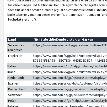
(c) Produktkäufe durch einen Kunden, der durch eine Anzeige auf eine 
Ausschreibungen und Auktionen über Schlagwörter, Suchbegriffe oder 
oder eine andere Amazon-Marke (vgl. die nicht abschließende Liste un
buchstabierte Varianten dieser Wörter (z. B. „ammazon“, „amaozn“ und „
Suchplatzierung
”);
Land
Nicht abschließende Liste der Marken
Vereinigtes
https://www.amazon.co.uk/gp/feature.html?ie=U
Königreich
Frankreich
https://www.amazon.fr/gp/help/customer/displa
E78834F9BA58__SECTION_64DE0ED1D744420E9
Italien
https://www.amazon.it/gp/help/customer/display
Irland
https://www.amazon.ie/gp/help/customer/displa
Niederlande
https://www.amazon.nl/gp/help/customer/display
Spanien
https://www.amazon.es/gp/help/customer/display
Deutschland
https://www.amazon.de/gp/help/customer/displa
Schweden
https://www.amazon.de/gp/help/customer/displa
Polen
https://www.amazon.pl/gp/help/customer/display
Belgien
https://www.amazon.com.be/gp/help/customer/d