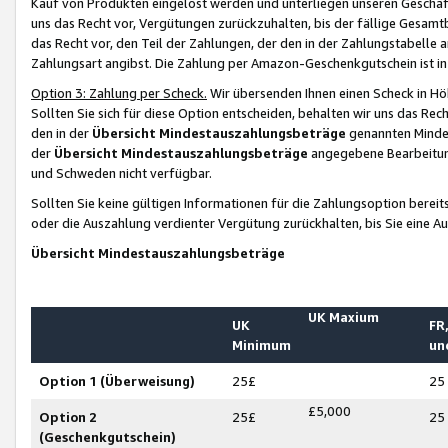
Kauf von Produkten eingelöst werden und unterliegen unseren Geschäf
uns das Recht vor, Vergütungen zurückzuhalten, bis der fällige Gesamt
das Recht vor, den Teil der Zahlungen, der den in der Zahlungstabelle 
Zahlungsart angibst. Die Zahlung per Amazon-Geschenkgutschein ist in
Option 3: Zahlung per Scheck.
Wir übersenden Ihnen einen Scheck in Höh
Sollten Sie sich für diese Option entscheiden, behalten wir uns das Rec
den in der
Übersicht Mindestauszahlungsbeträge
genannten Mindest
der
Übersicht Mindestauszahlungsbeträge
angegebene Bearbeitung
und Schweden nicht verfügbar.
Sollten Sie keine gültigen Informationen für die Zahlungsoption bereit
oder die Auszahlung verdienter Vergütung zurückhalten, bis Sie eine A
Übersicht Mindestauszahlungsbeträge
UK Maxium
UK
FR,
Minimum
un
Option 1 (Überweisung)
25£
25
£5,000
Option 2
25£
25
(Geschenkgutschein)