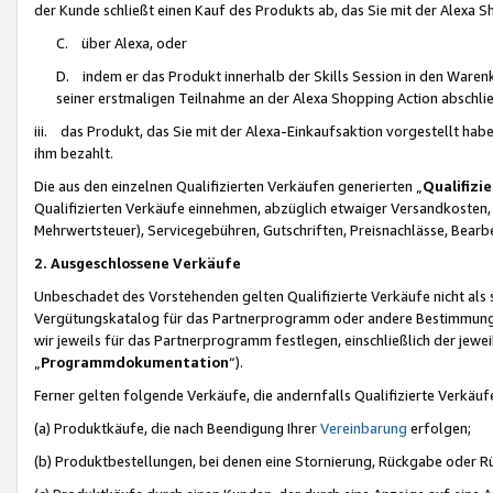
der Kunde schließt einen Kauf des Produkts ab, das Sie mit der Alexa 
C. über Alexa, oder
D. indem er das Produkt innerhalb der Skills Session in den Waren
seiner erstmaligen Teilnahme an der Alexa Shopping Action abschlie
iii. das Produkt, das Sie mit der Alexa-Einkaufsaktion vorgestellt ha
ihm bezahlt.
Die aus den einzelnen Qualifizierten Verkäufen generierten „
Qualifizi
Qualifizierten Verkäufe einnehmen, abzüglich etwaiger Versandkosten
Mehrwertsteuer), Servicegebühren, Gutschriften, Preisnachlässe, Bear
2. Ausgeschlossene Verkäufe
Unbeschadet des Vorstehenden gelten Qualifizierte Verkäufe nicht als
Vergütungskatalog für das Partnerprogramm oder andere Bestimmungen,
wir jeweils für das Partnerprogramm festlegen, einschließlich der jewe
„
Programmdokumentation
“).
Ferner gelten folgende Verkäufe, die andernfalls Qualifizierte Verkä
(a) Produktkäufe, die nach Beendigung Ihrer
Vereinbarung
erfolgen;
(b) Produktbestellungen, bei denen eine Stornierung, Rückgabe oder R