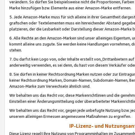
verändern. So dürfen Sie beispielsweise nicht die Proportionen, Farb
Marke hinzufügen bzw. Elemente aus einer Amazon-Marke entfernen.
5. Jede Amazon-Marke muss für sich alleine in ihrer Gesamtheit darge
grafischen oder Textelementen muss ein hinreichender Abstand gegebe
platzieren, der die Lesbarkeit oder Darstellung dieser Amazon-Marke b
6. Alle Rechte an den Amazon-Marken sind unser alleiniges Eigentum, 
kommt alleine uns zugute. Sie werden keine Handlungen vornehmen, 
stehen.
7. Du darfst kein Logo von, oder Inhalte erstellt von,
Drittanbietern au
anderweitig verwenden, es sei denn, du hast von diesem Verkäufer oder
8. Sie dürfen in keiner Rechtsordnung Marken nutzen oder zur Eintragu
keiner Rechtsordnung Marken, Domain-Namen, Subdomain-Namen, Benu
Amazon-Marke zum Verwechseln ähnlich sind.
Wir behalten uns das Recht vor, diese Markenrichtlinien und die gene
Einstellen einer Änderungsmitteilung oder überarbeiteter Markenricht
Wir behalten uns das Recht vor, gegen jede unbefugte Nutzung bzw. jede 
unserem alleinigen Ermessen angemessene Maßnahmen zu ergreifen.
IP-Lizenz- und Nutzungsan
Diese Lizenz regelt Ihre Nutzung von Programminhalten im Zusammen