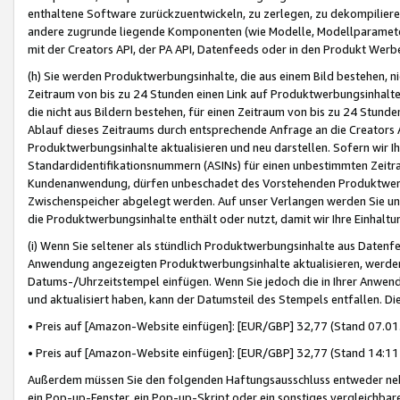
enthaltene Software zurückzuentwickeln, zu zerlegen, zu dekompilier
andere zugrunde liegende Komponenten (wie Modelle, Modellparameter
mit der Creators API, der PA API, Datenfeeds oder in den Produkt Werb
(h) Sie werden Produktwerbungsinhalte, die aus einem Bild bestehen, ni
Zeitraum von bis zu 24 Stunden einen Link auf Produktwerbungsinhalte
die nicht aus Bildern bestehen, für einen Zeitraum von bis zu 24 Stund
Ablauf dieses Zeitraums durch entsprechende Anfrage an die Creators 
Produktwerbungsinhalte aktualisieren und neu darstellen. Sofern wir Ih
Standardidentifikationsnummern (ASINs) für einen unbestimmten Zeitra
Kundenanwendung, dürfen unbeschadet des Vorstehenden Produktwerbu
Zwischenspeicher abgelegt werden. Auf unser Verlangen werden Sie un
die Produktwerbungsinhalte enthält oder nutzt, damit wir Ihre Einhalt
(i) Wenn Sie seltener als stündlich Produktwerbungsinhalte aus Datenfe
Anwendung angezeigten Produktwerbungsinhalte aktualisieren, werden 
Datums-/Uhrzeitstempel einfügen. Wenn Sie jedoch die in Ihrer Anwe
und aktualisiert haben, kann der Datumsteil des Stempels entfallen. Dies
• Preis auf [Amazon-Website einfügen]: [EUR/GBP] 32,77 (Stand 07.01.
• Preis auf [Amazon-Website einfügen]: [EUR/GBP] 32,77 (Stand 14:11 
Außerdem müssen Sie den folgenden Haftungsausschluss entweder neb
ein Pop-up-Fenster, ein Pop-up-Skript oder ein sonstiges vergleichba