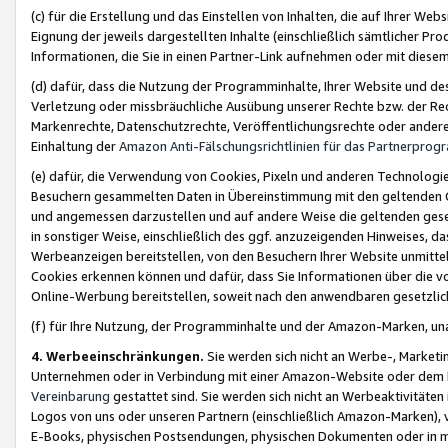
(c) für die Erstellung und das Einstellen von Inhalten, die auf Ihrer We
Eignung der jeweils dargestellten Inhalte (einschließlich sämtlicher 
Informationen, die Sie in einen Partner-Link aufnehmen oder mit diese
(d) dafür, dass die Nutzung der Programminhalte, Ihrer Website und des 
Verletzung oder missbräuchliche Ausübung unserer Rechte bzw. der Recht
Markenrechte, Datenschutzrechte, Veröffentlichungsrechte oder anderer
Einhaltung der
Amazon Anti-Fälschungsrichtlinien für das Partnerpro
(e) dafür, die Verwendung von Cookies, Pixeln und anderen Technologien
Besuchern gesammelten Daten in Übereinstimmung mit den geltenden Ge
und angemessen darzustellen und auf andere Weise die geltenden geset
in sonstiger Weise, einschließlich des ggf. anzuzeigenden Hinweises, d
Werbeanzeigen bereitstellen, von den Besuchern Ihrer Website unmitte
Cookies erkennen können und dafür, dass Sie Informationen über die v
Online-Werbung bereitstellen, soweit nach den anwendbaren gesetzlic
(f) für Ihre Nutzung, der Programminhalte und der Amazon-Marken, u
4. Werbeeinschränkungen.
Sie werden sich nicht an Werbe-, Market
Unternehmen oder in Verbindung mit einer Amazon-Website oder dem Pa
Vereinbarung
gestattet sind. Sie werden sich nicht an Werbeaktivitäten
Logos von uns oder unseren Partnern (einschließlich Amazon-Marken), 
E-Books, physischen Postsendungen, physischen Dokumenten oder in 