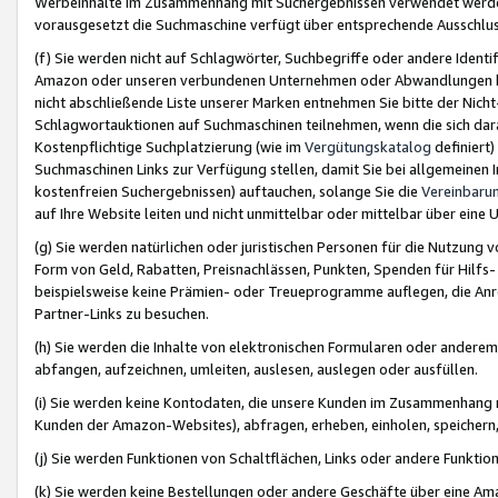
Werbeinhalte im Zusammenhang mit Suchergebnissen verwendet werden,
vorausgesetzt die Suchmaschine verfügt über entsprechende Ausschlu
(f) Sie werden nicht auf Schlagwörter, Suchbegriffe oder andere Ident
Amazon oder unseren verbundenen Unternehmen oder Abwandlungen bzw
nicht abschließende Liste unserer Marken entnehmen Sie bitte der Nich
Schlagwortauktionen auf Suchmaschinen teilnehmen, wenn die sich da
Kostenpflichtige Suchplatzierung (wie im
Vergütungskatalog
definiert
Suchmaschinen Links zur Verfügung stellen, damit Sie bei allgemeinen I
kostenfreien Suchergebnissen) auftauchen, solange Sie die
Vereinbaru
auf Ihre Website leiten und nicht unmittelbar oder mittelbar über eine
(g) Sie werden natürlichen oder juristischen Personen für die Nutzung 
Form von Geld, Rabatten, Preisnachlässen, Punkten, Spenden für Hilfs
beispielsweise keine Prämien- oder Treueprogramme auflegen, die Anrei
Partner-Links zu besuchen.
(h) Sie werden die Inhalte von elektronischen Formularen oder anderem M
abfangen, aufzeichnen, umleiten, auslesen, auslegen oder ausfüllen.
(i) Sie werden keine Kontodaten, die unsere Kunden im Zusammenhang 
Kunden der Amazon-Websites), abfragen, erheben, einholen, speichern,
(j) Sie werden Funktionen von Schaltflächen, Links oder andere Funkti
(k) Sie werden keine Bestellungen oder andere Geschäfte über eine Ama