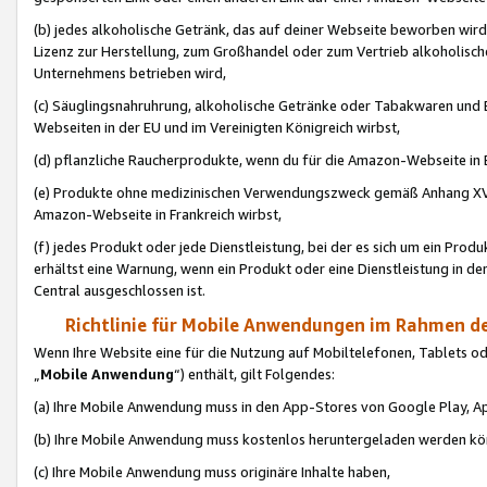
(b) jedes alkoholische Getränk, das auf deiner Webseite beworben wird
Lizenz zur Herstellung, zum Großhandel oder zum Vertrieb alkoholisch
Unternehmens betrieben wird,
(c) Säuglingsnahruhrung, alkoholische Getränke oder Tabakwaren und E
Webseiten in der EU und im Vereinigten Königreich wirbst,
(d) pflanzliche Raucherprodukte, wenn du für die Amazon-Webseite in B
(e) Produkte ohne medizinischen Verwendungszweck gemäß Anhang XVI 
Amazon-Webseite in Frankreich wirbst,
(f) jedes Produkt oder jede Dienstleistung, bei der es sich um ein Prod
erhältst eine Warnung, wenn ein Produkt oder eine Dienstleistung in de
Central ausgeschlossen ist.
Richtlinie für Mobile Anwendungen im Rahmen de
Wenn Ihre Website eine für die Nutzung auf Mobiltelefonen, Tablets 
„
Mobile Anwendung
“) enthält, gilt Folgendes:
(a) Ihre Mobile Anwendung muss in den App-Stores von Google Play, A
(b) Ihre Mobile Anwendung muss kostenlos heruntergeladen werden könn
(c) Ihre Mobile Anwendung muss originäre Inhalte haben,