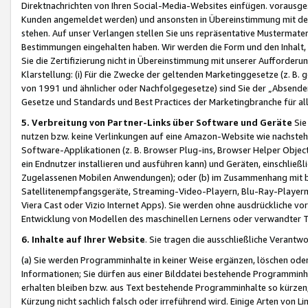
Direktnachrichten von Ihren Social-Media-Websites einfügen. vorausg
Kunden angemeldet werden) und ansonsten in Übereinstimmung mit der
stehen. Auf unser Verlangen stellen Sie uns repräsentative Mustermater
Bestimmungen eingehalten haben. Wir werden die Form und den Inhalt, di
Sie die Zertifizierung nicht in Übereinstimmung mit unserer Aufforderu
Klarstellung: (i) Für die Zwecke der geltenden Marketinggesetze (z. 
von 1991 und ähnlicher oder Nachfolgegesetze) sind Sie der „Absender“ j
Gesetze und Standards und Best Practices der Marketingbranche für 
5. Verbreitung von Partner-Links über Software und Geräte
Sie
nutzen bzw. keine Verlinkungen auf eine Amazon-Website wie nachsteh
Software-Applikationen (z. B. Browser Plug-ins, Browser Helper Objec
ein Endnutzer installieren und ausführen kann) und Geräten, einschlie
Zugelassenen Mobilen Anwendungen); oder (b) im Zusammenhang mit bzw.
Satellitenempfangsgeräte, Streaming-Video-Playern, Blu-Ray-Playern 
Viera Cast oder Vizio Internet Apps). Sie werden ohne ausdrückliche v
Entwicklung von Modellen des maschinellen Lernens oder verwandter 
6. Inhalte auf Ihrer Website
. Sie tragen die ausschließliche Verantwo
(a) Sie werden Programminhalte in keiner Weise ergänzen, löschen oder
Informationen; Sie dürfen aus einer Bilddatei bestehende Programminhal
erhalten bleiben bzw. aus Text bestehende Programminhalte so kürzen, 
Kürzung nicht sachlich falsch oder irreführend wird. Einige Arten von L