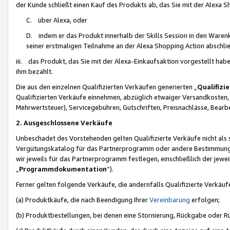
der Kunde schließt einen Kauf des Produkts ab, das Sie mit der Alexa 
C. über Alexa, oder
D. indem er das Produkt innerhalb der Skills Session in den Waren
seiner erstmaligen Teilnahme an der Alexa Shopping Action abschlie
iii. das Produkt, das Sie mit der Alexa-Einkaufsaktion vorgestellt ha
ihm bezahlt.
Die aus den einzelnen Qualifizierten Verkäufen generierten „
Qualifizi
Qualifizierten Verkäufe einnehmen, abzüglich etwaiger Versandkosten
Mehrwertsteuer), Servicegebühren, Gutschriften, Preisnachlässe, Bear
2. Ausgeschlossene Verkäufe
Unbeschadet des Vorstehenden gelten Qualifizierte Verkäufe nicht als
Vergütungskatalog für das Partnerprogramm oder andere Bestimmungen,
wir jeweils für das Partnerprogramm festlegen, einschließlich der jewe
„
Programmdokumentation
“).
Ferner gelten folgende Verkäufe, die andernfalls Qualifizierte Verkä
(a) Produktkäufe, die nach Beendigung Ihrer
Vereinbarung
erfolgen;
(b) Produktbestellungen, bei denen eine Stornierung, Rückgabe oder R