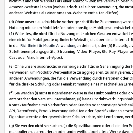
nicht mit anderen Websites als einer Amazon-Website verlinken oder i
Amazon-Website lenken (wobei jedoch Teile Ihrer Anwendung, die nich
anderen Websites als einer Amazon-Website enthalten dürfen).
(d) Ohne unsere ausdrückliche vorherige schriftliche Zustimmung werd
Nutzung mit einem Mobiltelefon oder sonstigen Mobilgerät entwickelt
(1) Websites, die nicht für die Nutzung mit solchen Geräten entwickelt
eine nicht für Mobilgeräte optimierte Website, die über einen Interne
in den
Richtlinie für Mobile Anwendungen
definiert, oder (3) Beistellge
Satellitenempfangsgeräte, Streaming-Video-Player, Blu-Ray-Player ode
Cast oder Vizio Internet-Apps).
(e) Ohne unsere ausdrückliche vorherige schriftliche Genehmigung dürfe
verwenden, um Produkt-Werbeinhalte zu aggregieren, zu analysieren, 
anderen Anwendungen, die für die Verwendung durch Personen oder Or
für die direkte Schulung oder Feinabstimmung eines maschinellen Lern
(f) Sie werden (i) nicht in irgendeiner Weise in die Funktionalität ode
entsprechenden Versuch unternehmen; (ii) keine Produktwerbungsinha
Kontaktaufnahme mit Verkäufern oder Kunden oder sonstiger Werbeaktiv
API, Datenfeeds, Produktwerbungsinhalten oder Spezifikationen erschei
Eigentumsrechte oder gewerblicher Schutzrechte, nicht entfernen, verd
(g) Sie werden nicht versuchen, (i) die Spezifikationen oder die in de
manipulieren, zu reparieren oder anderweitig abgeleitete Werke davon z