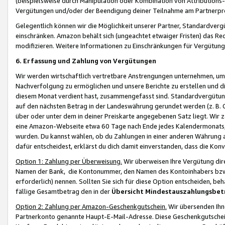
(beispielsweise durch Manipulation oder Kombination von Attributions-
Vergütungen und/oder der Beendigung deiner Teilnahme am Partnerp
Gelegentlich können wir die Möglichkeit unserer Partner, Standardv
einschränken. Amazon behält sich (ungeachtet etwaiger Fristen) das Re
modifizieren. Weitere Informationen zu Einschränkungen für Vergütung
6. Erfassung und Zahlung von Vergütungen
Wir werden wirtschaftlich vertretbare Anstrengungen unternehmen, um 
Nachverfolgung zu ermöglichen und unsere Berichte zu erstellen und di
diesem Monat verdient hast, zusammengefasst sind. Standardvergütung
auf den nächsten Betrag in der Landeswährung gerundet werden (z. B. C
über oder unter dem in deiner Preiskarte angegebenen Satz liegt. Wir
eine Amazon-Webseite etwa 60 Tage nach Ende jedes Kalendermonats, i
wurden. Du kannst wählen, ob du Zahlungen in einer anderen Währung
dafür entscheidest, erklärst du dich damit einverstanden, dass die K
Option 1: Zahlung per Überweisung.
Wir überweisen Ihre Vergütung dir
Namen der Bank, die Kontonummer, den Namen des Kontoinhabers bzw. a
erforderlich) nennen. Sollten Sie sich für diese Option entscheiden, be
fällige Gesamtbetrag den in der
Übersicht Mindestauszahlungsbet
Option 2: Zahlung per Amazon-Geschenkgutschein.
Wir übersenden Ihne
Partnerkonto genannte Haupt-E-Mail-Adresse. Diese Geschenkgutschei