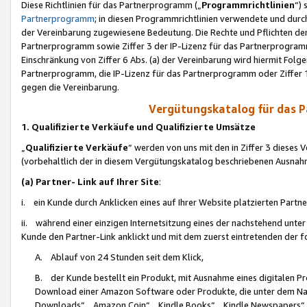
Diese Richtlinien für das Partnerprogramm („
Programmrichtlinien
“)
Partnerprogramm
; in diesen Programmrichtlinien verwendete und durch
der Vereinbarung zugewiesene Bedeutung. Die Rechte und Pflichten de
Partnerprogramm sowie Ziffer 3 der IP-Lizenz für das Partnerprogram
Einschränkung von Ziffer 6 Abs. (a) der Vereinbarung wird hiermit Fol
Partnerprogramm, die IP-Lizenz für das Partnerprogramm oder Ziffer 1
gegen die Vereinbarung.
Vergütungskatalog für das 
1. Qualifizierte Verkäufe und Qualifizierte Umsätze
„
Qualifizierte Verkäufe
“ werden von uns mit den in Ziffer 3 diese
(vorbehaltlich der in diesem Vergütungskatalog beschriebenen Ausnah
(a) Partner- Link auf Ihrer Site
:
i. ein Kunde durch Anklicken eines auf Ihrer Website platzierten Part
ii. während einer einzigen Internetsitzung eines der nachstehend unter (i)
Kunde den Partner-Link anklickt und mit dem zuerst eintretenden der f
A. Ablauf von 24 Stunden seit dem Klick,
B. der Kunde bestellt ein Produkt, mit Ausnahme eines digitalen P
Download einer Amazon Software oder Produkte, die unter dem N
Downloads“, „Amazon Coin“, „Kindle Books“, „Kindle Newspapers“, „