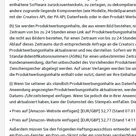
enthaltene Software zurückzuentwickeln, zu zerlegen, zu dekompilier
andere zugrunde liegende Komponenten (wie Modelle, Modellparameter
mit der Creators API, der PA API, Datenfeeds oder in den Produkt Werb
(h) Sie werden Produktwerbungsinhalte, die aus einem Bild bestehen, ni
Zeitraum von bis zu 24 Stunden einen Link auf Produktwerbungsinhalte
die nicht aus Bildern bestehen, für einen Zeitraum von bis zu 24 Stund
Ablauf dieses Zeitraums durch entsprechende Anfrage an die Creators 
Produktwerbungsinhalte aktualisieren und neu darstellen. Sofern wir Ih
Standardidentifikationsnummern (ASINs) für einen unbestimmten Zeitra
Kundenanwendung, dürfen unbeschadet des Vorstehenden Produktwerbu
Zwischenspeicher abgelegt werden. Auf unser Verlangen werden Sie un
die Produktwerbungsinhalte enthält oder nutzt, damit wir Ihre Einhalt
(i) Wenn Sie seltener als stündlich Produktwerbungsinhalte aus Datenfe
Anwendung angezeigten Produktwerbungsinhalte aktualisieren, werden 
Datums-/Uhrzeitstempel einfügen. Wenn Sie jedoch die in Ihrer Anwe
und aktualisiert haben, kann der Datumsteil des Stempels entfallen. Dies
• Preis auf [Amazon-Website einfügen]: [EUR/GBP] 32,77 (Stand 07.01.
• Preis auf [Amazon-Website einfügen]: [EUR/GBP] 32,77 (Stand 14:11 
Außerdem müssen Sie den folgenden Haftungsausschluss entweder neb
ein Pop-up-Fenster, ein Pop-up-Skript oder ein sonstiges vergleichba