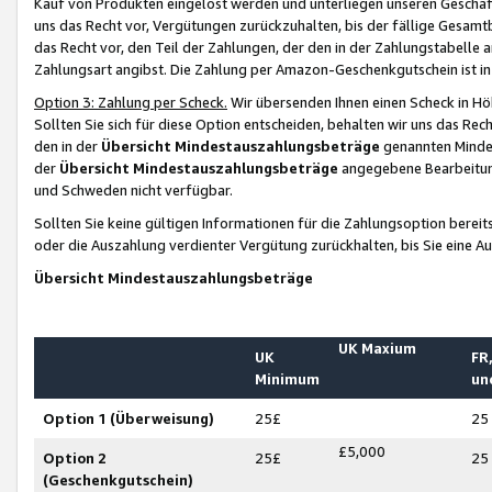
Kauf von Produkten eingelöst werden und unterliegen unseren Geschäf
uns das Recht vor, Vergütungen zurückzuhalten, bis der fällige Gesamt
das Recht vor, den Teil der Zahlungen, der den in der Zahlungstabelle 
Zahlungsart angibst. Die Zahlung per Amazon-Geschenkgutschein ist in
Option 3: Zahlung per Scheck.
Wir übersenden Ihnen einen Scheck in Höh
Sollten Sie sich für diese Option entscheiden, behalten wir uns das Rec
den in der
Übersicht Mindestauszahlungsbeträge
genannten Mindest
der
Übersicht Mindestauszahlungsbeträge
angegebene Bearbeitung
und Schweden nicht verfügbar.
Sollten Sie keine gültigen Informationen für die Zahlungsoption bereit
oder die Auszahlung verdienter Vergütung zurückhalten, bis Sie eine A
Übersicht Mindestauszahlungsbeträge
UK Maxium
UK
FR,
Minimum
un
Option 1 (Überweisung)
25£
25
£5,000
Option 2
25£
25
(Geschenkgutschein)