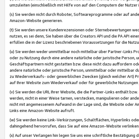
umzuleiten (einschließlich mit Hilfe von auf den Computern der Nutzer i
(s) Sie werden nicht durch Roboter, Softwareprogramme oder auf andere
Amazon-Website generieren.
(t) Sie werden unsere Kundenrezensionen oder Sternebewertungen wed
nutzen, es sei denn, Sie haben über die Creators API und die PA API e
erfüllen die in der Lizenz beschriebenen Voraussetzungen für die Nutzu
(u) Sie werden weder unmittelbar noch mittelbar über Partner-Links P
oder zu Nutzung durch eine andere natürliche oder juristische Person,
Geschäftspartnern nicht gestatten bzw. diese nicht dazu auffordern od
andere natürliche oder juristische Person, unmittelbar oder mittelbar
zu Wiederverkaufs- oder gewerblichen Zwecken (gleich welcher Art) 
auf Ihrer Website zum Wiederverkauf oder für gewerbliche Nutzungen 
(v) Sie werden die URL Ihrer Website, die die Partner-Links enthält b
werden, nicht in einer Weise tarnen, verstecken, manipulieren oder and
nicht mit angemessenem Aufwand in der Lage sind, die Website oder A
Links eine Amazon-Website aufruft.
(w) Sie werden keine Link-Verkürzungen, Schaltflächen, Hyperlinks ode
dahingehend hervorrufen, dass Sie auf eine Amazon-Website verlinken
(x) Auf unser Verlangen hin legen Sie uns eine schriftliche Bestätigung