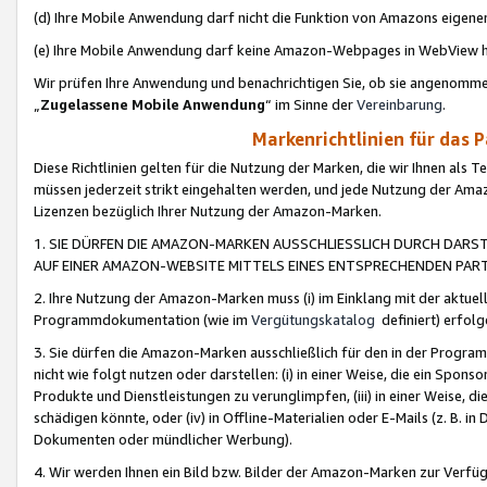
(d) Ihre Mobile Anwendung darf nicht die Funktion von Amazons eige
(e) Ihre Mobile Anwendung darf keine Amazon-Webpages in WebView 
Wir prüfen Ihre Anwendung und benachrichtigen Sie, ob sie angenomm
„
Zugelassene Mobile Anwendung
“ im Sinne der
Vereinbarung
.
Markenrichtlinien für das 
Diese Richtlinien gelten für die Nutzung der Marken, die wir Ihnen als 
müssen jederzeit strikt eingehalten werden, und jede Nutzung der Ama
Lizenzen bezüglich Ihrer Nutzung der Amazon-Marken.
1. SIE DÜRFEN DIE AMAZON-MARKEN AUSSCHLIESSLICH DURCH DARS
AUF EINER AMAZON-WEBSITE MITTELS EINES ENTSPRECHENDEN PART
2. Ihre Nutzung der Amazon-Marken muss (i) im Einklang mit der aktuells
Programmdokumentation (wie im
Vergütungskatalog
definiert) erfolg
3. Sie dürfen die Amazon-Marken ausschließlich für den in der Progr
nicht wie folgt nutzen oder darstellen: (i) in einer Weise, die ein Spo
Produkte und Dienstleistungen zu verunglimpfen, (iii) in einer Weise
schädigen könnte, oder (iv) in Offline-Materialien oder E-Mails (z. B.
Dokumenten oder mündlicher Werbung).
4. Wir werden Ihnen ein Bild bzw. Bilder der Amazon-Marken zur Verfüg