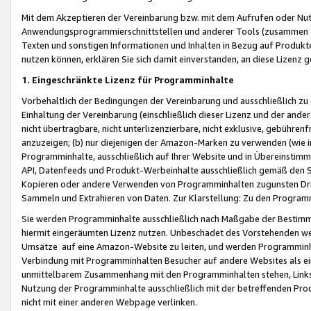
Mit dem Akzeptieren der Vereinbarung bzw. mit dem Aufrufen oder Nutz
Anwendungsprogrammierschnittstellen und anderer Tools (zusammen die
Texten und sonstigen Informationen und Inhalten in Bezug auf Produkte
nutzen können, erklären Sie sich damit einverstanden, an diese Lizenz 
1. Eingeschränkte Lizenz für Programminhalte
Vorbehaltlich der Bedingungen der Vereinbarung und ausschließlich z
Einhaltung der Vereinbarung (einschließlich dieser Lizenz und der ande
nicht übertragbare, nicht unterlizenzierbare, nicht exklusive, gebühren
anzuzeigen; (b) nur diejenigen der Amazon-Marken zu verwenden (wie in 
Programminhalte, ausschließlich auf Ihrer Website und in Übereinstimmu
API, Datenfeeds und Produkt-Werbeinhalte ausschließlich gemäß den Spe
Kopieren oder andere Verwenden von Programminhalten zugunsten Dri
Sammeln und Extrahieren von Daten. Zur Klarstellung: Zu den Program
Sie werden Programminhalte ausschließlich nach Maßgabe der Besti
hiermit eingeräumten Lizenz nutzen. Unbeschadet des Vorstehenden we
Umsätze auf eine Amazon-Website zu leiten, und werden Programminhal
Verbindung mit Programminhalten Besucher auf andere Websites als ein
unmittelbarem Zusammenhang mit den Programminhalten stehen, Links z
Nutzung der Programminhalte ausschließlich mit der betreffenden Pr
nicht mit einer anderen Webpage verlinken.