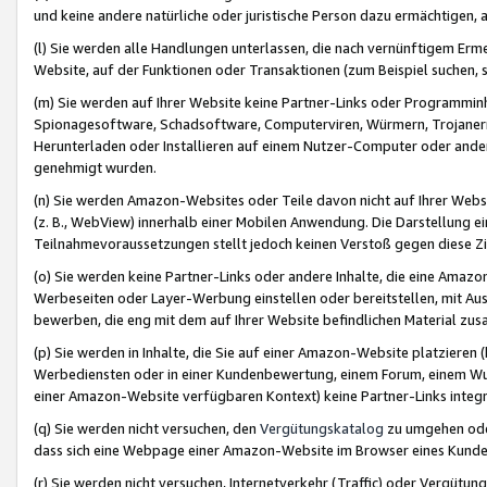
und keine andere natürliche oder juristische Person dazu ermächtigen, a
(l) Sie werden alle Handlungen unterlassen, die nach vernünftigem Erme
Website, auf der Funktionen oder Transaktionen (zum Beispiel suchen, s
(m) Sie werden auf Ihrer Website keine Partner-Links oder Programmin
Spionagesoftware, Schadsoftware, Computerviren, Würmern, Trojaner
Herunterladen oder Installieren auf einem Nutzer-Computer oder ande
genehmigt wurden.
(n) Sie werden Amazon-Websites oder Teile davon nicht auf Ihrer Websi
(z. B., WebView) innerhalb einer Mobilen Anwendung. Die Darstellung ein
Teilnahmevoraussetzungen stellt jedoch keinen Verstoß gegen diese Zif
(o) Sie werden keine Partner-Links oder andere Inhalte, die eine Am
Werbeseiten oder Layer-Werbung einstellen oder bereitstellen, mit Au
bewerben, die eng mit dem auf Ihrer Website befindlichen Material z
(p) Sie werden in Inhalte, die Sie auf einer Amazon-Website platzier
Werbediensten oder in einer Kundenbewertung, einem Forum, einem Wun
einer Amazon-Website verfügbaren Kontext) keine Partner-Links integr
(q) Sie werden nicht versuchen, den
Vergütungskatalog
zu umgehen oder
dass sich eine Webpage einer Amazon-Website im Browser eines Kunden 
(r) Sie werden nicht versuchen, Internetverkehr (Traffic) oder Vergü