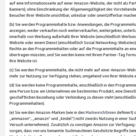
auf eine Informationsseite auf einer Amazon-Website, der nicht als Part
Bannern); ohne Einschränkung der Allgemeingültigkeit des Vorstehende
Besucher Ihrer Website unsichtbar, unlesbar oder unentzifferbar mache
(b) Sie werden Programminhalte bzw. Anwendungen, die Programminhalt
anzeigen, weder verkaufen noch weiterverkaufen, weitergeben, unterli
innerhalb von Werbung außerhalb Ihrer Website (einschließlich Werbun
Website oder einem Dienst (einschließlich Social Networking-Website
Rechte an den Programminhalten oder auf die Programminhalte an eine a
übertragen müssten, und Sie werden keine mit Ihrem Partner-Tag formati
Ihre Website ist.
(c) Sie werden Programminhalte, die nicht mehr auf einer Amazon-Websit
mehr zur Nutzung zur Verfügung stehen, umgehend von Ihrer Website e
(d) Sie werden keine Programminhalte, einschließlich in den Programmin
eine Person bzw. ein Unternehmen ein bestimmtes Produkt, eine Dienstle
geschäftlichen Beziehung oder Verbindung zu diesen steht (einschließli
Programminhalten).
(e) Sie werden Amazon-Marken (wie in den
Markenrichtlinien
definiert) 
„ammazon“, „amaozn“ und „kindel“) nicht zwecks Nutzung in einer Suc
Versuch unternehmen). Zusätzlich zu sonstigen Amazon zur Verfügung 
sorgen, dass von uns benannte Suchmaschinen Geschützte Begriffe (wie 