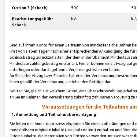
Option 3 (Scheck)
50£
50
Bearbeitungsgebühr
k.A.
k.A
Scheck
Sind auf Ihrem Konto für einen Zeitraum von mindestens drei Jahren kein
Frist von sieben Tagen nach einer entsprechenden Ankündigung die für
Schlussbetrag zurückzuhalten, der dem in der Übersicht Mindestausz
Mindestauszahlungsbetrag entspricht. Ferner können eine etwaig aufg
unterliegen oder durch geltende Verjährungsfristen verfallen.
An Sie unter Abzug bzw. Einbehalt aller in der Vereinbarung beschrieb
Ihnen gemäß der Vereinbarung zustehenden Beträge dar.
Sollten Sie, gleich aus welchem Grund, eine Überschusszahlung erhalte
an Sie im Rahmen der Vereinbarung zukünftig zahlbaren Vergütung zu 
Voraussetzungen für die Teilnahme a
1. Anmeldung und Teilnahmeberechtigung
Sie leiten den Anmeldeprozess ein, indem Sie einen vollständigen und 
muss/müssen originäre Inhalte (original content) enthalten und über d
Originalinhalte, die Materialien von Dritten verwenden, müssen wese