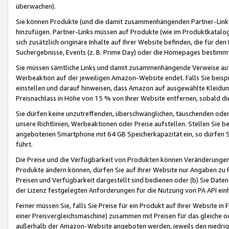
überwachen).
Sie können Produkte (und die damit zusammenhängenden Partner-Links)
hinzufügen. Partner-Links müssen auf Produkte (wie im Produktkatalog de
sich zusätzlich originäre Inhalte auf Ihrer Website befinden, die für 
Suchergebnisse, Events (z. B. Prime Day) oder die Homepages bestimmte
Sie müssen sämtliche Links und damit zusammenhängende Verweise auf z
Werbeaktion auf der jeweiligen Amazon-Website endet. Falls Sie beisp
einstellen und darauf hinweisen, dass Amazon auf ausgewählte Kleidun
Preisnachlass in Höhe von 15 % von Ihrer Website entfernen, sobald di
Sie dürfen keine unzutreffenden, überschwänglichen, täuschenden od
unsere Richtlinien, Werbeaktionen oder Preise aufstellen. Stellen Sie 
angebotenen Smartphone mit 64 GB Speicherkapazität ein, so dürfen S
führt.
Die Preise und die Verfügbarkeit von Produkten können Veränderungen 
Produkte ändern können, dürfen Sie auf Ihrer Website nur Angaben zu P
Preisen und Verfügbarkeit dargestellt sind bedienen oder (b) Sie Daten
der Lizenz festgelegten Anforderungen für die Nutzung von PA API einh
Ferner müssen Sie, falls Sie Preise für ein Produkt auf Ihrer Website in 
einer Preisvergleichsmaschine) zusammen mit Preisen für das gleiche o
außerhalb der Amazon-Website angeboten werden, jeweils den niedrigst