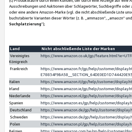
(c) Produktkäufe durch einen Kunden, der durch eine Anzeige auf eine 
Ausschreibungen und Auktionen über Schlagwörter, Suchbegriffe oder 
oder eine andere Amazon-Marke (vgl. die nicht abschließende Liste un
buchstabierte Varianten dieser Wörter (z. B. „ammazon“, „amaozn“ und „
Suchplatzierung
”);
Land
Nicht abschließende Liste der Marken
Vereinigtes
https://www.amazon.co.uk/gp/feature.html?ie=U
Königreich
Frankreich
https://www.amazon.fr/gp/help/customer/displa
E78834F9BA58__SECTION_64DE0ED1D744420E9
Italien
https://www.amazon.it/gp/help/customer/display
Irland
https://www.amazon.ie/gp/help/customer/displa
Niederlande
https://www.amazon.nl/gp/help/customer/display
Spanien
https://www.amazon.es/gp/help/customer/display
Deutschland
https://www.amazon.de/gp/help/customer/displa
Schweden
https://www.amazon.de/gp/help/customer/displa
Polen
https://www.amazon.pl/gp/help/customer/display
Belgien
https://www.amazon.com.be/gp/help/customer/d