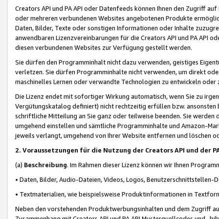
Creators API und PA API oder Datenfeeds können Ihnen den Zugriff auf D
oder mehreren verbundenen Websites angebotenen Produkte ermögliche
Daten, Bilder, Texte oder sonstigen Informationen oder Inhalte zuzugre
anwendbaren Lizenzvereinbarungen für die Creators API und PA API od
diesen verbundenen Websites zur Verfügung gestellt werden.
Sie dürfen den Programminhalt nicht dazu verwenden, geistiges Eigent
verletzen. Sie dürfen Programminhalte nicht verwenden, um direkt ode
maschinelles Lernen oder verwandte Technologien zu entwickeln oder zu
Die Lizenz endet mit sofortiger Wirkung automatisch, wenn Sie zu irg
Vergütungskatalog definiert) nicht rechtzeitig erfüllen bzw. ansonsten
schriftliche Mitteilung an Sie ganz oder teilweise beenden. Sie werden
umgehend einstellen und sämtliche Programminhalte und Amazon-Marke
jeweils verlangt, umgehend von Ihrer Website entfernen und löschen od
2. Voraussetzungen für die Nutzung der Creators API und der P
(a)
Beschreibung
. Im Rahmen dieser Lizenz können wir Ihnen Programmi
• Daten, Bilder, Audio-Dateien, Videos, Logos, Benutzerschnittstellen-
• Textmaterialien, wie beispielsweise Produktinformationen in Textfor
Neben den vorstehenden Produktwerbungsinhalten und dem Zugriff auf 
Zusammenhang mit Creators API und PA API Musterquellcodes und -bibli