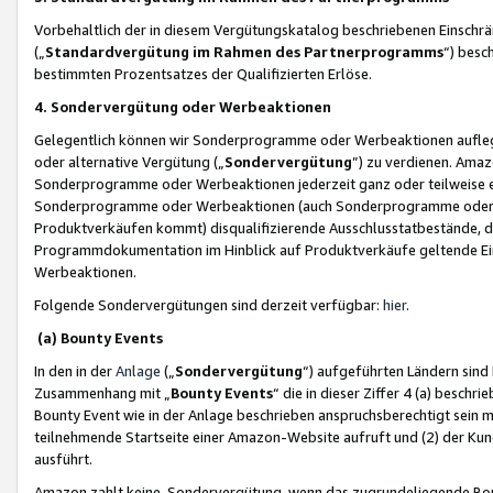
Vorbehaltlich der in diesem Vergütungskatalog beschriebenen Einschr
(„
Standardvergütung im Rahmen des Partnerprogramms
“) besc
bestimmten Prozentsatzes der Qualifizierten Erlöse.
4. Sondervergütung oder Werbeaktionen
Gelegentlich können wir Sonderprogramme oder Werbeaktionen auflegen,
oder alternative Vergütung („
Sondervergütung
”) zu verdienen. Amazo
Sonderprogramme oder Werbeaktionen jederzeit ganz oder teilweise einz
Sonderprogramme oder Werbeaktionen (auch Sonderprogramme oder We
Produktverkäufen kommt) disqualifizierende Ausschlusstatbestände, di
Programmdokumentation im Hinblick auf Produktverkäufe geltende E
Werbeaktionen.
Folgende Sondervergütungen sind derzeit verfügbar:
hier
.
(a) Bounty Events
In den in der
Anlage
(„
Sondervergütung
“) aufgeführten Ländern sind
Zusammenhang mit „
Bounty Events
“ die in dieser Ziffer 4 (a) besch
Bounty Event wie in der Anlage beschrieben anspruchsberechtigt sein mu
teilnehmende Startseite einer Amazon-Website aufruft und (2) der Kun
ausführt.
Amazon zahlt keine Sondervergütung, wenn das zugrundeliegende Boun