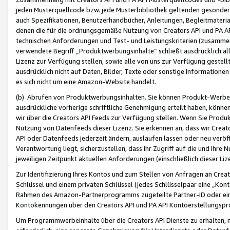
jeden Musterquellcode bzw. jede Musterbibliothek geltenden gesonder
auch Spezifikationen, Benutzerhandbücher, Anleitungen, Begleitmaterial
denen die für die ordnungsgemäße Nutzung von Creators API und PA A
technischen Anforderungen und Test- und Leistungskriterien (zusammen
verwendete Begriff „Produktwerbungsinhalte“ schließt ausdrücklich al
Lizenz zur Verfügung stellen, sowie alle von uns zur Verfügung gestel
ausdrücklich nicht auf Daten, Bilder, Texte oder sonstige Informatione
es sich nicht um eine Amazon-Website handelt.
(b) Abrufen von Produktwerbungsinhalten. Sie können Produkt-Werbein
ausdrückliche vorherige schriftliche Genehmigung erteilt haben, könn
wir über die Creators API Feeds zur Verfügung stellen. Wenn Sie Produk
Nutzung von Datenfeeds dieser Lizenz. Sie erkennen an, dass wir Creat
API oder Datenfeeds jederzeit ändern, auslaufen lassen oder neu veröffe
Verantwortung liegt, sicherzustellen, dass Ihr Zugriff auf die und Ihr
jeweiligen Zeitpunkt aktuellen Anforderungen (einschließlich dieser Liz
Zur Identifizierung Ihres Kontos und zum Stellen von Anfragen an Crea
Schlüssel und einem privaten Schlüssel (jedes Schlüsselpaar eine „Kon
Rahmen des Amazon-Partnerprogramms zugeteilte Partner-ID oder ein
Kontokennungen über den Creators API und PA API Kontoerstellungspro
Um Programmwerbeinhalte über die Creators API Dienste zu erhalten, m