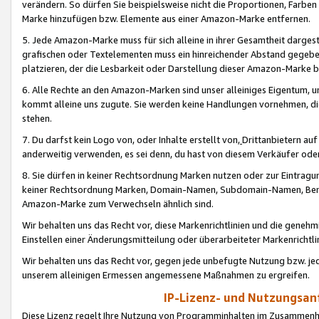
verändern. So dürfen Sie beispielsweise nicht die Proportionen, Farb
Marke hinzufügen bzw. Elemente aus einer Amazon-Marke entfernen.
5. Jede Amazon-Marke muss für sich alleine in ihrer Gesamtheit darge
grafischen oder Textelementen muss ein hinreichender Abstand gegebe
platzieren, der die Lesbarkeit oder Darstellung dieser Amazon-Marke b
6. Alle Rechte an den Amazon-Marken sind unser alleiniges Eigentum, 
kommt alleine uns zugute. Sie werden keine Handlungen vornehmen, 
stehen.
7. Du darfst kein Logo von, oder Inhalte erstellt von,
Drittanbietern au
anderweitig verwenden, es sei denn, du hast von diesem Verkäufer oder
8. Sie dürfen in keiner Rechtsordnung Marken nutzen oder zur Eintragu
keiner Rechtsordnung Marken, Domain-Namen, Subdomain-Namen, Benu
Amazon-Marke zum Verwechseln ähnlich sind.
Wir behalten uns das Recht vor, diese Markenrichtlinien und die gene
Einstellen einer Änderungsmitteilung oder überarbeiteter Markenricht
Wir behalten uns das Recht vor, gegen jede unbefugte Nutzung bzw. jede 
unserem alleinigen Ermessen angemessene Maßnahmen zu ergreifen.
IP-Lizenz- und Nutzungsan
Diese Lizenz regelt Ihre Nutzung von Programminhalten im Zusammen