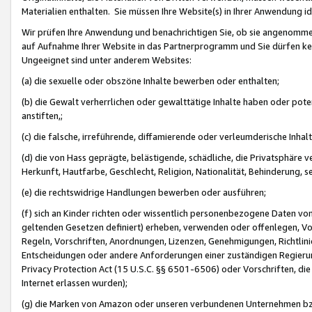
Materialien enthalten. Sie müssen Ihre Website(s) in Ihrer Anwendung ide
Wir prüfen Ihre Anwendung und benachrichtigen Sie, ob sie angenommen
auf Aufnahme Ihrer Website in das Partnerprogramm und Sie dürfen kei
Ungeeignet sind unter anderem Websites:
(a) die sexuelle oder obszöne Inhalte bewerben oder enthalten;
(b) die Gewalt verherrlichen oder gewalttätige Inhalte haben oder pot
anstiften,;
(c) die falsche, irreführende, diffamierende oder verleumderische Inha
(d) die von Hass geprägte, belästigende, schädliche, die Privatsphäre v
Herkunft, Hautfarbe, Geschlecht, Religion, Nationalität, Behinderung, 
(e) die rechtswidrige Handlungen bewerben oder ausführen;
(f) sich an Kinder richten oder wissentlich personenbezogene Daten vo
geltenden Gesetzen definiert) erheben, verwenden oder offenlegen, Vo
Regeln, Vorschriften, Anordnungen, Lizenzen, Genehmigungen, Richtlini
Entscheidungen oder andere Anforderungen einer zuständigen Regierung
Privacy Protection Act (15 U.S.C. §§ 6501-6506) oder Vorschriften, di
Internet erlassen wurden);
(g) die Marken von Amazon oder unseren verbundenen Unternehmen b