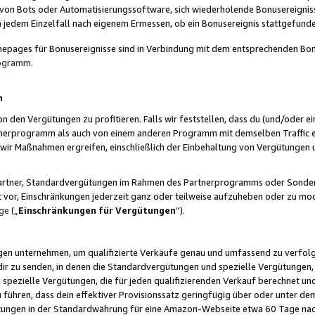
 von Bots oder Automatisierungssoftware, sich wiederholende Bonusereignisse
n jedem Einzelfall nach eigenem Ermessen, ob ein Bonusereignis stattgefund
epages für Bonusereignisse sind in Verbindung mit dem entsprechenden Bonu
rogramm
.
n
den Vergütungen zu profitieren. Falls wir feststellen, dass du (und/oder ein
erprogramm als auch von einem anderen Programm mit demselben Traffic ei
n wir Maßnahmen ergreifen, einschließlich der Einbehaltung von Vergütunge
r Partner, Standardvergütungen im Rahmen des Partnerprogramms oder Sonde
ht vor, Einschränkungen jederzeit ganz oder teilweise aufzuheben oder zu mod
ge
(„
Einschränkungen für Vergütungen
“).
ngen unternehmen, um qualifizierte Verkäufe genau und umfassend zu verfol
dir zu senden, in denen die Standardvergütungen und spezielle Vergütungen, 
pezielle Vergütungen, die für jeden qualifizierenden Verkauf berechnet un
 führen, dass dein effektiver Provisionssatz geringfügig über oder unter dem
ungen in der Standardwährung für eine Amazon-Webseite etwa 60 Tage nach