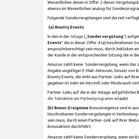
Wesentlichen denen in Ziffer 2 dieses Vergütung
ebenso im Wesentlichen analog für Sonderprogr
Folgende Sondervergütungen sind derzeit verfüg
(a) Bounty Events
In den in der
Anlage
(„
Sondervergütung
“) aufge
Events
“ die in dieser Ziffer 4 (a) beschriebenen 
anspruchsberechtigt sein muss, durch Anklicken ei
der Kunde in der entsprechenden Sitzung die in d
Amazon zahlt keine Sondervergütung, wenn das z
Angabe ungültiger E-Mail-Adressen, Einsatz von B
Bounty Events, die nicht aus Partner-Links auf Ihre
gegeben ist oder ein Verstoß oder Missbrauch vorl
Partner-Links auf die in der Anlage aufgeführte
die Teilnahme am Partnerprogramm
erlaubt.
(b) Bonus-Ereignisse
Bonusereignisse sind in au
beschriebenen Sondervergütungen in Verbindung m
sein muss, durch einen Partner-Link auf Ihrer We
Bonusaktion durchführt.
Amazon zahlt keine Sondervergütung, wenn ein Bon