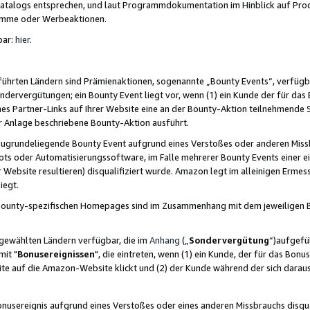
skatalogs entsprechen, und laut Programmdokumentation im Hinblick auf Pr
amme oder Werbeaktionen.
bar:
hier
.
führten Ländern sind Prämienaktionen, sogenannte „Bounty Events“, verfügb
Sondervergütungen; ein Bounty Event liegt vor, wenn (1) ein Kunde der für da
nes Partner-Links auf Ihrer Website eine an der Bounty-Aktion teilnehmende 
er Anlage beschriebene Bounty-Aktion ausführt.
ugrundeliegende Bounty Event aufgrund eines Verstoßes oder anderen Miss
ots oder Automatisierungssoftware, im Falle mehrerer Bounty Events einer e
r Website resultieren) disqualifiziert wurde. Amazon legt im alleinigen Ermess
iegt.
n Bounty-spezifischen Homepages sind im Zusammenhang mit dem jeweiligen
sgewählten Ländern verfügbar, die im
Anhang
(„
Sondervergütung
“)aufgefüh
it "
Bonusereignissen
", die eintreten, wenn (1) ein Kunde, der für das Bon
bsite auf die Amazon-Website klickt und (2) der Kunde während der sich dar
usereignis aufgrund eines Verstoßes oder eines anderen Missbrauchs disqua