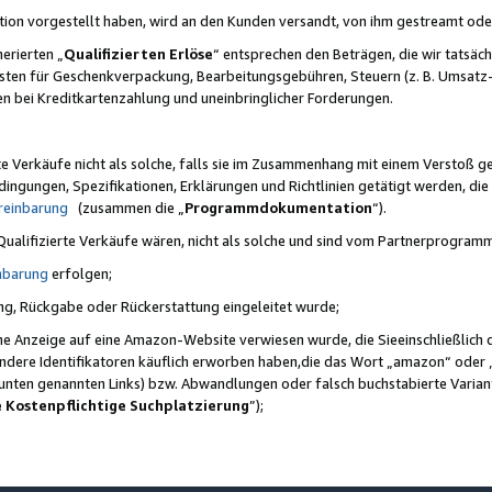
ktion vorgestellt haben, wird an den Kunden versandt, von ihm gestreamt od
erierten „
Qualifizierten Erlöse
“ entsprechen den Beträgen, die wir tatsäch
sten für Geschenkverpackung, Bearbeitungsgebühren, Steuern (z. B. Umsatz-
en bei Kreditkartenzahlung und uneinbringlicher Forderungen.
e Verkäufe nicht als solche, falls sie im Zusammenhang mit einem Verstoß 
ungen, Spezifikationen, Erklärungen und Richtlinien getätigt werden, die 
reinbarung
(zusammen die „
Programmdokumentation
“).
 Qualifizierte Verkäufe wären, nicht als solche und sind vom Partnerprogra
nbarung
erfolgen;
ung, Rückgabe oder Rückerstattung eingeleitet wurde;
ine Anzeige auf eine Amazon-Website verwiesen wurde, die Sieeinschließlich
ndere Identifikatoren käuflich erworben haben,die das Wort „amazon“ oder 
e unten genannten Links) bzw. Abwandlungen oder falsch buchstabierte Varia
e Kostenpflichtige Suchplatzierung
”);