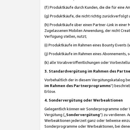
(f) Produktkäufe durch Kunden, die die für eine
(g) Produktkäufe, die nicht richtig zurückverfolg
(h) Produktkäufe über einen Partner-Link in einer
Zugelassenen Mobilen Anwendung, der nicht Creator
Verfügung stellen, nutzt;
(i) Produktkäufe im Rahmen eines Bounty Events (w
(j) Produktkäufe im Rahmen eines Abonnements, so
(k) alle Vorabveröffentlichungen oder Vorbestellu
3. Standardvergütung im Rahmen des Part
Vorbehaltlich der in diesem Vergütungskatalog b
im Rahmen des Partnerprogramms
“) beschri
Erlöse.
4. Sondervergütung oder Werbeaktionen
Gelegentlich können wir Sonderprogramme oder Wer
Vergütung („
Sondervergütung
”) zu verdienen. 
Werbeaktionen jederzeit ganz oder teilweise einz
Sonderprogramme oder Werbeaktionen, bei denen e