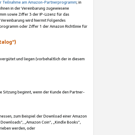
ur Teilnahme am Amazon-Partnerprogramm
; in
 ihnen in der Vereinbarung zugewiesene
m sowie Ziffer 3 der IP-Lizenz für das
 Vereinbarung wird hiermit Folgendes
programm oder Ziffer 1 der Amazon Richtlinie für
talog“)
ergütet und liegen (vorbehaltlich der in diesem
i die Sitzung beginnt, wenn der Kunde den Partner-
Ermessen, zum Beispiel der Download einer Amazon
 Downloads“, „Amazon Coin“, „Kindle Books“,
trieben werden, oder