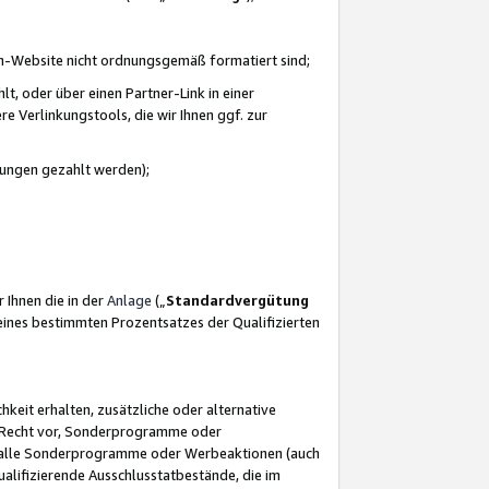
azon-Website nicht ordnungsgemäß formatiert sind;
, oder über einen Partner-Link in einer
e Verlinkungstools, die wir Ihnen ggf. zur
ütungen gezahlt werden);
 Ihnen die in der
Anlage
(„
Standardvergütung
ines bestimmten Prozentsatzes der Qualifizierten
eit erhalten, zusätzliche oder alternative
as Recht vor, Sonderprogramme oder
für alle Sonderprogramme oder Werbeaktionen (auch
lifizierende Ausschlusstatbestände, die im