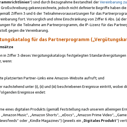
rammrichtlinien
“) sind durch Bezugnahme Bestandteil der
Vereinbarung z
Großschreibung gekennzeichnete, jedoch nicht definierte Begriffe haben die
 gemäß Ziffern 3 und 6 der Teilnahmevoraussetzungen für das Partnerprogram
nbarung fort. Vorsorglich und ohne Einschränkung von Ziffer 6 Abs. (a) der
ungen für die Teilnahme am Partnerprogramm, die IP-Lizenz für das Partner
rstoß gegen die Vereinbarung.
ungskatalog für das Partnerprogramm („Vergütungska
 Umsätze
n in Ziffer 3 dieses Vergütungskatalogs festgelegten Standardvergütungen v
r, wenn:
ite platzierten Partner-Links eine Amazon-Website aufruft; und
r nachstehend unter (i), (ii) und (iii) beschriebenen Ereignisse eintritt, wobe
 folgenden Ereignisse endet:
hme eines digitalen Produkts (gemäß Feststellung nach unserem alleinigen 
 „Amazon Music“, „Amazon Shorts“, „eDocs“, „Amazon Prime Video“, „Game
Newsfeeds“ oder „Kindle Magazines“) (jeweils ein „
Digitales Produkt
“) ver