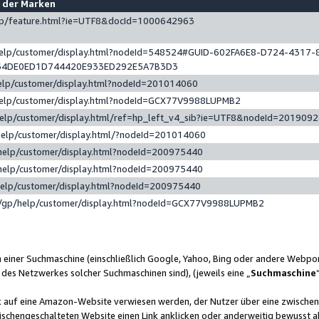
e der Marken
gp/feature.html?ie=UTF8&docId=1000642963
help/customer/display.html?nodeId=548524#GUID-602FA6E8-D724-4317-
64DE0ED1D744420E933ED292E5A7B3D3
elp/customer/display.html?nodeId=201014060
help/customer/display.html?nodeId=GCX77V9988LUPMB2
help/customer/display.html/ref=hp_left_v4_sib?ie=UTF8&nodeId=201909
help/customer/display.html/?nodeId=201014060
help/customer/display.html?nodeId=200975440
help/customer/display.html?nodeId=200975440
help/customer/display.html?nodeId=200975440
/gp/help/customer/display.html?nodeId=GCX77V9988LUPMB2
n einer Suchmaschine (einschließlich Google, Yahoo, Bing oder andere Webp
 des Netzwerkes solcher Suchmaschinen sind), (jeweils eine „
Suchmaschine
nk auf eine Amazon-Website verwiesen werden, der Nutzer über eine zwische
ischengeschalteten Website einen Link anklicken oder anderweitig bewusst a