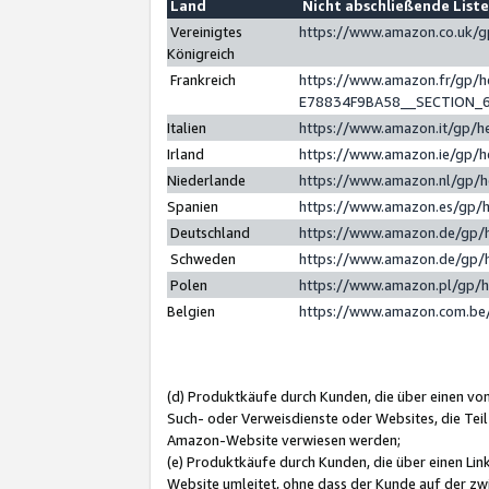
Land
Nicht abschließende List
Vereinigtes
https://www.amazon.co.uk/
Königreich
Frankreich
https://www.amazon.fr/gp/
E78834F9BA58__SECTION_
Italien
https://www.amazon.it/gp/h
Irland
https://www.amazon.ie/gp/
Niederlande
https://www.amazon.nl/gp/
Spanien
https://www.amazon.es/gp/
Deutschland
https://www.amazon.de/gp/
Schweden
https://www.amazon.de/gp/
Polen
https://www.amazon.pl/gp/
Belgien
https://www.amazon.com.be
(d) Produktkäufe durch Kunden, die über einen vo
Such- oder Verweisdienste oder Websites, die Teil
Amazon-Website verwiesen werden;
(e) Produktkäufe durch Kunden, die über einen Li
Website umleitet, ohne dass der Kunde auf der zw