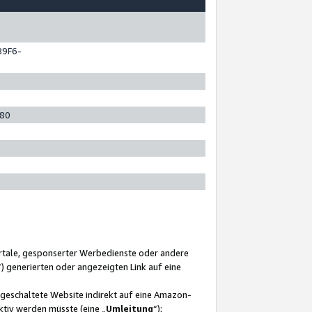
89F6-
280
ortale, gesponserter Werbedienste oder andere
“) generierten oder angezeigten Link auf eine
ngeschaltete Website indirekt auf eine Amazon-
ktiv werden müsste (eine „
Umleitung
“);