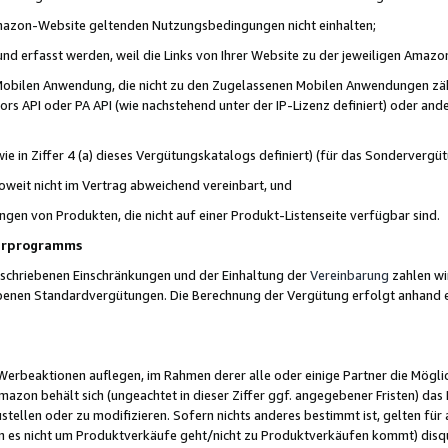
 Amazon-Website geltenden Nutzungsbedingungen nicht einhalten;
t und erfasst werden, weil die Links von Ihrer Website zu der jeweiligen Am
 Mobilen Anwendung, die nicht zu den Zugelassenen Mobilen Anwendungen zählt
s API oder PA API (wie nachstehend unter der IP-Lizenz definiert) oder ander
ie in Ziffer 4 (a) dieses Vergütungskatalogs definiert) (für das Sonderverg
weit nicht im Vertrag abweichend vereinbart, und
ngen von Produkten, die nicht auf einer Produkt-Listenseite verfügbar sind.
nerprogramms
eschriebenen Einschränkungen und der Einhaltung der
Vereinbarung
zahlen wir
ebenen Standardvergütungen. Die Berechnung der Vergütung erfolgt anhand e
beaktionen auflegen, im Rahmen derer alle oder einige Partner die Möglichk
Amazon behält sich (ungeachtet in dieser Ziffer ggf. angegebener Fristen) d
ustellen oder zu modifizieren. Sofern nichts anderes bestimmt ist, gelten 
s nicht um Produktverkäufe geht/nicht zu Produktverkäufen kommt) disqua