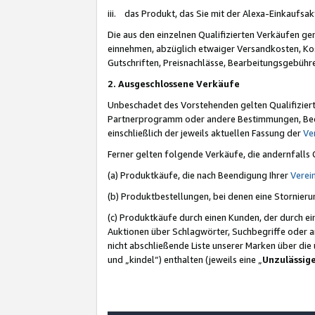
iii. das Produkt, das Sie mit der Alexa-Einkaufsa
Die aus den einzelnen Qualifizierten Verkäufen gen
einnehmen, abzüglich etwaiger Versandkosten, Ko
Gutschriften, Preisnachlässe, Bearbeitungsgebühr
2. Ausgeschlossene Verkäufe
Unbeschadet des Vorstehenden gelten Qualifiziert
Partnerprogramm oder andere Bestimmungen, Beding
einschließlich der jeweils aktuellen Fassung der
Ve
Ferner gelten folgende Verkäufe, die andernfalls
(a) Produktkäufe, die nach Beendigung Ihrer
Verei
(b) Produktbestellungen, bei denen eine Stornier
(c) Produktkäufe durch einen Kunden, der durch e
Auktionen über Schlagwörter, Suchbegriffe oder a
nicht abschließende Liste unserer Marken über di
und „kindel“) enthalten (jeweils eine „
Unzulässig