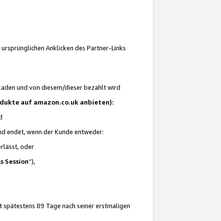
 ursprünglichen Anklicken des Partner-Links
laden und von diesem/dieser bezahlt wird
rodukte auf amazon.co.uk anbieten):
d
 und endet, wenn der Kunde entweder:
erlässt, oder
ls Session
“),
t spätestens 89 Tage nach seiner erstmaligen