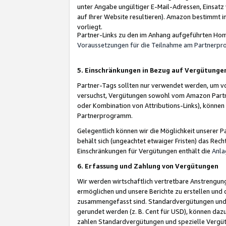
unter Angabe ungültiger E-Mail-Adressen, Einsatz
auf Ihrer Website resultieren). Amazon bestimmt i
vorliegt.
Partner-Links zu den im Anhang aufgeführten Hom
Voraussetzungen für die Teilnahme am Partnerp
5. Einschränkungen in Bezug auf Vergütunge
Partner-Tags sollten nur verwendet werden, um von 
versuchst, Vergütungen sowohl vom Amazon Partn
oder Kombination von Attributions-Links), könne
Partnerprogramm.
Gelegentlich können wir die Möglichkeit unsere
behält sich (ungeachtet etwaiger Fristen) das Rec
Einschränkungen für Vergütungen enthält die
Anla
6. Erfassung und Zahlung von Vergütungen
Wir werden wirtschaftlich vertretbare Anstrengu
ermöglichen und unsere Berichte zu erstellen und 
zusammengefasst sind. Standardvergütungen und s
gerundet werden (z. B. Cent für USD), können dazu
zahlen Standardvergütungen und spezielle Vergüt