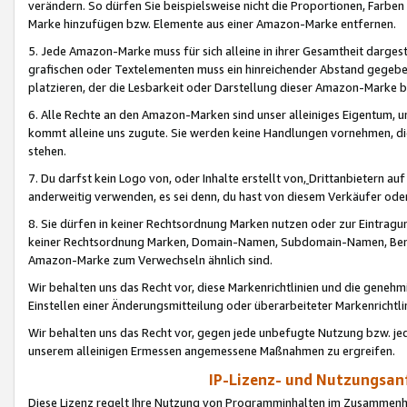
verändern. So dürfen Sie beispielsweise nicht die Proportionen, Farb
Marke hinzufügen bzw. Elemente aus einer Amazon-Marke entfernen.
5. Jede Amazon-Marke muss für sich alleine in ihrer Gesamtheit darge
grafischen oder Textelementen muss ein hinreichender Abstand gegebe
platzieren, der die Lesbarkeit oder Darstellung dieser Amazon-Marke b
6. Alle Rechte an den Amazon-Marken sind unser alleiniges Eigentum, 
kommt alleine uns zugute. Sie werden keine Handlungen vornehmen, 
stehen.
7. Du darfst kein Logo von, oder Inhalte erstellt von,
Drittanbietern au
anderweitig verwenden, es sei denn, du hast von diesem Verkäufer oder
8. Sie dürfen in keiner Rechtsordnung Marken nutzen oder zur Eintragu
keiner Rechtsordnung Marken, Domain-Namen, Subdomain-Namen, Benu
Amazon-Marke zum Verwechseln ähnlich sind.
Wir behalten uns das Recht vor, diese Markenrichtlinien und die gene
Einstellen einer Änderungsmitteilung oder überarbeiteter Markenricht
Wir behalten uns das Recht vor, gegen jede unbefugte Nutzung bzw. jede 
unserem alleinigen Ermessen angemessene Maßnahmen zu ergreifen.
IP-Lizenz- und Nutzungsan
Diese Lizenz regelt Ihre Nutzung von Programminhalten im Zusammen