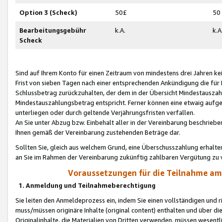
Option 3 (Scheck)
50£
50
Bearbeitungsgebühr
k.A.
k.A
Scheck
Sind auf Ihrem Konto für einen Zeitraum von mindestens drei Jahren kein
Frist von sieben Tagen nach einer entsprechenden Ankündigung die für
Schlussbetrag zurückzuhalten, der dem in der Übersicht Mindestausz
Mindestauszahlungsbetrag entspricht. Ferner können eine etwaig aufg
unterliegen oder durch geltende Verjährungsfristen verfallen.
An Sie unter Abzug bzw. Einbehalt aller in der Vereinbarung beschrieb
Ihnen gemäß der Vereinbarung zustehenden Beträge dar.
Sollten Sie, gleich aus welchem Grund, eine Überschusszahlung erhalte
an Sie im Rahmen der Vereinbarung zukünftig zahlbaren Vergütung zu 
Voraussetzungen für die Teilnahme a
1. Anmeldung und Teilnahmeberechtigung
Sie leiten den Anmeldeprozess ein, indem Sie einen vollständigen und 
muss/müssen originäre Inhalte (original content) enthalten und über d
Originalinhalte, die Materialien von Dritten verwenden, müssen wese