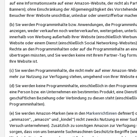
auf eine Informationsseite auf einer Amazon-Website, der nicht als Part
Bannern); ohne Einschränkung der Allgemeingültigkeit des Vorstehende
Besucher Ihrer Website unsichtbar, unlesbar oder unentzifferbar mache
(b) Sie werden Programminhalte bzw. Anwendungen, die Programminhalt
anzeigen, weder verkaufen noch weiterverkaufen, weitergeben, unterli
innerhalb von Werbung außerhalb Ihrer Website (einschließlich Werbun
Website oder einem Dienst (einschließlich Social Networking-Website
Rechte an den Programminhalten oder auf die Programminhalte an eine a
übertragen müssten, und Sie werden keine mit Ihrem Partner-Tag formati
Ihre Website ist.
(c) Sie werden Programminhalte, die nicht mehr auf einer Amazon-Websit
mehr zur Nutzung zur Verfügung stehen, umgehend von Ihrer Website e
(d) Sie werden keine Programminhalte, einschließlich in den Programmin
eine Person bzw. ein Unternehmen ein bestimmtes Produkt, eine Dienstle
geschäftlichen Beziehung oder Verbindung zu diesen steht (einschließli
Programminhalten).
(e) Sie werden Amazon-Marken (wie in den
Markenrichtlinien
definiert) 
„ammazon“, „amaozn“ und „kindel“) nicht zwecks Nutzung in einer Suc
Versuch unternehmen). Zusätzlich zu sonstigen Amazon zur Verfügung 
sorgen, dass von uns benannte Suchmaschinen Geschützte Begriffe (wie 