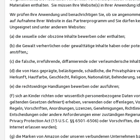
Materialien enthalten. Sie müssen Ihre Website(s) in Ihrer Anwendung ide
Wir prüfen Ihre Anwendung und benachrichtigen Sie, ob sie angenommen
auf Aufnahme Ihrer Website in das Partnerprogramm und Sie dürfen kei
Ungeeignet sind unter anderem Websites:
(a) die sexuelle oder obszöne Inhalte bewerben oder enthalten;
(b) die Gewalt verherrlichen oder gewalttätige Inhalte haben oder pot
anstiften,;
(c) die falsche, irreführende, diffamierende oder verleumderische Inha
(d) die von Hass geprägte, belästigende, schädliche, die Privatsphäre v
Herkunft, Hautfarbe, Geschlecht, Religion, Nationalität, Behinderung, 
(e) die rechtswidrige Handlungen bewerben oder ausführen;
(f) sich an Kinder richten oder wissentlich personenbezogene Daten vo
geltenden Gesetzen definiert) erheben, verwenden oder offenlegen, Vo
Regeln, Vorschriften, Anordnungen, Lizenzen, Genehmigungen, Richtlini
Entscheidungen oder andere Anforderungen einer zuständigen Regierung
Privacy Protection Act (15 U.S.C. §§ 6501-6506) oder Vorschriften, di
Internet erlassen wurden);
(g) die Marken von Amazon oder unseren verbundenen Unternehmen b