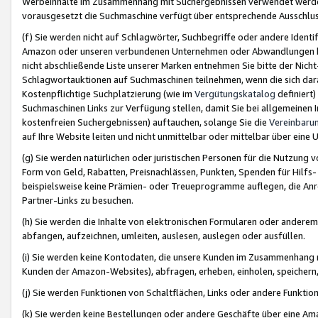
Werbeinhalte im Zusammenhang mit Suchergebnissen verwendet werden,
vorausgesetzt die Suchmaschine verfügt über entsprechende Ausschlu
(f) Sie werden nicht auf Schlagwörter, Suchbegriffe oder andere Ident
Amazon oder unseren verbundenen Unternehmen oder Abwandlungen bzw
nicht abschließende Liste unserer Marken entnehmen Sie bitte der Nich
Schlagwortauktionen auf Suchmaschinen teilnehmen, wenn die sich da
Kostenpflichtige Suchplatzierung (wie im
Vergütungskatalog
definiert
Suchmaschinen Links zur Verfügung stellen, damit Sie bei allgemeinen I
kostenfreien Suchergebnissen) auftauchen, solange Sie die
Vereinbaru
auf Ihre Website leiten und nicht unmittelbar oder mittelbar über eine
(g) Sie werden natürlichen oder juristischen Personen für die Nutzung 
Form von Geld, Rabatten, Preisnachlässen, Punkten, Spenden für Hilfs
beispielsweise keine Prämien- oder Treueprogramme auflegen, die Anrei
Partner-Links zu besuchen.
(h) Sie werden die Inhalte von elektronischen Formularen oder anderem M
abfangen, aufzeichnen, umleiten, auslesen, auslegen oder ausfüllen.
(i) Sie werden keine Kontodaten, die unsere Kunden im Zusammenhang 
Kunden der Amazon-Websites), abfragen, erheben, einholen, speichern,
(j) Sie werden Funktionen von Schaltflächen, Links oder andere Funkti
(k) Sie werden keine Bestellungen oder andere Geschäfte über eine Ama