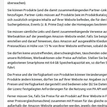
überwachen).
Sie können Produkte (und die damit zusammenhängenden Partner-Links)
hinzufügen. Partner-Links müssen auf Produkte (wie im Produktkatalog de
sich zusätzlich originäre Inhalte auf Ihrer Website befinden, die für 
Suchergebnisse, Events (z. B. Prime Day) oder die Homepages bestimmte
Sie müssen sämtliche Links und damit zusammenhängende Verweise auf z
Werbeaktion auf der jeweiligen Amazon-Website endet. Falls Sie beisp
einstellen und darauf hinweisen, dass Amazon auf ausgewählte Kleidun
Preisnachlass in Höhe von 15 % von Ihrer Website entfernen, sobald di
Sie dürfen keine unzutreffenden, überschwänglichen, täuschenden od
unsere Richtlinien, Werbeaktionen oder Preise aufstellen. Stellen Sie 
angebotenen Smartphone mit 64 GB Speicherkapazität ein, so dürfen S
führt.
Die Preise und die Verfügbarkeit von Produkten können Veränderungen 
Produkte ändern können, dürfen Sie auf Ihrer Website nur Angaben zu P
Preisen und Verfügbarkeit dargestellt sind bedienen oder (b) Sie Daten
der Lizenz festgelegten Anforderungen für die Nutzung von PA API einh
Ferner müssen Sie, falls Sie Preise für ein Produkt auf Ihrer Website in 
einer Preisvergleichsmaschine) zusammen mit Preisen für das gleiche o
außerhalb der Amazon-Website angeboten werden, jeweils den niedrigst