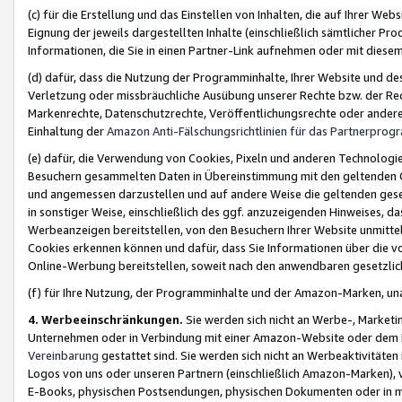
(c) für die Erstellung und das Einstellen von Inhalten, die auf Ihrer We
Eignung der jeweils dargestellten Inhalte (einschließlich sämtlicher 
Informationen, die Sie in einen Partner-Link aufnehmen oder mit diese
(d) dafür, dass die Nutzung der Programminhalte, Ihrer Website und des 
Verletzung oder missbräuchliche Ausübung unserer Rechte bzw. der Recht
Markenrechte, Datenschutzrechte, Veröffentlichungsrechte oder anderer
Einhaltung der
Amazon Anti-Fälschungsrichtlinien für das Partnerpro
(e) dafür, die Verwendung von Cookies, Pixeln und anderen Technologien
Besuchern gesammelten Daten in Übereinstimmung mit den geltenden Ge
und angemessen darzustellen und auf andere Weise die geltenden geset
in sonstiger Weise, einschließlich des ggf. anzuzeigenden Hinweises, d
Werbeanzeigen bereitstellen, von den Besuchern Ihrer Website unmitte
Cookies erkennen können und dafür, dass Sie Informationen über die v
Online-Werbung bereitstellen, soweit nach den anwendbaren gesetzlic
(f) für Ihre Nutzung, der Programminhalte und der Amazon-Marken, u
4. Werbeeinschränkungen.
Sie werden sich nicht an Werbe-, Market
Unternehmen oder in Verbindung mit einer Amazon-Website oder dem Pa
Vereinbarung
gestattet sind. Sie werden sich nicht an Werbeaktivitäten
Logos von uns oder unseren Partnern (einschließlich Amazon-Marken), 
E-Books, physischen Postsendungen, physischen Dokumenten oder in 