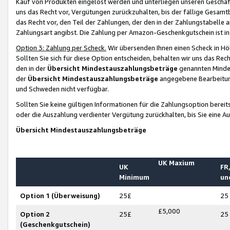
Kauf von Produkten eingelöst werden und unterliegen unseren Geschäf
uns das Recht vor, Vergütungen zurückzuhalten, bis der fällige Gesamt
das Recht vor, den Teil der Zahlungen, der den in der Zahlungstabelle 
Zahlungsart angibst. Die Zahlung per Amazon-Geschenkgutschein ist in
Option 3: Zahlung per Scheck.
Wir übersenden Ihnen einen Scheck in Höh
Sollten Sie sich für diese Option entscheiden, behalten wir uns das Rec
den in der
Übersicht Mindestauszahlungsbeträge
genannten Mindest
der
Übersicht Mindestauszahlungsbeträge
angegebene Bearbeitung
und Schweden nicht verfügbar.
Sollten Sie keine gültigen Informationen für die Zahlungsoption bereit
oder die Auszahlung verdienter Vergütung zurückhalten, bis Sie eine A
Übersicht Mindestauszahlungsbeträge
UK Maxium
UK
FR,
Minimum
un
Option 1 (Überweisung)
25£
25
£5,000
Option 2
25£
25
(Geschenkgutschein)