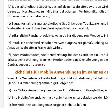
(b) jedes alkoholische Getränk, das auf deiner Webseite beworben wird
Lizenz zur Herstellung, zum Großhandel oder zum Vertrieb alkoholisch
Unternehmens betrieben wird,
(c) Säuglingsnahruhrung, alkoholische Getränke oder Tabakwaren und E
Webseiten in der EU und im Vereinigten Königreich wirbst,
(d) pflanzliche Raucherprodukte, wenn du für die Amazon-Webseite in B
(e) Produkte ohne medizinischen Verwendungszweck gemäß Anhang XVI 
Amazon-Webseite in Frankreich wirbst,
(f) jedes Produkt oder jede Dienstleistung, bei der es sich um ein Prod
erhältst eine Warnung, wenn ein Produkt oder eine Dienstleistung in de
Central ausgeschlossen ist.
Richtlinie für Mobile Anwendungen im Rahmen de
Wenn Ihre Website eine für die Nutzung auf Mobiltelefonen, Tablets 
„
Mobile Anwendung
“) enthält, gilt Folgendes:
(a) Ihre Mobile Anwendung muss in den App-Stores von Google Play, A
(b) Ihre Mobile Anwendung muss kostenlos heruntergeladen werden könn
(c) Ihre Mobile Anwendung muss originäre Inhalte haben,