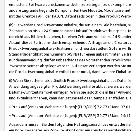
enthaltene Software zurückzuentwickeln, zu zerlegen, zu dekompilier
andere zugrunde liegende Komponenten (wie Modelle, Modellparameter
mit der Creators API, der PA API, Datenfeeds oder in den Produkt Werb
(h) Sie werden Produktwerbungsinhalte, die aus einem Bild bestehen, ni
Zeitraum von bis zu 24 Stunden einen Link auf Produktwerbungsinhalte
die nicht aus Bildern bestehen, für einen Zeitraum von bis zu 24 Stund
Ablauf dieses Zeitraums durch entsprechende Anfrage an die Creators 
Produktwerbungsinhalte aktualisieren und neu darstellen. Sofern wir Ih
Standardidentifikationsnummern (ASINs) für einen unbestimmten Zeitra
Kundenanwendung, dürfen unbeschadet des Vorstehenden Produktwerbu
Zwischenspeicher abgelegt werden. Auf unser Verlangen werden Sie un
die Produktwerbungsinhalte enthält oder nutzt, damit wir Ihre Einhalt
(i) Wenn Sie seltener als stündlich Produktwerbungsinhalte aus Datenfe
Anwendung angezeigten Produktwerbungsinhalte aktualisieren, werden 
Datums-/Uhrzeitstempel einfügen. Wenn Sie jedoch die in Ihrer Anwe
und aktualisiert haben, kann der Datumsteil des Stempels entfallen. Dies
• Preis auf [Amazon-Website einfügen]: [EUR/GBP] 32,77 (Stand 07.01.
• Preis auf [Amazon-Website einfügen]: [EUR/GBP] 32,77 (Stand 14:11 
Außerdem müssen Sie den folgenden Haftungsausschluss entweder neb
ein Pop-up-Fenster, ein Pop-up-Skript oder ein sonstiges vergleichba