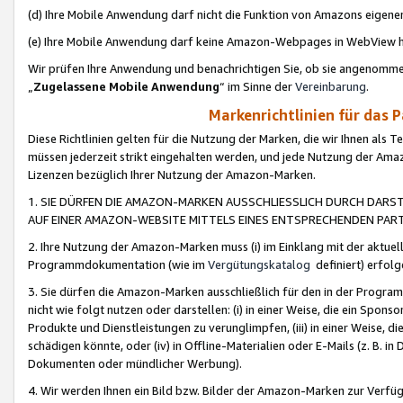
(d) Ihre Mobile Anwendung darf nicht die Funktion von Amazons eige
(e) Ihre Mobile Anwendung darf keine Amazon-Webpages in WebView 
Wir prüfen Ihre Anwendung und benachrichtigen Sie, ob sie angenomm
„
Zugelassene Mobile Anwendung
“ im Sinne der
Vereinbarung
.
Markenrichtlinien für das 
Diese Richtlinien gelten für die Nutzung der Marken, die wir Ihnen als 
müssen jederzeit strikt eingehalten werden, und jede Nutzung der Ama
Lizenzen bezüglich Ihrer Nutzung der Amazon-Marken.
1. SIE DÜRFEN DIE AMAZON-MARKEN AUSSCHLIESSLICH DURCH DARS
AUF EINER AMAZON-WEBSITE MITTELS EINES ENTSPRECHENDEN PART
2. Ihre Nutzung der Amazon-Marken muss (i) im Einklang mit der aktuells
Programmdokumentation (wie im
Vergütungskatalog
definiert) erfolg
3. Sie dürfen die Amazon-Marken ausschließlich für den in der Progr
nicht wie folgt nutzen oder darstellen: (i) in einer Weise, die ein Spo
Produkte und Dienstleistungen zu verunglimpfen, (iii) in einer Weise
schädigen könnte, oder (iv) in Offline-Materialien oder E-Mails (z. B.
Dokumenten oder mündlicher Werbung).
4. Wir werden Ihnen ein Bild bzw. Bilder der Amazon-Marken zur Verfüg