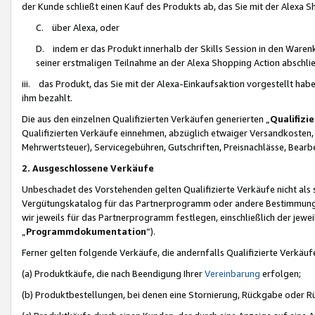
der Kunde schließt einen Kauf des Produkts ab, das Sie mit der Alexa 
C. über Alexa, oder
D. indem er das Produkt innerhalb der Skills Session in den Waren
seiner erstmaligen Teilnahme an der Alexa Shopping Action abschlie
iii. das Produkt, das Sie mit der Alexa-Einkaufsaktion vorgestellt ha
ihm bezahlt.
Die aus den einzelnen Qualifizierten Verkäufen generierten „
Qualifizi
Qualifizierten Verkäufe einnehmen, abzüglich etwaiger Versandkosten
Mehrwertsteuer), Servicegebühren, Gutschriften, Preisnachlässe, Bear
2. Ausgeschlossene Verkäufe
Unbeschadet des Vorstehenden gelten Qualifizierte Verkäufe nicht als
Vergütungskatalog für das Partnerprogramm oder andere Bestimmungen,
wir jeweils für das Partnerprogramm festlegen, einschließlich der jewe
„
Programmdokumentation
“).
Ferner gelten folgende Verkäufe, die andernfalls Qualifizierte Verkä
(a) Produktkäufe, die nach Beendigung Ihrer
Vereinbarung
erfolgen;
(b) Produktbestellungen, bei denen eine Stornierung, Rückgabe oder R