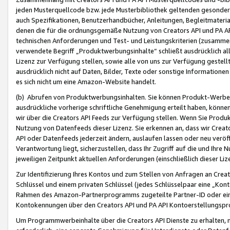
jeden Musterquellcode bzw. jede Musterbibliothek geltenden gesonder
auch Spezifikationen, Benutzerhandbücher, Anleitungen, Begleitmaterial
denen die für die ordnungsgemäße Nutzung von Creators API und PA A
technischen Anforderungen und Test- und Leistungskriterien (zusammen
verwendete Begriff „Produktwerbungsinhalte“ schließt ausdrücklich al
Lizenz zur Verfügung stellen, sowie alle von uns zur Verfügung gestel
ausdrücklich nicht auf Daten, Bilder, Texte oder sonstige Informatione
es sich nicht um eine Amazon-Website handelt.
(b) Abrufen von Produktwerbungsinhalten. Sie können Produkt-Werbein
ausdrückliche vorherige schriftliche Genehmigung erteilt haben, könn
wir über die Creators API Feeds zur Verfügung stellen. Wenn Sie Produk
Nutzung von Datenfeeds dieser Lizenz. Sie erkennen an, dass wir Creat
API oder Datenfeeds jederzeit ändern, auslaufen lassen oder neu veröffe
Verantwortung liegt, sicherzustellen, dass Ihr Zugriff auf die und Ihr
jeweiligen Zeitpunkt aktuellen Anforderungen (einschließlich dieser Liz
Zur Identifizierung Ihres Kontos und zum Stellen von Anfragen an Crea
Schlüssel und einem privaten Schlüssel (jedes Schlüsselpaar eine „Kon
Rahmen des Amazon-Partnerprogramms zugeteilte Partner-ID oder ein
Kontokennungen über den Creators API und PA API Kontoerstellungspro
Um Programmwerbeinhalte über die Creators API Dienste zu erhalten, m