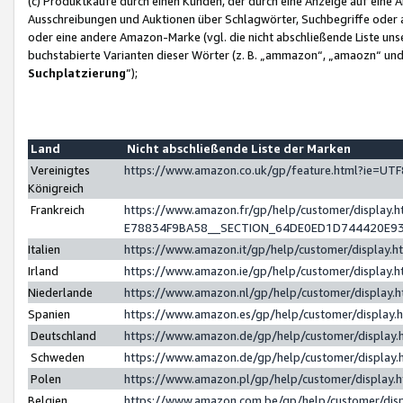
(c) Produktkäufe durch einen Kunden, der durch eine Anzeige auf eine 
Ausschreibungen und Auktionen über Schlagwörter, Suchbegriffe oder 
oder eine andere Amazon-Marke (vgl. die nicht abschließende Liste un
buchstabierte Varianten dieser Wörter (z. B. „ammazon“, „amaozn“ und „
Suchplatzierung
”);
Land
Nicht abschließende Liste der Marken
Vereinigtes
https://www.amazon.co.uk/gp/feature.html?ie=U
Königreich
Frankreich
https://www.amazon.fr/gp/help/customer/displa
E78834F9BA58__SECTION_64DE0ED1D744420E9
Italien
https://www.amazon.it/gp/help/customer/display
Irland
https://www.amazon.ie/gp/help/customer/displa
Niederlande
https://www.amazon.nl/gp/help/customer/display
Spanien
https://www.amazon.es/gp/help/customer/display
Deutschland
https://www.amazon.de/gp/help/customer/displa
Schweden
https://www.amazon.de/gp/help/customer/displa
Polen
https://www.amazon.pl/gp/help/customer/display
Belgien
https://www.amazon.com.be/gp/help/customer/d