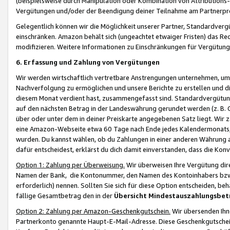
(beispielsweise durch Manipulation oder Kombination von Attributions-
Vergütungen und/oder der Beendigung deiner Teilnahme am Partnerp
Gelegentlich können wir die Möglichkeit unserer Partner, Standardv
einschränken. Amazon behält sich (ungeachtet etwaiger Fristen) das Re
modifizieren. Weitere Informationen zu Einschränkungen für Vergütung
6. Erfassung und Zahlung von Vergütungen
Wir werden wirtschaftlich vertretbare Anstrengungen unternehmen, um 
Nachverfolgung zu ermöglichen und unsere Berichte zu erstellen und di
diesem Monat verdient hast, zusammengefasst sind. Standardvergütung
auf den nächsten Betrag in der Landeswährung gerundet werden (z. B. C
über oder unter dem in deiner Preiskarte angegebenen Satz liegt. Wir
eine Amazon-Webseite etwa 60 Tage nach Ende jedes Kalendermonats, i
wurden. Du kannst wählen, ob du Zahlungen in einer anderen Währung
dafür entscheidest, erklärst du dich damit einverstanden, dass die K
Option 1: Zahlung per Überweisung.
Wir überweisen Ihre Vergütung dir
Namen der Bank, die Kontonummer, den Namen des Kontoinhabers bzw. a
erforderlich) nennen. Sollten Sie sich für diese Option entscheiden, be
fällige Gesamtbetrag den in der
Übersicht Mindestauszahlungsbet
Option 2: Zahlung per Amazon-Geschenkgutschein.
Wir übersenden Ihne
Partnerkonto genannte Haupt-E-Mail-Adresse. Diese Geschenkgutschei