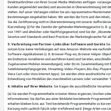
Direktnachrichten von Ihren Social-Media-Websites einfügen. vorausg
Kunden angemeldet werden) und ansonsten in Übereinstimmung mit der
stehen. Auf unser Verlangen stellen Sie uns repräsentative Mustermater
Bestimmungen eingehalten haben. Wir werden die Form und den Inhalt, di
Sie die Zertifizierung nicht in Übereinstimmung mit unserer Aufforderu
Klarstellung: (i) Für die Zwecke der geltenden Marketinggesetze (z. 
von 1991 und ähnlicher oder Nachfolgegesetze) sind Sie der „Absender“ j
Gesetze und Standards und Best Practices der Marketingbranche für 
5. Verbreitung von Partner-Links über Software und Geräte
Sie
nutzen bzw. keine Verlinkungen auf eine Amazon-Website wie nachsteh
Software-Applikationen (z. B. Browser Plug-ins, Browser Helper Objec
ein Endnutzer installieren und ausführen kann) und Geräten, einschlie
Zugelassenen Mobilen Anwendungen); oder (b) im Zusammenhang mit bzw.
Satellitenempfangsgeräte, Streaming-Video-Playern, Blu-Ray-Playern 
Viera Cast oder Vizio Internet Apps). Sie werden ohne ausdrückliche v
Entwicklung von Modellen des maschinellen Lernens oder verwandter 
6. Inhalte auf Ihrer Website
. Sie tragen die ausschließliche Verantwo
(a) Sie werden Programminhalte in keiner Weise ergänzen, löschen oder
Informationen; Sie dürfen aus einer Bilddatei bestehende Programminhal
erhalten bleiben bzw. aus Text bestehende Programminhalte so kürzen, 
Kürzung nicht sachlich falsch oder irreführend wird. Einige Arten von L