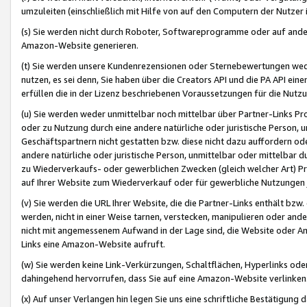
umzuleiten (einschließlich mit Hilfe von auf den Computern der Nutzer i
(s) Sie werden nicht durch Roboter, Softwareprogramme oder auf andere
Amazon-Website generieren.
(t) Sie werden unsere Kundenrezensionen oder Sternebewertungen wed
nutzen, es sei denn, Sie haben über die Creators API und die PA API e
erfüllen die in der Lizenz beschriebenen Voraussetzungen für die Nutzu
(u) Sie werden weder unmittelbar noch mittelbar über Partner-Links P
oder zu Nutzung durch eine andere natürliche oder juristische Person,
Geschäftspartnern nicht gestatten bzw. diese nicht dazu auffordern od
andere natürliche oder juristische Person, unmittelbar oder mittelbar
zu Wiederverkaufs- oder gewerblichen Zwecken (gleich welcher Art) 
auf Ihrer Website zum Wiederverkauf oder für gewerbliche Nutzungen 
(v) Sie werden die URL Ihrer Website, die die Partner-Links enthält b
werden, nicht in einer Weise tarnen, verstecken, manipulieren oder and
nicht mit angemessenem Aufwand in der Lage sind, die Website oder A
Links eine Amazon-Website aufruft.
(w) Sie werden keine Link-Verkürzungen, Schaltflächen, Hyperlinks ode
dahingehend hervorrufen, dass Sie auf eine Amazon-Website verlinken
(x) Auf unser Verlangen hin legen Sie uns eine schriftliche Bestätigung