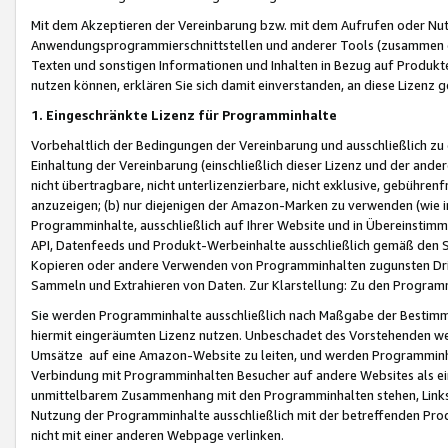
Mit dem Akzeptieren der Vereinbarung bzw. mit dem Aufrufen oder Nutz
Anwendungsprogrammierschnittstellen und anderer Tools (zusammen die
Texten und sonstigen Informationen und Inhalten in Bezug auf Produkte
nutzen können, erklären Sie sich damit einverstanden, an diese Lizenz 
1. Eingeschränkte Lizenz für Programminhalte
Vorbehaltlich der Bedingungen der Vereinbarung und ausschließlich z
Einhaltung der Vereinbarung (einschließlich dieser Lizenz und der ande
nicht übertragbare, nicht unterlizenzierbare, nicht exklusive, gebühren
anzuzeigen; (b) nur diejenigen der Amazon-Marken zu verwenden (wie in 
Programminhalte, ausschließlich auf Ihrer Website und in Übereinstimmu
API, Datenfeeds und Produkt-Werbeinhalte ausschließlich gemäß den Spe
Kopieren oder andere Verwenden von Programminhalten zugunsten Dri
Sammeln und Extrahieren von Daten. Zur Klarstellung: Zu den Program
Sie werden Programminhalte ausschließlich nach Maßgabe der Besti
hiermit eingeräumten Lizenz nutzen. Unbeschadet des Vorstehenden we
Umsätze auf eine Amazon-Website zu leiten, und werden Programminhal
Verbindung mit Programminhalten Besucher auf andere Websites als ein
unmittelbarem Zusammenhang mit den Programminhalten stehen, Links z
Nutzung der Programminhalte ausschließlich mit der betreffenden Pr
nicht mit einer anderen Webpage verlinken.