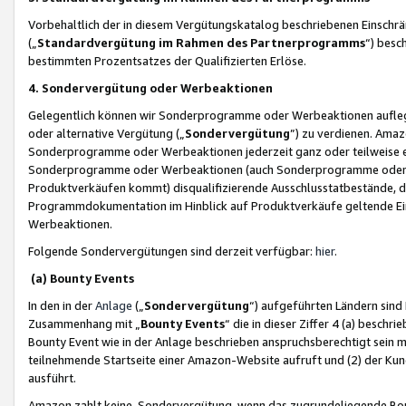
Vorbehaltlich der in diesem Vergütungskatalog beschriebenen Einschr
(„
Standardvergütung im Rahmen des Partnerprogramms
“) besc
bestimmten Prozentsatzes der Qualifizierten Erlöse.
4. Sondervergütung oder Werbeaktionen
Gelegentlich können wir Sonderprogramme oder Werbeaktionen auflegen,
oder alternative Vergütung („
Sondervergütung
”) zu verdienen. Amazo
Sonderprogramme oder Werbeaktionen jederzeit ganz oder teilweise einz
Sonderprogramme oder Werbeaktionen (auch Sonderprogramme oder We
Produktverkäufen kommt) disqualifizierende Ausschlusstatbestände, di
Programmdokumentation im Hinblick auf Produktverkäufe geltende E
Werbeaktionen.
Folgende Sondervergütungen sind derzeit verfügbar:
hier
.
(a) Bounty Events
In den in der
Anlage
(„
Sondervergütung
“) aufgeführten Ländern sind
Zusammenhang mit „
Bounty Events
“ die in dieser Ziffer 4 (a) besch
Bounty Event wie in der Anlage beschrieben anspruchsberechtigt sein mu
teilnehmende Startseite einer Amazon-Website aufruft und (2) der Kun
ausführt.
Amazon zahlt keine Sondervergütung, wenn das zugrundeliegende Boun