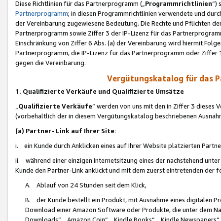
Diese Richtlinien für das Partnerprogramm („
Programmrichtlinien
“)
Partnerprogramm
; in diesen Programmrichtlinien verwendete und durch
der Vereinbarung zugewiesene Bedeutung. Die Rechte und Pflichten de
Partnerprogramm sowie Ziffer 3 der IP-Lizenz für das Partnerprogram
Einschränkung von Ziffer 6 Abs. (a) der Vereinbarung wird hiermit Fol
Partnerprogramm, die IP-Lizenz für das Partnerprogramm oder Ziffer 1
gegen die Vereinbarung.
Vergütungskatalog für das 
1. Qualifizierte Verkäufe und Qualifizierte Umsätze
„
Qualifizierte Verkäufe
“ werden von uns mit den in Ziffer 3 diese
(vorbehaltlich der in diesem Vergütungskatalog beschriebenen Ausnah
(a) Partner- Link auf Ihrer Site
:
i. ein Kunde durch Anklicken eines auf Ihrer Website platzierten Part
ii. während einer einzigen Internetsitzung eines der nachstehend unter (i)
Kunde den Partner-Link anklickt und mit dem zuerst eintretenden der f
A. Ablauf von 24 Stunden seit dem Klick,
B. der Kunde bestellt ein Produkt, mit Ausnahme eines digitalen P
Download einer Amazon Software oder Produkte, die unter dem N
Downloads“, „Amazon Coin“, „Kindle Books“, „Kindle Newspapers“, „