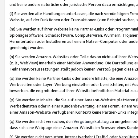
und keine andere natürliche oder juristische Person dazu ermächtigen, a
(l) Sie werden alle Handlungen unterlassen, die nach vernünftigem Erme
Website, auf der Funktionen oder Transaktionen (zum Beispiel suchen, s
(m) Sie werden auf Ihrer Website keine Partner-Links oder Programmin
Spionagesoftware, Schadsoftware, Computerviren, Würmern, Trojaner
Herunterladen oder Installieren auf einem Nutzer-Computer oder ande
genehmigt wurden.
(n) Sie werden Amazon-Websites oder Teile davon nicht auf Ihrer Websi
(z. B., WebView) innerhalb einer Mobilen Anwendung. Die Darstellung ein
Teilnahmevoraussetzungen stellt jedoch keinen Verstoß gegen diese Zif
(o) Sie werden keine Partner-Links oder andere Inhalte, die eine Am
Werbeseiten oder Layer-Werbung einstellen oder bereitstellen, mit Au
bewerben, die eng mit dem auf Ihrer Website befindlichen Material z
(p) Sie werden in Inhalte, die Sie auf einer Amazon-Website platzier
Werbediensten oder in einer Kundenbewertung, einem Forum, einem Wun
einer Amazon-Website verfügbaren Kontext) keine Partner-Links integr
(q) Sie werden nicht versuchen, den
Vergütungskatalog
zu umgehen oder
dass sich eine Webpage einer Amazon-Website im Browser eines Kunden 
(r) Sie werden nicht versuchen, Internetverkehr (Traffic) oder Vergü