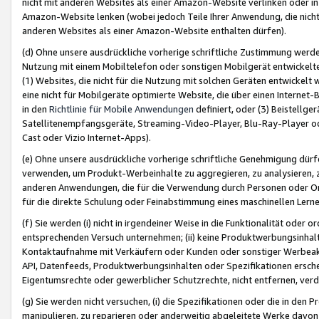
nicht mit anderen Websites als einer Amazon-Website verlinken oder i
Amazon-Website lenken (wobei jedoch Teile Ihrer Anwendung, die nich
anderen Websites als einer Amazon-Website enthalten dürfen).
(d) Ohne unsere ausdrückliche vorherige schriftliche Zustimmung werd
Nutzung mit einem Mobiltelefon oder sonstigen Mobilgerät entwickelt
(1) Websites, die nicht für die Nutzung mit solchen Geräten entwickelt
eine nicht für Mobilgeräte optimierte Website, die über einen Interne
in den
Richtlinie für Mobile Anwendungen
definiert, oder (3) Beistellge
Satellitenempfangsgeräte, Streaming-Video-Player, Blu-Ray-Player ode
Cast oder Vizio Internet-Apps).
(e) Ohne unsere ausdrückliche vorherige schriftliche Genehmigung dürfe
verwenden, um Produkt-Werbeinhalte zu aggregieren, zu analysieren, 
anderen Anwendungen, die für die Verwendung durch Personen oder Or
für die direkte Schulung oder Feinabstimmung eines maschinellen Lern
(f) Sie werden (i) nicht in irgendeiner Weise in die Funktionalität ode
entsprechenden Versuch unternehmen; (ii) keine Produktwerbungsinha
Kontaktaufnahme mit Verkäufern oder Kunden oder sonstiger Werbeaktiv
API, Datenfeeds, Produktwerbungsinhalten oder Spezifikationen erschei
Eigentumsrechte oder gewerblicher Schutzrechte, nicht entfernen, verd
(g) Sie werden nicht versuchen, (i) die Spezifikationen oder die in de
manipulieren, zu reparieren oder anderweitig abgeleitete Werke davon z