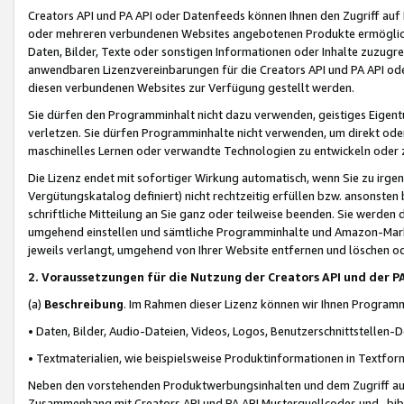
Creators API und PA API oder Datenfeeds können Ihnen den Zugriff auf D
oder mehreren verbundenen Websites angebotenen Produkte ermögliche
Daten, Bilder, Texte oder sonstigen Informationen oder Inhalte zuzugre
anwendbaren Lizenzvereinbarungen für die Creators API und PA API od
diesen verbundenen Websites zur Verfügung gestellt werden.
Sie dürfen den Programminhalt nicht dazu verwenden, geistiges Eigent
verletzen. Sie dürfen Programminhalte nicht verwenden, um direkt ode
maschinelles Lernen oder verwandte Technologien zu entwickeln oder zu
Die Lizenz endet mit sofortiger Wirkung automatisch, wenn Sie zu irg
Vergütungskatalog definiert) nicht rechtzeitig erfüllen bzw. ansonsten
schriftliche Mitteilung an Sie ganz oder teilweise beenden. Sie werden
umgehend einstellen und sämtliche Programminhalte und Amazon-Marke
jeweils verlangt, umgehend von Ihrer Website entfernen und löschen od
2. Voraussetzungen für die Nutzung der Creators API und der P
(a)
Beschreibung
. Im Rahmen dieser Lizenz können wir Ihnen Programmi
• Daten, Bilder, Audio-Dateien, Videos, Logos, Benutzerschnittstellen-
• Textmaterialien, wie beispielsweise Produktinformationen in Textfor
Neben den vorstehenden Produktwerbungsinhalten und dem Zugriff auf 
Zusammenhang mit Creators API und PA API Musterquellcodes und -bibli