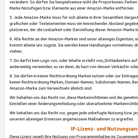
verändern. So dürfen Sie beispielsweise nicht die Proportionen, Farb
Marke hinzufügen bzw. Elemente aus einer Amazon-Marke entfernen.
5. Jede Amazon-Marke muss für sich alleine in ihrer Gesamtheit darge
grafischen oder Textelementen muss ein hinreichender Abstand gegebe
platzieren, der die Lesbarkeit oder Darstellung dieser Amazon-Marke b
6. Alle Rechte an den Amazon-Marken sind unser alleiniges Eigentum, 
kommt alleine uns zugute. Sie werden keine Handlungen vornehmen, 
stehen.
7. Du darfst kein Logo von, oder Inhalte erstellt von,
Drittanbietern au
anderweitig verwenden, es sei denn, du hast von diesem Verkäufer oder
8. Sie dürfen in keiner Rechtsordnung Marken nutzen oder zur Eintragu
keiner Rechtsordnung Marken, Domain-Namen, Subdomain-Namen, Benu
Amazon-Marke zum Verwechseln ähnlich sind.
Wir behalten uns das Recht vor, diese Markenrichtlinien und die gene
Einstellen einer Änderungsmitteilung oder überarbeiteter Markenricht
Wir behalten uns das Recht vor, gegen jede unbefugte Nutzung bzw. jede 
unserem alleinigen Ermessen angemessene Maßnahmen zu ergreifen.
IP-Lizenz- und Nutzungsan
Diese Lizenz regelt Ihre Nutzung von Programminhalten im Zusammen