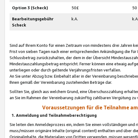
Option 3 (Scheck)
50£
50
Bearbeitungsgebühr
k.A.
k.A
Scheck
Sind auf Ihrem Konto für einen Zeitraum von mindestens drei Jahren kein
Frist von sieben Tagen nach einer entsprechenden Ankündigung die für
Schlussbetrag zurückzuhalten, der dem in der Übersicht Mindestausz
Mindestauszahlungsbetrag entspricht. Ferner können eine etwaig aufg
unterliegen oder durch geltende Verjährungsfristen verfallen.
An Sie unter Abzug bzw. Einbehalt aller in der Vereinbarung beschrieb
Ihnen gemäß der Vereinbarung zustehenden Beträge dar.
Sollten Sie, gleich aus welchem Grund, eine Überschusszahlung erhalte
an Sie im Rahmen der Vereinbarung zukünftig zahlbaren Vergütung zu 
Voraussetzungen für die Teilnahme a
1. Anmeldung und Teilnahmeberechtigung
Sie leiten den Anmeldeprozess ein, indem Sie einen vollständigen und 
muss/müssen originäre Inhalte (original content) enthalten und über d
Originalinhalte, die Materialien von Dritten verwenden, müssen wese