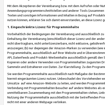
Mit dem Akzeptieren der Vereinbarung bzw. mit dem Aufrufen oder Nutz
Anwendungsprogrammierschnittstellen und anderer Tools (zusammen die
Texten und sonstigen Informationen und Inhalten in Bezug auf Produkte
nutzen können, erklären Sie sich damit einverstanden, an diese Lizenz 
1. Eingeschränkte Lizenz für Programminhalte
Vorbehaltlich der Bedingungen der Vereinbarung und ausschließlich z
Einhaltung der Vereinbarung (einschließlich dieser Lizenz und der ande
nicht übertragbare, nicht unterlizenzierbare, nicht exklusive, gebühren
anzuzeigen; (b) nur diejenigen der Amazon-Marken zu verwenden (wie in 
Programminhalte, ausschließlich auf Ihrer Website und in Übereinstimmu
API, Datenfeeds und Produkt-Werbeinhalte ausschließlich gemäß den Spe
Kopieren oder andere Verwenden von Programminhalten zugunsten Dri
Sammeln und Extrahieren von Daten. Zur Klarstellung: Zu den Program
Sie werden Programminhalte ausschließlich nach Maßgabe der Besti
hiermit eingeräumten Lizenz nutzen. Unbeschadet des Vorstehenden we
Umsätze auf eine Amazon-Website zu leiten, und werden Programminhal
Verbindung mit Programminhalten Besucher auf andere Websites als ein
unmittelbarem Zusammenhang mit den Programminhalten stehen, Links z
Nutzung der Programminhalte ausschließlich mit der betreffenden Pr
nicht mit einer anderen Webpage verlinken.