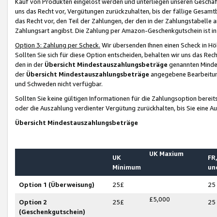
Kauf von Produkten eingelöst werden und unterliegen unseren Geschäf
uns das Recht vor, Vergütungen zurückzuhalten, bis der fällige Gesamt
das Recht vor, den Teil der Zahlungen, der den in der Zahlungstabelle 
Zahlungsart angibst. Die Zahlung per Amazon-Geschenkgutschein ist in
Option 3: Zahlung per Scheck.
Wir übersenden Ihnen einen Scheck in Höh
Sollten Sie sich für diese Option entscheiden, behalten wir uns das Rec
den in der
Übersicht Mindestauszahlungsbeträge
genannten Mindest
der
Übersicht Mindestauszahlungsbeträge
angegebene Bearbeitung
und Schweden nicht verfügbar.
Sollten Sie keine gültigen Informationen für die Zahlungsoption bereit
oder die Auszahlung verdienter Vergütung zurückhalten, bis Sie eine A
Übersicht Mindestauszahlungsbeträge
UK Maxium
UK
FR,
Minimum
un
Option 1 (Überweisung)
25£
25
£5,000
Option 2
25£
25
(Geschenkgutschein)