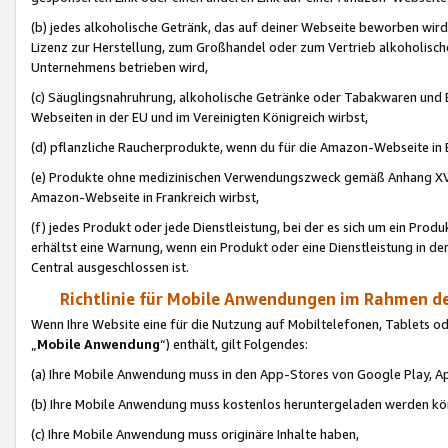
(b) jedes alkoholische Getränk, das auf deiner Webseite beworben wird
Lizenz zur Herstellung, zum Großhandel oder zum Vertrieb alkoholisch
Unternehmens betrieben wird,
(c) Säuglingsnahruhrung, alkoholische Getränke oder Tabakwaren und E
Webseiten in der EU und im Vereinigten Königreich wirbst,
(d) pflanzliche Raucherprodukte, wenn du für die Amazon-Webseite in B
(e) Produkte ohne medizinischen Verwendungszweck gemäß Anhang XVI 
Amazon-Webseite in Frankreich wirbst,
(f) jedes Produkt oder jede Dienstleistung, bei der es sich um ein Prod
erhältst eine Warnung, wenn ein Produkt oder eine Dienstleistung in de
Central ausgeschlossen ist.
Richtlinie für Mobile Anwendungen im Rahmen de
Wenn Ihre Website eine für die Nutzung auf Mobiltelefonen, Tablets 
„
Mobile Anwendung
“) enthält, gilt Folgendes:
(a) Ihre Mobile Anwendung muss in den App-Stores von Google Play, A
(b) Ihre Mobile Anwendung muss kostenlos heruntergeladen werden könn
(c) Ihre Mobile Anwendung muss originäre Inhalte haben,