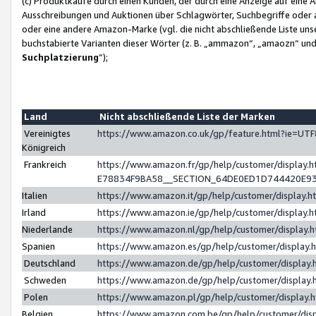
(c) Produktkäufe durch einen Kunden, der durch eine Anzeige auf eine 
Ausschreibungen und Auktionen über Schlagwörter, Suchbegriffe oder 
oder eine andere Amazon-Marke (vgl. die nicht abschließende Liste un
buchstabierte Varianten dieser Wörter (z. B. „ammazon“, „amaozn“ und „
Suchplatzierung
”);
Land
Nicht abschließende Liste der Marken
Vereinigtes
https://www.amazon.co.uk/gp/feature.html?ie=U
Königreich
Frankreich
https://www.amazon.fr/gp/help/customer/displa
E78834F9BA58__SECTION_64DE0ED1D744420E9
Italien
https://www.amazon.it/gp/help/customer/display
Irland
https://www.amazon.ie/gp/help/customer/displa
Niederlande
https://www.amazon.nl/gp/help/customer/display
Spanien
https://www.amazon.es/gp/help/customer/display
Deutschland
https://www.amazon.de/gp/help/customer/displa
Schweden
https://www.amazon.de/gp/help/customer/displa
Polen
https://www.amazon.pl/gp/help/customer/display
Belgien
https://www.amazon.com.be/gp/help/customer/d