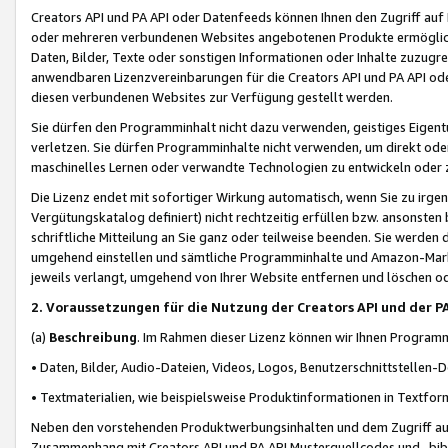
Creators API und PA API oder Datenfeeds können Ihnen den Zugriff auf D
oder mehreren verbundenen Websites angebotenen Produkte ermögliche
Daten, Bilder, Texte oder sonstigen Informationen oder Inhalte zuzugre
anwendbaren Lizenzvereinbarungen für die Creators API und PA API od
diesen verbundenen Websites zur Verfügung gestellt werden.
Sie dürfen den Programminhalt nicht dazu verwenden, geistiges Eigent
verletzen. Sie dürfen Programminhalte nicht verwenden, um direkt ode
maschinelles Lernen oder verwandte Technologien zu entwickeln oder zu
Die Lizenz endet mit sofortiger Wirkung automatisch, wenn Sie zu irg
Vergütungskatalog definiert) nicht rechtzeitig erfüllen bzw. ansonsten
schriftliche Mitteilung an Sie ganz oder teilweise beenden. Sie werden
umgehend einstellen und sämtliche Programminhalte und Amazon-Marke
jeweils verlangt, umgehend von Ihrer Website entfernen und löschen od
2. Voraussetzungen für die Nutzung der Creators API und der P
(a)
Beschreibung
. Im Rahmen dieser Lizenz können wir Ihnen Programmi
• Daten, Bilder, Audio-Dateien, Videos, Logos, Benutzerschnittstellen-
• Textmaterialien, wie beispielsweise Produktinformationen in Textfor
Neben den vorstehenden Produktwerbungsinhalten und dem Zugriff auf 
Zusammenhang mit Creators API und PA API Musterquellcodes und -bibli