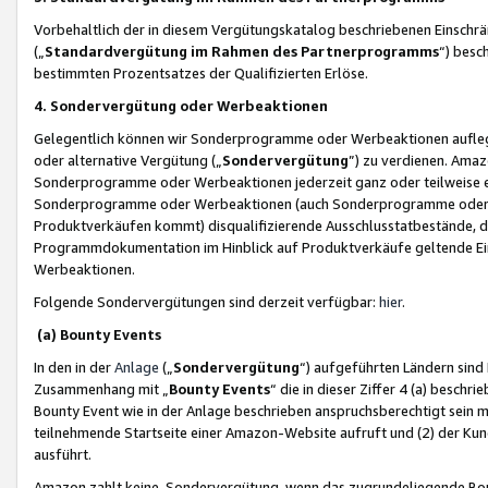
Vorbehaltlich der in diesem Vergütungskatalog beschriebenen Einschr
(„
Standardvergütung im Rahmen des Partnerprogramms
“) besc
bestimmten Prozentsatzes der Qualifizierten Erlöse.
4. Sondervergütung oder Werbeaktionen
Gelegentlich können wir Sonderprogramme oder Werbeaktionen auflegen,
oder alternative Vergütung („
Sondervergütung
”) zu verdienen. Amazo
Sonderprogramme oder Werbeaktionen jederzeit ganz oder teilweise einz
Sonderprogramme oder Werbeaktionen (auch Sonderprogramme oder We
Produktverkäufen kommt) disqualifizierende Ausschlusstatbestände, di
Programmdokumentation im Hinblick auf Produktverkäufe geltende E
Werbeaktionen.
Folgende Sondervergütungen sind derzeit verfügbar:
hier
.
(a) Bounty Events
In den in der
Anlage
(„
Sondervergütung
“) aufgeführten Ländern sind
Zusammenhang mit „
Bounty Events
“ die in dieser Ziffer 4 (a) besch
Bounty Event wie in der Anlage beschrieben anspruchsberechtigt sein mu
teilnehmende Startseite einer Amazon-Website aufruft und (2) der Kun
ausführt.
Amazon zahlt keine Sondervergütung, wenn das zugrundeliegende Boun