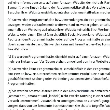
auf eine Informationsseite auf einer Amazon-Website, der nicht als Part
Bannern); ohne Einschränkung der Allgemeingültigkeit des Vorstehende
Besucher Ihrer Website unsichtbar, unlesbar oder unentzifferbar mache
(b) Sie werden Programminhalte bzw. Anwendungen, die Programminhalt
anzeigen, weder verkaufen noch weiterverkaufen, weitergeben, unterli
innerhalb von Werbung außerhalb Ihrer Website (einschließlich Werbun
Website oder einem Dienst (einschließlich Social Networking-Website
Rechte an den Programminhalten oder auf die Programminhalte an eine a
übertragen müssten, und Sie werden keine mit Ihrem Partner-Tag formati
Ihre Website ist.
(c) Sie werden Programminhalte, die nicht mehr auf einer Amazon-Websit
mehr zur Nutzung zur Verfügung stehen, umgehend von Ihrer Website e
(d) Sie werden keine Programminhalte, einschließlich in den Programmin
eine Person bzw. ein Unternehmen ein bestimmtes Produkt, eine Dienstle
geschäftlichen Beziehung oder Verbindung zu diesen steht (einschließli
Programminhalten).
(e) Sie werden Amazon-Marken (wie in den
Markenrichtlinien
definiert) 
„ammazon“, „amaozn“ und „kindel“) nicht zwecks Nutzung in einer Suc
Versuch unternehmen). Zusätzlich zu sonstigen Amazon zur Verfügung 
sorgen, dass von uns benannte Suchmaschinen Geschützte Begriffe (wie 