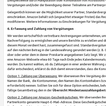
(beispielsweise durch Manipulation oder Kombination von Attributions-
Vergütungen und/oder der Beendigung deiner Teilnahme am Partnerp
Gelegentlich können wir die Möglichkeit unserer Partner, Standardv
einschränken. Amazon behält sich (ungeachtet etwaiger Fristen) das Re
modifizieren. Weitere Informationen zu Einschränkungen für Vergütung
6. Erfassung und Zahlung von Vergütungen
Wir werden wirtschaftlich vertretbare Anstrengungen unternehmen, um 
Nachverfolgung zu ermöglichen und unsere Berichte zu erstellen und di
diesem Monat verdient hast, zusammengefasst sind. Standardvergütung
auf den nächsten Betrag in der Landeswährung gerundet werden (z. B. C
über oder unter dem in deiner Preiskarte angegebenen Satz liegt. Wir
eine Amazon-Webseite etwa 60 Tage nach Ende jedes Kalendermonats, i
wurden. Du kannst wählen, ob du Zahlungen in einer anderen Währung
dafür entscheidest, erklärst du dich damit einverstanden, dass die K
Option 1: Zahlung per Überweisung.
Wir überweisen Ihre Vergütung dir
Namen der Bank, die Kontonummer, den Namen des Kontoinhabers bzw. a
erforderlich) nennen. Sollten Sie sich für diese Option entscheiden, be
fällige Gesamtbetrag den in der
Übersicht Mindestauszahlungsbet
Option 2: Zahlung per Amazon-Geschenkgutschein.
Wir übersenden Ihne
Partnerkonto genannte Haupt-E-Mail-Adresse. Diese Geschenkgutschei