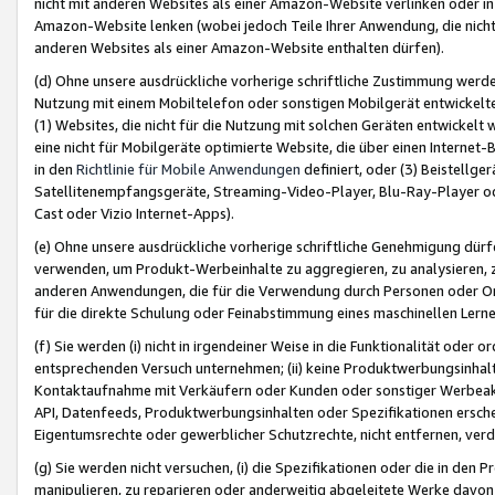
nicht mit anderen Websites als einer Amazon-Website verlinken oder i
Amazon-Website lenken (wobei jedoch Teile Ihrer Anwendung, die nich
anderen Websites als einer Amazon-Website enthalten dürfen).
(d) Ohne unsere ausdrückliche vorherige schriftliche Zustimmung werd
Nutzung mit einem Mobiltelefon oder sonstigen Mobilgerät entwickelt
(1) Websites, die nicht für die Nutzung mit solchen Geräten entwickelt
eine nicht für Mobilgeräte optimierte Website, die über einen Interne
in den
Richtlinie für Mobile Anwendungen
definiert, oder (3) Beistellge
Satellitenempfangsgeräte, Streaming-Video-Player, Blu-Ray-Player ode
Cast oder Vizio Internet-Apps).
(e) Ohne unsere ausdrückliche vorherige schriftliche Genehmigung dürfe
verwenden, um Produkt-Werbeinhalte zu aggregieren, zu analysieren, 
anderen Anwendungen, die für die Verwendung durch Personen oder Or
für die direkte Schulung oder Feinabstimmung eines maschinellen Lern
(f) Sie werden (i) nicht in irgendeiner Weise in die Funktionalität ode
entsprechenden Versuch unternehmen; (ii) keine Produktwerbungsinha
Kontaktaufnahme mit Verkäufern oder Kunden oder sonstiger Werbeaktiv
API, Datenfeeds, Produktwerbungsinhalten oder Spezifikationen erschei
Eigentumsrechte oder gewerblicher Schutzrechte, nicht entfernen, verd
(g) Sie werden nicht versuchen, (i) die Spezifikationen oder die in de
manipulieren, zu reparieren oder anderweitig abgeleitete Werke davon z