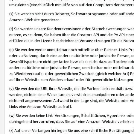
umzuleiten (einschließlich mit Hilfe von auf den Computern der Nutzer i
(s) Sie werden nicht durch Roboter, Softwareprogramme oder auf andere
Amazon-Website generieren.
(t) Sie werden unsere Kundenrezensionen oder Sternebewertungen wed
nutzen, es sei denn, Sie haben über die Creators API und die PA API e
erfüllen die in der Lizenz beschriebenen Voraussetzungen für die Nutzu
(u) Sie werden weder unmittelbar noch mittelbar über Partner-Links P
oder zu Nutzung durch eine andere natürliche oder juristische Person,
Geschäftspartnern nicht gestatten bzw. diese nicht dazu auffordern od
andere natürliche oder juristische Person, unmittelbar oder mittelbar
zu Wiederverkaufs- oder gewerblichen Zwecken (gleich welcher Art) 
auf Ihrer Website zum Wiederverkauf oder für gewerbliche Nutzungen 
(v) Sie werden die URL Ihrer Website, die die Partner-Links enthält b
werden, nicht in einer Weise tarnen, verstecken, manipulieren oder and
nicht mit angemessenem Aufwand in der Lage sind, die Website oder A
Links eine Amazon-Website aufruft.
(w) Sie werden keine Link-Verkürzungen, Schaltflächen, Hyperlinks ode
dahingehend hervorrufen, dass Sie auf eine Amazon-Website verlinken
(x) Auf unser Verlangen hin legen Sie uns eine schriftliche Bestätigung