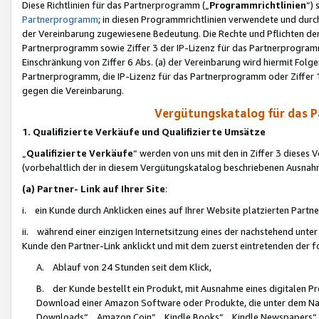
Diese Richtlinien für das Partnerprogramm („
Programmrichtlinien
“)
Partnerprogramm
; in diesen Programmrichtlinien verwendete und durch
der Vereinbarung zugewiesene Bedeutung. Die Rechte und Pflichten de
Partnerprogramm sowie Ziffer 3 der IP-Lizenz für das Partnerprogram
Einschränkung von Ziffer 6 Abs. (a) der Vereinbarung wird hiermit Fol
Partnerprogramm, die IP-Lizenz für das Partnerprogramm oder Ziffer 1
gegen die Vereinbarung.
Vergütungskatalog für das 
1. Qualifizierte Verkäufe und Qualifizierte Umsätze
„
Qualifizierte Verkäufe
“ werden von uns mit den in Ziffer 3 diese
(vorbehaltlich der in diesem Vergütungskatalog beschriebenen Ausnah
(a) Partner- Link auf Ihrer Site
:
i. ein Kunde durch Anklicken eines auf Ihrer Website platzierten Part
ii. während einer einzigen Internetsitzung eines der nachstehend unter (i)
Kunde den Partner-Link anklickt und mit dem zuerst eintretenden der f
A. Ablauf von 24 Stunden seit dem Klick,
B. der Kunde bestellt ein Produkt, mit Ausnahme eines digitalen P
Download einer Amazon Software oder Produkte, die unter dem N
Downloads“, „Amazon Coin“, „Kindle Books“, „Kindle Newspapers“, „