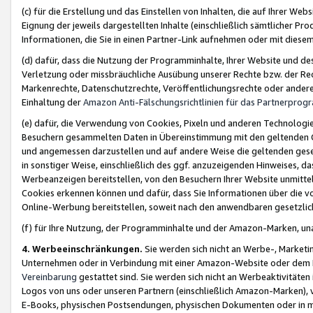
(c) für die Erstellung und das Einstellen von Inhalten, die auf Ihrer We
Eignung der jeweils dargestellten Inhalte (einschließlich sämtlicher 
Informationen, die Sie in einen Partner-Link aufnehmen oder mit diese
(d) dafür, dass die Nutzung der Programminhalte, Ihrer Website und des 
Verletzung oder missbräuchliche Ausübung unserer Rechte bzw. der Recht
Markenrechte, Datenschutzrechte, Veröffentlichungsrechte oder anderer
Einhaltung der
Amazon Anti-Fälschungsrichtlinien für das Partnerpro
(e) dafür, die Verwendung von Cookies, Pixeln und anderen Technologien
Besuchern gesammelten Daten in Übereinstimmung mit den geltenden Ge
und angemessen darzustellen und auf andere Weise die geltenden geset
in sonstiger Weise, einschließlich des ggf. anzuzeigenden Hinweises, d
Werbeanzeigen bereitstellen, von den Besuchern Ihrer Website unmitte
Cookies erkennen können und dafür, dass Sie Informationen über die v
Online-Werbung bereitstellen, soweit nach den anwendbaren gesetzlic
(f) für Ihre Nutzung, der Programminhalte und der Amazon-Marken, u
4. Werbeeinschränkungen.
Sie werden sich nicht an Werbe-, Market
Unternehmen oder in Verbindung mit einer Amazon-Website oder dem Pa
Vereinbarung
gestattet sind. Sie werden sich nicht an Werbeaktivitäten
Logos von uns oder unseren Partnern (einschließlich Amazon-Marken), 
E-Books, physischen Postsendungen, physischen Dokumenten oder in 