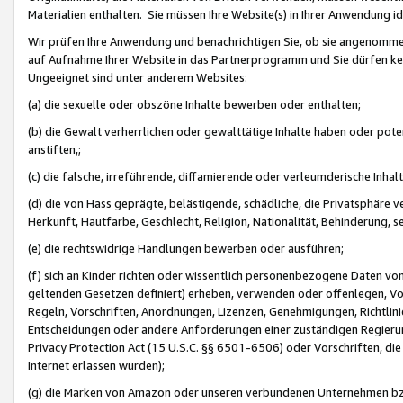
Materialien enthalten. Sie müssen Ihre Website(s) in Ihrer Anwendung ide
Wir prüfen Ihre Anwendung und benachrichtigen Sie, ob sie angenommen
auf Aufnahme Ihrer Website in das Partnerprogramm und Sie dürfen kei
Ungeeignet sind unter anderem Websites:
(a) die sexuelle oder obszöne Inhalte bewerben oder enthalten;
(b) die Gewalt verherrlichen oder gewalttätige Inhalte haben oder pot
anstiften,;
(c) die falsche, irreführende, diffamierende oder verleumderische Inha
(d) die von Hass geprägte, belästigende, schädliche, die Privatsphäre v
Herkunft, Hautfarbe, Geschlecht, Religion, Nationalität, Behinderung, 
(e) die rechtswidrige Handlungen bewerben oder ausführen;
(f) sich an Kinder richten oder wissentlich personenbezogene Daten vo
geltenden Gesetzen definiert) erheben, verwenden oder offenlegen, Vo
Regeln, Vorschriften, Anordnungen, Lizenzen, Genehmigungen, Richtlini
Entscheidungen oder andere Anforderungen einer zuständigen Regierung
Privacy Protection Act (15 U.S.C. §§ 6501-6506) oder Vorschriften, di
Internet erlassen wurden);
(g) die Marken von Amazon oder unseren verbundenen Unternehmen b