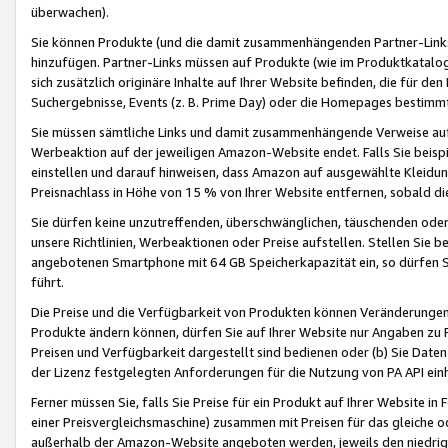
überwachen).
Sie können Produkte (und die damit zusammenhängenden Partner-Links)
hinzufügen. Partner-Links müssen auf Produkte (wie im Produktkatalog de
sich zusätzlich originäre Inhalte auf Ihrer Website befinden, die für 
Suchergebnisse, Events (z. B. Prime Day) oder die Homepages bestimmte
Sie müssen sämtliche Links und damit zusammenhängende Verweise auf z
Werbeaktion auf der jeweiligen Amazon-Website endet. Falls Sie beisp
einstellen und darauf hinweisen, dass Amazon auf ausgewählte Kleidun
Preisnachlass in Höhe von 15 % von Ihrer Website entfernen, sobald di
Sie dürfen keine unzutreffenden, überschwänglichen, täuschenden od
unsere Richtlinien, Werbeaktionen oder Preise aufstellen. Stellen Sie 
angebotenen Smartphone mit 64 GB Speicherkapazität ein, so dürfen S
führt.
Die Preise und die Verfügbarkeit von Produkten können Veränderungen 
Produkte ändern können, dürfen Sie auf Ihrer Website nur Angaben zu P
Preisen und Verfügbarkeit dargestellt sind bedienen oder (b) Sie Daten
der Lizenz festgelegten Anforderungen für die Nutzung von PA API einh
Ferner müssen Sie, falls Sie Preise für ein Produkt auf Ihrer Website in 
einer Preisvergleichsmaschine) zusammen mit Preisen für das gleiche o
außerhalb der Amazon-Website angeboten werden, jeweils den niedrigst