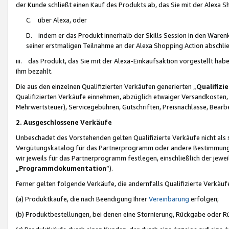
der Kunde schließt einen Kauf des Produkts ab, das Sie mit der Alexa 
C. über Alexa, oder
D. indem er das Produkt innerhalb der Skills Session in den Waren
seiner erstmaligen Teilnahme an der Alexa Shopping Action abschlie
iii. das Produkt, das Sie mit der Alexa-Einkaufsaktion vorgestellt ha
ihm bezahlt.
Die aus den einzelnen Qualifizierten Verkäufen generierten „
Qualifizi
Qualifizierten Verkäufe einnehmen, abzüglich etwaiger Versandkosten
Mehrwertsteuer), Servicegebühren, Gutschriften, Preisnachlässe, Bear
2. Ausgeschlossene Verkäufe
Unbeschadet des Vorstehenden gelten Qualifizierte Verkäufe nicht als
Vergütungskatalog für das Partnerprogramm oder andere Bestimmungen,
wir jeweils für das Partnerprogramm festlegen, einschließlich der jewe
„
Programmdokumentation
“).
Ferner gelten folgende Verkäufe, die andernfalls Qualifizierte Verkä
(a) Produktkäufe, die nach Beendigung Ihrer
Vereinbarung
erfolgen;
(b) Produktbestellungen, bei denen eine Stornierung, Rückgabe oder R