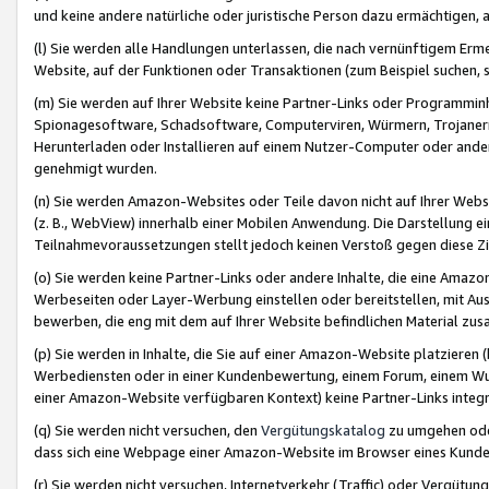
und keine andere natürliche oder juristische Person dazu ermächtigen, a
(l) Sie werden alle Handlungen unterlassen, die nach vernünftigem Erme
Website, auf der Funktionen oder Transaktionen (zum Beispiel suchen, s
(m) Sie werden auf Ihrer Website keine Partner-Links oder Programmin
Spionagesoftware, Schadsoftware, Computerviren, Würmern, Trojaner
Herunterladen oder Installieren auf einem Nutzer-Computer oder ande
genehmigt wurden.
(n) Sie werden Amazon-Websites oder Teile davon nicht auf Ihrer Websi
(z. B., WebView) innerhalb einer Mobilen Anwendung. Die Darstellung ein
Teilnahmevoraussetzungen stellt jedoch keinen Verstoß gegen diese Zif
(o) Sie werden keine Partner-Links oder andere Inhalte, die eine Am
Werbeseiten oder Layer-Werbung einstellen oder bereitstellen, mit Au
bewerben, die eng mit dem auf Ihrer Website befindlichen Material z
(p) Sie werden in Inhalte, die Sie auf einer Amazon-Website platzier
Werbediensten oder in einer Kundenbewertung, einem Forum, einem Wun
einer Amazon-Website verfügbaren Kontext) keine Partner-Links integr
(q) Sie werden nicht versuchen, den
Vergütungskatalog
zu umgehen oder
dass sich eine Webpage einer Amazon-Website im Browser eines Kunden 
(r) Sie werden nicht versuchen, Internetverkehr (Traffic) oder Vergü