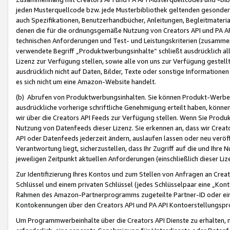
jeden Musterquellcode bzw. jede Musterbibliothek geltenden gesonder
auch Spezifikationen, Benutzerhandbücher, Anleitungen, Begleitmaterial
denen die für die ordnungsgemäße Nutzung von Creators API und PA A
technischen Anforderungen und Test- und Leistungskriterien (zusammen
verwendete Begriff „Produktwerbungsinhalte“ schließt ausdrücklich al
Lizenz zur Verfügung stellen, sowie alle von uns zur Verfügung gestel
ausdrücklich nicht auf Daten, Bilder, Texte oder sonstige Informatione
es sich nicht um eine Amazon-Website handelt.
(b) Abrufen von Produktwerbungsinhalten. Sie können Produkt-Werbein
ausdrückliche vorherige schriftliche Genehmigung erteilt haben, könn
wir über die Creators API Feeds zur Verfügung stellen. Wenn Sie Produk
Nutzung von Datenfeeds dieser Lizenz. Sie erkennen an, dass wir Creat
API oder Datenfeeds jederzeit ändern, auslaufen lassen oder neu veröffe
Verantwortung liegt, sicherzustellen, dass Ihr Zugriff auf die und Ihr
jeweiligen Zeitpunkt aktuellen Anforderungen (einschließlich dieser Liz
Zur Identifizierung Ihres Kontos und zum Stellen von Anfragen an Crea
Schlüssel und einem privaten Schlüssel (jedes Schlüsselpaar eine „Kon
Rahmen des Amazon-Partnerprogramms zugeteilte Partner-ID oder ein
Kontokennungen über den Creators API und PA API Kontoerstellungspro
Um Programmwerbeinhalte über die Creators API Dienste zu erhalten, m