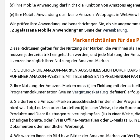
(d) Ihre Mobile Anwendung darf nicht die Funktion von Amazons eige
(e) Ihre Mobile Anwendung darf keine Amazon-Webpages in WebView 
Wir prüfen Ihre Anwendung und benachrichtigen Sie, ob sie angenomm
„
Zugelassene Mobile Anwendung
“ im Sinne der
Vereinbarung
.
Markenrichtlinien für das 
Diese Richtlinien gelten für die Nutzung der Marken, die wir Ihnen als 
müssen jederzeit strikt eingehalten werden, und jede Nutzung der Ama
Lizenzen bezüglich Ihrer Nutzung der Amazon-Marken.
1. SIE DÜRFEN DIE AMAZON-MARKEN AUSSCHLIESSLICH DURCH DARS
AUF EINER AMAZON-WEBSITE MITTELS EINES ENTSPRECHENDEN PART
2. Ihre Nutzung der Amazon-Marken muss (i) im Einklang mit der aktuells
Programmdokumentation (wie im
Vergütungskatalog
definiert) erfolg
3. Sie dürfen die Amazon-Marken ausschließlich für den in der Progr
nicht wie folgt nutzen oder darstellen: (i) in einer Weise, die ein Spo
Produkte und Dienstleistungen zu verunglimpfen, (iii) in einer Weise
schädigen könnte, oder (iv) in Offline-Materialien oder E-Mails (z. B.
Dokumenten oder mündlicher Werbung).
4. Wir werden Ihnen ein Bild bzw. Bilder der Amazon-Marken zur Verfüg