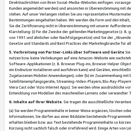
Direktnachrichten von Ihren Social-Media-Websites einfügen. vorausg
Kunden angemeldet werden) und ansonsten in Übereinstimmung mit der
stehen. Auf unser Verlangen stellen Sie uns repräsentative Mustermater
Bestimmungen eingehalten haben. Wir werden die Form und den Inhalt, di
Sie die Zertifizierung nicht in Übereinstimmung mit unserer Aufforderu
Klarstellung: (i) Für die Zwecke der geltenden Marketinggesetze (z. 
von 1991 und ähnlicher oder Nachfolgegesetze) sind Sie der „Absender“ j
Gesetze und Standards und Best Practices der Marketingbranche für 
5. Verbreitung von Partner-Links über Software und Geräte
Sie
nutzen bzw. keine Verlinkungen auf eine Amazon-Website wie nachsteh
Software-Applikationen (z. B. Browser Plug-ins, Browser Helper Objec
ein Endnutzer installieren und ausführen kann) und Geräten, einschlie
Zugelassenen Mobilen Anwendungen); oder (b) im Zusammenhang mit bzw.
Satellitenempfangsgeräte, Streaming-Video-Playern, Blu-Ray-Playern 
Viera Cast oder Vizio Internet Apps). Sie werden ohne ausdrückliche v
Entwicklung von Modellen des maschinellen Lernens oder verwandter 
6. Inhalte auf Ihrer Website
. Sie tragen die ausschließliche Verantwo
(a) Sie werden Programminhalte in keiner Weise ergänzen, löschen oder
Informationen; Sie dürfen aus einer Bilddatei bestehende Programminhal
erhalten bleiben bzw. aus Text bestehende Programminhalte so kürzen, 
Kürzung nicht sachlich falsch oder irreführend wird. Einige Arten von L