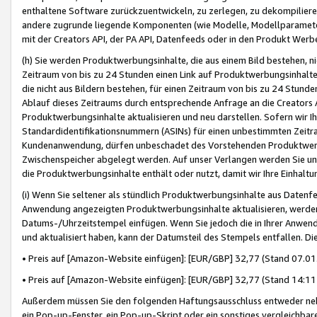
enthaltene Software zurückzuentwickeln, zu zerlegen, zu dekompilier
andere zugrunde liegende Komponenten (wie Modelle, Modellparameter
mit der Creators API, der PA API, Datenfeeds oder in den Produkt Werb
(h) Sie werden Produktwerbungsinhalte, die aus einem Bild bestehen, ni
Zeitraum von bis zu 24 Stunden einen Link auf Produktwerbungsinhalte
die nicht aus Bildern bestehen, für einen Zeitraum von bis zu 24 Stund
Ablauf dieses Zeitraums durch entsprechende Anfrage an die Creators 
Produktwerbungsinhalte aktualisieren und neu darstellen. Sofern wir Ih
Standardidentifikationsnummern (ASINs) für einen unbestimmten Zeitra
Kundenanwendung, dürfen unbeschadet des Vorstehenden Produktwerbu
Zwischenspeicher abgelegt werden. Auf unser Verlangen werden Sie un
die Produktwerbungsinhalte enthält oder nutzt, damit wir Ihre Einhalt
(i) Wenn Sie seltener als stündlich Produktwerbungsinhalte aus Datenfe
Anwendung angezeigten Produktwerbungsinhalte aktualisieren, werden 
Datums-/Uhrzeitstempel einfügen. Wenn Sie jedoch die in Ihrer Anwe
und aktualisiert haben, kann der Datumsteil des Stempels entfallen. Dies
• Preis auf [Amazon-Website einfügen]: [EUR/GBP] 32,77 (Stand 07.01.
• Preis auf [Amazon-Website einfügen]: [EUR/GBP] 32,77 (Stand 14:11 
Außerdem müssen Sie den folgenden Haftungsausschluss entweder neb
ein Pop-up-Fenster, ein Pop-up-Skript oder ein sonstiges vergleichba