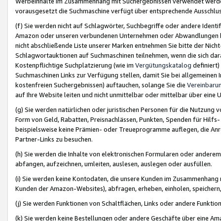
Werbeinhalte im Zusammenhang mit Suchergebnissen verwendet werden,
vorausgesetzt die Suchmaschine verfügt über entsprechende Ausschlu
(f) Sie werden nicht auf Schlagwörter, Suchbegriffe oder andere Ident
Amazon oder unseren verbundenen Unternehmen oder Abwandlungen bzw
nicht abschließende Liste unserer Marken entnehmen Sie bitte der Nich
Schlagwortauktionen auf Suchmaschinen teilnehmen, wenn die sich da
Kostenpflichtige Suchplatzierung (wie im
Vergütungskatalog
definiert
Suchmaschinen Links zur Verfügung stellen, damit Sie bei allgemeinen I
kostenfreien Suchergebnissen) auftauchen, solange Sie die
Vereinbaru
auf Ihre Website leiten und nicht unmittelbar oder mittelbar über eine
(g) Sie werden natürlichen oder juristischen Personen für die Nutzung 
Form von Geld, Rabatten, Preisnachlässen, Punkten, Spenden für Hilfs
beispielsweise keine Prämien- oder Treueprogramme auflegen, die Anrei
Partner-Links zu besuchen.
(h) Sie werden die Inhalte von elektronischen Formularen oder anderem M
abfangen, aufzeichnen, umleiten, auslesen, auslegen oder ausfüllen.
(i) Sie werden keine Kontodaten, die unsere Kunden im Zusammenhang 
Kunden der Amazon-Websites), abfragen, erheben, einholen, speichern,
(j) Sie werden Funktionen von Schaltflächen, Links oder andere Funkti
(k) Sie werden keine Bestellungen oder andere Geschäfte über eine Ama