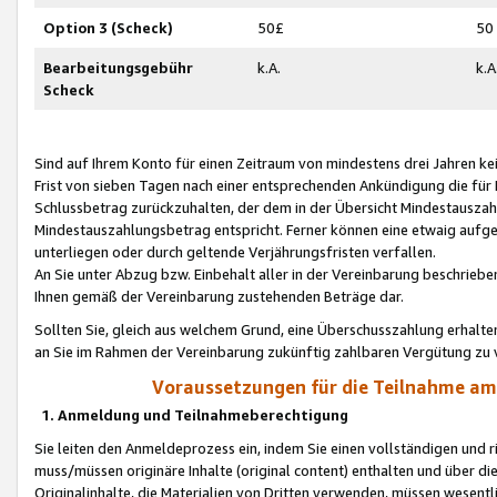
Option 3 (Scheck)
50£
50
Bearbeitungsgebühr
k.A.
k.A
Scheck
Sind auf Ihrem Konto für einen Zeitraum von mindestens drei Jahren kein
Frist von sieben Tagen nach einer entsprechenden Ankündigung die für
Schlussbetrag zurückzuhalten, der dem in der Übersicht Mindestausz
Mindestauszahlungsbetrag entspricht. Ferner können eine etwaig aufg
unterliegen oder durch geltende Verjährungsfristen verfallen.
An Sie unter Abzug bzw. Einbehalt aller in der Vereinbarung beschrieb
Ihnen gemäß der Vereinbarung zustehenden Beträge dar.
Sollten Sie, gleich aus welchem Grund, eine Überschusszahlung erhalte
an Sie im Rahmen der Vereinbarung zukünftig zahlbaren Vergütung zu 
Voraussetzungen für die Teilnahme a
1. Anmeldung und Teilnahmeberechtigung
Sie leiten den Anmeldeprozess ein, indem Sie einen vollständigen und 
muss/müssen originäre Inhalte (original content) enthalten und über d
Originalinhalte, die Materialien von Dritten verwenden, müssen wese