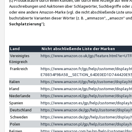
(c) Produktkäufe durch einen Kunden, der durch eine Anzeige auf eine 
Ausschreibungen und Auktionen über Schlagwörter, Suchbegriffe oder 
oder eine andere Amazon-Marke (vgl. die nicht abschließende Liste un
buchstabierte Varianten dieser Wörter (z. B. „ammazon“, „amaozn“ und „
Suchplatzierung
”);
Land
Nicht abschließende Liste der Marken
Vereinigtes
https://www.amazon.co.uk/gp/feature.html?ie=U
Königreich
Frankreich
https://www.amazon.fr/gp/help/customer/displa
E78834F9BA58__SECTION_64DE0ED1D744420E9
Italien
https://www.amazon.it/gp/help/customer/display
Irland
https://www.amazon.ie/gp/help/customer/displa
Niederlande
https://www.amazon.nl/gp/help/customer/display
Spanien
https://www.amazon.es/gp/help/customer/display
Deutschland
https://www.amazon.de/gp/help/customer/displa
Schweden
https://www.amazon.de/gp/help/customer/displa
Polen
https://www.amazon.pl/gp/help/customer/display
Belgien
https://www.amazon.com.be/gp/help/customer/d