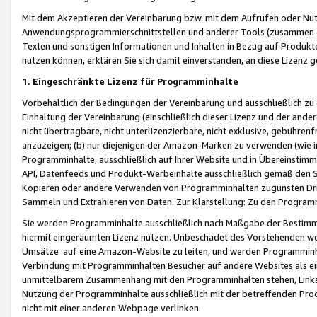
Mit dem Akzeptieren der Vereinbarung bzw. mit dem Aufrufen oder Nutz
Anwendungsprogrammierschnittstellen und anderer Tools (zusammen die
Texten und sonstigen Informationen und Inhalten in Bezug auf Produkte
nutzen können, erklären Sie sich damit einverstanden, an diese Lizenz 
1. Eingeschränkte Lizenz für Programminhalte
Vorbehaltlich der Bedingungen der Vereinbarung und ausschließlich z
Einhaltung der Vereinbarung (einschließlich dieser Lizenz und der ande
nicht übertragbare, nicht unterlizenzierbare, nicht exklusive, gebühren
anzuzeigen; (b) nur diejenigen der Amazon-Marken zu verwenden (wie in 
Programminhalte, ausschließlich auf Ihrer Website und in Übereinstimmu
API, Datenfeeds und Produkt-Werbeinhalte ausschließlich gemäß den Spe
Kopieren oder andere Verwenden von Programminhalten zugunsten Dri
Sammeln und Extrahieren von Daten. Zur Klarstellung: Zu den Program
Sie werden Programminhalte ausschließlich nach Maßgabe der Besti
hiermit eingeräumten Lizenz nutzen. Unbeschadet des Vorstehenden we
Umsätze auf eine Amazon-Website zu leiten, und werden Programminhal
Verbindung mit Programminhalten Besucher auf andere Websites als ein
unmittelbarem Zusammenhang mit den Programminhalten stehen, Links z
Nutzung der Programminhalte ausschließlich mit der betreffenden Pr
nicht mit einer anderen Webpage verlinken.