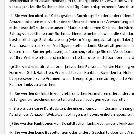
Werbeinhalte im Zusammenhang mit Suchergebnissen verwendet werden,
vorausgesetzt die Suchmaschine verfügt über entsprechende Ausschlu
(f) Sie werden nicht auf Schlagwörter, Suchbegriffe oder andere Ident
Amazon oder unseren verbundenen Unternehmen oder Abwandlungen bzw
nicht abschließende Liste unserer Marken entnehmen Sie bitte der Nich
Schlagwortauktionen auf Suchmaschinen teilnehmen, wenn die sich da
Kostenpflichtige Suchplatzierung (wie im
Vergütungskatalog
definiert
Suchmaschinen Links zur Verfügung stellen, damit Sie bei allgemeinen I
kostenfreien Suchergebnissen) auftauchen, solange Sie die
Vereinbaru
auf Ihre Website leiten und nicht unmittelbar oder mittelbar über eine
(g) Sie werden natürlichen oder juristischen Personen für die Nutzung 
Form von Geld, Rabatten, Preisnachlässen, Punkten, Spenden für Hilfs
beispielsweise keine Prämien- oder Treueprogramme auflegen, die Anrei
Partner-Links zu besuchen.
(h) Sie werden die Inhalte von elektronischen Formularen oder anderem M
abfangen, aufzeichnen, umleiten, auslesen, auslegen oder ausfüllen.
(i) Sie werden keine Kontodaten, die unsere Kunden im Zusammenhang 
Kunden der Amazon-Websites), abfragen, erheben, einholen, speichern,
(j) Sie werden Funktionen von Schaltflächen, Links oder andere Funkti
(k) Sie werden keine Bestellungen oder andere Geschäfte über eine Ama