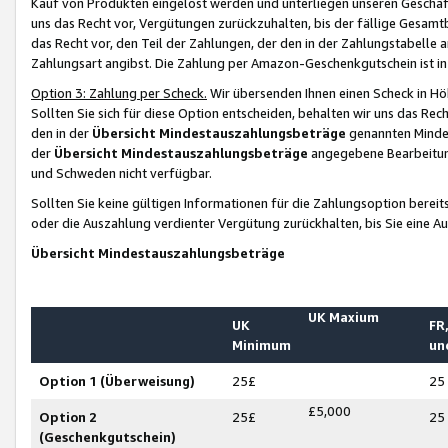
Kauf von Produkten eingelöst werden und unterliegen unseren Geschäf
uns das Recht vor, Vergütungen zurückzuhalten, bis der fällige Gesamt
das Recht vor, den Teil der Zahlungen, der den in der Zahlungstabelle 
Zahlungsart angibst. Die Zahlung per Amazon-Geschenkgutschein ist in
Option 3: Zahlung per Scheck.
Wir übersenden Ihnen einen Scheck in Höh
Sollten Sie sich für diese Option entscheiden, behalten wir uns das Rec
den in der
Übersicht Mindestauszahlungsbeträge
genannten Mindest
der
Übersicht Mindestauszahlungsbeträge
angegebene Bearbeitung
und Schweden nicht verfügbar.
Sollten Sie keine gültigen Informationen für die Zahlungsoption bereit
oder die Auszahlung verdienter Vergütung zurückhalten, bis Sie eine A
Übersicht Mindestauszahlungsbeträge
UK Maxium
UK
FR,
Minimum
un
Option 1 (Überweisung)
25£
25
£5,000
Option 2
25£
25
(Geschenkgutschein)