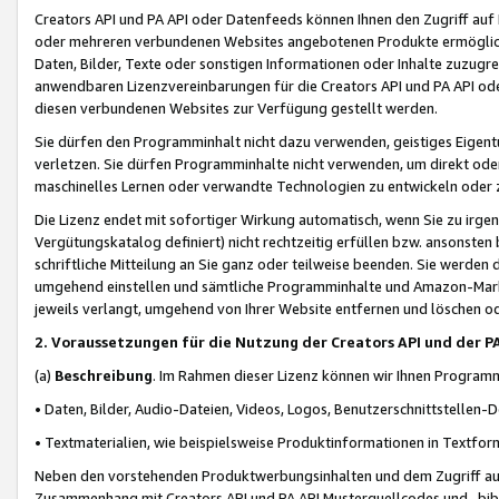
Creators API und PA API oder Datenfeeds können Ihnen den Zugriff auf D
oder mehreren verbundenen Websites angebotenen Produkte ermögliche
Daten, Bilder, Texte oder sonstigen Informationen oder Inhalte zuzugre
anwendbaren Lizenzvereinbarungen für die Creators API und PA API od
diesen verbundenen Websites zur Verfügung gestellt werden.
Sie dürfen den Programminhalt nicht dazu verwenden, geistiges Eigent
verletzen. Sie dürfen Programminhalte nicht verwenden, um direkt ode
maschinelles Lernen oder verwandte Technologien zu entwickeln oder zu
Die Lizenz endet mit sofortiger Wirkung automatisch, wenn Sie zu irg
Vergütungskatalog definiert) nicht rechtzeitig erfüllen bzw. ansonsten
schriftliche Mitteilung an Sie ganz oder teilweise beenden. Sie werden
umgehend einstellen und sämtliche Programminhalte und Amazon-Marke
jeweils verlangt, umgehend von Ihrer Website entfernen und löschen od
2. Voraussetzungen für die Nutzung der Creators API und der P
(a)
Beschreibung
. Im Rahmen dieser Lizenz können wir Ihnen Programmi
• Daten, Bilder, Audio-Dateien, Videos, Logos, Benutzerschnittstellen-
• Textmaterialien, wie beispielsweise Produktinformationen in Textfor
Neben den vorstehenden Produktwerbungsinhalten und dem Zugriff auf 
Zusammenhang mit Creators API und PA API Musterquellcodes und -bibli