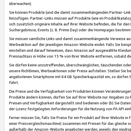
überwachen).
Sie können Produkte (und die damit zusammenhängenden Partner-Links)
hinzufügen. Partner-Links müssen auf Produkte (wie im Produktkatalog de
sich zusätzlich originäre Inhalte auf Ihrer Website befinden, die für 
Suchergebnisse, Events (z. B. Prime Day) oder die Homepages bestimmte
Sie müssen sämtliche Links und damit zusammenhängende Verweise auf z
Werbeaktion auf der jeweiligen Amazon-Website endet. Falls Sie beisp
einstellen und darauf hinweisen, dass Amazon auf ausgewählte Kleidun
Preisnachlass in Höhe von 15 % von Ihrer Website entfernen, sobald di
Sie dürfen keine unzutreffenden, überschwänglichen, täuschenden od
unsere Richtlinien, Werbeaktionen oder Preise aufstellen. Stellen Sie 
angebotenen Smartphone mit 64 GB Speicherkapazität ein, so dürfen S
führt.
Die Preise und die Verfügbarkeit von Produkten können Veränderungen 
Produkte ändern können, dürfen Sie auf Ihrer Website nur Angaben zu P
Preisen und Verfügbarkeit dargestellt sind bedienen oder (b) Sie Daten
der Lizenz festgelegten Anforderungen für die Nutzung von PA API einh
Ferner müssen Sie, falls Sie Preise für ein Produkt auf Ihrer Website in 
einer Preisvergleichsmaschine) zusammen mit Preisen für das gleiche o
außerhalb der Amazon-Website angeboten werden, jeweils den niedrigst