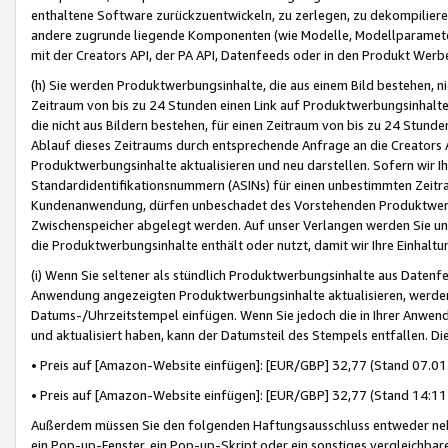
enthaltene Software zurückzuentwickeln, zu zerlegen, zu dekompilier
andere zugrunde liegende Komponenten (wie Modelle, Modellparameter
mit der Creators API, der PA API, Datenfeeds oder in den Produkt Werb
(h) Sie werden Produktwerbungsinhalte, die aus einem Bild bestehen, ni
Zeitraum von bis zu 24 Stunden einen Link auf Produktwerbungsinhalte
die nicht aus Bildern bestehen, für einen Zeitraum von bis zu 24 Stund
Ablauf dieses Zeitraums durch entsprechende Anfrage an die Creators 
Produktwerbungsinhalte aktualisieren und neu darstellen. Sofern wir Ih
Standardidentifikationsnummern (ASINs) für einen unbestimmten Zeitra
Kundenanwendung, dürfen unbeschadet des Vorstehenden Produktwerbu
Zwischenspeicher abgelegt werden. Auf unser Verlangen werden Sie un
die Produktwerbungsinhalte enthält oder nutzt, damit wir Ihre Einhalt
(i) Wenn Sie seltener als stündlich Produktwerbungsinhalte aus Datenfe
Anwendung angezeigten Produktwerbungsinhalte aktualisieren, werden 
Datums-/Uhrzeitstempel einfügen. Wenn Sie jedoch die in Ihrer Anwe
und aktualisiert haben, kann der Datumsteil des Stempels entfallen. Dies
• Preis auf [Amazon-Website einfügen]: [EUR/GBP] 32,77 (Stand 07.01.
• Preis auf [Amazon-Website einfügen]: [EUR/GBP] 32,77 (Stand 14:11 
Außerdem müssen Sie den folgenden Haftungsausschluss entweder neb
ein Pop-up-Fenster, ein Pop-up-Skript oder ein sonstiges vergleichba