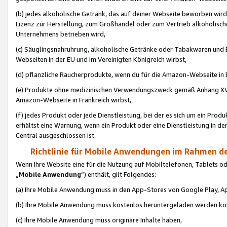
(b) jedes alkoholische Getränk, das auf deiner Webseite beworben wird
Lizenz zur Herstellung, zum Großhandel oder zum Vertrieb alkoholisch
Unternehmens betrieben wird,
(c) Säuglingsnahruhrung, alkoholische Getränke oder Tabakwaren und E
Webseiten in der EU und im Vereinigten Königreich wirbst,
(d) pflanzliche Raucherprodukte, wenn du für die Amazon-Webseite in B
(e) Produkte ohne medizinischen Verwendungszweck gemäß Anhang XVI 
Amazon-Webseite in Frankreich wirbst,
(f) jedes Produkt oder jede Dienstleistung, bei der es sich um ein Prod
erhältst eine Warnung, wenn ein Produkt oder eine Dienstleistung in de
Central ausgeschlossen ist.
Richtlinie für Mobile Anwendungen im Rahmen de
Wenn Ihre Website eine für die Nutzung auf Mobiltelefonen, Tablets 
„
Mobile Anwendung
“) enthält, gilt Folgendes:
(a) Ihre Mobile Anwendung muss in den App-Stores von Google Play, A
(b) Ihre Mobile Anwendung muss kostenlos heruntergeladen werden könn
(c) Ihre Mobile Anwendung muss originäre Inhalte haben,