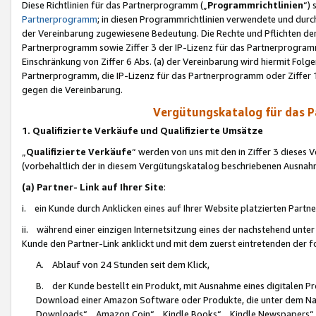
Diese Richtlinien für das Partnerprogramm („
Programmrichtlinien
“)
Partnerprogramm
; in diesen Programmrichtlinien verwendete und durch
der Vereinbarung zugewiesene Bedeutung. Die Rechte und Pflichten de
Partnerprogramm sowie Ziffer 3 der IP-Lizenz für das Partnerprogram
Einschränkung von Ziffer 6 Abs. (a) der Vereinbarung wird hiermit Fol
Partnerprogramm, die IP-Lizenz für das Partnerprogramm oder Ziffer 1
gegen die Vereinbarung.
Vergütungskatalog für das 
1. Qualifizierte Verkäufe und Qualifizierte Umsätze
„
Qualifizierte Verkäufe
“ werden von uns mit den in Ziffer 3 diese
(vorbehaltlich der in diesem Vergütungskatalog beschriebenen Ausnah
(a) Partner- Link auf Ihrer Site
:
i. ein Kunde durch Anklicken eines auf Ihrer Website platzierten Part
ii. während einer einzigen Internetsitzung eines der nachstehend unter (i)
Kunde den Partner-Link anklickt und mit dem zuerst eintretenden der f
A. Ablauf von 24 Stunden seit dem Klick,
B. der Kunde bestellt ein Produkt, mit Ausnahme eines digitalen P
Download einer Amazon Software oder Produkte, die unter dem N
Downloads“, „Amazon Coin“, „Kindle Books“, „Kindle Newspapers“, „