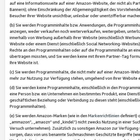
auf eine Informationsseite auf einer Amazon-Website, der nicht als Part
Bannern); ohne Einschränkung der Allgemeingültigkeit des Vorstehende
Besucher Ihrer Website unsichtbar, unlesbar oder unentzifferbar mache
(b) Sie werden Programminhalte bzw. Anwendungen, die Programminhalt
anzeigen, weder verkaufen noch weiterverkaufen, weitergeben, unterli
innerhalb von Werbung außerhalb Ihrer Website (einschließlich Werbun
Website oder einem Dienst (einschließlich Social Networking-Website
Rechte an den Programminhalten oder auf die Programminhalte an eine a
übertragen müssten, und Sie werden keine mit Ihrem Partner-Tag formati
Ihre Website ist.
(c) Sie werden Programminhalte, die nicht mehr auf einer Amazon-Websit
mehr zur Nutzung zur Verfügung stehen, umgehend von Ihrer Website e
(d) Sie werden keine Programminhalte, einschließlich in den Programmin
eine Person bzw. ein Unternehmen ein bestimmtes Produkt, eine Dienstle
geschäftlichen Beziehung oder Verbindung zu diesen steht (einschließli
Programminhalten).
(e) Sie werden Amazon-Marken (wie in den
Markenrichtlinien
definiert) 
„ammazon“, „amaozn“ und „kindel“) nicht zwecks Nutzung in einer Suc
Versuch unternehmen). Zusätzlich zu sonstigen Amazon zur Verfügung 
sorgen, dass von uns benannte Suchmaschinen Geschützte Begriffe (wie 