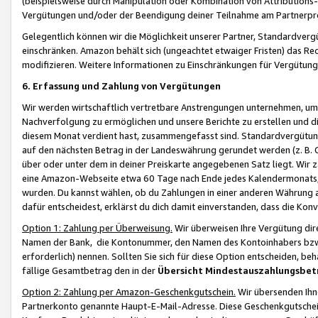
(beispielsweise durch Manipulation oder Kombination von Attributions-
Vergütungen und/oder der Beendigung deiner Teilnahme am Partnerp
Gelegentlich können wir die Möglichkeit unserer Partner, Standardv
einschränken. Amazon behält sich (ungeachtet etwaiger Fristen) das Re
modifizieren. Weitere Informationen zu Einschränkungen für Vergütung
6. Erfassung und Zahlung von Vergütungen
Wir werden wirtschaftlich vertretbare Anstrengungen unternehmen, um 
Nachverfolgung zu ermöglichen und unsere Berichte zu erstellen und di
diesem Monat verdient hast, zusammengefasst sind. Standardvergütung
auf den nächsten Betrag in der Landeswährung gerundet werden (z. B. C
über oder unter dem in deiner Preiskarte angegebenen Satz liegt. Wir
eine Amazon-Webseite etwa 60 Tage nach Ende jedes Kalendermonats, i
wurden. Du kannst wählen, ob du Zahlungen in einer anderen Währung
dafür entscheidest, erklärst du dich damit einverstanden, dass die K
Option 1: Zahlung per Überweisung.
Wir überweisen Ihre Vergütung dir
Namen der Bank, die Kontonummer, den Namen des Kontoinhabers bzw. a
erforderlich) nennen. Sollten Sie sich für diese Option entscheiden, be
fällige Gesamtbetrag den in der
Übersicht Mindestauszahlungsbet
Option 2: Zahlung per Amazon-Geschenkgutschein.
Wir übersenden Ihne
Partnerkonto genannte Haupt-E-Mail-Adresse. Diese Geschenkgutschei