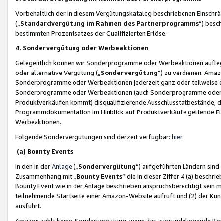
Vorbehaltlich der in diesem Vergütungskatalog beschriebenen Einschr
(„
Standardvergütung im Rahmen des Partnerprogramms
“) besc
bestimmten Prozentsatzes der Qualifizierten Erlöse.
4. Sondervergütung oder Werbeaktionen
Gelegentlich können wir Sonderprogramme oder Werbeaktionen auflegen,
oder alternative Vergütung („
Sondervergütung
”) zu verdienen. Amazo
Sonderprogramme oder Werbeaktionen jederzeit ganz oder teilweise einz
Sonderprogramme oder Werbeaktionen (auch Sonderprogramme oder We
Produktverkäufen kommt) disqualifizierende Ausschlusstatbestände, di
Programmdokumentation im Hinblick auf Produktverkäufe geltende E
Werbeaktionen.
Folgende Sondervergütungen sind derzeit verfügbar:
hier
.
(a) Bounty Events
In den in der
Anlage
(„
Sondervergütung
“) aufgeführten Ländern sind
Zusammenhang mit „
Bounty Events
“ die in dieser Ziffer 4 (a) besch
Bounty Event wie in der Anlage beschrieben anspruchsberechtigt sein mu
teilnehmende Startseite einer Amazon-Website aufruft und (2) der Kun
ausführt.
Amazon zahlt keine Sondervergütung, wenn das zugrundeliegende Boun