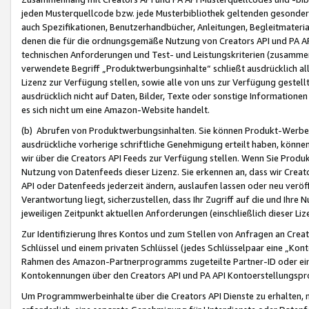
jeden Musterquellcode bzw. jede Musterbibliothek geltenden gesonder
auch Spezifikationen, Benutzerhandbücher, Anleitungen, Begleitmaterial
denen die für die ordnungsgemäße Nutzung von Creators API und PA A
technischen Anforderungen und Test- und Leistungskriterien (zusammen
verwendete Begriff „Produktwerbungsinhalte“ schließt ausdrücklich al
Lizenz zur Verfügung stellen, sowie alle von uns zur Verfügung gestel
ausdrücklich nicht auf Daten, Bilder, Texte oder sonstige Informatione
es sich nicht um eine Amazon-Website handelt.
(b) Abrufen von Produktwerbungsinhalten. Sie können Produkt-Werbein
ausdrückliche vorherige schriftliche Genehmigung erteilt haben, könn
wir über die Creators API Feeds zur Verfügung stellen. Wenn Sie Produk
Nutzung von Datenfeeds dieser Lizenz. Sie erkennen an, dass wir Creat
API oder Datenfeeds jederzeit ändern, auslaufen lassen oder neu veröffe
Verantwortung liegt, sicherzustellen, dass Ihr Zugriff auf die und Ihr
jeweiligen Zeitpunkt aktuellen Anforderungen (einschließlich dieser Liz
Zur Identifizierung Ihres Kontos und zum Stellen von Anfragen an Crea
Schlüssel und einem privaten Schlüssel (jedes Schlüsselpaar eine „Kon
Rahmen des Amazon-Partnerprogramms zugeteilte Partner-ID oder ein
Kontokennungen über den Creators API und PA API Kontoerstellungspro
Um Programmwerbeinhalte über die Creators API Dienste zu erhalten, m