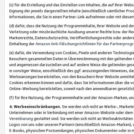
(c) für die Erstellung und das Einstellen von Inhalten, die auf Ihrer We
Eignung der jeweils dargestellten Inhalte (einschließlich sämtlicher 
Informationen, die Sie in einen Partner-Link aufnehmen oder mit diese
(d) dafür, dass die Nutzung der Programminhalte, Ihrer Website und des 
Verletzung oder missbräuchliche Ausübung unserer Rechte bzw. der Recht
Markenrechte, Datenschutzrechte, Veröffentlichungsrechte oder anderer
Einhaltung der
Amazon Anti-Fälschungsrichtlinien für das Partnerpro
(e) dafür, die Verwendung von Cookies, Pixeln und anderen Technologien
Besuchern gesammelten Daten in Übereinstimmung mit den geltenden Ge
und angemessen darzustellen und auf andere Weise die geltenden geset
in sonstiger Weise, einschließlich des ggf. anzuzeigenden Hinweises, d
Werbeanzeigen bereitstellen, von den Besuchern Ihrer Website unmitte
Cookies erkennen können und dafür, dass Sie Informationen über die v
Online-Werbung bereitstellen, soweit nach den anwendbaren gesetzlic
(f) für Ihre Nutzung, der Programminhalte und der Amazon-Marken, u
4. Werbeeinschränkungen.
Sie werden sich nicht an Werbe-, Market
Unternehmen oder in Verbindung mit einer Amazon-Website oder dem Pa
Vereinbarung
gestattet sind. Sie werden sich nicht an Werbeaktivitäten
Logos von uns oder unseren Partnern (einschließlich Amazon-Marken), 
E-Books, physischen Postsendungen, physischen Dokumenten oder in 