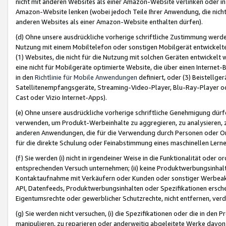
nicht mit anderen Websites als einer Amazon-Website verlinken oder i
Amazon-Website lenken (wobei jedoch Teile Ihrer Anwendung, die nich
anderen Websites als einer Amazon-Website enthalten dürfen).
(d) Ohne unsere ausdrückliche vorherige schriftliche Zustimmung werd
Nutzung mit einem Mobiltelefon oder sonstigen Mobilgerät entwickelt
(1) Websites, die nicht für die Nutzung mit solchen Geräten entwickelt
eine nicht für Mobilgeräte optimierte Website, die über einen Interne
in den
Richtlinie für Mobile Anwendungen
definiert, oder (3) Beistellge
Satellitenempfangsgeräte, Streaming-Video-Player, Blu-Ray-Player ode
Cast oder Vizio Internet-Apps).
(e) Ohne unsere ausdrückliche vorherige schriftliche Genehmigung dürfe
verwenden, um Produkt-Werbeinhalte zu aggregieren, zu analysieren, 
anderen Anwendungen, die für die Verwendung durch Personen oder Or
für die direkte Schulung oder Feinabstimmung eines maschinellen Lern
(f) Sie werden (i) nicht in irgendeiner Weise in die Funktionalität ode
entsprechenden Versuch unternehmen; (ii) keine Produktwerbungsinha
Kontaktaufnahme mit Verkäufern oder Kunden oder sonstiger Werbeaktiv
API, Datenfeeds, Produktwerbungsinhalten oder Spezifikationen erschei
Eigentumsrechte oder gewerblicher Schutzrechte, nicht entfernen, verd
(g) Sie werden nicht versuchen, (i) die Spezifikationen oder die in de
manipulieren, zu reparieren oder anderweitig abgeleitete Werke davon z