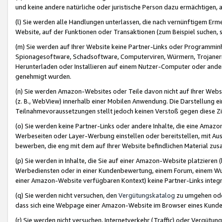
und keine andere natürliche oder juristische Person dazu ermächtigen, a
(l) Sie werden alle Handlungen unterlassen, die nach vernünftigem Erme
Website, auf der Funktionen oder Transaktionen (zum Beispiel suchen, s
(m) Sie werden auf Ihrer Website keine Partner-Links oder Programmin
Spionagesoftware, Schadsoftware, Computerviren, Würmern, Trojaner
Herunterladen oder Installieren auf einem Nutzer-Computer oder ande
genehmigt wurden.
(n) Sie werden Amazon-Websites oder Teile davon nicht auf Ihrer Websi
(z. B., WebView) innerhalb einer Mobilen Anwendung. Die Darstellung ein
Teilnahmevoraussetzungen stellt jedoch keinen Verstoß gegen diese Zif
(o) Sie werden keine Partner-Links oder andere Inhalte, die eine Am
Werbeseiten oder Layer-Werbung einstellen oder bereitstellen, mit Au
bewerben, die eng mit dem auf Ihrer Website befindlichen Material z
(p) Sie werden in Inhalte, die Sie auf einer Amazon-Website platzier
Werbediensten oder in einer Kundenbewertung, einem Forum, einem Wun
einer Amazon-Website verfügbaren Kontext) keine Partner-Links integr
(q) Sie werden nicht versuchen, den
Vergütungskatalog
zu umgehen oder
dass sich eine Webpage einer Amazon-Website im Browser eines Kunden 
(r) Sie werden nicht versuchen, Internetverkehr (Traffic) oder Vergü