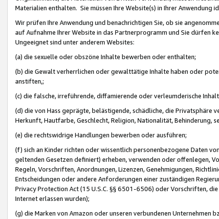
Materialien enthalten. Sie müssen Ihre Website(s) in Ihrer Anwendung ide
Wir prüfen Ihre Anwendung und benachrichtigen Sie, ob sie angenommen
auf Aufnahme Ihrer Website in das Partnerprogramm und Sie dürfen kei
Ungeeignet sind unter anderem Websites:
(a) die sexuelle oder obszöne Inhalte bewerben oder enthalten;
(b) die Gewalt verherrlichen oder gewalttätige Inhalte haben oder pot
anstiften,;
(c) die falsche, irreführende, diffamierende oder verleumderische Inha
(d) die von Hass geprägte, belästigende, schädliche, die Privatsphäre v
Herkunft, Hautfarbe, Geschlecht, Religion, Nationalität, Behinderung, 
(e) die rechtswidrige Handlungen bewerben oder ausführen;
(f) sich an Kinder richten oder wissentlich personenbezogene Daten vo
geltenden Gesetzen definiert) erheben, verwenden oder offenlegen, Vo
Regeln, Vorschriften, Anordnungen, Lizenzen, Genehmigungen, Richtlini
Entscheidungen oder andere Anforderungen einer zuständigen Regierung
Privacy Protection Act (15 U.S.C. §§ 6501-6506) oder Vorschriften, di
Internet erlassen wurden);
(g) die Marken von Amazon oder unseren verbundenen Unternehmen b