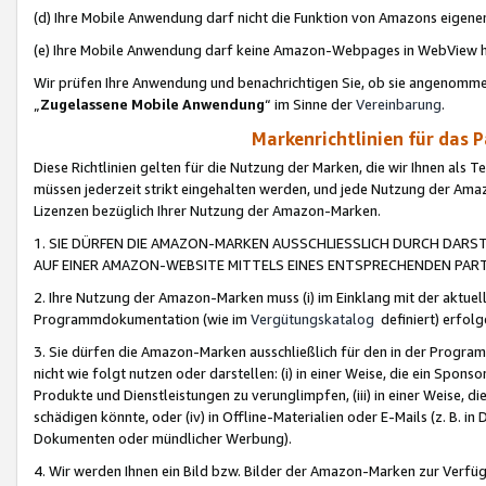
(d) Ihre Mobile Anwendung darf nicht die Funktion von Amazons eige
(e) Ihre Mobile Anwendung darf keine Amazon-Webpages in WebView 
Wir prüfen Ihre Anwendung und benachrichtigen Sie, ob sie angenomm
„
Zugelassene Mobile Anwendung
“ im Sinne der
Vereinbarung
.
Markenrichtlinien für das 
Diese Richtlinien gelten für die Nutzung der Marken, die wir Ihnen als 
müssen jederzeit strikt eingehalten werden, und jede Nutzung der Ama
Lizenzen bezüglich Ihrer Nutzung der Amazon-Marken.
1. SIE DÜRFEN DIE AMAZON-MARKEN AUSSCHLIESSLICH DURCH DARS
AUF EINER AMAZON-WEBSITE MITTELS EINES ENTSPRECHENDEN PART
2. Ihre Nutzung der Amazon-Marken muss (i) im Einklang mit der aktuells
Programmdokumentation (wie im
Vergütungskatalog
definiert) erfolg
3. Sie dürfen die Amazon-Marken ausschließlich für den in der Progr
nicht wie folgt nutzen oder darstellen: (i) in einer Weise, die ein Spo
Produkte und Dienstleistungen zu verunglimpfen, (iii) in einer Weise
schädigen könnte, oder (iv) in Offline-Materialien oder E-Mails (z. B.
Dokumenten oder mündlicher Werbung).
4. Wir werden Ihnen ein Bild bzw. Bilder der Amazon-Marken zur Verfüg