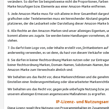
verändern. So dürfen Sie beispielsweise nicht die Proportionen, Farb
Marke hinzufügen bzw. Elemente aus einer Amazon-Marke entfernen.
5. Jede Amazon-Marke muss für sich alleine in ihrer Gesamtheit darge
grafischen oder Textelementen muss ein hinreichender Abstand gegebe
platzieren, der die Lesbarkeit oder Darstellung dieser Amazon-Marke b
6. Alle Rechte an den Amazon-Marken sind unser alleiniges Eigentum, 
kommt alleine uns zugute. Sie werden keine Handlungen vornehmen, 
stehen.
7. Du darfst kein Logo von, oder Inhalte erstellt von,
Drittanbietern au
anderweitig verwenden, es sei denn, du hast von diesem Verkäufer oder
8. Sie dürfen in keiner Rechtsordnung Marken nutzen oder zur Eintragu
keiner Rechtsordnung Marken, Domain-Namen, Subdomain-Namen, Benu
Amazon-Marke zum Verwechseln ähnlich sind.
Wir behalten uns das Recht vor, diese Markenrichtlinien und die gene
Einstellen einer Änderungsmitteilung oder überarbeiteter Markenricht
Wir behalten uns das Recht vor, gegen jede unbefugte Nutzung bzw. jede 
unserem alleinigen Ermessen angemessene Maßnahmen zu ergreifen.
IP-Lizenz- und Nutzungsan
Diese Lizenz regelt Ihre Nutzung von Programminhalten im Zusammen