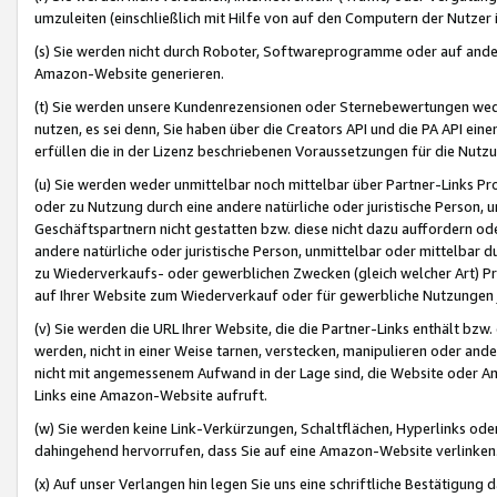
umzuleiten (einschließlich mit Hilfe von auf den Computern der Nutzer i
(s) Sie werden nicht durch Roboter, Softwareprogramme oder auf andere
Amazon-Website generieren.
(t) Sie werden unsere Kundenrezensionen oder Sternebewertungen wed
nutzen, es sei denn, Sie haben über die Creators API und die PA API e
erfüllen die in der Lizenz beschriebenen Voraussetzungen für die Nutzu
(u) Sie werden weder unmittelbar noch mittelbar über Partner-Links P
oder zu Nutzung durch eine andere natürliche oder juristische Person,
Geschäftspartnern nicht gestatten bzw. diese nicht dazu auffordern od
andere natürliche oder juristische Person, unmittelbar oder mittelbar
zu Wiederverkaufs- oder gewerblichen Zwecken (gleich welcher Art) 
auf Ihrer Website zum Wiederverkauf oder für gewerbliche Nutzungen 
(v) Sie werden die URL Ihrer Website, die die Partner-Links enthält b
werden, nicht in einer Weise tarnen, verstecken, manipulieren oder and
nicht mit angemessenem Aufwand in der Lage sind, die Website oder A
Links eine Amazon-Website aufruft.
(w) Sie werden keine Link-Verkürzungen, Schaltflächen, Hyperlinks ode
dahingehend hervorrufen, dass Sie auf eine Amazon-Website verlinken
(x) Auf unser Verlangen hin legen Sie uns eine schriftliche Bestätigung