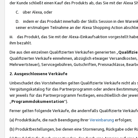
der Kunde schließt einen Kauf des Produkts ab, das Sie mit der Alexa 
C. über Alexa, oder
D. indem er das Produkt innerhalb der Skills Session in den Waren
seiner erstmaligen Teilnahme an der Alexa Shopping Action abschlie
iii. das Produkt, das Sie mit der Alexa-Einkaufsaktion vorgestellt ha
ihm bezahlt.
Die aus den einzelnen Qualifizierten Verkäufen generierten „
Qualifizi
Qualifizierten Verkäufe einnehmen, abzüglich etwaiger Versandkosten
Mehrwertsteuer), Servicegebühren, Gutschriften, Preisnachlässe, Bear
2. Ausgeschlossene Verkäufe
Unbeschadet des Vorstehenden gelten Qualifizierte Verkäufe nicht als
Vergütungskatalog für das Partnerprogramm oder andere Bestimmungen,
wir jeweils für das Partnerprogramm festlegen, einschließlich der jewe
„
Programmdokumentation
“).
Ferner gelten folgende Verkäufe, die andernfalls Qualifizierte Verkä
(a) Produktkäufe, die nach Beendigung Ihrer
Vereinbarung
erfolgen;
(b) Produktbestellungen, bei denen eine Stornierung, Rückgabe oder R