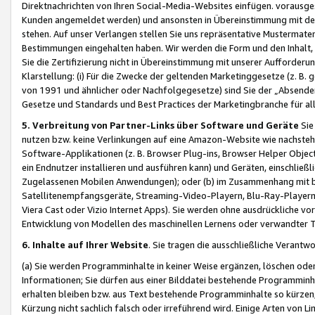
Direktnachrichten von Ihren Social-Media-Websites einfügen. vorausg
Kunden angemeldet werden) und ansonsten in Übereinstimmung mit der
stehen. Auf unser Verlangen stellen Sie uns repräsentative Mustermater
Bestimmungen eingehalten haben. Wir werden die Form und den Inhalt, di
Sie die Zertifizierung nicht in Übereinstimmung mit unserer Aufforderu
Klarstellung: (i) Für die Zwecke der geltenden Marketinggesetze (z. 
von 1991 und ähnlicher oder Nachfolgegesetze) sind Sie der „Absender“ j
Gesetze und Standards und Best Practices der Marketingbranche für 
5. Verbreitung von Partner-Links über Software und Geräte
Sie
nutzen bzw. keine Verlinkungen auf eine Amazon-Website wie nachsteh
Software-Applikationen (z. B. Browser Plug-ins, Browser Helper Objec
ein Endnutzer installieren und ausführen kann) und Geräten, einschlie
Zugelassenen Mobilen Anwendungen); oder (b) im Zusammenhang mit bzw.
Satellitenempfangsgeräte, Streaming-Video-Playern, Blu-Ray-Playern 
Viera Cast oder Vizio Internet Apps). Sie werden ohne ausdrückliche v
Entwicklung von Modellen des maschinellen Lernens oder verwandter 
6. Inhalte auf Ihrer Website
. Sie tragen die ausschließliche Verantwo
(a) Sie werden Programminhalte in keiner Weise ergänzen, löschen oder
Informationen; Sie dürfen aus einer Bilddatei bestehende Programminhal
erhalten bleiben bzw. aus Text bestehende Programminhalte so kürzen, 
Kürzung nicht sachlich falsch oder irreführend wird. Einige Arten von L