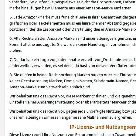
verändern. So dürfen Sie beispielsweise nicht die Proportionen, Farb
Marke hinzufügen bzw. Elemente aus einer Amazon-Marke entfernen.
5. Jede Amazon-Marke muss für sich alleine in ihrer Gesamtheit darge
grafischen oder Textelementen muss ein hinreichender Abstand gegebe
platzieren, der die Lesbarkeit oder Darstellung dieser Amazon-Marke b
6. Alle Rechte an den Amazon-Marken sind unser alleiniges Eigentum, 
kommt alleine uns zugute. Sie werden keine Handlungen vornehmen, 
stehen.
7. Du darfst kein Logo von, oder Inhalte erstellt von,
Drittanbietern au
anderweitig verwenden, es sei denn, du hast von diesem Verkäufer oder
8. Sie dürfen in keiner Rechtsordnung Marken nutzen oder zur Eintragu
keiner Rechtsordnung Marken, Domain-Namen, Subdomain-Namen, Benu
Amazon-Marke zum Verwechseln ähnlich sind.
Wir behalten uns das Recht vor, diese Markenrichtlinien und die gene
Einstellen einer Änderungsmitteilung oder überarbeiteter Markenricht
Wir behalten uns das Recht vor, gegen jede unbefugte Nutzung bzw. jede 
unserem alleinigen Ermessen angemessene Maßnahmen zu ergreifen.
IP-Lizenz- und Nutzungsan
Diese Lizenz regelt Ihre Nutzung von Programminhalten im Zusammen