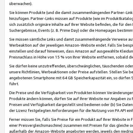
überwachen).
Sie können Produkte (und die damit zusammenhängenden Partner-Links)
hinzufügen. Partner-Links müssen auf Produkte (wie im Produktkatalog de
sich zusätzlich originäre Inhalte auf Ihrer Website befinden, die für 
Suchergebnisse, Events (z. B. Prime Day) oder die Homepages bestimmte
Sie müssen sämtliche Links und damit zusammenhängende Verweise auf z
Werbeaktion auf der jeweiligen Amazon-Website endet. Falls Sie beisp
einstellen und darauf hinweisen, dass Amazon auf ausgewählte Kleidun
Preisnachlass in Höhe von 15 % von Ihrer Website entfernen, sobald di
Sie dürfen keine unzutreffenden, überschwänglichen, täuschenden od
unsere Richtlinien, Werbeaktionen oder Preise aufstellen. Stellen Sie 
angebotenen Smartphone mit 64 GB Speicherkapazität ein, so dürfen S
führt.
Die Preise und die Verfügbarkeit von Produkten können Veränderungen 
Produkte ändern können, dürfen Sie auf Ihrer Website nur Angaben zu P
Preisen und Verfügbarkeit dargestellt sind bedienen oder (b) Sie Daten
der Lizenz festgelegten Anforderungen für die Nutzung von PA API einh
Ferner müssen Sie, falls Sie Preise für ein Produkt auf Ihrer Website in 
einer Preisvergleichsmaschine) zusammen mit Preisen für das gleiche o
außerhalb der Amazon-Website angeboten werden, jeweils den niedrigst