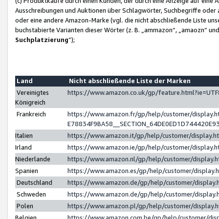
(c) Produktkäufe durch einen Kunden, der durch eine Anzeige auf eine 
Ausschreibungen und Auktionen über Schlagwörter, Suchbegriffe oder 
oder eine andere Amazon-Marke (vgl. die nicht abschließende Liste un
buchstabierte Varianten dieser Wörter (z. B. „ammazon“, „amaozn“ und „
Suchplatzierung
”);
Land
Nicht abschließende Liste der Marken
Vereinigtes
https://www.amazon.co.uk/gp/feature.html?ie=U
Königreich
Frankreich
https://www.amazon.fr/gp/help/customer/displa
E78834F9BA58__SECTION_64DE0ED1D744420E9
Italien
https://www.amazon.it/gp/help/customer/display
Irland
https://www.amazon.ie/gp/help/customer/displa
Niederlande
https://www.amazon.nl/gp/help/customer/display
Spanien
https://www.amazon.es/gp/help/customer/display
Deutschland
https://www.amazon.de/gp/help/customer/displa
Schweden
https://www.amazon.de/gp/help/customer/displa
Polen
https://www.amazon.pl/gp/help/customer/display
Belgien
https://www.amazon.com.be/gp/help/customer/d