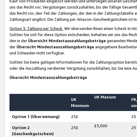
Kauf von Produkten eingelöst werden und unterliegen unseren Geschäf
uns das Recht vor, Vergütungen zurückzuhalten, bis der fällige Gesamt
das Recht vor, den Teil der Zahlungen, der den in der Zahlungstabelle 
Zahlungsart angibst. Die Zahlung per Amazon-Geschenkgutschein ist in
Option 3: Zahlung per Scheck.
Wir übersenden Ihnen einen Scheck in Höh
Sollten Sie sich für diese Option entscheiden, behalten wir uns das Rec
den in der
Übersicht Mindestauszahlungsbeträge
genannten Mindest
der
Übersicht Mindestauszahlungsbeträge
angegebene Bearbeitung
und Schweden nicht verfügbar.
Sollten Sie keine gültigen Informationen für die Zahlungsoption bereit
oder die Auszahlung verdienter Vergütung zurückhalten, bis Sie eine A
Übersicht Mindestauszahlungsbeträge
UK Maxium
UK
FR,
Minimum
un
Option 1 (Überweisung)
25£
25
£5,000
Option 2
25£
25
(Geschenkgutschein)