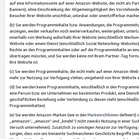
auf eine Informationsseite auf einer Amazon-Website, der nicht als Part
Bannern); ohne Einschränkung der Allgemeingültigkeit des Vorstehende
Besucher Ihrer Website unsichtbar, unlesbar oder unentzifferbar mache
(b) Sie werden Programminhalte bzw. Anwendungen, die Programminhalt
anzeigen, weder verkaufen noch weiterverkaufen, weitergeben, unterli
innerhalb von Werbung außerhalb Ihrer Website (einschließlich Werbun
Website oder einem Dienst (einschließlich Social Networking-Website
Rechte an den Programminhalten oder auf die Programminhalte an eine a
übertragen müssten, und Sie werden keine mit Ihrem Partner-Tag formati
Ihre Website ist.
(c) Sie werden Programminhalte, die nicht mehr auf einer Amazon-Websit
mehr zur Nutzung zur Verfügung stehen, umgehend von Ihrer Website e
(d) Sie werden keine Programminhalte, einschließlich in den Programmin
eine Person bzw. ein Unternehmen ein bestimmtes Produkt, eine Dienstle
geschäftlichen Beziehung oder Verbindung zu diesen steht (einschließli
Programminhalten).
(e) Sie werden Amazon-Marken (wie in den
Markenrichtlinien
definiert) 
„ammazon“, „amaozn“ und „kindel“) nicht zwecks Nutzung in einer Suc
Versuch unternehmen). Zusätzlich zu sonstigen Amazon zur Verfügung 
sorgen, dass von uns benannte Suchmaschinen Geschützte Begriffe (wie 