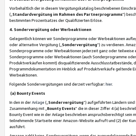
Vorbehaltlich der in diesem Vergütungskatalog beschriebenen Einschr
(„
Standardvergütung im Rahmen des Partnerprogramms
“) besc
bestimmten Prozentsatzes der Qualifizierten Erlöse.
4. Sondervergütung oder Werbeaktionen
Gelegentlich können wir Sonderprogramme oder Werbeaktionen auflegen,
oder alternative Vergütung („
Sondervergütung
”) zu verdienen. Amazo
Sonderprogramme oder Werbeaktionen jederzeit ganz oder teilweise einz
Sonderprogramme oder Werbeaktionen (auch Sonderprogramme oder We
Produktverkäufen kommt) disqualifizierende Ausschlusstatbestände, di
Programmdokumentation im Hinblick auf Produktverkäufe geltende E
Werbeaktionen.
Folgende Sondervergütungen sind derzeit verfügbar:
hier
.
(a) Bounty Events
In den in der
Anlage
(„
Sondervergütung
“) aufgeführten Ländern sind
Zusammenhang mit „
Bounty Events
“ die in dieser Ziffer 4 (a) besch
Bounty Event wie in der Anlage beschrieben anspruchsberechtigt sein mu
teilnehmende Startseite einer Amazon-Website aufruft und (2) der Kun
ausführt.
Amazon zahlt keine Sondervergütung, wenn das zugrundeliegende Boun