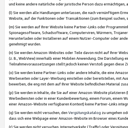
und keine andere natürliche oder juristische Person dazu ermächtigen, a
(l) Sie werden alle Handlungen unterlassen, die nach vernünftigem Erme
Website, auf der Funktionen oder Transaktionen (zum Beispiel suchen, s
(m) Sie werden auf Ihrer Website keine Partner-Links oder Programmin
Spionagesoftware, Schadsoftware, Computerviren, Würmern, Trojaner
Herunterladen oder Installieren auf einem Nutzer-Computer oder ande
genehmigt wurden.
(n) Sie werden Amazon-Websites oder Teile davon nicht auf Ihrer Websi
(z. B., WebView) innerhalb einer Mobilen Anwendung. Die Darstellung ein
Teilnahmevoraussetzungen stellt jedoch keinen Verstoß gegen diese Zif
(o) Sie werden keine Partner-Links oder andere Inhalte, die eine Am
Werbeseiten oder Layer-Werbung einstellen oder bereitstellen, mit Au
bewerben, die eng mit dem auf Ihrer Website befindlichen Material z
(p) Sie werden in Inhalte, die Sie auf einer Amazon-Website platzier
Werbediensten oder in einer Kundenbewertung, einem Forum, einem Wun
einer Amazon-Website verfügbaren Kontext) keine Partner-Links integr
(q) Sie werden nicht versuchen, den
Vergütungskatalog
zu umgehen oder
dass sich eine Webpage einer Amazon-Website im Browser eines Kunden 
(r) Sie werden nicht versuchen, Internetverkehr (Traffic) oder Vergü