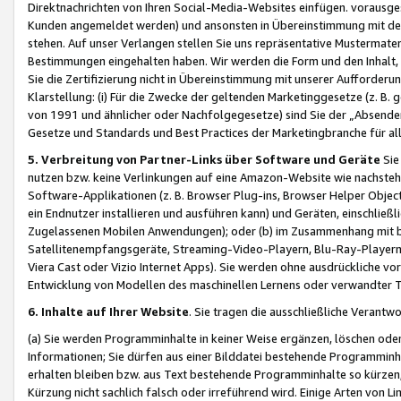
Direktnachrichten von Ihren Social-Media-Websites einfügen. vorausg
Kunden angemeldet werden) und ansonsten in Übereinstimmung mit der
stehen. Auf unser Verlangen stellen Sie uns repräsentative Mustermater
Bestimmungen eingehalten haben. Wir werden die Form und den Inhalt, di
Sie die Zertifizierung nicht in Übereinstimmung mit unserer Aufforderu
Klarstellung: (i) Für die Zwecke der geltenden Marketinggesetze (z. 
von 1991 und ähnlicher oder Nachfolgegesetze) sind Sie der „Absender“ j
Gesetze und Standards und Best Practices der Marketingbranche für 
5. Verbreitung von Partner-Links über Software und Geräte
Sie
nutzen bzw. keine Verlinkungen auf eine Amazon-Website wie nachsteh
Software-Applikationen (z. B. Browser Plug-ins, Browser Helper Objec
ein Endnutzer installieren und ausführen kann) und Geräten, einschlie
Zugelassenen Mobilen Anwendungen); oder (b) im Zusammenhang mit bzw.
Satellitenempfangsgeräte, Streaming-Video-Playern, Blu-Ray-Playern 
Viera Cast oder Vizio Internet Apps). Sie werden ohne ausdrückliche v
Entwicklung von Modellen des maschinellen Lernens oder verwandter 
6. Inhalte auf Ihrer Website
. Sie tragen die ausschließliche Verantwo
(a) Sie werden Programminhalte in keiner Weise ergänzen, löschen oder
Informationen; Sie dürfen aus einer Bilddatei bestehende Programminhal
erhalten bleiben bzw. aus Text bestehende Programminhalte so kürzen, 
Kürzung nicht sachlich falsch oder irreführend wird. Einige Arten von L