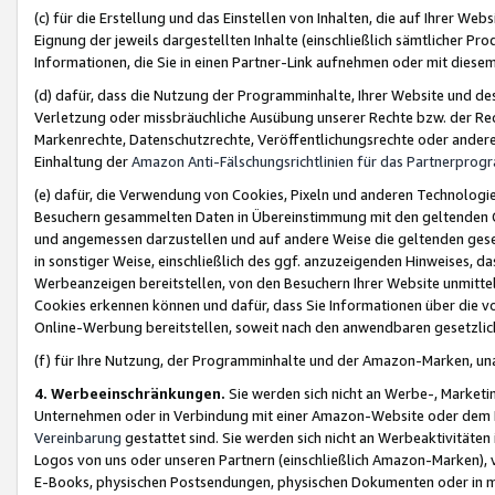
(c) für die Erstellung und das Einstellen von Inhalten, die auf Ihrer We
Eignung der jeweils dargestellten Inhalte (einschließlich sämtlicher 
Informationen, die Sie in einen Partner-Link aufnehmen oder mit diese
(d) dafür, dass die Nutzung der Programminhalte, Ihrer Website und des 
Verletzung oder missbräuchliche Ausübung unserer Rechte bzw. der Recht
Markenrechte, Datenschutzrechte, Veröffentlichungsrechte oder anderer
Einhaltung der
Amazon Anti-Fälschungsrichtlinien für das Partnerpro
(e) dafür, die Verwendung von Cookies, Pixeln und anderen Technologien
Besuchern gesammelten Daten in Übereinstimmung mit den geltenden Ge
und angemessen darzustellen und auf andere Weise die geltenden geset
in sonstiger Weise, einschließlich des ggf. anzuzeigenden Hinweises, d
Werbeanzeigen bereitstellen, von den Besuchern Ihrer Website unmitte
Cookies erkennen können und dafür, dass Sie Informationen über die v
Online-Werbung bereitstellen, soweit nach den anwendbaren gesetzlic
(f) für Ihre Nutzung, der Programminhalte und der Amazon-Marken, u
4. Werbeeinschränkungen.
Sie werden sich nicht an Werbe-, Market
Unternehmen oder in Verbindung mit einer Amazon-Website oder dem Pa
Vereinbarung
gestattet sind. Sie werden sich nicht an Werbeaktivitäten
Logos von uns oder unseren Partnern (einschließlich Amazon-Marken), 
E-Books, physischen Postsendungen, physischen Dokumenten oder in 