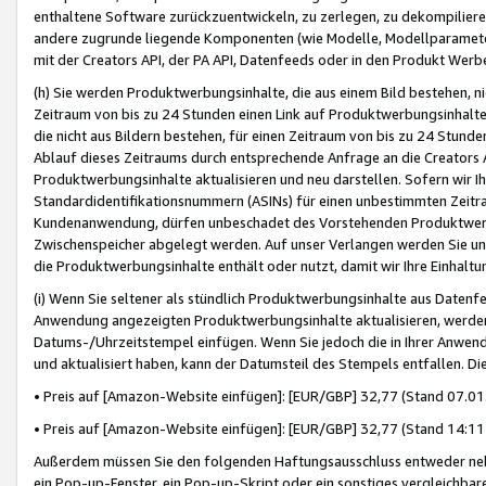
enthaltene Software zurückzuentwickeln, zu zerlegen, zu dekompilier
andere zugrunde liegende Komponenten (wie Modelle, Modellparameter
mit der Creators API, der PA API, Datenfeeds oder in den Produkt Werb
(h) Sie werden Produktwerbungsinhalte, die aus einem Bild bestehen, ni
Zeitraum von bis zu 24 Stunden einen Link auf Produktwerbungsinhalte
die nicht aus Bildern bestehen, für einen Zeitraum von bis zu 24 Stund
Ablauf dieses Zeitraums durch entsprechende Anfrage an die Creators 
Produktwerbungsinhalte aktualisieren und neu darstellen. Sofern wir Ih
Standardidentifikationsnummern (ASINs) für einen unbestimmten Zeitra
Kundenanwendung, dürfen unbeschadet des Vorstehenden Produktwerbu
Zwischenspeicher abgelegt werden. Auf unser Verlangen werden Sie un
die Produktwerbungsinhalte enthält oder nutzt, damit wir Ihre Einhalt
(i) Wenn Sie seltener als stündlich Produktwerbungsinhalte aus Datenfe
Anwendung angezeigten Produktwerbungsinhalte aktualisieren, werden 
Datums-/Uhrzeitstempel einfügen. Wenn Sie jedoch die in Ihrer Anwe
und aktualisiert haben, kann der Datumsteil des Stempels entfallen. Dies
• Preis auf [Amazon-Website einfügen]: [EUR/GBP] 32,77 (Stand 07.01.
• Preis auf [Amazon-Website einfügen]: [EUR/GBP] 32,77 (Stand 14:11 
Außerdem müssen Sie den folgenden Haftungsausschluss entweder neb
ein Pop-up-Fenster, ein Pop-up-Skript oder ein sonstiges vergleichba