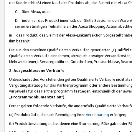
der Kunde schließt einen Kauf des Produkts ab, das Sie mit der Alexa 
C. über Alexa, oder
D. indem er das Produkt innerhalb der Skills Session in den Waren
seiner erstmaligen Teilnahme an der Alexa Shopping Action abschlie
iii. das Produkt, das Sie mit der Alexa-Einkaufsaktion vorgestellt ha
ihm bezahlt.
Die aus den einzelnen Qualifizierten Verkäufen generierten „
Qualifizi
Qualifizierten Verkäufe einnehmen, abzüglich etwaiger Versandkosten
Mehrwertsteuer), Servicegebühren, Gutschriften, Preisnachlässe, Bear
2. Ausgeschlossene Verkäufe
Unbeschadet des Vorstehenden gelten Qualifizierte Verkäufe nicht als
Vergütungskatalog für das Partnerprogramm oder andere Bestimmungen,
wir jeweils für das Partnerprogramm festlegen, einschließlich der jewe
„
Programmdokumentation
“).
Ferner gelten folgende Verkäufe, die andernfalls Qualifizierte Verkä
(a) Produktkäufe, die nach Beendigung Ihrer
Vereinbarung
erfolgen;
(b) Produktbestellungen, bei denen eine Stornierung, Rückgabe oder R