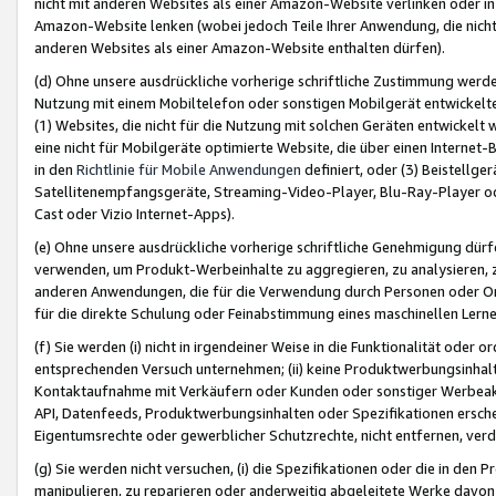
nicht mit anderen Websites als einer Amazon-Website verlinken oder i
Amazon-Website lenken (wobei jedoch Teile Ihrer Anwendung, die nich
anderen Websites als einer Amazon-Website enthalten dürfen).
(d) Ohne unsere ausdrückliche vorherige schriftliche Zustimmung werd
Nutzung mit einem Mobiltelefon oder sonstigen Mobilgerät entwickelt
(1) Websites, die nicht für die Nutzung mit solchen Geräten entwickelt
eine nicht für Mobilgeräte optimierte Website, die über einen Interne
in den
Richtlinie für Mobile Anwendungen
definiert, oder (3) Beistellge
Satellitenempfangsgeräte, Streaming-Video-Player, Blu-Ray-Player ode
Cast oder Vizio Internet-Apps).
(e) Ohne unsere ausdrückliche vorherige schriftliche Genehmigung dürfe
verwenden, um Produkt-Werbeinhalte zu aggregieren, zu analysieren, 
anderen Anwendungen, die für die Verwendung durch Personen oder Or
für die direkte Schulung oder Feinabstimmung eines maschinellen Lern
(f) Sie werden (i) nicht in irgendeiner Weise in die Funktionalität ode
entsprechenden Versuch unternehmen; (ii) keine Produktwerbungsinha
Kontaktaufnahme mit Verkäufern oder Kunden oder sonstiger Werbeaktiv
API, Datenfeeds, Produktwerbungsinhalten oder Spezifikationen erschei
Eigentumsrechte oder gewerblicher Schutzrechte, nicht entfernen, verd
(g) Sie werden nicht versuchen, (i) die Spezifikationen oder die in de
manipulieren, zu reparieren oder anderweitig abgeleitete Werke davon z