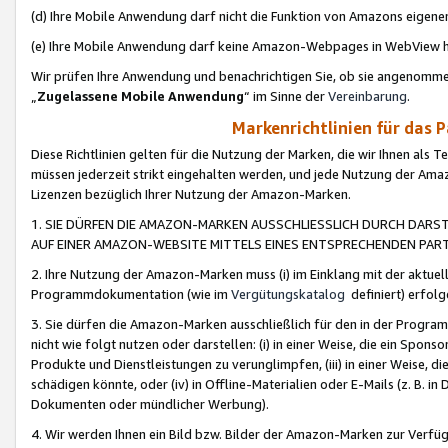
(d) Ihre Mobile Anwendung darf nicht die Funktion von Amazons eige
(e) Ihre Mobile Anwendung darf keine Amazon-Webpages in WebView 
Wir prüfen Ihre Anwendung und benachrichtigen Sie, ob sie angenomm
„
Zugelassene Mobile Anwendung
“ im Sinne der
Vereinbarung
.
Markenrichtlinien für das 
Diese Richtlinien gelten für die Nutzung der Marken, die wir Ihnen als 
müssen jederzeit strikt eingehalten werden, und jede Nutzung der Ama
Lizenzen bezüglich Ihrer Nutzung der Amazon-Marken.
1. SIE DÜRFEN DIE AMAZON-MARKEN AUSSCHLIESSLICH DURCH DARS
AUF EINER AMAZON-WEBSITE MITTELS EINES ENTSPRECHENDEN PART
2. Ihre Nutzung der Amazon-Marken muss (i) im Einklang mit der aktuells
Programmdokumentation (wie im
Vergütungskatalog
definiert) erfolg
3. Sie dürfen die Amazon-Marken ausschließlich für den in der Progr
nicht wie folgt nutzen oder darstellen: (i) in einer Weise, die ein Spo
Produkte und Dienstleistungen zu verunglimpfen, (iii) in einer Weise
schädigen könnte, oder (iv) in Offline-Materialien oder E-Mails (z. B.
Dokumenten oder mündlicher Werbung).
4. Wir werden Ihnen ein Bild bzw. Bilder der Amazon-Marken zur Verfüg