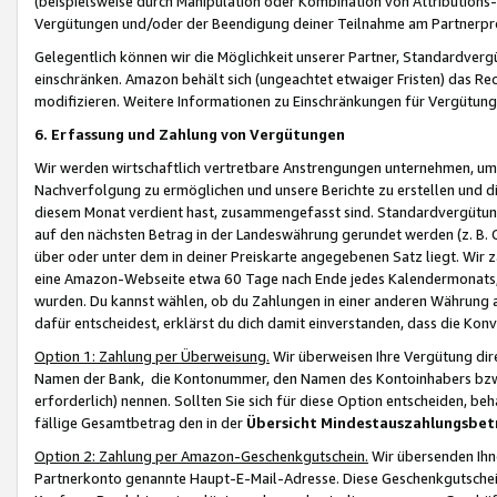
(beispielsweise durch Manipulation oder Kombination von Attributions-
Vergütungen und/oder der Beendigung deiner Teilnahme am Partnerp
Gelegentlich können wir die Möglichkeit unserer Partner, Standardv
einschränken. Amazon behält sich (ungeachtet etwaiger Fristen) das Re
modifizieren. Weitere Informationen zu Einschränkungen für Vergütung
6. Erfassung und Zahlung von Vergütungen
Wir werden wirtschaftlich vertretbare Anstrengungen unternehmen, um 
Nachverfolgung zu ermöglichen und unsere Berichte zu erstellen und di
diesem Monat verdient hast, zusammengefasst sind. Standardvergütung
auf den nächsten Betrag in der Landeswährung gerundet werden (z. B. C
über oder unter dem in deiner Preiskarte angegebenen Satz liegt. Wir
eine Amazon-Webseite etwa 60 Tage nach Ende jedes Kalendermonats, i
wurden. Du kannst wählen, ob du Zahlungen in einer anderen Währung
dafür entscheidest, erklärst du dich damit einverstanden, dass die K
Option 1: Zahlung per Überweisung.
Wir überweisen Ihre Vergütung dir
Namen der Bank, die Kontonummer, den Namen des Kontoinhabers bzw. a
erforderlich) nennen. Sollten Sie sich für diese Option entscheiden, be
fällige Gesamtbetrag den in der
Übersicht Mindestauszahlungsbet
Option 2: Zahlung per Amazon-Geschenkgutschein.
Wir übersenden Ihne
Partnerkonto genannte Haupt-E-Mail-Adresse. Diese Geschenkgutschei