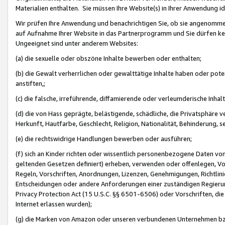
Materialien enthalten. Sie müssen Ihre Website(s) in Ihrer Anwendung ide
Wir prüfen Ihre Anwendung und benachrichtigen Sie, ob sie angenommen
auf Aufnahme Ihrer Website in das Partnerprogramm und Sie dürfen kei
Ungeeignet sind unter anderem Websites:
(a) die sexuelle oder obszöne Inhalte bewerben oder enthalten;
(b) die Gewalt verherrlichen oder gewalttätige Inhalte haben oder pot
anstiften,;
(c) die falsche, irreführende, diffamierende oder verleumderische Inha
(d) die von Hass geprägte, belästigende, schädliche, die Privatsphäre v
Herkunft, Hautfarbe, Geschlecht, Religion, Nationalität, Behinderung, 
(e) die rechtswidrige Handlungen bewerben oder ausführen;
(f) sich an Kinder richten oder wissentlich personenbezogene Daten vo
geltenden Gesetzen definiert) erheben, verwenden oder offenlegen, Vo
Regeln, Vorschriften, Anordnungen, Lizenzen, Genehmigungen, Richtlini
Entscheidungen oder andere Anforderungen einer zuständigen Regierung
Privacy Protection Act (15 U.S.C. §§ 6501-6506) oder Vorschriften, di
Internet erlassen wurden);
(g) die Marken von Amazon oder unseren verbundenen Unternehmen b