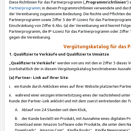
Diese Richtlinien für das Partnerprogramm („
Programmrichtlinien
“)
Partnerprogramm
; in diesen Programmrichtlinien verwendete und durch
der Vereinbarung zugewiesene Bedeutung. Die Rechte und Pflichten de
Partnerprogramm sowie Ziffer 3 der IP-Lizenz für das Partnerprogram
Einschränkung von Ziffer 6 Abs. (a) der Vereinbarung wird hiermit Fol
Partnerprogramm, die IP-Lizenz für das Partnerprogramm oder Ziffer 1
gegen die Vereinbarung.
Vergütungskatalog für das 
1. Qualifizierte Verkäufe und Qualifizierte Umsätze
„
Qualifizierte Verkäufe
“ werden von uns mit den in Ziffer 3 diese
(vorbehaltlich der in diesem Vergütungskatalog beschriebenen Ausnah
(a) Partner- Link auf Ihrer Site
:
i. ein Kunde durch Anklicken eines auf Ihrer Website platzierten Part
ii. während einer einzigen Internetsitzung eines der nachstehend unter (i)
Kunde den Partner-Link anklickt und mit dem zuerst eintretenden der f
A. Ablauf von 24 Stunden seit dem Klick,
B. der Kunde bestellt ein Produkt, mit Ausnahme eines digitalen P
Download einer Amazon Software oder Produkte, die unter dem N
Downloads“, „Amazon Coin“, „Kindle Books“, „Kindle Newspapers“, „