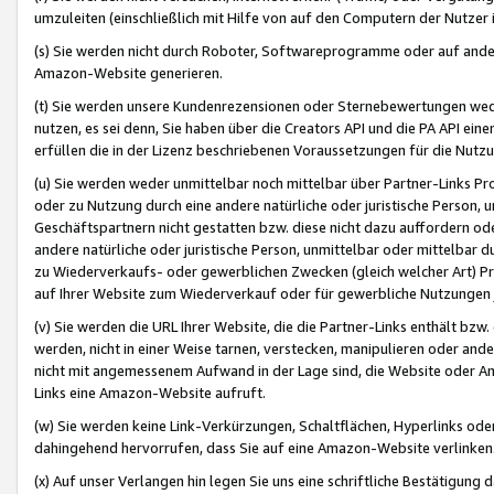
umzuleiten (einschließlich mit Hilfe von auf den Computern der Nutzer i
(s) Sie werden nicht durch Roboter, Softwareprogramme oder auf andere
Amazon-Website generieren.
(t) Sie werden unsere Kundenrezensionen oder Sternebewertungen wed
nutzen, es sei denn, Sie haben über die Creators API und die PA API e
erfüllen die in der Lizenz beschriebenen Voraussetzungen für die Nutzu
(u) Sie werden weder unmittelbar noch mittelbar über Partner-Links P
oder zu Nutzung durch eine andere natürliche oder juristische Person,
Geschäftspartnern nicht gestatten bzw. diese nicht dazu auffordern od
andere natürliche oder juristische Person, unmittelbar oder mittelbar
zu Wiederverkaufs- oder gewerblichen Zwecken (gleich welcher Art) 
auf Ihrer Website zum Wiederverkauf oder für gewerbliche Nutzungen 
(v) Sie werden die URL Ihrer Website, die die Partner-Links enthält b
werden, nicht in einer Weise tarnen, verstecken, manipulieren oder and
nicht mit angemessenem Aufwand in der Lage sind, die Website oder A
Links eine Amazon-Website aufruft.
(w) Sie werden keine Link-Verkürzungen, Schaltflächen, Hyperlinks ode
dahingehend hervorrufen, dass Sie auf eine Amazon-Website verlinken
(x) Auf unser Verlangen hin legen Sie uns eine schriftliche Bestätigung