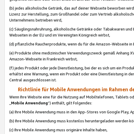
(b) jedes alkoholische Getränk, das auf deiner Webseite beworben wird
Lizenz zur Herstellung, zum Großhandel oder zum Vertrieb alkoholisch
Unternehmens betrieben wird,
(c) Säuglingsnahruhrung, alkoholische Getränke oder Tabakwaren und E
Webseiten in der EU und im Vereinigten Königreich wirbst,
(d) pflanzliche Raucherprodukte, wenn du für die Amazon-Webseite in B
(e) Produkte ohne medizinischen Verwendungszweck gemäß Anhang XVI 
Amazon-Webseite in Frankreich wirbst,
(f) jedes Produkt oder jede Dienstleistung, bei der es sich um ein Prod
erhältst eine Warnung, wenn ein Produkt oder eine Dienstleistung in de
Central ausgeschlossen ist.
Richtlinie für Mobile Anwendungen im Rahmen de
Wenn Ihre Website eine für die Nutzung auf Mobiltelefonen, Tablets 
„
Mobile Anwendung
“) enthält, gilt Folgendes:
(a) Ihre Mobile Anwendung muss in den App-Stores von Google Play, A
(b) Ihre Mobile Anwendung muss kostenlos heruntergeladen werden könn
(c) Ihre Mobile Anwendung muss originäre Inhalte haben,