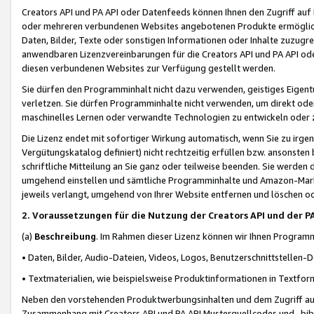
Creators API und PA API oder Datenfeeds können Ihnen den Zugriff auf D
oder mehreren verbundenen Websites angebotenen Produkte ermögliche
Daten, Bilder, Texte oder sonstigen Informationen oder Inhalte zuzugre
anwendbaren Lizenzvereinbarungen für die Creators API und PA API od
diesen verbundenen Websites zur Verfügung gestellt werden.
Sie dürfen den Programminhalt nicht dazu verwenden, geistiges Eigent
verletzen. Sie dürfen Programminhalte nicht verwenden, um direkt ode
maschinelles Lernen oder verwandte Technologien zu entwickeln oder zu
Die Lizenz endet mit sofortiger Wirkung automatisch, wenn Sie zu irg
Vergütungskatalog definiert) nicht rechtzeitig erfüllen bzw. ansonsten
schriftliche Mitteilung an Sie ganz oder teilweise beenden. Sie werden
umgehend einstellen und sämtliche Programminhalte und Amazon-Marke
jeweils verlangt, umgehend von Ihrer Website entfernen und löschen od
2. Voraussetzungen für die Nutzung der Creators API und der P
(a)
Beschreibung
. Im Rahmen dieser Lizenz können wir Ihnen Programmi
• Daten, Bilder, Audio-Dateien, Videos, Logos, Benutzerschnittstellen-
• Textmaterialien, wie beispielsweise Produktinformationen in Textfor
Neben den vorstehenden Produktwerbungsinhalten und dem Zugriff auf 
Zusammenhang mit Creators API und PA API Musterquellcodes und -bibli