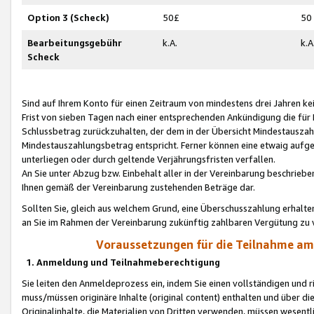
Option 3 (Scheck)
50£
50
Bearbeitungsgebühr
k.A.
k.A
Scheck
Sind auf Ihrem Konto für einen Zeitraum von mindestens drei Jahren kein
Frist von sieben Tagen nach einer entsprechenden Ankündigung die für
Schlussbetrag zurückzuhalten, der dem in der Übersicht Mindestausz
Mindestauszahlungsbetrag entspricht. Ferner können eine etwaig aufg
unterliegen oder durch geltende Verjährungsfristen verfallen.
An Sie unter Abzug bzw. Einbehalt aller in der Vereinbarung beschrieb
Ihnen gemäß der Vereinbarung zustehenden Beträge dar.
Sollten Sie, gleich aus welchem Grund, eine Überschusszahlung erhalte
an Sie im Rahmen der Vereinbarung zukünftig zahlbaren Vergütung zu 
Voraussetzungen für die Teilnahme a
1. Anmeldung und Teilnahmeberechtigung
Sie leiten den Anmeldeprozess ein, indem Sie einen vollständigen und 
muss/müssen originäre Inhalte (original content) enthalten und über d
Originalinhalte, die Materialien von Dritten verwenden, müssen wese