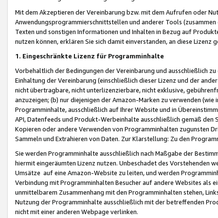
Mit dem Akzeptieren der Vereinbarung bzw. mit dem Aufrufen oder Nutz
Anwendungsprogrammierschnittstellen und anderer Tools (zusammen die
Texten und sonstigen Informationen und Inhalten in Bezug auf Produkte
nutzen können, erklären Sie sich damit einverstanden, an diese Lizenz 
1. Eingeschränkte Lizenz für Programminhalte
Vorbehaltlich der Bedingungen der Vereinbarung und ausschließlich z
Einhaltung der Vereinbarung (einschließlich dieser Lizenz und der ande
nicht übertragbare, nicht unterlizenzierbare, nicht exklusive, gebühren
anzuzeigen; (b) nur diejenigen der Amazon-Marken zu verwenden (wie in 
Programminhalte, ausschließlich auf Ihrer Website und in Übereinstimmu
API, Datenfeeds und Produkt-Werbeinhalte ausschließlich gemäß den Spe
Kopieren oder andere Verwenden von Programminhalten zugunsten Dri
Sammeln und Extrahieren von Daten. Zur Klarstellung: Zu den Program
Sie werden Programminhalte ausschließlich nach Maßgabe der Besti
hiermit eingeräumten Lizenz nutzen. Unbeschadet des Vorstehenden we
Umsätze auf eine Amazon-Website zu leiten, und werden Programminhal
Verbindung mit Programminhalten Besucher auf andere Websites als ein
unmittelbarem Zusammenhang mit den Programminhalten stehen, Links z
Nutzung der Programminhalte ausschließlich mit der betreffenden Pr
nicht mit einer anderen Webpage verlinken.