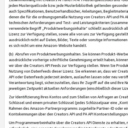
jeden Musterquellcode bzw. jede Musterbibliothek geltenden gesonder
auch Spezifikationen, Benutzerhandbücher, Anleitungen, Begleitmaterial
denen die für die ordnungsgemäße Nutzung von Creators API und PA A
technischen Anforderungen und Test- und Leistungskriterien (zusammen
verwendete Begriff „Produktwerbungsinhalte“ schließt ausdrücklich al
Lizenz zur Verfügung stellen, sowie alle von uns zur Verfügung gestel
ausdrücklich nicht auf Daten, Bilder, Texte oder sonstige Informatione
es sich nicht um eine Amazon-Website handelt.
(b) Abrufen von Produktwerbungsinhalten. Sie können Produkt-Werbein
ausdrückliche vorherige schriftliche Genehmigung erteilt haben, könn
wir über die Creators API Feeds zur Verfügung stellen. Wenn Sie Produk
Nutzung von Datenfeeds dieser Lizenz. Sie erkennen an, dass wir Creat
API oder Datenfeeds jederzeit ändern, auslaufen lassen oder neu veröffe
Verantwortung liegt, sicherzustellen, dass Ihr Zugriff auf die und Ihr
jeweiligen Zeitpunkt aktuellen Anforderungen (einschließlich dieser Liz
Zur Identifizierung Ihres Kontos und zum Stellen von Anfragen an Crea
Schlüssel und einem privaten Schlüssel (jedes Schlüsselpaar eine „Kon
Rahmen des Amazon-Partnerprogramms zugeteilte Partner-ID oder ein
Kontokennungen über den Creators API und PA API Kontoerstellungspro
Um Programmwerbeinhalte über die Creators API Dienste zu erhalten, m