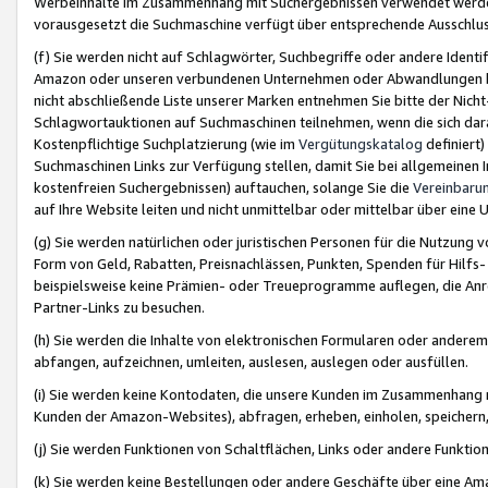
Werbeinhalte im Zusammenhang mit Suchergebnissen verwendet werden,
vorausgesetzt die Suchmaschine verfügt über entsprechende Ausschlu
(f) Sie werden nicht auf Schlagwörter, Suchbegriffe oder andere Ident
Amazon oder unseren verbundenen Unternehmen oder Abwandlungen bzw
nicht abschließende Liste unserer Marken entnehmen Sie bitte der Nich
Schlagwortauktionen auf Suchmaschinen teilnehmen, wenn die sich da
Kostenpflichtige Suchplatzierung (wie im
Vergütungskatalog
definiert
Suchmaschinen Links zur Verfügung stellen, damit Sie bei allgemeinen I
kostenfreien Suchergebnissen) auftauchen, solange Sie die
Vereinbaru
auf Ihre Website leiten und nicht unmittelbar oder mittelbar über eine
(g) Sie werden natürlichen oder juristischen Personen für die Nutzung 
Form von Geld, Rabatten, Preisnachlässen, Punkten, Spenden für Hilfs
beispielsweise keine Prämien- oder Treueprogramme auflegen, die Anrei
Partner-Links zu besuchen.
(h) Sie werden die Inhalte von elektronischen Formularen oder anderem M
abfangen, aufzeichnen, umleiten, auslesen, auslegen oder ausfüllen.
(i) Sie werden keine Kontodaten, die unsere Kunden im Zusammenhang 
Kunden der Amazon-Websites), abfragen, erheben, einholen, speichern,
(j) Sie werden Funktionen von Schaltflächen, Links oder andere Funkti
(k) Sie werden keine Bestellungen oder andere Geschäfte über eine Ama