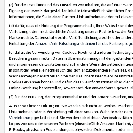
(c) für die Erstellung und das Einstellen von Inhalten, die auf Ihrer We
Eignung der jeweils dargestellten Inhalte (einschließlich sämtlicher 
Informationen, die Sie in einen Partner-Link aufnehmen oder mit diese
(d) dafür, dass die Nutzung der Programminhalte, Ihrer Website und des 
Verletzung oder missbräuchliche Ausübung unserer Rechte bzw. der Recht
Markenrechte, Datenschutzrechte, Veröffentlichungsrechte oder anderer
Einhaltung der
Amazon Anti-Fälschungsrichtlinien für das Partnerpro
(e) dafür, die Verwendung von Cookies, Pixeln und anderen Technologien
Besuchern gesammelten Daten in Übereinstimmung mit den geltenden Ge
und angemessen darzustellen und auf andere Weise die geltenden geset
in sonstiger Weise, einschließlich des ggf. anzuzeigenden Hinweises, d
Werbeanzeigen bereitstellen, von den Besuchern Ihrer Website unmitte
Cookies erkennen können und dafür, dass Sie Informationen über die v
Online-Werbung bereitstellen, soweit nach den anwendbaren gesetzlic
(f) für Ihre Nutzung, der Programminhalte und der Amazon-Marken, u
4. Werbeeinschränkungen.
Sie werden sich nicht an Werbe-, Market
Unternehmen oder in Verbindung mit einer Amazon-Website oder dem Pa
Vereinbarung
gestattet sind. Sie werden sich nicht an Werbeaktivitäten
Logos von uns oder unseren Partnern (einschließlich Amazon-Marken), 
E-Books, physischen Postsendungen, physischen Dokumenten oder in 