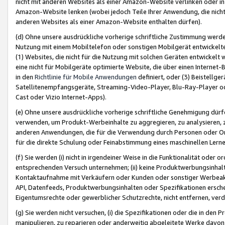
nicht mit anderen Websites als einer Amazon-Website verlinken oder i
Amazon-Website lenken (wobei jedoch Teile Ihrer Anwendung, die nich
anderen Websites als einer Amazon-Website enthalten dürfen).
(d) Ohne unsere ausdrückliche vorherige schriftliche Zustimmung werd
Nutzung mit einem Mobiltelefon oder sonstigen Mobilgerät entwickelt
(1) Websites, die nicht für die Nutzung mit solchen Geräten entwickelt
eine nicht für Mobilgeräte optimierte Website, die über einen Interne
in den
Richtlinie für Mobile Anwendungen
definiert, oder (3) Beistellge
Satellitenempfangsgeräte, Streaming-Video-Player, Blu-Ray-Player ode
Cast oder Vizio Internet-Apps).
(e) Ohne unsere ausdrückliche vorherige schriftliche Genehmigung dürfe
verwenden, um Produkt-Werbeinhalte zu aggregieren, zu analysieren, 
anderen Anwendungen, die für die Verwendung durch Personen oder Or
für die direkte Schulung oder Feinabstimmung eines maschinellen Lern
(f) Sie werden (i) nicht in irgendeiner Weise in die Funktionalität ode
entsprechenden Versuch unternehmen; (ii) keine Produktwerbungsinha
Kontaktaufnahme mit Verkäufern oder Kunden oder sonstiger Werbeaktiv
API, Datenfeeds, Produktwerbungsinhalten oder Spezifikationen erschei
Eigentumsrechte oder gewerblicher Schutzrechte, nicht entfernen, verd
(g) Sie werden nicht versuchen, (i) die Spezifikationen oder die in de
manipulieren, zu reparieren oder anderweitig abgeleitete Werke davon z