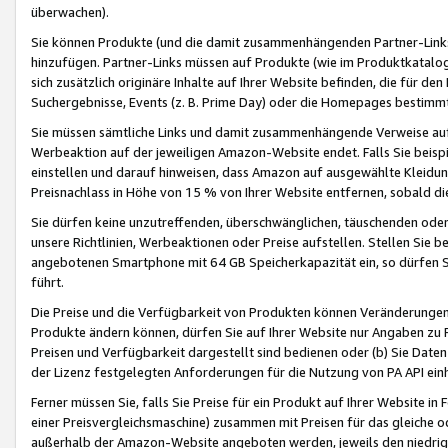
überwachen).
Sie können Produkte (und die damit zusammenhängenden Partner-Links)
hinzufügen. Partner-Links müssen auf Produkte (wie im Produktkatalog de
sich zusätzlich originäre Inhalte auf Ihrer Website befinden, die für 
Suchergebnisse, Events (z. B. Prime Day) oder die Homepages bestimmte
Sie müssen sämtliche Links und damit zusammenhängende Verweise auf z
Werbeaktion auf der jeweiligen Amazon-Website endet. Falls Sie beisp
einstellen und darauf hinweisen, dass Amazon auf ausgewählte Kleidun
Preisnachlass in Höhe von 15 % von Ihrer Website entfernen, sobald di
Sie dürfen keine unzutreffenden, überschwänglichen, täuschenden od
unsere Richtlinien, Werbeaktionen oder Preise aufstellen. Stellen Sie 
angebotenen Smartphone mit 64 GB Speicherkapazität ein, so dürfen S
führt.
Die Preise und die Verfügbarkeit von Produkten können Veränderungen 
Produkte ändern können, dürfen Sie auf Ihrer Website nur Angaben zu P
Preisen und Verfügbarkeit dargestellt sind bedienen oder (b) Sie Daten
der Lizenz festgelegten Anforderungen für die Nutzung von PA API einh
Ferner müssen Sie, falls Sie Preise für ein Produkt auf Ihrer Website in 
einer Preisvergleichsmaschine) zusammen mit Preisen für das gleiche o
außerhalb der Amazon-Website angeboten werden, jeweils den niedrigst