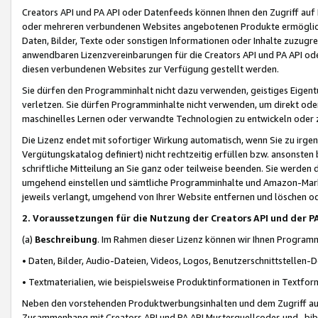
Creators API und PA API oder Datenfeeds können Ihnen den Zugriff auf D
oder mehreren verbundenen Websites angebotenen Produkte ermögliche
Daten, Bilder, Texte oder sonstigen Informationen oder Inhalte zuzugre
anwendbaren Lizenzvereinbarungen für die Creators API und PA API od
diesen verbundenen Websites zur Verfügung gestellt werden.
Sie dürfen den Programminhalt nicht dazu verwenden, geistiges Eigent
verletzen. Sie dürfen Programminhalte nicht verwenden, um direkt ode
maschinelles Lernen oder verwandte Technologien zu entwickeln oder zu
Die Lizenz endet mit sofortiger Wirkung automatisch, wenn Sie zu irg
Vergütungskatalog definiert) nicht rechtzeitig erfüllen bzw. ansonsten
schriftliche Mitteilung an Sie ganz oder teilweise beenden. Sie werden
umgehend einstellen und sämtliche Programminhalte und Amazon-Marke
jeweils verlangt, umgehend von Ihrer Website entfernen und löschen od
2. Voraussetzungen für die Nutzung der Creators API und der P
(a)
Beschreibung
. Im Rahmen dieser Lizenz können wir Ihnen Programmi
• Daten, Bilder, Audio-Dateien, Videos, Logos, Benutzerschnittstellen-
• Textmaterialien, wie beispielsweise Produktinformationen in Textfor
Neben den vorstehenden Produktwerbungsinhalten und dem Zugriff auf 
Zusammenhang mit Creators API und PA API Musterquellcodes und -bibli