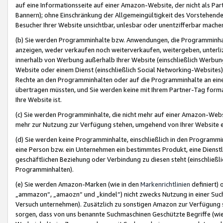
auf eine Informationsseite auf einer Amazon-Website, der nicht als Part
Bannern); ohne Einschränkung der Allgemeingültigkeit des Vorstehende
Besucher Ihrer Website unsichtbar, unlesbar oder unentzifferbar mache
(b) Sie werden Programminhalte bzw. Anwendungen, die Programminhalt
anzeigen, weder verkaufen noch weiterverkaufen, weitergeben, unterli
innerhalb von Werbung außerhalb Ihrer Website (einschließlich Werbun
Website oder einem Dienst (einschließlich Social Networking-Website
Rechte an den Programminhalten oder auf die Programminhalte an eine a
übertragen müssten, und Sie werden keine mit Ihrem Partner-Tag formati
Ihre Website ist.
(c) Sie werden Programminhalte, die nicht mehr auf einer Amazon-Websit
mehr zur Nutzung zur Verfügung stehen, umgehend von Ihrer Website e
(d) Sie werden keine Programminhalte, einschließlich in den Programmin
eine Person bzw. ein Unternehmen ein bestimmtes Produkt, eine Dienstle
geschäftlichen Beziehung oder Verbindung zu diesen steht (einschließli
Programminhalten).
(e) Sie werden Amazon-Marken (wie in den
Markenrichtlinien
definiert) 
„ammazon“, „amaozn“ und „kindel“) nicht zwecks Nutzung in einer Suc
Versuch unternehmen). Zusätzlich zu sonstigen Amazon zur Verfügung 
sorgen, dass von uns benannte Suchmaschinen Geschützte Begriffe (wie 