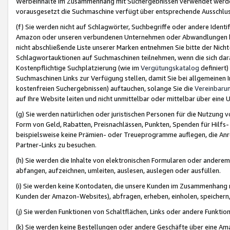
Werbeinhalte im Zusammenhang mit Suchergebnissen verwendet werden,
vorausgesetzt die Suchmaschine verfügt über entsprechende Ausschlu
(f) Sie werden nicht auf Schlagwörter, Suchbegriffe oder andere Ident
Amazon oder unseren verbundenen Unternehmen oder Abwandlungen bzw
nicht abschließende Liste unserer Marken entnehmen Sie bitte der Nich
Schlagwortauktionen auf Suchmaschinen teilnehmen, wenn die sich da
Kostenpflichtige Suchplatzierung (wie im
Vergütungskatalog
definiert
Suchmaschinen Links zur Verfügung stellen, damit Sie bei allgemeinen I
kostenfreien Suchergebnissen) auftauchen, solange Sie die
Vereinbaru
auf Ihre Website leiten und nicht unmittelbar oder mittelbar über eine
(g) Sie werden natürlichen oder juristischen Personen für die Nutzung 
Form von Geld, Rabatten, Preisnachlässen, Punkten, Spenden für Hilfs
beispielsweise keine Prämien- oder Treueprogramme auflegen, die Anrei
Partner-Links zu besuchen.
(h) Sie werden die Inhalte von elektronischen Formularen oder anderem M
abfangen, aufzeichnen, umleiten, auslesen, auslegen oder ausfüllen.
(i) Sie werden keine Kontodaten, die unsere Kunden im Zusammenhang 
Kunden der Amazon-Websites), abfragen, erheben, einholen, speichern,
(j) Sie werden Funktionen von Schaltflächen, Links oder andere Funkti
(k) Sie werden keine Bestellungen oder andere Geschäfte über eine Ama