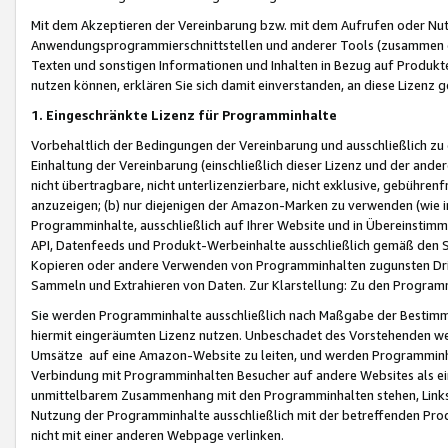
Mit dem Akzeptieren der Vereinbarung bzw. mit dem Aufrufen oder Nutz
Anwendungsprogrammierschnittstellen und anderer Tools (zusammen die
Texten und sonstigen Informationen und Inhalten in Bezug auf Produkte
nutzen können, erklären Sie sich damit einverstanden, an diese Lizenz 
1. Eingeschränkte Lizenz für Programminhalte
Vorbehaltlich der Bedingungen der Vereinbarung und ausschließlich z
Einhaltung der Vereinbarung (einschließlich dieser Lizenz und der ande
nicht übertragbare, nicht unterlizenzierbare, nicht exklusive, gebühren
anzuzeigen; (b) nur diejenigen der Amazon-Marken zu verwenden (wie in 
Programminhalte, ausschließlich auf Ihrer Website und in Übereinstimmu
API, Datenfeeds und Produkt-Werbeinhalte ausschließlich gemäß den Spe
Kopieren oder andere Verwenden von Programminhalten zugunsten Dri
Sammeln und Extrahieren von Daten. Zur Klarstellung: Zu den Program
Sie werden Programminhalte ausschließlich nach Maßgabe der Besti
hiermit eingeräumten Lizenz nutzen. Unbeschadet des Vorstehenden we
Umsätze auf eine Amazon-Website zu leiten, und werden Programminhal
Verbindung mit Programminhalten Besucher auf andere Websites als ein
unmittelbarem Zusammenhang mit den Programminhalten stehen, Links z
Nutzung der Programminhalte ausschließlich mit der betreffenden Pr
nicht mit einer anderen Webpage verlinken.