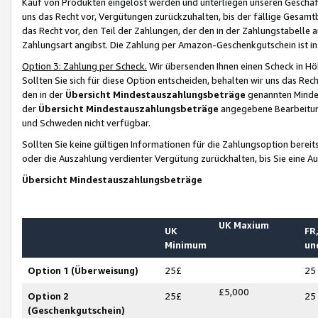
Kauf von Produkten eingelöst werden und unterliegen unseren Geschäf
uns das Recht vor, Vergütungen zurückzuhalten, bis der fällige Gesamt
das Recht vor, den Teil der Zahlungen, der den in der Zahlungstabelle 
Zahlungsart angibst. Die Zahlung per Amazon-Geschenkgutschein ist in
Option 3: Zahlung per Scheck.
Wir übersenden Ihnen einen Scheck in Höh
Sollten Sie sich für diese Option entscheiden, behalten wir uns das Rec
den in der
Übersicht Mindestauszahlungsbeträge
genannten Mindest
der
Übersicht Mindestauszahlungsbeträge
angegebene Bearbeitung
und Schweden nicht verfügbar.
Sollten Sie keine gültigen Informationen für die Zahlungsoption bereit
oder die Auszahlung verdienter Vergütung zurückhalten, bis Sie eine A
Übersicht Mindestauszahlungsbeträge
UK Maxium
UK
FR,
Minimum
un
Option 1 (Überweisung)
25£
25
£5,000
Option 2
25£
25
(Geschenkgutschein)