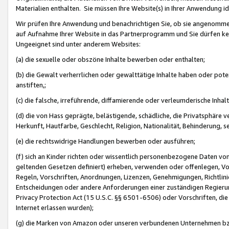
Materialien enthalten. Sie müssen Ihre Website(s) in Ihrer Anwendung ide
Wir prüfen Ihre Anwendung und benachrichtigen Sie, ob sie angenommen
auf Aufnahme Ihrer Website in das Partnerprogramm und Sie dürfen kei
Ungeeignet sind unter anderem Websites:
(a) die sexuelle oder obszöne Inhalte bewerben oder enthalten;
(b) die Gewalt verherrlichen oder gewalttätige Inhalte haben oder pot
anstiften,;
(c) die falsche, irreführende, diffamierende oder verleumderische Inha
(d) die von Hass geprägte, belästigende, schädliche, die Privatsphäre v
Herkunft, Hautfarbe, Geschlecht, Religion, Nationalität, Behinderung, 
(e) die rechtswidrige Handlungen bewerben oder ausführen;
(f) sich an Kinder richten oder wissentlich personenbezogene Daten vo
geltenden Gesetzen definiert) erheben, verwenden oder offenlegen, Vo
Regeln, Vorschriften, Anordnungen, Lizenzen, Genehmigungen, Richtlini
Entscheidungen oder andere Anforderungen einer zuständigen Regierung
Privacy Protection Act (15 U.S.C. §§ 6501-6506) oder Vorschriften, di
Internet erlassen wurden);
(g) die Marken von Amazon oder unseren verbundenen Unternehmen b