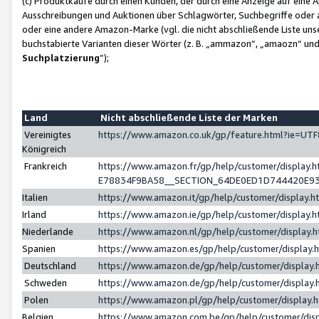
(c) Produktkäufe durch einen Kunden, der durch eine Anzeige auf eine 
Ausschreibungen und Auktionen über Schlagwörter, Suchbegriffe oder 
oder eine andere Amazon-Marke (vgl. die nicht abschließende Liste un
buchstabierte Varianten dieser Wörter (z. B. „ammazon“, „amaozn“ und „
Suchplatzierung
”);
Land
Nicht abschließende Liste der Marken
Vereinigtes
https://www.amazon.co.uk/gp/feature.html?ie=U
Königreich
Frankreich
https://www.amazon.fr/gp/help/customer/displa
E78834F9BA58__SECTION_64DE0ED1D744420E9
Italien
https://www.amazon.it/gp/help/customer/display
Irland
https://www.amazon.ie/gp/help/customer/displa
Niederlande
https://www.amazon.nl/gp/help/customer/display
Spanien
https://www.amazon.es/gp/help/customer/display
Deutschland
https://www.amazon.de/gp/help/customer/displa
Schweden
https://www.amazon.de/gp/help/customer/displa
Polen
https://www.amazon.pl/gp/help/customer/display
Belgien
https://www.amazon.com.be/gp/help/customer/d