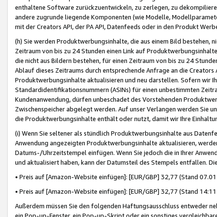
enthaltene Software zurückzuentwickeln, zu zerlegen, zu dekompilier
andere zugrunde liegende Komponenten (wie Modelle, Modellparameter
mit der Creators API, der PA API, Datenfeeds oder in den Produkt Werb
(h) Sie werden Produktwerbungsinhalte, die aus einem Bild bestehen, ni
Zeitraum von bis zu 24 Stunden einen Link auf Produktwerbungsinhalte
die nicht aus Bildern bestehen, für einen Zeitraum von bis zu 24 Stund
Ablauf dieses Zeitraums durch entsprechende Anfrage an die Creators 
Produktwerbungsinhalte aktualisieren und neu darstellen. Sofern wir Ih
Standardidentifikationsnummern (ASINs) für einen unbestimmten Zeitra
Kundenanwendung, dürfen unbeschadet des Vorstehenden Produktwerbu
Zwischenspeicher abgelegt werden. Auf unser Verlangen werden Sie un
die Produktwerbungsinhalte enthält oder nutzt, damit wir Ihre Einhalt
(i) Wenn Sie seltener als stündlich Produktwerbungsinhalte aus Datenfe
Anwendung angezeigten Produktwerbungsinhalte aktualisieren, werden 
Datums-/Uhrzeitstempel einfügen. Wenn Sie jedoch die in Ihrer Anwe
und aktualisiert haben, kann der Datumsteil des Stempels entfallen. Dies
• Preis auf [Amazon-Website einfügen]: [EUR/GBP] 32,77 (Stand 07.01.
• Preis auf [Amazon-Website einfügen]: [EUR/GBP] 32,77 (Stand 14:11 
Außerdem müssen Sie den folgenden Haftungsausschluss entweder neb
ein Pop-up-Fenster, ein Pop-up-Skript oder ein sonstiges vergleichba