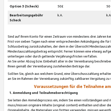
Option 3 (Scheck)
50£
50
Bearbeitungsgebühr
k.A.
k.A
Scheck
Sind auf Ihrem Konto für einen Zeitraum von mindestens drei Jahren kein
Frist von sieben Tagen nach einer entsprechenden Ankündigung die für
Schlussbetrag zurückzuhalten, der dem in der Übersicht Mindestausz
Mindestauszahlungsbetrag entspricht. Ferner können eine etwaig aufg
unterliegen oder durch geltende Verjährungsfristen verfallen.
An Sie unter Abzug bzw. Einbehalt aller in der Vereinbarung beschrieb
Ihnen gemäß der Vereinbarung zustehenden Beträge dar.
Sollten Sie, gleich aus welchem Grund, eine Überschusszahlung erhalte
an Sie im Rahmen der Vereinbarung zukünftig zahlbaren Vergütung zu 
Voraussetzungen für die Teilnahme a
1. Anmeldung und Teilnahmeberechtigung
Sie leiten den Anmeldeprozess ein, indem Sie einen vollständigen und 
muss/müssen originäre Inhalte (original content) enthalten und über d
Originalinhalte, die Materialien von Dritten verwenden, müssen wese