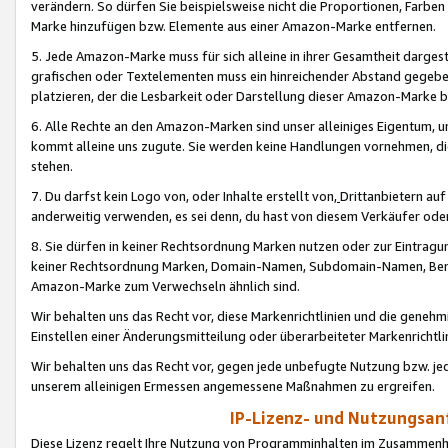
verändern. So dürfen Sie beispielsweise nicht die Proportionen, Farb
Marke hinzufügen bzw. Elemente aus einer Amazon-Marke entfernen.
5. Jede Amazon-Marke muss für sich alleine in ihrer Gesamtheit darge
grafischen oder Textelementen muss ein hinreichender Abstand gegebe
platzieren, der die Lesbarkeit oder Darstellung dieser Amazon-Marke b
6. Alle Rechte an den Amazon-Marken sind unser alleiniges Eigentum, 
kommt alleine uns zugute. Sie werden keine Handlungen vornehmen, 
stehen.
7. Du darfst kein Logo von, oder Inhalte erstellt von,
Drittanbietern au
anderweitig verwenden, es sei denn, du hast von diesem Verkäufer oder
8. Sie dürfen in keiner Rechtsordnung Marken nutzen oder zur Eintragu
keiner Rechtsordnung Marken, Domain-Namen, Subdomain-Namen, Benu
Amazon-Marke zum Verwechseln ähnlich sind.
Wir behalten uns das Recht vor, diese Markenrichtlinien und die gene
Einstellen einer Änderungsmitteilung oder überarbeiteter Markenricht
Wir behalten uns das Recht vor, gegen jede unbefugte Nutzung bzw. jede 
unserem alleinigen Ermessen angemessene Maßnahmen zu ergreifen.
IP-Lizenz- und Nutzungsan
Diese Lizenz regelt Ihre Nutzung von Programminhalten im Zusammen