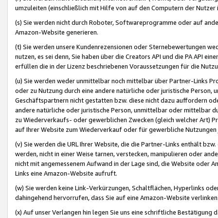
umzuleiten (einschließlich mit Hilfe von auf den Computern der Nutzer i
(s) Sie werden nicht durch Roboter, Softwareprogramme oder auf andere
Amazon-Website generieren.
(t) Sie werden unsere Kundenrezensionen oder Sternebewertungen wed
nutzen, es sei denn, Sie haben über die Creators API und die PA API e
erfüllen die in der Lizenz beschriebenen Voraussetzungen für die Nutzu
(u) Sie werden weder unmittelbar noch mittelbar über Partner-Links P
oder zu Nutzung durch eine andere natürliche oder juristische Person,
Geschäftspartnern nicht gestatten bzw. diese nicht dazu auffordern od
andere natürliche oder juristische Person, unmittelbar oder mittelbar
zu Wiederverkaufs- oder gewerblichen Zwecken (gleich welcher Art) 
auf Ihrer Website zum Wiederverkauf oder für gewerbliche Nutzungen 
(v) Sie werden die URL Ihrer Website, die die Partner-Links enthält b
werden, nicht in einer Weise tarnen, verstecken, manipulieren oder and
nicht mit angemessenem Aufwand in der Lage sind, die Website oder A
Links eine Amazon-Website aufruft.
(w) Sie werden keine Link-Verkürzungen, Schaltflächen, Hyperlinks ode
dahingehend hervorrufen, dass Sie auf eine Amazon-Website verlinken
(x) Auf unser Verlangen hin legen Sie uns eine schriftliche Bestätigung