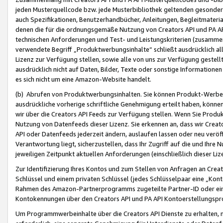
jeden Musterquellcode bzw. jede Musterbibliothek geltenden gesonder
auch Spezifikationen, Benutzerhandbücher, Anleitungen, Begleitmaterial
denen die für die ordnungsgemäße Nutzung von Creators API und PA A
technischen Anforderungen und Test- und Leistungskriterien (zusammen
verwendete Begriff „Produktwerbungsinhalte“ schließt ausdrücklich al
Lizenz zur Verfügung stellen, sowie alle von uns zur Verfügung gestel
ausdrücklich nicht auf Daten, Bilder, Texte oder sonstige Informatione
es sich nicht um eine Amazon-Website handelt.
(b) Abrufen von Produktwerbungsinhalten. Sie können Produkt-Werbein
ausdrückliche vorherige schriftliche Genehmigung erteilt haben, könn
wir über die Creators API Feeds zur Verfügung stellen. Wenn Sie Produk
Nutzung von Datenfeeds dieser Lizenz. Sie erkennen an, dass wir Creat
API oder Datenfeeds jederzeit ändern, auslaufen lassen oder neu veröffe
Verantwortung liegt, sicherzustellen, dass Ihr Zugriff auf die und Ihr
jeweiligen Zeitpunkt aktuellen Anforderungen (einschließlich dieser Liz
Zur Identifizierung Ihres Kontos und zum Stellen von Anfragen an Crea
Schlüssel und einem privaten Schlüssel (jedes Schlüsselpaar eine „Kon
Rahmen des Amazon-Partnerprogramms zugeteilte Partner-ID oder ein
Kontokennungen über den Creators API und PA API Kontoerstellungspro
Um Programmwerbeinhalte über die Creators API Dienste zu erhalten, m