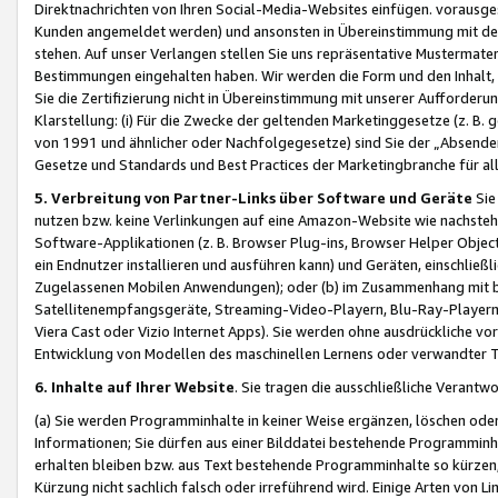
Direktnachrichten von Ihren Social-Media-Websites einfügen. vorausg
Kunden angemeldet werden) und ansonsten in Übereinstimmung mit der
stehen. Auf unser Verlangen stellen Sie uns repräsentative Mustermater
Bestimmungen eingehalten haben. Wir werden die Form und den Inhalt, di
Sie die Zertifizierung nicht in Übereinstimmung mit unserer Aufforderu
Klarstellung: (i) Für die Zwecke der geltenden Marketinggesetze (z. 
von 1991 und ähnlicher oder Nachfolgegesetze) sind Sie der „Absender“ j
Gesetze und Standards und Best Practices der Marketingbranche für 
5. Verbreitung von Partner-Links über Software und Geräte
Sie
nutzen bzw. keine Verlinkungen auf eine Amazon-Website wie nachsteh
Software-Applikationen (z. B. Browser Plug-ins, Browser Helper Objec
ein Endnutzer installieren und ausführen kann) und Geräten, einschlie
Zugelassenen Mobilen Anwendungen); oder (b) im Zusammenhang mit bzw.
Satellitenempfangsgeräte, Streaming-Video-Playern, Blu-Ray-Playern 
Viera Cast oder Vizio Internet Apps). Sie werden ohne ausdrückliche v
Entwicklung von Modellen des maschinellen Lernens oder verwandter 
6. Inhalte auf Ihrer Website
. Sie tragen die ausschließliche Verantwo
(a) Sie werden Programminhalte in keiner Weise ergänzen, löschen oder
Informationen; Sie dürfen aus einer Bilddatei bestehende Programminhal
erhalten bleiben bzw. aus Text bestehende Programminhalte so kürzen, 
Kürzung nicht sachlich falsch oder irreführend wird. Einige Arten von L