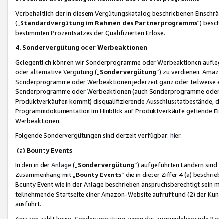
Vorbehaltlich der in diesem Vergütungskatalog beschriebenen Einschr
(„
Standardvergütung im Rahmen des Partnerprogramms
“) besc
bestimmten Prozentsatzes der Qualifizierten Erlöse.
4. Sondervergütung oder Werbeaktionen
Gelegentlich können wir Sonderprogramme oder Werbeaktionen auflegen,
oder alternative Vergütung („
Sondervergütung
”) zu verdienen. Amazo
Sonderprogramme oder Werbeaktionen jederzeit ganz oder teilweise einz
Sonderprogramme oder Werbeaktionen (auch Sonderprogramme oder We
Produktverkäufen kommt) disqualifizierende Ausschlusstatbestände, di
Programmdokumentation im Hinblick auf Produktverkäufe geltende E
Werbeaktionen.
Folgende Sondervergütungen sind derzeit verfügbar:
hier
.
(a) Bounty Events
In den in der
Anlage
(„
Sondervergütung
“) aufgeführten Ländern sind
Zusammenhang mit „
Bounty Events
“ die in dieser Ziffer 4 (a) besch
Bounty Event wie in der Anlage beschrieben anspruchsberechtigt sein mu
teilnehmende Startseite einer Amazon-Website aufruft und (2) der Kun
ausführt.
Amazon zahlt keine Sondervergütung, wenn das zugrundeliegende Boun