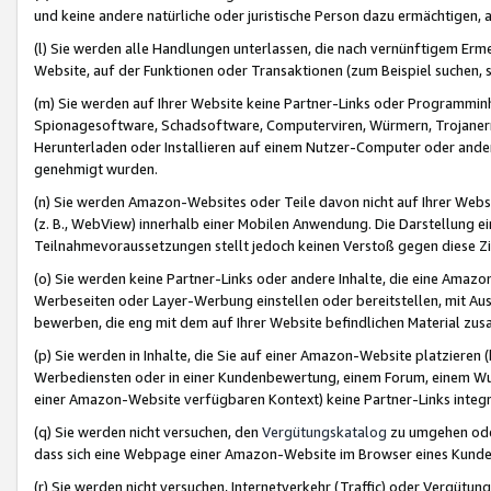
und keine andere natürliche oder juristische Person dazu ermächtigen, a
(l) Sie werden alle Handlungen unterlassen, die nach vernünftigem Erme
Website, auf der Funktionen oder Transaktionen (zum Beispiel suchen, s
(m) Sie werden auf Ihrer Website keine Partner-Links oder Programmin
Spionagesoftware, Schadsoftware, Computerviren, Würmern, Trojaner
Herunterladen oder Installieren auf einem Nutzer-Computer oder ande
genehmigt wurden.
(n) Sie werden Amazon-Websites oder Teile davon nicht auf Ihrer Websi
(z. B., WebView) innerhalb einer Mobilen Anwendung. Die Darstellung ein
Teilnahmevoraussetzungen stellt jedoch keinen Verstoß gegen diese Zif
(o) Sie werden keine Partner-Links oder andere Inhalte, die eine Am
Werbeseiten oder Layer-Werbung einstellen oder bereitstellen, mit Au
bewerben, die eng mit dem auf Ihrer Website befindlichen Material z
(p) Sie werden in Inhalte, die Sie auf einer Amazon-Website platzier
Werbediensten oder in einer Kundenbewertung, einem Forum, einem Wun
einer Amazon-Website verfügbaren Kontext) keine Partner-Links integr
(q) Sie werden nicht versuchen, den
Vergütungskatalog
zu umgehen oder
dass sich eine Webpage einer Amazon-Website im Browser eines Kunden 
(r) Sie werden nicht versuchen, Internetverkehr (Traffic) oder Vergü