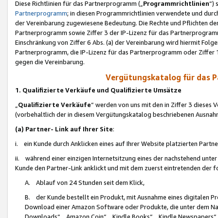
Diese Richtlinien für das Partnerprogramm („
Programmrichtlinien
“)
Partnerprogramm
; in diesen Programmrichtlinien verwendete und durch
der Vereinbarung zugewiesene Bedeutung. Die Rechte und Pflichten de
Partnerprogramm sowie Ziffer 3 der IP-Lizenz für das Partnerprogram
Einschränkung von Ziffer 6 Abs. (a) der Vereinbarung wird hiermit Fol
Partnerprogramm, die IP-Lizenz für das Partnerprogramm oder Ziffer 1
gegen die Vereinbarung.
Vergütungskatalog für das 
1. Qualifizierte Verkäufe und Qualifizierte Umsätze
„
Qualifizierte Verkäufe
“ werden von uns mit den in Ziffer 3 diese
(vorbehaltlich der in diesem Vergütungskatalog beschriebenen Ausnah
(a) Partner- Link auf Ihrer Site
:
i. ein Kunde durch Anklicken eines auf Ihrer Website platzierten Part
ii. während einer einzigen Internetsitzung eines der nachstehend unter (i)
Kunde den Partner-Link anklickt und mit dem zuerst eintretenden der f
A. Ablauf von 24 Stunden seit dem Klick,
B. der Kunde bestellt ein Produkt, mit Ausnahme eines digitalen P
Download einer Amazon Software oder Produkte, die unter dem N
Downloads“, „Amazon Coin“, „Kindle Books“, „Kindle Newspapers“, „