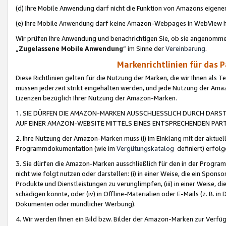
(d) Ihre Mobile Anwendung darf nicht die Funktion von Amazons eige
(e) Ihre Mobile Anwendung darf keine Amazon-Webpages in WebView 
Wir prüfen Ihre Anwendung und benachrichtigen Sie, ob sie angenomm
„
Zugelassene Mobile Anwendung
“ im Sinne der
Vereinbarung
.
Markenrichtlinien für das 
Diese Richtlinien gelten für die Nutzung der Marken, die wir Ihnen als 
müssen jederzeit strikt eingehalten werden, und jede Nutzung der Ama
Lizenzen bezüglich Ihrer Nutzung der Amazon-Marken.
1. SIE DÜRFEN DIE AMAZON-MARKEN AUSSCHLIESSLICH DURCH DARS
AUF EINER AMAZON-WEBSITE MITTELS EINES ENTSPRECHENDEN PART
2. Ihre Nutzung der Amazon-Marken muss (i) im Einklang mit der aktuells
Programmdokumentation (wie im
Vergütungskatalog
definiert) erfolg
3. Sie dürfen die Amazon-Marken ausschließlich für den in der Progr
nicht wie folgt nutzen oder darstellen: (i) in einer Weise, die ein Spo
Produkte und Dienstleistungen zu verunglimpfen, (iii) in einer Weise
schädigen könnte, oder (iv) in Offline-Materialien oder E-Mails (z. B.
Dokumenten oder mündlicher Werbung).
4. Wir werden Ihnen ein Bild bzw. Bilder der Amazon-Marken zur Verfüg