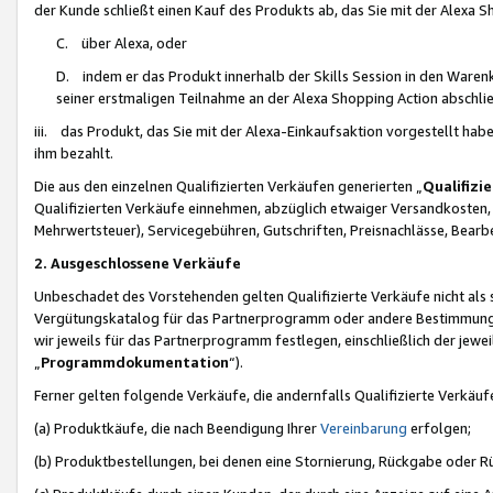
der Kunde schließt einen Kauf des Produkts ab, das Sie mit der Alexa 
C. über Alexa, oder
D. indem er das Produkt innerhalb der Skills Session in den Waren
seiner erstmaligen Teilnahme an der Alexa Shopping Action abschlie
iii. das Produkt, das Sie mit der Alexa-Einkaufsaktion vorgestellt ha
ihm bezahlt.
Die aus den einzelnen Qualifizierten Verkäufen generierten „
Qualifizi
Qualifizierten Verkäufe einnehmen, abzüglich etwaiger Versandkosten
Mehrwertsteuer), Servicegebühren, Gutschriften, Preisnachlässe, Bear
2. Ausgeschlossene Verkäufe
Unbeschadet des Vorstehenden gelten Qualifizierte Verkäufe nicht als
Vergütungskatalog für das Partnerprogramm oder andere Bestimmungen,
wir jeweils für das Partnerprogramm festlegen, einschließlich der jewe
„
Programmdokumentation
“).
Ferner gelten folgende Verkäufe, die andernfalls Qualifizierte Verkä
(a) Produktkäufe, die nach Beendigung Ihrer
Vereinbarung
erfolgen;
(b) Produktbestellungen, bei denen eine Stornierung, Rückgabe oder R