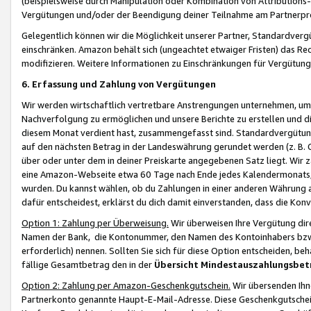
(beispielsweise durch Manipulation oder Kombination von Attributions-
Vergütungen und/oder der Beendigung deiner Teilnahme am Partnerp
Gelegentlich können wir die Möglichkeit unserer Partner, Standardv
einschränken. Amazon behält sich (ungeachtet etwaiger Fristen) das Re
modifizieren. Weitere Informationen zu Einschränkungen für Vergütung
6. Erfassung und Zahlung von Vergütungen
Wir werden wirtschaftlich vertretbare Anstrengungen unternehmen, um 
Nachverfolgung zu ermöglichen und unsere Berichte zu erstellen und di
diesem Monat verdient hast, zusammengefasst sind. Standardvergütung
auf den nächsten Betrag in der Landeswährung gerundet werden (z. B. C
über oder unter dem in deiner Preiskarte angegebenen Satz liegt. Wir
eine Amazon-Webseite etwa 60 Tage nach Ende jedes Kalendermonats, i
wurden. Du kannst wählen, ob du Zahlungen in einer anderen Währung
dafür entscheidest, erklärst du dich damit einverstanden, dass die K
Option 1: Zahlung per Überweisung.
Wir überweisen Ihre Vergütung dir
Namen der Bank, die Kontonummer, den Namen des Kontoinhabers bzw. a
erforderlich) nennen. Sollten Sie sich für diese Option entscheiden, be
fällige Gesamtbetrag den in der
Übersicht Mindestauszahlungsbet
Option 2: Zahlung per Amazon-Geschenkgutschein.
Wir übersenden Ihne
Partnerkonto genannte Haupt-E-Mail-Adresse. Diese Geschenkgutschei