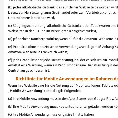
(b) jedes alkoholische Getränk, das auf deiner Webseite beworben wird
Lizenz zur Herstellung, zum Großhandel oder zum Vertrieb alkoholisch
Unternehmens betrieben wird,
(c) Säuglingsnahruhrung, alkoholische Getränke oder Tabakwaren und E
Webseiten in der EU und im Vereinigten Königreich wirbst,
(d) pflanzliche Raucherprodukte, wenn du für die Amazon-Webseite in B
(e) Produkte ohne medizinischen Verwendungszweck gemäß Anhang XVI 
Amazon-Webseite in Frankreich wirbst,
(f) jedes Produkt oder jede Dienstleistung, bei der es sich um ein Prod
erhältst eine Warnung, wenn ein Produkt oder eine Dienstleistung in de
Central ausgeschlossen ist.
Richtlinie für Mobile Anwendungen im Rahmen de
Wenn Ihre Website eine für die Nutzung auf Mobiltelefonen, Tablets 
„
Mobile Anwendung
“) enthält, gilt Folgendes:
(a) Ihre Mobile Anwendung muss in den App-Stores von Google Play, A
(b) Ihre Mobile Anwendung muss kostenlos heruntergeladen werden könn
(c) Ihre Mobile Anwendung muss originäre Inhalte haben,