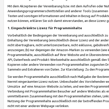
Mit dem Akzeptieren der Vereinbarung bzw. mit dem Aufrufen oder Nutz
Anwendungsprogrammierschnittstellen und anderer Tools (zusammen die
Texten und sonstigen Informationen und Inhalten in Bezug auf Produkte
nutzen können, erklären Sie sich damit einverstanden, an diese Lizenz 
1. Eingeschränkte Lizenz für Programminhalte
Vorbehaltlich der Bedingungen der Vereinbarung und ausschließlich z
Einhaltung der Vereinbarung (einschließlich dieser Lizenz und der ande
nicht übertragbare, nicht unterlizenzierbare, nicht exklusive, gebühren
anzuzeigen; (b) nur diejenigen der Amazon-Marken zu verwenden (wie in 
Programminhalte, ausschließlich auf Ihrer Website und in Übereinstimmu
API, Datenfeeds und Produkt-Werbeinhalte ausschließlich gemäß den Spe
Kopieren oder andere Verwenden von Programminhalten zugunsten Dri
Sammeln und Extrahieren von Daten. Zur Klarstellung: Zu den Program
Sie werden Programminhalte ausschließlich nach Maßgabe der Besti
hiermit eingeräumten Lizenz nutzen. Unbeschadet des Vorstehenden we
Umsätze auf eine Amazon-Website zu leiten, und werden Programminhal
Verbindung mit Programminhalten Besucher auf andere Websites als ein
unmittelbarem Zusammenhang mit den Programminhalten stehen, Links z
Nutzung der Programminhalte ausschließlich mit der betreffenden Pr
nicht mit einer anderen Webpage verlinken.