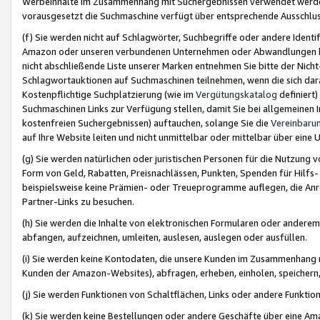
Werbeinhalte im Zusammenhang mit Suchergebnissen verwendet werden,
vorausgesetzt die Suchmaschine verfügt über entsprechende Ausschlu
(f) Sie werden nicht auf Schlagwörter, Suchbegriffe oder andere Ident
Amazon oder unseren verbundenen Unternehmen oder Abwandlungen bzw
nicht abschließende Liste unserer Marken entnehmen Sie bitte der Nich
Schlagwortauktionen auf Suchmaschinen teilnehmen, wenn die sich da
Kostenpflichtige Suchplatzierung (wie im
Vergütungskatalog
definiert
Suchmaschinen Links zur Verfügung stellen, damit Sie bei allgemeinen I
kostenfreien Suchergebnissen) auftauchen, solange Sie die
Vereinbaru
auf Ihre Website leiten und nicht unmittelbar oder mittelbar über eine
(g) Sie werden natürlichen oder juristischen Personen für die Nutzung 
Form von Geld, Rabatten, Preisnachlässen, Punkten, Spenden für Hilfs
beispielsweise keine Prämien- oder Treueprogramme auflegen, die Anrei
Partner-Links zu besuchen.
(h) Sie werden die Inhalte von elektronischen Formularen oder anderem M
abfangen, aufzeichnen, umleiten, auslesen, auslegen oder ausfüllen.
(i) Sie werden keine Kontodaten, die unsere Kunden im Zusammenhang 
Kunden der Amazon-Websites), abfragen, erheben, einholen, speichern,
(j) Sie werden Funktionen von Schaltflächen, Links oder andere Funkti
(k) Sie werden keine Bestellungen oder andere Geschäfte über eine Ama