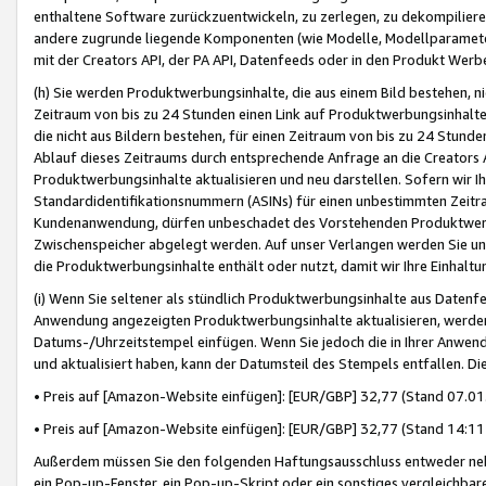
enthaltene Software zurückzuentwickeln, zu zerlegen, zu dekompilier
andere zugrunde liegende Komponenten (wie Modelle, Modellparameter
mit der Creators API, der PA API, Datenfeeds oder in den Produkt Werb
(h) Sie werden Produktwerbungsinhalte, die aus einem Bild bestehen, ni
Zeitraum von bis zu 24 Stunden einen Link auf Produktwerbungsinhalte
die nicht aus Bildern bestehen, für einen Zeitraum von bis zu 24 Stund
Ablauf dieses Zeitraums durch entsprechende Anfrage an die Creators 
Produktwerbungsinhalte aktualisieren und neu darstellen. Sofern wir Ih
Standardidentifikationsnummern (ASINs) für einen unbestimmten Zeitra
Kundenanwendung, dürfen unbeschadet des Vorstehenden Produktwerbu
Zwischenspeicher abgelegt werden. Auf unser Verlangen werden Sie un
die Produktwerbungsinhalte enthält oder nutzt, damit wir Ihre Einhalt
(i) Wenn Sie seltener als stündlich Produktwerbungsinhalte aus Datenfe
Anwendung angezeigten Produktwerbungsinhalte aktualisieren, werden 
Datums-/Uhrzeitstempel einfügen. Wenn Sie jedoch die in Ihrer Anwe
und aktualisiert haben, kann der Datumsteil des Stempels entfallen. Dies
• Preis auf [Amazon-Website einfügen]: [EUR/GBP] 32,77 (Stand 07.01.
• Preis auf [Amazon-Website einfügen]: [EUR/GBP] 32,77 (Stand 14:11 
Außerdem müssen Sie den folgenden Haftungsausschluss entweder neb
ein Pop-up-Fenster, ein Pop-up-Skript oder ein sonstiges vergleichba