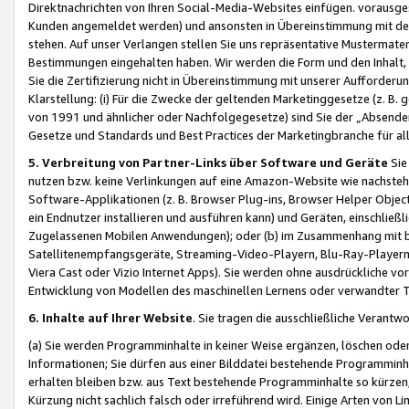
Direktnachrichten von Ihren Social-Media-Websites einfügen. vorausg
Kunden angemeldet werden) und ansonsten in Übereinstimmung mit der
stehen. Auf unser Verlangen stellen Sie uns repräsentative Mustermater
Bestimmungen eingehalten haben. Wir werden die Form und den Inhalt, di
Sie die Zertifizierung nicht in Übereinstimmung mit unserer Aufforderu
Klarstellung: (i) Für die Zwecke der geltenden Marketinggesetze (z. 
von 1991 und ähnlicher oder Nachfolgegesetze) sind Sie der „Absender“ j
Gesetze und Standards und Best Practices der Marketingbranche für 
5. Verbreitung von Partner-Links über Software und Geräte
Sie
nutzen bzw. keine Verlinkungen auf eine Amazon-Website wie nachsteh
Software-Applikationen (z. B. Browser Plug-ins, Browser Helper Objec
ein Endnutzer installieren und ausführen kann) und Geräten, einschlie
Zugelassenen Mobilen Anwendungen); oder (b) im Zusammenhang mit bzw.
Satellitenempfangsgeräte, Streaming-Video-Playern, Blu-Ray-Playern 
Viera Cast oder Vizio Internet Apps). Sie werden ohne ausdrückliche v
Entwicklung von Modellen des maschinellen Lernens oder verwandter 
6. Inhalte auf Ihrer Website
. Sie tragen die ausschließliche Verantwo
(a) Sie werden Programminhalte in keiner Weise ergänzen, löschen oder
Informationen; Sie dürfen aus einer Bilddatei bestehende Programminhal
erhalten bleiben bzw. aus Text bestehende Programminhalte so kürzen, 
Kürzung nicht sachlich falsch oder irreführend wird. Einige Arten von L