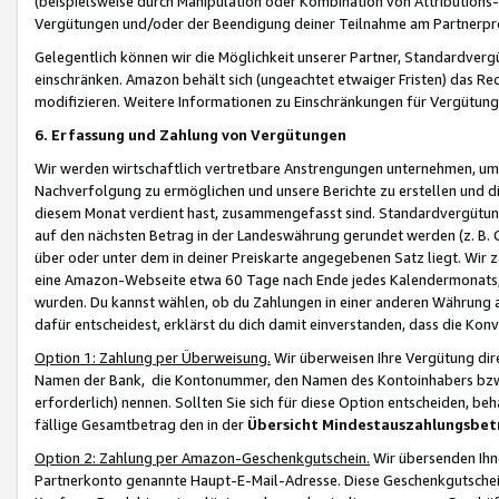
(beispielsweise durch Manipulation oder Kombination von Attributions-
Vergütungen und/oder der Beendigung deiner Teilnahme am Partnerp
Gelegentlich können wir die Möglichkeit unserer Partner, Standardv
einschränken. Amazon behält sich (ungeachtet etwaiger Fristen) das Re
modifizieren. Weitere Informationen zu Einschränkungen für Vergütung
6. Erfassung und Zahlung von Vergütungen
Wir werden wirtschaftlich vertretbare Anstrengungen unternehmen, um 
Nachverfolgung zu ermöglichen und unsere Berichte zu erstellen und di
diesem Monat verdient hast, zusammengefasst sind. Standardvergütung
auf den nächsten Betrag in der Landeswährung gerundet werden (z. B. C
über oder unter dem in deiner Preiskarte angegebenen Satz liegt. Wir
eine Amazon-Webseite etwa 60 Tage nach Ende jedes Kalendermonats, i
wurden. Du kannst wählen, ob du Zahlungen in einer anderen Währung
dafür entscheidest, erklärst du dich damit einverstanden, dass die K
Option 1: Zahlung per Überweisung.
Wir überweisen Ihre Vergütung dir
Namen der Bank, die Kontonummer, den Namen des Kontoinhabers bzw. a
erforderlich) nennen. Sollten Sie sich für diese Option entscheiden, be
fällige Gesamtbetrag den in der
Übersicht Mindestauszahlungsbet
Option 2: Zahlung per Amazon-Geschenkgutschein.
Wir übersenden Ihne
Partnerkonto genannte Haupt-E-Mail-Adresse. Diese Geschenkgutschei