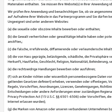
Materialien enthalten. Sie müssen Ihre Website(s) in Ihrer Anwendung ide
Wir prüfen Ihre Anwendung und benachrichtigen Sie, ob sie angenommen
auf Aufnahme Ihrer Website in das Partnerprogramm und Sie dürfen kei
Ungeeignet sind unter anderem Websites:
(a) die sexuelle oder obszöne Inhalte bewerben oder enthalten;
(b) die Gewalt verherrlichen oder gewalttätige Inhalte haben oder pot
anstiften,;
(c) die falsche, irreführende, diffamierende oder verleumderische Inha
(d) die von Hass geprägte, belästigende, schädliche, die Privatsphäre v
Herkunft, Hautfarbe, Geschlecht, Religion, Nationalität, Behinderung, 
(e) die rechtswidrige Handlungen bewerben oder ausführen;
(f) sich an Kinder richten oder wissentlich personenbezogene Daten vo
geltenden Gesetzen definiert) erheben, verwenden oder offenlegen, Vo
Regeln, Vorschriften, Anordnungen, Lizenzen, Genehmigungen, Richtlini
Entscheidungen oder andere Anforderungen einer zuständigen Regierung
Privacy Protection Act (15 U.S.C. §§ 6501-6506) oder Vorschriften, di
Internet erlassen wurden);
(g) die Marken von Amazon oder unseren verbundenen Unternehmen b