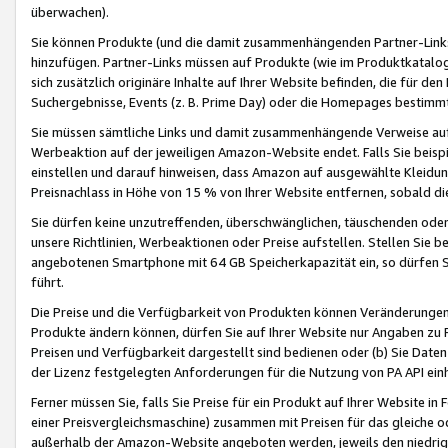
überwachen).
Sie können Produkte (und die damit zusammenhängenden Partner-Links)
hinzufügen. Partner-Links müssen auf Produkte (wie im Produktkatalog de
sich zusätzlich originäre Inhalte auf Ihrer Website befinden, die für 
Suchergebnisse, Events (z. B. Prime Day) oder die Homepages bestimmte
Sie müssen sämtliche Links und damit zusammenhängende Verweise auf z
Werbeaktion auf der jeweiligen Amazon-Website endet. Falls Sie beisp
einstellen und darauf hinweisen, dass Amazon auf ausgewählte Kleidun
Preisnachlass in Höhe von 15 % von Ihrer Website entfernen, sobald di
Sie dürfen keine unzutreffenden, überschwänglichen, täuschenden od
unsere Richtlinien, Werbeaktionen oder Preise aufstellen. Stellen Sie 
angebotenen Smartphone mit 64 GB Speicherkapazität ein, so dürfen S
führt.
Die Preise und die Verfügbarkeit von Produkten können Veränderungen 
Produkte ändern können, dürfen Sie auf Ihrer Website nur Angaben zu P
Preisen und Verfügbarkeit dargestellt sind bedienen oder (b) Sie Daten
der Lizenz festgelegten Anforderungen für die Nutzung von PA API einh
Ferner müssen Sie, falls Sie Preise für ein Produkt auf Ihrer Website in 
einer Preisvergleichsmaschine) zusammen mit Preisen für das gleiche o
außerhalb der Amazon-Website angeboten werden, jeweils den niedrigst