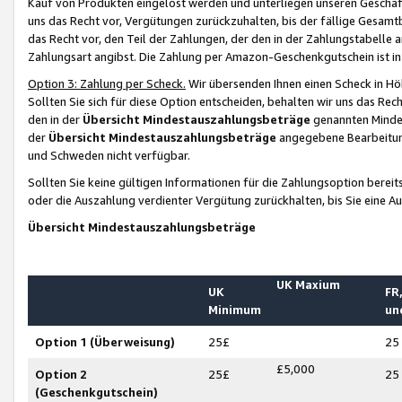
Kauf von Produkten eingelöst werden und unterliegen unseren Geschäf
uns das Recht vor, Vergütungen zurückzuhalten, bis der fällige Gesamt
das Recht vor, den Teil der Zahlungen, der den in der Zahlungstabelle 
Zahlungsart angibst. Die Zahlung per Amazon-Geschenkgutschein ist in
Option 3: Zahlung per Scheck.
Wir übersenden Ihnen einen Scheck in Höh
Sollten Sie sich für diese Option entscheiden, behalten wir uns das Rec
den in der
Übersicht Mindestauszahlungsbeträge
genannten Mindest
der
Übersicht Mindestauszahlungsbeträge
angegebene Bearbeitung
und Schweden nicht verfügbar.
Sollten Sie keine gültigen Informationen für die Zahlungsoption bereit
oder die Auszahlung verdienter Vergütung zurückhalten, bis Sie eine A
Übersicht Mindestauszahlungsbeträge
UK Maxium
UK
FR,
Minimum
un
Option 1 (Überweisung)
25£
25
£5,000
Option 2
25£
25
(Geschenkgutschein)