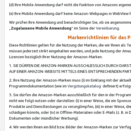
(d) Ihre Mobile Anwendung darf nicht die Funktion von Amazons eige
(e) Ihre Mobile Anwendung darf keine Amazon-Webpages in WebView 
Wir prüfen Ihre Anwendung und benachrichtigen Sie, ob sie angenomm
„
Zugelassene Mobile Anwendung
“ im Sinne der
Vereinbarung
.
Markenrichtlinien für das 
Diese Richtlinien gelten für die Nutzung der Marken, die wir Ihnen als 
müssen jederzeit strikt eingehalten werden, und jede Nutzung der Ama
Lizenzen bezüglich Ihrer Nutzung der Amazon-Marken.
1. SIE DÜRFEN DIE AMAZON-MARKEN AUSSCHLIESSLICH DURCH DARS
AUF EINER AMAZON-WEBSITE MITTELS EINES ENTSPRECHENDEN PART
2. Ihre Nutzung der Amazon-Marken muss (i) im Einklang mit der aktuells
Programmdokumentation (wie im
Vergütungskatalog
definiert) erfolg
3. Sie dürfen die Amazon-Marken ausschließlich für den in der Progr
nicht wie folgt nutzen oder darstellen: (i) in einer Weise, die ein Spo
Produkte und Dienstleistungen zu verunglimpfen, (iii) in einer Weise
schädigen könnte, oder (iv) in Offline-Materialien oder E-Mails (z. B.
Dokumenten oder mündlicher Werbung).
4. Wir werden Ihnen ein Bild bzw. Bilder der Amazon-Marken zur Verfüg