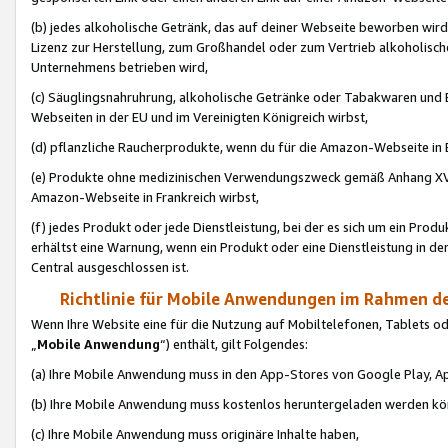
(b) jedes alkoholische Getränk, das auf deiner Webseite beworben wird
Lizenz zur Herstellung, zum Großhandel oder zum Vertrieb alkoholisch
Unternehmens betrieben wird,
(c) Säuglingsnahruhrung, alkoholische Getränke oder Tabakwaren und E
Webseiten in der EU und im Vereinigten Königreich wirbst,
(d) pflanzliche Raucherprodukte, wenn du für die Amazon-Webseite in B
(e) Produkte ohne medizinischen Verwendungszweck gemäß Anhang XVI 
Amazon-Webseite in Frankreich wirbst,
(f) jedes Produkt oder jede Dienstleistung, bei der es sich um ein Prod
erhältst eine Warnung, wenn ein Produkt oder eine Dienstleistung in de
Central ausgeschlossen ist.
Richtlinie für Mobile Anwendungen im Rahmen de
Wenn Ihre Website eine für die Nutzung auf Mobiltelefonen, Tablets 
„
Mobile Anwendung
“) enthält, gilt Folgendes:
(a) Ihre Mobile Anwendung muss in den App-Stores von Google Play, A
(b) Ihre Mobile Anwendung muss kostenlos heruntergeladen werden könn
(c) Ihre Mobile Anwendung muss originäre Inhalte haben,