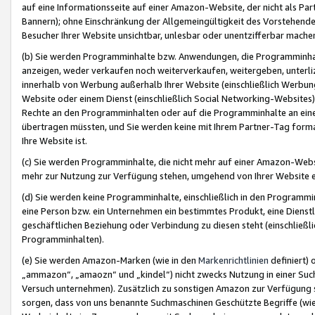
auf eine Informationsseite auf einer Amazon-Website, der nicht als Part
Bannern); ohne Einschränkung der Allgemeingültigkeit des Vorstehende
Besucher Ihrer Website unsichtbar, unlesbar oder unentzifferbar mache
(b) Sie werden Programminhalte bzw. Anwendungen, die Programminhalt
anzeigen, weder verkaufen noch weiterverkaufen, weitergeben, unterli
innerhalb von Werbung außerhalb Ihrer Website (einschließlich Werbun
Website oder einem Dienst (einschließlich Social Networking-Website
Rechte an den Programminhalten oder auf die Programminhalte an eine a
übertragen müssten, und Sie werden keine mit Ihrem Partner-Tag formati
Ihre Website ist.
(c) Sie werden Programminhalte, die nicht mehr auf einer Amazon-Websit
mehr zur Nutzung zur Verfügung stehen, umgehend von Ihrer Website e
(d) Sie werden keine Programminhalte, einschließlich in den Programmin
eine Person bzw. ein Unternehmen ein bestimmtes Produkt, eine Dienstle
geschäftlichen Beziehung oder Verbindung zu diesen steht (einschließli
Programminhalten).
(e) Sie werden Amazon-Marken (wie in den
Markenrichtlinien
definiert) 
„ammazon“, „amaozn“ und „kindel“) nicht zwecks Nutzung in einer Suc
Versuch unternehmen). Zusätzlich zu sonstigen Amazon zur Verfügung 
sorgen, dass von uns benannte Suchmaschinen Geschützte Begriffe (wie 