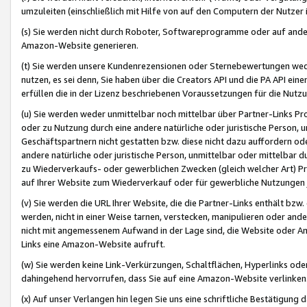
umzuleiten (einschließlich mit Hilfe von auf den Computern der Nutzer i
(s) Sie werden nicht durch Roboter, Softwareprogramme oder auf andere
Amazon-Website generieren.
(t) Sie werden unsere Kundenrezensionen oder Sternebewertungen wed
nutzen, es sei denn, Sie haben über die Creators API und die PA API e
erfüllen die in der Lizenz beschriebenen Voraussetzungen für die Nutzu
(u) Sie werden weder unmittelbar noch mittelbar über Partner-Links P
oder zu Nutzung durch eine andere natürliche oder juristische Person,
Geschäftspartnern nicht gestatten bzw. diese nicht dazu auffordern od
andere natürliche oder juristische Person, unmittelbar oder mittelbar
zu Wiederverkaufs- oder gewerblichen Zwecken (gleich welcher Art) 
auf Ihrer Website zum Wiederverkauf oder für gewerbliche Nutzungen 
(v) Sie werden die URL Ihrer Website, die die Partner-Links enthält b
werden, nicht in einer Weise tarnen, verstecken, manipulieren oder and
nicht mit angemessenem Aufwand in der Lage sind, die Website oder A
Links eine Amazon-Website aufruft.
(w) Sie werden keine Link-Verkürzungen, Schaltflächen, Hyperlinks ode
dahingehend hervorrufen, dass Sie auf eine Amazon-Website verlinken
(x) Auf unser Verlangen hin legen Sie uns eine schriftliche Bestätigung