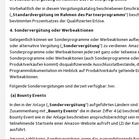
Vorbehaltlich der in diesem Vergütungskatalog beschriebenen Einschr
(„
Standardvergütung im Rahmen des Partnerprogramms
“) besc
bestimmten Prozentsatzes der Qualifizierten Erlöse.
4. Sondervergütung oder Werbeaktionen
Gelegentlich können wir Sonderprogramme oder Werbeaktionen auflegen,
oder alternative Vergütung („
Sondervergütung
”) zu verdienen. Amazo
Sonderprogramme oder Werbeaktionen jederzeit ganz oder teilweise einz
Sonderprogramme oder Werbeaktionen (auch Sonderprogramme oder We
Produktverkäufen kommt) disqualifizierende Ausschlusstatbestände, di
Programmdokumentation im Hinblick auf Produktverkäufe geltende E
Werbeaktionen.
Folgende Sondervergütungen sind derzeit verfügbar:
hier
.
(a) Bounty Events
In den in der
Anlage
(„
Sondervergütung
“) aufgeführten Ländern sind
Zusammenhang mit „
Bounty Events
“ die in dieser Ziffer 4 (a) besch
Bounty Event wie in der Anlage beschrieben anspruchsberechtigt sein mu
teilnehmende Startseite einer Amazon-Website aufruft und (2) der Kun
ausführt.
Amazon zahlt keine Sondervergütung, wenn das zugrundeliegende Boun