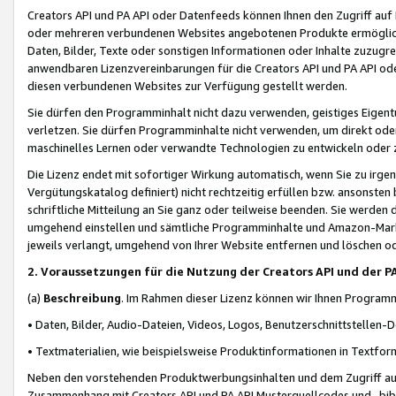
Creators API und PA API oder Datenfeeds können Ihnen den Zugriff auf D
oder mehreren verbundenen Websites angebotenen Produkte ermögliche
Daten, Bilder, Texte oder sonstigen Informationen oder Inhalte zuzugre
anwendbaren Lizenzvereinbarungen für die Creators API und PA API od
diesen verbundenen Websites zur Verfügung gestellt werden.
Sie dürfen den Programminhalt nicht dazu verwenden, geistiges Eigent
verletzen. Sie dürfen Programminhalte nicht verwenden, um direkt ode
maschinelles Lernen oder verwandte Technologien zu entwickeln oder zu
Die Lizenz endet mit sofortiger Wirkung automatisch, wenn Sie zu irg
Vergütungskatalog definiert) nicht rechtzeitig erfüllen bzw. ansonsten
schriftliche Mitteilung an Sie ganz oder teilweise beenden. Sie werden
umgehend einstellen und sämtliche Programminhalte und Amazon-Marke
jeweils verlangt, umgehend von Ihrer Website entfernen und löschen od
2. Voraussetzungen für die Nutzung der Creators API und der P
(a)
Beschreibung
. Im Rahmen dieser Lizenz können wir Ihnen Programmi
• Daten, Bilder, Audio-Dateien, Videos, Logos, Benutzerschnittstellen-
• Textmaterialien, wie beispielsweise Produktinformationen in Textfor
Neben den vorstehenden Produktwerbungsinhalten und dem Zugriff auf 
Zusammenhang mit Creators API und PA API Musterquellcodes und -bibli