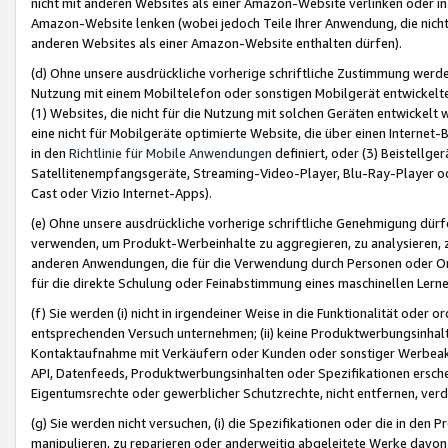
nicht mit anderen Websites als einer Amazon-Website verlinken oder i
Amazon-Website lenken (wobei jedoch Teile Ihrer Anwendung, die nich
anderen Websites als einer Amazon-Website enthalten dürfen).
(d) Ohne unsere ausdrückliche vorherige schriftliche Zustimmung werd
Nutzung mit einem Mobiltelefon oder sonstigen Mobilgerät entwickelt
(1) Websites, die nicht für die Nutzung mit solchen Geräten entwickelt
eine nicht für Mobilgeräte optimierte Website, die über einen Interne
in den
Richtlinie für Mobile Anwendungen
definiert, oder (3) Beistellge
Satellitenempfangsgeräte, Streaming-Video-Player, Blu-Ray-Player ode
Cast oder Vizio Internet-Apps).
(e) Ohne unsere ausdrückliche vorherige schriftliche Genehmigung dürfe
verwenden, um Produkt-Werbeinhalte zu aggregieren, zu analysieren, 
anderen Anwendungen, die für die Verwendung durch Personen oder Or
für die direkte Schulung oder Feinabstimmung eines maschinellen Lern
(f) Sie werden (i) nicht in irgendeiner Weise in die Funktionalität ode
entsprechenden Versuch unternehmen; (ii) keine Produktwerbungsinha
Kontaktaufnahme mit Verkäufern oder Kunden oder sonstiger Werbeaktiv
API, Datenfeeds, Produktwerbungsinhalten oder Spezifikationen erschei
Eigentumsrechte oder gewerblicher Schutzrechte, nicht entfernen, verd
(g) Sie werden nicht versuchen, (i) die Spezifikationen oder die in de
manipulieren, zu reparieren oder anderweitig abgeleitete Werke davon z