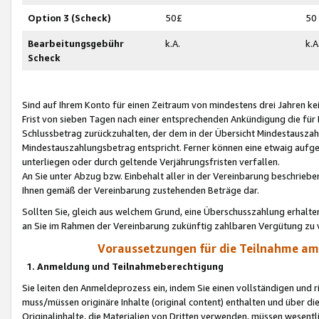
Option 3 (Scheck)
50£
50
Bearbeitungsgebühr
k.A.
k.A
Scheck
Sind auf Ihrem Konto für einen Zeitraum von mindestens drei Jahren kein
Frist von sieben Tagen nach einer entsprechenden Ankündigung die für
Schlussbetrag zurückzuhalten, der dem in der Übersicht Mindestausz
Mindestauszahlungsbetrag entspricht. Ferner können eine etwaig aufg
unterliegen oder durch geltende Verjährungsfristen verfallen.
An Sie unter Abzug bzw. Einbehalt aller in der Vereinbarung beschrieb
Ihnen gemäß der Vereinbarung zustehenden Beträge dar.
Sollten Sie, gleich aus welchem Grund, eine Überschusszahlung erhalte
an Sie im Rahmen der Vereinbarung zukünftig zahlbaren Vergütung zu 
Voraussetzungen für die Teilnahme a
1. Anmeldung und Teilnahmeberechtigung
Sie leiten den Anmeldeprozess ein, indem Sie einen vollständigen und 
muss/müssen originäre Inhalte (original content) enthalten und über d
Originalinhalte, die Materialien von Dritten verwenden, müssen wese