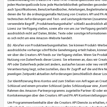
jeden Musterquellcode bzw. jede Musterbibliothek geltenden gesonder
auch Spezifikationen, Benutzerhandbücher, Anleitungen, Begleitmaterial
denen die für die ordnungsgemäße Nutzung von Creators API und PA A
technischen Anforderungen und Test- und Leistungskriterien (zusammen
verwendete Begriff „Produktwerbungsinhalte“ schließt ausdrücklich al
Lizenz zur Verfügung stellen, sowie alle von uns zur Verfügung gestel
ausdrücklich nicht auf Daten, Bilder, Texte oder sonstige Informatione
es sich nicht um eine Amazon-Website handelt.
(b) Abrufen von Produktwerbungsinhalten. Sie können Produkt-Werbein
ausdrückliche vorherige schriftliche Genehmigung erteilt haben, könn
wir über die Creators API Feeds zur Verfügung stellen. Wenn Sie Produk
Nutzung von Datenfeeds dieser Lizenz. Sie erkennen an, dass wir Creat
API oder Datenfeeds jederzeit ändern, auslaufen lassen oder neu veröffe
Verantwortung liegt, sicherzustellen, dass Ihr Zugriff auf die und Ihr
jeweiligen Zeitpunkt aktuellen Anforderungen (einschließlich dieser Liz
Zur Identifizierung Ihres Kontos und zum Stellen von Anfragen an Crea
Schlüssel und einem privaten Schlüssel (jedes Schlüsselpaar eine „Kon
Rahmen des Amazon-Partnerprogramms zugeteilte Partner-ID oder ein
Kontokennungen über den Creators API und PA API Kontoerstellungspro
Um Programmwerbeinhalte über die Creators API Dienste zu erhalten, m