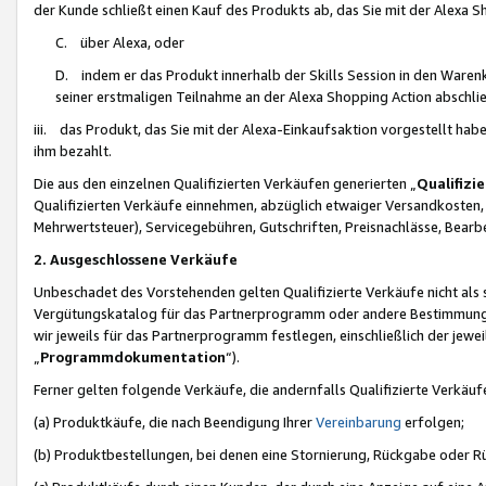
der Kunde schließt einen Kauf des Produkts ab, das Sie mit der Alexa 
C. über Alexa, oder
D. indem er das Produkt innerhalb der Skills Session in den Waren
seiner erstmaligen Teilnahme an der Alexa Shopping Action abschlie
iii. das Produkt, das Sie mit der Alexa-Einkaufsaktion vorgestellt ha
ihm bezahlt.
Die aus den einzelnen Qualifizierten Verkäufen generierten „
Qualifizi
Qualifizierten Verkäufe einnehmen, abzüglich etwaiger Versandkosten
Mehrwertsteuer), Servicegebühren, Gutschriften, Preisnachlässe, Bear
2. Ausgeschlossene Verkäufe
Unbeschadet des Vorstehenden gelten Qualifizierte Verkäufe nicht als
Vergütungskatalog für das Partnerprogramm oder andere Bestimmungen,
wir jeweils für das Partnerprogramm festlegen, einschließlich der jewe
„
Programmdokumentation
“).
Ferner gelten folgende Verkäufe, die andernfalls Qualifizierte Verkä
(a) Produktkäufe, die nach Beendigung Ihrer
Vereinbarung
erfolgen;
(b) Produktbestellungen, bei denen eine Stornierung, Rückgabe oder R