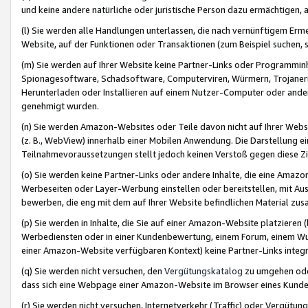
und keine andere natürliche oder juristische Person dazu ermächtigen, a
(l) Sie werden alle Handlungen unterlassen, die nach vernünftigem Erme
Website, auf der Funktionen oder Transaktionen (zum Beispiel suchen, s
(m) Sie werden auf Ihrer Website keine Partner-Links oder Programmin
Spionagesoftware, Schadsoftware, Computerviren, Würmern, Trojaner
Herunterladen oder Installieren auf einem Nutzer-Computer oder ande
genehmigt wurden.
(n) Sie werden Amazon-Websites oder Teile davon nicht auf Ihrer Websi
(z. B., WebView) innerhalb einer Mobilen Anwendung. Die Darstellung ein
Teilnahmevoraussetzungen stellt jedoch keinen Verstoß gegen diese Zif
(o) Sie werden keine Partner-Links oder andere Inhalte, die eine Am
Werbeseiten oder Layer-Werbung einstellen oder bereitstellen, mit Au
bewerben, die eng mit dem auf Ihrer Website befindlichen Material z
(p) Sie werden in Inhalte, die Sie auf einer Amazon-Website platzier
Werbediensten oder in einer Kundenbewertung, einem Forum, einem Wun
einer Amazon-Website verfügbaren Kontext) keine Partner-Links integr
(q) Sie werden nicht versuchen, den
Vergütungskatalog
zu umgehen oder
dass sich eine Webpage einer Amazon-Website im Browser eines Kunden 
(r) Sie werden nicht versuchen, Internetverkehr (Traffic) oder Vergü