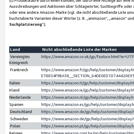
(c) Produktkäufe durch einen Kunden, der durch eine Anzeige auf eine 
Ausschreibungen und Auktionen über Schlagwörter, Suchbegriffe oder 
oder eine andere Amazon-Marke (vgl. die nicht abschließende Liste un
buchstabierte Varianten dieser Wörter (z. B. „ammazon“, „amaozn“ und „
Suchplatzierung
”);
Land
Nicht abschließende Liste der Marken
Vereinigtes
https://www.amazon.co.uk/gp/feature.html?ie=U
Königreich
Frankreich
https://www.amazon.fr/gp/help/customer/displa
E78834F9BA58__SECTION_64DE0ED1D744420E9
Italien
https://www.amazon.it/gp/help/customer/display
Irland
https://www.amazon.ie/gp/help/customer/displa
Niederlande
https://www.amazon.nl/gp/help/customer/display
Spanien
https://www.amazon.es/gp/help/customer/display
Deutschland
https://www.amazon.de/gp/help/customer/displa
Schweden
https://www.amazon.de/gp/help/customer/displa
Polen
https://www.amazon.pl/gp/help/customer/display
Belgien
https://www.amazon.com.be/gp/help/customer/d