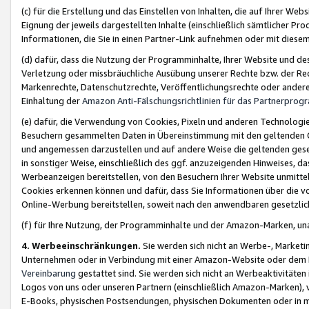
(c) für die Erstellung und das Einstellen von Inhalten, die auf Ihrer We
Eignung der jeweils dargestellten Inhalte (einschließlich sämtlicher 
Informationen, die Sie in einen Partner-Link aufnehmen oder mit diese
(d) dafür, dass die Nutzung der Programminhalte, Ihrer Website und des 
Verletzung oder missbräuchliche Ausübung unserer Rechte bzw. der Recht
Markenrechte, Datenschutzrechte, Veröffentlichungsrechte oder anderer
Einhaltung der
Amazon Anti-Fälschungsrichtlinien für das Partnerpro
(e) dafür, die Verwendung von Cookies, Pixeln und anderen Technologien
Besuchern gesammelten Daten in Übereinstimmung mit den geltenden Ge
und angemessen darzustellen und auf andere Weise die geltenden geset
in sonstiger Weise, einschließlich des ggf. anzuzeigenden Hinweises, d
Werbeanzeigen bereitstellen, von den Besuchern Ihrer Website unmitte
Cookies erkennen können und dafür, dass Sie Informationen über die v
Online-Werbung bereitstellen, soweit nach den anwendbaren gesetzlic
(f) für Ihre Nutzung, der Programminhalte und der Amazon-Marken, u
4. Werbeeinschränkungen.
Sie werden sich nicht an Werbe-, Market
Unternehmen oder in Verbindung mit einer Amazon-Website oder dem Pa
Vereinbarung
gestattet sind. Sie werden sich nicht an Werbeaktivitäten
Logos von uns oder unseren Partnern (einschließlich Amazon-Marken), 
E-Books, physischen Postsendungen, physischen Dokumenten oder in 