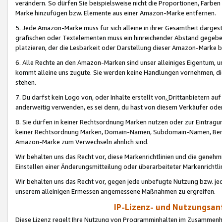
verändern. So dürfen Sie beispielsweise nicht die Proportionen, Farb
Marke hinzufügen bzw. Elemente aus einer Amazon-Marke entfernen.
5. Jede Amazon-Marke muss für sich alleine in ihrer Gesamtheit darge
grafischen oder Textelementen muss ein hinreichender Abstand gegebe
platzieren, der die Lesbarkeit oder Darstellung dieser Amazon-Marke b
6. Alle Rechte an den Amazon-Marken sind unser alleiniges Eigentum, 
kommt alleine uns zugute. Sie werden keine Handlungen vornehmen, 
stehen.
7. Du darfst kein Logo von, oder Inhalte erstellt von,
Drittanbietern au
anderweitig verwenden, es sei denn, du hast von diesem Verkäufer oder
8. Sie dürfen in keiner Rechtsordnung Marken nutzen oder zur Eintragu
keiner Rechtsordnung Marken, Domain-Namen, Subdomain-Namen, Benu
Amazon-Marke zum Verwechseln ähnlich sind.
Wir behalten uns das Recht vor, diese Markenrichtlinien und die gene
Einstellen einer Änderungsmitteilung oder überarbeiteter Markenricht
Wir behalten uns das Recht vor, gegen jede unbefugte Nutzung bzw. jede 
unserem alleinigen Ermessen angemessene Maßnahmen zu ergreifen.
IP-Lizenz- und Nutzungsan
Diese Lizenz regelt Ihre Nutzung von Programminhalten im Zusammen