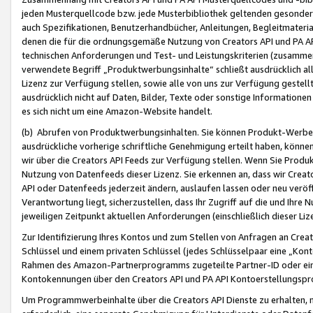
jeden Musterquellcode bzw. jede Musterbibliothek geltenden gesonder
auch Spezifikationen, Benutzerhandbücher, Anleitungen, Begleitmaterial
denen die für die ordnungsgemäße Nutzung von Creators API und PA A
technischen Anforderungen und Test- und Leistungskriterien (zusammen
verwendete Begriff „Produktwerbungsinhalte“ schließt ausdrücklich al
Lizenz zur Verfügung stellen, sowie alle von uns zur Verfügung gestel
ausdrücklich nicht auf Daten, Bilder, Texte oder sonstige Informatione
es sich nicht um eine Amazon-Website handelt.
(b) Abrufen von Produktwerbungsinhalten. Sie können Produkt-Werbein
ausdrückliche vorherige schriftliche Genehmigung erteilt haben, könn
wir über die Creators API Feeds zur Verfügung stellen. Wenn Sie Produk
Nutzung von Datenfeeds dieser Lizenz. Sie erkennen an, dass wir Creat
API oder Datenfeeds jederzeit ändern, auslaufen lassen oder neu veröffe
Verantwortung liegt, sicherzustellen, dass Ihr Zugriff auf die und Ihr
jeweiligen Zeitpunkt aktuellen Anforderungen (einschließlich dieser Liz
Zur Identifizierung Ihres Kontos und zum Stellen von Anfragen an Crea
Schlüssel und einem privaten Schlüssel (jedes Schlüsselpaar eine „Kon
Rahmen des Amazon-Partnerprogramms zugeteilte Partner-ID oder ein
Kontokennungen über den Creators API und PA API Kontoerstellungspro
Um Programmwerbeinhalte über die Creators API Dienste zu erhalten, m