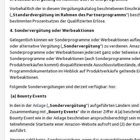
Vorbehaltlich der in diesem Vergütungskatalog beschriebenen Einschr
(„
Standardvergütung im Rahmen des Partnerprogramms
“) besc
bestimmten Prozentsatzes der Qualifizierten Erlöse.
4. Sondervergütung oder Werbeaktionen
Gelegentlich können wir Sonderprogramme oder Werbeaktionen auflegen,
oder alternative Vergütung („
Sondervergütung
”) zu verdienen. Amazo
Sonderprogramme oder Werbeaktionen jederzeit ganz oder teilweise einz
Sonderprogramme oder Werbeaktionen (auch Sonderprogramme oder We
Produktverkäufen kommt) disqualifizierende Ausschlusstatbestände, di
Programmdokumentation im Hinblick auf Produktverkäufe geltende E
Werbeaktionen.
Folgende Sondervergütungen sind derzeit verfügbar:
hier
.
(a) Bounty Events
In den in der
Anlage
(„
Sondervergütung
“) aufgeführten Ländern sind
Zusammenhang mit „
Bounty Events
“ die in dieser Ziffer 4 (a) besch
Bounty Event wie in der Anlage beschrieben anspruchsberechtigt sein mu
teilnehmende Startseite einer Amazon-Website aufruft und (2) der Kun
ausführt.
Amazon zahlt keine Sondervergütung, wenn das zugrundeliegende Boun