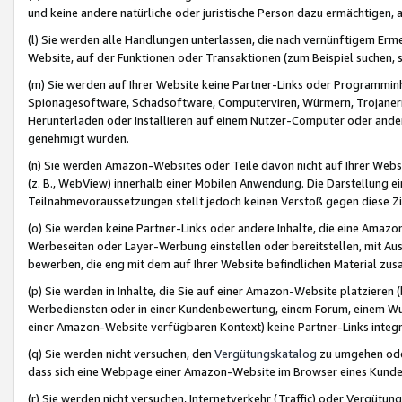
und keine andere natürliche oder juristische Person dazu ermächtigen, a
(l) Sie werden alle Handlungen unterlassen, die nach vernünftigem Erme
Website, auf der Funktionen oder Transaktionen (zum Beispiel suchen, s
(m) Sie werden auf Ihrer Website keine Partner-Links oder Programmin
Spionagesoftware, Schadsoftware, Computerviren, Würmern, Trojaner
Herunterladen oder Installieren auf einem Nutzer-Computer oder ande
genehmigt wurden.
(n) Sie werden Amazon-Websites oder Teile davon nicht auf Ihrer Websi
(z. B., WebView) innerhalb einer Mobilen Anwendung. Die Darstellung ein
Teilnahmevoraussetzungen stellt jedoch keinen Verstoß gegen diese Zif
(o) Sie werden keine Partner-Links oder andere Inhalte, die eine Am
Werbeseiten oder Layer-Werbung einstellen oder bereitstellen, mit Au
bewerben, die eng mit dem auf Ihrer Website befindlichen Material z
(p) Sie werden in Inhalte, die Sie auf einer Amazon-Website platzier
Werbediensten oder in einer Kundenbewertung, einem Forum, einem Wun
einer Amazon-Website verfügbaren Kontext) keine Partner-Links integr
(q) Sie werden nicht versuchen, den
Vergütungskatalog
zu umgehen oder
dass sich eine Webpage einer Amazon-Website im Browser eines Kunden 
(r) Sie werden nicht versuchen, Internetverkehr (Traffic) oder Vergü