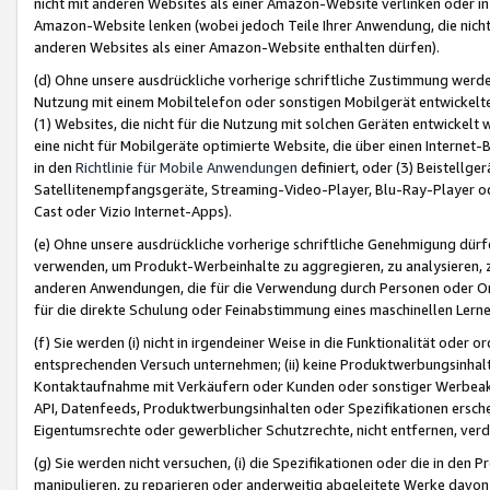
nicht mit anderen Websites als einer Amazon-Website verlinken oder i
Amazon-Website lenken (wobei jedoch Teile Ihrer Anwendung, die nich
anderen Websites als einer Amazon-Website enthalten dürfen).
(d) Ohne unsere ausdrückliche vorherige schriftliche Zustimmung werd
Nutzung mit einem Mobiltelefon oder sonstigen Mobilgerät entwickelt
(1) Websites, die nicht für die Nutzung mit solchen Geräten entwickelt
eine nicht für Mobilgeräte optimierte Website, die über einen Interne
in den
Richtlinie für Mobile Anwendungen
definiert, oder (3) Beistellge
Satellitenempfangsgeräte, Streaming-Video-Player, Blu-Ray-Player ode
Cast oder Vizio Internet-Apps).
(e) Ohne unsere ausdrückliche vorherige schriftliche Genehmigung dürfe
verwenden, um Produkt-Werbeinhalte zu aggregieren, zu analysieren, 
anderen Anwendungen, die für die Verwendung durch Personen oder Or
für die direkte Schulung oder Feinabstimmung eines maschinellen Lern
(f) Sie werden (i) nicht in irgendeiner Weise in die Funktionalität ode
entsprechenden Versuch unternehmen; (ii) keine Produktwerbungsinha
Kontaktaufnahme mit Verkäufern oder Kunden oder sonstiger Werbeaktiv
API, Datenfeeds, Produktwerbungsinhalten oder Spezifikationen erschei
Eigentumsrechte oder gewerblicher Schutzrechte, nicht entfernen, verd
(g) Sie werden nicht versuchen, (i) die Spezifikationen oder die in de
manipulieren, zu reparieren oder anderweitig abgeleitete Werke davon z