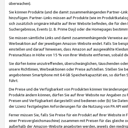
überwachen).
Sie können Produkte (und die damit zusammenhängenden Partner-Links)
hinzufügen. Partner-Links müssen auf Produkte (wie im Produktkatalog de
sich zusätzlich originäre Inhalte auf Ihrer Website befinden, die für 
Suchergebnisse, Events (z. B. Prime Day) oder die Homepages bestimmte
Sie müssen sämtliche Links und damit zusammenhängende Verweise auf z
Werbeaktion auf der jeweiligen Amazon-Website endet. Falls Sie beisp
einstellen und darauf hinweisen, dass Amazon auf ausgewählte Kleidun
Preisnachlass in Höhe von 15 % von Ihrer Website entfernen, sobald di
Sie dürfen keine unzutreffenden, überschwänglichen, täuschenden od
unsere Richtlinien, Werbeaktionen oder Preise aufstellen. Stellen Sie 
angebotenen Smartphone mit 64 GB Speicherkapazität ein, so dürfen S
führt.
Die Preise und die Verfügbarkeit von Produkten können Veränderungen 
Produkte ändern können, dürfen Sie auf Ihrer Website nur Angaben zu P
Preisen und Verfügbarkeit dargestellt sind bedienen oder (b) Sie Daten
der Lizenz festgelegten Anforderungen für die Nutzung von PA API einh
Ferner müssen Sie, falls Sie Preise für ein Produkt auf Ihrer Website in 
einer Preisvergleichsmaschine) zusammen mit Preisen für das gleiche o
außerhalb der Amazon-Website angeboten werden, jeweils den niedrigst