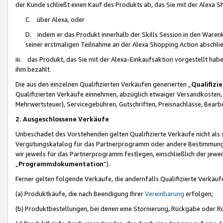
der Kunde schließt einen Kauf des Produkts ab, das Sie mit der Alexa 
C. über Alexa, oder
D. indem er das Produkt innerhalb der Skills Session in den Waren
seiner erstmaligen Teilnahme an der Alexa Shopping Action abschlie
iii. das Produkt, das Sie mit der Alexa-Einkaufsaktion vorgestellt ha
ihm bezahlt.
Die aus den einzelnen Qualifizierten Verkäufen generierten „
Qualifizi
Qualifizierten Verkäufe einnehmen, abzüglich etwaiger Versandkosten
Mehrwertsteuer), Servicegebühren, Gutschriften, Preisnachlässe, Bear
2. Ausgeschlossene Verkäufe
Unbeschadet des Vorstehenden gelten Qualifizierte Verkäufe nicht als
Vergütungskatalog für das Partnerprogramm oder andere Bestimmungen,
wir jeweils für das Partnerprogramm festlegen, einschließlich der jewe
„
Programmdokumentation
“).
Ferner gelten folgende Verkäufe, die andernfalls Qualifizierte Verkä
(a) Produktkäufe, die nach Beendigung Ihrer
Vereinbarung
erfolgen;
(b) Produktbestellungen, bei denen eine Stornierung, Rückgabe oder R