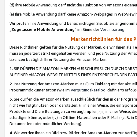
(d) Ihre Mobile Anwendung darf nicht die Funktion von Amazons eige
(e) Ihre Mobile Anwendung darf keine Amazon-Webpages in WebView 
Wir prüfen Ihre Anwendung und benachrichtigen Sie, ob sie angenomm
„
Zugelassene Mobile Anwendung
“ im Sinne der
Vereinbarung
.
Markenrichtlinien für das 
Diese Richtlinien gelten für die Nutzung der Marken, die wir Ihnen als 
müssen jederzeit strikt eingehalten werden, und jede Nutzung der Ama
Lizenzen bezüglich Ihrer Nutzung der Amazon-Marken.
1. SIE DÜRFEN DIE AMAZON-MARKEN AUSSCHLIESSLICH DURCH DARS
AUF EINER AMAZON-WEBSITE MITTELS EINES ENTSPRECHENDEN PART
2. Ihre Nutzung der Amazon-Marken muss (i) im Einklang mit der aktuells
Programmdokumentation (wie im
Vergütungskatalog
definiert) erfolg
3. Sie dürfen die Amazon-Marken ausschließlich für den in der Progr
nicht wie folgt nutzen oder darstellen: (i) in einer Weise, die ein Spo
Produkte und Dienstleistungen zu verunglimpfen, (iii) in einer Weise
schädigen könnte, oder (iv) in Offline-Materialien oder E-Mails (z. B.
Dokumenten oder mündlicher Werbung).
4. Wir werden Ihnen ein Bild bzw. Bilder der Amazon-Marken zur Verfüg