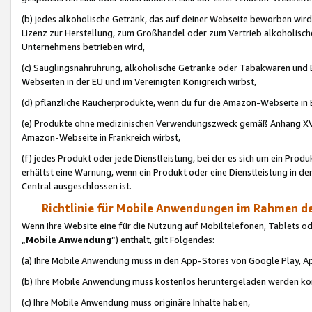
(b) jedes alkoholische Getränk, das auf deiner Webseite beworben wird
Lizenz zur Herstellung, zum Großhandel oder zum Vertrieb alkoholisch
Unternehmens betrieben wird,
(c) Säuglingsnahruhrung, alkoholische Getränke oder Tabakwaren und E
Webseiten in der EU und im Vereinigten Königreich wirbst,
(d) pflanzliche Raucherprodukte, wenn du für die Amazon-Webseite in B
(e) Produkte ohne medizinischen Verwendungszweck gemäß Anhang XVI 
Amazon-Webseite in Frankreich wirbst,
(f) jedes Produkt oder jede Dienstleistung, bei der es sich um ein Prod
erhältst eine Warnung, wenn ein Produkt oder eine Dienstleistung in de
Central ausgeschlossen ist.
Richtlinie für Mobile Anwendungen im Rahmen de
Wenn Ihre Website eine für die Nutzung auf Mobiltelefonen, Tablets 
„
Mobile Anwendung
“) enthält, gilt Folgendes:
(a) Ihre Mobile Anwendung muss in den App-Stores von Google Play, A
(b) Ihre Mobile Anwendung muss kostenlos heruntergeladen werden könn
(c) Ihre Mobile Anwendung muss originäre Inhalte haben,