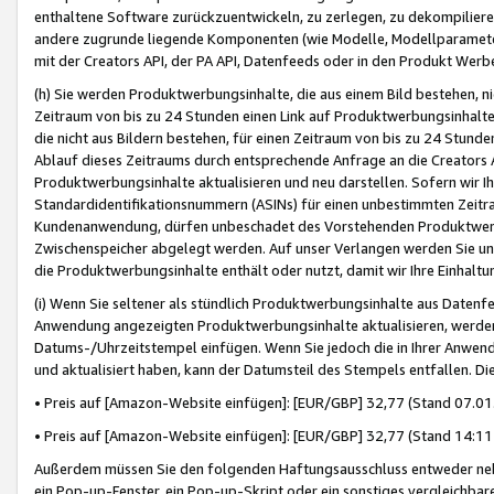
enthaltene Software zurückzuentwickeln, zu zerlegen, zu dekompilier
andere zugrunde liegende Komponenten (wie Modelle, Modellparameter
mit der Creators API, der PA API, Datenfeeds oder in den Produkt Werb
(h) Sie werden Produktwerbungsinhalte, die aus einem Bild bestehen, ni
Zeitraum von bis zu 24 Stunden einen Link auf Produktwerbungsinhalte
die nicht aus Bildern bestehen, für einen Zeitraum von bis zu 24 Stund
Ablauf dieses Zeitraums durch entsprechende Anfrage an die Creators 
Produktwerbungsinhalte aktualisieren und neu darstellen. Sofern wir Ih
Standardidentifikationsnummern (ASINs) für einen unbestimmten Zeitra
Kundenanwendung, dürfen unbeschadet des Vorstehenden Produktwerbu
Zwischenspeicher abgelegt werden. Auf unser Verlangen werden Sie un
die Produktwerbungsinhalte enthält oder nutzt, damit wir Ihre Einhalt
(i) Wenn Sie seltener als stündlich Produktwerbungsinhalte aus Datenfe
Anwendung angezeigten Produktwerbungsinhalte aktualisieren, werden 
Datums-/Uhrzeitstempel einfügen. Wenn Sie jedoch die in Ihrer Anwe
und aktualisiert haben, kann der Datumsteil des Stempels entfallen. Dies
• Preis auf [Amazon-Website einfügen]: [EUR/GBP] 32,77 (Stand 07.01.
• Preis auf [Amazon-Website einfügen]: [EUR/GBP] 32,77 (Stand 14:11 
Außerdem müssen Sie den folgenden Haftungsausschluss entweder neb
ein Pop-up-Fenster, ein Pop-up-Skript oder ein sonstiges vergleichba