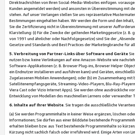
Direktnachrichten von Ihren Social-Media-Websites einfügen. vorausg
Kunden angemeldet werden) und ansonsten in Übereinstimmung mit der
stehen. Auf unser Verlangen stellen Sie uns repräsentative Mustermater
Bestimmungen eingehalten haben. Wir werden die Form und den Inhalt, di
Sie die Zertifizierung nicht in Übereinstimmung mit unserer Aufforderu
Klarstellung: (i) Für die Zwecke der geltenden Marketinggesetze (z. 
von 1991 und ähnlicher oder Nachfolgegesetze) sind Sie der „Absender“ j
Gesetze und Standards und Best Practices der Marketingbranche für 
5. Verbreitung von Partner-Links über Software und Geräte
Sie
nutzen bzw. keine Verlinkungen auf eine Amazon-Website wie nachsteh
Software-Applikationen (z. B. Browser Plug-ins, Browser Helper Objec
ein Endnutzer installieren und ausführen kann) und Geräten, einschlie
Zugelassenen Mobilen Anwendungen); oder (b) im Zusammenhang mit bzw.
Satellitenempfangsgeräte, Streaming-Video-Playern, Blu-Ray-Playern 
Viera Cast oder Vizio Internet Apps). Sie werden ohne ausdrückliche v
Entwicklung von Modellen des maschinellen Lernens oder verwandter 
6. Inhalte auf Ihrer Website
. Sie tragen die ausschließliche Verantwo
(a) Sie werden Programminhalte in keiner Weise ergänzen, löschen oder
Informationen; Sie dürfen aus einer Bilddatei bestehende Programminhal
erhalten bleiben bzw. aus Text bestehende Programminhalte so kürzen, 
Kürzung nicht sachlich falsch oder irreführend wird. Einige Arten von L