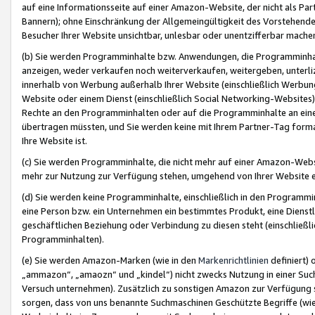
auf eine Informationsseite auf einer Amazon-Website, der nicht als Part
Bannern); ohne Einschränkung der Allgemeingültigkeit des Vorstehende
Besucher Ihrer Website unsichtbar, unlesbar oder unentzifferbar mache
(b) Sie werden Programminhalte bzw. Anwendungen, die Programminhalt
anzeigen, weder verkaufen noch weiterverkaufen, weitergeben, unterli
innerhalb von Werbung außerhalb Ihrer Website (einschließlich Werbun
Website oder einem Dienst (einschließlich Social Networking-Website
Rechte an den Programminhalten oder auf die Programminhalte an eine a
übertragen müssten, und Sie werden keine mit Ihrem Partner-Tag formati
Ihre Website ist.
(c) Sie werden Programminhalte, die nicht mehr auf einer Amazon-Websit
mehr zur Nutzung zur Verfügung stehen, umgehend von Ihrer Website e
(d) Sie werden keine Programminhalte, einschließlich in den Programmin
eine Person bzw. ein Unternehmen ein bestimmtes Produkt, eine Dienstle
geschäftlichen Beziehung oder Verbindung zu diesen steht (einschließli
Programminhalten).
(e) Sie werden Amazon-Marken (wie in den
Markenrichtlinien
definiert) 
„ammazon“, „amaozn“ und „kindel“) nicht zwecks Nutzung in einer Suc
Versuch unternehmen). Zusätzlich zu sonstigen Amazon zur Verfügung 
sorgen, dass von uns benannte Suchmaschinen Geschützte Begriffe (wie 