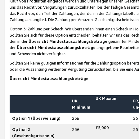
Kauf von Produkten eingelöst werden und unterliegen unseren Geschäf
uns das Recht vor, Vergütungen zurückzuhalten, bis der fällige Gesamt
das Recht vor, den Teil der Zahlungen, der den in der Zahlungstabelle 
Zahlungsart angibst. Die Zahlung per Amazon-Geschenkgutschein ist in
Option 3: Zahlung per Scheck.
Wir übersenden Ihnen einen Scheck in Höh
Sollten Sie sich für diese Option entscheiden, behalten wir uns das Rec
den in der
Übersicht Mindestauszahlungsbeträge
genannten Mindest
der
Übersicht Mindestauszahlungsbeträge
angegebene Bearbeitung
und Schweden nicht verfügbar.
Sollten Sie keine gültigen Informationen für die Zahlungsoption bereit
oder die Auszahlung verdienter Vergütung zurückhalten, bis Sie eine A
Übersicht Mindestauszahlungsbeträge
UK Maxium
UK
FR,
Minimum
un
Option 1 (Überweisung)
25£
25
£5,000
Option 2
25£
25
(Geschenkgutschein)