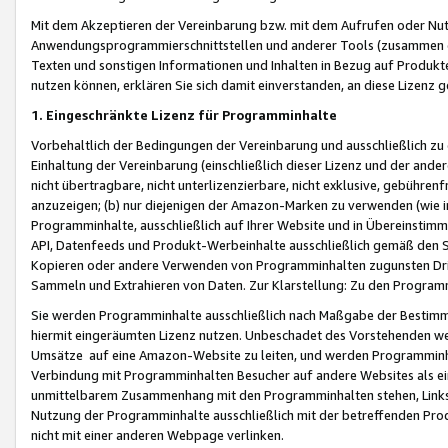
Mit dem Akzeptieren der Vereinbarung bzw. mit dem Aufrufen oder Nutz
Anwendungsprogrammierschnittstellen und anderer Tools (zusammen die
Texten und sonstigen Informationen und Inhalten in Bezug auf Produkte
nutzen können, erklären Sie sich damit einverstanden, an diese Lizenz 
1. Eingeschränkte Lizenz für Programminhalte
Vorbehaltlich der Bedingungen der Vereinbarung und ausschließlich z
Einhaltung der Vereinbarung (einschließlich dieser Lizenz und der ande
nicht übertragbare, nicht unterlizenzierbare, nicht exklusive, gebühren
anzuzeigen; (b) nur diejenigen der Amazon-Marken zu verwenden (wie in 
Programminhalte, ausschließlich auf Ihrer Website und in Übereinstimmu
API, Datenfeeds und Produkt-Werbeinhalte ausschließlich gemäß den Spe
Kopieren oder andere Verwenden von Programminhalten zugunsten Dri
Sammeln und Extrahieren von Daten. Zur Klarstellung: Zu den Program
Sie werden Programminhalte ausschließlich nach Maßgabe der Besti
hiermit eingeräumten Lizenz nutzen. Unbeschadet des Vorstehenden we
Umsätze auf eine Amazon-Website zu leiten, und werden Programminhal
Verbindung mit Programminhalten Besucher auf andere Websites als ein
unmittelbarem Zusammenhang mit den Programminhalten stehen, Links z
Nutzung der Programminhalte ausschließlich mit der betreffenden Pr
nicht mit einer anderen Webpage verlinken.