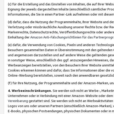
(c) für die Erstellung und das Einstellen von Inhalten, die auf Ihrer We
Eignung der jeweils dargestellten Inhalte (einschließlich sämtlicher 
Informationen, die Sie in einen Partner-Link aufnehmen oder mit diese
(d) dafür, dass die Nutzung der Programminhalte, Ihrer Website und des 
Verletzung oder missbräuchliche Ausübung unserer Rechte bzw. der Recht
Markenrechte, Datenschutzrechte, Veröffentlichungsrechte oder anderer
Einhaltung der
Amazon Anti-Fälschungsrichtlinien für das Partnerpro
(e) dafür, die Verwendung von Cookies, Pixeln und anderen Technologien
Besuchern gesammelten Daten in Übereinstimmung mit den geltenden Ge
und angemessen darzustellen und auf andere Weise die geltenden geset
in sonstiger Weise, einschließlich des ggf. anzuzeigenden Hinweises, d
Werbeanzeigen bereitstellen, von den Besuchern Ihrer Website unmitte
Cookies erkennen können und dafür, dass Sie Informationen über die v
Online-Werbung bereitstellen, soweit nach den anwendbaren gesetzlic
(f) für Ihre Nutzung, der Programminhalte und der Amazon-Marken, u
4. Werbeeinschränkungen.
Sie werden sich nicht an Werbe-, Market
Unternehmen oder in Verbindung mit einer Amazon-Website oder dem Pa
Vereinbarung
gestattet sind. Sie werden sich nicht an Werbeaktivitäten
Logos von uns oder unseren Partnern (einschließlich Amazon-Marken), 
E-Books, physischen Postsendungen, physischen Dokumenten oder in 