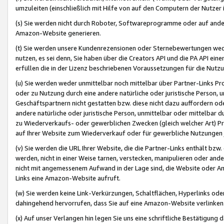
umzuleiten (einschließlich mit Hilfe von auf den Computern der Nutzer i
(s) Sie werden nicht durch Roboter, Softwareprogramme oder auf andere
Amazon-Website generieren.
(t) Sie werden unsere Kundenrezensionen oder Sternebewertungen wed
nutzen, es sei denn, Sie haben über die Creators API und die PA API e
erfüllen die in der Lizenz beschriebenen Voraussetzungen für die Nutzu
(u) Sie werden weder unmittelbar noch mittelbar über Partner-Links P
oder zu Nutzung durch eine andere natürliche oder juristische Person,
Geschäftspartnern nicht gestatten bzw. diese nicht dazu auffordern od
andere natürliche oder juristische Person, unmittelbar oder mittelbar
zu Wiederverkaufs- oder gewerblichen Zwecken (gleich welcher Art) 
auf Ihrer Website zum Wiederverkauf oder für gewerbliche Nutzungen 
(v) Sie werden die URL Ihrer Website, die die Partner-Links enthält b
werden, nicht in einer Weise tarnen, verstecken, manipulieren oder and
nicht mit angemessenem Aufwand in der Lage sind, die Website oder A
Links eine Amazon-Website aufruft.
(w) Sie werden keine Link-Verkürzungen, Schaltflächen, Hyperlinks ode
dahingehend hervorrufen, dass Sie auf eine Amazon-Website verlinken
(x) Auf unser Verlangen hin legen Sie uns eine schriftliche Bestätigung