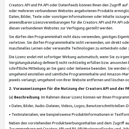
Creators API und PA API oder Datenfeeds können Ihnen den Zugriff auf D
oder mehreren verbundenen Websites angebotenen Produkte ermögliche
Daten, Bilder, Texte oder sonstigen Informationen oder Inhalte zuzugre
anwendbaren Lizenzvereinbarungen für die Creators API und PA API od
diesen verbundenen Websites zur Verfügung gestellt werden.
Sie dürfen den Programminhalt nicht dazu verwenden, geistiges Eigent
verletzen. Sie dürfen Programminhalte nicht verwenden, um direkt ode
maschinelles Lernen oder verwandte Technologien zu entwickeln oder zu
Die Lizenz endet mit sofortiger Wirkung automatisch, wenn Sie zu irg
Vergütungskatalog definiert) nicht rechtzeitig erfüllen bzw. ansonsten
schriftliche Mitteilung an Sie ganz oder teilweise beenden. Sie werden
umgehend einstellen und sämtliche Programminhalte und Amazon-Marke
jeweils verlangt, umgehend von Ihrer Website entfernen und löschen od
2. Voraussetzungen für die Nutzung der Creators API und der P
(a)
Beschreibung
. Im Rahmen dieser Lizenz können wir Ihnen Programmi
• Daten, Bilder, Audio-Dateien, Videos, Logos, Benutzerschnittstellen-
• Textmaterialien, wie beispielsweise Produktinformationen in Textfor
Neben den vorstehenden Produktwerbungsinhalten und dem Zugriff auf 
Zusammenhang mit Creators API und PA API Musterquellcodes und -bibli