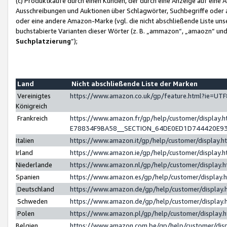
(c) Produktkäufe durch einen Kunden, der durch eine Anzeige auf eine 
Ausschreibungen und Auktionen über Schlagwörter, Suchbegriffe oder 
oder eine andere Amazon-Marke (vgl. die nicht abschließende Liste un
buchstabierte Varianten dieser Wörter (z. B. „ammazon“, „amaozn“ und „
Suchplatzierung
”);
Land
Nicht abschließende Liste der Marken
Vereinigtes
https://www.amazon.co.uk/gp/feature.html?ie=U
Königreich
Frankreich
https://www.amazon.fr/gp/help/customer/displa
E78834F9BA58__SECTION_64DE0ED1D744420E9
Italien
https://www.amazon.it/gp/help/customer/display
Irland
https://www.amazon.ie/gp/help/customer/displa
Niederlande
https://www.amazon.nl/gp/help/customer/display
Spanien
https://www.amazon.es/gp/help/customer/display
Deutschland
https://www.amazon.de/gp/help/customer/displa
Schweden
https://www.amazon.de/gp/help/customer/displa
Polen
https://www.amazon.pl/gp/help/customer/display
Belgien
https://www.amazon.com.be/gp/help/customer/d