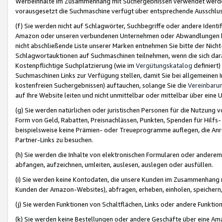
Werbeinhalte im Zusammenhang mit Suchergebnissen verwendet werden,
vorausgesetzt die Suchmaschine verfügt über entsprechende Ausschlu
(f) Sie werden nicht auf Schlagwörter, Suchbegriffe oder andere Ident
Amazon oder unseren verbundenen Unternehmen oder Abwandlungen bzw
nicht abschließende Liste unserer Marken entnehmen Sie bitte der Nich
Schlagwortauktionen auf Suchmaschinen teilnehmen, wenn die sich da
Kostenpflichtige Suchplatzierung (wie im
Vergütungskatalog
definiert
Suchmaschinen Links zur Verfügung stellen, damit Sie bei allgemeinen I
kostenfreien Suchergebnissen) auftauchen, solange Sie die
Vereinbaru
auf Ihre Website leiten und nicht unmittelbar oder mittelbar über eine
(g) Sie werden natürlichen oder juristischen Personen für die Nutzung 
Form von Geld, Rabatten, Preisnachlässen, Punkten, Spenden für Hilfs
beispielsweise keine Prämien- oder Treueprogramme auflegen, die Anrei
Partner-Links zu besuchen.
(h) Sie werden die Inhalte von elektronischen Formularen oder anderem M
abfangen, aufzeichnen, umleiten, auslesen, auslegen oder ausfüllen.
(i) Sie werden keine Kontodaten, die unsere Kunden im Zusammenhang 
Kunden der Amazon-Websites), abfragen, erheben, einholen, speichern,
(j) Sie werden Funktionen von Schaltflächen, Links oder andere Funkti
(k) Sie werden keine Bestellungen oder andere Geschäfte über eine Ama