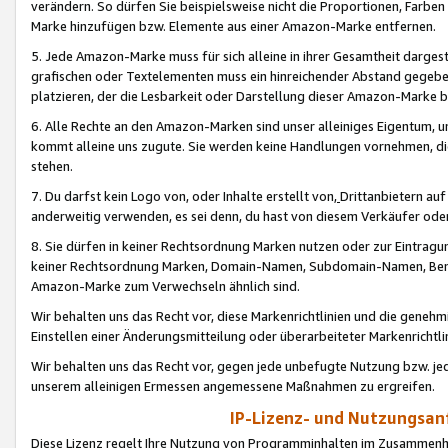
verändern. So dürfen Sie beispielsweise nicht die Proportionen, Farb
Marke hinzufügen bzw. Elemente aus einer Amazon-Marke entfernen.
5. Jede Amazon-Marke muss für sich alleine in ihrer Gesamtheit darge
grafischen oder Textelementen muss ein hinreichender Abstand gegebe
platzieren, der die Lesbarkeit oder Darstellung dieser Amazon-Marke b
6. Alle Rechte an den Amazon-Marken sind unser alleiniges Eigentum, 
kommt alleine uns zugute. Sie werden keine Handlungen vornehmen, 
stehen.
7. Du darfst kein Logo von, oder Inhalte erstellt von,
Drittanbietern au
anderweitig verwenden, es sei denn, du hast von diesem Verkäufer oder
8. Sie dürfen in keiner Rechtsordnung Marken nutzen oder zur Eintragu
keiner Rechtsordnung Marken, Domain-Namen, Subdomain-Namen, Benu
Amazon-Marke zum Verwechseln ähnlich sind.
Wir behalten uns das Recht vor, diese Markenrichtlinien und die gene
Einstellen einer Änderungsmitteilung oder überarbeiteter Markenricht
Wir behalten uns das Recht vor, gegen jede unbefugte Nutzung bzw. jede 
unserem alleinigen Ermessen angemessene Maßnahmen zu ergreifen.
IP-Lizenz- und Nutzungsan
Diese Lizenz regelt Ihre Nutzung von Programminhalten im Zusammen