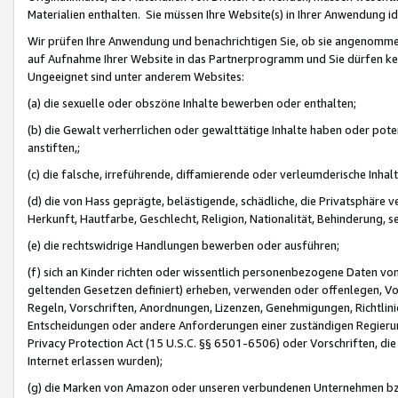
Materialien enthalten. Sie müssen Ihre Website(s) in Ihrer Anwendung ide
Wir prüfen Ihre Anwendung und benachrichtigen Sie, ob sie angenommen
auf Aufnahme Ihrer Website in das Partnerprogramm und Sie dürfen kei
Ungeeignet sind unter anderem Websites:
(a) die sexuelle oder obszöne Inhalte bewerben oder enthalten;
(b) die Gewalt verherrlichen oder gewalttätige Inhalte haben oder pot
anstiften,;
(c) die falsche, irreführende, diffamierende oder verleumderische Inha
(d) die von Hass geprägte, belästigende, schädliche, die Privatsphäre v
Herkunft, Hautfarbe, Geschlecht, Religion, Nationalität, Behinderung, 
(e) die rechtswidrige Handlungen bewerben oder ausführen;
(f) sich an Kinder richten oder wissentlich personenbezogene Daten vo
geltenden Gesetzen definiert) erheben, verwenden oder offenlegen, Vo
Regeln, Vorschriften, Anordnungen, Lizenzen, Genehmigungen, Richtlini
Entscheidungen oder andere Anforderungen einer zuständigen Regierung
Privacy Protection Act (15 U.S.C. §§ 6501-6506) oder Vorschriften, di
Internet erlassen wurden);
(g) die Marken von Amazon oder unseren verbundenen Unternehmen b