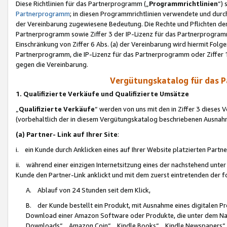
Diese Richtlinien für das Partnerprogramm („
Programmrichtlinien
“)
Partnerprogramm
; in diesen Programmrichtlinien verwendete und durch
der Vereinbarung zugewiesene Bedeutung. Die Rechte und Pflichten de
Partnerprogramm sowie Ziffer 3 der IP-Lizenz für das Partnerprogram
Einschränkung von Ziffer 6 Abs. (a) der Vereinbarung wird hiermit Fol
Partnerprogramm, die IP-Lizenz für das Partnerprogramm oder Ziffer 1
gegen die Vereinbarung.
Vergütungskatalog für das 
1. Qualifizierte Verkäufe und Qualifizierte Umsätze
„
Qualifizierte Verkäufe
“ werden von uns mit den in Ziffer 3 diese
(vorbehaltlich der in diesem Vergütungskatalog beschriebenen Ausnah
(a) Partner- Link auf Ihrer Site
:
i. ein Kunde durch Anklicken eines auf Ihrer Website platzierten Part
ii. während einer einzigen Internetsitzung eines der nachstehend unter (i)
Kunde den Partner-Link anklickt und mit dem zuerst eintretenden der f
A. Ablauf von 24 Stunden seit dem Klick,
B. der Kunde bestellt ein Produkt, mit Ausnahme eines digitalen P
Download einer Amazon Software oder Produkte, die unter dem N
Downloads“, „Amazon Coin“, „Kindle Books“, „Kindle Newspapers“, „