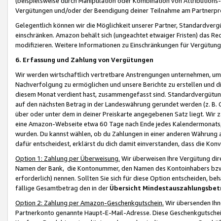
(beispielsweise durch Manipulation oder Kombination von Attributions-
Vergütungen und/oder der Beendigung deiner Teilnahme am Partnerp
Gelegentlich können wir die Möglichkeit unserer Partner, Standardv
einschränken. Amazon behält sich (ungeachtet etwaiger Fristen) das Re
modifizieren. Weitere Informationen zu Einschränkungen für Vergütung
6. Erfassung und Zahlung von Vergütungen
Wir werden wirtschaftlich vertretbare Anstrengungen unternehmen, um 
Nachverfolgung zu ermöglichen und unsere Berichte zu erstellen und di
diesem Monat verdient hast, zusammengefasst sind. Standardvergütung
auf den nächsten Betrag in der Landeswährung gerundet werden (z. B. C
über oder unter dem in deiner Preiskarte angegebenen Satz liegt. Wir
eine Amazon-Webseite etwa 60 Tage nach Ende jedes Kalendermonats, i
wurden. Du kannst wählen, ob du Zahlungen in einer anderen Währung
dafür entscheidest, erklärst du dich damit einverstanden, dass die K
Option 1: Zahlung per Überweisung.
Wir überweisen Ihre Vergütung dir
Namen der Bank, die Kontonummer, den Namen des Kontoinhabers bzw. a
erforderlich) nennen. Sollten Sie sich für diese Option entscheiden, be
fällige Gesamtbetrag den in der
Übersicht Mindestauszahlungsbet
Option 2: Zahlung per Amazon-Geschenkgutschein.
Wir übersenden Ihne
Partnerkonto genannte Haupt-E-Mail-Adresse. Diese Geschenkgutschei