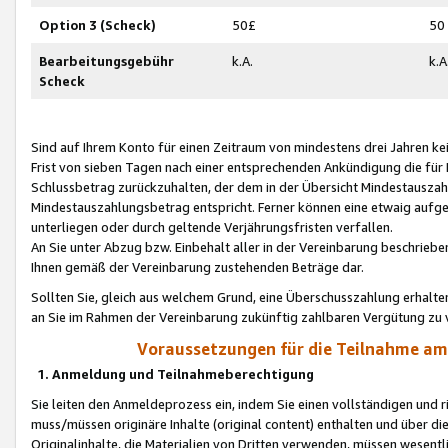
Option 3 (Scheck)
50£
50
Bearbeitungsgebühr
k.A.
k.A
Scheck
Sind auf Ihrem Konto für einen Zeitraum von mindestens drei Jahren kein
Frist von sieben Tagen nach einer entsprechenden Ankündigung die für
Schlussbetrag zurückzuhalten, der dem in der Übersicht Mindestausz
Mindestauszahlungsbetrag entspricht. Ferner können eine etwaig aufg
unterliegen oder durch geltende Verjährungsfristen verfallen.
An Sie unter Abzug bzw. Einbehalt aller in der Vereinbarung beschrieb
Ihnen gemäß der Vereinbarung zustehenden Beträge dar.
Sollten Sie, gleich aus welchem Grund, eine Überschusszahlung erhalte
an Sie im Rahmen der Vereinbarung zukünftig zahlbaren Vergütung zu 
Voraussetzungen für die Teilnahme a
1. Anmeldung und Teilnahmeberechtigung
Sie leiten den Anmeldeprozess ein, indem Sie einen vollständigen und 
muss/müssen originäre Inhalte (original content) enthalten und über d
Originalinhalte, die Materialien von Dritten verwenden, müssen wese