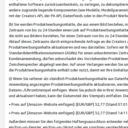
enthaltene Software zurückzuentwickeln, zu zerlegen, zu dekompilier
andere zugrunde liegende Komponenten (wie Modelle, Modellparameter
mit der Creators API, der PA API, Datenfeeds oder in den Produkt Werb
(h) Sie werden Produktwerbungsinhalte, die aus einem Bild bestehen, ni
Zeitraum von bis zu 24 Stunden einen Link auf Produktwerbungsinhalte
die nicht aus Bildern bestehen, für einen Zeitraum von bis zu 24 Stund
Ablauf dieses Zeitraums durch entsprechende Anfrage an die Creators 
Produktwerbungsinhalte aktualisieren und neu darstellen. Sofern wir Ih
Standardidentifikationsnummern (ASINs) für einen unbestimmten Zeitra
Kundenanwendung, dürfen unbeschadet des Vorstehenden Produktwerbu
Zwischenspeicher abgelegt werden. Auf unser Verlangen werden Sie un
die Produktwerbungsinhalte enthält oder nutzt, damit wir Ihre Einhalt
(i) Wenn Sie seltener als stündlich Produktwerbungsinhalte aus Datenfe
Anwendung angezeigten Produktwerbungsinhalte aktualisieren, werden 
Datums-/Uhrzeitstempel einfügen. Wenn Sie jedoch die in Ihrer Anwe
und aktualisiert haben, kann der Datumsteil des Stempels entfallen. Dies
• Preis auf [Amazon-Website einfügen]: [EUR/GBP] 32,77 (Stand 07.01.
• Preis auf [Amazon-Website einfügen]: [EUR/GBP] 32,77 (Stand 14:11 
Außerdem müssen Sie den folgenden Haftungsausschluss entweder neb
ein Pop-up-Fenster, ein Pop-up-Skript oder ein sonstiges vergleichba