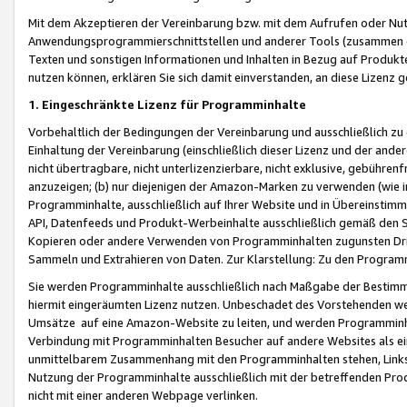
Mit dem Akzeptieren der Vereinbarung bzw. mit dem Aufrufen oder Nutz
Anwendungsprogrammierschnittstellen und anderer Tools (zusammen die
Texten und sonstigen Informationen und Inhalten in Bezug auf Produkte
nutzen können, erklären Sie sich damit einverstanden, an diese Lizenz 
1. Eingeschränkte Lizenz für Programminhalte
Vorbehaltlich der Bedingungen der Vereinbarung und ausschließlich z
Einhaltung der Vereinbarung (einschließlich dieser Lizenz und der ande
nicht übertragbare, nicht unterlizenzierbare, nicht exklusive, gebühren
anzuzeigen; (b) nur diejenigen der Amazon-Marken zu verwenden (wie in 
Programminhalte, ausschließlich auf Ihrer Website und in Übereinstimmu
API, Datenfeeds und Produkt-Werbeinhalte ausschließlich gemäß den Spe
Kopieren oder andere Verwenden von Programminhalten zugunsten Dri
Sammeln und Extrahieren von Daten. Zur Klarstellung: Zu den Program
Sie werden Programminhalte ausschließlich nach Maßgabe der Besti
hiermit eingeräumten Lizenz nutzen. Unbeschadet des Vorstehenden we
Umsätze auf eine Amazon-Website zu leiten, und werden Programminhal
Verbindung mit Programminhalten Besucher auf andere Websites als ein
unmittelbarem Zusammenhang mit den Programminhalten stehen, Links z
Nutzung der Programminhalte ausschließlich mit der betreffenden Pr
nicht mit einer anderen Webpage verlinken.