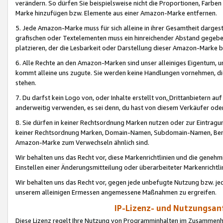
verändern. So dürfen Sie beispielsweise nicht die Proportionen, Farb
Marke hinzufügen bzw. Elemente aus einer Amazon-Marke entfernen.
5. Jede Amazon-Marke muss für sich alleine in ihrer Gesamtheit darge
grafischen oder Textelementen muss ein hinreichender Abstand gegebe
platzieren, der die Lesbarkeit oder Darstellung dieser Amazon-Marke b
6. Alle Rechte an den Amazon-Marken sind unser alleiniges Eigentum, 
kommt alleine uns zugute. Sie werden keine Handlungen vornehmen, 
stehen.
7. Du darfst kein Logo von, oder Inhalte erstellt von,
Drittanbietern au
anderweitig verwenden, es sei denn, du hast von diesem Verkäufer oder
8. Sie dürfen in keiner Rechtsordnung Marken nutzen oder zur Eintragu
keiner Rechtsordnung Marken, Domain-Namen, Subdomain-Namen, Benu
Amazon-Marke zum Verwechseln ähnlich sind.
Wir behalten uns das Recht vor, diese Markenrichtlinien und die gene
Einstellen einer Änderungsmitteilung oder überarbeiteter Markenricht
Wir behalten uns das Recht vor, gegen jede unbefugte Nutzung bzw. jede 
unserem alleinigen Ermessen angemessene Maßnahmen zu ergreifen.
IP-Lizenz- und Nutzungsan
Diese Lizenz regelt Ihre Nutzung von Programminhalten im Zusammen