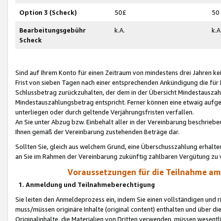
Option 3 (Scheck)
50£
50
Bearbeitungsgebühr
k.A.
k.A
Scheck
Sind auf Ihrem Konto für einen Zeitraum von mindestens drei Jahren kein
Frist von sieben Tagen nach einer entsprechenden Ankündigung die für
Schlussbetrag zurückzuhalten, der dem in der Übersicht Mindestausz
Mindestauszahlungsbetrag entspricht. Ferner können eine etwaig aufg
unterliegen oder durch geltende Verjährungsfristen verfallen.
An Sie unter Abzug bzw. Einbehalt aller in der Vereinbarung beschrieb
Ihnen gemäß der Vereinbarung zustehenden Beträge dar.
Sollten Sie, gleich aus welchem Grund, eine Überschusszahlung erhalte
an Sie im Rahmen der Vereinbarung zukünftig zahlbaren Vergütung zu 
Voraussetzungen für die Teilnahme a
1. Anmeldung und Teilnahmeberechtigung
Sie leiten den Anmeldeprozess ein, indem Sie einen vollständigen und 
muss/müssen originäre Inhalte (original content) enthalten und über d
Originalinhalte, die Materialien von Dritten verwenden, müssen wese