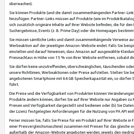
überwachen).
Sie können Produkte (und die damit zusammenhängenden Partner-Links)
hinzufügen. Partner-Links müssen auf Produkte (wie im Produktkatalog de
sich zusätzlich originäre Inhalte auf Ihrer Website befinden, die für 
Suchergebnisse, Events (z. B. Prime Day) oder die Homepages bestimmte
Sie müssen sämtliche Links und damit zusammenhängende Verweise auf z
Werbeaktion auf der jeweiligen Amazon-Website endet. Falls Sie beisp
einstellen und darauf hinweisen, dass Amazon auf ausgewählte Kleidun
Preisnachlass in Höhe von 15 % von Ihrer Website entfernen, sobald di
Sie dürfen keine unzutreffenden, überschwänglichen, täuschenden od
unsere Richtlinien, Werbeaktionen oder Preise aufstellen. Stellen Sie 
angebotenen Smartphone mit 64 GB Speicherkapazität ein, so dürfen S
führt.
Die Preise und die Verfügbarkeit von Produkten können Veränderungen 
Produkte ändern können, dürfen Sie auf Ihrer Website nur Angaben zu P
Preisen und Verfügbarkeit dargestellt sind bedienen oder (b) Sie Daten
der Lizenz festgelegten Anforderungen für die Nutzung von PA API einh
Ferner müssen Sie, falls Sie Preise für ein Produkt auf Ihrer Website in 
einer Preisvergleichsmaschine) zusammen mit Preisen für das gleiche o
außerhalb der Amazon-Website angeboten werden, jeweils den niedrigst