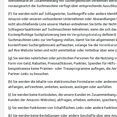
Werbeinhalte im Zusammenhang mit Suchergebnissen verwendet werden,
vorausgesetzt die Suchmaschine verfügt über entsprechende Ausschlu
(f) Sie werden nicht auf Schlagwörter, Suchbegriffe oder andere Ident
Amazon oder unseren verbundenen Unternehmen oder Abwandlungen bzw
nicht abschließende Liste unserer Marken entnehmen Sie bitte der Nich
Schlagwortauktionen auf Suchmaschinen teilnehmen, wenn die sich da
Kostenpflichtige Suchplatzierung (wie im
Vergütungskatalog
definiert
Suchmaschinen Links zur Verfügung stellen, damit Sie bei allgemeinen I
kostenfreien Suchergebnissen) auftauchen, solange Sie die
Vereinbaru
auf Ihre Website leiten und nicht unmittelbar oder mittelbar über eine
(g) Sie werden natürlichen oder juristischen Personen für die Nutzung 
Form von Geld, Rabatten, Preisnachlässen, Punkten, Spenden für Hilfs
beispielsweise keine Prämien- oder Treueprogramme auflegen, die Anrei
Partner-Links zu besuchen.
(h) Sie werden die Inhalte von elektronischen Formularen oder anderem M
abfangen, aufzeichnen, umleiten, auslesen, auslegen oder ausfüllen.
(i) Sie werden keine Kontodaten, die unsere Kunden im Zusammenhang 
Kunden der Amazon-Websites), abfragen, erheben, einholen, speichern,
(j) Sie werden Funktionen von Schaltflächen, Links oder andere Funkti
(k) Sie werden keine Bestellungen oder andere Geschäfte über eine Ama