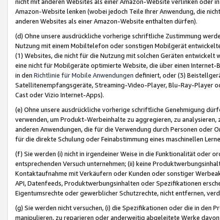
nicht mit anderen Websites als einer Amazon-Website verlinken oder i
Amazon-Website lenken (wobei jedoch Teile Ihrer Anwendung, die nich
anderen Websites als einer Amazon-Website enthalten dürfen).
(d) Ohne unsere ausdrückliche vorherige schriftliche Zustimmung werd
Nutzung mit einem Mobiltelefon oder sonstigen Mobilgerät entwickelt
(1) Websites, die nicht für die Nutzung mit solchen Geräten entwickelt
eine nicht für Mobilgeräte optimierte Website, die über einen Interne
in den
Richtlinie für Mobile Anwendungen
definiert, oder (3) Beistellge
Satellitenempfangsgeräte, Streaming-Video-Player, Blu-Ray-Player ode
Cast oder Vizio Internet-Apps).
(e) Ohne unsere ausdrückliche vorherige schriftliche Genehmigung dürfe
verwenden, um Produkt-Werbeinhalte zu aggregieren, zu analysieren, 
anderen Anwendungen, die für die Verwendung durch Personen oder Or
für die direkte Schulung oder Feinabstimmung eines maschinellen Lern
(f) Sie werden (i) nicht in irgendeiner Weise in die Funktionalität ode
entsprechenden Versuch unternehmen; (ii) keine Produktwerbungsinha
Kontaktaufnahme mit Verkäufern oder Kunden oder sonstiger Werbeaktiv
API, Datenfeeds, Produktwerbungsinhalten oder Spezifikationen erschei
Eigentumsrechte oder gewerblicher Schutzrechte, nicht entfernen, verd
(g) Sie werden nicht versuchen, (i) die Spezifikationen oder die in de
manipulieren, zu reparieren oder anderweitig abgeleitete Werke davon z