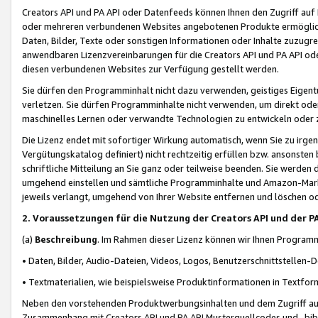
Creators API und PA API oder Datenfeeds können Ihnen den Zugriff auf D
oder mehreren verbundenen Websites angebotenen Produkte ermögliche
Daten, Bilder, Texte oder sonstigen Informationen oder Inhalte zuzugre
anwendbaren Lizenzvereinbarungen für die Creators API und PA API od
diesen verbundenen Websites zur Verfügung gestellt werden.
Sie dürfen den Programminhalt nicht dazu verwenden, geistiges Eigent
verletzen. Sie dürfen Programminhalte nicht verwenden, um direkt ode
maschinelles Lernen oder verwandte Technologien zu entwickeln oder zu
Die Lizenz endet mit sofortiger Wirkung automatisch, wenn Sie zu irg
Vergütungskatalog definiert) nicht rechtzeitig erfüllen bzw. ansonsten
schriftliche Mitteilung an Sie ganz oder teilweise beenden. Sie werden
umgehend einstellen und sämtliche Programminhalte und Amazon-Marke
jeweils verlangt, umgehend von Ihrer Website entfernen und löschen od
2. Voraussetzungen für die Nutzung der Creators API und der P
(a)
Beschreibung
. Im Rahmen dieser Lizenz können wir Ihnen Programmi
• Daten, Bilder, Audio-Dateien, Videos, Logos, Benutzerschnittstellen-
• Textmaterialien, wie beispielsweise Produktinformationen in Textfor
Neben den vorstehenden Produktwerbungsinhalten und dem Zugriff auf 
Zusammenhang mit Creators API und PA API Musterquellcodes und -bibli