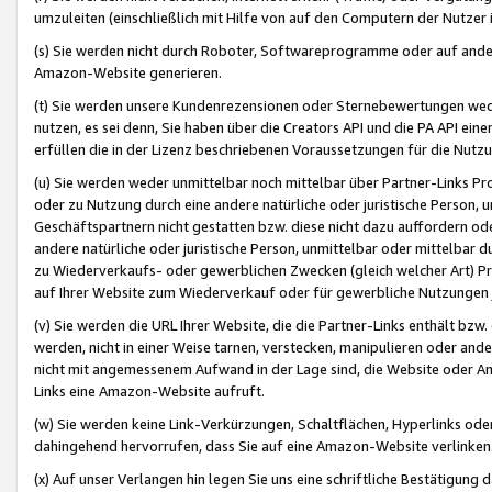
umzuleiten (einschließlich mit Hilfe von auf den Computern der Nutzer i
(s) Sie werden nicht durch Roboter, Softwareprogramme oder auf andere
Amazon-Website generieren.
(t) Sie werden unsere Kundenrezensionen oder Sternebewertungen wed
nutzen, es sei denn, Sie haben über die Creators API und die PA API e
erfüllen die in der Lizenz beschriebenen Voraussetzungen für die Nutzu
(u) Sie werden weder unmittelbar noch mittelbar über Partner-Links P
oder zu Nutzung durch eine andere natürliche oder juristische Person,
Geschäftspartnern nicht gestatten bzw. diese nicht dazu auffordern od
andere natürliche oder juristische Person, unmittelbar oder mittelbar
zu Wiederverkaufs- oder gewerblichen Zwecken (gleich welcher Art) 
auf Ihrer Website zum Wiederverkauf oder für gewerbliche Nutzungen 
(v) Sie werden die URL Ihrer Website, die die Partner-Links enthält b
werden, nicht in einer Weise tarnen, verstecken, manipulieren oder and
nicht mit angemessenem Aufwand in der Lage sind, die Website oder A
Links eine Amazon-Website aufruft.
(w) Sie werden keine Link-Verkürzungen, Schaltflächen, Hyperlinks ode
dahingehend hervorrufen, dass Sie auf eine Amazon-Website verlinken
(x) Auf unser Verlangen hin legen Sie uns eine schriftliche Bestätigung