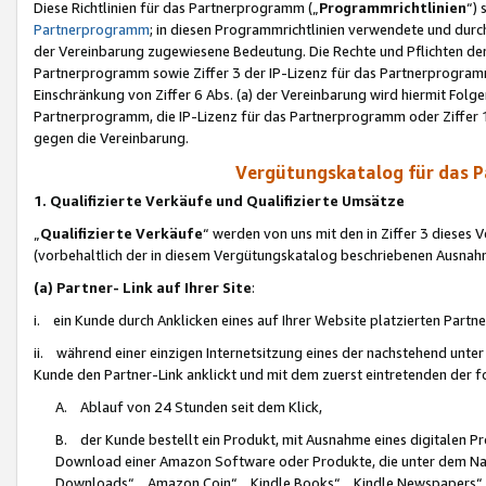
Diese Richtlinien für das Partnerprogramm („
Programmrichtlinien
“)
Partnerprogramm
; in diesen Programmrichtlinien verwendete und durch
der Vereinbarung zugewiesene Bedeutung. Die Rechte und Pflichten de
Partnerprogramm sowie Ziffer 3 der IP-Lizenz für das Partnerprogram
Einschränkung von Ziffer 6 Abs. (a) der Vereinbarung wird hiermit Fol
Partnerprogramm, die IP-Lizenz für das Partnerprogramm oder Ziffer 1
gegen die Vereinbarung.
Vergütungskatalog für das 
1. Qualifizierte Verkäufe und Qualifizierte Umsätze
„
Qualifizierte Verkäufe
“ werden von uns mit den in Ziffer 3 diese
(vorbehaltlich der in diesem Vergütungskatalog beschriebenen Ausnah
(a) Partner- Link auf Ihrer Site
:
i. ein Kunde durch Anklicken eines auf Ihrer Website platzierten Part
ii. während einer einzigen Internetsitzung eines der nachstehend unter (i)
Kunde den Partner-Link anklickt und mit dem zuerst eintretenden der f
A. Ablauf von 24 Stunden seit dem Klick,
B. der Kunde bestellt ein Produkt, mit Ausnahme eines digitalen P
Download einer Amazon Software oder Produkte, die unter dem N
Downloads“, „Amazon Coin“, „Kindle Books“, „Kindle Newspapers“, „