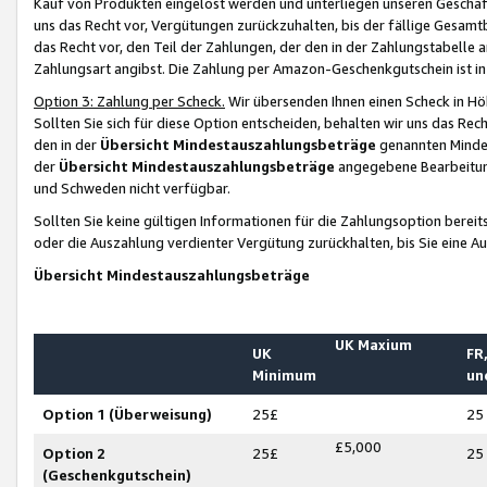
Kauf von Produkten eingelöst werden und unterliegen unseren Geschäf
uns das Recht vor, Vergütungen zurückzuhalten, bis der fällige Gesamt
das Recht vor, den Teil der Zahlungen, der den in der Zahlungstabelle 
Zahlungsart angibst. Die Zahlung per Amazon-Geschenkgutschein ist in
Option 3: Zahlung per Scheck.
Wir übersenden Ihnen einen Scheck in Höh
Sollten Sie sich für diese Option entscheiden, behalten wir uns das Rec
den in der
Übersicht Mindestauszahlungsbeträge
genannten Mindest
der
Übersicht Mindestauszahlungsbeträge
angegebene Bearbeitung
und Schweden nicht verfügbar.
Sollten Sie keine gültigen Informationen für die Zahlungsoption bereit
oder die Auszahlung verdienter Vergütung zurückhalten, bis Sie eine A
Übersicht Mindestauszahlungsbeträge
UK Maxium
UK
FR,
Minimum
un
Option 1 (Überweisung)
25£
25
£5,000
Option 2
25£
25
(Geschenkgutschein)