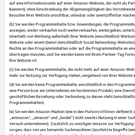
auf eine Informationsseite auf einer Amazon-Website, der nicht als Part
Bannern); ohne Einschränkung der Allgemeingültigkeit des Vorstehende
Besucher Ihrer Website unsichtbar, unlesbar oder unentzifferbar mache
(b) Sie werden Programminhalte bzw. Anwendungen, die Programminhalt
anzeigen, weder verkaufen noch weiterverkaufen, weitergeben, unterli
innerhalb von Werbung außerhalb Ihrer Website (einschließlich Werbun
Website oder einem Dienst (einschließlich Social Networking-Website
Rechte an den Programminhalten oder auf die Programminhalte an eine a
übertragen müssten, und Sie werden keine mit Ihrem Partner-Tag formati
Ihre Website ist.
(c) Sie werden Programminhalte, die nicht mehr auf einer Amazon-Websit
mehr zur Nutzung zur Verfügung stehen, umgehend von Ihrer Website e
(d) Sie werden keine Programminhalte, einschließlich in den Programmin
eine Person bzw. ein Unternehmen ein bestimmtes Produkt, eine Dienstle
geschäftlichen Beziehung oder Verbindung zu diesen steht (einschließli
Programminhalten).
(e) Sie werden Amazon-Marken (wie in den
Markenrichtlinien
definiert) 
„ammazon“, „amaozn“ und „kindel“) nicht zwecks Nutzung in einer Suc
Versuch unternehmen). Zusätzlich zu sonstigen Amazon zur Verfügung 
sorgen, dass von uns benannte Suchmaschinen Geschützte Begriffe (wie 