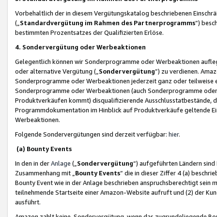
Vorbehaltlich der in diesem Vergütungskatalog beschriebenen Einschr
(„
Standardvergütung im Rahmen des Partnerprogramms
“) besc
bestimmten Prozentsatzes der Qualifizierten Erlöse.
4. Sondervergütung oder Werbeaktionen
Gelegentlich können wir Sonderprogramme oder Werbeaktionen auflegen,
oder alternative Vergütung („
Sondervergütung
”) zu verdienen. Amazo
Sonderprogramme oder Werbeaktionen jederzeit ganz oder teilweise einz
Sonderprogramme oder Werbeaktionen (auch Sonderprogramme oder We
Produktverkäufen kommt) disqualifizierende Ausschlusstatbestände, di
Programmdokumentation im Hinblick auf Produktverkäufe geltende E
Werbeaktionen.
Folgende Sondervergütungen sind derzeit verfügbar:
hier
.
(a) Bounty Events
In den in der
Anlage
(„
Sondervergütung
“) aufgeführten Ländern sind
Zusammenhang mit „
Bounty Events
“ die in dieser Ziffer 4 (a) besch
Bounty Event wie in der Anlage beschrieben anspruchsberechtigt sein mu
teilnehmende Startseite einer Amazon-Website aufruft und (2) der Kun
ausführt.
Amazon zahlt keine Sondervergütung, wenn das zugrundeliegende Boun