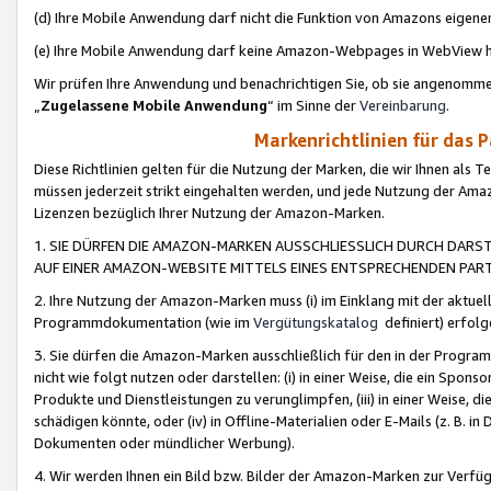
(d) Ihre Mobile Anwendung darf nicht die Funktion von Amazons eige
(e) Ihre Mobile Anwendung darf keine Amazon-Webpages in WebView 
Wir prüfen Ihre Anwendung und benachrichtigen Sie, ob sie angenomm
„
Zugelassene Mobile Anwendung
“ im Sinne der
Vereinbarung
.
Markenrichtlinien für das 
Diese Richtlinien gelten für die Nutzung der Marken, die wir Ihnen als 
müssen jederzeit strikt eingehalten werden, und jede Nutzung der Ama
Lizenzen bezüglich Ihrer Nutzung der Amazon-Marken.
1. SIE DÜRFEN DIE AMAZON-MARKEN AUSSCHLIESSLICH DURCH DARS
AUF EINER AMAZON-WEBSITE MITTELS EINES ENTSPRECHENDEN PART
2. Ihre Nutzung der Amazon-Marken muss (i) im Einklang mit der aktuells
Programmdokumentation (wie im
Vergütungskatalog
definiert) erfolg
3. Sie dürfen die Amazon-Marken ausschließlich für den in der Progr
nicht wie folgt nutzen oder darstellen: (i) in einer Weise, die ein Spo
Produkte und Dienstleistungen zu verunglimpfen, (iii) in einer Weise
schädigen könnte, oder (iv) in Offline-Materialien oder E-Mails (z. B.
Dokumenten oder mündlicher Werbung).
4. Wir werden Ihnen ein Bild bzw. Bilder der Amazon-Marken zur Verfüg