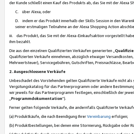
der Kunde schließt einen Kauf des Produkts ab, das Sie mit der Alexa 
C. über Alexa, oder
D. indem er das Produkt innerhalb der Skills Session in den Waren
seiner erstmaligen Teilnahme an der Alexa Shopping Action abschlie
iii. das Produkt, das Sie mit der Alexa-Einkaufsaktion vorgestellt ha
ihm bezahlt.
Die aus den einzelnen Qualifizierten Verkäufen generierten „
Qualifizi
Qualifizierten Verkäufe einnehmen, abzüglich etwaiger Versandkosten
Mehrwertsteuer), Servicegebühren, Gutschriften, Preisnachlässe, Bear
2. Ausgeschlossene Verkäufe
Unbeschadet des Vorstehenden gelten Qualifizierte Verkäufe nicht als
Vergütungskatalog für das Partnerprogramm oder andere Bestimmungen,
wir jeweils für das Partnerprogramm festlegen, einschließlich der jewe
„
Programmdokumentation
“).
Ferner gelten folgende Verkäufe, die andernfalls Qualifizierte Verkä
(a) Produktkäufe, die nach Beendigung Ihrer
Vereinbarung
erfolgen;
(b) Produktbestellungen, bei denen eine Stornierung, Rückgabe oder R