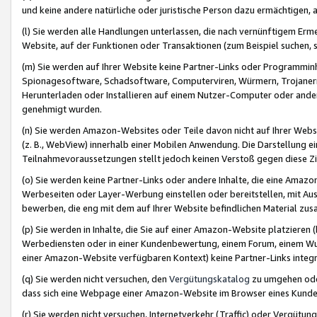
und keine andere natürliche oder juristische Person dazu ermächtigen, a
(l) Sie werden alle Handlungen unterlassen, die nach vernünftigem Erme
Website, auf der Funktionen oder Transaktionen (zum Beispiel suchen, s
(m) Sie werden auf Ihrer Website keine Partner-Links oder Programmin
Spionagesoftware, Schadsoftware, Computerviren, Würmern, Trojaner
Herunterladen oder Installieren auf einem Nutzer-Computer oder ande
genehmigt wurden.
(n) Sie werden Amazon-Websites oder Teile davon nicht auf Ihrer Websi
(z. B., WebView) innerhalb einer Mobilen Anwendung. Die Darstellung ein
Teilnahmevoraussetzungen stellt jedoch keinen Verstoß gegen diese Zif
(o) Sie werden keine Partner-Links oder andere Inhalte, die eine Am
Werbeseiten oder Layer-Werbung einstellen oder bereitstellen, mit Au
bewerben, die eng mit dem auf Ihrer Website befindlichen Material z
(p) Sie werden in Inhalte, die Sie auf einer Amazon-Website platzier
Werbediensten oder in einer Kundenbewertung, einem Forum, einem Wun
einer Amazon-Website verfügbaren Kontext) keine Partner-Links integr
(q) Sie werden nicht versuchen, den
Vergütungskatalog
zu umgehen oder
dass sich eine Webpage einer Amazon-Website im Browser eines Kunden 
(r) Sie werden nicht versuchen, Internetverkehr (Traffic) oder Vergü