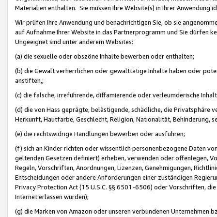
Materialien enthalten. Sie müssen Ihre Website(s) in Ihrer Anwendung ide
Wir prüfen Ihre Anwendung und benachrichtigen Sie, ob sie angenommen
auf Aufnahme Ihrer Website in das Partnerprogramm und Sie dürfen kei
Ungeeignet sind unter anderem Websites:
(a) die sexuelle oder obszöne Inhalte bewerben oder enthalten;
(b) die Gewalt verherrlichen oder gewalttätige Inhalte haben oder pot
anstiften,;
(c) die falsche, irreführende, diffamierende oder verleumderische Inha
(d) die von Hass geprägte, belästigende, schädliche, die Privatsphäre v
Herkunft, Hautfarbe, Geschlecht, Religion, Nationalität, Behinderung, 
(e) die rechtswidrige Handlungen bewerben oder ausführen;
(f) sich an Kinder richten oder wissentlich personenbezogene Daten vo
geltenden Gesetzen definiert) erheben, verwenden oder offenlegen, Vo
Regeln, Vorschriften, Anordnungen, Lizenzen, Genehmigungen, Richtlini
Entscheidungen oder andere Anforderungen einer zuständigen Regierung
Privacy Protection Act (15 U.S.C. §§ 6501-6506) oder Vorschriften, di
Internet erlassen wurden);
(g) die Marken von Amazon oder unseren verbundenen Unternehmen b