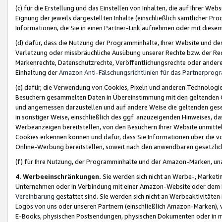
(c) für die Erstellung und das Einstellen von Inhalten, die auf Ihrer We
Eignung der jeweils dargestellten Inhalte (einschließlich sämtlicher 
Informationen, die Sie in einen Partner-Link aufnehmen oder mit diese
(d) dafür, dass die Nutzung der Programminhalte, Ihrer Website und des 
Verletzung oder missbräuchliche Ausübung unserer Rechte bzw. der Recht
Markenrechte, Datenschutzrechte, Veröffentlichungsrechte oder anderer
Einhaltung der
Amazon Anti-Fälschungsrichtlinien für das Partnerpro
(e) dafür, die Verwendung von Cookies, Pixeln und anderen Technologien
Besuchern gesammelten Daten in Übereinstimmung mit den geltenden Ge
und angemessen darzustellen und auf andere Weise die geltenden geset
in sonstiger Weise, einschließlich des ggf. anzuzeigenden Hinweises, d
Werbeanzeigen bereitstellen, von den Besuchern Ihrer Website unmitte
Cookies erkennen können und dafür, dass Sie Informationen über die v
Online-Werbung bereitstellen, soweit nach den anwendbaren gesetzlic
(f) für Ihre Nutzung, der Programminhalte und der Amazon-Marken, u
4. Werbeeinschränkungen.
Sie werden sich nicht an Werbe-, Market
Unternehmen oder in Verbindung mit einer Amazon-Website oder dem Pa
Vereinbarung
gestattet sind. Sie werden sich nicht an Werbeaktivitäten
Logos von uns oder unseren Partnern (einschließlich Amazon-Marken), 
E-Books, physischen Postsendungen, physischen Dokumenten oder in 