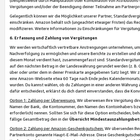
(beispielsweise durch Manipulation oder Kombination von Attributions-
Vergütungen und/oder der Beendigung deiner Teilnahme am Partnerp
Gelegentlich können wir die Möglichkeit unserer Partner, Standardv
einschränken. Amazon behält sich (ungeachtet etwaiger Fristen) das Re
modifizieren. Weitere Informationen zu Einschränkungen für Vergütung
6. Erfassung und Zahlung von Vergütungen
Wir werden wirtschaftlich vertretbare Anstrengungen unternehmen, um 
Nachverfolgung zu ermöglichen und unsere Berichte zu erstellen und di
diesem Monat verdient hast, zusammengefasst sind. Standardvergütung
auf den nächsten Betrag in der Landeswährung gerundet werden (z. B. C
über oder unter dem in deiner Preiskarte angegebenen Satz liegt. Wir
eine Amazon-Webseite etwa 60 Tage nach Ende jedes Kalendermonats, i
wurden. Du kannst wählen, ob du Zahlungen in einer anderen Währung
dafür entscheidest, erklärst du dich damit einverstanden, dass die K
Option 1: Zahlung per Überweisung.
Wir überweisen Ihre Vergütung dir
Namen der Bank, die Kontonummer, den Namen des Kontoinhabers bzw. a
erforderlich) nennen. Sollten Sie sich für diese Option entscheiden, be
fällige Gesamtbetrag den in der
Übersicht Mindestauszahlungsbet
Option 2: Zahlung per Amazon-Geschenkgutschein.
Wir übersenden Ihne
Partnerkonto genannte Haupt-E-Mail-Adresse. Diese Geschenkgutschei