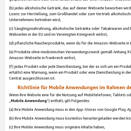
(b) jedes alkoholische Getränk, das auf deiner Webseite beworben wird
Lizenz zur Herstellung, zum Großhandel oder zum Vertrieb alkoholisch
Unternehmens betrieben wird,
(c) Säuglingsnahruhrung, alkoholische Getränke oder Tabakwaren und E
Webseiten in der EU und im Vereinigten Königreich wirbst,
(d) pflanzliche Raucherprodukte, wenn du für die Amazon-Webseite in B
(e) Produkte ohne medizinischen Verwendungszweck gemäß Anhang XVI 
Amazon-Webseite in Frankreich wirbst,
(f) jedes Produkt oder jede Dienstleistung, bei der es sich um ein Prod
erhältst eine Warnung, wenn ein Produkt oder eine Dienstleistung in de
Central ausgeschlossen ist.
Richtlinie für Mobile Anwendungen im Rahmen de
Wenn Ihre Website eine für die Nutzung auf Mobiltelefonen, Tablets 
„
Mobile Anwendung
“) enthält, gilt Folgendes:
(a) Ihre Mobile Anwendung muss in den App-Stores von Google Play, A
(b) Ihre Mobile Anwendung muss kostenlos heruntergeladen werden könn
(c) Ihre Mobile Anwendung muss originäre Inhalte haben,