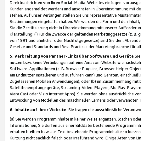
Direktnachrichten von Ihren Social-Media-Websites einfügen. vorausg
Kunden angemeldet werden) und ansonsten in Übereinstimmung mit der
stehen. Auf unser Verlangen stellen Sie uns repräsentative Mustermater
Bestimmungen eingehalten haben. Wir werden die Form und den Inhalt, di
Sie die Zertifizierung nicht in Übereinstimmung mit unserer Aufforderu
Klarstellung: (i) Für die Zwecke der geltenden Marketinggesetze (z. 
von 1991 und ähnlicher oder Nachfolgegesetze) sind Sie der „Absender“ j
Gesetze und Standards und Best Practices der Marketingbranche für 
5. Verbreitung von Partner-Links über Software und Geräte
Sie
nutzen bzw. keine Verlinkungen auf eine Amazon-Website wie nachsteh
Software-Applikationen (z. B. Browser Plug-ins, Browser Helper Objec
ein Endnutzer installieren und ausführen kann) und Geräten, einschlie
Zugelassenen Mobilen Anwendungen); oder (b) im Zusammenhang mit bzw.
Satellitenempfangsgeräte, Streaming-Video-Playern, Blu-Ray-Playern 
Viera Cast oder Vizio Internet Apps). Sie werden ohne ausdrückliche v
Entwicklung von Modellen des maschinellen Lernens oder verwandter 
6. Inhalte auf Ihrer Website
. Sie tragen die ausschließliche Verantwo
(a) Sie werden Programminhalte in keiner Weise ergänzen, löschen oder
Informationen; Sie dürfen aus einer Bilddatei bestehende Programminhal
erhalten bleiben bzw. aus Text bestehende Programminhalte so kürzen, 
Kürzung nicht sachlich falsch oder irreführend wird. Einige Arten von L