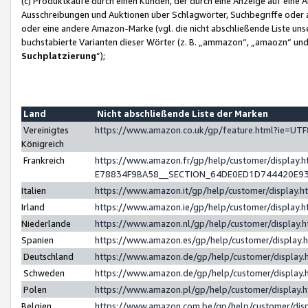
(c) Produktkäufe durch einen Kunden, der durch eine Anzeige auf eine 
Ausschreibungen und Auktionen über Schlagwörter, Suchbegriffe oder 
oder eine andere Amazon-Marke (vgl. die nicht abschließende Liste un
buchstabierte Varianten dieser Wörter (z. B. „ammazon“, „amaozn“ und „
Suchplatzierung
”);
Land
Nicht abschließende Liste der Marken
Vereinigtes
https://www.amazon.co.uk/gp/feature.html?ie=U
Königreich
Frankreich
https://www.amazon.fr/gp/help/customer/displa
E78834F9BA58__SECTION_64DE0ED1D744420E9
Italien
https://www.amazon.it/gp/help/customer/display
Irland
https://www.amazon.ie/gp/help/customer/displa
Niederlande
https://www.amazon.nl/gp/help/customer/display
Spanien
https://www.amazon.es/gp/help/customer/display
Deutschland
https://www.amazon.de/gp/help/customer/displa
Schweden
https://www.amazon.de/gp/help/customer/displa
Polen
https://www.amazon.pl/gp/help/customer/display
Belgien
https://www.amazon.com.be/gp/help/customer/d