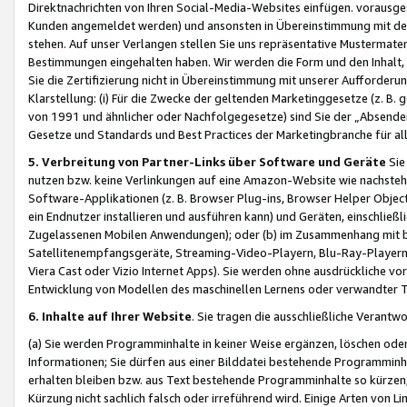
Direktnachrichten von Ihren Social-Media-Websites einfügen. vorausg
Kunden angemeldet werden) und ansonsten in Übereinstimmung mit der
stehen. Auf unser Verlangen stellen Sie uns repräsentative Mustermater
Bestimmungen eingehalten haben. Wir werden die Form und den Inhalt, di
Sie die Zertifizierung nicht in Übereinstimmung mit unserer Aufforderu
Klarstellung: (i) Für die Zwecke der geltenden Marketinggesetze (z. 
von 1991 und ähnlicher oder Nachfolgegesetze) sind Sie der „Absender“ j
Gesetze und Standards und Best Practices der Marketingbranche für 
5. Verbreitung von Partner-Links über Software und Geräte
Sie
nutzen bzw. keine Verlinkungen auf eine Amazon-Website wie nachsteh
Software-Applikationen (z. B. Browser Plug-ins, Browser Helper Objec
ein Endnutzer installieren und ausführen kann) und Geräten, einschlie
Zugelassenen Mobilen Anwendungen); oder (b) im Zusammenhang mit bzw.
Satellitenempfangsgeräte, Streaming-Video-Playern, Blu-Ray-Playern 
Viera Cast oder Vizio Internet Apps). Sie werden ohne ausdrückliche v
Entwicklung von Modellen des maschinellen Lernens oder verwandter 
6. Inhalte auf Ihrer Website
. Sie tragen die ausschließliche Verantwo
(a) Sie werden Programminhalte in keiner Weise ergänzen, löschen oder
Informationen; Sie dürfen aus einer Bilddatei bestehende Programminhal
erhalten bleiben bzw. aus Text bestehende Programminhalte so kürzen, 
Kürzung nicht sachlich falsch oder irreführend wird. Einige Arten von L