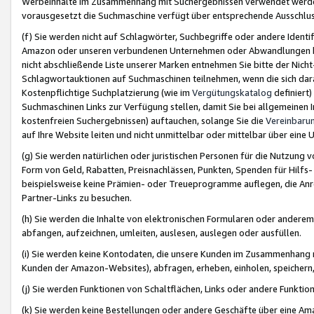
Werbeinhalte im Zusammenhang mit Suchergebnissen verwendet werden,
vorausgesetzt die Suchmaschine verfügt über entsprechende Ausschlu
(f) Sie werden nicht auf Schlagwörter, Suchbegriffe oder andere Ident
Amazon oder unseren verbundenen Unternehmen oder Abwandlungen bzw
nicht abschließende Liste unserer Marken entnehmen Sie bitte der Nich
Schlagwortauktionen auf Suchmaschinen teilnehmen, wenn die sich da
Kostenpflichtige Suchplatzierung (wie im
Vergütungskatalog
definiert
Suchmaschinen Links zur Verfügung stellen, damit Sie bei allgemeinen I
kostenfreien Suchergebnissen) auftauchen, solange Sie die
Vereinbaru
auf Ihre Website leiten und nicht unmittelbar oder mittelbar über eine
(g) Sie werden natürlichen oder juristischen Personen für die Nutzung 
Form von Geld, Rabatten, Preisnachlässen, Punkten, Spenden für Hilfs
beispielsweise keine Prämien- oder Treueprogramme auflegen, die Anrei
Partner-Links zu besuchen.
(h) Sie werden die Inhalte von elektronischen Formularen oder anderem M
abfangen, aufzeichnen, umleiten, auslesen, auslegen oder ausfüllen.
(i) Sie werden keine Kontodaten, die unsere Kunden im Zusammenhang 
Kunden der Amazon-Websites), abfragen, erheben, einholen, speichern,
(j) Sie werden Funktionen von Schaltflächen, Links oder andere Funkti
(k) Sie werden keine Bestellungen oder andere Geschäfte über eine Ama