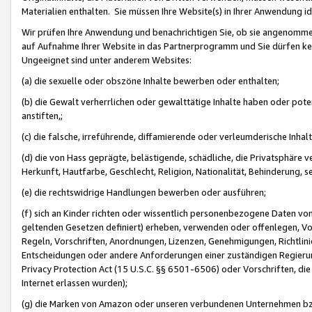
Materialien enthalten. Sie müssen Ihre Website(s) in Ihrer Anwendung ide
Wir prüfen Ihre Anwendung und benachrichtigen Sie, ob sie angenommen
auf Aufnahme Ihrer Website in das Partnerprogramm und Sie dürfen kei
Ungeeignet sind unter anderem Websites:
(a) die sexuelle oder obszöne Inhalte bewerben oder enthalten;
(b) die Gewalt verherrlichen oder gewalttätige Inhalte haben oder pot
anstiften,;
(c) die falsche, irreführende, diffamierende oder verleumderische Inha
(d) die von Hass geprägte, belästigende, schädliche, die Privatsphäre v
Herkunft, Hautfarbe, Geschlecht, Religion, Nationalität, Behinderung, 
(e) die rechtswidrige Handlungen bewerben oder ausführen;
(f) sich an Kinder richten oder wissentlich personenbezogene Daten vo
geltenden Gesetzen definiert) erheben, verwenden oder offenlegen, Vo
Regeln, Vorschriften, Anordnungen, Lizenzen, Genehmigungen, Richtlini
Entscheidungen oder andere Anforderungen einer zuständigen Regierung
Privacy Protection Act (15 U.S.C. §§ 6501-6506) oder Vorschriften, di
Internet erlassen wurden);
(g) die Marken von Amazon oder unseren verbundenen Unternehmen b