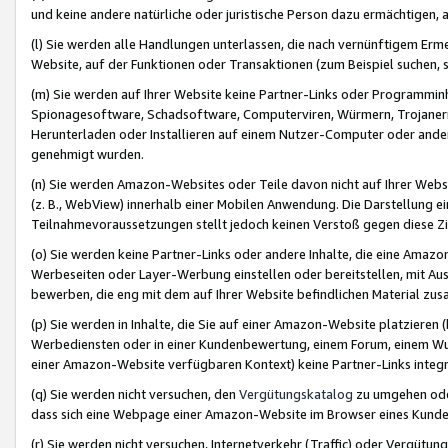
und keine andere natürliche oder juristische Person dazu ermächtigen, a
(l) Sie werden alle Handlungen unterlassen, die nach vernünftigem Erme
Website, auf der Funktionen oder Transaktionen (zum Beispiel suchen, s
(m) Sie werden auf Ihrer Website keine Partner-Links oder Programmin
Spionagesoftware, Schadsoftware, Computerviren, Würmern, Trojaner
Herunterladen oder Installieren auf einem Nutzer-Computer oder ande
genehmigt wurden.
(n) Sie werden Amazon-Websites oder Teile davon nicht auf Ihrer Websi
(z. B., WebView) innerhalb einer Mobilen Anwendung. Die Darstellung ein
Teilnahmevoraussetzungen stellt jedoch keinen Verstoß gegen diese Zif
(o) Sie werden keine Partner-Links oder andere Inhalte, die eine Am
Werbeseiten oder Layer-Werbung einstellen oder bereitstellen, mit Au
bewerben, die eng mit dem auf Ihrer Website befindlichen Material z
(p) Sie werden in Inhalte, die Sie auf einer Amazon-Website platzier
Werbediensten oder in einer Kundenbewertung, einem Forum, einem Wun
einer Amazon-Website verfügbaren Kontext) keine Partner-Links integr
(q) Sie werden nicht versuchen, den
Vergütungskatalog
zu umgehen oder
dass sich eine Webpage einer Amazon-Website im Browser eines Kunden 
(r) Sie werden nicht versuchen, Internetverkehr (Traffic) oder Vergü