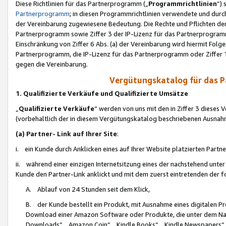
Diese Richtlinien für das Partnerprogramm („
Programmrichtlinien
“)
Partnerprogramm
; in diesen Programmrichtlinien verwendete und durch
der Vereinbarung zugewiesene Bedeutung. Die Rechte und Pflichten de
Partnerprogramm sowie Ziffer 3 der IP-Lizenz für das Partnerprogram
Einschränkung von Ziffer 6 Abs. (a) der Vereinbarung wird hiermit Fol
Partnerprogramm, die IP-Lizenz für das Partnerprogramm oder Ziffer 1
gegen die Vereinbarung.
Vergütungskatalog für das 
1. Qualifizierte Verkäufe und Qualifizierte Umsätze
„
Qualifizierte Verkäufe
“ werden von uns mit den in Ziffer 3 diese
(vorbehaltlich der in diesem Vergütungskatalog beschriebenen Ausnah
(a) Partner- Link auf Ihrer Site
:
i. ein Kunde durch Anklicken eines auf Ihrer Website platzierten Part
ii. während einer einzigen Internetsitzung eines der nachstehend unter (i)
Kunde den Partner-Link anklickt und mit dem zuerst eintretenden der f
A. Ablauf von 24 Stunden seit dem Klick,
B. der Kunde bestellt ein Produkt, mit Ausnahme eines digitalen P
Download einer Amazon Software oder Produkte, die unter dem N
Downloads“, „Amazon Coin“, „Kindle Books“, „Kindle Newspapers“, „