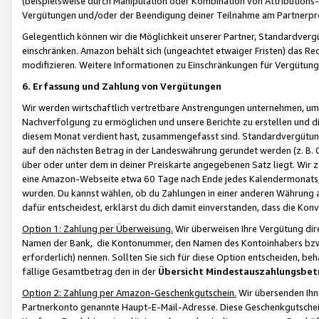
(beispielsweise durch Manipulation oder Kombination von Attributions-
Vergütungen und/oder der Beendigung deiner Teilnahme am Partnerp
Gelegentlich können wir die Möglichkeit unserer Partner, Standardv
einschränken. Amazon behält sich (ungeachtet etwaiger Fristen) das Re
modifizieren. Weitere Informationen zu Einschränkungen für Vergütung
6. Erfassung und Zahlung von Vergütungen
Wir werden wirtschaftlich vertretbare Anstrengungen unternehmen, um 
Nachverfolgung zu ermöglichen und unsere Berichte zu erstellen und di
diesem Monat verdient hast, zusammengefasst sind. Standardvergütung
auf den nächsten Betrag in der Landeswährung gerundet werden (z. B. C
über oder unter dem in deiner Preiskarte angegebenen Satz liegt. Wir
eine Amazon-Webseite etwa 60 Tage nach Ende jedes Kalendermonats, i
wurden. Du kannst wählen, ob du Zahlungen in einer anderen Währung
dafür entscheidest, erklärst du dich damit einverstanden, dass die K
Option 1: Zahlung per Überweisung.
Wir überweisen Ihre Vergütung dir
Namen der Bank, die Kontonummer, den Namen des Kontoinhabers bzw. a
erforderlich) nennen. Sollten Sie sich für diese Option entscheiden, be
fällige Gesamtbetrag den in der
Übersicht Mindestauszahlungsbet
Option 2: Zahlung per Amazon-Geschenkgutschein.
Wir übersenden Ihne
Partnerkonto genannte Haupt-E-Mail-Adresse. Diese Geschenkgutschei