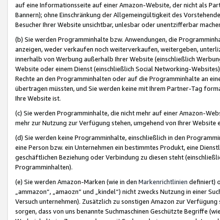
auf eine Informationsseite auf einer Amazon-Website, der nicht als Part
Bannern); ohne Einschränkung der Allgemeingültigkeit des Vorstehende
Besucher Ihrer Website unsichtbar, unlesbar oder unentzifferbar mache
(b) Sie werden Programminhalte bzw. Anwendungen, die Programminhalt
anzeigen, weder verkaufen noch weiterverkaufen, weitergeben, unterli
innerhalb von Werbung außerhalb Ihrer Website (einschließlich Werbun
Website oder einem Dienst (einschließlich Social Networking-Website
Rechte an den Programminhalten oder auf die Programminhalte an eine a
übertragen müssten, und Sie werden keine mit Ihrem Partner-Tag formati
Ihre Website ist.
(c) Sie werden Programminhalte, die nicht mehr auf einer Amazon-Websit
mehr zur Nutzung zur Verfügung stehen, umgehend von Ihrer Website e
(d) Sie werden keine Programminhalte, einschließlich in den Programmin
eine Person bzw. ein Unternehmen ein bestimmtes Produkt, eine Dienstle
geschäftlichen Beziehung oder Verbindung zu diesen steht (einschließli
Programminhalten).
(e) Sie werden Amazon-Marken (wie in den
Markenrichtlinien
definiert) 
„ammazon“, „amaozn“ und „kindel“) nicht zwecks Nutzung in einer Suc
Versuch unternehmen). Zusätzlich zu sonstigen Amazon zur Verfügung 
sorgen, dass von uns benannte Suchmaschinen Geschützte Begriffe (wie 