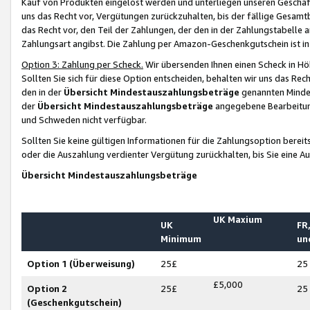
Kauf von Produkten eingelöst werden und unterliegen unseren Geschäf
uns das Recht vor, Vergütungen zurückzuhalten, bis der fällige Gesamt
das Recht vor, den Teil der Zahlungen, der den in der Zahlungstabelle 
Zahlungsart angibst. Die Zahlung per Amazon-Geschenkgutschein ist in
Option 3: Zahlung per Scheck.
Wir übersenden Ihnen einen Scheck in Höh
Sollten Sie sich für diese Option entscheiden, behalten wir uns das Rec
den in der
Übersicht Mindestauszahlungsbeträge
genannten Mindest
der
Übersicht Mindestauszahlungsbeträge
angegebene Bearbeitung
und Schweden nicht verfügbar.
Sollten Sie keine gültigen Informationen für die Zahlungsoption bereit
oder die Auszahlung verdienter Vergütung zurückhalten, bis Sie eine A
Übersicht Mindestauszahlungsbeträge
UK Maxium
UK
FR,
Minimum
un
Option 1 (Überweisung)
25£
25
£5,000
Option 2
25£
25
(Geschenkgutschein)