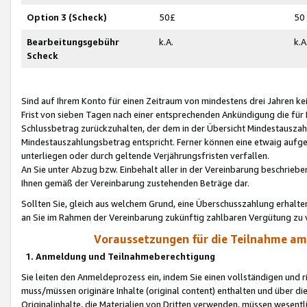
Option 3 (Scheck)
50£
50
Bearbeitungsgebühr
k.A.
k.A
Scheck
Sind auf Ihrem Konto für einen Zeitraum von mindestens drei Jahren kein
Frist von sieben Tagen nach einer entsprechenden Ankündigung die für
Schlussbetrag zurückzuhalten, der dem in der Übersicht Mindestausz
Mindestauszahlungsbetrag entspricht. Ferner können eine etwaig aufg
unterliegen oder durch geltende Verjährungsfristen verfallen.
An Sie unter Abzug bzw. Einbehalt aller in der Vereinbarung beschrieb
Ihnen gemäß der Vereinbarung zustehenden Beträge dar.
Sollten Sie, gleich aus welchem Grund, eine Überschusszahlung erhalte
an Sie im Rahmen der Vereinbarung zukünftig zahlbaren Vergütung zu 
Voraussetzungen für die Teilnahme a
1. Anmeldung und Teilnahmeberechtigung
Sie leiten den Anmeldeprozess ein, indem Sie einen vollständigen und 
muss/müssen originäre Inhalte (original content) enthalten und über d
Originalinhalte, die Materialien von Dritten verwenden, müssen wese