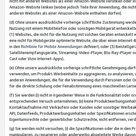
nicht mit anderen Websites als einer Amazon-Website verlinken oder i
Amazon-Website lenken (wobei jedoch Teile Ihrer Anwendung, die nich
anderen Websites als einer Amazon-Website enthalten dürfen).
(d) Ohne unsere ausdrückliche vorherige schriftliche Zustimmung werd
Nutzung mit einem Mobiltelefon oder sonstigen Mobilgerät entwickelt
(1) Websites, die nicht für die Nutzung mit solchen Geräten entwickelt
eine nicht für Mobilgeräte optimierte Website, die über einen Interne
in den
Richtlinie für Mobile Anwendungen
definiert, oder (3) Beistellge
Satellitenempfangsgeräte, Streaming-Video-Player, Blu-Ray-Player ode
Cast oder Vizio Internet-Apps).
(e) Ohne unsere ausdrückliche vorherige schriftliche Genehmigung dürfe
verwenden, um Produkt-Werbeinhalte zu aggregieren, zu analysieren, 
anderen Anwendungen, die für die Verwendung durch Personen oder Or
für die direkte Schulung oder Feinabstimmung eines maschinellen Lern
(f) Sie werden (i) nicht in irgendeiner Weise in die Funktionalität ode
entsprechenden Versuch unternehmen; (ii) keine Produktwerbungsinha
Kontaktaufnahme mit Verkäufern oder Kunden oder sonstiger Werbeaktiv
API, Datenfeeds, Produktwerbungsinhalten oder Spezifikationen erschei
Eigentumsrechte oder gewerblicher Schutzrechte, nicht entfernen, verd
(g) Sie werden nicht versuchen, (i) die Spezifikationen oder die in de
manipulieren, zu reparieren oder anderweitig abgeleitete Werke davon z