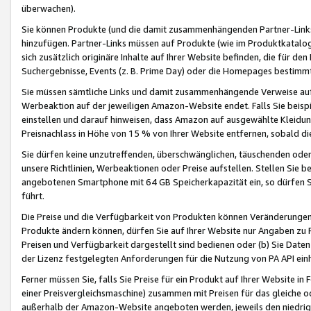
überwachen).
Sie können Produkte (und die damit zusammenhängenden Partner-Links)
hinzufügen. Partner-Links müssen auf Produkte (wie im Produktkatalog de
sich zusätzlich originäre Inhalte auf Ihrer Website befinden, die für 
Suchergebnisse, Events (z. B. Prime Day) oder die Homepages bestimmte
Sie müssen sämtliche Links und damit zusammenhängende Verweise auf z
Werbeaktion auf der jeweiligen Amazon-Website endet. Falls Sie beisp
einstellen und darauf hinweisen, dass Amazon auf ausgewählte Kleidun
Preisnachlass in Höhe von 15 % von Ihrer Website entfernen, sobald di
Sie dürfen keine unzutreffenden, überschwänglichen, täuschenden od
unsere Richtlinien, Werbeaktionen oder Preise aufstellen. Stellen Sie 
angebotenen Smartphone mit 64 GB Speicherkapazität ein, so dürfen S
führt.
Die Preise und die Verfügbarkeit von Produkten können Veränderungen 
Produkte ändern können, dürfen Sie auf Ihrer Website nur Angaben zu P
Preisen und Verfügbarkeit dargestellt sind bedienen oder (b) Sie Daten
der Lizenz festgelegten Anforderungen für die Nutzung von PA API einh
Ferner müssen Sie, falls Sie Preise für ein Produkt auf Ihrer Website in 
einer Preisvergleichsmaschine) zusammen mit Preisen für das gleiche o
außerhalb der Amazon-Website angeboten werden, jeweils den niedrigst