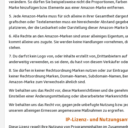
verändern. So dürfen Sie beispielsweise nicht die Proportionen, Farb
Marke hinzufügen bzw. Elemente aus einer Amazon-Marke entfernen.
5. Jede Amazon-Marke muss für sich alleine in ihrer Gesamtheit darge
grafischen oder Textelementen muss ein hinreichender Abstand gegebe
platzieren, der die Lesbarkeit oder Darstellung dieser Amazon-Marke b
6. Alle Rechte an den Amazon-Marken sind unser alleiniges Eigentum, 
kommt alleine uns zugute. Sie werden keine Handlungen vornehmen, 
stehen.
7. Du darfst kein Logo von, oder Inhalte erstellt von,
Drittanbietern au
anderweitig verwenden, es sei denn, du hast von diesem Verkäufer oder
8. Sie dürfen in keiner Rechtsordnung Marken nutzen oder zur Eintragu
keiner Rechtsordnung Marken, Domain-Namen, Subdomain-Namen, Benu
Amazon-Marke zum Verwechseln ähnlich sind.
Wir behalten uns das Recht vor, diese Markenrichtlinien und die gene
Einstellen einer Änderungsmitteilung oder überarbeiteter Markenricht
Wir behalten uns das Recht vor, gegen jede unbefugte Nutzung bzw. jede 
unserem alleinigen Ermessen angemessene Maßnahmen zu ergreifen.
IP-Lizenz- und Nutzungsan
Diese Lizenz regelt Ihre Nutzung von Programminhalten im Zusammen