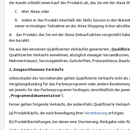
der Kunde schließt einen Kauf des Produkts ab, das Sie mit der Alexa 
C. über Alexa, oder
D. indem er das Produkt innerhalb der Skills Session in den Waren
seiner erstmaligen Teilnahme an der Alexa Shopping Action abschlie
iii. das Produkt, das Sie mit der Alexa-Einkaufsaktion vorgestellt ha
ihm bezahlt.
Die aus den einzelnen Qualifizierten Verkäufen generierten „
Qualifizi
Qualifizierten Verkäufe einnehmen, abzüglich etwaiger Versandkosten
Mehrwertsteuer), Servicegebühren, Gutschriften, Preisnachlässe, Bear
2. Ausgeschlossene Verkäufe
Unbeschadet des Vorstehenden gelten Qualifizierte Verkäufe nicht als
Vergütungskatalog für das Partnerprogramm oder andere Bestimmungen,
wir jeweils für das Partnerprogramm festlegen, einschließlich der jewe
„
Programmdokumentation
“).
Ferner gelten folgende Verkäufe, die andernfalls Qualifizierte Verkä
(a) Produktkäufe, die nach Beendigung Ihrer
Vereinbarung
erfolgen;
(b) Produktbestellungen, bei denen eine Stornierung, Rückgabe oder R