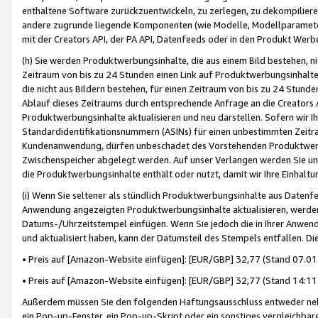
enthaltene Software zurückzuentwickeln, zu zerlegen, zu dekompilier
andere zugrunde liegende Komponenten (wie Modelle, Modellparameter
mit der Creators API, der PA API, Datenfeeds oder in den Produkt Werb
(h) Sie werden Produktwerbungsinhalte, die aus einem Bild bestehen, ni
Zeitraum von bis zu 24 Stunden einen Link auf Produktwerbungsinhalte
die nicht aus Bildern bestehen, für einen Zeitraum von bis zu 24 Stund
Ablauf dieses Zeitraums durch entsprechende Anfrage an die Creators 
Produktwerbungsinhalte aktualisieren und neu darstellen. Sofern wir Ih
Standardidentifikationsnummern (ASINs) für einen unbestimmten Zeitra
Kundenanwendung, dürfen unbeschadet des Vorstehenden Produktwerbu
Zwischenspeicher abgelegt werden. Auf unser Verlangen werden Sie un
die Produktwerbungsinhalte enthält oder nutzt, damit wir Ihre Einhalt
(i) Wenn Sie seltener als stündlich Produktwerbungsinhalte aus Datenfe
Anwendung angezeigten Produktwerbungsinhalte aktualisieren, werden 
Datums-/Uhrzeitstempel einfügen. Wenn Sie jedoch die in Ihrer Anwe
und aktualisiert haben, kann der Datumsteil des Stempels entfallen. Dies
• Preis auf [Amazon-Website einfügen]: [EUR/GBP] 32,77 (Stand 07.01.
• Preis auf [Amazon-Website einfügen]: [EUR/GBP] 32,77 (Stand 14:11 
Außerdem müssen Sie den folgenden Haftungsausschluss entweder neb
ein Pop-up-Fenster, ein Pop-up-Skript oder ein sonstiges vergleichba