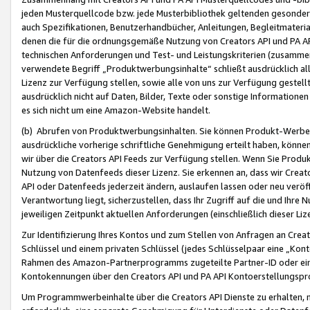
jeden Musterquellcode bzw. jede Musterbibliothek geltenden gesonder
auch Spezifikationen, Benutzerhandbücher, Anleitungen, Begleitmaterial
denen die für die ordnungsgemäße Nutzung von Creators API und PA A
technischen Anforderungen und Test- und Leistungskriterien (zusammen
verwendete Begriff „Produktwerbungsinhalte“ schließt ausdrücklich al
Lizenz zur Verfügung stellen, sowie alle von uns zur Verfügung gestel
ausdrücklich nicht auf Daten, Bilder, Texte oder sonstige Informatione
es sich nicht um eine Amazon-Website handelt.
(b) Abrufen von Produktwerbungsinhalten. Sie können Produkt-Werbein
ausdrückliche vorherige schriftliche Genehmigung erteilt haben, könn
wir über die Creators API Feeds zur Verfügung stellen. Wenn Sie Produk
Nutzung von Datenfeeds dieser Lizenz. Sie erkennen an, dass wir Creat
API oder Datenfeeds jederzeit ändern, auslaufen lassen oder neu veröffe
Verantwortung liegt, sicherzustellen, dass Ihr Zugriff auf die und Ihr
jeweiligen Zeitpunkt aktuellen Anforderungen (einschließlich dieser Liz
Zur Identifizierung Ihres Kontos und zum Stellen von Anfragen an Crea
Schlüssel und einem privaten Schlüssel (jedes Schlüsselpaar eine „Kon
Rahmen des Amazon-Partnerprogramms zugeteilte Partner-ID oder ein
Kontokennungen über den Creators API und PA API Kontoerstellungspro
Um Programmwerbeinhalte über die Creators API Dienste zu erhalten, m