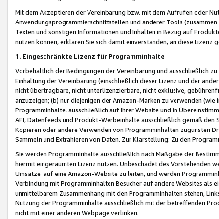
Mit dem Akzeptieren der Vereinbarung bzw. mit dem Aufrufen oder Nutz
Anwendungsprogrammierschnittstellen und anderer Tools (zusammen die
Texten und sonstigen Informationen und Inhalten in Bezug auf Produkte
nutzen können, erklären Sie sich damit einverstanden, an diese Lizenz 
1. Eingeschränkte Lizenz für Programminhalte
Vorbehaltlich der Bedingungen der Vereinbarung und ausschließlich z
Einhaltung der Vereinbarung (einschließlich dieser Lizenz und der ande
nicht übertragbare, nicht unterlizenzierbare, nicht exklusive, gebühren
anzuzeigen; (b) nur diejenigen der Amazon-Marken zu verwenden (wie in 
Programminhalte, ausschließlich auf Ihrer Website und in Übereinstimmu
API, Datenfeeds und Produkt-Werbeinhalte ausschließlich gemäß den Spe
Kopieren oder andere Verwenden von Programminhalten zugunsten Dri
Sammeln und Extrahieren von Daten. Zur Klarstellung: Zu den Program
Sie werden Programminhalte ausschließlich nach Maßgabe der Besti
hiermit eingeräumten Lizenz nutzen. Unbeschadet des Vorstehenden we
Umsätze auf eine Amazon-Website zu leiten, und werden Programminhal
Verbindung mit Programminhalten Besucher auf andere Websites als ein
unmittelbarem Zusammenhang mit den Programminhalten stehen, Links z
Nutzung der Programminhalte ausschließlich mit der betreffenden Pr
nicht mit einer anderen Webpage verlinken.