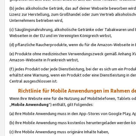
(b) jedes alkoholische Getränk, das auf deiner Webseite beworben wird
Lizenz zur Herstellung, zum Großhandel oder zum Vertrieb alkoholisch
Unternehmens betrieben wird,
(c) Säuglingsnahruhrung, alkoholische Getränke oder Tabakwaren und E
Webseiten in der EU und im Vereinigten Königreich wirbst,
(d) pflanzliche Raucherprodukte, wenn du für die Amazon-Webseite in B
(e) Produkte ohne medizinischen Verwendungszweck gemäß Anhang XVI 
Amazon-Webseite in Frankreich wirbst,
(f) jedes Produkt oder jede Dienstleistung, bei der es sich um ein Prod
erhältst eine Warnung, wenn ein Produkt oder eine Dienstleistung in de
Central ausgeschlossen ist.
Richtlinie für Mobile Anwendungen im Rahmen de
Wenn Ihre Website eine für die Nutzung auf Mobiltelefonen, Tablets 
„
Mobile Anwendung
“) enthält, gilt Folgendes:
(a) Ihre Mobile Anwendung muss in den App-Stores von Google Play, A
(b) Ihre Mobile Anwendung muss kostenlos heruntergeladen werden könn
(c) Ihre Mobile Anwendung muss originäre Inhalte haben,