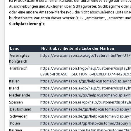
(c) Produktkäufe durch einen Kunden, der durch eine Anzeige auf eine 
Ausschreibungen und Auktionen über Schlagwörter, Suchbegriffe oder 
oder eine andere Amazon-Marke (vgl. die nicht abschließende Liste un
buchstabierte Varianten dieser Wörter (z. B. „ammazon“, „amaozn“ und „
Suchplatzierung
”);
Land
Nicht abschließende Liste der Marken
Vereinigtes
https://www.amazon.co.uk/gp/feature.html?ie=U
Königreich
Frankreich
https://www.amazon.fr/gp/help/customer/displa
E78834F9BA58__SECTION_64DE0ED1D744420E9
Italien
https://www.amazon.it/gp/help/customer/display
Irland
https://www.amazon.ie/gp/help/customer/displa
Niederlande
https://www.amazon.nl/gp/help/customer/display
Spanien
https://www.amazon.es/gp/help/customer/display
Deutschland
https://www.amazon.de/gp/help/customer/displa
Schweden
https://www.amazon.de/gp/help/customer/displa
Polen
https://www.amazon.pl/gp/help/customer/display
Belgien
https://www.amazon.com.be/gp/help/customer/d