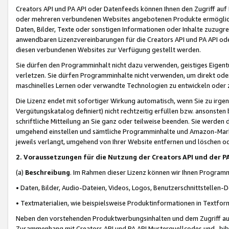
Creators API und PA API oder Datenfeeds können Ihnen den Zugriff auf D
oder mehreren verbundenen Websites angebotenen Produkte ermögliche
Daten, Bilder, Texte oder sonstigen Informationen oder Inhalte zuzugre
anwendbaren Lizenzvereinbarungen für die Creators API und PA API od
diesen verbundenen Websites zur Verfügung gestellt werden.
Sie dürfen den Programminhalt nicht dazu verwenden, geistiges Eigent
verletzen. Sie dürfen Programminhalte nicht verwenden, um direkt ode
maschinelles Lernen oder verwandte Technologien zu entwickeln oder zu
Die Lizenz endet mit sofortiger Wirkung automatisch, wenn Sie zu irg
Vergütungskatalog definiert) nicht rechtzeitig erfüllen bzw. ansonsten
schriftliche Mitteilung an Sie ganz oder teilweise beenden. Sie werden
umgehend einstellen und sämtliche Programminhalte und Amazon-Marke
jeweils verlangt, umgehend von Ihrer Website entfernen und löschen od
2. Voraussetzungen für die Nutzung der Creators API und der P
(a)
Beschreibung
. Im Rahmen dieser Lizenz können wir Ihnen Programmi
• Daten, Bilder, Audio-Dateien, Videos, Logos, Benutzerschnittstellen-
• Textmaterialien, wie beispielsweise Produktinformationen in Textfor
Neben den vorstehenden Produktwerbungsinhalten und dem Zugriff auf 
Zusammenhang mit Creators API und PA API Musterquellcodes und -bibli