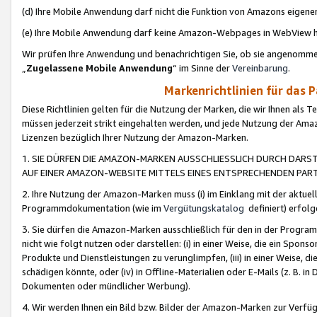
(d) Ihre Mobile Anwendung darf nicht die Funktion von Amazons eige
(e) Ihre Mobile Anwendung darf keine Amazon-Webpages in WebView 
Wir prüfen Ihre Anwendung und benachrichtigen Sie, ob sie angenomm
„
Zugelassene Mobile Anwendung
“ im Sinne der
Vereinbarung
.
Markenrichtlinien für das 
Diese Richtlinien gelten für die Nutzung der Marken, die wir Ihnen als 
müssen jederzeit strikt eingehalten werden, und jede Nutzung der Ama
Lizenzen bezüglich Ihrer Nutzung der Amazon-Marken.
1. SIE DÜRFEN DIE AMAZON-MARKEN AUSSCHLIESSLICH DURCH DARS
AUF EINER AMAZON-WEBSITE MITTELS EINES ENTSPRECHENDEN PART
2. Ihre Nutzung der Amazon-Marken muss (i) im Einklang mit der aktuells
Programmdokumentation (wie im
Vergütungskatalog
definiert) erfolg
3. Sie dürfen die Amazon-Marken ausschließlich für den in der Progr
nicht wie folgt nutzen oder darstellen: (i) in einer Weise, die ein Spo
Produkte und Dienstleistungen zu verunglimpfen, (iii) in einer Weise
schädigen könnte, oder (iv) in Offline-Materialien oder E-Mails (z. B.
Dokumenten oder mündlicher Werbung).
4. Wir werden Ihnen ein Bild bzw. Bilder der Amazon-Marken zur Verfüg