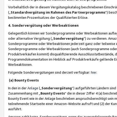
Vorbehaltlich der in diesem Vergütungskatalog beschriebenen Einschr
(„
Standardvergütung im Rahmen des Partnerprogramms
“) besc
bestimmten Prozentsatzes der Qualifizierten Erlöse.
4. Sondervergütung oder Werbeaktionen
Gelegentlich können wir Sonderprogramme oder Werbeaktionen auflegen,
oder alternative Vergütung („
Sondervergütung
”) zu verdienen. Amazo
Sonderprogramme oder Werbeaktionen jederzeit ganz oder teilweise einz
Sonderprogramme oder Werbeaktionen (auch Sonderprogramme oder We
Produktverkäufen kommt) disqualifizierende Ausschlusstatbestände, di
Programmdokumentation im Hinblick auf Produktverkäufe geltende E
Werbeaktionen.
Folgende Sondervergütungen sind derzeit verfügbar:
hier
.
(a) Bounty Events
In den in der
Anlage
(„
Sondervergütung
“) aufgeführten Ländern sind
Zusammenhang mit „
Bounty Events
“ die in dieser Ziffer 4 (a) besch
Bounty Event wie in der Anlage beschrieben anspruchsberechtigt sein mu
teilnehmende Startseite einer Amazon-Website aufruft und (2) der Kun
ausführt.
Amazon zahlt keine Sondervergütung, wenn das zugrundeliegende Boun