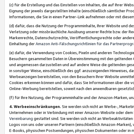
(c) für die Erstellung und das Einstellen von Inhalten, die auf Ihrer We
Eignung der jeweils dargestellten Inhalte (einschließlich sämtlicher 
Informationen, die Sie in einen Partner-Link aufnehmen oder mit diese
(d) dafür, dass die Nutzung der Programminhalte, Ihrer Website und des 
Verletzung oder missbräuchliche Ausübung unserer Rechte bzw. der Recht
Markenrechte, Datenschutzrechte, Veröffentlichungsrechte oder anderer
Einhaltung der
Amazon Anti-Fälschungsrichtlinien für das Partnerpro
(e) dafür, die Verwendung von Cookies, Pixeln und anderen Technologien
Besuchern gesammelten Daten in Übereinstimmung mit den geltenden Ge
und angemessen darzustellen und auf andere Weise die geltenden geset
in sonstiger Weise, einschließlich des ggf. anzuzeigenden Hinweises, d
Werbeanzeigen bereitstellen, von den Besuchern Ihrer Website unmitte
Cookies erkennen können und dafür, dass Sie Informationen über die v
Online-Werbung bereitstellen, soweit nach den anwendbaren gesetzlic
(f) für Ihre Nutzung, der Programminhalte und der Amazon-Marken, u
4. Werbeeinschränkungen.
Sie werden sich nicht an Werbe-, Market
Unternehmen oder in Verbindung mit einer Amazon-Website oder dem Pa
Vereinbarung
gestattet sind. Sie werden sich nicht an Werbeaktivitäten
Logos von uns oder unseren Partnern (einschließlich Amazon-Marken), 
E-Books, physischen Postsendungen, physischen Dokumenten oder in 