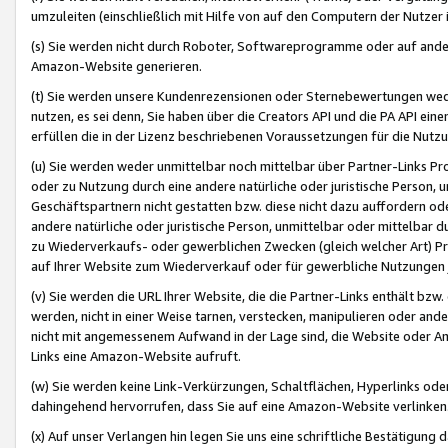
umzuleiten (einschließlich mit Hilfe von auf den Computern der Nutzer i
(s) Sie werden nicht durch Roboter, Softwareprogramme oder auf andere
Amazon-Website generieren.
(t) Sie werden unsere Kundenrezensionen oder Sternebewertungen wed
nutzen, es sei denn, Sie haben über die Creators API und die PA API e
erfüllen die in der Lizenz beschriebenen Voraussetzungen für die Nutzu
(u) Sie werden weder unmittelbar noch mittelbar über Partner-Links P
oder zu Nutzung durch eine andere natürliche oder juristische Person,
Geschäftspartnern nicht gestatten bzw. diese nicht dazu auffordern od
andere natürliche oder juristische Person, unmittelbar oder mittelbar
zu Wiederverkaufs- oder gewerblichen Zwecken (gleich welcher Art) 
auf Ihrer Website zum Wiederverkauf oder für gewerbliche Nutzungen 
(v) Sie werden die URL Ihrer Website, die die Partner-Links enthält b
werden, nicht in einer Weise tarnen, verstecken, manipulieren oder and
nicht mit angemessenem Aufwand in der Lage sind, die Website oder A
Links eine Amazon-Website aufruft.
(w) Sie werden keine Link-Verkürzungen, Schaltflächen, Hyperlinks ode
dahingehend hervorrufen, dass Sie auf eine Amazon-Website verlinken
(x) Auf unser Verlangen hin legen Sie uns eine schriftliche Bestätigung