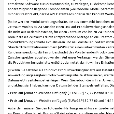
enthaltene Software zurückzuentwickeln, zu zerlegen, zu dekompilier
andere zugrunde liegende Komponenten (wie Modelle, Modellparameter
mit der Creators API, der PA API, Datenfeeds oder in den Produkt Werb
(h) Sie werden Produktwerbungsinhalte, die aus einem Bild bestehen, ni
Zeitraum von bis zu 24 Stunden einen Link auf Produktwerbungsinhalte
die nicht aus Bildern bestehen, für einen Zeitraum von bis zu 24 Stund
Ablauf dieses Zeitraums durch entsprechende Anfrage an die Creators 
Produktwerbungsinhalte aktualisieren und neu darstellen. Sofern wir Ih
Standardidentifikationsnummern (ASINs) für einen unbestimmten Zeitra
Kundenanwendung, dürfen unbeschadet des Vorstehenden Produktwerbu
Zwischenspeicher abgelegt werden. Auf unser Verlangen werden Sie un
die Produktwerbungsinhalte enthält oder nutzt, damit wir Ihre Einhalt
(i) Wenn Sie seltener als stündlich Produktwerbungsinhalte aus Datenfe
Anwendung angezeigten Produktwerbungsinhalte aktualisieren, werden 
Datums-/Uhrzeitstempel einfügen. Wenn Sie jedoch die in Ihrer Anwe
und aktualisiert haben, kann der Datumsteil des Stempels entfallen. Dies
• Preis auf [Amazon-Website einfügen]: [EUR/GBP] 32,77 (Stand 07.01.
• Preis auf [Amazon-Website einfügen]: [EUR/GBP] 32,77 (Stand 14:11 
Außerdem müssen Sie den folgenden Haftungsausschluss entweder neb
ein Pop-up-Fenster, ein Pop-up-Skript oder ein sonstiges vergleichba