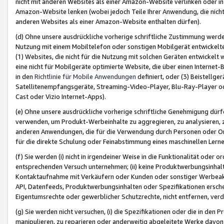
nicht mit anderen Websites als einer Amazon-Website verlinken oder i
Amazon-Website lenken (wobei jedoch Teile Ihrer Anwendung, die nich
anderen Websites als einer Amazon-Website enthalten dürfen).
(d) Ohne unsere ausdrückliche vorherige schriftliche Zustimmung werd
Nutzung mit einem Mobiltelefon oder sonstigen Mobilgerät entwickelt
(1) Websites, die nicht für die Nutzung mit solchen Geräten entwickelt
eine nicht für Mobilgeräte optimierte Website, die über einen Interne
in den
Richtlinie für Mobile Anwendungen
definiert, oder (3) Beistellge
Satellitenempfangsgeräte, Streaming-Video-Player, Blu-Ray-Player ode
Cast oder Vizio Internet-Apps).
(e) Ohne unsere ausdrückliche vorherige schriftliche Genehmigung dürfe
verwenden, um Produkt-Werbeinhalte zu aggregieren, zu analysieren, 
anderen Anwendungen, die für die Verwendung durch Personen oder Or
für die direkte Schulung oder Feinabstimmung eines maschinellen Lern
(f) Sie werden (i) nicht in irgendeiner Weise in die Funktionalität ode
entsprechenden Versuch unternehmen; (ii) keine Produktwerbungsinha
Kontaktaufnahme mit Verkäufern oder Kunden oder sonstiger Werbeaktiv
API, Datenfeeds, Produktwerbungsinhalten oder Spezifikationen erschei
Eigentumsrechte oder gewerblicher Schutzrechte, nicht entfernen, verd
(g) Sie werden nicht versuchen, (i) die Spezifikationen oder die in de
manipulieren, zu reparieren oder anderweitig abgeleitete Werke davon z