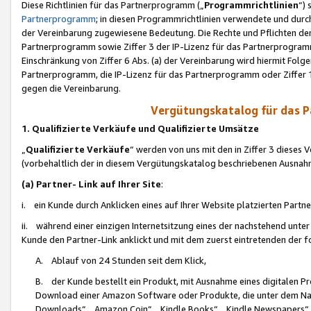
Diese Richtlinien für das Partnerprogramm („
Programmrichtlinien
“)
Partnerprogramm
; in diesen Programmrichtlinien verwendete und durch
der Vereinbarung zugewiesene Bedeutung. Die Rechte und Pflichten de
Partnerprogramm sowie Ziffer 3 der IP-Lizenz für das Partnerprogram
Einschränkung von Ziffer 6 Abs. (a) der Vereinbarung wird hiermit Fol
Partnerprogramm, die IP-Lizenz für das Partnerprogramm oder Ziffer 1
gegen die Vereinbarung.
Vergütungskatalog für das 
1. Qualifizierte Verkäufe und Qualifizierte Umsätze
„
Qualifizierte Verkäufe
“ werden von uns mit den in Ziffer 3 diese
(vorbehaltlich der in diesem Vergütungskatalog beschriebenen Ausnah
(a) Partner- Link auf Ihrer Site
:
i. ein Kunde durch Anklicken eines auf Ihrer Website platzierten Part
ii. während einer einzigen Internetsitzung eines der nachstehend unter (i)
Kunde den Partner-Link anklickt und mit dem zuerst eintretenden der f
A. Ablauf von 24 Stunden seit dem Klick,
B. der Kunde bestellt ein Produkt, mit Ausnahme eines digitalen P
Download einer Amazon Software oder Produkte, die unter dem N
Downloads“, „Amazon Coin“, „Kindle Books“, „Kindle Newspapers“, „