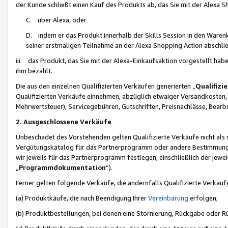
der Kunde schließt einen Kauf des Produkts ab, das Sie mit der Alexa 
C. über Alexa, oder
D. indem er das Produkt innerhalb der Skills Session in den Waren
seiner erstmaligen Teilnahme an der Alexa Shopping Action abschlie
iii. das Produkt, das Sie mit der Alexa-Einkaufsaktion vorgestellt ha
ihm bezahlt.
Die aus den einzelnen Qualifizierten Verkäufen generierten „
Qualifizi
Qualifizierten Verkäufe einnehmen, abzüglich etwaiger Versandkosten
Mehrwertsteuer), Servicegebühren, Gutschriften, Preisnachlässe, Bear
2. Ausgeschlossene Verkäufe
Unbeschadet des Vorstehenden gelten Qualifizierte Verkäufe nicht als
Vergütungskatalog für das Partnerprogramm oder andere Bestimmungen,
wir jeweils für das Partnerprogramm festlegen, einschließlich der jewe
„
Programmdokumentation
“).
Ferner gelten folgende Verkäufe, die andernfalls Qualifizierte Verkä
(a) Produktkäufe, die nach Beendigung Ihrer
Vereinbarung
erfolgen;
(b) Produktbestellungen, bei denen eine Stornierung, Rückgabe oder R