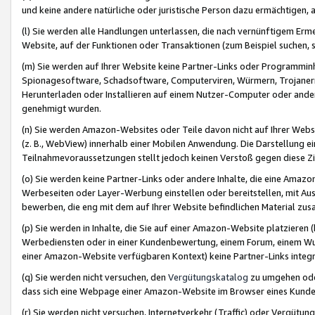
und keine andere natürliche oder juristische Person dazu ermächtigen, a
(l) Sie werden alle Handlungen unterlassen, die nach vernünftigem Erme
Website, auf der Funktionen oder Transaktionen (zum Beispiel suchen, s
(m) Sie werden auf Ihrer Website keine Partner-Links oder Programmin
Spionagesoftware, Schadsoftware, Computerviren, Würmern, Trojaner
Herunterladen oder Installieren auf einem Nutzer-Computer oder ande
genehmigt wurden.
(n) Sie werden Amazon-Websites oder Teile davon nicht auf Ihrer Websi
(z. B., WebView) innerhalb einer Mobilen Anwendung. Die Darstellung ein
Teilnahmevoraussetzungen stellt jedoch keinen Verstoß gegen diese Zif
(o) Sie werden keine Partner-Links oder andere Inhalte, die eine Am
Werbeseiten oder Layer-Werbung einstellen oder bereitstellen, mit Au
bewerben, die eng mit dem auf Ihrer Website befindlichen Material z
(p) Sie werden in Inhalte, die Sie auf einer Amazon-Website platzier
Werbediensten oder in einer Kundenbewertung, einem Forum, einem Wun
einer Amazon-Website verfügbaren Kontext) keine Partner-Links integr
(q) Sie werden nicht versuchen, den
Vergütungskatalog
zu umgehen oder
dass sich eine Webpage einer Amazon-Website im Browser eines Kunden 
(r) Sie werden nicht versuchen, Internetverkehr (Traffic) oder Vergü