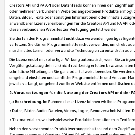
Creators API und PA API oder Datenfeeds können Ihnen den Zugriff auf D
oder mehreren verbundenen Websites angebotenen Produkte ermögliche
Daten, Bilder, Texte oder sonstigen Informationen oder Inhalte zuzugre
anwendbaren Lizenzvereinbarungen für die Creators API und PA API od
diesen verbundenen Websites zur Verfügung gestellt werden.
Sie dürfen den Programminhalt nicht dazu verwenden, geistiges Eigent
verletzen. Sie dürfen Programminhalte nicht verwenden, um direkt ode
maschinelles Lernen oder verwandte Technologien zu entwickeln oder zu
Die Lizenz endet mit sofortiger Wirkung automatisch, wenn Sie zu irg
Vergütungskatalog definiert) nicht rechtzeitig erfüllen bzw. ansonsten
schriftliche Mitteilung an Sie ganz oder teilweise beenden. Sie werden
umgehend einstellen und sämtliche Programminhalte und Amazon-Marke
jeweils verlangt, umgehend von Ihrer Website entfernen und löschen od
2. Voraussetzungen für die Nutzung der Creators API und der P
(a)
Beschreibung
. Im Rahmen dieser Lizenz können wir Ihnen Programmi
• Daten, Bilder, Audio-Dateien, Videos, Logos, Benutzerschnittstellen-
• Textmaterialien, wie beispielsweise Produktinformationen in Textfor
Neben den vorstehenden Produktwerbungsinhalten und dem Zugriff auf 
Zusammenhang mit Creators API und PA API Musterquellcodes und -bibli