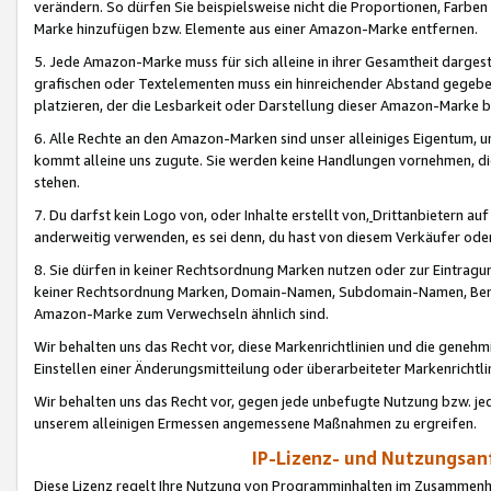
verändern. So dürfen Sie beispielsweise nicht die Proportionen, Farb
Marke hinzufügen bzw. Elemente aus einer Amazon-Marke entfernen.
5. Jede Amazon-Marke muss für sich alleine in ihrer Gesamtheit darge
grafischen oder Textelementen muss ein hinreichender Abstand gegebe
platzieren, der die Lesbarkeit oder Darstellung dieser Amazon-Marke b
6. Alle Rechte an den Amazon-Marken sind unser alleiniges Eigentum, 
kommt alleine uns zugute. Sie werden keine Handlungen vornehmen, 
stehen.
7. Du darfst kein Logo von, oder Inhalte erstellt von,
Drittanbietern au
anderweitig verwenden, es sei denn, du hast von diesem Verkäufer oder
8. Sie dürfen in keiner Rechtsordnung Marken nutzen oder zur Eintragu
keiner Rechtsordnung Marken, Domain-Namen, Subdomain-Namen, Benu
Amazon-Marke zum Verwechseln ähnlich sind.
Wir behalten uns das Recht vor, diese Markenrichtlinien und die gene
Einstellen einer Änderungsmitteilung oder überarbeiteter Markenricht
Wir behalten uns das Recht vor, gegen jede unbefugte Nutzung bzw. jede 
unserem alleinigen Ermessen angemessene Maßnahmen zu ergreifen.
IP-Lizenz- und Nutzungsan
Diese Lizenz regelt Ihre Nutzung von Programminhalten im Zusammen