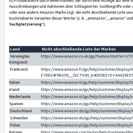
(c) Produktkäufe durch einen Kunden, der durch eine Anzeige auf eine 
Ausschreibungen und Auktionen über Schlagwörter, Suchbegriffe oder 
oder eine andere Amazon-Marke (vgl. die nicht abschließende Liste un
buchstabierte Varianten dieser Wörter (z. B. „ammazon“, „amaozn“ und „
Suchplatzierung
”);
Land
Nicht abschließende Liste der Marken
Vereinigtes
https://www.amazon.co.uk/gp/feature.html?ie=U
Königreich
Frankreich
https://www.amazon.fr/gp/help/customer/displa
E78834F9BA58__SECTION_64DE0ED1D744420E9
Italien
https://www.amazon.it/gp/help/customer/display
Irland
https://www.amazon.ie/gp/help/customer/displa
Niederlande
https://www.amazon.nl/gp/help/customer/display
Spanien
https://www.amazon.es/gp/help/customer/display
Deutschland
https://www.amazon.de/gp/help/customer/displa
Schweden
https://www.amazon.de/gp/help/customer/displa
Polen
https://www.amazon.pl/gp/help/customer/display
Belgien
https://www.amazon.com.be/gp/help/customer/d