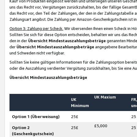
Kauf von Produkten eingelöst werden und unterliegen unseren Geschäf
uns das Recht vor, Vergütungen zurückzuhalten, bis der fällige Gesamt
das Recht vor, den Teil der Zahlungen, der den in der Zahlungstabelle 
Zahlungsart angibst. Die Zahlung per Amazon-Geschenkgutschein ist in
Option 3: Zahlung per Scheck.
Wir übersenden Ihnen einen Scheck in Höh
Sollten Sie sich für diese Option entscheiden, behalten wir uns das Rec
den in der
Übersicht Mindestauszahlungsbeträge
genannten Mindest
der
Übersicht Mindestauszahlungsbeträge
angegebene Bearbeitung
und Schweden nicht verfügbar.
Sollten Sie keine gültigen Informationen für die Zahlungsoption bereit
oder die Auszahlung verdienter Vergütung zurückhalten, bis Sie eine A
Übersicht Mindestauszahlungsbeträge
UK Maxium
UK
FR,
Minimum
un
Option 1 (Überweisung)
25£
25
£5,000
Option 2
25£
25
(Geschenkgutschein)