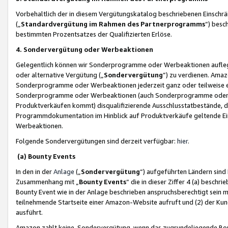
Vorbehaltlich der in diesem Vergütungskatalog beschriebenen Einschr
(„
Standardvergütung im Rahmen des Partnerprogramms
“) besc
bestimmten Prozentsatzes der Qualifizierten Erlöse.
4. Sondervergütung oder Werbeaktionen
Gelegentlich können wir Sonderprogramme oder Werbeaktionen auflegen,
oder alternative Vergütung („
Sondervergütung
”) zu verdienen. Amazo
Sonderprogramme oder Werbeaktionen jederzeit ganz oder teilweise einz
Sonderprogramme oder Werbeaktionen (auch Sonderprogramme oder We
Produktverkäufen kommt) disqualifizierende Ausschlusstatbestände, di
Programmdokumentation im Hinblick auf Produktverkäufe geltende E
Werbeaktionen.
Folgende Sondervergütungen sind derzeit verfügbar:
hier
.
(a) Bounty Events
In den in der
Anlage
(„
Sondervergütung
“) aufgeführten Ländern sind
Zusammenhang mit „
Bounty Events
“ die in dieser Ziffer 4 (a) besch
Bounty Event wie in der Anlage beschrieben anspruchsberechtigt sein mu
teilnehmende Startseite einer Amazon-Website aufruft und (2) der Kun
ausführt.
Amazon zahlt keine Sondervergütung, wenn das zugrundeliegende Boun