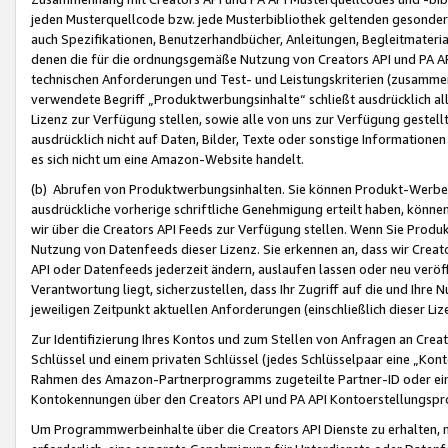
jeden Musterquellcode bzw. jede Musterbibliothek geltenden gesonder
auch Spezifikationen, Benutzerhandbücher, Anleitungen, Begleitmaterial
denen die für die ordnungsgemäße Nutzung von Creators API und PA A
technischen Anforderungen und Test- und Leistungskriterien (zusammen
verwendete Begriff „Produktwerbungsinhalte“ schließt ausdrücklich al
Lizenz zur Verfügung stellen, sowie alle von uns zur Verfügung gestel
ausdrücklich nicht auf Daten, Bilder, Texte oder sonstige Informatione
es sich nicht um eine Amazon-Website handelt.
(b) Abrufen von Produktwerbungsinhalten. Sie können Produkt-Werbein
ausdrückliche vorherige schriftliche Genehmigung erteilt haben, könn
wir über die Creators API Feeds zur Verfügung stellen. Wenn Sie Produk
Nutzung von Datenfeeds dieser Lizenz. Sie erkennen an, dass wir Creat
API oder Datenfeeds jederzeit ändern, auslaufen lassen oder neu veröffe
Verantwortung liegt, sicherzustellen, dass Ihr Zugriff auf die und Ihr
jeweiligen Zeitpunkt aktuellen Anforderungen (einschließlich dieser Liz
Zur Identifizierung Ihres Kontos und zum Stellen von Anfragen an Crea
Schlüssel und einem privaten Schlüssel (jedes Schlüsselpaar eine „Kon
Rahmen des Amazon-Partnerprogramms zugeteilte Partner-ID oder ein
Kontokennungen über den Creators API und PA API Kontoerstellungspro
Um Programmwerbeinhalte über die Creators API Dienste zu erhalten, m