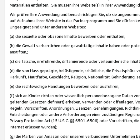
Materialien enthalten. Sie müssen Ihre Website(s) in Ihrer Anwendung ide
Wir prüfen Ihre Anwendung und benachrichtigen Sie, ob sie angenommen
auf Aufnahme Ihrer Website in das Partnerprogramm und Sie dürfen kei
Ungeeignet sind unter anderem Websites:
(a) die sexuelle oder obszöne Inhalte bewerben oder enthalten;
(b) die Gewalt verherrlichen oder gewalttätige Inhalte haben oder pot
anstiften,;
(c) die falsche, irreführende, diffamierende oder verleumderische Inha
(d) die von Hass geprägte, belästigende, schädliche, die Privatsphäre v
Herkunft, Hautfarbe, Geschlecht, Religion, Nationalität, Behinderung, 
(e) die rechtswidrige Handlungen bewerben oder ausführen;
(f) sich an Kinder richten oder wissentlich personenbezogene Daten vo
geltenden Gesetzen definiert) erheben, verwenden oder offenlegen, Vo
Regeln, Vorschriften, Anordnungen, Lizenzen, Genehmigungen, Richtlini
Entscheidungen oder andere Anforderungen einer zuständigen Regierung
Privacy Protection Act (15 U.S.C. §§ 6501-6506) oder Vorschriften, di
Internet erlassen wurden);
(g) die Marken von Amazon oder unseren verbundenen Unternehmen b