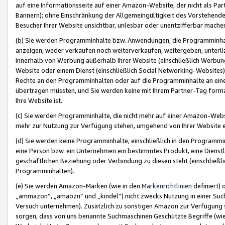
auf eine Informationsseite auf einer Amazon-Website, der nicht als Part
Bannern); ohne Einschränkung der Allgemeingültigkeit des Vorstehende
Besucher Ihrer Website unsichtbar, unlesbar oder unentzifferbar mache
(b) Sie werden Programminhalte bzw. Anwendungen, die Programminhalt
anzeigen, weder verkaufen noch weiterverkaufen, weitergeben, unterli
innerhalb von Werbung außerhalb Ihrer Website (einschließlich Werbun
Website oder einem Dienst (einschließlich Social Networking-Website
Rechte an den Programminhalten oder auf die Programminhalte an eine a
übertragen müssten, und Sie werden keine mit Ihrem Partner-Tag formati
Ihre Website ist.
(c) Sie werden Programminhalte, die nicht mehr auf einer Amazon-Websit
mehr zur Nutzung zur Verfügung stehen, umgehend von Ihrer Website e
(d) Sie werden keine Programminhalte, einschließlich in den Programmin
eine Person bzw. ein Unternehmen ein bestimmtes Produkt, eine Dienstle
geschäftlichen Beziehung oder Verbindung zu diesen steht (einschließli
Programminhalten).
(e) Sie werden Amazon-Marken (wie in den
Markenrichtlinien
definiert) 
„ammazon“, „amaozn“ und „kindel“) nicht zwecks Nutzung in einer Suc
Versuch unternehmen). Zusätzlich zu sonstigen Amazon zur Verfügung 
sorgen, dass von uns benannte Suchmaschinen Geschützte Begriffe (wie 