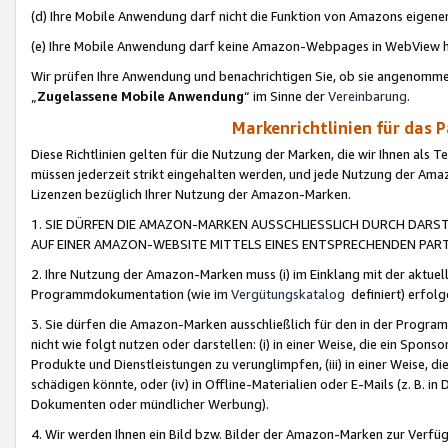
(d) Ihre Mobile Anwendung darf nicht die Funktion von Amazons eige
(e) Ihre Mobile Anwendung darf keine Amazon-Webpages in WebView 
Wir prüfen Ihre Anwendung und benachrichtigen Sie, ob sie angenomm
„
Zugelassene Mobile Anwendung
“ im Sinne der
Vereinbarung
.
Markenrichtlinien für das 
Diese Richtlinien gelten für die Nutzung der Marken, die wir Ihnen als 
müssen jederzeit strikt eingehalten werden, und jede Nutzung der Ama
Lizenzen bezüglich Ihrer Nutzung der Amazon-Marken.
1. SIE DÜRFEN DIE AMAZON-MARKEN AUSSCHLIESSLICH DURCH DARS
AUF EINER AMAZON-WEBSITE MITTELS EINES ENTSPRECHENDEN PART
2. Ihre Nutzung der Amazon-Marken muss (i) im Einklang mit der aktuells
Programmdokumentation (wie im
Vergütungskatalog
definiert) erfolg
3. Sie dürfen die Amazon-Marken ausschließlich für den in der Progr
nicht wie folgt nutzen oder darstellen: (i) in einer Weise, die ein Spo
Produkte und Dienstleistungen zu verunglimpfen, (iii) in einer Weise
schädigen könnte, oder (iv) in Offline-Materialien oder E-Mails (z. B.
Dokumenten oder mündlicher Werbung).
4. Wir werden Ihnen ein Bild bzw. Bilder der Amazon-Marken zur Verfüg