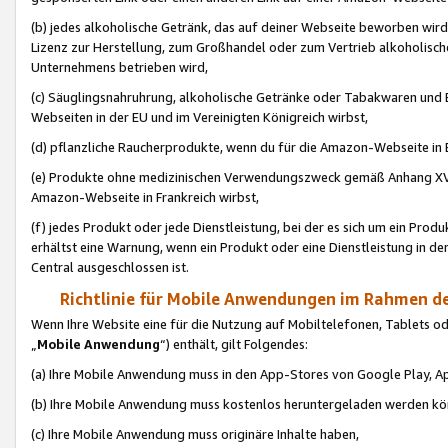
(b) jedes alkoholische Getränk, das auf deiner Webseite beworben wird
Lizenz zur Herstellung, zum Großhandel oder zum Vertrieb alkoholisch
Unternehmens betrieben wird,
(c) Säuglingsnahruhrung, alkoholische Getränke oder Tabakwaren und E
Webseiten in der EU und im Vereinigten Königreich wirbst,
(d) pflanzliche Raucherprodukte, wenn du für die Amazon-Webseite in B
(e) Produkte ohne medizinischen Verwendungszweck gemäß Anhang XVI 
Amazon-Webseite in Frankreich wirbst,
(f) jedes Produkt oder jede Dienstleistung, bei der es sich um ein Prod
erhältst eine Warnung, wenn ein Produkt oder eine Dienstleistung in de
Central ausgeschlossen ist.
Richtlinie für Mobile Anwendungen im Rahmen de
Wenn Ihre Website eine für die Nutzung auf Mobiltelefonen, Tablets 
„
Mobile Anwendung
“) enthält, gilt Folgendes:
(a) Ihre Mobile Anwendung muss in den App-Stores von Google Play, A
(b) Ihre Mobile Anwendung muss kostenlos heruntergeladen werden könn
(c) Ihre Mobile Anwendung muss originäre Inhalte haben,