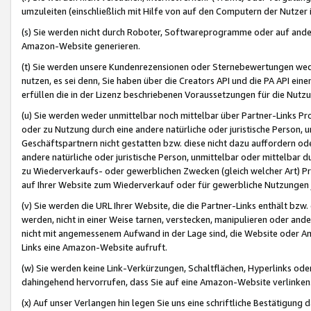
umzuleiten (einschließlich mit Hilfe von auf den Computern der Nutzer i
(s) Sie werden nicht durch Roboter, Softwareprogramme oder auf andere
Amazon-Website generieren.
(t) Sie werden unsere Kundenrezensionen oder Sternebewertungen wed
nutzen, es sei denn, Sie haben über die Creators API und die PA API e
erfüllen die in der Lizenz beschriebenen Voraussetzungen für die Nutzu
(u) Sie werden weder unmittelbar noch mittelbar über Partner-Links P
oder zu Nutzung durch eine andere natürliche oder juristische Person,
Geschäftspartnern nicht gestatten bzw. diese nicht dazu auffordern od
andere natürliche oder juristische Person, unmittelbar oder mittelbar
zu Wiederverkaufs- oder gewerblichen Zwecken (gleich welcher Art) 
auf Ihrer Website zum Wiederverkauf oder für gewerbliche Nutzungen 
(v) Sie werden die URL Ihrer Website, die die Partner-Links enthält b
werden, nicht in einer Weise tarnen, verstecken, manipulieren oder and
nicht mit angemessenem Aufwand in der Lage sind, die Website oder A
Links eine Amazon-Website aufruft.
(w) Sie werden keine Link-Verkürzungen, Schaltflächen, Hyperlinks ode
dahingehend hervorrufen, dass Sie auf eine Amazon-Website verlinken
(x) Auf unser Verlangen hin legen Sie uns eine schriftliche Bestätigung