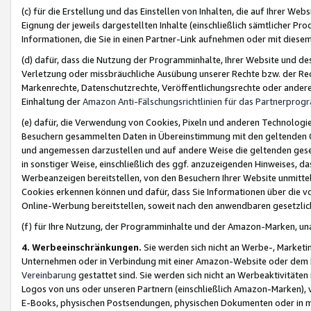
(c) für die Erstellung und das Einstellen von Inhalten, die auf Ihrer We
Eignung der jeweils dargestellten Inhalte (einschließlich sämtlicher 
Informationen, die Sie in einen Partner-Link aufnehmen oder mit diese
(d) dafür, dass die Nutzung der Programminhalte, Ihrer Website und des 
Verletzung oder missbräuchliche Ausübung unserer Rechte bzw. der Recht
Markenrechte, Datenschutzrechte, Veröffentlichungsrechte oder anderer
Einhaltung der
Amazon Anti-Fälschungsrichtlinien für das Partnerpro
(e) dafür, die Verwendung von Cookies, Pixeln und anderen Technologien
Besuchern gesammelten Daten in Übereinstimmung mit den geltenden Ge
und angemessen darzustellen und auf andere Weise die geltenden geset
in sonstiger Weise, einschließlich des ggf. anzuzeigenden Hinweises, d
Werbeanzeigen bereitstellen, von den Besuchern Ihrer Website unmitte
Cookies erkennen können und dafür, dass Sie Informationen über die v
Online-Werbung bereitstellen, soweit nach den anwendbaren gesetzlic
(f) für Ihre Nutzung, der Programminhalte und der Amazon-Marken, u
4. Werbeeinschränkungen.
Sie werden sich nicht an Werbe-, Market
Unternehmen oder in Verbindung mit einer Amazon-Website oder dem Pa
Vereinbarung
gestattet sind. Sie werden sich nicht an Werbeaktivitäten
Logos von uns oder unseren Partnern (einschließlich Amazon-Marken), 
E-Books, physischen Postsendungen, physischen Dokumenten oder in 