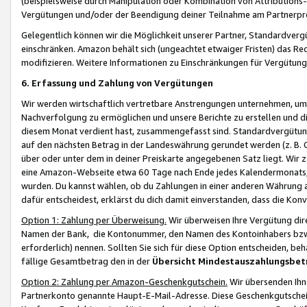
(beispielsweise durch Manipulation oder Kombination von Attributions-
Vergütungen und/oder der Beendigung deiner Teilnahme am Partnerp
Gelegentlich können wir die Möglichkeit unserer Partner, Standardv
einschränken. Amazon behält sich (ungeachtet etwaiger Fristen) das Re
modifizieren. Weitere Informationen zu Einschränkungen für Vergütung
6. Erfassung und Zahlung von Vergütungen
Wir werden wirtschaftlich vertretbare Anstrengungen unternehmen, um 
Nachverfolgung zu ermöglichen und unsere Berichte zu erstellen und di
diesem Monat verdient hast, zusammengefasst sind. Standardvergütung
auf den nächsten Betrag in der Landeswährung gerundet werden (z. B. C
über oder unter dem in deiner Preiskarte angegebenen Satz liegt. Wir
eine Amazon-Webseite etwa 60 Tage nach Ende jedes Kalendermonats, i
wurden. Du kannst wählen, ob du Zahlungen in einer anderen Währung
dafür entscheidest, erklärst du dich damit einverstanden, dass die K
Option 1: Zahlung per Überweisung.
Wir überweisen Ihre Vergütung dir
Namen der Bank, die Kontonummer, den Namen des Kontoinhabers bzw. a
erforderlich) nennen. Sollten Sie sich für diese Option entscheiden, be
fällige Gesamtbetrag den in der
Übersicht Mindestauszahlungsbet
Option 2: Zahlung per Amazon-Geschenkgutschein.
Wir übersenden Ihne
Partnerkonto genannte Haupt-E-Mail-Adresse. Diese Geschenkgutschei