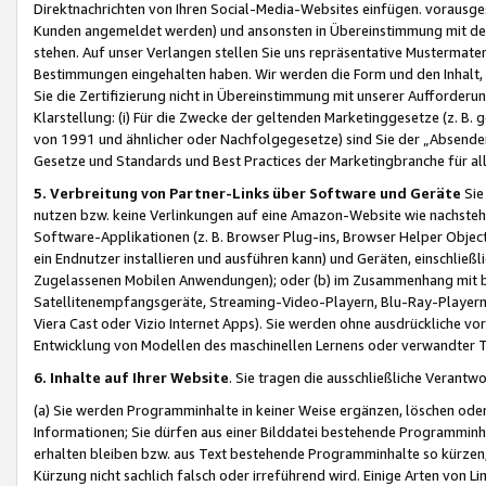
Direktnachrichten von Ihren Social-Media-Websites einfügen. vorausg
Kunden angemeldet werden) und ansonsten in Übereinstimmung mit der
stehen. Auf unser Verlangen stellen Sie uns repräsentative Mustermater
Bestimmungen eingehalten haben. Wir werden die Form und den Inhalt, di
Sie die Zertifizierung nicht in Übereinstimmung mit unserer Aufforderu
Klarstellung: (i) Für die Zwecke der geltenden Marketinggesetze (z. 
von 1991 und ähnlicher oder Nachfolgegesetze) sind Sie der „Absender“ j
Gesetze und Standards und Best Practices der Marketingbranche für 
5. Verbreitung von Partner-Links über Software und Geräte
Sie
nutzen bzw. keine Verlinkungen auf eine Amazon-Website wie nachsteh
Software-Applikationen (z. B. Browser Plug-ins, Browser Helper Objec
ein Endnutzer installieren und ausführen kann) und Geräten, einschlie
Zugelassenen Mobilen Anwendungen); oder (b) im Zusammenhang mit bzw.
Satellitenempfangsgeräte, Streaming-Video-Playern, Blu-Ray-Playern 
Viera Cast oder Vizio Internet Apps). Sie werden ohne ausdrückliche v
Entwicklung von Modellen des maschinellen Lernens oder verwandter 
6. Inhalte auf Ihrer Website
. Sie tragen die ausschließliche Verantwo
(a) Sie werden Programminhalte in keiner Weise ergänzen, löschen oder
Informationen; Sie dürfen aus einer Bilddatei bestehende Programminhal
erhalten bleiben bzw. aus Text bestehende Programminhalte so kürzen, 
Kürzung nicht sachlich falsch oder irreführend wird. Einige Arten von L