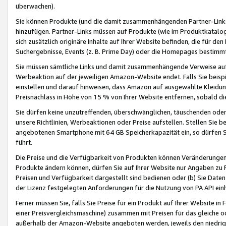
überwachen).
Sie können Produkte (und die damit zusammenhängenden Partner-Links)
hinzufügen. Partner-Links müssen auf Produkte (wie im Produktkatalog de
sich zusätzlich originäre Inhalte auf Ihrer Website befinden, die für 
Suchergebnisse, Events (z. B. Prime Day) oder die Homepages bestimmte
Sie müssen sämtliche Links und damit zusammenhängende Verweise auf z
Werbeaktion auf der jeweiligen Amazon-Website endet. Falls Sie beisp
einstellen und darauf hinweisen, dass Amazon auf ausgewählte Kleidun
Preisnachlass in Höhe von 15 % von Ihrer Website entfernen, sobald di
Sie dürfen keine unzutreffenden, überschwänglichen, täuschenden od
unsere Richtlinien, Werbeaktionen oder Preise aufstellen. Stellen Sie 
angebotenen Smartphone mit 64 GB Speicherkapazität ein, so dürfen S
führt.
Die Preise und die Verfügbarkeit von Produkten können Veränderungen 
Produkte ändern können, dürfen Sie auf Ihrer Website nur Angaben zu P
Preisen und Verfügbarkeit dargestellt sind bedienen oder (b) Sie Daten
der Lizenz festgelegten Anforderungen für die Nutzung von PA API einh
Ferner müssen Sie, falls Sie Preise für ein Produkt auf Ihrer Website in 
einer Preisvergleichsmaschine) zusammen mit Preisen für das gleiche o
außerhalb der Amazon-Website angeboten werden, jeweils den niedrigst