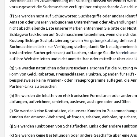
Werbeinhalte im Zusammenhang mit Suchergebnissen verwendet werden,
vorausgesetzt die Suchmaschine verfügt über entsprechende Ausschlu
(f) Sie werden nicht auf Schlagwörter, Suchbegriffe oder andere Ident
Amazon oder unseren verbundenen Unternehmen oder Abwandlungen bzw
nicht abschließende Liste unserer Marken entnehmen Sie bitte der Nich
Schlagwortauktionen auf Suchmaschinen teilnehmen, wenn die sich da
Kostenpflichtige Suchplatzierung (wie im
Vergütungskatalog
definiert
Suchmaschinen Links zur Verfügung stellen, damit Sie bei allgemeinen I
kostenfreien Suchergebnissen) auftauchen, solange Sie die
Vereinbaru
auf Ihre Website leiten und nicht unmittelbar oder mittelbar über eine
(g) Sie werden natürlichen oder juristischen Personen für die Nutzung 
Form von Geld, Rabatten, Preisnachlässen, Punkten, Spenden für Hilfs
beispielsweise keine Prämien- oder Treueprogramme auflegen, die Anrei
Partner-Links zu besuchen.
(h) Sie werden die Inhalte von elektronischen Formularen oder anderem M
abfangen, aufzeichnen, umleiten, auslesen, auslegen oder ausfüllen.
(i) Sie werden keine Kontodaten, die unsere Kunden im Zusammenhang 
Kunden der Amazon-Websites), abfragen, erheben, einholen, speichern,
(j) Sie werden Funktionen von Schaltflächen, Links oder andere Funkti
(k) Sie werden keine Bestellungen oder andere Geschäfte über eine Ama