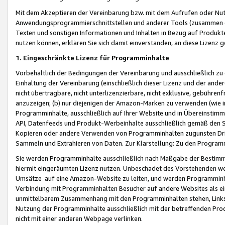
Mit dem Akzeptieren der Vereinbarung bzw. mit dem Aufrufen oder Nutz
Anwendungsprogrammierschnittstellen und anderer Tools (zusammen die
Texten und sonstigen Informationen und Inhalten in Bezug auf Produkte
nutzen können, erklären Sie sich damit einverstanden, an diese Lizenz 
1. Eingeschränkte Lizenz für Programminhalte
Vorbehaltlich der Bedingungen der Vereinbarung und ausschließlich z
Einhaltung der Vereinbarung (einschließlich dieser Lizenz und der ande
nicht übertragbare, nicht unterlizenzierbare, nicht exklusive, gebühren
anzuzeigen; (b) nur diejenigen der Amazon-Marken zu verwenden (wie in 
Programminhalte, ausschließlich auf Ihrer Website und in Übereinstimmu
API, Datenfeeds und Produkt-Werbeinhalte ausschließlich gemäß den Spe
Kopieren oder andere Verwenden von Programminhalten zugunsten Dri
Sammeln und Extrahieren von Daten. Zur Klarstellung: Zu den Program
Sie werden Programminhalte ausschließlich nach Maßgabe der Besti
hiermit eingeräumten Lizenz nutzen. Unbeschadet des Vorstehenden we
Umsätze auf eine Amazon-Website zu leiten, und werden Programminhal
Verbindung mit Programminhalten Besucher auf andere Websites als ein
unmittelbarem Zusammenhang mit den Programminhalten stehen, Links z
Nutzung der Programminhalte ausschließlich mit der betreffenden Pr
nicht mit einer anderen Webpage verlinken.