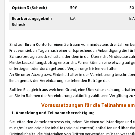
Option 3 (Scheck)
50£
50
Bearbeitungsgebühr
k.A.
k.A
Scheck
Sind auf Ihrem Konto für einen Zeitraum von mindestens drei Jahren kein
Frist von sieben Tagen nach einer entsprechenden Ankündigung die für
Schlussbetrag zurückzuhalten, der dem in der Übersicht Mindestausz
Mindestauszahlungsbetrag entspricht. Ferner können eine etwaig aufg
unterliegen oder durch geltende Verjährungsfristen verfallen.
An Sie unter Abzug bzw. Einbehalt aller in der Vereinbarung beschrieb
Ihnen gemäß der Vereinbarung zustehenden Beträge dar.
Sollten Sie, gleich aus welchem Grund, eine Überschusszahlung erhalte
an Sie im Rahmen der Vereinbarung zukünftig zahlbaren Vergütung zu 
Voraussetzungen für die Teilnahme a
1. Anmeldung und Teilnahmeberechtigung
Sie leiten den Anmeldeprozess ein, indem Sie einen vollständigen und 
muss/müssen originäre Inhalte (original content) enthalten und über d
Originalinhalte, die Materialien von Dritten verwenden, müssen wese