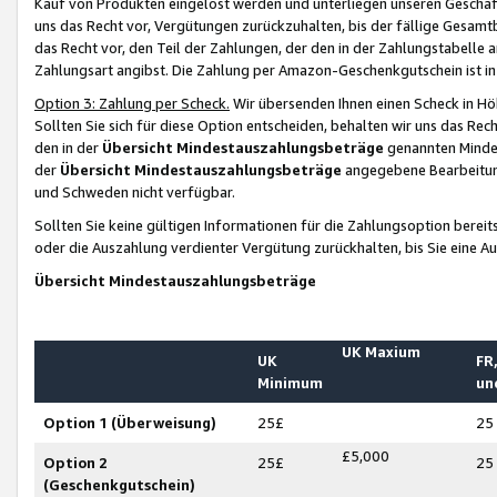
Kauf von Produkten eingelöst werden und unterliegen unseren Geschäf
uns das Recht vor, Vergütungen zurückzuhalten, bis der fällige Gesamt
das Recht vor, den Teil der Zahlungen, der den in der Zahlungstabelle 
Zahlungsart angibst. Die Zahlung per Amazon-Geschenkgutschein ist in
Option 3: Zahlung per Scheck.
Wir übersenden Ihnen einen Scheck in Höh
Sollten Sie sich für diese Option entscheiden, behalten wir uns das Rec
den in der
Übersicht Mindestauszahlungsbeträge
genannten Mindest
der
Übersicht Mindestauszahlungsbeträge
angegebene Bearbeitung
und Schweden nicht verfügbar.
Sollten Sie keine gültigen Informationen für die Zahlungsoption bereit
oder die Auszahlung verdienter Vergütung zurückhalten, bis Sie eine A
Übersicht Mindestauszahlungsbeträge
UK Maxium
UK
FR,
Minimum
un
Option 1 (Überweisung)
25£
25
£5,000
Option 2
25£
25
(Geschenkgutschein)