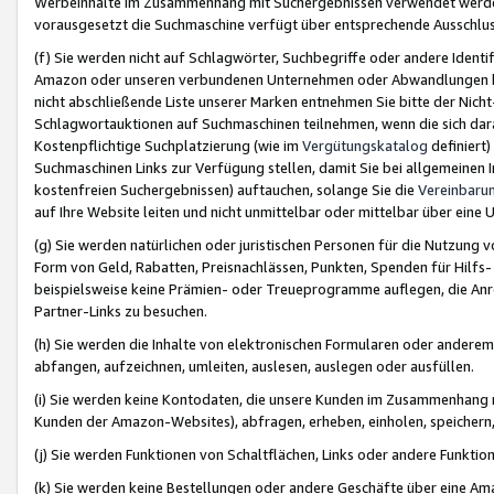
Werbeinhalte im Zusammenhang mit Suchergebnissen verwendet werden,
vorausgesetzt die Suchmaschine verfügt über entsprechende Ausschlu
(f) Sie werden nicht auf Schlagwörter, Suchbegriffe oder andere Ident
Amazon oder unseren verbundenen Unternehmen oder Abwandlungen bzw
nicht abschließende Liste unserer Marken entnehmen Sie bitte der Nich
Schlagwortauktionen auf Suchmaschinen teilnehmen, wenn die sich da
Kostenpflichtige Suchplatzierung (wie im
Vergütungskatalog
definiert
Suchmaschinen Links zur Verfügung stellen, damit Sie bei allgemeinen I
kostenfreien Suchergebnissen) auftauchen, solange Sie die
Vereinbaru
auf Ihre Website leiten und nicht unmittelbar oder mittelbar über eine
(g) Sie werden natürlichen oder juristischen Personen für die Nutzung 
Form von Geld, Rabatten, Preisnachlässen, Punkten, Spenden für Hilfs
beispielsweise keine Prämien- oder Treueprogramme auflegen, die Anrei
Partner-Links zu besuchen.
(h) Sie werden die Inhalte von elektronischen Formularen oder anderem M
abfangen, aufzeichnen, umleiten, auslesen, auslegen oder ausfüllen.
(i) Sie werden keine Kontodaten, die unsere Kunden im Zusammenhang 
Kunden der Amazon-Websites), abfragen, erheben, einholen, speichern,
(j) Sie werden Funktionen von Schaltflächen, Links oder andere Funkti
(k) Sie werden keine Bestellungen oder andere Geschäfte über eine Ama