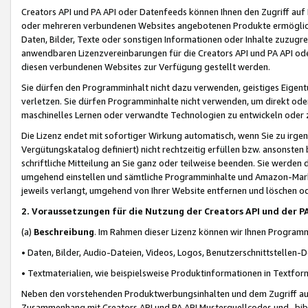
Creators API und PA API oder Datenfeeds können Ihnen den Zugriff auf D
oder mehreren verbundenen Websites angebotenen Produkte ermögliche
Daten, Bilder, Texte oder sonstigen Informationen oder Inhalte zuzugre
anwendbaren Lizenzvereinbarungen für die Creators API und PA API od
diesen verbundenen Websites zur Verfügung gestellt werden.
Sie dürfen den Programminhalt nicht dazu verwenden, geistiges Eigent
verletzen. Sie dürfen Programminhalte nicht verwenden, um direkt ode
maschinelles Lernen oder verwandte Technologien zu entwickeln oder zu
Die Lizenz endet mit sofortiger Wirkung automatisch, wenn Sie zu irg
Vergütungskatalog definiert) nicht rechtzeitig erfüllen bzw. ansonsten
schriftliche Mitteilung an Sie ganz oder teilweise beenden. Sie werden
umgehend einstellen und sämtliche Programminhalte und Amazon-Marke
jeweils verlangt, umgehend von Ihrer Website entfernen und löschen od
2. Voraussetzungen für die Nutzung der Creators API und der P
(a)
Beschreibung
. Im Rahmen dieser Lizenz können wir Ihnen Programmi
• Daten, Bilder, Audio-Dateien, Videos, Logos, Benutzerschnittstellen-
• Textmaterialien, wie beispielsweise Produktinformationen in Textfor
Neben den vorstehenden Produktwerbungsinhalten und dem Zugriff auf 
Zusammenhang mit Creators API und PA API Musterquellcodes und -bibli