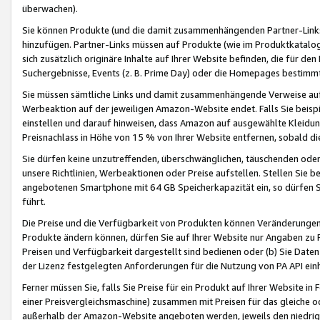
überwachen).
Sie können Produkte (und die damit zusammenhängenden Partner-Links)
hinzufügen. Partner-Links müssen auf Produkte (wie im Produktkatalog de
sich zusätzlich originäre Inhalte auf Ihrer Website befinden, die für 
Suchergebnisse, Events (z. B. Prime Day) oder die Homepages bestimmte
Sie müssen sämtliche Links und damit zusammenhängende Verweise auf z
Werbeaktion auf der jeweiligen Amazon-Website endet. Falls Sie beisp
einstellen und darauf hinweisen, dass Amazon auf ausgewählte Kleidun
Preisnachlass in Höhe von 15 % von Ihrer Website entfernen, sobald di
Sie dürfen keine unzutreffenden, überschwänglichen, täuschenden od
unsere Richtlinien, Werbeaktionen oder Preise aufstellen. Stellen Sie 
angebotenen Smartphone mit 64 GB Speicherkapazität ein, so dürfen S
führt.
Die Preise und die Verfügbarkeit von Produkten können Veränderungen 
Produkte ändern können, dürfen Sie auf Ihrer Website nur Angaben zu P
Preisen und Verfügbarkeit dargestellt sind bedienen oder (b) Sie Daten
der Lizenz festgelegten Anforderungen für die Nutzung von PA API einh
Ferner müssen Sie, falls Sie Preise für ein Produkt auf Ihrer Website in 
einer Preisvergleichsmaschine) zusammen mit Preisen für das gleiche o
außerhalb der Amazon-Website angeboten werden, jeweils den niedrigst