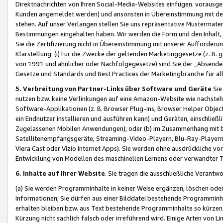
Direktnachrichten von Ihren Social-Media-Websites einfügen. vorausg
Kunden angemeldet werden) und ansonsten in Übereinstimmung mit der
stehen. Auf unser Verlangen stellen Sie uns repräsentative Mustermater
Bestimmungen eingehalten haben. Wir werden die Form und den Inhalt, di
Sie die Zertifizierung nicht in Übereinstimmung mit unserer Aufforderu
Klarstellung: (i) Für die Zwecke der geltenden Marketinggesetze (z. 
von 1991 und ähnlicher oder Nachfolgegesetze) sind Sie der „Absender“ j
Gesetze und Standards und Best Practices der Marketingbranche für 
5. Verbreitung von Partner-Links über Software und Geräte
Sie
nutzen bzw. keine Verlinkungen auf eine Amazon-Website wie nachsteh
Software-Applikationen (z. B. Browser Plug-ins, Browser Helper Objec
ein Endnutzer installieren und ausführen kann) und Geräten, einschlie
Zugelassenen Mobilen Anwendungen); oder (b) im Zusammenhang mit bzw.
Satellitenempfangsgeräte, Streaming-Video-Playern, Blu-Ray-Playern 
Viera Cast oder Vizio Internet Apps). Sie werden ohne ausdrückliche v
Entwicklung von Modellen des maschinellen Lernens oder verwandter 
6. Inhalte auf Ihrer Website
. Sie tragen die ausschließliche Verantwo
(a) Sie werden Programminhalte in keiner Weise ergänzen, löschen oder
Informationen; Sie dürfen aus einer Bilddatei bestehende Programminhal
erhalten bleiben bzw. aus Text bestehende Programminhalte so kürzen, 
Kürzung nicht sachlich falsch oder irreführend wird. Einige Arten von L