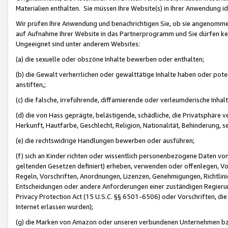
Materialien enthalten. Sie müssen Ihre Website(s) in Ihrer Anwendung ide
Wir prüfen Ihre Anwendung und benachrichtigen Sie, ob sie angenommen
auf Aufnahme Ihrer Website in das Partnerprogramm und Sie dürfen kei
Ungeeignet sind unter anderem Websites:
(a) die sexuelle oder obszöne Inhalte bewerben oder enthalten;
(b) die Gewalt verherrlichen oder gewalttätige Inhalte haben oder pot
anstiften,;
(c) die falsche, irreführende, diffamierende oder verleumderische Inha
(d) die von Hass geprägte, belästigende, schädliche, die Privatsphäre v
Herkunft, Hautfarbe, Geschlecht, Religion, Nationalität, Behinderung, 
(e) die rechtswidrige Handlungen bewerben oder ausführen;
(f) sich an Kinder richten oder wissentlich personenbezogene Daten vo
geltenden Gesetzen definiert) erheben, verwenden oder offenlegen, Vo
Regeln, Vorschriften, Anordnungen, Lizenzen, Genehmigungen, Richtlini
Entscheidungen oder andere Anforderungen einer zuständigen Regierung
Privacy Protection Act (15 U.S.C. §§ 6501-6506) oder Vorschriften, di
Internet erlassen wurden);
(g) die Marken von Amazon oder unseren verbundenen Unternehmen b