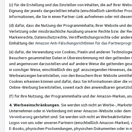
(c) für die Erstellung und das Einstellen von Inhalten, die auf Ihrer We
Eignung der jeweils dargestellten Inhalte (einschließlich sämtlicher 
Informationen, die Sie in einen Partner-Link aufnehmen oder mit diese
(d) dafür, dass die Nutzung der Programminhalte, Ihrer Website und des 
Verletzung oder missbräuchliche Ausübung unserer Rechte bzw. der Recht
Markenrechte, Datenschutzrechte, Veröffentlichungsrechte oder anderer
Einhaltung der
Amazon Anti-Fälschungsrichtlinien für das Partnerpro
(e) dafür, die Verwendung von Cookies, Pixeln und anderen Technologien
Besuchern gesammelten Daten in Übereinstimmung mit den geltenden Ge
und angemessen darzustellen und auf andere Weise die geltenden geset
in sonstiger Weise, einschließlich des ggf. anzuzeigenden Hinweises, d
Werbeanzeigen bereitstellen, von den Besuchern Ihrer Website unmitte
Cookies erkennen können und dafür, dass Sie Informationen über die v
Online-Werbung bereitstellen, soweit nach den anwendbaren gesetzlic
(f) für Ihre Nutzung, der Programminhalte und der Amazon-Marken, u
4. Werbeeinschränkungen.
Sie werden sich nicht an Werbe-, Market
Unternehmen oder in Verbindung mit einer Amazon-Website oder dem Pa
Vereinbarung
gestattet sind. Sie werden sich nicht an Werbeaktivitäten
Logos von uns oder unseren Partnern (einschließlich Amazon-Marken), 
E-Books, physischen Postsendungen, physischen Dokumenten oder in 