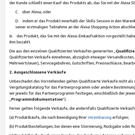
der Kunde schließt einen Kauf des Produkts ab, das Sie mit der Alexa 
C. über Alexa, oder
D. indem er das Produkt innerhalb der Skills Session in den Waren
seiner erstmaligen Teilnahme an der Alexa Shopping Action abschlie
iii. das Produkt, das Sie mit der Alexa-Einkaufsaktion vorgestellt ha
ihm bezahlt.
Die aus den einzelnen Qualifizierten Verkäufen generierten „
Qualifizi
Qualifizierten Verkäufe einnehmen, abzüglich etwaiger Versandkosten
Mehrwertsteuer), Servicegebühren, Gutschriften, Preisnachlässe, Bear
2. Ausgeschlossene Verkäufe
Unbeschadet des Vorstehenden gelten Qualifizierte Verkäufe nicht als
Vergütungskatalog für das Partnerprogramm oder andere Bestimmungen,
wir jeweils für das Partnerprogramm festlegen, einschließlich der jewe
„
Programmdokumentation
“).
Ferner gelten folgende Verkäufe, die andernfalls Qualifizierte Verkä
(a) Produktkäufe, die nach Beendigung Ihrer
Vereinbarung
erfolgen;
(b) Produktbestellungen, bei denen eine Stornierung, Rückgabe oder R