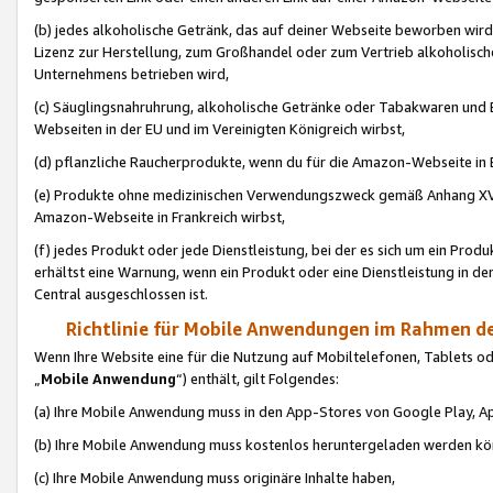
(b) jedes alkoholische Getränk, das auf deiner Webseite beworben wird
Lizenz zur Herstellung, zum Großhandel oder zum Vertrieb alkoholisch
Unternehmens betrieben wird,
(c) Säuglingsnahruhrung, alkoholische Getränke oder Tabakwaren und E
Webseiten in der EU und im Vereinigten Königreich wirbst,
(d) pflanzliche Raucherprodukte, wenn du für die Amazon-Webseite in B
(e) Produkte ohne medizinischen Verwendungszweck gemäß Anhang XVI 
Amazon-Webseite in Frankreich wirbst,
(f) jedes Produkt oder jede Dienstleistung, bei der es sich um ein Prod
erhältst eine Warnung, wenn ein Produkt oder eine Dienstleistung in de
Central ausgeschlossen ist.
Richtlinie für Mobile Anwendungen im Rahmen de
Wenn Ihre Website eine für die Nutzung auf Mobiltelefonen, Tablets 
„
Mobile Anwendung
“) enthält, gilt Folgendes:
(a) Ihre Mobile Anwendung muss in den App-Stores von Google Play, A
(b) Ihre Mobile Anwendung muss kostenlos heruntergeladen werden könn
(c) Ihre Mobile Anwendung muss originäre Inhalte haben,