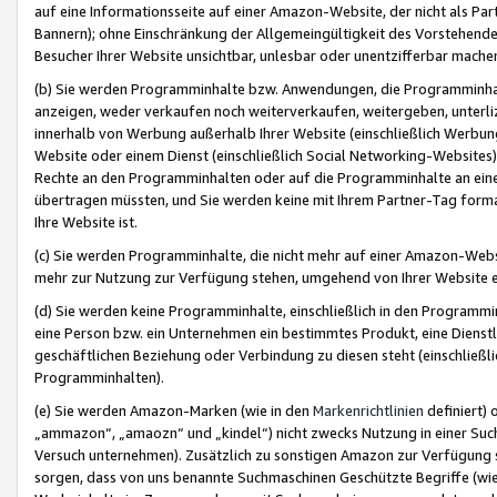
auf eine Informationsseite auf einer Amazon-Website, der nicht als Part
Bannern); ohne Einschränkung der Allgemeingültigkeit des Vorstehende
Besucher Ihrer Website unsichtbar, unlesbar oder unentzifferbar mache
(b) Sie werden Programminhalte bzw. Anwendungen, die Programminhalt
anzeigen, weder verkaufen noch weiterverkaufen, weitergeben, unterli
innerhalb von Werbung außerhalb Ihrer Website (einschließlich Werbun
Website oder einem Dienst (einschließlich Social Networking-Website
Rechte an den Programminhalten oder auf die Programminhalte an eine a
übertragen müssten, und Sie werden keine mit Ihrem Partner-Tag formati
Ihre Website ist.
(c) Sie werden Programminhalte, die nicht mehr auf einer Amazon-Websit
mehr zur Nutzung zur Verfügung stehen, umgehend von Ihrer Website e
(d) Sie werden keine Programminhalte, einschließlich in den Programmin
eine Person bzw. ein Unternehmen ein bestimmtes Produkt, eine Dienstle
geschäftlichen Beziehung oder Verbindung zu diesen steht (einschließli
Programminhalten).
(e) Sie werden Amazon-Marken (wie in den
Markenrichtlinien
definiert) 
„ammazon“, „amaozn“ und „kindel“) nicht zwecks Nutzung in einer Suc
Versuch unternehmen). Zusätzlich zu sonstigen Amazon zur Verfügung 
sorgen, dass von uns benannte Suchmaschinen Geschützte Begriffe (wie 