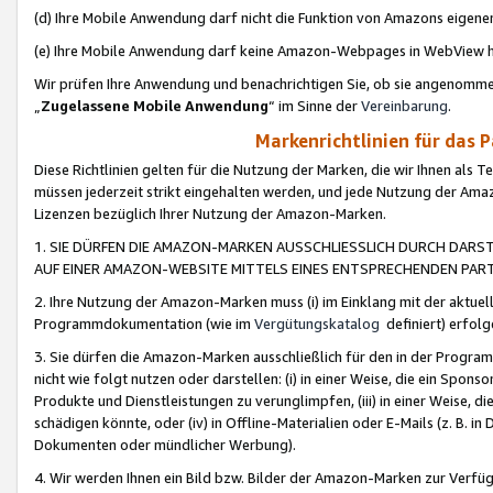
(d) Ihre Mobile Anwendung darf nicht die Funktion von Amazons eige
(e) Ihre Mobile Anwendung darf keine Amazon-Webpages in WebView 
Wir prüfen Ihre Anwendung und benachrichtigen Sie, ob sie angenomm
„
Zugelassene Mobile Anwendung
“ im Sinne der
Vereinbarung
.
Markenrichtlinien für das 
Diese Richtlinien gelten für die Nutzung der Marken, die wir Ihnen als 
müssen jederzeit strikt eingehalten werden, und jede Nutzung der Ama
Lizenzen bezüglich Ihrer Nutzung der Amazon-Marken.
1. SIE DÜRFEN DIE AMAZON-MARKEN AUSSCHLIESSLICH DURCH DARS
AUF EINER AMAZON-WEBSITE MITTELS EINES ENTSPRECHENDEN PART
2. Ihre Nutzung der Amazon-Marken muss (i) im Einklang mit der aktuells
Programmdokumentation (wie im
Vergütungskatalog
definiert) erfolg
3. Sie dürfen die Amazon-Marken ausschließlich für den in der Progr
nicht wie folgt nutzen oder darstellen: (i) in einer Weise, die ein Spo
Produkte und Dienstleistungen zu verunglimpfen, (iii) in einer Weise
schädigen könnte, oder (iv) in Offline-Materialien oder E-Mails (z. B.
Dokumenten oder mündlicher Werbung).
4. Wir werden Ihnen ein Bild bzw. Bilder der Amazon-Marken zur Verfüg