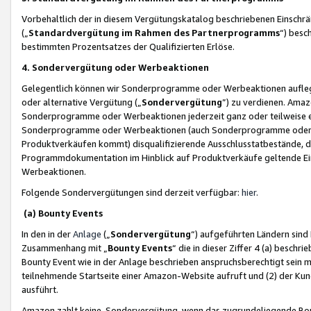
Vorbehaltlich der in diesem Vergütungskatalog beschriebenen Einschr
(„
Standardvergütung im Rahmen des Partnerprogramms
“) besc
bestimmten Prozentsatzes der Qualifizierten Erlöse.
4. Sondervergütung oder Werbeaktionen
Gelegentlich können wir Sonderprogramme oder Werbeaktionen auflegen,
oder alternative Vergütung („
Sondervergütung
”) zu verdienen. Amazo
Sonderprogramme oder Werbeaktionen jederzeit ganz oder teilweise einz
Sonderprogramme oder Werbeaktionen (auch Sonderprogramme oder We
Produktverkäufen kommt) disqualifizierende Ausschlusstatbestände, di
Programmdokumentation im Hinblick auf Produktverkäufe geltende E
Werbeaktionen.
Folgende Sondervergütungen sind derzeit verfügbar:
hier
.
(a) Bounty Events
In den in der
Anlage
(„
Sondervergütung
“) aufgeführten Ländern sind
Zusammenhang mit „
Bounty Events
“ die in dieser Ziffer 4 (a) besch
Bounty Event wie in der Anlage beschrieben anspruchsberechtigt sein mu
teilnehmende Startseite einer Amazon-Website aufruft und (2) der Kun
ausführt.
Amazon zahlt keine Sondervergütung, wenn das zugrundeliegende Boun