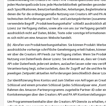
jeden Musterquellcode bzw. jede Musterbibliothek geltenden gesonder
auch Spezifikationen, Benutzerhandbücher, Anleitungen, Begleitmaterial
denen die für die ordnungsgemäße Nutzung von Creators API und PA A
technischen Anforderungen und Test- und Leistungskriterien (zusammen
verwendete Begriff „Produktwerbungsinhalte“ schließt ausdrücklich al
Lizenz zur Verfügung stellen, sowie alle von uns zur Verfügung gestel
ausdrücklich nicht auf Daten, Bilder, Texte oder sonstige Informatione
es sich nicht um eine Amazon-Website handelt.
(b) Abrufen von Produktwerbungsinhalten. Sie können Produkt-Werbein
ausdrückliche vorherige schriftliche Genehmigung erteilt haben, könn
wir über die Creators API Feeds zur Verfügung stellen. Wenn Sie Produk
Nutzung von Datenfeeds dieser Lizenz. Sie erkennen an, dass wir Creat
API oder Datenfeeds jederzeit ändern, auslaufen lassen oder neu veröffe
Verantwortung liegt, sicherzustellen, dass Ihr Zugriff auf die und Ihr
jeweiligen Zeitpunkt aktuellen Anforderungen (einschließlich dieser Liz
Zur Identifizierung Ihres Kontos und zum Stellen von Anfragen an Crea
Schlüssel und einem privaten Schlüssel (jedes Schlüsselpaar eine „Kon
Rahmen des Amazon-Partnerprogramms zugeteilte Partner-ID oder ein
Kontokennungen über den Creators API und PA API Kontoerstellungspro
Um Programmwerbeinhalte über die Creators API Dienste zu erhalten, m