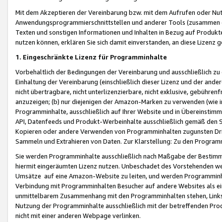
Mit dem Akzeptieren der Vereinbarung bzw. mit dem Aufrufen oder Nutz
Anwendungsprogrammierschnittstellen und anderer Tools (zusammen die
Texten und sonstigen Informationen und Inhalten in Bezug auf Produkte
nutzen können, erklären Sie sich damit einverstanden, an diese Lizenz 
1. Eingeschränkte Lizenz für Programminhalte
Vorbehaltlich der Bedingungen der Vereinbarung und ausschließlich z
Einhaltung der Vereinbarung (einschließlich dieser Lizenz und der ande
nicht übertragbare, nicht unterlizenzierbare, nicht exklusive, gebühren
anzuzeigen; (b) nur diejenigen der Amazon-Marken zu verwenden (wie in 
Programminhalte, ausschließlich auf Ihrer Website und in Übereinstimmu
API, Datenfeeds und Produkt-Werbeinhalte ausschließlich gemäß den Spe
Kopieren oder andere Verwenden von Programminhalten zugunsten Dri
Sammeln und Extrahieren von Daten. Zur Klarstellung: Zu den Program
Sie werden Programminhalte ausschließlich nach Maßgabe der Besti
hiermit eingeräumten Lizenz nutzen. Unbeschadet des Vorstehenden we
Umsätze auf eine Amazon-Website zu leiten, und werden Programminhal
Verbindung mit Programminhalten Besucher auf andere Websites als ein
unmittelbarem Zusammenhang mit den Programminhalten stehen, Links z
Nutzung der Programminhalte ausschließlich mit der betreffenden Pr
nicht mit einer anderen Webpage verlinken.