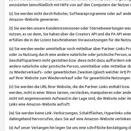
umzuleiten (einschließlich mit Hilfe von auf den Computern der Nutzer i
(s) Sie werden nicht durch Roboter, Softwareprogramme oder auf andere
Amazon-Website generieren.
(t) Sie werden unsere Kundenrezensionen oder Sternebewertungen wed
nutzen, es sei denn, Sie haben über die Creators API und die PA API e
erfüllen die in der Lizenz beschriebenen Voraussetzungen für die Nutzu
(u) Sie werden weder unmittelbar noch mittelbar über Partner-Links P
oder zu Nutzung durch eine andere natürliche oder juristische Person,
Geschäftspartnern nicht gestatten bzw. diese nicht dazu auffordern od
andere natürliche oder juristische Person, unmittelbar oder mittelbar
zu Wiederverkaufs- oder gewerblichen Zwecken (gleich welcher Art) 
auf Ihrer Website zum Wiederverkauf oder für gewerbliche Nutzungen 
(v) Sie werden die URL Ihrer Website, die die Partner-Links enthält b
werden, nicht in einer Weise tarnen, verstecken, manipulieren oder and
nicht mit angemessenem Aufwand in der Lage sind, die Website oder A
Links eine Amazon-Website aufruft.
(w) Sie werden keine Link-Verkürzungen, Schaltflächen, Hyperlinks ode
dahingehend hervorrufen, dass Sie auf eine Amazon-Website verlinken
(x) Auf unser Verlangen hin legen Sie uns eine schriftliche Bestätigung