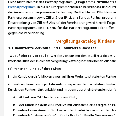
Diese Richtlinien für das Partnerprogramm („
Programmrichtlinien
“)
Partnerprogramm
; in diesen Programmrichtlinien verwendete und durch
der Vereinbarung zugewiesene Bedeutung. Die Rechte und Pflichten de
Partnerprogramm sowie Ziffer 3 der IP-Lizenz für das Partnerprogram
Einschränkung von Ziffer 6 Abs. (a) der Vereinbarung wird hiermit Fol
Partnerprogramm, die IP-Lizenz für das Partnerprogramm oder Ziffer 1
gegen die Vereinbarung.
Vergütungskatalog für das 
1. Qualifizierte Verkäufe und Qualifizierte Umsätze
„
Qualifizierte Verkäufe
“ werden von uns mit den in Ziffer 3 diese
(vorbehaltlich der in diesem Vergütungskatalog beschriebenen Ausnah
(a) Partner- Link auf Ihrer Site
:
i. ein Kunde durch Anklicken eines auf Ihrer Website platzierten Part
ii. während einer einzigen Internetsitzung eines der nachstehend unter (i)
Kunde den Partner-Link anklickt und mit dem zuerst eintretenden der f
A. Ablauf von 24 Stunden seit dem Klick,
B. der Kunde bestellt ein Produkt, mit Ausnahme eines digitalen P
Download einer Amazon Software oder Produkte, die unter dem N
Downloads“, „Amazon Coin“, „Kindle Books“, „Kindle Newspapers“, „