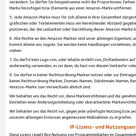
verändern. So dürfen Sie beispielsweise nicht die Proportionen, Farb
Marke hinzufügen bzw. Elemente aus einer Amazon-Marke entfernen.
5. Jede Amazon-Marke muss für sich alleine in ihrer Gesamtheit darge
grafischen oder Textelementen muss ein hinreichender Abstand gegebe
platzieren, der die Lesbarkeit oder Darstellung dieser Amazon-Marke b
6. Alle Rechte an den Amazon-Marken sind unser alleiniges Eigentum, 
kommt alleine uns zugute. Sie werden keine Handlungen vornehmen, 
stehen.
7. Du darfst kein Logo von, oder Inhalte erstellt von,
Drittanbietern au
anderweitig verwenden, es sei denn, du hast von diesem Verkäufer oder
8. Sie dürfen in keiner Rechtsordnung Marken nutzen oder zur Eintragu
keiner Rechtsordnung Marken, Domain-Namen, Subdomain-Namen, Benu
Amazon-Marke zum Verwechseln ähnlich sind.
Wir behalten uns das Recht vor, diese Markenrichtlinien und die gene
Einstellen einer Änderungsmitteilung oder überarbeiteter Markenricht
Wir behalten uns das Recht vor, gegen jede unbefugte Nutzung bzw. jede 
unserem alleinigen Ermessen angemessene Maßnahmen zu ergreifen.
IP-Lizenz- und Nutzungsan
Diese Lizenz regelt Ihre Nutzung von Programminhalten im Zusammen