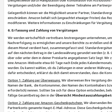
(beispielsweise durch Manipulation oder Kombination von Attributions-
Vergütungen und/oder der Beendigung deiner Teilnahme am Partnerp
Gelegentlich können wir die Möglichkeit unserer Partner, Standardv
einschränken. Amazon behält sich (ungeachtet etwaiger Fristen) das Re
modifizieren. Weitere Informationen zu Einschränkungen für Vergütung
6. Erfassung und Zahlung von Vergütungen
Wir werden wirtschaftlich vertretbare Anstrengungen unternehmen, um 
Nachverfolgung zu ermöglichen und unsere Berichte zu erstellen und di
diesem Monat verdient hast, zusammengefasst sind. Standardvergütung
auf den nächsten Betrag in der Landeswährung gerundet werden (z. B. C
über oder unter dem in deiner Preiskarte angegebenen Satz liegt. Wir
eine Amazon-Webseite etwa 60 Tage nach Ende jedes Kalendermonats, i
wurden. Du kannst wählen, ob du Zahlungen in einer anderen Währung
dafür entscheidest, erklärst du dich damit einverstanden, dass die K
Option 1: Zahlung per Überweisung.
Wir überweisen Ihre Vergütung dir
Namen der Bank, die Kontonummer, den Namen des Kontoinhabers bzw. a
erforderlich) nennen. Sollten Sie sich für diese Option entscheiden, be
fällige Gesamtbetrag den in der
Übersicht Mindestauszahlungsbet
Option 2: Zahlung per Amazon-Geschenkgutschein.
Wir übersenden Ihne
Partnerkonto genannte Haupt-E-Mail-Adresse. Diese Geschenkgutschei