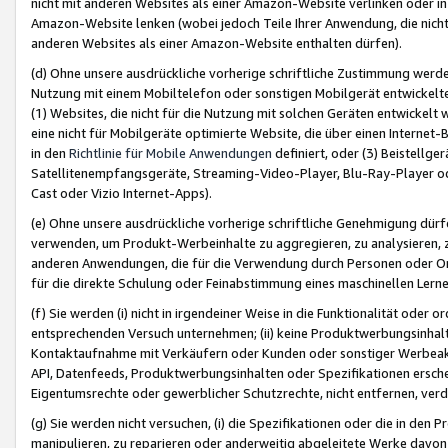
nicht mit anderen Websites als einer Amazon-Website verlinken oder i
Amazon-Website lenken (wobei jedoch Teile Ihrer Anwendung, die nich
anderen Websites als einer Amazon-Website enthalten dürfen).
(d) Ohne unsere ausdrückliche vorherige schriftliche Zustimmung werd
Nutzung mit einem Mobiltelefon oder sonstigen Mobilgerät entwickelt
(1) Websites, die nicht für die Nutzung mit solchen Geräten entwickelt
eine nicht für Mobilgeräte optimierte Website, die über einen Interne
in den
Richtlinie für Mobile Anwendungen
definiert, oder (3) Beistellge
Satellitenempfangsgeräte, Streaming-Video-Player, Blu-Ray-Player ode
Cast oder Vizio Internet-Apps).
(e) Ohne unsere ausdrückliche vorherige schriftliche Genehmigung dürfe
verwenden, um Produkt-Werbeinhalte zu aggregieren, zu analysieren, 
anderen Anwendungen, die für die Verwendung durch Personen oder Or
für die direkte Schulung oder Feinabstimmung eines maschinellen Lern
(f) Sie werden (i) nicht in irgendeiner Weise in die Funktionalität ode
entsprechenden Versuch unternehmen; (ii) keine Produktwerbungsinha
Kontaktaufnahme mit Verkäufern oder Kunden oder sonstiger Werbeaktiv
API, Datenfeeds, Produktwerbungsinhalten oder Spezifikationen erschei
Eigentumsrechte oder gewerblicher Schutzrechte, nicht entfernen, verd
(g) Sie werden nicht versuchen, (i) die Spezifikationen oder die in de
manipulieren, zu reparieren oder anderweitig abgeleitete Werke davon z