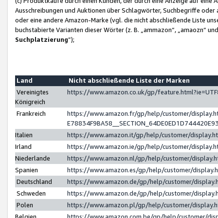
(c) Produktkäufe durch einen Kunden, der durch eine Anzeige auf eine 
Ausschreibungen und Auktionen über Schlagwörter, Suchbegriffe oder 
oder eine andere Amazon-Marke (vgl. die nicht abschließende Liste un
buchstabierte Varianten dieser Wörter (z. B. „ammazon“, „amaozn“ und „
Suchplatzierung
”);
Land
Nicht abschließende Liste der Marken
Vereinigtes
https://www.amazon.co.uk/gp/feature.html?ie=U
Königreich
Frankreich
https://www.amazon.fr/gp/help/customer/displa
E78834F9BA58__SECTION_64DE0ED1D744420E9
Italien
https://www.amazon.it/gp/help/customer/display
Irland
https://www.amazon.ie/gp/help/customer/displa
Niederlande
https://www.amazon.nl/gp/help/customer/display
Spanien
https://www.amazon.es/gp/help/customer/display
Deutschland
https://www.amazon.de/gp/help/customer/displa
Schweden
https://www.amazon.de/gp/help/customer/displa
Polen
https://www.amazon.pl/gp/help/customer/display
Belgien
https://www.amazon.com.be/gp/help/customer/d