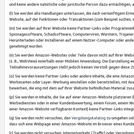
und keine andere natürliche oder juristische Person dazu ermächtigen, a
(l) Sie werden alle Handlungen unterlassen, die nach vernünftigem Erme
Website, auf der Funktionen oder Transaktionen (zum Beispiel suchen, s
(m) Sie werden auf Ihrer Website keine Partner-Links oder Programmin
Spionagesoftware, Schadsoftware, Computerviren, Würmern, Trojaner
Herunterladen oder Installieren auf einem Nutzer-Computer oder ande
genehmigt wurden.
(n) Sie werden Amazon-Websites oder Teile davon nicht auf Ihrer Websi
(z. B., WebView) innerhalb einer Mobilen Anwendung. Die Darstellung ein
Teilnahmevoraussetzungen stellt jedoch keinen Verstoß gegen diese Zif
(o) Sie werden keine Partner-Links oder andere Inhalte, die eine Am
Werbeseiten oder Layer-Werbung einstellen oder bereitstellen, mit Au
bewerben, die eng mit dem auf Ihrer Website befindlichen Material z
(p) Sie werden in Inhalte, die Sie auf einer Amazon-Website platzier
Werbediensten oder in einer Kundenbewertung, einem Forum, einem Wun
einer Amazon-Website verfügbaren Kontext) keine Partner-Links integr
(q) Sie werden nicht versuchen, den
Vergütungskatalog
zu umgehen oder
dass sich eine Webpage einer Amazon-Website im Browser eines Kunden 
(r) Sie werden nicht versuchen, Internetverkehr (Traffic) oder Vergü