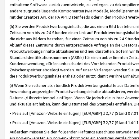
enthaltene Software zurückzuentwickeln, zu zerlegen, zu dekompilier
andere zugrunde liegende Komponenten (wie Modelle, Modellparameter
mit der Creators API, der PA API, Datenfeeds oder in den Produkt Werb
(h) Sie werden Produktwerbungsinhalte, die aus einem Bild bestehen, ni
Zeitraum von bis zu 24 Stunden einen Link auf Produktwerbungsinhalte
die nicht aus Bildern bestehen, für einen Zeitraum von bis zu 24 Stund
Ablauf dieses Zeitraums durch entsprechende Anfrage an die Creators 
Produktwerbungsinhalte aktualisieren und neu darstellen. Sofern wir Ih
Standardidentifikationsnummern (ASINs) für einen unbestimmten Zeitra
Kundenanwendung, dürfen unbeschadet des Vorstehenden Produktwerbu
Zwischenspeicher abgelegt werden. Auf unser Verlangen werden Sie un
die Produktwerbungsinhalte enthält oder nutzt, damit wir Ihre Einhalt
(i) Wenn Sie seltener als stündlich Produktwerbungsinhalte aus Datenfe
Anwendung angezeigten Produktwerbungsinhalte aktualisieren, werden 
Datums-/Uhrzeitstempel einfügen. Wenn Sie jedoch die in Ihrer Anwe
und aktualisiert haben, kann der Datumsteil des Stempels entfallen. Dies
• Preis auf [Amazon-Website einfügen]: [EUR/GBP] 32,77 (Stand 07.01.
• Preis auf [Amazon-Website einfügen]: [EUR/GBP] 32,77 (Stand 14:11 
Außerdem müssen Sie den folgenden Haftungsausschluss entweder neb
ein Pop-up-Fenster, ein Pop-up-Skript oder ein sonstiges vergleichba