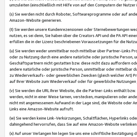
umzuleiten (einschließlich mit Hilfe von auf den Computern der Nutzer i
(s) Sie werden nicht durch Roboter, Softwareprogramme oder auf andere
Amazon-Website generieren.
(t) Sie werden unsere Kundenrezensionen oder Sternebewertungen wed
nutzen, es sei denn, Sie haben über die Creators API und die PA API e
erfüllen die in der Lizenz beschriebenen Voraussetzungen für die Nutzu
(u) Sie werden weder unmittelbar noch mittelbar über Partner-Links P
oder zu Nutzung durch eine andere natürliche oder juristische Person,
Geschäftspartnern nicht gestatten bzw. diese nicht dazu auffordern od
andere natürliche oder juristische Person, unmittelbar oder mittelbar
zu Wiederverkaufs- oder gewerblichen Zwecken (gleich welcher Art) 
auf Ihrer Website zum Wiederverkauf oder für gewerbliche Nutzungen 
(v) Sie werden die URL Ihrer Website, die die Partner-Links enthält b
werden, nicht in einer Weise tarnen, verstecken, manipulieren oder and
nicht mit angemessenem Aufwand in der Lage sind, die Website oder A
Links eine Amazon-Website aufruft.
(w) Sie werden keine Link-Verkürzungen, Schaltflächen, Hyperlinks ode
dahingehend hervorrufen, dass Sie auf eine Amazon-Website verlinken
(x) Auf unser Verlangen hin legen Sie uns eine schriftliche Bestätigung