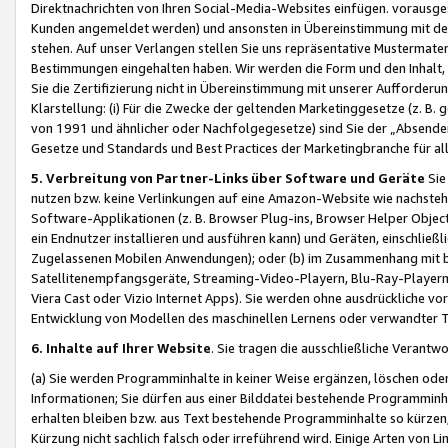
Direktnachrichten von Ihren Social-Media-Websites einfügen. vorausg
Kunden angemeldet werden) und ansonsten in Übereinstimmung mit der
stehen. Auf unser Verlangen stellen Sie uns repräsentative Mustermater
Bestimmungen eingehalten haben. Wir werden die Form und den Inhalt, di
Sie die Zertifizierung nicht in Übereinstimmung mit unserer Aufforderu
Klarstellung: (i) Für die Zwecke der geltenden Marketinggesetze (z. 
von 1991 und ähnlicher oder Nachfolgegesetze) sind Sie der „Absender“ j
Gesetze und Standards und Best Practices der Marketingbranche für 
5. Verbreitung von Partner-Links über Software und Geräte
Sie
nutzen bzw. keine Verlinkungen auf eine Amazon-Website wie nachsteh
Software-Applikationen (z. B. Browser Plug-ins, Browser Helper Objec
ein Endnutzer installieren und ausführen kann) und Geräten, einschlie
Zugelassenen Mobilen Anwendungen); oder (b) im Zusammenhang mit bzw.
Satellitenempfangsgeräte, Streaming-Video-Playern, Blu-Ray-Playern 
Viera Cast oder Vizio Internet Apps). Sie werden ohne ausdrückliche v
Entwicklung von Modellen des maschinellen Lernens oder verwandter 
6. Inhalte auf Ihrer Website
. Sie tragen die ausschließliche Verantwo
(a) Sie werden Programminhalte in keiner Weise ergänzen, löschen oder
Informationen; Sie dürfen aus einer Bilddatei bestehende Programminhal
erhalten bleiben bzw. aus Text bestehende Programminhalte so kürzen, 
Kürzung nicht sachlich falsch oder irreführend wird. Einige Arten von L