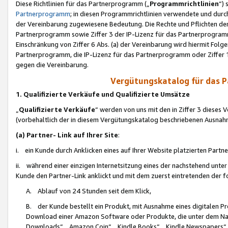
Diese Richtlinien für das Partnerprogramm („
Programmrichtlinien
“)
Partnerprogramm
; in diesen Programmrichtlinien verwendete und durch
der Vereinbarung zugewiesene Bedeutung. Die Rechte und Pflichten de
Partnerprogramm sowie Ziffer 3 der IP-Lizenz für das Partnerprogram
Einschränkung von Ziffer 6 Abs. (a) der Vereinbarung wird hiermit Fol
Partnerprogramm, die IP-Lizenz für das Partnerprogramm oder Ziffer 1
gegen die Vereinbarung.
Vergütungskatalog für das 
1. Qualifizierte Verkäufe und Qualifizierte Umsätze
„
Qualifizierte Verkäufe
“ werden von uns mit den in Ziffer 3 diese
(vorbehaltlich der in diesem Vergütungskatalog beschriebenen Ausnah
(a) Partner- Link auf Ihrer Site
:
i. ein Kunde durch Anklicken eines auf Ihrer Website platzierten Part
ii. während einer einzigen Internetsitzung eines der nachstehend unter (i)
Kunde den Partner-Link anklickt und mit dem zuerst eintretenden der f
A. Ablauf von 24 Stunden seit dem Klick,
B. der Kunde bestellt ein Produkt, mit Ausnahme eines digitalen P
Download einer Amazon Software oder Produkte, die unter dem N
Downloads“, „Amazon Coin“, „Kindle Books“, „Kindle Newspapers“, „