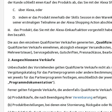
der Kunde schließt einen Kauf des Produkts ab, das Sie mit der Alexa 
C. über Alexa, oder
D. indem er das Produkt innerhalb der Skills Session in den Waren
seiner erstmaligen Teilnahme an der Alexa Shopping Action abschlie
iii. das Produkt, das Sie mit der Alexa-Einkaufsaktion vorgestellt ha
ihm bezahlt.
Die aus den einzelnen Qualifizierten Verkäufen generierten „
Qualifizi
Qualifizierten Verkäufe einnehmen, abzüglich etwaiger Versandkosten
Mehrwertsteuer), Servicegebühren, Gutschriften, Preisnachlässe, Bear
2. Ausgeschlossene Verkäufe
Unbeschadet des Vorstehenden gelten Qualifizierte Verkäufe nicht als
Vergütungskatalog für das Partnerprogramm oder andere Bestimmungen,
wir jeweils für das Partnerprogramm festlegen, einschließlich der jewe
„
Programmdokumentation
“).
Ferner gelten folgende Verkäufe, die andernfalls Qualifizierte Verkä
(a) Produktkäufe, die nach Beendigung Ihrer
Vereinbarung
erfolgen;
(b) Produktbestellungen, bei denen eine Stornierung, Rückgabe oder R