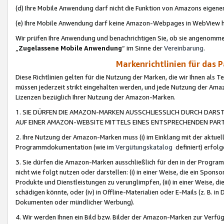
(d) Ihre Mobile Anwendung darf nicht die Funktion von Amazons eige
(e) Ihre Mobile Anwendung darf keine Amazon-Webpages in WebView 
Wir prüfen Ihre Anwendung und benachrichtigen Sie, ob sie angenomm
„
Zugelassene Mobile Anwendung
“ im Sinne der
Vereinbarung
.
Markenrichtlinien für das 
Diese Richtlinien gelten für die Nutzung der Marken, die wir Ihnen als 
müssen jederzeit strikt eingehalten werden, und jede Nutzung der Ama
Lizenzen bezüglich Ihrer Nutzung der Amazon-Marken.
1. SIE DÜRFEN DIE AMAZON-MARKEN AUSSCHLIESSLICH DURCH DARS
AUF EINER AMAZON-WEBSITE MITTELS EINES ENTSPRECHENDEN PART
2. Ihre Nutzung der Amazon-Marken muss (i) im Einklang mit der aktuells
Programmdokumentation (wie im
Vergütungskatalog
definiert) erfolg
3. Sie dürfen die Amazon-Marken ausschließlich für den in der Progr
nicht wie folgt nutzen oder darstellen: (i) in einer Weise, die ein Spo
Produkte und Dienstleistungen zu verunglimpfen, (iii) in einer Weise
schädigen könnte, oder (iv) in Offline-Materialien oder E-Mails (z. B.
Dokumenten oder mündlicher Werbung).
4. Wir werden Ihnen ein Bild bzw. Bilder der Amazon-Marken zur Verfüg