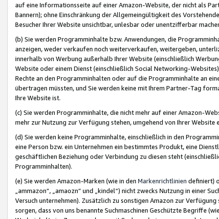
auf eine Informationsseite auf einer Amazon-Website, der nicht als Part
Bannern); ohne Einschränkung der Allgemeingültigkeit des Vorstehende
Besucher Ihrer Website unsichtbar, unlesbar oder unentzifferbar mache
(b) Sie werden Programminhalte bzw. Anwendungen, die Programminhalt
anzeigen, weder verkaufen noch weiterverkaufen, weitergeben, unterli
innerhalb von Werbung außerhalb Ihrer Website (einschließlich Werbun
Website oder einem Dienst (einschließlich Social Networking-Website
Rechte an den Programminhalten oder auf die Programminhalte an eine a
übertragen müssten, und Sie werden keine mit Ihrem Partner-Tag formati
Ihre Website ist.
(c) Sie werden Programminhalte, die nicht mehr auf einer Amazon-Websit
mehr zur Nutzung zur Verfügung stehen, umgehend von Ihrer Website e
(d) Sie werden keine Programminhalte, einschließlich in den Programmin
eine Person bzw. ein Unternehmen ein bestimmtes Produkt, eine Dienstle
geschäftlichen Beziehung oder Verbindung zu diesen steht (einschließli
Programminhalten).
(e) Sie werden Amazon-Marken (wie in den
Markenrichtlinien
definiert) 
„ammazon“, „amaozn“ und „kindel“) nicht zwecks Nutzung in einer Suc
Versuch unternehmen). Zusätzlich zu sonstigen Amazon zur Verfügung 
sorgen, dass von uns benannte Suchmaschinen Geschützte Begriffe (wie 