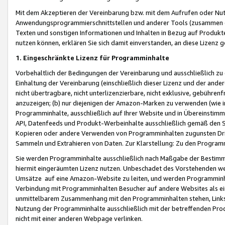
Mit dem Akzeptieren der Vereinbarung bzw. mit dem Aufrufen oder Nutz
Anwendungsprogrammierschnittstellen und anderer Tools (zusammen die
Texten und sonstigen Informationen und Inhalten in Bezug auf Produkte
nutzen können, erklären Sie sich damit einverstanden, an diese Lizenz 
1. Eingeschränkte Lizenz für Programminhalte
Vorbehaltlich der Bedingungen der Vereinbarung und ausschließlich z
Einhaltung der Vereinbarung (einschließlich dieser Lizenz und der ande
nicht übertragbare, nicht unterlizenzierbare, nicht exklusive, gebühren
anzuzeigen; (b) nur diejenigen der Amazon-Marken zu verwenden (wie in 
Programminhalte, ausschließlich auf Ihrer Website und in Übereinstimmu
API, Datenfeeds und Produkt-Werbeinhalte ausschließlich gemäß den Spe
Kopieren oder andere Verwenden von Programminhalten zugunsten Dri
Sammeln und Extrahieren von Daten. Zur Klarstellung: Zu den Program
Sie werden Programminhalte ausschließlich nach Maßgabe der Besti
hiermit eingeräumten Lizenz nutzen. Unbeschadet des Vorstehenden we
Umsätze auf eine Amazon-Website zu leiten, und werden Programminhal
Verbindung mit Programminhalten Besucher auf andere Websites als ein
unmittelbarem Zusammenhang mit den Programminhalten stehen, Links z
Nutzung der Programminhalte ausschließlich mit der betreffenden Pr
nicht mit einer anderen Webpage verlinken.