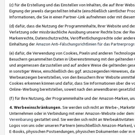
(c) für die Erstellung und das Einstellen von Inhalten, die auf Ihrer We
Eignung der jeweils dargestellten Inhalte (einschließlich sämtlicher 
Informationen, die Sie in einen Partner-Link aufnehmen oder mit diese
(d) dafür, dass die Nutzung der Programminhalte, Ihrer Website und des 
Verletzung oder missbräuchliche Ausübung unserer Rechte bzw. der Recht
Markenrechte, Datenschutzrechte, Veröffentlichungsrechte oder anderer
Einhaltung der
Amazon Anti-Fälschungsrichtlinien für das Partnerpro
(e) dafür, die Verwendung von Cookies, Pixeln und anderen Technologien
Besuchern gesammelten Daten in Übereinstimmung mit den geltenden Ge
und angemessen darzustellen und auf andere Weise die geltenden geset
in sonstiger Weise, einschließlich des ggf. anzuzeigenden Hinweises, d
Werbeanzeigen bereitstellen, von den Besuchern Ihrer Website unmitte
Cookies erkennen können und dafür, dass Sie Informationen über die v
Online-Werbung bereitstellen, soweit nach den anwendbaren gesetzlic
(f) für Ihre Nutzung, der Programminhalte und der Amazon-Marken, u
4. Werbeeinschränkungen.
Sie werden sich nicht an Werbe-, Market
Unternehmen oder in Verbindung mit einer Amazon-Website oder dem Pa
Vereinbarung
gestattet sind. Sie werden sich nicht an Werbeaktivitäten
Logos von uns oder unseren Partnern (einschließlich Amazon-Marken), 
E-Books, physischen Postsendungen, physischen Dokumenten oder in 