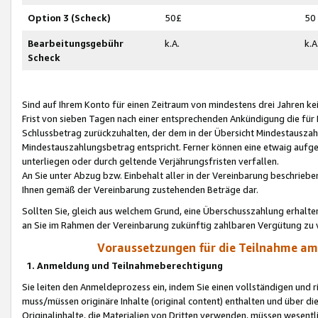
Option 3 (Scheck)
50£
50
Bearbeitungsgebühr
k.A.
k.A
Scheck
Sind auf Ihrem Konto für einen Zeitraum von mindestens drei Jahren kein
Frist von sieben Tagen nach einer entsprechenden Ankündigung die für
Schlussbetrag zurückzuhalten, der dem in der Übersicht Mindestausz
Mindestauszahlungsbetrag entspricht. Ferner können eine etwaig aufg
unterliegen oder durch geltende Verjährungsfristen verfallen.
An Sie unter Abzug bzw. Einbehalt aller in der Vereinbarung beschrieb
Ihnen gemäß der Vereinbarung zustehenden Beträge dar.
Sollten Sie, gleich aus welchem Grund, eine Überschusszahlung erhalte
an Sie im Rahmen der Vereinbarung zukünftig zahlbaren Vergütung zu 
Voraussetzungen für die Teilnahme a
1. Anmeldung und Teilnahmeberechtigung
Sie leiten den Anmeldeprozess ein, indem Sie einen vollständigen und 
muss/müssen originäre Inhalte (original content) enthalten und über d
Originalinhalte, die Materialien von Dritten verwenden, müssen wese