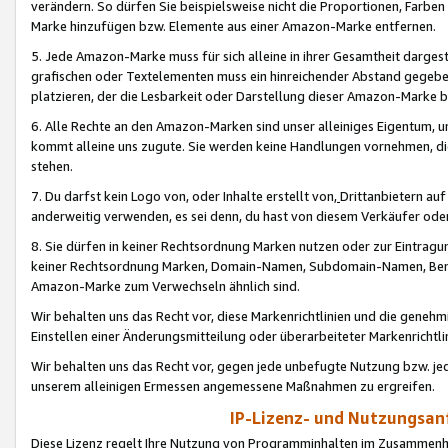
verändern. So dürfen Sie beispielsweise nicht die Proportionen, Farb
Marke hinzufügen bzw. Elemente aus einer Amazon-Marke entfernen.
5. Jede Amazon-Marke muss für sich alleine in ihrer Gesamtheit darge
grafischen oder Textelementen muss ein hinreichender Abstand gegebe
platzieren, der die Lesbarkeit oder Darstellung dieser Amazon-Marke b
6. Alle Rechte an den Amazon-Marken sind unser alleiniges Eigentum, 
kommt alleine uns zugute. Sie werden keine Handlungen vornehmen, 
stehen.
7. Du darfst kein Logo von, oder Inhalte erstellt von,
Drittanbietern au
anderweitig verwenden, es sei denn, du hast von diesem Verkäufer oder
8. Sie dürfen in keiner Rechtsordnung Marken nutzen oder zur Eintragu
keiner Rechtsordnung Marken, Domain-Namen, Subdomain-Namen, Benu
Amazon-Marke zum Verwechseln ähnlich sind.
Wir behalten uns das Recht vor, diese Markenrichtlinien und die gene
Einstellen einer Änderungsmitteilung oder überarbeiteter Markenricht
Wir behalten uns das Recht vor, gegen jede unbefugte Nutzung bzw. jede 
unserem alleinigen Ermessen angemessene Maßnahmen zu ergreifen.
IP-Lizenz- und Nutzungsan
Diese Lizenz regelt Ihre Nutzung von Programminhalten im Zusammen