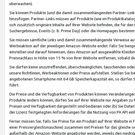
überwachen).
Sie können Produkte (und die damit zusammenhängenden Partner-Links)
hinzufügen. Partner-Links müssen auf Produkte (wie im Produktkatalog de
sich zusätzlich originäre Inhalte auf Ihrer Website befinden, die für 
Suchergebnisse, Events (z. B. Prime Day) oder die Homepages bestimmte
Sie müssen sämtliche Links und damit zusammenhängende Verweise auf z
Werbeaktion auf der jeweiligen Amazon-Website endet. Falls Sie beisp
einstellen und darauf hinweisen, dass Amazon auf ausgewählte Kleidun
Preisnachlass in Höhe von 15 % von Ihrer Website entfernen, sobald di
Sie dürfen keine unzutreffenden, überschwänglichen, täuschenden od
unsere Richtlinien, Werbeaktionen oder Preise aufstellen. Stellen Sie 
angebotenen Smartphone mit 64 GB Speicherkapazität ein, so dürfen S
führt.
Die Preise und die Verfügbarkeit von Produkten können Veränderungen 
Produkte ändern können, dürfen Sie auf Ihrer Website nur Angaben zu P
Preisen und Verfügbarkeit dargestellt sind bedienen oder (b) Sie Daten
der Lizenz festgelegten Anforderungen für die Nutzung von PA API einh
Ferner müssen Sie, falls Sie Preise für ein Produkt auf Ihrer Website in 
einer Preisvergleichsmaschine) zusammen mit Preisen für das gleiche o
außerhalb der Amazon-Website angeboten werden, jeweils den niedrigst