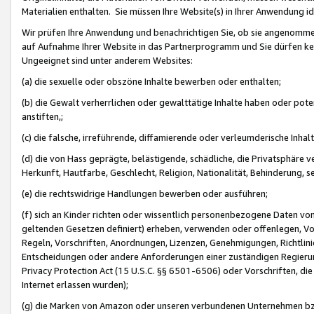
Materialien enthalten. Sie müssen Ihre Website(s) in Ihrer Anwendung ide
Wir prüfen Ihre Anwendung und benachrichtigen Sie, ob sie angenommen
auf Aufnahme Ihrer Website in das Partnerprogramm und Sie dürfen kei
Ungeeignet sind unter anderem Websites:
(a) die sexuelle oder obszöne Inhalte bewerben oder enthalten;
(b) die Gewalt verherrlichen oder gewalttätige Inhalte haben oder pot
anstiften,;
(c) die falsche, irreführende, diffamierende oder verleumderische Inha
(d) die von Hass geprägte, belästigende, schädliche, die Privatsphäre v
Herkunft, Hautfarbe, Geschlecht, Religion, Nationalität, Behinderung, 
(e) die rechtswidrige Handlungen bewerben oder ausführen;
(f) sich an Kinder richten oder wissentlich personenbezogene Daten vo
geltenden Gesetzen definiert) erheben, verwenden oder offenlegen, Vo
Regeln, Vorschriften, Anordnungen, Lizenzen, Genehmigungen, Richtlini
Entscheidungen oder andere Anforderungen einer zuständigen Regierung
Privacy Protection Act (15 U.S.C. §§ 6501-6506) oder Vorschriften, di
Internet erlassen wurden);
(g) die Marken von Amazon oder unseren verbundenen Unternehmen b