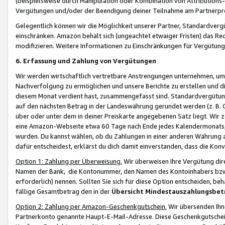
(beispielsweise durch Manipulation oder Kombination von Attributions-
Vergütungen und/oder der Beendigung deiner Teilnahme am Partnerp
Gelegentlich können wir die Möglichkeit unserer Partner, Standardv
einschränken. Amazon behält sich (ungeachtet etwaiger Fristen) das Re
modifizieren. Weitere Informationen zu Einschränkungen für Vergütung
6. Erfassung und Zahlung von Vergütungen
Wir werden wirtschaftlich vertretbare Anstrengungen unternehmen, um 
Nachverfolgung zu ermöglichen und unsere Berichte zu erstellen und di
diesem Monat verdient hast, zusammengefasst sind. Standardvergütung
auf den nächsten Betrag in der Landeswährung gerundet werden (z. B. C
über oder unter dem in deiner Preiskarte angegebenen Satz liegt. Wir
eine Amazon-Webseite etwa 60 Tage nach Ende jedes Kalendermonats, i
wurden. Du kannst wählen, ob du Zahlungen in einer anderen Währung
dafür entscheidest, erklärst du dich damit einverstanden, dass die K
Option 1: Zahlung per Überweisung.
Wir überweisen Ihre Vergütung dir
Namen der Bank, die Kontonummer, den Namen des Kontoinhabers bzw. a
erforderlich) nennen. Sollten Sie sich für diese Option entscheiden, be
fällige Gesamtbetrag den in der
Übersicht Mindestauszahlungsbet
Option 2: Zahlung per Amazon-Geschenkgutschein.
Wir übersenden Ihne
Partnerkonto genannte Haupt-E-Mail-Adresse. Diese Geschenkgutschei