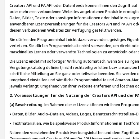
Creators API und PA API oder Datenfeeds können Ihnen den Zugriff auf D
oder mehreren verbundenen Websites angebotenen Produkte ermögliche
Daten, Bilder, Texte oder sonstigen Informationen oder Inhalte zuzugre
anwendbaren Lizenzvereinbarungen für die Creators API und PA API od
diesen verbundenen Websites zur Verfügung gestellt werden.
Sie dürfen den Programminhalt nicht dazu verwenden, geistiges Eigent
verletzen. Sie dürfen Programminhalte nicht verwenden, um direkt ode
maschinelles Lernen oder verwandte Technologien zu entwickeln oder zu
Die Lizenz endet mit sofortiger Wirkung automatisch, wenn Sie zu irg
Vergütungskatalog definiert) nicht rechtzeitig erfüllen bzw. ansonsten
schriftliche Mitteilung an Sie ganz oder teilweise beenden. Sie werden
umgehend einstellen und sämtliche Programminhalte und Amazon-Marke
jeweils verlangt, umgehend von Ihrer Website entfernen und löschen od
2. Voraussetzungen für die Nutzung der Creators API und der P
(a)
Beschreibung
. Im Rahmen dieser Lizenz können wir Ihnen Programmi
• Daten, Bilder, Audio-Dateien, Videos, Logos, Benutzerschnittstellen-
• Textmaterialien, wie beispielsweise Produktinformationen in Textfor
Neben den vorstehenden Produktwerbungsinhalten und dem Zugriff auf 
Zusammenhang mit Creators API und PA API Musterquellcodes und -bibli