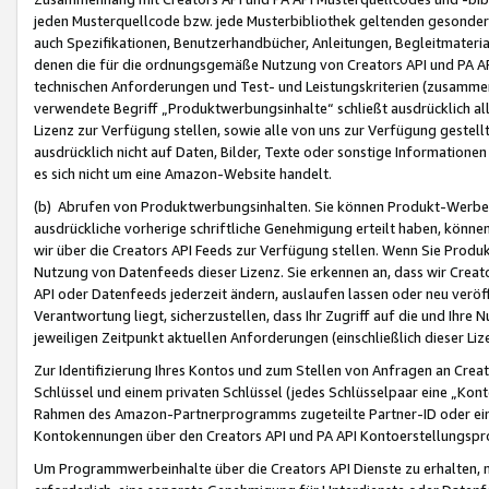
jeden Musterquellcode bzw. jede Musterbibliothek geltenden gesonder
auch Spezifikationen, Benutzerhandbücher, Anleitungen, Begleitmaterial
denen die für die ordnungsgemäße Nutzung von Creators API und PA A
technischen Anforderungen und Test- und Leistungskriterien (zusammen
verwendete Begriff „Produktwerbungsinhalte“ schließt ausdrücklich al
Lizenz zur Verfügung stellen, sowie alle von uns zur Verfügung gestel
ausdrücklich nicht auf Daten, Bilder, Texte oder sonstige Informatione
es sich nicht um eine Amazon-Website handelt.
(b) Abrufen von Produktwerbungsinhalten. Sie können Produkt-Werbein
ausdrückliche vorherige schriftliche Genehmigung erteilt haben, könn
wir über die Creators API Feeds zur Verfügung stellen. Wenn Sie Produk
Nutzung von Datenfeeds dieser Lizenz. Sie erkennen an, dass wir Creat
API oder Datenfeeds jederzeit ändern, auslaufen lassen oder neu veröffe
Verantwortung liegt, sicherzustellen, dass Ihr Zugriff auf die und Ihr
jeweiligen Zeitpunkt aktuellen Anforderungen (einschließlich dieser Liz
Zur Identifizierung Ihres Kontos und zum Stellen von Anfragen an Crea
Schlüssel und einem privaten Schlüssel (jedes Schlüsselpaar eine „Kon
Rahmen des Amazon-Partnerprogramms zugeteilte Partner-ID oder ein
Kontokennungen über den Creators API und PA API Kontoerstellungspro
Um Programmwerbeinhalte über die Creators API Dienste zu erhalten, m