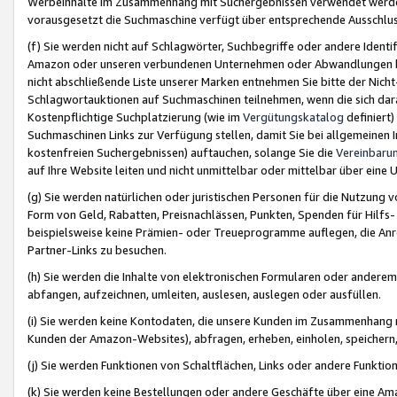
Werbeinhalte im Zusammenhang mit Suchergebnissen verwendet werden,
vorausgesetzt die Suchmaschine verfügt über entsprechende Ausschlu
(f) Sie werden nicht auf Schlagwörter, Suchbegriffe oder andere Ident
Amazon oder unseren verbundenen Unternehmen oder Abwandlungen bzw
nicht abschließende Liste unserer Marken entnehmen Sie bitte der Nich
Schlagwortauktionen auf Suchmaschinen teilnehmen, wenn die sich da
Kostenpflichtige Suchplatzierung (wie im
Vergütungskatalog
definiert
Suchmaschinen Links zur Verfügung stellen, damit Sie bei allgemeinen I
kostenfreien Suchergebnissen) auftauchen, solange Sie die
Vereinbaru
auf Ihre Website leiten und nicht unmittelbar oder mittelbar über eine
(g) Sie werden natürlichen oder juristischen Personen für die Nutzung 
Form von Geld, Rabatten, Preisnachlässen, Punkten, Spenden für Hilfs
beispielsweise keine Prämien- oder Treueprogramme auflegen, die Anrei
Partner-Links zu besuchen.
(h) Sie werden die Inhalte von elektronischen Formularen oder anderem M
abfangen, aufzeichnen, umleiten, auslesen, auslegen oder ausfüllen.
(i) Sie werden keine Kontodaten, die unsere Kunden im Zusammenhang 
Kunden der Amazon-Websites), abfragen, erheben, einholen, speichern,
(j) Sie werden Funktionen von Schaltflächen, Links oder andere Funkti
(k) Sie werden keine Bestellungen oder andere Geschäfte über eine Ama