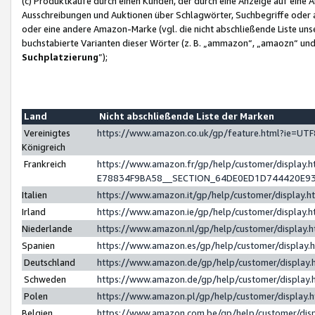
(c) Produktkäufe durch einen Kunden, der durch eine Anzeige auf eine 
Ausschreibungen und Auktionen über Schlagwörter, Suchbegriffe oder 
oder eine andere Amazon-Marke (vgl. die nicht abschließende Liste un
buchstabierte Varianten dieser Wörter (z. B. „ammazon“, „amaozn“ und „
Suchplatzierung
”);
Land
Nicht abschließende Liste der Marken
Vereinigtes
https://www.amazon.co.uk/gp/feature.html?ie=U
Königreich
Frankreich
https://www.amazon.fr/gp/help/customer/displa
E78834F9BA58__SECTION_64DE0ED1D744420E9
Italien
https://www.amazon.it/gp/help/customer/display
Irland
https://www.amazon.ie/gp/help/customer/displa
Niederlande
https://www.amazon.nl/gp/help/customer/display
Spanien
https://www.amazon.es/gp/help/customer/display
Deutschland
https://www.amazon.de/gp/help/customer/displa
Schweden
https://www.amazon.de/gp/help/customer/displa
Polen
https://www.amazon.pl/gp/help/customer/display
Belgien
https://www.amazon.com.be/gp/help/customer/d