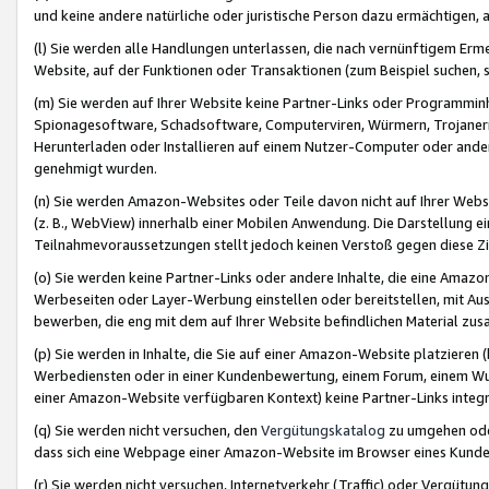
und keine andere natürliche oder juristische Person dazu ermächtigen, a
(l) Sie werden alle Handlungen unterlassen, die nach vernünftigem Erme
Website, auf der Funktionen oder Transaktionen (zum Beispiel suchen, s
(m) Sie werden auf Ihrer Website keine Partner-Links oder Programmin
Spionagesoftware, Schadsoftware, Computerviren, Würmern, Trojaner
Herunterladen oder Installieren auf einem Nutzer-Computer oder ande
genehmigt wurden.
(n) Sie werden Amazon-Websites oder Teile davon nicht auf Ihrer Websi
(z. B., WebView) innerhalb einer Mobilen Anwendung. Die Darstellung ein
Teilnahmevoraussetzungen stellt jedoch keinen Verstoß gegen diese Zif
(o) Sie werden keine Partner-Links oder andere Inhalte, die eine Am
Werbeseiten oder Layer-Werbung einstellen oder bereitstellen, mit Au
bewerben, die eng mit dem auf Ihrer Website befindlichen Material z
(p) Sie werden in Inhalte, die Sie auf einer Amazon-Website platzier
Werbediensten oder in einer Kundenbewertung, einem Forum, einem Wun
einer Amazon-Website verfügbaren Kontext) keine Partner-Links integr
(q) Sie werden nicht versuchen, den
Vergütungskatalog
zu umgehen oder
dass sich eine Webpage einer Amazon-Website im Browser eines Kunden 
(r) Sie werden nicht versuchen, Internetverkehr (Traffic) oder Vergü