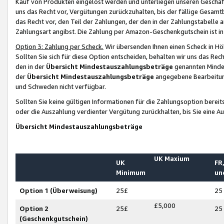
Kauf von Produkten eingelöst werden und unterliegen unseren Geschäf
uns das Recht vor, Vergütungen zurückzuhalten, bis der fällige Gesamt
das Recht vor, den Teil der Zahlungen, der den in der Zahlungstabelle 
Zahlungsart angibst. Die Zahlung per Amazon-Geschenkgutschein ist in
Option 3: Zahlung per Scheck.
Wir übersenden Ihnen einen Scheck in Höh
Sollten Sie sich für diese Option entscheiden, behalten wir uns das Rec
den in der
Übersicht Mindestauszahlungsbeträge
genannten Mindest
der
Übersicht Mindestauszahlungsbeträge
angegebene Bearbeitung
und Schweden nicht verfügbar.
Sollten Sie keine gültigen Informationen für die Zahlungsoption bereit
oder die Auszahlung verdienter Vergütung zurückhalten, bis Sie eine A
Übersicht Mindestauszahlungsbeträge
UK Maxium
UK
FR,
Minimum
un
Option 1 (Überweisung)
25£
25
£5,000
Option 2
25£
25
(Geschenkgutschein)