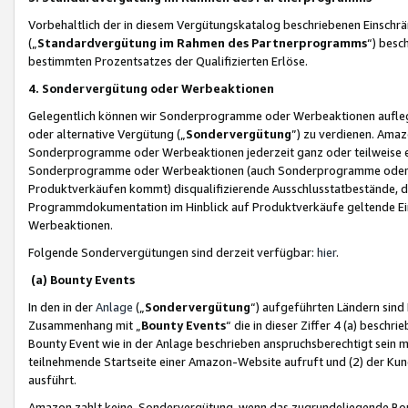
Vorbehaltlich der in diesem Vergütungskatalog beschriebenen Einschr
(„
Standardvergütung im Rahmen des Partnerprogramms
“) besc
bestimmten Prozentsatzes der Qualifizierten Erlöse.
4. Sondervergütung oder Werbeaktionen
Gelegentlich können wir Sonderprogramme oder Werbeaktionen auflegen,
oder alternative Vergütung („
Sondervergütung
”) zu verdienen. Amazo
Sonderprogramme oder Werbeaktionen jederzeit ganz oder teilweise einz
Sonderprogramme oder Werbeaktionen (auch Sonderprogramme oder We
Produktverkäufen kommt) disqualifizierende Ausschlusstatbestände, di
Programmdokumentation im Hinblick auf Produktverkäufe geltende E
Werbeaktionen.
Folgende Sondervergütungen sind derzeit verfügbar:
hier
.
(a) Bounty Events
In den in der
Anlage
(„
Sondervergütung
“) aufgeführten Ländern sind
Zusammenhang mit „
Bounty Events
“ die in dieser Ziffer 4 (a) besch
Bounty Event wie in der Anlage beschrieben anspruchsberechtigt sein mu
teilnehmende Startseite einer Amazon-Website aufruft und (2) der Kun
ausführt.
Amazon zahlt keine Sondervergütung, wenn das zugrundeliegende Boun