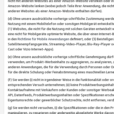
nicht mit anderen Websites als einer Amazon-Website verlinken oder i
Amazon-Website lenken (wobei jedoch Teile Ihrer Anwendung, die nich
anderen Websites als einer Amazon-Website enthalten dürfen).
(d) Ohne unsere ausdrückliche vorherige schriftliche Zustimmung werd
Nutzung mit einem Mobiltelefon oder sonstigen Mobilgerät entwickelt
(1) Websites, die nicht für die Nutzung mit solchen Geräten entwickelt
eine nicht für Mobilgeräte optimierte Website, die über einen Interne
in den
Richtlinie für Mobile Anwendungen
definiert, oder (3) Beistellge
Satellitenempfangsgeräte, Streaming-Video-Player, Blu-Ray-Player ode
Cast oder Vizio Internet-Apps).
(e) Ohne unsere ausdrückliche vorherige schriftliche Genehmigung dürfe
verwenden, um Produkt-Werbeinhalte zu aggregieren, zu analysieren, 
anderen Anwendungen, die für die Verwendung durch Personen oder Or
für die direkte Schulung oder Feinabstimmung eines maschinellen Lern
(f) Sie werden (i) nicht in irgendeiner Weise in die Funktionalität ode
entsprechenden Versuch unternehmen; (ii) keine Produktwerbungsinha
Kontaktaufnahme mit Verkäufern oder Kunden oder sonstiger Werbeaktiv
API, Datenfeeds, Produktwerbungsinhalten oder Spezifikationen erschei
Eigentumsrechte oder gewerblicher Schutzrechte, nicht entfernen, verd
(g) Sie werden nicht versuchen, (i) die Spezifikationen oder die in de
manipulieren, zu reparieren oder anderweitig abgeleitete Werke davon z