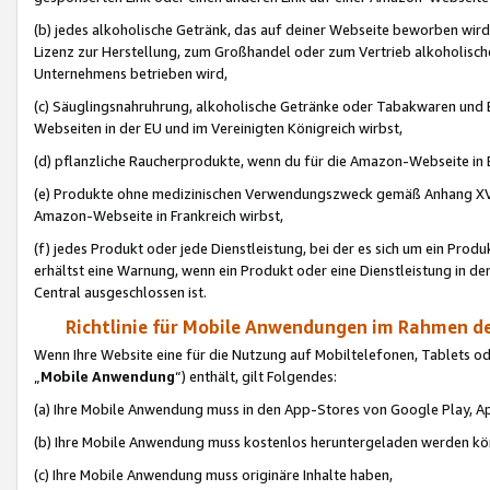
(b) jedes alkoholische Getränk, das auf deiner Webseite beworben wird
Lizenz zur Herstellung, zum Großhandel oder zum Vertrieb alkoholisch
Unternehmens betrieben wird,
(c) Säuglingsnahruhrung, alkoholische Getränke oder Tabakwaren und E
Webseiten in der EU und im Vereinigten Königreich wirbst,
(d) pflanzliche Raucherprodukte, wenn du für die Amazon-Webseite in B
(e) Produkte ohne medizinischen Verwendungszweck gemäß Anhang XVI 
Amazon-Webseite in Frankreich wirbst,
(f) jedes Produkt oder jede Dienstleistung, bei der es sich um ein Prod
erhältst eine Warnung, wenn ein Produkt oder eine Dienstleistung in de
Central ausgeschlossen ist.
Richtlinie für Mobile Anwendungen im Rahmen de
Wenn Ihre Website eine für die Nutzung auf Mobiltelefonen, Tablets 
„
Mobile Anwendung
“) enthält, gilt Folgendes:
(a) Ihre Mobile Anwendung muss in den App-Stores von Google Play, A
(b) Ihre Mobile Anwendung muss kostenlos heruntergeladen werden könn
(c) Ihre Mobile Anwendung muss originäre Inhalte haben,