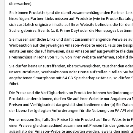
überwachen).
Sie können Produkte (und die damit zusammenhängenden Partner-Links)
hinzufügen. Partner-Links müssen auf Produkte (wie im Produktkatalog de
sich zusätzlich originäre Inhalte auf Ihrer Website befinden, die für 
Suchergebnisse, Events (z. B. Prime Day) oder die Homepages bestimmte
Sie müssen sämtliche Links und damit zusammenhängende Verweise auf z
Werbeaktion auf der jeweiligen Amazon-Website endet. Falls Sie beisp
einstellen und darauf hinweisen, dass Amazon auf ausgewählte Kleidun
Preisnachlass in Höhe von 15 % von Ihrer Website entfernen, sobald di
Sie dürfen keine unzutreffenden, überschwänglichen, täuschenden od
unsere Richtlinien, Werbeaktionen oder Preise aufstellen. Stellen Sie 
angebotenen Smartphone mit 64 GB Speicherkapazität ein, so dürfen S
führt.
Die Preise und die Verfügbarkeit von Produkten können Veränderungen 
Produkte ändern können, dürfen Sie auf Ihrer Website nur Angaben zu P
Preisen und Verfügbarkeit dargestellt sind bedienen oder (b) Sie Daten
der Lizenz festgelegten Anforderungen für die Nutzung von PA API einh
Ferner müssen Sie, falls Sie Preise für ein Produkt auf Ihrer Website in 
einer Preisvergleichsmaschine) zusammen mit Preisen für das gleiche o
außerhalb der Amazon-Website angeboten werden, jeweils den niedrigst