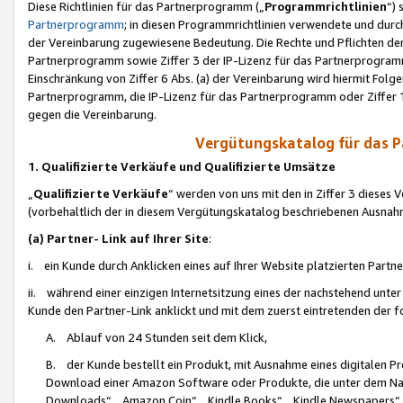
Diese Richtlinien für das Partnerprogramm („
Programmrichtlinien
“)
Partnerprogramm
; in diesen Programmrichtlinien verwendete und durch
der Vereinbarung zugewiesene Bedeutung. Die Rechte und Pflichten de
Partnerprogramm sowie Ziffer 3 der IP-Lizenz für das Partnerprogram
Einschränkung von Ziffer 6 Abs. (a) der Vereinbarung wird hiermit Fol
Partnerprogramm, die IP-Lizenz für das Partnerprogramm oder Ziffer 1
gegen die Vereinbarung.
Vergütungskatalog für das 
1. Qualifizierte Verkäufe und Qualifizierte Umsätze
„
Qualifizierte Verkäufe
“ werden von uns mit den in Ziffer 3 diese
(vorbehaltlich der in diesem Vergütungskatalog beschriebenen Ausnah
(a) Partner- Link auf Ihrer Site
:
i. ein Kunde durch Anklicken eines auf Ihrer Website platzierten Part
ii. während einer einzigen Internetsitzung eines der nachstehend unter (i)
Kunde den Partner-Link anklickt und mit dem zuerst eintretenden der f
A. Ablauf von 24 Stunden seit dem Klick,
B. der Kunde bestellt ein Produkt, mit Ausnahme eines digitalen P
Download einer Amazon Software oder Produkte, die unter dem N
Downloads“, „Amazon Coin“, „Kindle Books“, „Kindle Newspapers“, „