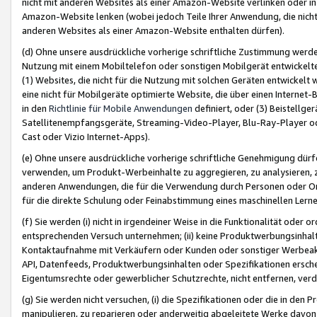
nicht mit anderen Websites als einer Amazon-Website verlinken oder i
Amazon-Website lenken (wobei jedoch Teile Ihrer Anwendung, die nich
anderen Websites als einer Amazon-Website enthalten dürfen).
(d) Ohne unsere ausdrückliche vorherige schriftliche Zustimmung werd
Nutzung mit einem Mobiltelefon oder sonstigen Mobilgerät entwickelt
(1) Websites, die nicht für die Nutzung mit solchen Geräten entwickelt
eine nicht für Mobilgeräte optimierte Website, die über einen Interne
in den
Richtlinie für Mobile Anwendungen
definiert, oder (3) Beistellge
Satellitenempfangsgeräte, Streaming-Video-Player, Blu-Ray-Player ode
Cast oder Vizio Internet-Apps).
(e) Ohne unsere ausdrückliche vorherige schriftliche Genehmigung dürfe
verwenden, um Produkt-Werbeinhalte zu aggregieren, zu analysieren, 
anderen Anwendungen, die für die Verwendung durch Personen oder Or
für die direkte Schulung oder Feinabstimmung eines maschinellen Lern
(f) Sie werden (i) nicht in irgendeiner Weise in die Funktionalität ode
entsprechenden Versuch unternehmen; (ii) keine Produktwerbungsinha
Kontaktaufnahme mit Verkäufern oder Kunden oder sonstiger Werbeaktiv
API, Datenfeeds, Produktwerbungsinhalten oder Spezifikationen erschei
Eigentumsrechte oder gewerblicher Schutzrechte, nicht entfernen, verd
(g) Sie werden nicht versuchen, (i) die Spezifikationen oder die in de
manipulieren, zu reparieren oder anderweitig abgeleitete Werke davon z