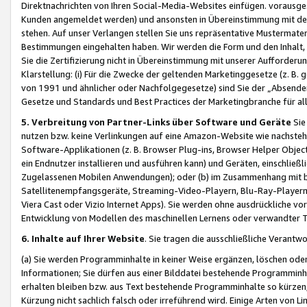
Direktnachrichten von Ihren Social-Media-Websites einfügen. vorausg
Kunden angemeldet werden) und ansonsten in Übereinstimmung mit der
stehen. Auf unser Verlangen stellen Sie uns repräsentative Mustermater
Bestimmungen eingehalten haben. Wir werden die Form und den Inhalt, di
Sie die Zertifizierung nicht in Übereinstimmung mit unserer Aufforderu
Klarstellung: (i) Für die Zwecke der geltenden Marketinggesetze (z. 
von 1991 und ähnlicher oder Nachfolgegesetze) sind Sie der „Absender“ j
Gesetze und Standards und Best Practices der Marketingbranche für 
5. Verbreitung von Partner-Links über Software und Geräte
Sie
nutzen bzw. keine Verlinkungen auf eine Amazon-Website wie nachsteh
Software-Applikationen (z. B. Browser Plug-ins, Browser Helper Objec
ein Endnutzer installieren und ausführen kann) und Geräten, einschlie
Zugelassenen Mobilen Anwendungen); oder (b) im Zusammenhang mit bzw.
Satellitenempfangsgeräte, Streaming-Video-Playern, Blu-Ray-Playern 
Viera Cast oder Vizio Internet Apps). Sie werden ohne ausdrückliche v
Entwicklung von Modellen des maschinellen Lernens oder verwandter 
6. Inhalte auf Ihrer Website
. Sie tragen die ausschließliche Verantwo
(a) Sie werden Programminhalte in keiner Weise ergänzen, löschen oder
Informationen; Sie dürfen aus einer Bilddatei bestehende Programminhal
erhalten bleiben bzw. aus Text bestehende Programminhalte so kürzen, 
Kürzung nicht sachlich falsch oder irreführend wird. Einige Arten von L