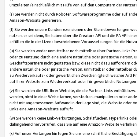
umzuleiten (einschließlich mit Hilfe von auf den Computern der Nutzer i
(s) Sie werden nicht durch Roboter, Softwareprogramme oder auf andere
Amazon-Website generieren.
(t) Sie werden unsere Kundenrezensionen oder Sternebewertungen wed
nutzen, es sei denn, Sie haben über die Creators API und die PA API e
erfüllen die in der Lizenz beschriebenen Voraussetzungen für die Nutzu
(u) Sie werden weder unmittelbar noch mittelbar über Partner-Links P
oder zu Nutzung durch eine andere natürliche oder juristische Person,
Geschäftspartnern nicht gestatten bzw. diese nicht dazu auffordern od
andere natürliche oder juristische Person, unmittelbar oder mittelbar
zu Wiederverkaufs- oder gewerblichen Zwecken (gleich welcher Art) 
auf Ihrer Website zum Wiederverkauf oder für gewerbliche Nutzungen 
(v) Sie werden die URL Ihrer Website, die die Partner-Links enthält b
werden, nicht in einer Weise tarnen, verstecken, manipulieren oder and
nicht mit angemessenem Aufwand in der Lage sind, die Website oder A
Links eine Amazon-Website aufruft.
(w) Sie werden keine Link-Verkürzungen, Schaltflächen, Hyperlinks ode
dahingehend hervorrufen, dass Sie auf eine Amazon-Website verlinken
(x) Auf unser Verlangen hin legen Sie uns eine schriftliche Bestätigung