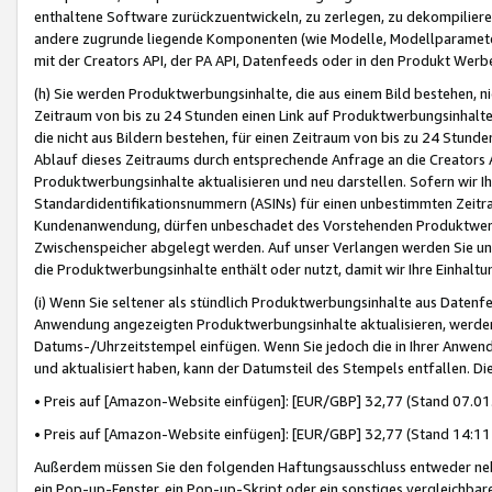
enthaltene Software zurückzuentwickeln, zu zerlegen, zu dekompilier
andere zugrunde liegende Komponenten (wie Modelle, Modellparameter
mit der Creators API, der PA API, Datenfeeds oder in den Produkt Werb
(h) Sie werden Produktwerbungsinhalte, die aus einem Bild bestehen, ni
Zeitraum von bis zu 24 Stunden einen Link auf Produktwerbungsinhalte
die nicht aus Bildern bestehen, für einen Zeitraum von bis zu 24 Stund
Ablauf dieses Zeitraums durch entsprechende Anfrage an die Creators 
Produktwerbungsinhalte aktualisieren und neu darstellen. Sofern wir Ih
Standardidentifikationsnummern (ASINs) für einen unbestimmten Zeitra
Kundenanwendung, dürfen unbeschadet des Vorstehenden Produktwerbu
Zwischenspeicher abgelegt werden. Auf unser Verlangen werden Sie un
die Produktwerbungsinhalte enthält oder nutzt, damit wir Ihre Einhalt
(i) Wenn Sie seltener als stündlich Produktwerbungsinhalte aus Datenfe
Anwendung angezeigten Produktwerbungsinhalte aktualisieren, werden 
Datums-/Uhrzeitstempel einfügen. Wenn Sie jedoch die in Ihrer Anwe
und aktualisiert haben, kann der Datumsteil des Stempels entfallen. Dies
• Preis auf [Amazon-Website einfügen]: [EUR/GBP] 32,77 (Stand 07.01.
• Preis auf [Amazon-Website einfügen]: [EUR/GBP] 32,77 (Stand 14:11 
Außerdem müssen Sie den folgenden Haftungsausschluss entweder neb
ein Pop-up-Fenster, ein Pop-up-Skript oder ein sonstiges vergleichba