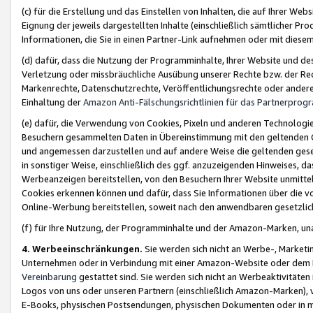
(c) für die Erstellung und das Einstellen von Inhalten, die auf Ihrer We
Eignung der jeweils dargestellten Inhalte (einschließlich sämtlicher 
Informationen, die Sie in einen Partner-Link aufnehmen oder mit diese
(d) dafür, dass die Nutzung der Programminhalte, Ihrer Website und des 
Verletzung oder missbräuchliche Ausübung unserer Rechte bzw. der Recht
Markenrechte, Datenschutzrechte, Veröffentlichungsrechte oder anderer
Einhaltung der
Amazon Anti-Fälschungsrichtlinien für das Partnerpro
(e) dafür, die Verwendung von Cookies, Pixeln und anderen Technologien
Besuchern gesammelten Daten in Übereinstimmung mit den geltenden Ge
und angemessen darzustellen und auf andere Weise die geltenden geset
in sonstiger Weise, einschließlich des ggf. anzuzeigenden Hinweises, d
Werbeanzeigen bereitstellen, von den Besuchern Ihrer Website unmitte
Cookies erkennen können und dafür, dass Sie Informationen über die v
Online-Werbung bereitstellen, soweit nach den anwendbaren gesetzlic
(f) für Ihre Nutzung, der Programminhalte und der Amazon-Marken, u
4. Werbeeinschränkungen.
Sie werden sich nicht an Werbe-, Market
Unternehmen oder in Verbindung mit einer Amazon-Website oder dem Pa
Vereinbarung
gestattet sind. Sie werden sich nicht an Werbeaktivitäten
Logos von uns oder unseren Partnern (einschließlich Amazon-Marken), 
E-Books, physischen Postsendungen, physischen Dokumenten oder in 