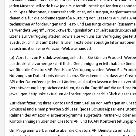
jeden Musterquellcode bzw. jede Musterbibliothek geltenden gesonder
auch Spezifikationen, Benutzerhandbücher, Anleitungen, Begleitmaterial
denen die für die ordnungsgemäße Nutzung von Creators API und PA A
technischen Anforderungen und Test- und Leistungskriterien (zusammen
verwendete Begriff „Produktwerbungsinhalte“ schließt ausdrücklich al
Lizenz zur Verfügung stellen, sowie alle von uns zur Verfügung gestel
ausdrücklich nicht auf Daten, Bilder, Texte oder sonstige Informatione
es sich nicht um eine Amazon-Website handelt.
(b) Abrufen von Produktwerbungsinhalten. Sie können Produkt-Werbein
ausdrückliche vorherige schriftliche Genehmigung erteilt haben, könn
wir über die Creators API Feeds zur Verfügung stellen. Wenn Sie Produk
Nutzung von Datenfeeds dieser Lizenz. Sie erkennen an, dass wir Creat
API oder Datenfeeds jederzeit ändern, auslaufen lassen oder neu veröffe
Verantwortung liegt, sicherzustellen, dass Ihr Zugriff auf die und Ihr
jeweiligen Zeitpunkt aktuellen Anforderungen (einschließlich dieser Liz
Zur Identifizierung Ihres Kontos und zum Stellen von Anfragen an Crea
Schlüssel und einem privaten Schlüssel (jedes Schlüsselpaar eine „Kon
Rahmen des Amazon-Partnerprogramms zugeteilte Partner-ID oder ein
Kontokennungen über den Creators API und PA API Kontoerstellungspro
Um Programmwerbeinhalte über die Creators API Dienste zu erhalten, m