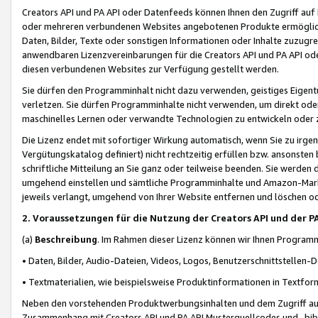
Creators API und PA API oder Datenfeeds können Ihnen den Zugriff auf D
oder mehreren verbundenen Websites angebotenen Produkte ermögliche
Daten, Bilder, Texte oder sonstigen Informationen oder Inhalte zuzugre
anwendbaren Lizenzvereinbarungen für die Creators API und PA API od
diesen verbundenen Websites zur Verfügung gestellt werden.
Sie dürfen den Programminhalt nicht dazu verwenden, geistiges Eigent
verletzen. Sie dürfen Programminhalte nicht verwenden, um direkt ode
maschinelles Lernen oder verwandte Technologien zu entwickeln oder zu
Die Lizenz endet mit sofortiger Wirkung automatisch, wenn Sie zu irg
Vergütungskatalog definiert) nicht rechtzeitig erfüllen bzw. ansonsten
schriftliche Mitteilung an Sie ganz oder teilweise beenden. Sie werden
umgehend einstellen und sämtliche Programminhalte und Amazon-Marke
jeweils verlangt, umgehend von Ihrer Website entfernen und löschen od
2. Voraussetzungen für die Nutzung der Creators API und der P
(a)
Beschreibung
. Im Rahmen dieser Lizenz können wir Ihnen Programmi
• Daten, Bilder, Audio-Dateien, Videos, Logos, Benutzerschnittstellen-
• Textmaterialien, wie beispielsweise Produktinformationen in Textfor
Neben den vorstehenden Produktwerbungsinhalten und dem Zugriff auf 
Zusammenhang mit Creators API und PA API Musterquellcodes und -bibli