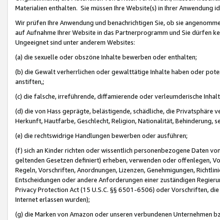
Materialien enthalten. Sie müssen Ihre Website(s) in Ihrer Anwendung ide
Wir prüfen Ihre Anwendung und benachrichtigen Sie, ob sie angenommen
auf Aufnahme Ihrer Website in das Partnerprogramm und Sie dürfen kei
Ungeeignet sind unter anderem Websites:
(a) die sexuelle oder obszöne Inhalte bewerben oder enthalten;
(b) die Gewalt verherrlichen oder gewalttätige Inhalte haben oder pot
anstiften,;
(c) die falsche, irreführende, diffamierende oder verleumderische Inha
(d) die von Hass geprägte, belästigende, schädliche, die Privatsphäre v
Herkunft, Hautfarbe, Geschlecht, Religion, Nationalität, Behinderung, 
(e) die rechtswidrige Handlungen bewerben oder ausführen;
(f) sich an Kinder richten oder wissentlich personenbezogene Daten vo
geltenden Gesetzen definiert) erheben, verwenden oder offenlegen, Vo
Regeln, Vorschriften, Anordnungen, Lizenzen, Genehmigungen, Richtlini
Entscheidungen oder andere Anforderungen einer zuständigen Regierung
Privacy Protection Act (15 U.S.C. §§ 6501-6506) oder Vorschriften, di
Internet erlassen wurden);
(g) die Marken von Amazon oder unseren verbundenen Unternehmen b