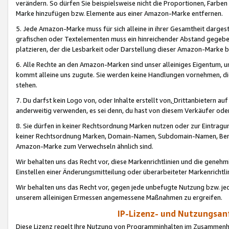
verändern. So dürfen Sie beispielsweise nicht die Proportionen, Farb
Marke hinzufügen bzw. Elemente aus einer Amazon-Marke entfernen.
5. Jede Amazon-Marke muss für sich alleine in ihrer Gesamtheit darge
grafischen oder Textelementen muss ein hinreichender Abstand gegebe
platzieren, der die Lesbarkeit oder Darstellung dieser Amazon-Marke b
6. Alle Rechte an den Amazon-Marken sind unser alleiniges Eigentum, 
kommt alleine uns zugute. Sie werden keine Handlungen vornehmen, 
stehen.
7. Du darfst kein Logo von, oder Inhalte erstellt von,
Drittanbietern au
anderweitig verwenden, es sei denn, du hast von diesem Verkäufer oder
8. Sie dürfen in keiner Rechtsordnung Marken nutzen oder zur Eintragu
keiner Rechtsordnung Marken, Domain-Namen, Subdomain-Namen, Benu
Amazon-Marke zum Verwechseln ähnlich sind.
Wir behalten uns das Recht vor, diese Markenrichtlinien und die gene
Einstellen einer Änderungsmitteilung oder überarbeiteter Markenricht
Wir behalten uns das Recht vor, gegen jede unbefugte Nutzung bzw. jede 
unserem alleinigen Ermessen angemessene Maßnahmen zu ergreifen.
IP-Lizenz- und Nutzungsan
Diese Lizenz regelt Ihre Nutzung von Programminhalten im Zusammen