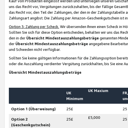
Kauf von Produkten eingelöst werden und unterliegen unseren Geschäf
uns das Recht vor, Vergütungen zurückzuhalten, bis der fällige Gesamt
das Recht vor, den Teil der Zahlungen, der den in der Zahlungstabelle 
Zahlungsart angibst. Die Zahlung per Amazon-Geschenkgutschein ist in
Option 3: Zahlung per Scheck.
Wir übersenden Ihnen einen Scheck in Höh
Sollten Sie sich für diese Option entscheiden, behalten wir uns das Rec
den in der
Übersicht Mindestauszahlungsbeträge
genannten Mindest
der
Übersicht Mindestauszahlungsbeträge
angegebene Bearbeitung
und Schweden nicht verfügbar.
Sollten Sie keine gültigen Informationen für die Zahlungsoption bereit
oder die Auszahlung verdienter Vergütung zurückhalten, bis Sie eine A
Übersicht Mindestauszahlungsbeträge
UK Maxium
UK
FR,
Minimum
un
Option 1 (Überweisung)
25£
25
£5,000
Option 2
25£
25
(Geschenkgutschein)