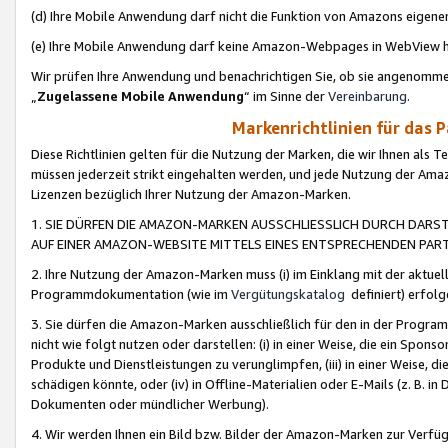
(d) Ihre Mobile Anwendung darf nicht die Funktion von Amazons eige
(e) Ihre Mobile Anwendung darf keine Amazon-Webpages in WebView 
Wir prüfen Ihre Anwendung und benachrichtigen Sie, ob sie angenomm
„
Zugelassene Mobile Anwendung
“ im Sinne der
Vereinbarung
.
Markenrichtlinien für das 
Diese Richtlinien gelten für die Nutzung der Marken, die wir Ihnen als 
müssen jederzeit strikt eingehalten werden, und jede Nutzung der Ama
Lizenzen bezüglich Ihrer Nutzung der Amazon-Marken.
1. SIE DÜRFEN DIE AMAZON-MARKEN AUSSCHLIESSLICH DURCH DARS
AUF EINER AMAZON-WEBSITE MITTELS EINES ENTSPRECHENDEN PART
2. Ihre Nutzung der Amazon-Marken muss (i) im Einklang mit der aktuells
Programmdokumentation (wie im
Vergütungskatalog
definiert) erfolg
3. Sie dürfen die Amazon-Marken ausschließlich für den in der Progr
nicht wie folgt nutzen oder darstellen: (i) in einer Weise, die ein Spo
Produkte und Dienstleistungen zu verunglimpfen, (iii) in einer Weise
schädigen könnte, oder (iv) in Offline-Materialien oder E-Mails (z. B.
Dokumenten oder mündlicher Werbung).
4. Wir werden Ihnen ein Bild bzw. Bilder der Amazon-Marken zur Verfüg