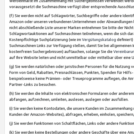
Werbeinhalte im Zusammenhang mit Suchergebnissen verwendet werden,
vorausgesetzt die Suchmaschine verfügt über entsprechende Ausschlu
(f) Sie werden nicht auf Schlagwörter, Suchbegriffe oder andere Ident
Amazon oder unseren verbundenen Unternehmen oder Abwandlungen bzw
nicht abschließende Liste unserer Marken entnehmen Sie bitte der Nich
Schlagwortauktionen auf Suchmaschinen teilnehmen, wenn die sich da
Kostenpflichtige Suchplatzierung (wie im
Vergütungskatalog
definiert
Suchmaschinen Links zur Verfügung stellen, damit Sie bei allgemeinen I
kostenfreien Suchergebnissen) auftauchen, solange Sie die
Vereinbaru
auf Ihre Website leiten und nicht unmittelbar oder mittelbar über eine
(g) Sie werden natürlichen oder juristischen Personen für die Nutzung 
Form von Geld, Rabatten, Preisnachlässen, Punkten, Spenden für Hilfs
beispielsweise keine Prämien- oder Treueprogramme auflegen, die Anrei
Partner-Links zu besuchen.
(h) Sie werden die Inhalte von elektronischen Formularen oder anderem M
abfangen, aufzeichnen, umleiten, auslesen, auslegen oder ausfüllen.
(i) Sie werden keine Kontodaten, die unsere Kunden im Zusammenhang 
Kunden der Amazon-Websites), abfragen, erheben, einholen, speichern,
(j) Sie werden Funktionen von Schaltflächen, Links oder andere Funkti
(k) Sie werden keine Bestellungen oder andere Geschäfte über eine Ama