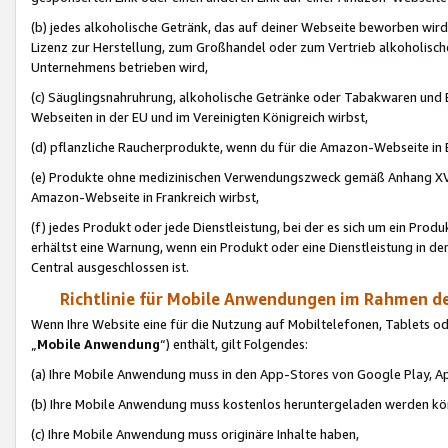
(b) jedes alkoholische Getränk, das auf deiner Webseite beworben wird
Lizenz zur Herstellung, zum Großhandel oder zum Vertrieb alkoholisch
Unternehmens betrieben wird,
(c) Säuglingsnahruhrung, alkoholische Getränke oder Tabakwaren und E
Webseiten in der EU und im Vereinigten Königreich wirbst,
(d) pflanzliche Raucherprodukte, wenn du für die Amazon-Webseite in B
(e) Produkte ohne medizinischen Verwendungszweck gemäß Anhang XVI 
Amazon-Webseite in Frankreich wirbst,
(f) jedes Produkt oder jede Dienstleistung, bei der es sich um ein Prod
erhältst eine Warnung, wenn ein Produkt oder eine Dienstleistung in de
Central ausgeschlossen ist.
Richtlinie für Mobile Anwendungen im Rahmen de
Wenn Ihre Website eine für die Nutzung auf Mobiltelefonen, Tablets 
„
Mobile Anwendung
“) enthält, gilt Folgendes:
(a) Ihre Mobile Anwendung muss in den App-Stores von Google Play, A
(b) Ihre Mobile Anwendung muss kostenlos heruntergeladen werden könn
(c) Ihre Mobile Anwendung muss originäre Inhalte haben,