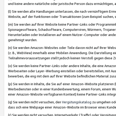
und keine andere natürliche oder juristische Person dazu ermächtigen, a
(l) Sie werden alle Handlungen unterlassen, die nach vernünftigem Erme
Website, auf der Funktionen oder Transaktionen (zum Beispiel suchen, s
(m) Sie werden auf Ihrer Website keine Partner-Links oder Programmin
Spionagesoftware, Schadsoftware, Computerviren, Würmern, Trojaner
Herunterladen oder Installieren auf einem Nutzer-Computer oder ande
genehmigt wurden.
(n) Sie werden Amazon-Websites oder Teile davon nicht auf Ihrer Websi
(z. B., WebView) innerhalb einer Mobilen Anwendung. Die Darstellung ein
Teilnahmevoraussetzungen stellt jedoch keinen Verstoß gegen diese Zif
(o) Sie werden keine Partner-Links oder andere Inhalte, die eine Am
Werbeseiten oder Layer-Werbung einstellen oder bereitstellen, mit Au
bewerben, die eng mit dem auf Ihrer Website befindlichen Material z
(p) Sie werden in Inhalte, die Sie auf einer Amazon-Website platzier
Werbediensten oder in einer Kundenbewertung, einem Forum, einem Wun
einer Amazon-Website verfügbaren Kontext) keine Partner-Links integr
(q) Sie werden nicht versuchen, den
Vergütungskatalog
zu umgehen oder
dass sich eine Webpage einer Amazon-Website im Browser eines Kunden 
(r) Sie werden nicht versuchen, Internetverkehr (Traffic) oder Vergü