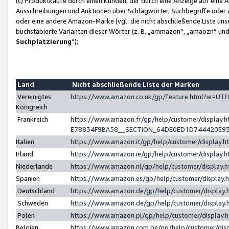
(c) Produktkäufe durch einen Kunden, der durch eine Anzeige auf eine 
Ausschreibungen und Auktionen über Schlagwörter, Suchbegriffe oder 
oder eine andere Amazon-Marke (vgl. die nicht abschließende Liste un
buchstabierte Varianten dieser Wörter (z. B. „ammazon“, „amaozn“ und „
Suchplatzierung
”);
Land
Nicht abschließende Liste der Marken
Vereinigtes
https://www.amazon.co.uk/gp/feature.html?ie=U
Königreich
Frankreich
https://www.amazon.fr/gp/help/customer/displa
E78834F9BA58__SECTION_64DE0ED1D744420E9
Italien
https://www.amazon.it/gp/help/customer/display
Irland
https://www.amazon.ie/gp/help/customer/displa
Niederlande
https://www.amazon.nl/gp/help/customer/display
Spanien
https://www.amazon.es/gp/help/customer/display
Deutschland
https://www.amazon.de/gp/help/customer/displa
Schweden
https://www.amazon.de/gp/help/customer/displa
Polen
https://www.amazon.pl/gp/help/customer/display
Belgien
https://www.amazon.com.be/gp/help/customer/d