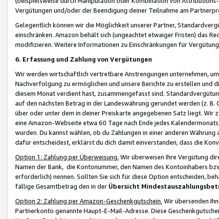
(beispielsweise durch Manipulation oder Kombination von Attributions-
Vergütungen und/oder der Beendigung deiner Teilnahme am Partnerp
Gelegentlich können wir die Möglichkeit unserer Partner, Standardv
einschränken. Amazon behält sich (ungeachtet etwaiger Fristen) das Re
modifizieren. Weitere Informationen zu Einschränkungen für Vergütung
6. Erfassung und Zahlung von Vergütungen
Wir werden wirtschaftlich vertretbare Anstrengungen unternehmen, um 
Nachverfolgung zu ermöglichen und unsere Berichte zu erstellen und di
diesem Monat verdient hast, zusammengefasst sind. Standardvergütung
auf den nächsten Betrag in der Landeswährung gerundet werden (z. B. C
über oder unter dem in deiner Preiskarte angegebenen Satz liegt. Wir
eine Amazon-Webseite etwa 60 Tage nach Ende jedes Kalendermonats, i
wurden. Du kannst wählen, ob du Zahlungen in einer anderen Währung
dafür entscheidest, erklärst du dich damit einverstanden, dass die K
Option 1: Zahlung per Überweisung.
Wir überweisen Ihre Vergütung dir
Namen der Bank, die Kontonummer, den Namen des Kontoinhabers bzw. a
erforderlich) nennen. Sollten Sie sich für diese Option entscheiden, be
fällige Gesamtbetrag den in der
Übersicht Mindestauszahlungsbet
Option 2: Zahlung per Amazon-Geschenkgutschein.
Wir übersenden Ihne
Partnerkonto genannte Haupt-E-Mail-Adresse. Diese Geschenkgutschei