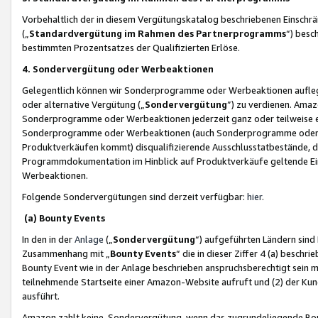
Vorbehaltlich der in diesem Vergütungskatalog beschriebenen Einschr
(„
Standardvergütung im Rahmen des Partnerprogramms
“) besc
bestimmten Prozentsatzes der Qualifizierten Erlöse.
4. Sondervergütung oder Werbeaktionen
Gelegentlich können wir Sonderprogramme oder Werbeaktionen auflegen,
oder alternative Vergütung („
Sondervergütung
”) zu verdienen. Amazo
Sonderprogramme oder Werbeaktionen jederzeit ganz oder teilweise einz
Sonderprogramme oder Werbeaktionen (auch Sonderprogramme oder We
Produktverkäufen kommt) disqualifizierende Ausschlusstatbestände, di
Programmdokumentation im Hinblick auf Produktverkäufe geltende E
Werbeaktionen.
Folgende Sondervergütungen sind derzeit verfügbar:
hier
.
(a) Bounty Events
In den in der
Anlage
(„
Sondervergütung
“) aufgeführten Ländern sind
Zusammenhang mit „
Bounty Events
“ die in dieser Ziffer 4 (a) besch
Bounty Event wie in der Anlage beschrieben anspruchsberechtigt sein mu
teilnehmende Startseite einer Amazon-Website aufruft und (2) der Kun
ausführt.
Amazon zahlt keine Sondervergütung, wenn das zugrundeliegende Boun