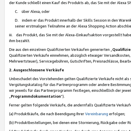
der Kunde schließt einen Kauf des Produkts ab, das Sie mit der Alexa 
C. über Alexa, oder
D. indem er das Produkt innerhalb der Skills Session in den Waren
seiner erstmaligen Teilnahme an der Alexa Shopping Action abschlie
iii. das Produkt, das Sie mit der Alexa-Einkaufsaktion vorgestellt ha
ihm bezahlt.
Die aus den einzelnen Qualifizierten Verkäufen generierten „
Qualifizi
Qualifizierten Verkäufe einnehmen, abzüglich etwaiger Versandkosten
Mehrwertsteuer), Servicegebühren, Gutschriften, Preisnachlässe, Bear
2. Ausgeschlossene Verkäufe
Unbeschadet des Vorstehenden gelten Qualifizierte Verkäufe nicht als
Vergütungskatalog für das Partnerprogramm oder andere Bestimmungen,
wir jeweils für das Partnerprogramm festlegen, einschließlich der jewe
„
Programmdokumentation
“).
Ferner gelten folgende Verkäufe, die andernfalls Qualifizierte Verkä
(a) Produktkäufe, die nach Beendigung Ihrer
Vereinbarung
erfolgen;
(b) Produktbestellungen, bei denen eine Stornierung, Rückgabe oder R