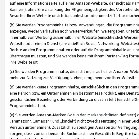
auf eine Informationsseite auf einer Amazon-Website, der nicht als Part
Bannern); ohne Einschränkung der Allgemeingültigkeit des Vorstehende
Besucher Ihrer Website unsichtbar, unlesbar oder unentzifferbar mache
(b) Sie werden Programminhalte bzw. Anwendungen, die Programminhalt
anzeigen, weder verkaufen noch weiterverkaufen, weitergeben, unterli
innerhalb von Werbung außerhalb Ihrer Website (einschließlich Werbun
Website oder einem Dienst (einschließlich Social Networking-Website
Rechte an den Programminhalten oder auf die Programminhalte an eine a
übertragen müssten, und Sie werden keine mit Ihrem Partner-Tag formati
Ihre Website ist.
(c) Sie werden Programminhalte, die nicht mehr auf einer Amazon-Websit
mehr zur Nutzung zur Verfügung stehen, umgehend von Ihrer Website e
(d) Sie werden keine Programminhalte, einschließlich in den Programmin
eine Person bzw. ein Unternehmen ein bestimmtes Produkt, eine Dienstle
geschäftlichen Beziehung oder Verbindung zu diesen steht (einschließli
Programminhalten).
(e) Sie werden Amazon-Marken (wie in den
Markenrichtlinien
definiert) 
„ammazon“, „amaozn“ und „kindel“) nicht zwecks Nutzung in einer Suc
Versuch unternehmen). Zusätzlich zu sonstigen Amazon zur Verfügung 
sorgen, dass von uns benannte Suchmaschinen Geschützte Begriffe (wie 