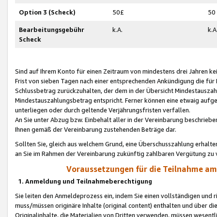
Option 3 (Scheck)
50£
50
Bearbeitungsgebühr
k.A.
k.A
Scheck
Sind auf Ihrem Konto für einen Zeitraum von mindestens drei Jahren kein
Frist von sieben Tagen nach einer entsprechenden Ankündigung die für
Schlussbetrag zurückzuhalten, der dem in der Übersicht Mindestausz
Mindestauszahlungsbetrag entspricht. Ferner können eine etwaig aufg
unterliegen oder durch geltende Verjährungsfristen verfallen.
An Sie unter Abzug bzw. Einbehalt aller in der Vereinbarung beschrieb
Ihnen gemäß der Vereinbarung zustehenden Beträge dar.
Sollten Sie, gleich aus welchem Grund, eine Überschusszahlung erhalte
an Sie im Rahmen der Vereinbarung zukünftig zahlbaren Vergütung zu 
Voraussetzungen für die Teilnahme a
1. Anmeldung und Teilnahmeberechtigung
Sie leiten den Anmeldeprozess ein, indem Sie einen vollständigen und 
muss/müssen originäre Inhalte (original content) enthalten und über d
Originalinhalte, die Materialien von Dritten verwenden, müssen wese