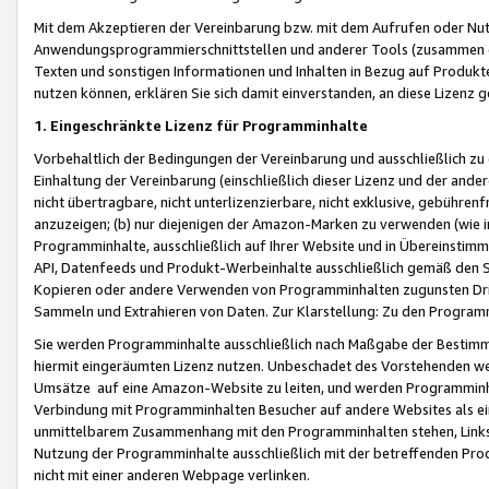
Mit dem Akzeptieren der Vereinbarung bzw. mit dem Aufrufen oder Nutz
Anwendungsprogrammierschnittstellen und anderer Tools (zusammen die
Texten und sonstigen Informationen und Inhalten in Bezug auf Produkte
nutzen können, erklären Sie sich damit einverstanden, an diese Lizenz 
1. Eingeschränkte Lizenz für Programminhalte
Vorbehaltlich der Bedingungen der Vereinbarung und ausschließlich z
Einhaltung der Vereinbarung (einschließlich dieser Lizenz und der ande
nicht übertragbare, nicht unterlizenzierbare, nicht exklusive, gebühren
anzuzeigen; (b) nur diejenigen der Amazon-Marken zu verwenden (wie in 
Programminhalte, ausschließlich auf Ihrer Website und in Übereinstimmu
API, Datenfeeds und Produkt-Werbeinhalte ausschließlich gemäß den Spe
Kopieren oder andere Verwenden von Programminhalten zugunsten Dri
Sammeln und Extrahieren von Daten. Zur Klarstellung: Zu den Program
Sie werden Programminhalte ausschließlich nach Maßgabe der Besti
hiermit eingeräumten Lizenz nutzen. Unbeschadet des Vorstehenden we
Umsätze auf eine Amazon-Website zu leiten, und werden Programminhal
Verbindung mit Programminhalten Besucher auf andere Websites als ein
unmittelbarem Zusammenhang mit den Programminhalten stehen, Links z
Nutzung der Programminhalte ausschließlich mit der betreffenden Pr
nicht mit einer anderen Webpage verlinken.