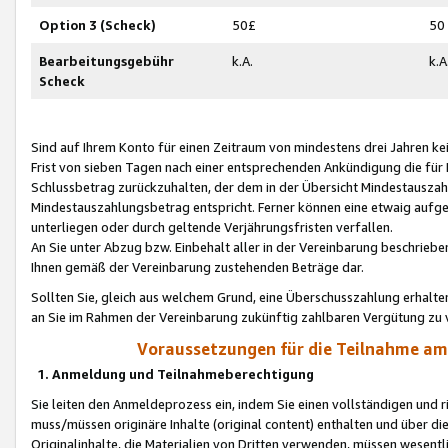
Option 3 (Scheck)
50£
50
Bearbeitungsgebühr
k.A.
k.A
Scheck
Sind auf Ihrem Konto für einen Zeitraum von mindestens drei Jahren kein
Frist von sieben Tagen nach einer entsprechenden Ankündigung die für
Schlussbetrag zurückzuhalten, der dem in der Übersicht Mindestausz
Mindestauszahlungsbetrag entspricht. Ferner können eine etwaig aufg
unterliegen oder durch geltende Verjährungsfristen verfallen.
An Sie unter Abzug bzw. Einbehalt aller in der Vereinbarung beschrieb
Ihnen gemäß der Vereinbarung zustehenden Beträge dar.
Sollten Sie, gleich aus welchem Grund, eine Überschusszahlung erhalte
an Sie im Rahmen der Vereinbarung zukünftig zahlbaren Vergütung zu 
Voraussetzungen für die Teilnahme a
1. Anmeldung und Teilnahmeberechtigung
Sie leiten den Anmeldeprozess ein, indem Sie einen vollständigen und 
muss/müssen originäre Inhalte (original content) enthalten und über d
Originalinhalte, die Materialien von Dritten verwenden, müssen wese