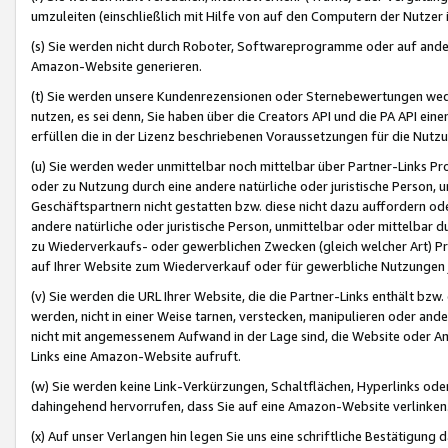
umzuleiten (einschließlich mit Hilfe von auf den Computern der Nutzer i
(s) Sie werden nicht durch Roboter, Softwareprogramme oder auf andere
Amazon-Website generieren.
(t) Sie werden unsere Kundenrezensionen oder Sternebewertungen wed
nutzen, es sei denn, Sie haben über die Creators API und die PA API e
erfüllen die in der Lizenz beschriebenen Voraussetzungen für die Nutzu
(u) Sie werden weder unmittelbar noch mittelbar über Partner-Links P
oder zu Nutzung durch eine andere natürliche oder juristische Person,
Geschäftspartnern nicht gestatten bzw. diese nicht dazu auffordern od
andere natürliche oder juristische Person, unmittelbar oder mittelbar
zu Wiederverkaufs- oder gewerblichen Zwecken (gleich welcher Art) 
auf Ihrer Website zum Wiederverkauf oder für gewerbliche Nutzungen 
(v) Sie werden die URL Ihrer Website, die die Partner-Links enthält b
werden, nicht in einer Weise tarnen, verstecken, manipulieren oder and
nicht mit angemessenem Aufwand in der Lage sind, die Website oder A
Links eine Amazon-Website aufruft.
(w) Sie werden keine Link-Verkürzungen, Schaltflächen, Hyperlinks ode
dahingehend hervorrufen, dass Sie auf eine Amazon-Website verlinken
(x) Auf unser Verlangen hin legen Sie uns eine schriftliche Bestätigung