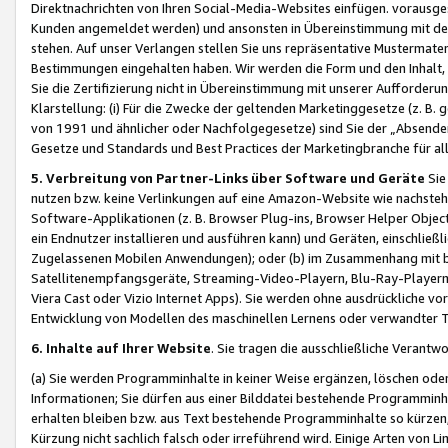
Direktnachrichten von Ihren Social-Media-Websites einfügen. vorausg
Kunden angemeldet werden) und ansonsten in Übereinstimmung mit der
stehen. Auf unser Verlangen stellen Sie uns repräsentative Mustermater
Bestimmungen eingehalten haben. Wir werden die Form und den Inhalt, di
Sie die Zertifizierung nicht in Übereinstimmung mit unserer Aufforderu
Klarstellung: (i) Für die Zwecke der geltenden Marketinggesetze (z. 
von 1991 und ähnlicher oder Nachfolgegesetze) sind Sie der „Absender“ j
Gesetze und Standards und Best Practices der Marketingbranche für 
5. Verbreitung von Partner-Links über Software und Geräte
Sie
nutzen bzw. keine Verlinkungen auf eine Amazon-Website wie nachsteh
Software-Applikationen (z. B. Browser Plug-ins, Browser Helper Objec
ein Endnutzer installieren und ausführen kann) und Geräten, einschlie
Zugelassenen Mobilen Anwendungen); oder (b) im Zusammenhang mit bzw.
Satellitenempfangsgeräte, Streaming-Video-Playern, Blu-Ray-Playern 
Viera Cast oder Vizio Internet Apps). Sie werden ohne ausdrückliche v
Entwicklung von Modellen des maschinellen Lernens oder verwandter 
6. Inhalte auf Ihrer Website
. Sie tragen die ausschließliche Verantwo
(a) Sie werden Programminhalte in keiner Weise ergänzen, löschen oder
Informationen; Sie dürfen aus einer Bilddatei bestehende Programminhal
erhalten bleiben bzw. aus Text bestehende Programminhalte so kürzen, 
Kürzung nicht sachlich falsch oder irreführend wird. Einige Arten von L