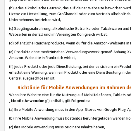
(b) jedes alkoholische Getränk, das auf deiner Webseite beworben wird
Lizenz zur Herstellung, zum Großhandel oder zum Vertrieb alkoholisch
Unternehmens betrieben wird,
(c) Säuglingsnahruhrung, alkoholische Getränke oder Tabakwaren und E
Webseiten in der EU und im Vereinigten Königreich wirbst,
(d) pflanzliche Raucherprodukte, wenn du für die Amazon-Webseite in B
(e) Produkte ohne medizinischen Verwendungszweck gemäß Anhang XVI 
Amazon-Webseite in Frankreich wirbst,
(f) jedes Produkt oder jede Dienstleistung, bei der es sich um ein Prod
erhältst eine Warnung, wenn ein Produkt oder eine Dienstleistung in de
Central ausgeschlossen ist.
Richtlinie für Mobile Anwendungen im Rahmen de
Wenn Ihre Website eine für die Nutzung auf Mobiltelefonen, Tablets 
„
Mobile Anwendung
“) enthält, gilt Folgendes:
(a) Ihre Mobile Anwendung muss in den App-Stores von Google Play, A
(b) Ihre Mobile Anwendung muss kostenlos heruntergeladen werden könn
(c) Ihre Mobile Anwendung muss originäre Inhalte haben,