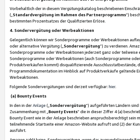
Vorbehaltlich der in diesem Vergütungskatalog beschriebenen Einschr
(„
Standardvergütung im Rahmen des Partnerprogramms
“) besc
bestimmten Prozentsatzes der Qualifizierten Erlöse.
4. Sondervergütung oder Werbeaktionen
Gelegentlich können wir Sonderprogramme oder Werbeaktionen auflegen,
oder alternative Vergütung („
Sondervergütung
”) zu verdienen. Amazo
Sonderprogramme oder Werbeaktionen jederzeit ganz oder teilweise einz
Sonderprogramme oder Werbeaktionen (auch Sonderprogramme oder We
Produktverkäufen kommt) disqualifizierende Ausschlusstatbestände, di
Programmdokumentation im Hinblick auf Produktverkäufe geltende E
Werbeaktionen.
Folgende Sondervergütungen sind derzeit verfügbar:
hier
.
(a) Bounty Events
In den in der
Anlage
(„
Sondervergütung
“) aufgeführten Ländern sind
Zusammenhang mit „
Bounty Events
“ die in dieser Ziffer 4 (a) besch
Bounty Event wie in der Anlage beschrieben anspruchsberechtigt sein mu
teilnehmende Startseite einer Amazon-Website aufruft und (2) der Kun
ausführt.
Amazon zahlt keine Sondervergütung, wenn das zugrundeliegende Boun