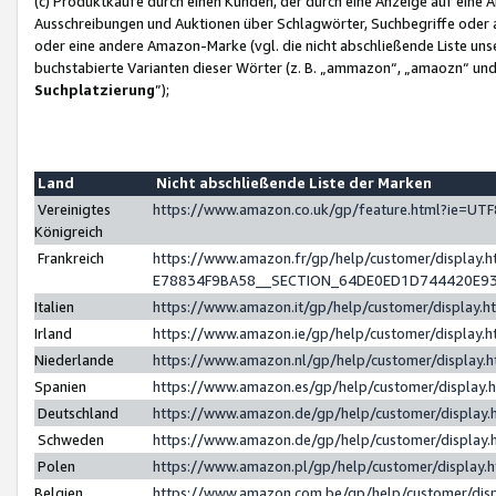
(c) Produktkäufe durch einen Kunden, der durch eine Anzeige auf eine 
Ausschreibungen und Auktionen über Schlagwörter, Suchbegriffe oder 
oder eine andere Amazon-Marke (vgl. die nicht abschließende Liste un
buchstabierte Varianten dieser Wörter (z. B. „ammazon“, „amaozn“ und „
Suchplatzierung
”);
Land
Nicht abschließende Liste der Marken
Vereinigtes
https://www.amazon.co.uk/gp/feature.html?ie=U
Königreich
Frankreich
https://www.amazon.fr/gp/help/customer/displa
E78834F9BA58__SECTION_64DE0ED1D744420E9
Italien
https://www.amazon.it/gp/help/customer/display
Irland
https://www.amazon.ie/gp/help/customer/displa
Niederlande
https://www.amazon.nl/gp/help/customer/display
Spanien
https://www.amazon.es/gp/help/customer/display
Deutschland
https://www.amazon.de/gp/help/customer/displa
Schweden
https://www.amazon.de/gp/help/customer/displa
Polen
https://www.amazon.pl/gp/help/customer/display
Belgien
https://www.amazon.com.be/gp/help/customer/d