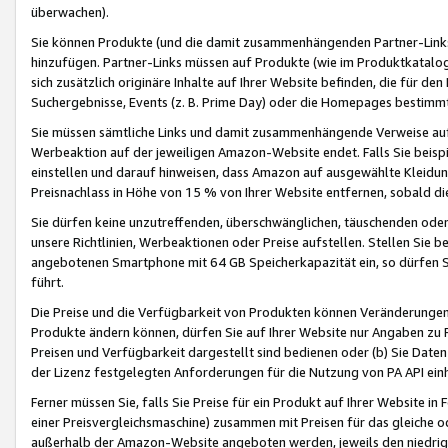
überwachen).
Sie können Produkte (und die damit zusammenhängenden Partner-Links)
hinzufügen. Partner-Links müssen auf Produkte (wie im Produktkatalog de
sich zusätzlich originäre Inhalte auf Ihrer Website befinden, die für 
Suchergebnisse, Events (z. B. Prime Day) oder die Homepages bestimmte
Sie müssen sämtliche Links und damit zusammenhängende Verweise auf z
Werbeaktion auf der jeweiligen Amazon-Website endet. Falls Sie beisp
einstellen und darauf hinweisen, dass Amazon auf ausgewählte Kleidun
Preisnachlass in Höhe von 15 % von Ihrer Website entfernen, sobald di
Sie dürfen keine unzutreffenden, überschwänglichen, täuschenden od
unsere Richtlinien, Werbeaktionen oder Preise aufstellen. Stellen Sie 
angebotenen Smartphone mit 64 GB Speicherkapazität ein, so dürfen S
führt.
Die Preise und die Verfügbarkeit von Produkten können Veränderungen 
Produkte ändern können, dürfen Sie auf Ihrer Website nur Angaben zu P
Preisen und Verfügbarkeit dargestellt sind bedienen oder (b) Sie Daten
der Lizenz festgelegten Anforderungen für die Nutzung von PA API einh
Ferner müssen Sie, falls Sie Preise für ein Produkt auf Ihrer Website in 
einer Preisvergleichsmaschine) zusammen mit Preisen für das gleiche o
außerhalb der Amazon-Website angeboten werden, jeweils den niedrigst