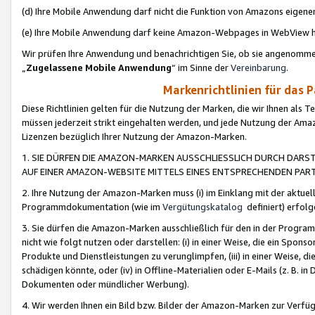
(d) Ihre Mobile Anwendung darf nicht die Funktion von Amazons eige
(e) Ihre Mobile Anwendung darf keine Amazon-Webpages in WebView 
Wir prüfen Ihre Anwendung und benachrichtigen Sie, ob sie angenomm
„
Zugelassene Mobile Anwendung
“ im Sinne der
Vereinbarung
.
Markenrichtlinien für das 
Diese Richtlinien gelten für die Nutzung der Marken, die wir Ihnen als 
müssen jederzeit strikt eingehalten werden, und jede Nutzung der Ama
Lizenzen bezüglich Ihrer Nutzung der Amazon-Marken.
1. SIE DÜRFEN DIE AMAZON-MARKEN AUSSCHLIESSLICH DURCH DARS
AUF EINER AMAZON-WEBSITE MITTELS EINES ENTSPRECHENDEN PART
2. Ihre Nutzung der Amazon-Marken muss (i) im Einklang mit der aktuells
Programmdokumentation (wie im
Vergütungskatalog
definiert) erfolg
3. Sie dürfen die Amazon-Marken ausschließlich für den in der Progr
nicht wie folgt nutzen oder darstellen: (i) in einer Weise, die ein Spo
Produkte und Dienstleistungen zu verunglimpfen, (iii) in einer Weise
schädigen könnte, oder (iv) in Offline-Materialien oder E-Mails (z. B.
Dokumenten oder mündlicher Werbung).
4. Wir werden Ihnen ein Bild bzw. Bilder der Amazon-Marken zur Verfüg