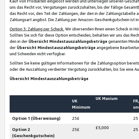
Kauf von Produkten eingelöst werden und unterliegen unseren Geschäf
uns das Recht vor, Vergütungen zurückzuhalten, bis der fällige Gesamt
das Recht vor, den Teil der Zahlungen, der den in der Zahlungstabelle 
Zahlungsart angibst. Die Zahlung per Amazon-Geschenkgutschein ist in
Option 3: Zahlung per Scheck.
Wir übersenden Ihnen einen Scheck in Höh
Sollten Sie sich für diese Option entscheiden, behalten wir uns das Rec
den in der
Übersicht Mindestauszahlungsbeträge
genannten Mindest
der
Übersicht Mindestauszahlungsbeträge
angegebene Bearbeitung
und Schweden nicht verfügbar.
Sollten Sie keine gültigen Informationen für die Zahlungsoption bereit
oder die Auszahlung verdienter Vergütung zurückhalten, bis Sie eine A
Übersicht Mindestauszahlungsbeträge
UK Maxium
UK
FR,
Minimum
un
Option 1 (Überweisung)
25£
25
£5,000
Option 2
25£
25
(Geschenkgutschein)