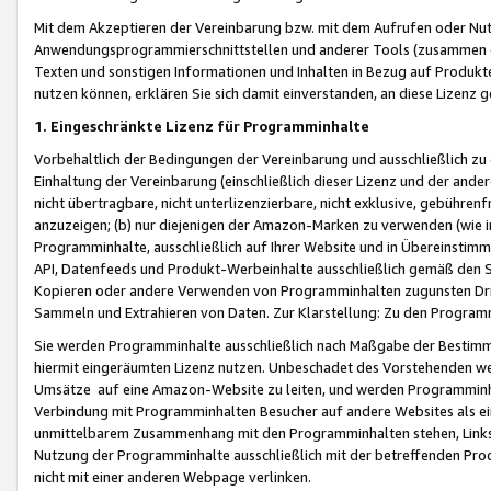
Mit dem Akzeptieren der Vereinbarung bzw. mit dem Aufrufen oder Nutz
Anwendungsprogrammierschnittstellen und anderer Tools (zusammen die
Texten und sonstigen Informationen und Inhalten in Bezug auf Produkte
nutzen können, erklären Sie sich damit einverstanden, an diese Lizenz 
1. Eingeschränkte Lizenz für Programminhalte
Vorbehaltlich der Bedingungen der Vereinbarung und ausschließlich z
Einhaltung der Vereinbarung (einschließlich dieser Lizenz und der ande
nicht übertragbare, nicht unterlizenzierbare, nicht exklusive, gebühren
anzuzeigen; (b) nur diejenigen der Amazon-Marken zu verwenden (wie in 
Programminhalte, ausschließlich auf Ihrer Website und in Übereinstimmu
API, Datenfeeds und Produkt-Werbeinhalte ausschließlich gemäß den Spe
Kopieren oder andere Verwenden von Programminhalten zugunsten Dri
Sammeln und Extrahieren von Daten. Zur Klarstellung: Zu den Program
Sie werden Programminhalte ausschließlich nach Maßgabe der Besti
hiermit eingeräumten Lizenz nutzen. Unbeschadet des Vorstehenden we
Umsätze auf eine Amazon-Website zu leiten, und werden Programminhal
Verbindung mit Programminhalten Besucher auf andere Websites als ein
unmittelbarem Zusammenhang mit den Programminhalten stehen, Links z
Nutzung der Programminhalte ausschließlich mit der betreffenden Pr
nicht mit einer anderen Webpage verlinken.