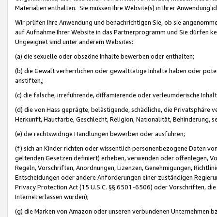
Materialien enthalten. Sie müssen Ihre Website(s) in Ihrer Anwendung ide
Wir prüfen Ihre Anwendung und benachrichtigen Sie, ob sie angenommen
auf Aufnahme Ihrer Website in das Partnerprogramm und Sie dürfen kei
Ungeeignet sind unter anderem Websites:
(a) die sexuelle oder obszöne Inhalte bewerben oder enthalten;
(b) die Gewalt verherrlichen oder gewalttätige Inhalte haben oder pot
anstiften,;
(c) die falsche, irreführende, diffamierende oder verleumderische Inha
(d) die von Hass geprägte, belästigende, schädliche, die Privatsphäre v
Herkunft, Hautfarbe, Geschlecht, Religion, Nationalität, Behinderung, 
(e) die rechtswidrige Handlungen bewerben oder ausführen;
(f) sich an Kinder richten oder wissentlich personenbezogene Daten vo
geltenden Gesetzen definiert) erheben, verwenden oder offenlegen, Vo
Regeln, Vorschriften, Anordnungen, Lizenzen, Genehmigungen, Richtlini
Entscheidungen oder andere Anforderungen einer zuständigen Regierung
Privacy Protection Act (15 U.S.C. §§ 6501-6506) oder Vorschriften, di
Internet erlassen wurden);
(g) die Marken von Amazon oder unseren verbundenen Unternehmen b