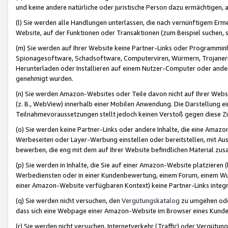
und keine andere natürliche oder juristische Person dazu ermächtigen, a
(l) Sie werden alle Handlungen unterlassen, die nach vernünftigem Erme
Website, auf der Funktionen oder Transaktionen (zum Beispiel suchen, s
(m) Sie werden auf Ihrer Website keine Partner-Links oder Programmin
Spionagesoftware, Schadsoftware, Computerviren, Würmern, Trojaner
Herunterladen oder Installieren auf einem Nutzer-Computer oder ande
genehmigt wurden.
(n) Sie werden Amazon-Websites oder Teile davon nicht auf Ihrer Websi
(z. B., WebView) innerhalb einer Mobilen Anwendung. Die Darstellung ein
Teilnahmevoraussetzungen stellt jedoch keinen Verstoß gegen diese Zif
(o) Sie werden keine Partner-Links oder andere Inhalte, die eine Am
Werbeseiten oder Layer-Werbung einstellen oder bereitstellen, mit Au
bewerben, die eng mit dem auf Ihrer Website befindlichen Material z
(p) Sie werden in Inhalte, die Sie auf einer Amazon-Website platzier
Werbediensten oder in einer Kundenbewertung, einem Forum, einem Wun
einer Amazon-Website verfügbaren Kontext) keine Partner-Links integr
(q) Sie werden nicht versuchen, den
Vergütungskatalog
zu umgehen oder
dass sich eine Webpage einer Amazon-Website im Browser eines Kunden 
(r) Sie werden nicht versuchen, Internetverkehr (Traffic) oder Vergü