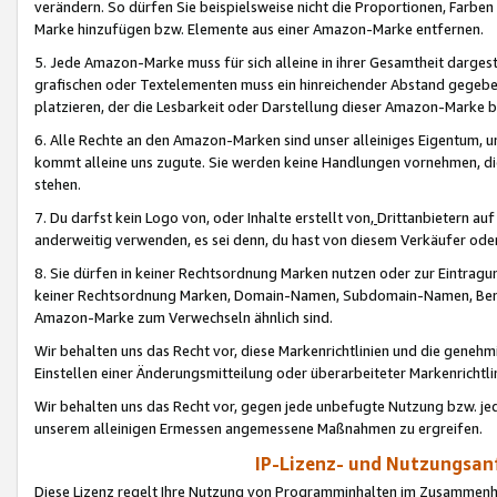
verändern. So dürfen Sie beispielsweise nicht die Proportionen, Farb
Marke hinzufügen bzw. Elemente aus einer Amazon-Marke entfernen.
5. Jede Amazon-Marke muss für sich alleine in ihrer Gesamtheit darge
grafischen oder Textelementen muss ein hinreichender Abstand gegebe
platzieren, der die Lesbarkeit oder Darstellung dieser Amazon-Marke b
6. Alle Rechte an den Amazon-Marken sind unser alleiniges Eigentum, 
kommt alleine uns zugute. Sie werden keine Handlungen vornehmen, 
stehen.
7. Du darfst kein Logo von, oder Inhalte erstellt von,
Drittanbietern au
anderweitig verwenden, es sei denn, du hast von diesem Verkäufer oder
8. Sie dürfen in keiner Rechtsordnung Marken nutzen oder zur Eintragu
keiner Rechtsordnung Marken, Domain-Namen, Subdomain-Namen, Benu
Amazon-Marke zum Verwechseln ähnlich sind.
Wir behalten uns das Recht vor, diese Markenrichtlinien und die gene
Einstellen einer Änderungsmitteilung oder überarbeiteter Markenricht
Wir behalten uns das Recht vor, gegen jede unbefugte Nutzung bzw. jede 
unserem alleinigen Ermessen angemessene Maßnahmen zu ergreifen.
IP-Lizenz- und Nutzungsan
Diese Lizenz regelt Ihre Nutzung von Programminhalten im Zusammen