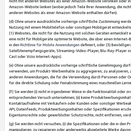
nicht mit anderen Websites als einer Amazon-Website verlinken oder i
Amazon-Website lenken (wobei jedoch Teile Ihrer Anwendung, die nich
anderen Websites als einer Amazon-Website enthalten dürfen).
(d) Ohne unsere ausdrückliche vorherige schriftliche Zustimmung werd
Nutzung mit einem Mobiltelefon oder sonstigen Mobilgerät entwickelt
(1) Websites, die nicht für die Nutzung mit solchen Geräten entwickelt
eine nicht für Mobilgeräte optimierte Website, die über einen Interne
in den
Richtlinie für Mobile Anwendungen
definiert, oder (3) Beistellge
Satellitenempfangsgeräte, Streaming-Video-Player, Blu-Ray-Player ode
Cast oder Vizio Internet-Apps).
(e) Ohne unsere ausdrückliche vorherige schriftliche Genehmigung dürfe
verwenden, um Produkt-Werbeinhalte zu aggregieren, zu analysieren, 
anderen Anwendungen, die für die Verwendung durch Personen oder Or
für die direkte Schulung oder Feinabstimmung eines maschinellen Lern
(f) Sie werden (i) nicht in irgendeiner Weise in die Funktionalität ode
entsprechenden Versuch unternehmen; (ii) keine Produktwerbungsinha
Kontaktaufnahme mit Verkäufern oder Kunden oder sonstiger Werbeaktiv
API, Datenfeeds, Produktwerbungsinhalten oder Spezifikationen erschei
Eigentumsrechte oder gewerblicher Schutzrechte, nicht entfernen, verd
(g) Sie werden nicht versuchen, (i) die Spezifikationen oder die in de
manipulieren, zu reparieren oder anderweitig abgeleitete Werke davon z