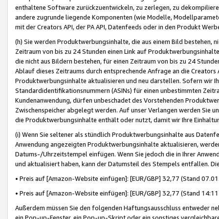
enthaltene Software zurückzuentwickeln, zu zerlegen, zu dekompilier
andere zugrunde liegende Komponenten (wie Modelle, Modellparameter
mit der Creators API, der PA API, Datenfeeds oder in den Produkt Werb
(h) Sie werden Produktwerbungsinhalte, die aus einem Bild bestehen, ni
Zeitraum von bis zu 24 Stunden einen Link auf Produktwerbungsinhalte
die nicht aus Bildern bestehen, für einen Zeitraum von bis zu 24 Stund
Ablauf dieses Zeitraums durch entsprechende Anfrage an die Creators 
Produktwerbungsinhalte aktualisieren und neu darstellen. Sofern wir Ih
Standardidentifikationsnummern (ASINs) für einen unbestimmten Zeitra
Kundenanwendung, dürfen unbeschadet des Vorstehenden Produktwerbu
Zwischenspeicher abgelegt werden. Auf unser Verlangen werden Sie un
die Produktwerbungsinhalte enthält oder nutzt, damit wir Ihre Einhalt
(i) Wenn Sie seltener als stündlich Produktwerbungsinhalte aus Datenfe
Anwendung angezeigten Produktwerbungsinhalte aktualisieren, werden 
Datums-/Uhrzeitstempel einfügen. Wenn Sie jedoch die in Ihrer Anwe
und aktualisiert haben, kann der Datumsteil des Stempels entfallen. Dies
• Preis auf [Amazon-Website einfügen]: [EUR/GBP] 32,77 (Stand 07.01.
• Preis auf [Amazon-Website einfügen]: [EUR/GBP] 32,77 (Stand 14:11 
Außerdem müssen Sie den folgenden Haftungsausschluss entweder neb
ein Pop-up-Fenster, ein Pop-up-Skript oder ein sonstiges vergleichba