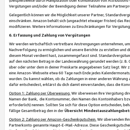
(beispielsweise durch Manipulation oder Kombination von Attributions-
Vergütungen und/oder der Beendigung deiner Teilnahme am Partnerp
Gelegentlich können wir die Möglichkeit unserer Partner, Standardv
einschränken. Amazon behält sich (ungeachtet etwaiger Fristen) das Re
modifizieren. Weitere Informationen zu Einschränkungen für Vergütung
6. Erfassung und Zahlung von Vergütungen
Wir werden wirtschaftlich vertretbare Anstrengungen unternehmen, um 
Nachverfolgung zu ermöglichen und unsere Berichte zu erstellen und di
diesem Monat verdient hast, zusammengefasst sind. Standardvergütung
auf den nächsten Betrag in der Landeswährung gerundet werden (z. B. C
über oder unter dem in deiner Preiskarte angegebenen Satz liegt. Wir
eine Amazon-Webseite etwa 60 Tage nach Ende jedes Kalendermonats, i
wurden. Du kannst wählen, ob du Zahlungen in einer anderen Währung
dafür entscheidest, erklärst du dich damit einverstanden, dass die K
Option 1: Zahlung per Überweisung.
Wir überweisen Ihre Vergütung dir
Namen der Bank, die Kontonummer, den Namen des Kontoinhabers bzw. a
erforderlich) nennen. Sollten Sie sich für diese Option entscheiden, be
fällige Gesamtbetrag den in der
Übersicht Mindestauszahlungsbet
Option 2: Zahlung per Amazon-Geschenkgutschein.
Wir übersenden Ihne
Partnerkonto genannte Haupt-E-Mail-Adresse. Diese Geschenkgutschei