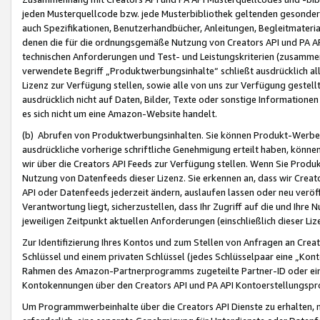
jeden Musterquellcode bzw. jede Musterbibliothek geltenden gesonder
auch Spezifikationen, Benutzerhandbücher, Anleitungen, Begleitmaterial
denen die für die ordnungsgemäße Nutzung von Creators API und PA A
technischen Anforderungen und Test- und Leistungskriterien (zusammen
verwendete Begriff „Produktwerbungsinhalte“ schließt ausdrücklich al
Lizenz zur Verfügung stellen, sowie alle von uns zur Verfügung gestel
ausdrücklich nicht auf Daten, Bilder, Texte oder sonstige Informatione
es sich nicht um eine Amazon-Website handelt.
(b) Abrufen von Produktwerbungsinhalten. Sie können Produkt-Werbein
ausdrückliche vorherige schriftliche Genehmigung erteilt haben, könn
wir über die Creators API Feeds zur Verfügung stellen. Wenn Sie Produk
Nutzung von Datenfeeds dieser Lizenz. Sie erkennen an, dass wir Creat
API oder Datenfeeds jederzeit ändern, auslaufen lassen oder neu veröffe
Verantwortung liegt, sicherzustellen, dass Ihr Zugriff auf die und Ihr
jeweiligen Zeitpunkt aktuellen Anforderungen (einschließlich dieser Liz
Zur Identifizierung Ihres Kontos und zum Stellen von Anfragen an Crea
Schlüssel und einem privaten Schlüssel (jedes Schlüsselpaar eine „Kon
Rahmen des Amazon-Partnerprogramms zugeteilte Partner-ID oder ein
Kontokennungen über den Creators API und PA API Kontoerstellungspro
Um Programmwerbeinhalte über die Creators API Dienste zu erhalten, m