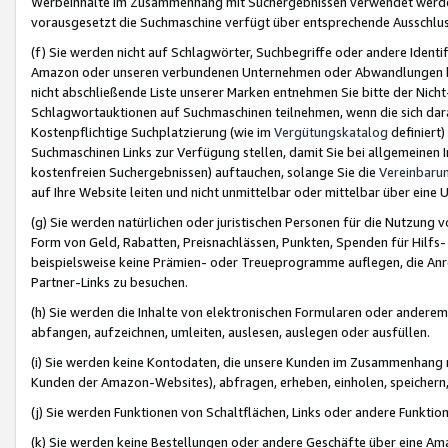
Werbeinhalte im Zusammenhang mit Suchergebnissen verwendet werden,
vorausgesetzt die Suchmaschine verfügt über entsprechende Ausschlu
(f) Sie werden nicht auf Schlagwörter, Suchbegriffe oder andere Ident
Amazon oder unseren verbundenen Unternehmen oder Abwandlungen bzw
nicht abschließende Liste unserer Marken entnehmen Sie bitte der Nich
Schlagwortauktionen auf Suchmaschinen teilnehmen, wenn die sich da
Kostenpflichtige Suchplatzierung (wie im
Vergütungskatalog
definiert
Suchmaschinen Links zur Verfügung stellen, damit Sie bei allgemeinen I
kostenfreien Suchergebnissen) auftauchen, solange Sie die
Vereinbaru
auf Ihre Website leiten und nicht unmittelbar oder mittelbar über eine
(g) Sie werden natürlichen oder juristischen Personen für die Nutzung 
Form von Geld, Rabatten, Preisnachlässen, Punkten, Spenden für Hilfs
beispielsweise keine Prämien- oder Treueprogramme auflegen, die Anrei
Partner-Links zu besuchen.
(h) Sie werden die Inhalte von elektronischen Formularen oder anderem M
abfangen, aufzeichnen, umleiten, auslesen, auslegen oder ausfüllen.
(i) Sie werden keine Kontodaten, die unsere Kunden im Zusammenhang 
Kunden der Amazon-Websites), abfragen, erheben, einholen, speichern,
(j) Sie werden Funktionen von Schaltflächen, Links oder andere Funkti
(k) Sie werden keine Bestellungen oder andere Geschäfte über eine Ama