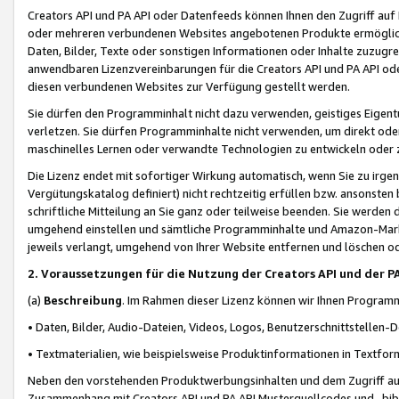
Creators API und PA API oder Datenfeeds können Ihnen den Zugriff auf D
oder mehreren verbundenen Websites angebotenen Produkte ermögliche
Daten, Bilder, Texte oder sonstigen Informationen oder Inhalte zuzugre
anwendbaren Lizenzvereinbarungen für die Creators API und PA API od
diesen verbundenen Websites zur Verfügung gestellt werden.
Sie dürfen den Programminhalt nicht dazu verwenden, geistiges Eigent
verletzen. Sie dürfen Programminhalte nicht verwenden, um direkt ode
maschinelles Lernen oder verwandte Technologien zu entwickeln oder zu
Die Lizenz endet mit sofortiger Wirkung automatisch, wenn Sie zu irg
Vergütungskatalog definiert) nicht rechtzeitig erfüllen bzw. ansonsten
schriftliche Mitteilung an Sie ganz oder teilweise beenden. Sie werden
umgehend einstellen und sämtliche Programminhalte und Amazon-Marke
jeweils verlangt, umgehend von Ihrer Website entfernen und löschen od
2. Voraussetzungen für die Nutzung der Creators API und der P
(a)
Beschreibung
. Im Rahmen dieser Lizenz können wir Ihnen Programmi
• Daten, Bilder, Audio-Dateien, Videos, Logos, Benutzerschnittstellen-
• Textmaterialien, wie beispielsweise Produktinformationen in Textfor
Neben den vorstehenden Produktwerbungsinhalten und dem Zugriff auf 
Zusammenhang mit Creators API und PA API Musterquellcodes und -bibli