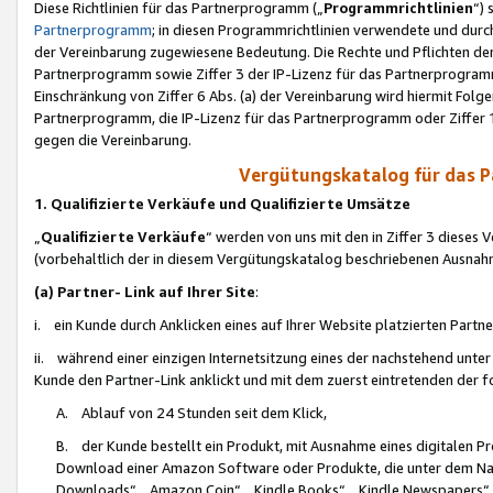
Diese Richtlinien für das Partnerprogramm („
Programmrichtlinien
“)
Partnerprogramm
; in diesen Programmrichtlinien verwendete und durch
der Vereinbarung zugewiesene Bedeutung. Die Rechte und Pflichten de
Partnerprogramm sowie Ziffer 3 der IP-Lizenz für das Partnerprogram
Einschränkung von Ziffer 6 Abs. (a) der Vereinbarung wird hiermit Fol
Partnerprogramm, die IP-Lizenz für das Partnerprogramm oder Ziffer 1
gegen die Vereinbarung.
Vergütungskatalog für das 
1. Qualifizierte Verkäufe und Qualifizierte Umsätze
„
Qualifizierte Verkäufe
“ werden von uns mit den in Ziffer 3 diese
(vorbehaltlich der in diesem Vergütungskatalog beschriebenen Ausnah
(a) Partner- Link auf Ihrer Site
:
i. ein Kunde durch Anklicken eines auf Ihrer Website platzierten Part
ii. während einer einzigen Internetsitzung eines der nachstehend unter (i)
Kunde den Partner-Link anklickt und mit dem zuerst eintretenden der f
A. Ablauf von 24 Stunden seit dem Klick,
B. der Kunde bestellt ein Produkt, mit Ausnahme eines digitalen P
Download einer Amazon Software oder Produkte, die unter dem N
Downloads“, „Amazon Coin“, „Kindle Books“, „Kindle Newspapers“, „