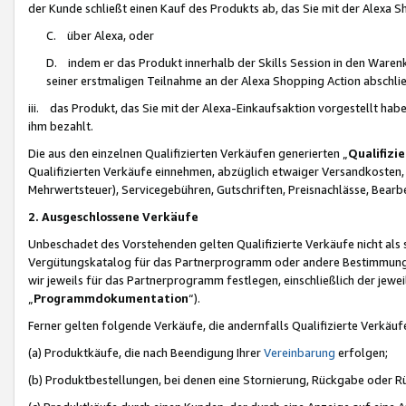
der Kunde schließt einen Kauf des Produkts ab, das Sie mit der Alexa 
C. über Alexa, oder
D. indem er das Produkt innerhalb der Skills Session in den Waren
seiner erstmaligen Teilnahme an der Alexa Shopping Action abschlie
iii. das Produkt, das Sie mit der Alexa-Einkaufsaktion vorgestellt ha
ihm bezahlt.
Die aus den einzelnen Qualifizierten Verkäufen generierten „
Qualifizi
Qualifizierten Verkäufe einnehmen, abzüglich etwaiger Versandkosten
Mehrwertsteuer), Servicegebühren, Gutschriften, Preisnachlässe, Bear
2. Ausgeschlossene Verkäufe
Unbeschadet des Vorstehenden gelten Qualifizierte Verkäufe nicht als
Vergütungskatalog für das Partnerprogramm oder andere Bestimmungen,
wir jeweils für das Partnerprogramm festlegen, einschließlich der jewe
„
Programmdokumentation
“).
Ferner gelten folgende Verkäufe, die andernfalls Qualifizierte Verkä
(a) Produktkäufe, die nach Beendigung Ihrer
Vereinbarung
erfolgen;
(b) Produktbestellungen, bei denen eine Stornierung, Rückgabe oder R