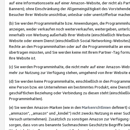
auf eine Informationsseite auf einer Amazon-Website, der nicht als Part
Bannern); ohne Einschränkung der Allgemeingültigkeit des Vorstehende
Besucher Ihrer Website unsichtbar, unlesbar oder unentzifferbar mache
(b) Sie werden Programminhalte bzw. Anwendungen, die Programminhalt
anzeigen, weder verkaufen noch weiterverkaufen, weitergeben, unterli
innerhalb von Werbung außerhalb Ihrer Website (einschließlich Werbun
Website oder einem Dienst (einschließlich Social Networking-Website
Rechte an den Programminhalten oder auf die Programminhalte an eine a
übertragen müssten, und Sie werden keine mit Ihrem Partner-Tag formati
Ihre Website ist.
(c) Sie werden Programminhalte, die nicht mehr auf einer Amazon-Websit
mehr zur Nutzung zur Verfügung stehen, umgehend von Ihrer Website e
(d) Sie werden keine Programminhalte, einschließlich in den Programmin
eine Person bzw. ein Unternehmen ein bestimmtes Produkt, eine Dienstle
geschäftlichen Beziehung oder Verbindung zu diesen steht (einschließli
Programminhalten).
(e) Sie werden Amazon-Marken (wie in den
Markenrichtlinien
definiert) 
„ammazon“, „amaozn“ und „kindel“) nicht zwecks Nutzung in einer Suc
Versuch unternehmen). Zusätzlich zu sonstigen Amazon zur Verfügung 
sorgen, dass von uns benannte Suchmaschinen Geschützte Begriffe (wie 