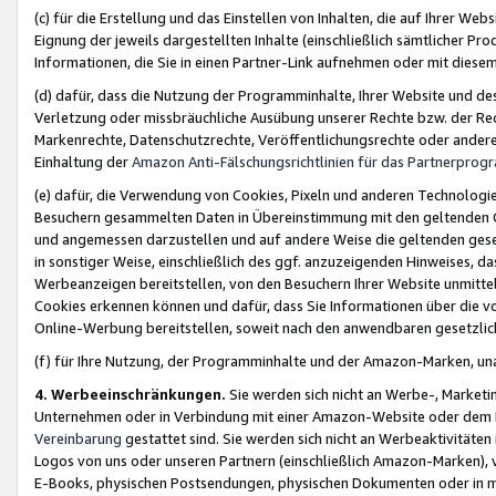
(c) für die Erstellung und das Einstellen von Inhalten, die auf Ihrer We
Eignung der jeweils dargestellten Inhalte (einschließlich sämtlicher 
Informationen, die Sie in einen Partner-Link aufnehmen oder mit diese
(d) dafür, dass die Nutzung der Programminhalte, Ihrer Website und des 
Verletzung oder missbräuchliche Ausübung unserer Rechte bzw. der Recht
Markenrechte, Datenschutzrechte, Veröffentlichungsrechte oder anderer
Einhaltung der
Amazon Anti-Fälschungsrichtlinien für das Partnerpro
(e) dafür, die Verwendung von Cookies, Pixeln und anderen Technologien
Besuchern gesammelten Daten in Übereinstimmung mit den geltenden Ge
und angemessen darzustellen und auf andere Weise die geltenden geset
in sonstiger Weise, einschließlich des ggf. anzuzeigenden Hinweises, d
Werbeanzeigen bereitstellen, von den Besuchern Ihrer Website unmitte
Cookies erkennen können und dafür, dass Sie Informationen über die v
Online-Werbung bereitstellen, soweit nach den anwendbaren gesetzlic
(f) für Ihre Nutzung, der Programminhalte und der Amazon-Marken, u
4. Werbeeinschränkungen.
Sie werden sich nicht an Werbe-, Market
Unternehmen oder in Verbindung mit einer Amazon-Website oder dem Pa
Vereinbarung
gestattet sind. Sie werden sich nicht an Werbeaktivitäten
Logos von uns oder unseren Partnern (einschließlich Amazon-Marken), 
E-Books, physischen Postsendungen, physischen Dokumenten oder in 