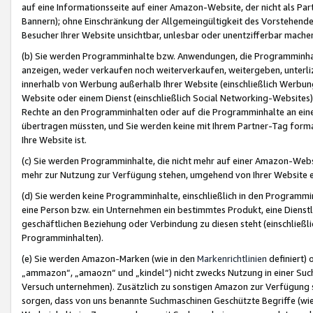
auf eine Informationsseite auf einer Amazon-Website, der nicht als Part
Bannern); ohne Einschränkung der Allgemeingültigkeit des Vorstehende
Besucher Ihrer Website unsichtbar, unlesbar oder unentzifferbar mache
(b) Sie werden Programminhalte bzw. Anwendungen, die Programminhalt
anzeigen, weder verkaufen noch weiterverkaufen, weitergeben, unterli
innerhalb von Werbung außerhalb Ihrer Website (einschließlich Werbun
Website oder einem Dienst (einschließlich Social Networking-Website
Rechte an den Programminhalten oder auf die Programminhalte an eine a
übertragen müssten, und Sie werden keine mit Ihrem Partner-Tag formati
Ihre Website ist.
(c) Sie werden Programminhalte, die nicht mehr auf einer Amazon-Websit
mehr zur Nutzung zur Verfügung stehen, umgehend von Ihrer Website e
(d) Sie werden keine Programminhalte, einschließlich in den Programmin
eine Person bzw. ein Unternehmen ein bestimmtes Produkt, eine Dienstle
geschäftlichen Beziehung oder Verbindung zu diesen steht (einschließli
Programminhalten).
(e) Sie werden Amazon-Marken (wie in den
Markenrichtlinien
definiert) 
„ammazon“, „amaozn“ und „kindel“) nicht zwecks Nutzung in einer Suc
Versuch unternehmen). Zusätzlich zu sonstigen Amazon zur Verfügung 
sorgen, dass von uns benannte Suchmaschinen Geschützte Begriffe (wie 