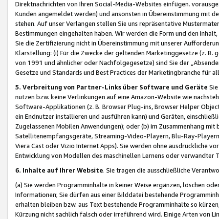
Direktnachrichten von Ihren Social-Media-Websites einfügen. vorausg
Kunden angemeldet werden) und ansonsten in Übereinstimmung mit der
stehen. Auf unser Verlangen stellen Sie uns repräsentative Mustermater
Bestimmungen eingehalten haben. Wir werden die Form und den Inhalt, di
Sie die Zertifizierung nicht in Übereinstimmung mit unserer Aufforderu
Klarstellung: (i) Für die Zwecke der geltenden Marketinggesetze (z. 
von 1991 und ähnlicher oder Nachfolgegesetze) sind Sie der „Absender“ j
Gesetze und Standards und Best Practices der Marketingbranche für 
5. Verbreitung von Partner-Links über Software und Geräte
Sie
nutzen bzw. keine Verlinkungen auf eine Amazon-Website wie nachsteh
Software-Applikationen (z. B. Browser Plug-ins, Browser Helper Objec
ein Endnutzer installieren und ausführen kann) und Geräten, einschlie
Zugelassenen Mobilen Anwendungen); oder (b) im Zusammenhang mit bzw.
Satellitenempfangsgeräte, Streaming-Video-Playern, Blu-Ray-Playern 
Viera Cast oder Vizio Internet Apps). Sie werden ohne ausdrückliche v
Entwicklung von Modellen des maschinellen Lernens oder verwandter 
6. Inhalte auf Ihrer Website
. Sie tragen die ausschließliche Verantwo
(a) Sie werden Programminhalte in keiner Weise ergänzen, löschen oder
Informationen; Sie dürfen aus einer Bilddatei bestehende Programminhal
erhalten bleiben bzw. aus Text bestehende Programminhalte so kürzen, 
Kürzung nicht sachlich falsch oder irreführend wird. Einige Arten von L