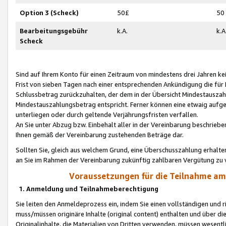
Option 3 (Scheck)
50£
50
Bearbeitungsgebühr
k.A.
k.A
Scheck
Sind auf Ihrem Konto für einen Zeitraum von mindestens drei Jahren kein
Frist von sieben Tagen nach einer entsprechenden Ankündigung die für
Schlussbetrag zurückzuhalten, der dem in der Übersicht Mindestausz
Mindestauszahlungsbetrag entspricht. Ferner können eine etwaig aufg
unterliegen oder durch geltende Verjährungsfristen verfallen.
An Sie unter Abzug bzw. Einbehalt aller in der Vereinbarung beschrieb
Ihnen gemäß der Vereinbarung zustehenden Beträge dar.
Sollten Sie, gleich aus welchem Grund, eine Überschusszahlung erhalte
an Sie im Rahmen der Vereinbarung zukünftig zahlbaren Vergütung zu 
Voraussetzungen für die Teilnahme a
1. Anmeldung und Teilnahmeberechtigung
Sie leiten den Anmeldeprozess ein, indem Sie einen vollständigen und 
muss/müssen originäre Inhalte (original content) enthalten und über d
Originalinhalte, die Materialien von Dritten verwenden, müssen wese