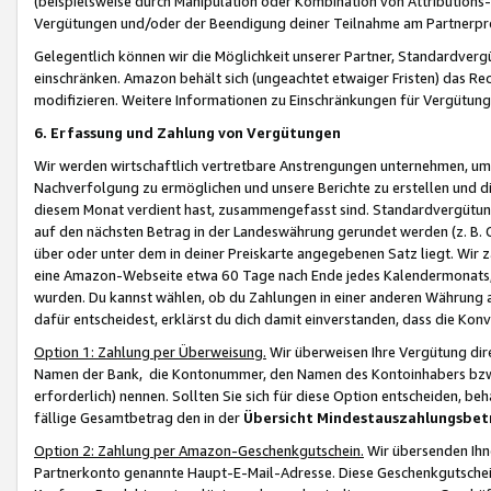
(beispielsweise durch Manipulation oder Kombination von Attributions-
Vergütungen und/oder der Beendigung deiner Teilnahme am Partnerp
Gelegentlich können wir die Möglichkeit unserer Partner, Standardv
einschränken. Amazon behält sich (ungeachtet etwaiger Fristen) das Re
modifizieren. Weitere Informationen zu Einschränkungen für Vergütung
6. Erfassung und Zahlung von Vergütungen
Wir werden wirtschaftlich vertretbare Anstrengungen unternehmen, um 
Nachverfolgung zu ermöglichen und unsere Berichte zu erstellen und di
diesem Monat verdient hast, zusammengefasst sind. Standardvergütung
auf den nächsten Betrag in der Landeswährung gerundet werden (z. B. C
über oder unter dem in deiner Preiskarte angegebenen Satz liegt. Wir
eine Amazon-Webseite etwa 60 Tage nach Ende jedes Kalendermonats, i
wurden. Du kannst wählen, ob du Zahlungen in einer anderen Währung
dafür entscheidest, erklärst du dich damit einverstanden, dass die K
Option 1: Zahlung per Überweisung.
Wir überweisen Ihre Vergütung dir
Namen der Bank, die Kontonummer, den Namen des Kontoinhabers bzw. a
erforderlich) nennen. Sollten Sie sich für diese Option entscheiden, be
fällige Gesamtbetrag den in der
Übersicht Mindestauszahlungsbet
Option 2: Zahlung per Amazon-Geschenkgutschein.
Wir übersenden Ihne
Partnerkonto genannte Haupt-E-Mail-Adresse. Diese Geschenkgutschei