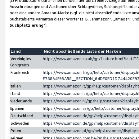
(c) Produktkäufe durch einen Kunden, der durch eine Anzeige auf eine 
Ausschreibungen und Auktionen über Schlagwörter, Suchbegriffe oder 
oder eine andere Amazon-Marke (vgl. die nicht abschließende Liste un
buchstabierte Varianten dieser Wörter (z. B. „ammazon“, „amaozn“ und „
Suchplatzierung
”);
Land
Nicht abschließende Liste der Marken
Vereinigtes
https://www.amazon.co.uk/gp/feature.html?ie=U
Königreich
Frankreich
https://www.amazon.fr/gp/help/customer/displa
E78834F9BA58__SECTION_64DE0ED1D744420E9
Italien
https://www.amazon.it/gp/help/customer/display
Irland
https://www.amazon.ie/gp/help/customer/displa
Niederlande
https://www.amazon.nl/gp/help/customer/display
Spanien
https://www.amazon.es/gp/help/customer/display
Deutschland
https://www.amazon.de/gp/help/customer/displa
Schweden
https://www.amazon.de/gp/help/customer/displa
Polen
https://www.amazon.pl/gp/help/customer/display
Belgien
https://www.amazon.com.be/gp/help/customer/d