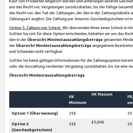
Kauf von Produkten eingelöst werden und unterliegen unseren Geschäf
uns das Recht vor, Vergütungen zurückzuhalten, bis der fällige Gesamt
das Recht vor, den Teil der Zahlungen, der den in der Zahlungstabelle 
Zahlungsart angibst. Die Zahlung per Amazon-Geschenkgutschein ist in
Option 3: Zahlung per Scheck.
Wir übersenden Ihnen einen Scheck in Höh
Sollten Sie sich für diese Option entscheiden, behalten wir uns das Rec
den in der
Übersicht Mindestauszahlungsbeträge
genannten Mindest
der
Übersicht Mindestauszahlungsbeträge
angegebene Bearbeitung
und Schweden nicht verfügbar.
Sollten Sie keine gültigen Informationen für die Zahlungsoption bereit
oder die Auszahlung verdienter Vergütung zurückhalten, bis Sie eine A
Übersicht Mindestauszahlungsbeträge
UK Maxium
UK
FR,
Minimum
un
Option 1 (Überweisung)
25£
25
£5,000
Option 2
25£
25
(Geschenkgutschein)