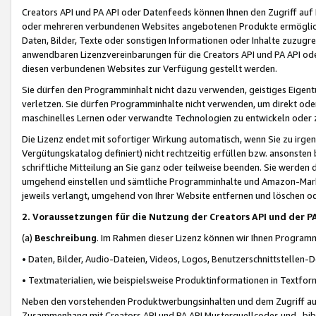
Creators API und PA API oder Datenfeeds können Ihnen den Zugriff auf D
oder mehreren verbundenen Websites angebotenen Produkte ermögliche
Daten, Bilder, Texte oder sonstigen Informationen oder Inhalte zuzugre
anwendbaren Lizenzvereinbarungen für die Creators API und PA API od
diesen verbundenen Websites zur Verfügung gestellt werden.
Sie dürfen den Programminhalt nicht dazu verwenden, geistiges Eigent
verletzen. Sie dürfen Programminhalte nicht verwenden, um direkt ode
maschinelles Lernen oder verwandte Technologien zu entwickeln oder zu
Die Lizenz endet mit sofortiger Wirkung automatisch, wenn Sie zu irg
Vergütungskatalog definiert) nicht rechtzeitig erfüllen bzw. ansonsten
schriftliche Mitteilung an Sie ganz oder teilweise beenden. Sie werden
umgehend einstellen und sämtliche Programminhalte und Amazon-Marke
jeweils verlangt, umgehend von Ihrer Website entfernen und löschen od
2. Voraussetzungen für die Nutzung der Creators API und der P
(a)
Beschreibung
. Im Rahmen dieser Lizenz können wir Ihnen Programmi
• Daten, Bilder, Audio-Dateien, Videos, Logos, Benutzerschnittstellen-
• Textmaterialien, wie beispielsweise Produktinformationen in Textfor
Neben den vorstehenden Produktwerbungsinhalten und dem Zugriff auf 
Zusammenhang mit Creators API und PA API Musterquellcodes und -bibli