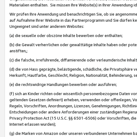
Materialien enthalten. Sie müssen Ihre Website(s) in Ihrer Anwendung ide
Wir prüfen Ihre Anwendung und benachrichtigen Sie, ob sie angenommen
auf Aufnahme Ihrer Website in das Partnerprogramm und Sie dürfen kei
Ungeeignet sind unter anderem Websites:
(a) die sexuelle oder obszöne Inhalte bewerben oder enthalten;
(b) die Gewalt verherrlichen oder gewalttätige Inhalte haben oder pot
anstiften,;
(c) die falsche, irreführende, diffamierende oder verleumderische Inha
(d) die von Hass geprägte, belästigende, schädliche, die Privatsphäre v
Herkunft, Hautfarbe, Geschlecht, Religion, Nationalität, Behinderung, 
(e) die rechtswidrige Handlungen bewerben oder ausführen;
(f) sich an Kinder richten oder wissentlich personenbezogene Daten vo
geltenden Gesetzen definiert) erheben, verwenden oder offenlegen, Vo
Regeln, Vorschriften, Anordnungen, Lizenzen, Genehmigungen, Richtlini
Entscheidungen oder andere Anforderungen einer zuständigen Regierung
Privacy Protection Act (15 U.S.C. §§ 6501-6506) oder Vorschriften, di
Internet erlassen wurden);
(g) die Marken von Amazon oder unseren verbundenen Unternehmen b