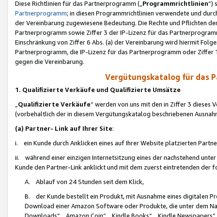
Diese Richtlinien für das Partnerprogramm („
Programmrichtlinien
“)
Partnerprogramm
; in diesen Programmrichtlinien verwendete und durch
der Vereinbarung zugewiesene Bedeutung. Die Rechte und Pflichten de
Partnerprogramm sowie Ziffer 3 der IP-Lizenz für das Partnerprogram
Einschränkung von Ziffer 6 Abs. (a) der Vereinbarung wird hiermit Fol
Partnerprogramm, die IP-Lizenz für das Partnerprogramm oder Ziffer 1
gegen die Vereinbarung.
Vergütungskatalog für das 
1. Qualifizierte Verkäufe und Qualifizierte Umsätze
„
Qualifizierte Verkäufe
“ werden von uns mit den in Ziffer 3 diese
(vorbehaltlich der in diesem Vergütungskatalog beschriebenen Ausnah
(a) Partner- Link auf Ihrer Site
:
i. ein Kunde durch Anklicken eines auf Ihrer Website platzierten Part
ii. während einer einzigen Internetsitzung eines der nachstehend unter (i)
Kunde den Partner-Link anklickt und mit dem zuerst eintretenden der f
A. Ablauf von 24 Stunden seit dem Klick,
B. der Kunde bestellt ein Produkt, mit Ausnahme eines digitalen P
Download einer Amazon Software oder Produkte, die unter dem N
Downloads“, „Amazon Coin“, „Kindle Books“, „Kindle Newspapers“, „