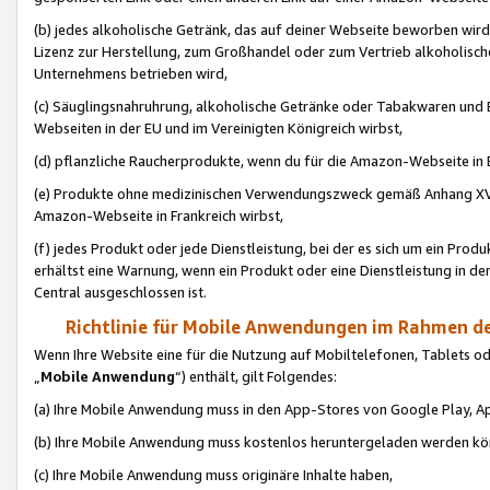
(b) jedes alkoholische Getränk, das auf deiner Webseite beworben wird
Lizenz zur Herstellung, zum Großhandel oder zum Vertrieb alkoholisch
Unternehmens betrieben wird,
(c) Säuglingsnahruhrung, alkoholische Getränke oder Tabakwaren und E
Webseiten in der EU und im Vereinigten Königreich wirbst,
(d) pflanzliche Raucherprodukte, wenn du für die Amazon-Webseite in B
(e) Produkte ohne medizinischen Verwendungszweck gemäß Anhang XVI 
Amazon-Webseite in Frankreich wirbst,
(f) jedes Produkt oder jede Dienstleistung, bei der es sich um ein Prod
erhältst eine Warnung, wenn ein Produkt oder eine Dienstleistung in de
Central ausgeschlossen ist.
Richtlinie für Mobile Anwendungen im Rahmen de
Wenn Ihre Website eine für die Nutzung auf Mobiltelefonen, Tablets 
„
Mobile Anwendung
“) enthält, gilt Folgendes:
(a) Ihre Mobile Anwendung muss in den App-Stores von Google Play, A
(b) Ihre Mobile Anwendung muss kostenlos heruntergeladen werden könn
(c) Ihre Mobile Anwendung muss originäre Inhalte haben,