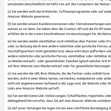
umzuleiten (einschließlich mit Hilfe von auf den Computern der Nutzer i
(s) Sie werden nicht durch Roboter, Softwareprogramme oder auf andere
Amazon-Website generieren.
(t) Sie werden unsere Kundenrezensionen oder Sternebewertungen wed
nutzen, es sei denn, Sie haben über die Creators API und die PA API e
erfüllen die in der Lizenz beschriebenen Voraussetzungen für die Nutzu
(u) Sie werden weder unmittelbar noch mittelbar über Partner-Links P
oder zu Nutzung durch eine andere natürliche oder juristische Person,
Geschäftspartnern nicht gestatten bzw. diese nicht dazu auffordern od
andere natürliche oder juristische Person, unmittelbar oder mittelbar
zu Wiederverkaufs- oder gewerblichen Zwecken (gleich welcher Art) 
auf Ihrer Website zum Wiederverkauf oder für gewerbliche Nutzungen 
(v) Sie werden die URL Ihrer Website, die die Partner-Links enthält b
werden, nicht in einer Weise tarnen, verstecken, manipulieren oder and
nicht mit angemessenem Aufwand in der Lage sind, die Website oder A
Links eine Amazon-Website aufruft.
(w) Sie werden keine Link-Verkürzungen, Schaltflächen, Hyperlinks ode
dahingehend hervorrufen, dass Sie auf eine Amazon-Website verlinken
(x) Auf unser Verlangen hin legen Sie uns eine schriftliche Bestätigung