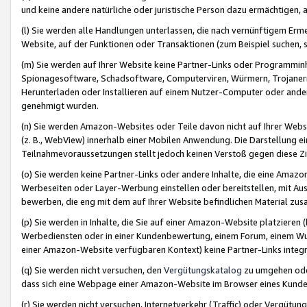
und keine andere natürliche oder juristische Person dazu ermächtigen, a
(l) Sie werden alle Handlungen unterlassen, die nach vernünftigem Erme
Website, auf der Funktionen oder Transaktionen (zum Beispiel suchen, s
(m) Sie werden auf Ihrer Website keine Partner-Links oder Programmin
Spionagesoftware, Schadsoftware, Computerviren, Würmern, Trojaner
Herunterladen oder Installieren auf einem Nutzer-Computer oder ande
genehmigt wurden.
(n) Sie werden Amazon-Websites oder Teile davon nicht auf Ihrer Websi
(z. B., WebView) innerhalb einer Mobilen Anwendung. Die Darstellung ein
Teilnahmevoraussetzungen stellt jedoch keinen Verstoß gegen diese Zif
(o) Sie werden keine Partner-Links oder andere Inhalte, die eine Am
Werbeseiten oder Layer-Werbung einstellen oder bereitstellen, mit Au
bewerben, die eng mit dem auf Ihrer Website befindlichen Material z
(p) Sie werden in Inhalte, die Sie auf einer Amazon-Website platzier
Werbediensten oder in einer Kundenbewertung, einem Forum, einem Wun
einer Amazon-Website verfügbaren Kontext) keine Partner-Links integr
(q) Sie werden nicht versuchen, den
Vergütungskatalog
zu umgehen oder
dass sich eine Webpage einer Amazon-Website im Browser eines Kunden 
(r) Sie werden nicht versuchen, Internetverkehr (Traffic) oder Vergü