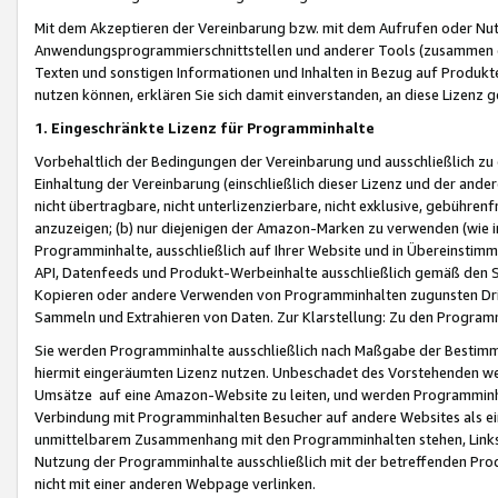
Mit dem Akzeptieren der Vereinbarung bzw. mit dem Aufrufen oder Nutz
Anwendungsprogrammierschnittstellen und anderer Tools (zusammen die
Texten und sonstigen Informationen und Inhalten in Bezug auf Produkte
nutzen können, erklären Sie sich damit einverstanden, an diese Lizenz 
1. Eingeschränkte Lizenz für Programminhalte
Vorbehaltlich der Bedingungen der Vereinbarung und ausschließlich z
Einhaltung der Vereinbarung (einschließlich dieser Lizenz und der ande
nicht übertragbare, nicht unterlizenzierbare, nicht exklusive, gebühren
anzuzeigen; (b) nur diejenigen der Amazon-Marken zu verwenden (wie in 
Programminhalte, ausschließlich auf Ihrer Website und in Übereinstimmu
API, Datenfeeds und Produkt-Werbeinhalte ausschließlich gemäß den Spe
Kopieren oder andere Verwenden von Programminhalten zugunsten Dri
Sammeln und Extrahieren von Daten. Zur Klarstellung: Zu den Program
Sie werden Programminhalte ausschließlich nach Maßgabe der Besti
hiermit eingeräumten Lizenz nutzen. Unbeschadet des Vorstehenden we
Umsätze auf eine Amazon-Website zu leiten, und werden Programminhal
Verbindung mit Programminhalten Besucher auf andere Websites als ein
unmittelbarem Zusammenhang mit den Programminhalten stehen, Links z
Nutzung der Programminhalte ausschließlich mit der betreffenden Pr
nicht mit einer anderen Webpage verlinken.