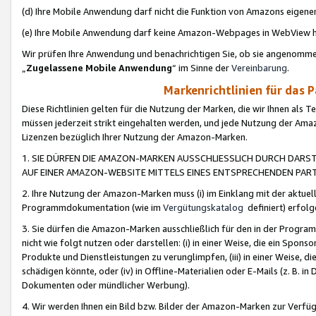
(d) Ihre Mobile Anwendung darf nicht die Funktion von Amazons eige
(e) Ihre Mobile Anwendung darf keine Amazon-Webpages in WebView 
Wir prüfen Ihre Anwendung und benachrichtigen Sie, ob sie angenomm
„
Zugelassene Mobile Anwendung
“ im Sinne der
Vereinbarung
.
Markenrichtlinien für das 
Diese Richtlinien gelten für die Nutzung der Marken, die wir Ihnen als 
müssen jederzeit strikt eingehalten werden, und jede Nutzung der Ama
Lizenzen bezüglich Ihrer Nutzung der Amazon-Marken.
1. SIE DÜRFEN DIE AMAZON-MARKEN AUSSCHLIESSLICH DURCH DARS
AUF EINER AMAZON-WEBSITE MITTELS EINES ENTSPRECHENDEN PART
2. Ihre Nutzung der Amazon-Marken muss (i) im Einklang mit der aktuells
Programmdokumentation (wie im
Vergütungskatalog
definiert) erfolg
3. Sie dürfen die Amazon-Marken ausschließlich für den in der Progr
nicht wie folgt nutzen oder darstellen: (i) in einer Weise, die ein Spo
Produkte und Dienstleistungen zu verunglimpfen, (iii) in einer Weise
schädigen könnte, oder (iv) in Offline-Materialien oder E-Mails (z. B.
Dokumenten oder mündlicher Werbung).
4. Wir werden Ihnen ein Bild bzw. Bilder der Amazon-Marken zur Verfüg