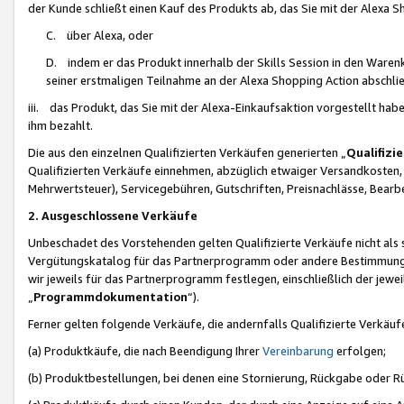
der Kunde schließt einen Kauf des Produkts ab, das Sie mit der Alexa 
C. über Alexa, oder
D. indem er das Produkt innerhalb der Skills Session in den Waren
seiner erstmaligen Teilnahme an der Alexa Shopping Action abschlie
iii. das Produkt, das Sie mit der Alexa-Einkaufsaktion vorgestellt ha
ihm bezahlt.
Die aus den einzelnen Qualifizierten Verkäufen generierten „
Qualifizi
Qualifizierten Verkäufe einnehmen, abzüglich etwaiger Versandkosten
Mehrwertsteuer), Servicegebühren, Gutschriften, Preisnachlässe, Bear
2. Ausgeschlossene Verkäufe
Unbeschadet des Vorstehenden gelten Qualifizierte Verkäufe nicht als
Vergütungskatalog für das Partnerprogramm oder andere Bestimmungen,
wir jeweils für das Partnerprogramm festlegen, einschließlich der jewe
„
Programmdokumentation
“).
Ferner gelten folgende Verkäufe, die andernfalls Qualifizierte Verkä
(a) Produktkäufe, die nach Beendigung Ihrer
Vereinbarung
erfolgen;
(b) Produktbestellungen, bei denen eine Stornierung, Rückgabe oder R