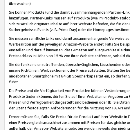
überwachen).
Sie können Produkte (und die damit zusammenhängenden Partner-Links)
hinzufügen. Partner-Links müssen auf Produkte (wie im Produktkatalog de
sich zusätzlich originäre Inhalte auf Ihrer Website befinden, die für 
Suchergebnisse, Events (z. B. Prime Day) oder die Homepages bestimmte
Sie müssen sämtliche Links und damit zusammenhängende Verweise auf z
Werbeaktion auf der jeweiligen Amazon-Website endet. Falls Sie beisp
einstellen und darauf hinweisen, dass Amazon auf ausgewählte Kleidun
Preisnachlass in Höhe von 15 % von Ihrer Website entfernen, sobald di
Sie dürfen keine unzutreffenden, überschwänglichen, täuschenden od
unsere Richtlinien, Werbeaktionen oder Preise aufstellen. Stellen Sie 
angebotenen Smartphone mit 64 GB Speicherkapazität ein, so dürfen S
führt.
Die Preise und die Verfügbarkeit von Produkten können Veränderungen 
Produkte ändern können, dürfen Sie auf Ihrer Website nur Angaben zu P
Preisen und Verfügbarkeit dargestellt sind bedienen oder (b) Sie Daten
der Lizenz festgelegten Anforderungen für die Nutzung von PA API einh
Ferner müssen Sie, falls Sie Preise für ein Produkt auf Ihrer Website in 
einer Preisvergleichsmaschine) zusammen mit Preisen für das gleiche o
außerhalb der Amazon-Website angeboten werden, jeweils den niedrigst