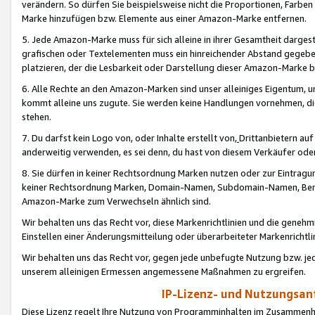
verändern. So dürfen Sie beispielsweise nicht die Proportionen, Farb
Marke hinzufügen bzw. Elemente aus einer Amazon-Marke entfernen.
5. Jede Amazon-Marke muss für sich alleine in ihrer Gesamtheit darge
grafischen oder Textelementen muss ein hinreichender Abstand gegebe
platzieren, der die Lesbarkeit oder Darstellung dieser Amazon-Marke b
6. Alle Rechte an den Amazon-Marken sind unser alleiniges Eigentum, 
kommt alleine uns zugute. Sie werden keine Handlungen vornehmen, 
stehen.
7. Du darfst kein Logo von, oder Inhalte erstellt von,
Drittanbietern au
anderweitig verwenden, es sei denn, du hast von diesem Verkäufer oder
8. Sie dürfen in keiner Rechtsordnung Marken nutzen oder zur Eintragu
keiner Rechtsordnung Marken, Domain-Namen, Subdomain-Namen, Benu
Amazon-Marke zum Verwechseln ähnlich sind.
Wir behalten uns das Recht vor, diese Markenrichtlinien und die gene
Einstellen einer Änderungsmitteilung oder überarbeiteter Markenricht
Wir behalten uns das Recht vor, gegen jede unbefugte Nutzung bzw. jede 
unserem alleinigen Ermessen angemessene Maßnahmen zu ergreifen.
IP-Lizenz- und Nutzungsan
Diese Lizenz regelt Ihre Nutzung von Programminhalten im Zusammen