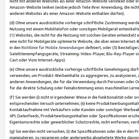
nicht mit anderen Websites als einer Amazon-Website verlinken oder i
Amazon-Website lenken (wobei jedoch Teile Ihrer Anwendung, die nich
anderen Websites als einer Amazon-Website enthalten dürfen).
(d) Ohne unsere ausdrückliche vorherige schriftliche Zustimmung werd
Nutzung mit einem Mobiltelefon oder sonstigen Mobilgerät entwickelt
(1) Websites, die nicht für die Nutzung mit solchen Geräten entwickelt
eine nicht für Mobilgeräte optimierte Website, die über einen Interne
in den
Richtlinie für Mobile Anwendungen
definiert, oder (3) Beistellge
Satellitenempfangsgeräte, Streaming-Video-Player, Blu-Ray-Player ode
Cast oder Vizio Internet-Apps).
(e) Ohne unsere ausdrückliche vorherige schriftliche Genehmigung dürfe
verwenden, um Produkt-Werbeinhalte zu aggregieren, zu analysieren, 
anderen Anwendungen, die für die Verwendung durch Personen oder Or
für die direkte Schulung oder Feinabstimmung eines maschinellen Lern
(f) Sie werden (i) nicht in irgendeiner Weise in die Funktionalität ode
entsprechenden Versuch unternehmen; (ii) keine Produktwerbungsinha
Kontaktaufnahme mit Verkäufern oder Kunden oder sonstiger Werbeaktiv
API, Datenfeeds, Produktwerbungsinhalten oder Spezifikationen erschei
Eigentumsrechte oder gewerblicher Schutzrechte, nicht entfernen, verd
(g) Sie werden nicht versuchen, (i) die Spezifikationen oder die in de
manipulieren, zu reparieren oder anderweitig abgeleitete Werke davon z