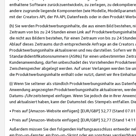
enthaltene Software zurückzuentwickeln, zu zerlegen, zu dekompilier
andere zugrunde liegende Komponenten (wie Modelle, Modellparameter
mit der Creators API, der PA API, Datenfeeds oder in den Produkt Werb
(h) Sie werden Produktwerbungsinhalte, die aus einem Bild bestehen, ni
Zeitraum von bis zu 24 Stunden einen Link auf Produktwerbungsinhalte
die nicht aus Bildern bestehen, für einen Zeitraum von bis zu 24 Stund
Ablauf dieses Zeitraums durch entsprechende Anfrage an die Creators 
Produktwerbungsinhalte aktualisieren und neu darstellen. Sofern wir Ih
Standardidentifikationsnummern (ASINs) für einen unbestimmten Zeitra
Kundenanwendung, dürfen unbeschadet des Vorstehenden Produktwerbu
Zwischenspeicher abgelegt werden. Auf unser Verlangen werden Sie un
die Produktwerbungsinhalte enthält oder nutzt, damit wir Ihre Einhalt
(i) Wenn Sie seltener als stündlich Produktwerbungsinhalte aus Datenfe
Anwendung angezeigten Produktwerbungsinhalte aktualisieren, werden 
Datums-/Uhrzeitstempel einfügen. Wenn Sie jedoch die in Ihrer Anwe
und aktualisiert haben, kann der Datumsteil des Stempels entfallen. Dies
• Preis auf [Amazon-Website einfügen]: [EUR/GBP] 32,77 (Stand 07.01.
• Preis auf [Amazon-Website einfügen]: [EUR/GBP] 32,77 (Stand 14:11 
Außerdem müssen Sie den folgenden Haftungsausschluss entweder neb
ein Pop-up-Fenster, ein Pop-up-Skript oder ein sonstiges vergleichba