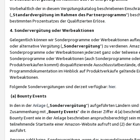
Vorbehaltlich der in diesem Vergütungskatalog beschriebenen Einschr
(„
Standardvergütung im Rahmen des Partnerprogramms
“) besc
bestimmten Prozentsatzes der Qualifizierten Erlöse.
4. Sondervergütung oder Werbeaktionen
Gelegentlich können wir Sonderprogramme oder Werbeaktionen auflegen,
oder alternative Vergütung („
Sondervergütung
”) zu verdienen. Amazo
Sonderprogramme oder Werbeaktionen jederzeit ganz oder teilweise einz
Sonderprogramme oder Werbeaktionen (auch Sonderprogramme oder We
Produktverkäufen kommt) disqualifizierende Ausschlusstatbestände, di
Programmdokumentation im Hinblick auf Produktverkäufe geltende E
Werbeaktionen.
Folgende Sondervergütungen sind derzeit verfügbar:
hier
.
(a) Bounty Events
In den in der
Anlage
(„
Sondervergütung
“) aufgeführten Ländern sind
Zusammenhang mit „
Bounty Events
“ die in dieser Ziffer 4 (a) besch
Bounty Event wie in der Anlage beschrieben anspruchsberechtigt sein mu
teilnehmende Startseite einer Amazon-Website aufruft und (2) der Kun
ausführt.
Amazon zahlt keine Sondervergütung, wenn das zugrundeliegende Boun