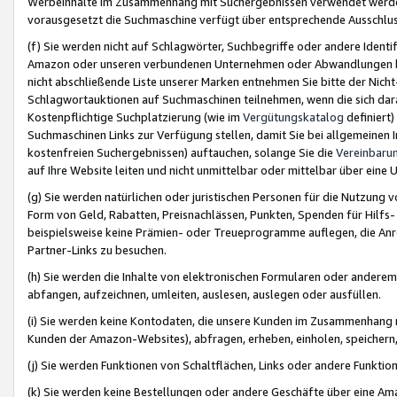
Werbeinhalte im Zusammenhang mit Suchergebnissen verwendet werden,
vorausgesetzt die Suchmaschine verfügt über entsprechende Ausschlu
(f) Sie werden nicht auf Schlagwörter, Suchbegriffe oder andere Ident
Amazon oder unseren verbundenen Unternehmen oder Abwandlungen bzw
nicht abschließende Liste unserer Marken entnehmen Sie bitte der Nich
Schlagwortauktionen auf Suchmaschinen teilnehmen, wenn die sich da
Kostenpflichtige Suchplatzierung (wie im
Vergütungskatalog
definiert
Suchmaschinen Links zur Verfügung stellen, damit Sie bei allgemeinen I
kostenfreien Suchergebnissen) auftauchen, solange Sie die
Vereinbaru
auf Ihre Website leiten und nicht unmittelbar oder mittelbar über eine
(g) Sie werden natürlichen oder juristischen Personen für die Nutzung 
Form von Geld, Rabatten, Preisnachlässen, Punkten, Spenden für Hilfs
beispielsweise keine Prämien- oder Treueprogramme auflegen, die Anrei
Partner-Links zu besuchen.
(h) Sie werden die Inhalte von elektronischen Formularen oder anderem M
abfangen, aufzeichnen, umleiten, auslesen, auslegen oder ausfüllen.
(i) Sie werden keine Kontodaten, die unsere Kunden im Zusammenhang 
Kunden der Amazon-Websites), abfragen, erheben, einholen, speichern,
(j) Sie werden Funktionen von Schaltflächen, Links oder andere Funkti
(k) Sie werden keine Bestellungen oder andere Geschäfte über eine Ama