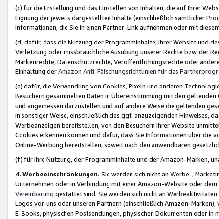
(c) für die Erstellung und das Einstellen von Inhalten, die auf Ihrer We
Eignung der jeweils dargestellten Inhalte (einschließlich sämtlicher 
Informationen, die Sie in einen Partner-Link aufnehmen oder mit diese
(d) dafür, dass die Nutzung der Programminhalte, Ihrer Website und des 
Verletzung oder missbräuchliche Ausübung unserer Rechte bzw. der Recht
Markenrechte, Datenschutzrechte, Veröffentlichungsrechte oder anderer
Einhaltung der
Amazon Anti-Fälschungsrichtlinien für das Partnerpro
(e) dafür, die Verwendung von Cookies, Pixeln und anderen Technologien
Besuchern gesammelten Daten in Übereinstimmung mit den geltenden Ge
und angemessen darzustellen und auf andere Weise die geltenden geset
in sonstiger Weise, einschließlich des ggf. anzuzeigenden Hinweises, d
Werbeanzeigen bereitstellen, von den Besuchern Ihrer Website unmitte
Cookies erkennen können und dafür, dass Sie Informationen über die v
Online-Werbung bereitstellen, soweit nach den anwendbaren gesetzlic
(f) für Ihre Nutzung, der Programminhalte und der Amazon-Marken, u
4. Werbeeinschränkungen.
Sie werden sich nicht an Werbe-, Market
Unternehmen oder in Verbindung mit einer Amazon-Website oder dem Pa
Vereinbarung
gestattet sind. Sie werden sich nicht an Werbeaktivitäten
Logos von uns oder unseren Partnern (einschließlich Amazon-Marken), 
E-Books, physischen Postsendungen, physischen Dokumenten oder in 