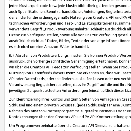
jeden Musterquellcode bzw. jede Musterbibliothek geltenden gesonder
auch Spezifikationen, Benutzerhandbücher, Anleitungen, Begleitmaterial
denen die für die ordnungsgemäße Nutzung von Creators API und PA A
technischen Anforderungen und Test- und Leistungskriterien (zusammen
verwendete Begriff „Produktwerbungsinhalte“ schließt ausdrücklich al
Lizenz zur Verfügung stellen, sowie alle von uns zur Verfügung gestel
ausdrücklich nicht auf Daten, Bilder, Texte oder sonstige Informatione
es sich nicht um eine Amazon-Website handelt.
(b) Abrufen von Produktwerbungsinhalten. Sie können Produkt-Werbein
ausdrückliche vorherige schriftliche Genehmigung erteilt haben, könn
wir über die Creators API Feeds zur Verfügung stellen. Wenn Sie Produk
Nutzung von Datenfeeds dieser Lizenz. Sie erkennen an, dass wir Creat
API oder Datenfeeds jederzeit ändern, auslaufen lassen oder neu veröffe
Verantwortung liegt, sicherzustellen, dass Ihr Zugriff auf die und Ihr
jeweiligen Zeitpunkt aktuellen Anforderungen (einschließlich dieser Liz
Zur Identifizierung Ihres Kontos und zum Stellen von Anfragen an Crea
Schlüssel und einem privaten Schlüssel (jedes Schlüsselpaar eine „Kon
Rahmen des Amazon-Partnerprogramms zugeteilte Partner-ID oder ein
Kontokennungen über den Creators API und PA API Kontoerstellungspro
Um Programmwerbeinhalte über die Creators API Dienste zu erhalten, m