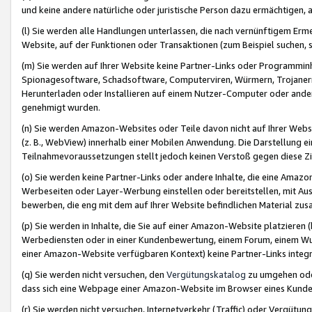
und keine andere natürliche oder juristische Person dazu ermächtigen, a
(l) Sie werden alle Handlungen unterlassen, die nach vernünftigem Erme
Website, auf der Funktionen oder Transaktionen (zum Beispiel suchen, s
(m) Sie werden auf Ihrer Website keine Partner-Links oder Programmin
Spionagesoftware, Schadsoftware, Computerviren, Würmern, Trojaner
Herunterladen oder Installieren auf einem Nutzer-Computer oder ande
genehmigt wurden.
(n) Sie werden Amazon-Websites oder Teile davon nicht auf Ihrer Websi
(z. B., WebView) innerhalb einer Mobilen Anwendung. Die Darstellung ein
Teilnahmevoraussetzungen stellt jedoch keinen Verstoß gegen diese Zif
(o) Sie werden keine Partner-Links oder andere Inhalte, die eine Am
Werbeseiten oder Layer-Werbung einstellen oder bereitstellen, mit Au
bewerben, die eng mit dem auf Ihrer Website befindlichen Material z
(p) Sie werden in Inhalte, die Sie auf einer Amazon-Website platzier
Werbediensten oder in einer Kundenbewertung, einem Forum, einem Wun
einer Amazon-Website verfügbaren Kontext) keine Partner-Links integr
(q) Sie werden nicht versuchen, den
Vergütungskatalog
zu umgehen oder
dass sich eine Webpage einer Amazon-Website im Browser eines Kunden 
(r) Sie werden nicht versuchen, Internetverkehr (Traffic) oder Vergü