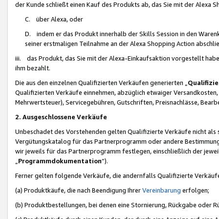
der Kunde schließt einen Kauf des Produkts ab, das Sie mit der Alexa 
C. über Alexa, oder
D. indem er das Produkt innerhalb der Skills Session in den Waren
seiner erstmaligen Teilnahme an der Alexa Shopping Action abschlie
iii. das Produkt, das Sie mit der Alexa-Einkaufsaktion vorgestellt ha
ihm bezahlt.
Die aus den einzelnen Qualifizierten Verkäufen generierten „
Qualifizi
Qualifizierten Verkäufe einnehmen, abzüglich etwaiger Versandkosten
Mehrwertsteuer), Servicegebühren, Gutschriften, Preisnachlässe, Bear
2. Ausgeschlossene Verkäufe
Unbeschadet des Vorstehenden gelten Qualifizierte Verkäufe nicht als
Vergütungskatalog für das Partnerprogramm oder andere Bestimmungen,
wir jeweils für das Partnerprogramm festlegen, einschließlich der jewe
„
Programmdokumentation
“).
Ferner gelten folgende Verkäufe, die andernfalls Qualifizierte Verkä
(a) Produktkäufe, die nach Beendigung Ihrer
Vereinbarung
erfolgen;
(b) Produktbestellungen, bei denen eine Stornierung, Rückgabe oder R