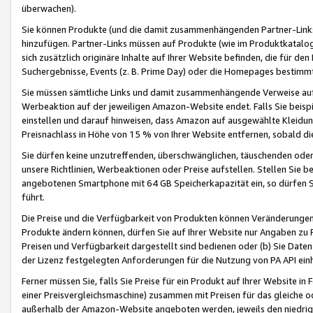
überwachen).
Sie können Produkte (und die damit zusammenhängenden Partner-Links)
hinzufügen. Partner-Links müssen auf Produkte (wie im Produktkatalog de
sich zusätzlich originäre Inhalte auf Ihrer Website befinden, die für 
Suchergebnisse, Events (z. B. Prime Day) oder die Homepages bestimmte
Sie müssen sämtliche Links und damit zusammenhängende Verweise auf z
Werbeaktion auf der jeweiligen Amazon-Website endet. Falls Sie beisp
einstellen und darauf hinweisen, dass Amazon auf ausgewählte Kleidun
Preisnachlass in Höhe von 15 % von Ihrer Website entfernen, sobald di
Sie dürfen keine unzutreffenden, überschwänglichen, täuschenden od
unsere Richtlinien, Werbeaktionen oder Preise aufstellen. Stellen Sie 
angebotenen Smartphone mit 64 GB Speicherkapazität ein, so dürfen S
führt.
Die Preise und die Verfügbarkeit von Produkten können Veränderungen 
Produkte ändern können, dürfen Sie auf Ihrer Website nur Angaben zu P
Preisen und Verfügbarkeit dargestellt sind bedienen oder (b) Sie Daten
der Lizenz festgelegten Anforderungen für die Nutzung von PA API einh
Ferner müssen Sie, falls Sie Preise für ein Produkt auf Ihrer Website in 
einer Preisvergleichsmaschine) zusammen mit Preisen für das gleiche o
außerhalb der Amazon-Website angeboten werden, jeweils den niedrigst