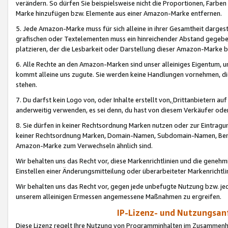
verändern. So dürfen Sie beispielsweise nicht die Proportionen, Farb
Marke hinzufügen bzw. Elemente aus einer Amazon-Marke entfernen.
5. Jede Amazon-Marke muss für sich alleine in ihrer Gesamtheit darge
grafischen oder Textelementen muss ein hinreichender Abstand gegebe
platzieren, der die Lesbarkeit oder Darstellung dieser Amazon-Marke b
6. Alle Rechte an den Amazon-Marken sind unser alleiniges Eigentum, 
kommt alleine uns zugute. Sie werden keine Handlungen vornehmen, 
stehen.
7. Du darfst kein Logo von, oder Inhalte erstellt von,
Drittanbietern au
anderweitig verwenden, es sei denn, du hast von diesem Verkäufer oder
8. Sie dürfen in keiner Rechtsordnung Marken nutzen oder zur Eintragu
keiner Rechtsordnung Marken, Domain-Namen, Subdomain-Namen, Benu
Amazon-Marke zum Verwechseln ähnlich sind.
Wir behalten uns das Recht vor, diese Markenrichtlinien und die gene
Einstellen einer Änderungsmitteilung oder überarbeiteter Markenricht
Wir behalten uns das Recht vor, gegen jede unbefugte Nutzung bzw. jede 
unserem alleinigen Ermessen angemessene Maßnahmen zu ergreifen.
IP-Lizenz- und Nutzungsan
Diese Lizenz regelt Ihre Nutzung von Programminhalten im Zusammen