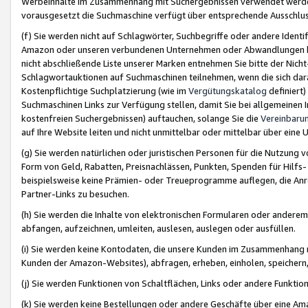
Werbeinhalte im Zusammenhang mit Suchergebnissen verwendet werden,
vorausgesetzt die Suchmaschine verfügt über entsprechende Ausschlu
(f) Sie werden nicht auf Schlagwörter, Suchbegriffe oder andere Ident
Amazon oder unseren verbundenen Unternehmen oder Abwandlungen bzw
nicht abschließende Liste unserer Marken entnehmen Sie bitte der Nich
Schlagwortauktionen auf Suchmaschinen teilnehmen, wenn die sich da
Kostenpflichtige Suchplatzierung (wie im
Vergütungskatalog
definiert
Suchmaschinen Links zur Verfügung stellen, damit Sie bei allgemeinen I
kostenfreien Suchergebnissen) auftauchen, solange Sie die
Vereinbaru
auf Ihre Website leiten und nicht unmittelbar oder mittelbar über eine
(g) Sie werden natürlichen oder juristischen Personen für die Nutzung 
Form von Geld, Rabatten, Preisnachlässen, Punkten, Spenden für Hilfs
beispielsweise keine Prämien- oder Treueprogramme auflegen, die Anrei
Partner-Links zu besuchen.
(h) Sie werden die Inhalte von elektronischen Formularen oder anderem M
abfangen, aufzeichnen, umleiten, auslesen, auslegen oder ausfüllen.
(i) Sie werden keine Kontodaten, die unsere Kunden im Zusammenhang 
Kunden der Amazon-Websites), abfragen, erheben, einholen, speichern,
(j) Sie werden Funktionen von Schaltflächen, Links oder andere Funkti
(k) Sie werden keine Bestellungen oder andere Geschäfte über eine Ama