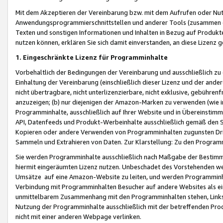
Mit dem Akzeptieren der Vereinbarung bzw. mit dem Aufrufen oder Nutz
Anwendungsprogrammierschnittstellen und anderer Tools (zusammen die
Texten und sonstigen Informationen und Inhalten in Bezug auf Produkte
nutzen können, erklären Sie sich damit einverstanden, an diese Lizenz 
1. Eingeschränkte Lizenz für Programminhalte
Vorbehaltlich der Bedingungen der Vereinbarung und ausschließlich z
Einhaltung der Vereinbarung (einschließlich dieser Lizenz und der ande
nicht übertragbare, nicht unterlizenzierbare, nicht exklusive, gebühren
anzuzeigen; (b) nur diejenigen der Amazon-Marken zu verwenden (wie in 
Programminhalte, ausschließlich auf Ihrer Website und in Übereinstimmu
API, Datenfeeds und Produkt-Werbeinhalte ausschließlich gemäß den Spe
Kopieren oder andere Verwenden von Programminhalten zugunsten Dri
Sammeln und Extrahieren von Daten. Zur Klarstellung: Zu den Program
Sie werden Programminhalte ausschließlich nach Maßgabe der Besti
hiermit eingeräumten Lizenz nutzen. Unbeschadet des Vorstehenden we
Umsätze auf eine Amazon-Website zu leiten, und werden Programminhal
Verbindung mit Programminhalten Besucher auf andere Websites als ein
unmittelbarem Zusammenhang mit den Programminhalten stehen, Links z
Nutzung der Programminhalte ausschließlich mit der betreffenden Pr
nicht mit einer anderen Webpage verlinken.