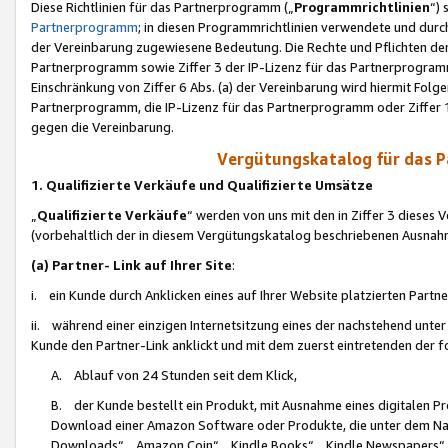
Diese Richtlinien für das Partnerprogramm („
Programmrichtlinien
“)
Partnerprogramm
; in diesen Programmrichtlinien verwendete und durch
der Vereinbarung zugewiesene Bedeutung. Die Rechte und Pflichten de
Partnerprogramm sowie Ziffer 3 der IP-Lizenz für das Partnerprogram
Einschränkung von Ziffer 6 Abs. (a) der Vereinbarung wird hiermit Fol
Partnerprogramm, die IP-Lizenz für das Partnerprogramm oder Ziffer 1
gegen die Vereinbarung.
Vergütungskatalog für das 
1. Qualifizierte Verkäufe und Qualifizierte Umsätze
„
Qualifizierte Verkäufe
“ werden von uns mit den in Ziffer 3 diese
(vorbehaltlich der in diesem Vergütungskatalog beschriebenen Ausnah
(a) Partner- Link auf Ihrer Site
:
i. ein Kunde durch Anklicken eines auf Ihrer Website platzierten Part
ii. während einer einzigen Internetsitzung eines der nachstehend unter (i)
Kunde den Partner-Link anklickt und mit dem zuerst eintretenden der f
A. Ablauf von 24 Stunden seit dem Klick,
B. der Kunde bestellt ein Produkt, mit Ausnahme eines digitalen P
Download einer Amazon Software oder Produkte, die unter dem N
Downloads“, „Amazon Coin“, „Kindle Books“, „Kindle Newspapers“, „