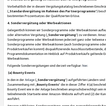
Vorbehaltlich der in diesem Vergütungskatalog beschriebenen Einschr
(„
Standardvergütung im Rahmen des Partnerprogramms
“) besc
bestimmten Prozentsatzes der Qualifizierten Erlöse.
4. Sondervergütung oder Werbeaktionen
Gelegentlich können wir Sonderprogramme oder Werbeaktionen auflegen,
oder alternative Vergütung („
Sondervergütung
”) zu verdienen. Amazo
Sonderprogramme oder Werbeaktionen jederzeit ganz oder teilweise einz
Sonderprogramme oder Werbeaktionen (auch Sonderprogramme oder We
Produktverkäufen kommt) disqualifizierende Ausschlusstatbestände, di
Programmdokumentation im Hinblick auf Produktverkäufe geltende E
Werbeaktionen.
Folgende Sondervergütungen sind derzeit verfügbar:
hier
.
(a) Bounty Events
In den in der
Anlage
(„
Sondervergütung
“) aufgeführten Ländern sind
Zusammenhang mit „
Bounty Events
“ die in dieser Ziffer 4 (a) besch
Bounty Event wie in der Anlage beschrieben anspruchsberechtigt sein mu
teilnehmende Startseite einer Amazon-Website aufruft und (2) der Kun
ausführt.
Amazon zahlt keine Sondervergütung, wenn das zugrundeliegende Boun