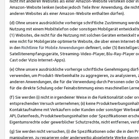
nicht mit anderen Websites als einer Amazon-Website verlinken oder i
Amazon-Website lenken (wobei jedoch Teile Ihrer Anwendung, die nich
anderen Websites als einer Amazon-Website enthalten dürfen).
(d) Ohne unsere ausdrückliche vorherige schriftliche Zustimmung werd
Nutzung mit einem Mobiltelefon oder sonstigen Mobilgerät entwickelt
(1) Websites, die nicht für die Nutzung mit solchen Geräten entwickelt
eine nicht für Mobilgeräte optimierte Website, die über einen Interne
in den
Richtlinie für Mobile Anwendungen
definiert, oder (3) Beistellge
Satellitenempfangsgeräte, Streaming-Video-Player, Blu-Ray-Player ode
Cast oder Vizio Internet-Apps).
(e) Ohne unsere ausdrückliche vorherige schriftliche Genehmigung dürfe
verwenden, um Produkt-Werbeinhalte zu aggregieren, zu analysieren, 
anderen Anwendungen, die für die Verwendung durch Personen oder Or
für die direkte Schulung oder Feinabstimmung eines maschinellen Lern
(f) Sie werden (i) nicht in irgendeiner Weise in die Funktionalität ode
entsprechenden Versuch unternehmen; (ii) keine Produktwerbungsinha
Kontaktaufnahme mit Verkäufern oder Kunden oder sonstiger Werbeaktiv
API, Datenfeeds, Produktwerbungsinhalten oder Spezifikationen erschei
Eigentumsrechte oder gewerblicher Schutzrechte, nicht entfernen, verd
(g) Sie werden nicht versuchen, (i) die Spezifikationen oder die in de
manipulieren, zu reparieren oder anderweitig abgeleitete Werke davon z