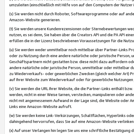
umzuleiten (einschließlich mit Hilfe von auf den Computern der Nutzer i
(s) Sie werden nicht durch Roboter, Softwareprogramme oder auf andere
Amazon-Website generieren.
(t) Sie werden unsere Kundenrezensionen oder Sternebewertungen wed
nutzen, es sei denn, Sie haben über die Creators API und die PA API e
erfüllen die in der Lizenz beschriebenen Voraussetzungen für die Nutzu
(u) Sie werden weder unmittelbar noch mittelbar über Partner-Links P
oder zu Nutzung durch eine andere natürliche oder juristische Person,
Geschäftspartnern nicht gestatten bzw. diese nicht dazu auffordern od
andere natürliche oder juristische Person, unmittelbar oder mittelbar
zu Wiederverkaufs- oder gewerblichen Zwecken (gleich welcher Art) 
auf Ihrer Website zum Wiederverkauf oder für gewerbliche Nutzungen 
(v) Sie werden die URL Ihrer Website, die die Partner-Links enthält b
werden, nicht in einer Weise tarnen, verstecken, manipulieren oder and
nicht mit angemessenem Aufwand in der Lage sind, die Website oder A
Links eine Amazon-Website aufruft.
(w) Sie werden keine Link-Verkürzungen, Schaltflächen, Hyperlinks ode
dahingehend hervorrufen, dass Sie auf eine Amazon-Website verlinken
(x) Auf unser Verlangen hin legen Sie uns eine schriftliche Bestätigung