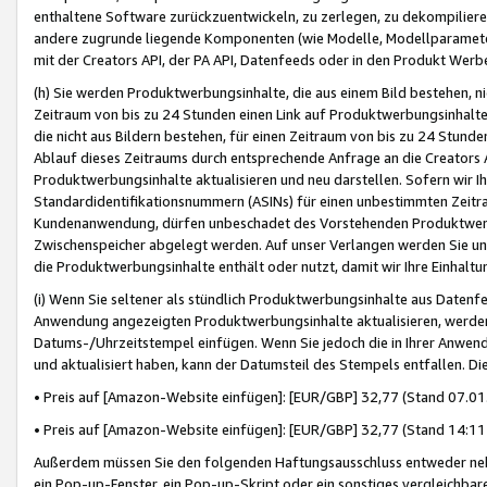
enthaltene Software zurückzuentwickeln, zu zerlegen, zu dekompilier
andere zugrunde liegende Komponenten (wie Modelle, Modellparameter
mit der Creators API, der PA API, Datenfeeds oder in den Produkt Werb
(h) Sie werden Produktwerbungsinhalte, die aus einem Bild bestehen, ni
Zeitraum von bis zu 24 Stunden einen Link auf Produktwerbungsinhalte
die nicht aus Bildern bestehen, für einen Zeitraum von bis zu 24 Stund
Ablauf dieses Zeitraums durch entsprechende Anfrage an die Creators 
Produktwerbungsinhalte aktualisieren und neu darstellen. Sofern wir Ih
Standardidentifikationsnummern (ASINs) für einen unbestimmten Zeitra
Kundenanwendung, dürfen unbeschadet des Vorstehenden Produktwerbu
Zwischenspeicher abgelegt werden. Auf unser Verlangen werden Sie un
die Produktwerbungsinhalte enthält oder nutzt, damit wir Ihre Einhalt
(i) Wenn Sie seltener als stündlich Produktwerbungsinhalte aus Datenfe
Anwendung angezeigten Produktwerbungsinhalte aktualisieren, werden 
Datums-/Uhrzeitstempel einfügen. Wenn Sie jedoch die in Ihrer Anwe
und aktualisiert haben, kann der Datumsteil des Stempels entfallen. Dies
• Preis auf [Amazon-Website einfügen]: [EUR/GBP] 32,77 (Stand 07.01.
• Preis auf [Amazon-Website einfügen]: [EUR/GBP] 32,77 (Stand 14:11 
Außerdem müssen Sie den folgenden Haftungsausschluss entweder neb
ein Pop-up-Fenster, ein Pop-up-Skript oder ein sonstiges vergleichba