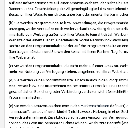
auf eine Informationsseite auf einer Amazon-Website, der nicht als Part
Bannern); ohne Einschränkung der Allgemeingültigkeit des Vorstehende
Besucher Ihrer Website unsichtbar, unlesbar oder unentzifferbar mache
(b) Sie werden Programminhalte bzw. Anwendungen, die Programminhalt
anzeigen, weder verkaufen noch weiterverkaufen, weitergeben, unterli
innerhalb von Werbung außerhalb Ihrer Website (einschließlich Werbun
Website oder einem Dienst (einschließlich Social Networking-Website
Rechte an den Programminhalten oder auf die Programminhalte an eine a
übertragen müssten, und Sie werden keine mit Ihrem Partner-Tag formati
Ihre Website ist.
(c) Sie werden Programminhalte, die nicht mehr auf einer Amazon-Websit
mehr zur Nutzung zur Verfügung stehen, umgehend von Ihrer Website e
(d) Sie werden keine Programminhalte, einschließlich in den Programmin
eine Person bzw. ein Unternehmen ein bestimmtes Produkt, eine Dienstle
geschäftlichen Beziehung oder Verbindung zu diesen steht (einschließli
Programminhalten).
(e) Sie werden Amazon-Marken (wie in den
Markenrichtlinien
definiert) 
„ammazon“, „amaozn“ und „kindel“) nicht zwecks Nutzung in einer Suc
Versuch unternehmen). Zusätzlich zu sonstigen Amazon zur Verfügung 
sorgen, dass von uns benannte Suchmaschinen Geschützte Begriffe (wie 