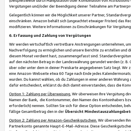
(beispielsweise durch Manipulation oder Kombination von Attributions-
Vergütungen und/oder der Beendigung deiner Teilnahme am Partnerp
Gelegentlich können wir die Möglichkeit unserer Partner, Standardv
einschränken. Amazon behält sich (ungeachtet etwaiger Fristen) das Re
modifizieren. Weitere Informationen zu Einschränkungen für Vergütung
6. Erfassung und Zahlung von Vergütungen
Wir werden wirtschaftlich vertretbare Anstrengungen unternehmen, um 
Nachverfolgung zu ermöglichen und unsere Berichte zu erstellen und di
diesem Monat verdient hast, zusammengefasst sind. Standardvergütung
auf den nächsten Betrag in der Landeswährung gerundet werden (z. B. C
über oder unter dem in deiner Preiskarte angegebenen Satz liegt. Wir
eine Amazon-Webseite etwa 60 Tage nach Ende jedes Kalendermonats, i
wurden. Du kannst wählen, ob du Zahlungen in einer anderen Währung
dafür entscheidest, erklärst du dich damit einverstanden, dass die K
Option 1: Zahlung per Überweisung.
Wir überweisen Ihre Vergütung dir
Namen der Bank, die Kontonummer, den Namen des Kontoinhabers bzw. a
erforderlich) nennen. Sollten Sie sich für diese Option entscheiden, be
fällige Gesamtbetrag den in der
Übersicht Mindestauszahlungsbet
Option 2: Zahlung per Amazon-Geschenkgutschein.
Wir übersenden Ihne
Partnerkonto genannte Haupt-E-Mail-Adresse. Diese Geschenkgutschei