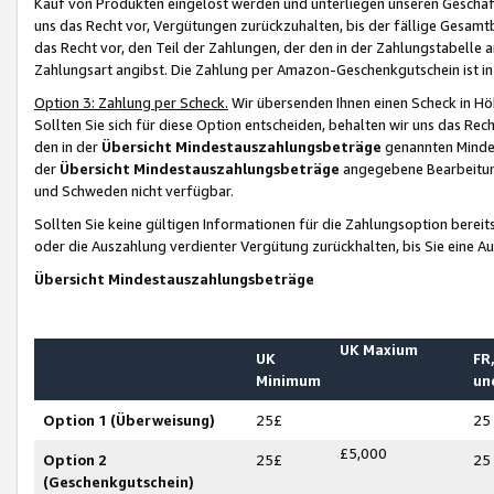
Kauf von Produkten eingelöst werden und unterliegen unseren Geschäf
uns das Recht vor, Vergütungen zurückzuhalten, bis der fällige Gesamt
das Recht vor, den Teil der Zahlungen, der den in der Zahlungstabelle 
Zahlungsart angibst. Die Zahlung per Amazon-Geschenkgutschein ist in
Option 3: Zahlung per Scheck.
Wir übersenden Ihnen einen Scheck in Höh
Sollten Sie sich für diese Option entscheiden, behalten wir uns das Rec
den in der
Übersicht Mindestauszahlungsbeträge
genannten Mindest
der
Übersicht Mindestauszahlungsbeträge
angegebene Bearbeitung
und Schweden nicht verfügbar.
Sollten Sie keine gültigen Informationen für die Zahlungsoption bereit
oder die Auszahlung verdienter Vergütung zurückhalten, bis Sie eine A
Übersicht Mindestauszahlungsbeträge
UK Maxium
UK
FR,
Minimum
un
Option 1 (Überweisung)
25£
25
£5,000
Option 2
25£
25
(Geschenkgutschein)