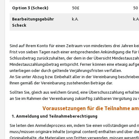
Option 3 (Scheck)
50£
50
Bearbeitungsgebühr
k.A.
k.A
Scheck
Sind auf Ihrem Konto für einen Zeitraum von mindestens drei Jahren kein
Frist von sieben Tagen nach einer entsprechenden Ankündigung die für
Schlussbetrag zurückzuhalten, der dem in der Übersicht Mindestausz
Mindestauszahlungsbetrag entspricht. Ferner können eine etwaig aufg
unterliegen oder durch geltende Verjährungsfristen verfallen.
An Sie unter Abzug bzw. Einbehalt aller in der Vereinbarung beschrieb
Ihnen gemäß der Vereinbarung zustehenden Beträge dar.
Sollten Sie, gleich aus welchem Grund, eine Überschusszahlung erhalte
an Sie im Rahmen der Vereinbarung zukünftig zahlbaren Vergütung zu 
Voraussetzungen für die Teilnahme a
1. Anmeldung und Teilnahmeberechtigung
Sie leiten den Anmeldeprozess ein, indem Sie einen vollständigen und 
muss/müssen originäre Inhalte (original content) enthalten und über d
Originalinhalte, die Materialien von Dritten verwenden, müssen wese