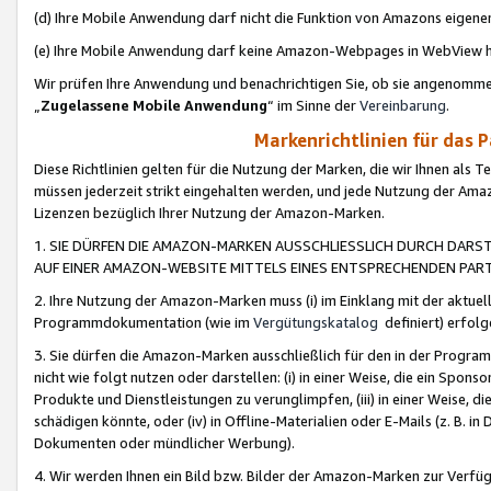
(d) Ihre Mobile Anwendung darf nicht die Funktion von Amazons eige
(e) Ihre Mobile Anwendung darf keine Amazon-Webpages in WebView 
Wir prüfen Ihre Anwendung und benachrichtigen Sie, ob sie angenomm
„
Zugelassene Mobile Anwendung
“ im Sinne der
Vereinbarung
.
Markenrichtlinien für das 
Diese Richtlinien gelten für die Nutzung der Marken, die wir Ihnen als 
müssen jederzeit strikt eingehalten werden, und jede Nutzung der Ama
Lizenzen bezüglich Ihrer Nutzung der Amazon-Marken.
1. SIE DÜRFEN DIE AMAZON-MARKEN AUSSCHLIESSLICH DURCH DARS
AUF EINER AMAZON-WEBSITE MITTELS EINES ENTSPRECHENDEN PART
2. Ihre Nutzung der Amazon-Marken muss (i) im Einklang mit der aktuells
Programmdokumentation (wie im
Vergütungskatalog
definiert) erfolg
3. Sie dürfen die Amazon-Marken ausschließlich für den in der Progr
nicht wie folgt nutzen oder darstellen: (i) in einer Weise, die ein Spo
Produkte und Dienstleistungen zu verunglimpfen, (iii) in einer Weise
schädigen könnte, oder (iv) in Offline-Materialien oder E-Mails (z. B.
Dokumenten oder mündlicher Werbung).
4. Wir werden Ihnen ein Bild bzw. Bilder der Amazon-Marken zur Verfüg