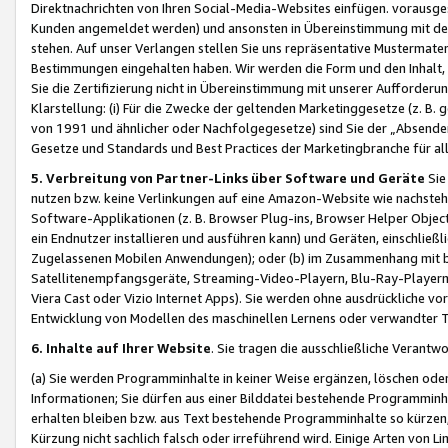
Direktnachrichten von Ihren Social-Media-Websites einfügen. vorausg
Kunden angemeldet werden) und ansonsten in Übereinstimmung mit der
stehen. Auf unser Verlangen stellen Sie uns repräsentative Mustermater
Bestimmungen eingehalten haben. Wir werden die Form und den Inhalt, di
Sie die Zertifizierung nicht in Übereinstimmung mit unserer Aufforderu
Klarstellung: (i) Für die Zwecke der geltenden Marketinggesetze (z. 
von 1991 und ähnlicher oder Nachfolgegesetze) sind Sie der „Absender“ j
Gesetze und Standards und Best Practices der Marketingbranche für 
5. Verbreitung von Partner-Links über Software und Geräte
Sie
nutzen bzw. keine Verlinkungen auf eine Amazon-Website wie nachsteh
Software-Applikationen (z. B. Browser Plug-ins, Browser Helper Objec
ein Endnutzer installieren und ausführen kann) und Geräten, einschlie
Zugelassenen Mobilen Anwendungen); oder (b) im Zusammenhang mit bzw.
Satellitenempfangsgeräte, Streaming-Video-Playern, Blu-Ray-Playern 
Viera Cast oder Vizio Internet Apps). Sie werden ohne ausdrückliche v
Entwicklung von Modellen des maschinellen Lernens oder verwandter 
6. Inhalte auf Ihrer Website
. Sie tragen die ausschließliche Verantwo
(a) Sie werden Programminhalte in keiner Weise ergänzen, löschen oder
Informationen; Sie dürfen aus einer Bilddatei bestehende Programminhal
erhalten bleiben bzw. aus Text bestehende Programminhalte so kürzen, 
Kürzung nicht sachlich falsch oder irreführend wird. Einige Arten von L