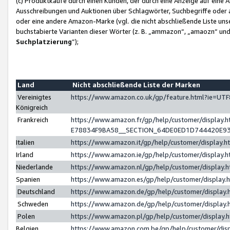
(c) Produktkäufe durch einen Kunden, der durch eine Anzeige auf eine 
Ausschreibungen und Auktionen über Schlagwörter, Suchbegriffe oder 
oder eine andere Amazon-Marke (vgl. die nicht abschließende Liste un
buchstabierte Varianten dieser Wörter (z. B. „ammazon“, „amaozn“ und „
Suchplatzierung
”);
Land
Nicht abschließende Liste der Marken
Vereinigtes
https://www.amazon.co.uk/gp/feature.html?ie=U
Königreich
Frankreich
https://www.amazon.fr/gp/help/customer/displa
E78834F9BA58__SECTION_64DE0ED1D744420E9
Italien
https://www.amazon.it/gp/help/customer/display
Irland
https://www.amazon.ie/gp/help/customer/displa
Niederlande
https://www.amazon.nl/gp/help/customer/display
Spanien
https://www.amazon.es/gp/help/customer/display
Deutschland
https://www.amazon.de/gp/help/customer/displa
Schweden
https://www.amazon.de/gp/help/customer/displa
Polen
https://www.amazon.pl/gp/help/customer/display
Belgien
https://www.amazon.com.be/gp/help/customer/d