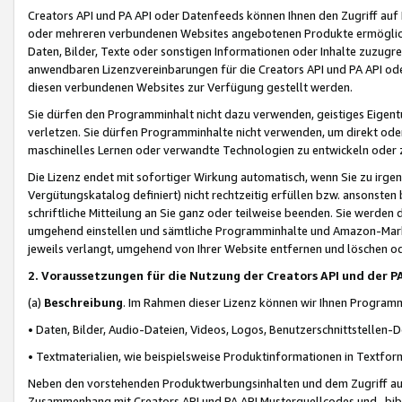
Creators API und PA API oder Datenfeeds können Ihnen den Zugriff auf D
oder mehreren verbundenen Websites angebotenen Produkte ermögliche
Daten, Bilder, Texte oder sonstigen Informationen oder Inhalte zuzugre
anwendbaren Lizenzvereinbarungen für die Creators API und PA API od
diesen verbundenen Websites zur Verfügung gestellt werden.
Sie dürfen den Programminhalt nicht dazu verwenden, geistiges Eigent
verletzen. Sie dürfen Programminhalte nicht verwenden, um direkt ode
maschinelles Lernen oder verwandte Technologien zu entwickeln oder zu
Die Lizenz endet mit sofortiger Wirkung automatisch, wenn Sie zu irg
Vergütungskatalog definiert) nicht rechtzeitig erfüllen bzw. ansonsten
schriftliche Mitteilung an Sie ganz oder teilweise beenden. Sie werden
umgehend einstellen und sämtliche Programminhalte und Amazon-Marke
jeweils verlangt, umgehend von Ihrer Website entfernen und löschen od
2. Voraussetzungen für die Nutzung der Creators API und der P
(a)
Beschreibung
. Im Rahmen dieser Lizenz können wir Ihnen Programmi
• Daten, Bilder, Audio-Dateien, Videos, Logos, Benutzerschnittstellen-
• Textmaterialien, wie beispielsweise Produktinformationen in Textfor
Neben den vorstehenden Produktwerbungsinhalten und dem Zugriff auf 
Zusammenhang mit Creators API und PA API Musterquellcodes und -bibli