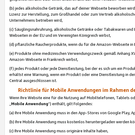
(b) jedes alkoholische Getränk, das auf deiner Webseite beworben wird
Lizenz zur Herstellung, zum Großhandel oder zum Vertrieb alkoholisch
Unternehmens betrieben wird,
(c) Säuglingsnahruhrung, alkoholische Getränke oder Tabakwaren und E
Webseiten in der EU und im Vereinigten Königreich wirbst,
(d) pflanzliche Raucherprodukte, wenn du für die Amazon-Webseite in B
(e) Produkte ohne medizinischen Verwendungszweck gemäß Anhang XVI 
Amazon-Webseite in Frankreich wirbst,
(f) jedes Produkt oder jede Dienstleistung, bei der es sich um ein Prod
erhältst eine Warnung, wenn ein Produkt oder eine Dienstleistung in de
Central ausgeschlossen ist.
Richtlinie für Mobile Anwendungen im Rahmen de
Wenn Ihre Website eine für die Nutzung auf Mobiltelefonen, Tablets 
„
Mobile Anwendung
“) enthält, gilt Folgendes:
(a) Ihre Mobile Anwendung muss in den App-Stores von Google Play, A
(b) Ihre Mobile Anwendung muss kostenlos heruntergeladen werden könn
(c) Ihre Mobile Anwendung muss originäre Inhalte haben,