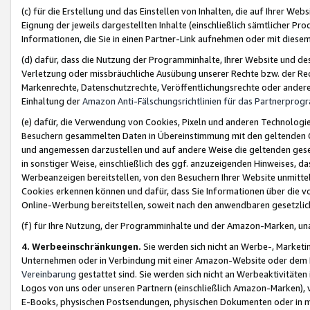
(c) für die Erstellung und das Einstellen von Inhalten, die auf Ihrer We
Eignung der jeweils dargestellten Inhalte (einschließlich sämtlicher 
Informationen, die Sie in einen Partner-Link aufnehmen oder mit diese
(d) dafür, dass die Nutzung der Programminhalte, Ihrer Website und des 
Verletzung oder missbräuchliche Ausübung unserer Rechte bzw. der Recht
Markenrechte, Datenschutzrechte, Veröffentlichungsrechte oder anderer
Einhaltung der
Amazon Anti-Fälschungsrichtlinien für das Partnerpro
(e) dafür, die Verwendung von Cookies, Pixeln und anderen Technologien
Besuchern gesammelten Daten in Übereinstimmung mit den geltenden Ge
und angemessen darzustellen und auf andere Weise die geltenden geset
in sonstiger Weise, einschließlich des ggf. anzuzeigenden Hinweises, d
Werbeanzeigen bereitstellen, von den Besuchern Ihrer Website unmitte
Cookies erkennen können und dafür, dass Sie Informationen über die v
Online-Werbung bereitstellen, soweit nach den anwendbaren gesetzlic
(f) für Ihre Nutzung, der Programminhalte und der Amazon-Marken, u
4. Werbeeinschränkungen.
Sie werden sich nicht an Werbe-, Market
Unternehmen oder in Verbindung mit einer Amazon-Website oder dem Pa
Vereinbarung
gestattet sind. Sie werden sich nicht an Werbeaktivitäten
Logos von uns oder unseren Partnern (einschließlich Amazon-Marken), 
E-Books, physischen Postsendungen, physischen Dokumenten oder in 