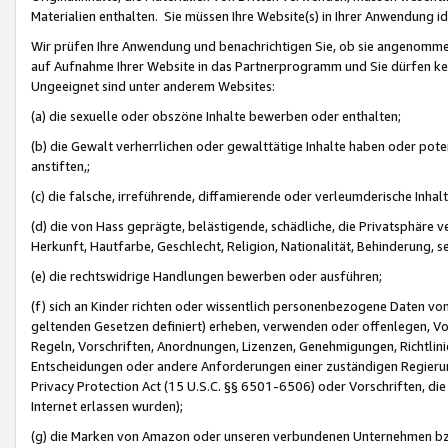
Materialien enthalten. Sie müssen Ihre Website(s) in Ihrer Anwendung ide
Wir prüfen Ihre Anwendung und benachrichtigen Sie, ob sie angenommen
auf Aufnahme Ihrer Website in das Partnerprogramm und Sie dürfen kei
Ungeeignet sind unter anderem Websites:
(a) die sexuelle oder obszöne Inhalte bewerben oder enthalten;
(b) die Gewalt verherrlichen oder gewalttätige Inhalte haben oder pot
anstiften,;
(c) die falsche, irreführende, diffamierende oder verleumderische Inha
(d) die von Hass geprägte, belästigende, schädliche, die Privatsphäre v
Herkunft, Hautfarbe, Geschlecht, Religion, Nationalität, Behinderung, 
(e) die rechtswidrige Handlungen bewerben oder ausführen;
(f) sich an Kinder richten oder wissentlich personenbezogene Daten vo
geltenden Gesetzen definiert) erheben, verwenden oder offenlegen, Vo
Regeln, Vorschriften, Anordnungen, Lizenzen, Genehmigungen, Richtlini
Entscheidungen oder andere Anforderungen einer zuständigen Regierung
Privacy Protection Act (15 U.S.C. §§ 6501-6506) oder Vorschriften, di
Internet erlassen wurden);
(g) die Marken von Amazon oder unseren verbundenen Unternehmen b