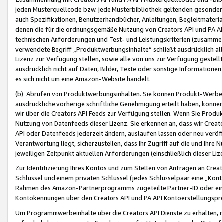
jeden Musterquellcode bzw. jede Musterbibliothek geltenden gesonder
auch Spezifikationen, Benutzerhandbücher, Anleitungen, Begleitmaterial
denen die für die ordnungsgemäße Nutzung von Creators API und PA A
technischen Anforderungen und Test- und Leistungskriterien (zusammen
verwendete Begriff „Produktwerbungsinhalte“ schließt ausdrücklich al
Lizenz zur Verfügung stellen, sowie alle von uns zur Verfügung gestel
ausdrücklich nicht auf Daten, Bilder, Texte oder sonstige Informatione
es sich nicht um eine Amazon-Website handelt.
(b) Abrufen von Produktwerbungsinhalten. Sie können Produkt-Werbein
ausdrückliche vorherige schriftliche Genehmigung erteilt haben, könn
wir über die Creators API Feeds zur Verfügung stellen. Wenn Sie Produk
Nutzung von Datenfeeds dieser Lizenz. Sie erkennen an, dass wir Creat
API oder Datenfeeds jederzeit ändern, auslaufen lassen oder neu veröffe
Verantwortung liegt, sicherzustellen, dass Ihr Zugriff auf die und Ihr
jeweiligen Zeitpunkt aktuellen Anforderungen (einschließlich dieser Liz
Zur Identifizierung Ihres Kontos und zum Stellen von Anfragen an Crea
Schlüssel und einem privaten Schlüssel (jedes Schlüsselpaar eine „Kon
Rahmen des Amazon-Partnerprogramms zugeteilte Partner-ID oder ein
Kontokennungen über den Creators API und PA API Kontoerstellungspro
Um Programmwerbeinhalte über die Creators API Dienste zu erhalten, m