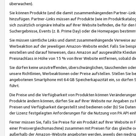
überwachen).
Sie können Produkte (und die damit zusammenhängenden Partner-Links)
hinzufügen. Partner-Links müssen auf Produkte (wie im Produktkatalog de
sich zusätzlich originäre Inhalte auf Ihrer Website befinden, die für 
Suchergebnisse, Events (z. B. Prime Day) oder die Homepages bestimmte
Sie müssen sämtliche Links und damit zusammenhängende Verweise auf z
Werbeaktion auf der jeweiligen Amazon-Website endet. Falls Sie beisp
einstellen und darauf hinweisen, dass Amazon auf ausgewählte Kleidun
Preisnachlass in Höhe von 15 % von Ihrer Website entfernen, sobald di
Sie dürfen keine unzutreffenden, überschwänglichen, täuschenden od
unsere Richtlinien, Werbeaktionen oder Preise aufstellen. Stellen Sie 
angebotenen Smartphone mit 64 GB Speicherkapazität ein, so dürfen S
führt.
Die Preise und die Verfügbarkeit von Produkten können Veränderungen 
Produkte ändern können, dürfen Sie auf Ihrer Website nur Angaben zu P
Preisen und Verfügbarkeit dargestellt sind bedienen oder (b) Sie Daten
der Lizenz festgelegten Anforderungen für die Nutzung von PA API einh
Ferner müssen Sie, falls Sie Preise für ein Produkt auf Ihrer Website in 
einer Preisvergleichsmaschine) zusammen mit Preisen für das gleiche o
außerhalb der Amazon-Website angeboten werden, jeweils den niedrigst