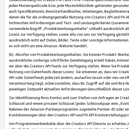
jeden Musterquellcode bzw. jede Musterbibliothek geltenden gesonder
auch Spezifikationen, Benutzerhandbücher, Anleitungen, Begleitmaterial
denen die für die ordnungsgemäße Nutzung von Creators API und PA A
technischen Anforderungen und Test- und Leistungskriterien (zusammen
verwendete Begriff „Produktwerbungsinhalte“ schließt ausdrücklich al
Lizenz zur Verfügung stellen, sowie alle von uns zur Verfügung gestel
ausdrücklich nicht auf Daten, Bilder, Texte oder sonstige Informatione
es sich nicht um eine Amazon-Website handelt.
(b) Abrufen von Produktwerbungsinhalten. Sie können Produkt-Werbein
ausdrückliche vorherige schriftliche Genehmigung erteilt haben, könn
wir über die Creators API Feeds zur Verfügung stellen. Wenn Sie Produk
Nutzung von Datenfeeds dieser Lizenz. Sie erkennen an, dass wir Creat
API oder Datenfeeds jederzeit ändern, auslaufen lassen oder neu veröffe
Verantwortung liegt, sicherzustellen, dass Ihr Zugriff auf die und Ihr
jeweiligen Zeitpunkt aktuellen Anforderungen (einschließlich dieser Liz
Zur Identifizierung Ihres Kontos und zum Stellen von Anfragen an Crea
Schlüssel und einem privaten Schlüssel (jedes Schlüsselpaar eine „Kon
Rahmen des Amazon-Partnerprogramms zugeteilte Partner-ID oder ein
Kontokennungen über den Creators API und PA API Kontoerstellungspro
Um Programmwerbeinhalte über die Creators API Dienste zu erhalten, m