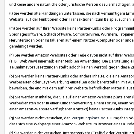
und keine andere natürliche oder juristische Person dazu ermächtigen, a
(l) Sie werden alle Handlungen unterlassen, die nach vernünftigem Erme
Website, auf der Funktionen oder Transaktionen (zum Beispiel suchen, s
(m) Sie werden auf Ihrer Website keine Partner-Links oder Programmin
Spionagesoftware, Schadsoftware, Computerviren, Würmern, Trojaner
Herunterladen oder Installieren auf einem Nutzer-Computer oder ande
genehmigt wurden.
(n) Sie werden Amazon-Websites oder Teile davon nicht auf Ihrer Websi
(z. B., WebView) innerhalb einer Mobilen Anwendung. Die Darstellung ein
Teilnahmevoraussetzungen stellt jedoch keinen Verstoß gegen diese Zif
(o) Sie werden keine Partner-Links oder andere Inhalte, die eine Am
Werbeseiten oder Layer-Werbung einstellen oder bereitstellen, mit Au
bewerben, die eng mit dem auf Ihrer Website befindlichen Material z
(p) Sie werden in Inhalte, die Sie auf einer Amazon-Website platzier
Werbediensten oder in einer Kundenbewertung, einem Forum, einem Wun
einer Amazon-Website verfügbaren Kontext) keine Partner-Links integr
(q) Sie werden nicht versuchen, den
Vergütungskatalog
zu umgehen oder
dass sich eine Webpage einer Amazon-Website im Browser eines Kunden 
(r) Sie werden nicht versuchen, Internetverkehr (Traffic) oder Vergü