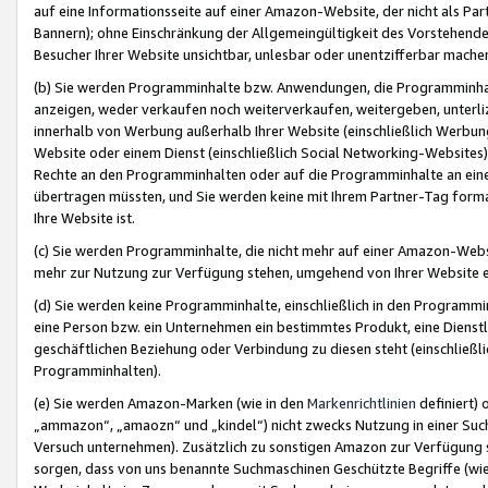
auf eine Informationsseite auf einer Amazon-Website, der nicht als Part
Bannern); ohne Einschränkung der Allgemeingültigkeit des Vorstehende
Besucher Ihrer Website unsichtbar, unlesbar oder unentzifferbar mache
(b) Sie werden Programminhalte bzw. Anwendungen, die Programminhalt
anzeigen, weder verkaufen noch weiterverkaufen, weitergeben, unterli
innerhalb von Werbung außerhalb Ihrer Website (einschließlich Werbun
Website oder einem Dienst (einschließlich Social Networking-Website
Rechte an den Programminhalten oder auf die Programminhalte an eine a
übertragen müssten, und Sie werden keine mit Ihrem Partner-Tag formati
Ihre Website ist.
(c) Sie werden Programminhalte, die nicht mehr auf einer Amazon-Websit
mehr zur Nutzung zur Verfügung stehen, umgehend von Ihrer Website e
(d) Sie werden keine Programminhalte, einschließlich in den Programmin
eine Person bzw. ein Unternehmen ein bestimmtes Produkt, eine Dienstle
geschäftlichen Beziehung oder Verbindung zu diesen steht (einschließli
Programminhalten).
(e) Sie werden Amazon-Marken (wie in den
Markenrichtlinien
definiert) 
„ammazon“, „amaozn“ und „kindel“) nicht zwecks Nutzung in einer Suc
Versuch unternehmen). Zusätzlich zu sonstigen Amazon zur Verfügung 
sorgen, dass von uns benannte Suchmaschinen Geschützte Begriffe (wie 