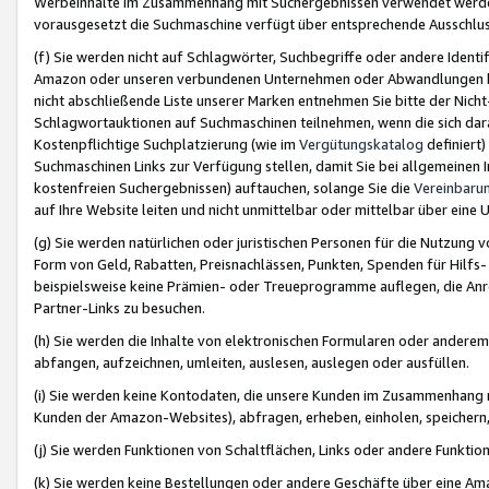
Werbeinhalte im Zusammenhang mit Suchergebnissen verwendet werden,
vorausgesetzt die Suchmaschine verfügt über entsprechende Ausschlu
(f) Sie werden nicht auf Schlagwörter, Suchbegriffe oder andere Ident
Amazon oder unseren verbundenen Unternehmen oder Abwandlungen bzw
nicht abschließende Liste unserer Marken entnehmen Sie bitte der Nich
Schlagwortauktionen auf Suchmaschinen teilnehmen, wenn die sich da
Kostenpflichtige Suchplatzierung (wie im
Vergütungskatalog
definiert
Suchmaschinen Links zur Verfügung stellen, damit Sie bei allgemeinen I
kostenfreien Suchergebnissen) auftauchen, solange Sie die
Vereinbaru
auf Ihre Website leiten und nicht unmittelbar oder mittelbar über eine
(g) Sie werden natürlichen oder juristischen Personen für die Nutzung 
Form von Geld, Rabatten, Preisnachlässen, Punkten, Spenden für Hilfs
beispielsweise keine Prämien- oder Treueprogramme auflegen, die Anrei
Partner-Links zu besuchen.
(h) Sie werden die Inhalte von elektronischen Formularen oder anderem M
abfangen, aufzeichnen, umleiten, auslesen, auslegen oder ausfüllen.
(i) Sie werden keine Kontodaten, die unsere Kunden im Zusammenhang 
Kunden der Amazon-Websites), abfragen, erheben, einholen, speichern,
(j) Sie werden Funktionen von Schaltflächen, Links oder andere Funkti
(k) Sie werden keine Bestellungen oder andere Geschäfte über eine Ama