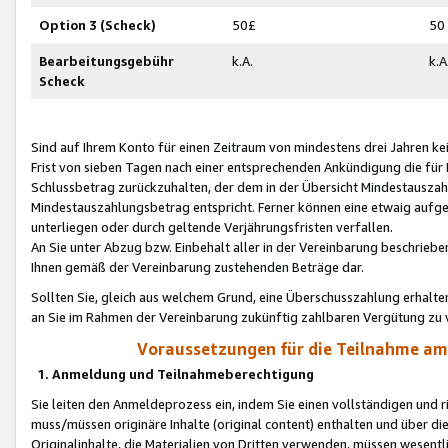
Option 3 (Scheck)
50£
50
Bearbeitungsgebühr
k.A.
k.A
Scheck
Sind auf Ihrem Konto für einen Zeitraum von mindestens drei Jahren kein
Frist von sieben Tagen nach einer entsprechenden Ankündigung die für
Schlussbetrag zurückzuhalten, der dem in der Übersicht Mindestausz
Mindestauszahlungsbetrag entspricht. Ferner können eine etwaig aufg
unterliegen oder durch geltende Verjährungsfristen verfallen.
An Sie unter Abzug bzw. Einbehalt aller in der Vereinbarung beschrieb
Ihnen gemäß der Vereinbarung zustehenden Beträge dar.
Sollten Sie, gleich aus welchem Grund, eine Überschusszahlung erhalte
an Sie im Rahmen der Vereinbarung zukünftig zahlbaren Vergütung zu 
Voraussetzungen für die Teilnahme a
1. Anmeldung und Teilnahmeberechtigung
Sie leiten den Anmeldeprozess ein, indem Sie einen vollständigen und 
muss/müssen originäre Inhalte (original content) enthalten und über d
Originalinhalte, die Materialien von Dritten verwenden, müssen wese