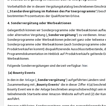
Vorbehaltlich der in diesem Vergütungskatalog beschriebenen Einschr
(„
Standardvergütung im Rahmen des Partnerprogramms
“) besc
bestimmten Prozentsatzes der Qualifizierten Erlöse.
4. Sondervergütung oder Werbeaktionen
Gelegentlich können wir Sonderprogramme oder Werbeaktionen auflegen,
oder alternative Vergütung („
Sondervergütung
”) zu verdienen. Amazo
Sonderprogramme oder Werbeaktionen jederzeit ganz oder teilweise einz
Sonderprogramme oder Werbeaktionen (auch Sonderprogramme oder We
Produktverkäufen kommt) disqualifizierende Ausschlusstatbestände, di
Programmdokumentation im Hinblick auf Produktverkäufe geltende E
Werbeaktionen.
Folgende Sondervergütungen sind derzeit verfügbar:
hier
.
(a) Bounty Events
In den in der
Anlage
(„
Sondervergütung
“) aufgeführten Ländern sind
Zusammenhang mit „
Bounty Events
“ die in dieser Ziffer 4 (a) besch
Bounty Event wie in der Anlage beschrieben anspruchsberechtigt sein mu
teilnehmende Startseite einer Amazon-Website aufruft und (2) der Kun
ausführt.
Amazon zahlt keine Sondervergütung, wenn das zugrundeliegende Boun