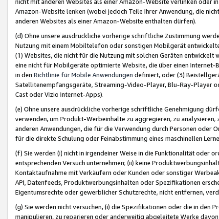
nicht mit anderen Websites als einer Amazon-Website verlinken oder i
Amazon-Website lenken (wobei jedoch Teile Ihrer Anwendung, die nich
anderen Websites als einer Amazon-Website enthalten dürfen).
(d) Ohne unsere ausdrückliche vorherige schriftliche Zustimmung werd
Nutzung mit einem Mobiltelefon oder sonstigen Mobilgerät entwickelt
(1) Websites, die nicht für die Nutzung mit solchen Geräten entwickelt
eine nicht für Mobilgeräte optimierte Website, die über einen Interne
in den
Richtlinie für Mobile Anwendungen
definiert, oder (3) Beistellge
Satellitenempfangsgeräte, Streaming-Video-Player, Blu-Ray-Player ode
Cast oder Vizio Internet-Apps).
(e) Ohne unsere ausdrückliche vorherige schriftliche Genehmigung dürfe
verwenden, um Produkt-Werbeinhalte zu aggregieren, zu analysieren, 
anderen Anwendungen, die für die Verwendung durch Personen oder Or
für die direkte Schulung oder Feinabstimmung eines maschinellen Lern
(f) Sie werden (i) nicht in irgendeiner Weise in die Funktionalität ode
entsprechenden Versuch unternehmen; (ii) keine Produktwerbungsinha
Kontaktaufnahme mit Verkäufern oder Kunden oder sonstiger Werbeaktiv
API, Datenfeeds, Produktwerbungsinhalten oder Spezifikationen erschei
Eigentumsrechte oder gewerblicher Schutzrechte, nicht entfernen, verd
(g) Sie werden nicht versuchen, (i) die Spezifikationen oder die in de
manipulieren, zu reparieren oder anderweitig abgeleitete Werke davon z