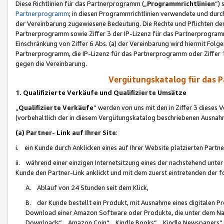
Diese Richtlinien für das Partnerprogramm („
Programmrichtlinien
“)
Partnerprogramm
; in diesen Programmrichtlinien verwendete und durch
der Vereinbarung zugewiesene Bedeutung. Die Rechte und Pflichten de
Partnerprogramm sowie Ziffer 3 der IP-Lizenz für das Partnerprogram
Einschränkung von Ziffer 6 Abs. (a) der Vereinbarung wird hiermit Fol
Partnerprogramm, die IP-Lizenz für das Partnerprogramm oder Ziffer 1
gegen die Vereinbarung.
Vergütungskatalog für das 
1. Qualifizierte Verkäufe und Qualifizierte Umsätze
„
Qualifizierte Verkäufe
“ werden von uns mit den in Ziffer 3 diese
(vorbehaltlich der in diesem Vergütungskatalog beschriebenen Ausnah
(a) Partner- Link auf Ihrer Site
:
i. ein Kunde durch Anklicken eines auf Ihrer Website platzierten Part
ii. während einer einzigen Internetsitzung eines der nachstehend unter (i)
Kunde den Partner-Link anklickt und mit dem zuerst eintretenden der f
A. Ablauf von 24 Stunden seit dem Klick,
B. der Kunde bestellt ein Produkt, mit Ausnahme eines digitalen P
Download einer Amazon Software oder Produkte, die unter dem N
Downloads“, „Amazon Coin“, „Kindle Books“, „Kindle Newspapers“, „