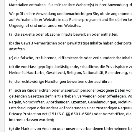
Materialien enthalten. Sie müssen Ihre Website(s) in Ihrer Anwendung ide
Wir prüfen Ihre Anwendung und benachrichtigen Sie, ob sie angenommen
auf Aufnahme Ihrer Website in das Partnerprogramm und Sie dürfen kei
Ungeeignet sind unter anderem Websites:
(a) die sexuelle oder obszöne Inhalte bewerben oder enthalten;
(b) die Gewalt verherrlichen oder gewalttätige Inhalte haben oder pot
anstiften,;
(c) die falsche, irreführende, diffamierende oder verleumderische Inha
(d) die von Hass geprägte, belästigende, schädliche, die Privatsphäre v
Herkunft, Hautfarbe, Geschlecht, Religion, Nationalität, Behinderung, 
(e) die rechtswidrige Handlungen bewerben oder ausführen;
(f) sich an Kinder richten oder wissentlich personenbezogene Daten vo
geltenden Gesetzen definiert) erheben, verwenden oder offenlegen, Vo
Regeln, Vorschriften, Anordnungen, Lizenzen, Genehmigungen, Richtlini
Entscheidungen oder andere Anforderungen einer zuständigen Regierung
Privacy Protection Act (15 U.S.C. §§ 6501-6506) oder Vorschriften, di
Internet erlassen wurden);
(g) die Marken von Amazon oder unseren verbundenen Unternehmen b