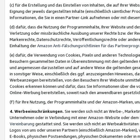
(c) für die Erstellung und das Einstellen von Inhalten, die auf Ihrer We
Eignung der jeweils dargestellten Inhalte (einschließlich sämtlicher 
Informationen, die Sie in einen Partner-Link aufnehmen oder mit diese
(d) dafür, dass die Nutzung der Programminhalte, Ihrer Website und des 
Verletzung oder missbräuchliche Ausübung unserer Rechte bzw. der Recht
Markenrechte, Datenschutzrechte, Veröffentlichungsrechte oder anderer
Einhaltung der
Amazon Anti-Fälschungsrichtlinien für das Partnerpro
(e) dafür, die Verwendung von Cookies, Pixeln und anderen Technologien
Besuchern gesammelten Daten in Übereinstimmung mit den geltenden Ge
und angemessen darzustellen und auf andere Weise die geltenden geset
in sonstiger Weise, einschließlich des ggf. anzuzeigenden Hinweises, d
Werbeanzeigen bereitstellen, von den Besuchern Ihrer Website unmitte
Cookies erkennen können und dafür, dass Sie Informationen über die v
Online-Werbung bereitstellen, soweit nach den anwendbaren gesetzlic
(f) für Ihre Nutzung, der Programminhalte und der Amazon-Marken, u
4. Werbeeinschränkungen.
Sie werden sich nicht an Werbe-, Market
Unternehmen oder in Verbindung mit einer Amazon-Website oder dem Pa
Vereinbarung
gestattet sind. Sie werden sich nicht an Werbeaktivitäten
Logos von uns oder unseren Partnern (einschließlich Amazon-Marken), 
E-Books, physischen Postsendungen, physischen Dokumenten oder in 