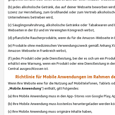
(b) jedes alkoholische Getränk, das auf deiner Webseite beworben wird
Lizenz zur Herstellung, zum Großhandel oder zum Vertrieb alkoholisch
Unternehmens betrieben wird,
(c) Säuglingsnahruhrung, alkoholische Getränke oder Tabakwaren und E
Webseiten in der EU und im Vereinigten Königreich wirbst,
(d) pflanzliche Raucherprodukte, wenn du für die Amazon-Webseite in B
(e) Produkte ohne medizinischen Verwendungszweck gemäß Anhang XVI 
Amazon-Webseite in Frankreich wirbst,
(f) jedes Produkt oder jede Dienstleistung, bei der es sich um ein Prod
erhältst eine Warnung, wenn ein Produkt oder eine Dienstleistung in de
Central ausgeschlossen ist.
Richtlinie für Mobile Anwendungen im Rahmen de
Wenn Ihre Website eine für die Nutzung auf Mobiltelefonen, Tablets 
„
Mobile Anwendung
“) enthält, gilt Folgendes:
(a) Ihre Mobile Anwendung muss in den App-Stores von Google Play, A
(b) Ihre Mobile Anwendung muss kostenlos heruntergeladen werden könn
(c) Ihre Mobile Anwendung muss originäre Inhalte haben,