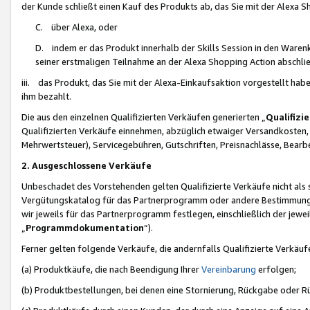
der Kunde schließt einen Kauf des Produkts ab, das Sie mit der Alexa 
C. über Alexa, oder
D. indem er das Produkt innerhalb der Skills Session in den Waren
seiner erstmaligen Teilnahme an der Alexa Shopping Action abschlie
iii. das Produkt, das Sie mit der Alexa-Einkaufsaktion vorgestellt ha
ihm bezahlt.
Die aus den einzelnen Qualifizierten Verkäufen generierten „
Qualifizi
Qualifizierten Verkäufe einnehmen, abzüglich etwaiger Versandkosten
Mehrwertsteuer), Servicegebühren, Gutschriften, Preisnachlässe, Bear
2. Ausgeschlossene Verkäufe
Unbeschadet des Vorstehenden gelten Qualifizierte Verkäufe nicht als
Vergütungskatalog für das Partnerprogramm oder andere Bestimmungen,
wir jeweils für das Partnerprogramm festlegen, einschließlich der jewe
„
Programmdokumentation
“).
Ferner gelten folgende Verkäufe, die andernfalls Qualifizierte Verkä
(a) Produktkäufe, die nach Beendigung Ihrer
Vereinbarung
erfolgen;
(b) Produktbestellungen, bei denen eine Stornierung, Rückgabe oder R