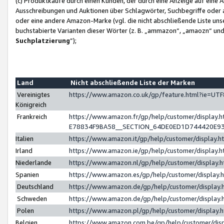
(c) Produktkäufe durch einen Kunden, der durch eine Anzeige auf eine 
Ausschreibungen und Auktionen über Schlagwörter, Suchbegriffe oder 
oder eine andere Amazon-Marke (vgl. die nicht abschließende Liste un
buchstabierte Varianten dieser Wörter (z. B. „ammazon“, „amaozn“ und „
Suchplatzierung
”);
Land
Nicht abschließende Liste der Marken
Vereinigtes
https://www.amazon.co.uk/gp/feature.html?ie=U
Königreich
Frankreich
https://www.amazon.fr/gp/help/customer/displa
E78834F9BA58__SECTION_64DE0ED1D744420E9
Italien
https://www.amazon.it/gp/help/customer/display
Irland
https://www.amazon.ie/gp/help/customer/displa
Niederlande
https://www.amazon.nl/gp/help/customer/display
Spanien
https://www.amazon.es/gp/help/customer/display
Deutschland
https://www.amazon.de/gp/help/customer/displa
Schweden
https://www.amazon.de/gp/help/customer/displa
Polen
https://www.amazon.pl/gp/help/customer/display
Belgien
https://www.amazon.com.be/gp/help/customer/d