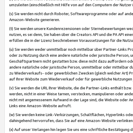
umzuleiten (einschließlich mit Hilfe von auf den Computern der Nutzer i
(s) Sie werden nicht durch Roboter, Softwareprogramme oder auf andere
Amazon-Website generieren.
(t) Sie werden unsere Kundenrezensionen oder Sternebewertungen wed
nutzen, es sei denn, Sie haben über die Creators API und die PA API e
erfüllen die in der Lizenz beschriebenen Voraussetzungen für die Nutzu
(u) Sie werden weder unmittelbar noch mittelbar über Partner-Links P
oder zu Nutzung durch eine andere natürliche oder juristische Person,
Geschäftspartnern nicht gestatten bzw. diese nicht dazu auffordern od
andere natürliche oder juristische Person, unmittelbar oder mittelbar
zu Wiederverkaufs- oder gewerblichen Zwecken (gleich welcher Art) 
auf Ihrer Website zum Wiederverkauf oder für gewerbliche Nutzungen 
(v) Sie werden die URL Ihrer Website, die die Partner-Links enthält b
werden, nicht in einer Weise tarnen, verstecken, manipulieren oder and
nicht mit angemessenem Aufwand in der Lage sind, die Website oder A
Links eine Amazon-Website aufruft.
(w) Sie werden keine Link-Verkürzungen, Schaltflächen, Hyperlinks ode
dahingehend hervorrufen, dass Sie auf eine Amazon-Website verlinken
(x) Auf unser Verlangen hin legen Sie uns eine schriftliche Bestätigung