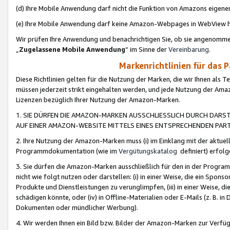
(d) Ihre Mobile Anwendung darf nicht die Funktion von Amazons eige
(e) Ihre Mobile Anwendung darf keine Amazon-Webpages in WebView 
Wir prüfen Ihre Anwendung und benachrichtigen Sie, ob sie angenomm
„
Zugelassene Mobile Anwendung
“ im Sinne der
Vereinbarung
.
Markenrichtlinien für das 
Diese Richtlinien gelten für die Nutzung der Marken, die wir Ihnen als 
müssen jederzeit strikt eingehalten werden, und jede Nutzung der Ama
Lizenzen bezüglich Ihrer Nutzung der Amazon-Marken.
1. SIE DÜRFEN DIE AMAZON-MARKEN AUSSCHLIESSLICH DURCH DARS
AUF EINER AMAZON-WEBSITE MITTELS EINES ENTSPRECHENDEN PART
2. Ihre Nutzung der Amazon-Marken muss (i) im Einklang mit der aktuells
Programmdokumentation (wie im
Vergütungskatalog
definiert) erfolg
3. Sie dürfen die Amazon-Marken ausschließlich für den in der Progr
nicht wie folgt nutzen oder darstellen: (i) in einer Weise, die ein Spo
Produkte und Dienstleistungen zu verunglimpfen, (iii) in einer Weise
schädigen könnte, oder (iv) in Offline-Materialien oder E-Mails (z. B.
Dokumenten oder mündlicher Werbung).
4. Wir werden Ihnen ein Bild bzw. Bilder der Amazon-Marken zur Verfüg