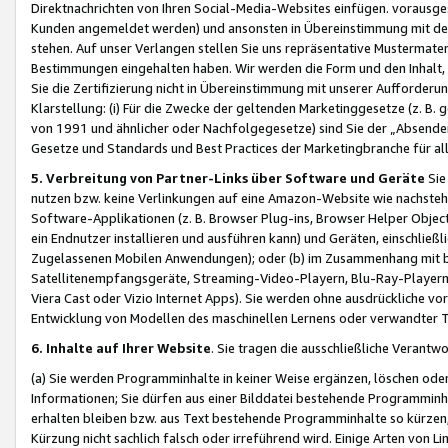
Direktnachrichten von Ihren Social-Media-Websites einfügen. vorausg
Kunden angemeldet werden) und ansonsten in Übereinstimmung mit der
stehen. Auf unser Verlangen stellen Sie uns repräsentative Mustermater
Bestimmungen eingehalten haben. Wir werden die Form und den Inhalt, di
Sie die Zertifizierung nicht in Übereinstimmung mit unserer Aufforderu
Klarstellung: (i) Für die Zwecke der geltenden Marketinggesetze (z. 
von 1991 und ähnlicher oder Nachfolgegesetze) sind Sie der „Absender“ j
Gesetze und Standards und Best Practices der Marketingbranche für 
5. Verbreitung von Partner-Links über Software und Geräte
Sie
nutzen bzw. keine Verlinkungen auf eine Amazon-Website wie nachsteh
Software-Applikationen (z. B. Browser Plug-ins, Browser Helper Objec
ein Endnutzer installieren und ausführen kann) und Geräten, einschlie
Zugelassenen Mobilen Anwendungen); oder (b) im Zusammenhang mit bzw.
Satellitenempfangsgeräte, Streaming-Video-Playern, Blu-Ray-Playern 
Viera Cast oder Vizio Internet Apps). Sie werden ohne ausdrückliche v
Entwicklung von Modellen des maschinellen Lernens oder verwandter 
6. Inhalte auf Ihrer Website
. Sie tragen die ausschließliche Verantwo
(a) Sie werden Programminhalte in keiner Weise ergänzen, löschen oder
Informationen; Sie dürfen aus einer Bilddatei bestehende Programminhal
erhalten bleiben bzw. aus Text bestehende Programminhalte so kürzen, 
Kürzung nicht sachlich falsch oder irreführend wird. Einige Arten von L