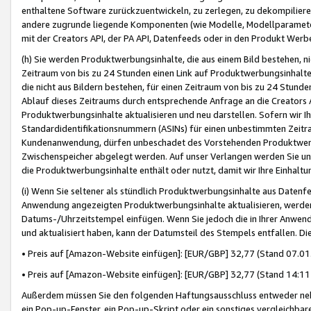
enthaltene Software zurückzuentwickeln, zu zerlegen, zu dekompilier
andere zugrunde liegende Komponenten (wie Modelle, Modellparameter
mit der Creators API, der PA API, Datenfeeds oder in den Produkt Werb
(h) Sie werden Produktwerbungsinhalte, die aus einem Bild bestehen, ni
Zeitraum von bis zu 24 Stunden einen Link auf Produktwerbungsinhalte
die nicht aus Bildern bestehen, für einen Zeitraum von bis zu 24 Stund
Ablauf dieses Zeitraums durch entsprechende Anfrage an die Creators 
Produktwerbungsinhalte aktualisieren und neu darstellen. Sofern wir Ih
Standardidentifikationsnummern (ASINs) für einen unbestimmten Zeitra
Kundenanwendung, dürfen unbeschadet des Vorstehenden Produktwerbu
Zwischenspeicher abgelegt werden. Auf unser Verlangen werden Sie un
die Produktwerbungsinhalte enthält oder nutzt, damit wir Ihre Einhalt
(i) Wenn Sie seltener als stündlich Produktwerbungsinhalte aus Datenfe
Anwendung angezeigten Produktwerbungsinhalte aktualisieren, werden 
Datums-/Uhrzeitstempel einfügen. Wenn Sie jedoch die in Ihrer Anwe
und aktualisiert haben, kann der Datumsteil des Stempels entfallen. Dies
• Preis auf [Amazon-Website einfügen]: [EUR/GBP] 32,77 (Stand 07.01.
• Preis auf [Amazon-Website einfügen]: [EUR/GBP] 32,77 (Stand 14:11 
Außerdem müssen Sie den folgenden Haftungsausschluss entweder neb
ein Pop-up-Fenster, ein Pop-up-Skript oder ein sonstiges vergleichba