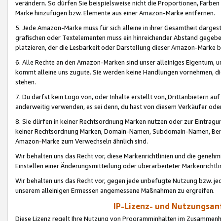
verändern. So dürfen Sie beispielsweise nicht die Proportionen, Farb
Marke hinzufügen bzw. Elemente aus einer Amazon-Marke entfernen.
5. Jede Amazon-Marke muss für sich alleine in ihrer Gesamtheit darge
grafischen oder Textelementen muss ein hinreichender Abstand gegebe
platzieren, der die Lesbarkeit oder Darstellung dieser Amazon-Marke b
6. Alle Rechte an den Amazon-Marken sind unser alleiniges Eigentum, 
kommt alleine uns zugute. Sie werden keine Handlungen vornehmen, 
stehen.
7. Du darfst kein Logo von, oder Inhalte erstellt von,
Drittanbietern au
anderweitig verwenden, es sei denn, du hast von diesem Verkäufer oder
8. Sie dürfen in keiner Rechtsordnung Marken nutzen oder zur Eintragu
keiner Rechtsordnung Marken, Domain-Namen, Subdomain-Namen, Benu
Amazon-Marke zum Verwechseln ähnlich sind.
Wir behalten uns das Recht vor, diese Markenrichtlinien und die gene
Einstellen einer Änderungsmitteilung oder überarbeiteter Markenricht
Wir behalten uns das Recht vor, gegen jede unbefugte Nutzung bzw. jede 
unserem alleinigen Ermessen angemessene Maßnahmen zu ergreifen.
IP-Lizenz- und Nutzungsan
Diese Lizenz regelt Ihre Nutzung von Programminhalten im Zusammen