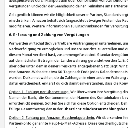
(beispielsweise durch Manipulation oder Kombination von Attributions-
Vergütungen und/oder der Beendigung deiner Teilnahme am Partnerp
Gelegentlich können wir die Möglichkeit unserer Partner, Standardv
einschränken. Amazon behält sich (ungeachtet etwaiger Fristen) das Re
modifizieren. Weitere Informationen zu Einschränkungen für Vergütung
6. Erfassung und Zahlung von Vergütungen
Wir werden wirtschaftlich vertretbare Anstrengungen unternehmen, um 
Nachverfolgung zu ermöglichen und unsere Berichte zu erstellen und di
diesem Monat verdient hast, zusammengefasst sind. Standardvergütung
auf den nächsten Betrag in der Landeswährung gerundet werden (z. B. C
über oder unter dem in deiner Preiskarte angegebenen Satz liegt. Wir
eine Amazon-Webseite etwa 60 Tage nach Ende jedes Kalendermonats, i
wurden. Du kannst wählen, ob du Zahlungen in einer anderen Währung
dafür entscheidest, erklärst du dich damit einverstanden, dass die K
Option 1: Zahlung per Überweisung.
Wir überweisen Ihre Vergütung dir
Namen der Bank, die Kontonummer, den Namen des Kontoinhabers bzw. a
erforderlich) nennen. Sollten Sie sich für diese Option entscheiden, be
fällige Gesamtbetrag den in der
Übersicht Mindestauszahlungsbet
Option 2: Zahlung per Amazon-Geschenkgutschein.
Wir übersenden Ihne
Partnerkonto genannte Haupt-E-Mail-Adresse. Diese Geschenkgutschei