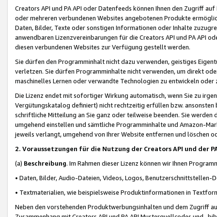
Creators API und PA API oder Datenfeeds können Ihnen den Zugriff auf D
oder mehreren verbundenen Websites angebotenen Produkte ermögliche
Daten, Bilder, Texte oder sonstigen Informationen oder Inhalte zuzugre
anwendbaren Lizenzvereinbarungen für die Creators API und PA API od
diesen verbundenen Websites zur Verfügung gestellt werden.
Sie dürfen den Programminhalt nicht dazu verwenden, geistiges Eigent
verletzen. Sie dürfen Programminhalte nicht verwenden, um direkt ode
maschinelles Lernen oder verwandte Technologien zu entwickeln oder zu
Die Lizenz endet mit sofortiger Wirkung automatisch, wenn Sie zu irg
Vergütungskatalog definiert) nicht rechtzeitig erfüllen bzw. ansonsten
schriftliche Mitteilung an Sie ganz oder teilweise beenden. Sie werden
umgehend einstellen und sämtliche Programminhalte und Amazon-Marke
jeweils verlangt, umgehend von Ihrer Website entfernen und löschen od
2. Voraussetzungen für die Nutzung der Creators API und der P
(a)
Beschreibung
. Im Rahmen dieser Lizenz können wir Ihnen Programmi
• Daten, Bilder, Audio-Dateien, Videos, Logos, Benutzerschnittstellen-
• Textmaterialien, wie beispielsweise Produktinformationen in Textfor
Neben den vorstehenden Produktwerbungsinhalten und dem Zugriff auf 
Zusammenhang mit Creators API und PA API Musterquellcodes und -bibli