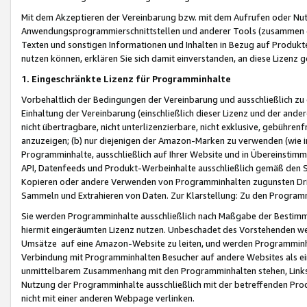
Mit dem Akzeptieren der Vereinbarung bzw. mit dem Aufrufen oder Nutz
Anwendungsprogrammierschnittstellen und anderer Tools (zusammen die
Texten und sonstigen Informationen und Inhalten in Bezug auf Produkte
nutzen können, erklären Sie sich damit einverstanden, an diese Lizenz 
1. Eingeschränkte Lizenz für Programminhalte
Vorbehaltlich der Bedingungen der Vereinbarung und ausschließlich z
Einhaltung der Vereinbarung (einschließlich dieser Lizenz und der ande
nicht übertragbare, nicht unterlizenzierbare, nicht exklusive, gebühren
anzuzeigen; (b) nur diejenigen der Amazon-Marken zu verwenden (wie in 
Programminhalte, ausschließlich auf Ihrer Website und in Übereinstimmu
API, Datenfeeds und Produkt-Werbeinhalte ausschließlich gemäß den Spe
Kopieren oder andere Verwenden von Programminhalten zugunsten Dri
Sammeln und Extrahieren von Daten. Zur Klarstellung: Zu den Program
Sie werden Programminhalte ausschließlich nach Maßgabe der Besti
hiermit eingeräumten Lizenz nutzen. Unbeschadet des Vorstehenden we
Umsätze auf eine Amazon-Website zu leiten, und werden Programminhal
Verbindung mit Programminhalten Besucher auf andere Websites als ein
unmittelbarem Zusammenhang mit den Programminhalten stehen, Links z
Nutzung der Programminhalte ausschließlich mit der betreffenden Pr
nicht mit einer anderen Webpage verlinken.