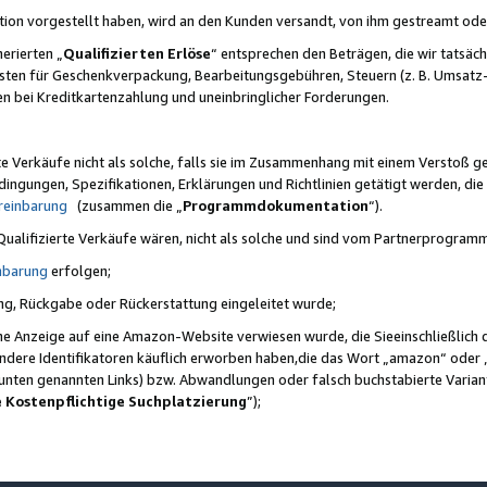
ktion vorgestellt haben, wird an den Kunden versandt, von ihm gestreamt od
erierten „
Qualifizierten Erlöse
“ entsprechen den Beträgen, die wir tatsäch
sten für Geschenkverpackung, Bearbeitungsgebühren, Steuern (z. B. Umsatz-
en bei Kreditkartenzahlung und uneinbringlicher Forderungen.
e Verkäufe nicht als solche, falls sie im Zusammenhang mit einem Verstoß 
ungen, Spezifikationen, Erklärungen und Richtlinien getätigt werden, die 
reinbarung
(zusammen die „
Programmdokumentation
“).
 Qualifizierte Verkäufe wären, nicht als solche und sind vom Partnerprogra
nbarung
erfolgen;
ung, Rückgabe oder Rückerstattung eingeleitet wurde;
ine Anzeige auf eine Amazon-Website verwiesen wurde, die Sieeinschließlich
ndere Identifikatoren käuflich erworben haben,die das Wort „amazon“ oder 
e unten genannten Links) bzw. Abwandlungen oder falsch buchstabierte Varia
e Kostenpflichtige Suchplatzierung
”);