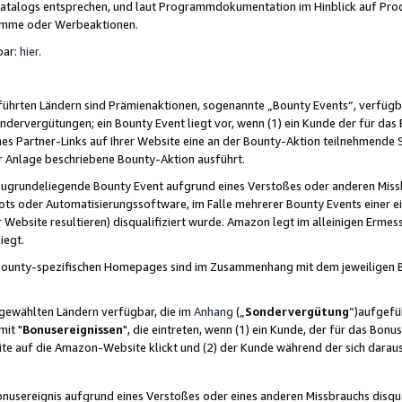
skatalogs entsprechen, und laut Programmdokumentation im Hinblick auf Pr
amme oder Werbeaktionen.
bar:
hier
.
führten Ländern sind Prämienaktionen, sogenannte „Bounty Events“, verfügb
Sondervergütungen; ein Bounty Event liegt vor, wenn (1) ein Kunde der für da
nes Partner-Links auf Ihrer Website eine an der Bounty-Aktion teilnehmende 
er Anlage beschriebene Bounty-Aktion ausführt.
ugrundeliegende Bounty Event aufgrund eines Verstoßes oder anderen Miss
ots oder Automatisierungssoftware, im Falle mehrerer Bounty Events einer e
r Website resultieren) disqualifiziert wurde. Amazon legt im alleinigen Ermess
iegt.
n Bounty-spezifischen Homepages sind im Zusammenhang mit dem jeweiligen
sgewählten Ländern verfügbar, die im
Anhang
(„
Sondervergütung
“)aufgefüh
it "
Bonusereignissen
", die eintreten, wenn (1) ein Kunde, der für das Bon
bsite auf die Amazon-Website klickt und (2) der Kunde während der sich dar
usereignis aufgrund eines Verstoßes oder eines anderen Missbrauchs disqua