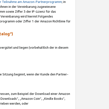
ur Teilnahme am Amazon-Partnerprogramm
; in
 ihnen in der Vereinbarung zugewiesene
m sowie Ziffer 3 der IP-Lizenz für das
 Vereinbarung wird hiermit Folgendes
programm oder Ziffer 1 der Amazon Richtlinie für
talog“)
ergütet und liegen (vorbehaltlich der in diesem
i die Sitzung beginnt, wenn der Kunde den Partner-
Ermessen, zum Beispiel der Download einer Amazon
 Downloads“, „Amazon Coin“, „Kindle Books“,
trieben werden, oder