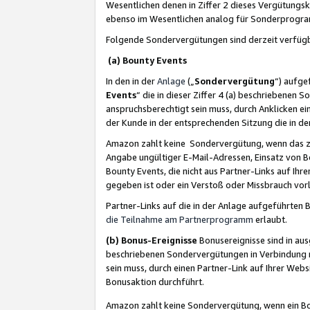
Wesentlichen denen in Ziffer 2 dieses Vergütung
ebenso im Wesentlichen analog für Sonderprogr
Folgende Sondervergütungen sind derzeit verfüg
(a) Bounty Events
In den in der
Anlage
(„
Sondervergütung
“) aufge
Events
“ die in dieser Ziffer 4 (a) beschriebenen 
anspruchsberechtigt sein muss, durch Anklicken ei
der Kunde in der entsprechenden Sitzung die in d
Amazon zahlt keine Sondervergütung, wenn das z
Angabe ungültiger E-Mail-Adressen, Einsatz von B
Bounty Events, die nicht aus Partner-Links auf Ihre
gegeben ist oder ein Verstoß oder Missbrauch vorl
Partner-Links auf die in der Anlage aufgeführte
die Teilnahme am Partnerprogramm
erlaubt.
(b) Bonus-Ereignisse
Bonusereignisse sind in au
beschriebenen Sondervergütungen in Verbindung m
sein muss, durch einen Partner-Link auf Ihrer We
Bonusaktion durchführt.
Amazon zahlt keine Sondervergütung, wenn ein Bon