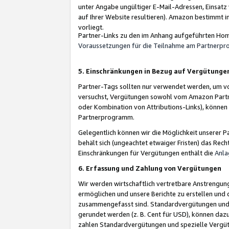
unter Angabe ungültiger E-Mail-Adressen, Einsatz
auf Ihrer Website resultieren). Amazon bestimmt i
vorliegt.
Partner-Links zu den im Anhang aufgeführten Hom
Voraussetzungen für die Teilnahme am Partnerp
5. Einschränkungen in Bezug auf Vergütunge
Partner-Tags sollten nur verwendet werden, um von 
versuchst, Vergütungen sowohl vom Amazon Partn
oder Kombination von Attributions-Links), könne
Partnerprogramm.
Gelegentlich können wir die Möglichkeit unsere
behält sich (ungeachtet etwaiger Fristen) das Rec
Einschränkungen für Vergütungen enthält die
Anla
6. Erfassung und Zahlung von Vergütungen
Wir werden wirtschaftlich vertretbare Anstrengu
ermöglichen und unsere Berichte zu erstellen und 
zusammengefasst sind. Standardvergütungen und s
gerundet werden (z. B. Cent für USD), können dazu
zahlen Standardvergütungen und spezielle Vergüt