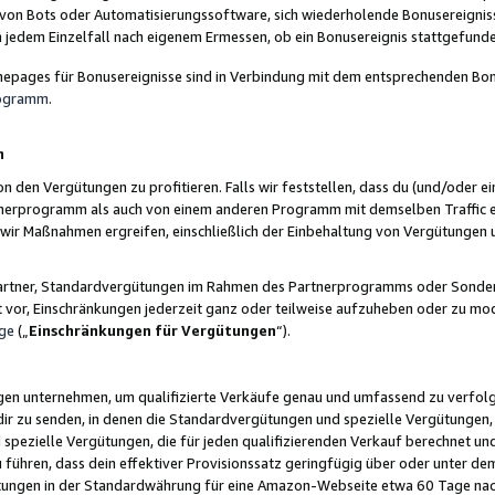
 von Bots oder Automatisierungssoftware, sich wiederholende Bonusereignisse
n jedem Einzelfall nach eigenem Ermessen, ob ein Bonusereignis stattgefund
epages für Bonusereignisse sind in Verbindung mit dem entsprechenden Bonu
rogramm
.
n
den Vergütungen zu profitieren. Falls wir feststellen, dass du (und/oder ein
erprogramm als auch von einem anderen Programm mit demselben Traffic ei
n wir Maßnahmen ergreifen, einschließlich der Einbehaltung von Vergütunge
r Partner, Standardvergütungen im Rahmen des Partnerprogramms oder Sonde
ht vor, Einschränkungen jederzeit ganz oder teilweise aufzuheben oder zu mod
ge
(„
Einschränkungen für Vergütungen
“).
ngen unternehmen, um qualifizierte Verkäufe genau und umfassend zu verfol
dir zu senden, in denen die Standardvergütungen und spezielle Vergütungen, 
pezielle Vergütungen, die für jeden qualifizierenden Verkauf berechnet un
 führen, dass dein effektiver Provisionssatz geringfügig über oder unter dem
ungen in der Standardwährung für eine Amazon-Webseite etwa 60 Tage nach