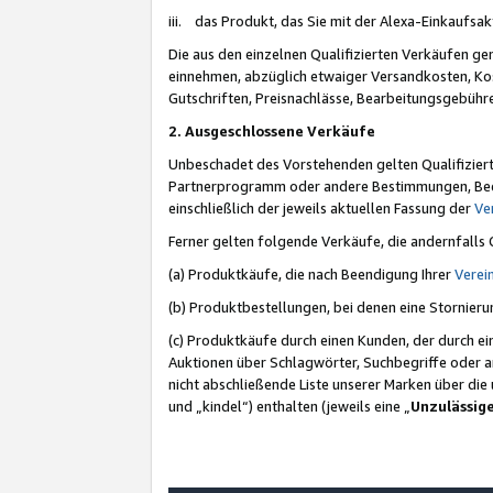
iii. das Produkt, das Sie mit der Alexa-Einkaufsa
Die aus den einzelnen Qualifizierten Verkäufen gen
einnehmen, abzüglich etwaiger Versandkosten, Ko
Gutschriften, Preisnachlässe, Bearbeitungsgebühr
2. Ausgeschlossene Verkäufe
Unbeschadet des Vorstehenden gelten Qualifiziert
Partnerprogramm oder andere Bestimmungen, Beding
einschließlich der jeweils aktuellen Fassung der
Ve
Ferner gelten folgende Verkäufe, die andernfalls
(a) Produktkäufe, die nach Beendigung Ihrer
Verei
(b) Produktbestellungen, bei denen eine Stornier
(c) Produktkäufe durch einen Kunden, der durch e
Auktionen über Schlagwörter, Suchbegriffe oder a
nicht abschließende Liste unserer Marken über di
und „kindel“) enthalten (jeweils eine „
Unzulässig