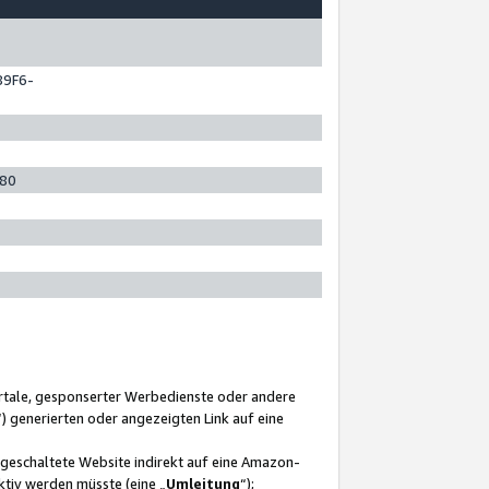
89F6-
280
ortale, gesponserter Werbedienste oder andere
“) generierten oder angezeigten Link auf eine
ngeschaltete Website indirekt auf eine Amazon-
ktiv werden müsste (eine „
Umleitung
“);