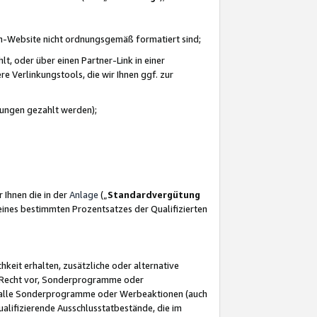
azon-Website nicht ordnungsgemäß formatiert sind;
, oder über einen Partner-Link in einer
e Verlinkungstools, die wir Ihnen ggf. zur
ütungen gezahlt werden);
 Ihnen die in der
Anlage
(„
Standardvergütung
ines bestimmten Prozentsatzes der Qualifizierten
eit erhalten, zusätzliche oder alternative
as Recht vor, Sonderprogramme oder
für alle Sonderprogramme oder Werbeaktionen (auch
lifizierende Ausschlusstatbestände, die im