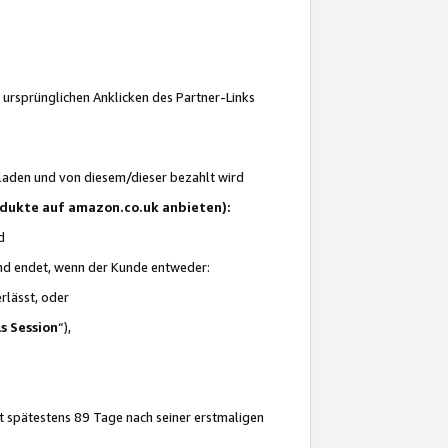
 ursprünglichen Anklicken des Partner-Links
laden und von diesem/dieser bezahlt wird
rodukte auf amazon.co.uk anbieten):
d
 und endet, wenn der Kunde entweder:
erlässt, oder
ls Session
“),
t spätestens 89 Tage nach seiner erstmaligen