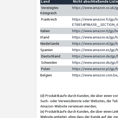
Land
Nicht abschließende List
Vereinigtes
https://www.amazon.co.uk/
Königreich
Frankreich
https://www.amazon.fr/gp/
E78834F9BA58__SECTION_
Italien
https://www.amazon.it/gp/h
Irland
https://www.amazon.ie/gp/
Niederlande
https://www.amazon.nl/gp/
Spanien
https://www.amazon.es/gp/
Deutschland
https://www.amazon.de/gp/
Schweden
https://www.amazon.de/gp/
Polen
https://www.amazon.pl/gp/
Belgien
https://www.amazon.com.be
(d) Produktkäufe durch Kunden, die über einen vo
Such- oder Verweisdienste oder Websites, die Teil
Amazon-Website verwiesen werden;
(e) Produktkäufe durch Kunden, die über einen Li
Website umleitet, ohne dass der Kunde auf der zw