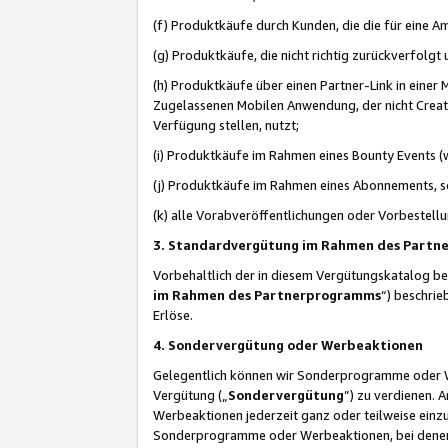
(f) Produktkäufe durch Kunden, die die für eine
(g) Produktkäufe, die nicht richtig zurückverfolg
(h) Produktkäufe über einen Partner-Link in einer
Zugelassenen Mobilen Anwendung, der nicht Creator
Verfügung stellen, nutzt;
(i) Produktkäufe im Rahmen eines Bounty Events (w
(j) Produktkäufe im Rahmen eines Abonnements, so
(k) alle Vorabveröffentlichungen oder Vorbestellu
3. Standardvergütung im Rahmen des Part
Vorbehaltlich der in diesem Vergütungskatalog b
im Rahmen des Partnerprogramms
“) beschri
Erlöse.
4. Sondervergütung oder Werbeaktionen
Gelegentlich können wir Sonderprogramme oder Wer
Vergütung („
Sondervergütung
”) zu verdienen. 
Werbeaktionen jederzeit ganz oder teilweise einz
Sonderprogramme oder Werbeaktionen, bei denen e