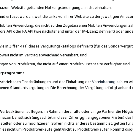
 Amazon-Website geltenden Nutzungsbedingungen nicht einhalten;
t und erfasst werden, weil die Links von Ihrer Website zu der jeweiligen Am
 Mobilen Anwendung, die nicht zu den Zugelassenen Mobilen Anwendungen zählt
s API oder PA API (wie nachstehend unter der IP-Lizenz definiert) oder ander
ie in Ziffer 4 (a) dieses Vergütungskatalogs definiert) (für das Sonderverg
weit nicht im Vertrag abweichend vereinbart, und
ngen von Produkten, die nicht auf einer Produkt-Listenseite verfügbar sind.
nerprogramms
eschriebenen Einschränkungen und der Einhaltung der
Vereinbarung
zahlen wir
ebenen Standardvergütungen. Die Berechnung der Vergütung erfolgt anhand e
beaktionen auflegen, im Rahmen derer alle oder einige Partner die Möglichk
Amazon behält sich (ungeachtet in dieser Ziffer ggf. angegebener Fristen) d
ustellen oder zu modifizieren. Sofern nichts anderes bestimmt ist, gelten 
s nicht um Produktverkäufe geht/nicht zu Produktverkäufen kommt) disqua