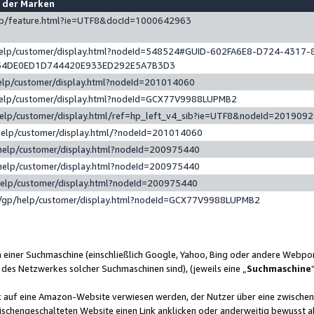
e der Marken
gp/feature.html?ie=UTF8&docId=1000642963
help/customer/display.html?nodeId=548524#GUID-602FA6E8-D724-4317-
64DE0ED1D744420E933ED292E5A7B3D3
elp/customer/display.html?nodeId=201014060
help/customer/display.html?nodeId=GCX77V9988LUPMB2
help/customer/display.html/ref=hp_left_v4_sib?ie=UTF8&nodeId=201909
help/customer/display.html/?nodeId=201014060
help/customer/display.html?nodeId=200975440
help/customer/display.html?nodeId=200975440
help/customer/display.html?nodeId=200975440
/gp/help/customer/display.html?nodeId=GCX77V9988LUPMB2
n einer Suchmaschine (einschließlich Google, Yahoo, Bing oder andere Webp
 des Netzwerkes solcher Suchmaschinen sind), (jeweils eine „
Suchmaschine
nk auf eine Amazon-Website verwiesen werden, der Nutzer über eine zwische
ischengeschalteten Website einen Link anklicken oder anderweitig bewusst a