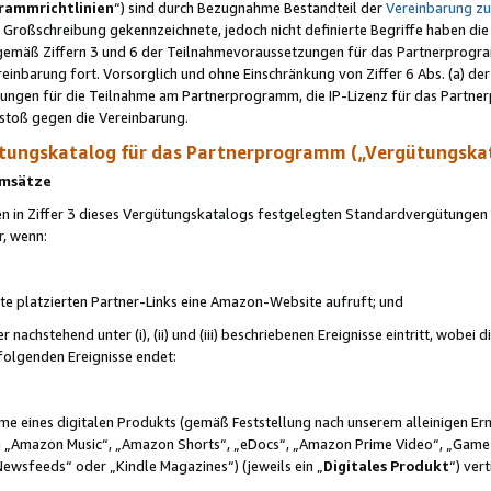
rammrichtlinien
“) sind durch Bezugnahme Bestandteil der
Vereinbarung z
Großschreibung gekennzeichnete, jedoch nicht definierte Begriffe haben die
 gemäß Ziffern 3 und 6 der Teilnahmevoraussetzungen für das Partnerprogram
nbarung fort. Vorsorglich und ohne Einschränkung von Ziffer 6 Abs. (a) der
ungen für die Teilnahme am Partnerprogramm, die IP-Lizenz für das Partner
rstoß gegen die Vereinbarung.
ungskatalog für das Partnerprogramm („Vergütungska
 Umsätze
n in Ziffer 3 dieses Vergütungskatalogs festgelegten Standardvergütungen v
r, wenn:
ite platzierten Partner-Links eine Amazon-Website aufruft; und
r nachstehend unter (i), (ii) und (iii) beschriebenen Ereignisse eintritt, wobe
 folgenden Ereignisse endet:
hme eines digitalen Produkts (gemäß Feststellung nach unserem alleinigen 
 „Amazon Music“, „Amazon Shorts“, „eDocs“, „Amazon Prime Video“, „Game
Newsfeeds“ oder „Kindle Magazines“) (jeweils ein „
Digitales Produkt
“) ver