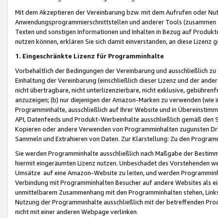
Mit dem Akzeptieren der Vereinbarung bzw. mit dem Aufrufen oder Nutz
Anwendungsprogrammierschnittstellen und anderer Tools (zusammen die
Texten und sonstigen Informationen und Inhalten in Bezug auf Produkte
nutzen können, erklären Sie sich damit einverstanden, an diese Lizenz 
1. Eingeschränkte Lizenz für Programminhalte
Vorbehaltlich der Bedingungen der Vereinbarung und ausschließlich z
Einhaltung der Vereinbarung (einschließlich dieser Lizenz und der ande
nicht übertragbare, nicht unterlizenzierbare, nicht exklusive, gebühren
anzuzeigen; (b) nur diejenigen der Amazon-Marken zu verwenden (wie in 
Programminhalte, ausschließlich auf Ihrer Website und in Übereinstimmu
API, Datenfeeds und Produkt-Werbeinhalte ausschließlich gemäß den Spe
Kopieren oder andere Verwenden von Programminhalten zugunsten Dri
Sammeln und Extrahieren von Daten. Zur Klarstellung: Zu den Program
Sie werden Programminhalte ausschließlich nach Maßgabe der Besti
hiermit eingeräumten Lizenz nutzen. Unbeschadet des Vorstehenden we
Umsätze auf eine Amazon-Website zu leiten, und werden Programminhal
Verbindung mit Programminhalten Besucher auf andere Websites als ein
unmittelbarem Zusammenhang mit den Programminhalten stehen, Links z
Nutzung der Programminhalte ausschließlich mit der betreffenden Pr
nicht mit einer anderen Webpage verlinken.