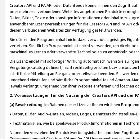
Creators API und PA API oder Datenfeeds können Ihnen den Zugriff auf D
oder mehreren verbundenen Websites angebotenen Produkte ermögliche
Daten, Bilder, Texte oder sonstigen Informationen oder Inhalte zuzugre
anwendbaren Lizenzvereinbarungen für die Creators API und PA API od
diesen verbundenen Websites zur Verfügung gestellt werden.
Sie dürfen den Programminhalt nicht dazu verwenden, geistiges Eigent
verletzen. Sie dürfen Programminhalte nicht verwenden, um direkt ode
maschinelles Lernen oder verwandte Technologien zu entwickeln oder zu
Die Lizenz endet mit sofortiger Wirkung automatisch, wenn Sie zu irg
Vergütungskatalog definiert) nicht rechtzeitig erfüllen bzw. ansonsten
schriftliche Mitteilung an Sie ganz oder teilweise beenden. Sie werden
umgehend einstellen und sämtliche Programminhalte und Amazon-Marke
jeweils verlangt, umgehend von Ihrer Website entfernen und löschen od
2. Voraussetzungen für die Nutzung der Creators API und der P
(a)
Beschreibung
. Im Rahmen dieser Lizenz können wir Ihnen Programmi
• Daten, Bilder, Audio-Dateien, Videos, Logos, Benutzerschnittstellen-
• Textmaterialien, wie beispielsweise Produktinformationen in Textfor
Neben den vorstehenden Produktwerbungsinhalten und dem Zugriff auf 
Zusammenhang mit Creators API und PA API Musterquellcodes und -bibli