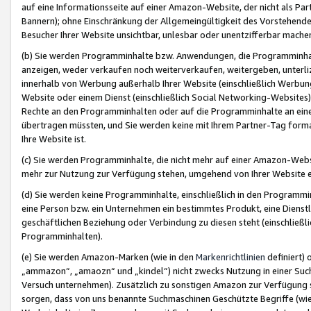
auf eine Informationsseite auf einer Amazon-Website, der nicht als Part
Bannern); ohne Einschränkung der Allgemeingültigkeit des Vorstehende
Besucher Ihrer Website unsichtbar, unlesbar oder unentzifferbar mache
(b) Sie werden Programminhalte bzw. Anwendungen, die Programminhalt
anzeigen, weder verkaufen noch weiterverkaufen, weitergeben, unterli
innerhalb von Werbung außerhalb Ihrer Website (einschließlich Werbun
Website oder einem Dienst (einschließlich Social Networking-Website
Rechte an den Programminhalten oder auf die Programminhalte an eine a
übertragen müssten, und Sie werden keine mit Ihrem Partner-Tag formati
Ihre Website ist.
(c) Sie werden Programminhalte, die nicht mehr auf einer Amazon-Websit
mehr zur Nutzung zur Verfügung stehen, umgehend von Ihrer Website e
(d) Sie werden keine Programminhalte, einschließlich in den Programmin
eine Person bzw. ein Unternehmen ein bestimmtes Produkt, eine Dienstle
geschäftlichen Beziehung oder Verbindung zu diesen steht (einschließli
Programminhalten).
(e) Sie werden Amazon-Marken (wie in den
Markenrichtlinien
definiert) 
„ammazon“, „amaozn“ und „kindel“) nicht zwecks Nutzung in einer Suc
Versuch unternehmen). Zusätzlich zu sonstigen Amazon zur Verfügung 
sorgen, dass von uns benannte Suchmaschinen Geschützte Begriffe (wie 