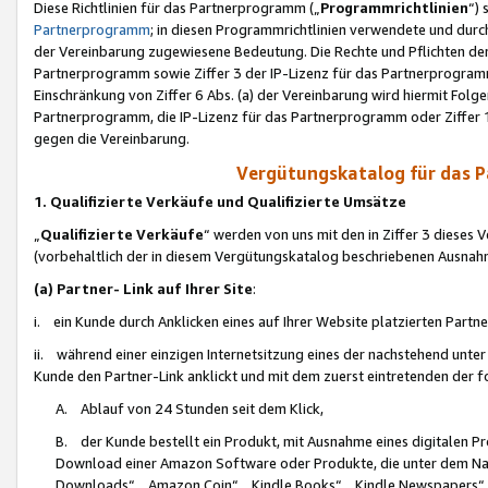
Diese Richtlinien für das Partnerprogramm („
Programmrichtlinien
“)
Partnerprogramm
; in diesen Programmrichtlinien verwendete und durch
der Vereinbarung zugewiesene Bedeutung. Die Rechte und Pflichten de
Partnerprogramm sowie Ziffer 3 der IP-Lizenz für das Partnerprogram
Einschränkung von Ziffer 6 Abs. (a) der Vereinbarung wird hiermit Fol
Partnerprogramm, die IP-Lizenz für das Partnerprogramm oder Ziffer 1
gegen die Vereinbarung.
Vergütungskatalog für das 
1. Qualifizierte Verkäufe und Qualifizierte Umsätze
„
Qualifizierte Verkäufe
“ werden von uns mit den in Ziffer 3 diese
(vorbehaltlich der in diesem Vergütungskatalog beschriebenen Ausnah
(a) Partner- Link auf Ihrer Site
:
i. ein Kunde durch Anklicken eines auf Ihrer Website platzierten Part
ii. während einer einzigen Internetsitzung eines der nachstehend unter (i)
Kunde den Partner-Link anklickt und mit dem zuerst eintretenden der f
A. Ablauf von 24 Stunden seit dem Klick,
B. der Kunde bestellt ein Produkt, mit Ausnahme eines digitalen P
Download einer Amazon Software oder Produkte, die unter dem N
Downloads“, „Amazon Coin“, „Kindle Books“, „Kindle Newspapers“, „