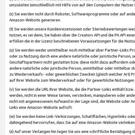
umzuleiten (einschließlich mit Hilfe von auf den Computern der Nutzer i
(s) Sie werden nicht durch Roboter, Softwareprogramme oder auf andere
Amazon-Website generieren.
(t) Sie werden unsere Kundenrezensionen oder Sternebewertungen wed
nutzen, es sei denn, Sie haben über die Creators API und die PA API e
erfüllen die in der Lizenz beschriebenen Voraussetzungen für die Nutzu
(u) Sie werden weder unmittelbar noch mittelbar über Partner-Links P
oder zu Nutzung durch eine andere natürliche oder juristische Person,
Geschäftspartnern nicht gestatten bzw. diese nicht dazu auffordern od
andere natürliche oder juristische Person, unmittelbar oder mittelbar
zu Wiederverkaufs- oder gewerblichen Zwecken (gleich welcher Art) 
auf Ihrer Website zum Wiederverkauf oder für gewerbliche Nutzungen 
(v) Sie werden die URL Ihrer Website, die die Partner-Links enthält b
werden, nicht in einer Weise tarnen, verstecken, manipulieren oder and
nicht mit angemessenem Aufwand in der Lage sind, die Website oder A
Links eine Amazon-Website aufruft.
(w) Sie werden keine Link-Verkürzungen, Schaltflächen, Hyperlinks ode
dahingehend hervorrufen, dass Sie auf eine Amazon-Website verlinken
(x) Auf unser Verlangen hin legen Sie uns eine schriftliche Bestätigung