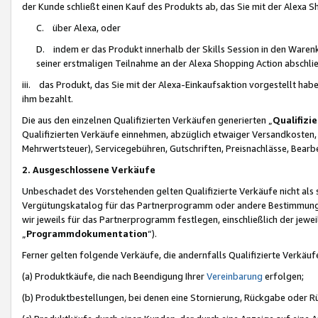
der Kunde schließt einen Kauf des Produkts ab, das Sie mit der Alexa 
C. über Alexa, oder
D. indem er das Produkt innerhalb der Skills Session in den Waren
seiner erstmaligen Teilnahme an der Alexa Shopping Action abschlie
iii. das Produkt, das Sie mit der Alexa-Einkaufsaktion vorgestellt ha
ihm bezahlt.
Die aus den einzelnen Qualifizierten Verkäufen generierten „
Qualifizi
Qualifizierten Verkäufe einnehmen, abzüglich etwaiger Versandkosten
Mehrwertsteuer), Servicegebühren, Gutschriften, Preisnachlässe, Bear
2. Ausgeschlossene Verkäufe
Unbeschadet des Vorstehenden gelten Qualifizierte Verkäufe nicht als
Vergütungskatalog für das Partnerprogramm oder andere Bestimmungen,
wir jeweils für das Partnerprogramm festlegen, einschließlich der jewe
„
Programmdokumentation
“).
Ferner gelten folgende Verkäufe, die andernfalls Qualifizierte Verkä
(a) Produktkäufe, die nach Beendigung Ihrer
Vereinbarung
erfolgen;
(b) Produktbestellungen, bei denen eine Stornierung, Rückgabe oder R