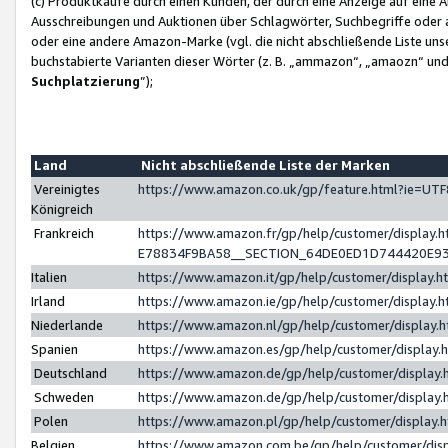
(c) Produktkäufe durch einen Kunden, der durch eine Anzeige auf eine 
Ausschreibungen und Auktionen über Schlagwörter, Suchbegriffe oder 
oder eine andere Amazon-Marke (vgl. die nicht abschließende Liste un
buchstabierte Varianten dieser Wörter (z. B. „ammazon“, „amaozn“ und „
Suchplatzierung
”);
Land
Nicht abschließende Liste der Marken
Vereinigtes
https://www.amazon.co.uk/gp/feature.html?ie=U
Königreich
Frankreich
https://www.amazon.fr/gp/help/customer/displa
E78834F9BA58__SECTION_64DE0ED1D744420E9
Italien
https://www.amazon.it/gp/help/customer/display
Irland
https://www.amazon.ie/gp/help/customer/displa
Niederlande
https://www.amazon.nl/gp/help/customer/display
Spanien
https://www.amazon.es/gp/help/customer/display
Deutschland
https://www.amazon.de/gp/help/customer/displa
Schweden
https://www.amazon.de/gp/help/customer/displa
Polen
https://www.amazon.pl/gp/help/customer/display
Belgien
https://www.amazon.com.be/gp/help/customer/d