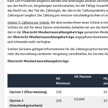
Kauf von Produkten eingelöst werden und unterliegen unseren Geschäf
uns das Recht vor, Vergütungen zurückzuhalten, bis der fällige Gesamt
das Recht vor, den Teil der Zahlungen, der den in der Zahlungstabelle 
Zahlungsart angibst. Die Zahlung per Amazon-Geschenkgutschein ist in
Option 3: Zahlung per Scheck.
Wir übersenden Ihnen einen Scheck in Höh
Sollten Sie sich für diese Option entscheiden, behalten wir uns das Rec
den in der
Übersicht Mindestauszahlungsbeträge
genannten Mindest
der
Übersicht Mindestauszahlungsbeträge
angegebene Bearbeitung
und Schweden nicht verfügbar.
Sollten Sie keine gültigen Informationen für die Zahlungsoption bereit
oder die Auszahlung verdienter Vergütung zurückhalten, bis Sie eine A
Übersicht Mindestauszahlungsbeträge
UK Maxium
UK
FR,
Minimum
un
Option 1 (Überweisung)
25£
25
£5,000
Option 2
25£
25
(Geschenkgutschein)