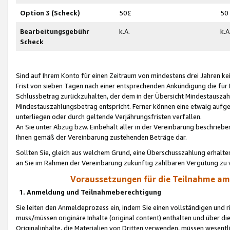
Option 3 (Scheck)
50£
50
Bearbeitungsgebühr
k.A.
k.A
Scheck
Sind auf Ihrem Konto für einen Zeitraum von mindestens drei Jahren kein
Frist von sieben Tagen nach einer entsprechenden Ankündigung die für
Schlussbetrag zurückzuhalten, der dem in der Übersicht Mindestausz
Mindestauszahlungsbetrag entspricht. Ferner können eine etwaig aufg
unterliegen oder durch geltende Verjährungsfristen verfallen.
An Sie unter Abzug bzw. Einbehalt aller in der Vereinbarung beschrieb
Ihnen gemäß der Vereinbarung zustehenden Beträge dar.
Sollten Sie, gleich aus welchem Grund, eine Überschusszahlung erhalte
an Sie im Rahmen der Vereinbarung zukünftig zahlbaren Vergütung zu 
Voraussetzungen für die Teilnahme a
1. Anmeldung und Teilnahmeberechtigung
Sie leiten den Anmeldeprozess ein, indem Sie einen vollständigen und 
muss/müssen originäre Inhalte (original content) enthalten und über d
Originalinhalte, die Materialien von Dritten verwenden, müssen wese