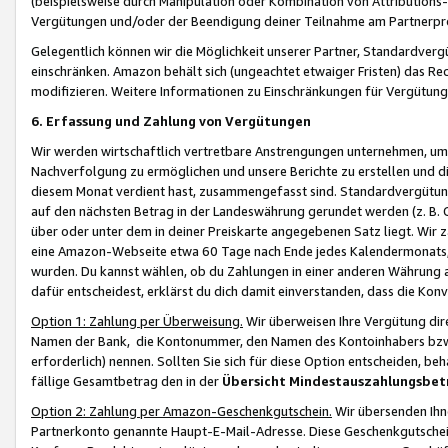
(beispielsweise durch Manipulation oder Kombination von Attributions-
Vergütungen und/oder der Beendigung deiner Teilnahme am Partnerp
Gelegentlich können wir die Möglichkeit unserer Partner, Standardv
einschränken. Amazon behält sich (ungeachtet etwaiger Fristen) das Re
modifizieren. Weitere Informationen zu Einschränkungen für Vergütung
6. Erfassung und Zahlung von Vergütungen
Wir werden wirtschaftlich vertretbare Anstrengungen unternehmen, um 
Nachverfolgung zu ermöglichen und unsere Berichte zu erstellen und di
diesem Monat verdient hast, zusammengefasst sind. Standardvergütung
auf den nächsten Betrag in der Landeswährung gerundet werden (z. B. C
über oder unter dem in deiner Preiskarte angegebenen Satz liegt. Wir
eine Amazon-Webseite etwa 60 Tage nach Ende jedes Kalendermonats, i
wurden. Du kannst wählen, ob du Zahlungen in einer anderen Währung
dafür entscheidest, erklärst du dich damit einverstanden, dass die K
Option 1: Zahlung per Überweisung.
Wir überweisen Ihre Vergütung dir
Namen der Bank, die Kontonummer, den Namen des Kontoinhabers bzw. a
erforderlich) nennen. Sollten Sie sich für diese Option entscheiden, be
fällige Gesamtbetrag den in der
Übersicht Mindestauszahlungsbet
Option 2: Zahlung per Amazon-Geschenkgutschein.
Wir übersenden Ihne
Partnerkonto genannte Haupt-E-Mail-Adresse. Diese Geschenkgutschei