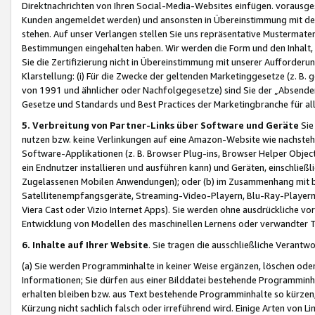
Direktnachrichten von Ihren Social-Media-Websites einfügen. vorausg
Kunden angemeldet werden) und ansonsten in Übereinstimmung mit der
stehen. Auf unser Verlangen stellen Sie uns repräsentative Mustermater
Bestimmungen eingehalten haben. Wir werden die Form und den Inhalt, di
Sie die Zertifizierung nicht in Übereinstimmung mit unserer Aufforderu
Klarstellung: (i) Für die Zwecke der geltenden Marketinggesetze (z. 
von 1991 und ähnlicher oder Nachfolgegesetze) sind Sie der „Absender“ j
Gesetze und Standards und Best Practices der Marketingbranche für 
5. Verbreitung von Partner-Links über Software und Geräte
Sie
nutzen bzw. keine Verlinkungen auf eine Amazon-Website wie nachsteh
Software-Applikationen (z. B. Browser Plug-ins, Browser Helper Objec
ein Endnutzer installieren und ausführen kann) und Geräten, einschlie
Zugelassenen Mobilen Anwendungen); oder (b) im Zusammenhang mit bzw.
Satellitenempfangsgeräte, Streaming-Video-Playern, Blu-Ray-Playern 
Viera Cast oder Vizio Internet Apps). Sie werden ohne ausdrückliche v
Entwicklung von Modellen des maschinellen Lernens oder verwandter 
6. Inhalte auf Ihrer Website
. Sie tragen die ausschließliche Verantwo
(a) Sie werden Programminhalte in keiner Weise ergänzen, löschen oder
Informationen; Sie dürfen aus einer Bilddatei bestehende Programminhal
erhalten bleiben bzw. aus Text bestehende Programminhalte so kürzen, 
Kürzung nicht sachlich falsch oder irreführend wird. Einige Arten von L