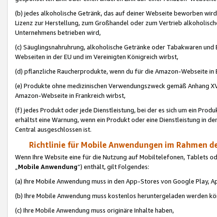
(b) jedes alkoholische Getränk, das auf deiner Webseite beworben wird
Lizenz zur Herstellung, zum Großhandel oder zum Vertrieb alkoholisch
Unternehmens betrieben wird,
(c) Säuglingsnahruhrung, alkoholische Getränke oder Tabakwaren und E
Webseiten in der EU und im Vereinigten Königreich wirbst,
(d) pflanzliche Raucherprodukte, wenn du für die Amazon-Webseite in B
(e) Produkte ohne medizinischen Verwendungszweck gemäß Anhang XVI 
Amazon-Webseite in Frankreich wirbst,
(f) jedes Produkt oder jede Dienstleistung, bei der es sich um ein Prod
erhältst eine Warnung, wenn ein Produkt oder eine Dienstleistung in de
Central ausgeschlossen ist.
Richtlinie für Mobile Anwendungen im Rahmen de
Wenn Ihre Website eine für die Nutzung auf Mobiltelefonen, Tablets 
„
Mobile Anwendung
“) enthält, gilt Folgendes:
(a) Ihre Mobile Anwendung muss in den App-Stores von Google Play, A
(b) Ihre Mobile Anwendung muss kostenlos heruntergeladen werden könn
(c) Ihre Mobile Anwendung muss originäre Inhalte haben,