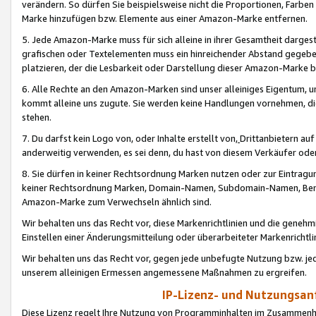
verändern. So dürfen Sie beispielsweise nicht die Proportionen, Farb
Marke hinzufügen bzw. Elemente aus einer Amazon-Marke entfernen.
5. Jede Amazon-Marke muss für sich alleine in ihrer Gesamtheit darge
grafischen oder Textelementen muss ein hinreichender Abstand gegebe
platzieren, der die Lesbarkeit oder Darstellung dieser Amazon-Marke b
6. Alle Rechte an den Amazon-Marken sind unser alleiniges Eigentum, 
kommt alleine uns zugute. Sie werden keine Handlungen vornehmen, 
stehen.
7. Du darfst kein Logo von, oder Inhalte erstellt von,
Drittanbietern au
anderweitig verwenden, es sei denn, du hast von diesem Verkäufer oder
8. Sie dürfen in keiner Rechtsordnung Marken nutzen oder zur Eintragu
keiner Rechtsordnung Marken, Domain-Namen, Subdomain-Namen, Benu
Amazon-Marke zum Verwechseln ähnlich sind.
Wir behalten uns das Recht vor, diese Markenrichtlinien und die gene
Einstellen einer Änderungsmitteilung oder überarbeiteter Markenricht
Wir behalten uns das Recht vor, gegen jede unbefugte Nutzung bzw. jede 
unserem alleinigen Ermessen angemessene Maßnahmen zu ergreifen.
IP-Lizenz- und Nutzungsan
Diese Lizenz regelt Ihre Nutzung von Programminhalten im Zusammen