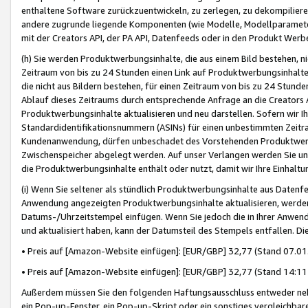
enthaltene Software zurückzuentwickeln, zu zerlegen, zu dekompilier
andere zugrunde liegende Komponenten (wie Modelle, Modellparameter
mit der Creators API, der PA API, Datenfeeds oder in den Produkt Werb
(h) Sie werden Produktwerbungsinhalte, die aus einem Bild bestehen, ni
Zeitraum von bis zu 24 Stunden einen Link auf Produktwerbungsinhalte
die nicht aus Bildern bestehen, für einen Zeitraum von bis zu 24 Stund
Ablauf dieses Zeitraums durch entsprechende Anfrage an die Creators 
Produktwerbungsinhalte aktualisieren und neu darstellen. Sofern wir Ih
Standardidentifikationsnummern (ASINs) für einen unbestimmten Zeitra
Kundenanwendung, dürfen unbeschadet des Vorstehenden Produktwerbu
Zwischenspeicher abgelegt werden. Auf unser Verlangen werden Sie un
die Produktwerbungsinhalte enthält oder nutzt, damit wir Ihre Einhalt
(i) Wenn Sie seltener als stündlich Produktwerbungsinhalte aus Datenfe
Anwendung angezeigten Produktwerbungsinhalte aktualisieren, werden 
Datums-/Uhrzeitstempel einfügen. Wenn Sie jedoch die in Ihrer Anwe
und aktualisiert haben, kann der Datumsteil des Stempels entfallen. Dies
• Preis auf [Amazon-Website einfügen]: [EUR/GBP] 32,77 (Stand 07.01.
• Preis auf [Amazon-Website einfügen]: [EUR/GBP] 32,77 (Stand 14:11 
Außerdem müssen Sie den folgenden Haftungsausschluss entweder neb
ein Pop-up-Fenster, ein Pop-up-Skript oder ein sonstiges vergleichba