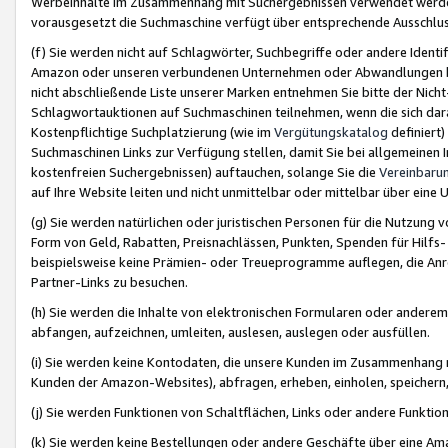
Werbeinhalte im Zusammenhang mit Suchergebnissen verwendet werden,
vorausgesetzt die Suchmaschine verfügt über entsprechende Ausschlu
(f) Sie werden nicht auf Schlagwörter, Suchbegriffe oder andere Ident
Amazon oder unseren verbundenen Unternehmen oder Abwandlungen bzw
nicht abschließende Liste unserer Marken entnehmen Sie bitte der Nich
Schlagwortauktionen auf Suchmaschinen teilnehmen, wenn die sich da
Kostenpflichtige Suchplatzierung (wie im
Vergütungskatalog
definiert
Suchmaschinen Links zur Verfügung stellen, damit Sie bei allgemeinen I
kostenfreien Suchergebnissen) auftauchen, solange Sie die
Vereinbaru
auf Ihre Website leiten und nicht unmittelbar oder mittelbar über eine
(g) Sie werden natürlichen oder juristischen Personen für die Nutzung 
Form von Geld, Rabatten, Preisnachlässen, Punkten, Spenden für Hilfs
beispielsweise keine Prämien- oder Treueprogramme auflegen, die Anrei
Partner-Links zu besuchen.
(h) Sie werden die Inhalte von elektronischen Formularen oder anderem M
abfangen, aufzeichnen, umleiten, auslesen, auslegen oder ausfüllen.
(i) Sie werden keine Kontodaten, die unsere Kunden im Zusammenhang 
Kunden der Amazon-Websites), abfragen, erheben, einholen, speichern,
(j) Sie werden Funktionen von Schaltflächen, Links oder andere Funkti
(k) Sie werden keine Bestellungen oder andere Geschäfte über eine Ama