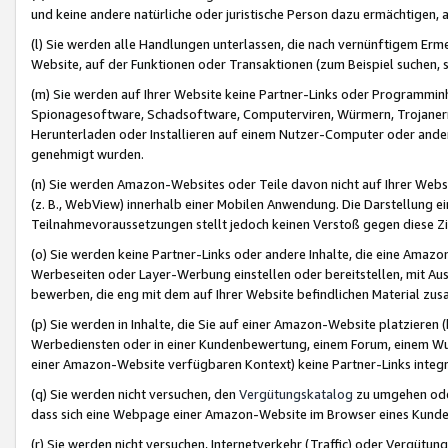
und keine andere natürliche oder juristische Person dazu ermächtigen, a
(l) Sie werden alle Handlungen unterlassen, die nach vernünftigem Erme
Website, auf der Funktionen oder Transaktionen (zum Beispiel suchen, s
(m) Sie werden auf Ihrer Website keine Partner-Links oder Programmin
Spionagesoftware, Schadsoftware, Computerviren, Würmern, Trojaner
Herunterladen oder Installieren auf einem Nutzer-Computer oder ande
genehmigt wurden.
(n) Sie werden Amazon-Websites oder Teile davon nicht auf Ihrer Websi
(z. B., WebView) innerhalb einer Mobilen Anwendung. Die Darstellung ein
Teilnahmevoraussetzungen stellt jedoch keinen Verstoß gegen diese Zif
(o) Sie werden keine Partner-Links oder andere Inhalte, die eine Am
Werbeseiten oder Layer-Werbung einstellen oder bereitstellen, mit Au
bewerben, die eng mit dem auf Ihrer Website befindlichen Material z
(p) Sie werden in Inhalte, die Sie auf einer Amazon-Website platzier
Werbediensten oder in einer Kundenbewertung, einem Forum, einem Wun
einer Amazon-Website verfügbaren Kontext) keine Partner-Links integr
(q) Sie werden nicht versuchen, den
Vergütungskatalog
zu umgehen oder
dass sich eine Webpage einer Amazon-Website im Browser eines Kunden 
(r) Sie werden nicht versuchen, Internetverkehr (Traffic) oder Vergü