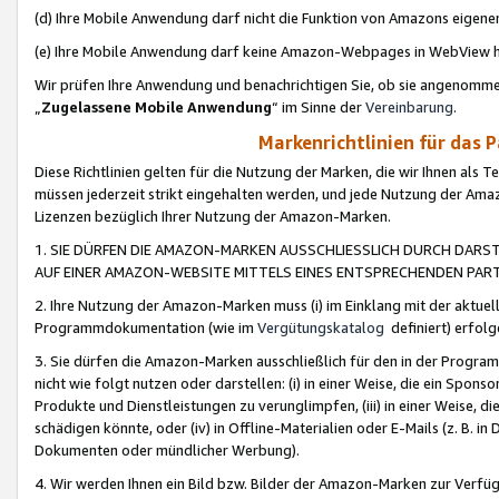
(d) Ihre Mobile Anwendung darf nicht die Funktion von Amazons eige
(e) Ihre Mobile Anwendung darf keine Amazon-Webpages in WebView 
Wir prüfen Ihre Anwendung und benachrichtigen Sie, ob sie angenomm
„
Zugelassene Mobile Anwendung
“ im Sinne der
Vereinbarung
.
Markenrichtlinien für das 
Diese Richtlinien gelten für die Nutzung der Marken, die wir Ihnen als 
müssen jederzeit strikt eingehalten werden, und jede Nutzung der Ama
Lizenzen bezüglich Ihrer Nutzung der Amazon-Marken.
1. SIE DÜRFEN DIE AMAZON-MARKEN AUSSCHLIESSLICH DURCH DARS
AUF EINER AMAZON-WEBSITE MITTELS EINES ENTSPRECHENDEN PART
2. Ihre Nutzung der Amazon-Marken muss (i) im Einklang mit der aktuells
Programmdokumentation (wie im
Vergütungskatalog
definiert) erfolg
3. Sie dürfen die Amazon-Marken ausschließlich für den in der Progr
nicht wie folgt nutzen oder darstellen: (i) in einer Weise, die ein Spo
Produkte und Dienstleistungen zu verunglimpfen, (iii) in einer Weise
schädigen könnte, oder (iv) in Offline-Materialien oder E-Mails (z. B.
Dokumenten oder mündlicher Werbung).
4. Wir werden Ihnen ein Bild bzw. Bilder der Amazon-Marken zur Verfüg