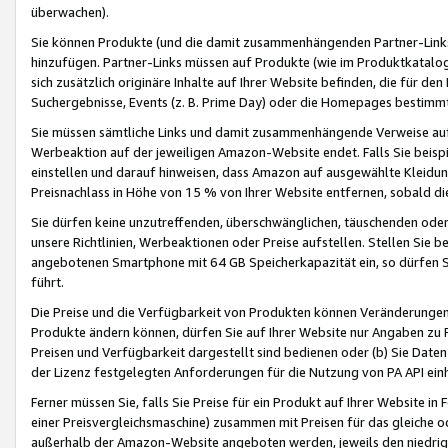
überwachen).
Sie können Produkte (und die damit zusammenhängenden Partner-Links)
hinzufügen. Partner-Links müssen auf Produkte (wie im Produktkatalog de
sich zusätzlich originäre Inhalte auf Ihrer Website befinden, die für 
Suchergebnisse, Events (z. B. Prime Day) oder die Homepages bestimmte
Sie müssen sämtliche Links und damit zusammenhängende Verweise auf z
Werbeaktion auf der jeweiligen Amazon-Website endet. Falls Sie beisp
einstellen und darauf hinweisen, dass Amazon auf ausgewählte Kleidun
Preisnachlass in Höhe von 15 % von Ihrer Website entfernen, sobald di
Sie dürfen keine unzutreffenden, überschwänglichen, täuschenden od
unsere Richtlinien, Werbeaktionen oder Preise aufstellen. Stellen Sie 
angebotenen Smartphone mit 64 GB Speicherkapazität ein, so dürfen S
führt.
Die Preise und die Verfügbarkeit von Produkten können Veränderungen 
Produkte ändern können, dürfen Sie auf Ihrer Website nur Angaben zu P
Preisen und Verfügbarkeit dargestellt sind bedienen oder (b) Sie Daten
der Lizenz festgelegten Anforderungen für die Nutzung von PA API einh
Ferner müssen Sie, falls Sie Preise für ein Produkt auf Ihrer Website in 
einer Preisvergleichsmaschine) zusammen mit Preisen für das gleiche o
außerhalb der Amazon-Website angeboten werden, jeweils den niedrigst