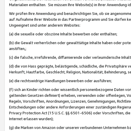
Materialien enthalten. Sie müssen Ihre Website(s) in Ihrer Anwendung ide
Wir prüfen Ihre Anwendung und benachrichtigen Sie, ob sie angenommen
auf Aufnahme Ihrer Website in das Partnerprogramm und Sie dürfen kei
Ungeeignet sind unter anderem Websites:
(a) die sexuelle oder obszöne Inhalte bewerben oder enthalten;
(b) die Gewalt verherrlichen oder gewalttätige Inhalte haben oder pot
anstiften,;
(c) die falsche, irreführende, diffamierende oder verleumderische Inha
(d) die von Hass geprägte, belästigende, schädliche, die Privatsphäre v
Herkunft, Hautfarbe, Geschlecht, Religion, Nationalität, Behinderung, 
(e) die rechtswidrige Handlungen bewerben oder ausführen;
(f) sich an Kinder richten oder wissentlich personenbezogene Daten vo
geltenden Gesetzen definiert) erheben, verwenden oder offenlegen, Vo
Regeln, Vorschriften, Anordnungen, Lizenzen, Genehmigungen, Richtlini
Entscheidungen oder andere Anforderungen einer zuständigen Regierung
Privacy Protection Act (15 U.S.C. §§ 6501-6506) oder Vorschriften, di
Internet erlassen wurden);
(g) die Marken von Amazon oder unseren verbundenen Unternehmen b