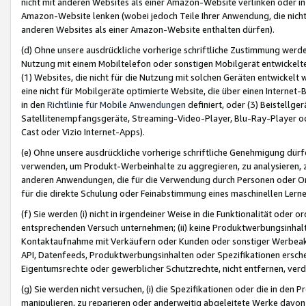
nicht mit anderen Websites als einer Amazon-Website verlinken oder i
Amazon-Website lenken (wobei jedoch Teile Ihrer Anwendung, die nich
anderen Websites als einer Amazon-Website enthalten dürfen).
(d) Ohne unsere ausdrückliche vorherige schriftliche Zustimmung werd
Nutzung mit einem Mobiltelefon oder sonstigen Mobilgerät entwickelt
(1) Websites, die nicht für die Nutzung mit solchen Geräten entwickelt
eine nicht für Mobilgeräte optimierte Website, die über einen Interne
in den
Richtlinie für Mobile Anwendungen
definiert, oder (3) Beistellge
Satellitenempfangsgeräte, Streaming-Video-Player, Blu-Ray-Player ode
Cast oder Vizio Internet-Apps).
(e) Ohne unsere ausdrückliche vorherige schriftliche Genehmigung dürfe
verwenden, um Produkt-Werbeinhalte zu aggregieren, zu analysieren, 
anderen Anwendungen, die für die Verwendung durch Personen oder Or
für die direkte Schulung oder Feinabstimmung eines maschinellen Lern
(f) Sie werden (i) nicht in irgendeiner Weise in die Funktionalität ode
entsprechenden Versuch unternehmen; (ii) keine Produktwerbungsinha
Kontaktaufnahme mit Verkäufern oder Kunden oder sonstiger Werbeaktiv
API, Datenfeeds, Produktwerbungsinhalten oder Spezifikationen erschei
Eigentumsrechte oder gewerblicher Schutzrechte, nicht entfernen, verd
(g) Sie werden nicht versuchen, (i) die Spezifikationen oder die in de
manipulieren, zu reparieren oder anderweitig abgeleitete Werke davon z