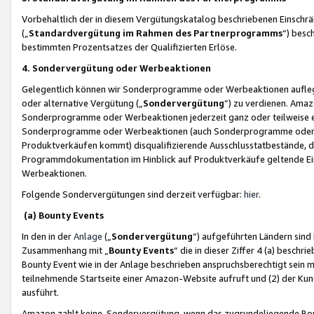
Vorbehaltlich der in diesem Vergütungskatalog beschriebenen Einschr
(„
Standardvergütung im Rahmen des Partnerprogramms
“) besc
bestimmten Prozentsatzes der Qualifizierten Erlöse.
4. Sondervergütung oder Werbeaktionen
Gelegentlich können wir Sonderprogramme oder Werbeaktionen auflegen,
oder alternative Vergütung („
Sondervergütung
”) zu verdienen. Amazo
Sonderprogramme oder Werbeaktionen jederzeit ganz oder teilweise einz
Sonderprogramme oder Werbeaktionen (auch Sonderprogramme oder We
Produktverkäufen kommt) disqualifizierende Ausschlusstatbestände, di
Programmdokumentation im Hinblick auf Produktverkäufe geltende E
Werbeaktionen.
Folgende Sondervergütungen sind derzeit verfügbar:
hier
.
(a) Bounty Events
In den in der
Anlage
(„
Sondervergütung
“) aufgeführten Ländern sind
Zusammenhang mit „
Bounty Events
“ die in dieser Ziffer 4 (a) besch
Bounty Event wie in der Anlage beschrieben anspruchsberechtigt sein mu
teilnehmende Startseite einer Amazon-Website aufruft und (2) der Kun
ausführt.
Amazon zahlt keine Sondervergütung, wenn das zugrundeliegende Boun