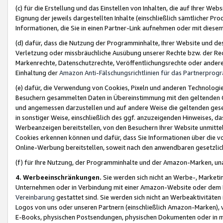
(c) für die Erstellung und das Einstellen von Inhalten, die auf Ihrer We
Eignung der jeweils dargestellten Inhalte (einschließlich sämtlicher 
Informationen, die Sie in einen Partner-Link aufnehmen oder mit diese
(d) dafür, dass die Nutzung der Programminhalte, Ihrer Website und des 
Verletzung oder missbräuchliche Ausübung unserer Rechte bzw. der Recht
Markenrechte, Datenschutzrechte, Veröffentlichungsrechte oder anderer
Einhaltung der
Amazon Anti-Fälschungsrichtlinien für das Partnerpro
(e) dafür, die Verwendung von Cookies, Pixeln und anderen Technologien
Besuchern gesammelten Daten in Übereinstimmung mit den geltenden Ge
und angemessen darzustellen und auf andere Weise die geltenden geset
in sonstiger Weise, einschließlich des ggf. anzuzeigenden Hinweises, d
Werbeanzeigen bereitstellen, von den Besuchern Ihrer Website unmitte
Cookies erkennen können und dafür, dass Sie Informationen über die v
Online-Werbung bereitstellen, soweit nach den anwendbaren gesetzlic
(f) für Ihre Nutzung, der Programminhalte und der Amazon-Marken, u
4. Werbeeinschränkungen.
Sie werden sich nicht an Werbe-, Market
Unternehmen oder in Verbindung mit einer Amazon-Website oder dem Pa
Vereinbarung
gestattet sind. Sie werden sich nicht an Werbeaktivitäten
Logos von uns oder unseren Partnern (einschließlich Amazon-Marken), 
E-Books, physischen Postsendungen, physischen Dokumenten oder in 