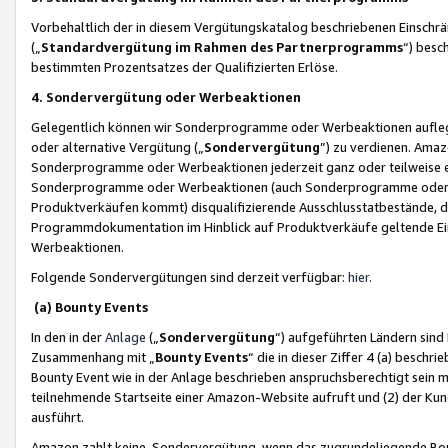
Vorbehaltlich der in diesem Vergütungskatalog beschriebenen Einschr
(„
Standardvergütung im Rahmen des Partnerprogramms
“) besc
bestimmten Prozentsatzes der Qualifizierten Erlöse.
4. Sondervergütung oder Werbeaktionen
Gelegentlich können wir Sonderprogramme oder Werbeaktionen auflegen,
oder alternative Vergütung („
Sondervergütung
”) zu verdienen. Amazo
Sonderprogramme oder Werbeaktionen jederzeit ganz oder teilweise einz
Sonderprogramme oder Werbeaktionen (auch Sonderprogramme oder We
Produktverkäufen kommt) disqualifizierende Ausschlusstatbestände, di
Programmdokumentation im Hinblick auf Produktverkäufe geltende E
Werbeaktionen.
Folgende Sondervergütungen sind derzeit verfügbar:
hier
.
(a) Bounty Events
In den in der
Anlage
(„
Sondervergütung
“) aufgeführten Ländern sind
Zusammenhang mit „
Bounty Events
“ die in dieser Ziffer 4 (a) besch
Bounty Event wie in der Anlage beschrieben anspruchsberechtigt sein mu
teilnehmende Startseite einer Amazon-Website aufruft und (2) der Kun
ausführt.
Amazon zahlt keine Sondervergütung, wenn das zugrundeliegende Boun