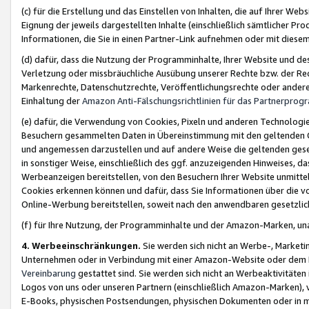
(c) für die Erstellung und das Einstellen von Inhalten, die auf Ihrer We
Eignung der jeweils dargestellten Inhalte (einschließlich sämtlicher 
Informationen, die Sie in einen Partner-Link aufnehmen oder mit diese
(d) dafür, dass die Nutzung der Programminhalte, Ihrer Website und des 
Verletzung oder missbräuchliche Ausübung unserer Rechte bzw. der Recht
Markenrechte, Datenschutzrechte, Veröffentlichungsrechte oder anderer
Einhaltung der
Amazon Anti-Fälschungsrichtlinien für das Partnerpro
(e) dafür, die Verwendung von Cookies, Pixeln und anderen Technologien
Besuchern gesammelten Daten in Übereinstimmung mit den geltenden Ge
und angemessen darzustellen und auf andere Weise die geltenden geset
in sonstiger Weise, einschließlich des ggf. anzuzeigenden Hinweises, d
Werbeanzeigen bereitstellen, von den Besuchern Ihrer Website unmitte
Cookies erkennen können und dafür, dass Sie Informationen über die v
Online-Werbung bereitstellen, soweit nach den anwendbaren gesetzlic
(f) für Ihre Nutzung, der Programminhalte und der Amazon-Marken, u
4. Werbeeinschränkungen.
Sie werden sich nicht an Werbe-, Market
Unternehmen oder in Verbindung mit einer Amazon-Website oder dem Pa
Vereinbarung
gestattet sind. Sie werden sich nicht an Werbeaktivitäten
Logos von uns oder unseren Partnern (einschließlich Amazon-Marken), 
E-Books, physischen Postsendungen, physischen Dokumenten oder in 