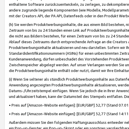
enthaltene Software zurückzuentwickeln, zu zerlegen, zu dekompilier
andere zugrunde liegende Komponenten (wie Modelle, Modellparameter
mit der Creators API, der PA API, Datenfeeds oder in den Produkt Werb
(h) Sie werden Produktwerbungsinhalte, die aus einem Bild bestehen, ni
Zeitraum von bis zu 24 Stunden einen Link auf Produktwerbungsinhalte
die nicht aus Bildern bestehen, für einen Zeitraum von bis zu 24 Stund
Ablauf dieses Zeitraums durch entsprechende Anfrage an die Creators 
Produktwerbungsinhalte aktualisieren und neu darstellen. Sofern wir Ih
Standardidentifikationsnummern (ASINs) für einen unbestimmten Zeitra
Kundenanwendung, dürfen unbeschadet des Vorstehenden Produktwerbu
Zwischenspeicher abgelegt werden. Auf unser Verlangen werden Sie un
die Produktwerbungsinhalte enthält oder nutzt, damit wir Ihre Einhalt
(i) Wenn Sie seltener als stündlich Produktwerbungsinhalte aus Datenfe
Anwendung angezeigten Produktwerbungsinhalte aktualisieren, werden 
Datums-/Uhrzeitstempel einfügen. Wenn Sie jedoch die in Ihrer Anwe
und aktualisiert haben, kann der Datumsteil des Stempels entfallen. Dies
• Preis auf [Amazon-Website einfügen]: [EUR/GBP] 32,77 (Stand 07.01.
• Preis auf [Amazon-Website einfügen]: [EUR/GBP] 32,77 (Stand 14:11 
Außerdem müssen Sie den folgenden Haftungsausschluss entweder neb
ein Pop-up-Fenster, ein Pop-up-Skript oder ein sonstiges vergleichba