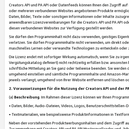
Creators API und PA API oder Datenfeeds können Ihnen den Zugriff auf D
oder mehreren verbundenen Websites angebotenen Produkte ermögliche
Daten, Bilder, Texte oder sonstigen Informationen oder Inhalte zuzugre
anwendbaren Lizenzvereinbarungen für die Creators API und PA API od
diesen verbundenen Websites zur Verfügung gestellt werden.
Sie dürfen den Programminhalt nicht dazu verwenden, geistiges Eigent
verletzen. Sie dürfen Programminhalte nicht verwenden, um direkt ode
maschinelles Lernen oder verwandte Technologien zu entwickeln oder zu
Die Lizenz endet mit sofortiger Wirkung automatisch, wenn Sie zu irg
Vergütungskatalog definiert) nicht rechtzeitig erfüllen bzw. ansonsten
schriftliche Mitteilung an Sie ganz oder teilweise beenden. Sie werden
umgehend einstellen und sämtliche Programminhalte und Amazon-Marke
jeweils verlangt, umgehend von Ihrer Website entfernen und löschen od
2. Voraussetzungen für die Nutzung der Creators API und der P
(a)
Beschreibung
. Im Rahmen dieser Lizenz können wir Ihnen Programmi
• Daten, Bilder, Audio-Dateien, Videos, Logos, Benutzerschnittstellen-
• Textmaterialien, wie beispielsweise Produktinformationen in Textfor
Neben den vorstehenden Produktwerbungsinhalten und dem Zugriff auf 
Zusammenhang mit Creators API und PA API Musterquellcodes und -bibli