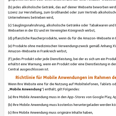
(b) jedes alkoholische Getränk, das auf deiner Webseite beworben wird
Lizenz zur Herstellung, zum Großhandel oder zum Vertrieb alkoholisch
Unternehmens betrieben wird,
(c) Säuglingsnahruhrung, alkoholische Getränke oder Tabakwaren und E
Webseiten in der EU und im Vereinigten Königreich wirbst,
(d) pflanzliche Raucherprodukte, wenn du für die Amazon-Webseite in B
(e) Produkte ohne medizinischen Verwendungszweck gemäß Anhang XVI 
Amazon-Webseite in Frankreich wirbst,
(f) jedes Produkt oder jede Dienstleistung, bei der es sich um ein Prod
erhältst eine Warnung, wenn ein Produkt oder eine Dienstleistung in de
Central ausgeschlossen ist.
Richtlinie für Mobile Anwendungen im Rahmen de
Wenn Ihre Website eine für die Nutzung auf Mobiltelefonen, Tablets 
„
Mobile Anwendung
“) enthält, gilt Folgendes:
(a) Ihre Mobile Anwendung muss in den App-Stores von Google Play, A
(b) Ihre Mobile Anwendung muss kostenlos heruntergeladen werden könn
(c) Ihre Mobile Anwendung muss originäre Inhalte haben,