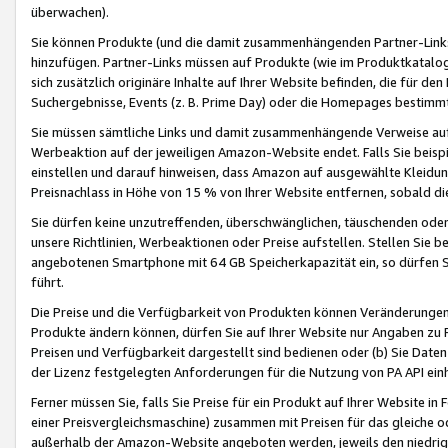
überwachen).
Sie können Produkte (und die damit zusammenhängenden Partner-Links)
hinzufügen. Partner-Links müssen auf Produkte (wie im Produktkatalog de
sich zusätzlich originäre Inhalte auf Ihrer Website befinden, die für 
Suchergebnisse, Events (z. B. Prime Day) oder die Homepages bestimmte
Sie müssen sämtliche Links und damit zusammenhängende Verweise auf z
Werbeaktion auf der jeweiligen Amazon-Website endet. Falls Sie beisp
einstellen und darauf hinweisen, dass Amazon auf ausgewählte Kleidun
Preisnachlass in Höhe von 15 % von Ihrer Website entfernen, sobald di
Sie dürfen keine unzutreffenden, überschwänglichen, täuschenden od
unsere Richtlinien, Werbeaktionen oder Preise aufstellen. Stellen Sie 
angebotenen Smartphone mit 64 GB Speicherkapazität ein, so dürfen S
führt.
Die Preise und die Verfügbarkeit von Produkten können Veränderungen 
Produkte ändern können, dürfen Sie auf Ihrer Website nur Angaben zu P
Preisen und Verfügbarkeit dargestellt sind bedienen oder (b) Sie Daten
der Lizenz festgelegten Anforderungen für die Nutzung von PA API einh
Ferner müssen Sie, falls Sie Preise für ein Produkt auf Ihrer Website in 
einer Preisvergleichsmaschine) zusammen mit Preisen für das gleiche o
außerhalb der Amazon-Website angeboten werden, jeweils den niedrigst