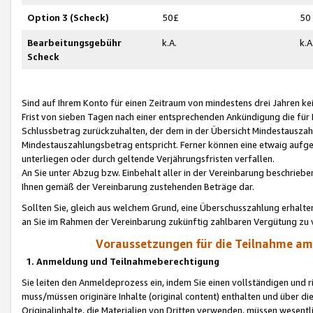
Option 3 (Scheck)
50£
50
Bearbeitungsgebühr
k.A.
k.A
Scheck
Sind auf Ihrem Konto für einen Zeitraum von mindestens drei Jahren kein
Frist von sieben Tagen nach einer entsprechenden Ankündigung die für
Schlussbetrag zurückzuhalten, der dem in der Übersicht Mindestausz
Mindestauszahlungsbetrag entspricht. Ferner können eine etwaig aufg
unterliegen oder durch geltende Verjährungsfristen verfallen.
An Sie unter Abzug bzw. Einbehalt aller in der Vereinbarung beschrieb
Ihnen gemäß der Vereinbarung zustehenden Beträge dar.
Sollten Sie, gleich aus welchem Grund, eine Überschusszahlung erhalte
an Sie im Rahmen der Vereinbarung zukünftig zahlbaren Vergütung zu 
Voraussetzungen für die Teilnahme a
1. Anmeldung und Teilnahmeberechtigung
Sie leiten den Anmeldeprozess ein, indem Sie einen vollständigen und 
muss/müssen originäre Inhalte (original content) enthalten und über d
Originalinhalte, die Materialien von Dritten verwenden, müssen wese