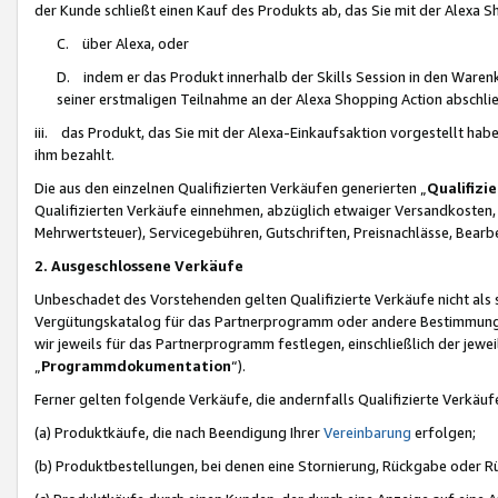
der Kunde schließt einen Kauf des Produkts ab, das Sie mit der Alexa 
C. über Alexa, oder
D. indem er das Produkt innerhalb der Skills Session in den Waren
seiner erstmaligen Teilnahme an der Alexa Shopping Action abschlie
iii. das Produkt, das Sie mit der Alexa-Einkaufsaktion vorgestellt ha
ihm bezahlt.
Die aus den einzelnen Qualifizierten Verkäufen generierten „
Qualifizi
Qualifizierten Verkäufe einnehmen, abzüglich etwaiger Versandkosten
Mehrwertsteuer), Servicegebühren, Gutschriften, Preisnachlässe, Bear
2. Ausgeschlossene Verkäufe
Unbeschadet des Vorstehenden gelten Qualifizierte Verkäufe nicht als
Vergütungskatalog für das Partnerprogramm oder andere Bestimmungen,
wir jeweils für das Partnerprogramm festlegen, einschließlich der jewe
„
Programmdokumentation
“).
Ferner gelten folgende Verkäufe, die andernfalls Qualifizierte Verkä
(a) Produktkäufe, die nach Beendigung Ihrer
Vereinbarung
erfolgen;
(b) Produktbestellungen, bei denen eine Stornierung, Rückgabe oder R