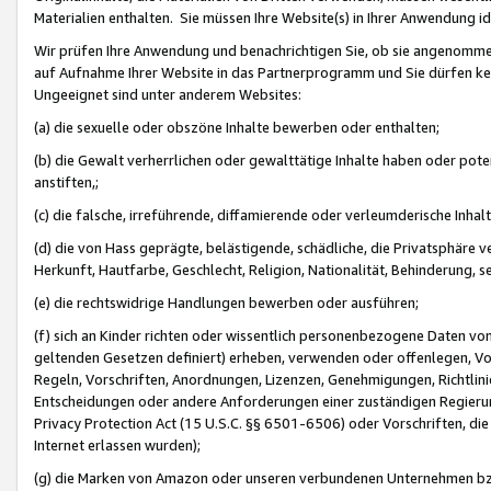
Materialien enthalten. Sie müssen Ihre Website(s) in Ihrer Anwendung ide
Wir prüfen Ihre Anwendung und benachrichtigen Sie, ob sie angenommen
auf Aufnahme Ihrer Website in das Partnerprogramm und Sie dürfen kei
Ungeeignet sind unter anderem Websites:
(a) die sexuelle oder obszöne Inhalte bewerben oder enthalten;
(b) die Gewalt verherrlichen oder gewalttätige Inhalte haben oder pot
anstiften,;
(c) die falsche, irreführende, diffamierende oder verleumderische Inha
(d) die von Hass geprägte, belästigende, schädliche, die Privatsphäre v
Herkunft, Hautfarbe, Geschlecht, Religion, Nationalität, Behinderung, 
(e) die rechtswidrige Handlungen bewerben oder ausführen;
(f) sich an Kinder richten oder wissentlich personenbezogene Daten vo
geltenden Gesetzen definiert) erheben, verwenden oder offenlegen, Vo
Regeln, Vorschriften, Anordnungen, Lizenzen, Genehmigungen, Richtlini
Entscheidungen oder andere Anforderungen einer zuständigen Regierung
Privacy Protection Act (15 U.S.C. §§ 6501-6506) oder Vorschriften, di
Internet erlassen wurden);
(g) die Marken von Amazon oder unseren verbundenen Unternehmen b