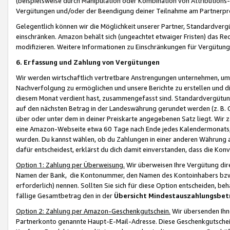
(beispielsweise durch Manipulation oder Kombination von Attributions-
Vergütungen und/oder der Beendigung deiner Teilnahme am Partnerp
Gelegentlich können wir die Möglichkeit unserer Partner, Standardv
einschränken. Amazon behält sich (ungeachtet etwaiger Fristen) das Re
modifizieren. Weitere Informationen zu Einschränkungen für Vergütung
6. Erfassung und Zahlung von Vergütungen
Wir werden wirtschaftlich vertretbare Anstrengungen unternehmen, um 
Nachverfolgung zu ermöglichen und unsere Berichte zu erstellen und di
diesem Monat verdient hast, zusammengefasst sind. Standardvergütung
auf den nächsten Betrag in der Landeswährung gerundet werden (z. B. C
über oder unter dem in deiner Preiskarte angegebenen Satz liegt. Wir
eine Amazon-Webseite etwa 60 Tage nach Ende jedes Kalendermonats, i
wurden. Du kannst wählen, ob du Zahlungen in einer anderen Währung
dafür entscheidest, erklärst du dich damit einverstanden, dass die K
Option 1: Zahlung per Überweisung.
Wir überweisen Ihre Vergütung dir
Namen der Bank, die Kontonummer, den Namen des Kontoinhabers bzw. a
erforderlich) nennen. Sollten Sie sich für diese Option entscheiden, be
fällige Gesamtbetrag den in der
Übersicht Mindestauszahlungsbet
Option 2: Zahlung per Amazon-Geschenkgutschein.
Wir übersenden Ihne
Partnerkonto genannte Haupt-E-Mail-Adresse. Diese Geschenkgutschei