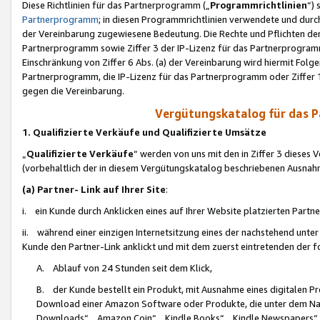
Diese Richtlinien für das Partnerprogramm („
Programmrichtlinien
“)
Partnerprogramm
; in diesen Programmrichtlinien verwendete und durch
der Vereinbarung zugewiesene Bedeutung. Die Rechte und Pflichten de
Partnerprogramm sowie Ziffer 3 der IP-Lizenz für das Partnerprogram
Einschränkung von Ziffer 6 Abs. (a) der Vereinbarung wird hiermit Fol
Partnerprogramm, die IP-Lizenz für das Partnerprogramm oder Ziffer 1
gegen die Vereinbarung.
Vergütungskatalog für das 
1. Qualifizierte Verkäufe und Qualifizierte Umsätze
„
Qualifizierte Verkäufe
“ werden von uns mit den in Ziffer 3 diese
(vorbehaltlich der in diesem Vergütungskatalog beschriebenen Ausnah
(a) Partner- Link auf Ihrer Site
:
i. ein Kunde durch Anklicken eines auf Ihrer Website platzierten Part
ii. während einer einzigen Internetsitzung eines der nachstehend unter (i)
Kunde den Partner-Link anklickt und mit dem zuerst eintretenden der f
A. Ablauf von 24 Stunden seit dem Klick,
B. der Kunde bestellt ein Produkt, mit Ausnahme eines digitalen P
Download einer Amazon Software oder Produkte, die unter dem N
Downloads“, „Amazon Coin“, „Kindle Books“, „Kindle Newspapers“, „