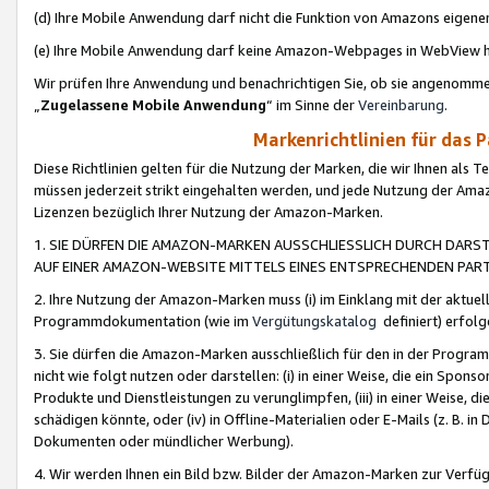
(d) Ihre Mobile Anwendung darf nicht die Funktion von Amazons eige
(e) Ihre Mobile Anwendung darf keine Amazon-Webpages in WebView 
Wir prüfen Ihre Anwendung und benachrichtigen Sie, ob sie angenomm
„
Zugelassene Mobile Anwendung
“ im Sinne der
Vereinbarung
.
Markenrichtlinien für das 
Diese Richtlinien gelten für die Nutzung der Marken, die wir Ihnen als 
müssen jederzeit strikt eingehalten werden, und jede Nutzung der Ama
Lizenzen bezüglich Ihrer Nutzung der Amazon-Marken.
1. SIE DÜRFEN DIE AMAZON-MARKEN AUSSCHLIESSLICH DURCH DARS
AUF EINER AMAZON-WEBSITE MITTELS EINES ENTSPRECHENDEN PART
2. Ihre Nutzung der Amazon-Marken muss (i) im Einklang mit der aktuells
Programmdokumentation (wie im
Vergütungskatalog
definiert) erfolg
3. Sie dürfen die Amazon-Marken ausschließlich für den in der Progr
nicht wie folgt nutzen oder darstellen: (i) in einer Weise, die ein Spo
Produkte und Dienstleistungen zu verunglimpfen, (iii) in einer Weise
schädigen könnte, oder (iv) in Offline-Materialien oder E-Mails (z. B.
Dokumenten oder mündlicher Werbung).
4. Wir werden Ihnen ein Bild bzw. Bilder der Amazon-Marken zur Verfüg