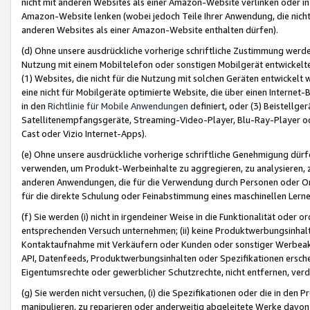
nicht mit anderen Websites als einer Amazon-Website verlinken oder i
Amazon-Website lenken (wobei jedoch Teile Ihrer Anwendung, die nich
anderen Websites als einer Amazon-Website enthalten dürfen).
(d) Ohne unsere ausdrückliche vorherige schriftliche Zustimmung werd
Nutzung mit einem Mobiltelefon oder sonstigen Mobilgerät entwickelt
(1) Websites, die nicht für die Nutzung mit solchen Geräten entwickelt
eine nicht für Mobilgeräte optimierte Website, die über einen Interne
in den
Richtlinie für Mobile Anwendungen
definiert, oder (3) Beistellge
Satellitenempfangsgeräte, Streaming-Video-Player, Blu-Ray-Player ode
Cast oder Vizio Internet-Apps).
(e) Ohne unsere ausdrückliche vorherige schriftliche Genehmigung dürfe
verwenden, um Produkt-Werbeinhalte zu aggregieren, zu analysieren, 
anderen Anwendungen, die für die Verwendung durch Personen oder Or
für die direkte Schulung oder Feinabstimmung eines maschinellen Lern
(f) Sie werden (i) nicht in irgendeiner Weise in die Funktionalität ode
entsprechenden Versuch unternehmen; (ii) keine Produktwerbungsinha
Kontaktaufnahme mit Verkäufern oder Kunden oder sonstiger Werbeaktiv
API, Datenfeeds, Produktwerbungsinhalten oder Spezifikationen erschei
Eigentumsrechte oder gewerblicher Schutzrechte, nicht entfernen, verd
(g) Sie werden nicht versuchen, (i) die Spezifikationen oder die in de
manipulieren, zu reparieren oder anderweitig abgeleitete Werke davon z