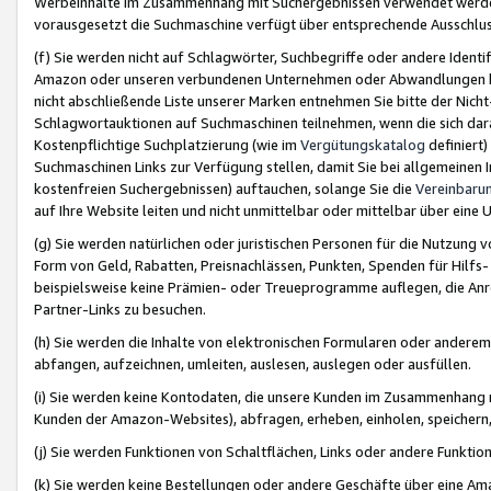
Werbeinhalte im Zusammenhang mit Suchergebnissen verwendet werden,
vorausgesetzt die Suchmaschine verfügt über entsprechende Ausschlu
(f) Sie werden nicht auf Schlagwörter, Suchbegriffe oder andere Ident
Amazon oder unseren verbundenen Unternehmen oder Abwandlungen bzw
nicht abschließende Liste unserer Marken entnehmen Sie bitte der Nich
Schlagwortauktionen auf Suchmaschinen teilnehmen, wenn die sich da
Kostenpflichtige Suchplatzierung (wie im
Vergütungskatalog
definiert
Suchmaschinen Links zur Verfügung stellen, damit Sie bei allgemeinen I
kostenfreien Suchergebnissen) auftauchen, solange Sie die
Vereinbaru
auf Ihre Website leiten und nicht unmittelbar oder mittelbar über eine
(g) Sie werden natürlichen oder juristischen Personen für die Nutzung 
Form von Geld, Rabatten, Preisnachlässen, Punkten, Spenden für Hilfs
beispielsweise keine Prämien- oder Treueprogramme auflegen, die Anrei
Partner-Links zu besuchen.
(h) Sie werden die Inhalte von elektronischen Formularen oder anderem M
abfangen, aufzeichnen, umleiten, auslesen, auslegen oder ausfüllen.
(i) Sie werden keine Kontodaten, die unsere Kunden im Zusammenhang 
Kunden der Amazon-Websites), abfragen, erheben, einholen, speichern,
(j) Sie werden Funktionen von Schaltflächen, Links oder andere Funkti
(k) Sie werden keine Bestellungen oder andere Geschäfte über eine Ama