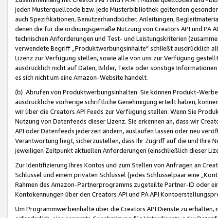
jeden Musterquellcode bzw. jede Musterbibliothek geltenden gesonder
auch Spezifikationen, Benutzerhandbücher, Anleitungen, Begleitmaterial
denen die für die ordnungsgemäße Nutzung von Creators API und PA A
technischen Anforderungen und Test- und Leistungskriterien (zusammen
verwendete Begriff „Produktwerbungsinhalte“ schließt ausdrücklich al
Lizenz zur Verfügung stellen, sowie alle von uns zur Verfügung gestel
ausdrücklich nicht auf Daten, Bilder, Texte oder sonstige Informatione
es sich nicht um eine Amazon-Website handelt.
(b) Abrufen von Produktwerbungsinhalten. Sie können Produkt-Werbein
ausdrückliche vorherige schriftliche Genehmigung erteilt haben, könn
wir über die Creators API Feeds zur Verfügung stellen. Wenn Sie Produk
Nutzung von Datenfeeds dieser Lizenz. Sie erkennen an, dass wir Creat
API oder Datenfeeds jederzeit ändern, auslaufen lassen oder neu veröffe
Verantwortung liegt, sicherzustellen, dass Ihr Zugriff auf die und Ihr
jeweiligen Zeitpunkt aktuellen Anforderungen (einschließlich dieser Liz
Zur Identifizierung Ihres Kontos und zum Stellen von Anfragen an Crea
Schlüssel und einem privaten Schlüssel (jedes Schlüsselpaar eine „Kon
Rahmen des Amazon-Partnerprogramms zugeteilte Partner-ID oder ein
Kontokennungen über den Creators API und PA API Kontoerstellungspro
Um Programmwerbeinhalte über die Creators API Dienste zu erhalten, m