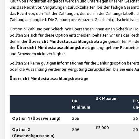
Kauf von Produkten eingelöst werden und unterliegen unseren Geschäf
uns das Recht vor, Vergütungen zurückzuhalten, bis der fällige Gesamt
das Recht vor, den Teil der Zahlungen, der den in der Zahlungstabelle 
Zahlungsart angibst. Die Zahlung per Amazon-Geschenkgutschein ist in
Option 3: Zahlung per Scheck.
Wir übersenden Ihnen einen Scheck in Höh
Sollten Sie sich für diese Option entscheiden, behalten wir uns das Rec
den in der
Übersicht Mindestauszahlungsbeträge
genannten Mindest
der
Übersicht Mindestauszahlungsbeträge
angegebene Bearbeitung
und Schweden nicht verfügbar.
Sollten Sie keine gültigen Informationen für die Zahlungsoption bereit
oder die Auszahlung verdienter Vergütung zurückhalten, bis Sie eine A
Übersicht Mindestauszahlungsbeträge
UK Maxium
UK
FR,
Minimum
un
Option 1 (Überweisung)
25£
25
£5,000
Option 2
25£
25
(Geschenkgutschein)