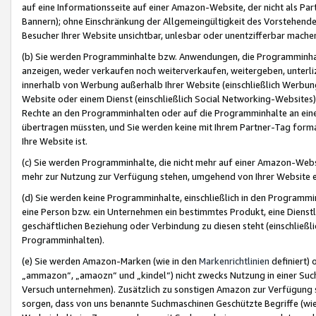
auf eine Informationsseite auf einer Amazon-Website, der nicht als Part
Bannern); ohne Einschränkung der Allgemeingültigkeit des Vorstehende
Besucher Ihrer Website unsichtbar, unlesbar oder unentzifferbar mache
(b) Sie werden Programminhalte bzw. Anwendungen, die Programminhalt
anzeigen, weder verkaufen noch weiterverkaufen, weitergeben, unterli
innerhalb von Werbung außerhalb Ihrer Website (einschließlich Werbun
Website oder einem Dienst (einschließlich Social Networking-Website
Rechte an den Programminhalten oder auf die Programminhalte an eine a
übertragen müssten, und Sie werden keine mit Ihrem Partner-Tag formati
Ihre Website ist.
(c) Sie werden Programminhalte, die nicht mehr auf einer Amazon-Websit
mehr zur Nutzung zur Verfügung stehen, umgehend von Ihrer Website e
(d) Sie werden keine Programminhalte, einschließlich in den Programmin
eine Person bzw. ein Unternehmen ein bestimmtes Produkt, eine Dienstle
geschäftlichen Beziehung oder Verbindung zu diesen steht (einschließli
Programminhalten).
(e) Sie werden Amazon-Marken (wie in den
Markenrichtlinien
definiert) 
„ammazon“, „amaozn“ und „kindel“) nicht zwecks Nutzung in einer Suc
Versuch unternehmen). Zusätzlich zu sonstigen Amazon zur Verfügung 
sorgen, dass von uns benannte Suchmaschinen Geschützte Begriffe (wie 