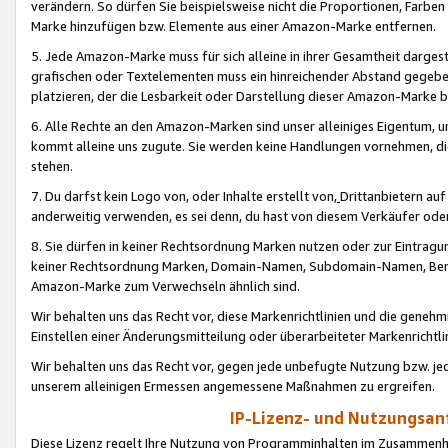
verändern. So dürfen Sie beispielsweise nicht die Proportionen, Farb
Marke hinzufügen bzw. Elemente aus einer Amazon-Marke entfernen.
5. Jede Amazon-Marke muss für sich alleine in ihrer Gesamtheit darge
grafischen oder Textelementen muss ein hinreichender Abstand gegebe
platzieren, der die Lesbarkeit oder Darstellung dieser Amazon-Marke b
6. Alle Rechte an den Amazon-Marken sind unser alleiniges Eigentum, 
kommt alleine uns zugute. Sie werden keine Handlungen vornehmen, 
stehen.
7. Du darfst kein Logo von, oder Inhalte erstellt von,
Drittanbietern au
anderweitig verwenden, es sei denn, du hast von diesem Verkäufer oder
8. Sie dürfen in keiner Rechtsordnung Marken nutzen oder zur Eintragu
keiner Rechtsordnung Marken, Domain-Namen, Subdomain-Namen, Benu
Amazon-Marke zum Verwechseln ähnlich sind.
Wir behalten uns das Recht vor, diese Markenrichtlinien und die gene
Einstellen einer Änderungsmitteilung oder überarbeiteter Markenricht
Wir behalten uns das Recht vor, gegen jede unbefugte Nutzung bzw. jede 
unserem alleinigen Ermessen angemessene Maßnahmen zu ergreifen.
IP-Lizenz- und Nutzungsan
Diese Lizenz regelt Ihre Nutzung von Programminhalten im Zusammen