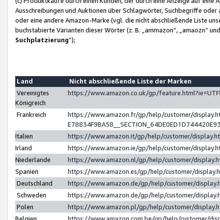
(c) Produktkäufe durch einen Kunden, der durch eine Anzeige auf eine 
Ausschreibungen und Auktionen über Schlagwörter, Suchbegriffe oder 
oder eine andere Amazon-Marke (vgl. die nicht abschließende Liste un
buchstabierte Varianten dieser Wörter (z. B. „ammazon“, „amaozn“ und „
Suchplatzierung
”);
Land
Nicht abschließende Liste der Marken
Vereinigtes
https://www.amazon.co.uk/gp/feature.html?ie=U
Königreich
Frankreich
https://www.amazon.fr/gp/help/customer/displa
E78834F9BA58__SECTION_64DE0ED1D744420E9
Italien
https://www.amazon.it/gp/help/customer/display
Irland
https://www.amazon.ie/gp/help/customer/displa
Niederlande
https://www.amazon.nl/gp/help/customer/display
Spanien
https://www.amazon.es/gp/help/customer/display
Deutschland
https://www.amazon.de/gp/help/customer/displa
Schweden
https://www.amazon.de/gp/help/customer/displa
Polen
https://www.amazon.pl/gp/help/customer/display
Belgien
https://www.amazon.com.be/gp/help/customer/d