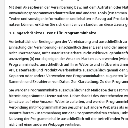
Mit dem Akzeptieren der Vereinbarung bzw. mit dem Aufrufen oder Nutz
Anwendungsprogrammierschnittstellen und anderer Tools (zusammen die
Texten und sonstigen Informationen und Inhalten in Bezug auf Produkte
nutzen können, erklären Sie sich damit einverstanden, an diese Lizenz 
1. Eingeschränkte Lizenz für Programminhalte
Vorbehaltlich der Bedingungen der Vereinbarung und ausschließlich z
Einhaltung der Vereinbarung (einschließlich dieser Lizenz und der ande
nicht übertragbare, nicht unterlizenzierbare, nicht exklusive, gebühren
anzuzeigen; (b) nur diejenigen der Amazon-Marken zu verwenden (wie in 
Programminhalte, ausschließlich auf Ihrer Website und in Übereinstimmu
API, Datenfeeds und Produkt-Werbeinhalte ausschließlich gemäß den Spe
Kopieren oder andere Verwenden von Programminhalten zugunsten Dri
Sammeln und Extrahieren von Daten. Zur Klarstellung: Zu den Program
Sie werden Programminhalte ausschließlich nach Maßgabe der Besti
hiermit eingeräumten Lizenz nutzen. Unbeschadet des Vorstehenden we
Umsätze auf eine Amazon-Website zu leiten, und werden Programminhal
Verbindung mit Programminhalten Besucher auf andere Websites als ein
unmittelbarem Zusammenhang mit den Programminhalten stehen, Links z
Nutzung der Programminhalte ausschließlich mit der betreffenden Pr
nicht mit einer anderen Webpage verlinken.