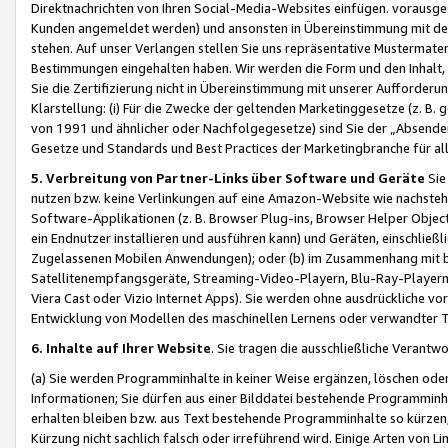
Direktnachrichten von Ihren Social-Media-Websites einfügen. vorausg
Kunden angemeldet werden) und ansonsten in Übereinstimmung mit der
stehen. Auf unser Verlangen stellen Sie uns repräsentative Mustermater
Bestimmungen eingehalten haben. Wir werden die Form und den Inhalt, di
Sie die Zertifizierung nicht in Übereinstimmung mit unserer Aufforderu
Klarstellung: (i) Für die Zwecke der geltenden Marketinggesetze (z. 
von 1991 und ähnlicher oder Nachfolgegesetze) sind Sie der „Absender“ j
Gesetze und Standards und Best Practices der Marketingbranche für 
5. Verbreitung von Partner-Links über Software und Geräte
Sie
nutzen bzw. keine Verlinkungen auf eine Amazon-Website wie nachsteh
Software-Applikationen (z. B. Browser Plug-ins, Browser Helper Objec
ein Endnutzer installieren und ausführen kann) und Geräten, einschlie
Zugelassenen Mobilen Anwendungen); oder (b) im Zusammenhang mit bzw.
Satellitenempfangsgeräte, Streaming-Video-Playern, Blu-Ray-Playern 
Viera Cast oder Vizio Internet Apps). Sie werden ohne ausdrückliche v
Entwicklung von Modellen des maschinellen Lernens oder verwandter 
6. Inhalte auf Ihrer Website
. Sie tragen die ausschließliche Verantwo
(a) Sie werden Programminhalte in keiner Weise ergänzen, löschen oder
Informationen; Sie dürfen aus einer Bilddatei bestehende Programminhal
erhalten bleiben bzw. aus Text bestehende Programminhalte so kürzen, 
Kürzung nicht sachlich falsch oder irreführend wird. Einige Arten von L