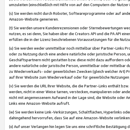
umzuleiten (einschließlich mit Hilfe von auf den Computern der Nutzer i
(s) Sie werden nicht durch Roboter, Softwareprogramme oder auf andere
Amazon-Website generieren.
(t) Sie werden unsere Kundenrezensionen oder Sternebewertungen wed
nutzen, es sei denn, Sie haben über die Creators API und die PA API e
erfüllen die in der Lizenz beschriebenen Voraussetzungen für die Nutzu
(u) Sie werden weder unmittelbar noch mittelbar über Partner-Links P
oder zu Nutzung durch eine andere natürliche oder juristische Person,
Geschäftspartnern nicht gestatten bzw. diese nicht dazu auffordern od
andere natürliche oder juristische Person, unmittelbar oder mittelbar
zu Wiederverkaufs- oder gewerblichen Zwecken (gleich welcher Art) 
auf Ihrer Website zum Wiederverkauf oder für gewerbliche Nutzungen 
(v) Sie werden die URL Ihrer Website, die die Partner-Links enthält b
werden, nicht in einer Weise tarnen, verstecken, manipulieren oder and
nicht mit angemessenem Aufwand in der Lage sind, die Website oder A
Links eine Amazon-Website aufruft.
(w) Sie werden keine Link-Verkürzungen, Schaltflächen, Hyperlinks ode
dahingehend hervorrufen, dass Sie auf eine Amazon-Website verlinken
(x) Auf unser Verlangen hin legen Sie uns eine schriftliche Bestätigung