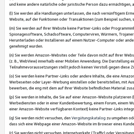
und keine andere natürliche oder juristische Person dazu ermächtigen, a
(l) Sie werden alle Handlungen unterlassen, die nach vernünftigem Erme
Website, auf der Funktionen oder Transaktionen (zum Beispiel suchen, s
(m) Sie werden auf Ihrer Website keine Partner-Links oder Programmin
Spionagesoftware, Schadsoftware, Computerviren, Würmern, Trojaner
Herunterladen oder Installieren auf einem Nutzer-Computer oder ande
genehmigt wurden.
(n) Sie werden Amazon-Websites oder Teile davon nicht auf Ihrer Websi
(z. B., WebView) innerhalb einer Mobilen Anwendung. Die Darstellung ein
Teilnahmevoraussetzungen stellt jedoch keinen Verstoß gegen diese Zif
(o) Sie werden keine Partner-Links oder andere Inhalte, die eine Am
Werbeseiten oder Layer-Werbung einstellen oder bereitstellen, mit Au
bewerben, die eng mit dem auf Ihrer Website befindlichen Material z
(p) Sie werden in Inhalte, die Sie auf einer Amazon-Website platzier
Werbediensten oder in einer Kundenbewertung, einem Forum, einem Wun
einer Amazon-Website verfügbaren Kontext) keine Partner-Links integr
(q) Sie werden nicht versuchen, den
Vergütungskatalog
zu umgehen oder
dass sich eine Webpage einer Amazon-Website im Browser eines Kunden 
(r) Sie werden nicht versuchen, Internetverkehr (Traffic) oder Vergü