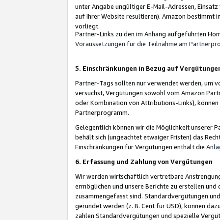
unter Angabe ungültiger E-Mail-Adressen, Einsatz
auf Ihrer Website resultieren). Amazon bestimmt i
vorliegt.
Partner-Links zu den im Anhang aufgeführten Hom
Voraussetzungen für die Teilnahme am Partnerp
5. Einschränkungen in Bezug auf Vergütunge
Partner-Tags sollten nur verwendet werden, um von 
versuchst, Vergütungen sowohl vom Amazon Partn
oder Kombination von Attributions-Links), könne
Partnerprogramm.
Gelegentlich können wir die Möglichkeit unsere
behält sich (ungeachtet etwaiger Fristen) das Rec
Einschränkungen für Vergütungen enthält die
Anla
6. Erfassung und Zahlung von Vergütungen
Wir werden wirtschaftlich vertretbare Anstrengu
ermöglichen und unsere Berichte zu erstellen und 
zusammengefasst sind. Standardvergütungen und s
gerundet werden (z. B. Cent für USD), können dazu
zahlen Standardvergütungen und spezielle Vergüt