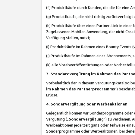
(f) Produktkäufe durch Kunden, die die für eine
(g) Produktkäufe, die nicht richtig zurückverfolg
(h) Produktkäufe über einen Partner-Link in einer
Zugelassenen Mobilen Anwendung, der nicht Creator
Verfügung stellen, nutzt;
(i) Produktkäufe im Rahmen eines Bounty Events (w
(j) Produktkäufe im Rahmen eines Abonnements, so
(k) alle Vorabveröffentlichungen oder Vorbestellu
3. Standardvergütung im Rahmen des Part
Vorbehaltlich der in diesem Vergütungskatalog b
im Rahmen des Partnerprogramms
“) beschri
Erlöse.
4. Sondervergütung oder Werbeaktionen
Gelegentlich können wir Sonderprogramme oder Wer
Vergütung („
Sondervergütung
”) zu verdienen. 
Werbeaktionen jederzeit ganz oder teilweise einz
Sonderprogramme oder Werbeaktionen, bei denen e