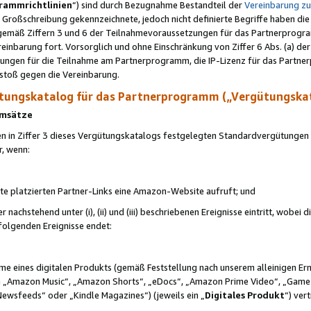
rammrichtlinien
“) sind durch Bezugnahme Bestandteil der
Vereinbarung z
Großschreibung gekennzeichnete, jedoch nicht definierte Begriffe haben die
 gemäß Ziffern 3 und 6 der Teilnahmevoraussetzungen für das Partnerprogram
nbarung fort. Vorsorglich und ohne Einschränkung von Ziffer 6 Abs. (a) der
ungen für die Teilnahme am Partnerprogramm, die IP-Lizenz für das Partner
rstoß gegen die Vereinbarung.
ungskatalog für das Partnerprogramm („Vergütungska
 Umsätze
n in Ziffer 3 dieses Vergütungskatalogs festgelegten Standardvergütungen v
r, wenn:
ite platzierten Partner-Links eine Amazon-Website aufruft; und
r nachstehend unter (i), (ii) und (iii) beschriebenen Ereignisse eintritt, wobe
 folgenden Ereignisse endet:
hme eines digitalen Produkts (gemäß Feststellung nach unserem alleinigen 
 „Amazon Music“, „Amazon Shorts“, „eDocs“, „Amazon Prime Video“, „Game
Newsfeeds“ oder „Kindle Magazines“) (jeweils ein „
Digitales Produkt
“) ver