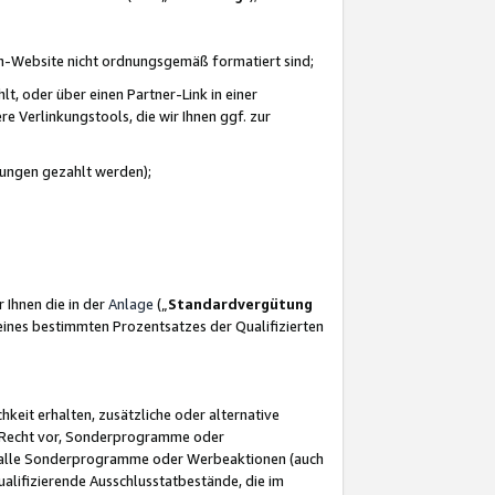
azon-Website nicht ordnungsgemäß formatiert sind;
, oder über einen Partner-Link in einer
e Verlinkungstools, die wir Ihnen ggf. zur
ütungen gezahlt werden);
 Ihnen die in der
Anlage
(„
Standardvergütung
ines bestimmten Prozentsatzes der Qualifizierten
eit erhalten, zusätzliche oder alternative
as Recht vor, Sonderprogramme oder
für alle Sonderprogramme oder Werbeaktionen (auch
lifizierende Ausschlusstatbestände, die im