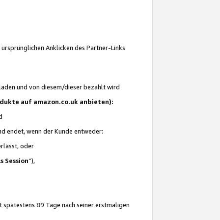
 ursprünglichen Anklicken des Partner-Links
laden und von diesem/dieser bezahlt wird
rodukte auf amazon.co.uk anbieten):
d
 und endet, wenn der Kunde entweder:
erlässt, oder
ls Session
“),
t spätestens 89 Tage nach seiner erstmaligen