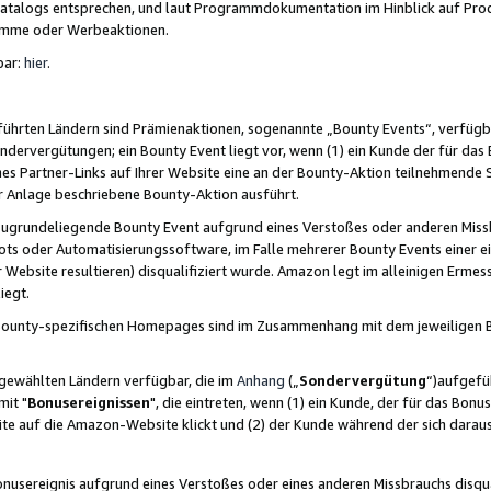
skatalogs entsprechen, und laut Programmdokumentation im Hinblick auf Pr
amme oder Werbeaktionen.
bar:
hier
.
führten Ländern sind Prämienaktionen, sogenannte „Bounty Events“, verfügb
Sondervergütungen; ein Bounty Event liegt vor, wenn (1) ein Kunde der für da
nes Partner-Links auf Ihrer Website eine an der Bounty-Aktion teilnehmende 
er Anlage beschriebene Bounty-Aktion ausführt.
ugrundeliegende Bounty Event aufgrund eines Verstoßes oder anderen Miss
ots oder Automatisierungssoftware, im Falle mehrerer Bounty Events einer e
r Website resultieren) disqualifiziert wurde. Amazon legt im alleinigen Ermess
iegt.
n Bounty-spezifischen Homepages sind im Zusammenhang mit dem jeweiligen
sgewählten Ländern verfügbar, die im
Anhang
(„
Sondervergütung
“)aufgefüh
it "
Bonusereignissen
", die eintreten, wenn (1) ein Kunde, der für das Bon
bsite auf die Amazon-Website klickt und (2) der Kunde während der sich dar
usereignis aufgrund eines Verstoßes oder eines anderen Missbrauchs disqua