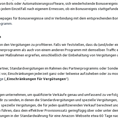
 von Bots oder Automatisierungssoftware, sich wiederholende Bonusereignisse
n jedem Einzelfall nach eigenem Ermessen, ob ein Bonusereignis stattgefund
epages für Bonusereignisse sind in Verbindung mit dem entsprechenden Bonu
rogramm
.
n
den Vergütungen zu profitieren. Falls wir feststellen, dass du (und/oder ein
erprogramm als auch von einem anderen Programm mit demselben Traffic ei
n wir Maßnahmen ergreifen, einschließlich der Einbehaltung von Vergütunge
r Partner, Standardvergütungen im Rahmen des Partnerprogramms oder Sonde
ht vor, Einschränkungen jederzeit ganz oder teilweise aufzuheben oder zu mod
ge
(„
Einschränkungen für Vergütungen
“).
ngen unternehmen, um qualifizierte Verkäufe genau und umfassend zu verfol
dir zu senden, in denen die Standardvergütungen und spezielle Vergütungen, 
pezielle Vergütungen, die für jeden qualifizierenden Verkauf berechnet un
 führen, dass dein effektiver Provisionssatz geringfügig über oder unter dem
ungen in der Standardwährung für eine Amazon-Webseite etwa 60 Tage nach