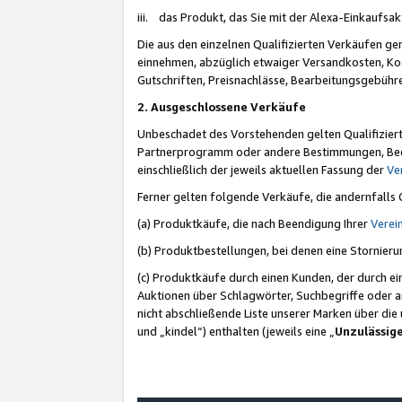
iii. das Produkt, das Sie mit der Alexa-Einkaufsa
Die aus den einzelnen Qualifizierten Verkäufen gen
einnehmen, abzüglich etwaiger Versandkosten, Ko
Gutschriften, Preisnachlässe, Bearbeitungsgebühr
2. Ausgeschlossene Verkäufe
Unbeschadet des Vorstehenden gelten Qualifiziert
Partnerprogramm oder andere Bestimmungen, Beding
einschließlich der jeweils aktuellen Fassung der
Ve
Ferner gelten folgende Verkäufe, die andernfalls
(a) Produktkäufe, die nach Beendigung Ihrer
Verei
(b) Produktbestellungen, bei denen eine Stornier
(c) Produktkäufe durch einen Kunden, der durch e
Auktionen über Schlagwörter, Suchbegriffe oder a
nicht abschließende Liste unserer Marken über di
und „kindel“) enthalten (jeweils eine „
Unzulässig