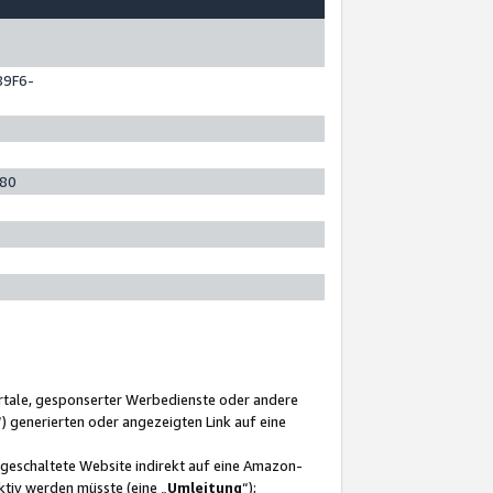
89F6-
280
ortale, gesponserter Werbedienste oder andere
“) generierten oder angezeigten Link auf eine
ngeschaltete Website indirekt auf eine Amazon-
ktiv werden müsste (eine „
Umleitung
“);