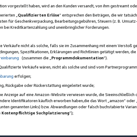
ktion vorgestellt haben, wird an den Kunden versandt, von ihm gestreamt od
erierten „
Qualifizierten Erlöse
“ entsprechen den Beträgen, die wir tatsäch
sten für Geschenkverpackung, Bearbeitungsgebühren, Steuern (z. B. Umsatz-
en bei Kreditkartenzahlung und uneinbringlicher Forderungen.
e Verkäufe nicht als solche, falls sie im Zusammenhang mit einem Verstoß 
ungen, Spezifikationen, Erklärungen und Richtlinien getätigt werden, die 
reinbarung
(zusammen die „
Programmdokumentation
“).
 Qualifizierte Verkäufe wären, nicht als solche und sind vom Partnerprogra
nbarung
erfolgen;
ung, Rückgabe oder Rückerstattung eingeleitet wurde;
ine Anzeige auf eine Amazon-Website verwiesen wurde, die Sieeinschließlich
ndere Identifikatoren käuflich erworben haben,die das Wort „amazon“ oder 
e unten genannten Links) bzw. Abwandlungen oder falsch buchstabierte Varia
e Kostenpflichtige Suchplatzierung
”);