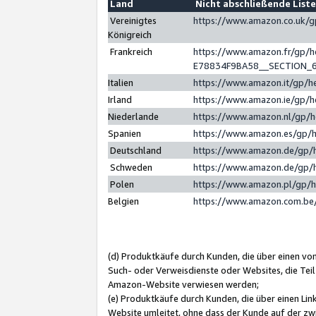
Land
Nicht abschließende List
Vereinigtes
https://www.amazon.co.uk/
Königreich
Frankreich
https://www.amazon.fr/gp/
E78834F9BA58__SECTION_
Italien
https://www.amazon.it/gp/h
Irland
https://www.amazon.ie/gp/
Niederlande
https://www.amazon.nl/gp/
Spanien
https://www.amazon.es/gp/
Deutschland
https://www.amazon.de/gp/
Schweden
https://www.amazon.de/gp/
Polen
https://www.amazon.pl/gp/
Belgien
https://www.amazon.com.be
(d) Produktkäufe durch Kunden, die über einen vo
Such- oder Verweisdienste oder Websites, die Teil
Amazon-Website verwiesen werden;
(e) Produktkäufe durch Kunden, die über einen Li
Website umleitet, ohne dass der Kunde auf der zw