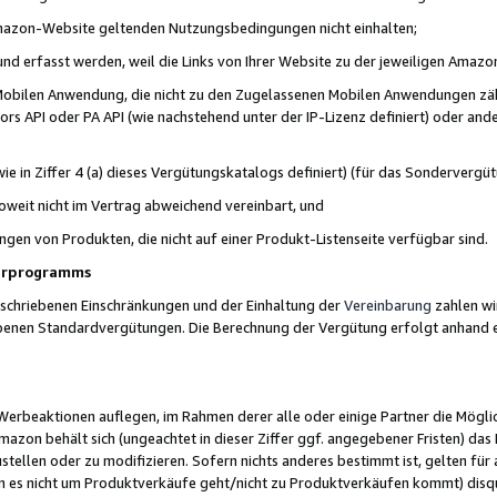
 Amazon-Website geltenden Nutzungsbedingungen nicht einhalten;
t und erfasst werden, weil die Links von Ihrer Website zu der jeweiligen Am
 Mobilen Anwendung, die nicht zu den Zugelassenen Mobilen Anwendungen zählt
s API oder PA API (wie nachstehend unter der IP-Lizenz definiert) oder ander
ie in Ziffer 4 (a) dieses Vergütungskatalogs definiert) (für das Sonderverg
weit nicht im Vertrag abweichend vereinbart, und
ngen von Produkten, die nicht auf einer Produkt-Listenseite verfügbar sind.
nerprogramms
eschriebenen Einschränkungen und der Einhaltung der
Vereinbarung
zahlen wir
ebenen Standardvergütungen. Die Berechnung der Vergütung erfolgt anhand e
beaktionen auflegen, im Rahmen derer alle oder einige Partner die Möglichk
Amazon behält sich (ungeachtet in dieser Ziffer ggf. angegebener Fristen) d
ustellen oder zu modifizieren. Sofern nichts anderes bestimmt ist, gelten 
s nicht um Produktverkäufe geht/nicht zu Produktverkäufen kommt) disqua