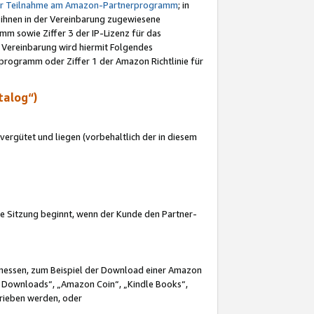
ur Teilnahme am Amazon-Partnerprogramm
; in
 ihnen in der Vereinbarung zugewiesene
m sowie Ziffer 3 der IP-Lizenz für das
 Vereinbarung wird hiermit Folgendes
programm oder Ziffer 1 der Amazon Richtlinie für
talog“)
ergütet und liegen (vorbehaltlich der in diesem
i die Sitzung beginnt, wenn der Kunde den Partner-
Ermessen, zum Beispiel der Download einer Amazon
 Downloads“, „Amazon Coin“, „Kindle Books“,
trieben werden, oder