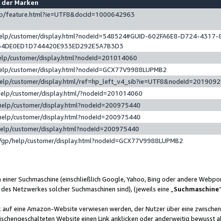
e der Marken
gp/feature.html?ie=UTF8&docId=1000642963
help/customer/display.html?nodeId=548524#GUID-602FA6E8-D724-4317-
64DE0ED1D744420E933ED292E5A7B3D3
elp/customer/display.html?nodeId=201014060
help/customer/display.html?nodeId=GCX77V9988LUPMB2
help/customer/display.html/ref=hp_left_v4_sib?ie=UTF8&nodeId=201909
help/customer/display.html/?nodeId=201014060
help/customer/display.html?nodeId=200975440
help/customer/display.html?nodeId=200975440
help/customer/display.html?nodeId=200975440
/gp/help/customer/display.html?nodeId=GCX77V9988LUPMB2
n einer Suchmaschine (einschließlich Google, Yahoo, Bing oder andere Webp
 des Netzwerkes solcher Suchmaschinen sind), (jeweils eine „
Suchmaschine
nk auf eine Amazon-Website verwiesen werden, der Nutzer über eine zwische
ischengeschalteten Website einen Link anklicken oder anderweitig bewusst a