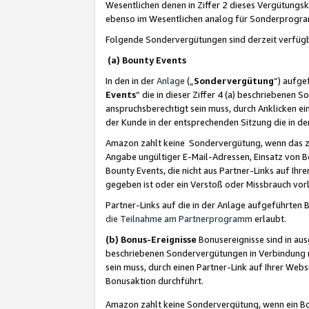
Wesentlichen denen in Ziffer 2 dieses Vergütung
ebenso im Wesentlichen analog für Sonderprogr
Folgende Sondervergütungen sind derzeit verfüg
(a) Bounty Events
In den in der
Anlage
(„
Sondervergütung
“) aufge
Events
“ die in dieser Ziffer 4 (a) beschriebenen 
anspruchsberechtigt sein muss, durch Anklicken ei
der Kunde in der entsprechenden Sitzung die in d
Amazon zahlt keine Sondervergütung, wenn das z
Angabe ungültiger E-Mail-Adressen, Einsatz von B
Bounty Events, die nicht aus Partner-Links auf Ihre
gegeben ist oder ein Verstoß oder Missbrauch vorl
Partner-Links auf die in der Anlage aufgeführte
die Teilnahme am Partnerprogramm
erlaubt.
(b) Bonus-Ereignisse
Bonusereignisse sind in au
beschriebenen Sondervergütungen in Verbindung m
sein muss, durch einen Partner-Link auf Ihrer We
Bonusaktion durchführt.
Amazon zahlt keine Sondervergütung, wenn ein Bon