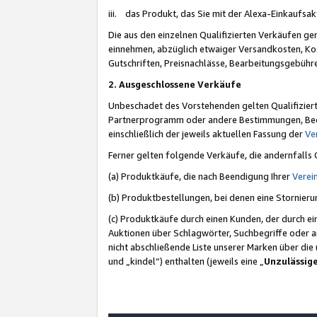
iii. das Produkt, das Sie mit der Alexa-Einkaufsa
Die aus den einzelnen Qualifizierten Verkäufen gen
einnehmen, abzüglich etwaiger Versandkosten, Ko
Gutschriften, Preisnachlässe, Bearbeitungsgebühr
2. Ausgeschlossene Verkäufe
Unbeschadet des Vorstehenden gelten Qualifiziert
Partnerprogramm oder andere Bestimmungen, Beding
einschließlich der jeweils aktuellen Fassung der
Ve
Ferner gelten folgende Verkäufe, die andernfalls
(a) Produktkäufe, die nach Beendigung Ihrer
Verei
(b) Produktbestellungen, bei denen eine Stornier
(c) Produktkäufe durch einen Kunden, der durch e
Auktionen über Schlagwörter, Suchbegriffe oder a
nicht abschließende Liste unserer Marken über di
und „kindel“) enthalten (jeweils eine „
Unzulässig