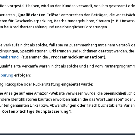
ktion vorgestellt haben, wird an den Kunden versandt, von ihm gestreamt od
erierten „
Qualifizierten Erlöse
“ entsprechen den Beträgen, die wir tatsäch
sten für Geschenkverpackung, Bearbeitungsgebühren, Steuern (z. B. Umsatz-
en bei Kreditkartenzahlung und uneinbringlicher Forderungen.
e Verkäufe nicht als solche, falls sie im Zusammenhang mit einem Verstoß 
ungen, Spezifikationen, Erklärungen und Richtlinien getätigt werden, die 
reinbarung
(zusammen die „
Programmdokumentation
“).
 Qualifizierte Verkäufe wären, nicht als solche und sind vom Partnerprogra
nbarung
erfolgen;
ung, Rückgabe oder Rückerstattung eingeleitet wurde;
ine Anzeige auf eine Amazon-Website verwiesen wurde, die Sieeinschließlich
ndere Identifikatoren käuflich erworben haben,die das Wort „amazon“ oder 
e unten genannten Links) bzw. Abwandlungen oder falsch buchstabierte Varia
e Kostenpflichtige Suchplatzierung
”);