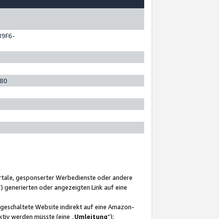
89F6-
280
ortale, gesponserter Werbedienste oder andere
“) generierten oder angezeigten Link auf eine
ngeschaltete Website indirekt auf eine Amazon-
ktiv werden müsste (eine „
Umleitung
“);