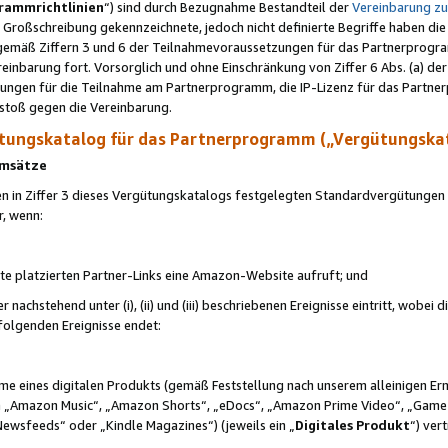
rammrichtlinien
“) sind durch Bezugnahme Bestandteil der
Vereinbarung z
Großschreibung gekennzeichnete, jedoch nicht definierte Begriffe haben die
 gemäß Ziffern 3 und 6 der Teilnahmevoraussetzungen für das Partnerprogram
nbarung fort. Vorsorglich und ohne Einschränkung von Ziffer 6 Abs. (a) der
ungen für die Teilnahme am Partnerprogramm, die IP-Lizenz für das Partner
rstoß gegen die Vereinbarung.
ungskatalog für das Partnerprogramm („Vergütungska
 Umsätze
n in Ziffer 3 dieses Vergütungskatalogs festgelegten Standardvergütungen v
r, wenn:
ite platzierten Partner-Links eine Amazon-Website aufruft; und
r nachstehend unter (i), (ii) und (iii) beschriebenen Ereignisse eintritt, wobe
 folgenden Ereignisse endet:
hme eines digitalen Produkts (gemäß Feststellung nach unserem alleinigen 
 „Amazon Music“, „Amazon Shorts“, „eDocs“, „Amazon Prime Video“, „Game
Newsfeeds“ oder „Kindle Magazines“) (jeweils ein „
Digitales Produkt
“) ver