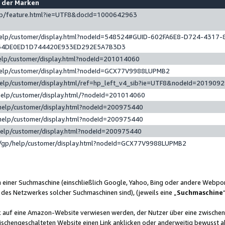
e der Marken
gp/feature.html?ie=UTF8&docId=1000642963
help/customer/display.html?nodeId=548524#GUID-602FA6E8-D724-4317-
64DE0ED1D744420E933ED292E5A7B3D3
elp/customer/display.html?nodeId=201014060
help/customer/display.html?nodeId=GCX77V9988LUPMB2
help/customer/display.html/ref=hp_left_v4_sib?ie=UTF8&nodeId=201909
help/customer/display.html/?nodeId=201014060
help/customer/display.html?nodeId=200975440
help/customer/display.html?nodeId=200975440
help/customer/display.html?nodeId=200975440
/gp/help/customer/display.html?nodeId=GCX77V9988LUPMB2
n einer Suchmaschine (einschließlich Google, Yahoo, Bing oder andere Webp
 des Netzwerkes solcher Suchmaschinen sind), (jeweils eine „
Suchmaschine
nk auf eine Amazon-Website verwiesen werden, der Nutzer über eine zwische
ischengeschalteten Website einen Link anklicken oder anderweitig bewusst a