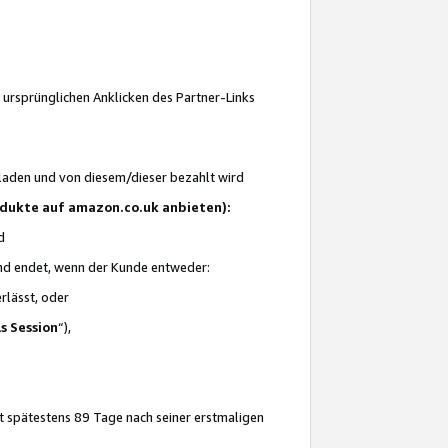
 ursprünglichen Anklicken des Partner-Links
laden und von diesem/dieser bezahlt wird
rodukte auf amazon.co.uk anbieten):
d
 und endet, wenn der Kunde entweder:
erlässt, oder
ls Session
“),
t spätestens 89 Tage nach seiner erstmaligen