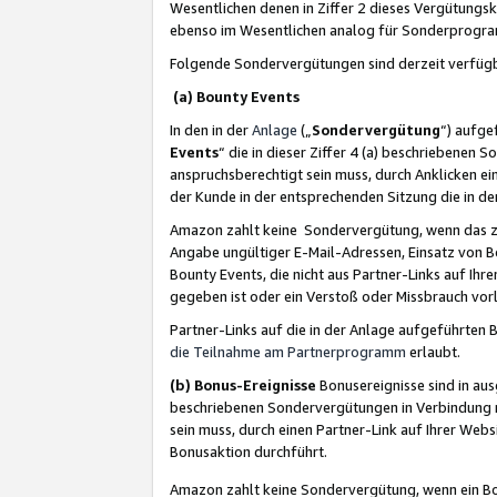
Wesentlichen denen in Ziffer 2 dieses Vergütung
ebenso im Wesentlichen analog für Sonderprogr
Folgende Sondervergütungen sind derzeit verfüg
(a) Bounty Events
In den in der
Anlage
(„
Sondervergütung
“) aufge
Events
“ die in dieser Ziffer 4 (a) beschriebenen 
anspruchsberechtigt sein muss, durch Anklicken ei
der Kunde in der entsprechenden Sitzung die in d
Amazon zahlt keine Sondervergütung, wenn das z
Angabe ungültiger E-Mail-Adressen, Einsatz von B
Bounty Events, die nicht aus Partner-Links auf Ihre
gegeben ist oder ein Verstoß oder Missbrauch vorl
Partner-Links auf die in der Anlage aufgeführte
die Teilnahme am Partnerprogramm
erlaubt.
(b) Bonus-Ereignisse
Bonusereignisse sind in au
beschriebenen Sondervergütungen in Verbindung m
sein muss, durch einen Partner-Link auf Ihrer We
Bonusaktion durchführt.
Amazon zahlt keine Sondervergütung, wenn ein Bon