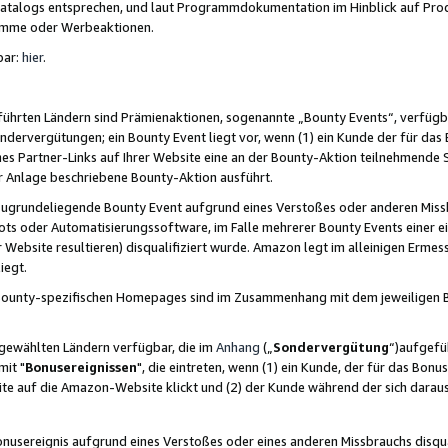
skatalogs entsprechen, und laut Programmdokumentation im Hinblick auf Pr
amme oder Werbeaktionen.
bar:
hier
.
führten Ländern sind Prämienaktionen, sogenannte „Bounty Events“, verfügb
Sondervergütungen; ein Bounty Event liegt vor, wenn (1) ein Kunde der für da
nes Partner-Links auf Ihrer Website eine an der Bounty-Aktion teilnehmende 
er Anlage beschriebene Bounty-Aktion ausführt.
ugrundeliegende Bounty Event aufgrund eines Verstoßes oder anderen Miss
ots oder Automatisierungssoftware, im Falle mehrerer Bounty Events einer e
r Website resultieren) disqualifiziert wurde. Amazon legt im alleinigen Ermess
iegt.
n Bounty-spezifischen Homepages sind im Zusammenhang mit dem jeweiligen
sgewählten Ländern verfügbar, die im
Anhang
(„
Sondervergütung
“)aufgefüh
it "
Bonusereignissen
", die eintreten, wenn (1) ein Kunde, der für das Bon
bsite auf die Amazon-Website klickt und (2) der Kunde während der sich dar
usereignis aufgrund eines Verstoßes oder eines anderen Missbrauchs disqua