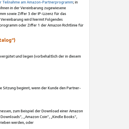
ur Teilnahme am Amazon-Partnerprogramm
; in
 ihnen in der Vereinbarung zugewiesene
m sowie Ziffer 3 der IP-Lizenz für das
 Vereinbarung wird hiermit Folgendes
programm oder Ziffer 1 der Amazon Richtlinie für
talog“)
ergütet und liegen (vorbehaltlich der in diesem
i die Sitzung beginnt, wenn der Kunde den Partner-
Ermessen, zum Beispiel der Download einer Amazon
 Downloads“, „Amazon Coin“, „Kindle Books“,
trieben werden, oder