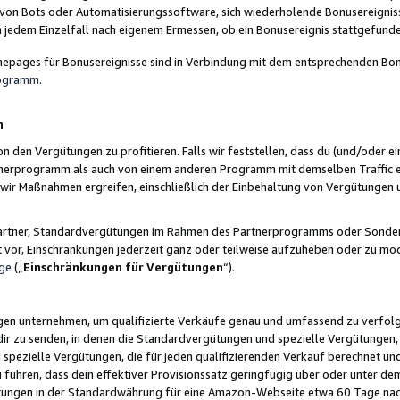
 von Bots oder Automatisierungssoftware, sich wiederholende Bonusereignisse
n jedem Einzelfall nach eigenem Ermessen, ob ein Bonusereignis stattgefund
epages für Bonusereignisse sind in Verbindung mit dem entsprechenden Bonu
rogramm
.
n
den Vergütungen zu profitieren. Falls wir feststellen, dass du (und/oder ein
erprogramm als auch von einem anderen Programm mit demselben Traffic ei
n wir Maßnahmen ergreifen, einschließlich der Einbehaltung von Vergütunge
r Partner, Standardvergütungen im Rahmen des Partnerprogramms oder Sonde
ht vor, Einschränkungen jederzeit ganz oder teilweise aufzuheben oder zu mod
ge
(„
Einschränkungen für Vergütungen
“).
ngen unternehmen, um qualifizierte Verkäufe genau und umfassend zu verfol
dir zu senden, in denen die Standardvergütungen und spezielle Vergütungen, 
pezielle Vergütungen, die für jeden qualifizierenden Verkauf berechnet un
 führen, dass dein effektiver Provisionssatz geringfügig über oder unter dem
ungen in der Standardwährung für eine Amazon-Webseite etwa 60 Tage nach