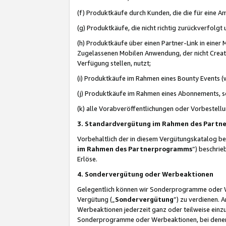
(f) Produktkäufe durch Kunden, die die für eine
(g) Produktkäufe, die nicht richtig zurückverfolg
(h) Produktkäufe über einen Partner-Link in einer
Zugelassenen Mobilen Anwendung, der nicht Creator
Verfügung stellen, nutzt;
(i) Produktkäufe im Rahmen eines Bounty Events (w
(j) Produktkäufe im Rahmen eines Abonnements, so
(k) alle Vorabveröffentlichungen oder Vorbestellu
3. Standardvergütung im Rahmen des Part
Vorbehaltlich der in diesem Vergütungskatalog b
im Rahmen des Partnerprogramms
“) beschri
Erlöse.
4. Sondervergütung oder Werbeaktionen
Gelegentlich können wir Sonderprogramme oder Wer
Vergütung („
Sondervergütung
”) zu verdienen. 
Werbeaktionen jederzeit ganz oder teilweise einz
Sonderprogramme oder Werbeaktionen, bei denen e