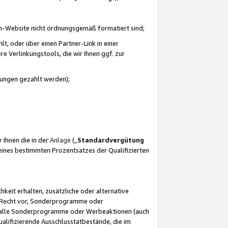
azon-Website nicht ordnungsgemäß formatiert sind;
, oder über einen Partner-Link in einer
e Verlinkungstools, die wir Ihnen ggf. zur
ütungen gezahlt werden);
 Ihnen die in der
Anlage
(„
Standardvergütung
ines bestimmten Prozentsatzes der Qualifizierten
eit erhalten, zusätzliche oder alternative
as Recht vor, Sonderprogramme oder
für alle Sonderprogramme oder Werbeaktionen (auch
lifizierende Ausschlusstatbestände, die im