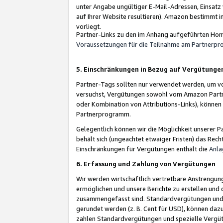
unter Angabe ungültiger E-Mail-Adressen, Einsatz
auf Ihrer Website resultieren). Amazon bestimmt i
vorliegt.
Partner-Links zu den im Anhang aufgeführten Hom
Voraussetzungen für die Teilnahme am Partnerp
5. Einschränkungen in Bezug auf Vergütunge
Partner-Tags sollten nur verwendet werden, um von 
versuchst, Vergütungen sowohl vom Amazon Partn
oder Kombination von Attributions-Links), könne
Partnerprogramm.
Gelegentlich können wir die Möglichkeit unsere
behält sich (ungeachtet etwaiger Fristen) das Rec
Einschränkungen für Vergütungen enthält die
Anla
6. Erfassung und Zahlung von Vergütungen
Wir werden wirtschaftlich vertretbare Anstrengu
ermöglichen und unsere Berichte zu erstellen und 
zusammengefasst sind. Standardvergütungen und s
gerundet werden (z. B. Cent für USD), können dazu
zahlen Standardvergütungen und spezielle Vergüt