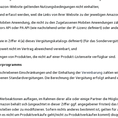
 Amazon-Website geltenden Nutzungsbedingungen nicht einhalten;
t und erfasst werden, weil die Links von Ihrer Website zu der jeweiligen Am
 Mobilen Anwendung, die nicht zu den Zugelassenen Mobilen Anwendungen zählt
s API oder PA API (wie nachstehend unter der IP-Lizenz definiert) oder ander
ie in Ziffer 4 (a) dieses Vergütungskatalogs definiert) (für das Sonderverg
weit nicht im Vertrag abweichend vereinbart, und
ngen von Produkten, die nicht auf einer Produkt-Listenseite verfügbar sind.
nerprogramms
eschriebenen Einschränkungen und der Einhaltung der
Vereinbarung
zahlen wir
ebenen Standardvergütungen. Die Berechnung der Vergütung erfolgt anhand e
beaktionen auflegen, im Rahmen derer alle oder einige Partner die Möglichk
Amazon behält sich (ungeachtet in dieser Ziffer ggf. angegebener Fristen) d
ustellen oder zu modifizieren. Sofern nichts anderes bestimmt ist, gelten 
s nicht um Produktverkäufe geht/nicht zu Produktverkäufen kommt) disqua