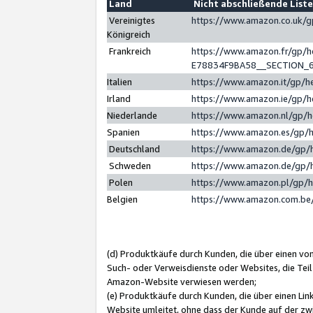
Land
Nicht abschließende List
Vereinigtes
https://www.amazon.co.uk/
Königreich
Frankreich
https://www.amazon.fr/gp/
E78834F9BA58__SECTION_
Italien
https://www.amazon.it/gp/h
Irland
https://www.amazon.ie/gp/
Niederlande
https://www.amazon.nl/gp/
Spanien
https://www.amazon.es/gp/
Deutschland
https://www.amazon.de/gp/
Schweden
https://www.amazon.de/gp/
Polen
https://www.amazon.pl/gp/
Belgien
https://www.amazon.com.be
(d) Produktkäufe durch Kunden, die über einen vo
Such- oder Verweisdienste oder Websites, die Teil
Amazon-Website verwiesen werden;
(e) Produktkäufe durch Kunden, die über einen Li
Website umleitet, ohne dass der Kunde auf der zw