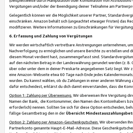
(beispielsweise durch Manipulation oder Kombination von Attributions-
Vergütungen und/oder der Beendigung deiner Teilnahme am Partnerp
Gelegentlich können wir die Möglichkeit unserer Partner, Standardv
einschränken. Amazon behält sich (ungeachtet etwaiger Fristen) das Re
modifizieren. Weitere Informationen zu Einschränkungen für Vergütung
6. Erfassung und Zahlung von Vergütungen
Wir werden wirtschaftlich vertretbare Anstrengungen unternehmen, um 
Nachverfolgung zu ermöglichen und unsere Berichte zu erstellen und di
diesem Monat verdient hast, zusammengefasst sind. Standardvergütung
auf den nächsten Betrag in der Landeswährung gerundet werden (z. B. C
über oder unter dem in deiner Preiskarte angegebenen Satz liegt. Wir
eine Amazon-Webseite etwa 60 Tage nach Ende jedes Kalendermonats, i
wurden. Du kannst wählen, ob du Zahlungen in einer anderen Währung
dafür entscheidest, erklärst du dich damit einverstanden, dass die K
Option 1: Zahlung per Überweisung.
Wir überweisen Ihre Vergütung dir
Namen der Bank, die Kontonummer, den Namen des Kontoinhabers bzw. a
erforderlich) nennen. Sollten Sie sich für diese Option entscheiden, be
fällige Gesamtbetrag den in der
Übersicht Mindestauszahlungsbet
Option 2: Zahlung per Amazon-Geschenkgutschein.
Wir übersenden Ihne
Partnerkonto genannte Haupt-E-Mail-Adresse. Diese Geschenkgutschei