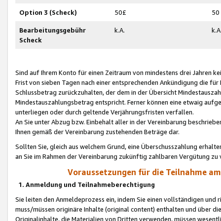
Option 3 (Scheck)
50£
50
Bearbeitungsgebühr
k.A.
k.A
Scheck
Sind auf Ihrem Konto für einen Zeitraum von mindestens drei Jahren kein
Frist von sieben Tagen nach einer entsprechenden Ankündigung die für
Schlussbetrag zurückzuhalten, der dem in der Übersicht Mindestausz
Mindestauszahlungsbetrag entspricht. Ferner können eine etwaig aufg
unterliegen oder durch geltende Verjährungsfristen verfallen.
An Sie unter Abzug bzw. Einbehalt aller in der Vereinbarung beschrieb
Ihnen gemäß der Vereinbarung zustehenden Beträge dar.
Sollten Sie, gleich aus welchem Grund, eine Überschusszahlung erhalte
an Sie im Rahmen der Vereinbarung zukünftig zahlbaren Vergütung zu 
Voraussetzungen für die Teilnahme a
1. Anmeldung und Teilnahmeberechtigung
Sie leiten den Anmeldeprozess ein, indem Sie einen vollständigen und 
muss/müssen originäre Inhalte (original content) enthalten und über d
Originalinhalte, die Materialien von Dritten verwenden, müssen wese