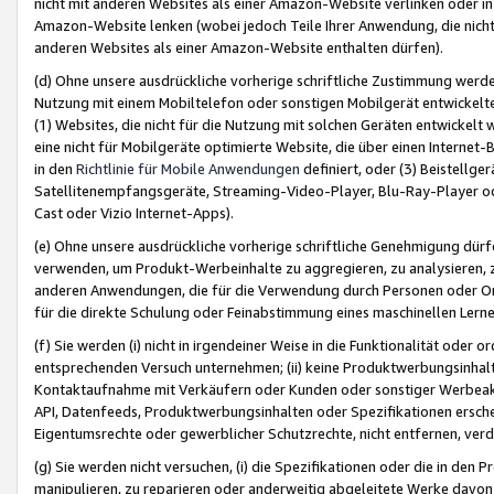
nicht mit anderen Websites als einer Amazon-Website verlinken oder i
Amazon-Website lenken (wobei jedoch Teile Ihrer Anwendung, die nich
anderen Websites als einer Amazon-Website enthalten dürfen).
(d) Ohne unsere ausdrückliche vorherige schriftliche Zustimmung werd
Nutzung mit einem Mobiltelefon oder sonstigen Mobilgerät entwickelt
(1) Websites, die nicht für die Nutzung mit solchen Geräten entwickelt
eine nicht für Mobilgeräte optimierte Website, die über einen Interne
in den
Richtlinie für Mobile Anwendungen
definiert, oder (3) Beistellge
Satellitenempfangsgeräte, Streaming-Video-Player, Blu-Ray-Player ode
Cast oder Vizio Internet-Apps).
(e) Ohne unsere ausdrückliche vorherige schriftliche Genehmigung dürfe
verwenden, um Produkt-Werbeinhalte zu aggregieren, zu analysieren, 
anderen Anwendungen, die für die Verwendung durch Personen oder Or
für die direkte Schulung oder Feinabstimmung eines maschinellen Lern
(f) Sie werden (i) nicht in irgendeiner Weise in die Funktionalität ode
entsprechenden Versuch unternehmen; (ii) keine Produktwerbungsinha
Kontaktaufnahme mit Verkäufern oder Kunden oder sonstiger Werbeaktiv
API, Datenfeeds, Produktwerbungsinhalten oder Spezifikationen erschei
Eigentumsrechte oder gewerblicher Schutzrechte, nicht entfernen, verd
(g) Sie werden nicht versuchen, (i) die Spezifikationen oder die in de
manipulieren, zu reparieren oder anderweitig abgeleitete Werke davon z