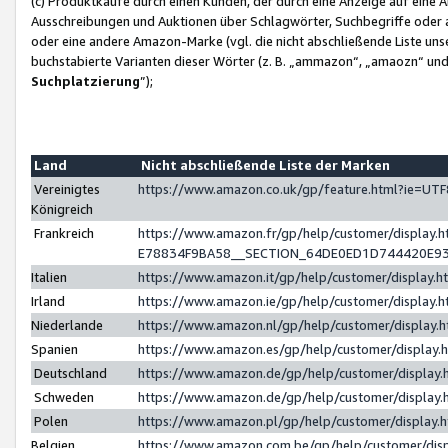
(c) Produktkäufe durch einen Kunden, der durch eine Anzeige auf eine 
Ausschreibungen und Auktionen über Schlagwörter, Suchbegriffe oder 
oder eine andere Amazon-Marke (vgl. die nicht abschließende Liste un
buchstabierte Varianten dieser Wörter (z. B. „ammazon“, „amaozn“ und „
Suchplatzierung
”);
Land
Nicht abschließende Liste der Marken
Vereinigtes
https://www.amazon.co.uk/gp/feature.html?ie=U
Königreich
Frankreich
https://www.amazon.fr/gp/help/customer/displa
E78834F9BA58__SECTION_64DE0ED1D744420E9
Italien
https://www.amazon.it/gp/help/customer/display
Irland
https://www.amazon.ie/gp/help/customer/displa
Niederlande
https://www.amazon.nl/gp/help/customer/display
Spanien
https://www.amazon.es/gp/help/customer/display
Deutschland
https://www.amazon.de/gp/help/customer/displa
Schweden
https://www.amazon.de/gp/help/customer/displa
Polen
https://www.amazon.pl/gp/help/customer/display
Belgien
https://www.amazon.com.be/gp/help/customer/d