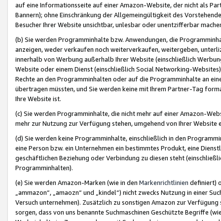
auf eine Informationsseite auf einer Amazon-Website, der nicht als Part
Bannern); ohne Einschränkung der Allgemeingültigkeit des Vorstehende
Besucher Ihrer Website unsichtbar, unlesbar oder unentzifferbar mache
(b) Sie werden Programminhalte bzw. Anwendungen, die Programminhalt
anzeigen, weder verkaufen noch weiterverkaufen, weitergeben, unterli
innerhalb von Werbung außerhalb Ihrer Website (einschließlich Werbun
Website oder einem Dienst (einschließlich Social Networking-Website
Rechte an den Programminhalten oder auf die Programminhalte an eine a
übertragen müssten, und Sie werden keine mit Ihrem Partner-Tag formati
Ihre Website ist.
(c) Sie werden Programminhalte, die nicht mehr auf einer Amazon-Websit
mehr zur Nutzung zur Verfügung stehen, umgehend von Ihrer Website e
(d) Sie werden keine Programminhalte, einschließlich in den Programmin
eine Person bzw. ein Unternehmen ein bestimmtes Produkt, eine Dienstle
geschäftlichen Beziehung oder Verbindung zu diesen steht (einschließli
Programminhalten).
(e) Sie werden Amazon-Marken (wie in den
Markenrichtlinien
definiert) 
„ammazon“, „amaozn“ und „kindel“) nicht zwecks Nutzung in einer Suc
Versuch unternehmen). Zusätzlich zu sonstigen Amazon zur Verfügung 
sorgen, dass von uns benannte Suchmaschinen Geschützte Begriffe (wie 