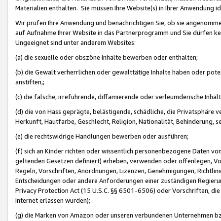
Materialien enthalten. Sie müssen Ihre Website(s) in Ihrer Anwendung ide
Wir prüfen Ihre Anwendung und benachrichtigen Sie, ob sie angenommen
auf Aufnahme Ihrer Website in das Partnerprogramm und Sie dürfen kei
Ungeeignet sind unter anderem Websites:
(a) die sexuelle oder obszöne Inhalte bewerben oder enthalten;
(b) die Gewalt verherrlichen oder gewalttätige Inhalte haben oder pot
anstiften,;
(c) die falsche, irreführende, diffamierende oder verleumderische Inha
(d) die von Hass geprägte, belästigende, schädliche, die Privatsphäre v
Herkunft, Hautfarbe, Geschlecht, Religion, Nationalität, Behinderung, 
(e) die rechtswidrige Handlungen bewerben oder ausführen;
(f) sich an Kinder richten oder wissentlich personenbezogene Daten vo
geltenden Gesetzen definiert) erheben, verwenden oder offenlegen, Vo
Regeln, Vorschriften, Anordnungen, Lizenzen, Genehmigungen, Richtlini
Entscheidungen oder andere Anforderungen einer zuständigen Regierung
Privacy Protection Act (15 U.S.C. §§ 6501-6506) oder Vorschriften, di
Internet erlassen wurden);
(g) die Marken von Amazon oder unseren verbundenen Unternehmen b