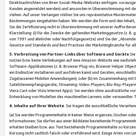
Direktnachrichten von Ihren Social-Media-Websites einfügen. vorausg
Kunden angemeldet werden) und ansonsten in Übereinstimmung mit der
stehen. Auf unser Verlangen stellen Sie uns repräsentative Mustermater
Bestimmungen eingehalten haben. Wir werden die Form und den Inhalt, di
Sie die Zertifizierung nicht in Übereinstimmung mit unserer Aufforderu
Klarstellung: (i) Für die Zwecke der geltenden Marketinggesetze (z. 
von 1991 und ähnlicher oder Nachfolgegesetze) sind Sie der „Absender“ j
Gesetze und Standards und Best Practices der Marketingbranche für 
5. Verbreitung von Partner-Links über Software und Geräte
Sie
nutzen bzw. keine Verlinkungen auf eine Amazon-Website wie nachsteh
Software-Applikationen (z. B. Browser Plug-ins, Browser Helper Objec
ein Endnutzer installieren und ausführen kann) und Geräten, einschlie
Zugelassenen Mobilen Anwendungen); oder (b) im Zusammenhang mit bzw.
Satellitenempfangsgeräte, Streaming-Video-Playern, Blu-Ray-Playern 
Viera Cast oder Vizio Internet Apps). Sie werden ohne ausdrückliche v
Entwicklung von Modellen des maschinellen Lernens oder verwandter 
6. Inhalte auf Ihrer Website
. Sie tragen die ausschließliche Verantwo
(a) Sie werden Programminhalte in keiner Weise ergänzen, löschen oder
Informationen; Sie dürfen aus einer Bilddatei bestehende Programminhal
erhalten bleiben bzw. aus Text bestehende Programminhalte so kürzen, 
Kürzung nicht sachlich falsch oder irreführend wird. Einige Arten von L