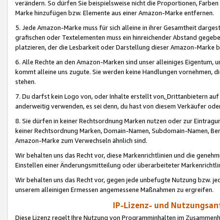
verändern. So dürfen Sie beispielsweise nicht die Proportionen, Farb
Marke hinzufügen bzw. Elemente aus einer Amazon-Marke entfernen.
5. Jede Amazon-Marke muss für sich alleine in ihrer Gesamtheit darge
grafischen oder Textelementen muss ein hinreichender Abstand gegebe
platzieren, der die Lesbarkeit oder Darstellung dieser Amazon-Marke b
6. Alle Rechte an den Amazon-Marken sind unser alleiniges Eigentum, 
kommt alleine uns zugute. Sie werden keine Handlungen vornehmen, 
stehen.
7. Du darfst kein Logo von, oder Inhalte erstellt von,
Drittanbietern au
anderweitig verwenden, es sei denn, du hast von diesem Verkäufer oder
8. Sie dürfen in keiner Rechtsordnung Marken nutzen oder zur Eintragu
keiner Rechtsordnung Marken, Domain-Namen, Subdomain-Namen, Benu
Amazon-Marke zum Verwechseln ähnlich sind.
Wir behalten uns das Recht vor, diese Markenrichtlinien und die gene
Einstellen einer Änderungsmitteilung oder überarbeiteter Markenricht
Wir behalten uns das Recht vor, gegen jede unbefugte Nutzung bzw. jede 
unserem alleinigen Ermessen angemessene Maßnahmen zu ergreifen.
IP-Lizenz- und Nutzungsan
Diese Lizenz regelt Ihre Nutzung von Programminhalten im Zusammen