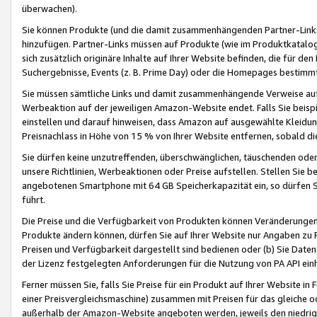
überwachen).
Sie können Produkte (und die damit zusammenhängenden Partner-Links)
hinzufügen. Partner-Links müssen auf Produkte (wie im Produktkatalog de
sich zusätzlich originäre Inhalte auf Ihrer Website befinden, die für 
Suchergebnisse, Events (z. B. Prime Day) oder die Homepages bestimmte
Sie müssen sämtliche Links und damit zusammenhängende Verweise auf z
Werbeaktion auf der jeweiligen Amazon-Website endet. Falls Sie beisp
einstellen und darauf hinweisen, dass Amazon auf ausgewählte Kleidun
Preisnachlass in Höhe von 15 % von Ihrer Website entfernen, sobald di
Sie dürfen keine unzutreffenden, überschwänglichen, täuschenden od
unsere Richtlinien, Werbeaktionen oder Preise aufstellen. Stellen Sie 
angebotenen Smartphone mit 64 GB Speicherkapazität ein, so dürfen S
führt.
Die Preise und die Verfügbarkeit von Produkten können Veränderungen 
Produkte ändern können, dürfen Sie auf Ihrer Website nur Angaben zu P
Preisen und Verfügbarkeit dargestellt sind bedienen oder (b) Sie Daten
der Lizenz festgelegten Anforderungen für die Nutzung von PA API einh
Ferner müssen Sie, falls Sie Preise für ein Produkt auf Ihrer Website in 
einer Preisvergleichsmaschine) zusammen mit Preisen für das gleiche o
außerhalb der Amazon-Website angeboten werden, jeweils den niedrigst