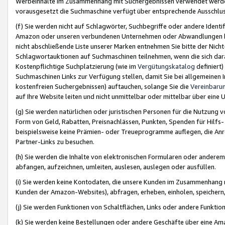
Werbeinhalte im Zusammenhang mit Suchergebnissen verwendet werden,
vorausgesetzt die Suchmaschine verfügt über entsprechende Ausschlu
(f) Sie werden nicht auf Schlagwörter, Suchbegriffe oder andere Ident
Amazon oder unseren verbundenen Unternehmen oder Abwandlungen bzw
nicht abschließende Liste unserer Marken entnehmen Sie bitte der Nich
Schlagwortauktionen auf Suchmaschinen teilnehmen, wenn die sich da
Kostenpflichtige Suchplatzierung (wie im
Vergütungskatalog
definiert
Suchmaschinen Links zur Verfügung stellen, damit Sie bei allgemeinen I
kostenfreien Suchergebnissen) auftauchen, solange Sie die
Vereinbaru
auf Ihre Website leiten und nicht unmittelbar oder mittelbar über eine
(g) Sie werden natürlichen oder juristischen Personen für die Nutzung 
Form von Geld, Rabatten, Preisnachlässen, Punkten, Spenden für Hilfs
beispielsweise keine Prämien- oder Treueprogramme auflegen, die Anrei
Partner-Links zu besuchen.
(h) Sie werden die Inhalte von elektronischen Formularen oder anderem M
abfangen, aufzeichnen, umleiten, auslesen, auslegen oder ausfüllen.
(i) Sie werden keine Kontodaten, die unsere Kunden im Zusammenhang 
Kunden der Amazon-Websites), abfragen, erheben, einholen, speichern,
(j) Sie werden Funktionen von Schaltflächen, Links oder andere Funkti
(k) Sie werden keine Bestellungen oder andere Geschäfte über eine Ama