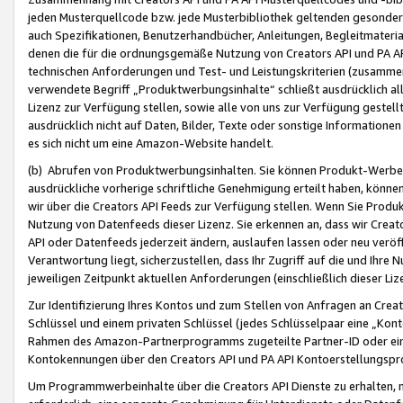
jeden Musterquellcode bzw. jede Musterbibliothek geltenden gesonder
auch Spezifikationen, Benutzerhandbücher, Anleitungen, Begleitmaterial
denen die für die ordnungsgemäße Nutzung von Creators API und PA A
technischen Anforderungen und Test- und Leistungskriterien (zusammen
verwendete Begriff „Produktwerbungsinhalte“ schließt ausdrücklich al
Lizenz zur Verfügung stellen, sowie alle von uns zur Verfügung gestel
ausdrücklich nicht auf Daten, Bilder, Texte oder sonstige Informatione
es sich nicht um eine Amazon-Website handelt.
(b) Abrufen von Produktwerbungsinhalten. Sie können Produkt-Werbein
ausdrückliche vorherige schriftliche Genehmigung erteilt haben, könn
wir über die Creators API Feeds zur Verfügung stellen. Wenn Sie Produk
Nutzung von Datenfeeds dieser Lizenz. Sie erkennen an, dass wir Creat
API oder Datenfeeds jederzeit ändern, auslaufen lassen oder neu veröffe
Verantwortung liegt, sicherzustellen, dass Ihr Zugriff auf die und Ihr
jeweiligen Zeitpunkt aktuellen Anforderungen (einschließlich dieser Liz
Zur Identifizierung Ihres Kontos und zum Stellen von Anfragen an Crea
Schlüssel und einem privaten Schlüssel (jedes Schlüsselpaar eine „Kon
Rahmen des Amazon-Partnerprogramms zugeteilte Partner-ID oder ein
Kontokennungen über den Creators API und PA API Kontoerstellungspro
Um Programmwerbeinhalte über die Creators API Dienste zu erhalten, m