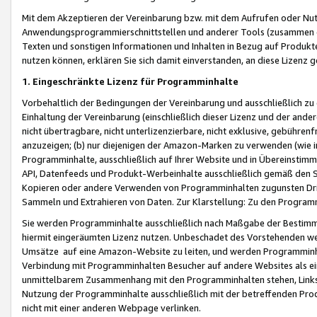
Mit dem Akzeptieren der Vereinbarung bzw. mit dem Aufrufen oder Nutz
Anwendungsprogrammierschnittstellen und anderer Tools (zusammen die
Texten und sonstigen Informationen und Inhalten in Bezug auf Produkte
nutzen können, erklären Sie sich damit einverstanden, an diese Lizenz 
1. Eingeschränkte Lizenz für Programminhalte
Vorbehaltlich der Bedingungen der Vereinbarung und ausschließlich z
Einhaltung der Vereinbarung (einschließlich dieser Lizenz und der ande
nicht übertragbare, nicht unterlizenzierbare, nicht exklusive, gebühren
anzuzeigen; (b) nur diejenigen der Amazon-Marken zu verwenden (wie in 
Programminhalte, ausschließlich auf Ihrer Website und in Übereinstimmu
API, Datenfeeds und Produkt-Werbeinhalte ausschließlich gemäß den Spe
Kopieren oder andere Verwenden von Programminhalten zugunsten Dri
Sammeln und Extrahieren von Daten. Zur Klarstellung: Zu den Program
Sie werden Programminhalte ausschließlich nach Maßgabe der Besti
hiermit eingeräumten Lizenz nutzen. Unbeschadet des Vorstehenden we
Umsätze auf eine Amazon-Website zu leiten, und werden Programminhal
Verbindung mit Programminhalten Besucher auf andere Websites als ein
unmittelbarem Zusammenhang mit den Programminhalten stehen, Links z
Nutzung der Programminhalte ausschließlich mit der betreffenden Pr
nicht mit einer anderen Webpage verlinken.