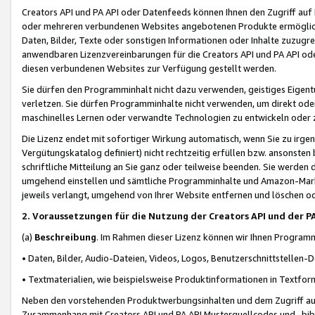
Creators API und PA API oder Datenfeeds können Ihnen den Zugriff auf D
oder mehreren verbundenen Websites angebotenen Produkte ermögliche
Daten, Bilder, Texte oder sonstigen Informationen oder Inhalte zuzugre
anwendbaren Lizenzvereinbarungen für die Creators API und PA API od
diesen verbundenen Websites zur Verfügung gestellt werden.
Sie dürfen den Programminhalt nicht dazu verwenden, geistiges Eigent
verletzen. Sie dürfen Programminhalte nicht verwenden, um direkt ode
maschinelles Lernen oder verwandte Technologien zu entwickeln oder zu
Die Lizenz endet mit sofortiger Wirkung automatisch, wenn Sie zu irg
Vergütungskatalog definiert) nicht rechtzeitig erfüllen bzw. ansonsten
schriftliche Mitteilung an Sie ganz oder teilweise beenden. Sie werden
umgehend einstellen und sämtliche Programminhalte und Amazon-Marke
jeweils verlangt, umgehend von Ihrer Website entfernen und löschen od
2. Voraussetzungen für die Nutzung der Creators API und der P
(a)
Beschreibung
. Im Rahmen dieser Lizenz können wir Ihnen Programmi
• Daten, Bilder, Audio-Dateien, Videos, Logos, Benutzerschnittstellen-
• Textmaterialien, wie beispielsweise Produktinformationen in Textfor
Neben den vorstehenden Produktwerbungsinhalten und dem Zugriff auf 
Zusammenhang mit Creators API und PA API Musterquellcodes und -bibli