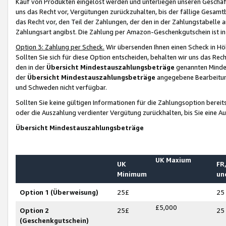
Kauf von Produkten eingelöst werden und unterliegen unseren Geschäf
uns das Recht vor, Vergütungen zurückzuhalten, bis der fällige Gesamt
das Recht vor, den Teil der Zahlungen, der den in der Zahlungstabelle 
Zahlungsart angibst. Die Zahlung per Amazon-Geschenkgutschein ist in
Option 3: Zahlung per Scheck.
Wir übersenden Ihnen einen Scheck in Höh
Sollten Sie sich für diese Option entscheiden, behalten wir uns das Rec
den in der
Übersicht Mindestauszahlungsbeträge
genannten Mindest
der
Übersicht Mindestauszahlungsbeträge
angegebene Bearbeitung
und Schweden nicht verfügbar.
Sollten Sie keine gültigen Informationen für die Zahlungsoption bereit
oder die Auszahlung verdienter Vergütung zurückhalten, bis Sie eine A
Übersicht Mindestauszahlungsbeträge
UK Maxium
UK
FR,
Minimum
un
Option 1 (Überweisung)
25£
25
£5,000
Option 2
25£
25
(Geschenkgutschein)