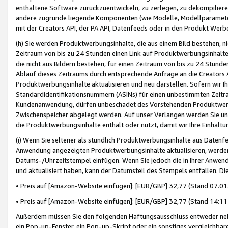
enthaltene Software zurückzuentwickeln, zu zerlegen, zu dekompilier
andere zugrunde liegende Komponenten (wie Modelle, Modellparameter
mit der Creators API, der PA API, Datenfeeds oder in den Produkt Werb
(h) Sie werden Produktwerbungsinhalte, die aus einem Bild bestehen, ni
Zeitraum von bis zu 24 Stunden einen Link auf Produktwerbungsinhalte
die nicht aus Bildern bestehen, für einen Zeitraum von bis zu 24 Stund
Ablauf dieses Zeitraums durch entsprechende Anfrage an die Creators 
Produktwerbungsinhalte aktualisieren und neu darstellen. Sofern wir Ih
Standardidentifikationsnummern (ASINs) für einen unbestimmten Zeitra
Kundenanwendung, dürfen unbeschadet des Vorstehenden Produktwerbu
Zwischenspeicher abgelegt werden. Auf unser Verlangen werden Sie un
die Produktwerbungsinhalte enthält oder nutzt, damit wir Ihre Einhalt
(i) Wenn Sie seltener als stündlich Produktwerbungsinhalte aus Datenfe
Anwendung angezeigten Produktwerbungsinhalte aktualisieren, werden 
Datums-/Uhrzeitstempel einfügen. Wenn Sie jedoch die in Ihrer Anwe
und aktualisiert haben, kann der Datumsteil des Stempels entfallen. Dies
• Preis auf [Amazon-Website einfügen]: [EUR/GBP] 32,77 (Stand 07.01.
• Preis auf [Amazon-Website einfügen]: [EUR/GBP] 32,77 (Stand 14:11 
Außerdem müssen Sie den folgenden Haftungsausschluss entweder neb
ein Pop-up-Fenster, ein Pop-up-Skript oder ein sonstiges vergleichba