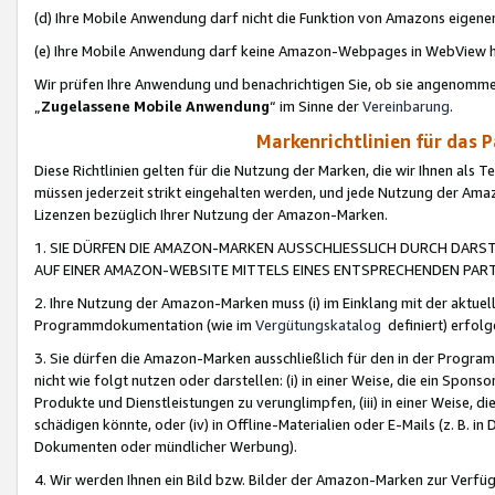
(d) Ihre Mobile Anwendung darf nicht die Funktion von Amazons eige
(e) Ihre Mobile Anwendung darf keine Amazon-Webpages in WebView 
Wir prüfen Ihre Anwendung und benachrichtigen Sie, ob sie angenomm
„
Zugelassene Mobile Anwendung
“ im Sinne der
Vereinbarung
.
Markenrichtlinien für das 
Diese Richtlinien gelten für die Nutzung der Marken, die wir Ihnen als 
müssen jederzeit strikt eingehalten werden, und jede Nutzung der Ama
Lizenzen bezüglich Ihrer Nutzung der Amazon-Marken.
1. SIE DÜRFEN DIE AMAZON-MARKEN AUSSCHLIESSLICH DURCH DARS
AUF EINER AMAZON-WEBSITE MITTELS EINES ENTSPRECHENDEN PART
2. Ihre Nutzung der Amazon-Marken muss (i) im Einklang mit der aktuells
Programmdokumentation (wie im
Vergütungskatalog
definiert) erfolg
3. Sie dürfen die Amazon-Marken ausschließlich für den in der Progr
nicht wie folgt nutzen oder darstellen: (i) in einer Weise, die ein Spo
Produkte und Dienstleistungen zu verunglimpfen, (iii) in einer Weise
schädigen könnte, oder (iv) in Offline-Materialien oder E-Mails (z. B.
Dokumenten oder mündlicher Werbung).
4. Wir werden Ihnen ein Bild bzw. Bilder der Amazon-Marken zur Verfüg