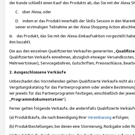
der Kunde schließt einen Kauf des Produkts ab, das Sie mit der Alexa 
C. über Alexa, oder
D. indem er das Produkt innerhalb der Skills Session in den Waren
seiner erstmaligen Teilnahme an der Alexa Shopping Action abschlie
iii. das Produkt, das Sie mit der Alexa-Einkaufsaktion vorgestellt ha
ihm bezahlt.
Die aus den einzelnen Qualifizierten Verkäufen generierten „
Qualifizi
Qualifizierten Verkäufe einnehmen, abzüglich etwaiger Versandkosten
Mehrwertsteuer), Servicegebühren, Gutschriften, Preisnachlässe, Bear
2. Ausgeschlossene Verkäufe
Unbeschadet des Vorstehenden gelten Qualifizierte Verkäufe nicht als
Vergütungskatalog für das Partnerprogramm oder andere Bestimmungen,
wir jeweils für das Partnerprogramm festlegen, einschließlich der jewe
„
Programmdokumentation
“).
Ferner gelten folgende Verkäufe, die andernfalls Qualifizierte Verkä
(a) Produktkäufe, die nach Beendigung Ihrer
Vereinbarung
erfolgen;
(b) Produktbestellungen, bei denen eine Stornierung, Rückgabe oder R