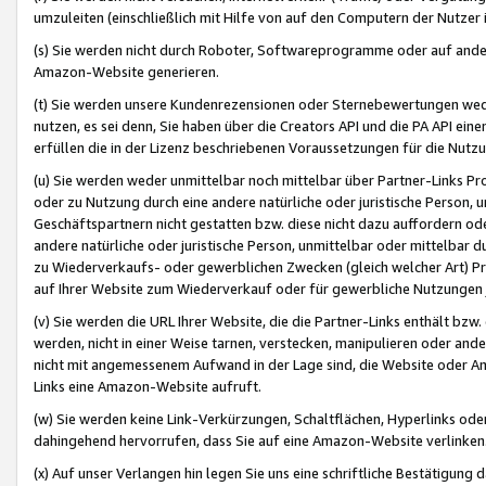
umzuleiten (einschließlich mit Hilfe von auf den Computern der Nutzer i
(s) Sie werden nicht durch Roboter, Softwareprogramme oder auf andere
Amazon-Website generieren.
(t) Sie werden unsere Kundenrezensionen oder Sternebewertungen wed
nutzen, es sei denn, Sie haben über die Creators API und die PA API e
erfüllen die in der Lizenz beschriebenen Voraussetzungen für die Nutzu
(u) Sie werden weder unmittelbar noch mittelbar über Partner-Links P
oder zu Nutzung durch eine andere natürliche oder juristische Person,
Geschäftspartnern nicht gestatten bzw. diese nicht dazu auffordern od
andere natürliche oder juristische Person, unmittelbar oder mittelbar
zu Wiederverkaufs- oder gewerblichen Zwecken (gleich welcher Art) 
auf Ihrer Website zum Wiederverkauf oder für gewerbliche Nutzungen 
(v) Sie werden die URL Ihrer Website, die die Partner-Links enthält b
werden, nicht in einer Weise tarnen, verstecken, manipulieren oder and
nicht mit angemessenem Aufwand in der Lage sind, die Website oder A
Links eine Amazon-Website aufruft.
(w) Sie werden keine Link-Verkürzungen, Schaltflächen, Hyperlinks ode
dahingehend hervorrufen, dass Sie auf eine Amazon-Website verlinken
(x) Auf unser Verlangen hin legen Sie uns eine schriftliche Bestätigung