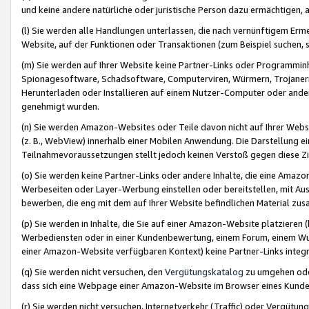
und keine andere natürliche oder juristische Person dazu ermächtigen, a
(l) Sie werden alle Handlungen unterlassen, die nach vernünftigem Erme
Website, auf der Funktionen oder Transaktionen (zum Beispiel suchen, s
(m) Sie werden auf Ihrer Website keine Partner-Links oder Programmin
Spionagesoftware, Schadsoftware, Computerviren, Würmern, Trojaner
Herunterladen oder Installieren auf einem Nutzer-Computer oder ande
genehmigt wurden.
(n) Sie werden Amazon-Websites oder Teile davon nicht auf Ihrer Websi
(z. B., WebView) innerhalb einer Mobilen Anwendung. Die Darstellung ein
Teilnahmevoraussetzungen stellt jedoch keinen Verstoß gegen diese Zif
(o) Sie werden keine Partner-Links oder andere Inhalte, die eine Am
Werbeseiten oder Layer-Werbung einstellen oder bereitstellen, mit Au
bewerben, die eng mit dem auf Ihrer Website befindlichen Material z
(p) Sie werden in Inhalte, die Sie auf einer Amazon-Website platzier
Werbediensten oder in einer Kundenbewertung, einem Forum, einem Wun
einer Amazon-Website verfügbaren Kontext) keine Partner-Links integr
(q) Sie werden nicht versuchen, den
Vergütungskatalog
zu umgehen oder
dass sich eine Webpage einer Amazon-Website im Browser eines Kunden 
(r) Sie werden nicht versuchen, Internetverkehr (Traffic) oder Vergü