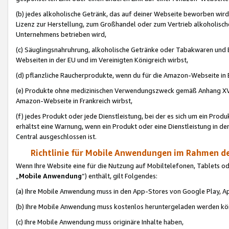
(b) jedes alkoholische Getränk, das auf deiner Webseite beworben wird
Lizenz zur Herstellung, zum Großhandel oder zum Vertrieb alkoholisch
Unternehmens betrieben wird,
(c) Säuglingsnahruhrung, alkoholische Getränke oder Tabakwaren und E
Webseiten in der EU und im Vereinigten Königreich wirbst,
(d) pflanzliche Raucherprodukte, wenn du für die Amazon-Webseite in B
(e) Produkte ohne medizinischen Verwendungszweck gemäß Anhang XVI 
Amazon-Webseite in Frankreich wirbst,
(f) jedes Produkt oder jede Dienstleistung, bei der es sich um ein Prod
erhältst eine Warnung, wenn ein Produkt oder eine Dienstleistung in de
Central ausgeschlossen ist.
Richtlinie für Mobile Anwendungen im Rahmen de
Wenn Ihre Website eine für die Nutzung auf Mobiltelefonen, Tablets 
„
Mobile Anwendung
“) enthält, gilt Folgendes:
(a) Ihre Mobile Anwendung muss in den App-Stores von Google Play, A
(b) Ihre Mobile Anwendung muss kostenlos heruntergeladen werden könn
(c) Ihre Mobile Anwendung muss originäre Inhalte haben,