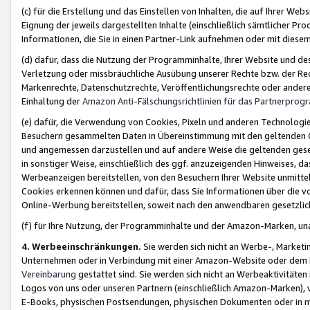
(c) für die Erstellung und das Einstellen von Inhalten, die auf Ihrer We
Eignung der jeweils dargestellten Inhalte (einschließlich sämtlicher 
Informationen, die Sie in einen Partner-Link aufnehmen oder mit diese
(d) dafür, dass die Nutzung der Programminhalte, Ihrer Website und des 
Verletzung oder missbräuchliche Ausübung unserer Rechte bzw. der Recht
Markenrechte, Datenschutzrechte, Veröffentlichungsrechte oder anderer
Einhaltung der
Amazon Anti-Fälschungsrichtlinien für das Partnerpro
(e) dafür, die Verwendung von Cookies, Pixeln und anderen Technologien
Besuchern gesammelten Daten in Übereinstimmung mit den geltenden Ge
und angemessen darzustellen und auf andere Weise die geltenden geset
in sonstiger Weise, einschließlich des ggf. anzuzeigenden Hinweises, d
Werbeanzeigen bereitstellen, von den Besuchern Ihrer Website unmitte
Cookies erkennen können und dafür, dass Sie Informationen über die v
Online-Werbung bereitstellen, soweit nach den anwendbaren gesetzlic
(f) für Ihre Nutzung, der Programminhalte und der Amazon-Marken, u
4. Werbeeinschränkungen.
Sie werden sich nicht an Werbe-, Market
Unternehmen oder in Verbindung mit einer Amazon-Website oder dem Pa
Vereinbarung
gestattet sind. Sie werden sich nicht an Werbeaktivitäten
Logos von uns oder unseren Partnern (einschließlich Amazon-Marken), 
E-Books, physischen Postsendungen, physischen Dokumenten oder in 