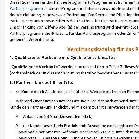
Diese Richtlinien für das Partnerprogramm („
Programmrichtlinien
“)
Partnerprogramm
; in diesen Programmrichtlinien verwendete und durch
der Vereinbarung zugewiesene Bedeutung. Die Rechte und Pflichten de
Partnerprogramm sowie Ziffer 3 der IP-Lizenz für das Partnerprogram
Einschränkung von Ziffer 6 Abs. (a) der Vereinbarung wird hiermit Fol
Partnerprogramm, die IP-Lizenz für das Partnerprogramm oder Ziffer 1
gegen die Vereinbarung.
Vergütungskatalog für das 
1. Qualifizierte Verkäufe und Qualifizierte Umsätze
„
Qualifizierte Verkäufe
“ werden von uns mit den in Ziffer 3 diese
(vorbehaltlich der in diesem Vergütungskatalog beschriebenen Ausnah
(a) Partner- Link auf Ihrer Site
:
i. ein Kunde durch Anklicken eines auf Ihrer Website platzierten Part
ii. während einer einzigen Internetsitzung eines der nachstehend unter (i)
Kunde den Partner-Link anklickt und mit dem zuerst eintretenden der f
A. Ablauf von 24 Stunden seit dem Klick,
B. der Kunde bestellt ein Produkt, mit Ausnahme eines digitalen P
Download einer Amazon Software oder Produkte, die unter dem N
Downloads“, „Amazon Coin“, „Kindle Books“, „Kindle Newspapers“, „