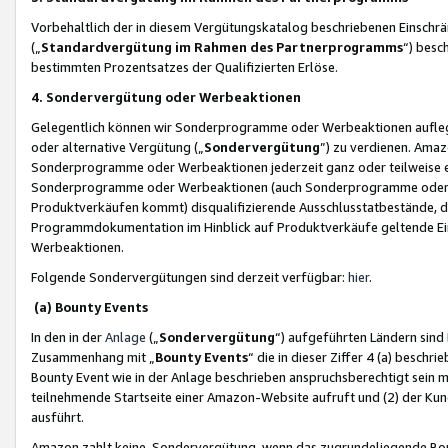
Vorbehaltlich der in diesem Vergütungskatalog beschriebenen Einschr
(„
Standardvergütung im Rahmen des Partnerprogramms
“) besc
bestimmten Prozentsatzes der Qualifizierten Erlöse.
4. Sondervergütung oder Werbeaktionen
Gelegentlich können wir Sonderprogramme oder Werbeaktionen auflegen,
oder alternative Vergütung („
Sondervergütung
”) zu verdienen. Amazo
Sonderprogramme oder Werbeaktionen jederzeit ganz oder teilweise einz
Sonderprogramme oder Werbeaktionen (auch Sonderprogramme oder We
Produktverkäufen kommt) disqualifizierende Ausschlusstatbestände, di
Programmdokumentation im Hinblick auf Produktverkäufe geltende E
Werbeaktionen.
Folgende Sondervergütungen sind derzeit verfügbar:
hier
.
(a) Bounty Events
In den in der
Anlage
(„
Sondervergütung
“) aufgeführten Ländern sind
Zusammenhang mit „
Bounty Events
“ die in dieser Ziffer 4 (a) besch
Bounty Event wie in der Anlage beschrieben anspruchsberechtigt sein mu
teilnehmende Startseite einer Amazon-Website aufruft und (2) der Kun
ausführt.
Amazon zahlt keine Sondervergütung, wenn das zugrundeliegende Boun