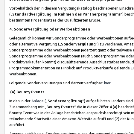
Vorbehaltlich der in diesem Vergütungskatalog beschriebenen Einschr
(„
Standardvergütung im Rahmen des Partnerprogramms
“) besc
bestimmten Prozentsatzes der Qualifizierten Erlöse.
4. Sondervergütung oder Werbeaktionen
Gelegentlich können wir Sonderprogramme oder Werbeaktionen auflegen,
oder alternative Vergütung („
Sondervergütung
”) zu verdienen. Amazo
Sonderprogramme oder Werbeaktionen jederzeit ganz oder teilweise einz
Sonderprogramme oder Werbeaktionen (auch Sonderprogramme oder We
Produktverkäufen kommt) disqualifizierende Ausschlusstatbestände, di
Programmdokumentation im Hinblick auf Produktverkäufe geltende E
Werbeaktionen.
Folgende Sondervergütungen sind derzeit verfügbar:
hier
.
(a) Bounty Events
In den in der
Anlage
(„
Sondervergütung
“) aufgeführten Ländern sind
Zusammenhang mit „
Bounty Events
“ die in dieser Ziffer 4 (a) besch
Bounty Event wie in der Anlage beschrieben anspruchsberechtigt sein mu
teilnehmende Startseite einer Amazon-Website aufruft und (2) der Kun
ausführt.
Amazon zahlt keine Sondervergütung, wenn das zugrundeliegende Boun