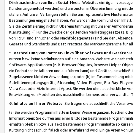
Direktnachrichten von Ihren Social-Media-Websites einfügen. vorausg
Kunden angemeldet werden) und ansonsten in Übereinstimmung mit der
stehen. Auf unser Verlangen stellen Sie uns repräsentative Mustermater
Bestimmungen eingehalten haben. Wir werden die Form und den Inhalt, di
Sie die Zertifizierung nicht in Übereinstimmung mit unserer Aufforderu
Klarstellung: (i) Für die Zwecke der geltenden Marketinggesetze (z. 
von 1991 und ähnlicher oder Nachfolgegesetze) sind Sie der „Absender“ j
Gesetze und Standards und Best Practices der Marketingbranche für 
5. Verbreitung von Partner-Links über Software und Geräte
Sie
nutzen bzw. keine Verlinkungen auf eine Amazon-Website wie nachsteh
Software-Applikationen (z. B. Browser Plug-ins, Browser Helper Objec
ein Endnutzer installieren und ausführen kann) und Geräten, einschlie
Zugelassenen Mobilen Anwendungen); oder (b) im Zusammenhang mit bzw.
Satellitenempfangsgeräte, Streaming-Video-Playern, Blu-Ray-Playern 
Viera Cast oder Vizio Internet Apps). Sie werden ohne ausdrückliche v
Entwicklung von Modellen des maschinellen Lernens oder verwandter 
6. Inhalte auf Ihrer Website
. Sie tragen die ausschließliche Verantwo
(a) Sie werden Programminhalte in keiner Weise ergänzen, löschen oder
Informationen; Sie dürfen aus einer Bilddatei bestehende Programminhal
erhalten bleiben bzw. aus Text bestehende Programminhalte so kürzen, 
Kürzung nicht sachlich falsch oder irreführend wird. Einige Arten von L