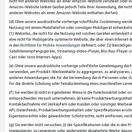
nicht mit anderen Websites als einer Amazon-Website verlinken oder i
Amazon-Website lenken (wobei jedoch Teile Ihrer Anwendung, die nich
anderen Websites als einer Amazon-Website enthalten dürfen).
(d) Ohne unsere ausdrückliche vorherige schriftliche Zustimmung werd
Nutzung mit einem Mobiltelefon oder sonstigen Mobilgerät entwickelt
(1) Websites, die nicht für die Nutzung mit solchen Geräten entwickelt
eine nicht für Mobilgeräte optimierte Website, die über einen Interne
in den
Richtlinie für Mobile Anwendungen
definiert, oder (3) Beistellge
Satellitenempfangsgeräte, Streaming-Video-Player, Blu-Ray-Player ode
Cast oder Vizio Internet-Apps).
(e) Ohne unsere ausdrückliche vorherige schriftliche Genehmigung dürfe
verwenden, um Produkt-Werbeinhalte zu aggregieren, zu analysieren, 
anderen Anwendungen, die für die Verwendung durch Personen oder Or
für die direkte Schulung oder Feinabstimmung eines maschinellen Lern
(f) Sie werden (i) nicht in irgendeiner Weise in die Funktionalität ode
entsprechenden Versuch unternehmen; (ii) keine Produktwerbungsinha
Kontaktaufnahme mit Verkäufern oder Kunden oder sonstiger Werbeaktiv
API, Datenfeeds, Produktwerbungsinhalten oder Spezifikationen erschei
Eigentumsrechte oder gewerblicher Schutzrechte, nicht entfernen, verd
(g) Sie werden nicht versuchen, (i) die Spezifikationen oder die in de
manipulieren, zu reparieren oder anderweitig abgeleitete Werke davon z