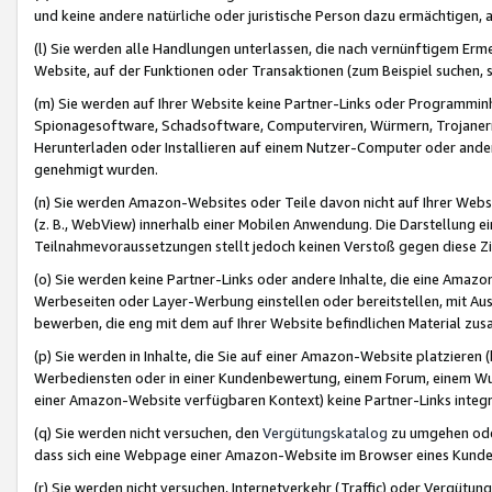
und keine andere natürliche oder juristische Person dazu ermächtigen, a
(l) Sie werden alle Handlungen unterlassen, die nach vernünftigem Erme
Website, auf der Funktionen oder Transaktionen (zum Beispiel suchen, s
(m) Sie werden auf Ihrer Website keine Partner-Links oder Programmin
Spionagesoftware, Schadsoftware, Computerviren, Würmern, Trojaner
Herunterladen oder Installieren auf einem Nutzer-Computer oder ande
genehmigt wurden.
(n) Sie werden Amazon-Websites oder Teile davon nicht auf Ihrer Websi
(z. B., WebView) innerhalb einer Mobilen Anwendung. Die Darstellung ein
Teilnahmevoraussetzungen stellt jedoch keinen Verstoß gegen diese Zif
(o) Sie werden keine Partner-Links oder andere Inhalte, die eine Am
Werbeseiten oder Layer-Werbung einstellen oder bereitstellen, mit Au
bewerben, die eng mit dem auf Ihrer Website befindlichen Material z
(p) Sie werden in Inhalte, die Sie auf einer Amazon-Website platzier
Werbediensten oder in einer Kundenbewertung, einem Forum, einem Wun
einer Amazon-Website verfügbaren Kontext) keine Partner-Links integr
(q) Sie werden nicht versuchen, den
Vergütungskatalog
zu umgehen oder
dass sich eine Webpage einer Amazon-Website im Browser eines Kunden 
(r) Sie werden nicht versuchen, Internetverkehr (Traffic) oder Vergü