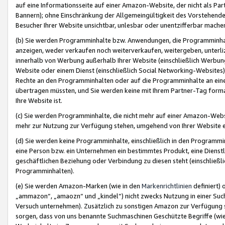
auf eine Informationsseite auf einer Amazon-Website, der nicht als Part
Bannern); ohne Einschränkung der Allgemeingültigkeit des Vorstehende
Besucher Ihrer Website unsichtbar, unlesbar oder unentzifferbar mache
(b) Sie werden Programminhalte bzw. Anwendungen, die Programminhalt
anzeigen, weder verkaufen noch weiterverkaufen, weitergeben, unterli
innerhalb von Werbung außerhalb Ihrer Website (einschließlich Werbun
Website oder einem Dienst (einschließlich Social Networking-Website
Rechte an den Programminhalten oder auf die Programminhalte an eine a
übertragen müssten, und Sie werden keine mit Ihrem Partner-Tag formati
Ihre Website ist.
(c) Sie werden Programminhalte, die nicht mehr auf einer Amazon-Websit
mehr zur Nutzung zur Verfügung stehen, umgehend von Ihrer Website e
(d) Sie werden keine Programminhalte, einschließlich in den Programmin
eine Person bzw. ein Unternehmen ein bestimmtes Produkt, eine Dienstle
geschäftlichen Beziehung oder Verbindung zu diesen steht (einschließli
Programminhalten).
(e) Sie werden Amazon-Marken (wie in den
Markenrichtlinien
definiert) 
„ammazon“, „amaozn“ und „kindel“) nicht zwecks Nutzung in einer Suc
Versuch unternehmen). Zusätzlich zu sonstigen Amazon zur Verfügung 
sorgen, dass von uns benannte Suchmaschinen Geschützte Begriffe (wie 