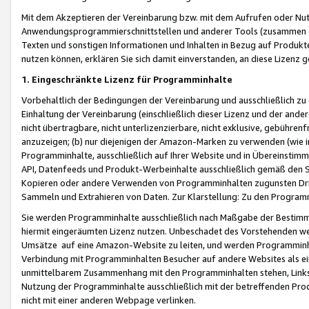
Mit dem Akzeptieren der Vereinbarung bzw. mit dem Aufrufen oder Nutz
Anwendungsprogrammierschnittstellen und anderer Tools (zusammen die
Texten und sonstigen Informationen und Inhalten in Bezug auf Produkte
nutzen können, erklären Sie sich damit einverstanden, an diese Lizenz 
1. Eingeschränkte Lizenz für Programminhalte
Vorbehaltlich der Bedingungen der Vereinbarung und ausschließlich z
Einhaltung der Vereinbarung (einschließlich dieser Lizenz und der ande
nicht übertragbare, nicht unterlizenzierbare, nicht exklusive, gebühren
anzuzeigen; (b) nur diejenigen der Amazon-Marken zu verwenden (wie in 
Programminhalte, ausschließlich auf Ihrer Website und in Übereinstimmu
API, Datenfeeds und Produkt-Werbeinhalte ausschließlich gemäß den Spe
Kopieren oder andere Verwenden von Programminhalten zugunsten Dri
Sammeln und Extrahieren von Daten. Zur Klarstellung: Zu den Program
Sie werden Programminhalte ausschließlich nach Maßgabe der Besti
hiermit eingeräumten Lizenz nutzen. Unbeschadet des Vorstehenden we
Umsätze auf eine Amazon-Website zu leiten, und werden Programminhal
Verbindung mit Programminhalten Besucher auf andere Websites als ein
unmittelbarem Zusammenhang mit den Programminhalten stehen, Links z
Nutzung der Programminhalte ausschließlich mit der betreffenden Pr
nicht mit einer anderen Webpage verlinken.