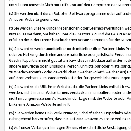
umzuleiten (einschließlich mit Hilfe von auf den Computern der Nutzer i
(s) Sie werden nicht durch Roboter, Softwareprogramme oder auf andere
Amazon-Website generieren.
(t) Sie werden unsere Kundenrezensionen oder Sternebewertungen wed
nutzen, es sei denn, Sie haben über die Creators API und die PA API e
erfüllen die in der Lizenz beschriebenen Voraussetzungen für die Nutzu
(u) Sie werden weder unmittelbar noch mittelbar über Partner-Links P
oder zu Nutzung durch eine andere natürliche oder juristische Person,
Geschäftspartnern nicht gestatten bzw. diese nicht dazu auffordern od
andere natürliche oder juristische Person, unmittelbar oder mittelbar
zu Wiederverkaufs- oder gewerblichen Zwecken (gleich welcher Art) 
auf Ihrer Website zum Wiederverkauf oder für gewerbliche Nutzungen 
(v) Sie werden die URL Ihrer Website, die die Partner-Links enthält b
werden, nicht in einer Weise tarnen, verstecken, manipulieren oder and
nicht mit angemessenem Aufwand in der Lage sind, die Website oder A
Links eine Amazon-Website aufruft.
(w) Sie werden keine Link-Verkürzungen, Schaltflächen, Hyperlinks ode
dahingehend hervorrufen, dass Sie auf eine Amazon-Website verlinken
(x) Auf unser Verlangen hin legen Sie uns eine schriftliche Bestätigung