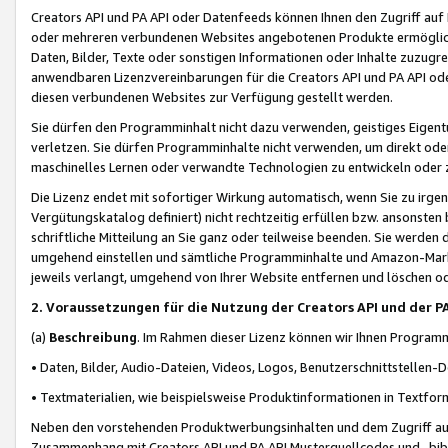
Creators API und PA API oder Datenfeeds können Ihnen den Zugriff auf D
oder mehreren verbundenen Websites angebotenen Produkte ermögliche
Daten, Bilder, Texte oder sonstigen Informationen oder Inhalte zuzugre
anwendbaren Lizenzvereinbarungen für die Creators API und PA API od
diesen verbundenen Websites zur Verfügung gestellt werden.
Sie dürfen den Programminhalt nicht dazu verwenden, geistiges Eigent
verletzen. Sie dürfen Programminhalte nicht verwenden, um direkt ode
maschinelles Lernen oder verwandte Technologien zu entwickeln oder zu
Die Lizenz endet mit sofortiger Wirkung automatisch, wenn Sie zu irg
Vergütungskatalog definiert) nicht rechtzeitig erfüllen bzw. ansonsten
schriftliche Mitteilung an Sie ganz oder teilweise beenden. Sie werden
umgehend einstellen und sämtliche Programminhalte und Amazon-Marke
jeweils verlangt, umgehend von Ihrer Website entfernen und löschen od
2. Voraussetzungen für die Nutzung der Creators API und der P
(a)
Beschreibung
. Im Rahmen dieser Lizenz können wir Ihnen Programmi
• Daten, Bilder, Audio-Dateien, Videos, Logos, Benutzerschnittstellen-
• Textmaterialien, wie beispielsweise Produktinformationen in Textfor
Neben den vorstehenden Produktwerbungsinhalten und dem Zugriff auf 
Zusammenhang mit Creators API und PA API Musterquellcodes und -bibli