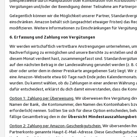
(beispielsweise durch Manipulation oder Kombination von Attributions-
Vergütungen und/oder der Beendigung deiner Teilnahme am Partnerp
Gelegentlich können wir die Möglichkeit unserer Partner, Standardv
einschränken. Amazon behält sich (ungeachtet etwaiger Fristen) das Re
modifizieren. Weitere Informationen zu Einschränkungen für Vergütung
6. Erfassung und Zahlung von Vergütungen
Wir werden wirtschaftlich vertretbare Anstrengungen unternehmen, um 
Nachverfolgung zu ermöglichen und unsere Berichte zu erstellen und di
diesem Monat verdient hast, zusammengefasst sind. Standardvergütung
auf den nächsten Betrag in der Landeswährung gerundet werden (z. B. C
über oder unter dem in deiner Preiskarte angegebenen Satz liegt. Wir
eine Amazon-Webseite etwa 60 Tage nach Ende jedes Kalendermonats, i
wurden. Du kannst wählen, ob du Zahlungen in einer anderen Währung
dafür entscheidest, erklärst du dich damit einverstanden, dass die K
Option 1: Zahlung per Überweisung.
Wir überweisen Ihre Vergütung dir
Namen der Bank, die Kontonummer, den Namen des Kontoinhabers bzw. a
erforderlich) nennen. Sollten Sie sich für diese Option entscheiden, be
fällige Gesamtbetrag den in der
Übersicht Mindestauszahlungsbet
Option 2: Zahlung per Amazon-Geschenkgutschein.
Wir übersenden Ihne
Partnerkonto genannte Haupt-E-Mail-Adresse. Diese Geschenkgutschei