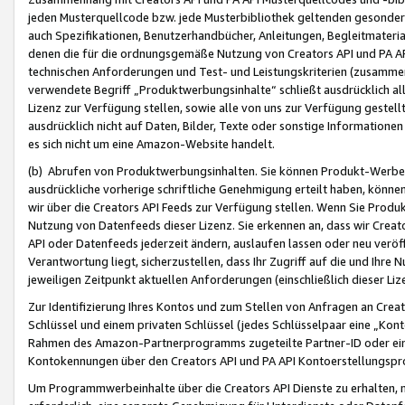
jeden Musterquellcode bzw. jede Musterbibliothek geltenden gesonder
auch Spezifikationen, Benutzerhandbücher, Anleitungen, Begleitmaterial
denen die für die ordnungsgemäße Nutzung von Creators API und PA A
technischen Anforderungen und Test- und Leistungskriterien (zusammen
verwendete Begriff „Produktwerbungsinhalte“ schließt ausdrücklich al
Lizenz zur Verfügung stellen, sowie alle von uns zur Verfügung gestel
ausdrücklich nicht auf Daten, Bilder, Texte oder sonstige Informatione
es sich nicht um eine Amazon-Website handelt.
(b) Abrufen von Produktwerbungsinhalten. Sie können Produkt-Werbein
ausdrückliche vorherige schriftliche Genehmigung erteilt haben, könn
wir über die Creators API Feeds zur Verfügung stellen. Wenn Sie Produk
Nutzung von Datenfeeds dieser Lizenz. Sie erkennen an, dass wir Creat
API oder Datenfeeds jederzeit ändern, auslaufen lassen oder neu veröffe
Verantwortung liegt, sicherzustellen, dass Ihr Zugriff auf die und Ihr
jeweiligen Zeitpunkt aktuellen Anforderungen (einschließlich dieser Liz
Zur Identifizierung Ihres Kontos und zum Stellen von Anfragen an Crea
Schlüssel und einem privaten Schlüssel (jedes Schlüsselpaar eine „Kon
Rahmen des Amazon-Partnerprogramms zugeteilte Partner-ID oder ein
Kontokennungen über den Creators API und PA API Kontoerstellungspro
Um Programmwerbeinhalte über die Creators API Dienste zu erhalten, m