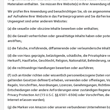
Materialien enthalten. Sie müssen Ihre Website(s) in Ihrer Anwendung ide
Wir prüfen Ihre Anwendung und benachrichtigen Sie, ob sie angenommen
auf Aufnahme Ihrer Website in das Partnerprogramm und Sie dürfen kei
Ungeeignet sind unter anderem Websites:
(a) die sexuelle oder obszöne Inhalte bewerben oder enthalten;
(b) die Gewalt verherrlichen oder gewalttätige Inhalte haben oder pot
anstiften,;
(c) die falsche, irreführende, diffamierende oder verleumderische Inha
(d) die von Hass geprägte, belästigende, schädliche, die Privatsphäre v
Herkunft, Hautfarbe, Geschlecht, Religion, Nationalität, Behinderung, 
(e) die rechtswidrige Handlungen bewerben oder ausführen;
(f) sich an Kinder richten oder wissentlich personenbezogene Daten vo
geltenden Gesetzen definiert) erheben, verwenden oder offenlegen, Vo
Regeln, Vorschriften, Anordnungen, Lizenzen, Genehmigungen, Richtlini
Entscheidungen oder andere Anforderungen einer zuständigen Regierung
Privacy Protection Act (15 U.S.C. §§ 6501-6506) oder Vorschriften, di
Internet erlassen wurden);
(g) die Marken von Amazon oder unseren verbundenen Unternehmen b