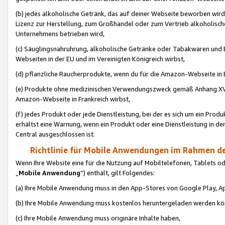
(b) jedes alkoholische Getränk, das auf deiner Webseite beworben wird
Lizenz zur Herstellung, zum Großhandel oder zum Vertrieb alkoholisch
Unternehmens betrieben wird,
(c) Säuglingsnahruhrung, alkoholische Getränke oder Tabakwaren und E
Webseiten in der EU und im Vereinigten Königreich wirbst,
(d) pflanzliche Raucherprodukte, wenn du für die Amazon-Webseite in B
(e) Produkte ohne medizinischen Verwendungszweck gemäß Anhang XVI 
Amazon-Webseite in Frankreich wirbst,
(f) jedes Produkt oder jede Dienstleistung, bei der es sich um ein Prod
erhältst eine Warnung, wenn ein Produkt oder eine Dienstleistung in de
Central ausgeschlossen ist.
Richtlinie für Mobile Anwendungen im Rahmen de
Wenn Ihre Website eine für die Nutzung auf Mobiltelefonen, Tablets 
„
Mobile Anwendung
“) enthält, gilt Folgendes:
(a) Ihre Mobile Anwendung muss in den App-Stores von Google Play, A
(b) Ihre Mobile Anwendung muss kostenlos heruntergeladen werden könn
(c) Ihre Mobile Anwendung muss originäre Inhalte haben,