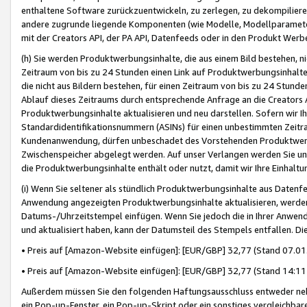
enthaltene Software zurückzuentwickeln, zu zerlegen, zu dekompilier
andere zugrunde liegende Komponenten (wie Modelle, Modellparameter
mit der Creators API, der PA API, Datenfeeds oder in den Produkt Werb
(h) Sie werden Produktwerbungsinhalte, die aus einem Bild bestehen, ni
Zeitraum von bis zu 24 Stunden einen Link auf Produktwerbungsinhalte
die nicht aus Bildern bestehen, für einen Zeitraum von bis zu 24 Stund
Ablauf dieses Zeitraums durch entsprechende Anfrage an die Creators 
Produktwerbungsinhalte aktualisieren und neu darstellen. Sofern wir Ih
Standardidentifikationsnummern (ASINs) für einen unbestimmten Zeitra
Kundenanwendung, dürfen unbeschadet des Vorstehenden Produktwerbu
Zwischenspeicher abgelegt werden. Auf unser Verlangen werden Sie un
die Produktwerbungsinhalte enthält oder nutzt, damit wir Ihre Einhalt
(i) Wenn Sie seltener als stündlich Produktwerbungsinhalte aus Datenfe
Anwendung angezeigten Produktwerbungsinhalte aktualisieren, werden 
Datums-/Uhrzeitstempel einfügen. Wenn Sie jedoch die in Ihrer Anwe
und aktualisiert haben, kann der Datumsteil des Stempels entfallen. Dies
• Preis auf [Amazon-Website einfügen]: [EUR/GBP] 32,77 (Stand 07.01.
• Preis auf [Amazon-Website einfügen]: [EUR/GBP] 32,77 (Stand 14:11 
Außerdem müssen Sie den folgenden Haftungsausschluss entweder neb
ein Pop-up-Fenster, ein Pop-up-Skript oder ein sonstiges vergleichba