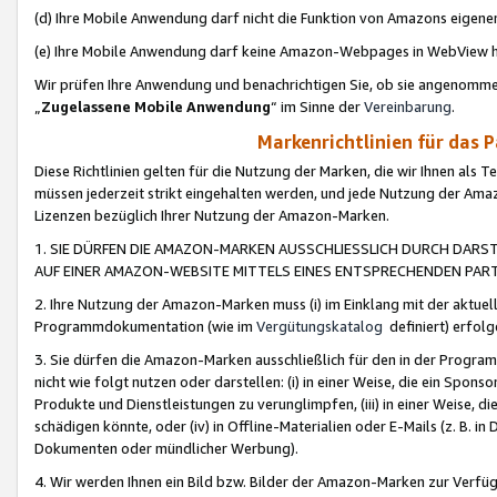
(d) Ihre Mobile Anwendung darf nicht die Funktion von Amazons eige
(e) Ihre Mobile Anwendung darf keine Amazon-Webpages in WebView 
Wir prüfen Ihre Anwendung und benachrichtigen Sie, ob sie angenomm
„
Zugelassene Mobile Anwendung
“ im Sinne der
Vereinbarung
.
Markenrichtlinien für das 
Diese Richtlinien gelten für die Nutzung der Marken, die wir Ihnen als 
müssen jederzeit strikt eingehalten werden, und jede Nutzung der Ama
Lizenzen bezüglich Ihrer Nutzung der Amazon-Marken.
1. SIE DÜRFEN DIE AMAZON-MARKEN AUSSCHLIESSLICH DURCH DARS
AUF EINER AMAZON-WEBSITE MITTELS EINES ENTSPRECHENDEN PART
2. Ihre Nutzung der Amazon-Marken muss (i) im Einklang mit der aktuells
Programmdokumentation (wie im
Vergütungskatalog
definiert) erfolg
3. Sie dürfen die Amazon-Marken ausschließlich für den in der Progr
nicht wie folgt nutzen oder darstellen: (i) in einer Weise, die ein Spo
Produkte und Dienstleistungen zu verunglimpfen, (iii) in einer Weise
schädigen könnte, oder (iv) in Offline-Materialien oder E-Mails (z. B.
Dokumenten oder mündlicher Werbung).
4. Wir werden Ihnen ein Bild bzw. Bilder der Amazon-Marken zur Verfüg