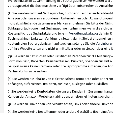
Werbeinhalte im Zusammenhang mit Suchergebnissen verwendet werden,
vorausgesetzt die Suchmaschine verfügt über entsprechende Ausschlu
(f) Sie werden nicht auf Schlagwörter, Suchbegriffe oder andere Ident
Amazon oder unseren verbundenen Unternehmen oder Abwandlungen bzw
nicht abschließende Liste unserer Marken entnehmen Sie bitte der Nich
Schlagwortauktionen auf Suchmaschinen teilnehmen, wenn die sich da
Kostenpflichtige Suchplatzierung (wie im
Vergütungskatalog
definiert
Suchmaschinen Links zur Verfügung stellen, damit Sie bei allgemeinen I
kostenfreien Suchergebnissen) auftauchen, solange Sie die
Vereinbaru
auf Ihre Website leiten und nicht unmittelbar oder mittelbar über eine
(g) Sie werden natürlichen oder juristischen Personen für die Nutzung 
Form von Geld, Rabatten, Preisnachlässen, Punkten, Spenden für Hilfs
beispielsweise keine Prämien- oder Treueprogramme auflegen, die Anrei
Partner-Links zu besuchen.
(h) Sie werden die Inhalte von elektronischen Formularen oder anderem M
abfangen, aufzeichnen, umleiten, auslesen, auslegen oder ausfüllen.
(i) Sie werden keine Kontodaten, die unsere Kunden im Zusammenhang 
Kunden der Amazon-Websites), abfragen, erheben, einholen, speichern,
(j) Sie werden Funktionen von Schaltflächen, Links oder andere Funkti
(k) Sie werden keine Bestellungen oder andere Geschäfte über eine Ama