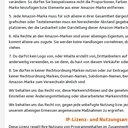
verändern. So dürfen Sie beispielsweise nicht die Proportionen, Farb
Marke hinzufügen bzw. Elemente aus einer Amazon-Marke entfernen.
5. Jede Amazon-Marke muss für sich alleine in ihrer Gesamtheit darge
grafischen oder Textelementen muss ein hinreichender Abstand gegebe
platzieren, der die Lesbarkeit oder Darstellung dieser Amazon-Marke b
6. Alle Rechte an den Amazon-Marken sind unser alleiniges Eigentum, 
kommt alleine uns zugute. Sie werden keine Handlungen vornehmen, 
stehen.
7. Du darfst kein Logo von, oder Inhalte erstellt von,
Drittanbietern au
anderweitig verwenden, es sei denn, du hast von diesem Verkäufer oder
8. Sie dürfen in keiner Rechtsordnung Marken nutzen oder zur Eintragu
keiner Rechtsordnung Marken, Domain-Namen, Subdomain-Namen, Benu
Amazon-Marke zum Verwechseln ähnlich sind.
Wir behalten uns das Recht vor, diese Markenrichtlinien und die gene
Einstellen einer Änderungsmitteilung oder überarbeiteter Markenricht
Wir behalten uns das Recht vor, gegen jede unbefugte Nutzung bzw. jede 
unserem alleinigen Ermessen angemessene Maßnahmen zu ergreifen.
IP-Lizenz- und Nutzungsan
Diese Lizenz regelt Ihre Nutzung von Programminhalten im Zusammen