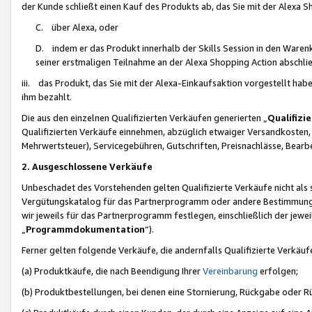
der Kunde schließt einen Kauf des Produkts ab, das Sie mit der Alexa 
C. über Alexa, oder
D. indem er das Produkt innerhalb der Skills Session in den Waren
seiner erstmaligen Teilnahme an der Alexa Shopping Action abschlie
iii. das Produkt, das Sie mit der Alexa-Einkaufsaktion vorgestellt ha
ihm bezahlt.
Die aus den einzelnen Qualifizierten Verkäufen generierten „
Qualifizi
Qualifizierten Verkäufe einnehmen, abzüglich etwaiger Versandkosten
Mehrwertsteuer), Servicegebühren, Gutschriften, Preisnachlässe, Bear
2. Ausgeschlossene Verkäufe
Unbeschadet des Vorstehenden gelten Qualifizierte Verkäufe nicht als
Vergütungskatalog für das Partnerprogramm oder andere Bestimmungen,
wir jeweils für das Partnerprogramm festlegen, einschließlich der jewe
„
Programmdokumentation
“).
Ferner gelten folgende Verkäufe, die andernfalls Qualifizierte Verkä
(a) Produktkäufe, die nach Beendigung Ihrer
Vereinbarung
erfolgen;
(b) Produktbestellungen, bei denen eine Stornierung, Rückgabe oder R