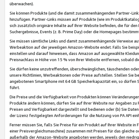
überwachen).
Sie können Produkte (und die damit zusammenhängenden Partner-Links)
hinzufügen. Partner-Links müssen auf Produkte (wie im Produktkatalog de
sich zusätzlich originäre Inhalte auf Ihrer Website befinden, die für 
Suchergebnisse, Events (z. B. Prime Day) oder die Homepages bestimmte
Sie müssen sämtliche Links und damit zusammenhängende Verweise auf z
Werbeaktion auf der jeweiligen Amazon-Website endet. Falls Sie beisp
einstellen und darauf hinweisen, dass Amazon auf ausgewählte Kleidun
Preisnachlass in Höhe von 15 % von Ihrer Website entfernen, sobald di
Sie dürfen keine unzutreffenden, überschwänglichen, täuschenden od
unsere Richtlinien, Werbeaktionen oder Preise aufstellen. Stellen Sie 
angebotenen Smartphone mit 64 GB Speicherkapazität ein, so dürfen S
führt.
Die Preise und die Verfügbarkeit von Produkten können Veränderungen 
Produkte ändern können, dürfen Sie auf Ihrer Website nur Angaben zu P
Preisen und Verfügbarkeit dargestellt sind bedienen oder (b) Sie Daten
der Lizenz festgelegten Anforderungen für die Nutzung von PA API einh
Ferner müssen Sie, falls Sie Preise für ein Produkt auf Ihrer Website in 
einer Preisvergleichsmaschine) zusammen mit Preisen für das gleiche o
außerhalb der Amazon-Website angeboten werden, jeweils den niedrigst