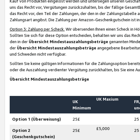
Kauf von Produkten eingelöst werden und unterliegen unseren Geschäf
uns das Recht vor, Vergütungen zurückzuhalten, bis der fällige Gesamt
das Recht vor, den Teil der Zahlungen, der den in der Zahlungstabelle 
Zahlungsart angibst. Die Zahlung per Amazon-Geschenkgutschein ist in
Option 3: Zahlung per Scheck.
Wir übersenden Ihnen einen Scheck in Höh
Sollten Sie sich für diese Option entscheiden, behalten wir uns das Rec
den in der
Übersicht Mindestauszahlungsbeträge
genannten Mindest
der
Übersicht Mindestauszahlungsbeträge
angegebene Bearbeitung
und Schweden nicht verfügbar.
Sollten Sie keine gültigen Informationen für die Zahlungsoption bereit
oder die Auszahlung verdienter Vergütung zurückhalten, bis Sie eine A
Übersicht Mindestauszahlungsbeträge
UK Maxium
UK
FR,
Minimum
un
Option 1 (Überweisung)
25£
25
£5,000
Option 2
25£
25
(Geschenkgutschein)