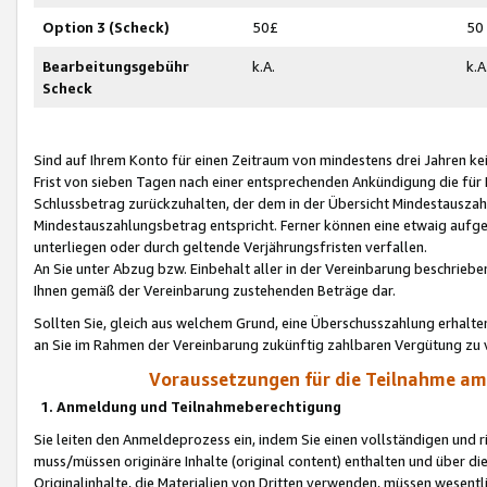
Option 3 (Scheck)
50£
50
Bearbeitungsgebühr
k.A.
k.A
Scheck
Sind auf Ihrem Konto für einen Zeitraum von mindestens drei Jahren kein
Frist von sieben Tagen nach einer entsprechenden Ankündigung die für
Schlussbetrag zurückzuhalten, der dem in der Übersicht Mindestausz
Mindestauszahlungsbetrag entspricht. Ferner können eine etwaig aufg
unterliegen oder durch geltende Verjährungsfristen verfallen.
An Sie unter Abzug bzw. Einbehalt aller in der Vereinbarung beschrieb
Ihnen gemäß der Vereinbarung zustehenden Beträge dar.
Sollten Sie, gleich aus welchem Grund, eine Überschusszahlung erhalte
an Sie im Rahmen der Vereinbarung zukünftig zahlbaren Vergütung zu 
Voraussetzungen für die Teilnahme a
1. Anmeldung und Teilnahmeberechtigung
Sie leiten den Anmeldeprozess ein, indem Sie einen vollständigen und 
muss/müssen originäre Inhalte (original content) enthalten und über d
Originalinhalte, die Materialien von Dritten verwenden, müssen wese