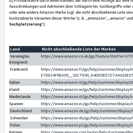
(c) Produktkäufe durch einen Kunden, der durch eine Anzeige auf eine 
Ausschreibungen und Auktionen über Schlagwörter, Suchbegriffe oder 
oder eine andere Amazon-Marke (vgl. die nicht abschließende Liste un
buchstabierte Varianten dieser Wörter (z. B. „ammazon“, „amaozn“ und „
Suchplatzierung
”);
Land
Nicht abschließende Liste der Marken
Vereinigtes
https://www.amazon.co.uk/gp/feature.html?ie=U
Königreich
Frankreich
https://www.amazon.fr/gp/help/customer/displa
E78834F9BA58__SECTION_64DE0ED1D744420E9
Italien
https://www.amazon.it/gp/help/customer/display
Irland
https://www.amazon.ie/gp/help/customer/displa
Niederlande
https://www.amazon.nl/gp/help/customer/display
Spanien
https://www.amazon.es/gp/help/customer/display
Deutschland
https://www.amazon.de/gp/help/customer/displa
Schweden
https://www.amazon.de/gp/help/customer/displa
Polen
https://www.amazon.pl/gp/help/customer/display
Belgien
https://www.amazon.com.be/gp/help/customer/d