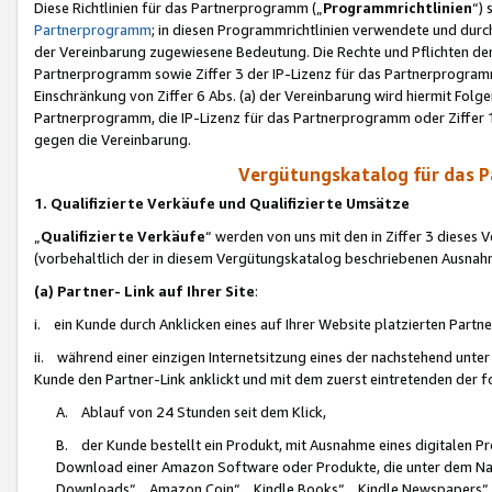
Diese Richtlinien für das Partnerprogramm („
Programmrichtlinien
“)
Partnerprogramm
; in diesen Programmrichtlinien verwendete und durch
der Vereinbarung zugewiesene Bedeutung. Die Rechte und Pflichten de
Partnerprogramm sowie Ziffer 3 der IP-Lizenz für das Partnerprogram
Einschränkung von Ziffer 6 Abs. (a) der Vereinbarung wird hiermit Fol
Partnerprogramm, die IP-Lizenz für das Partnerprogramm oder Ziffer 1
gegen die Vereinbarung.
Vergütungskatalog für das 
1. Qualifizierte Verkäufe und Qualifizierte Umsätze
„
Qualifizierte Verkäufe
“ werden von uns mit den in Ziffer 3 diese
(vorbehaltlich der in diesem Vergütungskatalog beschriebenen Ausnah
(a) Partner- Link auf Ihrer Site
:
i. ein Kunde durch Anklicken eines auf Ihrer Website platzierten Part
ii. während einer einzigen Internetsitzung eines der nachstehend unter (i)
Kunde den Partner-Link anklickt und mit dem zuerst eintretenden der f
A. Ablauf von 24 Stunden seit dem Klick,
B. der Kunde bestellt ein Produkt, mit Ausnahme eines digitalen P
Download einer Amazon Software oder Produkte, die unter dem N
Downloads“, „Amazon Coin“, „Kindle Books“, „Kindle Newspapers“, „