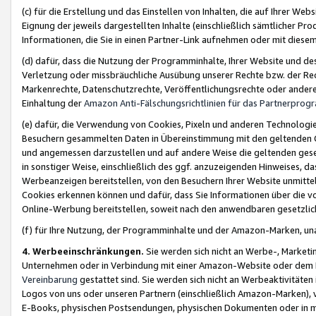
(c) für die Erstellung und das Einstellen von Inhalten, die auf Ihrer We
Eignung der jeweils dargestellten Inhalte (einschließlich sämtlicher 
Informationen, die Sie in einen Partner-Link aufnehmen oder mit diese
(d) dafür, dass die Nutzung der Programminhalte, Ihrer Website und des 
Verletzung oder missbräuchliche Ausübung unserer Rechte bzw. der Recht
Markenrechte, Datenschutzrechte, Veröffentlichungsrechte oder anderer
Einhaltung der
Amazon Anti-Fälschungsrichtlinien für das Partnerpro
(e) dafür, die Verwendung von Cookies, Pixeln und anderen Technologien
Besuchern gesammelten Daten in Übereinstimmung mit den geltenden Ge
und angemessen darzustellen und auf andere Weise die geltenden geset
in sonstiger Weise, einschließlich des ggf. anzuzeigenden Hinweises, d
Werbeanzeigen bereitstellen, von den Besuchern Ihrer Website unmitte
Cookies erkennen können und dafür, dass Sie Informationen über die v
Online-Werbung bereitstellen, soweit nach den anwendbaren gesetzlic
(f) für Ihre Nutzung, der Programminhalte und der Amazon-Marken, u
4. Werbeeinschränkungen.
Sie werden sich nicht an Werbe-, Market
Unternehmen oder in Verbindung mit einer Amazon-Website oder dem Pa
Vereinbarung
gestattet sind. Sie werden sich nicht an Werbeaktivitäten
Logos von uns oder unseren Partnern (einschließlich Amazon-Marken), 
E-Books, physischen Postsendungen, physischen Dokumenten oder in 