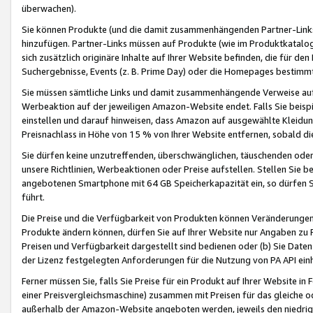
überwachen).
Sie können Produkte (und die damit zusammenhängenden Partner-Links)
hinzufügen. Partner-Links müssen auf Produkte (wie im Produktkatalog de
sich zusätzlich originäre Inhalte auf Ihrer Website befinden, die für 
Suchergebnisse, Events (z. B. Prime Day) oder die Homepages bestimmte
Sie müssen sämtliche Links und damit zusammenhängende Verweise auf z
Werbeaktion auf der jeweiligen Amazon-Website endet. Falls Sie beisp
einstellen und darauf hinweisen, dass Amazon auf ausgewählte Kleidun
Preisnachlass in Höhe von 15 % von Ihrer Website entfernen, sobald di
Sie dürfen keine unzutreffenden, überschwänglichen, täuschenden od
unsere Richtlinien, Werbeaktionen oder Preise aufstellen. Stellen Sie 
angebotenen Smartphone mit 64 GB Speicherkapazität ein, so dürfen S
führt.
Die Preise und die Verfügbarkeit von Produkten können Veränderungen 
Produkte ändern können, dürfen Sie auf Ihrer Website nur Angaben zu P
Preisen und Verfügbarkeit dargestellt sind bedienen oder (b) Sie Daten
der Lizenz festgelegten Anforderungen für die Nutzung von PA API einh
Ferner müssen Sie, falls Sie Preise für ein Produkt auf Ihrer Website in 
einer Preisvergleichsmaschine) zusammen mit Preisen für das gleiche o
außerhalb der Amazon-Website angeboten werden, jeweils den niedrigst