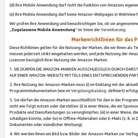
(d) Ihre Mobile Anwendung darf nicht die Funktion von Amazons eige
(e) Ihre Mobile Anwendung darf keine Amazon-Webpages in WebView 
Wir prüfen Ihre Anwendung und benachrichtigen Sie, ob sie angenomm
„
Zugelassene Mobile Anwendung
“ im Sinne der
Vereinbarung
.
Markenrichtlinien für das 
Diese Richtlinien gelten für die Nutzung der Marken, die wir Ihnen als 
müssen jederzeit strikt eingehalten werden, und jede Nutzung der Ama
Lizenzen bezüglich Ihrer Nutzung der Amazon-Marken.
1. SIE DÜRFEN DIE AMAZON-MARKEN AUSSCHLIESSLICH DURCH DARS
AUF EINER AMAZON-WEBSITE MITTELS EINES ENTSPRECHENDEN PART
2. Ihre Nutzung der Amazon-Marken muss (i) im Einklang mit der aktuells
Programmdokumentation (wie im
Vergütungskatalog
definiert) erfolg
3. Sie dürfen die Amazon-Marken ausschließlich für den in der Progr
nicht wie folgt nutzen oder darstellen: (i) in einer Weise, die ein Spo
Produkte und Dienstleistungen zu verunglimpfen, (iii) in einer Weise
schädigen könnte, oder (iv) in Offline-Materialien oder E-Mails (z. B.
Dokumenten oder mündlicher Werbung).
4. Wir werden Ihnen ein Bild bzw. Bilder der Amazon-Marken zur Verfüg