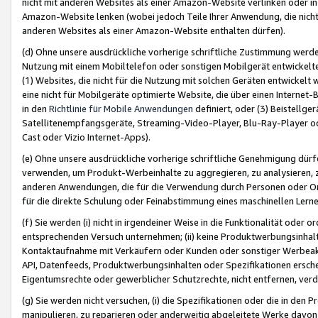
nicht mit anderen Websites als einer Amazon-Website verlinken oder i
Amazon-Website lenken (wobei jedoch Teile Ihrer Anwendung, die nich
anderen Websites als einer Amazon-Website enthalten dürfen).
(d) Ohne unsere ausdrückliche vorherige schriftliche Zustimmung werd
Nutzung mit einem Mobiltelefon oder sonstigen Mobilgerät entwickelt
(1) Websites, die nicht für die Nutzung mit solchen Geräten entwickelt
eine nicht für Mobilgeräte optimierte Website, die über einen Interne
in den
Richtlinie für Mobile Anwendungen
definiert, oder (3) Beistellge
Satellitenempfangsgeräte, Streaming-Video-Player, Blu-Ray-Player ode
Cast oder Vizio Internet-Apps).
(e) Ohne unsere ausdrückliche vorherige schriftliche Genehmigung dürfe
verwenden, um Produkt-Werbeinhalte zu aggregieren, zu analysieren, 
anderen Anwendungen, die für die Verwendung durch Personen oder Or
für die direkte Schulung oder Feinabstimmung eines maschinellen Lern
(f) Sie werden (i) nicht in irgendeiner Weise in die Funktionalität ode
entsprechenden Versuch unternehmen; (ii) keine Produktwerbungsinha
Kontaktaufnahme mit Verkäufern oder Kunden oder sonstiger Werbeaktiv
API, Datenfeeds, Produktwerbungsinhalten oder Spezifikationen erschei
Eigentumsrechte oder gewerblicher Schutzrechte, nicht entfernen, verd
(g) Sie werden nicht versuchen, (i) die Spezifikationen oder die in de
manipulieren, zu reparieren oder anderweitig abgeleitete Werke davon z