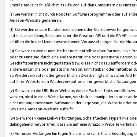
umzuleiten (einschließlich mit Hilfe von auf den Computern der Nutzer i
(s) Sie werden nicht durch Roboter, Softwareprogramme oder auf andere
Amazon-Website generieren.
(t) Sie werden unsere Kundenrezensionen oder Sternebewertungen wed
nutzen, es sei denn, Sie haben über die Creators API und die PA API e
erfüllen die in der Lizenz beschriebenen Voraussetzungen für die Nutzu
(u) Sie werden weder unmittelbar noch mittelbar über Partner-Links P
oder zu Nutzung durch eine andere natürliche oder juristische Person,
Geschäftspartnern nicht gestatten bzw. diese nicht dazu auffordern od
andere natürliche oder juristische Person, unmittelbar oder mittelbar
zu Wiederverkaufs- oder gewerblichen Zwecken (gleich welcher Art) 
auf Ihrer Website zum Wiederverkauf oder für gewerbliche Nutzungen 
(v) Sie werden die URL Ihrer Website, die die Partner-Links enthält b
werden, nicht in einer Weise tarnen, verstecken, manipulieren oder and
nicht mit angemessenem Aufwand in der Lage sind, die Website oder A
Links eine Amazon-Website aufruft.
(w) Sie werden keine Link-Verkürzungen, Schaltflächen, Hyperlinks ode
dahingehend hervorrufen, dass Sie auf eine Amazon-Website verlinken
(x) Auf unser Verlangen hin legen Sie uns eine schriftliche Bestätigung