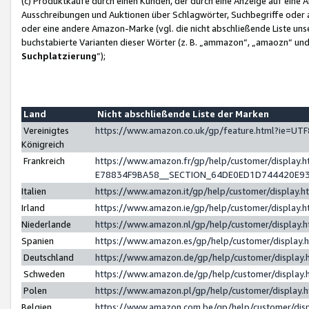
(c) Produktkäufe durch einen Kunden, der durch eine Anzeige auf eine 
Ausschreibungen und Auktionen über Schlagwörter, Suchbegriffe oder 
oder eine andere Amazon-Marke (vgl. die nicht abschließende Liste un
buchstabierte Varianten dieser Wörter (z. B. „ammazon“, „amaozn“ und „
Suchplatzierung
”);
Land
Nicht abschließende Liste der Marken
Vereinigtes
https://www.amazon.co.uk/gp/feature.html?ie=U
Königreich
Frankreich
https://www.amazon.fr/gp/help/customer/displa
E78834F9BA58__SECTION_64DE0ED1D744420E9
Italien
https://www.amazon.it/gp/help/customer/display
Irland
https://www.amazon.ie/gp/help/customer/displa
Niederlande
https://www.amazon.nl/gp/help/customer/display
Spanien
https://www.amazon.es/gp/help/customer/display
Deutschland
https://www.amazon.de/gp/help/customer/displa
Schweden
https://www.amazon.de/gp/help/customer/displa
Polen
https://www.amazon.pl/gp/help/customer/display
Belgien
https://www.amazon.com.be/gp/help/customer/d