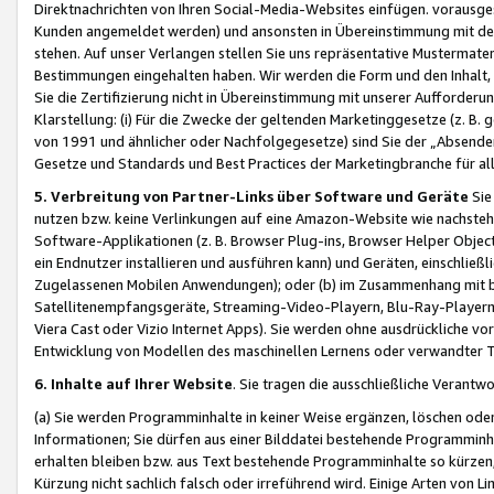
Direktnachrichten von Ihren Social-Media-Websites einfügen. vorausg
Kunden angemeldet werden) und ansonsten in Übereinstimmung mit der
stehen. Auf unser Verlangen stellen Sie uns repräsentative Mustermater
Bestimmungen eingehalten haben. Wir werden die Form und den Inhalt, di
Sie die Zertifizierung nicht in Übereinstimmung mit unserer Aufforderu
Klarstellung: (i) Für die Zwecke der geltenden Marketinggesetze (z. 
von 1991 und ähnlicher oder Nachfolgegesetze) sind Sie der „Absender“ j
Gesetze und Standards und Best Practices der Marketingbranche für 
5. Verbreitung von Partner-Links über Software und Geräte
Sie
nutzen bzw. keine Verlinkungen auf eine Amazon-Website wie nachsteh
Software-Applikationen (z. B. Browser Plug-ins, Browser Helper Objec
ein Endnutzer installieren und ausführen kann) und Geräten, einschlie
Zugelassenen Mobilen Anwendungen); oder (b) im Zusammenhang mit bzw.
Satellitenempfangsgeräte, Streaming-Video-Playern, Blu-Ray-Playern 
Viera Cast oder Vizio Internet Apps). Sie werden ohne ausdrückliche v
Entwicklung von Modellen des maschinellen Lernens oder verwandter 
6. Inhalte auf Ihrer Website
. Sie tragen die ausschließliche Verantwo
(a) Sie werden Programminhalte in keiner Weise ergänzen, löschen oder
Informationen; Sie dürfen aus einer Bilddatei bestehende Programminhal
erhalten bleiben bzw. aus Text bestehende Programminhalte so kürzen, 
Kürzung nicht sachlich falsch oder irreführend wird. Einige Arten von L