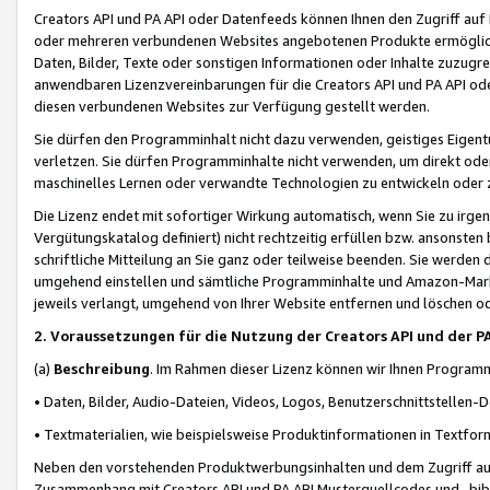
Creators API und PA API oder Datenfeeds können Ihnen den Zugriff auf D
oder mehreren verbundenen Websites angebotenen Produkte ermögliche
Daten, Bilder, Texte oder sonstigen Informationen oder Inhalte zuzugre
anwendbaren Lizenzvereinbarungen für die Creators API und PA API od
diesen verbundenen Websites zur Verfügung gestellt werden.
Sie dürfen den Programminhalt nicht dazu verwenden, geistiges Eigent
verletzen. Sie dürfen Programminhalte nicht verwenden, um direkt ode
maschinelles Lernen oder verwandte Technologien zu entwickeln oder zu
Die Lizenz endet mit sofortiger Wirkung automatisch, wenn Sie zu irg
Vergütungskatalog definiert) nicht rechtzeitig erfüllen bzw. ansonsten
schriftliche Mitteilung an Sie ganz oder teilweise beenden. Sie werden
umgehend einstellen und sämtliche Programminhalte und Amazon-Marke
jeweils verlangt, umgehend von Ihrer Website entfernen und löschen od
2. Voraussetzungen für die Nutzung der Creators API und der P
(a)
Beschreibung
. Im Rahmen dieser Lizenz können wir Ihnen Programmi
• Daten, Bilder, Audio-Dateien, Videos, Logos, Benutzerschnittstellen-
• Textmaterialien, wie beispielsweise Produktinformationen in Textfor
Neben den vorstehenden Produktwerbungsinhalten und dem Zugriff auf 
Zusammenhang mit Creators API und PA API Musterquellcodes und -bibli