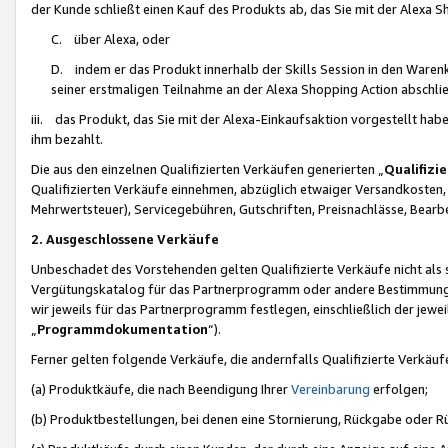
der Kunde schließt einen Kauf des Produkts ab, das Sie mit der Alexa 
C. über Alexa, oder
D. indem er das Produkt innerhalb der Skills Session in den Waren
seiner erstmaligen Teilnahme an der Alexa Shopping Action abschlie
iii. das Produkt, das Sie mit der Alexa-Einkaufsaktion vorgestellt ha
ihm bezahlt.
Die aus den einzelnen Qualifizierten Verkäufen generierten „
Qualifizi
Qualifizierten Verkäufe einnehmen, abzüglich etwaiger Versandkosten
Mehrwertsteuer), Servicegebühren, Gutschriften, Preisnachlässe, Bear
2. Ausgeschlossene Verkäufe
Unbeschadet des Vorstehenden gelten Qualifizierte Verkäufe nicht als
Vergütungskatalog für das Partnerprogramm oder andere Bestimmungen,
wir jeweils für das Partnerprogramm festlegen, einschließlich der jewe
„
Programmdokumentation
“).
Ferner gelten folgende Verkäufe, die andernfalls Qualifizierte Verkä
(a) Produktkäufe, die nach Beendigung Ihrer
Vereinbarung
erfolgen;
(b) Produktbestellungen, bei denen eine Stornierung, Rückgabe oder R