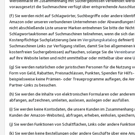
Werbeinhalte im Zusammenhang mit Suchergebnissen verwendet werden,
vorausgesetzt die Suchmaschine verfügt über entsprechende Ausschlu
(f) Sie werden nicht auf Schlagwörter, Suchbegriffe oder andere Ident
Amazon oder unseren verbundenen Unternehmen oder Abwandlungen bzw
nicht abschließende Liste unserer Marken entnehmen Sie bitte der Nich
Schlagwortauktionen auf Suchmaschinen teilnehmen, wenn die sich da
Kostenpflichtige Suchplatzierung (wie im
Vergütungskatalog
definiert
Suchmaschinen Links zur Verfügung stellen, damit Sie bei allgemeinen I
kostenfreien Suchergebnissen) auftauchen, solange Sie die
Vereinbaru
auf Ihre Website leiten und nicht unmittelbar oder mittelbar über eine
(g) Sie werden natürlichen oder juristischen Personen für die Nutzung 
Form von Geld, Rabatten, Preisnachlässen, Punkten, Spenden für Hilfs
beispielsweise keine Prämien- oder Treueprogramme auflegen, die Anrei
Partner-Links zu besuchen.
(h) Sie werden die Inhalte von elektronischen Formularen oder anderem M
abfangen, aufzeichnen, umleiten, auslesen, auslegen oder ausfüllen.
(i) Sie werden keine Kontodaten, die unsere Kunden im Zusammenhang 
Kunden der Amazon-Websites), abfragen, erheben, einholen, speichern,
(j) Sie werden Funktionen von Schaltflächen, Links oder andere Funkti
(k) Sie werden keine Bestellungen oder andere Geschäfte über eine Ama