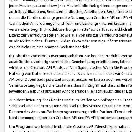
jeden Musterquellcode bzw. jede Musterbibliothek geltenden gesonder
auch Spezifikationen, Benutzerhandbücher, Anleitungen, Begleitmaterial
denen die für die ordnungsgemäße Nutzung von Creators API und PA A
technischen Anforderungen und Test- und Leistungskriterien (zusammen
verwendete Begriff „Produktwerbungsinhalte“ schließt ausdrücklich al
Lizenz zur Verfügung stellen, sowie alle von uns zur Verfügung gestel
ausdrücklich nicht auf Daten, Bilder, Texte oder sonstige Informatione
es sich nicht um eine Amazon-Website handelt.
(b) Abrufen von Produktwerbungsinhalten. Sie können Produkt-Werbein
ausdrückliche vorherige schriftliche Genehmigung erteilt haben, könn
wir über die Creators API Feeds zur Verfügung stellen. Wenn Sie Produk
Nutzung von Datenfeeds dieser Lizenz. Sie erkennen an, dass wir Creat
API oder Datenfeeds jederzeit ändern, auslaufen lassen oder neu veröffe
Verantwortung liegt, sicherzustellen, dass Ihr Zugriff auf die und Ihr
jeweiligen Zeitpunkt aktuellen Anforderungen (einschließlich dieser Liz
Zur Identifizierung Ihres Kontos und zum Stellen von Anfragen an Crea
Schlüssel und einem privaten Schlüssel (jedes Schlüsselpaar eine „Kon
Rahmen des Amazon-Partnerprogramms zugeteilte Partner-ID oder ein
Kontokennungen über den Creators API und PA API Kontoerstellungspro
Um Programmwerbeinhalte über die Creators API Dienste zu erhalten, m