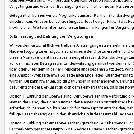
(beispielsweise durch Manipulation oder Kombination von Attributions-
Vergütungen und/oder der Beendigung deiner Teilnahme am Partnerp
Gelegentlich können wir die Möglichkeit unserer Partner, Standardv
einschränken. Amazon behält sich (ungeachtet etwaiger Fristen) das Re
modifizieren. Weitere Informationen zu Einschränkungen für Vergütung
6. Erfassung und Zahlung von Vergütungen
Wir werden wirtschaftlich vertretbare Anstrengungen unternehmen, um 
Nachverfolgung zu ermöglichen und unsere Berichte zu erstellen und di
diesem Monat verdient hast, zusammengefasst sind. Standardvergütung
auf den nächsten Betrag in der Landeswährung gerundet werden (z. B. C
über oder unter dem in deiner Preiskarte angegebenen Satz liegt. Wir
eine Amazon-Webseite etwa 60 Tage nach Ende jedes Kalendermonats, i
wurden. Du kannst wählen, ob du Zahlungen in einer anderen Währung
dafür entscheidest, erklärst du dich damit einverstanden, dass die K
Option 1: Zahlung per Überweisung.
Wir überweisen Ihre Vergütung dir
Namen der Bank, die Kontonummer, den Namen des Kontoinhabers bzw. a
erforderlich) nennen. Sollten Sie sich für diese Option entscheiden, be
fällige Gesamtbetrag den in der
Übersicht Mindestauszahlungsbet
Option 2: Zahlung per Amazon-Geschenkgutschein.
Wir übersenden Ihne
Partnerkonto genannte Haupt-E-Mail-Adresse. Diese Geschenkgutschei