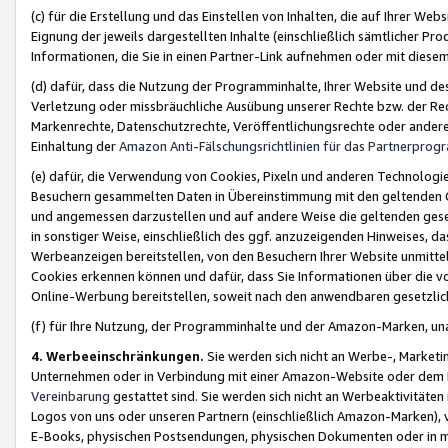
(c) für die Erstellung und das Einstellen von Inhalten, die auf Ihrer We
Eignung der jeweils dargestellten Inhalte (einschließlich sämtlicher 
Informationen, die Sie in einen Partner-Link aufnehmen oder mit diese
(d) dafür, dass die Nutzung der Programminhalte, Ihrer Website und des 
Verletzung oder missbräuchliche Ausübung unserer Rechte bzw. der Recht
Markenrechte, Datenschutzrechte, Veröffentlichungsrechte oder anderer
Einhaltung der
Amazon Anti-Fälschungsrichtlinien für das Partnerpro
(e) dafür, die Verwendung von Cookies, Pixeln und anderen Technologien
Besuchern gesammelten Daten in Übereinstimmung mit den geltenden Ge
und angemessen darzustellen und auf andere Weise die geltenden geset
in sonstiger Weise, einschließlich des ggf. anzuzeigenden Hinweises, d
Werbeanzeigen bereitstellen, von den Besuchern Ihrer Website unmitte
Cookies erkennen können und dafür, dass Sie Informationen über die v
Online-Werbung bereitstellen, soweit nach den anwendbaren gesetzlic
(f) für Ihre Nutzung, der Programminhalte und der Amazon-Marken, u
4. Werbeeinschränkungen.
Sie werden sich nicht an Werbe-, Market
Unternehmen oder in Verbindung mit einer Amazon-Website oder dem Pa
Vereinbarung
gestattet sind. Sie werden sich nicht an Werbeaktivitäten
Logos von uns oder unseren Partnern (einschließlich Amazon-Marken), 
E-Books, physischen Postsendungen, physischen Dokumenten oder in 