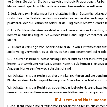
verändern. So dürfen Sie beispielsweise nicht die Proportionen, Farb
Marke hinzufügen bzw. Elemente aus einer Amazon-Marke entfernen.
5. Jede Amazon-Marke muss für sich alleine in ihrer Gesamtheit darge
grafischen oder Textelementen muss ein hinreichender Abstand gegebe
platzieren, der die Lesbarkeit oder Darstellung dieser Amazon-Marke b
6. Alle Rechte an den Amazon-Marken sind unser alleiniges Eigentum, 
kommt alleine uns zugute. Sie werden keine Handlungen vornehmen, 
stehen.
7. Du darfst kein Logo von, oder Inhalte erstellt von,
Drittanbietern au
anderweitig verwenden, es sei denn, du hast von diesem Verkäufer oder
8. Sie dürfen in keiner Rechtsordnung Marken nutzen oder zur Eintragu
keiner Rechtsordnung Marken, Domain-Namen, Subdomain-Namen, Benu
Amazon-Marke zum Verwechseln ähnlich sind.
Wir behalten uns das Recht vor, diese Markenrichtlinien und die gene
Einstellen einer Änderungsmitteilung oder überarbeiteter Markenricht
Wir behalten uns das Recht vor, gegen jede unbefugte Nutzung bzw. jede 
unserem alleinigen Ermessen angemessene Maßnahmen zu ergreifen.
IP-Lizenz- und Nutzungsan
Diese Lizenz regelt Ihre Nutzung von Programminhalten im Zusammen