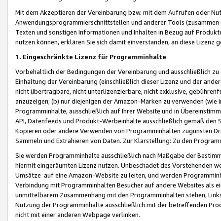
Mit dem Akzeptieren der Vereinbarung bzw. mit dem Aufrufen oder Nutz
Anwendungsprogrammierschnittstellen und anderer Tools (zusammen die
Texten und sonstigen Informationen und Inhalten in Bezug auf Produkte
nutzen können, erklären Sie sich damit einverstanden, an diese Lizenz 
1. Eingeschränkte Lizenz für Programminhalte
Vorbehaltlich der Bedingungen der Vereinbarung und ausschließlich z
Einhaltung der Vereinbarung (einschließlich dieser Lizenz und der ande
nicht übertragbare, nicht unterlizenzierbare, nicht exklusive, gebühren
anzuzeigen; (b) nur diejenigen der Amazon-Marken zu verwenden (wie in 
Programminhalte, ausschließlich auf Ihrer Website und in Übereinstimmu
API, Datenfeeds und Produkt-Werbeinhalte ausschließlich gemäß den Spe
Kopieren oder andere Verwenden von Programminhalten zugunsten Dri
Sammeln und Extrahieren von Daten. Zur Klarstellung: Zu den Program
Sie werden Programminhalte ausschließlich nach Maßgabe der Besti
hiermit eingeräumten Lizenz nutzen. Unbeschadet des Vorstehenden we
Umsätze auf eine Amazon-Website zu leiten, und werden Programminhal
Verbindung mit Programminhalten Besucher auf andere Websites als ein
unmittelbarem Zusammenhang mit den Programminhalten stehen, Links z
Nutzung der Programminhalte ausschließlich mit der betreffenden Pr
nicht mit einer anderen Webpage verlinken.