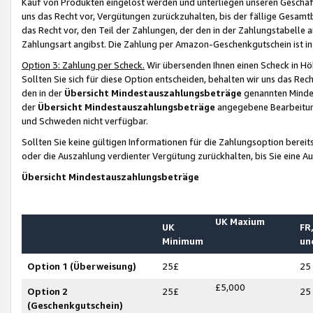
Kauf von Produkten eingelöst werden und unterliegen unseren Geschäf
uns das Recht vor, Vergütungen zurückzuhalten, bis der fällige Gesamt
das Recht vor, den Teil der Zahlungen, der den in der Zahlungstabelle 
Zahlungsart angibst. Die Zahlung per Amazon-Geschenkgutschein ist in
Option 3: Zahlung per Scheck.
Wir übersenden Ihnen einen Scheck in Höh
Sollten Sie sich für diese Option entscheiden, behalten wir uns das Rec
den in der
Übersicht Mindestauszahlungsbeträge
genannten Mindest
der
Übersicht Mindestauszahlungsbeträge
angegebene Bearbeitung
und Schweden nicht verfügbar.
Sollten Sie keine gültigen Informationen für die Zahlungsoption bereit
oder die Auszahlung verdienter Vergütung zurückhalten, bis Sie eine A
Übersicht Mindestauszahlungsbeträge
UK Maxium
UK
FR,
Minimum
un
Option 1 (Überweisung)
25£
25
£5,000
Option 2
25£
25
(Geschenkgutschein)