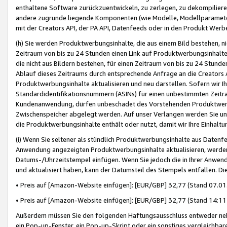
enthaltene Software zurückzuentwickeln, zu zerlegen, zu dekompilier
andere zugrunde liegende Komponenten (wie Modelle, Modellparameter
mit der Creators API, der PA API, Datenfeeds oder in den Produkt Werb
(h) Sie werden Produktwerbungsinhalte, die aus einem Bild bestehen, ni
Zeitraum von bis zu 24 Stunden einen Link auf Produktwerbungsinhalte
die nicht aus Bildern bestehen, für einen Zeitraum von bis zu 24 Stund
Ablauf dieses Zeitraums durch entsprechende Anfrage an die Creators 
Produktwerbungsinhalte aktualisieren und neu darstellen. Sofern wir Ih
Standardidentifikationsnummern (ASINs) für einen unbestimmten Zeitra
Kundenanwendung, dürfen unbeschadet des Vorstehenden Produktwerbu
Zwischenspeicher abgelegt werden. Auf unser Verlangen werden Sie un
die Produktwerbungsinhalte enthält oder nutzt, damit wir Ihre Einhalt
(i) Wenn Sie seltener als stündlich Produktwerbungsinhalte aus Datenfe
Anwendung angezeigten Produktwerbungsinhalte aktualisieren, werden 
Datums-/Uhrzeitstempel einfügen. Wenn Sie jedoch die in Ihrer Anwe
und aktualisiert haben, kann der Datumsteil des Stempels entfallen. Dies
• Preis auf [Amazon-Website einfügen]: [EUR/GBP] 32,77 (Stand 07.01.
• Preis auf [Amazon-Website einfügen]: [EUR/GBP] 32,77 (Stand 14:11 
Außerdem müssen Sie den folgenden Haftungsausschluss entweder neb
ein Pop-up-Fenster, ein Pop-up-Skript oder ein sonstiges vergleichba