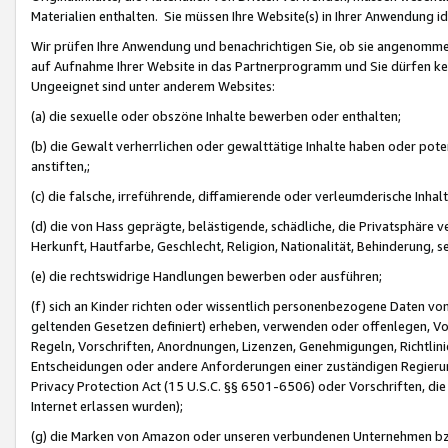
Materialien enthalten. Sie müssen Ihre Website(s) in Ihrer Anwendung ide
Wir prüfen Ihre Anwendung und benachrichtigen Sie, ob sie angenommen
auf Aufnahme Ihrer Website in das Partnerprogramm und Sie dürfen kei
Ungeeignet sind unter anderem Websites:
(a) die sexuelle oder obszöne Inhalte bewerben oder enthalten;
(b) die Gewalt verherrlichen oder gewalttätige Inhalte haben oder pot
anstiften,;
(c) die falsche, irreführende, diffamierende oder verleumderische Inha
(d) die von Hass geprägte, belästigende, schädliche, die Privatsphäre v
Herkunft, Hautfarbe, Geschlecht, Religion, Nationalität, Behinderung, 
(e) die rechtswidrige Handlungen bewerben oder ausführen;
(f) sich an Kinder richten oder wissentlich personenbezogene Daten vo
geltenden Gesetzen definiert) erheben, verwenden oder offenlegen, Vo
Regeln, Vorschriften, Anordnungen, Lizenzen, Genehmigungen, Richtlini
Entscheidungen oder andere Anforderungen einer zuständigen Regierung
Privacy Protection Act (15 U.S.C. §§ 6501-6506) oder Vorschriften, di
Internet erlassen wurden);
(g) die Marken von Amazon oder unseren verbundenen Unternehmen b