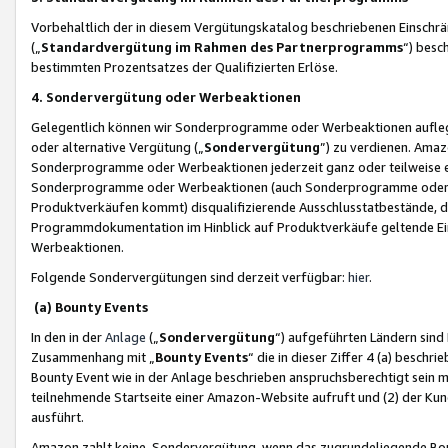
Vorbehaltlich der in diesem Vergütungskatalog beschriebenen Einschr
(„
Standardvergütung im Rahmen des Partnerprogramms
“) besc
bestimmten Prozentsatzes der Qualifizierten Erlöse.
4. Sondervergütung oder Werbeaktionen
Gelegentlich können wir Sonderprogramme oder Werbeaktionen auflegen,
oder alternative Vergütung („
Sondervergütung
”) zu verdienen. Amazo
Sonderprogramme oder Werbeaktionen jederzeit ganz oder teilweise einz
Sonderprogramme oder Werbeaktionen (auch Sonderprogramme oder We
Produktverkäufen kommt) disqualifizierende Ausschlusstatbestände, di
Programmdokumentation im Hinblick auf Produktverkäufe geltende E
Werbeaktionen.
Folgende Sondervergütungen sind derzeit verfügbar:
hier
.
(a) Bounty Events
In den in der
Anlage
(„
Sondervergütung
“) aufgeführten Ländern sind
Zusammenhang mit „
Bounty Events
“ die in dieser Ziffer 4 (a) besch
Bounty Event wie in der Anlage beschrieben anspruchsberechtigt sein mu
teilnehmende Startseite einer Amazon-Website aufruft und (2) der Kun
ausführt.
Amazon zahlt keine Sondervergütung, wenn das zugrundeliegende Boun