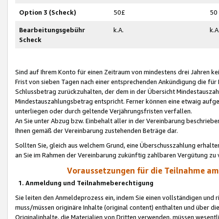
Option 3 (Scheck)
50£
50
Bearbeitungsgebühr
k.A.
k.A
Scheck
Sind auf Ihrem Konto für einen Zeitraum von mindestens drei Jahren kein
Frist von sieben Tagen nach einer entsprechenden Ankündigung die für
Schlussbetrag zurückzuhalten, der dem in der Übersicht Mindestausz
Mindestauszahlungsbetrag entspricht. Ferner können eine etwaig aufg
unterliegen oder durch geltende Verjährungsfristen verfallen.
An Sie unter Abzug bzw. Einbehalt aller in der Vereinbarung beschrieb
Ihnen gemäß der Vereinbarung zustehenden Beträge dar.
Sollten Sie, gleich aus welchem Grund, eine Überschusszahlung erhalte
an Sie im Rahmen der Vereinbarung zukünftig zahlbaren Vergütung zu 
Voraussetzungen für die Teilnahme a
1. Anmeldung und Teilnahmeberechtigung
Sie leiten den Anmeldeprozess ein, indem Sie einen vollständigen und 
muss/müssen originäre Inhalte (original content) enthalten und über d
Originalinhalte, die Materialien von Dritten verwenden, müssen wese