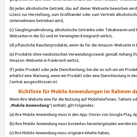
(b) jedes alkoholische Getränk, das auf deiner Webseite beworben wird
Lizenz zur Herstellung, zum Großhandel oder zum Vertrieb alkoholisch
Unternehmens betrieben wird,
(c) Säuglingsnahruhrung, alkoholische Getränke oder Tabakwaren und E
Webseiten in der EU und im Vereinigten Königreich wirbst,
(d) pflanzliche Raucherprodukte, wenn du für die Amazon-Webseite in B
(e) Produkte ohne medizinischen Verwendungszweck gemäß Anhang XVI 
Amazon-Webseite in Frankreich wirbst,
(f) jedes Produkt oder jede Dienstleistung, bei der es sich um ein Prod
erhältst eine Warnung, wenn ein Produkt oder eine Dienstleistung in de
Central ausgeschlossen ist.
Richtlinie für Mobile Anwendungen im Rahmen de
Wenn Ihre Website eine für die Nutzung auf Mobiltelefonen, Tablets 
„
Mobile Anwendung
“) enthält, gilt Folgendes:
(a) Ihre Mobile Anwendung muss in den App-Stores von Google Play, A
(b) Ihre Mobile Anwendung muss kostenlos heruntergeladen werden könn
(c) Ihre Mobile Anwendung muss originäre Inhalte haben,