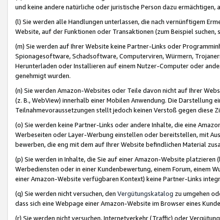
und keine andere natürliche oder juristische Person dazu ermächtigen, a
(l) Sie werden alle Handlungen unterlassen, die nach vernünftigem Erme
Website, auf der Funktionen oder Transaktionen (zum Beispiel suchen, s
(m) Sie werden auf Ihrer Website keine Partner-Links oder Programmin
Spionagesoftware, Schadsoftware, Computerviren, Würmern, Trojaner
Herunterladen oder Installieren auf einem Nutzer-Computer oder ande
genehmigt wurden.
(n) Sie werden Amazon-Websites oder Teile davon nicht auf Ihrer Websi
(z. B., WebView) innerhalb einer Mobilen Anwendung. Die Darstellung ein
Teilnahmevoraussetzungen stellt jedoch keinen Verstoß gegen diese Zif
(o) Sie werden keine Partner-Links oder andere Inhalte, die eine Am
Werbeseiten oder Layer-Werbung einstellen oder bereitstellen, mit Au
bewerben, die eng mit dem auf Ihrer Website befindlichen Material z
(p) Sie werden in Inhalte, die Sie auf einer Amazon-Website platzier
Werbediensten oder in einer Kundenbewertung, einem Forum, einem Wun
einer Amazon-Website verfügbaren Kontext) keine Partner-Links integr
(q) Sie werden nicht versuchen, den
Vergütungskatalog
zu umgehen oder
dass sich eine Webpage einer Amazon-Website im Browser eines Kunden 
(r) Sie werden nicht versuchen, Internetverkehr (Traffic) oder Vergü