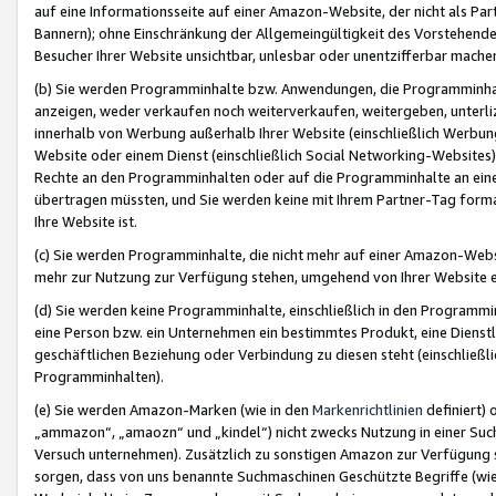
auf eine Informationsseite auf einer Amazon-Website, der nicht als Part
Bannern); ohne Einschränkung der Allgemeingültigkeit des Vorstehende
Besucher Ihrer Website unsichtbar, unlesbar oder unentzifferbar mache
(b) Sie werden Programminhalte bzw. Anwendungen, die Programminhalt
anzeigen, weder verkaufen noch weiterverkaufen, weitergeben, unterli
innerhalb von Werbung außerhalb Ihrer Website (einschließlich Werbun
Website oder einem Dienst (einschließlich Social Networking-Website
Rechte an den Programminhalten oder auf die Programminhalte an eine a
übertragen müssten, und Sie werden keine mit Ihrem Partner-Tag formati
Ihre Website ist.
(c) Sie werden Programminhalte, die nicht mehr auf einer Amazon-Websit
mehr zur Nutzung zur Verfügung stehen, umgehend von Ihrer Website e
(d) Sie werden keine Programminhalte, einschließlich in den Programmin
eine Person bzw. ein Unternehmen ein bestimmtes Produkt, eine Dienstle
geschäftlichen Beziehung oder Verbindung zu diesen steht (einschließli
Programminhalten).
(e) Sie werden Amazon-Marken (wie in den
Markenrichtlinien
definiert) 
„ammazon“, „amaozn“ und „kindel“) nicht zwecks Nutzung in einer Suc
Versuch unternehmen). Zusätzlich zu sonstigen Amazon zur Verfügung 
sorgen, dass von uns benannte Suchmaschinen Geschützte Begriffe (wie 