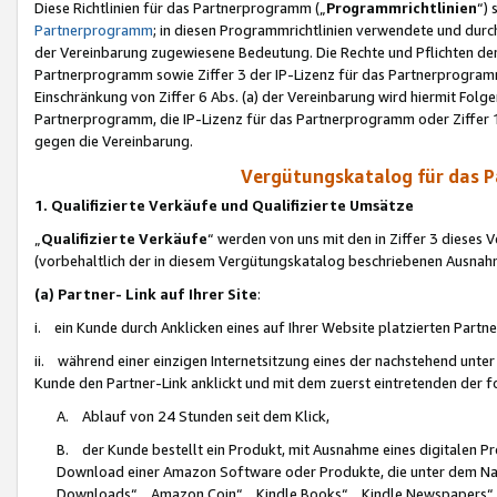
Diese Richtlinien für das Partnerprogramm („
Programmrichtlinien
“)
Partnerprogramm
; in diesen Programmrichtlinien verwendete und durch
der Vereinbarung zugewiesene Bedeutung. Die Rechte und Pflichten de
Partnerprogramm sowie Ziffer 3 der IP-Lizenz für das Partnerprogram
Einschränkung von Ziffer 6 Abs. (a) der Vereinbarung wird hiermit Fol
Partnerprogramm, die IP-Lizenz für das Partnerprogramm oder Ziffer 1
gegen die Vereinbarung.
Vergütungskatalog für das 
1. Qualifizierte Verkäufe und Qualifizierte Umsätze
„
Qualifizierte Verkäufe
“ werden von uns mit den in Ziffer 3 diese
(vorbehaltlich der in diesem Vergütungskatalog beschriebenen Ausnah
(a) Partner- Link auf Ihrer Site
:
i. ein Kunde durch Anklicken eines auf Ihrer Website platzierten Part
ii. während einer einzigen Internetsitzung eines der nachstehend unter (i)
Kunde den Partner-Link anklickt und mit dem zuerst eintretenden der f
A. Ablauf von 24 Stunden seit dem Klick,
B. der Kunde bestellt ein Produkt, mit Ausnahme eines digitalen P
Download einer Amazon Software oder Produkte, die unter dem N
Downloads“, „Amazon Coin“, „Kindle Books“, „Kindle Newspapers“, „