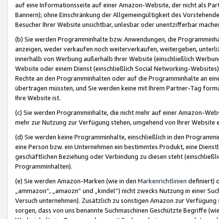
auf eine Informationsseite auf einer Amazon-Website, der nicht als Part
Bannern); ohne Einschränkung der Allgemeingültigkeit des Vorstehende
Besucher Ihrer Website unsichtbar, unlesbar oder unentzifferbar mache
(b) Sie werden Programminhalte bzw. Anwendungen, die Programminhalt
anzeigen, weder verkaufen noch weiterverkaufen, weitergeben, unterli
innerhalb von Werbung außerhalb Ihrer Website (einschließlich Werbun
Website oder einem Dienst (einschließlich Social Networking-Website
Rechte an den Programminhalten oder auf die Programminhalte an eine a
übertragen müssten, und Sie werden keine mit Ihrem Partner-Tag formati
Ihre Website ist.
(c) Sie werden Programminhalte, die nicht mehr auf einer Amazon-Websit
mehr zur Nutzung zur Verfügung stehen, umgehend von Ihrer Website e
(d) Sie werden keine Programminhalte, einschließlich in den Programmin
eine Person bzw. ein Unternehmen ein bestimmtes Produkt, eine Dienstle
geschäftlichen Beziehung oder Verbindung zu diesen steht (einschließli
Programminhalten).
(e) Sie werden Amazon-Marken (wie in den
Markenrichtlinien
definiert) 
„ammazon“, „amaozn“ und „kindel“) nicht zwecks Nutzung in einer Suc
Versuch unternehmen). Zusätzlich zu sonstigen Amazon zur Verfügung 
sorgen, dass von uns benannte Suchmaschinen Geschützte Begriffe (wie 