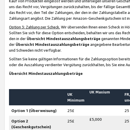
Kauf von Produkten eingelöst werden und unterliegen unseren Geschäf
uns das Recht vor, Vergütungen zurückzuhalten, bis der fällige Gesamt
das Recht vor, den Teil der Zahlungen, der den in der Zahlungstabelle 
Zahlungsart angibst. Die Zahlung per Amazon-Geschenkgutschein ist in
Option 3: Zahlung per Scheck.
Wir übersenden Ihnen einen Scheck in Höh
Sollten Sie sich für diese Option entscheiden, behalten wir uns das Rec
den in der
Übersicht Mindestauszahlungsbeträge
genannten Mindest
der
Übersicht Mindestauszahlungsbeträge
angegebene Bearbeitung
und Schweden nicht verfügbar.
Sollten Sie keine gültigen Informationen für die Zahlungsoption bereit
oder die Auszahlung verdienter Vergütung zurückhalten, bis Sie eine A
Übersicht Mindestauszahlungsbeträge
UK Maxium
UK
FR,
Minimum
un
Option 1 (Überweisung)
25£
25
£5,000
Option 2
25£
25
(Geschenkgutschein)