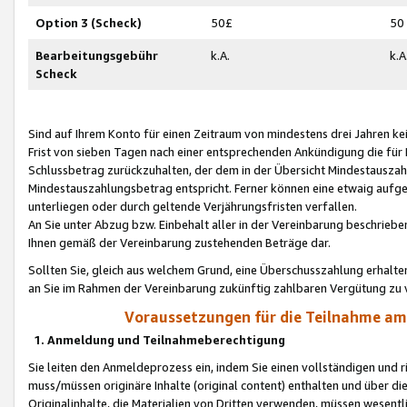
Option 3 (Scheck)
50£
50
Bearbeitungsgebühr
k.A.
k.A
Scheck
Sind auf Ihrem Konto für einen Zeitraum von mindestens drei Jahren kein
Frist von sieben Tagen nach einer entsprechenden Ankündigung die für
Schlussbetrag zurückzuhalten, der dem in der Übersicht Mindestausz
Mindestauszahlungsbetrag entspricht. Ferner können eine etwaig aufg
unterliegen oder durch geltende Verjährungsfristen verfallen.
An Sie unter Abzug bzw. Einbehalt aller in der Vereinbarung beschrieb
Ihnen gemäß der Vereinbarung zustehenden Beträge dar.
Sollten Sie, gleich aus welchem Grund, eine Überschusszahlung erhalte
an Sie im Rahmen der Vereinbarung zukünftig zahlbaren Vergütung zu 
Voraussetzungen für die Teilnahme a
1. Anmeldung und Teilnahmeberechtigung
Sie leiten den Anmeldeprozess ein, indem Sie einen vollständigen und 
muss/müssen originäre Inhalte (original content) enthalten und über d
Originalinhalte, die Materialien von Dritten verwenden, müssen wese