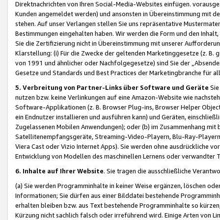
Direktnachrichten von Ihren Social-Media-Websites einfügen. vorausg
Kunden angemeldet werden) und ansonsten in Übereinstimmung mit der
stehen. Auf unser Verlangen stellen Sie uns repräsentative Mustermater
Bestimmungen eingehalten haben. Wir werden die Form und den Inhalt, di
Sie die Zertifizierung nicht in Übereinstimmung mit unserer Aufforderu
Klarstellung: (i) Für die Zwecke der geltenden Marketinggesetze (z. 
von 1991 und ähnlicher oder Nachfolgegesetze) sind Sie der „Absender“ j
Gesetze und Standards und Best Practices der Marketingbranche für 
5. Verbreitung von Partner-Links über Software und Geräte
Sie
nutzen bzw. keine Verlinkungen auf eine Amazon-Website wie nachsteh
Software-Applikationen (z. B. Browser Plug-ins, Browser Helper Objec
ein Endnutzer installieren und ausführen kann) und Geräten, einschlie
Zugelassenen Mobilen Anwendungen); oder (b) im Zusammenhang mit bzw.
Satellitenempfangsgeräte, Streaming-Video-Playern, Blu-Ray-Playern 
Viera Cast oder Vizio Internet Apps). Sie werden ohne ausdrückliche v
Entwicklung von Modellen des maschinellen Lernens oder verwandter 
6. Inhalte auf Ihrer Website
. Sie tragen die ausschließliche Verantwo
(a) Sie werden Programminhalte in keiner Weise ergänzen, löschen oder
Informationen; Sie dürfen aus einer Bilddatei bestehende Programminhal
erhalten bleiben bzw. aus Text bestehende Programminhalte so kürzen, 
Kürzung nicht sachlich falsch oder irreführend wird. Einige Arten von L