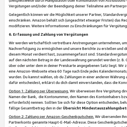
(beispielsweise durch Manipulation oder Kombination von Attributions-
Vergütungen und/oder der Beendigung deiner Teilnahme am Partnerp
Gelegentlich können wir die Möglichkeit unserer Partner, Standardv
einschränken. Amazon behält sich (ungeachtet etwaiger Fristen) das Re
modifizieren. Weitere Informationen zu Einschränkungen für Vergütung
6. Erfassung und Zahlung von Vergütungen
Wir werden wirtschaftlich vertretbare Anstrengungen unternehmen, um 
Nachverfolgung zu ermöglichen und unsere Berichte zu erstellen und di
diesem Monat verdient hast, zusammengefasst sind. Standardvergütung
auf den nächsten Betrag in der Landeswährung gerundet werden (z. B. C
über oder unter dem in deiner Preiskarte angegebenen Satz liegt. Wir
eine Amazon-Webseite etwa 60 Tage nach Ende jedes Kalendermonats, i
wurden. Du kannst wählen, ob du Zahlungen in einer anderen Währung
dafür entscheidest, erklärst du dich damit einverstanden, dass die K
Option 1: Zahlung per Überweisung.
Wir überweisen Ihre Vergütung dir
Namen der Bank, die Kontonummer, den Namen des Kontoinhabers bzw. a
erforderlich) nennen. Sollten Sie sich für diese Option entscheiden, be
fällige Gesamtbetrag den in der
Übersicht Mindestauszahlungsbet
Option 2: Zahlung per Amazon-Geschenkgutschein.
Wir übersenden Ihne
Partnerkonto genannte Haupt-E-Mail-Adresse. Diese Geschenkgutschei