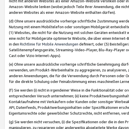
nicht mit anderen Websites als einer Amazon-Website verlinken oder i
Amazon-Website lenken (wobei jedoch Teile Ihrer Anwendung, die nich
anderen Websites als einer Amazon-Website enthalten dürfen).
(d) Ohne unsere ausdrückliche vorherige schriftliche Zustimmung werd
Nutzung mit einem Mobiltelefon oder sonstigen Mobilgerät entwickelt
(1) Websites, die nicht für die Nutzung mit solchen Geräten entwickelt
eine nicht für Mobilgeräte optimierte Website, die über einen Interne
in den
Richtlinie für Mobile Anwendungen
definiert, oder (3) Beistellge
Satellitenempfangsgeräte, Streaming-Video-Player, Blu-Ray-Player ode
Cast oder Vizio Internet-Apps).
(e) Ohne unsere ausdrückliche vorherige schriftliche Genehmigung dürfe
verwenden, um Produkt-Werbeinhalte zu aggregieren, zu analysieren, 
anderen Anwendungen, die für die Verwendung durch Personen oder Or
für die direkte Schulung oder Feinabstimmung eines maschinellen Lern
(f) Sie werden (i) nicht in irgendeiner Weise in die Funktionalität ode
entsprechenden Versuch unternehmen; (ii) keine Produktwerbungsinha
Kontaktaufnahme mit Verkäufern oder Kunden oder sonstiger Werbeaktiv
API, Datenfeeds, Produktwerbungsinhalten oder Spezifikationen erschei
Eigentumsrechte oder gewerblicher Schutzrechte, nicht entfernen, verd
(g) Sie werden nicht versuchen, (i) die Spezifikationen oder die in de
manipulieren, zu reparieren oder anderweitig abgeleitete Werke davon z