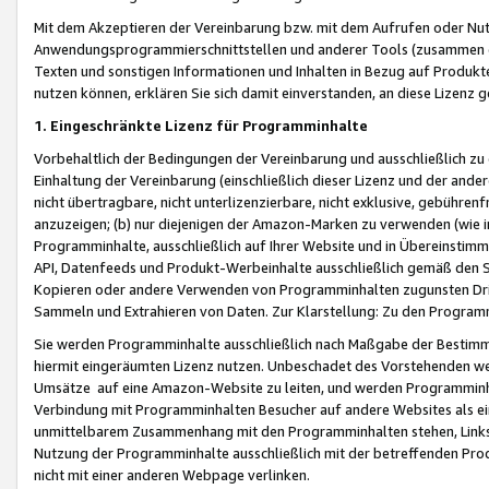
Mit dem Akzeptieren der Vereinbarung bzw. mit dem Aufrufen oder Nutz
Anwendungsprogrammierschnittstellen und anderer Tools (zusammen die
Texten und sonstigen Informationen und Inhalten in Bezug auf Produkte
nutzen können, erklären Sie sich damit einverstanden, an diese Lizenz 
1. Eingeschränkte Lizenz für Programminhalte
Vorbehaltlich der Bedingungen der Vereinbarung und ausschließlich z
Einhaltung der Vereinbarung (einschließlich dieser Lizenz und der ande
nicht übertragbare, nicht unterlizenzierbare, nicht exklusive, gebühren
anzuzeigen; (b) nur diejenigen der Amazon-Marken zu verwenden (wie in 
Programminhalte, ausschließlich auf Ihrer Website und in Übereinstimmu
API, Datenfeeds und Produkt-Werbeinhalte ausschließlich gemäß den Spe
Kopieren oder andere Verwenden von Programminhalten zugunsten Dri
Sammeln und Extrahieren von Daten. Zur Klarstellung: Zu den Program
Sie werden Programminhalte ausschließlich nach Maßgabe der Besti
hiermit eingeräumten Lizenz nutzen. Unbeschadet des Vorstehenden we
Umsätze auf eine Amazon-Website zu leiten, und werden Programminhal
Verbindung mit Programminhalten Besucher auf andere Websites als ein
unmittelbarem Zusammenhang mit den Programminhalten stehen, Links z
Nutzung der Programminhalte ausschließlich mit der betreffenden Pr
nicht mit einer anderen Webpage verlinken.