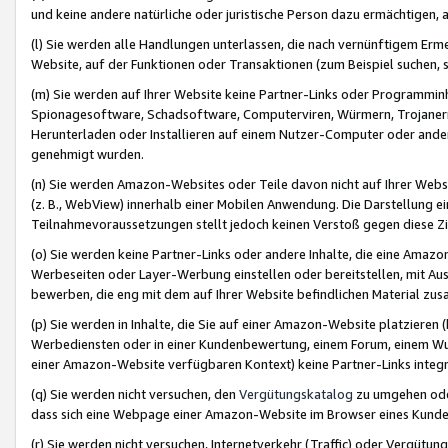
und keine andere natürliche oder juristische Person dazu ermächtigen, a
(l) Sie werden alle Handlungen unterlassen, die nach vernünftigem Erme
Website, auf der Funktionen oder Transaktionen (zum Beispiel suchen, s
(m) Sie werden auf Ihrer Website keine Partner-Links oder Programmin
Spionagesoftware, Schadsoftware, Computerviren, Würmern, Trojaner
Herunterladen oder Installieren auf einem Nutzer-Computer oder ande
genehmigt wurden.
(n) Sie werden Amazon-Websites oder Teile davon nicht auf Ihrer Websi
(z. B., WebView) innerhalb einer Mobilen Anwendung. Die Darstellung ein
Teilnahmevoraussetzungen stellt jedoch keinen Verstoß gegen diese Zif
(o) Sie werden keine Partner-Links oder andere Inhalte, die eine Am
Werbeseiten oder Layer-Werbung einstellen oder bereitstellen, mit Au
bewerben, die eng mit dem auf Ihrer Website befindlichen Material z
(p) Sie werden in Inhalte, die Sie auf einer Amazon-Website platzier
Werbediensten oder in einer Kundenbewertung, einem Forum, einem Wun
einer Amazon-Website verfügbaren Kontext) keine Partner-Links integr
(q) Sie werden nicht versuchen, den
Vergütungskatalog
zu umgehen oder
dass sich eine Webpage einer Amazon-Website im Browser eines Kunden 
(r) Sie werden nicht versuchen, Internetverkehr (Traffic) oder Vergü