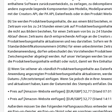
enthaltene Software zurückzuentwickeln, zu zerlegen, zu dekompilier
andere zugrunde liegende Komponenten (wie Modelle, Modellparameter
mit der Creators API, der PA API, Datenfeeds oder in den Produkt Werb
(h) Sie werden Produktwerbungsinhalte, die aus einem Bild bestehen, ni
Zeitraum von bis zu 24 Stunden einen Link auf Produktwerbungsinhalte
die nicht aus Bildern bestehen, für einen Zeitraum von bis zu 24 Stund
Ablauf dieses Zeitraums durch entsprechende Anfrage an die Creators 
Produktwerbungsinhalte aktualisieren und neu darstellen. Sofern wir Ih
Standardidentifikationsnummern (ASINs) für einen unbestimmten Zeitra
Kundenanwendung, dürfen unbeschadet des Vorstehenden Produktwerbu
Zwischenspeicher abgelegt werden. Auf unser Verlangen werden Sie un
die Produktwerbungsinhalte enthält oder nutzt, damit wir Ihre Einhalt
(i) Wenn Sie seltener als stündlich Produktwerbungsinhalte aus Datenfe
Anwendung angezeigten Produktwerbungsinhalte aktualisieren, werden 
Datums-/Uhrzeitstempel einfügen. Wenn Sie jedoch die in Ihrer Anwe
und aktualisiert haben, kann der Datumsteil des Stempels entfallen. Dies
• Preis auf [Amazon-Website einfügen]: [EUR/GBP] 32,77 (Stand 07.01.
• Preis auf [Amazon-Website einfügen]: [EUR/GBP] 32,77 (Stand 14:11 
Außerdem müssen Sie den folgenden Haftungsausschluss entweder neb
ein Pop-up-Fenster, ein Pop-up-Skript oder ein sonstiges vergleichba