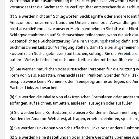
Werbeinhalte im Zusammenhang mit Suchergebnissen verwendet werden,
vorausgesetzt die Suchmaschine verfügt über entsprechende Ausschlu
(f) Sie werden nicht auf Schlagwörter, Suchbegriffe oder andere Ident
Amazon oder unseren verbundenen Unternehmen oder Abwandlungen bzw
nicht abschließende Liste unserer Marken entnehmen Sie bitte der Nich
Schlagwortauktionen auf Suchmaschinen teilnehmen, wenn die sich da
Kostenpflichtige Suchplatzierung (wie im
Vergütungskatalog
definiert
Suchmaschinen Links zur Verfügung stellen, damit Sie bei allgemeinen I
kostenfreien Suchergebnissen) auftauchen, solange Sie die
Vereinbaru
auf Ihre Website leiten und nicht unmittelbar oder mittelbar über eine
(g) Sie werden natürlichen oder juristischen Personen für die Nutzung 
Form von Geld, Rabatten, Preisnachlässen, Punkten, Spenden für Hilfs
beispielsweise keine Prämien- oder Treueprogramme auflegen, die Anrei
Partner-Links zu besuchen.
(h) Sie werden die Inhalte von elektronischen Formularen oder anderem M
abfangen, aufzeichnen, umleiten, auslesen, auslegen oder ausfüllen.
(i) Sie werden keine Kontodaten, die unsere Kunden im Zusammenhang 
Kunden der Amazon-Websites), abfragen, erheben, einholen, speichern,
(j) Sie werden Funktionen von Schaltflächen, Links oder andere Funkti
(k) Sie werden keine Bestellungen oder andere Geschäfte über eine Ama