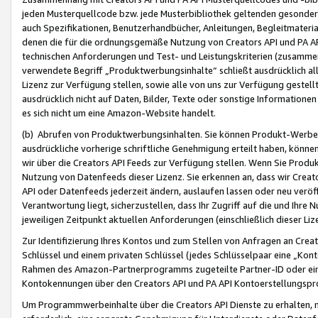
jeden Musterquellcode bzw. jede Musterbibliothek geltenden gesonder
auch Spezifikationen, Benutzerhandbücher, Anleitungen, Begleitmaterial
denen die für die ordnungsgemäße Nutzung von Creators API und PA A
technischen Anforderungen und Test- und Leistungskriterien (zusammen
verwendete Begriff „Produktwerbungsinhalte“ schließt ausdrücklich al
Lizenz zur Verfügung stellen, sowie alle von uns zur Verfügung gestel
ausdrücklich nicht auf Daten, Bilder, Texte oder sonstige Informatione
es sich nicht um eine Amazon-Website handelt.
(b) Abrufen von Produktwerbungsinhalten. Sie können Produkt-Werbein
ausdrückliche vorherige schriftliche Genehmigung erteilt haben, könn
wir über die Creators API Feeds zur Verfügung stellen. Wenn Sie Produk
Nutzung von Datenfeeds dieser Lizenz. Sie erkennen an, dass wir Creat
API oder Datenfeeds jederzeit ändern, auslaufen lassen oder neu veröffe
Verantwortung liegt, sicherzustellen, dass Ihr Zugriff auf die und Ihr
jeweiligen Zeitpunkt aktuellen Anforderungen (einschließlich dieser Liz
Zur Identifizierung Ihres Kontos und zum Stellen von Anfragen an Crea
Schlüssel und einem privaten Schlüssel (jedes Schlüsselpaar eine „Kon
Rahmen des Amazon-Partnerprogramms zugeteilte Partner-ID oder ein
Kontokennungen über den Creators API und PA API Kontoerstellungspro
Um Programmwerbeinhalte über die Creators API Dienste zu erhalten, m