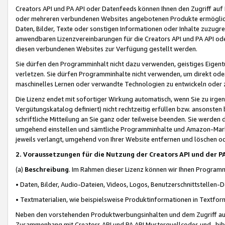
Creators API und PA API oder Datenfeeds können Ihnen den Zugriff auf D
oder mehreren verbundenen Websites angebotenen Produkte ermögliche
Daten, Bilder, Texte oder sonstigen Informationen oder Inhalte zuzugre
anwendbaren Lizenzvereinbarungen für die Creators API und PA API od
diesen verbundenen Websites zur Verfügung gestellt werden.
Sie dürfen den Programminhalt nicht dazu verwenden, geistiges Eigent
verletzen. Sie dürfen Programminhalte nicht verwenden, um direkt ode
maschinelles Lernen oder verwandte Technologien zu entwickeln oder zu
Die Lizenz endet mit sofortiger Wirkung automatisch, wenn Sie zu irg
Vergütungskatalog definiert) nicht rechtzeitig erfüllen bzw. ansonsten
schriftliche Mitteilung an Sie ganz oder teilweise beenden. Sie werden
umgehend einstellen und sämtliche Programminhalte und Amazon-Marke
jeweils verlangt, umgehend von Ihrer Website entfernen und löschen od
2. Voraussetzungen für die Nutzung der Creators API und der P
(a)
Beschreibung
. Im Rahmen dieser Lizenz können wir Ihnen Programmi
• Daten, Bilder, Audio-Dateien, Videos, Logos, Benutzerschnittstellen-
• Textmaterialien, wie beispielsweise Produktinformationen in Textfor
Neben den vorstehenden Produktwerbungsinhalten und dem Zugriff auf 
Zusammenhang mit Creators API und PA API Musterquellcodes und -bibli