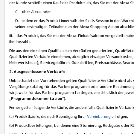
der Kunde schließt einen Kauf des Produkts ab, das Sie mit der Alexa 
C. über Alexa, oder
D. indem er das Produkt innerhalb der Skills Session in den Waren
seiner erstmaligen Teilnahme an der Alexa Shopping Action abschlie
iii. das Produkt, das Sie mit der Alexa-Einkaufsaktion vorgestellt ha
ihm bezahlt.
Die aus den einzelnen Qualifizierten Verkäufen generierten „
Qualifizi
Qualifizierten Verkäufe einnehmen, abzüglich etwaiger Versandkosten
Mehrwertsteuer), Servicegebühren, Gutschriften, Preisnachlässe, Bear
2. Ausgeschlossene Verkäufe
Unbeschadet des Vorstehenden gelten Qualifizierte Verkäufe nicht als
Vergütungskatalog für das Partnerprogramm oder andere Bestimmungen,
wir jeweils für das Partnerprogramm festlegen, einschließlich der jewe
„
Programmdokumentation
“).
Ferner gelten folgende Verkäufe, die andernfalls Qualifizierte Verkä
(a) Produktkäufe, die nach Beendigung Ihrer
Vereinbarung
erfolgen;
(b) Produktbestellungen, bei denen eine Stornierung, Rückgabe oder R