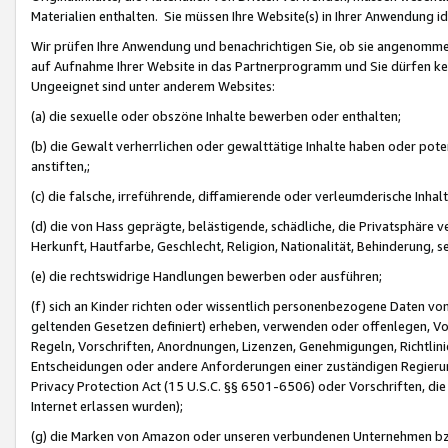
Materialien enthalten. Sie müssen Ihre Website(s) in Ihrer Anwendung ide
Wir prüfen Ihre Anwendung und benachrichtigen Sie, ob sie angenommen
auf Aufnahme Ihrer Website in das Partnerprogramm und Sie dürfen kei
Ungeeignet sind unter anderem Websites:
(a) die sexuelle oder obszöne Inhalte bewerben oder enthalten;
(b) die Gewalt verherrlichen oder gewalttätige Inhalte haben oder pot
anstiften,;
(c) die falsche, irreführende, diffamierende oder verleumderische Inha
(d) die von Hass geprägte, belästigende, schädliche, die Privatsphäre v
Herkunft, Hautfarbe, Geschlecht, Religion, Nationalität, Behinderung, 
(e) die rechtswidrige Handlungen bewerben oder ausführen;
(f) sich an Kinder richten oder wissentlich personenbezogene Daten vo
geltenden Gesetzen definiert) erheben, verwenden oder offenlegen, Vo
Regeln, Vorschriften, Anordnungen, Lizenzen, Genehmigungen, Richtlini
Entscheidungen oder andere Anforderungen einer zuständigen Regierung
Privacy Protection Act (15 U.S.C. §§ 6501-6506) oder Vorschriften, di
Internet erlassen wurden);
(g) die Marken von Amazon oder unseren verbundenen Unternehmen b