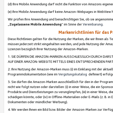
(d) Ihre Mobile Anwendung darf nicht die Funktion von Amazons eige
(e) Ihre Mobile Anwendung darf keine Amazon-Webpages in WebView 
Wir prüfen Ihre Anwendung und benachrichtigen Sie, ob sie angenomm
„
Zugelassene Mobile Anwendung
“ im Sinne der
Vereinbarung
.
Markenrichtlinien für das 
Diese Richtlinien gelten für die Nutzung der Marken, die wir Ihnen als 
müssen jederzeit strikt eingehalten werden, und jede Nutzung der Ama
Lizenzen bezüglich Ihrer Nutzung der Amazon-Marken.
1. SIE DÜRFEN DIE AMAZON-MARKEN AUSSCHLIESSLICH DURCH DARS
AUF EINER AMAZON-WEBSITE MITTELS EINES ENTSPRECHENDEN PART
2. Ihre Nutzung der Amazon-Marken muss (i) im Einklang mit der aktuells
Programmdokumentation (wie im
Vergütungskatalog
definiert) erfolg
3. Sie dürfen die Amazon-Marken ausschließlich für den in der Progr
nicht wie folgt nutzen oder darstellen: (i) in einer Weise, die ein Spo
Produkte und Dienstleistungen zu verunglimpfen, (iii) in einer Weise
schädigen könnte, oder (iv) in Offline-Materialien oder E-Mails (z. B.
Dokumenten oder mündlicher Werbung).
4. Wir werden Ihnen ein Bild bzw. Bilder der Amazon-Marken zur Verfüg