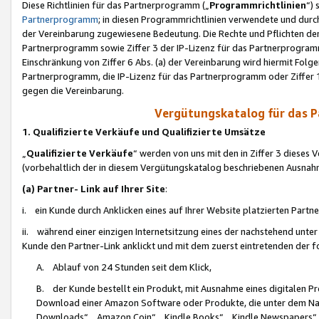
Diese Richtlinien für das Partnerprogramm („
Programmrichtlinien
“)
Partnerprogramm
; in diesen Programmrichtlinien verwendete und durch
der Vereinbarung zugewiesene Bedeutung. Die Rechte und Pflichten de
Partnerprogramm sowie Ziffer 3 der IP-Lizenz für das Partnerprogram
Einschränkung von Ziffer 6 Abs. (a) der Vereinbarung wird hiermit Fol
Partnerprogramm, die IP-Lizenz für das Partnerprogramm oder Ziffer 1
gegen die Vereinbarung.
Vergütungskatalog für das 
1. Qualifizierte Verkäufe und Qualifizierte Umsätze
„
Qualifizierte Verkäufe
“ werden von uns mit den in Ziffer 3 diese
(vorbehaltlich der in diesem Vergütungskatalog beschriebenen Ausnah
(a) Partner- Link auf Ihrer Site
:
i. ein Kunde durch Anklicken eines auf Ihrer Website platzierten Part
ii. während einer einzigen Internetsitzung eines der nachstehend unter (i)
Kunde den Partner-Link anklickt und mit dem zuerst eintretenden der f
A. Ablauf von 24 Stunden seit dem Klick,
B. der Kunde bestellt ein Produkt, mit Ausnahme eines digitalen P
Download einer Amazon Software oder Produkte, die unter dem N
Downloads“, „Amazon Coin“, „Kindle Books“, „Kindle Newspapers“, „