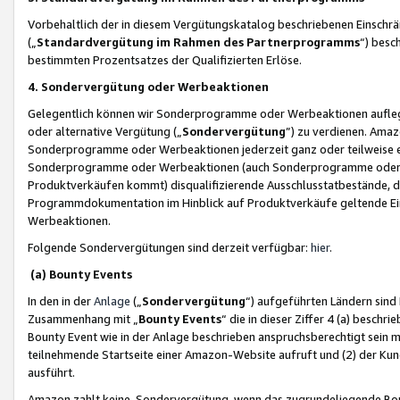
Vorbehaltlich der in diesem Vergütungskatalog beschriebenen Einschr
(„
Standardvergütung im Rahmen des Partnerprogramms
“) besc
bestimmten Prozentsatzes der Qualifizierten Erlöse.
4. Sondervergütung oder Werbeaktionen
Gelegentlich können wir Sonderprogramme oder Werbeaktionen auflegen,
oder alternative Vergütung („
Sondervergütung
”) zu verdienen. Amazo
Sonderprogramme oder Werbeaktionen jederzeit ganz oder teilweise einz
Sonderprogramme oder Werbeaktionen (auch Sonderprogramme oder We
Produktverkäufen kommt) disqualifizierende Ausschlusstatbestände, di
Programmdokumentation im Hinblick auf Produktverkäufe geltende E
Werbeaktionen.
Folgende Sondervergütungen sind derzeit verfügbar:
hier
.
(a) Bounty Events
In den in der
Anlage
(„
Sondervergütung
“) aufgeführten Ländern sind
Zusammenhang mit „
Bounty Events
“ die in dieser Ziffer 4 (a) besch
Bounty Event wie in der Anlage beschrieben anspruchsberechtigt sein mu
teilnehmende Startseite einer Amazon-Website aufruft und (2) der Kun
ausführt.
Amazon zahlt keine Sondervergütung, wenn das zugrundeliegende Boun