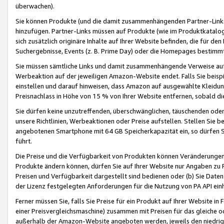
überwachen).
Sie können Produkte (und die damit zusammenhängenden Partner-Links)
hinzufügen. Partner-Links müssen auf Produkte (wie im Produktkatalog de
sich zusätzlich originäre Inhalte auf Ihrer Website befinden, die für 
Suchergebnisse, Events (z. B. Prime Day) oder die Homepages bestimmte
Sie müssen sämtliche Links und damit zusammenhängende Verweise auf z
Werbeaktion auf der jeweiligen Amazon-Website endet. Falls Sie beisp
einstellen und darauf hinweisen, dass Amazon auf ausgewählte Kleidun
Preisnachlass in Höhe von 15 % von Ihrer Website entfernen, sobald di
Sie dürfen keine unzutreffenden, überschwänglichen, täuschenden od
unsere Richtlinien, Werbeaktionen oder Preise aufstellen. Stellen Sie 
angebotenen Smartphone mit 64 GB Speicherkapazität ein, so dürfen S
führt.
Die Preise und die Verfügbarkeit von Produkten können Veränderungen 
Produkte ändern können, dürfen Sie auf Ihrer Website nur Angaben zu P
Preisen und Verfügbarkeit dargestellt sind bedienen oder (b) Sie Daten
der Lizenz festgelegten Anforderungen für die Nutzung von PA API einh
Ferner müssen Sie, falls Sie Preise für ein Produkt auf Ihrer Website in 
einer Preisvergleichsmaschine) zusammen mit Preisen für das gleiche o
außerhalb der Amazon-Website angeboten werden, jeweils den niedrigst