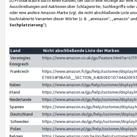
(c) Produktkäufe durch einen Kunden, der durch eine Anzeige auf eine 
Ausschreibungen und Auktionen über Schlagwörter, Suchbegriffe oder 
oder eine andere Amazon-Marke (vgl. die nicht abschließende Liste un
buchstabierte Varianten dieser Wörter (z. B. „ammazon“, „amaozn“ und „
Suchplatzierung
”);
Land
Nicht abschließende Liste der Marken
Vereinigtes
https://www.amazon.co.uk/gp/feature.html?ie=U
Königreich
Frankreich
https://www.amazon.fr/gp/help/customer/displa
E78834F9BA58__SECTION_64DE0ED1D744420E9
Italien
https://www.amazon.it/gp/help/customer/display
Irland
https://www.amazon.ie/gp/help/customer/displa
Niederlande
https://www.amazon.nl/gp/help/customer/display
Spanien
https://www.amazon.es/gp/help/customer/display
Deutschland
https://www.amazon.de/gp/help/customer/displa
Schweden
https://www.amazon.de/gp/help/customer/displa
Polen
https://www.amazon.pl/gp/help/customer/display
Belgien
https://www.amazon.com.be/gp/help/customer/d