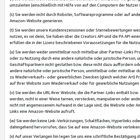
umzuleiten (einschließlich mit Hilfe von auf den Computern der Nutzer i
(s) Sie werden nicht durch Roboter, Softwareprogramme oder auf andere
Amazon-Website generieren.
(t) Sie werden unsere Kundenrezensionen oder Sternebewertungen wed
nutzen, es sei denn, Sie haben über die Creators API und die PA API e
erfüllen die in der Lizenz beschriebenen Voraussetzungen für die Nutzu
(u) Sie werden weder unmittelbar noch mittelbar über Partner-Links P
oder zu Nutzung durch eine andere natürliche oder juristische Person,
Geschäftspartnern nicht gestatten bzw. diese nicht dazu auffordern od
andere natürliche oder juristische Person, unmittelbar oder mittelbar
zu Wiederverkaufs- oder gewerblichen Zwecken (gleich welcher Art) 
auf Ihrer Website zum Wiederverkauf oder für gewerbliche Nutzungen 
(v) Sie werden die URL Ihrer Website, die die Partner-Links enthält b
werden, nicht in einer Weise tarnen, verstecken, manipulieren oder and
nicht mit angemessenem Aufwand in der Lage sind, die Website oder A
Links eine Amazon-Website aufruft.
(w) Sie werden keine Link-Verkürzungen, Schaltflächen, Hyperlinks ode
dahingehend hervorrufen, dass Sie auf eine Amazon-Website verlinken
(x) Auf unser Verlangen hin legen Sie uns eine schriftliche Bestätigung