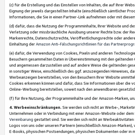
(c) für die Erstellung und das Einstellen von Inhalten, die auf Ihrer We
Eignung der jeweils dargestellten Inhalte (einschließlich sämtlicher 
Informationen, die Sie in einen Partner-Link aufnehmen oder mit diese
(d) dafür, dass die Nutzung der Programminhalte, Ihrer Website und des 
Verletzung oder missbräuchliche Ausübung unserer Rechte bzw. der Recht
Markenrechte, Datenschutzrechte, Veröffentlichungsrechte oder anderer
Einhaltung der
Amazon Anti-Fälschungsrichtlinien für das Partnerpro
(e) dafür, die Verwendung von Cookies, Pixeln und anderen Technologien
Besuchern gesammelten Daten in Übereinstimmung mit den geltenden Ge
und angemessen darzustellen und auf andere Weise die geltenden geset
in sonstiger Weise, einschließlich des ggf. anzuzeigenden Hinweises, d
Werbeanzeigen bereitstellen, von den Besuchern Ihrer Website unmitte
Cookies erkennen können und dafür, dass Sie Informationen über die v
Online-Werbung bereitstellen, soweit nach den anwendbaren gesetzlic
(f) für Ihre Nutzung, der Programminhalte und der Amazon-Marken, u
4. Werbeeinschränkungen.
Sie werden sich nicht an Werbe-, Market
Unternehmen oder in Verbindung mit einer Amazon-Website oder dem Pa
Vereinbarung
gestattet sind. Sie werden sich nicht an Werbeaktivitäten
Logos von uns oder unseren Partnern (einschließlich Amazon-Marken), 
E-Books, physischen Postsendungen, physischen Dokumenten oder in 