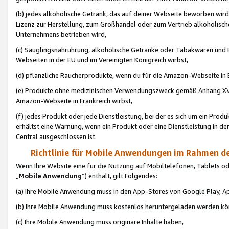
(b) jedes alkoholische Getränk, das auf deiner Webseite beworben wird
Lizenz zur Herstellung, zum Großhandel oder zum Vertrieb alkoholisch
Unternehmens betrieben wird,
(c) Säuglingsnahruhrung, alkoholische Getränke oder Tabakwaren und E
Webseiten in der EU und im Vereinigten Königreich wirbst,
(d) pflanzliche Raucherprodukte, wenn du für die Amazon-Webseite in B
(e) Produkte ohne medizinischen Verwendungszweck gemäß Anhang XVI 
Amazon-Webseite in Frankreich wirbst,
(f) jedes Produkt oder jede Dienstleistung, bei der es sich um ein Prod
erhältst eine Warnung, wenn ein Produkt oder eine Dienstleistung in de
Central ausgeschlossen ist.
Richtlinie für Mobile Anwendungen im Rahmen de
Wenn Ihre Website eine für die Nutzung auf Mobiltelefonen, Tablets 
„
Mobile Anwendung
“) enthält, gilt Folgendes:
(a) Ihre Mobile Anwendung muss in den App-Stores von Google Play, A
(b) Ihre Mobile Anwendung muss kostenlos heruntergeladen werden könn
(c) Ihre Mobile Anwendung muss originäre Inhalte haben,