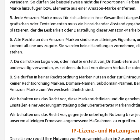
verändern. So dürfen Sie beispielsweise nicht die Proportionen, Farb
Marke hinzufügen bzw. Elemente aus einer Amazon-Marke entfernen.
5. Jede Amazon-Marke muss für sich alleine in ihrer Gesamtheit darge
grafischen oder Textelementen muss ein hinreichender Abstand gegebe
platzieren, der die Lesbarkeit oder Darstellung dieser Amazon-Marke b
6. Alle Rechte an den Amazon-Marken sind unser alleiniges Eigentum, 
kommt alleine uns zugute. Sie werden keine Handlungen vornehmen, 
stehen.
7. Du darfst kein Logo von, oder Inhalte erstellt von,
Drittanbietern au
anderweitig verwenden, es sei denn, du hast von diesem Verkäufer oder
8. Sie dürfen in keiner Rechtsordnung Marken nutzen oder zur Eintragu
keiner Rechtsordnung Marken, Domain-Namen, Subdomain-Namen, Benu
Amazon-Marke zum Verwechseln ähnlich sind.
Wir behalten uns das Recht vor, diese Markenrichtlinien und die gene
Einstellen einer Änderungsmitteilung oder überarbeiteter Markenricht
Wir behalten uns das Recht vor, gegen jede unbefugte Nutzung bzw. jede 
unserem alleinigen Ermessen angemessene Maßnahmen zu ergreifen.
IP-Lizenz- und Nutzungsan
Diese Lizenz regelt Ihre Nutzung von Programminhalten im Zusammen