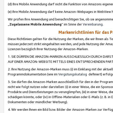
(d) Ihre Mobile Anwendung darf nicht die Funktion von Amazons eige
(e) Ihre Mobile Anwendung darf keine Amazon-Webpages in WebView 
Wir prüfen Ihre Anwendung und benachrichtigen Sie, ob sie angenomm
„
Zugelassene Mobile Anwendung
“ im Sinne der
Vereinbarung
.
Markenrichtlinien für das 
Diese Richtlinien gelten für die Nutzung der Marken, die wir Ihnen als 
müssen jederzeit strikt eingehalten werden, und jede Nutzung der Ama
Lizenzen bezüglich Ihrer Nutzung der Amazon-Marken.
1. SIE DÜRFEN DIE AMAZON-MARKEN AUSSCHLIESSLICH DURCH DARS
AUF EINER AMAZON-WEBSITE MITTELS EINES ENTSPRECHENDEN PART
2. Ihre Nutzung der Amazon-Marken muss (i) im Einklang mit der aktuells
Programmdokumentation (wie im
Vergütungskatalog
definiert) erfolg
3. Sie dürfen die Amazon-Marken ausschließlich für den in der Progr
nicht wie folgt nutzen oder darstellen: (i) in einer Weise, die ein Spo
Produkte und Dienstleistungen zu verunglimpfen, (iii) in einer Weise
schädigen könnte, oder (iv) in Offline-Materialien oder E-Mails (z. B.
Dokumenten oder mündlicher Werbung).
4. Wir werden Ihnen ein Bild bzw. Bilder der Amazon-Marken zur Verfüg