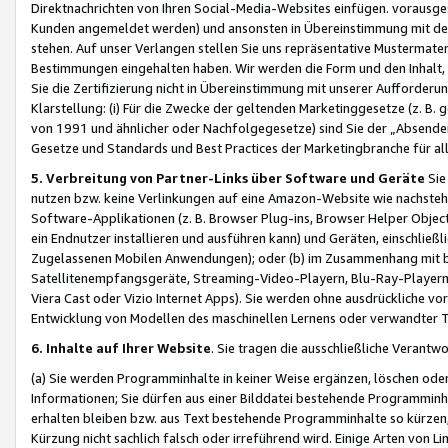
Direktnachrichten von Ihren Social-Media-Websites einfügen. vorausg
Kunden angemeldet werden) und ansonsten in Übereinstimmung mit der
stehen. Auf unser Verlangen stellen Sie uns repräsentative Mustermater
Bestimmungen eingehalten haben. Wir werden die Form und den Inhalt, di
Sie die Zertifizierung nicht in Übereinstimmung mit unserer Aufforderu
Klarstellung: (i) Für die Zwecke der geltenden Marketinggesetze (z. 
von 1991 und ähnlicher oder Nachfolgegesetze) sind Sie der „Absender“ j
Gesetze und Standards und Best Practices der Marketingbranche für 
5. Verbreitung von Partner-Links über Software und Geräte
Sie
nutzen bzw. keine Verlinkungen auf eine Amazon-Website wie nachsteh
Software-Applikationen (z. B. Browser Plug-ins, Browser Helper Objec
ein Endnutzer installieren und ausführen kann) und Geräten, einschlie
Zugelassenen Mobilen Anwendungen); oder (b) im Zusammenhang mit bzw.
Satellitenempfangsgeräte, Streaming-Video-Playern, Blu-Ray-Playern 
Viera Cast oder Vizio Internet Apps). Sie werden ohne ausdrückliche v
Entwicklung von Modellen des maschinellen Lernens oder verwandter 
6. Inhalte auf Ihrer Website
. Sie tragen die ausschließliche Verantwo
(a) Sie werden Programminhalte in keiner Weise ergänzen, löschen oder
Informationen; Sie dürfen aus einer Bilddatei bestehende Programminhal
erhalten bleiben bzw. aus Text bestehende Programminhalte so kürzen, 
Kürzung nicht sachlich falsch oder irreführend wird. Einige Arten von L