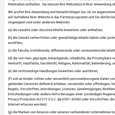
Materialien enthalten. Sie müssen Ihre Website(s) in Ihrer Anwendung ide
Wir prüfen Ihre Anwendung und benachrichtigen Sie, ob sie angenommen
auf Aufnahme Ihrer Website in das Partnerprogramm und Sie dürfen kei
Ungeeignet sind unter anderem Websites:
(a) die sexuelle oder obszöne Inhalte bewerben oder enthalten;
(b) die Gewalt verherrlichen oder gewalttätige Inhalte haben oder pot
anstiften,;
(c) die falsche, irreführende, diffamierende oder verleumderische Inha
(d) die von Hass geprägte, belästigende, schädliche, die Privatsphäre v
Herkunft, Hautfarbe, Geschlecht, Religion, Nationalität, Behinderung, 
(e) die rechtswidrige Handlungen bewerben oder ausführen;
(f) sich an Kinder richten oder wissentlich personenbezogene Daten vo
geltenden Gesetzen definiert) erheben, verwenden oder offenlegen, Vo
Regeln, Vorschriften, Anordnungen, Lizenzen, Genehmigungen, Richtlini
Entscheidungen oder andere Anforderungen einer zuständigen Regierung
Privacy Protection Act (15 U.S.C. §§ 6501-6506) oder Vorschriften, di
Internet erlassen wurden);
(g) die Marken von Amazon oder unseren verbundenen Unternehmen b