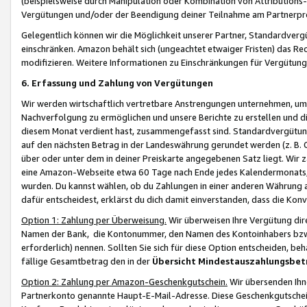
(beispielsweise durch Manipulation oder Kombination von Attributions-
Vergütungen und/oder der Beendigung deiner Teilnahme am Partnerp
Gelegentlich können wir die Möglichkeit unserer Partner, Standardv
einschränken. Amazon behält sich (ungeachtet etwaiger Fristen) das Re
modifizieren. Weitere Informationen zu Einschränkungen für Vergütung
6. Erfassung und Zahlung von Vergütungen
Wir werden wirtschaftlich vertretbare Anstrengungen unternehmen, um 
Nachverfolgung zu ermöglichen und unsere Berichte zu erstellen und di
diesem Monat verdient hast, zusammengefasst sind. Standardvergütung
auf den nächsten Betrag in der Landeswährung gerundet werden (z. B. C
über oder unter dem in deiner Preiskarte angegebenen Satz liegt. Wir
eine Amazon-Webseite etwa 60 Tage nach Ende jedes Kalendermonats, i
wurden. Du kannst wählen, ob du Zahlungen in einer anderen Währung
dafür entscheidest, erklärst du dich damit einverstanden, dass die K
Option 1: Zahlung per Überweisung.
Wir überweisen Ihre Vergütung dir
Namen der Bank, die Kontonummer, den Namen des Kontoinhabers bzw. a
erforderlich) nennen. Sollten Sie sich für diese Option entscheiden, be
fällige Gesamtbetrag den in der
Übersicht Mindestauszahlungsbet
Option 2: Zahlung per Amazon-Geschenkgutschein.
Wir übersenden Ihne
Partnerkonto genannte Haupt-E-Mail-Adresse. Diese Geschenkgutschei