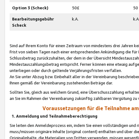
Option 3 (Scheck)
50£
50
Bearbeitungsgebühr
k.A.
k.A
Scheck
Sind auf Ihrem Konto für einen Zeitraum von mindestens drei Jahren kein
Frist von sieben Tagen nach einer entsprechenden Ankündigung die für
Schlussbetrag zurückzuhalten, der dem in der Übersicht Mindestausz
Mindestauszahlungsbetrag entspricht. Ferner können eine etwaig aufg
unterliegen oder durch geltende Verjährungsfristen verfallen.
An Sie unter Abzug bzw. Einbehalt aller in der Vereinbarung beschrieb
Ihnen gemäß der Vereinbarung zustehenden Beträge dar.
Sollten Sie, gleich aus welchem Grund, eine Überschusszahlung erhalte
an Sie im Rahmen der Vereinbarung zukünftig zahlbaren Vergütung zu 
Voraussetzungen für die Teilnahme a
1. Anmeldung und Teilnahmeberechtigung
Sie leiten den Anmeldeprozess ein, indem Sie einen vollständigen und 
muss/müssen originäre Inhalte (original content) enthalten und über d
Originalinhalte, die Materialien von Dritten verwenden, müssen wese