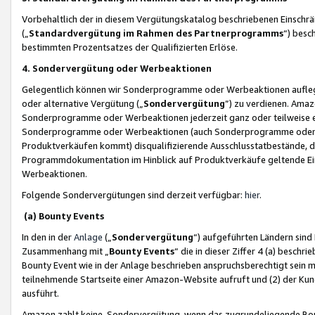
Vorbehaltlich der in diesem Vergütungskatalog beschriebenen Einschr
(„
Standardvergütung im Rahmen des Partnerprogramms
“) besc
bestimmten Prozentsatzes der Qualifizierten Erlöse.
4. Sondervergütung oder Werbeaktionen
Gelegentlich können wir Sonderprogramme oder Werbeaktionen auflegen,
oder alternative Vergütung („
Sondervergütung
”) zu verdienen. Amazo
Sonderprogramme oder Werbeaktionen jederzeit ganz oder teilweise einz
Sonderprogramme oder Werbeaktionen (auch Sonderprogramme oder We
Produktverkäufen kommt) disqualifizierende Ausschlusstatbestände, di
Programmdokumentation im Hinblick auf Produktverkäufe geltende E
Werbeaktionen.
Folgende Sondervergütungen sind derzeit verfügbar:
hier
.
(a) Bounty Events
In den in der
Anlage
(„
Sondervergütung
“) aufgeführten Ländern sind
Zusammenhang mit „
Bounty Events
“ die in dieser Ziffer 4 (a) besch
Bounty Event wie in der Anlage beschrieben anspruchsberechtigt sein mu
teilnehmende Startseite einer Amazon-Website aufruft und (2) der Kun
ausführt.
Amazon zahlt keine Sondervergütung, wenn das zugrundeliegende Boun