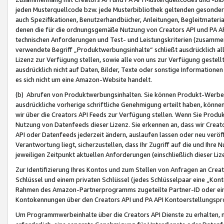
jeden Musterquellcode bzw. jede Musterbibliothek geltenden gesonder
auch Spezifikationen, Benutzerhandbücher, Anleitungen, Begleitmaterial
denen die für die ordnungsgemäße Nutzung von Creators API und PA A
technischen Anforderungen und Test- und Leistungskriterien (zusammen
verwendete Begriff „Produktwerbungsinhalte“ schließt ausdrücklich al
Lizenz zur Verfügung stellen, sowie alle von uns zur Verfügung gestel
ausdrücklich nicht auf Daten, Bilder, Texte oder sonstige Informatione
es sich nicht um eine Amazon-Website handelt.
(b) Abrufen von Produktwerbungsinhalten. Sie können Produkt-Werbein
ausdrückliche vorherige schriftliche Genehmigung erteilt haben, könn
wir über die Creators API Feeds zur Verfügung stellen. Wenn Sie Produk
Nutzung von Datenfeeds dieser Lizenz. Sie erkennen an, dass wir Creat
API oder Datenfeeds jederzeit ändern, auslaufen lassen oder neu veröffe
Verantwortung liegt, sicherzustellen, dass Ihr Zugriff auf die und Ihr
jeweiligen Zeitpunkt aktuellen Anforderungen (einschließlich dieser Liz
Zur Identifizierung Ihres Kontos und zum Stellen von Anfragen an Crea
Schlüssel und einem privaten Schlüssel (jedes Schlüsselpaar eine „Kon
Rahmen des Amazon-Partnerprogramms zugeteilte Partner-ID oder ein
Kontokennungen über den Creators API und PA API Kontoerstellungspro
Um Programmwerbeinhalte über die Creators API Dienste zu erhalten, m