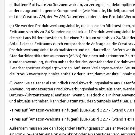
enthaltene Software zurückzuentwickeln, zu zerlegen, zu dekompilier
andere zugrunde liegende Komponenten (wie Modelle, Modellparameter
mit der Creators API, der PA API, Datenfeeds oder in den Produkt Werb
(h) Sie werden Produktwerbungsinhalte, die aus einem Bild bestehen, ni
Zeitraum von bis zu 24 Stunden einen Link auf Produktwerbungsinhalte
die nicht aus Bildern bestehen, für einen Zeitraum von bis zu 24 Stund
Ablauf dieses Zeitraums durch entsprechende Anfrage an die Creators 
Produktwerbungsinhalte aktualisieren und neu darstellen. Sofern wir Ih
Standardidentifikationsnummern (ASINs) für einen unbestimmten Zeitra
Kundenanwendung, dürfen unbeschadet des Vorstehenden Produktwerbu
Zwischenspeicher abgelegt werden. Auf unser Verlangen werden Sie un
die Produktwerbungsinhalte enthält oder nutzt, damit wir Ihre Einhalt
(i) Wenn Sie seltener als stündlich Produktwerbungsinhalte aus Datenfe
Anwendung angezeigten Produktwerbungsinhalte aktualisieren, werden 
Datums-/Uhrzeitstempel einfügen. Wenn Sie jedoch die in Ihrer Anwe
und aktualisiert haben, kann der Datumsteil des Stempels entfallen. Dies
• Preis auf [Amazon-Website einfügen]: [EUR/GBP] 32,77 (Stand 07.01.
• Preis auf [Amazon-Website einfügen]: [EUR/GBP] 32,77 (Stand 14:11 
Außerdem müssen Sie den folgenden Haftungsausschluss entweder neb
ein Pop-up-Fenster, ein Pop-up-Skript oder ein sonstiges vergleichba