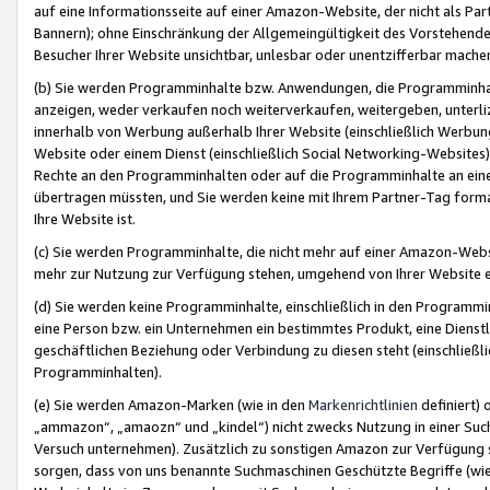
auf eine Informationsseite auf einer Amazon-Website, der nicht als Part
Bannern); ohne Einschränkung der Allgemeingültigkeit des Vorstehende
Besucher Ihrer Website unsichtbar, unlesbar oder unentzifferbar mache
(b) Sie werden Programminhalte bzw. Anwendungen, die Programminhalt
anzeigen, weder verkaufen noch weiterverkaufen, weitergeben, unterli
innerhalb von Werbung außerhalb Ihrer Website (einschließlich Werbun
Website oder einem Dienst (einschließlich Social Networking-Website
Rechte an den Programminhalten oder auf die Programminhalte an eine a
übertragen müssten, und Sie werden keine mit Ihrem Partner-Tag formati
Ihre Website ist.
(c) Sie werden Programminhalte, die nicht mehr auf einer Amazon-Websit
mehr zur Nutzung zur Verfügung stehen, umgehend von Ihrer Website e
(d) Sie werden keine Programminhalte, einschließlich in den Programmin
eine Person bzw. ein Unternehmen ein bestimmtes Produkt, eine Dienstle
geschäftlichen Beziehung oder Verbindung zu diesen steht (einschließli
Programminhalten).
(e) Sie werden Amazon-Marken (wie in den
Markenrichtlinien
definiert) 
„ammazon“, „amaozn“ und „kindel“) nicht zwecks Nutzung in einer Suc
Versuch unternehmen). Zusätzlich zu sonstigen Amazon zur Verfügung 
sorgen, dass von uns benannte Suchmaschinen Geschützte Begriffe (wie 