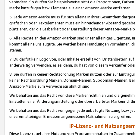
verändern. So dürfen Sie beispielsweise nicht die Proportionen, Farb
Marke hinzufügen bzw. Elemente aus einer Amazon-Marke entfernen.
5. Jede Amazon-Marke muss für sich alleine in ihrer Gesamtheit darge
grafischen oder Textelementen muss ein hinreichender Abstand gegebe
platzieren, der die Lesbarkeit oder Darstellung dieser Amazon-Marke b
6. Alle Rechte an den Amazon-Marken sind unser alleiniges Eigentum, 
kommt alleine uns zugute. Sie werden keine Handlungen vornehmen, 
stehen.
7. Du darfst kein Logo von, oder Inhalte erstellt von,
Drittanbietern au
anderweitig verwenden, es sei denn, du hast von diesem Verkäufer oder
8. Sie dürfen in keiner Rechtsordnung Marken nutzen oder zur Eintragu
keiner Rechtsordnung Marken, Domain-Namen, Subdomain-Namen, Benu
Amazon-Marke zum Verwechseln ähnlich sind.
Wir behalten uns das Recht vor, diese Markenrichtlinien und die gene
Einstellen einer Änderungsmitteilung oder überarbeiteter Markenricht
Wir behalten uns das Recht vor, gegen jede unbefugte Nutzung bzw. jede 
unserem alleinigen Ermessen angemessene Maßnahmen zu ergreifen.
IP-Lizenz- und Nutzungsan
Diese Lizenz regelt Ihre Nutzung von Programminhalten im Zusammen