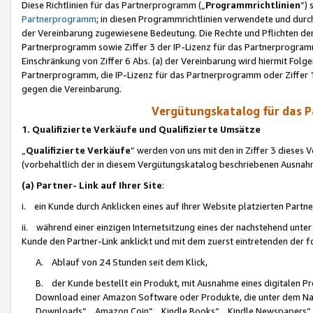
Diese Richtlinien für das Partnerprogramm („
Programmrichtlinien
“)
Partnerprogramm
; in diesen Programmrichtlinien verwendete und durch
der Vereinbarung zugewiesene Bedeutung. Die Rechte und Pflichten de
Partnerprogramm sowie Ziffer 3 der IP-Lizenz für das Partnerprogram
Einschränkung von Ziffer 6 Abs. (a) der Vereinbarung wird hiermit Fol
Partnerprogramm, die IP-Lizenz für das Partnerprogramm oder Ziffer 1
gegen die Vereinbarung.
Vergütungskatalog für das 
1. Qualifizierte Verkäufe und Qualifizierte Umsätze
„
Qualifizierte Verkäufe
“ werden von uns mit den in Ziffer 3 diese
(vorbehaltlich der in diesem Vergütungskatalog beschriebenen Ausnah
(a) Partner- Link auf Ihrer Site
:
i. ein Kunde durch Anklicken eines auf Ihrer Website platzierten Part
ii. während einer einzigen Internetsitzung eines der nachstehend unter (i)
Kunde den Partner-Link anklickt und mit dem zuerst eintretenden der f
A. Ablauf von 24 Stunden seit dem Klick,
B. der Kunde bestellt ein Produkt, mit Ausnahme eines digitalen P
Download einer Amazon Software oder Produkte, die unter dem N
Downloads“, „Amazon Coin“, „Kindle Books“, „Kindle Newspapers“, „