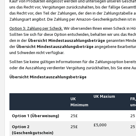
Kauf von Produkten eingelöst werden und unterliegen unseren Geschäf
uns das Recht vor, Vergütungen zurückzuhalten, bis der fällige Gesamt
das Recht vor, den Teil der Zahlungen, der den in der Zahlungstabelle 
Zahlungsart angibst. Die Zahlung per Amazon-Geschenkgutschein ist in
Option 3: Zahlung per Scheck.
Wir übersenden Ihnen einen Scheck in Höh
Sollten Sie sich für diese Option entscheiden, behalten wir uns das Rec
den in der
Übersicht Mindestauszahlungsbeträge
genannten Mindest
der
Übersicht Mindestauszahlungsbeträge
angegebene Bearbeitung
und Schweden nicht verfügbar.
Sollten Sie keine gültigen Informationen für die Zahlungsoption bereit
oder die Auszahlung verdienter Vergütung zurückhalten, bis Sie eine A
Übersicht Mindestauszahlungsbeträge
UK Maxium
UK
FR,
Minimum
un
Option 1 (Überweisung)
25£
25
£5,000
Option 2
25£
25
(Geschenkgutschein)