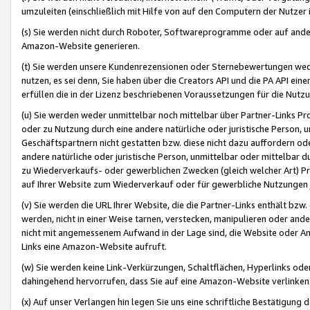
umzuleiten (einschließlich mit Hilfe von auf den Computern der Nutzer i
(s) Sie werden nicht durch Roboter, Softwareprogramme oder auf andere
Amazon-Website generieren.
(t) Sie werden unsere Kundenrezensionen oder Sternebewertungen wed
nutzen, es sei denn, Sie haben über die Creators API und die PA API e
erfüllen die in der Lizenz beschriebenen Voraussetzungen für die Nutzu
(u) Sie werden weder unmittelbar noch mittelbar über Partner-Links P
oder zu Nutzung durch eine andere natürliche oder juristische Person,
Geschäftspartnern nicht gestatten bzw. diese nicht dazu auffordern od
andere natürliche oder juristische Person, unmittelbar oder mittelbar
zu Wiederverkaufs- oder gewerblichen Zwecken (gleich welcher Art) 
auf Ihrer Website zum Wiederverkauf oder für gewerbliche Nutzungen 
(v) Sie werden die URL Ihrer Website, die die Partner-Links enthält b
werden, nicht in einer Weise tarnen, verstecken, manipulieren oder and
nicht mit angemessenem Aufwand in der Lage sind, die Website oder A
Links eine Amazon-Website aufruft.
(w) Sie werden keine Link-Verkürzungen, Schaltflächen, Hyperlinks ode
dahingehend hervorrufen, dass Sie auf eine Amazon-Website verlinken
(x) Auf unser Verlangen hin legen Sie uns eine schriftliche Bestätigung