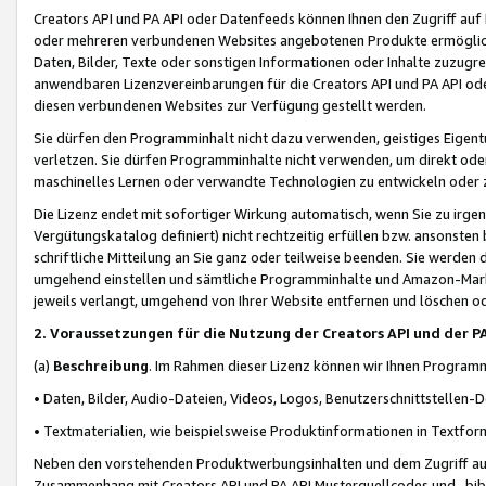
Creators API und PA API oder Datenfeeds können Ihnen den Zugriff auf D
oder mehreren verbundenen Websites angebotenen Produkte ermögliche
Daten, Bilder, Texte oder sonstigen Informationen oder Inhalte zuzugre
anwendbaren Lizenzvereinbarungen für die Creators API und PA API od
diesen verbundenen Websites zur Verfügung gestellt werden.
Sie dürfen den Programminhalt nicht dazu verwenden, geistiges Eigent
verletzen. Sie dürfen Programminhalte nicht verwenden, um direkt ode
maschinelles Lernen oder verwandte Technologien zu entwickeln oder zu
Die Lizenz endet mit sofortiger Wirkung automatisch, wenn Sie zu irg
Vergütungskatalog definiert) nicht rechtzeitig erfüllen bzw. ansonsten
schriftliche Mitteilung an Sie ganz oder teilweise beenden. Sie werden
umgehend einstellen und sämtliche Programminhalte und Amazon-Marke
jeweils verlangt, umgehend von Ihrer Website entfernen und löschen od
2. Voraussetzungen für die Nutzung der Creators API und der P
(a)
Beschreibung
. Im Rahmen dieser Lizenz können wir Ihnen Programmi
• Daten, Bilder, Audio-Dateien, Videos, Logos, Benutzerschnittstellen-
• Textmaterialien, wie beispielsweise Produktinformationen in Textfor
Neben den vorstehenden Produktwerbungsinhalten und dem Zugriff auf 
Zusammenhang mit Creators API und PA API Musterquellcodes und -bibli