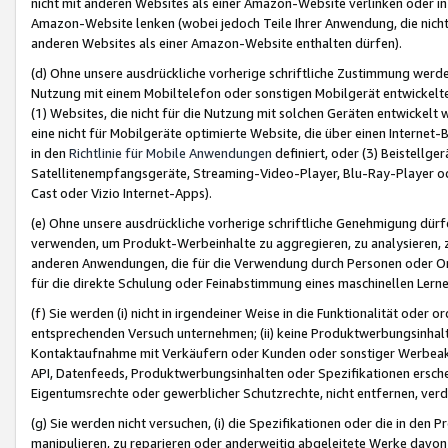
nicht mit anderen Websites als einer Amazon-Website verlinken oder i
Amazon-Website lenken (wobei jedoch Teile Ihrer Anwendung, die nich
anderen Websites als einer Amazon-Website enthalten dürfen).
(d) Ohne unsere ausdrückliche vorherige schriftliche Zustimmung werd
Nutzung mit einem Mobiltelefon oder sonstigen Mobilgerät entwickelt
(1) Websites, die nicht für die Nutzung mit solchen Geräten entwickelt
eine nicht für Mobilgeräte optimierte Website, die über einen Interne
in den
Richtlinie für Mobile Anwendungen
definiert, oder (3) Beistellge
Satellitenempfangsgeräte, Streaming-Video-Player, Blu-Ray-Player ode
Cast oder Vizio Internet-Apps).
(e) Ohne unsere ausdrückliche vorherige schriftliche Genehmigung dürfe
verwenden, um Produkt-Werbeinhalte zu aggregieren, zu analysieren, 
anderen Anwendungen, die für die Verwendung durch Personen oder Or
für die direkte Schulung oder Feinabstimmung eines maschinellen Lern
(f) Sie werden (i) nicht in irgendeiner Weise in die Funktionalität ode
entsprechenden Versuch unternehmen; (ii) keine Produktwerbungsinha
Kontaktaufnahme mit Verkäufern oder Kunden oder sonstiger Werbeaktiv
API, Datenfeeds, Produktwerbungsinhalten oder Spezifikationen erschei
Eigentumsrechte oder gewerblicher Schutzrechte, nicht entfernen, verd
(g) Sie werden nicht versuchen, (i) die Spezifikationen oder die in de
manipulieren, zu reparieren oder anderweitig abgeleitete Werke davon z