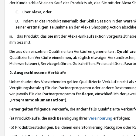
der Kunde schließt einen Kauf des Produkts ab, das Sie mit der Alexa 
C. über Alexa, oder
D. indem er das Produkt innerhalb der Skills Session in den Waren
seiner erstmaligen Teilnahme an der Alexa Shopping Action abschlie
iii. das Produkt, das Sie mit der Alexa-Einkaufsaktion vorgestellt ha
ihm bezahlt.
Die aus den einzelnen Qualifizierten Verkäufen generierten „
Qualifizi
Qualifizierten Verkäufe einnehmen, abzüglich etwaiger Versandkosten
Mehrwertsteuer), Servicegebühren, Gutschriften, Preisnachlässe, Bear
2. Ausgeschlossene Verkäufe
Unbeschadet des Vorstehenden gelten Qualifizierte Verkäufe nicht als
Vergütungskatalog für das Partnerprogramm oder andere Bestimmungen,
wir jeweils für das Partnerprogramm festlegen, einschließlich der jewe
„
Programmdokumentation
“).
Ferner gelten folgende Verkäufe, die andernfalls Qualifizierte Verkä
(a) Produktkäufe, die nach Beendigung Ihrer
Vereinbarung
erfolgen;
(b) Produktbestellungen, bei denen eine Stornierung, Rückgabe oder R