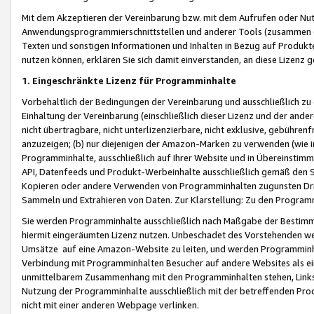
Mit dem Akzeptieren der Vereinbarung bzw. mit dem Aufrufen oder Nutz
Anwendungsprogrammierschnittstellen und anderer Tools (zusammen die
Texten und sonstigen Informationen und Inhalten in Bezug auf Produkte
nutzen können, erklären Sie sich damit einverstanden, an diese Lizenz 
1. Eingeschränkte Lizenz für Programminhalte
Vorbehaltlich der Bedingungen der Vereinbarung und ausschließlich z
Einhaltung der Vereinbarung (einschließlich dieser Lizenz und der ande
nicht übertragbare, nicht unterlizenzierbare, nicht exklusive, gebühren
anzuzeigen; (b) nur diejenigen der Amazon-Marken zu verwenden (wie in 
Programminhalte, ausschließlich auf Ihrer Website und in Übereinstimmu
API, Datenfeeds und Produkt-Werbeinhalte ausschließlich gemäß den Spe
Kopieren oder andere Verwenden von Programminhalten zugunsten Dri
Sammeln und Extrahieren von Daten. Zur Klarstellung: Zu den Program
Sie werden Programminhalte ausschließlich nach Maßgabe der Besti
hiermit eingeräumten Lizenz nutzen. Unbeschadet des Vorstehenden we
Umsätze auf eine Amazon-Website zu leiten, und werden Programminhal
Verbindung mit Programminhalten Besucher auf andere Websites als ein
unmittelbarem Zusammenhang mit den Programminhalten stehen, Links z
Nutzung der Programminhalte ausschließlich mit der betreffenden Pr
nicht mit einer anderen Webpage verlinken.