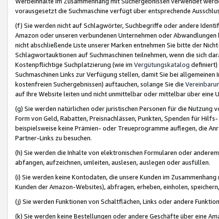
Werbeinhalte im Zusammenhang mit Suchergebnissen verwendet werden,
vorausgesetzt die Suchmaschine verfügt über entsprechende Ausschlu
(f) Sie werden nicht auf Schlagwörter, Suchbegriffe oder andere Ident
Amazon oder unseren verbundenen Unternehmen oder Abwandlungen bzw
nicht abschließende Liste unserer Marken entnehmen Sie bitte der Nich
Schlagwortauktionen auf Suchmaschinen teilnehmen, wenn die sich da
Kostenpflichtige Suchplatzierung (wie im
Vergütungskatalog
definiert
Suchmaschinen Links zur Verfügung stellen, damit Sie bei allgemeinen I
kostenfreien Suchergebnissen) auftauchen, solange Sie die
Vereinbaru
auf Ihre Website leiten und nicht unmittelbar oder mittelbar über eine
(g) Sie werden natürlichen oder juristischen Personen für die Nutzung 
Form von Geld, Rabatten, Preisnachlässen, Punkten, Spenden für Hilfs
beispielsweise keine Prämien- oder Treueprogramme auflegen, die Anrei
Partner-Links zu besuchen.
(h) Sie werden die Inhalte von elektronischen Formularen oder anderem M
abfangen, aufzeichnen, umleiten, auslesen, auslegen oder ausfüllen.
(i) Sie werden keine Kontodaten, die unsere Kunden im Zusammenhang 
Kunden der Amazon-Websites), abfragen, erheben, einholen, speichern,
(j) Sie werden Funktionen von Schaltflächen, Links oder andere Funkti
(k) Sie werden keine Bestellungen oder andere Geschäfte über eine Ama