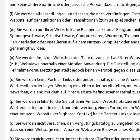
und keine andere natürliche oder juristische Person dazu ermächtigen, a
(l) Sie werden alle Handlungen unterlassen, die nach vernünftigem Erme
Website, auf der Funktionen oder Transaktionen (zum Beispiel suchen, s
(m) Sie werden auf Ihrer Website keine Partner-Links oder Programmin
Spionagesoftware, Schadsoftware, Computerviren, Würmern, Trojaner
Herunterladen oder Installieren auf einem Nutzer-Computer oder ande
genehmigt wurden.
(n) Sie werden Amazon-Websites oder Teile davon nicht auf Ihrer Websi
(z. B., WebView) innerhalb einer Mobilen Anwendung. Die Darstellung ein
Teilnahmevoraussetzungen stellt jedoch keinen Verstoß gegen diese Zif
(o) Sie werden keine Partner-Links oder andere Inhalte, die eine Am
Werbeseiten oder Layer-Werbung einstellen oder bereitstellen, mit Au
bewerben, die eng mit dem auf Ihrer Website befindlichen Material z
(p) Sie werden in Inhalte, die Sie auf einer Amazon-Website platzier
Werbediensten oder in einer Kundenbewertung, einem Forum, einem Wun
einer Amazon-Website verfügbaren Kontext) keine Partner-Links integr
(q) Sie werden nicht versuchen, den
Vergütungskatalog
zu umgehen oder
dass sich eine Webpage einer Amazon-Website im Browser eines Kunden 
(r) Sie werden nicht versuchen, Internetverkehr (Traffic) oder Vergü