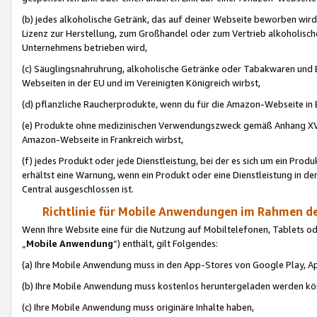
(b) jedes alkoholische Getränk, das auf deiner Webseite beworben wird
Lizenz zur Herstellung, zum Großhandel oder zum Vertrieb alkoholisch
Unternehmens betrieben wird,
(c) Säuglingsnahruhrung, alkoholische Getränke oder Tabakwaren und E
Webseiten in der EU und im Vereinigten Königreich wirbst,
(d) pflanzliche Raucherprodukte, wenn du für die Amazon-Webseite in B
(e) Produkte ohne medizinischen Verwendungszweck gemäß Anhang XVI 
Amazon-Webseite in Frankreich wirbst,
(f) jedes Produkt oder jede Dienstleistung, bei der es sich um ein Prod
erhältst eine Warnung, wenn ein Produkt oder eine Dienstleistung in de
Central ausgeschlossen ist.
Richtlinie für Mobile Anwendungen im Rahmen de
Wenn Ihre Website eine für die Nutzung auf Mobiltelefonen, Tablets 
„
Mobile Anwendung
“) enthält, gilt Folgendes:
(a) Ihre Mobile Anwendung muss in den App-Stores von Google Play, A
(b) Ihre Mobile Anwendung muss kostenlos heruntergeladen werden könn
(c) Ihre Mobile Anwendung muss originäre Inhalte haben,