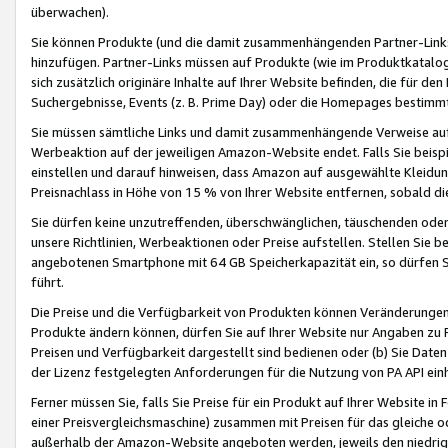
überwachen).
Sie können Produkte (und die damit zusammenhängenden Partner-Links)
hinzufügen. Partner-Links müssen auf Produkte (wie im Produktkatalog de
sich zusätzlich originäre Inhalte auf Ihrer Website befinden, die für 
Suchergebnisse, Events (z. B. Prime Day) oder die Homepages bestimmte
Sie müssen sämtliche Links und damit zusammenhängende Verweise auf z
Werbeaktion auf der jeweiligen Amazon-Website endet. Falls Sie beisp
einstellen und darauf hinweisen, dass Amazon auf ausgewählte Kleidun
Preisnachlass in Höhe von 15 % von Ihrer Website entfernen, sobald di
Sie dürfen keine unzutreffenden, überschwänglichen, täuschenden od
unsere Richtlinien, Werbeaktionen oder Preise aufstellen. Stellen Sie 
angebotenen Smartphone mit 64 GB Speicherkapazität ein, so dürfen S
führt.
Die Preise und die Verfügbarkeit von Produkten können Veränderungen 
Produkte ändern können, dürfen Sie auf Ihrer Website nur Angaben zu P
Preisen und Verfügbarkeit dargestellt sind bedienen oder (b) Sie Daten
der Lizenz festgelegten Anforderungen für die Nutzung von PA API einh
Ferner müssen Sie, falls Sie Preise für ein Produkt auf Ihrer Website in 
einer Preisvergleichsmaschine) zusammen mit Preisen für das gleiche o
außerhalb der Amazon-Website angeboten werden, jeweils den niedrigst