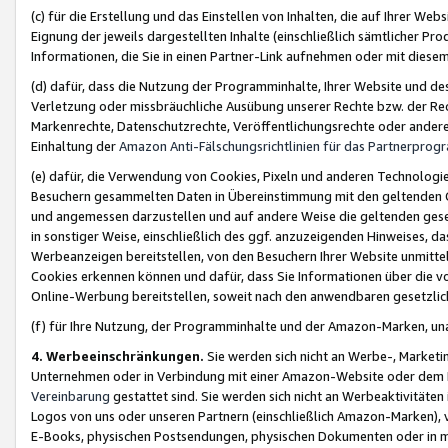
(c) für die Erstellung und das Einstellen von Inhalten, die auf Ihrer We
Eignung der jeweils dargestellten Inhalte (einschließlich sämtlicher 
Informationen, die Sie in einen Partner-Link aufnehmen oder mit diese
(d) dafür, dass die Nutzung der Programminhalte, Ihrer Website und des 
Verletzung oder missbräuchliche Ausübung unserer Rechte bzw. der Recht
Markenrechte, Datenschutzrechte, Veröffentlichungsrechte oder anderer
Einhaltung der
Amazon Anti-Fälschungsrichtlinien für das Partnerpro
(e) dafür, die Verwendung von Cookies, Pixeln und anderen Technologien
Besuchern gesammelten Daten in Übereinstimmung mit den geltenden Ge
und angemessen darzustellen und auf andere Weise die geltenden geset
in sonstiger Weise, einschließlich des ggf. anzuzeigenden Hinweises, d
Werbeanzeigen bereitstellen, von den Besuchern Ihrer Website unmitte
Cookies erkennen können und dafür, dass Sie Informationen über die v
Online-Werbung bereitstellen, soweit nach den anwendbaren gesetzlic
(f) für Ihre Nutzung, der Programminhalte und der Amazon-Marken, u
4. Werbeeinschränkungen.
Sie werden sich nicht an Werbe-, Market
Unternehmen oder in Verbindung mit einer Amazon-Website oder dem Pa
Vereinbarung
gestattet sind. Sie werden sich nicht an Werbeaktivitäten
Logos von uns oder unseren Partnern (einschließlich Amazon-Marken), 
E-Books, physischen Postsendungen, physischen Dokumenten oder in 