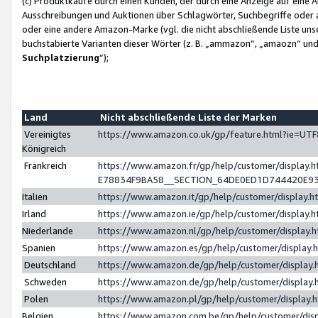
(c) Produktkäufe durch einen Kunden, der durch eine Anzeige auf eine 
Ausschreibungen und Auktionen über Schlagwörter, Suchbegriffe oder 
oder eine andere Amazon-Marke (vgl. die nicht abschließende Liste un
buchstabierte Varianten dieser Wörter (z. B. „ammazon“, „amaozn“ und „
Suchplatzierung
”);
Land
Nicht abschließende Liste der Marken
Vereinigtes
https://www.amazon.co.uk/gp/feature.html?ie=U
Königreich
Frankreich
https://www.amazon.fr/gp/help/customer/displa
E78834F9BA58__SECTION_64DE0ED1D744420E9
Italien
https://www.amazon.it/gp/help/customer/display
Irland
https://www.amazon.ie/gp/help/customer/displa
Niederlande
https://www.amazon.nl/gp/help/customer/display
Spanien
https://www.amazon.es/gp/help/customer/display
Deutschland
https://www.amazon.de/gp/help/customer/displa
Schweden
https://www.amazon.de/gp/help/customer/displa
Polen
https://www.amazon.pl/gp/help/customer/display
Belgien
https://www.amazon.com.be/gp/help/customer/d