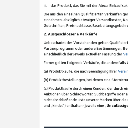
iii. das Produkt, das Sie mit der Alexa-Einkaufsa
Die aus den einzelnen Qualifizierten Verkäufen gen
einnehmen, abzüglich etwaiger Versandkosten, Ko
Gutschriften, Preisnachlässe, Bearbeitungsgebühr
2. Ausgeschlossene Verkäufe
Unbeschadet des Vorstehenden gelten Qualifiziert
Partnerprogramm oder andere Bestimmungen, Beding
einschließlich der jeweils aktuellen Fassung der
Ve
Ferner gelten folgende Verkäufe, die andernfalls
(a) Produktkäufe, die nach Beendigung Ihrer
Verei
(b) Produktbestellungen, bei denen eine Stornier
(c) Produktkäufe durch einen Kunden, der durch e
Auktionen über Schlagwörter, Suchbegriffe oder a
nicht abschließende Liste unserer Marken über di
und „kindel“) enthalten (jeweils eine „
Unzulässig