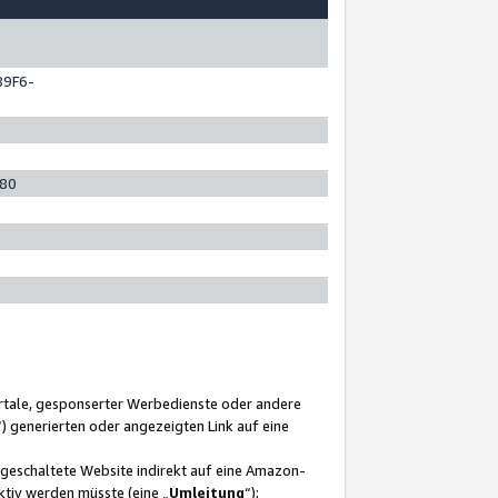
89F6-
280
ortale, gesponserter Werbedienste oder andere
“) generierten oder angezeigten Link auf eine
ngeschaltete Website indirekt auf eine Amazon-
ktiv werden müsste (eine „
Umleitung
“);