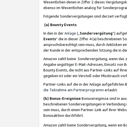
Wesentlichen denen in Ziffer 2 dieses Vergütung
ebenso im Wesentlichen analog für Sonderprogr
Folgende Sondervergütungen sind derzeit verfüg
(a) Bounty Events
In den in der
Anlage
(„
Sondervergütung
“) aufge
Events
“ die in dieser Ziffer 4 (a) beschriebenen 
anspruchsberechtigt sein muss, durch Anklicken ei
der Kunde in der entsprechenden Sitzung die in d
Amazon zahlt keine Sondervergütung, wenn das z
Angabe ungültiger E-Mail-Adressen, Einsatz von B
Bounty Events, die nicht aus Partner-Links auf Ihre
gegeben ist oder ein Verstoß oder Missbrauch vorl
Partner-Links auf die in der Anlage aufgeführte
die Teilnahme am Partnerprogramm
erlaubt.
(b) Bonus-Ereignisse
Bonusereignisse sind in au
beschriebenen Sondervergütungen in Verbindung m
sein muss, durch einen Partner-Link auf Ihrer We
Bonusaktion durchführt.
Amazon zahlt keine Sondervergütung, wenn ein Bon