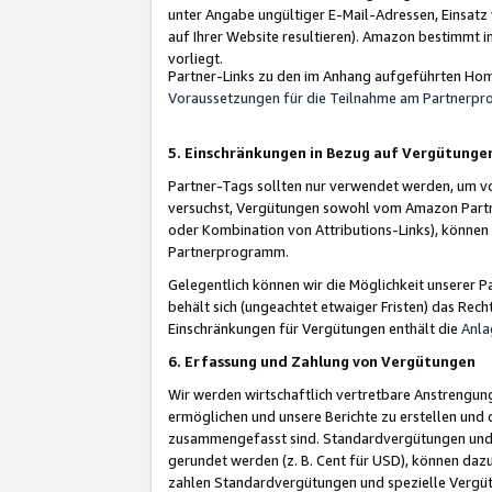
unter Angabe ungültiger E-Mail-Adressen, Einsatz
auf Ihrer Website resultieren). Amazon bestimmt i
vorliegt.
Partner-Links zu den im Anhang aufgeführten Hom
Voraussetzungen für die Teilnahme am Partnerp
5. Einschränkungen in Bezug auf Vergütunge
Partner-Tags sollten nur verwendet werden, um von 
versuchst, Vergütungen sowohl vom Amazon Partn
oder Kombination von Attributions-Links), könne
Partnerprogramm.
Gelegentlich können wir die Möglichkeit unsere
behält sich (ungeachtet etwaiger Fristen) das Rec
Einschränkungen für Vergütungen enthält die
Anla
6. Erfassung und Zahlung von Vergütungen
Wir werden wirtschaftlich vertretbare Anstrengu
ermöglichen und unsere Berichte zu erstellen und 
zusammengefasst sind. Standardvergütungen und s
gerundet werden (z. B. Cent für USD), können dazu
zahlen Standardvergütungen und spezielle Vergüt