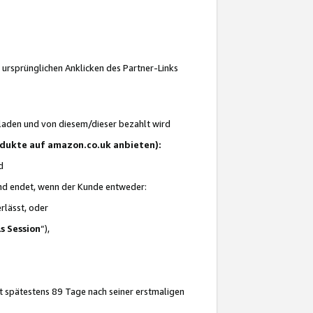
 ursprünglichen Anklicken des Partner-Links
laden und von diesem/dieser bezahlt wird
rodukte auf amazon.co.uk anbieten):
d
 und endet, wenn der Kunde entweder:
erlässt, oder
ls Session
“),
t spätestens 89 Tage nach seiner erstmaligen