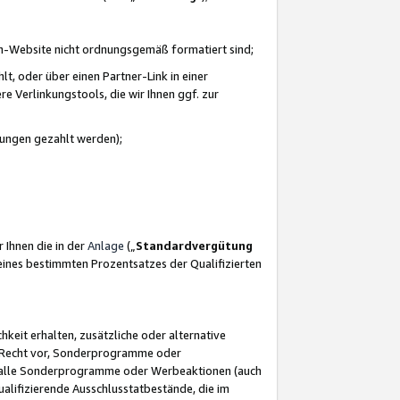
azon-Website nicht ordnungsgemäß formatiert sind;
, oder über einen Partner-Link in einer
e Verlinkungstools, die wir Ihnen ggf. zur
ütungen gezahlt werden);
 Ihnen die in der
Anlage
(„
Standardvergütung
ines bestimmten Prozentsatzes der Qualifizierten
eit erhalten, zusätzliche oder alternative
as Recht vor, Sonderprogramme oder
für alle Sonderprogramme oder Werbeaktionen (auch
lifizierende Ausschlusstatbestände, die im