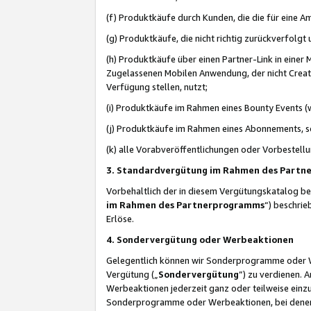
(f) Produktkäufe durch Kunden, die die für eine
(g) Produktkäufe, die nicht richtig zurückverfolg
(h) Produktkäufe über einen Partner-Link in einer
Zugelassenen Mobilen Anwendung, der nicht Creator
Verfügung stellen, nutzt;
(i) Produktkäufe im Rahmen eines Bounty Events (w
(j) Produktkäufe im Rahmen eines Abonnements, so
(k) alle Vorabveröffentlichungen oder Vorbestellu
3. Standardvergütung im Rahmen des Part
Vorbehaltlich der in diesem Vergütungskatalog b
im Rahmen des Partnerprogramms
“) beschri
Erlöse.
4. Sondervergütung oder Werbeaktionen
Gelegentlich können wir Sonderprogramme oder Wer
Vergütung („
Sondervergütung
”) zu verdienen. 
Werbeaktionen jederzeit ganz oder teilweise einz
Sonderprogramme oder Werbeaktionen, bei denen e