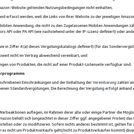
 Amazon-Website geltenden Nutzungsbedingungen nicht einhalten;
t und erfasst werden, weil die Links von Ihrer Website zu der jeweiligen Am
 Mobilen Anwendung, die nicht zu den Zugelassenen Mobilen Anwendungen zählt
s API oder PA API (wie nachstehend unter der IP-Lizenz definiert) oder ander
ie in Ziffer 4 (a) dieses Vergütungskatalogs definiert) (für das Sonderverg
weit nicht im Vertrag abweichend vereinbart, und
ngen von Produkten, die nicht auf einer Produkt-Listenseite verfügbar sind.
nerprogramms
eschriebenen Einschränkungen und der Einhaltung der
Vereinbarung
zahlen wir
ebenen Standardvergütungen. Die Berechnung der Vergütung erfolgt anhand e
beaktionen auflegen, im Rahmen derer alle oder einige Partner die Möglichk
Amazon behält sich (ungeachtet in dieser Ziffer ggf. angegebener Fristen) d
ustellen oder zu modifizieren. Sofern nichts anderes bestimmt ist, gelten 
s nicht um Produktverkäufe geht/nicht zu Produktverkäufen kommt) disqua