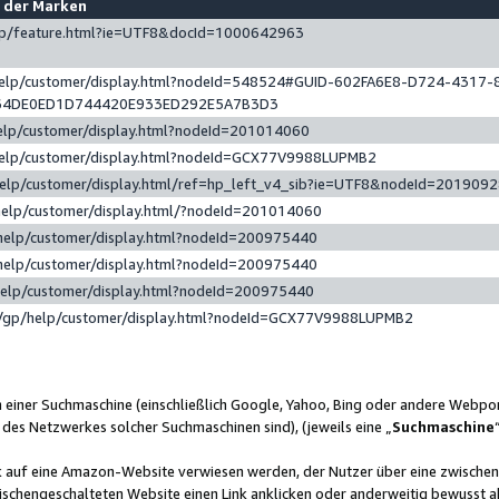
e der Marken
gp/feature.html?ie=UTF8&docId=1000642963
help/customer/display.html?nodeId=548524#GUID-602FA6E8-D724-4317-
64DE0ED1D744420E933ED292E5A7B3D3
elp/customer/display.html?nodeId=201014060
help/customer/display.html?nodeId=GCX77V9988LUPMB2
help/customer/display.html/ref=hp_left_v4_sib?ie=UTF8&nodeId=201909
help/customer/display.html/?nodeId=201014060
help/customer/display.html?nodeId=200975440
help/customer/display.html?nodeId=200975440
help/customer/display.html?nodeId=200975440
/gp/help/customer/display.html?nodeId=GCX77V9988LUPMB2
n einer Suchmaschine (einschließlich Google, Yahoo, Bing oder andere Webp
 des Netzwerkes solcher Suchmaschinen sind), (jeweils eine „
Suchmaschine
nk auf eine Amazon-Website verwiesen werden, der Nutzer über eine zwische
ischengeschalteten Website einen Link anklicken oder anderweitig bewusst a