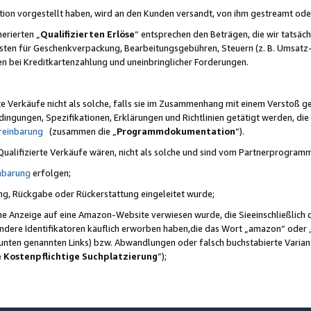
ktion vorgestellt haben, wird an den Kunden versandt, von ihm gestreamt od
erierten „
Qualifizierten Erlöse
“ entsprechen den Beträgen, die wir tatsäch
sten für Geschenkverpackung, Bearbeitungsgebühren, Steuern (z. B. Umsatz-
en bei Kreditkartenzahlung und uneinbringlicher Forderungen.
e Verkäufe nicht als solche, falls sie im Zusammenhang mit einem Verstoß 
ungen, Spezifikationen, Erklärungen und Richtlinien getätigt werden, die 
reinbarung
(zusammen die „
Programmdokumentation
“).
 Qualifizierte Verkäufe wären, nicht als solche und sind vom Partnerprogra
nbarung
erfolgen;
ung, Rückgabe oder Rückerstattung eingeleitet wurde;
ine Anzeige auf eine Amazon-Website verwiesen wurde, die Sieeinschließlich
ndere Identifikatoren käuflich erworben haben,die das Wort „amazon“ oder 
e unten genannten Links) bzw. Abwandlungen oder falsch buchstabierte Varia
e Kostenpflichtige Suchplatzierung
”);