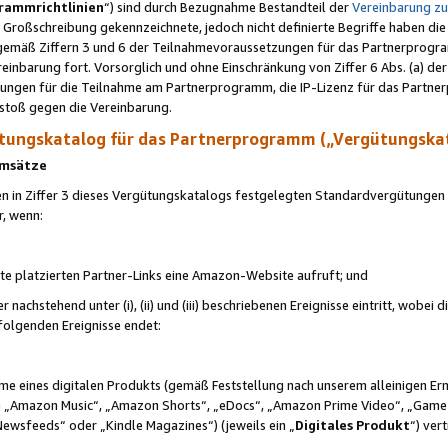
rammrichtlinien
“) sind durch Bezugnahme Bestandteil der
Vereinbarung z
Großschreibung gekennzeichnete, jedoch nicht definierte Begriffe haben die
 gemäß Ziffern 3 und 6 der Teilnahmevoraussetzungen für das Partnerprogram
nbarung fort. Vorsorglich und ohne Einschränkung von Ziffer 6 Abs. (a) der
ungen für die Teilnahme am Partnerprogramm, die IP-Lizenz für das Partner
rstoß gegen die Vereinbarung.
ungskatalog für das Partnerprogramm („Vergütungska
 Umsätze
n in Ziffer 3 dieses Vergütungskatalogs festgelegten Standardvergütungen v
r, wenn:
ite platzierten Partner-Links eine Amazon-Website aufruft; und
r nachstehend unter (i), (ii) und (iii) beschriebenen Ereignisse eintritt, wobe
 folgenden Ereignisse endet:
hme eines digitalen Produkts (gemäß Feststellung nach unserem alleinigen 
 „Amazon Music“, „Amazon Shorts“, „eDocs“, „Amazon Prime Video“, „Game
Newsfeeds“ oder „Kindle Magazines“) (jeweils ein „
Digitales Produkt
“) ver