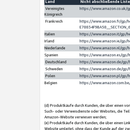
Land
Nicht abschließende List
Vereinigtes
https://www.amazon.co.uk/
Königreich
Frankreich
https://www.amazon.fr/gp/
E78834F9BA58__SECTION_
Italien
https://www.amazon.it/gp/h
Irland
https://www.amazon.ie/gp/
Niederlande
https://www.amazon.nl/gp/
Spanien
https://www.amazon.es/gp/
Deutschland
https://www.amazon.de/gp/
Schweden
https://www.amazon.de/gp/
Polen
https://www.amazon.pl/gp/
Belgien
https://www.amazon.com.be
(d) Produktkäufe durch Kunden, die über einen vo
Such- oder Verweisdienste oder Websites, die Teil
Amazon-Website verwiesen werden;
(e) Produktkäufe durch Kunden, die über einen Li
Website umleitet, ohne dass der Kunde auf der zw