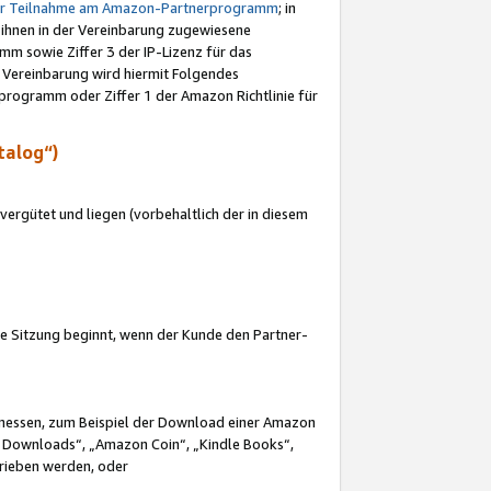
ur Teilnahme am Amazon-Partnerprogramm
; in
 ihnen in der Vereinbarung zugewiesene
m sowie Ziffer 3 der IP-Lizenz für das
 Vereinbarung wird hiermit Folgendes
programm oder Ziffer 1 der Amazon Richtlinie für
talog“)
ergütet und liegen (vorbehaltlich der in diesem
i die Sitzung beginnt, wenn der Kunde den Partner-
Ermessen, zum Beispiel der Download einer Amazon
 Downloads“, „Amazon Coin“, „Kindle Books“,
trieben werden, oder