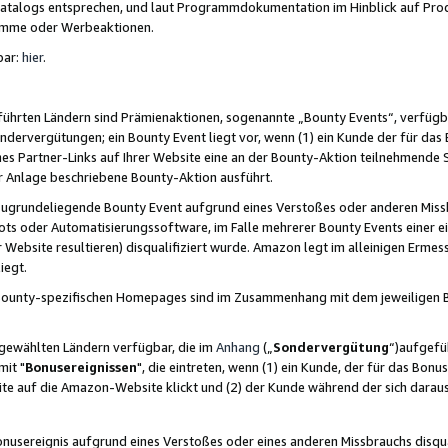
skatalogs entsprechen, und laut Programmdokumentation im Hinblick auf Pr
amme oder Werbeaktionen.
bar:
hier
.
führten Ländern sind Prämienaktionen, sogenannte „Bounty Events“, verfügb
Sondervergütungen; ein Bounty Event liegt vor, wenn (1) ein Kunde der für da
nes Partner-Links auf Ihrer Website eine an der Bounty-Aktion teilnehmende 
er Anlage beschriebene Bounty-Aktion ausführt.
ugrundeliegende Bounty Event aufgrund eines Verstoßes oder anderen Miss
ots oder Automatisierungssoftware, im Falle mehrerer Bounty Events einer e
r Website resultieren) disqualifiziert wurde. Amazon legt im alleinigen Ermess
iegt.
n Bounty-spezifischen Homepages sind im Zusammenhang mit dem jeweiligen
sgewählten Ländern verfügbar, die im
Anhang
(„
Sondervergütung
“)aufgefüh
it "
Bonusereignissen
", die eintreten, wenn (1) ein Kunde, der für das Bon
bsite auf die Amazon-Website klickt und (2) der Kunde während der sich dar
usereignis aufgrund eines Verstoßes oder eines anderen Missbrauchs disqua