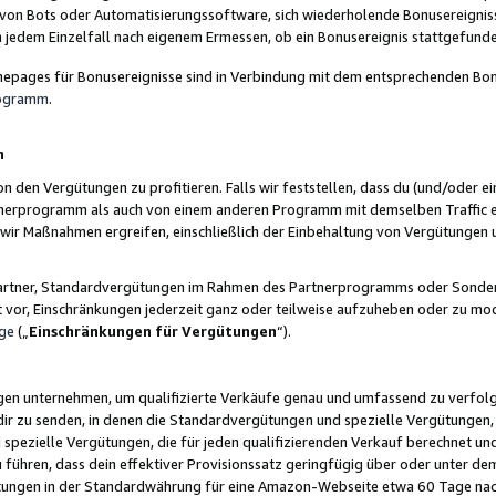
 von Bots oder Automatisierungssoftware, sich wiederholende Bonusereignisse
n jedem Einzelfall nach eigenem Ermessen, ob ein Bonusereignis stattgefund
epages für Bonusereignisse sind in Verbindung mit dem entsprechenden Bonu
rogramm
.
n
den Vergütungen zu profitieren. Falls wir feststellen, dass du (und/oder ein
erprogramm als auch von einem anderen Programm mit demselben Traffic ei
n wir Maßnahmen ergreifen, einschließlich der Einbehaltung von Vergütunge
r Partner, Standardvergütungen im Rahmen des Partnerprogramms oder Sonde
ht vor, Einschränkungen jederzeit ganz oder teilweise aufzuheben oder zu mod
ge
(„
Einschränkungen für Vergütungen
“).
ngen unternehmen, um qualifizierte Verkäufe genau und umfassend zu verfol
dir zu senden, in denen die Standardvergütungen und spezielle Vergütungen, 
pezielle Vergütungen, die für jeden qualifizierenden Verkauf berechnet un
 führen, dass dein effektiver Provisionssatz geringfügig über oder unter dem
ungen in der Standardwährung für eine Amazon-Webseite etwa 60 Tage nach