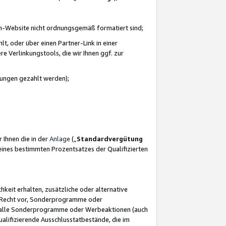
azon-Website nicht ordnungsgemäß formatiert sind;
, oder über einen Partner-Link in einer
e Verlinkungstools, die wir Ihnen ggf. zur
ütungen gezahlt werden);
 Ihnen die in der
Anlage
(„
Standardvergütung
ines bestimmten Prozentsatzes der Qualifizierten
eit erhalten, zusätzliche oder alternative
as Recht vor, Sonderprogramme oder
für alle Sonderprogramme oder Werbeaktionen (auch
lifizierende Ausschlusstatbestände, die im