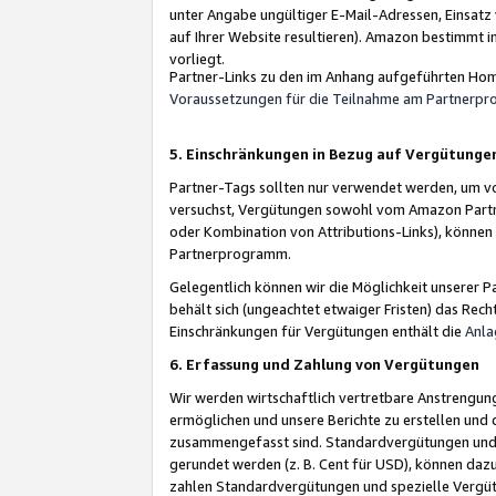
unter Angabe ungültiger E-Mail-Adressen, Einsatz
auf Ihrer Website resultieren). Amazon bestimmt i
vorliegt.
Partner-Links zu den im Anhang aufgeführten Hom
Voraussetzungen für die Teilnahme am Partnerp
5. Einschränkungen in Bezug auf Vergütunge
Partner-Tags sollten nur verwendet werden, um von 
versuchst, Vergütungen sowohl vom Amazon Partn
oder Kombination von Attributions-Links), könne
Partnerprogramm.
Gelegentlich können wir die Möglichkeit unsere
behält sich (ungeachtet etwaiger Fristen) das Rec
Einschränkungen für Vergütungen enthält die
Anla
6. Erfassung und Zahlung von Vergütungen
Wir werden wirtschaftlich vertretbare Anstrengu
ermöglichen und unsere Berichte zu erstellen und 
zusammengefasst sind. Standardvergütungen und s
gerundet werden (z. B. Cent für USD), können dazu
zahlen Standardvergütungen und spezielle Vergüt