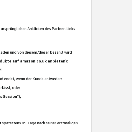
 ursprünglichen Anklicken des Partner-Links
laden und von diesem/dieser bezahlt wird
rodukte auf amazon.co.uk anbieten):
d
 und endet, wenn der Kunde entweder:
erlässt, oder
ls Session
“),
t spätestens 89 Tage nach seiner erstmaligen