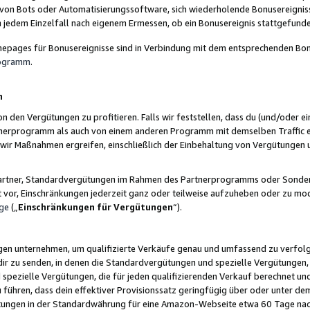
 von Bots oder Automatisierungssoftware, sich wiederholende Bonusereignisse
n jedem Einzelfall nach eigenem Ermessen, ob ein Bonusereignis stattgefund
epages für Bonusereignisse sind in Verbindung mit dem entsprechenden Bonu
rogramm
.
n
den Vergütungen zu profitieren. Falls wir feststellen, dass du (und/oder ein
erprogramm als auch von einem anderen Programm mit demselben Traffic ei
n wir Maßnahmen ergreifen, einschließlich der Einbehaltung von Vergütunge
r Partner, Standardvergütungen im Rahmen des Partnerprogramms oder Sonde
ht vor, Einschränkungen jederzeit ganz oder teilweise aufzuheben oder zu mod
ge
(„
Einschränkungen für Vergütungen
“).
ngen unternehmen, um qualifizierte Verkäufe genau und umfassend zu verfol
dir zu senden, in denen die Standardvergütungen und spezielle Vergütungen, 
pezielle Vergütungen, die für jeden qualifizierenden Verkauf berechnet un
 führen, dass dein effektiver Provisionssatz geringfügig über oder unter dem
ungen in der Standardwährung für eine Amazon-Webseite etwa 60 Tage nach