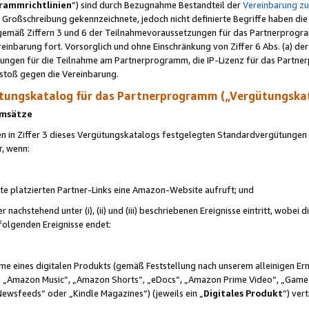
rammrichtlinien
“) sind durch Bezugnahme Bestandteil der
Vereinbarung z
Großschreibung gekennzeichnete, jedoch nicht definierte Begriffe haben die
 gemäß Ziffern 3 und 6 der Teilnahmevoraussetzungen für das Partnerprogram
nbarung fort. Vorsorglich und ohne Einschränkung von Ziffer 6 Abs. (a) der
ungen für die Teilnahme am Partnerprogramm, die IP-Lizenz für das Partner
rstoß gegen die Vereinbarung.
ungskatalog für das Partnerprogramm („Vergütungska
 Umsätze
n in Ziffer 3 dieses Vergütungskatalogs festgelegten Standardvergütungen v
r, wenn:
ite platzierten Partner-Links eine Amazon-Website aufruft; und
r nachstehend unter (i), (ii) und (iii) beschriebenen Ereignisse eintritt, wobe
 folgenden Ereignisse endet:
hme eines digitalen Produkts (gemäß Feststellung nach unserem alleinigen 
 „Amazon Music“, „Amazon Shorts“, „eDocs“, „Amazon Prime Video“, „Game
Newsfeeds“ oder „Kindle Magazines“) (jeweils ein „
Digitales Produkt
“) ver