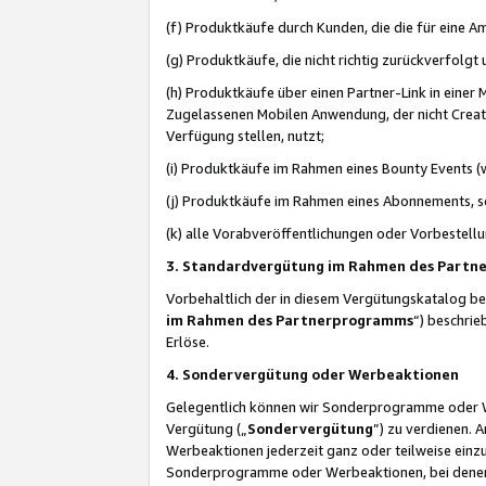
(f) Produktkäufe durch Kunden, die die für eine
(g) Produktkäufe, die nicht richtig zurückverfolg
(h) Produktkäufe über einen Partner-Link in einer
Zugelassenen Mobilen Anwendung, der nicht Creator
Verfügung stellen, nutzt;
(i) Produktkäufe im Rahmen eines Bounty Events (w
(j) Produktkäufe im Rahmen eines Abonnements, so
(k) alle Vorabveröffentlichungen oder Vorbestellu
3. Standardvergütung im Rahmen des Part
Vorbehaltlich der in diesem Vergütungskatalog b
im Rahmen des Partnerprogramms
“) beschri
Erlöse.
4. Sondervergütung oder Werbeaktionen
Gelegentlich können wir Sonderprogramme oder Wer
Vergütung („
Sondervergütung
”) zu verdienen. 
Werbeaktionen jederzeit ganz oder teilweise einz
Sonderprogramme oder Werbeaktionen, bei denen e