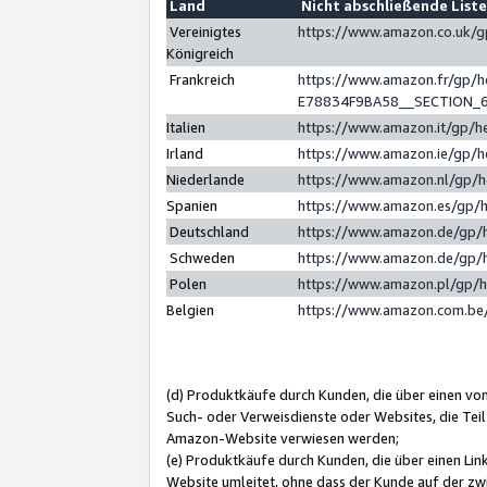
Land
Nicht abschließende List
Vereinigtes
https://www.amazon.co.uk/
Königreich
Frankreich
https://www.amazon.fr/gp/
E78834F9BA58__SECTION_
Italien
https://www.amazon.it/gp/h
Irland
https://www.amazon.ie/gp/
Niederlande
https://www.amazon.nl/gp/
Spanien
https://www.amazon.es/gp/
Deutschland
https://www.amazon.de/gp/
Schweden
https://www.amazon.de/gp/
Polen
https://www.amazon.pl/gp/
Belgien
https://www.amazon.com.be
(d) Produktkäufe durch Kunden, die über einen vo
Such- oder Verweisdienste oder Websites, die Teil
Amazon-Website verwiesen werden;
(e) Produktkäufe durch Kunden, die über einen Li
Website umleitet, ohne dass der Kunde auf der zw