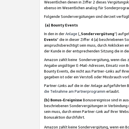
Wesentlichen denen in Ziffer 2 dieses Vergütung
ebenso im Wesentlichen analog für Sonderprogr
Folgende Sondervergütungen sind derzeit verfüg
(a) Bounty Events
In den in der
Anlage
(„
Sondervergütung
“) aufge
Events
“ die in dieser Ziffer 4 (a) beschriebenen 
anspruchsberechtigt sein muss, durch Anklicken ei
der Kunde in der entsprechenden Sitzung die in d
Amazon zahlt keine Sondervergütung, wenn das z
Angabe ungültiger E-Mail-Adressen, Einsatz von B
Bounty Events, die nicht aus Partner-Links auf Ihre
gegeben ist oder ein Verstoß oder Missbrauch vorl
Partner-Links auf die in der Anlage aufgeführte
die Teilnahme am Partnerprogramm
erlaubt.
(b) Bonus-Ereignisse
Bonusereignisse sind in au
beschriebenen Sondervergütungen in Verbindung m
sein muss, durch einen Partner-Link auf Ihrer We
Bonusaktion durchführt.
Amazon zahlt keine Sondervergütung, wenn ein Bon