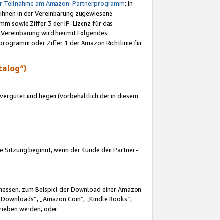
ur Teilnahme am Amazon-Partnerprogramm
; in
 ihnen in der Vereinbarung zugewiesene
m sowie Ziffer 3 der IP-Lizenz für das
 Vereinbarung wird hiermit Folgendes
programm oder Ziffer 1 der Amazon Richtlinie für
talog“)
ergütet und liegen (vorbehaltlich der in diesem
i die Sitzung beginnt, wenn der Kunde den Partner-
Ermessen, zum Beispiel der Download einer Amazon
 Downloads“, „Amazon Coin“, „Kindle Books“,
trieben werden, oder