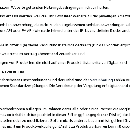
 Amazon-Website geltenden Nutzungsbedingungen nicht einhalten;
t und erfasst werden, weil die Links von Ihrer Website zu der jeweiligen Am
 Mobilen Anwendung, die nicht zu den Zugelassenen Mobilen Anwendungen zählt
s API oder PA API (wie nachstehend unter der IP-Lizenz definiert) oder ander
ie in Ziffer 4 (a) dieses Vergütungskatalogs definiert) (für das Sonderverg
weit nicht im Vertrag abweichend vereinbart, und
ngen von Produkten, die nicht auf einer Produkt-Listenseite verfügbar sind.
nerprogramms
eschriebenen Einschränkungen und der Einhaltung der
Vereinbarung
zahlen wir
ebenen Standardvergütungen. Die Berechnung der Vergütung erfolgt anhand e
beaktionen auflegen, im Rahmen derer alle oder einige Partner die Möglichk
Amazon behält sich (ungeachtet in dieser Ziffer ggf. angegebener Fristen) d
ustellen oder zu modifizieren. Sofern nichts anderes bestimmt ist, gelten 
s nicht um Produktverkäufe geht/nicht zu Produktverkäufen kommt) disqua