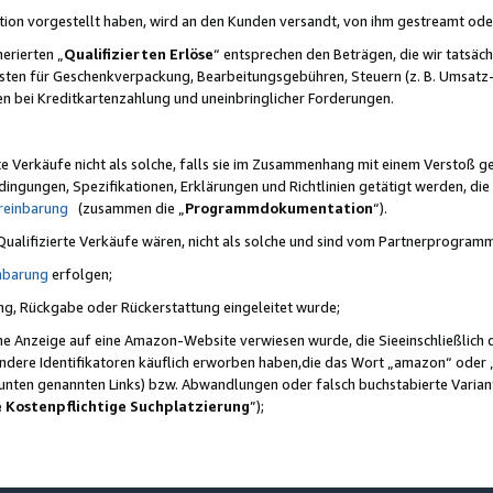
ktion vorgestellt haben, wird an den Kunden versandt, von ihm gestreamt od
erierten „
Qualifizierten Erlöse
“ entsprechen den Beträgen, die wir tatsäch
sten für Geschenkverpackung, Bearbeitungsgebühren, Steuern (z. B. Umsatz-
en bei Kreditkartenzahlung und uneinbringlicher Forderungen.
e Verkäufe nicht als solche, falls sie im Zusammenhang mit einem Verstoß 
ungen, Spezifikationen, Erklärungen und Richtlinien getätigt werden, die 
reinbarung
(zusammen die „
Programmdokumentation
“).
 Qualifizierte Verkäufe wären, nicht als solche und sind vom Partnerprogra
nbarung
erfolgen;
ung, Rückgabe oder Rückerstattung eingeleitet wurde;
ine Anzeige auf eine Amazon-Website verwiesen wurde, die Sieeinschließlich
ndere Identifikatoren käuflich erworben haben,die das Wort „amazon“ oder 
e unten genannten Links) bzw. Abwandlungen oder falsch buchstabierte Varia
e Kostenpflichtige Suchplatzierung
”);