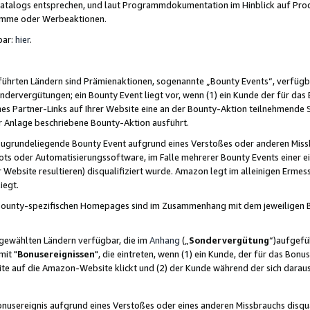
skatalogs entsprechen, und laut Programmdokumentation im Hinblick auf Pr
amme oder Werbeaktionen.
bar:
hier
.
führten Ländern sind Prämienaktionen, sogenannte „Bounty Events“, verfügb
Sondervergütungen; ein Bounty Event liegt vor, wenn (1) ein Kunde der für da
nes Partner-Links auf Ihrer Website eine an der Bounty-Aktion teilnehmende 
er Anlage beschriebene Bounty-Aktion ausführt.
ugrundeliegende Bounty Event aufgrund eines Verstoßes oder anderen Miss
ots oder Automatisierungssoftware, im Falle mehrerer Bounty Events einer e
r Website resultieren) disqualifiziert wurde. Amazon legt im alleinigen Ermess
iegt.
n Bounty-spezifischen Homepages sind im Zusammenhang mit dem jeweiligen
sgewählten Ländern verfügbar, die im
Anhang
(„
Sondervergütung
“)aufgefüh
it "
Bonusereignissen
", die eintreten, wenn (1) ein Kunde, der für das Bon
bsite auf die Amazon-Website klickt und (2) der Kunde während der sich dar
usereignis aufgrund eines Verstoßes oder eines anderen Missbrauchs disqua