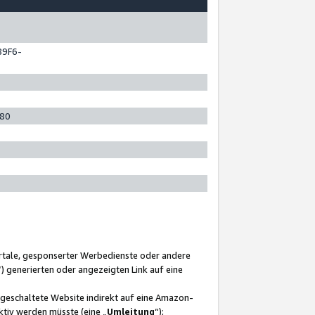
89F6-
280
ortale, gesponserter Werbedienste oder andere
“) generierten oder angezeigten Link auf eine
ngeschaltete Website indirekt auf eine Amazon-
ktiv werden müsste (eine „
Umleitung
“);