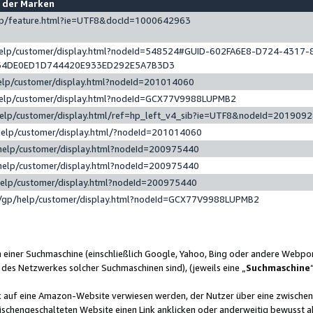
e der Marken
gp/feature.html?ie=UTF8&docId=1000642963
help/customer/display.html?nodeId=548524#GUID-602FA6E8-D724-4317-
64DE0ED1D744420E933ED292E5A7B3D3
elp/customer/display.html?nodeId=201014060
help/customer/display.html?nodeId=GCX77V9988LUPMB2
help/customer/display.html/ref=hp_left_v4_sib?ie=UTF8&nodeId=201909
help/customer/display.html/?nodeId=201014060
help/customer/display.html?nodeId=200975440
help/customer/display.html?nodeId=200975440
help/customer/display.html?nodeId=200975440
/gp/help/customer/display.html?nodeId=GCX77V9988LUPMB2
n einer Suchmaschine (einschließlich Google, Yahoo, Bing oder andere Webp
 des Netzwerkes solcher Suchmaschinen sind), (jeweils eine „
Suchmaschine
nk auf eine Amazon-Website verwiesen werden, der Nutzer über eine zwische
ischengeschalteten Website einen Link anklicken oder anderweitig bewusst a