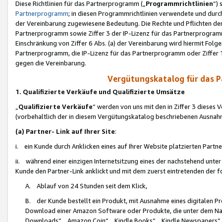
Diese Richtlinien für das Partnerprogramm („
Programmrichtlinien
“)
Partnerprogramm
; in diesen Programmrichtlinien verwendete und durch
der Vereinbarung zugewiesene Bedeutung. Die Rechte und Pflichten de
Partnerprogramm sowie Ziffer 3 der IP-Lizenz für das Partnerprogram
Einschränkung von Ziffer 6 Abs. (a) der Vereinbarung wird hiermit Fol
Partnerprogramm, die IP-Lizenz für das Partnerprogramm oder Ziffer 1
gegen die Vereinbarung.
Vergütungskatalog für das 
1. Qualifizierte Verkäufe und Qualifizierte Umsätze
„
Qualifizierte Verkäufe
“ werden von uns mit den in Ziffer 3 diese
(vorbehaltlich der in diesem Vergütungskatalog beschriebenen Ausnah
(a) Partner- Link auf Ihrer Site
:
i. ein Kunde durch Anklicken eines auf Ihrer Website platzierten Part
ii. während einer einzigen Internetsitzung eines der nachstehend unter (i)
Kunde den Partner-Link anklickt und mit dem zuerst eintretenden der f
A. Ablauf von 24 Stunden seit dem Klick,
B. der Kunde bestellt ein Produkt, mit Ausnahme eines digitalen P
Download einer Amazon Software oder Produkte, die unter dem N
Downloads“, „Amazon Coin“, „Kindle Books“, „Kindle Newspapers“, „