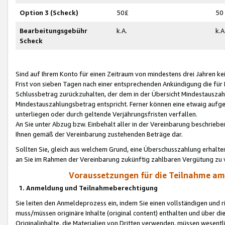
Option 3 (Scheck)
50£
50
Bearbeitungsgebühr
k.A.
k.A
Scheck
Sind auf Ihrem Konto für einen Zeitraum von mindestens drei Jahren kein
Frist von sieben Tagen nach einer entsprechenden Ankündigung die für
Schlussbetrag zurückzuhalten, der dem in der Übersicht Mindestausz
Mindestauszahlungsbetrag entspricht. Ferner können eine etwaig aufg
unterliegen oder durch geltende Verjährungsfristen verfallen.
An Sie unter Abzug bzw. Einbehalt aller in der Vereinbarung beschrieb
Ihnen gemäß der Vereinbarung zustehenden Beträge dar.
Sollten Sie, gleich aus welchem Grund, eine Überschusszahlung erhalte
an Sie im Rahmen der Vereinbarung zukünftig zahlbaren Vergütung zu 
Voraussetzungen für die Teilnahme a
1. Anmeldung und Teilnahmeberechtigung
Sie leiten den Anmeldeprozess ein, indem Sie einen vollständigen und 
muss/müssen originäre Inhalte (original content) enthalten und über d
Originalinhalte, die Materialien von Dritten verwenden, müssen wese