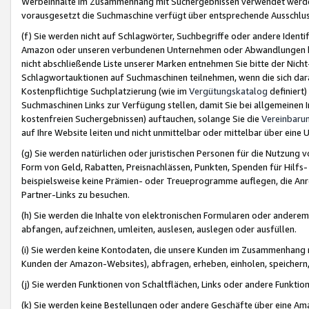
Werbeinhalte im Zusammenhang mit Suchergebnissen verwendet werden,
vorausgesetzt die Suchmaschine verfügt über entsprechende Ausschlu
(f) Sie werden nicht auf Schlagwörter, Suchbegriffe oder andere Ident
Amazon oder unseren verbundenen Unternehmen oder Abwandlungen bzw
nicht abschließende Liste unserer Marken entnehmen Sie bitte der Nich
Schlagwortauktionen auf Suchmaschinen teilnehmen, wenn die sich da
Kostenpflichtige Suchplatzierung (wie im
Vergütungskatalog
definiert
Suchmaschinen Links zur Verfügung stellen, damit Sie bei allgemeinen I
kostenfreien Suchergebnissen) auftauchen, solange Sie die
Vereinbaru
auf Ihre Website leiten und nicht unmittelbar oder mittelbar über eine
(g) Sie werden natürlichen oder juristischen Personen für die Nutzung 
Form von Geld, Rabatten, Preisnachlässen, Punkten, Spenden für Hilfs
beispielsweise keine Prämien- oder Treueprogramme auflegen, die Anrei
Partner-Links zu besuchen.
(h) Sie werden die Inhalte von elektronischen Formularen oder anderem M
abfangen, aufzeichnen, umleiten, auslesen, auslegen oder ausfüllen.
(i) Sie werden keine Kontodaten, die unsere Kunden im Zusammenhang 
Kunden der Amazon-Websites), abfragen, erheben, einholen, speichern,
(j) Sie werden Funktionen von Schaltflächen, Links oder andere Funkti
(k) Sie werden keine Bestellungen oder andere Geschäfte über eine Ama