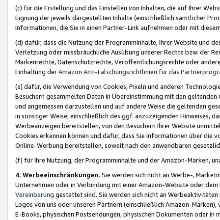
(c) für die Erstellung und das Einstellen von Inhalten, die auf Ihrer We
Eignung der jeweils dargestellten Inhalte (einschließlich sämtlicher 
Informationen, die Sie in einen Partner-Link aufnehmen oder mit diese
(d) dafür, dass die Nutzung der Programminhalte, Ihrer Website und des 
Verletzung oder missbräuchliche Ausübung unserer Rechte bzw. der Recht
Markenrechte, Datenschutzrechte, Veröffentlichungsrechte oder anderer
Einhaltung der
Amazon Anti-Fälschungsrichtlinien für das Partnerpro
(e) dafür, die Verwendung von Cookies, Pixeln und anderen Technologien
Besuchern gesammelten Daten in Übereinstimmung mit den geltenden Ge
und angemessen darzustellen und auf andere Weise die geltenden geset
in sonstiger Weise, einschließlich des ggf. anzuzeigenden Hinweises, d
Werbeanzeigen bereitstellen, von den Besuchern Ihrer Website unmitte
Cookies erkennen können und dafür, dass Sie Informationen über die v
Online-Werbung bereitstellen, soweit nach den anwendbaren gesetzlic
(f) für Ihre Nutzung, der Programminhalte und der Amazon-Marken, u
4. Werbeeinschränkungen.
Sie werden sich nicht an Werbe-, Market
Unternehmen oder in Verbindung mit einer Amazon-Website oder dem Pa
Vereinbarung
gestattet sind. Sie werden sich nicht an Werbeaktivitäten
Logos von uns oder unseren Partnern (einschließlich Amazon-Marken), 
E-Books, physischen Postsendungen, physischen Dokumenten oder in 