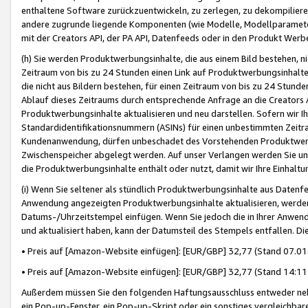
enthaltene Software zurückzuentwickeln, zu zerlegen, zu dekompilier
andere zugrunde liegende Komponenten (wie Modelle, Modellparameter
mit der Creators API, der PA API, Datenfeeds oder in den Produkt Werb
(h) Sie werden Produktwerbungsinhalte, die aus einem Bild bestehen, ni
Zeitraum von bis zu 24 Stunden einen Link auf Produktwerbungsinhalte
die nicht aus Bildern bestehen, für einen Zeitraum von bis zu 24 Stund
Ablauf dieses Zeitraums durch entsprechende Anfrage an die Creators 
Produktwerbungsinhalte aktualisieren und neu darstellen. Sofern wir Ih
Standardidentifikationsnummern (ASINs) für einen unbestimmten Zeitra
Kundenanwendung, dürfen unbeschadet des Vorstehenden Produktwerbu
Zwischenspeicher abgelegt werden. Auf unser Verlangen werden Sie un
die Produktwerbungsinhalte enthält oder nutzt, damit wir Ihre Einhalt
(i) Wenn Sie seltener als stündlich Produktwerbungsinhalte aus Datenfe
Anwendung angezeigten Produktwerbungsinhalte aktualisieren, werden 
Datums-/Uhrzeitstempel einfügen. Wenn Sie jedoch die in Ihrer Anwe
und aktualisiert haben, kann der Datumsteil des Stempels entfallen. Dies
• Preis auf [Amazon-Website einfügen]: [EUR/GBP] 32,77 (Stand 07.01.
• Preis auf [Amazon-Website einfügen]: [EUR/GBP] 32,77 (Stand 14:11 
Außerdem müssen Sie den folgenden Haftungsausschluss entweder neb
ein Pop-up-Fenster, ein Pop-up-Skript oder ein sonstiges vergleichba