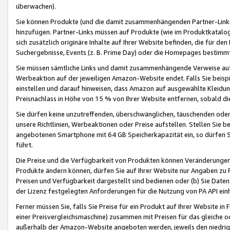
überwachen).
Sie können Produkte (und die damit zusammenhängenden Partner-Links)
hinzufügen. Partner-Links müssen auf Produkte (wie im Produktkatalog de
sich zusätzlich originäre Inhalte auf Ihrer Website befinden, die für 
Suchergebnisse, Events (z. B. Prime Day) oder die Homepages bestimmte
Sie müssen sämtliche Links und damit zusammenhängende Verweise auf z
Werbeaktion auf der jeweiligen Amazon-Website endet. Falls Sie beisp
einstellen und darauf hinweisen, dass Amazon auf ausgewählte Kleidun
Preisnachlass in Höhe von 15 % von Ihrer Website entfernen, sobald di
Sie dürfen keine unzutreffenden, überschwänglichen, täuschenden od
unsere Richtlinien, Werbeaktionen oder Preise aufstellen. Stellen Sie 
angebotenen Smartphone mit 64 GB Speicherkapazität ein, so dürfen S
führt.
Die Preise und die Verfügbarkeit von Produkten können Veränderungen 
Produkte ändern können, dürfen Sie auf Ihrer Website nur Angaben zu P
Preisen und Verfügbarkeit dargestellt sind bedienen oder (b) Sie Daten
der Lizenz festgelegten Anforderungen für die Nutzung von PA API einh
Ferner müssen Sie, falls Sie Preise für ein Produkt auf Ihrer Website in 
einer Preisvergleichsmaschine) zusammen mit Preisen für das gleiche o
außerhalb der Amazon-Website angeboten werden, jeweils den niedrigst