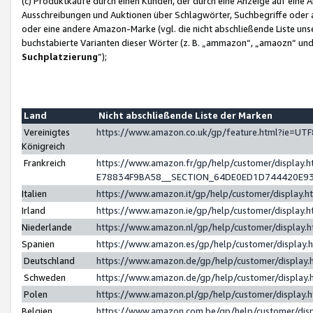
(c) Produktkäufe durch einen Kunden, der durch eine Anzeige auf eine 
Ausschreibungen und Auktionen über Schlagwörter, Suchbegriffe oder 
oder eine andere Amazon-Marke (vgl. die nicht abschließende Liste un
buchstabierte Varianten dieser Wörter (z. B. „ammazon“, „amaozn“ und „
Suchplatzierung
”);
Land
Nicht abschließende Liste der Marken
Vereinigtes
https://www.amazon.co.uk/gp/feature.html?ie=U
Königreich
Frankreich
https://www.amazon.fr/gp/help/customer/displa
E78834F9BA58__SECTION_64DE0ED1D744420E9
Italien
https://www.amazon.it/gp/help/customer/display
Irland
https://www.amazon.ie/gp/help/customer/displa
Niederlande
https://www.amazon.nl/gp/help/customer/display
Spanien
https://www.amazon.es/gp/help/customer/display
Deutschland
https://www.amazon.de/gp/help/customer/displa
Schweden
https://www.amazon.de/gp/help/customer/displa
Polen
https://www.amazon.pl/gp/help/customer/display
Belgien
https://www.amazon.com.be/gp/help/customer/d