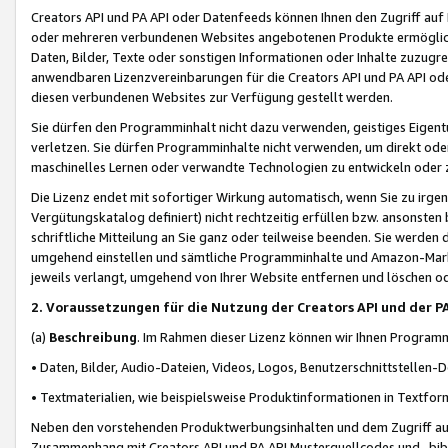
Creators API und PA API oder Datenfeeds können Ihnen den Zugriff auf D
oder mehreren verbundenen Websites angebotenen Produkte ermögliche
Daten, Bilder, Texte oder sonstigen Informationen oder Inhalte zuzugre
anwendbaren Lizenzvereinbarungen für die Creators API und PA API od
diesen verbundenen Websites zur Verfügung gestellt werden.
Sie dürfen den Programminhalt nicht dazu verwenden, geistiges Eigent
verletzen. Sie dürfen Programminhalte nicht verwenden, um direkt ode
maschinelles Lernen oder verwandte Technologien zu entwickeln oder zu
Die Lizenz endet mit sofortiger Wirkung automatisch, wenn Sie zu irg
Vergütungskatalog definiert) nicht rechtzeitig erfüllen bzw. ansonsten
schriftliche Mitteilung an Sie ganz oder teilweise beenden. Sie werden
umgehend einstellen und sämtliche Programminhalte und Amazon-Marke
jeweils verlangt, umgehend von Ihrer Website entfernen und löschen od
2. Voraussetzungen für die Nutzung der Creators API und der P
(a)
Beschreibung
. Im Rahmen dieser Lizenz können wir Ihnen Programmi
• Daten, Bilder, Audio-Dateien, Videos, Logos, Benutzerschnittstellen-
• Textmaterialien, wie beispielsweise Produktinformationen in Textfor
Neben den vorstehenden Produktwerbungsinhalten und dem Zugriff auf 
Zusammenhang mit Creators API und PA API Musterquellcodes und -bibli