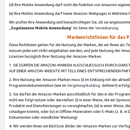
(d) Ihre Mobile Anwendung darf nicht die Funktion von Amazons eige
(e) Ihre Mobile Anwendung darf keine Amazon-Webpages in WebView 
Wir prüfen Ihre Anwendung und benachrichtigen Sie, ob sie angenomm
„
Zugelassene Mobile Anwendung
“ im Sinne der
Vereinbarung
.
Markenrichtlinien für das 
Diese Richtlinien gelten für die Nutzung der Marken, die wir Ihnen als 
müssen jederzeit strikt eingehalten werden, und jede Nutzung der Ama
Lizenzen bezüglich Ihrer Nutzung der Amazon-Marken.
1. SIE DÜRFEN DIE AMAZON-MARKEN AUSSCHLIESSLICH DURCH DARS
AUF EINER AMAZON-WEBSITE MITTELS EINES ENTSPRECHENDEN PART
2. Ihre Nutzung der Amazon-Marken muss (i) im Einklang mit der aktuells
Programmdokumentation (wie im
Vergütungskatalog
definiert) erfolg
3. Sie dürfen die Amazon-Marken ausschließlich für den in der Progr
nicht wie folgt nutzen oder darstellen: (i) in einer Weise, die ein Spo
Produkte und Dienstleistungen zu verunglimpfen, (iii) in einer Weise
schädigen könnte, oder (iv) in Offline-Materialien oder E-Mails (z. B.
Dokumenten oder mündlicher Werbung).
4. Wir werden Ihnen ein Bild bzw. Bilder der Amazon-Marken zur Verfüg