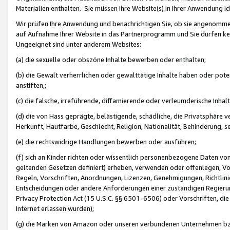
Materialien enthalten. Sie müssen Ihre Website(s) in Ihrer Anwendung ide
Wir prüfen Ihre Anwendung und benachrichtigen Sie, ob sie angenommen
auf Aufnahme Ihrer Website in das Partnerprogramm und Sie dürfen kei
Ungeeignet sind unter anderem Websites:
(a) die sexuelle oder obszöne Inhalte bewerben oder enthalten;
(b) die Gewalt verherrlichen oder gewalttätige Inhalte haben oder pot
anstiften,;
(c) die falsche, irreführende, diffamierende oder verleumderische Inha
(d) die von Hass geprägte, belästigende, schädliche, die Privatsphäre v
Herkunft, Hautfarbe, Geschlecht, Religion, Nationalität, Behinderung, 
(e) die rechtswidrige Handlungen bewerben oder ausführen;
(f) sich an Kinder richten oder wissentlich personenbezogene Daten vo
geltenden Gesetzen definiert) erheben, verwenden oder offenlegen, Vo
Regeln, Vorschriften, Anordnungen, Lizenzen, Genehmigungen, Richtlini
Entscheidungen oder andere Anforderungen einer zuständigen Regierung
Privacy Protection Act (15 U.S.C. §§ 6501-6506) oder Vorschriften, di
Internet erlassen wurden);
(g) die Marken von Amazon oder unseren verbundenen Unternehmen b