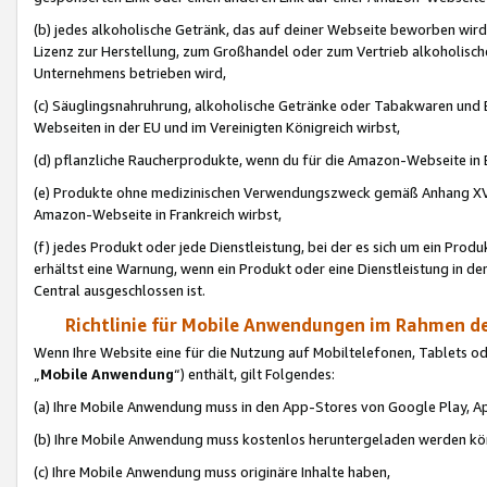
(b) jedes alkoholische Getränk, das auf deiner Webseite beworben wird
Lizenz zur Herstellung, zum Großhandel oder zum Vertrieb alkoholisch
Unternehmens betrieben wird,
(c) Säuglingsnahruhrung, alkoholische Getränke oder Tabakwaren und E
Webseiten in der EU und im Vereinigten Königreich wirbst,
(d) pflanzliche Raucherprodukte, wenn du für die Amazon-Webseite in B
(e) Produkte ohne medizinischen Verwendungszweck gemäß Anhang XVI 
Amazon-Webseite in Frankreich wirbst,
(f) jedes Produkt oder jede Dienstleistung, bei der es sich um ein Prod
erhältst eine Warnung, wenn ein Produkt oder eine Dienstleistung in de
Central ausgeschlossen ist.
Richtlinie für Mobile Anwendungen im Rahmen de
Wenn Ihre Website eine für die Nutzung auf Mobiltelefonen, Tablets 
„
Mobile Anwendung
“) enthält, gilt Folgendes:
(a) Ihre Mobile Anwendung muss in den App-Stores von Google Play, A
(b) Ihre Mobile Anwendung muss kostenlos heruntergeladen werden könn
(c) Ihre Mobile Anwendung muss originäre Inhalte haben,