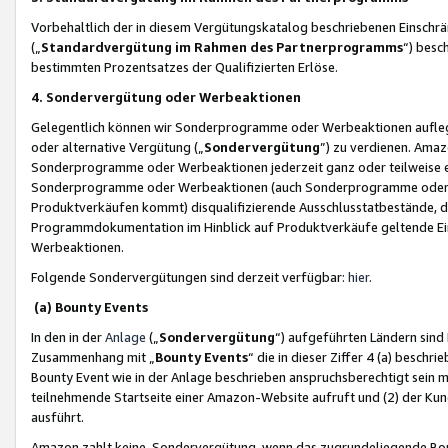
Vorbehaltlich der in diesem Vergütungskatalog beschriebenen Einschr
(„
Standardvergütung im Rahmen des Partnerprogramms
“) besc
bestimmten Prozentsatzes der Qualifizierten Erlöse.
4. Sondervergütung oder Werbeaktionen
Gelegentlich können wir Sonderprogramme oder Werbeaktionen auflegen,
oder alternative Vergütung („
Sondervergütung
”) zu verdienen. Amazo
Sonderprogramme oder Werbeaktionen jederzeit ganz oder teilweise einz
Sonderprogramme oder Werbeaktionen (auch Sonderprogramme oder We
Produktverkäufen kommt) disqualifizierende Ausschlusstatbestände, di
Programmdokumentation im Hinblick auf Produktverkäufe geltende E
Werbeaktionen.
Folgende Sondervergütungen sind derzeit verfügbar:
hier
.
(a) Bounty Events
In den in der
Anlage
(„
Sondervergütung
“) aufgeführten Ländern sind
Zusammenhang mit „
Bounty Events
“ die in dieser Ziffer 4 (a) besch
Bounty Event wie in der Anlage beschrieben anspruchsberechtigt sein mu
teilnehmende Startseite einer Amazon-Website aufruft und (2) der Kun
ausführt.
Amazon zahlt keine Sondervergütung, wenn das zugrundeliegende Boun