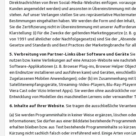
Direktnachrichten von Ihren Social-Media-Websites einfügen. vorausg
Kunden angemeldet werden) und ansonsten in Übereinstimmung mit der
stehen. Auf unser Verlangen stellen Sie uns repräsentative Mustermater
Bestimmungen eingehalten haben. Wir werden die Form und den Inhalt, di
Sie die Zertifizierung nicht in Übereinstimmung mit unserer Aufforderu
Klarstellung: (i) Für die Zwecke der geltenden Marketinggesetze (z. 
von 1991 und ähnlicher oder Nachfolgegesetze) sind Sie der „Absender“ j
Gesetze und Standards und Best Practices der Marketingbranche für 
5. Verbreitung von Partner-Links über Software und Geräte
Sie
nutzen bzw. keine Verlinkungen auf eine Amazon-Website wie nachsteh
Software-Applikationen (z. B. Browser Plug-ins, Browser Helper Objec
ein Endnutzer installieren und ausführen kann) und Geräten, einschlie
Zugelassenen Mobilen Anwendungen); oder (b) im Zusammenhang mit bzw.
Satellitenempfangsgeräte, Streaming-Video-Playern, Blu-Ray-Playern 
Viera Cast oder Vizio Internet Apps). Sie werden ohne ausdrückliche v
Entwicklung von Modellen des maschinellen Lernens oder verwandter 
6. Inhalte auf Ihrer Website
. Sie tragen die ausschließliche Verantwo
(a) Sie werden Programminhalte in keiner Weise ergänzen, löschen oder
Informationen; Sie dürfen aus einer Bilddatei bestehende Programminhal
erhalten bleiben bzw. aus Text bestehende Programminhalte so kürzen, 
Kürzung nicht sachlich falsch oder irreführend wird. Einige Arten von L