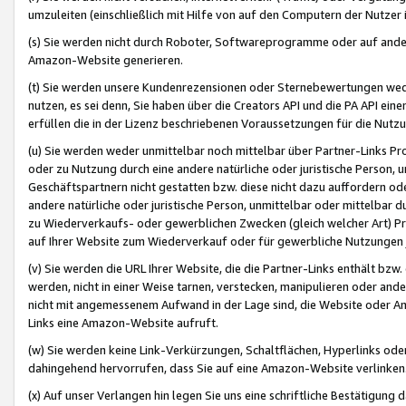
umzuleiten (einschließlich mit Hilfe von auf den Computern der Nutzer i
(s) Sie werden nicht durch Roboter, Softwareprogramme oder auf andere
Amazon-Website generieren.
(t) Sie werden unsere Kundenrezensionen oder Sternebewertungen wed
nutzen, es sei denn, Sie haben über die Creators API und die PA API e
erfüllen die in der Lizenz beschriebenen Voraussetzungen für die Nutzu
(u) Sie werden weder unmittelbar noch mittelbar über Partner-Links P
oder zu Nutzung durch eine andere natürliche oder juristische Person,
Geschäftspartnern nicht gestatten bzw. diese nicht dazu auffordern od
andere natürliche oder juristische Person, unmittelbar oder mittelbar
zu Wiederverkaufs- oder gewerblichen Zwecken (gleich welcher Art) 
auf Ihrer Website zum Wiederverkauf oder für gewerbliche Nutzungen 
(v) Sie werden die URL Ihrer Website, die die Partner-Links enthält b
werden, nicht in einer Weise tarnen, verstecken, manipulieren oder and
nicht mit angemessenem Aufwand in der Lage sind, die Website oder A
Links eine Amazon-Website aufruft.
(w) Sie werden keine Link-Verkürzungen, Schaltflächen, Hyperlinks ode
dahingehend hervorrufen, dass Sie auf eine Amazon-Website verlinken
(x) Auf unser Verlangen hin legen Sie uns eine schriftliche Bestätigung