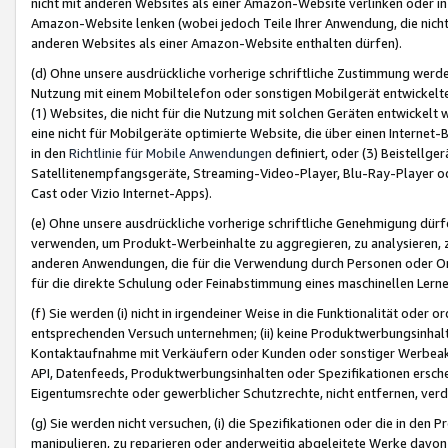
nicht mit anderen Websites als einer Amazon-Website verlinken oder i
Amazon-Website lenken (wobei jedoch Teile Ihrer Anwendung, die nich
anderen Websites als einer Amazon-Website enthalten dürfen).
(d) Ohne unsere ausdrückliche vorherige schriftliche Zustimmung werd
Nutzung mit einem Mobiltelefon oder sonstigen Mobilgerät entwickelt
(1) Websites, die nicht für die Nutzung mit solchen Geräten entwickelt
eine nicht für Mobilgeräte optimierte Website, die über einen Interne
in den
Richtlinie für Mobile Anwendungen
definiert, oder (3) Beistellge
Satellitenempfangsgeräte, Streaming-Video-Player, Blu-Ray-Player ode
Cast oder Vizio Internet-Apps).
(e) Ohne unsere ausdrückliche vorherige schriftliche Genehmigung dürfe
verwenden, um Produkt-Werbeinhalte zu aggregieren, zu analysieren, 
anderen Anwendungen, die für die Verwendung durch Personen oder Or
für die direkte Schulung oder Feinabstimmung eines maschinellen Lern
(f) Sie werden (i) nicht in irgendeiner Weise in die Funktionalität ode
entsprechenden Versuch unternehmen; (ii) keine Produktwerbungsinha
Kontaktaufnahme mit Verkäufern oder Kunden oder sonstiger Werbeaktiv
API, Datenfeeds, Produktwerbungsinhalten oder Spezifikationen erschei
Eigentumsrechte oder gewerblicher Schutzrechte, nicht entfernen, verd
(g) Sie werden nicht versuchen, (i) die Spezifikationen oder die in de
manipulieren, zu reparieren oder anderweitig abgeleitete Werke davon z