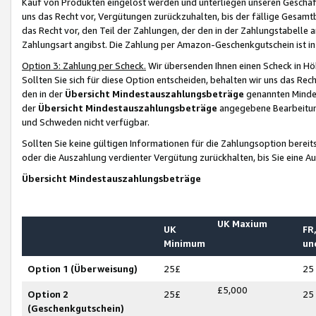
Kauf von Produkten eingelöst werden und unterliegen unseren Geschäf
uns das Recht vor, Vergütungen zurückzuhalten, bis der fällige Gesamt
das Recht vor, den Teil der Zahlungen, der den in der Zahlungstabelle 
Zahlungsart angibst. Die Zahlung per Amazon-Geschenkgutschein ist in
Option 3: Zahlung per Scheck.
Wir übersenden Ihnen einen Scheck in Höh
Sollten Sie sich für diese Option entscheiden, behalten wir uns das Rec
den in der
Übersicht Mindestauszahlungsbeträge
genannten Mindest
der
Übersicht Mindestauszahlungsbeträge
angegebene Bearbeitung
und Schweden nicht verfügbar.
Sollten Sie keine gültigen Informationen für die Zahlungsoption bereit
oder die Auszahlung verdienter Vergütung zurückhalten, bis Sie eine A
Übersicht Mindestauszahlungsbeträge
UK Maxium
UK
FR,
Minimum
un
Option 1 (Überweisung)
25£
25
£5,000
Option 2
25£
25
(Geschenkgutschein)