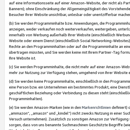
auf eine Informationsseite auf einer Amazon-Website, der nicht als Part
Bannern); ohne Einschränkung der Allgemeingültigkeit des Vorstehende
Besucher Ihrer Website unsichtbar, unlesbar oder unentzifferbar mache
(b) Sie werden Programminhalte bzw. Anwendungen, die Programminhalt
anzeigen, weder verkaufen noch weiterverkaufen, weitergeben, unterli
innerhalb von Werbung außerhalb Ihrer Website (einschließlich Werbun
Website oder einem Dienst (einschließlich Social Networking-Website
Rechte an den Programminhalten oder auf die Programminhalte an eine a
übertragen müssten, und Sie werden keine mit Ihrem Partner-Tag formati
Ihre Website ist.
(c) Sie werden Programminhalte, die nicht mehr auf einer Amazon-Websit
mehr zur Nutzung zur Verfügung stehen, umgehend von Ihrer Website e
(d) Sie werden keine Programminhalte, einschließlich in den Programmin
eine Person bzw. ein Unternehmen ein bestimmtes Produkt, eine Dienstle
geschäftlichen Beziehung oder Verbindung zu diesen steht (einschließli
Programminhalten).
(e) Sie werden Amazon-Marken (wie in den
Markenrichtlinien
definiert) 
„ammazon“, „amaozn“ und „kindel“) nicht zwecks Nutzung in einer Suc
Versuch unternehmen). Zusätzlich zu sonstigen Amazon zur Verfügung 
sorgen, dass von uns benannte Suchmaschinen Geschützte Begriffe (wie 