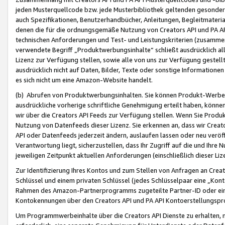
jeden Musterquellcode bzw. jede Musterbibliothek geltenden gesonder
auch Spezifikationen, Benutzerhandbücher, Anleitungen, Begleitmaterial
denen die für die ordnungsgemäße Nutzung von Creators API und PA A
technischen Anforderungen und Test- und Leistungskriterien (zusammen
verwendete Begriff „Produktwerbungsinhalte“ schließt ausdrücklich al
Lizenz zur Verfügung stellen, sowie alle von uns zur Verfügung gestel
ausdrücklich nicht auf Daten, Bilder, Texte oder sonstige Informatione
es sich nicht um eine Amazon-Website handelt.
(b) Abrufen von Produktwerbungsinhalten. Sie können Produkt-Werbein
ausdrückliche vorherige schriftliche Genehmigung erteilt haben, könn
wir über die Creators API Feeds zur Verfügung stellen. Wenn Sie Produk
Nutzung von Datenfeeds dieser Lizenz. Sie erkennen an, dass wir Creat
API oder Datenfeeds jederzeit ändern, auslaufen lassen oder neu veröffe
Verantwortung liegt, sicherzustellen, dass Ihr Zugriff auf die und Ihr
jeweiligen Zeitpunkt aktuellen Anforderungen (einschließlich dieser Liz
Zur Identifizierung Ihres Kontos und zum Stellen von Anfragen an Crea
Schlüssel und einem privaten Schlüssel (jedes Schlüsselpaar eine „Kon
Rahmen des Amazon-Partnerprogramms zugeteilte Partner-ID oder ein
Kontokennungen über den Creators API und PA API Kontoerstellungspro
Um Programmwerbeinhalte über die Creators API Dienste zu erhalten, m