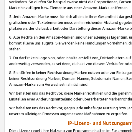
verändern. So dürfen Sie beispielsweise nicht die Proportionen, Farb
Marke hinzufügen bzw. Elemente aus einer Amazon-Marke entfernen.
5. Jede Amazon-Marke muss für sich alleine in ihrer Gesamtheit darge
grafischen oder Textelementen muss ein hinreichender Abstand gegebe
platzieren, der die Lesbarkeit oder Darstellung dieser Amazon-Marke b
6. Alle Rechte an den Amazon-Marken sind unser alleiniges Eigentum, 
kommt alleine uns zugute. Sie werden keine Handlungen vornehmen, 
stehen.
7. Du darfst kein Logo von, oder Inhalte erstellt von,
Drittanbietern au
anderweitig verwenden, es sei denn, du hast von diesem Verkäufer oder
8. Sie dürfen in keiner Rechtsordnung Marken nutzen oder zur Eintragu
keiner Rechtsordnung Marken, Domain-Namen, Subdomain-Namen, Benu
Amazon-Marke zum Verwechseln ähnlich sind.
Wir behalten uns das Recht vor, diese Markenrichtlinien und die gene
Einstellen einer Änderungsmitteilung oder überarbeiteter Markenricht
Wir behalten uns das Recht vor, gegen jede unbefugte Nutzung bzw. jede 
unserem alleinigen Ermessen angemessene Maßnahmen zu ergreifen.
IP-Lizenz- und Nutzungsan
Diese Lizenz regelt Ihre Nutzung von Programminhalten im Zusammen