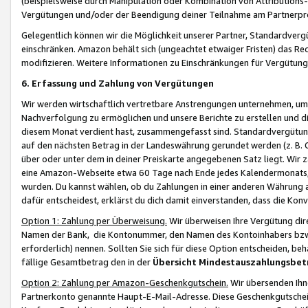
(beispielsweise durch Manipulation oder Kombination von Attributions-
Vergütungen und/oder der Beendigung deiner Teilnahme am Partnerp
Gelegentlich können wir die Möglichkeit unserer Partner, Standardv
einschränken. Amazon behält sich (ungeachtet etwaiger Fristen) das Re
modifizieren. Weitere Informationen zu Einschränkungen für Vergütung
6. Erfassung und Zahlung von Vergütungen
Wir werden wirtschaftlich vertretbare Anstrengungen unternehmen, um 
Nachverfolgung zu ermöglichen und unsere Berichte zu erstellen und di
diesem Monat verdient hast, zusammengefasst sind. Standardvergütung
auf den nächsten Betrag in der Landeswährung gerundet werden (z. B. C
über oder unter dem in deiner Preiskarte angegebenen Satz liegt. Wir
eine Amazon-Webseite etwa 60 Tage nach Ende jedes Kalendermonats, i
wurden. Du kannst wählen, ob du Zahlungen in einer anderen Währung
dafür entscheidest, erklärst du dich damit einverstanden, dass die K
Option 1: Zahlung per Überweisung.
Wir überweisen Ihre Vergütung dir
Namen der Bank, die Kontonummer, den Namen des Kontoinhabers bzw. a
erforderlich) nennen. Sollten Sie sich für diese Option entscheiden, be
fällige Gesamtbetrag den in der
Übersicht Mindestauszahlungsbet
Option 2: Zahlung per Amazon-Geschenkgutschein.
Wir übersenden Ihne
Partnerkonto genannte Haupt-E-Mail-Adresse. Diese Geschenkgutschei