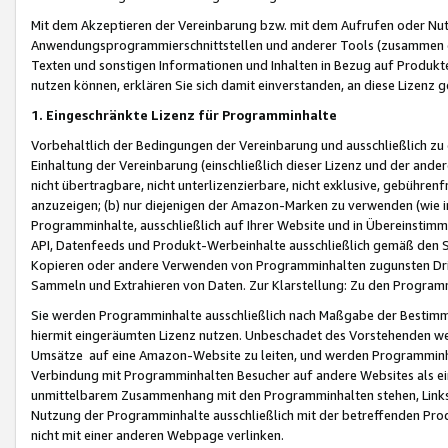
Mit dem Akzeptieren der Vereinbarung bzw. mit dem Aufrufen oder Nutz
Anwendungsprogrammierschnittstellen und anderer Tools (zusammen die
Texten und sonstigen Informationen und Inhalten in Bezug auf Produkte
nutzen können, erklären Sie sich damit einverstanden, an diese Lizenz 
1. Eingeschränkte Lizenz für Programminhalte
Vorbehaltlich der Bedingungen der Vereinbarung und ausschließlich z
Einhaltung der Vereinbarung (einschließlich dieser Lizenz und der ande
nicht übertragbare, nicht unterlizenzierbare, nicht exklusive, gebühren
anzuzeigen; (b) nur diejenigen der Amazon-Marken zu verwenden (wie in 
Programminhalte, ausschließlich auf Ihrer Website und in Übereinstimmu
API, Datenfeeds und Produkt-Werbeinhalte ausschließlich gemäß den Spe
Kopieren oder andere Verwenden von Programminhalten zugunsten Dri
Sammeln und Extrahieren von Daten. Zur Klarstellung: Zu den Program
Sie werden Programminhalte ausschließlich nach Maßgabe der Besti
hiermit eingeräumten Lizenz nutzen. Unbeschadet des Vorstehenden we
Umsätze auf eine Amazon-Website zu leiten, und werden Programminhal
Verbindung mit Programminhalten Besucher auf andere Websites als ein
unmittelbarem Zusammenhang mit den Programminhalten stehen, Links z
Nutzung der Programminhalte ausschließlich mit der betreffenden Pr
nicht mit einer anderen Webpage verlinken.