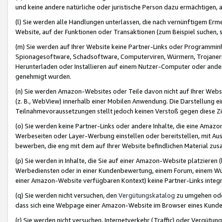
und keine andere natürliche oder juristische Person dazu ermächtigen, a
(l) Sie werden alle Handlungen unterlassen, die nach vernünftigem Erme
Website, auf der Funktionen oder Transaktionen (zum Beispiel suchen, s
(m) Sie werden auf Ihrer Website keine Partner-Links oder Programmin
Spionagesoftware, Schadsoftware, Computerviren, Würmern, Trojaner
Herunterladen oder Installieren auf einem Nutzer-Computer oder ande
genehmigt wurden.
(n) Sie werden Amazon-Websites oder Teile davon nicht auf Ihrer Websi
(z. B., WebView) innerhalb einer Mobilen Anwendung. Die Darstellung ein
Teilnahmevoraussetzungen stellt jedoch keinen Verstoß gegen diese Zif
(o) Sie werden keine Partner-Links oder andere Inhalte, die eine Am
Werbeseiten oder Layer-Werbung einstellen oder bereitstellen, mit Au
bewerben, die eng mit dem auf Ihrer Website befindlichen Material z
(p) Sie werden in Inhalte, die Sie auf einer Amazon-Website platzier
Werbediensten oder in einer Kundenbewertung, einem Forum, einem Wun
einer Amazon-Website verfügbaren Kontext) keine Partner-Links integr
(q) Sie werden nicht versuchen, den
Vergütungskatalog
zu umgehen oder
dass sich eine Webpage einer Amazon-Website im Browser eines Kunden 
(r) Sie werden nicht versuchen, Internetverkehr (Traffic) oder Vergü