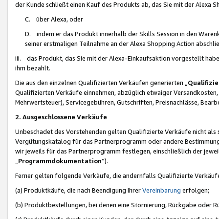
der Kunde schließt einen Kauf des Produkts ab, das Sie mit der Alexa 
C. über Alexa, oder
D. indem er das Produkt innerhalb der Skills Session in den Waren
seiner erstmaligen Teilnahme an der Alexa Shopping Action abschlie
iii. das Produkt, das Sie mit der Alexa-Einkaufsaktion vorgestellt ha
ihm bezahlt.
Die aus den einzelnen Qualifizierten Verkäufen generierten „
Qualifizi
Qualifizierten Verkäufe einnehmen, abzüglich etwaiger Versandkosten
Mehrwertsteuer), Servicegebühren, Gutschriften, Preisnachlässe, Bear
2. Ausgeschlossene Verkäufe
Unbeschadet des Vorstehenden gelten Qualifizierte Verkäufe nicht als
Vergütungskatalog für das Partnerprogramm oder andere Bestimmungen,
wir jeweils für das Partnerprogramm festlegen, einschließlich der jewe
„
Programmdokumentation
“).
Ferner gelten folgende Verkäufe, die andernfalls Qualifizierte Verkä
(a) Produktkäufe, die nach Beendigung Ihrer
Vereinbarung
erfolgen;
(b) Produktbestellungen, bei denen eine Stornierung, Rückgabe oder R