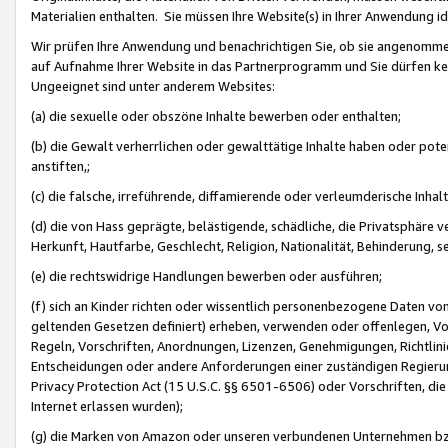
Materialien enthalten. Sie müssen Ihre Website(s) in Ihrer Anwendung ide
Wir prüfen Ihre Anwendung und benachrichtigen Sie, ob sie angenommen
auf Aufnahme Ihrer Website in das Partnerprogramm und Sie dürfen kei
Ungeeignet sind unter anderem Websites:
(a) die sexuelle oder obszöne Inhalte bewerben oder enthalten;
(b) die Gewalt verherrlichen oder gewalttätige Inhalte haben oder pot
anstiften,;
(c) die falsche, irreführende, diffamierende oder verleumderische Inha
(d) die von Hass geprägte, belästigende, schädliche, die Privatsphäre v
Herkunft, Hautfarbe, Geschlecht, Religion, Nationalität, Behinderung, 
(e) die rechtswidrige Handlungen bewerben oder ausführen;
(f) sich an Kinder richten oder wissentlich personenbezogene Daten vo
geltenden Gesetzen definiert) erheben, verwenden oder offenlegen, Vo
Regeln, Vorschriften, Anordnungen, Lizenzen, Genehmigungen, Richtlini
Entscheidungen oder andere Anforderungen einer zuständigen Regierung
Privacy Protection Act (15 U.S.C. §§ 6501-6506) oder Vorschriften, di
Internet erlassen wurden);
(g) die Marken von Amazon oder unseren verbundenen Unternehmen b