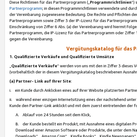
Diese Richtlinien für das Partnerprogramm („
Programmrichtlinien
“)
Partnerprogramm
; in diesen Programmrichtlinien verwendete und durch
der Vereinbarung zugewiesene Bedeutung. Die Rechte und Pflichten de
Partnerprogramm sowie Ziffer 3 der IP-Lizenz für das Partnerprogram
Einschränkung von Ziffer 6 Abs. (a) der Vereinbarung wird hiermit Fol
Partnerprogramm, die IP-Lizenz für das Partnerprogramm oder Ziffer 1
gegen die Vereinbarung.
Vergütungskatalog für das 
1. Qualifizierte Verkäufe und Qualifizierte Umsätze
„
Qualifizierte Verkäufe
“ werden von uns mit den in Ziffer 3 diese
(vorbehaltlich der in diesem Vergütungskatalog beschriebenen Ausnah
(a) Partner- Link auf Ihrer Site
:
i. ein Kunde durch Anklicken eines auf Ihrer Website platzierten Part
ii. während einer einzigen Internetsitzung eines der nachstehend unter (i)
Kunde den Partner-Link anklickt und mit dem zuerst eintretenden der f
A. Ablauf von 24 Stunden seit dem Klick,
B. der Kunde bestellt ein Produkt, mit Ausnahme eines digitalen P
Download einer Amazon Software oder Produkte, die unter dem N
Downloads“, „Amazon Coin“, „Kindle Books“, „Kindle Newspapers“, „