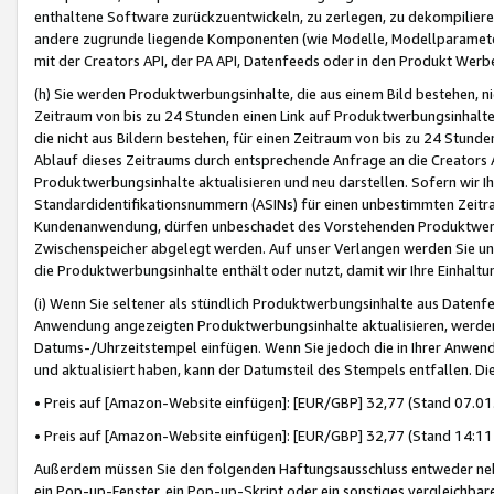
enthaltene Software zurückzuentwickeln, zu zerlegen, zu dekompilier
andere zugrunde liegende Komponenten (wie Modelle, Modellparameter
mit der Creators API, der PA API, Datenfeeds oder in den Produkt Werb
(h) Sie werden Produktwerbungsinhalte, die aus einem Bild bestehen, ni
Zeitraum von bis zu 24 Stunden einen Link auf Produktwerbungsinhalte
die nicht aus Bildern bestehen, für einen Zeitraum von bis zu 24 Stund
Ablauf dieses Zeitraums durch entsprechende Anfrage an die Creators 
Produktwerbungsinhalte aktualisieren und neu darstellen. Sofern wir Ih
Standardidentifikationsnummern (ASINs) für einen unbestimmten Zeitra
Kundenanwendung, dürfen unbeschadet des Vorstehenden Produktwerbu
Zwischenspeicher abgelegt werden. Auf unser Verlangen werden Sie un
die Produktwerbungsinhalte enthält oder nutzt, damit wir Ihre Einhalt
(i) Wenn Sie seltener als stündlich Produktwerbungsinhalte aus Datenfe
Anwendung angezeigten Produktwerbungsinhalte aktualisieren, werden 
Datums-/Uhrzeitstempel einfügen. Wenn Sie jedoch die in Ihrer Anwe
und aktualisiert haben, kann der Datumsteil des Stempels entfallen. Dies
• Preis auf [Amazon-Website einfügen]: [EUR/GBP] 32,77 (Stand 07.01.
• Preis auf [Amazon-Website einfügen]: [EUR/GBP] 32,77 (Stand 14:11 
Außerdem müssen Sie den folgenden Haftungsausschluss entweder neb
ein Pop-up-Fenster, ein Pop-up-Skript oder ein sonstiges vergleichba