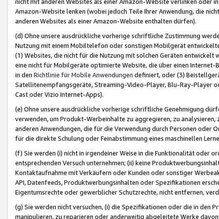
nicht mit anderen Websites als einer Amazon-Website verlinken oder i
Amazon-Website lenken (wobei jedoch Teile Ihrer Anwendung, die nich
anderen Websites als einer Amazon-Website enthalten dürfen).
(d) Ohne unsere ausdrückliche vorherige schriftliche Zustimmung werd
Nutzung mit einem Mobiltelefon oder sonstigen Mobilgerät entwickelt
(1) Websites, die nicht für die Nutzung mit solchen Geräten entwickelt
eine nicht für Mobilgeräte optimierte Website, die über einen Interne
in den
Richtlinie für Mobile Anwendungen
definiert, oder (3) Beistellge
Satellitenempfangsgeräte, Streaming-Video-Player, Blu-Ray-Player ode
Cast oder Vizio Internet-Apps).
(e) Ohne unsere ausdrückliche vorherige schriftliche Genehmigung dürfe
verwenden, um Produkt-Werbeinhalte zu aggregieren, zu analysieren, 
anderen Anwendungen, die für die Verwendung durch Personen oder Or
für die direkte Schulung oder Feinabstimmung eines maschinellen Lern
(f) Sie werden (i) nicht in irgendeiner Weise in die Funktionalität ode
entsprechenden Versuch unternehmen; (ii) keine Produktwerbungsinha
Kontaktaufnahme mit Verkäufern oder Kunden oder sonstiger Werbeaktiv
API, Datenfeeds, Produktwerbungsinhalten oder Spezifikationen erschei
Eigentumsrechte oder gewerblicher Schutzrechte, nicht entfernen, verd
(g) Sie werden nicht versuchen, (i) die Spezifikationen oder die in de
manipulieren, zu reparieren oder anderweitig abgeleitete Werke davon z