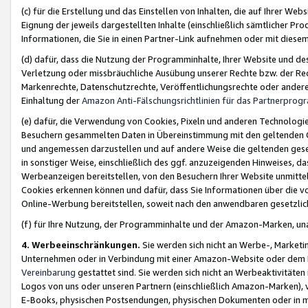
(c) für die Erstellung und das Einstellen von Inhalten, die auf Ihrer We
Eignung der jeweils dargestellten Inhalte (einschließlich sämtlicher 
Informationen, die Sie in einen Partner-Link aufnehmen oder mit diese
(d) dafür, dass die Nutzung der Programminhalte, Ihrer Website und des 
Verletzung oder missbräuchliche Ausübung unserer Rechte bzw. der Recht
Markenrechte, Datenschutzrechte, Veröffentlichungsrechte oder anderer
Einhaltung der
Amazon Anti-Fälschungsrichtlinien für das Partnerpro
(e) dafür, die Verwendung von Cookies, Pixeln und anderen Technologien
Besuchern gesammelten Daten in Übereinstimmung mit den geltenden Ge
und angemessen darzustellen und auf andere Weise die geltenden geset
in sonstiger Weise, einschließlich des ggf. anzuzeigenden Hinweises, d
Werbeanzeigen bereitstellen, von den Besuchern Ihrer Website unmitte
Cookies erkennen können und dafür, dass Sie Informationen über die v
Online-Werbung bereitstellen, soweit nach den anwendbaren gesetzlic
(f) für Ihre Nutzung, der Programminhalte und der Amazon-Marken, u
4. Werbeeinschränkungen.
Sie werden sich nicht an Werbe-, Market
Unternehmen oder in Verbindung mit einer Amazon-Website oder dem Pa
Vereinbarung
gestattet sind. Sie werden sich nicht an Werbeaktivitäten
Logos von uns oder unseren Partnern (einschließlich Amazon-Marken), 
E-Books, physischen Postsendungen, physischen Dokumenten oder in 