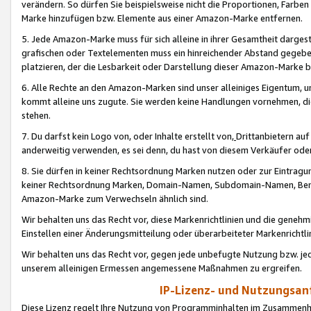
verändern. So dürfen Sie beispielsweise nicht die Proportionen, Farb
Marke hinzufügen bzw. Elemente aus einer Amazon-Marke entfernen.
5. Jede Amazon-Marke muss für sich alleine in ihrer Gesamtheit darge
grafischen oder Textelementen muss ein hinreichender Abstand gegebe
platzieren, der die Lesbarkeit oder Darstellung dieser Amazon-Marke b
6. Alle Rechte an den Amazon-Marken sind unser alleiniges Eigentum, 
kommt alleine uns zugute. Sie werden keine Handlungen vornehmen, 
stehen.
7. Du darfst kein Logo von, oder Inhalte erstellt von,
Drittanbietern au
anderweitig verwenden, es sei denn, du hast von diesem Verkäufer oder
8. Sie dürfen in keiner Rechtsordnung Marken nutzen oder zur Eintragu
keiner Rechtsordnung Marken, Domain-Namen, Subdomain-Namen, Benu
Amazon-Marke zum Verwechseln ähnlich sind.
Wir behalten uns das Recht vor, diese Markenrichtlinien und die gene
Einstellen einer Änderungsmitteilung oder überarbeiteter Markenricht
Wir behalten uns das Recht vor, gegen jede unbefugte Nutzung bzw. jede 
unserem alleinigen Ermessen angemessene Maßnahmen zu ergreifen.
IP-Lizenz- und Nutzungsan
Diese Lizenz regelt Ihre Nutzung von Programminhalten im Zusammen