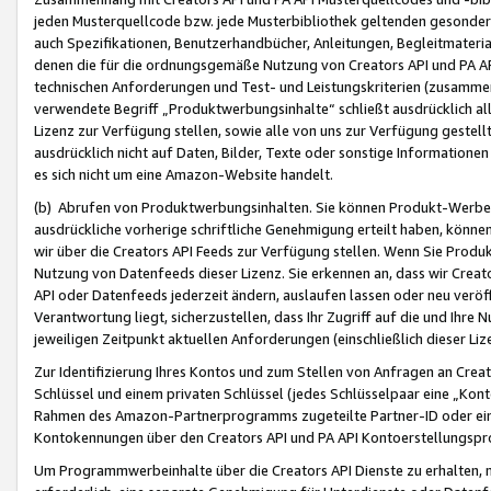
jeden Musterquellcode bzw. jede Musterbibliothek geltenden gesonder
auch Spezifikationen, Benutzerhandbücher, Anleitungen, Begleitmaterial
denen die für die ordnungsgemäße Nutzung von Creators API und PA A
technischen Anforderungen und Test- und Leistungskriterien (zusammen
verwendete Begriff „Produktwerbungsinhalte“ schließt ausdrücklich al
Lizenz zur Verfügung stellen, sowie alle von uns zur Verfügung gestel
ausdrücklich nicht auf Daten, Bilder, Texte oder sonstige Informatione
es sich nicht um eine Amazon-Website handelt.
(b) Abrufen von Produktwerbungsinhalten. Sie können Produkt-Werbein
ausdrückliche vorherige schriftliche Genehmigung erteilt haben, könn
wir über die Creators API Feeds zur Verfügung stellen. Wenn Sie Produk
Nutzung von Datenfeeds dieser Lizenz. Sie erkennen an, dass wir Creat
API oder Datenfeeds jederzeit ändern, auslaufen lassen oder neu veröffe
Verantwortung liegt, sicherzustellen, dass Ihr Zugriff auf die und Ihr
jeweiligen Zeitpunkt aktuellen Anforderungen (einschließlich dieser Liz
Zur Identifizierung Ihres Kontos und zum Stellen von Anfragen an Crea
Schlüssel und einem privaten Schlüssel (jedes Schlüsselpaar eine „Kon
Rahmen des Amazon-Partnerprogramms zugeteilte Partner-ID oder ein
Kontokennungen über den Creators API und PA API Kontoerstellungspro
Um Programmwerbeinhalte über die Creators API Dienste zu erhalten, m