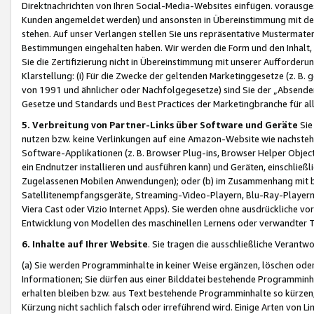
Direktnachrichten von Ihren Social-Media-Websites einfügen. vorausg
Kunden angemeldet werden) und ansonsten in Übereinstimmung mit der
stehen. Auf unser Verlangen stellen Sie uns repräsentative Mustermater
Bestimmungen eingehalten haben. Wir werden die Form und den Inhalt, di
Sie die Zertifizierung nicht in Übereinstimmung mit unserer Aufforderu
Klarstellung: (i) Für die Zwecke der geltenden Marketinggesetze (z. 
von 1991 und ähnlicher oder Nachfolgegesetze) sind Sie der „Absender“ j
Gesetze und Standards und Best Practices der Marketingbranche für 
5. Verbreitung von Partner-Links über Software und Geräte
Sie
nutzen bzw. keine Verlinkungen auf eine Amazon-Website wie nachsteh
Software-Applikationen (z. B. Browser Plug-ins, Browser Helper Objec
ein Endnutzer installieren und ausführen kann) und Geräten, einschlie
Zugelassenen Mobilen Anwendungen); oder (b) im Zusammenhang mit bzw.
Satellitenempfangsgeräte, Streaming-Video-Playern, Blu-Ray-Playern 
Viera Cast oder Vizio Internet Apps). Sie werden ohne ausdrückliche v
Entwicklung von Modellen des maschinellen Lernens oder verwandter 
6. Inhalte auf Ihrer Website
. Sie tragen die ausschließliche Verantwo
(a) Sie werden Programminhalte in keiner Weise ergänzen, löschen oder
Informationen; Sie dürfen aus einer Bilddatei bestehende Programminhal
erhalten bleiben bzw. aus Text bestehende Programminhalte so kürzen, 
Kürzung nicht sachlich falsch oder irreführend wird. Einige Arten von L