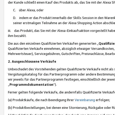
der Kunde schließt einen Kauf des Produkts ab, das Sie mit der Alexa 
C. über Alexa, oder
D. indem er das Produkt innerhalb der Skills Session in den Waren
seiner erstmaligen Teilnahme an der Alexa Shopping Action abschlie
iii. das Produkt, das Sie mit der Alexa-Einkaufsaktion vorgestellt ha
ihm bezahlt.
Die aus den einzelnen Qualifizierten Verkäufen generierten „
Qualifizi
Qualifizierten Verkäufe einnehmen, abzüglich etwaiger Versandkosten
Mehrwertsteuer), Servicegebühren, Gutschriften, Preisnachlässe, Bear
2. Ausgeschlossene Verkäufe
Unbeschadet des Vorstehenden gelten Qualifizierte Verkäufe nicht als
Vergütungskatalog für das Partnerprogramm oder andere Bestimmungen,
wir jeweils für das Partnerprogramm festlegen, einschließlich der jewe
„
Programmdokumentation
“).
Ferner gelten folgende Verkäufe, die andernfalls Qualifizierte Verkä
(a) Produktkäufe, die nach Beendigung Ihrer
Vereinbarung
erfolgen;
(b) Produktbestellungen, bei denen eine Stornierung, Rückgabe oder R