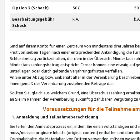
Option 3 (Scheck)
50£
50
Bearbeitungsgebühr
k.A.
k.A
Scheck
Sind auf Ihrem Konto für einen Zeitraum von mindestens drei Jahren kein
Frist von sieben Tagen nach einer entsprechenden Ankündigung die für
Schlussbetrag zurückzuhalten, der dem in der Übersicht Mindestausz
Mindestauszahlungsbetrag entspricht. Ferner können eine etwaig aufg
unterliegen oder durch geltende Verjährungsfristen verfallen.
An Sie unter Abzug bzw. Einbehalt aller in der Vereinbarung beschrieb
Ihnen gemäß der Vereinbarung zustehenden Beträge dar.
Sollten Sie, gleich aus welchem Grund, eine Überschusszahlung erhalte
an Sie im Rahmen der Vereinbarung zukünftig zahlbaren Vergütung zu 
Voraussetzungen für die Teilnahme a
1. Anmeldung und Teilnahmeberechtigung
Sie leiten den Anmeldeprozess ein, indem Sie einen vollständigen und 
muss/müssen originäre Inhalte (original content) enthalten und über d
Originalinhalte, die Materialien von Dritten verwenden, müssen wese