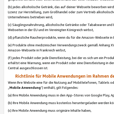
(b) jedes alkoholische Getränk, das auf deiner Webseite beworben wird
Lizenz zur Herstellung, zum Großhandel oder zum Vertrieb alkoholisch
Unternehmens betrieben wird,
(c) Säuglingsnahruhrung, alkoholische Getränke oder Tabakwaren und E
Webseiten in der EU und im Vereinigten Königreich wirbst,
(d) pflanzliche Raucherprodukte, wenn du für die Amazon-Webseite in B
(e) Produkte ohne medizinischen Verwendungszweck gemäß Anhang XVI 
Amazon-Webseite in Frankreich wirbst,
(f) jedes Produkt oder jede Dienstleistung, bei der es sich um ein Prod
erhältst eine Warnung, wenn ein Produkt oder eine Dienstleistung in de
Central ausgeschlossen ist.
Richtlinie für Mobile Anwendungen im Rahmen de
Wenn Ihre Website eine für die Nutzung auf Mobiltelefonen, Tablets 
„
Mobile Anwendung
“) enthält, gilt Folgendes:
(a) Ihre Mobile Anwendung muss in den App-Stores von Google Play, A
(b) Ihre Mobile Anwendung muss kostenlos heruntergeladen werden könn
(c) Ihre Mobile Anwendung muss originäre Inhalte haben,