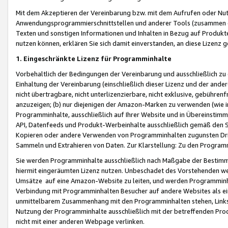
Mit dem Akzeptieren der Vereinbarung bzw. mit dem Aufrufen oder Nutz
Anwendungsprogrammierschnittstellen und anderer Tools (zusammen die
Texten und sonstigen Informationen und Inhalten in Bezug auf Produkte
nutzen können, erklären Sie sich damit einverstanden, an diese Lizenz 
1. Eingeschränkte Lizenz für Programminhalte
Vorbehaltlich der Bedingungen der Vereinbarung und ausschließlich z
Einhaltung der Vereinbarung (einschließlich dieser Lizenz und der ande
nicht übertragbare, nicht unterlizenzierbare, nicht exklusive, gebühren
anzuzeigen; (b) nur diejenigen der Amazon-Marken zu verwenden (wie in 
Programminhalte, ausschließlich auf Ihrer Website und in Übereinstimmu
API, Datenfeeds und Produkt-Werbeinhalte ausschließlich gemäß den Spe
Kopieren oder andere Verwenden von Programminhalten zugunsten Dri
Sammeln und Extrahieren von Daten. Zur Klarstellung: Zu den Program
Sie werden Programminhalte ausschließlich nach Maßgabe der Besti
hiermit eingeräumten Lizenz nutzen. Unbeschadet des Vorstehenden we
Umsätze auf eine Amazon-Website zu leiten, und werden Programminhal
Verbindung mit Programminhalten Besucher auf andere Websites als ein
unmittelbarem Zusammenhang mit den Programminhalten stehen, Links z
Nutzung der Programminhalte ausschließlich mit der betreffenden Pr
nicht mit einer anderen Webpage verlinken.