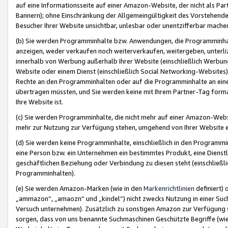
auf eine Informationsseite auf einer Amazon-Website, der nicht als Part
Bannern); ohne Einschränkung der Allgemeingültigkeit des Vorstehende
Besucher Ihrer Website unsichtbar, unlesbar oder unentzifferbar mache
(b) Sie werden Programminhalte bzw. Anwendungen, die Programminhalt
anzeigen, weder verkaufen noch weiterverkaufen, weitergeben, unterli
innerhalb von Werbung außerhalb Ihrer Website (einschließlich Werbun
Website oder einem Dienst (einschließlich Social Networking-Website
Rechte an den Programminhalten oder auf die Programminhalte an eine a
übertragen müssten, und Sie werden keine mit Ihrem Partner-Tag formati
Ihre Website ist.
(c) Sie werden Programminhalte, die nicht mehr auf einer Amazon-Websit
mehr zur Nutzung zur Verfügung stehen, umgehend von Ihrer Website e
(d) Sie werden keine Programminhalte, einschließlich in den Programmin
eine Person bzw. ein Unternehmen ein bestimmtes Produkt, eine Dienstle
geschäftlichen Beziehung oder Verbindung zu diesen steht (einschließli
Programminhalten).
(e) Sie werden Amazon-Marken (wie in den
Markenrichtlinien
definiert) 
„ammazon“, „amaozn“ und „kindel“) nicht zwecks Nutzung in einer Suc
Versuch unternehmen). Zusätzlich zu sonstigen Amazon zur Verfügung 
sorgen, dass von uns benannte Suchmaschinen Geschützte Begriffe (wie 