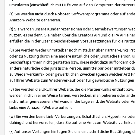
umzuleiten (einschließlich mit Hilfe von auf den Computern der Nutzer i
(s) Sie werden nicht durch Roboter, Softwareprogramme oder auf andere
Amazon-Website generieren.
(t) Sie werden unsere Kundenrezensionen oder Sternebewertungen wed
nutzen, es sei denn, Sie haben über die Creators API und die PA API e
erfüllen die in der Lizenz beschriebenen Voraussetzungen für die Nutzu
(u) Sie werden weder unmittelbar noch mittelbar über Partner-Links P
oder zu Nutzung durch eine andere natürliche oder juristische Person,
Geschäftspartnern nicht gestatten bzw. diese nicht dazu auffordern od
andere natürliche oder juristische Person, unmittelbar oder mittelbar
zu Wiederverkaufs- oder gewerblichen Zwecken (gleich welcher Art) 
auf Ihrer Website zum Wiederverkauf oder für gewerbliche Nutzungen 
(v) Sie werden die URL Ihrer Website, die die Partner-Links enthält b
werden, nicht in einer Weise tarnen, verstecken, manipulieren oder and
nicht mit angemessenem Aufwand in der Lage sind, die Website oder A
Links eine Amazon-Website aufruft.
(w) Sie werden keine Link-Verkürzungen, Schaltflächen, Hyperlinks ode
dahingehend hervorrufen, dass Sie auf eine Amazon-Website verlinken
(x) Auf unser Verlangen hin legen Sie uns eine schriftliche Bestätigung