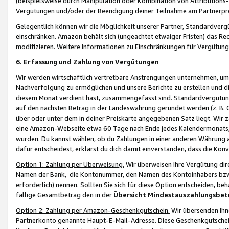
(beispielsweise durch Manipulation oder Kombination von Attributions-
Vergütungen und/oder der Beendigung deiner Teilnahme am Partnerp
Gelegentlich können wir die Möglichkeit unserer Partner, Standardv
einschränken. Amazon behält sich (ungeachtet etwaiger Fristen) das Re
modifizieren. Weitere Informationen zu Einschränkungen für Vergütung
6. Erfassung und Zahlung von Vergütungen
Wir werden wirtschaftlich vertretbare Anstrengungen unternehmen, um 
Nachverfolgung zu ermöglichen und unsere Berichte zu erstellen und di
diesem Monat verdient hast, zusammengefasst sind. Standardvergütung
auf den nächsten Betrag in der Landeswährung gerundet werden (z. B. C
über oder unter dem in deiner Preiskarte angegebenen Satz liegt. Wir
eine Amazon-Webseite etwa 60 Tage nach Ende jedes Kalendermonats, i
wurden. Du kannst wählen, ob du Zahlungen in einer anderen Währung
dafür entscheidest, erklärst du dich damit einverstanden, dass die K
Option 1: Zahlung per Überweisung.
Wir überweisen Ihre Vergütung dir
Namen der Bank, die Kontonummer, den Namen des Kontoinhabers bzw. a
erforderlich) nennen. Sollten Sie sich für diese Option entscheiden, be
fällige Gesamtbetrag den in der
Übersicht Mindestauszahlungsbet
Option 2: Zahlung per Amazon-Geschenkgutschein.
Wir übersenden Ihne
Partnerkonto genannte Haupt-E-Mail-Adresse. Diese Geschenkgutschei