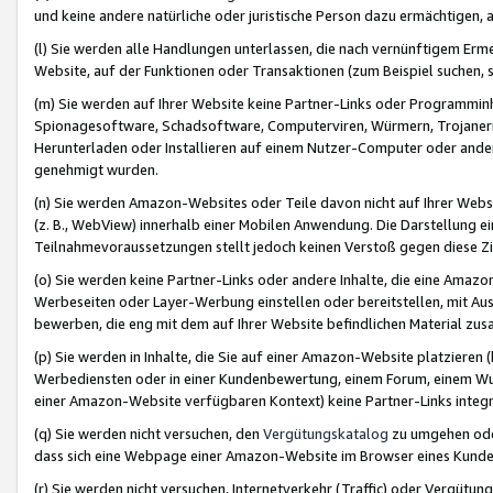
und keine andere natürliche oder juristische Person dazu ermächtigen, a
(l) Sie werden alle Handlungen unterlassen, die nach vernünftigem Erme
Website, auf der Funktionen oder Transaktionen (zum Beispiel suchen, s
(m) Sie werden auf Ihrer Website keine Partner-Links oder Programmin
Spionagesoftware, Schadsoftware, Computerviren, Würmern, Trojaner
Herunterladen oder Installieren auf einem Nutzer-Computer oder ande
genehmigt wurden.
(n) Sie werden Amazon-Websites oder Teile davon nicht auf Ihrer Websi
(z. B., WebView) innerhalb einer Mobilen Anwendung. Die Darstellung ein
Teilnahmevoraussetzungen stellt jedoch keinen Verstoß gegen diese Zif
(o) Sie werden keine Partner-Links oder andere Inhalte, die eine Am
Werbeseiten oder Layer-Werbung einstellen oder bereitstellen, mit Au
bewerben, die eng mit dem auf Ihrer Website befindlichen Material z
(p) Sie werden in Inhalte, die Sie auf einer Amazon-Website platzier
Werbediensten oder in einer Kundenbewertung, einem Forum, einem Wun
einer Amazon-Website verfügbaren Kontext) keine Partner-Links integr
(q) Sie werden nicht versuchen, den
Vergütungskatalog
zu umgehen oder
dass sich eine Webpage einer Amazon-Website im Browser eines Kunden 
(r) Sie werden nicht versuchen, Internetverkehr (Traffic) oder Vergü