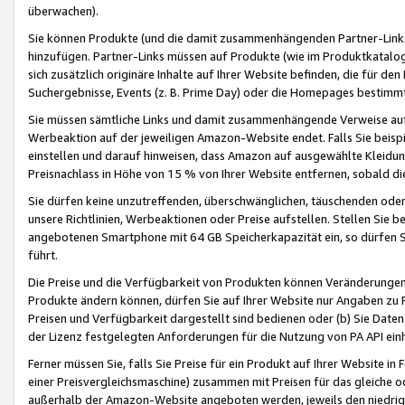
überwachen).
Sie können Produkte (und die damit zusammenhängenden Partner-Links)
hinzufügen. Partner-Links müssen auf Produkte (wie im Produktkatalog de
sich zusätzlich originäre Inhalte auf Ihrer Website befinden, die für 
Suchergebnisse, Events (z. B. Prime Day) oder die Homepages bestimmte
Sie müssen sämtliche Links und damit zusammenhängende Verweise auf z
Werbeaktion auf der jeweiligen Amazon-Website endet. Falls Sie beisp
einstellen und darauf hinweisen, dass Amazon auf ausgewählte Kleidun
Preisnachlass in Höhe von 15 % von Ihrer Website entfernen, sobald di
Sie dürfen keine unzutreffenden, überschwänglichen, täuschenden od
unsere Richtlinien, Werbeaktionen oder Preise aufstellen. Stellen Sie 
angebotenen Smartphone mit 64 GB Speicherkapazität ein, so dürfen S
führt.
Die Preise und die Verfügbarkeit von Produkten können Veränderungen 
Produkte ändern können, dürfen Sie auf Ihrer Website nur Angaben zu P
Preisen und Verfügbarkeit dargestellt sind bedienen oder (b) Sie Daten
der Lizenz festgelegten Anforderungen für die Nutzung von PA API einh
Ferner müssen Sie, falls Sie Preise für ein Produkt auf Ihrer Website in 
einer Preisvergleichsmaschine) zusammen mit Preisen für das gleiche o
außerhalb der Amazon-Website angeboten werden, jeweils den niedrigst