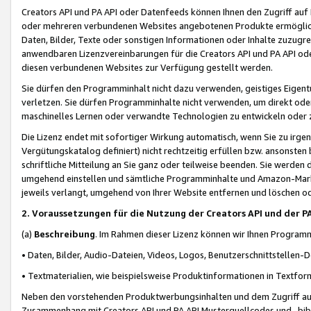
Creators API und PA API oder Datenfeeds können Ihnen den Zugriff auf D
oder mehreren verbundenen Websites angebotenen Produkte ermögliche
Daten, Bilder, Texte oder sonstigen Informationen oder Inhalte zuzugre
anwendbaren Lizenzvereinbarungen für die Creators API und PA API od
diesen verbundenen Websites zur Verfügung gestellt werden.
Sie dürfen den Programminhalt nicht dazu verwenden, geistiges Eigent
verletzen. Sie dürfen Programminhalte nicht verwenden, um direkt ode
maschinelles Lernen oder verwandte Technologien zu entwickeln oder zu
Die Lizenz endet mit sofortiger Wirkung automatisch, wenn Sie zu irg
Vergütungskatalog definiert) nicht rechtzeitig erfüllen bzw. ansonsten
schriftliche Mitteilung an Sie ganz oder teilweise beenden. Sie werden
umgehend einstellen und sämtliche Programminhalte und Amazon-Marke
jeweils verlangt, umgehend von Ihrer Website entfernen und löschen od
2. Voraussetzungen für die Nutzung der Creators API und der P
(a)
Beschreibung
. Im Rahmen dieser Lizenz können wir Ihnen Programmi
• Daten, Bilder, Audio-Dateien, Videos, Logos, Benutzerschnittstellen-
• Textmaterialien, wie beispielsweise Produktinformationen in Textfor
Neben den vorstehenden Produktwerbungsinhalten und dem Zugriff auf 
Zusammenhang mit Creators API und PA API Musterquellcodes und -bibli