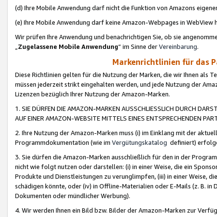
(d) Ihre Mobile Anwendung darf nicht die Funktion von Amazons eige
(e) Ihre Mobile Anwendung darf keine Amazon-Webpages in WebView 
Wir prüfen Ihre Anwendung und benachrichtigen Sie, ob sie angenomm
„
Zugelassene Mobile Anwendung
“ im Sinne der
Vereinbarung
.
Markenrichtlinien für das 
Diese Richtlinien gelten für die Nutzung der Marken, die wir Ihnen als 
müssen jederzeit strikt eingehalten werden, und jede Nutzung der Ama
Lizenzen bezüglich Ihrer Nutzung der Amazon-Marken.
1. SIE DÜRFEN DIE AMAZON-MARKEN AUSSCHLIESSLICH DURCH DARS
AUF EINER AMAZON-WEBSITE MITTELS EINES ENTSPRECHENDEN PART
2. Ihre Nutzung der Amazon-Marken muss (i) im Einklang mit der aktuells
Programmdokumentation (wie im
Vergütungskatalog
definiert) erfolg
3. Sie dürfen die Amazon-Marken ausschließlich für den in der Progr
nicht wie folgt nutzen oder darstellen: (i) in einer Weise, die ein Spo
Produkte und Dienstleistungen zu verunglimpfen, (iii) in einer Weise
schädigen könnte, oder (iv) in Offline-Materialien oder E-Mails (z. B.
Dokumenten oder mündlicher Werbung).
4. Wir werden Ihnen ein Bild bzw. Bilder der Amazon-Marken zur Verfüg