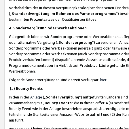
Vorbehaltlich der in diesem Vergütungskatalog beschriebenen Einschr
(„
Standardvergütung im Rahmen des Partnerprogramms
“) besc
bestimmten Prozentsatzes der Qualifizierten Erlöse.
4. Sondervergütung oder Werbeaktionen
Gelegentlich können wir Sonderprogramme oder Werbeaktionen auflegen,
oder alternative Vergütung („
Sondervergütung
”) zu verdienen. Amazo
Sonderprogramme oder Werbeaktionen jederzeit ganz oder teilweise einz
Sonderprogramme oder Werbeaktionen (auch Sonderprogramme oder We
Produktverkäufen kommt) disqualifizierende Ausschlusstatbestände, di
Programmdokumentation im Hinblick auf Produktverkäufe geltende E
Werbeaktionen.
Folgende Sondervergütungen sind derzeit verfügbar:
hier
.
(a) Bounty Events
In den in der
Anlage
(„
Sondervergütung
“) aufgeführten Ländern sind
Zusammenhang mit „
Bounty Events
“ die in dieser Ziffer 4 (a) besch
Bounty Event wie in der Anlage beschrieben anspruchsberechtigt sein mu
teilnehmende Startseite einer Amazon-Website aufruft und (2) der Kun
ausführt.
Amazon zahlt keine Sondervergütung, wenn das zugrundeliegende Boun