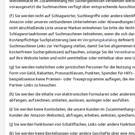
Werbeinhalte im Zusammenhang mit Suchergebnissen verwendet werden,
vorausgesetzt die Suchmaschine verfügt über entsprechende Ausschlu
(f) Sie werden nicht auf Schlagwörter, Suchbegriffe oder andere Ident
Amazon oder unseren verbundenen Unternehmen oder Abwandlungen bzw
nicht abschließende Liste unserer Marken entnehmen Sie bitte der Nich
Schlagwortauktionen auf Suchmaschinen teilnehmen, wenn die sich da
Kostenpflichtige Suchplatzierung (wie im
Vergütungskatalog
definiert
Suchmaschinen Links zur Verfügung stellen, damit Sie bei allgemeinen I
kostenfreien Suchergebnissen) auftauchen, solange Sie die
Vereinbaru
auf Ihre Website leiten und nicht unmittelbar oder mittelbar über eine
(g) Sie werden natürlichen oder juristischen Personen für die Nutzung 
Form von Geld, Rabatten, Preisnachlässen, Punkten, Spenden für Hilfs
beispielsweise keine Prämien- oder Treueprogramme auflegen, die Anrei
Partner-Links zu besuchen.
(h) Sie werden die Inhalte von elektronischen Formularen oder anderem M
abfangen, aufzeichnen, umleiten, auslesen, auslegen oder ausfüllen.
(i) Sie werden keine Kontodaten, die unsere Kunden im Zusammenhang 
Kunden der Amazon-Websites), abfragen, erheben, einholen, speichern,
(j) Sie werden Funktionen von Schaltflächen, Links oder andere Funkti
(k) Sie werden keine Bestellungen oder andere Geschäfte über eine Ama