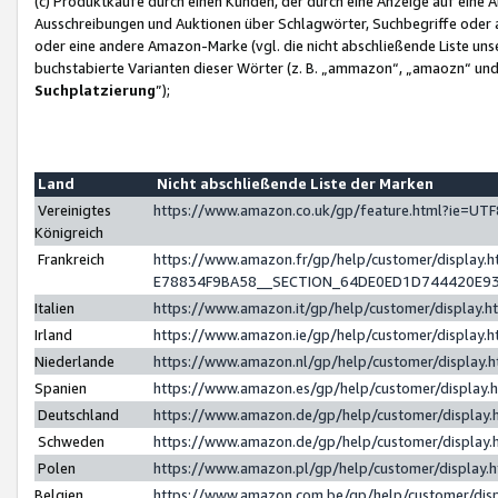
(c) Produktkäufe durch einen Kunden, der durch eine Anzeige auf eine 
Ausschreibungen und Auktionen über Schlagwörter, Suchbegriffe oder 
oder eine andere Amazon-Marke (vgl. die nicht abschließende Liste un
buchstabierte Varianten dieser Wörter (z. B. „ammazon“, „amaozn“ und „
Suchplatzierung
”);
Land
Nicht abschließende Liste der Marken
Vereinigtes
https://www.amazon.co.uk/gp/feature.html?ie=U
Königreich
Frankreich
https://www.amazon.fr/gp/help/customer/displa
E78834F9BA58__SECTION_64DE0ED1D744420E9
Italien
https://www.amazon.it/gp/help/customer/display
Irland
https://www.amazon.ie/gp/help/customer/displa
Niederlande
https://www.amazon.nl/gp/help/customer/display
Spanien
https://www.amazon.es/gp/help/customer/display
Deutschland
https://www.amazon.de/gp/help/customer/displa
Schweden
https://www.amazon.de/gp/help/customer/displa
Polen
https://www.amazon.pl/gp/help/customer/display
Belgien
https://www.amazon.com.be/gp/help/customer/d