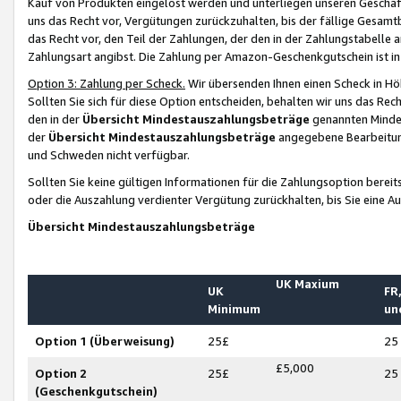
Kauf von Produkten eingelöst werden und unterliegen unseren Geschäf
uns das Recht vor, Vergütungen zurückzuhalten, bis der fällige Gesamt
das Recht vor, den Teil der Zahlungen, der den in der Zahlungstabelle 
Zahlungsart angibst. Die Zahlung per Amazon-Geschenkgutschein ist in
Option 3: Zahlung per Scheck.
Wir übersenden Ihnen einen Scheck in Höh
Sollten Sie sich für diese Option entscheiden, behalten wir uns das Rec
den in der
Übersicht Mindestauszahlungsbeträge
genannten Mindest
der
Übersicht Mindestauszahlungsbeträge
angegebene Bearbeitung
und Schweden nicht verfügbar.
Sollten Sie keine gültigen Informationen für die Zahlungsoption bereit
oder die Auszahlung verdienter Vergütung zurückhalten, bis Sie eine A
Übersicht Mindestauszahlungsbeträge
UK Maxium
UK
FR,
Minimum
un
Option 1 (Überweisung)
25£
25
£5,000
Option 2
25£
25
(Geschenkgutschein)