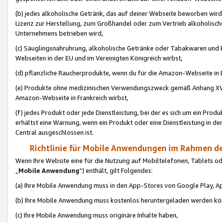
(b) jedes alkoholische Getränk, das auf deiner Webseite beworben wird
Lizenz zur Herstellung, zum Großhandel oder zum Vertrieb alkoholisch
Unternehmens betrieben wird,
(c) Säuglingsnahruhrung, alkoholische Getränke oder Tabakwaren und E
Webseiten in der EU und im Vereinigten Königreich wirbst,
(d) pflanzliche Raucherprodukte, wenn du für die Amazon-Webseite in B
(e) Produkte ohne medizinischen Verwendungszweck gemäß Anhang XVI 
Amazon-Webseite in Frankreich wirbst,
(f) jedes Produkt oder jede Dienstleistung, bei der es sich um ein Prod
erhältst eine Warnung, wenn ein Produkt oder eine Dienstleistung in de
Central ausgeschlossen ist.
Richtlinie für Mobile Anwendungen im Rahmen de
Wenn Ihre Website eine für die Nutzung auf Mobiltelefonen, Tablets 
„
Mobile Anwendung
“) enthält, gilt Folgendes:
(a) Ihre Mobile Anwendung muss in den App-Stores von Google Play, A
(b) Ihre Mobile Anwendung muss kostenlos heruntergeladen werden könn
(c) Ihre Mobile Anwendung muss originäre Inhalte haben,