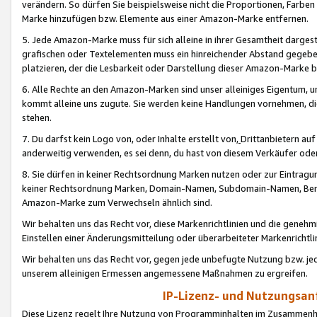
verändern. So dürfen Sie beispielsweise nicht die Proportionen, Farb
Marke hinzufügen bzw. Elemente aus einer Amazon-Marke entfernen.
5. Jede Amazon-Marke muss für sich alleine in ihrer Gesamtheit darge
grafischen oder Textelementen muss ein hinreichender Abstand gegebe
platzieren, der die Lesbarkeit oder Darstellung dieser Amazon-Marke b
6. Alle Rechte an den Amazon-Marken sind unser alleiniges Eigentum, 
kommt alleine uns zugute. Sie werden keine Handlungen vornehmen, 
stehen.
7. Du darfst kein Logo von, oder Inhalte erstellt von,
Drittanbietern au
anderweitig verwenden, es sei denn, du hast von diesem Verkäufer oder
8. Sie dürfen in keiner Rechtsordnung Marken nutzen oder zur Eintragu
keiner Rechtsordnung Marken, Domain-Namen, Subdomain-Namen, Benu
Amazon-Marke zum Verwechseln ähnlich sind.
Wir behalten uns das Recht vor, diese Markenrichtlinien und die gene
Einstellen einer Änderungsmitteilung oder überarbeiteter Markenricht
Wir behalten uns das Recht vor, gegen jede unbefugte Nutzung bzw. jede 
unserem alleinigen Ermessen angemessene Maßnahmen zu ergreifen.
IP-Lizenz- und Nutzungsan
Diese Lizenz regelt Ihre Nutzung von Programminhalten im Zusammen