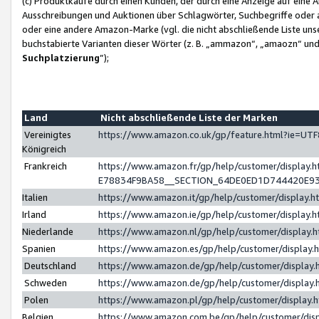
(c) Produktkäufe durch einen Kunden, der durch eine Anzeige auf eine 
Ausschreibungen und Auktionen über Schlagwörter, Suchbegriffe oder 
oder eine andere Amazon-Marke (vgl. die nicht abschließende Liste un
buchstabierte Varianten dieser Wörter (z. B. „ammazon“, „amaozn“ und „
Suchplatzierung
”);
Land
Nicht abschließende Liste der Marken
Vereinigtes
https://www.amazon.co.uk/gp/feature.html?ie=U
Königreich
Frankreich
https://www.amazon.fr/gp/help/customer/displa
E78834F9BA58__SECTION_64DE0ED1D744420E9
Italien
https://www.amazon.it/gp/help/customer/display
Irland
https://www.amazon.ie/gp/help/customer/displa
Niederlande
https://www.amazon.nl/gp/help/customer/display
Spanien
https://www.amazon.es/gp/help/customer/display
Deutschland
https://www.amazon.de/gp/help/customer/displa
Schweden
https://www.amazon.de/gp/help/customer/displa
Polen
https://www.amazon.pl/gp/help/customer/display
Belgien
https://www.amazon.com.be/gp/help/customer/d