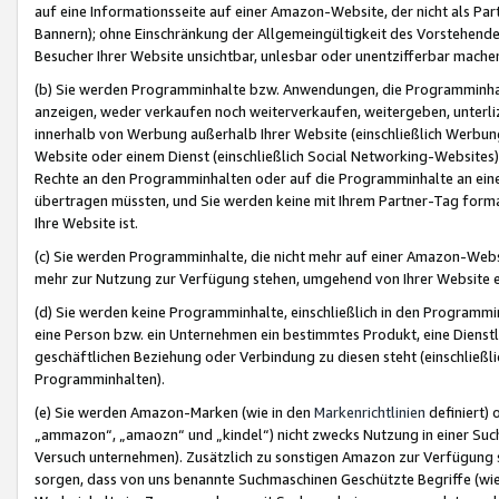
auf eine Informationsseite auf einer Amazon-Website, der nicht als Part
Bannern); ohne Einschränkung der Allgemeingültigkeit des Vorstehende
Besucher Ihrer Website unsichtbar, unlesbar oder unentzifferbar mache
(b) Sie werden Programminhalte bzw. Anwendungen, die Programminhalt
anzeigen, weder verkaufen noch weiterverkaufen, weitergeben, unterli
innerhalb von Werbung außerhalb Ihrer Website (einschließlich Werbun
Website oder einem Dienst (einschließlich Social Networking-Website
Rechte an den Programminhalten oder auf die Programminhalte an eine a
übertragen müssten, und Sie werden keine mit Ihrem Partner-Tag formati
Ihre Website ist.
(c) Sie werden Programminhalte, die nicht mehr auf einer Amazon-Websit
mehr zur Nutzung zur Verfügung stehen, umgehend von Ihrer Website e
(d) Sie werden keine Programminhalte, einschließlich in den Programmin
eine Person bzw. ein Unternehmen ein bestimmtes Produkt, eine Dienstle
geschäftlichen Beziehung oder Verbindung zu diesen steht (einschließli
Programminhalten).
(e) Sie werden Amazon-Marken (wie in den
Markenrichtlinien
definiert) 
„ammazon“, „amaozn“ und „kindel“) nicht zwecks Nutzung in einer Suc
Versuch unternehmen). Zusätzlich zu sonstigen Amazon zur Verfügung 
sorgen, dass von uns benannte Suchmaschinen Geschützte Begriffe (wie 