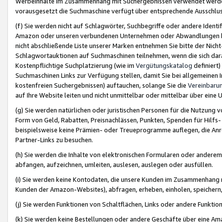
Werbeinhalte im Zusammenhang mit Suchergebnissen verwendet werden,
vorausgesetzt die Suchmaschine verfügt über entsprechende Ausschlu
(f) Sie werden nicht auf Schlagwörter, Suchbegriffe oder andere Ident
Amazon oder unseren verbundenen Unternehmen oder Abwandlungen bzw
nicht abschließende Liste unserer Marken entnehmen Sie bitte der Nich
Schlagwortauktionen auf Suchmaschinen teilnehmen, wenn die sich da
Kostenpflichtige Suchplatzierung (wie im
Vergütungskatalog
definiert
Suchmaschinen Links zur Verfügung stellen, damit Sie bei allgemeinen I
kostenfreien Suchergebnissen) auftauchen, solange Sie die
Vereinbaru
auf Ihre Website leiten und nicht unmittelbar oder mittelbar über eine
(g) Sie werden natürlichen oder juristischen Personen für die Nutzung 
Form von Geld, Rabatten, Preisnachlässen, Punkten, Spenden für Hilfs
beispielsweise keine Prämien- oder Treueprogramme auflegen, die Anrei
Partner-Links zu besuchen.
(h) Sie werden die Inhalte von elektronischen Formularen oder anderem M
abfangen, aufzeichnen, umleiten, auslesen, auslegen oder ausfüllen.
(i) Sie werden keine Kontodaten, die unsere Kunden im Zusammenhang 
Kunden der Amazon-Websites), abfragen, erheben, einholen, speichern,
(j) Sie werden Funktionen von Schaltflächen, Links oder andere Funkti
(k) Sie werden keine Bestellungen oder andere Geschäfte über eine Ama