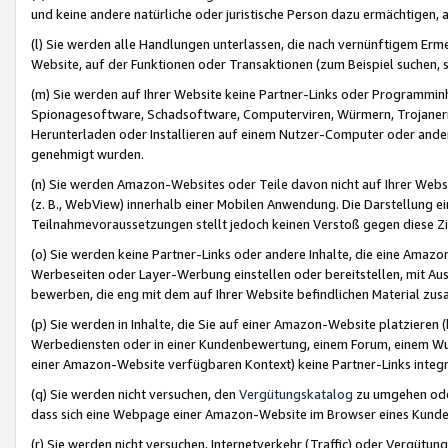
und keine andere natürliche oder juristische Person dazu ermächtigen, a
(l) Sie werden alle Handlungen unterlassen, die nach vernünftigem Erme
Website, auf der Funktionen oder Transaktionen (zum Beispiel suchen, s
(m) Sie werden auf Ihrer Website keine Partner-Links oder Programmin
Spionagesoftware, Schadsoftware, Computerviren, Würmern, Trojaner
Herunterladen oder Installieren auf einem Nutzer-Computer oder ande
genehmigt wurden.
(n) Sie werden Amazon-Websites oder Teile davon nicht auf Ihrer Websi
(z. B., WebView) innerhalb einer Mobilen Anwendung. Die Darstellung ein
Teilnahmevoraussetzungen stellt jedoch keinen Verstoß gegen diese Zif
(o) Sie werden keine Partner-Links oder andere Inhalte, die eine Am
Werbeseiten oder Layer-Werbung einstellen oder bereitstellen, mit Au
bewerben, die eng mit dem auf Ihrer Website befindlichen Material z
(p) Sie werden in Inhalte, die Sie auf einer Amazon-Website platzier
Werbediensten oder in einer Kundenbewertung, einem Forum, einem Wun
einer Amazon-Website verfügbaren Kontext) keine Partner-Links integr
(q) Sie werden nicht versuchen, den
Vergütungskatalog
zu umgehen oder
dass sich eine Webpage einer Amazon-Website im Browser eines Kunden 
(r) Sie werden nicht versuchen, Internetverkehr (Traffic) oder Vergü