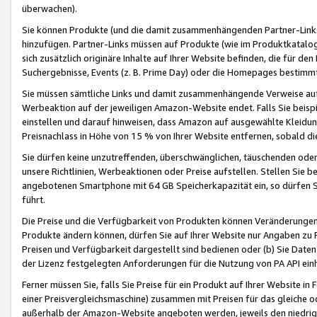
überwachen).
Sie können Produkte (und die damit zusammenhängenden Partner-Links)
hinzufügen. Partner-Links müssen auf Produkte (wie im Produktkatalog de
sich zusätzlich originäre Inhalte auf Ihrer Website befinden, die für 
Suchergebnisse, Events (z. B. Prime Day) oder die Homepages bestimmte
Sie müssen sämtliche Links und damit zusammenhängende Verweise auf z
Werbeaktion auf der jeweiligen Amazon-Website endet. Falls Sie beisp
einstellen und darauf hinweisen, dass Amazon auf ausgewählte Kleidun
Preisnachlass in Höhe von 15 % von Ihrer Website entfernen, sobald di
Sie dürfen keine unzutreffenden, überschwänglichen, täuschenden od
unsere Richtlinien, Werbeaktionen oder Preise aufstellen. Stellen Sie 
angebotenen Smartphone mit 64 GB Speicherkapazität ein, so dürfen S
führt.
Die Preise und die Verfügbarkeit von Produkten können Veränderungen 
Produkte ändern können, dürfen Sie auf Ihrer Website nur Angaben zu P
Preisen und Verfügbarkeit dargestellt sind bedienen oder (b) Sie Daten
der Lizenz festgelegten Anforderungen für die Nutzung von PA API einh
Ferner müssen Sie, falls Sie Preise für ein Produkt auf Ihrer Website in 
einer Preisvergleichsmaschine) zusammen mit Preisen für das gleiche o
außerhalb der Amazon-Website angeboten werden, jeweils den niedrigst