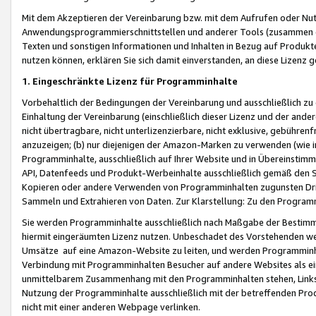
Mit dem Akzeptieren der Vereinbarung bzw. mit dem Aufrufen oder Nutz
Anwendungsprogrammierschnittstellen und anderer Tools (zusammen die
Texten und sonstigen Informationen und Inhalten in Bezug auf Produkte
nutzen können, erklären Sie sich damit einverstanden, an diese Lizenz 
1. Eingeschränkte Lizenz für Programminhalte
Vorbehaltlich der Bedingungen der Vereinbarung und ausschließlich z
Einhaltung der Vereinbarung (einschließlich dieser Lizenz und der ande
nicht übertragbare, nicht unterlizenzierbare, nicht exklusive, gebühren
anzuzeigen; (b) nur diejenigen der Amazon-Marken zu verwenden (wie in 
Programminhalte, ausschließlich auf Ihrer Website und in Übereinstimmu
API, Datenfeeds und Produkt-Werbeinhalte ausschließlich gemäß den Spe
Kopieren oder andere Verwenden von Programminhalten zugunsten Dri
Sammeln und Extrahieren von Daten. Zur Klarstellung: Zu den Program
Sie werden Programminhalte ausschließlich nach Maßgabe der Besti
hiermit eingeräumten Lizenz nutzen. Unbeschadet des Vorstehenden we
Umsätze auf eine Amazon-Website zu leiten, und werden Programminhal
Verbindung mit Programminhalten Besucher auf andere Websites als ein
unmittelbarem Zusammenhang mit den Programminhalten stehen, Links z
Nutzung der Programminhalte ausschließlich mit der betreffenden Pr
nicht mit einer anderen Webpage verlinken.