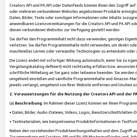
Creators API und PA API oder Datenfeeds können Ihnen den Zugriff auf D
oder mehreren verbundenen Websites angebotenen Produkte ermögliche
Daten, Bilder, Texte oder sonstigen Informationen oder Inhalte zuzugre
anwendbaren Lizenzvereinbarungen für die Creators API und PA API od
diesen verbundenen Websites zur Verfügung gestellt werden.
Sie dürfen den Programminhalt nicht dazu verwenden, geistiges Eigent
verletzen. Sie dürfen Programminhalte nicht verwenden, um direkt ode
maschinelles Lernen oder verwandte Technologien zu entwickeln oder zu
Die Lizenz endet mit sofortiger Wirkung automatisch, wenn Sie zu irg
Vergütungskatalog definiert) nicht rechtzeitig erfüllen bzw. ansonsten
schriftliche Mitteilung an Sie ganz oder teilweise beenden. Sie werden
umgehend einstellen und sämtliche Programminhalte und Amazon-Marke
jeweils verlangt, umgehend von Ihrer Website entfernen und löschen od
2. Voraussetzungen für die Nutzung der Creators API und der P
(a)
Beschreibung
. Im Rahmen dieser Lizenz können wir Ihnen Programmi
• Daten, Bilder, Audio-Dateien, Videos, Logos, Benutzerschnittstellen-
• Textmaterialien, wie beispielsweise Produktinformationen in Textfor
Neben den vorstehenden Produktwerbungsinhalten und dem Zugriff auf 
Zusammenhang mit Creators API und PA API Musterquellcodes und -bibli