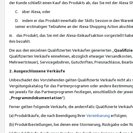
der Kunde schließt einen Kauf des Produkts ab, das Sie mit der Alexa 
C. über Alexa, oder
D. indem er das Produkt innerhalb der Skills Session in den Waren
seiner erstmaligen Teilnahme an der Alexa Shopping Action abschlie
iii. das Produkt, das Sie mit der Alexa-Einkaufsaktion vorgestellt ha
ihm bezahlt.
Die aus den einzelnen Qualifizierten Verkäufen generierten „
Qualifizi
Qualifizierten Verkäufe einnehmen, abzüglich etwaiger Versandkosten
Mehrwertsteuer), Servicegebühren, Gutschriften, Preisnachlässe, Bear
2. Ausgeschlossene Verkäufe
Unbeschadet des Vorstehenden gelten Qualifizierte Verkäufe nicht als
Vergütungskatalog für das Partnerprogramm oder andere Bestimmungen,
wir jeweils für das Partnerprogramm festlegen, einschließlich der jewe
„
Programmdokumentation
“).
Ferner gelten folgende Verkäufe, die andernfalls Qualifizierte Verkä
(a) Produktkäufe, die nach Beendigung Ihrer
Vereinbarung
erfolgen;
(b) Produktbestellungen, bei denen eine Stornierung, Rückgabe oder R