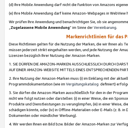
(d) Ihre Mobile Anwendung darf nicht die Funktion von Amazons eige
(e) Ihre Mobile Anwendung darf keine Amazon-Webpages in WebView 
Wir prüfen Ihre Anwendung und benachrichtigen Sie, ob sie angenomm
„
Zugelassene Mobile Anwendung
“ im Sinne der
Vereinbarung
.
Markenrichtlinien für das 
Diese Richtlinien gelten für die Nutzung der Marken, die wir Ihnen als 
müssen jederzeit strikt eingehalten werden, und jede Nutzung der Ama
Lizenzen bezüglich Ihrer Nutzung der Amazon-Marken.
1. SIE DÜRFEN DIE AMAZON-MARKEN AUSSCHLIESSLICH DURCH DARS
AUF EINER AMAZON-WEBSITE MITTELS EINES ENTSPRECHENDEN PART
2. Ihre Nutzung der Amazon-Marken muss (i) im Einklang mit der aktuells
Programmdokumentation (wie im
Vergütungskatalog
definiert) erfolg
3. Sie dürfen die Amazon-Marken ausschließlich für den in der Progr
nicht wie folgt nutzen oder darstellen: (i) in einer Weise, die ein Spo
Produkte und Dienstleistungen zu verunglimpfen, (iii) in einer Weise
schädigen könnte, oder (iv) in Offline-Materialien oder E-Mails (z. B.
Dokumenten oder mündlicher Werbung).
4. Wir werden Ihnen ein Bild bzw. Bilder der Amazon-Marken zur Verfüg