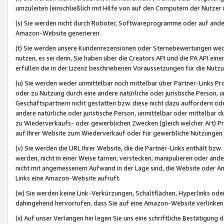
umzuleiten (einschließlich mit Hilfe von auf den Computern der Nutzer i
(s) Sie werden nicht durch Roboter, Softwareprogramme oder auf andere
Amazon-Website generieren.
(t) Sie werden unsere Kundenrezensionen oder Sternebewertungen wed
nutzen, es sei denn, Sie haben über die Creators API und die PA API e
erfüllen die in der Lizenz beschriebenen Voraussetzungen für die Nutzu
(u) Sie werden weder unmittelbar noch mittelbar über Partner-Links P
oder zu Nutzung durch eine andere natürliche oder juristische Person,
Geschäftspartnern nicht gestatten bzw. diese nicht dazu auffordern od
andere natürliche oder juristische Person, unmittelbar oder mittelbar
zu Wiederverkaufs- oder gewerblichen Zwecken (gleich welcher Art) 
auf Ihrer Website zum Wiederverkauf oder für gewerbliche Nutzungen 
(v) Sie werden die URL Ihrer Website, die die Partner-Links enthält b
werden, nicht in einer Weise tarnen, verstecken, manipulieren oder and
nicht mit angemessenem Aufwand in der Lage sind, die Website oder A
Links eine Amazon-Website aufruft.
(w) Sie werden keine Link-Verkürzungen, Schaltflächen, Hyperlinks ode
dahingehend hervorrufen, dass Sie auf eine Amazon-Website verlinken
(x) Auf unser Verlangen hin legen Sie uns eine schriftliche Bestätigung