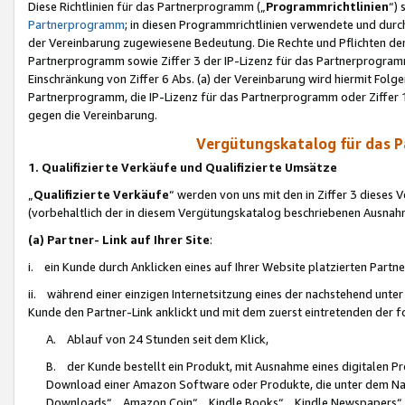
Diese Richtlinien für das Partnerprogramm („
Programmrichtlinien
“)
Partnerprogramm
; in diesen Programmrichtlinien verwendete und durch
der Vereinbarung zugewiesene Bedeutung. Die Rechte und Pflichten de
Partnerprogramm sowie Ziffer 3 der IP-Lizenz für das Partnerprogram
Einschränkung von Ziffer 6 Abs. (a) der Vereinbarung wird hiermit Fol
Partnerprogramm, die IP-Lizenz für das Partnerprogramm oder Ziffer 1
gegen die Vereinbarung.
Vergütungskatalog für das 
1. Qualifizierte Verkäufe und Qualifizierte Umsätze
„
Qualifizierte Verkäufe
“ werden von uns mit den in Ziffer 3 diese
(vorbehaltlich der in diesem Vergütungskatalog beschriebenen Ausnah
(a) Partner- Link auf Ihrer Site
:
i. ein Kunde durch Anklicken eines auf Ihrer Website platzierten Part
ii. während einer einzigen Internetsitzung eines der nachstehend unter (i)
Kunde den Partner-Link anklickt und mit dem zuerst eintretenden der f
A. Ablauf von 24 Stunden seit dem Klick,
B. der Kunde bestellt ein Produkt, mit Ausnahme eines digitalen P
Download einer Amazon Software oder Produkte, die unter dem N
Downloads“, „Amazon Coin“, „Kindle Books“, „Kindle Newspapers“, „