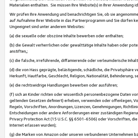
Materialien enthalten. Sie müssen Ihre Website(s) in Ihrer Anwendung ide
Wir prüfen Ihre Anwendung und benachrichtigen Sie, ob sie angenommen
auf Aufnahme Ihrer Website in das Partnerprogramm und Sie dürfen kei
Ungeeignet sind unter anderem Websites:
(a) die sexuelle oder obszöne Inhalte bewerben oder enthalten;
(b) die Gewalt verherrlichen oder gewalttätige Inhalte haben oder pot
anstiften,;
(c) die falsche, irreführende, diffamierende oder verleumderische Inha
(d) die von Hass geprägte, belästigende, schädliche, die Privatsphäre v
Herkunft, Hautfarbe, Geschlecht, Religion, Nationalität, Behinderung, 
(e) die rechtswidrige Handlungen bewerben oder ausführen;
(f) sich an Kinder richten oder wissentlich personenbezogene Daten vo
geltenden Gesetzen definiert) erheben, verwenden oder offenlegen, Vo
Regeln, Vorschriften, Anordnungen, Lizenzen, Genehmigungen, Richtlini
Entscheidungen oder andere Anforderungen einer zuständigen Regierung
Privacy Protection Act (15 U.S.C. §§ 6501-6506) oder Vorschriften, di
Internet erlassen wurden);
(g) die Marken von Amazon oder unseren verbundenen Unternehmen b