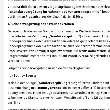
Vorbehaltlich der in diesem Vergütungskatalog beschriebenen Einschr
(„
Standardvergütung im Rahmen des Partnerprogramms
“) besc
bestimmten Prozentsatzes der Qualifizierten Erlöse.
4. Sondervergütung oder Werbeaktionen
Gelegentlich können wir Sonderprogramme oder Werbeaktionen auflegen,
oder alternative Vergütung („
Sondervergütung
”) zu verdienen. Amazo
Sonderprogramme oder Werbeaktionen jederzeit ganz oder teilweise einz
Sonderprogramme oder Werbeaktionen (auch Sonderprogramme oder We
Produktverkäufen kommt) disqualifizierende Ausschlusstatbestände, di
Programmdokumentation im Hinblick auf Produktverkäufe geltende E
Werbeaktionen.
Folgende Sondervergütungen sind derzeit verfügbar:
hier
.
(a) Bounty Events
In den in der
Anlage
(„
Sondervergütung
“) aufgeführten Ländern sind
Zusammenhang mit „
Bounty Events
“ die in dieser Ziffer 4 (a) besch
Bounty Event wie in der Anlage beschrieben anspruchsberechtigt sein mu
teilnehmende Startseite einer Amazon-Website aufruft und (2) der Kun
ausführt.
Amazon zahlt keine Sondervergütung, wenn das zugrundeliegende Boun