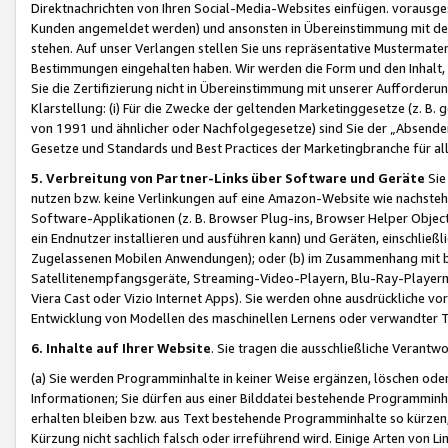
Direktnachrichten von Ihren Social-Media-Websites einfügen. vorausg
Kunden angemeldet werden) und ansonsten in Übereinstimmung mit der
stehen. Auf unser Verlangen stellen Sie uns repräsentative Mustermater
Bestimmungen eingehalten haben. Wir werden die Form und den Inhalt, di
Sie die Zertifizierung nicht in Übereinstimmung mit unserer Aufforderu
Klarstellung: (i) Für die Zwecke der geltenden Marketinggesetze (z. 
von 1991 und ähnlicher oder Nachfolgegesetze) sind Sie der „Absender“ j
Gesetze und Standards und Best Practices der Marketingbranche für 
5. Verbreitung von Partner-Links über Software und Geräte
Sie
nutzen bzw. keine Verlinkungen auf eine Amazon-Website wie nachsteh
Software-Applikationen (z. B. Browser Plug-ins, Browser Helper Objec
ein Endnutzer installieren und ausführen kann) und Geräten, einschlie
Zugelassenen Mobilen Anwendungen); oder (b) im Zusammenhang mit bzw.
Satellitenempfangsgeräte, Streaming-Video-Playern, Blu-Ray-Playern 
Viera Cast oder Vizio Internet Apps). Sie werden ohne ausdrückliche v
Entwicklung von Modellen des maschinellen Lernens oder verwandter 
6. Inhalte auf Ihrer Website
. Sie tragen die ausschließliche Verantwo
(a) Sie werden Programminhalte in keiner Weise ergänzen, löschen oder
Informationen; Sie dürfen aus einer Bilddatei bestehende Programminhal
erhalten bleiben bzw. aus Text bestehende Programminhalte so kürzen, 
Kürzung nicht sachlich falsch oder irreführend wird. Einige Arten von L