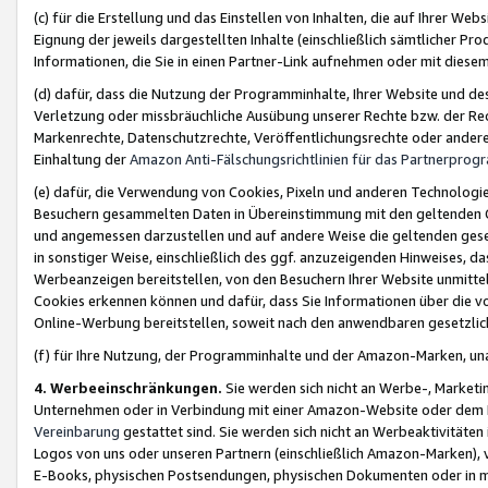
(c) für die Erstellung und das Einstellen von Inhalten, die auf Ihrer We
Eignung der jeweils dargestellten Inhalte (einschließlich sämtlicher 
Informationen, die Sie in einen Partner-Link aufnehmen oder mit diese
(d) dafür, dass die Nutzung der Programminhalte, Ihrer Website und des 
Verletzung oder missbräuchliche Ausübung unserer Rechte bzw. der Recht
Markenrechte, Datenschutzrechte, Veröffentlichungsrechte oder anderer
Einhaltung der
Amazon Anti-Fälschungsrichtlinien für das Partnerpro
(e) dafür, die Verwendung von Cookies, Pixeln und anderen Technologien
Besuchern gesammelten Daten in Übereinstimmung mit den geltenden Ge
und angemessen darzustellen und auf andere Weise die geltenden geset
in sonstiger Weise, einschließlich des ggf. anzuzeigenden Hinweises, d
Werbeanzeigen bereitstellen, von den Besuchern Ihrer Website unmitte
Cookies erkennen können und dafür, dass Sie Informationen über die v
Online-Werbung bereitstellen, soweit nach den anwendbaren gesetzlic
(f) für Ihre Nutzung, der Programminhalte und der Amazon-Marken, u
4. Werbeeinschränkungen.
Sie werden sich nicht an Werbe-, Market
Unternehmen oder in Verbindung mit einer Amazon-Website oder dem Pa
Vereinbarung
gestattet sind. Sie werden sich nicht an Werbeaktivitäten
Logos von uns oder unseren Partnern (einschließlich Amazon-Marken), 
E-Books, physischen Postsendungen, physischen Dokumenten oder in 