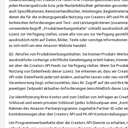
jeden Musterquellcode bzw. jede Musterbibliothek geltenden gesonder
auch Spezifikationen, Benutzerhandbücher, Anleitungen, Begleitmaterial
denen die für die ordnungsgemäße Nutzung von Creators API und PA A
technischen Anforderungen und Test- und Leistungskriterien (zusammen
verwendete Begriff „Produktwerbungsinhalte“ schließt ausdrücklich al
Lizenz zur Verfügung stellen, sowie alle von uns zur Verfügung gestel
ausdrücklich nicht auf Daten, Bilder, Texte oder sonstige Informatione
es sich nicht um eine Amazon-Website handelt.
(b) Abrufen von Produktwerbungsinhalten. Sie können Produkt-Werbein
ausdrückliche vorherige schriftliche Genehmigung erteilt haben, könn
wir über die Creators API Feeds zur Verfügung stellen. Wenn Sie Produk
Nutzung von Datenfeeds dieser Lizenz. Sie erkennen an, dass wir Creat
API oder Datenfeeds jederzeit ändern, auslaufen lassen oder neu veröffe
Verantwortung liegt, sicherzustellen, dass Ihr Zugriff auf die und Ihr
jeweiligen Zeitpunkt aktuellen Anforderungen (einschließlich dieser Liz
Zur Identifizierung Ihres Kontos und zum Stellen von Anfragen an Crea
Schlüssel und einem privaten Schlüssel (jedes Schlüsselpaar eine „Kon
Rahmen des Amazon-Partnerprogramms zugeteilte Partner-ID oder ein
Kontokennungen über den Creators API und PA API Kontoerstellungspro
Um Programmwerbeinhalte über die Creators API Dienste zu erhalten, m