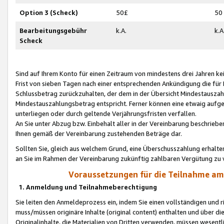
Option 3 (Scheck)
50£
50
Bearbeitungsgebühr
k.A.
k.A
Scheck
Sind auf Ihrem Konto für einen Zeitraum von mindestens drei Jahren kein
Frist von sieben Tagen nach einer entsprechenden Ankündigung die für
Schlussbetrag zurückzuhalten, der dem in der Übersicht Mindestausz
Mindestauszahlungsbetrag entspricht. Ferner können eine etwaig aufg
unterliegen oder durch geltende Verjährungsfristen verfallen.
An Sie unter Abzug bzw. Einbehalt aller in der Vereinbarung beschrieb
Ihnen gemäß der Vereinbarung zustehenden Beträge dar.
Sollten Sie, gleich aus welchem Grund, eine Überschusszahlung erhalte
an Sie im Rahmen der Vereinbarung zukünftig zahlbaren Vergütung zu 
Voraussetzungen für die Teilnahme a
1. Anmeldung und Teilnahmeberechtigung
Sie leiten den Anmeldeprozess ein, indem Sie einen vollständigen und 
muss/müssen originäre Inhalte (original content) enthalten und über d
Originalinhalte, die Materialien von Dritten verwenden, müssen wese