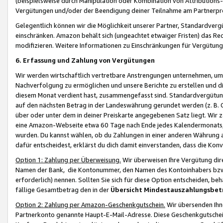
(beispielsweise durch Manipulation oder Kombination von Attributions-
Vergütungen und/oder der Beendigung deiner Teilnahme am Partnerp
Gelegentlich können wir die Möglichkeit unserer Partner, Standardv
einschränken. Amazon behält sich (ungeachtet etwaiger Fristen) das Re
modifizieren. Weitere Informationen zu Einschränkungen für Vergütung
6. Erfassung und Zahlung von Vergütungen
Wir werden wirtschaftlich vertretbare Anstrengungen unternehmen, um 
Nachverfolgung zu ermöglichen und unsere Berichte zu erstellen und di
diesem Monat verdient hast, zusammengefasst sind. Standardvergütung
auf den nächsten Betrag in der Landeswährung gerundet werden (z. B. C
über oder unter dem in deiner Preiskarte angegebenen Satz liegt. Wir
eine Amazon-Webseite etwa 60 Tage nach Ende jedes Kalendermonats, i
wurden. Du kannst wählen, ob du Zahlungen in einer anderen Währung
dafür entscheidest, erklärst du dich damit einverstanden, dass die K
Option 1: Zahlung per Überweisung.
Wir überweisen Ihre Vergütung dir
Namen der Bank, die Kontonummer, den Namen des Kontoinhabers bzw. a
erforderlich) nennen. Sollten Sie sich für diese Option entscheiden, be
fällige Gesamtbetrag den in der
Übersicht Mindestauszahlungsbet
Option 2: Zahlung per Amazon-Geschenkgutschein.
Wir übersenden Ihne
Partnerkonto genannte Haupt-E-Mail-Adresse. Diese Geschenkgutschei