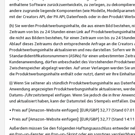
enthaltene Software zurückzuentwickeln, zu zerlegen, zu dekompilier
andere zugrunde liegende Komponenten (wie Modelle, Modellparameter
mit der Creators API, der PA API, Datenfeeds oder in den Produkt Werb
(h) Sie werden Produktwerbungsinhalte, die aus einem Bild bestehen, ni
Zeitraum von bis zu 24 Stunden einen Link auf Produktwerbungsinhalte
die nicht aus Bildern bestehen, für einen Zeitraum von bis zu 24 Stund
Ablauf dieses Zeitraums durch entsprechende Anfrage an die Creators 
Produktwerbungsinhalte aktualisieren und neu darstellen. Sofern wir Ih
Standardidentifikationsnummern (ASINs) für einen unbestimmten Zeitra
Kundenanwendung, dürfen unbeschadet des Vorstehenden Produktwerbu
Zwischenspeicher abgelegt werden. Auf unser Verlangen werden Sie un
die Produktwerbungsinhalte enthält oder nutzt, damit wir Ihre Einhalt
(i) Wenn Sie seltener als stündlich Produktwerbungsinhalte aus Datenfe
Anwendung angezeigten Produktwerbungsinhalte aktualisieren, werden 
Datums-/Uhrzeitstempel einfügen. Wenn Sie jedoch die in Ihrer Anwe
und aktualisiert haben, kann der Datumsteil des Stempels entfallen. Dies
• Preis auf [Amazon-Website einfügen]: [EUR/GBP] 32,77 (Stand 07.01.
• Preis auf [Amazon-Website einfügen]: [EUR/GBP] 32,77 (Stand 14:11 
Außerdem müssen Sie den folgenden Haftungsausschluss entweder neb
ein Pop-up-Fenster, ein Pop-up-Skript oder ein sonstiges vergleichba