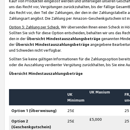
Kauf von Produkten eingelöst werden und unterliegen unseren Geschäf
uns das Recht vor, Vergütungen zurückzuhalten, bis der fällige Gesamt
das Recht vor, den Teil der Zahlungen, der den in der Zahlungstabelle 
Zahlungsart angibst. Die Zahlung per Amazon-Geschenkgutschein ist in
Option 3: Zahlung per Scheck.
Wir übersenden Ihnen einen Scheck in Höh
Sollten Sie sich für diese Option entscheiden, behalten wir uns das Rec
den in der
Übersicht Mindestauszahlungsbeträge
genannten Mindest
der
Übersicht Mindestauszahlungsbeträge
angegebene Bearbeitung
und Schweden nicht verfügbar.
Sollten Sie keine gültigen Informationen für die Zahlungsoption bereit
oder die Auszahlung verdienter Vergütung zurückhalten, bis Sie eine A
Übersicht Mindestauszahlungsbeträge
UK Maxium
UK
FR,
Minimum
un
Option 1 (Überweisung)
25£
25
£5,000
Option 2
25£
25
(Geschenkgutschein)