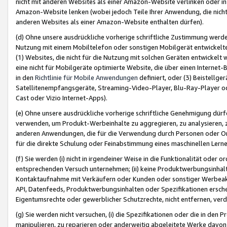
nicht mit anderen Websites als einer Amazon-Website verlinken oder i
Amazon-Website lenken (wobei jedoch Teile Ihrer Anwendung, die nich
anderen Websites als einer Amazon-Website enthalten dürfen).
(d) Ohne unsere ausdrückliche vorherige schriftliche Zustimmung werd
Nutzung mit einem Mobiltelefon oder sonstigen Mobilgerät entwickelt
(1) Websites, die nicht für die Nutzung mit solchen Geräten entwickelt
eine nicht für Mobilgeräte optimierte Website, die über einen Interne
in den
Richtlinie für Mobile Anwendungen
definiert, oder (3) Beistellge
Satellitenempfangsgeräte, Streaming-Video-Player, Blu-Ray-Player ode
Cast oder Vizio Internet-Apps).
(e) Ohne unsere ausdrückliche vorherige schriftliche Genehmigung dürfe
verwenden, um Produkt-Werbeinhalte zu aggregieren, zu analysieren, 
anderen Anwendungen, die für die Verwendung durch Personen oder Or
für die direkte Schulung oder Feinabstimmung eines maschinellen Lern
(f) Sie werden (i) nicht in irgendeiner Weise in die Funktionalität ode
entsprechenden Versuch unternehmen; (ii) keine Produktwerbungsinha
Kontaktaufnahme mit Verkäufern oder Kunden oder sonstiger Werbeaktiv
API, Datenfeeds, Produktwerbungsinhalten oder Spezifikationen erschei
Eigentumsrechte oder gewerblicher Schutzrechte, nicht entfernen, verd
(g) Sie werden nicht versuchen, (i) die Spezifikationen oder die in de
manipulieren, zu reparieren oder anderweitig abgeleitete Werke davon z