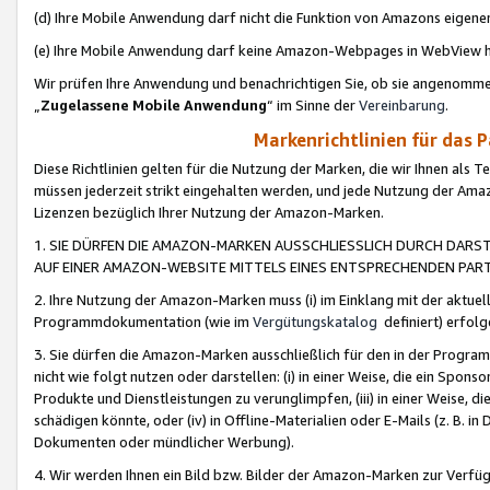
(d) Ihre Mobile Anwendung darf nicht die Funktion von Amazons eige
(e) Ihre Mobile Anwendung darf keine Amazon-Webpages in WebView 
Wir prüfen Ihre Anwendung und benachrichtigen Sie, ob sie angenomm
„
Zugelassene Mobile Anwendung
“ im Sinne der
Vereinbarung
.
Markenrichtlinien für das 
Diese Richtlinien gelten für die Nutzung der Marken, die wir Ihnen als 
müssen jederzeit strikt eingehalten werden, und jede Nutzung der Ama
Lizenzen bezüglich Ihrer Nutzung der Amazon-Marken.
1. SIE DÜRFEN DIE AMAZON-MARKEN AUSSCHLIESSLICH DURCH DARS
AUF EINER AMAZON-WEBSITE MITTELS EINES ENTSPRECHENDEN PART
2. Ihre Nutzung der Amazon-Marken muss (i) im Einklang mit der aktuells
Programmdokumentation (wie im
Vergütungskatalog
definiert) erfolg
3. Sie dürfen die Amazon-Marken ausschließlich für den in der Progr
nicht wie folgt nutzen oder darstellen: (i) in einer Weise, die ein Spo
Produkte und Dienstleistungen zu verunglimpfen, (iii) in einer Weise
schädigen könnte, oder (iv) in Offline-Materialien oder E-Mails (z. B.
Dokumenten oder mündlicher Werbung).
4. Wir werden Ihnen ein Bild bzw. Bilder der Amazon-Marken zur Verfüg