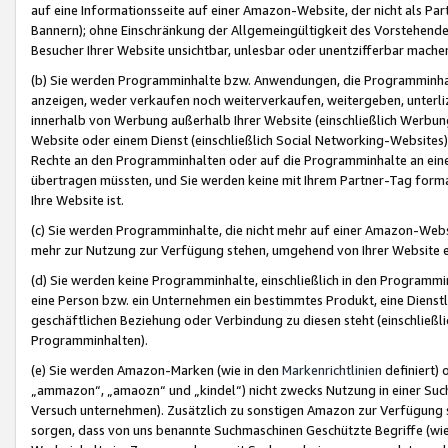
auf eine Informationsseite auf einer Amazon-Website, der nicht als Part
Bannern); ohne Einschränkung der Allgemeingültigkeit des Vorstehende
Besucher Ihrer Website unsichtbar, unlesbar oder unentzifferbar mache
(b) Sie werden Programminhalte bzw. Anwendungen, die Programminhalt
anzeigen, weder verkaufen noch weiterverkaufen, weitergeben, unterli
innerhalb von Werbung außerhalb Ihrer Website (einschließlich Werbun
Website oder einem Dienst (einschließlich Social Networking-Website
Rechte an den Programminhalten oder auf die Programminhalte an eine a
übertragen müssten, und Sie werden keine mit Ihrem Partner-Tag formati
Ihre Website ist.
(c) Sie werden Programminhalte, die nicht mehr auf einer Amazon-Websit
mehr zur Nutzung zur Verfügung stehen, umgehend von Ihrer Website e
(d) Sie werden keine Programminhalte, einschließlich in den Programmin
eine Person bzw. ein Unternehmen ein bestimmtes Produkt, eine Dienstle
geschäftlichen Beziehung oder Verbindung zu diesen steht (einschließli
Programminhalten).
(e) Sie werden Amazon-Marken (wie in den
Markenrichtlinien
definiert) 
„ammazon“, „amaozn“ und „kindel“) nicht zwecks Nutzung in einer Suc
Versuch unternehmen). Zusätzlich zu sonstigen Amazon zur Verfügung 
sorgen, dass von uns benannte Suchmaschinen Geschützte Begriffe (wie 