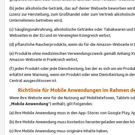
(b) jedes alkoholische Getränk, das auf deiner Webseite beworben wird
Lizenz zur Herstellung, zum Großhandel oder zum Vertrieb alkoholisch
Unternehmens betrieben wird,
(c) Säuglingsnahruhrung, alkoholische Getränke oder Tabakwaren und E
Webseiten in der EU und im Vereinigten Königreich wirbst,
(d) pflanzliche Raucherprodukte, wenn du für die Amazon-Webseite in B
(e) Produkte ohne medizinischen Verwendungszweck gemäß Anhang XVI 
Amazon-Webseite in Frankreich wirbst,
(f) jedes Produkt oder jede Dienstleistung, bei der es sich um ein Prod
erhältst eine Warnung, wenn ein Produkt oder eine Dienstleistung in de
Central ausgeschlossen ist.
Richtlinie für Mobile Anwendungen im Rahmen de
Wenn Ihre Website eine für die Nutzung auf Mobiltelefonen, Tablets 
„
Mobile Anwendung
“) enthält, gilt Folgendes:
(a) Ihre Mobile Anwendung muss in den App-Stores von Google Play, A
(b) Ihre Mobile Anwendung muss kostenlos heruntergeladen werden könn
(c) Ihre Mobile Anwendung muss originäre Inhalte haben,