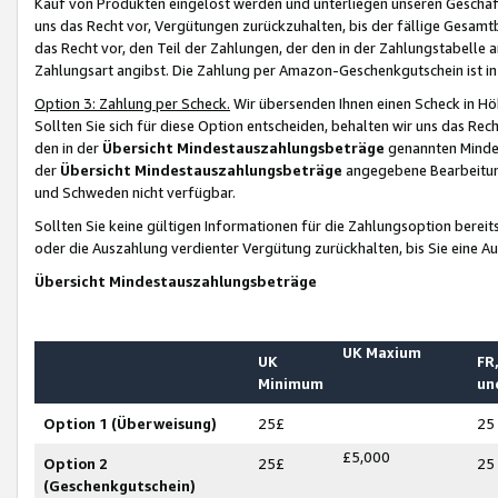
Kauf von Produkten eingelöst werden und unterliegen unseren Geschäf
uns das Recht vor, Vergütungen zurückzuhalten, bis der fällige Gesamt
das Recht vor, den Teil der Zahlungen, der den in der Zahlungstabelle 
Zahlungsart angibst. Die Zahlung per Amazon-Geschenkgutschein ist in
Option 3: Zahlung per Scheck.
Wir übersenden Ihnen einen Scheck in Höh
Sollten Sie sich für diese Option entscheiden, behalten wir uns das Rec
den in der
Übersicht Mindestauszahlungsbeträge
genannten Mindest
der
Übersicht Mindestauszahlungsbeträge
angegebene Bearbeitung
und Schweden nicht verfügbar.
Sollten Sie keine gültigen Informationen für die Zahlungsoption bereit
oder die Auszahlung verdienter Vergütung zurückhalten, bis Sie eine A
Übersicht Mindestauszahlungsbeträge
UK Maxium
UK
FR,
Minimum
un
Option 1 (Überweisung)
25£
25
£5,000
Option 2
25£
25
(Geschenkgutschein)