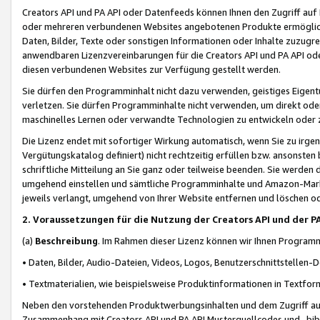
Creators API und PA API oder Datenfeeds können Ihnen den Zugriff auf D
oder mehreren verbundenen Websites angebotenen Produkte ermögliche
Daten, Bilder, Texte oder sonstigen Informationen oder Inhalte zuzugre
anwendbaren Lizenzvereinbarungen für die Creators API und PA API od
diesen verbundenen Websites zur Verfügung gestellt werden.
Sie dürfen den Programminhalt nicht dazu verwenden, geistiges Eigent
verletzen. Sie dürfen Programminhalte nicht verwenden, um direkt ode
maschinelles Lernen oder verwandte Technologien zu entwickeln oder zu
Die Lizenz endet mit sofortiger Wirkung automatisch, wenn Sie zu irg
Vergütungskatalog definiert) nicht rechtzeitig erfüllen bzw. ansonsten
schriftliche Mitteilung an Sie ganz oder teilweise beenden. Sie werden
umgehend einstellen und sämtliche Programminhalte und Amazon-Marke
jeweils verlangt, umgehend von Ihrer Website entfernen und löschen od
2. Voraussetzungen für die Nutzung der Creators API und der P
(a)
Beschreibung
. Im Rahmen dieser Lizenz können wir Ihnen Programmi
• Daten, Bilder, Audio-Dateien, Videos, Logos, Benutzerschnittstellen-
• Textmaterialien, wie beispielsweise Produktinformationen in Textfor
Neben den vorstehenden Produktwerbungsinhalten und dem Zugriff auf 
Zusammenhang mit Creators API und PA API Musterquellcodes und -bibli