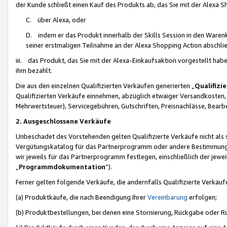
der Kunde schließt einen Kauf des Produkts ab, das Sie mit der Alexa 
C. über Alexa, oder
D. indem er das Produkt innerhalb der Skills Session in den Waren
seiner erstmaligen Teilnahme an der Alexa Shopping Action abschlie
iii. das Produkt, das Sie mit der Alexa-Einkaufsaktion vorgestellt ha
ihm bezahlt.
Die aus den einzelnen Qualifizierten Verkäufen generierten „
Qualifizi
Qualifizierten Verkäufe einnehmen, abzüglich etwaiger Versandkosten
Mehrwertsteuer), Servicegebühren, Gutschriften, Preisnachlässe, Bear
2. Ausgeschlossene Verkäufe
Unbeschadet des Vorstehenden gelten Qualifizierte Verkäufe nicht als
Vergütungskatalog für das Partnerprogramm oder andere Bestimmungen,
wir jeweils für das Partnerprogramm festlegen, einschließlich der jewe
„
Programmdokumentation
“).
Ferner gelten folgende Verkäufe, die andernfalls Qualifizierte Verkä
(a) Produktkäufe, die nach Beendigung Ihrer
Vereinbarung
erfolgen;
(b) Produktbestellungen, bei denen eine Stornierung, Rückgabe oder R