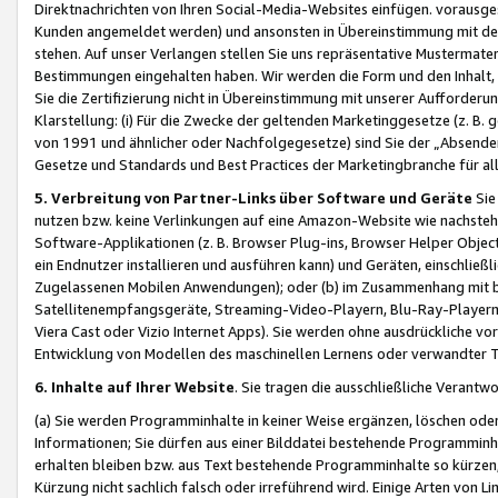
Direktnachrichten von Ihren Social-Media-Websites einfügen. vorausg
Kunden angemeldet werden) und ansonsten in Übereinstimmung mit der
stehen. Auf unser Verlangen stellen Sie uns repräsentative Mustermater
Bestimmungen eingehalten haben. Wir werden die Form und den Inhalt, di
Sie die Zertifizierung nicht in Übereinstimmung mit unserer Aufforderu
Klarstellung: (i) Für die Zwecke der geltenden Marketinggesetze (z. 
von 1991 und ähnlicher oder Nachfolgegesetze) sind Sie der „Absender“ j
Gesetze und Standards und Best Practices der Marketingbranche für 
5. Verbreitung von Partner-Links über Software und Geräte
Sie
nutzen bzw. keine Verlinkungen auf eine Amazon-Website wie nachsteh
Software-Applikationen (z. B. Browser Plug-ins, Browser Helper Objec
ein Endnutzer installieren und ausführen kann) und Geräten, einschlie
Zugelassenen Mobilen Anwendungen); oder (b) im Zusammenhang mit bzw.
Satellitenempfangsgeräte, Streaming-Video-Playern, Blu-Ray-Playern 
Viera Cast oder Vizio Internet Apps). Sie werden ohne ausdrückliche v
Entwicklung von Modellen des maschinellen Lernens oder verwandter 
6. Inhalte auf Ihrer Website
. Sie tragen die ausschließliche Verantwo
(a) Sie werden Programminhalte in keiner Weise ergänzen, löschen oder
Informationen; Sie dürfen aus einer Bilddatei bestehende Programminhal
erhalten bleiben bzw. aus Text bestehende Programminhalte so kürzen, 
Kürzung nicht sachlich falsch oder irreführend wird. Einige Arten von L