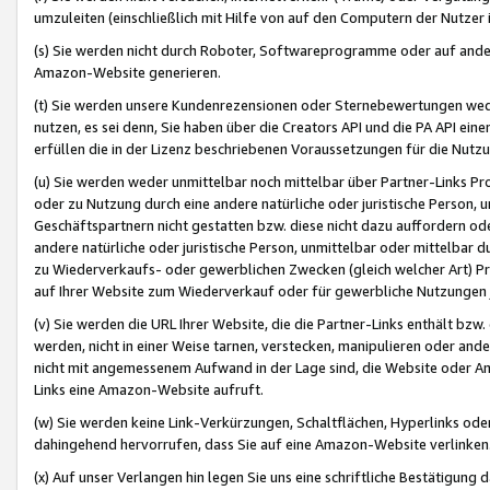
umzuleiten (einschließlich mit Hilfe von auf den Computern der Nutzer i
(s) Sie werden nicht durch Roboter, Softwareprogramme oder auf andere
Amazon-Website generieren.
(t) Sie werden unsere Kundenrezensionen oder Sternebewertungen wed
nutzen, es sei denn, Sie haben über die Creators API und die PA API e
erfüllen die in der Lizenz beschriebenen Voraussetzungen für die Nutzu
(u) Sie werden weder unmittelbar noch mittelbar über Partner-Links P
oder zu Nutzung durch eine andere natürliche oder juristische Person,
Geschäftspartnern nicht gestatten bzw. diese nicht dazu auffordern od
andere natürliche oder juristische Person, unmittelbar oder mittelbar
zu Wiederverkaufs- oder gewerblichen Zwecken (gleich welcher Art) 
auf Ihrer Website zum Wiederverkauf oder für gewerbliche Nutzungen 
(v) Sie werden die URL Ihrer Website, die die Partner-Links enthält b
werden, nicht in einer Weise tarnen, verstecken, manipulieren oder and
nicht mit angemessenem Aufwand in der Lage sind, die Website oder A
Links eine Amazon-Website aufruft.
(w) Sie werden keine Link-Verkürzungen, Schaltflächen, Hyperlinks ode
dahingehend hervorrufen, dass Sie auf eine Amazon-Website verlinken
(x) Auf unser Verlangen hin legen Sie uns eine schriftliche Bestätigung