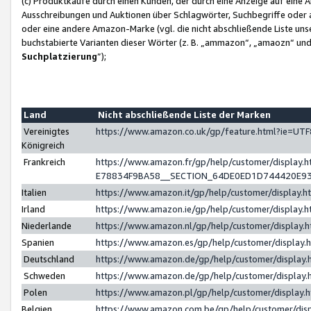
(c) Produktkäufe durch einen Kunden, der durch eine Anzeige auf eine 
Ausschreibungen und Auktionen über Schlagwörter, Suchbegriffe oder 
oder eine andere Amazon-Marke (vgl. die nicht abschließende Liste un
buchstabierte Varianten dieser Wörter (z. B. „ammazon“, „amaozn“ und „
Suchplatzierung
”);
Land
Nicht abschließende Liste der Marken
Vereinigtes
https://www.amazon.co.uk/gp/feature.html?ie=U
Königreich
Frankreich
https://www.amazon.fr/gp/help/customer/displa
E78834F9BA58__SECTION_64DE0ED1D744420E9
Italien
https://www.amazon.it/gp/help/customer/display
Irland
https://www.amazon.ie/gp/help/customer/displa
Niederlande
https://www.amazon.nl/gp/help/customer/display
Spanien
https://www.amazon.es/gp/help/customer/display
Deutschland
https://www.amazon.de/gp/help/customer/displa
Schweden
https://www.amazon.de/gp/help/customer/displa
Polen
https://www.amazon.pl/gp/help/customer/display
Belgien
https://www.amazon.com.be/gp/help/customer/d