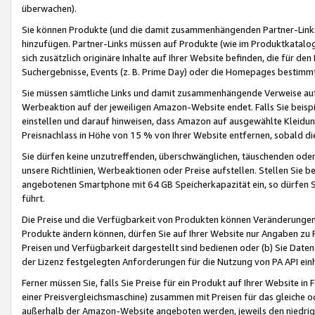
überwachen).
Sie können Produkte (und die damit zusammenhängenden Partner-Links)
hinzufügen. Partner-Links müssen auf Produkte (wie im Produktkatalog de
sich zusätzlich originäre Inhalte auf Ihrer Website befinden, die für 
Suchergebnisse, Events (z. B. Prime Day) oder die Homepages bestimmte
Sie müssen sämtliche Links und damit zusammenhängende Verweise auf z
Werbeaktion auf der jeweiligen Amazon-Website endet. Falls Sie beisp
einstellen und darauf hinweisen, dass Amazon auf ausgewählte Kleidun
Preisnachlass in Höhe von 15 % von Ihrer Website entfernen, sobald di
Sie dürfen keine unzutreffenden, überschwänglichen, täuschenden od
unsere Richtlinien, Werbeaktionen oder Preise aufstellen. Stellen Sie 
angebotenen Smartphone mit 64 GB Speicherkapazität ein, so dürfen S
führt.
Die Preise und die Verfügbarkeit von Produkten können Veränderungen 
Produkte ändern können, dürfen Sie auf Ihrer Website nur Angaben zu P
Preisen und Verfügbarkeit dargestellt sind bedienen oder (b) Sie Daten
der Lizenz festgelegten Anforderungen für die Nutzung von PA API einh
Ferner müssen Sie, falls Sie Preise für ein Produkt auf Ihrer Website in 
einer Preisvergleichsmaschine) zusammen mit Preisen für das gleiche o
außerhalb der Amazon-Website angeboten werden, jeweils den niedrigst