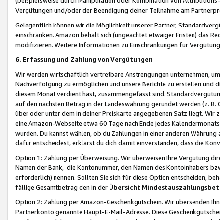
(beispielsweise durch Manipulation oder Kombination von Attributions-
Vergütungen und/oder der Beendigung deiner Teilnahme am Partnerp
Gelegentlich können wir die Möglichkeit unserer Partner, Standardv
einschränken. Amazon behält sich (ungeachtet etwaiger Fristen) das Re
modifizieren. Weitere Informationen zu Einschränkungen für Vergütung
6. Erfassung und Zahlung von Vergütungen
Wir werden wirtschaftlich vertretbare Anstrengungen unternehmen, um 
Nachverfolgung zu ermöglichen und unsere Berichte zu erstellen und di
diesem Monat verdient hast, zusammengefasst sind. Standardvergütung
auf den nächsten Betrag in der Landeswährung gerundet werden (z. B. C
über oder unter dem in deiner Preiskarte angegebenen Satz liegt. Wir
eine Amazon-Webseite etwa 60 Tage nach Ende jedes Kalendermonats, i
wurden. Du kannst wählen, ob du Zahlungen in einer anderen Währung
dafür entscheidest, erklärst du dich damit einverstanden, dass die K
Option 1: Zahlung per Überweisung.
Wir überweisen Ihre Vergütung dir
Namen der Bank, die Kontonummer, den Namen des Kontoinhabers bzw. a
erforderlich) nennen. Sollten Sie sich für diese Option entscheiden, be
fällige Gesamtbetrag den in der
Übersicht Mindestauszahlungsbet
Option 2: Zahlung per Amazon-Geschenkgutschein.
Wir übersenden Ihne
Partnerkonto genannte Haupt-E-Mail-Adresse. Diese Geschenkgutschei