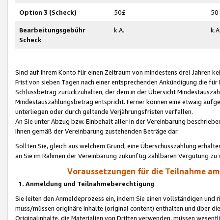
Option 3 (Scheck)
50£
50
Bearbeitungsgebühr
k.A.
k.A
Scheck
Sind auf Ihrem Konto für einen Zeitraum von mindestens drei Jahren kein
Frist von sieben Tagen nach einer entsprechenden Ankündigung die für
Schlussbetrag zurückzuhalten, der dem in der Übersicht Mindestausz
Mindestauszahlungsbetrag entspricht. Ferner können eine etwaig aufg
unterliegen oder durch geltende Verjährungsfristen verfallen.
An Sie unter Abzug bzw. Einbehalt aller in der Vereinbarung beschrieb
Ihnen gemäß der Vereinbarung zustehenden Beträge dar.
Sollten Sie, gleich aus welchem Grund, eine Überschusszahlung erhalte
an Sie im Rahmen der Vereinbarung zukünftig zahlbaren Vergütung zu 
Voraussetzungen für die Teilnahme a
1. Anmeldung und Teilnahmeberechtigung
Sie leiten den Anmeldeprozess ein, indem Sie einen vollständigen und 
muss/müssen originäre Inhalte (original content) enthalten und über d
Originalinhalte, die Materialien von Dritten verwenden, müssen wese