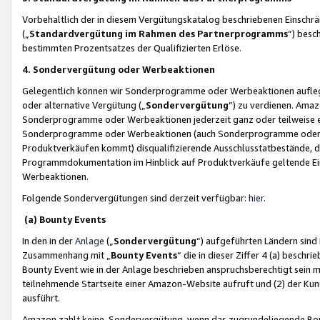
Vorbehaltlich der in diesem Vergütungskatalog beschriebenen Einschr
(„
Standardvergütung im Rahmen des Partnerprogramms
“) besc
bestimmten Prozentsatzes der Qualifizierten Erlöse.
4. Sondervergütung oder Werbeaktionen
Gelegentlich können wir Sonderprogramme oder Werbeaktionen auflegen,
oder alternative Vergütung („
Sondervergütung
”) zu verdienen. Amazo
Sonderprogramme oder Werbeaktionen jederzeit ganz oder teilweise einz
Sonderprogramme oder Werbeaktionen (auch Sonderprogramme oder We
Produktverkäufen kommt) disqualifizierende Ausschlusstatbestände, di
Programmdokumentation im Hinblick auf Produktverkäufe geltende E
Werbeaktionen.
Folgende Sondervergütungen sind derzeit verfügbar:
hier
.
(a) Bounty Events
In den in der
Anlage
(„
Sondervergütung
“) aufgeführten Ländern sind
Zusammenhang mit „
Bounty Events
“ die in dieser Ziffer 4 (a) besch
Bounty Event wie in der Anlage beschrieben anspruchsberechtigt sein mu
teilnehmende Startseite einer Amazon-Website aufruft und (2) der Kun
ausführt.
Amazon zahlt keine Sondervergütung, wenn das zugrundeliegende Boun