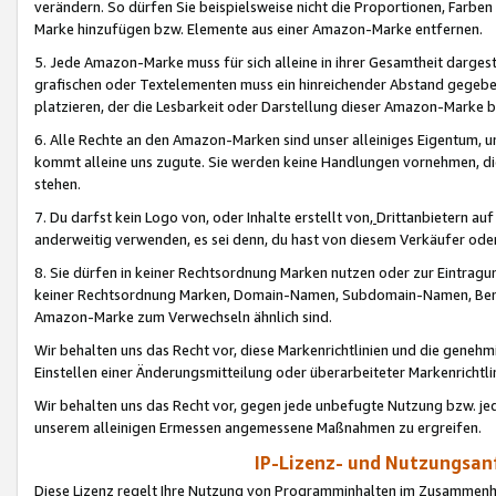
verändern. So dürfen Sie beispielsweise nicht die Proportionen, Farb
Marke hinzufügen bzw. Elemente aus einer Amazon-Marke entfernen.
5. Jede Amazon-Marke muss für sich alleine in ihrer Gesamtheit darge
grafischen oder Textelementen muss ein hinreichender Abstand gegebe
platzieren, der die Lesbarkeit oder Darstellung dieser Amazon-Marke b
6. Alle Rechte an den Amazon-Marken sind unser alleiniges Eigentum, 
kommt alleine uns zugute. Sie werden keine Handlungen vornehmen, 
stehen.
7. Du darfst kein Logo von, oder Inhalte erstellt von,
Drittanbietern au
anderweitig verwenden, es sei denn, du hast von diesem Verkäufer oder
8. Sie dürfen in keiner Rechtsordnung Marken nutzen oder zur Eintragu
keiner Rechtsordnung Marken, Domain-Namen, Subdomain-Namen, Benu
Amazon-Marke zum Verwechseln ähnlich sind.
Wir behalten uns das Recht vor, diese Markenrichtlinien und die gene
Einstellen einer Änderungsmitteilung oder überarbeiteter Markenricht
Wir behalten uns das Recht vor, gegen jede unbefugte Nutzung bzw. jede 
unserem alleinigen Ermessen angemessene Maßnahmen zu ergreifen.
IP-Lizenz- und Nutzungsan
Diese Lizenz regelt Ihre Nutzung von Programminhalten im Zusammen