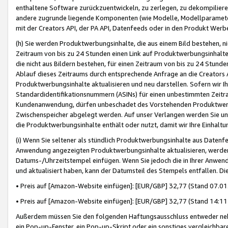
enthaltene Software zurückzuentwickeln, zu zerlegen, zu dekompilier
andere zugrunde liegende Komponenten (wie Modelle, Modellparameter
mit der Creators API, der PA API, Datenfeeds oder in den Produkt Werb
(h) Sie werden Produktwerbungsinhalte, die aus einem Bild bestehen, ni
Zeitraum von bis zu 24 Stunden einen Link auf Produktwerbungsinhalte
die nicht aus Bildern bestehen, für einen Zeitraum von bis zu 24 Stund
Ablauf dieses Zeitraums durch entsprechende Anfrage an die Creators 
Produktwerbungsinhalte aktualisieren und neu darstellen. Sofern wir Ih
Standardidentifikationsnummern (ASINs) für einen unbestimmten Zeitra
Kundenanwendung, dürfen unbeschadet des Vorstehenden Produktwerbu
Zwischenspeicher abgelegt werden. Auf unser Verlangen werden Sie un
die Produktwerbungsinhalte enthält oder nutzt, damit wir Ihre Einhalt
(i) Wenn Sie seltener als stündlich Produktwerbungsinhalte aus Datenfe
Anwendung angezeigten Produktwerbungsinhalte aktualisieren, werden 
Datums-/Uhrzeitstempel einfügen. Wenn Sie jedoch die in Ihrer Anwe
und aktualisiert haben, kann der Datumsteil des Stempels entfallen. Dies
• Preis auf [Amazon-Website einfügen]: [EUR/GBP] 32,77 (Stand 07.01.
• Preis auf [Amazon-Website einfügen]: [EUR/GBP] 32,77 (Stand 14:11 
Außerdem müssen Sie den folgenden Haftungsausschluss entweder neb
ein Pop-up-Fenster, ein Pop-up-Skript oder ein sonstiges vergleichba