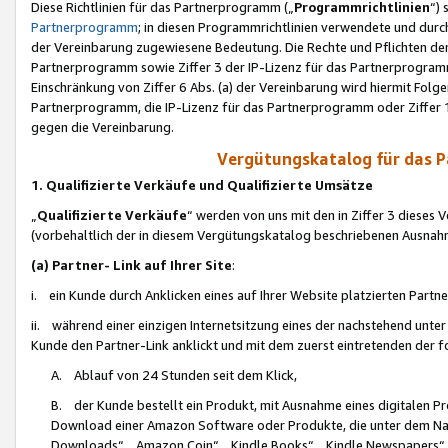
Diese Richtlinien für das Partnerprogramm („
Programmrichtlinien
“)
Partnerprogramm
; in diesen Programmrichtlinien verwendete und durch
der Vereinbarung zugewiesene Bedeutung. Die Rechte und Pflichten de
Partnerprogramm sowie Ziffer 3 der IP-Lizenz für das Partnerprogram
Einschränkung von Ziffer 6 Abs. (a) der Vereinbarung wird hiermit Fol
Partnerprogramm, die IP-Lizenz für das Partnerprogramm oder Ziffer 1
gegen die Vereinbarung.
Vergütungskatalog für das 
1. Qualifizierte Verkäufe und Qualifizierte Umsätze
„
Qualifizierte Verkäufe
“ werden von uns mit den in Ziffer 3 diese
(vorbehaltlich der in diesem Vergütungskatalog beschriebenen Ausnah
(a) Partner- Link auf Ihrer Site
:
i. ein Kunde durch Anklicken eines auf Ihrer Website platzierten Part
ii. während einer einzigen Internetsitzung eines der nachstehend unter (i)
Kunde den Partner-Link anklickt und mit dem zuerst eintretenden der f
A. Ablauf von 24 Stunden seit dem Klick,
B. der Kunde bestellt ein Produkt, mit Ausnahme eines digitalen P
Download einer Amazon Software oder Produkte, die unter dem N
Downloads“, „Amazon Coin“, „Kindle Books“, „Kindle Newspapers“, „