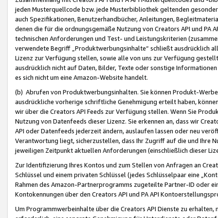
jeden Musterquellcode bzw. jede Musterbibliothek geltenden gesonder
auch Spezifikationen, Benutzerhandbücher, Anleitungen, Begleitmaterial
denen die für die ordnungsgemäße Nutzung von Creators API und PA A
technischen Anforderungen und Test- und Leistungskriterien (zusammen
verwendete Begriff „Produktwerbungsinhalte“ schließt ausdrücklich al
Lizenz zur Verfügung stellen, sowie alle von uns zur Verfügung gestel
ausdrücklich nicht auf Daten, Bilder, Texte oder sonstige Informatione
es sich nicht um eine Amazon-Website handelt.
(b) Abrufen von Produktwerbungsinhalten. Sie können Produkt-Werbein
ausdrückliche vorherige schriftliche Genehmigung erteilt haben, könn
wir über die Creators API Feeds zur Verfügung stellen. Wenn Sie Produk
Nutzung von Datenfeeds dieser Lizenz. Sie erkennen an, dass wir Creat
API oder Datenfeeds jederzeit ändern, auslaufen lassen oder neu veröffe
Verantwortung liegt, sicherzustellen, dass Ihr Zugriff auf die und Ihr
jeweiligen Zeitpunkt aktuellen Anforderungen (einschließlich dieser Liz
Zur Identifizierung Ihres Kontos und zum Stellen von Anfragen an Crea
Schlüssel und einem privaten Schlüssel (jedes Schlüsselpaar eine „Kon
Rahmen des Amazon-Partnerprogramms zugeteilte Partner-ID oder ein
Kontokennungen über den Creators API und PA API Kontoerstellungspro
Um Programmwerbeinhalte über die Creators API Dienste zu erhalten, m