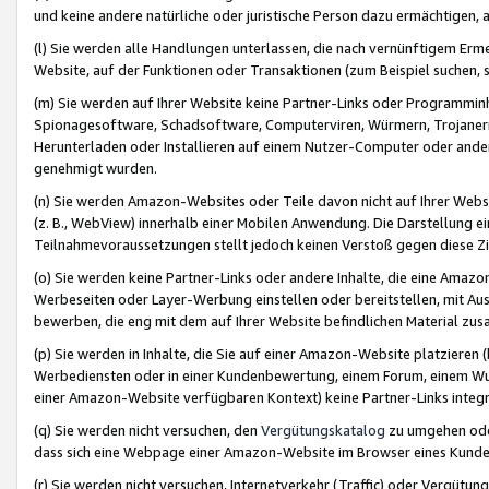
und keine andere natürliche oder juristische Person dazu ermächtigen, a
(l) Sie werden alle Handlungen unterlassen, die nach vernünftigem Erme
Website, auf der Funktionen oder Transaktionen (zum Beispiel suchen, s
(m) Sie werden auf Ihrer Website keine Partner-Links oder Programmin
Spionagesoftware, Schadsoftware, Computerviren, Würmern, Trojaner
Herunterladen oder Installieren auf einem Nutzer-Computer oder ande
genehmigt wurden.
(n) Sie werden Amazon-Websites oder Teile davon nicht auf Ihrer Websi
(z. B., WebView) innerhalb einer Mobilen Anwendung. Die Darstellung ein
Teilnahmevoraussetzungen stellt jedoch keinen Verstoß gegen diese Zif
(o) Sie werden keine Partner-Links oder andere Inhalte, die eine Am
Werbeseiten oder Layer-Werbung einstellen oder bereitstellen, mit Au
bewerben, die eng mit dem auf Ihrer Website befindlichen Material z
(p) Sie werden in Inhalte, die Sie auf einer Amazon-Website platzier
Werbediensten oder in einer Kundenbewertung, einem Forum, einem Wun
einer Amazon-Website verfügbaren Kontext) keine Partner-Links integr
(q) Sie werden nicht versuchen, den
Vergütungskatalog
zu umgehen oder
dass sich eine Webpage einer Amazon-Website im Browser eines Kunden 
(r) Sie werden nicht versuchen, Internetverkehr (Traffic) oder Vergü