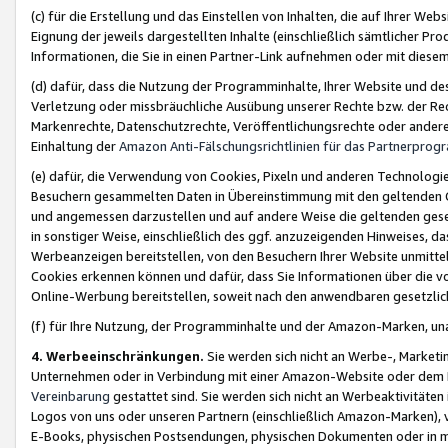
(c) für die Erstellung und das Einstellen von Inhalten, die auf Ihrer We
Eignung der jeweils dargestellten Inhalte (einschließlich sämtlicher 
Informationen, die Sie in einen Partner-Link aufnehmen oder mit diese
(d) dafür, dass die Nutzung der Programminhalte, Ihrer Website und des 
Verletzung oder missbräuchliche Ausübung unserer Rechte bzw. der Recht
Markenrechte, Datenschutzrechte, Veröffentlichungsrechte oder anderer
Einhaltung der
Amazon Anti-Fälschungsrichtlinien für das Partnerpro
(e) dafür, die Verwendung von Cookies, Pixeln und anderen Technologien
Besuchern gesammelten Daten in Übereinstimmung mit den geltenden Ge
und angemessen darzustellen und auf andere Weise die geltenden geset
in sonstiger Weise, einschließlich des ggf. anzuzeigenden Hinweises, d
Werbeanzeigen bereitstellen, von den Besuchern Ihrer Website unmitte
Cookies erkennen können und dafür, dass Sie Informationen über die v
Online-Werbung bereitstellen, soweit nach den anwendbaren gesetzlic
(f) für Ihre Nutzung, der Programminhalte und der Amazon-Marken, u
4. Werbeeinschränkungen.
Sie werden sich nicht an Werbe-, Market
Unternehmen oder in Verbindung mit einer Amazon-Website oder dem Pa
Vereinbarung
gestattet sind. Sie werden sich nicht an Werbeaktivitäten
Logos von uns oder unseren Partnern (einschließlich Amazon-Marken), 
E-Books, physischen Postsendungen, physischen Dokumenten oder in 