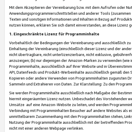
Mit dem Akzeptieren der Vereinbarung bzw. mit dem Aufrufen oder Nutz
Anwendungsprogrammierschnittstellen und anderer Tools (zusammen die
Texten und sonstigen Informationen und Inhalten in Bezug auf Produkte
nutzen können, erklären Sie sich damit einverstanden, an diese Lizenz 
1. Eingeschränkte Lizenz für Programminhalte
Vorbehaltlich der Bedingungen der Vereinbarung und ausschließlich z
Einhaltung der Vereinbarung (einschließlich dieser Lizenz und der ande
nicht übertragbare, nicht unterlizenzierbare, nicht exklusive, gebühren
anzuzeigen; (b) nur diejenigen der Amazon-Marken zu verwenden (wie in 
Programminhalte, ausschließlich auf Ihrer Website und in Übereinstimmu
API, Datenfeeds und Produkt-Werbeinhalte ausschließlich gemäß den Spe
Kopieren oder andere Verwenden von Programminhalten zugunsten Dri
Sammeln und Extrahieren von Daten. Zur Klarstellung: Zu den Program
Sie werden Programminhalte ausschließlich nach Maßgabe der Besti
hiermit eingeräumten Lizenz nutzen. Unbeschadet des Vorstehenden we
Umsätze auf eine Amazon-Website zu leiten, und werden Programminhal
Verbindung mit Programminhalten Besucher auf andere Websites als ein
unmittelbarem Zusammenhang mit den Programminhalten stehen, Links z
Nutzung der Programminhalte ausschließlich mit der betreffenden Pr
nicht mit einer anderen Webpage verlinken.