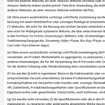
nicht mit anderen Websites als einer Amazon-Website verlinken oder i
Amazon-Website lenken (wobei jedoch Teile Ihrer Anwendung, die nich
anderen Websites als einer Amazon-Website enthalten dürfen).
(d) Ohne unsere ausdrückliche vorherige schriftliche Zustimmung werd
Nutzung mit einem Mobiltelefon oder sonstigen Mobilgerät entwickelt
(1) Websites, die nicht für die Nutzung mit solchen Geräten entwickelt
eine nicht für Mobilgeräte optimierte Website, die über einen Interne
in den
Richtlinie für Mobile Anwendungen
definiert, oder (3) Beistellge
Satellitenempfangsgeräte, Streaming-Video-Player, Blu-Ray-Player ode
Cast oder Vizio Internet-Apps).
(e) Ohne unsere ausdrückliche vorherige schriftliche Genehmigung dürfe
verwenden, um Produkt-Werbeinhalte zu aggregieren, zu analysieren, 
anderen Anwendungen, die für die Verwendung durch Personen oder Or
für die direkte Schulung oder Feinabstimmung eines maschinellen Lern
(f) Sie werden (i) nicht in irgendeiner Weise in die Funktionalität ode
entsprechenden Versuch unternehmen; (ii) keine Produktwerbungsinha
Kontaktaufnahme mit Verkäufern oder Kunden oder sonstiger Werbeaktiv
API, Datenfeeds, Produktwerbungsinhalten oder Spezifikationen erschei
Eigentumsrechte oder gewerblicher Schutzrechte, nicht entfernen, verd
(g) Sie werden nicht versuchen, (i) die Spezifikationen oder die in de
manipulieren, zu reparieren oder anderweitig abgeleitete Werke davon z