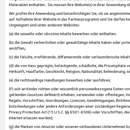
Materialien enthalten. Sie müssen Ihre Website(s) in Ihrer Anwendung ide
Wir prüfen Ihre Anwendung und benachrichtigen Sie, ob sie angenommen
auf Aufnahme Ihrer Website in das Partnerprogramm und Sie dürfen kei
Ungeeignet sind unter anderem Websites:
(a) die sexuelle oder obszöne Inhalte bewerben oder enthalten;
(b) die Gewalt verherrlichen oder gewalttätige Inhalte haben oder pot
anstiften,;
(c) die falsche, irreführende, diffamierende oder verleumderische Inha
(d) die von Hass geprägte, belästigende, schädliche, die Privatsphäre v
Herkunft, Hautfarbe, Geschlecht, Religion, Nationalität, Behinderung, 
(e) die rechtswidrige Handlungen bewerben oder ausführen;
(f) sich an Kinder richten oder wissentlich personenbezogene Daten vo
geltenden Gesetzen definiert) erheben, verwenden oder offenlegen, Vo
Regeln, Vorschriften, Anordnungen, Lizenzen, Genehmigungen, Richtlini
Entscheidungen oder andere Anforderungen einer zuständigen Regierung
Privacy Protection Act (15 U.S.C. §§ 6501-6506) oder Vorschriften, di
Internet erlassen wurden);
(g) die Marken von Amazon oder unseren verbundenen Unternehmen b