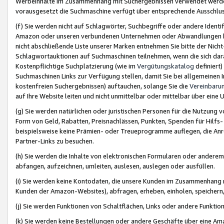
Werbeinhalte im Zusammenhang mit Suchergebnissen verwendet werden,
vorausgesetzt die Suchmaschine verfügt über entsprechende Ausschlu
(f) Sie werden nicht auf Schlagwörter, Suchbegriffe oder andere Ident
Amazon oder unseren verbundenen Unternehmen oder Abwandlungen bzw
nicht abschließende Liste unserer Marken entnehmen Sie bitte der Nich
Schlagwortauktionen auf Suchmaschinen teilnehmen, wenn die sich da
Kostenpflichtige Suchplatzierung (wie im
Vergütungskatalog
definiert
Suchmaschinen Links zur Verfügung stellen, damit Sie bei allgemeinen I
kostenfreien Suchergebnissen) auftauchen, solange Sie die
Vereinbaru
auf Ihre Website leiten und nicht unmittelbar oder mittelbar über eine
(g) Sie werden natürlichen oder juristischen Personen für die Nutzung 
Form von Geld, Rabatten, Preisnachlässen, Punkten, Spenden für Hilfs
beispielsweise keine Prämien- oder Treueprogramme auflegen, die Anrei
Partner-Links zu besuchen.
(h) Sie werden die Inhalte von elektronischen Formularen oder anderem M
abfangen, aufzeichnen, umleiten, auslesen, auslegen oder ausfüllen.
(i) Sie werden keine Kontodaten, die unsere Kunden im Zusammenhang 
Kunden der Amazon-Websites), abfragen, erheben, einholen, speichern,
(j) Sie werden Funktionen von Schaltflächen, Links oder andere Funkti
(k) Sie werden keine Bestellungen oder andere Geschäfte über eine Ama