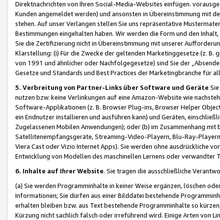
Direktnachrichten von Ihren Social-Media-Websites einfügen. vorausg
Kunden angemeldet werden) und ansonsten in Übereinstimmung mit der
stehen. Auf unser Verlangen stellen Sie uns repräsentative Mustermater
Bestimmungen eingehalten haben. Wir werden die Form und den Inhalt, di
Sie die Zertifizierung nicht in Übereinstimmung mit unserer Aufforderu
Klarstellung: (i) Für die Zwecke der geltenden Marketinggesetze (z. 
von 1991 und ähnlicher oder Nachfolgegesetze) sind Sie der „Absender“ j
Gesetze und Standards und Best Practices der Marketingbranche für 
5. Verbreitung von Partner-Links über Software und Geräte
Sie
nutzen bzw. keine Verlinkungen auf eine Amazon-Website wie nachsteh
Software-Applikationen (z. B. Browser Plug-ins, Browser Helper Objec
ein Endnutzer installieren und ausführen kann) und Geräten, einschlie
Zugelassenen Mobilen Anwendungen); oder (b) im Zusammenhang mit bzw.
Satellitenempfangsgeräte, Streaming-Video-Playern, Blu-Ray-Playern 
Viera Cast oder Vizio Internet Apps). Sie werden ohne ausdrückliche v
Entwicklung von Modellen des maschinellen Lernens oder verwandter 
6. Inhalte auf Ihrer Website
. Sie tragen die ausschließliche Verantwo
(a) Sie werden Programminhalte in keiner Weise ergänzen, löschen oder
Informationen; Sie dürfen aus einer Bilddatei bestehende Programminhal
erhalten bleiben bzw. aus Text bestehende Programminhalte so kürzen, 
Kürzung nicht sachlich falsch oder irreführend wird. Einige Arten von L