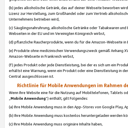
(b) jedes alkoholische Getränk, das auf deiner Webseite beworben wird
Lizenz zur Herstellung, zum Großhandel oder zum Vertrieb alkoholisch
Unternehmens betrieben wird,
(c) Säuglingsnahruhrung, alkoholische Getränke oder Tabakwaren und E
Webseiten in der EU und im Vereinigten Königreich wirbst,
(d) pflanzliche Raucherprodukte, wenn du für die Amazon-Webseite in B
(e) Produkte ohne medizinischen Verwendungszweck gemäß Anhang XVI 
Amazon-Webseite in Frankreich wirbst,
(f) jedes Produkt oder jede Dienstleistung, bei der es sich um ein Prod
erhältst eine Warnung, wenn ein Produkt oder eine Dienstleistung in de
Central ausgeschlossen ist.
Richtlinie für Mobile Anwendungen im Rahmen de
Wenn Ihre Website eine für die Nutzung auf Mobiltelefonen, Tablets 
„
Mobile Anwendung
“) enthält, gilt Folgendes:
(a) Ihre Mobile Anwendung muss in den App-Stores von Google Play, A
(b) Ihre Mobile Anwendung muss kostenlos heruntergeladen werden könn
(c) Ihre Mobile Anwendung muss originäre Inhalte haben,