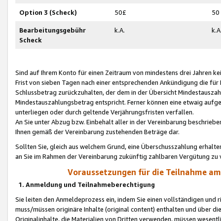
Option 3 (Scheck)
50£
50
Bearbeitungsgebühr
k.A.
k.A
Scheck
Sind auf Ihrem Konto für einen Zeitraum von mindestens drei Jahren kein
Frist von sieben Tagen nach einer entsprechenden Ankündigung die für
Schlussbetrag zurückzuhalten, der dem in der Übersicht Mindestausz
Mindestauszahlungsbetrag entspricht. Ferner können eine etwaig aufg
unterliegen oder durch geltende Verjährungsfristen verfallen.
An Sie unter Abzug bzw. Einbehalt aller in der Vereinbarung beschrieb
Ihnen gemäß der Vereinbarung zustehenden Beträge dar.
Sollten Sie, gleich aus welchem Grund, eine Überschusszahlung erhalte
an Sie im Rahmen der Vereinbarung zukünftig zahlbaren Vergütung zu 
Voraussetzungen für die Teilnahme a
1. Anmeldung und Teilnahmeberechtigung
Sie leiten den Anmeldeprozess ein, indem Sie einen vollständigen und 
muss/müssen originäre Inhalte (original content) enthalten und über d
Originalinhalte, die Materialien von Dritten verwenden, müssen wese