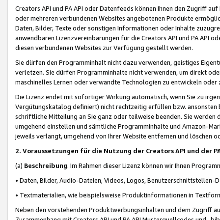
Creators API und PA API oder Datenfeeds können Ihnen den Zugriff auf D
oder mehreren verbundenen Websites angebotenen Produkte ermögliche
Daten, Bilder, Texte oder sonstigen Informationen oder Inhalte zuzugre
anwendbaren Lizenzvereinbarungen für die Creators API und PA API od
diesen verbundenen Websites zur Verfügung gestellt werden.
Sie dürfen den Programminhalt nicht dazu verwenden, geistiges Eigent
verletzen. Sie dürfen Programminhalte nicht verwenden, um direkt ode
maschinelles Lernen oder verwandte Technologien zu entwickeln oder zu
Die Lizenz endet mit sofortiger Wirkung automatisch, wenn Sie zu irg
Vergütungskatalog definiert) nicht rechtzeitig erfüllen bzw. ansonsten
schriftliche Mitteilung an Sie ganz oder teilweise beenden. Sie werden
umgehend einstellen und sämtliche Programminhalte und Amazon-Marke
jeweils verlangt, umgehend von Ihrer Website entfernen und löschen od
2. Voraussetzungen für die Nutzung der Creators API und der P
(a)
Beschreibung
. Im Rahmen dieser Lizenz können wir Ihnen Programmi
• Daten, Bilder, Audio-Dateien, Videos, Logos, Benutzerschnittstellen-
• Textmaterialien, wie beispielsweise Produktinformationen in Textfor
Neben den vorstehenden Produktwerbungsinhalten und dem Zugriff auf 
Zusammenhang mit Creators API und PA API Musterquellcodes und -bibli