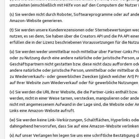
umzuleiten (einschließlich mit Hilfe von auf den Computern der Nutzer i
(s) Sie werden nicht durch Roboter, Softwareprogramme oder auf andere
Amazon-Website generieren.
(t) Sie werden unsere Kundenrezensionen oder Sternebewertungen wed
nutzen, es sei denn, Sie haben über die Creators API und die PA API e
erfüllen die in der Lizenz beschriebenen Voraussetzungen für die Nutzu
(u) Sie werden weder unmittelbar noch mittelbar über Partner-Links P
oder zu Nutzung durch eine andere natürliche oder juristische Person,
Geschäftspartnern nicht gestatten bzw. diese nicht dazu auffordern od
andere natürliche oder juristische Person, unmittelbar oder mittelbar
zu Wiederverkaufs- oder gewerblichen Zwecken (gleich welcher Art) 
auf Ihrer Website zum Wiederverkauf oder für gewerbliche Nutzungen 
(v) Sie werden die URL Ihrer Website, die die Partner-Links enthält b
werden, nicht in einer Weise tarnen, verstecken, manipulieren oder and
nicht mit angemessenem Aufwand in der Lage sind, die Website oder A
Links eine Amazon-Website aufruft.
(w) Sie werden keine Link-Verkürzungen, Schaltflächen, Hyperlinks ode
dahingehend hervorrufen, dass Sie auf eine Amazon-Website verlinken
(x) Auf unser Verlangen hin legen Sie uns eine schriftliche Bestätigung