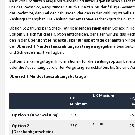
Kauf von Produkten eingelöst werden und unterliegen unseren Geschäf
uns das Recht vor, Vergütungen zurückzuhalten, bis der fällige Gesamt
das Recht vor, den Teil der Zahlungen, der den in der Zahlungstabelle 
Zahlungsart angibst. Die Zahlung per Amazon-Geschenkgutschein ist in
Option 3: Zahlung per Scheck.
Wir übersenden Ihnen einen Scheck in Höh
Sollten Sie sich für diese Option entscheiden, behalten wir uns das Rec
den in der
Übersicht Mindestauszahlungsbeträge
genannten Mindest
der
Übersicht Mindestauszahlungsbeträge
angegebene Bearbeitung
und Schweden nicht verfügbar.
Sollten Sie keine gültigen Informationen für die Zahlungsoption bereit
oder die Auszahlung verdienter Vergütung zurückhalten, bis Sie eine A
Übersicht Mindestauszahlungsbeträge
UK Maxium
UK
FR,
Minimum
un
Option 1 (Überweisung)
25£
25
£5,000
Option 2
25£
25
(Geschenkgutschein)