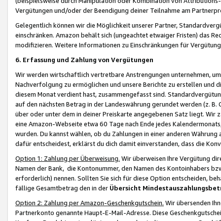
(beispielsweise durch Manipulation oder Kombination von Attributions-
Vergütungen und/oder der Beendigung deiner Teilnahme am Partnerp
Gelegentlich können wir die Möglichkeit unserer Partner, Standardv
einschränken. Amazon behält sich (ungeachtet etwaiger Fristen) das Re
modifizieren. Weitere Informationen zu Einschränkungen für Vergütung
6. Erfassung und Zahlung von Vergütungen
Wir werden wirtschaftlich vertretbare Anstrengungen unternehmen, um 
Nachverfolgung zu ermöglichen und unsere Berichte zu erstellen und di
diesem Monat verdient hast, zusammengefasst sind. Standardvergütung
auf den nächsten Betrag in der Landeswährung gerundet werden (z. B. C
über oder unter dem in deiner Preiskarte angegebenen Satz liegt. Wir
eine Amazon-Webseite etwa 60 Tage nach Ende jedes Kalendermonats, i
wurden. Du kannst wählen, ob du Zahlungen in einer anderen Währung
dafür entscheidest, erklärst du dich damit einverstanden, dass die K
Option 1: Zahlung per Überweisung.
Wir überweisen Ihre Vergütung dir
Namen der Bank, die Kontonummer, den Namen des Kontoinhabers bzw. a
erforderlich) nennen. Sollten Sie sich für diese Option entscheiden, be
fällige Gesamtbetrag den in der
Übersicht Mindestauszahlungsbet
Option 2: Zahlung per Amazon-Geschenkgutschein.
Wir übersenden Ihne
Partnerkonto genannte Haupt-E-Mail-Adresse. Diese Geschenkgutschei