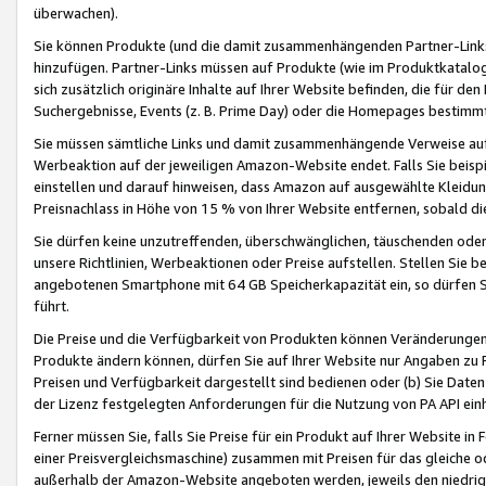
überwachen).
Sie können Produkte (und die damit zusammenhängenden Partner-Links)
hinzufügen. Partner-Links müssen auf Produkte (wie im Produktkatalog de
sich zusätzlich originäre Inhalte auf Ihrer Website befinden, die für 
Suchergebnisse, Events (z. B. Prime Day) oder die Homepages bestimmte
Sie müssen sämtliche Links und damit zusammenhängende Verweise auf z
Werbeaktion auf der jeweiligen Amazon-Website endet. Falls Sie beisp
einstellen und darauf hinweisen, dass Amazon auf ausgewählte Kleidun
Preisnachlass in Höhe von 15 % von Ihrer Website entfernen, sobald di
Sie dürfen keine unzutreffenden, überschwänglichen, täuschenden od
unsere Richtlinien, Werbeaktionen oder Preise aufstellen. Stellen Sie 
angebotenen Smartphone mit 64 GB Speicherkapazität ein, so dürfen S
führt.
Die Preise und die Verfügbarkeit von Produkten können Veränderungen 
Produkte ändern können, dürfen Sie auf Ihrer Website nur Angaben zu P
Preisen und Verfügbarkeit dargestellt sind bedienen oder (b) Sie Daten
der Lizenz festgelegten Anforderungen für die Nutzung von PA API einh
Ferner müssen Sie, falls Sie Preise für ein Produkt auf Ihrer Website in 
einer Preisvergleichsmaschine) zusammen mit Preisen für das gleiche o
außerhalb der Amazon-Website angeboten werden, jeweils den niedrigst