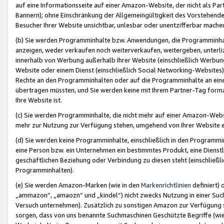
auf eine Informationsseite auf einer Amazon-Website, der nicht als Part
Bannern); ohne Einschränkung der Allgemeingültigkeit des Vorstehende
Besucher Ihrer Website unsichtbar, unlesbar oder unentzifferbar mache
(b) Sie werden Programminhalte bzw. Anwendungen, die Programminhalt
anzeigen, weder verkaufen noch weiterverkaufen, weitergeben, unterli
innerhalb von Werbung außerhalb Ihrer Website (einschließlich Werbun
Website oder einem Dienst (einschließlich Social Networking-Website
Rechte an den Programminhalten oder auf die Programminhalte an eine a
übertragen müssten, und Sie werden keine mit Ihrem Partner-Tag formati
Ihre Website ist.
(c) Sie werden Programminhalte, die nicht mehr auf einer Amazon-Websit
mehr zur Nutzung zur Verfügung stehen, umgehend von Ihrer Website e
(d) Sie werden keine Programminhalte, einschließlich in den Programmin
eine Person bzw. ein Unternehmen ein bestimmtes Produkt, eine Dienstle
geschäftlichen Beziehung oder Verbindung zu diesen steht (einschließli
Programminhalten).
(e) Sie werden Amazon-Marken (wie in den
Markenrichtlinien
definiert) 
„ammazon“, „amaozn“ und „kindel“) nicht zwecks Nutzung in einer Suc
Versuch unternehmen). Zusätzlich zu sonstigen Amazon zur Verfügung 
sorgen, dass von uns benannte Suchmaschinen Geschützte Begriffe (wie 