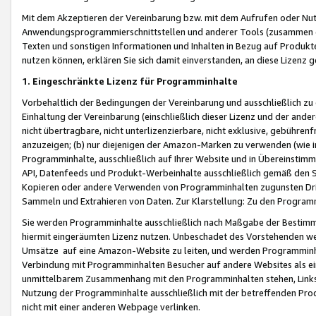
Mit dem Akzeptieren der Vereinbarung bzw. mit dem Aufrufen oder Nutz
Anwendungsprogrammierschnittstellen und anderer Tools (zusammen die
Texten und sonstigen Informationen und Inhalten in Bezug auf Produkte
nutzen können, erklären Sie sich damit einverstanden, an diese Lizenz 
1. Eingeschränkte Lizenz für Programminhalte
Vorbehaltlich der Bedingungen der Vereinbarung und ausschließlich z
Einhaltung der Vereinbarung (einschließlich dieser Lizenz und der ande
nicht übertragbare, nicht unterlizenzierbare, nicht exklusive, gebühren
anzuzeigen; (b) nur diejenigen der Amazon-Marken zu verwenden (wie in 
Programminhalte, ausschließlich auf Ihrer Website und in Übereinstimmu
API, Datenfeeds und Produkt-Werbeinhalte ausschließlich gemäß den Spe
Kopieren oder andere Verwenden von Programminhalten zugunsten Dri
Sammeln und Extrahieren von Daten. Zur Klarstellung: Zu den Program
Sie werden Programminhalte ausschließlich nach Maßgabe der Besti
hiermit eingeräumten Lizenz nutzen. Unbeschadet des Vorstehenden we
Umsätze auf eine Amazon-Website zu leiten, und werden Programminhal
Verbindung mit Programminhalten Besucher auf andere Websites als ein
unmittelbarem Zusammenhang mit den Programminhalten stehen, Links z
Nutzung der Programminhalte ausschließlich mit der betreffenden Pr
nicht mit einer anderen Webpage verlinken.