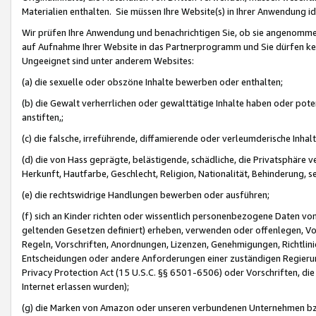
Materialien enthalten. Sie müssen Ihre Website(s) in Ihrer Anwendung ide
Wir prüfen Ihre Anwendung und benachrichtigen Sie, ob sie angenommen
auf Aufnahme Ihrer Website in das Partnerprogramm und Sie dürfen kei
Ungeeignet sind unter anderem Websites:
(a) die sexuelle oder obszöne Inhalte bewerben oder enthalten;
(b) die Gewalt verherrlichen oder gewalttätige Inhalte haben oder pot
anstiften,;
(c) die falsche, irreführende, diffamierende oder verleumderische Inha
(d) die von Hass geprägte, belästigende, schädliche, die Privatsphäre v
Herkunft, Hautfarbe, Geschlecht, Religion, Nationalität, Behinderung, 
(e) die rechtswidrige Handlungen bewerben oder ausführen;
(f) sich an Kinder richten oder wissentlich personenbezogene Daten vo
geltenden Gesetzen definiert) erheben, verwenden oder offenlegen, Vo
Regeln, Vorschriften, Anordnungen, Lizenzen, Genehmigungen, Richtlini
Entscheidungen oder andere Anforderungen einer zuständigen Regierung
Privacy Protection Act (15 U.S.C. §§ 6501-6506) oder Vorschriften, di
Internet erlassen wurden);
(g) die Marken von Amazon oder unseren verbundenen Unternehmen b