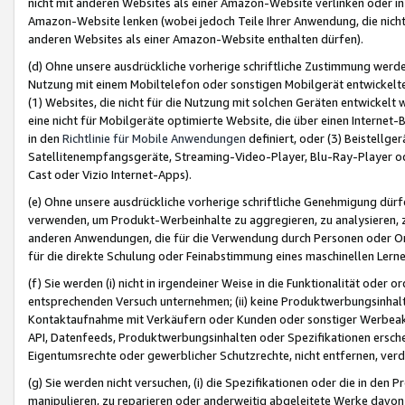
nicht mit anderen Websites als einer Amazon-Website verlinken oder i
Amazon-Website lenken (wobei jedoch Teile Ihrer Anwendung, die nich
anderen Websites als einer Amazon-Website enthalten dürfen).
(d) Ohne unsere ausdrückliche vorherige schriftliche Zustimmung werd
Nutzung mit einem Mobiltelefon oder sonstigen Mobilgerät entwickelt
(1) Websites, die nicht für die Nutzung mit solchen Geräten entwickelt
eine nicht für Mobilgeräte optimierte Website, die über einen Interne
in den
Richtlinie für Mobile Anwendungen
definiert, oder (3) Beistellge
Satellitenempfangsgeräte, Streaming-Video-Player, Blu-Ray-Player ode
Cast oder Vizio Internet-Apps).
(e) Ohne unsere ausdrückliche vorherige schriftliche Genehmigung dürfe
verwenden, um Produkt-Werbeinhalte zu aggregieren, zu analysieren, 
anderen Anwendungen, die für die Verwendung durch Personen oder Or
für die direkte Schulung oder Feinabstimmung eines maschinellen Lern
(f) Sie werden (i) nicht in irgendeiner Weise in die Funktionalität ode
entsprechenden Versuch unternehmen; (ii) keine Produktwerbungsinha
Kontaktaufnahme mit Verkäufern oder Kunden oder sonstiger Werbeaktiv
API, Datenfeeds, Produktwerbungsinhalten oder Spezifikationen erschei
Eigentumsrechte oder gewerblicher Schutzrechte, nicht entfernen, verd
(g) Sie werden nicht versuchen, (i) die Spezifikationen oder die in de
manipulieren, zu reparieren oder anderweitig abgeleitete Werke davon z