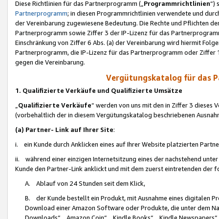
Diese Richtlinien für das Partnerprogramm („
Programmrichtlinien
“)
Partnerprogramm
; in diesen Programmrichtlinien verwendete und durch
der Vereinbarung zugewiesene Bedeutung. Die Rechte und Pflichten de
Partnerprogramm sowie Ziffer 3 der IP-Lizenz für das Partnerprogram
Einschränkung von Ziffer 6 Abs. (a) der Vereinbarung wird hiermit Fol
Partnerprogramm, die IP-Lizenz für das Partnerprogramm oder Ziffer 1
gegen die Vereinbarung.
Vergütungskatalog für das 
1. Qualifizierte Verkäufe und Qualifizierte Umsätze
„
Qualifizierte Verkäufe
“ werden von uns mit den in Ziffer 3 diese
(vorbehaltlich der in diesem Vergütungskatalog beschriebenen Ausnah
(a) Partner- Link auf Ihrer Site
:
i. ein Kunde durch Anklicken eines auf Ihrer Website platzierten Part
ii. während einer einzigen Internetsitzung eines der nachstehend unter (i)
Kunde den Partner-Link anklickt und mit dem zuerst eintretenden der f
A. Ablauf von 24 Stunden seit dem Klick,
B. der Kunde bestellt ein Produkt, mit Ausnahme eines digitalen P
Download einer Amazon Software oder Produkte, die unter dem N
Downloads“, „Amazon Coin“, „Kindle Books“, „Kindle Newspapers“, „