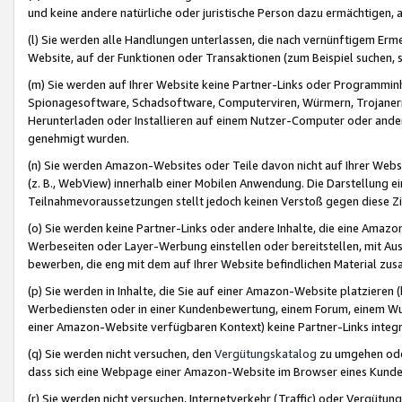
und keine andere natürliche oder juristische Person dazu ermächtigen, a
(l) Sie werden alle Handlungen unterlassen, die nach vernünftigem Erme
Website, auf der Funktionen oder Transaktionen (zum Beispiel suchen, s
(m) Sie werden auf Ihrer Website keine Partner-Links oder Programmin
Spionagesoftware, Schadsoftware, Computerviren, Würmern, Trojaner
Herunterladen oder Installieren auf einem Nutzer-Computer oder ande
genehmigt wurden.
(n) Sie werden Amazon-Websites oder Teile davon nicht auf Ihrer Websi
(z. B., WebView) innerhalb einer Mobilen Anwendung. Die Darstellung ein
Teilnahmevoraussetzungen stellt jedoch keinen Verstoß gegen diese Zif
(o) Sie werden keine Partner-Links oder andere Inhalte, die eine Am
Werbeseiten oder Layer-Werbung einstellen oder bereitstellen, mit Au
bewerben, die eng mit dem auf Ihrer Website befindlichen Material z
(p) Sie werden in Inhalte, die Sie auf einer Amazon-Website platzier
Werbediensten oder in einer Kundenbewertung, einem Forum, einem Wun
einer Amazon-Website verfügbaren Kontext) keine Partner-Links integr
(q) Sie werden nicht versuchen, den
Vergütungskatalog
zu umgehen oder
dass sich eine Webpage einer Amazon-Website im Browser eines Kunden 
(r) Sie werden nicht versuchen, Internetverkehr (Traffic) oder Vergü