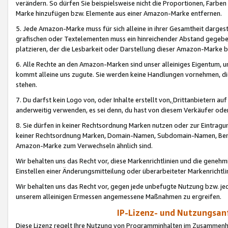
verändern. So dürfen Sie beispielsweise nicht die Proportionen, Farb
Marke hinzufügen bzw. Elemente aus einer Amazon-Marke entfernen.
5. Jede Amazon-Marke muss für sich alleine in ihrer Gesamtheit darge
grafischen oder Textelementen muss ein hinreichender Abstand gegebe
platzieren, der die Lesbarkeit oder Darstellung dieser Amazon-Marke b
6. Alle Rechte an den Amazon-Marken sind unser alleiniges Eigentum, 
kommt alleine uns zugute. Sie werden keine Handlungen vornehmen, 
stehen.
7. Du darfst kein Logo von, oder Inhalte erstellt von,
Drittanbietern au
anderweitig verwenden, es sei denn, du hast von diesem Verkäufer oder
8. Sie dürfen in keiner Rechtsordnung Marken nutzen oder zur Eintragu
keiner Rechtsordnung Marken, Domain-Namen, Subdomain-Namen, Benu
Amazon-Marke zum Verwechseln ähnlich sind.
Wir behalten uns das Recht vor, diese Markenrichtlinien und die gene
Einstellen einer Änderungsmitteilung oder überarbeiteter Markenricht
Wir behalten uns das Recht vor, gegen jede unbefugte Nutzung bzw. jede 
unserem alleinigen Ermessen angemessene Maßnahmen zu ergreifen.
IP-Lizenz- und Nutzungsan
Diese Lizenz regelt Ihre Nutzung von Programminhalten im Zusammen