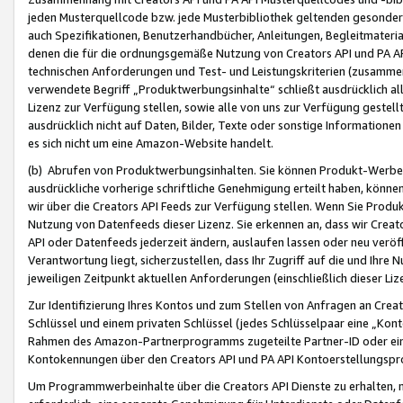
jeden Musterquellcode bzw. jede Musterbibliothek geltenden gesonder
auch Spezifikationen, Benutzerhandbücher, Anleitungen, Begleitmaterial
denen die für die ordnungsgemäße Nutzung von Creators API und PA A
technischen Anforderungen und Test- und Leistungskriterien (zusammen
verwendete Begriff „Produktwerbungsinhalte“ schließt ausdrücklich al
Lizenz zur Verfügung stellen, sowie alle von uns zur Verfügung gestel
ausdrücklich nicht auf Daten, Bilder, Texte oder sonstige Informatione
es sich nicht um eine Amazon-Website handelt.
(b) Abrufen von Produktwerbungsinhalten. Sie können Produkt-Werbein
ausdrückliche vorherige schriftliche Genehmigung erteilt haben, könn
wir über die Creators API Feeds zur Verfügung stellen. Wenn Sie Produk
Nutzung von Datenfeeds dieser Lizenz. Sie erkennen an, dass wir Creat
API oder Datenfeeds jederzeit ändern, auslaufen lassen oder neu veröffe
Verantwortung liegt, sicherzustellen, dass Ihr Zugriff auf die und Ihr
jeweiligen Zeitpunkt aktuellen Anforderungen (einschließlich dieser Liz
Zur Identifizierung Ihres Kontos und zum Stellen von Anfragen an Crea
Schlüssel und einem privaten Schlüssel (jedes Schlüsselpaar eine „Kon
Rahmen des Amazon-Partnerprogramms zugeteilte Partner-ID oder ein
Kontokennungen über den Creators API und PA API Kontoerstellungspro
Um Programmwerbeinhalte über die Creators API Dienste zu erhalten, m