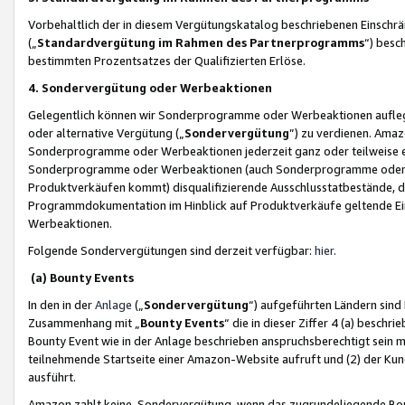
Vorbehaltlich der in diesem Vergütungskatalog beschriebenen Einschr
(„
Standardvergütung im Rahmen des Partnerprogramms
“) besc
bestimmten Prozentsatzes der Qualifizierten Erlöse.
4. Sondervergütung oder Werbeaktionen
Gelegentlich können wir Sonderprogramme oder Werbeaktionen auflegen,
oder alternative Vergütung („
Sondervergütung
”) zu verdienen. Amazo
Sonderprogramme oder Werbeaktionen jederzeit ganz oder teilweise einz
Sonderprogramme oder Werbeaktionen (auch Sonderprogramme oder We
Produktverkäufen kommt) disqualifizierende Ausschlusstatbestände, di
Programmdokumentation im Hinblick auf Produktverkäufe geltende E
Werbeaktionen.
Folgende Sondervergütungen sind derzeit verfügbar:
hier
.
(a) Bounty Events
In den in der
Anlage
(„
Sondervergütung
“) aufgeführten Ländern sind
Zusammenhang mit „
Bounty Events
“ die in dieser Ziffer 4 (a) besch
Bounty Event wie in der Anlage beschrieben anspruchsberechtigt sein mu
teilnehmende Startseite einer Amazon-Website aufruft und (2) der Kun
ausführt.
Amazon zahlt keine Sondervergütung, wenn das zugrundeliegende Boun