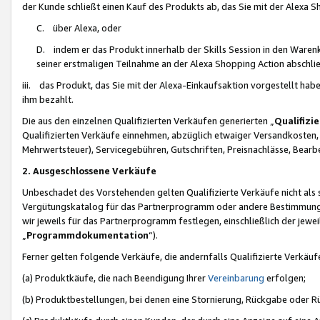
der Kunde schließt einen Kauf des Produkts ab, das Sie mit der Alexa 
C. über Alexa, oder
D. indem er das Produkt innerhalb der Skills Session in den Waren
seiner erstmaligen Teilnahme an der Alexa Shopping Action abschlie
iii. das Produkt, das Sie mit der Alexa-Einkaufsaktion vorgestellt ha
ihm bezahlt.
Die aus den einzelnen Qualifizierten Verkäufen generierten „
Qualifizi
Qualifizierten Verkäufe einnehmen, abzüglich etwaiger Versandkosten
Mehrwertsteuer), Servicegebühren, Gutschriften, Preisnachlässe, Bear
2. Ausgeschlossene Verkäufe
Unbeschadet des Vorstehenden gelten Qualifizierte Verkäufe nicht als
Vergütungskatalog für das Partnerprogramm oder andere Bestimmungen,
wir jeweils für das Partnerprogramm festlegen, einschließlich der jewe
„
Programmdokumentation
“).
Ferner gelten folgende Verkäufe, die andernfalls Qualifizierte Verkä
(a) Produktkäufe, die nach Beendigung Ihrer
Vereinbarung
erfolgen;
(b) Produktbestellungen, bei denen eine Stornierung, Rückgabe oder R