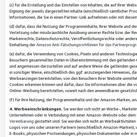
(c) für die Erstellung und das Einstellen von Inhalten, die auf Ihrer We
Eignung der jeweils dargestellten Inhalte (einschließlich sämtlicher 
Informationen, die Sie in einen Partner-Link aufnehmen oder mit diese
(d) dafür, dass die Nutzung der Programminhalte, Ihrer Website und des 
Verletzung oder missbräuchliche Ausübung unserer Rechte bzw. der Recht
Markenrechte, Datenschutzrechte, Veröffentlichungsrechte oder anderer
Einhaltung der
Amazon Anti-Fälschungsrichtlinien für das Partnerpro
(e) dafür, die Verwendung von Cookies, Pixeln und anderen Technologien
Besuchern gesammelten Daten in Übereinstimmung mit den geltenden Ge
und angemessen darzustellen und auf andere Weise die geltenden geset
in sonstiger Weise, einschließlich des ggf. anzuzeigenden Hinweises, d
Werbeanzeigen bereitstellen, von den Besuchern Ihrer Website unmitte
Cookies erkennen können und dafür, dass Sie Informationen über die v
Online-Werbung bereitstellen, soweit nach den anwendbaren gesetzlic
(f) für Ihre Nutzung, der Programminhalte und der Amazon-Marken, u
4. Werbeeinschränkungen.
Sie werden sich nicht an Werbe-, Market
Unternehmen oder in Verbindung mit einer Amazon-Website oder dem Pa
Vereinbarung
gestattet sind. Sie werden sich nicht an Werbeaktivitäten
Logos von uns oder unseren Partnern (einschließlich Amazon-Marken), 
E-Books, physischen Postsendungen, physischen Dokumenten oder in 