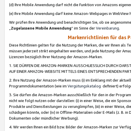
(d) Ihre Mobile Anwendung darf nicht die Funktion von Amazons eige
(e) Ihre Mobile Anwendung darf keine Amazon-Webpages in WebView 
Wir prüfen Ihre Anwendung und benachrichtigen Sie, ob sie angenomm
„
Zugelassene Mobile Anwendung
“ im Sinne der
Vereinbarung
.
Markenrichtlinien für das 
Diese Richtlinien gelten für die Nutzung der Marken, die wir Ihnen als 
müssen jederzeit strikt eingehalten werden, und jede Nutzung der Ama
Lizenzen bezüglich Ihrer Nutzung der Amazon-Marken.
1. SIE DÜRFEN DIE AMAZON-MARKEN AUSSCHLIESSLICH DURCH DARS
AUF EINER AMAZON-WEBSITE MITTELS EINES ENTSPRECHENDEN PART
2. Ihre Nutzung der Amazon-Marken muss (i) im Einklang mit der aktuells
Programmdokumentation (wie im
Vergütungskatalog
definiert) erfolg
3. Sie dürfen die Amazon-Marken ausschließlich für den in der Progr
nicht wie folgt nutzen oder darstellen: (i) in einer Weise, die ein Spo
Produkte und Dienstleistungen zu verunglimpfen, (iii) in einer Weise
schädigen könnte, oder (iv) in Offline-Materialien oder E-Mails (z. B.
Dokumenten oder mündlicher Werbung).
4. Wir werden Ihnen ein Bild bzw. Bilder der Amazon-Marken zur Verfüg