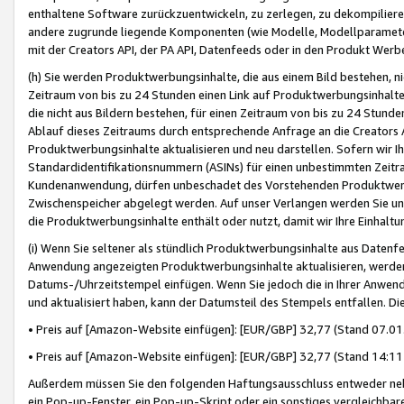
enthaltene Software zurückzuentwickeln, zu zerlegen, zu dekompilier
andere zugrunde liegende Komponenten (wie Modelle, Modellparameter
mit der Creators API, der PA API, Datenfeeds oder in den Produkt Werb
(h) Sie werden Produktwerbungsinhalte, die aus einem Bild bestehen, ni
Zeitraum von bis zu 24 Stunden einen Link auf Produktwerbungsinhalte
die nicht aus Bildern bestehen, für einen Zeitraum von bis zu 24 Stund
Ablauf dieses Zeitraums durch entsprechende Anfrage an die Creators 
Produktwerbungsinhalte aktualisieren und neu darstellen. Sofern wir Ih
Standardidentifikationsnummern (ASINs) für einen unbestimmten Zeitra
Kundenanwendung, dürfen unbeschadet des Vorstehenden Produktwerbu
Zwischenspeicher abgelegt werden. Auf unser Verlangen werden Sie un
die Produktwerbungsinhalte enthält oder nutzt, damit wir Ihre Einhalt
(i) Wenn Sie seltener als stündlich Produktwerbungsinhalte aus Datenfe
Anwendung angezeigten Produktwerbungsinhalte aktualisieren, werden 
Datums-/Uhrzeitstempel einfügen. Wenn Sie jedoch die in Ihrer Anwe
und aktualisiert haben, kann der Datumsteil des Stempels entfallen. Dies
• Preis auf [Amazon-Website einfügen]: [EUR/GBP] 32,77 (Stand 07.01.
• Preis auf [Amazon-Website einfügen]: [EUR/GBP] 32,77 (Stand 14:11 
Außerdem müssen Sie den folgenden Haftungsausschluss entweder neb
ein Pop-up-Fenster, ein Pop-up-Skript oder ein sonstiges vergleichba