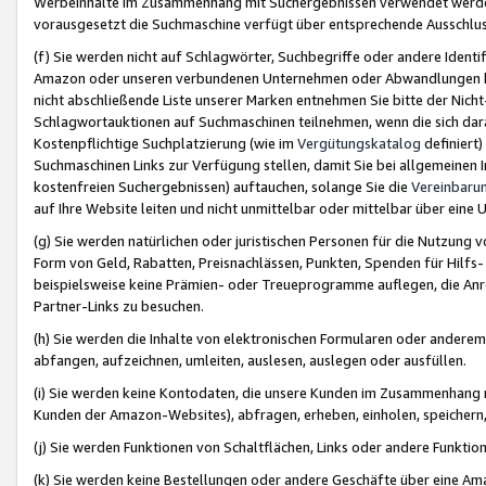
Werbeinhalte im Zusammenhang mit Suchergebnissen verwendet werden,
vorausgesetzt die Suchmaschine verfügt über entsprechende Ausschlu
(f) Sie werden nicht auf Schlagwörter, Suchbegriffe oder andere Ident
Amazon oder unseren verbundenen Unternehmen oder Abwandlungen bzw
nicht abschließende Liste unserer Marken entnehmen Sie bitte der Nich
Schlagwortauktionen auf Suchmaschinen teilnehmen, wenn die sich da
Kostenpflichtige Suchplatzierung (wie im
Vergütungskatalog
definiert
Suchmaschinen Links zur Verfügung stellen, damit Sie bei allgemeinen I
kostenfreien Suchergebnissen) auftauchen, solange Sie die
Vereinbaru
auf Ihre Website leiten und nicht unmittelbar oder mittelbar über eine
(g) Sie werden natürlichen oder juristischen Personen für die Nutzung 
Form von Geld, Rabatten, Preisnachlässen, Punkten, Spenden für Hilfs
beispielsweise keine Prämien- oder Treueprogramme auflegen, die Anrei
Partner-Links zu besuchen.
(h) Sie werden die Inhalte von elektronischen Formularen oder anderem M
abfangen, aufzeichnen, umleiten, auslesen, auslegen oder ausfüllen.
(i) Sie werden keine Kontodaten, die unsere Kunden im Zusammenhang 
Kunden der Amazon-Websites), abfragen, erheben, einholen, speichern,
(j) Sie werden Funktionen von Schaltflächen, Links oder andere Funkti
(k) Sie werden keine Bestellungen oder andere Geschäfte über eine Ama