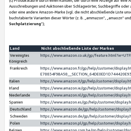
(c) Produktkäufe durch einen Kunden, der durch eine Anzeige auf eine 
Ausschreibungen und Auktionen über Schlagwörter, Suchbegriffe oder 
oder eine andere Amazon-Marke (vgl. die nicht abschließende Liste un
buchstabierte Varianten dieser Wörter (z. B. „ammazon“, „amaozn“ und „
Suchplatzierung
”);
Land
Nicht abschließende Liste der Marken
Vereinigtes
https://www.amazon.co.uk/gp/feature.html?ie=U
Königreich
Frankreich
https://www.amazon.fr/gp/help/customer/displa
E78834F9BA58__SECTION_64DE0ED1D744420E9
Italien
https://www.amazon.it/gp/help/customer/display
Irland
https://www.amazon.ie/gp/help/customer/displa
Niederlande
https://www.amazon.nl/gp/help/customer/display
Spanien
https://www.amazon.es/gp/help/customer/display
Deutschland
https://www.amazon.de/gp/help/customer/displa
Schweden
https://www.amazon.de/gp/help/customer/displa
Polen
https://www.amazon.pl/gp/help/customer/display
Belgien
https://www.amazon.com.be/gp/help/customer/d