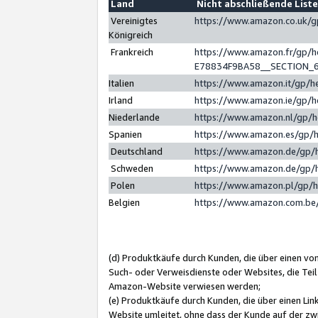
Land
Nicht abschließende List
Vereinigtes
https://www.amazon.co.uk/
Königreich
Frankreich
https://www.amazon.fr/gp/
E78834F9BA58__SECTION_
Italien
https://www.amazon.it/gp/h
Irland
https://www.amazon.ie/gp/
Niederlande
https://www.amazon.nl/gp/
Spanien
https://www.amazon.es/gp/
Deutschland
https://www.amazon.de/gp/
Schweden
https://www.amazon.de/gp/
Polen
https://www.amazon.pl/gp/
Belgien
https://www.amazon.com.be
(d) Produktkäufe durch Kunden, die über einen vo
Such- oder Verweisdienste oder Websites, die Teil
Amazon-Website verwiesen werden;
(e) Produktkäufe durch Kunden, die über einen Li
Website umleitet, ohne dass der Kunde auf der zw