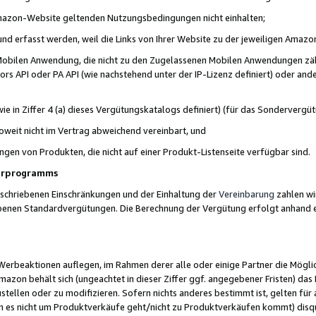
 Amazon-Website geltenden Nutzungsbedingungen nicht einhalten;
t und erfasst werden, weil die Links von Ihrer Website zu der jeweiligen Am
 Mobilen Anwendung, die nicht zu den Zugelassenen Mobilen Anwendungen zählt
s API oder PA API (wie nachstehend unter der IP-Lizenz definiert) oder ander
ie in Ziffer 4 (a) dieses Vergütungskatalogs definiert) (für das Sonderverg
weit nicht im Vertrag abweichend vereinbart, und
ngen von Produkten, die nicht auf einer Produkt-Listenseite verfügbar sind.
nerprogramms
eschriebenen Einschränkungen und der Einhaltung der
Vereinbarung
zahlen wir
ebenen Standardvergütungen. Die Berechnung der Vergütung erfolgt anhand e
beaktionen auflegen, im Rahmen derer alle oder einige Partner die Möglichk
Amazon behält sich (ungeachtet in dieser Ziffer ggf. angegebener Fristen) d
ustellen oder zu modifizieren. Sofern nichts anderes bestimmt ist, gelten 
s nicht um Produktverkäufe geht/nicht zu Produktverkäufen kommt) disqua