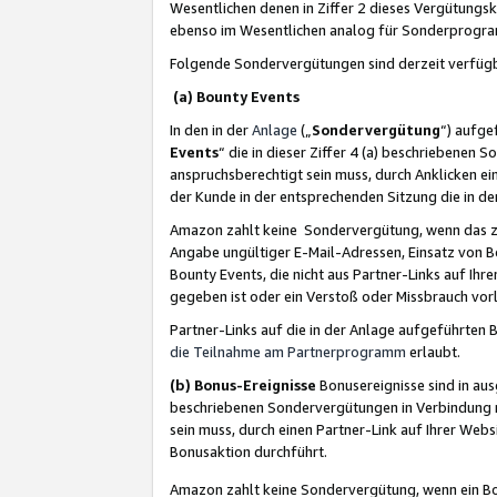
Wesentlichen denen in Ziffer 2 dieses Vergütung
ebenso im Wesentlichen analog für Sonderprogr
Folgende Sondervergütungen sind derzeit verfüg
(a) Bounty Events
In den in der
Anlage
(„
Sondervergütung
“) aufge
Events
“ die in dieser Ziffer 4 (a) beschriebenen 
anspruchsberechtigt sein muss, durch Anklicken ei
der Kunde in der entsprechenden Sitzung die in d
Amazon zahlt keine Sondervergütung, wenn das z
Angabe ungültiger E-Mail-Adressen, Einsatz von B
Bounty Events, die nicht aus Partner-Links auf Ihre
gegeben ist oder ein Verstoß oder Missbrauch vorl
Partner-Links auf die in der Anlage aufgeführte
die Teilnahme am Partnerprogramm
erlaubt.
(b) Bonus-Ereignisse
Bonusereignisse sind in au
beschriebenen Sondervergütungen in Verbindung m
sein muss, durch einen Partner-Link auf Ihrer We
Bonusaktion durchführt.
Amazon zahlt keine Sondervergütung, wenn ein Bon