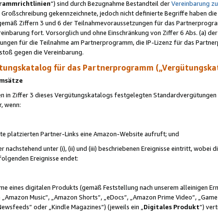
rammrichtlinien
“) sind durch Bezugnahme Bestandteil der
Vereinbarung z
Großschreibung gekennzeichnete, jedoch nicht definierte Begriffe haben die
 gemäß Ziffern 3 und 6 der Teilnahmevoraussetzungen für das Partnerprogram
nbarung fort. Vorsorglich und ohne Einschränkung von Ziffer 6 Abs. (a) der
ungen für die Teilnahme am Partnerprogramm, die IP-Lizenz für das Partner
rstoß gegen die Vereinbarung.
ungskatalog für das Partnerprogramm („Vergütungska
 Umsätze
n in Ziffer 3 dieses Vergütungskatalogs festgelegten Standardvergütungen v
r, wenn:
ite platzierten Partner-Links eine Amazon-Website aufruft; und
r nachstehend unter (i), (ii) und (iii) beschriebenen Ereignisse eintritt, wobe
 folgenden Ereignisse endet:
hme eines digitalen Produkts (gemäß Feststellung nach unserem alleinigen 
 „Amazon Music“, „Amazon Shorts“, „eDocs“, „Amazon Prime Video“, „Game
Newsfeeds“ oder „Kindle Magazines“) (jeweils ein „
Digitales Produkt
“) ver