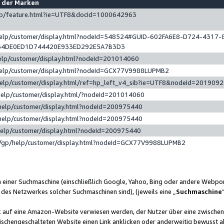
e der Marken
gp/feature.html?ie=UTF8&docId=1000642963
help/customer/display.html?nodeId=548524#GUID-602FA6E8-D724-4317-
64DE0ED1D744420E933ED292E5A7B3D3
elp/customer/display.html?nodeId=201014060
help/customer/display.html?nodeId=GCX77V9988LUPMB2
help/customer/display.html/ref=hp_left_v4_sib?ie=UTF8&nodeId=201909
help/customer/display.html/?nodeId=201014060
help/customer/display.html?nodeId=200975440
help/customer/display.html?nodeId=200975440
help/customer/display.html?nodeId=200975440
/gp/help/customer/display.html?nodeId=GCX77V9988LUPMB2
n einer Suchmaschine (einschließlich Google, Yahoo, Bing oder andere Webp
 des Netzwerkes solcher Suchmaschinen sind), (jeweils eine „
Suchmaschine
nk auf eine Amazon-Website verwiesen werden, der Nutzer über eine zwische
ischengeschalteten Website einen Link anklicken oder anderweitig bewusst a