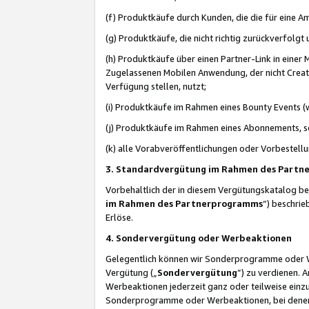
(f) Produktkäufe durch Kunden, die die für eine
(g) Produktkäufe, die nicht richtig zurückverfolg
(h) Produktkäufe über einen Partner-Link in einer
Zugelassenen Mobilen Anwendung, der nicht Creator
Verfügung stellen, nutzt;
(i) Produktkäufe im Rahmen eines Bounty Events (w
(j) Produktkäufe im Rahmen eines Abonnements, so
(k) alle Vorabveröffentlichungen oder Vorbestellu
3. Standardvergütung im Rahmen des Part
Vorbehaltlich der in diesem Vergütungskatalog b
im Rahmen des Partnerprogramms
“) beschri
Erlöse.
4. Sondervergütung oder Werbeaktionen
Gelegentlich können wir Sonderprogramme oder Wer
Vergütung („
Sondervergütung
”) zu verdienen. 
Werbeaktionen jederzeit ganz oder teilweise einz
Sonderprogramme oder Werbeaktionen, bei denen e