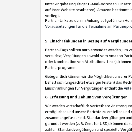
unter Angabe ungültiger E-Mail-Adressen, Einsatz
auf Ihrer Website resultieren). Amazon bestimmt i
vorliegt.
Partner-Links zu den im Anhang aufgeführten Hom
Voraussetzungen für die Teilnahme am Partnerp
5. Einschränkungen in Bezug auf Vergütunge
Partner-Tags sollten nur verwendet werden, um von 
versuchst, Vergütungen sowohl vom Amazon Partn
oder Kombination von Attributions-Links), könne
Partnerprogramm.
Gelegentlich können wir die Möglichkeit unsere
behält sich (ungeachtet etwaiger Fristen) das Rec
Einschränkungen für Vergütungen enthält die
Anla
6. Erfassung und Zahlung von Vergütungen
Wir werden wirtschaftlich vertretbare Anstrengu
ermöglichen und unsere Berichte zu erstellen und 
zusammengefasst sind. Standardvergütungen und s
gerundet werden (z. B. Cent für USD), können dazu
zahlen Standardvergütungen und spezielle Vergüt