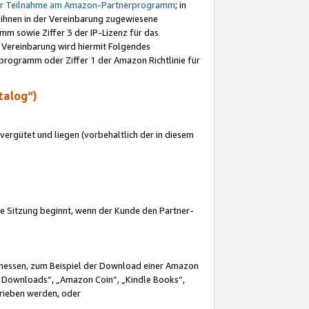
ur Teilnahme am Amazon-Partnerprogramm
; in
 ihnen in der Vereinbarung zugewiesene
m sowie Ziffer 3 der IP-Lizenz für das
 Vereinbarung wird hiermit Folgendes
programm oder Ziffer 1 der Amazon Richtlinie für
talog“)
ergütet und liegen (vorbehaltlich der in diesem
i die Sitzung beginnt, wenn der Kunde den Partner-
Ermessen, zum Beispiel der Download einer Amazon
 Downloads“, „Amazon Coin“, „Kindle Books“,
trieben werden, oder