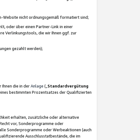
azon-Website nicht ordnungsgemäß formatiert sind;
, oder über einen Partner-Link in einer
e Verlinkungstools, die wir Ihnen ggf. zur
ütungen gezahlt werden);
 Ihnen die in der
Anlage
(„
Standardvergütung
ines bestimmten Prozentsatzes der Qualifizierten
eit erhalten, zusätzliche oder alternative
as Recht vor, Sonderprogramme oder
für alle Sonderprogramme oder Werbeaktionen (auch
lifizierende Ausschlusstatbestände, die im