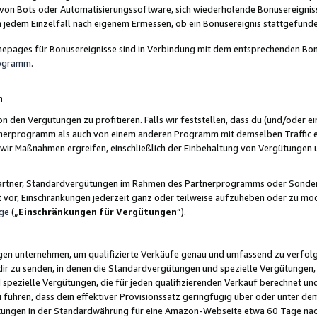
 von Bots oder Automatisierungssoftware, sich wiederholende Bonusereignisse
n jedem Einzelfall nach eigenem Ermessen, ob ein Bonusereignis stattgefund
epages für Bonusereignisse sind in Verbindung mit dem entsprechenden Bonu
rogramm
.
n
den Vergütungen zu profitieren. Falls wir feststellen, dass du (und/oder ein
erprogramm als auch von einem anderen Programm mit demselben Traffic ei
n wir Maßnahmen ergreifen, einschließlich der Einbehaltung von Vergütunge
r Partner, Standardvergütungen im Rahmen des Partnerprogramms oder Sonde
ht vor, Einschränkungen jederzeit ganz oder teilweise aufzuheben oder zu mod
ge
(„
Einschränkungen für Vergütungen
“).
ngen unternehmen, um qualifizierte Verkäufe genau und umfassend zu verfol
dir zu senden, in denen die Standardvergütungen und spezielle Vergütungen, 
pezielle Vergütungen, die für jeden qualifizierenden Verkauf berechnet un
 führen, dass dein effektiver Provisionssatz geringfügig über oder unter dem
ungen in der Standardwährung für eine Amazon-Webseite etwa 60 Tage nach