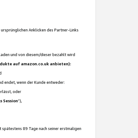
 ursprünglichen Anklicken des Partner-Links
laden und von diesem/dieser bezahlt wird
rodukte auf amazon.co.uk anbieten):
d
 und endet, wenn der Kunde entweder:
erlässt, oder
ls Session
“),
t spätestens 89 Tage nach seiner erstmaligen