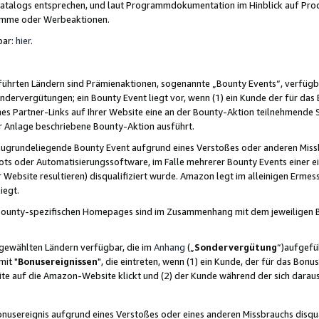
skatalogs entsprechen, und laut Programmdokumentation im Hinblick auf Pr
amme oder Werbeaktionen.
bar:
hier
.
führten Ländern sind Prämienaktionen, sogenannte „Bounty Events“, verfügb
Sondervergütungen; ein Bounty Event liegt vor, wenn (1) ein Kunde der für da
nes Partner-Links auf Ihrer Website eine an der Bounty-Aktion teilnehmende 
er Anlage beschriebene Bounty-Aktion ausführt.
ugrundeliegende Bounty Event aufgrund eines Verstoßes oder anderen Miss
ots oder Automatisierungssoftware, im Falle mehrerer Bounty Events einer e
r Website resultieren) disqualifiziert wurde. Amazon legt im alleinigen Ermess
iegt.
n Bounty-spezifischen Homepages sind im Zusammenhang mit dem jeweiligen
sgewählten Ländern verfügbar, die im
Anhang
(„
Sondervergütung
“)aufgefüh
it "
Bonusereignissen
", die eintreten, wenn (1) ein Kunde, der für das Bon
bsite auf die Amazon-Website klickt und (2) der Kunde während der sich dar
usereignis aufgrund eines Verstoßes oder eines anderen Missbrauchs disqua