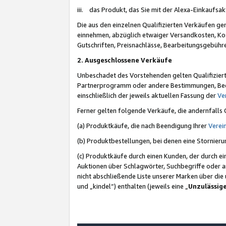
iii. das Produkt, das Sie mit der Alexa-Einkaufsa
Die aus den einzelnen Qualifizierten Verkäufen gen
einnehmen, abzüglich etwaiger Versandkosten, Ko
Gutschriften, Preisnachlässe, Bearbeitungsgebühr
2. Ausgeschlossene Verkäufe
Unbeschadet des Vorstehenden gelten Qualifiziert
Partnerprogramm oder andere Bestimmungen, Beding
einschließlich der jeweils aktuellen Fassung der
Ve
Ferner gelten folgende Verkäufe, die andernfalls
(a) Produktkäufe, die nach Beendigung Ihrer
Verei
(b) Produktbestellungen, bei denen eine Stornier
(c) Produktkäufe durch einen Kunden, der durch e
Auktionen über Schlagwörter, Suchbegriffe oder a
nicht abschließende Liste unserer Marken über di
und „kindel“) enthalten (jeweils eine „
Unzulässig