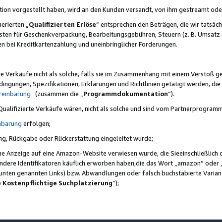
ktion vorgestellt haben, wird an den Kunden versandt, von ihm gestreamt od
erierten „
Qualifizierten Erlöse
“ entsprechen den Beträgen, die wir tatsäch
sten für Geschenkverpackung, Bearbeitungsgebühren, Steuern (z. B. Umsatz-
en bei Kreditkartenzahlung und uneinbringlicher Forderungen.
e Verkäufe nicht als solche, falls sie im Zusammenhang mit einem Verstoß 
ungen, Spezifikationen, Erklärungen und Richtlinien getätigt werden, die 
reinbarung
(zusammen die „
Programmdokumentation
“).
 Qualifizierte Verkäufe wären, nicht als solche und sind vom Partnerprogra
nbarung
erfolgen;
ung, Rückgabe oder Rückerstattung eingeleitet wurde;
ine Anzeige auf eine Amazon-Website verwiesen wurde, die Sieeinschließlich
ndere Identifikatoren käuflich erworben haben,die das Wort „amazon“ oder 
e unten genannten Links) bzw. Abwandlungen oder falsch buchstabierte Varia
e Kostenpflichtige Suchplatzierung
”);