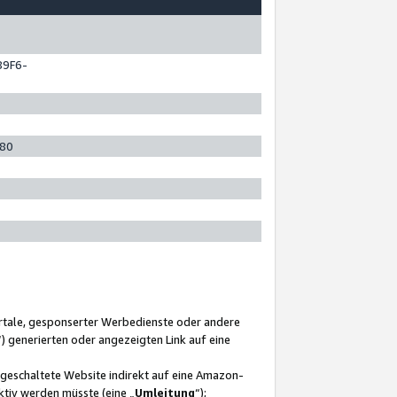
89F6-
280
ortale, gesponserter Werbedienste oder andere
“) generierten oder angezeigten Link auf eine
ngeschaltete Website indirekt auf eine Amazon-
ktiv werden müsste (eine „
Umleitung
“);