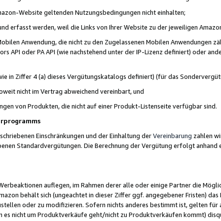
 Amazon-Website geltenden Nutzungsbedingungen nicht einhalten;
t und erfasst werden, weil die Links von Ihrer Website zu der jeweiligen Am
 Mobilen Anwendung, die nicht zu den Zugelassenen Mobilen Anwendungen zählt
s API oder PA API (wie nachstehend unter der IP-Lizenz definiert) oder ander
ie in Ziffer 4 (a) dieses Vergütungskatalogs definiert) (für das Sonderverg
weit nicht im Vertrag abweichend vereinbart, und
ngen von Produkten, die nicht auf einer Produkt-Listenseite verfügbar sind.
nerprogramms
eschriebenen Einschränkungen und der Einhaltung der
Vereinbarung
zahlen wir
ebenen Standardvergütungen. Die Berechnung der Vergütung erfolgt anhand e
beaktionen auflegen, im Rahmen derer alle oder einige Partner die Möglichk
Amazon behält sich (ungeachtet in dieser Ziffer ggf. angegebener Fristen) d
ustellen oder zu modifizieren. Sofern nichts anderes bestimmt ist, gelten 
s nicht um Produktverkäufe geht/nicht zu Produktverkäufen kommt) disqua