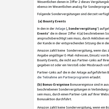
Wesentlichen denen in Ziffer 2 dieses Vergütung
ebenso im Wesentlichen analog für Sonderprogr
Folgende Sondervergütungen sind derzeit verfüg
(a) Bounty Events
In den in der
Anlage
(„
Sondervergütung
“) aufge
Events
“ die in dieser Ziffer 4 (a) beschriebenen 
anspruchsberechtigt sein muss, durch Anklicken ei
der Kunde in der entsprechenden Sitzung die in d
Amazon zahlt keine Sondervergütung, wenn das z
Angabe ungültiger E-Mail-Adressen, Einsatz von B
Bounty Events, die nicht aus Partner-Links auf Ihre
gegeben ist oder ein Verstoß oder Missbrauch vorl
Partner-Links auf die in der Anlage aufgeführte
die Teilnahme am Partnerprogramm
erlaubt.
(b) Bonus-Ereignisse
Bonusereignisse sind in au
beschriebenen Sondervergütungen in Verbindung m
sein muss, durch einen Partner-Link auf Ihrer We
Bonusaktion durchführt.
Amazon zahlt keine Sondervergütung, wenn ein Bon