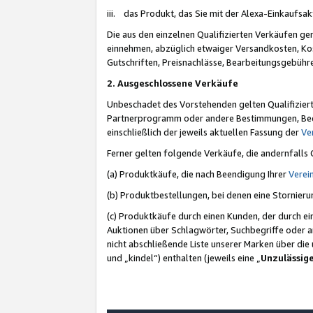
iii. das Produkt, das Sie mit der Alexa-Einkaufsa
Die aus den einzelnen Qualifizierten Verkäufen gen
einnehmen, abzüglich etwaiger Versandkosten, Ko
Gutschriften, Preisnachlässe, Bearbeitungsgebühr
2. Ausgeschlossene Verkäufe
Unbeschadet des Vorstehenden gelten Qualifiziert
Partnerprogramm oder andere Bestimmungen, Beding
einschließlich der jeweils aktuellen Fassung der
Ve
Ferner gelten folgende Verkäufe, die andernfalls
(a) Produktkäufe, die nach Beendigung Ihrer
Verei
(b) Produktbestellungen, bei denen eine Stornier
(c) Produktkäufe durch einen Kunden, der durch e
Auktionen über Schlagwörter, Suchbegriffe oder a
nicht abschließende Liste unserer Marken über di
und „kindel“) enthalten (jeweils eine „
Unzulässig