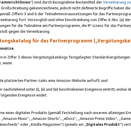
rammrichtlinien
“) sind durch Bezugnahme Bestandteil der
Vereinbarung z
Großschreibung gekennzeichnete, jedoch nicht definierte Begriffe haben die
 gemäß Ziffern 3 und 6 der Teilnahmevoraussetzungen für das Partnerprogram
nbarung fort. Vorsorglich und ohne Einschränkung von Ziffer 6 Abs. (a) der
ungen für die Teilnahme am Partnerprogramm, die IP-Lizenz für das Partner
rstoß gegen die Vereinbarung.
ungskatalog für das Partnerprogramm („Vergütungska
 Umsätze
n in Ziffer 3 dieses Vergütungskatalogs festgelegten Standardvergütungen v
r, wenn:
ite platzierten Partner-Links eine Amazon-Website aufruft; und
r nachstehend unter (i), (ii) und (iii) beschriebenen Ereignisse eintritt, wobe
 folgenden Ereignisse endet:
hme eines digitalen Produkts (gemäß Feststellung nach unserem alleinigen 
 „Amazon Music“, „Amazon Shorts“, „eDocs“, „Amazon Prime Video“, „Game
Newsfeeds“ oder „Kindle Magazines“) (jeweils ein „
Digitales Produkt
“) ver