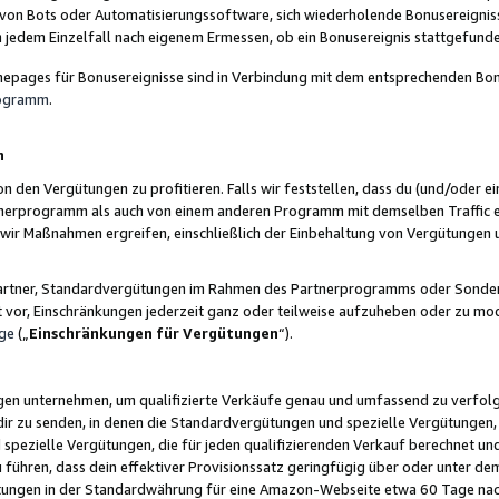
 von Bots oder Automatisierungssoftware, sich wiederholende Bonusereignisse
n jedem Einzelfall nach eigenem Ermessen, ob ein Bonusereignis stattgefund
epages für Bonusereignisse sind in Verbindung mit dem entsprechenden Bonu
rogramm
.
n
den Vergütungen zu profitieren. Falls wir feststellen, dass du (und/oder ein
erprogramm als auch von einem anderen Programm mit demselben Traffic ei
n wir Maßnahmen ergreifen, einschließlich der Einbehaltung von Vergütunge
r Partner, Standardvergütungen im Rahmen des Partnerprogramms oder Sonde
ht vor, Einschränkungen jederzeit ganz oder teilweise aufzuheben oder zu mod
ge
(„
Einschränkungen für Vergütungen
“).
ngen unternehmen, um qualifizierte Verkäufe genau und umfassend zu verfol
dir zu senden, in denen die Standardvergütungen und spezielle Vergütungen, 
pezielle Vergütungen, die für jeden qualifizierenden Verkauf berechnet un
 führen, dass dein effektiver Provisionssatz geringfügig über oder unter dem
ungen in der Standardwährung für eine Amazon-Webseite etwa 60 Tage nach