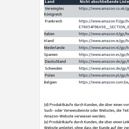
Land
Nicht abschließende List
Vereinigtes
https://www.amazon.co.uk/
Königreich
Frankreich
https://www.amazon.fr/gp/
E78834F9BA58__SECTION_
Italien
https://www.amazon.it/gp/h
Irland
https://www.amazon.ie/gp/
Niederlande
https://www.amazon.nl/gp/
Spanien
https://www.amazon.es/gp/
Deutschland
https://www.amazon.de/gp/
Schweden
https://www.amazon.de/gp/
Polen
https://www.amazon.pl/gp/
Belgien
https://www.amazon.com.be
(d) Produktkäufe durch Kunden, die über einen vo
Such- oder Verweisdienste oder Websites, die Teil
Amazon-Website verwiesen werden;
(e) Produktkäufe durch Kunden, die über einen Li
Website umleitet, ohne dass der Kunde auf der zw