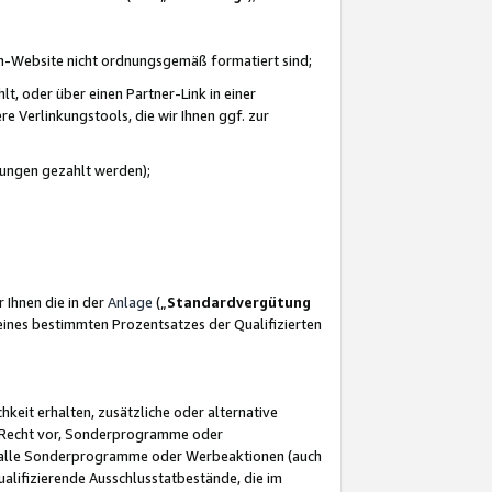
azon-Website nicht ordnungsgemäß formatiert sind;
, oder über einen Partner-Link in einer
e Verlinkungstools, die wir Ihnen ggf. zur
ütungen gezahlt werden);
 Ihnen die in der
Anlage
(„
Standardvergütung
ines bestimmten Prozentsatzes der Qualifizierten
eit erhalten, zusätzliche oder alternative
as Recht vor, Sonderprogramme oder
für alle Sonderprogramme oder Werbeaktionen (auch
lifizierende Ausschlusstatbestände, die im