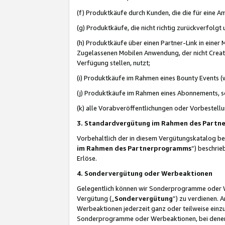
(f) Produktkäufe durch Kunden, die die für eine
(g) Produktkäufe, die nicht richtig zurückverfolg
(h) Produktkäufe über einen Partner-Link in einer
Zugelassenen Mobilen Anwendung, der nicht Creator
Verfügung stellen, nutzt;
(i) Produktkäufe im Rahmen eines Bounty Events (w
(j) Produktkäufe im Rahmen eines Abonnements, so
(k) alle Vorabveröffentlichungen oder Vorbestellu
3. Standardvergütung im Rahmen des Part
Vorbehaltlich der in diesem Vergütungskatalog b
im Rahmen des Partnerprogramms
“) beschri
Erlöse.
4. Sondervergütung oder Werbeaktionen
Gelegentlich können wir Sonderprogramme oder Wer
Vergütung („
Sondervergütung
”) zu verdienen. 
Werbeaktionen jederzeit ganz oder teilweise einz
Sonderprogramme oder Werbeaktionen, bei denen e