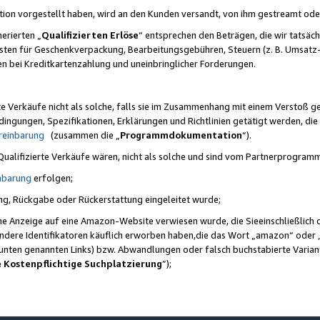
ktion vorgestellt haben, wird an den Kunden versandt, von ihm gestreamt od
erierten „
Qualifizierten Erlöse
“ entsprechen den Beträgen, die wir tatsäch
sten für Geschenkverpackung, Bearbeitungsgebühren, Steuern (z. B. Umsatz-
en bei Kreditkartenzahlung und uneinbringlicher Forderungen.
e Verkäufe nicht als solche, falls sie im Zusammenhang mit einem Verstoß 
ungen, Spezifikationen, Erklärungen und Richtlinien getätigt werden, die 
reinbarung
(zusammen die „
Programmdokumentation
“).
 Qualifizierte Verkäufe wären, nicht als solche und sind vom Partnerprogra
nbarung
erfolgen;
ung, Rückgabe oder Rückerstattung eingeleitet wurde;
ine Anzeige auf eine Amazon-Website verwiesen wurde, die Sieeinschließlich
ndere Identifikatoren käuflich erworben haben,die das Wort „amazon“ oder 
e unten genannten Links) bzw. Abwandlungen oder falsch buchstabierte Varia
e Kostenpflichtige Suchplatzierung
”);