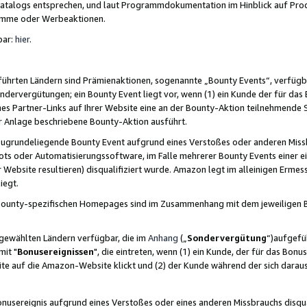
skatalogs entsprechen, und laut Programmdokumentation im Hinblick auf Pr
amme oder Werbeaktionen.
bar:
hier
.
führten Ländern sind Prämienaktionen, sogenannte „Bounty Events“, verfügb
Sondervergütungen; ein Bounty Event liegt vor, wenn (1) ein Kunde der für da
nes Partner-Links auf Ihrer Website eine an der Bounty-Aktion teilnehmende 
er Anlage beschriebene Bounty-Aktion ausführt.
ugrundeliegende Bounty Event aufgrund eines Verstoßes oder anderen Miss
ots oder Automatisierungssoftware, im Falle mehrerer Bounty Events einer e
r Website resultieren) disqualifiziert wurde. Amazon legt im alleinigen Ermess
iegt.
n Bounty-spezifischen Homepages sind im Zusammenhang mit dem jeweiligen
sgewählten Ländern verfügbar, die im
Anhang
(„
Sondervergütung
“)aufgefüh
it "
Bonusereignissen
", die eintreten, wenn (1) ein Kunde, der für das Bon
bsite auf die Amazon-Website klickt und (2) der Kunde während der sich dar
usereignis aufgrund eines Verstoßes oder eines anderen Missbrauchs disqua