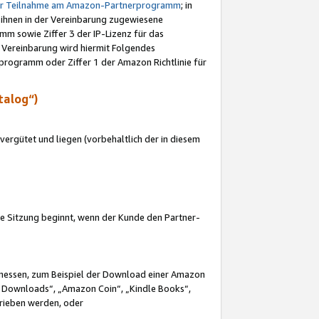
ur Teilnahme am Amazon-Partnerprogramm
; in
 ihnen in der Vereinbarung zugewiesene
m sowie Ziffer 3 der IP-Lizenz für das
 Vereinbarung wird hiermit Folgendes
programm oder Ziffer 1 der Amazon Richtlinie für
talog“)
ergütet und liegen (vorbehaltlich der in diesem
i die Sitzung beginnt, wenn der Kunde den Partner-
Ermessen, zum Beispiel der Download einer Amazon
 Downloads“, „Amazon Coin“, „Kindle Books“,
trieben werden, oder