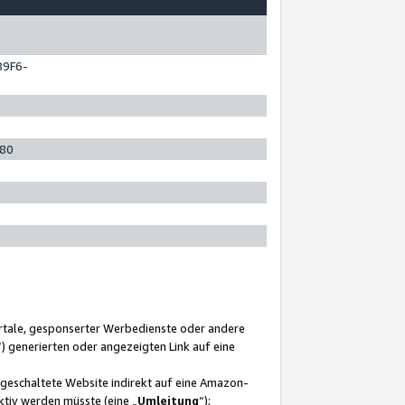
89F6-
280
ortale, gesponserter Werbedienste oder andere
“) generierten oder angezeigten Link auf eine
ngeschaltete Website indirekt auf eine Amazon-
ktiv werden müsste (eine „
Umleitung
“);