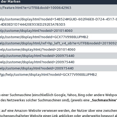
e der Marken
gp/feature.html?ie=UTF8&docId=1000642963
help/customer/display.html?nodeId=548524#GUID-602FA6E8-D724-4317-
64DE0ED1D744420E933ED292E5A7B3D3
elp/customer/display.html?nodeId=201014060
help/customer/display.html?nodeId=GCX77V9988LUPMB2
help/customer/display.html/ref=hp_left_v4_sib?ie=UTF8&nodeId=201909
help/customer/display.html/?nodeId=201014060
help/customer/display.html?nodeId=200975440
help/customer/display.html?nodeId=200975440
help/customer/display.html?nodeId=200975440
/gp/help/customer/display.html?nodeId=GCX77V9988LUPMB2
n einer Suchmaschine (einschließlich Google, Yahoo, Bing oder andere Webp
 des Netzwerkes solcher Suchmaschinen sind), (jeweils eine „
Suchmaschine
nk auf eine Amazon-Website verwiesen werden, der Nutzer über eine zwische
ischengeschalteten Website einen Link anklicken oder anderweitig bewusst a