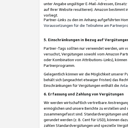
unter Angabe ungültiger E-Mail-Adressen, Einsatz
auf Ihrer Website resultieren). Amazon bestimmt i
vorliegt.
Partner-Links zu den im Anhang aufgeführten Hom
Voraussetzungen für die Teilnahme am Partnerp
5. Einschränkungen in Bezug auf Vergütunge
Partner-Tags sollten nur verwendet werden, um von 
versuchst, Vergütungen sowohl vom Amazon Partn
oder Kombination von Attributions-Links), könne
Partnerprogramm.
Gelegentlich können wir die Möglichkeit unsere
behält sich (ungeachtet etwaiger Fristen) das Rec
Einschränkungen für Vergütungen enthält die
Anla
6. Erfassung und Zahlung von Vergütungen
Wir werden wirtschaftlich vertretbare Anstrengu
ermöglichen und unsere Berichte zu erstellen und 
zusammengefasst sind. Standardvergütungen und s
gerundet werden (z. B. Cent für USD), können dazu
zahlen Standardvergütungen und spezielle Vergüt