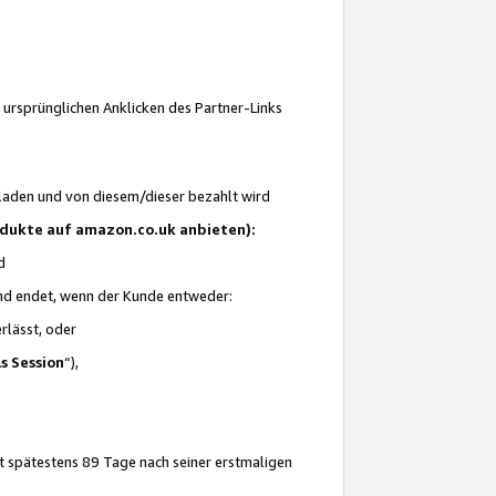
 ursprünglichen Anklicken des Partner-Links
laden und von diesem/dieser bezahlt wird
rodukte auf amazon.co.uk anbieten):
d
 und endet, wenn der Kunde entweder:
erlässt, oder
ls Session
“),
t spätestens 89 Tage nach seiner erstmaligen