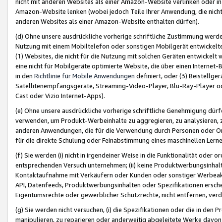
nicht mit anderen Websites als einer Amazon-Website verlinken oder i
Amazon-Website lenken (wobei jedoch Teile Ihrer Anwendung, die nich
anderen Websites als einer Amazon-Website enthalten dürfen).
(d) Ohne unsere ausdrückliche vorherige schriftliche Zustimmung werd
Nutzung mit einem Mobiltelefon oder sonstigen Mobilgerät entwickelt
(1) Websites, die nicht für die Nutzung mit solchen Geräten entwickelt
eine nicht für Mobilgeräte optimierte Website, die über einen Interne
in den
Richtlinie für Mobile Anwendungen
definiert, oder (3) Beistellge
Satellitenempfangsgeräte, Streaming-Video-Player, Blu-Ray-Player ode
Cast oder Vizio Internet-Apps).
(e) Ohne unsere ausdrückliche vorherige schriftliche Genehmigung dürfe
verwenden, um Produkt-Werbeinhalte zu aggregieren, zu analysieren, 
anderen Anwendungen, die für die Verwendung durch Personen oder Or
für die direkte Schulung oder Feinabstimmung eines maschinellen Lern
(f) Sie werden (i) nicht in irgendeiner Weise in die Funktionalität ode
entsprechenden Versuch unternehmen; (ii) keine Produktwerbungsinha
Kontaktaufnahme mit Verkäufern oder Kunden oder sonstiger Werbeaktiv
API, Datenfeeds, Produktwerbungsinhalten oder Spezifikationen erschei
Eigentumsrechte oder gewerblicher Schutzrechte, nicht entfernen, verd
(g) Sie werden nicht versuchen, (i) die Spezifikationen oder die in de
manipulieren, zu reparieren oder anderweitig abgeleitete Werke davon z