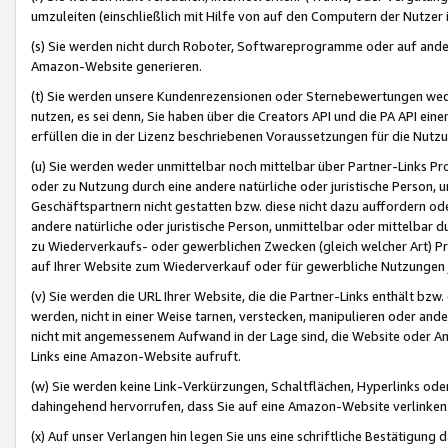
umzuleiten (einschließlich mit Hilfe von auf den Computern der Nutzer i
(s) Sie werden nicht durch Roboter, Softwareprogramme oder auf andere
Amazon-Website generieren.
(t) Sie werden unsere Kundenrezensionen oder Sternebewertungen wed
nutzen, es sei denn, Sie haben über die Creators API und die PA API e
erfüllen die in der Lizenz beschriebenen Voraussetzungen für die Nutzu
(u) Sie werden weder unmittelbar noch mittelbar über Partner-Links P
oder zu Nutzung durch eine andere natürliche oder juristische Person,
Geschäftspartnern nicht gestatten bzw. diese nicht dazu auffordern od
andere natürliche oder juristische Person, unmittelbar oder mittelbar
zu Wiederverkaufs- oder gewerblichen Zwecken (gleich welcher Art) 
auf Ihrer Website zum Wiederverkauf oder für gewerbliche Nutzungen 
(v) Sie werden die URL Ihrer Website, die die Partner-Links enthält b
werden, nicht in einer Weise tarnen, verstecken, manipulieren oder and
nicht mit angemessenem Aufwand in der Lage sind, die Website oder A
Links eine Amazon-Website aufruft.
(w) Sie werden keine Link-Verkürzungen, Schaltflächen, Hyperlinks ode
dahingehend hervorrufen, dass Sie auf eine Amazon-Website verlinken
(x) Auf unser Verlangen hin legen Sie uns eine schriftliche Bestätigung