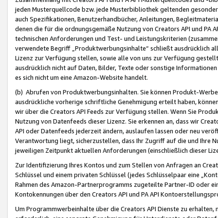
jeden Musterquellcode bzw. jede Musterbibliothek geltenden gesonder
auch Spezifikationen, Benutzerhandbücher, Anleitungen, Begleitmaterial
denen die für die ordnungsgemäße Nutzung von Creators API und PA A
technischen Anforderungen und Test- und Leistungskriterien (zusammen
verwendete Begriff „Produktwerbungsinhalte“ schließt ausdrücklich al
Lizenz zur Verfügung stellen, sowie alle von uns zur Verfügung gestel
ausdrücklich nicht auf Daten, Bilder, Texte oder sonstige Informatione
es sich nicht um eine Amazon-Website handelt.
(b) Abrufen von Produktwerbungsinhalten. Sie können Produkt-Werbein
ausdrückliche vorherige schriftliche Genehmigung erteilt haben, könn
wir über die Creators API Feeds zur Verfügung stellen. Wenn Sie Produk
Nutzung von Datenfeeds dieser Lizenz. Sie erkennen an, dass wir Creat
API oder Datenfeeds jederzeit ändern, auslaufen lassen oder neu veröffe
Verantwortung liegt, sicherzustellen, dass Ihr Zugriff auf die und Ihr
jeweiligen Zeitpunkt aktuellen Anforderungen (einschließlich dieser Liz
Zur Identifizierung Ihres Kontos und zum Stellen von Anfragen an Crea
Schlüssel und einem privaten Schlüssel (jedes Schlüsselpaar eine „Kon
Rahmen des Amazon-Partnerprogramms zugeteilte Partner-ID oder ein
Kontokennungen über den Creators API und PA API Kontoerstellungspro
Um Programmwerbeinhalte über die Creators API Dienste zu erhalten, m