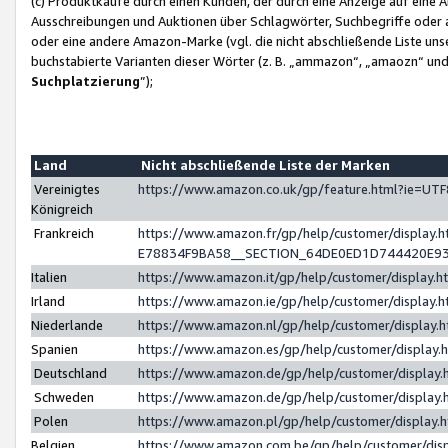
(c) Produktkäufe durch einen Kunden, der durch eine Anzeige auf eine 
Ausschreibungen und Auktionen über Schlagwörter, Suchbegriffe oder 
oder eine andere Amazon-Marke (vgl. die nicht abschließende Liste un
buchstabierte Varianten dieser Wörter (z. B. „ammazon“, „amaozn“ und „
Suchplatzierung
”);
Land
Nicht abschließende Liste der Marken
Vereinigtes
https://www.amazon.co.uk/gp/feature.html?ie=U
Königreich
Frankreich
https://www.amazon.fr/gp/help/customer/displa
E78834F9BA58__SECTION_64DE0ED1D744420E9
Italien
https://www.amazon.it/gp/help/customer/display
Irland
https://www.amazon.ie/gp/help/customer/displa
Niederlande
https://www.amazon.nl/gp/help/customer/display
Spanien
https://www.amazon.es/gp/help/customer/display
Deutschland
https://www.amazon.de/gp/help/customer/displa
Schweden
https://www.amazon.de/gp/help/customer/displa
Polen
https://www.amazon.pl/gp/help/customer/display
Belgien
https://www.amazon.com.be/gp/help/customer/d