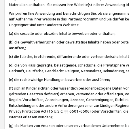
Materialien enthalten. Sie müssen Ihre Website(s) in Ihrer Anwendung ide
Wir prüfen Ihre Anwendung und benachrichtigen Sie, ob sie angenommen
auf Aufnahme Ihrer Website in das Partnerprogramm und Sie dürfen kei
Ungeeignet sind unter anderem Websites:
(a) die sexuelle oder obszöne Inhalte bewerben oder enthalten;
(b) die Gewalt verherrlichen oder gewalttätige Inhalte haben oder pot
anstiften,;
(c) die falsche, irreführende, diffamierende oder verleumderische Inha
(d) die von Hass geprägte, belästigende, schädliche, die Privatsphäre v
Herkunft, Hautfarbe, Geschlecht, Religion, Nationalität, Behinderung, 
(e) die rechtswidrige Handlungen bewerben oder ausführen;
(f) sich an Kinder richten oder wissentlich personenbezogene Daten vo
geltenden Gesetzen definiert) erheben, verwenden oder offenlegen, Vo
Regeln, Vorschriften, Anordnungen, Lizenzen, Genehmigungen, Richtlini
Entscheidungen oder andere Anforderungen einer zuständigen Regierung
Privacy Protection Act (15 U.S.C. §§ 6501-6506) oder Vorschriften, di
Internet erlassen wurden);
(g) die Marken von Amazon oder unseren verbundenen Unternehmen b