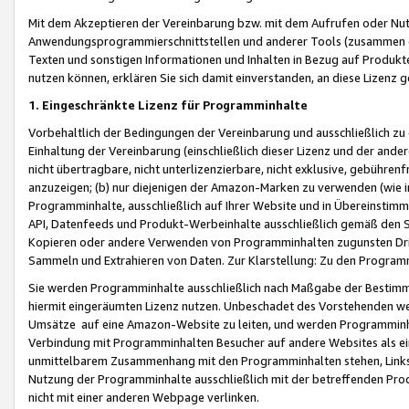
Mit dem Akzeptieren der Vereinbarung bzw. mit dem Aufrufen oder Nutz
Anwendungsprogrammierschnittstellen und anderer Tools (zusammen die
Texten und sonstigen Informationen und Inhalten in Bezug auf Produkte
nutzen können, erklären Sie sich damit einverstanden, an diese Lizenz 
1. Eingeschränkte Lizenz für Programminhalte
Vorbehaltlich der Bedingungen der Vereinbarung und ausschließlich z
Einhaltung der Vereinbarung (einschließlich dieser Lizenz und der ande
nicht übertragbare, nicht unterlizenzierbare, nicht exklusive, gebühren
anzuzeigen; (b) nur diejenigen der Amazon-Marken zu verwenden (wie in 
Programminhalte, ausschließlich auf Ihrer Website und in Übereinstimmu
API, Datenfeeds und Produkt-Werbeinhalte ausschließlich gemäß den Spe
Kopieren oder andere Verwenden von Programminhalten zugunsten Dri
Sammeln und Extrahieren von Daten. Zur Klarstellung: Zu den Program
Sie werden Programminhalte ausschließlich nach Maßgabe der Besti
hiermit eingeräumten Lizenz nutzen. Unbeschadet des Vorstehenden we
Umsätze auf eine Amazon-Website zu leiten, und werden Programminhal
Verbindung mit Programminhalten Besucher auf andere Websites als ein
unmittelbarem Zusammenhang mit den Programminhalten stehen, Links z
Nutzung der Programminhalte ausschließlich mit der betreffenden Pr
nicht mit einer anderen Webpage verlinken.