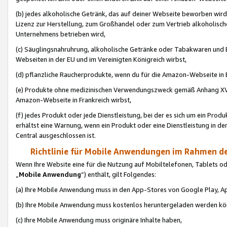
(b) jedes alkoholische Getränk, das auf deiner Webseite beworben wird
Lizenz zur Herstellung, zum Großhandel oder zum Vertrieb alkoholisch
Unternehmens betrieben wird,
(c) Säuglingsnahruhrung, alkoholische Getränke oder Tabakwaren und E
Webseiten in der EU und im Vereinigten Königreich wirbst,
(d) pflanzliche Raucherprodukte, wenn du für die Amazon-Webseite in B
(e) Produkte ohne medizinischen Verwendungszweck gemäß Anhang XVI 
Amazon-Webseite in Frankreich wirbst,
(f) jedes Produkt oder jede Dienstleistung, bei der es sich um ein Prod
erhältst eine Warnung, wenn ein Produkt oder eine Dienstleistung in de
Central ausgeschlossen ist.
Richtlinie für Mobile Anwendungen im Rahmen de
Wenn Ihre Website eine für die Nutzung auf Mobiltelefonen, Tablets 
„
Mobile Anwendung
“) enthält, gilt Folgendes:
(a) Ihre Mobile Anwendung muss in den App-Stores von Google Play, A
(b) Ihre Mobile Anwendung muss kostenlos heruntergeladen werden könn
(c) Ihre Mobile Anwendung muss originäre Inhalte haben,