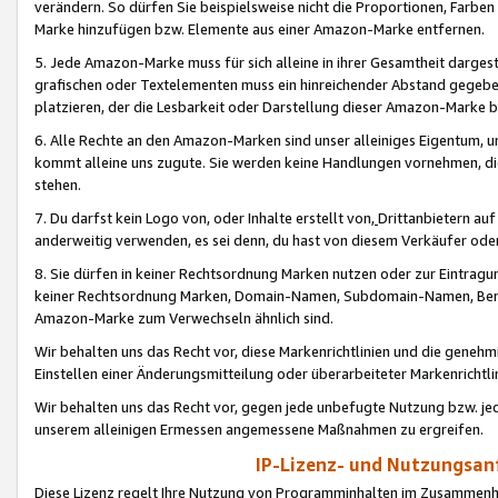
verändern. So dürfen Sie beispielsweise nicht die Proportionen, Farb
Marke hinzufügen bzw. Elemente aus einer Amazon-Marke entfernen.
5. Jede Amazon-Marke muss für sich alleine in ihrer Gesamtheit darge
grafischen oder Textelementen muss ein hinreichender Abstand gegebe
platzieren, der die Lesbarkeit oder Darstellung dieser Amazon-Marke b
6. Alle Rechte an den Amazon-Marken sind unser alleiniges Eigentum, 
kommt alleine uns zugute. Sie werden keine Handlungen vornehmen, 
stehen.
7. Du darfst kein Logo von, oder Inhalte erstellt von,
Drittanbietern au
anderweitig verwenden, es sei denn, du hast von diesem Verkäufer oder
8. Sie dürfen in keiner Rechtsordnung Marken nutzen oder zur Eintragu
keiner Rechtsordnung Marken, Domain-Namen, Subdomain-Namen, Benu
Amazon-Marke zum Verwechseln ähnlich sind.
Wir behalten uns das Recht vor, diese Markenrichtlinien und die gene
Einstellen einer Änderungsmitteilung oder überarbeiteter Markenricht
Wir behalten uns das Recht vor, gegen jede unbefugte Nutzung bzw. jede 
unserem alleinigen Ermessen angemessene Maßnahmen zu ergreifen.
IP-Lizenz- und Nutzungsan
Diese Lizenz regelt Ihre Nutzung von Programminhalten im Zusammen