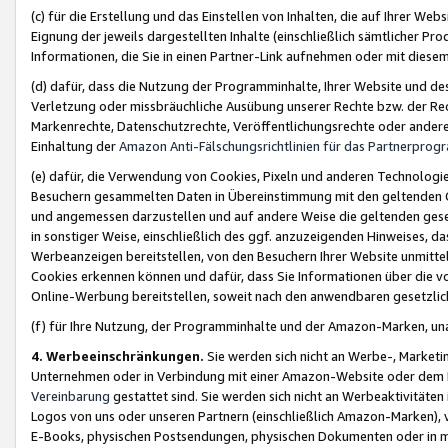
(c) für die Erstellung und das Einstellen von Inhalten, die auf Ihrer We
Eignung der jeweils dargestellten Inhalte (einschließlich sämtlicher 
Informationen, die Sie in einen Partner-Link aufnehmen oder mit diese
(d) dafür, dass die Nutzung der Programminhalte, Ihrer Website und des 
Verletzung oder missbräuchliche Ausübung unserer Rechte bzw. der Recht
Markenrechte, Datenschutzrechte, Veröffentlichungsrechte oder anderer
Einhaltung der
Amazon Anti-Fälschungsrichtlinien für das Partnerpro
(e) dafür, die Verwendung von Cookies, Pixeln und anderen Technologien
Besuchern gesammelten Daten in Übereinstimmung mit den geltenden Ge
und angemessen darzustellen und auf andere Weise die geltenden geset
in sonstiger Weise, einschließlich des ggf. anzuzeigenden Hinweises, d
Werbeanzeigen bereitstellen, von den Besuchern Ihrer Website unmitte
Cookies erkennen können und dafür, dass Sie Informationen über die v
Online-Werbung bereitstellen, soweit nach den anwendbaren gesetzlic
(f) für Ihre Nutzung, der Programminhalte und der Amazon-Marken, u
4. Werbeeinschränkungen.
Sie werden sich nicht an Werbe-, Market
Unternehmen oder in Verbindung mit einer Amazon-Website oder dem Pa
Vereinbarung
gestattet sind. Sie werden sich nicht an Werbeaktivitäten
Logos von uns oder unseren Partnern (einschließlich Amazon-Marken), 
E-Books, physischen Postsendungen, physischen Dokumenten oder in 