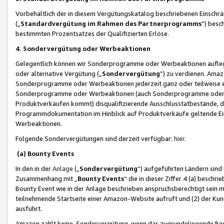
Vorbehaltlich der in diesem Vergütungskatalog beschriebenen Einschr
(„
Standardvergütung im Rahmen des Partnerprogramms
“) besc
bestimmten Prozentsatzes der Qualifizierten Erlöse.
4. Sondervergütung oder Werbeaktionen
Gelegentlich können wir Sonderprogramme oder Werbeaktionen auflegen,
oder alternative Vergütung („
Sondervergütung
”) zu verdienen. Amazo
Sonderprogramme oder Werbeaktionen jederzeit ganz oder teilweise einz
Sonderprogramme oder Werbeaktionen (auch Sonderprogramme oder We
Produktverkäufen kommt) disqualifizierende Ausschlusstatbestände, di
Programmdokumentation im Hinblick auf Produktverkäufe geltende E
Werbeaktionen.
Folgende Sondervergütungen sind derzeit verfügbar:
hier
.
(a) Bounty Events
In den in der
Anlage
(„
Sondervergütung
“) aufgeführten Ländern sind
Zusammenhang mit „
Bounty Events
“ die in dieser Ziffer 4 (a) besch
Bounty Event wie in der Anlage beschrieben anspruchsberechtigt sein mu
teilnehmende Startseite einer Amazon-Website aufruft und (2) der Kun
ausführt.
Amazon zahlt keine Sondervergütung, wenn das zugrundeliegende Boun