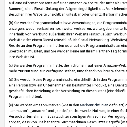
auf eine Informationsseite auf einer Amazon-Website, der nicht als Part
Bannern); ohne Einschränkung der Allgemeingültigkeit des Vorstehende
Besucher Ihrer Website unsichtbar, unlesbar oder unentzifferbar mache
(b) Sie werden Programminhalte bzw. Anwendungen, die Programminhalt
anzeigen, weder verkaufen noch weiterverkaufen, weitergeben, unterli
innerhalb von Werbung außerhalb Ihrer Website (einschließlich Werbun
Website oder einem Dienst (einschließlich Social Networking-Website
Rechte an den Programminhalten oder auf die Programminhalte an eine a
übertragen müssten, und Sie werden keine mit Ihrem Partner-Tag formati
Ihre Website ist.
(c) Sie werden Programminhalte, die nicht mehr auf einer Amazon-Websit
mehr zur Nutzung zur Verfügung stehen, umgehend von Ihrer Website e
(d) Sie werden keine Programminhalte, einschließlich in den Programmin
eine Person bzw. ein Unternehmen ein bestimmtes Produkt, eine Dienstle
geschäftlichen Beziehung oder Verbindung zu diesen steht (einschließli
Programminhalten).
(e) Sie werden Amazon-Marken (wie in den
Markenrichtlinien
definiert) 
„ammazon“, „amaozn“ und „kindel“) nicht zwecks Nutzung in einer Suc
Versuch unternehmen). Zusätzlich zu sonstigen Amazon zur Verfügung 
sorgen, dass von uns benannte Suchmaschinen Geschützte Begriffe (wie 