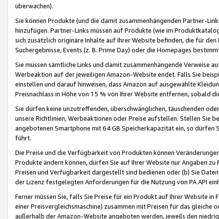
überwachen).
Sie können Produkte (und die damit zusammenhängenden Partner-Links)
hinzufügen. Partner-Links müssen auf Produkte (wie im Produktkatalog de
sich zusätzlich originäre Inhalte auf Ihrer Website befinden, die für 
Suchergebnisse, Events (z. B. Prime Day) oder die Homepages bestimmte
Sie müssen sämtliche Links und damit zusammenhängende Verweise auf z
Werbeaktion auf der jeweiligen Amazon-Website endet. Falls Sie beisp
einstellen und darauf hinweisen, dass Amazon auf ausgewählte Kleidun
Preisnachlass in Höhe von 15 % von Ihrer Website entfernen, sobald di
Sie dürfen keine unzutreffenden, überschwänglichen, täuschenden od
unsere Richtlinien, Werbeaktionen oder Preise aufstellen. Stellen Sie 
angebotenen Smartphone mit 64 GB Speicherkapazität ein, so dürfen S
führt.
Die Preise und die Verfügbarkeit von Produkten können Veränderungen 
Produkte ändern können, dürfen Sie auf Ihrer Website nur Angaben zu P
Preisen und Verfügbarkeit dargestellt sind bedienen oder (b) Sie Daten
der Lizenz festgelegten Anforderungen für die Nutzung von PA API einh
Ferner müssen Sie, falls Sie Preise für ein Produkt auf Ihrer Website in 
einer Preisvergleichsmaschine) zusammen mit Preisen für das gleiche o
außerhalb der Amazon-Website angeboten werden, jeweils den niedrigst