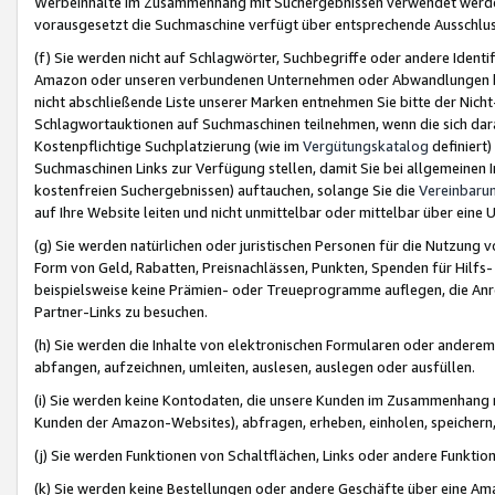
Werbeinhalte im Zusammenhang mit Suchergebnissen verwendet werden,
vorausgesetzt die Suchmaschine verfügt über entsprechende Ausschlu
(f) Sie werden nicht auf Schlagwörter, Suchbegriffe oder andere Ident
Amazon oder unseren verbundenen Unternehmen oder Abwandlungen bzw
nicht abschließende Liste unserer Marken entnehmen Sie bitte der Nich
Schlagwortauktionen auf Suchmaschinen teilnehmen, wenn die sich da
Kostenpflichtige Suchplatzierung (wie im
Vergütungskatalog
definiert
Suchmaschinen Links zur Verfügung stellen, damit Sie bei allgemeinen I
kostenfreien Suchergebnissen) auftauchen, solange Sie die
Vereinbaru
auf Ihre Website leiten und nicht unmittelbar oder mittelbar über eine
(g) Sie werden natürlichen oder juristischen Personen für die Nutzung 
Form von Geld, Rabatten, Preisnachlässen, Punkten, Spenden für Hilfs
beispielsweise keine Prämien- oder Treueprogramme auflegen, die Anrei
Partner-Links zu besuchen.
(h) Sie werden die Inhalte von elektronischen Formularen oder anderem M
abfangen, aufzeichnen, umleiten, auslesen, auslegen oder ausfüllen.
(i) Sie werden keine Kontodaten, die unsere Kunden im Zusammenhang 
Kunden der Amazon-Websites), abfragen, erheben, einholen, speichern,
(j) Sie werden Funktionen von Schaltflächen, Links oder andere Funkti
(k) Sie werden keine Bestellungen oder andere Geschäfte über eine Ama