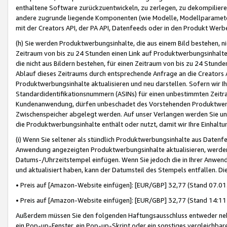
enthaltene Software zurückzuentwickeln, zu zerlegen, zu dekompilier
andere zugrunde liegende Komponenten (wie Modelle, Modellparameter
mit der Creators API, der PA API, Datenfeeds oder in den Produkt Werb
(h) Sie werden Produktwerbungsinhalte, die aus einem Bild bestehen, ni
Zeitraum von bis zu 24 Stunden einen Link auf Produktwerbungsinhalte
die nicht aus Bildern bestehen, für einen Zeitraum von bis zu 24 Stund
Ablauf dieses Zeitraums durch entsprechende Anfrage an die Creators 
Produktwerbungsinhalte aktualisieren und neu darstellen. Sofern wir Ih
Standardidentifikationsnummern (ASINs) für einen unbestimmten Zeitra
Kundenanwendung, dürfen unbeschadet des Vorstehenden Produktwerbu
Zwischenspeicher abgelegt werden. Auf unser Verlangen werden Sie un
die Produktwerbungsinhalte enthält oder nutzt, damit wir Ihre Einhalt
(i) Wenn Sie seltener als stündlich Produktwerbungsinhalte aus Datenfe
Anwendung angezeigten Produktwerbungsinhalte aktualisieren, werden 
Datums-/Uhrzeitstempel einfügen. Wenn Sie jedoch die in Ihrer Anwe
und aktualisiert haben, kann der Datumsteil des Stempels entfallen. Dies
• Preis auf [Amazon-Website einfügen]: [EUR/GBP] 32,77 (Stand 07.01.
• Preis auf [Amazon-Website einfügen]: [EUR/GBP] 32,77 (Stand 14:11 
Außerdem müssen Sie den folgenden Haftungsausschluss entweder neb
ein Pop-up-Fenster, ein Pop-up-Skript oder ein sonstiges vergleichba