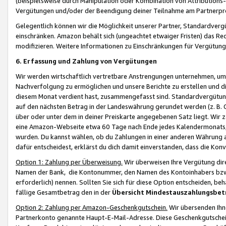
(beispielsweise durch Manipulation oder Kombination von Attributions-
Vergütungen und/oder der Beendigung deiner Teilnahme am Partnerp
Gelegentlich können wir die Möglichkeit unserer Partner, Standardv
einschränken. Amazon behält sich (ungeachtet etwaiger Fristen) das Re
modifizieren. Weitere Informationen zu Einschränkungen für Vergütung
6. Erfassung und Zahlung von Vergütungen
Wir werden wirtschaftlich vertretbare Anstrengungen unternehmen, um 
Nachverfolgung zu ermöglichen und unsere Berichte zu erstellen und di
diesem Monat verdient hast, zusammengefasst sind. Standardvergütung
auf den nächsten Betrag in der Landeswährung gerundet werden (z. B. C
über oder unter dem in deiner Preiskarte angegebenen Satz liegt. Wir
eine Amazon-Webseite etwa 60 Tage nach Ende jedes Kalendermonats, i
wurden. Du kannst wählen, ob du Zahlungen in einer anderen Währung
dafür entscheidest, erklärst du dich damit einverstanden, dass die K
Option 1: Zahlung per Überweisung.
Wir überweisen Ihre Vergütung dir
Namen der Bank, die Kontonummer, den Namen des Kontoinhabers bzw. a
erforderlich) nennen. Sollten Sie sich für diese Option entscheiden, be
fällige Gesamtbetrag den in der
Übersicht Mindestauszahlungsbet
Option 2: Zahlung per Amazon-Geschenkgutschein.
Wir übersenden Ihne
Partnerkonto genannte Haupt-E-Mail-Adresse. Diese Geschenkgutschei