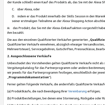
der Kunde schließt einen Kauf des Produkts ab, das Sie mit der Alexa 
C. über Alexa, oder
D. indem er das Produkt innerhalb der Skills Session in den Waren
seiner erstmaligen Teilnahme an der Alexa Shopping Action abschlie
iii. das Produkt, das Sie mit der Alexa-Einkaufsaktion vorgestellt ha
ihm bezahlt.
Die aus den einzelnen Qualifizierten Verkäufen generierten „
Qualifizi
Qualifizierten Verkäufe einnehmen, abzüglich etwaiger Versandkosten
Mehrwertsteuer), Servicegebühren, Gutschriften, Preisnachlässe, Bear
2. Ausgeschlossene Verkäufe
Unbeschadet des Vorstehenden gelten Qualifizierte Verkäufe nicht als
Vergütungskatalog für das Partnerprogramm oder andere Bestimmungen,
wir jeweils für das Partnerprogramm festlegen, einschließlich der jewe
„
Programmdokumentation
“).
Ferner gelten folgende Verkäufe, die andernfalls Qualifizierte Verkä
(a) Produktkäufe, die nach Beendigung Ihrer
Vereinbarung
erfolgen;
(b) Produktbestellungen, bei denen eine Stornierung, Rückgabe oder R