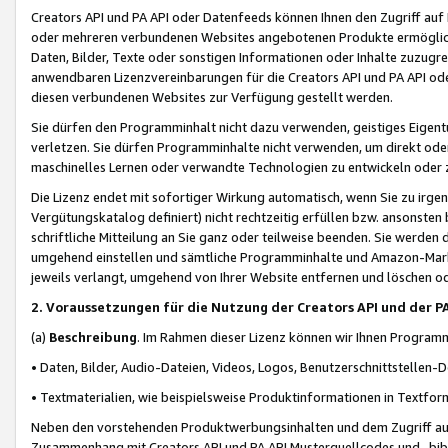
Creators API und PA API oder Datenfeeds können Ihnen den Zugriff auf D
oder mehreren verbundenen Websites angebotenen Produkte ermögliche
Daten, Bilder, Texte oder sonstigen Informationen oder Inhalte zuzugre
anwendbaren Lizenzvereinbarungen für die Creators API und PA API od
diesen verbundenen Websites zur Verfügung gestellt werden.
Sie dürfen den Programminhalt nicht dazu verwenden, geistiges Eigent
verletzen. Sie dürfen Programminhalte nicht verwenden, um direkt ode
maschinelles Lernen oder verwandte Technologien zu entwickeln oder zu
Die Lizenz endet mit sofortiger Wirkung automatisch, wenn Sie zu irg
Vergütungskatalog definiert) nicht rechtzeitig erfüllen bzw. ansonsten
schriftliche Mitteilung an Sie ganz oder teilweise beenden. Sie werden
umgehend einstellen und sämtliche Programminhalte und Amazon-Marke
jeweils verlangt, umgehend von Ihrer Website entfernen und löschen od
2. Voraussetzungen für die Nutzung der Creators API und der P
(a)
Beschreibung
. Im Rahmen dieser Lizenz können wir Ihnen Programmi
• Daten, Bilder, Audio-Dateien, Videos, Logos, Benutzerschnittstellen-
• Textmaterialien, wie beispielsweise Produktinformationen in Textfor
Neben den vorstehenden Produktwerbungsinhalten und dem Zugriff auf 
Zusammenhang mit Creators API und PA API Musterquellcodes und -bibli