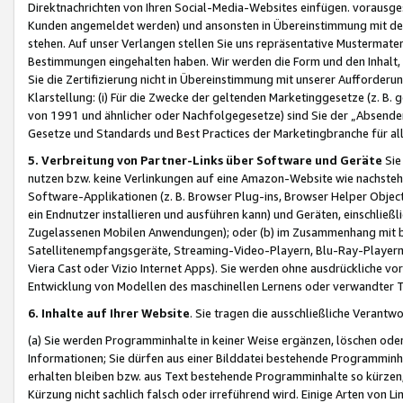
Direktnachrichten von Ihren Social-Media-Websites einfügen. vorausg
Kunden angemeldet werden) und ansonsten in Übereinstimmung mit der
stehen. Auf unser Verlangen stellen Sie uns repräsentative Mustermater
Bestimmungen eingehalten haben. Wir werden die Form und den Inhalt, di
Sie die Zertifizierung nicht in Übereinstimmung mit unserer Aufforderu
Klarstellung: (i) Für die Zwecke der geltenden Marketinggesetze (z. 
von 1991 und ähnlicher oder Nachfolgegesetze) sind Sie der „Absender“ j
Gesetze und Standards und Best Practices der Marketingbranche für 
5. Verbreitung von Partner-Links über Software und Geräte
Sie
nutzen bzw. keine Verlinkungen auf eine Amazon-Website wie nachsteh
Software-Applikationen (z. B. Browser Plug-ins, Browser Helper Objec
ein Endnutzer installieren und ausführen kann) und Geräten, einschlie
Zugelassenen Mobilen Anwendungen); oder (b) im Zusammenhang mit bzw.
Satellitenempfangsgeräte, Streaming-Video-Playern, Blu-Ray-Playern 
Viera Cast oder Vizio Internet Apps). Sie werden ohne ausdrückliche v
Entwicklung von Modellen des maschinellen Lernens oder verwandter 
6. Inhalte auf Ihrer Website
. Sie tragen die ausschließliche Verantwo
(a) Sie werden Programminhalte in keiner Weise ergänzen, löschen oder
Informationen; Sie dürfen aus einer Bilddatei bestehende Programminhal
erhalten bleiben bzw. aus Text bestehende Programminhalte so kürzen, 
Kürzung nicht sachlich falsch oder irreführend wird. Einige Arten von L