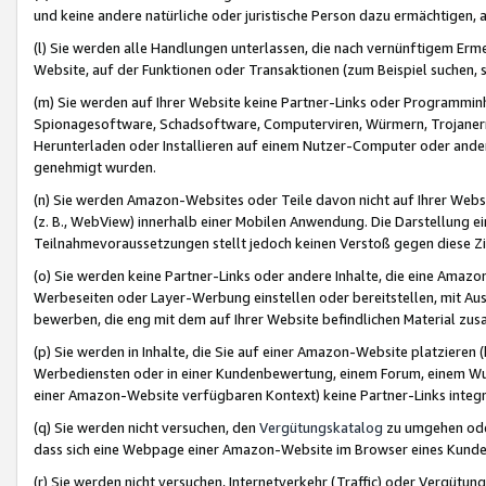
und keine andere natürliche oder juristische Person dazu ermächtigen, a
(l) Sie werden alle Handlungen unterlassen, die nach vernünftigem Erme
Website, auf der Funktionen oder Transaktionen (zum Beispiel suchen, s
(m) Sie werden auf Ihrer Website keine Partner-Links oder Programmin
Spionagesoftware, Schadsoftware, Computerviren, Würmern, Trojaner
Herunterladen oder Installieren auf einem Nutzer-Computer oder ande
genehmigt wurden.
(n) Sie werden Amazon-Websites oder Teile davon nicht auf Ihrer Websi
(z. B., WebView) innerhalb einer Mobilen Anwendung. Die Darstellung ein
Teilnahmevoraussetzungen stellt jedoch keinen Verstoß gegen diese Zif
(o) Sie werden keine Partner-Links oder andere Inhalte, die eine Am
Werbeseiten oder Layer-Werbung einstellen oder bereitstellen, mit Au
bewerben, die eng mit dem auf Ihrer Website befindlichen Material z
(p) Sie werden in Inhalte, die Sie auf einer Amazon-Website platzier
Werbediensten oder in einer Kundenbewertung, einem Forum, einem Wun
einer Amazon-Website verfügbaren Kontext) keine Partner-Links integr
(q) Sie werden nicht versuchen, den
Vergütungskatalog
zu umgehen oder
dass sich eine Webpage einer Amazon-Website im Browser eines Kunden 
(r) Sie werden nicht versuchen, Internetverkehr (Traffic) oder Vergü