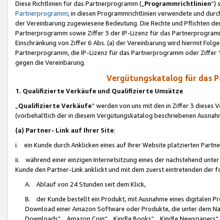
Diese Richtlinien für das Partnerprogramm („
Programmrichtlinien
“)
Partnerprogramm
; in diesen Programmrichtlinien verwendete und durch
der Vereinbarung zugewiesene Bedeutung. Die Rechte und Pflichten de
Partnerprogramm sowie Ziffer 3 der IP-Lizenz für das Partnerprogram
Einschränkung von Ziffer 6 Abs. (a) der Vereinbarung wird hiermit Fol
Partnerprogramm, die IP-Lizenz für das Partnerprogramm oder Ziffer 1
gegen die Vereinbarung.
Vergütungskatalog für das 
1. Qualifizierte Verkäufe und Qualifizierte Umsätze
„
Qualifizierte Verkäufe
“ werden von uns mit den in Ziffer 3 diese
(vorbehaltlich der in diesem Vergütungskatalog beschriebenen Ausnah
(a) Partner- Link auf Ihrer Site
:
i. ein Kunde durch Anklicken eines auf Ihrer Website platzierten Part
ii. während einer einzigen Internetsitzung eines der nachstehend unter (i)
Kunde den Partner-Link anklickt und mit dem zuerst eintretenden der f
A. Ablauf von 24 Stunden seit dem Klick,
B. der Kunde bestellt ein Produkt, mit Ausnahme eines digitalen P
Download einer Amazon Software oder Produkte, die unter dem N
Downloads“, „Amazon Coin“, „Kindle Books“, „Kindle Newspapers“, „