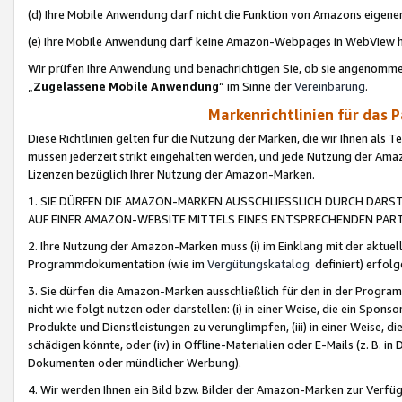
(d) Ihre Mobile Anwendung darf nicht die Funktion von Amazons eige
(e) Ihre Mobile Anwendung darf keine Amazon-Webpages in WebView 
Wir prüfen Ihre Anwendung und benachrichtigen Sie, ob sie angenomm
„
Zugelassene Mobile Anwendung
“ im Sinne der
Vereinbarung
.
Markenrichtlinien für das 
Diese Richtlinien gelten für die Nutzung der Marken, die wir Ihnen als 
müssen jederzeit strikt eingehalten werden, und jede Nutzung der Ama
Lizenzen bezüglich Ihrer Nutzung der Amazon-Marken.
1. SIE DÜRFEN DIE AMAZON-MARKEN AUSSCHLIESSLICH DURCH DARS
AUF EINER AMAZON-WEBSITE MITTELS EINES ENTSPRECHENDEN PART
2. Ihre Nutzung der Amazon-Marken muss (i) im Einklang mit der aktuells
Programmdokumentation (wie im
Vergütungskatalog
definiert) erfolg
3. Sie dürfen die Amazon-Marken ausschließlich für den in der Progr
nicht wie folgt nutzen oder darstellen: (i) in einer Weise, die ein Spo
Produkte und Dienstleistungen zu verunglimpfen, (iii) in einer Weise
schädigen könnte, oder (iv) in Offline-Materialien oder E-Mails (z. B.
Dokumenten oder mündlicher Werbung).
4. Wir werden Ihnen ein Bild bzw. Bilder der Amazon-Marken zur Verfüg