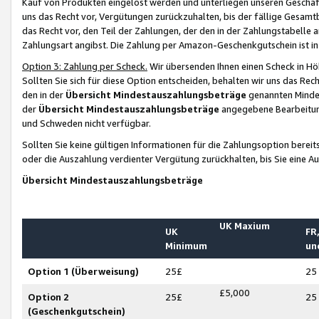
Kauf von Produkten eingelöst werden und unterliegen unseren Geschäf
uns das Recht vor, Vergütungen zurückzuhalten, bis der fällige Gesamt
das Recht vor, den Teil der Zahlungen, der den in der Zahlungstabelle 
Zahlungsart angibst. Die Zahlung per Amazon-Geschenkgutschein ist in
Option 3: Zahlung per Scheck.
Wir übersenden Ihnen einen Scheck in Höh
Sollten Sie sich für diese Option entscheiden, behalten wir uns das Rec
den in der
Übersicht Mindestauszahlungsbeträge
genannten Mindest
der
Übersicht Mindestauszahlungsbeträge
angegebene Bearbeitung
und Schweden nicht verfügbar.
Sollten Sie keine gültigen Informationen für die Zahlungsoption bereit
oder die Auszahlung verdienter Vergütung zurückhalten, bis Sie eine A
Übersicht Mindestauszahlungsbeträge
UK Maxium
UK
FR,
Minimum
un
Option 1 (Überweisung)
25£
25
£5,000
Option 2
25£
25
(Geschenkgutschein)