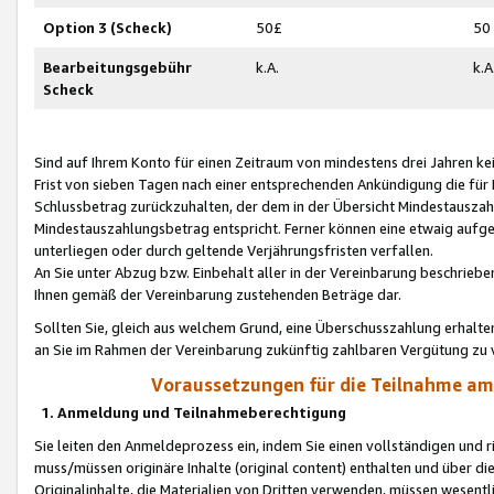
Option 3 (Scheck)
50£
50
Bearbeitungsgebühr
k.A.
k.A
Scheck
Sind auf Ihrem Konto für einen Zeitraum von mindestens drei Jahren kein
Frist von sieben Tagen nach einer entsprechenden Ankündigung die für
Schlussbetrag zurückzuhalten, der dem in der Übersicht Mindestausz
Mindestauszahlungsbetrag entspricht. Ferner können eine etwaig aufg
unterliegen oder durch geltende Verjährungsfristen verfallen.
An Sie unter Abzug bzw. Einbehalt aller in der Vereinbarung beschrieb
Ihnen gemäß der Vereinbarung zustehenden Beträge dar.
Sollten Sie, gleich aus welchem Grund, eine Überschusszahlung erhalte
an Sie im Rahmen der Vereinbarung zukünftig zahlbaren Vergütung zu 
Voraussetzungen für die Teilnahme a
1. Anmeldung und Teilnahmeberechtigung
Sie leiten den Anmeldeprozess ein, indem Sie einen vollständigen und 
muss/müssen originäre Inhalte (original content) enthalten und über d
Originalinhalte, die Materialien von Dritten verwenden, müssen wese