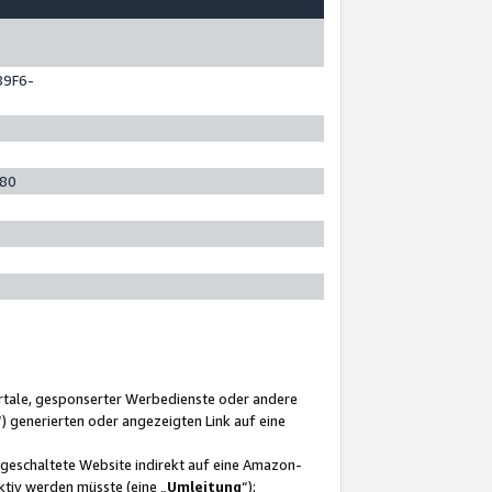
89F6-
280
ortale, gesponserter Werbedienste oder andere
“) generierten oder angezeigten Link auf eine
ngeschaltete Website indirekt auf eine Amazon-
ktiv werden müsste (eine „
Umleitung
“);