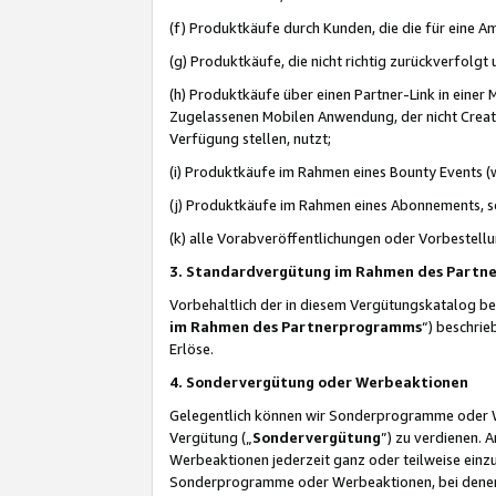
(f) Produktkäufe durch Kunden, die die für eine
(g) Produktkäufe, die nicht richtig zurückverfolg
(h) Produktkäufe über einen Partner-Link in einer
Zugelassenen Mobilen Anwendung, der nicht Creator
Verfügung stellen, nutzt;
(i) Produktkäufe im Rahmen eines Bounty Events (w
(j) Produktkäufe im Rahmen eines Abonnements, so
(k) alle Vorabveröffentlichungen oder Vorbestellu
3. Standardvergütung im Rahmen des Part
Vorbehaltlich der in diesem Vergütungskatalog b
im Rahmen des Partnerprogramms
“) beschri
Erlöse.
4. Sondervergütung oder Werbeaktionen
Gelegentlich können wir Sonderprogramme oder Wer
Vergütung („
Sondervergütung
”) zu verdienen. 
Werbeaktionen jederzeit ganz oder teilweise einz
Sonderprogramme oder Werbeaktionen, bei denen e