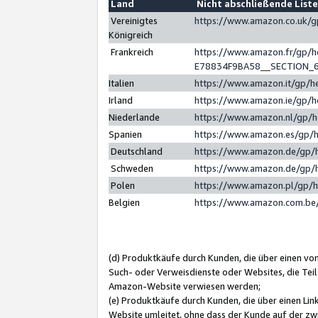
Land
Nicht abschließende List
Vereinigtes
https://www.amazon.co.uk/
Königreich
Frankreich
https://www.amazon.fr/gp/
E78834F9BA58__SECTION_
Italien
https://www.amazon.it/gp/h
Irland
https://www.amazon.ie/gp/
Niederlande
https://www.amazon.nl/gp/
Spanien
https://www.amazon.es/gp/
Deutschland
https://www.amazon.de/gp/
Schweden
https://www.amazon.de/gp/
Polen
https://www.amazon.pl/gp/
Belgien
https://www.amazon.com.be
(d) Produktkäufe durch Kunden, die über einen vo
Such- oder Verweisdienste oder Websites, die Teil
Amazon-Website verwiesen werden;
(e) Produktkäufe durch Kunden, die über einen Li
Website umleitet, ohne dass der Kunde auf der zw