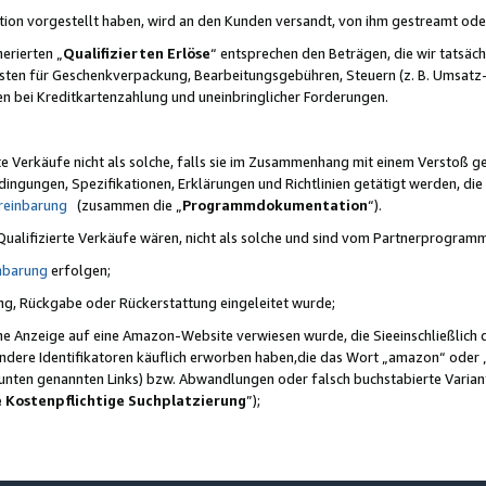
ktion vorgestellt haben, wird an den Kunden versandt, von ihm gestreamt od
erierten „
Qualifizierten Erlöse
“ entsprechen den Beträgen, die wir tatsäch
sten für Geschenkverpackung, Bearbeitungsgebühren, Steuern (z. B. Umsatz-
en bei Kreditkartenzahlung und uneinbringlicher Forderungen.
e Verkäufe nicht als solche, falls sie im Zusammenhang mit einem Verstoß 
ungen, Spezifikationen, Erklärungen und Richtlinien getätigt werden, die 
reinbarung
(zusammen die „
Programmdokumentation
“).
 Qualifizierte Verkäufe wären, nicht als solche und sind vom Partnerprogra
nbarung
erfolgen;
ung, Rückgabe oder Rückerstattung eingeleitet wurde;
ine Anzeige auf eine Amazon-Website verwiesen wurde, die Sieeinschließlich
ndere Identifikatoren käuflich erworben haben,die das Wort „amazon“ oder 
e unten genannten Links) bzw. Abwandlungen oder falsch buchstabierte Varia
e Kostenpflichtige Suchplatzierung
”);