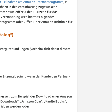
ur Teilnahme am Amazon-Partnerprogramm
; in
 ihnen in der Vereinbarung zugewiesene
m sowie Ziffer 3 der IP-Lizenz für das
 Vereinbarung wird hiermit Folgendes
programm oder Ziffer 1 der Amazon Richtlinie für
talog“)
ergütet und liegen (vorbehaltlich der in diesem
i die Sitzung beginnt, wenn der Kunde den Partner-
Ermessen, zum Beispiel der Download einer Amazon
 Downloads“, „Amazon Coin“, „Kindle Books“,
trieben werden, oder