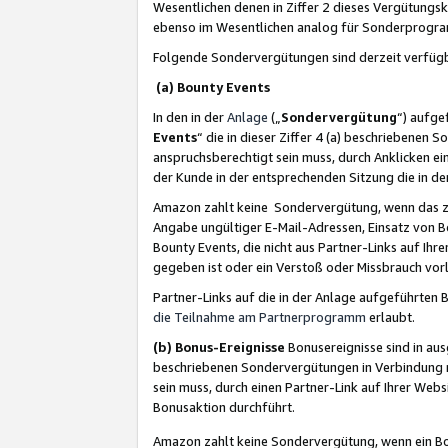
Wesentlichen denen in Ziffer 2 dieses Vergütung
ebenso im Wesentlichen analog für Sonderprogr
Folgende Sondervergütungen sind derzeit verfüg
(a) Bounty Events
In den in der
Anlage
(„
Sondervergütung
“) aufge
Events
“ die in dieser Ziffer 4 (a) beschriebenen 
anspruchsberechtigt sein muss, durch Anklicken ei
der Kunde in der entsprechenden Sitzung die in d
Amazon zahlt keine Sondervergütung, wenn das z
Angabe ungültiger E-Mail-Adressen, Einsatz von B
Bounty Events, die nicht aus Partner-Links auf Ihre
gegeben ist oder ein Verstoß oder Missbrauch vorl
Partner-Links auf die in der Anlage aufgeführte
die Teilnahme am Partnerprogramm
erlaubt.
(b) Bonus-Ereignisse
Bonusereignisse sind in au
beschriebenen Sondervergütungen in Verbindung m
sein muss, durch einen Partner-Link auf Ihrer We
Bonusaktion durchführt.
Amazon zahlt keine Sondervergütung, wenn ein Bon