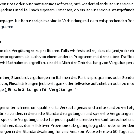
 von Bots oder Automatisierungssoftware, sich wiederholende Bonusereignisse
n jedem Einzelfall nach eigenem Ermessen, ob ein Bonusereignis stattgefund
epages für Bonusereignisse sind in Verbindung mit dem entsprechenden Bonu
rogramm
.
n
den Vergütungen zu profitieren. Falls wir feststellen, dass du (und/oder ein
erprogramm als auch von einem anderen Programm mit demselben Traffic ei
n wir Maßnahmen ergreifen, einschließlich der Einbehaltung von Vergütunge
r Partner, Standardvergütungen im Rahmen des Partnerprogramms oder Sonde
ht vor, Einschränkungen jederzeit ganz oder teilweise aufzuheben oder zu mod
ge
(„
Einschränkungen für Vergütungen
“).
ngen unternehmen, um qualifizierte Verkäufe genau und umfassend zu verfol
dir zu senden, in denen die Standardvergütungen und spezielle Vergütungen, 
pezielle Vergütungen, die für jeden qualifizierenden Verkauf berechnet un
 führen, dass dein effektiver Provisionssatz geringfügig über oder unter dem
ungen in der Standardwährung für eine Amazon-Webseite etwa 60 Tage nach