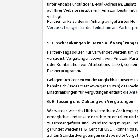
unter Angabe ungültiger E-Mail-Adressen, Einsatz
auf Ihrer Website resultieren). Amazon bestimmt i
vorliegt.
Partner-Links zu den im Anhang aufgeführten Hom
Voraussetzungen für die Teilnahme am Partnerp
5. Einschränkungen in Bezug auf Vergütunge
Partner-Tags sollten nur verwendet werden, um von 
versuchst, Vergütungen sowohl vom Amazon Partn
oder Kombination von Attributions-Links), könne
Partnerprogramm.
Gelegentlich können wir die Möglichkeit unsere
behält sich (ungeachtet etwaiger Fristen) das Rec
Einschränkungen für Vergütungen enthält die
Anla
6. Erfassung und Zahlung von Vergütungen
Wir werden wirtschaftlich vertretbare Anstrengu
ermöglichen und unsere Berichte zu erstellen und 
zusammengefasst sind. Standardvergütungen und s
gerundet werden (z. B. Cent für USD), können dazu
zahlen Standardvergütungen und spezielle Vergüt