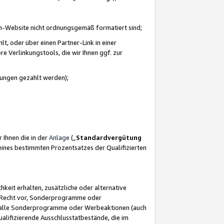
azon-Website nicht ordnungsgemäß formatiert sind;
, oder über einen Partner-Link in einer
e Verlinkungstools, die wir Ihnen ggf. zur
ütungen gezahlt werden);
 Ihnen die in der
Anlage
(„
Standardvergütung
ines bestimmten Prozentsatzes der Qualifizierten
eit erhalten, zusätzliche oder alternative
as Recht vor, Sonderprogramme oder
für alle Sonderprogramme oder Werbeaktionen (auch
lifizierende Ausschlusstatbestände, die im