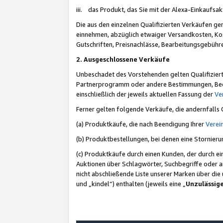
iii. das Produkt, das Sie mit der Alexa-Einkaufsa
Die aus den einzelnen Qualifizierten Verkäufen gen
einnehmen, abzüglich etwaiger Versandkosten, Ko
Gutschriften, Preisnachlässe, Bearbeitungsgebühr
2. Ausgeschlossene Verkäufe
Unbeschadet des Vorstehenden gelten Qualifiziert
Partnerprogramm oder andere Bestimmungen, Beding
einschließlich der jeweils aktuellen Fassung der
Ve
Ferner gelten folgende Verkäufe, die andernfalls
(a) Produktkäufe, die nach Beendigung Ihrer
Verei
(b) Produktbestellungen, bei denen eine Stornier
(c) Produktkäufe durch einen Kunden, der durch e
Auktionen über Schlagwörter, Suchbegriffe oder a
nicht abschließende Liste unserer Marken über di
und „kindel“) enthalten (jeweils eine „
Unzulässig