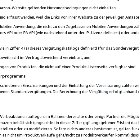
 Amazon-Website geltenden Nutzungsbedingungen nicht einhalten;
t und erfasst werden, weil die Links von Ihrer Website zu der jeweiligen Am
 Mobilen Anwendung, die nicht zu den Zugelassenen Mobilen Anwendungen zählt
s API oder PA API (wie nachstehend unter der IP-Lizenz definiert) oder ander
ie in Ziffer 4 (a) dieses Vergütungskatalogs definiert) (für das Sonderverg
weit nicht im Vertrag abweichend vereinbart, und
ngen von Produkten, die nicht auf einer Produkt-Listenseite verfügbar sind.
nerprogramms
eschriebenen Einschränkungen und der Einhaltung der
Vereinbarung
zahlen wir
ebenen Standardvergütungen. Die Berechnung der Vergütung erfolgt anhand e
beaktionen auflegen, im Rahmen derer alle oder einige Partner die Möglichk
Amazon behält sich (ungeachtet in dieser Ziffer ggf. angegebener Fristen) d
ustellen oder zu modifizieren. Sofern nichts anderes bestimmt ist, gelten 
s nicht um Produktverkäufe geht/nicht zu Produktverkäufen kommt) disqua