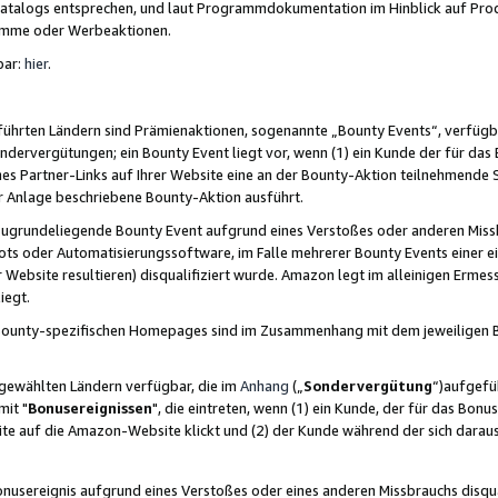
skatalogs entsprechen, und laut Programmdokumentation im Hinblick auf Pr
amme oder Werbeaktionen.
bar:
hier
.
führten Ländern sind Prämienaktionen, sogenannte „Bounty Events“, verfügb
Sondervergütungen; ein Bounty Event liegt vor, wenn (1) ein Kunde der für da
nes Partner-Links auf Ihrer Website eine an der Bounty-Aktion teilnehmende 
er Anlage beschriebene Bounty-Aktion ausführt.
ugrundeliegende Bounty Event aufgrund eines Verstoßes oder anderen Miss
ots oder Automatisierungssoftware, im Falle mehrerer Bounty Events einer e
r Website resultieren) disqualifiziert wurde. Amazon legt im alleinigen Ermess
iegt.
n Bounty-spezifischen Homepages sind im Zusammenhang mit dem jeweiligen
sgewählten Ländern verfügbar, die im
Anhang
(„
Sondervergütung
“)aufgefüh
it "
Bonusereignissen
", die eintreten, wenn (1) ein Kunde, der für das Bon
bsite auf die Amazon-Website klickt und (2) der Kunde während der sich dar
usereignis aufgrund eines Verstoßes oder eines anderen Missbrauchs disqua