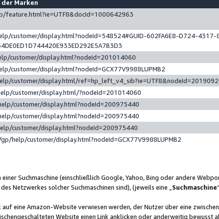
e der Marken
gp/feature.html?ie=UTF8&docId=1000642963
help/customer/display.html?nodeId=548524#GUID-602FA6E8-D724-4317-
64DE0ED1D744420E933ED292E5A7B3D3
elp/customer/display.html?nodeId=201014060
help/customer/display.html?nodeId=GCX77V9988LUPMB2
help/customer/display.html/ref=hp_left_v4_sib?ie=UTF8&nodeId=201909
help/customer/display.html/?nodeId=201014060
help/customer/display.html?nodeId=200975440
help/customer/display.html?nodeId=200975440
help/customer/display.html?nodeId=200975440
/gp/help/customer/display.html?nodeId=GCX77V9988LUPMB2
n einer Suchmaschine (einschließlich Google, Yahoo, Bing oder andere Webp
 des Netzwerkes solcher Suchmaschinen sind), (jeweils eine „
Suchmaschine
nk auf eine Amazon-Website verwiesen werden, der Nutzer über eine zwische
ischengeschalteten Website einen Link anklicken oder anderweitig bewusst a