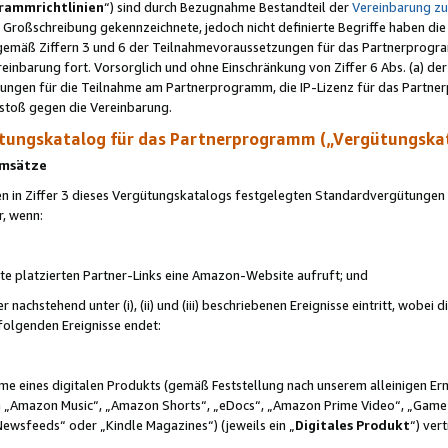
rammrichtlinien
“) sind durch Bezugnahme Bestandteil der
Vereinbarung z
Großschreibung gekennzeichnete, jedoch nicht definierte Begriffe haben die
 gemäß Ziffern 3 und 6 der Teilnahmevoraussetzungen für das Partnerprogram
nbarung fort. Vorsorglich und ohne Einschränkung von Ziffer 6 Abs. (a) der
ungen für die Teilnahme am Partnerprogramm, die IP-Lizenz für das Partner
rstoß gegen die Vereinbarung.
ungskatalog für das Partnerprogramm („Vergütungska
 Umsätze
n in Ziffer 3 dieses Vergütungskatalogs festgelegten Standardvergütungen v
r, wenn:
ite platzierten Partner-Links eine Amazon-Website aufruft; und
r nachstehend unter (i), (ii) und (iii) beschriebenen Ereignisse eintritt, wobe
 folgenden Ereignisse endet:
hme eines digitalen Produkts (gemäß Feststellung nach unserem alleinigen 
 „Amazon Music“, „Amazon Shorts“, „eDocs“, „Amazon Prime Video“, „Game
Newsfeeds“ oder „Kindle Magazines“) (jeweils ein „
Digitales Produkt
“) ver