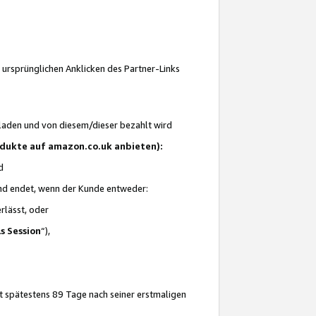
 ursprünglichen Anklicken des Partner-Links
laden und von diesem/dieser bezahlt wird
rodukte auf amazon.co.uk anbieten):
d
 und endet, wenn der Kunde entweder:
erlässt, oder
ls Session
“),
t spätestens 89 Tage nach seiner erstmaligen