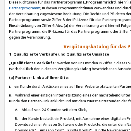
Diese Richtlinien für das Partnerprogramm („
Programmrichtlinien
“)
Partnerprogramm
; in diesen Programmrichtlinien verwendete und durch
der Vereinbarung zugewiesene Bedeutung. Die Rechte und Pflichten de
Partnerprogramm sowie Ziffer 3 der IP-Lizenz für das Partnerprogram
Einschränkung von Ziffer 6 Abs. (a) der Vereinbarung wird hiermit Fol
Partnerprogramm, die IP-Lizenz für das Partnerprogramm oder Ziffer 1
gegen die Vereinbarung.
Vergütungskatalog für das 
1. Qualifizierte Verkäufe und Qualifizierte Umsätze
„
Qualifizierte Verkäufe
“ werden von uns mit den in Ziffer 3 diese
(vorbehaltlich der in diesem Vergütungskatalog beschriebenen Ausnah
(a) Partner- Link auf Ihrer Site
:
i. ein Kunde durch Anklicken eines auf Ihrer Website platzierten Part
ii. während einer einzigen Internetsitzung eines der nachstehend unter (i)
Kunde den Partner-Link anklickt und mit dem zuerst eintretenden der f
A. Ablauf von 24 Stunden seit dem Klick,
B. der Kunde bestellt ein Produkt, mit Ausnahme eines digitalen P
Download einer Amazon Software oder Produkte, die unter dem N
Downloads“, „Amazon Coin“, „Kindle Books“, „Kindle Newspapers“, „