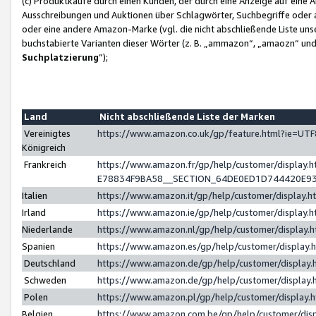
(c) Produktkäufe durch einen Kunden, der durch eine Anzeige auf eine 
Ausschreibungen und Auktionen über Schlagwörter, Suchbegriffe oder 
oder eine andere Amazon-Marke (vgl. die nicht abschließende Liste un
buchstabierte Varianten dieser Wörter (z. B. „ammazon“, „amaozn“ und „
Suchplatzierung
”);
Land
Nicht abschließende Liste der Marken
Vereinigtes
https://www.amazon.co.uk/gp/feature.html?ie=U
Königreich
Frankreich
https://www.amazon.fr/gp/help/customer/displa
E78834F9BA58__SECTION_64DE0ED1D744420E9
Italien
https://www.amazon.it/gp/help/customer/display
Irland
https://www.amazon.ie/gp/help/customer/displa
Niederlande
https://www.amazon.nl/gp/help/customer/display
Spanien
https://www.amazon.es/gp/help/customer/display
Deutschland
https://www.amazon.de/gp/help/customer/displa
Schweden
https://www.amazon.de/gp/help/customer/displa
Polen
https://www.amazon.pl/gp/help/customer/display
Belgien
https://www.amazon.com.be/gp/help/customer/d