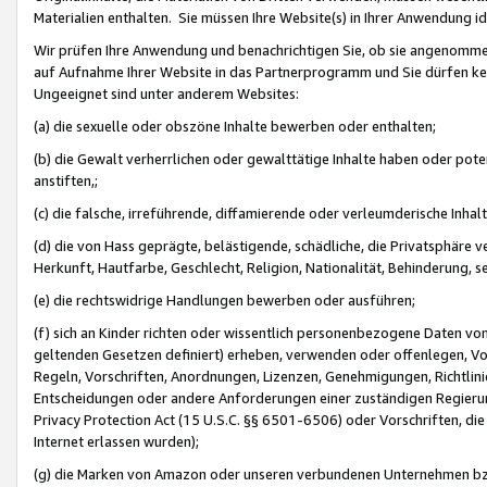
Materialien enthalten. Sie müssen Ihre Website(s) in Ihrer Anwendung ide
Wir prüfen Ihre Anwendung und benachrichtigen Sie, ob sie angenommen
auf Aufnahme Ihrer Website in das Partnerprogramm und Sie dürfen kei
Ungeeignet sind unter anderem Websites:
(a) die sexuelle oder obszöne Inhalte bewerben oder enthalten;
(b) die Gewalt verherrlichen oder gewalttätige Inhalte haben oder pot
anstiften,;
(c) die falsche, irreführende, diffamierende oder verleumderische Inha
(d) die von Hass geprägte, belästigende, schädliche, die Privatsphäre v
Herkunft, Hautfarbe, Geschlecht, Religion, Nationalität, Behinderung, 
(e) die rechtswidrige Handlungen bewerben oder ausführen;
(f) sich an Kinder richten oder wissentlich personenbezogene Daten vo
geltenden Gesetzen definiert) erheben, verwenden oder offenlegen, Vo
Regeln, Vorschriften, Anordnungen, Lizenzen, Genehmigungen, Richtlini
Entscheidungen oder andere Anforderungen einer zuständigen Regierung
Privacy Protection Act (15 U.S.C. §§ 6501-6506) oder Vorschriften, di
Internet erlassen wurden);
(g) die Marken von Amazon oder unseren verbundenen Unternehmen b