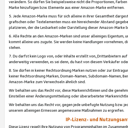
verändern. So dürfen Sie beispielsweise nicht die Proportionen, Farb
Marke hinzufügen bzw. Elemente aus einer Amazon-Marke entfernen.
5. Jede Amazon-Marke muss für sich alleine in ihrer Gesamtheit darge
grafischen oder Textelementen muss ein hinreichender Abstand gegebe
platzieren, der die Lesbarkeit oder Darstellung dieser Amazon-Marke b
6. Alle Rechte an den Amazon-Marken sind unser alleiniges Eigentum, 
kommt alleine uns zugute. Sie werden keine Handlungen vornehmen, 
stehen.
7. Du darfst kein Logo von, oder Inhalte erstellt von,
Drittanbietern au
anderweitig verwenden, es sei denn, du hast von diesem Verkäufer oder
8. Sie dürfen in keiner Rechtsordnung Marken nutzen oder zur Eintragu
keiner Rechtsordnung Marken, Domain-Namen, Subdomain-Namen, Benu
Amazon-Marke zum Verwechseln ähnlich sind.
Wir behalten uns das Recht vor, diese Markenrichtlinien und die gene
Einstellen einer Änderungsmitteilung oder überarbeiteter Markenricht
Wir behalten uns das Recht vor, gegen jede unbefugte Nutzung bzw. jede 
unserem alleinigen Ermessen angemessene Maßnahmen zu ergreifen.
IP-Lizenz- und Nutzungsan
Diese Lizenz regelt Ihre Nutzung von Programminhalten im Zusammen