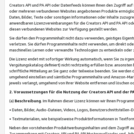
Creators API und PA API oder Datenfeeds können Ihnen den Zugriff auf D
oder mehreren verbundenen Websites angebotenen Produkte ermögliche
Daten, Bilder, Texte oder sonstigen Informationen oder Inhalte zuzugre
anwendbaren Lizenzvereinbarungen für die Creators API und PA API od
diesen verbundenen Websites zur Verfügung gestellt werden.
Sie dürfen den Programminhalt nicht dazu verwenden, geistiges Eigent
verletzen. Sie dürfen Programminhalte nicht verwenden, um direkt ode
maschinelles Lernen oder verwandte Technologien zu entwickeln oder zu
Die Lizenz endet mit sofortiger Wirkung automatisch, wenn Sie zu irg
Vergütungskatalog definiert) nicht rechtzeitig erfüllen bzw. ansonsten
schriftliche Mitteilung an Sie ganz oder teilweise beenden. Sie werden
umgehend einstellen und sämtliche Programminhalte und Amazon-Marke
jeweils verlangt, umgehend von Ihrer Website entfernen und löschen od
2. Voraussetzungen für die Nutzung der Creators API und der P
(a)
Beschreibung
. Im Rahmen dieser Lizenz können wir Ihnen Programmi
• Daten, Bilder, Audio-Dateien, Videos, Logos, Benutzerschnittstellen-
• Textmaterialien, wie beispielsweise Produktinformationen in Textfor
Neben den vorstehenden Produktwerbungsinhalten und dem Zugriff auf 
Zusammenhang mit Creators API und PA API Musterquellcodes und -bibli