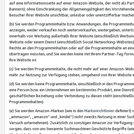
auf eine Informationsseite auf einer Amazon-Website, der nicht als Part
Bannern); ohne Einschränkung der Allgemeingültigkeit des Vorstehende
Besucher Ihrer Website unsichtbar, unlesbar oder unentzifferbar mache
(b) Sie werden Programminhalte bzw. Anwendungen, die Programminhalt
anzeigen, weder verkaufen noch weiterverkaufen, weitergeben, unterli
innerhalb von Werbung außerhalb Ihrer Website (einschließlich Werbun
Website oder einem Dienst (einschließlich Social Networking-Website
Rechte an den Programminhalten oder auf die Programminhalte an eine a
übertragen müssten, und Sie werden keine mit Ihrem Partner-Tag formati
Ihre Website ist.
(c) Sie werden Programminhalte, die nicht mehr auf einer Amazon-Websit
mehr zur Nutzung zur Verfügung stehen, umgehend von Ihrer Website e
(d) Sie werden keine Programminhalte, einschließlich in den Programmin
eine Person bzw. ein Unternehmen ein bestimmtes Produkt, eine Dienstle
geschäftlichen Beziehung oder Verbindung zu diesen steht (einschließli
Programminhalten).
(e) Sie werden Amazon-Marken (wie in den
Markenrichtlinien
definiert) 
„ammazon“, „amaozn“ und „kindel“) nicht zwecks Nutzung in einer Suc
Versuch unternehmen). Zusätzlich zu sonstigen Amazon zur Verfügung 
sorgen, dass von uns benannte Suchmaschinen Geschützte Begriffe (wie 