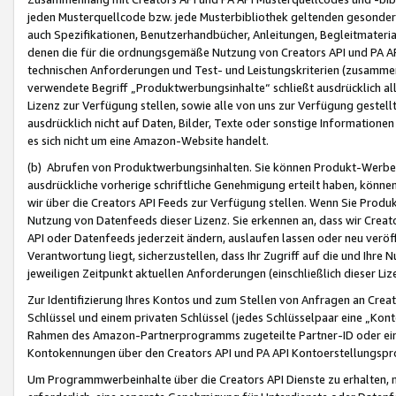
jeden Musterquellcode bzw. jede Musterbibliothek geltenden gesonder
auch Spezifikationen, Benutzerhandbücher, Anleitungen, Begleitmaterial
denen die für die ordnungsgemäße Nutzung von Creators API und PA A
technischen Anforderungen und Test- und Leistungskriterien (zusammen
verwendete Begriff „Produktwerbungsinhalte“ schließt ausdrücklich al
Lizenz zur Verfügung stellen, sowie alle von uns zur Verfügung gestel
ausdrücklich nicht auf Daten, Bilder, Texte oder sonstige Informatione
es sich nicht um eine Amazon-Website handelt.
(b) Abrufen von Produktwerbungsinhalten. Sie können Produkt-Werbein
ausdrückliche vorherige schriftliche Genehmigung erteilt haben, könn
wir über die Creators API Feeds zur Verfügung stellen. Wenn Sie Produk
Nutzung von Datenfeeds dieser Lizenz. Sie erkennen an, dass wir Creat
API oder Datenfeeds jederzeit ändern, auslaufen lassen oder neu veröffe
Verantwortung liegt, sicherzustellen, dass Ihr Zugriff auf die und Ihr
jeweiligen Zeitpunkt aktuellen Anforderungen (einschließlich dieser Liz
Zur Identifizierung Ihres Kontos und zum Stellen von Anfragen an Crea
Schlüssel und einem privaten Schlüssel (jedes Schlüsselpaar eine „Kon
Rahmen des Amazon-Partnerprogramms zugeteilte Partner-ID oder ein
Kontokennungen über den Creators API und PA API Kontoerstellungspro
Um Programmwerbeinhalte über die Creators API Dienste zu erhalten, m