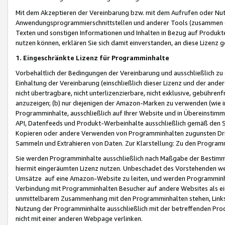
Mit dem Akzeptieren der Vereinbarung bzw. mit dem Aufrufen oder Nutz
Anwendungsprogrammierschnittstellen und anderer Tools (zusammen die
Texten und sonstigen Informationen und Inhalten in Bezug auf Produkte
nutzen können, erklären Sie sich damit einverstanden, an diese Lizenz 
1. Eingeschränkte Lizenz für Programminhalte
Vorbehaltlich der Bedingungen der Vereinbarung und ausschließlich z
Einhaltung der Vereinbarung (einschließlich dieser Lizenz und der ande
nicht übertragbare, nicht unterlizenzierbare, nicht exklusive, gebühren
anzuzeigen; (b) nur diejenigen der Amazon-Marken zu verwenden (wie in 
Programminhalte, ausschließlich auf Ihrer Website und in Übereinstimmu
API, Datenfeeds und Produkt-Werbeinhalte ausschließlich gemäß den Spe
Kopieren oder andere Verwenden von Programminhalten zugunsten Dri
Sammeln und Extrahieren von Daten. Zur Klarstellung: Zu den Program
Sie werden Programminhalte ausschließlich nach Maßgabe der Besti
hiermit eingeräumten Lizenz nutzen. Unbeschadet des Vorstehenden we
Umsätze auf eine Amazon-Website zu leiten, und werden Programminhal
Verbindung mit Programminhalten Besucher auf andere Websites als ein
unmittelbarem Zusammenhang mit den Programminhalten stehen, Links z
Nutzung der Programminhalte ausschließlich mit der betreffenden Pr
nicht mit einer anderen Webpage verlinken.