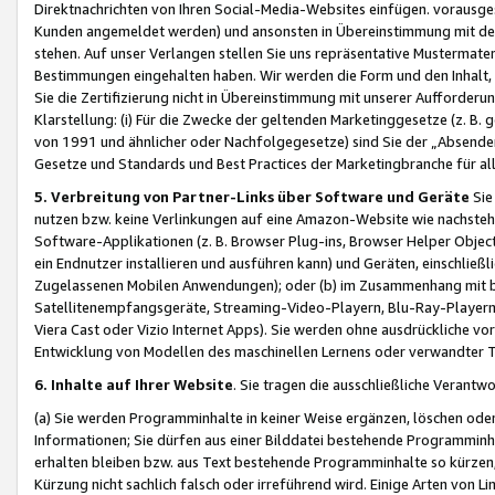
Direktnachrichten von Ihren Social-Media-Websites einfügen. vorausg
Kunden angemeldet werden) und ansonsten in Übereinstimmung mit der
stehen. Auf unser Verlangen stellen Sie uns repräsentative Mustermater
Bestimmungen eingehalten haben. Wir werden die Form und den Inhalt, di
Sie die Zertifizierung nicht in Übereinstimmung mit unserer Aufforderu
Klarstellung: (i) Für die Zwecke der geltenden Marketinggesetze (z. 
von 1991 und ähnlicher oder Nachfolgegesetze) sind Sie der „Absender“ j
Gesetze und Standards und Best Practices der Marketingbranche für 
5. Verbreitung von Partner-Links über Software und Geräte
Sie
nutzen bzw. keine Verlinkungen auf eine Amazon-Website wie nachsteh
Software-Applikationen (z. B. Browser Plug-ins, Browser Helper Objec
ein Endnutzer installieren und ausführen kann) und Geräten, einschlie
Zugelassenen Mobilen Anwendungen); oder (b) im Zusammenhang mit bzw.
Satellitenempfangsgeräte, Streaming-Video-Playern, Blu-Ray-Playern 
Viera Cast oder Vizio Internet Apps). Sie werden ohne ausdrückliche v
Entwicklung von Modellen des maschinellen Lernens oder verwandter 
6. Inhalte auf Ihrer Website
. Sie tragen die ausschließliche Verantwo
(a) Sie werden Programminhalte in keiner Weise ergänzen, löschen oder
Informationen; Sie dürfen aus einer Bilddatei bestehende Programminhal
erhalten bleiben bzw. aus Text bestehende Programminhalte so kürzen, 
Kürzung nicht sachlich falsch oder irreführend wird. Einige Arten von L