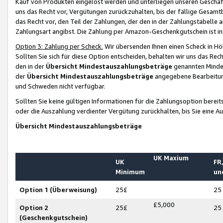
Kauf von Produkten eingelöst werden und unterliegen unseren Geschäf
uns das Recht vor, Vergütungen zurückzuhalten, bis der fällige Gesamt
das Recht vor, den Teil der Zahlungen, der den in der Zahlungstabelle 
Zahlungsart angibst. Die Zahlung per Amazon-Geschenkgutschein ist in
Option 3: Zahlung per Scheck.
Wir übersenden Ihnen einen Scheck in Höh
Sollten Sie sich für diese Option entscheiden, behalten wir uns das Rec
den in der
Übersicht Mindestauszahlungsbeträge
genannten Mindest
der
Übersicht Mindestauszahlungsbeträge
angegebene Bearbeitung
und Schweden nicht verfügbar.
Sollten Sie keine gültigen Informationen für die Zahlungsoption bereit
oder die Auszahlung verdienter Vergütung zurückhalten, bis Sie eine A
Übersicht Mindestauszahlungsbeträge
UK Maxium
UK
FR,
Minimum
un
Option 1 (Überweisung)
25£
25
£5,000
Option 2
25£
25
(Geschenkgutschein)