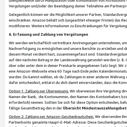
(beispielsweise durch Manipulation oder Kombination von Attributions-
Vergütungen und/oder der Beendigung deiner Teilnahme am Partnerp
Gelegentlich können wir die Möglichkeit unserer Partner, Standardv
einschränken. Amazon behält sich (ungeachtet etwaiger Fristen) das Re
modifizieren. Weitere Informationen zu Einschränkungen für Vergütung
6. Erfassung und Zahlung von Vergütungen
Wir werden wirtschaftlich vertretbare Anstrengungen unternehmen, um 
Nachverfolgung zu ermöglichen und unsere Berichte zu erstellen und di
diesem Monat verdient hast, zusammengefasst sind. Standardvergütung
auf den nächsten Betrag in der Landeswährung gerundet werden (z. B. C
über oder unter dem in deiner Preiskarte angegebenen Satz liegt. Wir
eine Amazon-Webseite etwa 60 Tage nach Ende jedes Kalendermonats, i
wurden. Du kannst wählen, ob du Zahlungen in einer anderen Währung
dafür entscheidest, erklärst du dich damit einverstanden, dass die K
Option 1: Zahlung per Überweisung.
Wir überweisen Ihre Vergütung dir
Namen der Bank, die Kontonummer, den Namen des Kontoinhabers bzw. a
erforderlich) nennen. Sollten Sie sich für diese Option entscheiden, be
fällige Gesamtbetrag den in der
Übersicht Mindestauszahlungsbet
Option 2: Zahlung per Amazon-Geschenkgutschein.
Wir übersenden Ihne
Partnerkonto genannte Haupt-E-Mail-Adresse. Diese Geschenkgutschei