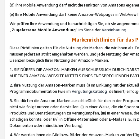
(d) Ihre Mobile Anwendung darf nicht die Funktion von Amazons eige
(e) Ihre Mobile Anwendung darf keine Amazon-Webpages in WebView 
Wir prüfen Ihre Anwendung und benachrichtigen Sie, ob sie angenomm
„
Zugelassene Mobile Anwendung
“ im Sinne der
Vereinbarung
.
Markenrichtlinien für das 
Diese Richtlinien gelten für die Nutzung der Marken, die wir Ihnen als 
müssen jederzeit strikt eingehalten werden, und jede Nutzung der Ama
Lizenzen bezüglich Ihrer Nutzung der Amazon-Marken.
1. SIE DÜRFEN DIE AMAZON-MARKEN AUSSCHLIESSLICH DURCH DARS
AUF EINER AMAZON-WEBSITE MITTELS EINES ENTSPRECHENDEN PART
2. Ihre Nutzung der Amazon-Marken muss (i) im Einklang mit der aktuells
Programmdokumentation (wie im
Vergütungskatalog
definiert) erfolg
3. Sie dürfen die Amazon-Marken ausschließlich für den in der Progr
nicht wie folgt nutzen oder darstellen: (i) in einer Weise, die ein Spo
Produkte und Dienstleistungen zu verunglimpfen, (iii) in einer Weise
schädigen könnte, oder (iv) in Offline-Materialien oder E-Mails (z. B.
Dokumenten oder mündlicher Werbung).
4. Wir werden Ihnen ein Bild bzw. Bilder der Amazon-Marken zur Verfüg