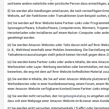
und keine andere natürliche oder juristische Person dazu ermächtigen, a
(l) Sie werden alle Handlungen unterlassen, die nach vernünftigem Erme
Website, auf der Funktionen oder Transaktionen (zum Beispiel suchen, s
(m) Sie werden auf Ihrer Website keine Partner-Links oder Programmin
Spionagesoftware, Schadsoftware, Computerviren, Würmern, Trojaner
Herunterladen oder Installieren auf einem Nutzer-Computer oder ande
genehmigt wurden.
(n) Sie werden Amazon-Websites oder Teile davon nicht auf Ihrer Websi
(z. B., WebView) innerhalb einer Mobilen Anwendung. Die Darstellung ein
Teilnahmevoraussetzungen stellt jedoch keinen Verstoß gegen diese Zif
(o) Sie werden keine Partner-Links oder andere Inhalte, die eine Am
Werbeseiten oder Layer-Werbung einstellen oder bereitstellen, mit Au
bewerben, die eng mit dem auf Ihrer Website befindlichen Material z
(p) Sie werden in Inhalte, die Sie auf einer Amazon-Website platzier
Werbediensten oder in einer Kundenbewertung, einem Forum, einem Wun
einer Amazon-Website verfügbaren Kontext) keine Partner-Links integr
(q) Sie werden nicht versuchen, den
Vergütungskatalog
zu umgehen oder
dass sich eine Webpage einer Amazon-Website im Browser eines Kunden 
(r) Sie werden nicht versuchen, Internetverkehr (Traffic) oder Vergü