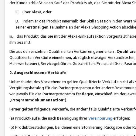
der Kunde schließt einen Kauf des Produkts ab, das Sie mit der Alexa 
C. über Alexa, oder
D. indem er das Produkt innerhalb der Skills Session in den Waren
seiner erstmaligen Teilnahme an der Alexa Shopping Action abschlie
iii. das Produkt, das Sie mit der Alexa-Einkaufsaktion vorgestellt ha
ihm bezahlt.
Die aus den einzelnen Qualifizierten Verkäufen generierten „
Qualifizi
Qualifizierten Verkäufe einnehmen, abzüglich etwaiger Versandkosten
Mehrwertsteuer), Servicegebühren, Gutschriften, Preisnachlässe, Bear
2. Ausgeschlossene Verkäufe
Unbeschadet des Vorstehenden gelten Qualifizierte Verkäufe nicht als
Vergütungskatalog für das Partnerprogramm oder andere Bestimmungen,
wir jeweils für das Partnerprogramm festlegen, einschließlich der jewe
„
Programmdokumentation
“).
Ferner gelten folgende Verkäufe, die andernfalls Qualifizierte Verkä
(a) Produktkäufe, die nach Beendigung Ihrer
Vereinbarung
erfolgen;
(b) Produktbestellungen, bei denen eine Stornierung, Rückgabe oder R