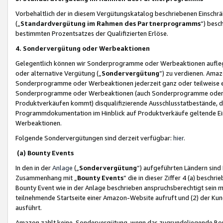
Vorbehaltlich der in diesem Vergütungskatalog beschriebenen Einschr
(„
Standardvergütung im Rahmen des Partnerprogramms
“) besc
bestimmten Prozentsatzes der Qualifizierten Erlöse.
4. Sondervergütung oder Werbeaktionen
Gelegentlich können wir Sonderprogramme oder Werbeaktionen auflegen,
oder alternative Vergütung („
Sondervergütung
”) zu verdienen. Amazo
Sonderprogramme oder Werbeaktionen jederzeit ganz oder teilweise einz
Sonderprogramme oder Werbeaktionen (auch Sonderprogramme oder We
Produktverkäufen kommt) disqualifizierende Ausschlusstatbestände, di
Programmdokumentation im Hinblick auf Produktverkäufe geltende E
Werbeaktionen.
Folgende Sondervergütungen sind derzeit verfügbar:
hier
.
(a) Bounty Events
In den in der
Anlage
(„
Sondervergütung
“) aufgeführten Ländern sind
Zusammenhang mit „
Bounty Events
“ die in dieser Ziffer 4 (a) besch
Bounty Event wie in der Anlage beschrieben anspruchsberechtigt sein mu
teilnehmende Startseite einer Amazon-Website aufruft und (2) der Kun
ausführt.
Amazon zahlt keine Sondervergütung, wenn das zugrundeliegende Boun