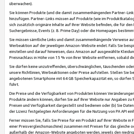
überwachen).
Sie können Produkte (und die damit zusammenhängenden Partner-Links)
hinzufügen. Partner-Links müssen auf Produkte (wie im Produktkatalog de
sich zusätzlich originäre Inhalte auf Ihrer Website befinden, die für 
Suchergebnisse, Events (z. B. Prime Day) oder die Homepages bestimmte
Sie müssen sämtliche Links und damit zusammenhängende Verweise auf z
Werbeaktion auf der jeweiligen Amazon-Website endet. Falls Sie beisp
einstellen und darauf hinweisen, dass Amazon auf ausgewählte Kleidun
Preisnachlass in Höhe von 15 % von Ihrer Website entfernen, sobald di
Sie dürfen keine unzutreffenden, überschwänglichen, täuschenden od
unsere Richtlinien, Werbeaktionen oder Preise aufstellen. Stellen Sie 
angebotenen Smartphone mit 64 GB Speicherkapazität ein, so dürfen S
führt.
Die Preise und die Verfügbarkeit von Produkten können Veränderungen 
Produkte ändern können, dürfen Sie auf Ihrer Website nur Angaben zu P
Preisen und Verfügbarkeit dargestellt sind bedienen oder (b) Sie Daten
der Lizenz festgelegten Anforderungen für die Nutzung von PA API einh
Ferner müssen Sie, falls Sie Preise für ein Produkt auf Ihrer Website in 
einer Preisvergleichsmaschine) zusammen mit Preisen für das gleiche o
außerhalb der Amazon-Website angeboten werden, jeweils den niedrigst