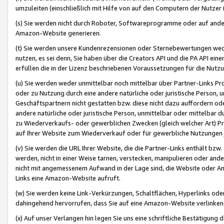
umzuleiten (einschließlich mit Hilfe von auf den Computern der Nutzer i
(s) Sie werden nicht durch Roboter, Softwareprogramme oder auf andere
Amazon-Website generieren.
(t) Sie werden unsere Kundenrezensionen oder Sternebewertungen wed
nutzen, es sei denn, Sie haben über die Creators API und die PA API e
erfüllen die in der Lizenz beschriebenen Voraussetzungen für die Nutzu
(u) Sie werden weder unmittelbar noch mittelbar über Partner-Links P
oder zu Nutzung durch eine andere natürliche oder juristische Person,
Geschäftspartnern nicht gestatten bzw. diese nicht dazu auffordern od
andere natürliche oder juristische Person, unmittelbar oder mittelbar
zu Wiederverkaufs- oder gewerblichen Zwecken (gleich welcher Art) 
auf Ihrer Website zum Wiederverkauf oder für gewerbliche Nutzungen 
(v) Sie werden die URL Ihrer Website, die die Partner-Links enthält b
werden, nicht in einer Weise tarnen, verstecken, manipulieren oder and
nicht mit angemessenem Aufwand in der Lage sind, die Website oder A
Links eine Amazon-Website aufruft.
(w) Sie werden keine Link-Verkürzungen, Schaltflächen, Hyperlinks ode
dahingehend hervorrufen, dass Sie auf eine Amazon-Website verlinken
(x) Auf unser Verlangen hin legen Sie uns eine schriftliche Bestätigung