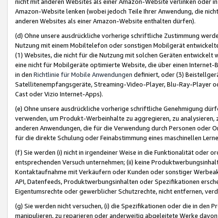
nicht mit anderen Websites als einer Amazon-Website verlinken oder i
Amazon-Website lenken (wobei jedoch Teile Ihrer Anwendung, die nich
anderen Websites als einer Amazon-Website enthalten dürfen).
(d) Ohne unsere ausdrückliche vorherige schriftliche Zustimmung werd
Nutzung mit einem Mobiltelefon oder sonstigen Mobilgerät entwickelt
(1) Websites, die nicht für die Nutzung mit solchen Geräten entwickelt
eine nicht für Mobilgeräte optimierte Website, die über einen Interne
in den
Richtlinie für Mobile Anwendungen
definiert, oder (3) Beistellge
Satellitenempfangsgeräte, Streaming-Video-Player, Blu-Ray-Player ode
Cast oder Vizio Internet-Apps).
(e) Ohne unsere ausdrückliche vorherige schriftliche Genehmigung dürfe
verwenden, um Produkt-Werbeinhalte zu aggregieren, zu analysieren, 
anderen Anwendungen, die für die Verwendung durch Personen oder Or
für die direkte Schulung oder Feinabstimmung eines maschinellen Lern
(f) Sie werden (i) nicht in irgendeiner Weise in die Funktionalität ode
entsprechenden Versuch unternehmen; (ii) keine Produktwerbungsinha
Kontaktaufnahme mit Verkäufern oder Kunden oder sonstiger Werbeaktiv
API, Datenfeeds, Produktwerbungsinhalten oder Spezifikationen erschei
Eigentumsrechte oder gewerblicher Schutzrechte, nicht entfernen, verd
(g) Sie werden nicht versuchen, (i) die Spezifikationen oder die in de
manipulieren, zu reparieren oder anderweitig abgeleitete Werke davon z