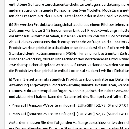
enthaltene Software zurückzuentwickeln, zu zerlegen, zu dekompilier
andere zugrunde liegende Komponenten (wie Modelle, Modellparameter
mit der Creators API, der PA API, Datenfeeds oder in den Produkt Werb
(h) Sie werden Produktwerbungsinhalte, die aus einem Bild bestehen, ni
Zeitraum von bis zu 24 Stunden einen Link auf Produktwerbungsinhalte
die nicht aus Bildern bestehen, für einen Zeitraum von bis zu 24 Stund
Ablauf dieses Zeitraums durch entsprechende Anfrage an die Creators 
Produktwerbungsinhalte aktualisieren und neu darstellen. Sofern wir Ih
Standardidentifikationsnummern (ASINs) für einen unbestimmten Zeitra
Kundenanwendung, dürfen unbeschadet des Vorstehenden Produktwerbu
Zwischenspeicher abgelegt werden. Auf unser Verlangen werden Sie un
die Produktwerbungsinhalte enthält oder nutzt, damit wir Ihre Einhalt
(i) Wenn Sie seltener als stündlich Produktwerbungsinhalte aus Datenfe
Anwendung angezeigten Produktwerbungsinhalte aktualisieren, werden 
Datums-/Uhrzeitstempel einfügen. Wenn Sie jedoch die in Ihrer Anwe
und aktualisiert haben, kann der Datumsteil des Stempels entfallen. Dies
• Preis auf [Amazon-Website einfügen]: [EUR/GBP] 32,77 (Stand 07.01.
• Preis auf [Amazon-Website einfügen]: [EUR/GBP] 32,77 (Stand 14:11 
Außerdem müssen Sie den folgenden Haftungsausschluss entweder neb
ein Pop-up-Fenster, ein Pop-up-Skript oder ein sonstiges vergleichba