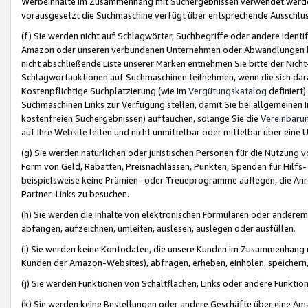
Werbeinhalte im Zusammenhang mit Suchergebnissen verwendet werden,
vorausgesetzt die Suchmaschine verfügt über entsprechende Ausschlu
(f) Sie werden nicht auf Schlagwörter, Suchbegriffe oder andere Ident
Amazon oder unseren verbundenen Unternehmen oder Abwandlungen bzw
nicht abschließende Liste unserer Marken entnehmen Sie bitte der Nich
Schlagwortauktionen auf Suchmaschinen teilnehmen, wenn die sich da
Kostenpflichtige Suchplatzierung (wie im
Vergütungskatalog
definiert
Suchmaschinen Links zur Verfügung stellen, damit Sie bei allgemeinen I
kostenfreien Suchergebnissen) auftauchen, solange Sie die
Vereinbaru
auf Ihre Website leiten und nicht unmittelbar oder mittelbar über eine
(g) Sie werden natürlichen oder juristischen Personen für die Nutzung 
Form von Geld, Rabatten, Preisnachlässen, Punkten, Spenden für Hilfs
beispielsweise keine Prämien- oder Treueprogramme auflegen, die Anrei
Partner-Links zu besuchen.
(h) Sie werden die Inhalte von elektronischen Formularen oder anderem M
abfangen, aufzeichnen, umleiten, auslesen, auslegen oder ausfüllen.
(i) Sie werden keine Kontodaten, die unsere Kunden im Zusammenhang 
Kunden der Amazon-Websites), abfragen, erheben, einholen, speichern,
(j) Sie werden Funktionen von Schaltflächen, Links oder andere Funkti
(k) Sie werden keine Bestellungen oder andere Geschäfte über eine Ama