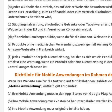
(b) jedes alkoholische Getränk, das auf deiner Webseite beworben wird
Lizenz zur Herstellung, zum Großhandel oder zum Vertrieb alkoholisch
Unternehmens betrieben wird,
(c) Säuglingsnahruhrung, alkoholische Getränke oder Tabakwaren und E
Webseiten in der EU und im Vereinigten Königreich wirbst,
(d) pflanzliche Raucherprodukte, wenn du für die Amazon-Webseite in B
(e) Produkte ohne medizinischen Verwendungszweck gemäß Anhang XVI 
Amazon-Webseite in Frankreich wirbst,
(f) jedes Produkt oder jede Dienstleistung, bei der es sich um ein Prod
erhältst eine Warnung, wenn ein Produkt oder eine Dienstleistung in de
Central ausgeschlossen ist.
Richtlinie für Mobile Anwendungen im Rahmen de
Wenn Ihre Website eine für die Nutzung auf Mobiltelefonen, Tablets 
„
Mobile Anwendung
“) enthält, gilt Folgendes:
(a) Ihre Mobile Anwendung muss in den App-Stores von Google Play, A
(b) Ihre Mobile Anwendung muss kostenlos heruntergeladen werden könn
(c) Ihre Mobile Anwendung muss originäre Inhalte haben,