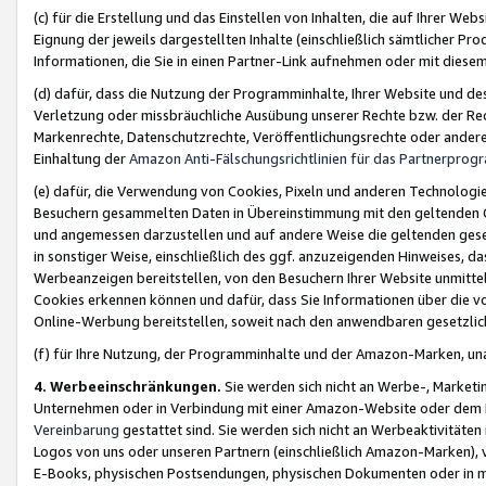
(c) für die Erstellung und das Einstellen von Inhalten, die auf Ihrer We
Eignung der jeweils dargestellten Inhalte (einschließlich sämtlicher 
Informationen, die Sie in einen Partner-Link aufnehmen oder mit diese
(d) dafür, dass die Nutzung der Programminhalte, Ihrer Website und des 
Verletzung oder missbräuchliche Ausübung unserer Rechte bzw. der Recht
Markenrechte, Datenschutzrechte, Veröffentlichungsrechte oder anderer
Einhaltung der
Amazon Anti-Fälschungsrichtlinien für das Partnerpro
(e) dafür, die Verwendung von Cookies, Pixeln und anderen Technologien
Besuchern gesammelten Daten in Übereinstimmung mit den geltenden Ge
und angemessen darzustellen und auf andere Weise die geltenden geset
in sonstiger Weise, einschließlich des ggf. anzuzeigenden Hinweises, d
Werbeanzeigen bereitstellen, von den Besuchern Ihrer Website unmitte
Cookies erkennen können und dafür, dass Sie Informationen über die v
Online-Werbung bereitstellen, soweit nach den anwendbaren gesetzlic
(f) für Ihre Nutzung, der Programminhalte und der Amazon-Marken, u
4. Werbeeinschränkungen.
Sie werden sich nicht an Werbe-, Market
Unternehmen oder in Verbindung mit einer Amazon-Website oder dem Pa
Vereinbarung
gestattet sind. Sie werden sich nicht an Werbeaktivitäten
Logos von uns oder unseren Partnern (einschließlich Amazon-Marken), 
E-Books, physischen Postsendungen, physischen Dokumenten oder in 