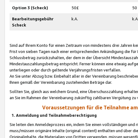
Option 3 (Scheck)
50£
50
Bearbeitungsgebühr
k.A.
k.A
Scheck
Sind auf Ihrem Konto für einen Zeitraum von mindestens drei Jahren kein
Frist von sieben Tagen nach einer entsprechenden Ankündigung die für
Schlussbetrag zurückzuhalten, der dem in der Übersicht Mindestausz
Mindestauszahlungsbetrag entspricht. Ferner können eine etwaig aufg
unterliegen oder durch geltende Verjährungsfristen verfallen.
An Sie unter Abzug bzw. Einbehalt aller in der Vereinbarung beschrieb
Ihnen gemäß der Vereinbarung zustehenden Beträge dar.
Sollten Sie, gleich aus welchem Grund, eine Überschusszahlung erhalte
an Sie im Rahmen der Vereinbarung zukünftig zahlbaren Vergütung zu 
Voraussetzungen für die Teilnahme a
1. Anmeldung und Teilnahmeberechtigung
Sie leiten den Anmeldeprozess ein, indem Sie einen vollständigen und 
muss/müssen originäre Inhalte (original content) enthalten und über d
Originalinhalte, die Materialien von Dritten verwenden, müssen wese