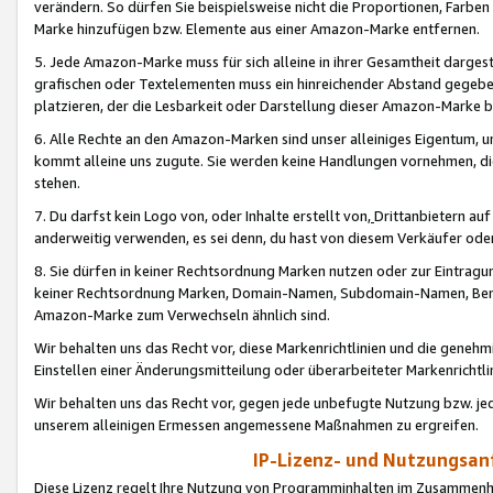
verändern. So dürfen Sie beispielsweise nicht die Proportionen, Farb
Marke hinzufügen bzw. Elemente aus einer Amazon-Marke entfernen.
5. Jede Amazon-Marke muss für sich alleine in ihrer Gesamtheit darge
grafischen oder Textelementen muss ein hinreichender Abstand gegebe
platzieren, der die Lesbarkeit oder Darstellung dieser Amazon-Marke b
6. Alle Rechte an den Amazon-Marken sind unser alleiniges Eigentum, 
kommt alleine uns zugute. Sie werden keine Handlungen vornehmen, 
stehen.
7. Du darfst kein Logo von, oder Inhalte erstellt von,
Drittanbietern au
anderweitig verwenden, es sei denn, du hast von diesem Verkäufer oder
8. Sie dürfen in keiner Rechtsordnung Marken nutzen oder zur Eintragu
keiner Rechtsordnung Marken, Domain-Namen, Subdomain-Namen, Benu
Amazon-Marke zum Verwechseln ähnlich sind.
Wir behalten uns das Recht vor, diese Markenrichtlinien und die gene
Einstellen einer Änderungsmitteilung oder überarbeiteter Markenricht
Wir behalten uns das Recht vor, gegen jede unbefugte Nutzung bzw. jede 
unserem alleinigen Ermessen angemessene Maßnahmen zu ergreifen.
IP-Lizenz- und Nutzungsan
Diese Lizenz regelt Ihre Nutzung von Programminhalten im Zusammen