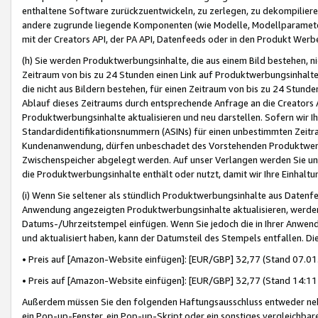
enthaltene Software zurückzuentwickeln, zu zerlegen, zu dekompilier
andere zugrunde liegende Komponenten (wie Modelle, Modellparameter
mit der Creators API, der PA API, Datenfeeds oder in den Produkt Werb
(h) Sie werden Produktwerbungsinhalte, die aus einem Bild bestehen, ni
Zeitraum von bis zu 24 Stunden einen Link auf Produktwerbungsinhalte
die nicht aus Bildern bestehen, für einen Zeitraum von bis zu 24 Stund
Ablauf dieses Zeitraums durch entsprechende Anfrage an die Creators 
Produktwerbungsinhalte aktualisieren und neu darstellen. Sofern wir Ih
Standardidentifikationsnummern (ASINs) für einen unbestimmten Zeitra
Kundenanwendung, dürfen unbeschadet des Vorstehenden Produktwerbu
Zwischenspeicher abgelegt werden. Auf unser Verlangen werden Sie un
die Produktwerbungsinhalte enthält oder nutzt, damit wir Ihre Einhalt
(i) Wenn Sie seltener als stündlich Produktwerbungsinhalte aus Datenfe
Anwendung angezeigten Produktwerbungsinhalte aktualisieren, werden 
Datums-/Uhrzeitstempel einfügen. Wenn Sie jedoch die in Ihrer Anwe
und aktualisiert haben, kann der Datumsteil des Stempels entfallen. Dies
• Preis auf [Amazon-Website einfügen]: [EUR/GBP] 32,77 (Stand 07.01.
• Preis auf [Amazon-Website einfügen]: [EUR/GBP] 32,77 (Stand 14:11 
Außerdem müssen Sie den folgenden Haftungsausschluss entweder neb
ein Pop-up-Fenster, ein Pop-up-Skript oder ein sonstiges vergleichba