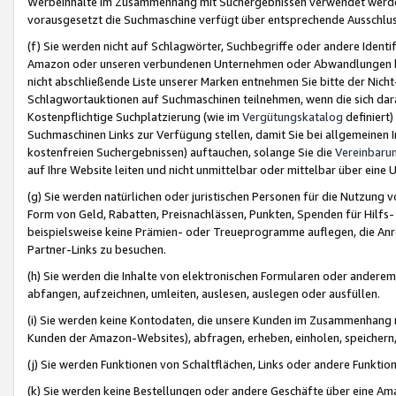
Werbeinhalte im Zusammenhang mit Suchergebnissen verwendet werden,
vorausgesetzt die Suchmaschine verfügt über entsprechende Ausschlu
(f) Sie werden nicht auf Schlagwörter, Suchbegriffe oder andere Ident
Amazon oder unseren verbundenen Unternehmen oder Abwandlungen bzw
nicht abschließende Liste unserer Marken entnehmen Sie bitte der Nich
Schlagwortauktionen auf Suchmaschinen teilnehmen, wenn die sich da
Kostenpflichtige Suchplatzierung (wie im
Vergütungskatalog
definiert
Suchmaschinen Links zur Verfügung stellen, damit Sie bei allgemeinen I
kostenfreien Suchergebnissen) auftauchen, solange Sie die
Vereinbaru
auf Ihre Website leiten und nicht unmittelbar oder mittelbar über eine
(g) Sie werden natürlichen oder juristischen Personen für die Nutzung 
Form von Geld, Rabatten, Preisnachlässen, Punkten, Spenden für Hilfs
beispielsweise keine Prämien- oder Treueprogramme auflegen, die Anrei
Partner-Links zu besuchen.
(h) Sie werden die Inhalte von elektronischen Formularen oder anderem M
abfangen, aufzeichnen, umleiten, auslesen, auslegen oder ausfüllen.
(i) Sie werden keine Kontodaten, die unsere Kunden im Zusammenhang 
Kunden der Amazon-Websites), abfragen, erheben, einholen, speichern,
(j) Sie werden Funktionen von Schaltflächen, Links oder andere Funkti
(k) Sie werden keine Bestellungen oder andere Geschäfte über eine Ama