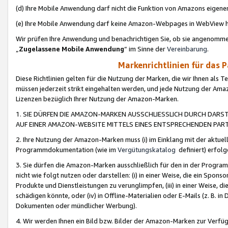
(d) Ihre Mobile Anwendung darf nicht die Funktion von Amazons eige
(e) Ihre Mobile Anwendung darf keine Amazon-Webpages in WebView 
Wir prüfen Ihre Anwendung und benachrichtigen Sie, ob sie angenomm
„
Zugelassene Mobile Anwendung
“ im Sinne der
Vereinbarung
.
Markenrichtlinien für das 
Diese Richtlinien gelten für die Nutzung der Marken, die wir Ihnen als 
müssen jederzeit strikt eingehalten werden, und jede Nutzung der Ama
Lizenzen bezüglich Ihrer Nutzung der Amazon-Marken.
1. SIE DÜRFEN DIE AMAZON-MARKEN AUSSCHLIESSLICH DURCH DARS
AUF EINER AMAZON-WEBSITE MITTELS EINES ENTSPRECHENDEN PART
2. Ihre Nutzung der Amazon-Marken muss (i) im Einklang mit der aktuells
Programmdokumentation (wie im
Vergütungskatalog
definiert) erfolg
3. Sie dürfen die Amazon-Marken ausschließlich für den in der Progr
nicht wie folgt nutzen oder darstellen: (i) in einer Weise, die ein Spo
Produkte und Dienstleistungen zu verunglimpfen, (iii) in einer Weise
schädigen könnte, oder (iv) in Offline-Materialien oder E-Mails (z. B.
Dokumenten oder mündlicher Werbung).
4. Wir werden Ihnen ein Bild bzw. Bilder der Amazon-Marken zur Verfüg