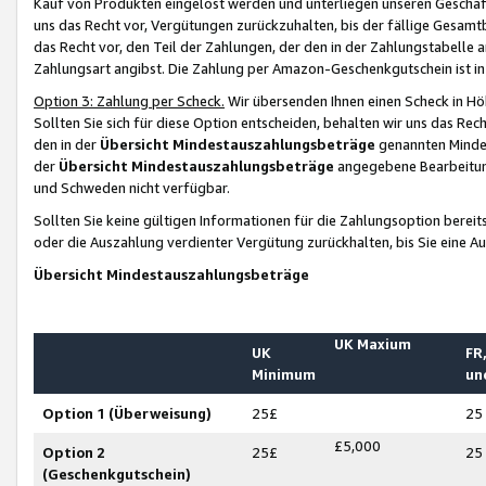
Kauf von Produkten eingelöst werden und unterliegen unseren Geschäf
uns das Recht vor, Vergütungen zurückzuhalten, bis der fällige Gesamt
das Recht vor, den Teil der Zahlungen, der den in der Zahlungstabelle 
Zahlungsart angibst. Die Zahlung per Amazon-Geschenkgutschein ist in
Option 3: Zahlung per Scheck.
Wir übersenden Ihnen einen Scheck in Höh
Sollten Sie sich für diese Option entscheiden, behalten wir uns das Rec
den in der
Übersicht Mindestauszahlungsbeträge
genannten Mindest
der
Übersicht Mindestauszahlungsbeträge
angegebene Bearbeitung
und Schweden nicht verfügbar.
Sollten Sie keine gültigen Informationen für die Zahlungsoption bereit
oder die Auszahlung verdienter Vergütung zurückhalten, bis Sie eine A
Übersicht Mindestauszahlungsbeträge
UK Maxium
UK
FR,
Minimum
un
Option 1 (Überweisung)
25£
25
£5,000
Option 2
25£
25
(Geschenkgutschein)