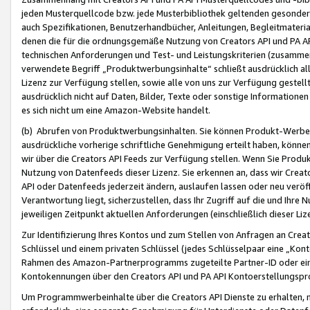
jeden Musterquellcode bzw. jede Musterbibliothek geltenden gesonder
auch Spezifikationen, Benutzerhandbücher, Anleitungen, Begleitmaterial
denen die für die ordnungsgemäße Nutzung von Creators API und PA A
technischen Anforderungen und Test- und Leistungskriterien (zusammen
verwendete Begriff „Produktwerbungsinhalte“ schließt ausdrücklich al
Lizenz zur Verfügung stellen, sowie alle von uns zur Verfügung gestel
ausdrücklich nicht auf Daten, Bilder, Texte oder sonstige Informatione
es sich nicht um eine Amazon-Website handelt.
(b) Abrufen von Produktwerbungsinhalten. Sie können Produkt-Werbein
ausdrückliche vorherige schriftliche Genehmigung erteilt haben, könn
wir über die Creators API Feeds zur Verfügung stellen. Wenn Sie Produk
Nutzung von Datenfeeds dieser Lizenz. Sie erkennen an, dass wir Creat
API oder Datenfeeds jederzeit ändern, auslaufen lassen oder neu veröffe
Verantwortung liegt, sicherzustellen, dass Ihr Zugriff auf die und Ihr
jeweiligen Zeitpunkt aktuellen Anforderungen (einschließlich dieser Liz
Zur Identifizierung Ihres Kontos und zum Stellen von Anfragen an Crea
Schlüssel und einem privaten Schlüssel (jedes Schlüsselpaar eine „Kon
Rahmen des Amazon-Partnerprogramms zugeteilte Partner-ID oder ein
Kontokennungen über den Creators API und PA API Kontoerstellungspro
Um Programmwerbeinhalte über die Creators API Dienste zu erhalten, m