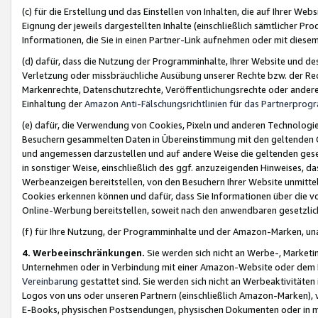
(c) für die Erstellung und das Einstellen von Inhalten, die auf Ihrer We
Eignung der jeweils dargestellten Inhalte (einschließlich sämtlicher 
Informationen, die Sie in einen Partner-Link aufnehmen oder mit diese
(d) dafür, dass die Nutzung der Programminhalte, Ihrer Website und des 
Verletzung oder missbräuchliche Ausübung unserer Rechte bzw. der Recht
Markenrechte, Datenschutzrechte, Veröffentlichungsrechte oder anderer
Einhaltung der
Amazon Anti-Fälschungsrichtlinien für das Partnerpro
(e) dafür, die Verwendung von Cookies, Pixeln und anderen Technologien
Besuchern gesammelten Daten in Übereinstimmung mit den geltenden Ge
und angemessen darzustellen und auf andere Weise die geltenden geset
in sonstiger Weise, einschließlich des ggf. anzuzeigenden Hinweises, d
Werbeanzeigen bereitstellen, von den Besuchern Ihrer Website unmitte
Cookies erkennen können und dafür, dass Sie Informationen über die v
Online-Werbung bereitstellen, soweit nach den anwendbaren gesetzlic
(f) für Ihre Nutzung, der Programminhalte und der Amazon-Marken, u
4. Werbeeinschränkungen.
Sie werden sich nicht an Werbe-, Market
Unternehmen oder in Verbindung mit einer Amazon-Website oder dem Pa
Vereinbarung
gestattet sind. Sie werden sich nicht an Werbeaktivitäten
Logos von uns oder unseren Partnern (einschließlich Amazon-Marken), 
E-Books, physischen Postsendungen, physischen Dokumenten oder in 