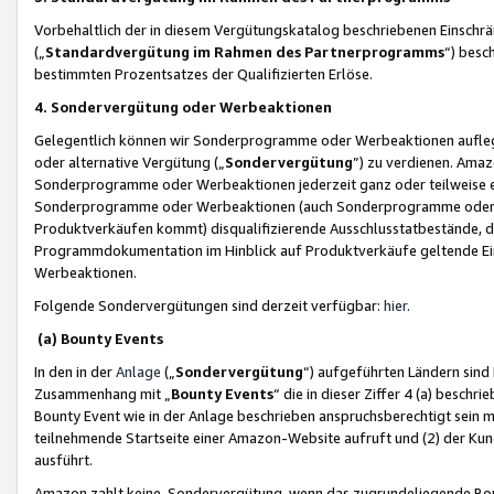
Vorbehaltlich der in diesem Vergütungskatalog beschriebenen Einschr
(„
Standardvergütung im Rahmen des Partnerprogramms
“) besc
bestimmten Prozentsatzes der Qualifizierten Erlöse.
4. Sondervergütung oder Werbeaktionen
Gelegentlich können wir Sonderprogramme oder Werbeaktionen auflegen,
oder alternative Vergütung („
Sondervergütung
”) zu verdienen. Amazo
Sonderprogramme oder Werbeaktionen jederzeit ganz oder teilweise einz
Sonderprogramme oder Werbeaktionen (auch Sonderprogramme oder We
Produktverkäufen kommt) disqualifizierende Ausschlusstatbestände, di
Programmdokumentation im Hinblick auf Produktverkäufe geltende E
Werbeaktionen.
Folgende Sondervergütungen sind derzeit verfügbar:
hier
.
(a) Bounty Events
In den in der
Anlage
(„
Sondervergütung
“) aufgeführten Ländern sind
Zusammenhang mit „
Bounty Events
“ die in dieser Ziffer 4 (a) besch
Bounty Event wie in der Anlage beschrieben anspruchsberechtigt sein mu
teilnehmende Startseite einer Amazon-Website aufruft und (2) der Kun
ausführt.
Amazon zahlt keine Sondervergütung, wenn das zugrundeliegende Boun