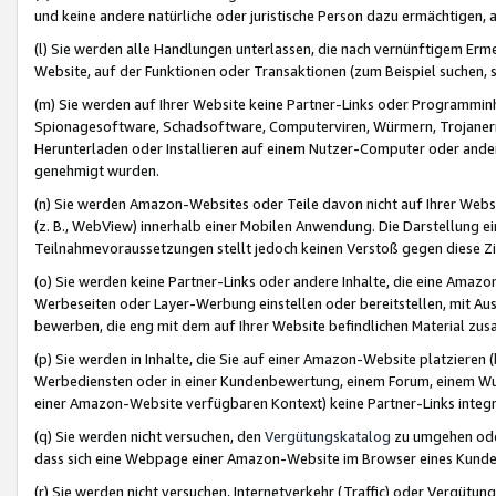
und keine andere natürliche oder juristische Person dazu ermächtigen, a
(l) Sie werden alle Handlungen unterlassen, die nach vernünftigem Erme
Website, auf der Funktionen oder Transaktionen (zum Beispiel suchen, s
(m) Sie werden auf Ihrer Website keine Partner-Links oder Programmin
Spionagesoftware, Schadsoftware, Computerviren, Würmern, Trojaner
Herunterladen oder Installieren auf einem Nutzer-Computer oder ande
genehmigt wurden.
(n) Sie werden Amazon-Websites oder Teile davon nicht auf Ihrer Websi
(z. B., WebView) innerhalb einer Mobilen Anwendung. Die Darstellung ein
Teilnahmevoraussetzungen stellt jedoch keinen Verstoß gegen diese Zif
(o) Sie werden keine Partner-Links oder andere Inhalte, die eine Am
Werbeseiten oder Layer-Werbung einstellen oder bereitstellen, mit Au
bewerben, die eng mit dem auf Ihrer Website befindlichen Material z
(p) Sie werden in Inhalte, die Sie auf einer Amazon-Website platzier
Werbediensten oder in einer Kundenbewertung, einem Forum, einem Wun
einer Amazon-Website verfügbaren Kontext) keine Partner-Links integr
(q) Sie werden nicht versuchen, den
Vergütungskatalog
zu umgehen oder
dass sich eine Webpage einer Amazon-Website im Browser eines Kunden 
(r) Sie werden nicht versuchen, Internetverkehr (Traffic) oder Vergü