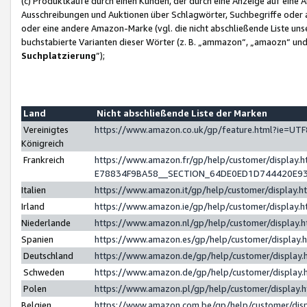
(c) Produktkäufe durch einen Kunden, der durch eine Anzeige auf eine 
Ausschreibungen und Auktionen über Schlagwörter, Suchbegriffe oder 
oder eine andere Amazon-Marke (vgl. die nicht abschließende Liste un
buchstabierte Varianten dieser Wörter (z. B. „ammazon“, „amaozn“ und „
Suchplatzierung
”);
Land
Nicht abschließende Liste der Marken
Vereinigtes
https://www.amazon.co.uk/gp/feature.html?ie=U
Königreich
Frankreich
https://www.amazon.fr/gp/help/customer/displa
E78834F9BA58__SECTION_64DE0ED1D744420E9
Italien
https://www.amazon.it/gp/help/customer/display
Irland
https://www.amazon.ie/gp/help/customer/displa
Niederlande
https://www.amazon.nl/gp/help/customer/display
Spanien
https://www.amazon.es/gp/help/customer/display
Deutschland
https://www.amazon.de/gp/help/customer/displa
Schweden
https://www.amazon.de/gp/help/customer/displa
Polen
https://www.amazon.pl/gp/help/customer/display
Belgien
https://www.amazon.com.be/gp/help/customer/d