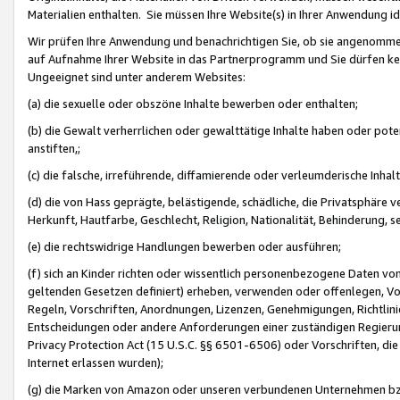
Materialien enthalten. Sie müssen Ihre Website(s) in Ihrer Anwendung ide
Wir prüfen Ihre Anwendung und benachrichtigen Sie, ob sie angenommen
auf Aufnahme Ihrer Website in das Partnerprogramm und Sie dürfen kei
Ungeeignet sind unter anderem Websites:
(a) die sexuelle oder obszöne Inhalte bewerben oder enthalten;
(b) die Gewalt verherrlichen oder gewalttätige Inhalte haben oder pot
anstiften,;
(c) die falsche, irreführende, diffamierende oder verleumderische Inha
(d) die von Hass geprägte, belästigende, schädliche, die Privatsphäre v
Herkunft, Hautfarbe, Geschlecht, Religion, Nationalität, Behinderung, 
(e) die rechtswidrige Handlungen bewerben oder ausführen;
(f) sich an Kinder richten oder wissentlich personenbezogene Daten vo
geltenden Gesetzen definiert) erheben, verwenden oder offenlegen, Vo
Regeln, Vorschriften, Anordnungen, Lizenzen, Genehmigungen, Richtlini
Entscheidungen oder andere Anforderungen einer zuständigen Regierung
Privacy Protection Act (15 U.S.C. §§ 6501-6506) oder Vorschriften, di
Internet erlassen wurden);
(g) die Marken von Amazon oder unseren verbundenen Unternehmen b