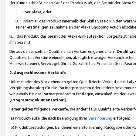
der Kunde schließt einen Kauf des Produkts ab, das Sie mit der Alexa 
C. über Alexa, oder
D. indem er das Produkt innerhalb der Skills Session in den Waren
seiner erstmaligen Teilnahme an der Alexa Shopping Action abschlie
iii. das Produkt, das Sie mit der Alexa-Einkaufsaktion vorgestellt ha
ihm bezahlt.
Die aus den einzelnen Qualifizierten Verkäufen generierten „
Qualifizi
Qualifizierten Verkäufe einnehmen, abzüglich etwaiger Versandkosten
Mehrwertsteuer), Servicegebühren, Gutschriften, Preisnachlässe, Bear
2. Ausgeschlossene Verkäufe
Unbeschadet des Vorstehenden gelten Qualifizierte Verkäufe nicht als
Vergütungskatalog für das Partnerprogramm oder andere Bestimmungen,
wir jeweils für das Partnerprogramm festlegen, einschließlich der jewe
„
Programmdokumentation
“).
Ferner gelten folgende Verkäufe, die andernfalls Qualifizierte Verkä
(a) Produktkäufe, die nach Beendigung Ihrer
Vereinbarung
erfolgen;
(b) Produktbestellungen, bei denen eine Stornierung, Rückgabe oder R