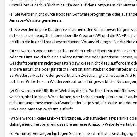
umzuleiten (einschließlich mit Hilfe von auf den Computern der Nutzer i
(s) Sie werden nicht durch Roboter, Softwareprogramme oder auf andere
Amazon-Website generieren.
(t) Sie werden unsere Kundenrezensionen oder Sternebewertungen wed
nutzen, es sei denn, Sie haben über die Creators API und die PA API e
erfüllen die in der Lizenz beschriebenen Voraussetzungen für die Nutzu
(u) Sie werden weder unmittelbar noch mittelbar über Partner-Links P
oder zu Nutzung durch eine andere natürliche oder juristische Person,
Geschäftspartnern nicht gestatten bzw. diese nicht dazu auffordern od
andere natürliche oder juristische Person, unmittelbar oder mittelbar
zu Wiederverkaufs- oder gewerblichen Zwecken (gleich welcher Art) 
auf Ihrer Website zum Wiederverkauf oder für gewerbliche Nutzungen 
(v) Sie werden die URL Ihrer Website, die die Partner-Links enthält b
werden, nicht in einer Weise tarnen, verstecken, manipulieren oder and
nicht mit angemessenem Aufwand in der Lage sind, die Website oder A
Links eine Amazon-Website aufruft.
(w) Sie werden keine Link-Verkürzungen, Schaltflächen, Hyperlinks ode
dahingehend hervorrufen, dass Sie auf eine Amazon-Website verlinken
(x) Auf unser Verlangen hin legen Sie uns eine schriftliche Bestätigung