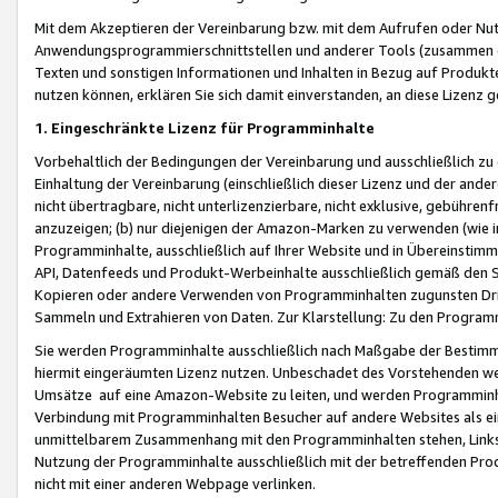
Mit dem Akzeptieren der Vereinbarung bzw. mit dem Aufrufen oder Nutz
Anwendungsprogrammierschnittstellen und anderer Tools (zusammen die
Texten und sonstigen Informationen und Inhalten in Bezug auf Produkte
nutzen können, erklären Sie sich damit einverstanden, an diese Lizenz 
1. Eingeschränkte Lizenz für Programminhalte
Vorbehaltlich der Bedingungen der Vereinbarung und ausschließlich z
Einhaltung der Vereinbarung (einschließlich dieser Lizenz und der ande
nicht übertragbare, nicht unterlizenzierbare, nicht exklusive, gebühren
anzuzeigen; (b) nur diejenigen der Amazon-Marken zu verwenden (wie in 
Programminhalte, ausschließlich auf Ihrer Website und in Übereinstimmu
API, Datenfeeds und Produkt-Werbeinhalte ausschließlich gemäß den Spe
Kopieren oder andere Verwenden von Programminhalten zugunsten Dri
Sammeln und Extrahieren von Daten. Zur Klarstellung: Zu den Program
Sie werden Programminhalte ausschließlich nach Maßgabe der Besti
hiermit eingeräumten Lizenz nutzen. Unbeschadet des Vorstehenden we
Umsätze auf eine Amazon-Website zu leiten, und werden Programminhal
Verbindung mit Programminhalten Besucher auf andere Websites als ein
unmittelbarem Zusammenhang mit den Programminhalten stehen, Links z
Nutzung der Programminhalte ausschließlich mit der betreffenden Pr
nicht mit einer anderen Webpage verlinken.