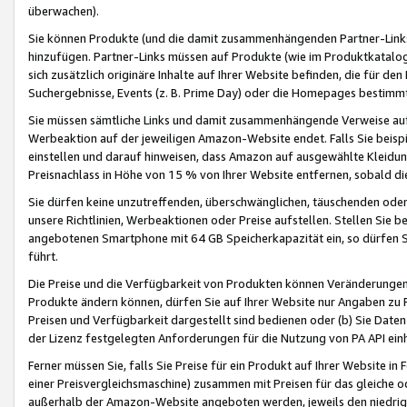
überwachen).
Sie können Produkte (und die damit zusammenhängenden Partner-Links)
hinzufügen. Partner-Links müssen auf Produkte (wie im Produktkatalog de
sich zusätzlich originäre Inhalte auf Ihrer Website befinden, die für 
Suchergebnisse, Events (z. B. Prime Day) oder die Homepages bestimmte
Sie müssen sämtliche Links und damit zusammenhängende Verweise auf z
Werbeaktion auf der jeweiligen Amazon-Website endet. Falls Sie beisp
einstellen und darauf hinweisen, dass Amazon auf ausgewählte Kleidun
Preisnachlass in Höhe von 15 % von Ihrer Website entfernen, sobald di
Sie dürfen keine unzutreffenden, überschwänglichen, täuschenden od
unsere Richtlinien, Werbeaktionen oder Preise aufstellen. Stellen Sie 
angebotenen Smartphone mit 64 GB Speicherkapazität ein, so dürfen S
führt.
Die Preise und die Verfügbarkeit von Produkten können Veränderungen 
Produkte ändern können, dürfen Sie auf Ihrer Website nur Angaben zu P
Preisen und Verfügbarkeit dargestellt sind bedienen oder (b) Sie Daten
der Lizenz festgelegten Anforderungen für die Nutzung von PA API einh
Ferner müssen Sie, falls Sie Preise für ein Produkt auf Ihrer Website in 
einer Preisvergleichsmaschine) zusammen mit Preisen für das gleiche o
außerhalb der Amazon-Website angeboten werden, jeweils den niedrigst