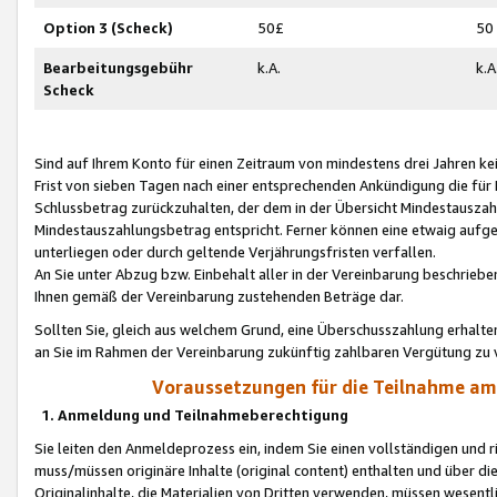
Option 3 (Scheck)
50£
50
Bearbeitungsgebühr
k.A.
k.A
Scheck
Sind auf Ihrem Konto für einen Zeitraum von mindestens drei Jahren kein
Frist von sieben Tagen nach einer entsprechenden Ankündigung die für
Schlussbetrag zurückzuhalten, der dem in der Übersicht Mindestausz
Mindestauszahlungsbetrag entspricht. Ferner können eine etwaig aufg
unterliegen oder durch geltende Verjährungsfristen verfallen.
An Sie unter Abzug bzw. Einbehalt aller in der Vereinbarung beschrieb
Ihnen gemäß der Vereinbarung zustehenden Beträge dar.
Sollten Sie, gleich aus welchem Grund, eine Überschusszahlung erhalte
an Sie im Rahmen der Vereinbarung zukünftig zahlbaren Vergütung zu 
Voraussetzungen für die Teilnahme a
1. Anmeldung und Teilnahmeberechtigung
Sie leiten den Anmeldeprozess ein, indem Sie einen vollständigen und 
muss/müssen originäre Inhalte (original content) enthalten und über d
Originalinhalte, die Materialien von Dritten verwenden, müssen wese