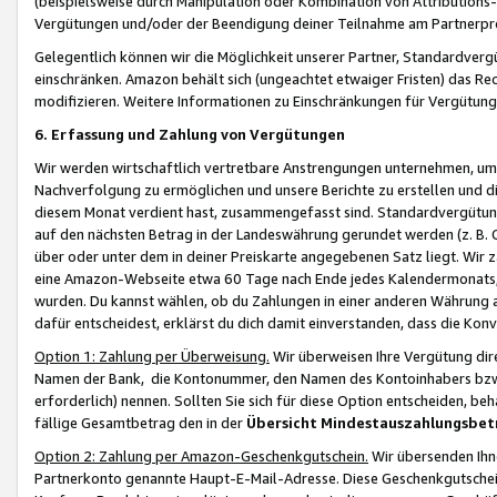
(beispielsweise durch Manipulation oder Kombination von Attributions-
Vergütungen und/oder der Beendigung deiner Teilnahme am Partnerp
Gelegentlich können wir die Möglichkeit unserer Partner, Standardv
einschränken. Amazon behält sich (ungeachtet etwaiger Fristen) das Re
modifizieren. Weitere Informationen zu Einschränkungen für Vergütung
6. Erfassung und Zahlung von Vergütungen
Wir werden wirtschaftlich vertretbare Anstrengungen unternehmen, um 
Nachverfolgung zu ermöglichen und unsere Berichte zu erstellen und di
diesem Monat verdient hast, zusammengefasst sind. Standardvergütung
auf den nächsten Betrag in der Landeswährung gerundet werden (z. B. C
über oder unter dem in deiner Preiskarte angegebenen Satz liegt. Wir
eine Amazon-Webseite etwa 60 Tage nach Ende jedes Kalendermonats, i
wurden. Du kannst wählen, ob du Zahlungen in einer anderen Währung
dafür entscheidest, erklärst du dich damit einverstanden, dass die K
Option 1: Zahlung per Überweisung.
Wir überweisen Ihre Vergütung dir
Namen der Bank, die Kontonummer, den Namen des Kontoinhabers bzw. a
erforderlich) nennen. Sollten Sie sich für diese Option entscheiden, be
fällige Gesamtbetrag den in der
Übersicht Mindestauszahlungsbet
Option 2: Zahlung per Amazon-Geschenkgutschein.
Wir übersenden Ihne
Partnerkonto genannte Haupt-E-Mail-Adresse. Diese Geschenkgutschei