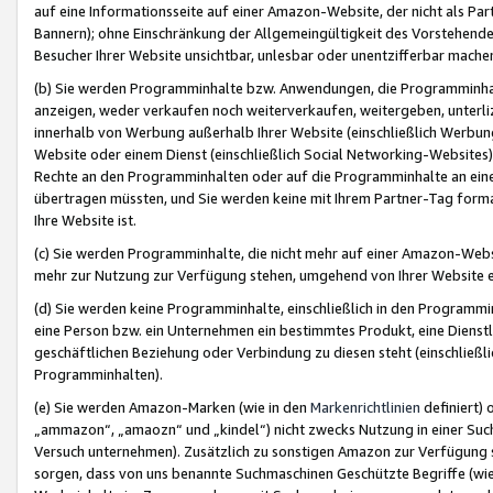
auf eine Informationsseite auf einer Amazon-Website, der nicht als Part
Bannern); ohne Einschränkung der Allgemeingültigkeit des Vorstehende
Besucher Ihrer Website unsichtbar, unlesbar oder unentzifferbar mache
(b) Sie werden Programminhalte bzw. Anwendungen, die Programminhalt
anzeigen, weder verkaufen noch weiterverkaufen, weitergeben, unterli
innerhalb von Werbung außerhalb Ihrer Website (einschließlich Werbun
Website oder einem Dienst (einschließlich Social Networking-Website
Rechte an den Programminhalten oder auf die Programminhalte an eine a
übertragen müssten, und Sie werden keine mit Ihrem Partner-Tag formati
Ihre Website ist.
(c) Sie werden Programminhalte, die nicht mehr auf einer Amazon-Websit
mehr zur Nutzung zur Verfügung stehen, umgehend von Ihrer Website e
(d) Sie werden keine Programminhalte, einschließlich in den Programmin
eine Person bzw. ein Unternehmen ein bestimmtes Produkt, eine Dienstle
geschäftlichen Beziehung oder Verbindung zu diesen steht (einschließli
Programminhalten).
(e) Sie werden Amazon-Marken (wie in den
Markenrichtlinien
definiert) 
„ammazon“, „amaozn“ und „kindel“) nicht zwecks Nutzung in einer Suc
Versuch unternehmen). Zusätzlich zu sonstigen Amazon zur Verfügung 
sorgen, dass von uns benannte Suchmaschinen Geschützte Begriffe (wie 