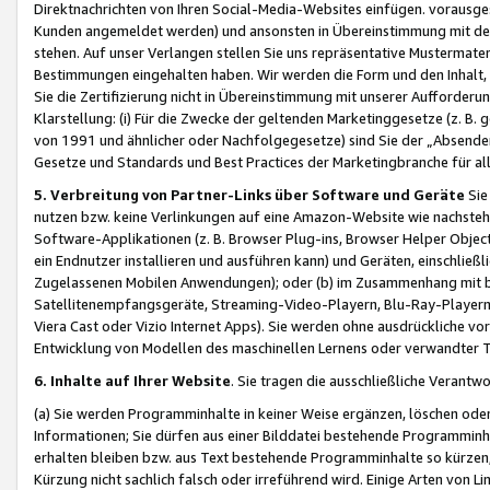
Direktnachrichten von Ihren Social-Media-Websites einfügen. vorausg
Kunden angemeldet werden) und ansonsten in Übereinstimmung mit der
stehen. Auf unser Verlangen stellen Sie uns repräsentative Mustermater
Bestimmungen eingehalten haben. Wir werden die Form und den Inhalt, di
Sie die Zertifizierung nicht in Übereinstimmung mit unserer Aufforderu
Klarstellung: (i) Für die Zwecke der geltenden Marketinggesetze (z. 
von 1991 und ähnlicher oder Nachfolgegesetze) sind Sie der „Absender“ j
Gesetze und Standards und Best Practices der Marketingbranche für 
5. Verbreitung von Partner-Links über Software und Geräte
Sie
nutzen bzw. keine Verlinkungen auf eine Amazon-Website wie nachsteh
Software-Applikationen (z. B. Browser Plug-ins, Browser Helper Objec
ein Endnutzer installieren und ausführen kann) und Geräten, einschlie
Zugelassenen Mobilen Anwendungen); oder (b) im Zusammenhang mit bzw.
Satellitenempfangsgeräte, Streaming-Video-Playern, Blu-Ray-Playern 
Viera Cast oder Vizio Internet Apps). Sie werden ohne ausdrückliche v
Entwicklung von Modellen des maschinellen Lernens oder verwandter 
6. Inhalte auf Ihrer Website
. Sie tragen die ausschließliche Verantwo
(a) Sie werden Programminhalte in keiner Weise ergänzen, löschen oder
Informationen; Sie dürfen aus einer Bilddatei bestehende Programminhal
erhalten bleiben bzw. aus Text bestehende Programminhalte so kürzen, 
Kürzung nicht sachlich falsch oder irreführend wird. Einige Arten von L