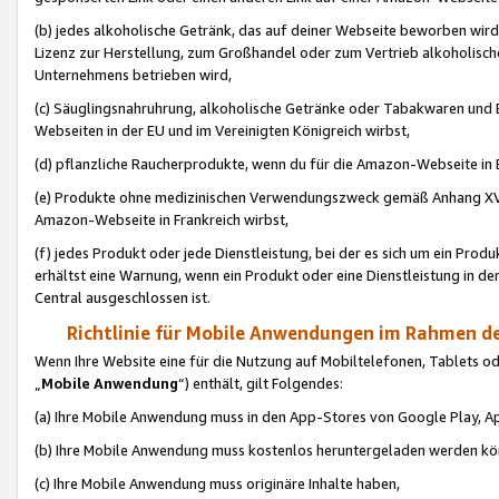
(b) jedes alkoholische Getränk, das auf deiner Webseite beworben wird
Lizenz zur Herstellung, zum Großhandel oder zum Vertrieb alkoholisch
Unternehmens betrieben wird,
(c) Säuglingsnahruhrung, alkoholische Getränke oder Tabakwaren und E
Webseiten in der EU und im Vereinigten Königreich wirbst,
(d) pflanzliche Raucherprodukte, wenn du für die Amazon-Webseite in B
(e) Produkte ohne medizinischen Verwendungszweck gemäß Anhang XVI 
Amazon-Webseite in Frankreich wirbst,
(f) jedes Produkt oder jede Dienstleistung, bei der es sich um ein Prod
erhältst eine Warnung, wenn ein Produkt oder eine Dienstleistung in de
Central ausgeschlossen ist.
Richtlinie für Mobile Anwendungen im Rahmen de
Wenn Ihre Website eine für die Nutzung auf Mobiltelefonen, Tablets 
„
Mobile Anwendung
“) enthält, gilt Folgendes:
(a) Ihre Mobile Anwendung muss in den App-Stores von Google Play, A
(b) Ihre Mobile Anwendung muss kostenlos heruntergeladen werden könn
(c) Ihre Mobile Anwendung muss originäre Inhalte haben,