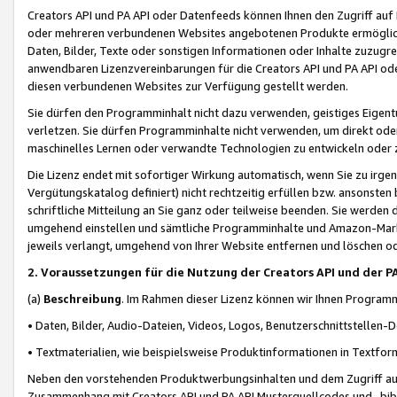
Creators API und PA API oder Datenfeeds können Ihnen den Zugriff auf D
oder mehreren verbundenen Websites angebotenen Produkte ermögliche
Daten, Bilder, Texte oder sonstigen Informationen oder Inhalte zuzugre
anwendbaren Lizenzvereinbarungen für die Creators API und PA API od
diesen verbundenen Websites zur Verfügung gestellt werden.
Sie dürfen den Programminhalt nicht dazu verwenden, geistiges Eigent
verletzen. Sie dürfen Programminhalte nicht verwenden, um direkt ode
maschinelles Lernen oder verwandte Technologien zu entwickeln oder zu
Die Lizenz endet mit sofortiger Wirkung automatisch, wenn Sie zu irg
Vergütungskatalog definiert) nicht rechtzeitig erfüllen bzw. ansonsten
schriftliche Mitteilung an Sie ganz oder teilweise beenden. Sie werden
umgehend einstellen und sämtliche Programminhalte und Amazon-Marke
jeweils verlangt, umgehend von Ihrer Website entfernen und löschen od
2. Voraussetzungen für die Nutzung der Creators API und der P
(a)
Beschreibung
. Im Rahmen dieser Lizenz können wir Ihnen Programmi
• Daten, Bilder, Audio-Dateien, Videos, Logos, Benutzerschnittstellen-
• Textmaterialien, wie beispielsweise Produktinformationen in Textfor
Neben den vorstehenden Produktwerbungsinhalten und dem Zugriff auf 
Zusammenhang mit Creators API und PA API Musterquellcodes und -bibli