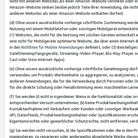
nicht mit anderen Websites als einer Amazon-Website verlinken oder i
Amazon-Website lenken (wobei jedoch Teile Ihrer Anwendung, die nich
anderen Websites als einer Amazon-Website enthalten dürfen).
(d) Ohne unsere ausdrückliche vorherige schriftliche Zustimmung werd
Nutzung mit einem Mobiltelefon oder sonstigen Mobilgerät entwickelt
(1) Websites, die nicht für die Nutzung mit solchen Geräten entwickelt
eine nicht für Mobilgeräte optimierte Website, die über einen Interne
in den
Richtlinie für Mobile Anwendungen
definiert, oder (3) Beistellge
Satellitenempfangsgeräte, Streaming-Video-Player, Blu-Ray-Player ode
Cast oder Vizio Internet-Apps).
(e) Ohne unsere ausdrückliche vorherige schriftliche Genehmigung dürfe
verwenden, um Produkt-Werbeinhalte zu aggregieren, zu analysieren, 
anderen Anwendungen, die für die Verwendung durch Personen oder Or
für die direkte Schulung oder Feinabstimmung eines maschinellen Lern
(f) Sie werden (i) nicht in irgendeiner Weise in die Funktionalität ode
entsprechenden Versuch unternehmen; (ii) keine Produktwerbungsinha
Kontaktaufnahme mit Verkäufern oder Kunden oder sonstiger Werbeaktiv
API, Datenfeeds, Produktwerbungsinhalten oder Spezifikationen erschei
Eigentumsrechte oder gewerblicher Schutzrechte, nicht entfernen, verd
(g) Sie werden nicht versuchen, (i) die Spezifikationen oder die in de
manipulieren, zu reparieren oder anderweitig abgeleitete Werke davon z