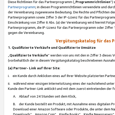
Diese Richtlinien für das Partnerprogramm („
Programmrichtlinien
“)
Partnerprogramm
; in diesen Programmrichtlinien verwendete und durch
der Vereinbarung zugewiesene Bedeutung. Die Rechte und Pflichten de
Partnerprogramm sowie Ziffer 3 der IP-Lizenz für das Partnerprogram
Einschränkung von Ziffer 6 Abs. (a) der Vereinbarung wird hiermit Fol
Partnerprogramm, die IP-Lizenz für das Partnerprogramm oder Ziffer 1
gegen die Vereinbarung.
Vergütungskatalog für das 
1. Qualifizierte Verkäufe und Qualifizierte Umsätze
„
Qualifizierte Verkäufe
“ werden von uns mit den in Ziffer 3 diese
(vorbehaltlich der in diesem Vergütungskatalog beschriebenen Ausnah
(a) Partner- Link auf Ihrer Site
:
i. ein Kunde durch Anklicken eines auf Ihrer Website platzierten Part
ii. während einer einzigen Internetsitzung eines der nachstehend unter (i)
Kunde den Partner-Link anklickt und mit dem zuerst eintretenden der f
A. Ablauf von 24 Stunden seit dem Klick,
B. der Kunde bestellt ein Produkt, mit Ausnahme eines digitalen P
Download einer Amazon Software oder Produkte, die unter dem N
Downloads“, „Amazon Coin“, „Kindle Books“, „Kindle Newspapers“, „