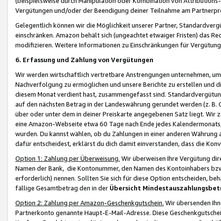
(beispielsweise durch Manipulation oder Kombination von Attributions-
Vergütungen und/oder der Beendigung deiner Teilnahme am Partnerp
Gelegentlich können wir die Möglichkeit unserer Partner, Standardv
einschränken. Amazon behält sich (ungeachtet etwaiger Fristen) das Re
modifizieren. Weitere Informationen zu Einschränkungen für Vergütung
6. Erfassung und Zahlung von Vergütungen
Wir werden wirtschaftlich vertretbare Anstrengungen unternehmen, um 
Nachverfolgung zu ermöglichen und unsere Berichte zu erstellen und di
diesem Monat verdient hast, zusammengefasst sind. Standardvergütung
auf den nächsten Betrag in der Landeswährung gerundet werden (z. B. C
über oder unter dem in deiner Preiskarte angegebenen Satz liegt. Wir
eine Amazon-Webseite etwa 60 Tage nach Ende jedes Kalendermonats, i
wurden. Du kannst wählen, ob du Zahlungen in einer anderen Währung
dafür entscheidest, erklärst du dich damit einverstanden, dass die K
Option 1: Zahlung per Überweisung.
Wir überweisen Ihre Vergütung dir
Namen der Bank, die Kontonummer, den Namen des Kontoinhabers bzw. a
erforderlich) nennen. Sollten Sie sich für diese Option entscheiden, be
fällige Gesamtbetrag den in der
Übersicht Mindestauszahlungsbet
Option 2: Zahlung per Amazon-Geschenkgutschein.
Wir übersenden Ihne
Partnerkonto genannte Haupt-E-Mail-Adresse. Diese Geschenkgutschei