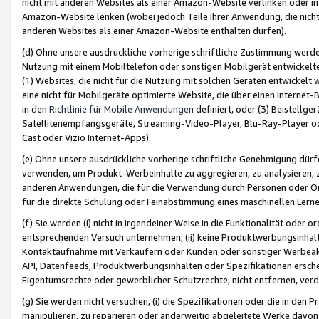
nicht mit anderen Websites als einer Amazon-Website verlinken oder i
Amazon-Website lenken (wobei jedoch Teile Ihrer Anwendung, die nich
anderen Websites als einer Amazon-Website enthalten dürfen).
(d) Ohne unsere ausdrückliche vorherige schriftliche Zustimmung werd
Nutzung mit einem Mobiltelefon oder sonstigen Mobilgerät entwickelt
(1) Websites, die nicht für die Nutzung mit solchen Geräten entwickelt
eine nicht für Mobilgeräte optimierte Website, die über einen Interne
in den
Richtlinie für Mobile Anwendungen
definiert, oder (3) Beistellge
Satellitenempfangsgeräte, Streaming-Video-Player, Blu-Ray-Player ode
Cast oder Vizio Internet-Apps).
(e) Ohne unsere ausdrückliche vorherige schriftliche Genehmigung dürfe
verwenden, um Produkt-Werbeinhalte zu aggregieren, zu analysieren, 
anderen Anwendungen, die für die Verwendung durch Personen oder Or
für die direkte Schulung oder Feinabstimmung eines maschinellen Lern
(f) Sie werden (i) nicht in irgendeiner Weise in die Funktionalität ode
entsprechenden Versuch unternehmen; (ii) keine Produktwerbungsinha
Kontaktaufnahme mit Verkäufern oder Kunden oder sonstiger Werbeaktiv
API, Datenfeeds, Produktwerbungsinhalten oder Spezifikationen erschei
Eigentumsrechte oder gewerblicher Schutzrechte, nicht entfernen, verd
(g) Sie werden nicht versuchen, (i) die Spezifikationen oder die in de
manipulieren, zu reparieren oder anderweitig abgeleitete Werke davon z