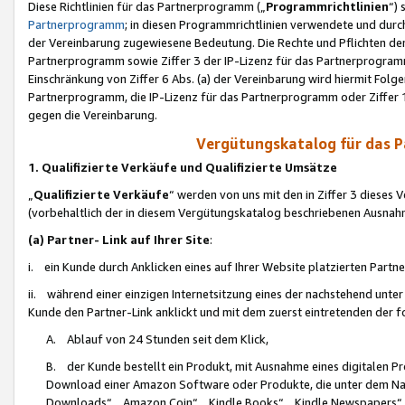
Diese Richtlinien für das Partnerprogramm („
Programmrichtlinien
“)
Partnerprogramm
; in diesen Programmrichtlinien verwendete und durch
der Vereinbarung zugewiesene Bedeutung. Die Rechte und Pflichten de
Partnerprogramm sowie Ziffer 3 der IP-Lizenz für das Partnerprogram
Einschränkung von Ziffer 6 Abs. (a) der Vereinbarung wird hiermit Fol
Partnerprogramm, die IP-Lizenz für das Partnerprogramm oder Ziffer 1
gegen die Vereinbarung.
Vergütungskatalog für das 
1. Qualifizierte Verkäufe und Qualifizierte Umsätze
„
Qualifizierte Verkäufe
“ werden von uns mit den in Ziffer 3 diese
(vorbehaltlich der in diesem Vergütungskatalog beschriebenen Ausnah
(a) Partner- Link auf Ihrer Site
:
i. ein Kunde durch Anklicken eines auf Ihrer Website platzierten Part
ii. während einer einzigen Internetsitzung eines der nachstehend unter (i)
Kunde den Partner-Link anklickt und mit dem zuerst eintretenden der f
A. Ablauf von 24 Stunden seit dem Klick,
B. der Kunde bestellt ein Produkt, mit Ausnahme eines digitalen P
Download einer Amazon Software oder Produkte, die unter dem N
Downloads“, „Amazon Coin“, „Kindle Books“, „Kindle Newspapers“, „