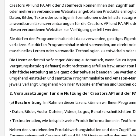
Creators API und PA API oder Datenfeeds können Ihnen den Zugriff auf D
oder mehreren verbundenen Websites angebotenen Produkte ermögliche
Daten, Bilder, Texte oder sonstigen Informationen oder Inhalte zuzugre
anwendbaren Lizenzvereinbarungen für die Creators API und PA API od
diesen verbundenen Websites zur Verfügung gestellt werden.
Sie dürfen den Programminhalt nicht dazu verwenden, geistiges Eigent
verletzen. Sie dürfen Programminhalte nicht verwenden, um direkt ode
maschinelles Lernen oder verwandte Technologien zu entwickeln oder zu
Die Lizenz endet mit sofortiger Wirkung automatisch, wenn Sie zu irg
Vergütungskatalog definiert) nicht rechtzeitig erfüllen bzw. ansonsten
schriftliche Mitteilung an Sie ganz oder teilweise beenden. Sie werden
umgehend einstellen und sämtliche Programminhalte und Amazon-Marke
jeweils verlangt, umgehend von Ihrer Website entfernen und löschen od
2. Voraussetzungen für die Nutzung der Creators API und der P
(a)
Beschreibung
. Im Rahmen dieser Lizenz können wir Ihnen Programmi
• Daten, Bilder, Audio-Dateien, Videos, Logos, Benutzerschnittstellen-
• Textmaterialien, wie beispielsweise Produktinformationen in Textfor
Neben den vorstehenden Produktwerbungsinhalten und dem Zugriff auf 
Zusammenhang mit Creators API und PA API Musterquellcodes und -bibli