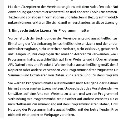
Mit dem Akzeptieren der Vereinbarung bzw. mit dem Aufrufen oder Nutz
Anwendungsprogrammierschnittstellen und anderer Tools (zusammen die
Texten und sonstigen Informationen und Inhalten in Bezug auf Produkte
nutzen können, erklären Sie sich damit einverstanden, an diese Lizenz 
1. Eingeschränkte Lizenz für Programminhalte
Vorbehaltlich der Bedingungen der Vereinbarung und ausschließlich z
Einhaltung der Vereinbarung (einschließlich dieser Lizenz und der ande
nicht übertragbare, nicht unterlizenzierbare, nicht exklusive, gebühren
anzuzeigen; (b) nur diejenigen der Amazon-Marken zu verwenden (wie in 
Programminhalte, ausschließlich auf Ihrer Website und in Übereinstimmu
API, Datenfeeds und Produkt-Werbeinhalte ausschließlich gemäß den Spe
Kopieren oder andere Verwenden von Programminhalten zugunsten Dri
Sammeln und Extrahieren von Daten. Zur Klarstellung: Zu den Program
Sie werden Programminhalte ausschließlich nach Maßgabe der Besti
hiermit eingeräumten Lizenz nutzen. Unbeschadet des Vorstehenden we
Umsätze auf eine Amazon-Website zu leiten, und werden Programminhal
Verbindung mit Programminhalten Besucher auf andere Websites als ein
unmittelbarem Zusammenhang mit den Programminhalten stehen, Links z
Nutzung der Programminhalte ausschließlich mit der betreffenden Pr
nicht mit einer anderen Webpage verlinken.