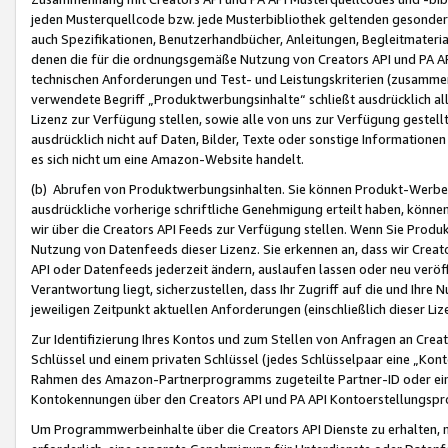
jeden Musterquellcode bzw. jede Musterbibliothek geltenden gesonder
auch Spezifikationen, Benutzerhandbücher, Anleitungen, Begleitmaterial
denen die für die ordnungsgemäße Nutzung von Creators API und PA A
technischen Anforderungen und Test- und Leistungskriterien (zusammen
verwendete Begriff „Produktwerbungsinhalte“ schließt ausdrücklich al
Lizenz zur Verfügung stellen, sowie alle von uns zur Verfügung gestel
ausdrücklich nicht auf Daten, Bilder, Texte oder sonstige Informatione
es sich nicht um eine Amazon-Website handelt.
(b) Abrufen von Produktwerbungsinhalten. Sie können Produkt-Werbein
ausdrückliche vorherige schriftliche Genehmigung erteilt haben, könn
wir über die Creators API Feeds zur Verfügung stellen. Wenn Sie Produk
Nutzung von Datenfeeds dieser Lizenz. Sie erkennen an, dass wir Creat
API oder Datenfeeds jederzeit ändern, auslaufen lassen oder neu veröffe
Verantwortung liegt, sicherzustellen, dass Ihr Zugriff auf die und Ihr
jeweiligen Zeitpunkt aktuellen Anforderungen (einschließlich dieser Liz
Zur Identifizierung Ihres Kontos und zum Stellen von Anfragen an Crea
Schlüssel und einem privaten Schlüssel (jedes Schlüsselpaar eine „Kon
Rahmen des Amazon-Partnerprogramms zugeteilte Partner-ID oder ein
Kontokennungen über den Creators API und PA API Kontoerstellungspro
Um Programmwerbeinhalte über die Creators API Dienste zu erhalten, m