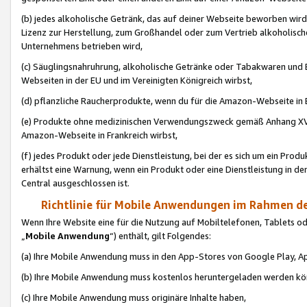
(b) jedes alkoholische Getränk, das auf deiner Webseite beworben wird
Lizenz zur Herstellung, zum Großhandel oder zum Vertrieb alkoholisch
Unternehmens betrieben wird,
(c) Säuglingsnahruhrung, alkoholische Getränke oder Tabakwaren und E
Webseiten in der EU und im Vereinigten Königreich wirbst,
(d) pflanzliche Raucherprodukte, wenn du für die Amazon-Webseite in B
(e) Produkte ohne medizinischen Verwendungszweck gemäß Anhang XVI 
Amazon-Webseite in Frankreich wirbst,
(f) jedes Produkt oder jede Dienstleistung, bei der es sich um ein Prod
erhältst eine Warnung, wenn ein Produkt oder eine Dienstleistung in de
Central ausgeschlossen ist.
Richtlinie für Mobile Anwendungen im Rahmen de
Wenn Ihre Website eine für die Nutzung auf Mobiltelefonen, Tablets 
„
Mobile Anwendung
“) enthält, gilt Folgendes:
(a) Ihre Mobile Anwendung muss in den App-Stores von Google Play, A
(b) Ihre Mobile Anwendung muss kostenlos heruntergeladen werden könn
(c) Ihre Mobile Anwendung muss originäre Inhalte haben,