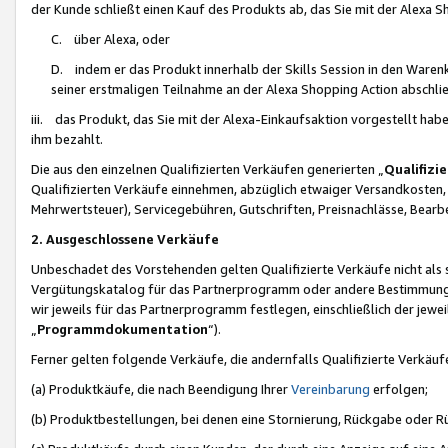
der Kunde schließt einen Kauf des Produkts ab, das Sie mit der Alexa 
C. über Alexa, oder
D. indem er das Produkt innerhalb der Skills Session in den Waren
seiner erstmaligen Teilnahme an der Alexa Shopping Action abschlie
iii. das Produkt, das Sie mit der Alexa-Einkaufsaktion vorgestellt ha
ihm bezahlt.
Die aus den einzelnen Qualifizierten Verkäufen generierten „
Qualifizi
Qualifizierten Verkäufe einnehmen, abzüglich etwaiger Versandkosten
Mehrwertsteuer), Servicegebühren, Gutschriften, Preisnachlässe, Bear
2. Ausgeschlossene Verkäufe
Unbeschadet des Vorstehenden gelten Qualifizierte Verkäufe nicht als
Vergütungskatalog für das Partnerprogramm oder andere Bestimmungen,
wir jeweils für das Partnerprogramm festlegen, einschließlich der jewe
„
Programmdokumentation
“).
Ferner gelten folgende Verkäufe, die andernfalls Qualifizierte Verkä
(a) Produktkäufe, die nach Beendigung Ihrer
Vereinbarung
erfolgen;
(b) Produktbestellungen, bei denen eine Stornierung, Rückgabe oder R