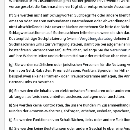
Werbeinhalte im Zusammenhang mit Suchergebnissen verwendet werden,
vorausgesetzt die Suchmaschine verfügt über entsprechende Ausschlu
(f) Sie werden nicht auf Schlagwörter, Suchbegriffe oder andere Ident
Amazon oder unseren verbundenen Unternehmen oder Abwandlungen bzw
nicht abschließende Liste unserer Marken entnehmen Sie bitte der Nich
Schlagwortauktionen auf Suchmaschinen teilnehmen, wenn die sich da
Kostenpflichtige Suchplatzierung (wie im
Vergütungskatalog
definiert
Suchmaschinen Links zur Verfügung stellen, damit Sie bei allgemeinen I
kostenfreien Suchergebnissen) auftauchen, solange Sie die
Vereinbaru
auf Ihre Website leiten und nicht unmittelbar oder mittelbar über eine
(g) Sie werden natürlichen oder juristischen Personen für die Nutzung 
Form von Geld, Rabatten, Preisnachlässen, Punkten, Spenden für Hilfs
beispielsweise keine Prämien- oder Treueprogramme auflegen, die Anrei
Partner-Links zu besuchen.
(h) Sie werden die Inhalte von elektronischen Formularen oder anderem M
abfangen, aufzeichnen, umleiten, auslesen, auslegen oder ausfüllen.
(i) Sie werden keine Kontodaten, die unsere Kunden im Zusammenhang 
Kunden der Amazon-Websites), abfragen, erheben, einholen, speichern,
(j) Sie werden Funktionen von Schaltflächen, Links oder andere Funkti
(k) Sie werden keine Bestellungen oder andere Geschäfte über eine Ama