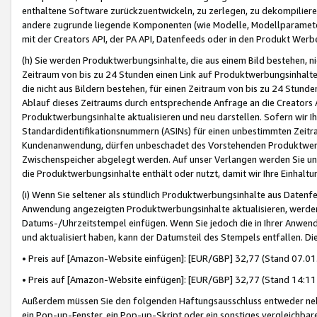
enthaltene Software zurückzuentwickeln, zu zerlegen, zu dekompilier
andere zugrunde liegende Komponenten (wie Modelle, Modellparameter
mit der Creators API, der PA API, Datenfeeds oder in den Produkt Werb
(h) Sie werden Produktwerbungsinhalte, die aus einem Bild bestehen, ni
Zeitraum von bis zu 24 Stunden einen Link auf Produktwerbungsinhalte
die nicht aus Bildern bestehen, für einen Zeitraum von bis zu 24 Stund
Ablauf dieses Zeitraums durch entsprechende Anfrage an die Creators 
Produktwerbungsinhalte aktualisieren und neu darstellen. Sofern wir Ih
Standardidentifikationsnummern (ASINs) für einen unbestimmten Zeitra
Kundenanwendung, dürfen unbeschadet des Vorstehenden Produktwerbu
Zwischenspeicher abgelegt werden. Auf unser Verlangen werden Sie un
die Produktwerbungsinhalte enthält oder nutzt, damit wir Ihre Einhalt
(i) Wenn Sie seltener als stündlich Produktwerbungsinhalte aus Datenfe
Anwendung angezeigten Produktwerbungsinhalte aktualisieren, werden 
Datums-/Uhrzeitstempel einfügen. Wenn Sie jedoch die in Ihrer Anwe
und aktualisiert haben, kann der Datumsteil des Stempels entfallen. Dies
• Preis auf [Amazon-Website einfügen]: [EUR/GBP] 32,77 (Stand 07.01.
• Preis auf [Amazon-Website einfügen]: [EUR/GBP] 32,77 (Stand 14:11 
Außerdem müssen Sie den folgenden Haftungsausschluss entweder neb
ein Pop-up-Fenster, ein Pop-up-Skript oder ein sonstiges vergleichba