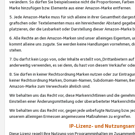
verändern. So dürfen Sie beispielsweise nicht die Proportionen, Farb
Marke hinzufügen bzw. Elemente aus einer Amazon-Marke entfernen.
5. Jede Amazon-Marke muss für sich alleine in ihrer Gesamtheit darge
grafischen oder Textelementen muss ein hinreichender Abstand gegebe
platzieren, der die Lesbarkeit oder Darstellung dieser Amazon-Marke b
6. Alle Rechte an den Amazon-Marken sind unser alleiniges Eigentum, 
kommt alleine uns zugute. Sie werden keine Handlungen vornehmen, 
stehen.
7. Du darfst kein Logo von, oder Inhalte erstellt von,
Drittanbietern au
anderweitig verwenden, es sei denn, du hast von diesem Verkäufer oder
8. Sie dürfen in keiner Rechtsordnung Marken nutzen oder zur Eintragu
keiner Rechtsordnung Marken, Domain-Namen, Subdomain-Namen, Benu
Amazon-Marke zum Verwechseln ähnlich sind.
Wir behalten uns das Recht vor, diese Markenrichtlinien und die gene
Einstellen einer Änderungsmitteilung oder überarbeiteter Markenricht
Wir behalten uns das Recht vor, gegen jede unbefugte Nutzung bzw. jede 
unserem alleinigen Ermessen angemessene Maßnahmen zu ergreifen.
IP-Lizenz- und Nutzungsan
Diese Lizenz regelt Ihre Nutzung von Programminhalten im Zusammen