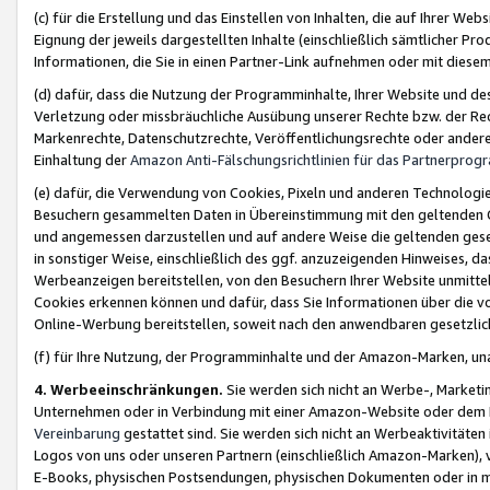
(c) für die Erstellung und das Einstellen von Inhalten, die auf Ihrer We
Eignung der jeweils dargestellten Inhalte (einschließlich sämtlicher 
Informationen, die Sie in einen Partner-Link aufnehmen oder mit diese
(d) dafür, dass die Nutzung der Programminhalte, Ihrer Website und des 
Verletzung oder missbräuchliche Ausübung unserer Rechte bzw. der Recht
Markenrechte, Datenschutzrechte, Veröffentlichungsrechte oder anderer
Einhaltung der
Amazon Anti-Fälschungsrichtlinien für das Partnerpro
(e) dafür, die Verwendung von Cookies, Pixeln und anderen Technologien
Besuchern gesammelten Daten in Übereinstimmung mit den geltenden Ge
und angemessen darzustellen und auf andere Weise die geltenden geset
in sonstiger Weise, einschließlich des ggf. anzuzeigenden Hinweises, d
Werbeanzeigen bereitstellen, von den Besuchern Ihrer Website unmitte
Cookies erkennen können und dafür, dass Sie Informationen über die v
Online-Werbung bereitstellen, soweit nach den anwendbaren gesetzlic
(f) für Ihre Nutzung, der Programminhalte und der Amazon-Marken, u
4. Werbeeinschränkungen.
Sie werden sich nicht an Werbe-, Market
Unternehmen oder in Verbindung mit einer Amazon-Website oder dem Pa
Vereinbarung
gestattet sind. Sie werden sich nicht an Werbeaktivitäten
Logos von uns oder unseren Partnern (einschließlich Amazon-Marken), 
E-Books, physischen Postsendungen, physischen Dokumenten oder in 