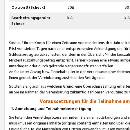
Option 3 (Scheck)
50£
50
Bearbeitungsgebühr
k.A.
k.A
Scheck
Sind auf Ihrem Konto für einen Zeitraum von mindestens drei Jahren kein
Frist von sieben Tagen nach einer entsprechenden Ankündigung die für
Schlussbetrag zurückzuhalten, der dem in der Übersicht Mindestausz
Mindestauszahlungsbetrag entspricht. Ferner können eine etwaig aufg
unterliegen oder durch geltende Verjährungsfristen verfallen.
An Sie unter Abzug bzw. Einbehalt aller in der Vereinbarung beschrieb
Ihnen gemäß der Vereinbarung zustehenden Beträge dar.
Sollten Sie, gleich aus welchem Grund, eine Überschusszahlung erhalte
an Sie im Rahmen der Vereinbarung zukünftig zahlbaren Vergütung zu 
Voraussetzungen für die Teilnahme a
1. Anmeldung und Teilnahmeberechtigung
Sie leiten den Anmeldeprozess ein, indem Sie einen vollständigen und 
muss/müssen originäre Inhalte (original content) enthalten und über d
Originalinhalte, die Materialien von Dritten verwenden, müssen wese