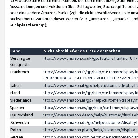
(c) Produktkäufe durch einen Kunden, der durch eine Anzeige auf eine 
Ausschreibungen und Auktionen über Schlagwörter, Suchbegriffe oder 
oder eine andere Amazon-Marke (vgl. die nicht abschließende Liste un
buchstabierte Varianten dieser Wörter (z. B. „ammazon“, „amaozn“ und „
Suchplatzierung
”);
Land
Nicht abschließende Liste der Marken
Vereinigtes
https://www.amazon.co.uk/gp/feature.html?ie=U
Königreich
Frankreich
https://www.amazon.fr/gp/help/customer/displa
E78834F9BA58__SECTION_64DE0ED1D744420E9
Italien
https://www.amazon.it/gp/help/customer/display
Irland
https://www.amazon.ie/gp/help/customer/displa
Niederlande
https://www.amazon.nl/gp/help/customer/display
Spanien
https://www.amazon.es/gp/help/customer/display
Deutschland
https://www.amazon.de/gp/help/customer/displa
Schweden
https://www.amazon.de/gp/help/customer/displa
Polen
https://www.amazon.pl/gp/help/customer/display
Belgien
https://www.amazon.com.be/gp/help/customer/d