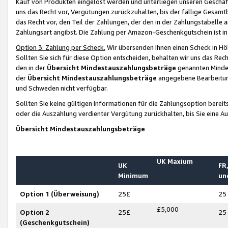
Kauf von Produkten eingelöst werden und unterliegen unseren Geschäf
uns das Recht vor, Vergütungen zurückzuhalten, bis der fällige Gesamt
das Recht vor, den Teil der Zahlungen, der den in der Zahlungstabelle 
Zahlungsart angibst. Die Zahlung per Amazon-Geschenkgutschein ist in
Option 3: Zahlung per Scheck.
Wir übersenden Ihnen einen Scheck in Höh
Sollten Sie sich für diese Option entscheiden, behalten wir uns das Rec
den in der
Übersicht Mindestauszahlungsbeträge
genannten Mindest
der
Übersicht Mindestauszahlungsbeträge
angegebene Bearbeitung
und Schweden nicht verfügbar.
Sollten Sie keine gültigen Informationen für die Zahlungsoption bereit
oder die Auszahlung verdienter Vergütung zurückhalten, bis Sie eine A
Übersicht Mindestauszahlungsbeträge
UK Maxium
UK
FR,
Minimum
un
Option 1 (Überweisung)
25£
25
£5,000
Option 2
25£
25
(Geschenkgutschein)