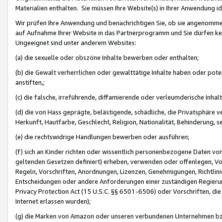
Materialien enthalten. Sie müssen Ihre Website(s) in Ihrer Anwendung ide
Wir prüfen Ihre Anwendung und benachrichtigen Sie, ob sie angenommen
auf Aufnahme Ihrer Website in das Partnerprogramm und Sie dürfen kei
Ungeeignet sind unter anderem Websites:
(a) die sexuelle oder obszöne Inhalte bewerben oder enthalten;
(b) die Gewalt verherrlichen oder gewalttätige Inhalte haben oder pot
anstiften,;
(c) die falsche, irreführende, diffamierende oder verleumderische Inha
(d) die von Hass geprägte, belästigende, schädliche, die Privatsphäre v
Herkunft, Hautfarbe, Geschlecht, Religion, Nationalität, Behinderung, 
(e) die rechtswidrige Handlungen bewerben oder ausführen;
(f) sich an Kinder richten oder wissentlich personenbezogene Daten vo
geltenden Gesetzen definiert) erheben, verwenden oder offenlegen, Vo
Regeln, Vorschriften, Anordnungen, Lizenzen, Genehmigungen, Richtlini
Entscheidungen oder andere Anforderungen einer zuständigen Regierung
Privacy Protection Act (15 U.S.C. §§ 6501-6506) oder Vorschriften, di
Internet erlassen wurden);
(g) die Marken von Amazon oder unseren verbundenen Unternehmen b