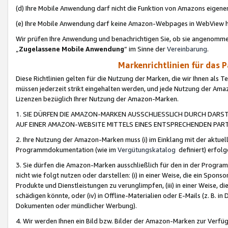
(d) Ihre Mobile Anwendung darf nicht die Funktion von Amazons eige
(e) Ihre Mobile Anwendung darf keine Amazon-Webpages in WebView 
Wir prüfen Ihre Anwendung und benachrichtigen Sie, ob sie angenomm
„
Zugelassene Mobile Anwendung
“ im Sinne der
Vereinbarung
.
Markenrichtlinien für das 
Diese Richtlinien gelten für die Nutzung der Marken, die wir Ihnen als 
müssen jederzeit strikt eingehalten werden, und jede Nutzung der Ama
Lizenzen bezüglich Ihrer Nutzung der Amazon-Marken.
1. SIE DÜRFEN DIE AMAZON-MARKEN AUSSCHLIESSLICH DURCH DARS
AUF EINER AMAZON-WEBSITE MITTELS EINES ENTSPRECHENDEN PART
2. Ihre Nutzung der Amazon-Marken muss (i) im Einklang mit der aktuells
Programmdokumentation (wie im
Vergütungskatalog
definiert) erfolg
3. Sie dürfen die Amazon-Marken ausschließlich für den in der Progr
nicht wie folgt nutzen oder darstellen: (i) in einer Weise, die ein Spo
Produkte und Dienstleistungen zu verunglimpfen, (iii) in einer Weise
schädigen könnte, oder (iv) in Offline-Materialien oder E-Mails (z. B.
Dokumenten oder mündlicher Werbung).
4. Wir werden Ihnen ein Bild bzw. Bilder der Amazon-Marken zur Verfüg