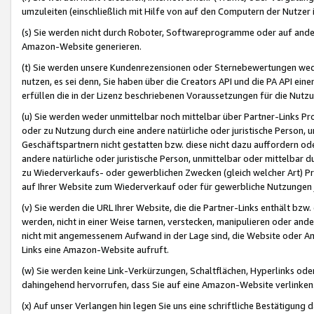
umzuleiten (einschließlich mit Hilfe von auf den Computern der Nutzer i
(s) Sie werden nicht durch Roboter, Softwareprogramme oder auf andere
Amazon-Website generieren.
(t) Sie werden unsere Kundenrezensionen oder Sternebewertungen wed
nutzen, es sei denn, Sie haben über die Creators API und die PA API e
erfüllen die in der Lizenz beschriebenen Voraussetzungen für die Nutzu
(u) Sie werden weder unmittelbar noch mittelbar über Partner-Links P
oder zu Nutzung durch eine andere natürliche oder juristische Person,
Geschäftspartnern nicht gestatten bzw. diese nicht dazu auffordern od
andere natürliche oder juristische Person, unmittelbar oder mittelbar
zu Wiederverkaufs- oder gewerblichen Zwecken (gleich welcher Art) 
auf Ihrer Website zum Wiederverkauf oder für gewerbliche Nutzungen 
(v) Sie werden die URL Ihrer Website, die die Partner-Links enthält b
werden, nicht in einer Weise tarnen, verstecken, manipulieren oder and
nicht mit angemessenem Aufwand in der Lage sind, die Website oder A
Links eine Amazon-Website aufruft.
(w) Sie werden keine Link-Verkürzungen, Schaltflächen, Hyperlinks ode
dahingehend hervorrufen, dass Sie auf eine Amazon-Website verlinken
(x) Auf unser Verlangen hin legen Sie uns eine schriftliche Bestätigung