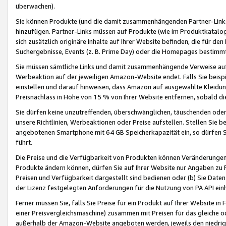
überwachen).
Sie können Produkte (und die damit zusammenhängenden Partner-Links)
hinzufügen. Partner-Links müssen auf Produkte (wie im Produktkatalog de
sich zusätzlich originäre Inhalte auf Ihrer Website befinden, die für 
Suchergebnisse, Events (z. B. Prime Day) oder die Homepages bestimmte
Sie müssen sämtliche Links und damit zusammenhängende Verweise auf z
Werbeaktion auf der jeweiligen Amazon-Website endet. Falls Sie beisp
einstellen und darauf hinweisen, dass Amazon auf ausgewählte Kleidun
Preisnachlass in Höhe von 15 % von Ihrer Website entfernen, sobald di
Sie dürfen keine unzutreffenden, überschwänglichen, täuschenden od
unsere Richtlinien, Werbeaktionen oder Preise aufstellen. Stellen Sie 
angebotenen Smartphone mit 64 GB Speicherkapazität ein, so dürfen S
führt.
Die Preise und die Verfügbarkeit von Produkten können Veränderungen 
Produkte ändern können, dürfen Sie auf Ihrer Website nur Angaben zu P
Preisen und Verfügbarkeit dargestellt sind bedienen oder (b) Sie Daten
der Lizenz festgelegten Anforderungen für die Nutzung von PA API einh
Ferner müssen Sie, falls Sie Preise für ein Produkt auf Ihrer Website in 
einer Preisvergleichsmaschine) zusammen mit Preisen für das gleiche o
außerhalb der Amazon-Website angeboten werden, jeweils den niedrigst