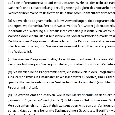
auf eine Informationsseite auf einer Amazon-Website, der nicht als Part
Bannern); ohne Einschränkung der Allgemeingültigkeit des Vorstehende
Besucher Ihrer Website unsichtbar, unlesbar oder unentzifferbar mache
(b) Sie werden Programminhalte bzw. Anwendungen, die Programminhalt
anzeigen, weder verkaufen noch weiterverkaufen, weitergeben, unterli
innerhalb von Werbung außerhalb Ihrer Website (einschließlich Werbun
Website oder einem Dienst (einschließlich Social Networking-Website
Rechte an den Programminhalten oder auf die Programminhalte an eine a
übertragen müssten, und Sie werden keine mit Ihrem Partner-Tag formati
Ihre Website ist.
(c) Sie werden Programminhalte, die nicht mehr auf einer Amazon-Websit
mehr zur Nutzung zur Verfügung stehen, umgehend von Ihrer Website e
(d) Sie werden keine Programminhalte, einschließlich in den Programmin
eine Person bzw. ein Unternehmen ein bestimmtes Produkt, eine Dienstle
geschäftlichen Beziehung oder Verbindung zu diesen steht (einschließli
Programminhalten).
(e) Sie werden Amazon-Marken (wie in den
Markenrichtlinien
definiert) 
„ammazon“, „amaozn“ und „kindel“) nicht zwecks Nutzung in einer Suc
Versuch unternehmen). Zusätzlich zu sonstigen Amazon zur Verfügung 
sorgen, dass von uns benannte Suchmaschinen Geschützte Begriffe (wie 