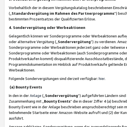
Vorbehaltlich der in diesem Vergütungskatalog beschriebenen Einschr
(„
Standardvergütung im Rahmen des Partnerprogramms
“) besc
bestimmten Prozentsatzes der Qualifizierten Erlöse.
4. Sondervergütung oder Werbeaktionen
Gelegentlich können wir Sonderprogramme oder Werbeaktionen auflegen,
oder alternative Vergütung („
Sondervergütung
”) zu verdienen. Amazo
Sonderprogramme oder Werbeaktionen jederzeit ganz oder teilweise einz
Sonderprogramme oder Werbeaktionen (auch Sonderprogramme oder We
Produktverkäufen kommt) disqualifizierende Ausschlusstatbestände, di
Programmdokumentation im Hinblick auf Produktverkäufe geltende E
Werbeaktionen.
Folgende Sondervergütungen sind derzeit verfügbar:
hier
.
(a) Bounty Events
In den in der
Anlage
(„
Sondervergütung
“) aufgeführten Ländern sind
Zusammenhang mit „
Bounty Events
“ die in dieser Ziffer 4 (a) besch
Bounty Event wie in der Anlage beschrieben anspruchsberechtigt sein mu
teilnehmende Startseite einer Amazon-Website aufruft und (2) der Kun
ausführt.
Amazon zahlt keine Sondervergütung, wenn das zugrundeliegende Boun