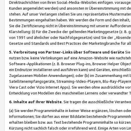
Direktnachrichten von Ihren Social-Media-Websites einfügen. vorausg
Kunden angemeldet werden) und ansonsten in Übereinstimmung mit der
stehen. Auf unser Verlangen stellen Sie uns repräsentative Mustermater
Bestimmungen eingehalten haben. Wir werden die Form und den Inhalt, di
Sie die Zertifizierung nicht in Übereinstimmung mit unserer Aufforderu
Klarstellung: (i) Für die Zwecke der geltenden Marketinggesetze (z. 
von 1991 und ähnlicher oder Nachfolgegesetze) sind Sie der „Absender“ j
Gesetze und Standards und Best Practices der Marketingbranche für 
5. Verbreitung von Partner-Links über Software und Geräte
Sie
nutzen bzw. keine Verlinkungen auf eine Amazon-Website wie nachsteh
Software-Applikationen (z. B. Browser Plug-ins, Browser Helper Objec
ein Endnutzer installieren und ausführen kann) und Geräten, einschlie
Zugelassenen Mobilen Anwendungen); oder (b) im Zusammenhang mit bzw.
Satellitenempfangsgeräte, Streaming-Video-Playern, Blu-Ray-Playern 
Viera Cast oder Vizio Internet Apps). Sie werden ohne ausdrückliche v
Entwicklung von Modellen des maschinellen Lernens oder verwandter 
6. Inhalte auf Ihrer Website
. Sie tragen die ausschließliche Verantwo
(a) Sie werden Programminhalte in keiner Weise ergänzen, löschen oder
Informationen; Sie dürfen aus einer Bilddatei bestehende Programminhal
erhalten bleiben bzw. aus Text bestehende Programminhalte so kürzen, 
Kürzung nicht sachlich falsch oder irreführend wird. Einige Arten von L