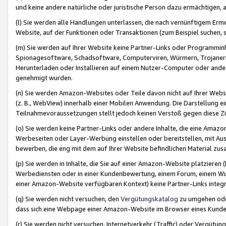
und keine andere natürliche oder juristische Person dazu ermächtigen, a
(l) Sie werden alle Handlungen unterlassen, die nach vernünftigem Erme
Website, auf der Funktionen oder Transaktionen (zum Beispiel suchen, s
(m) Sie werden auf Ihrer Website keine Partner-Links oder Programmin
Spionagesoftware, Schadsoftware, Computerviren, Würmern, Trojaner
Herunterladen oder Installieren auf einem Nutzer-Computer oder ande
genehmigt wurden.
(n) Sie werden Amazon-Websites oder Teile davon nicht auf Ihrer Websi
(z. B., WebView) innerhalb einer Mobilen Anwendung. Die Darstellung ein
Teilnahmevoraussetzungen stellt jedoch keinen Verstoß gegen diese Zif
(o) Sie werden keine Partner-Links oder andere Inhalte, die eine Am
Werbeseiten oder Layer-Werbung einstellen oder bereitstellen, mit Au
bewerben, die eng mit dem auf Ihrer Website befindlichen Material z
(p) Sie werden in Inhalte, die Sie auf einer Amazon-Website platzier
Werbediensten oder in einer Kundenbewertung, einem Forum, einem Wun
einer Amazon-Website verfügbaren Kontext) keine Partner-Links integr
(q) Sie werden nicht versuchen, den
Vergütungskatalog
zu umgehen oder
dass sich eine Webpage einer Amazon-Website im Browser eines Kunden 
(r) Sie werden nicht versuchen, Internetverkehr (Traffic) oder Vergü