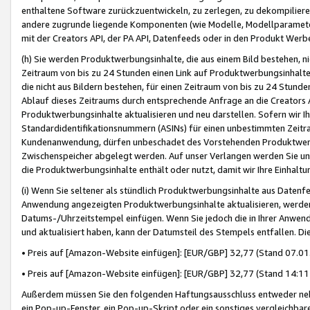
enthaltene Software zurückzuentwickeln, zu zerlegen, zu dekompilier
andere zugrunde liegende Komponenten (wie Modelle, Modellparameter
mit der Creators API, der PA API, Datenfeeds oder in den Produkt Werb
(h) Sie werden Produktwerbungsinhalte, die aus einem Bild bestehen, ni
Zeitraum von bis zu 24 Stunden einen Link auf Produktwerbungsinhalte
die nicht aus Bildern bestehen, für einen Zeitraum von bis zu 24 Stund
Ablauf dieses Zeitraums durch entsprechende Anfrage an die Creators 
Produktwerbungsinhalte aktualisieren und neu darstellen. Sofern wir Ih
Standardidentifikationsnummern (ASINs) für einen unbestimmten Zeitra
Kundenanwendung, dürfen unbeschadet des Vorstehenden Produktwerbu
Zwischenspeicher abgelegt werden. Auf unser Verlangen werden Sie un
die Produktwerbungsinhalte enthält oder nutzt, damit wir Ihre Einhalt
(i) Wenn Sie seltener als stündlich Produktwerbungsinhalte aus Datenfe
Anwendung angezeigten Produktwerbungsinhalte aktualisieren, werden 
Datums-/Uhrzeitstempel einfügen. Wenn Sie jedoch die in Ihrer Anwe
und aktualisiert haben, kann der Datumsteil des Stempels entfallen. Dies
• Preis auf [Amazon-Website einfügen]: [EUR/GBP] 32,77 (Stand 07.01.
• Preis auf [Amazon-Website einfügen]: [EUR/GBP] 32,77 (Stand 14:11 
Außerdem müssen Sie den folgenden Haftungsausschluss entweder neb
ein Pop-up-Fenster, ein Pop-up-Skript oder ein sonstiges vergleichba