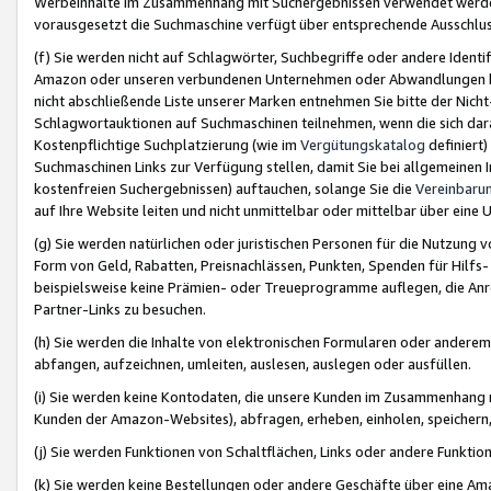
Werbeinhalte im Zusammenhang mit Suchergebnissen verwendet werden,
vorausgesetzt die Suchmaschine verfügt über entsprechende Ausschlu
(f) Sie werden nicht auf Schlagwörter, Suchbegriffe oder andere Ident
Amazon oder unseren verbundenen Unternehmen oder Abwandlungen bzw
nicht abschließende Liste unserer Marken entnehmen Sie bitte der Nich
Schlagwortauktionen auf Suchmaschinen teilnehmen, wenn die sich da
Kostenpflichtige Suchplatzierung (wie im
Vergütungskatalog
definiert
Suchmaschinen Links zur Verfügung stellen, damit Sie bei allgemeinen I
kostenfreien Suchergebnissen) auftauchen, solange Sie die
Vereinbaru
auf Ihre Website leiten und nicht unmittelbar oder mittelbar über eine
(g) Sie werden natürlichen oder juristischen Personen für die Nutzung 
Form von Geld, Rabatten, Preisnachlässen, Punkten, Spenden für Hilfs
beispielsweise keine Prämien- oder Treueprogramme auflegen, die Anrei
Partner-Links zu besuchen.
(h) Sie werden die Inhalte von elektronischen Formularen oder anderem M
abfangen, aufzeichnen, umleiten, auslesen, auslegen oder ausfüllen.
(i) Sie werden keine Kontodaten, die unsere Kunden im Zusammenhang 
Kunden der Amazon-Websites), abfragen, erheben, einholen, speichern,
(j) Sie werden Funktionen von Schaltflächen, Links oder andere Funkti
(k) Sie werden keine Bestellungen oder andere Geschäfte über eine Ama