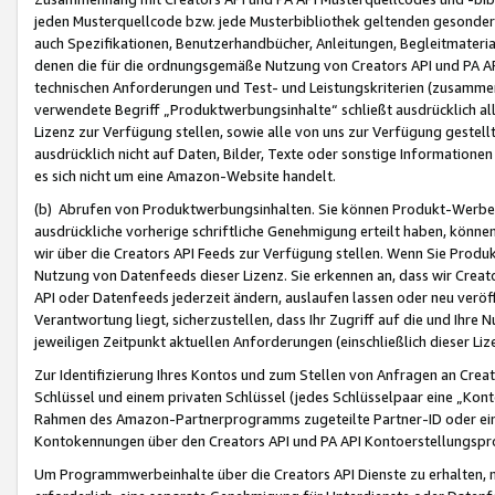
jeden Musterquellcode bzw. jede Musterbibliothek geltenden gesonder
auch Spezifikationen, Benutzerhandbücher, Anleitungen, Begleitmaterial
denen die für die ordnungsgemäße Nutzung von Creators API und PA A
technischen Anforderungen und Test- und Leistungskriterien (zusammen
verwendete Begriff „Produktwerbungsinhalte“ schließt ausdrücklich al
Lizenz zur Verfügung stellen, sowie alle von uns zur Verfügung gestel
ausdrücklich nicht auf Daten, Bilder, Texte oder sonstige Informatione
es sich nicht um eine Amazon-Website handelt.
(b) Abrufen von Produktwerbungsinhalten. Sie können Produkt-Werbein
ausdrückliche vorherige schriftliche Genehmigung erteilt haben, könn
wir über die Creators API Feeds zur Verfügung stellen. Wenn Sie Produk
Nutzung von Datenfeeds dieser Lizenz. Sie erkennen an, dass wir Creat
API oder Datenfeeds jederzeit ändern, auslaufen lassen oder neu veröffe
Verantwortung liegt, sicherzustellen, dass Ihr Zugriff auf die und Ihr
jeweiligen Zeitpunkt aktuellen Anforderungen (einschließlich dieser Liz
Zur Identifizierung Ihres Kontos und zum Stellen von Anfragen an Crea
Schlüssel und einem privaten Schlüssel (jedes Schlüsselpaar eine „Kon
Rahmen des Amazon-Partnerprogramms zugeteilte Partner-ID oder ein
Kontokennungen über den Creators API und PA API Kontoerstellungspro
Um Programmwerbeinhalte über die Creators API Dienste zu erhalten, m