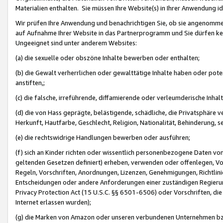
Materialien enthalten. Sie müssen Ihre Website(s) in Ihrer Anwendung ide
Wir prüfen Ihre Anwendung und benachrichtigen Sie, ob sie angenommen
auf Aufnahme Ihrer Website in das Partnerprogramm und Sie dürfen kei
Ungeeignet sind unter anderem Websites:
(a) die sexuelle oder obszöne Inhalte bewerben oder enthalten;
(b) die Gewalt verherrlichen oder gewalttätige Inhalte haben oder pot
anstiften,;
(c) die falsche, irreführende, diffamierende oder verleumderische Inha
(d) die von Hass geprägte, belästigende, schädliche, die Privatsphäre v
Herkunft, Hautfarbe, Geschlecht, Religion, Nationalität, Behinderung, 
(e) die rechtswidrige Handlungen bewerben oder ausführen;
(f) sich an Kinder richten oder wissentlich personenbezogene Daten vo
geltenden Gesetzen definiert) erheben, verwenden oder offenlegen, Vo
Regeln, Vorschriften, Anordnungen, Lizenzen, Genehmigungen, Richtlini
Entscheidungen oder andere Anforderungen einer zuständigen Regierung
Privacy Protection Act (15 U.S.C. §§ 6501-6506) oder Vorschriften, di
Internet erlassen wurden);
(g) die Marken von Amazon oder unseren verbundenen Unternehmen b