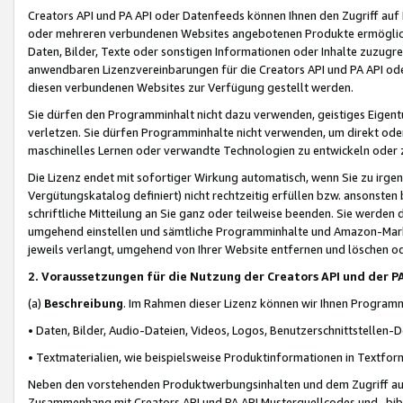
Creators API und PA API oder Datenfeeds können Ihnen den Zugriff auf D
oder mehreren verbundenen Websites angebotenen Produkte ermögliche
Daten, Bilder, Texte oder sonstigen Informationen oder Inhalte zuzugre
anwendbaren Lizenzvereinbarungen für die Creators API und PA API od
diesen verbundenen Websites zur Verfügung gestellt werden.
Sie dürfen den Programminhalt nicht dazu verwenden, geistiges Eigent
verletzen. Sie dürfen Programminhalte nicht verwenden, um direkt ode
maschinelles Lernen oder verwandte Technologien zu entwickeln oder zu
Die Lizenz endet mit sofortiger Wirkung automatisch, wenn Sie zu irg
Vergütungskatalog definiert) nicht rechtzeitig erfüllen bzw. ansonsten
schriftliche Mitteilung an Sie ganz oder teilweise beenden. Sie werden
umgehend einstellen und sämtliche Programminhalte und Amazon-Marke
jeweils verlangt, umgehend von Ihrer Website entfernen und löschen od
2. Voraussetzungen für die Nutzung der Creators API und der P
(a)
Beschreibung
. Im Rahmen dieser Lizenz können wir Ihnen Programmi
• Daten, Bilder, Audio-Dateien, Videos, Logos, Benutzerschnittstellen-
• Textmaterialien, wie beispielsweise Produktinformationen in Textfor
Neben den vorstehenden Produktwerbungsinhalten und dem Zugriff auf 
Zusammenhang mit Creators API und PA API Musterquellcodes und -bibli