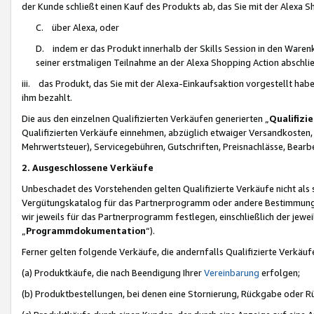
der Kunde schließt einen Kauf des Produkts ab, das Sie mit der Alexa 
C. über Alexa, oder
D. indem er das Produkt innerhalb der Skills Session in den Waren
seiner erstmaligen Teilnahme an der Alexa Shopping Action abschlie
iii. das Produkt, das Sie mit der Alexa-Einkaufsaktion vorgestellt ha
ihm bezahlt.
Die aus den einzelnen Qualifizierten Verkäufen generierten „
Qualifizi
Qualifizierten Verkäufe einnehmen, abzüglich etwaiger Versandkosten
Mehrwertsteuer), Servicegebühren, Gutschriften, Preisnachlässe, Bear
2. Ausgeschlossene Verkäufe
Unbeschadet des Vorstehenden gelten Qualifizierte Verkäufe nicht als
Vergütungskatalog für das Partnerprogramm oder andere Bestimmungen,
wir jeweils für das Partnerprogramm festlegen, einschließlich der jewe
„
Programmdokumentation
“).
Ferner gelten folgende Verkäufe, die andernfalls Qualifizierte Verkä
(a) Produktkäufe, die nach Beendigung Ihrer
Vereinbarung
erfolgen;
(b) Produktbestellungen, bei denen eine Stornierung, Rückgabe oder R