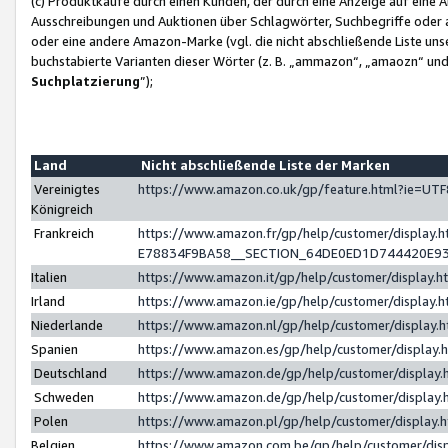
(c) Produktkäufe durch einen Kunden, der durch eine Anzeige auf eine 
Ausschreibungen und Auktionen über Schlagwörter, Suchbegriffe oder 
oder eine andere Amazon-Marke (vgl. die nicht abschließende Liste un
buchstabierte Varianten dieser Wörter (z. B. „ammazon“, „amaozn“ und „
Suchplatzierung
”);
Land
Nicht abschließende Liste der Marken
Vereinigtes
https://www.amazon.co.uk/gp/feature.html?ie=U
Königreich
Frankreich
https://www.amazon.fr/gp/help/customer/displa
E78834F9BA58__SECTION_64DE0ED1D744420E9
Italien
https://www.amazon.it/gp/help/customer/display
Irland
https://www.amazon.ie/gp/help/customer/displa
Niederlande
https://www.amazon.nl/gp/help/customer/display
Spanien
https://www.amazon.es/gp/help/customer/display
Deutschland
https://www.amazon.de/gp/help/customer/displa
Schweden
https://www.amazon.de/gp/help/customer/displa
Polen
https://www.amazon.pl/gp/help/customer/display
Belgien
https://www.amazon.com.be/gp/help/customer/d