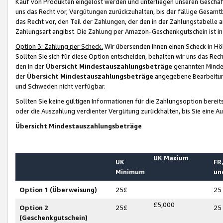
Kauf von Produkten eingelöst werden und unterliegen unseren Geschäf
uns das Recht vor, Vergütungen zurückzuhalten, bis der fällige Gesamt
das Recht vor, den Teil der Zahlungen, der den in der Zahlungstabelle 
Zahlungsart angibst. Die Zahlung per Amazon-Geschenkgutschein ist in
Option 3: Zahlung per Scheck.
Wir übersenden Ihnen einen Scheck in Höh
Sollten Sie sich für diese Option entscheiden, behalten wir uns das Rec
den in der
Übersicht Mindestauszahlungsbeträge
genannten Mindest
der
Übersicht Mindestauszahlungsbeträge
angegebene Bearbeitung
und Schweden nicht verfügbar.
Sollten Sie keine gültigen Informationen für die Zahlungsoption bereit
oder die Auszahlung verdienter Vergütung zurückhalten, bis Sie eine A
Übersicht Mindestauszahlungsbeträge
UK Maxium
UK
FR,
Minimum
un
Option 1 (Überweisung)
25£
25
£5,000
Option 2
25£
25
(Geschenkgutschein)