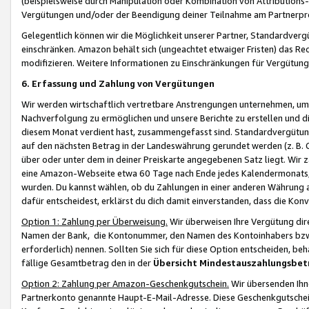
(beispielsweise durch Manipulation oder Kombination von Attributions-
Vergütungen und/oder der Beendigung deiner Teilnahme am Partnerp
Gelegentlich können wir die Möglichkeit unserer Partner, Standardv
einschränken. Amazon behält sich (ungeachtet etwaiger Fristen) das Re
modifizieren. Weitere Informationen zu Einschränkungen für Vergütung
6. Erfassung und Zahlung von Vergütungen
Wir werden wirtschaftlich vertretbare Anstrengungen unternehmen, um 
Nachverfolgung zu ermöglichen und unsere Berichte zu erstellen und di
diesem Monat verdient hast, zusammengefasst sind. Standardvergütung
auf den nächsten Betrag in der Landeswährung gerundet werden (z. B. C
über oder unter dem in deiner Preiskarte angegebenen Satz liegt. Wir
eine Amazon-Webseite etwa 60 Tage nach Ende jedes Kalendermonats, i
wurden. Du kannst wählen, ob du Zahlungen in einer anderen Währung
dafür entscheidest, erklärst du dich damit einverstanden, dass die K
Option 1: Zahlung per Überweisung.
Wir überweisen Ihre Vergütung dir
Namen der Bank, die Kontonummer, den Namen des Kontoinhabers bzw. a
erforderlich) nennen. Sollten Sie sich für diese Option entscheiden, be
fällige Gesamtbetrag den in der
Übersicht Mindestauszahlungsbet
Option 2: Zahlung per Amazon-Geschenkgutschein.
Wir übersenden Ihne
Partnerkonto genannte Haupt-E-Mail-Adresse. Diese Geschenkgutschei