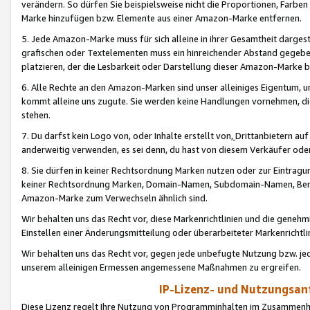
verändern. So dürfen Sie beispielsweise nicht die Proportionen, Farb
Marke hinzufügen bzw. Elemente aus einer Amazon-Marke entfernen.
5. Jede Amazon-Marke muss für sich alleine in ihrer Gesamtheit darge
grafischen oder Textelementen muss ein hinreichender Abstand gegebe
platzieren, der die Lesbarkeit oder Darstellung dieser Amazon-Marke b
6. Alle Rechte an den Amazon-Marken sind unser alleiniges Eigentum, 
kommt alleine uns zugute. Sie werden keine Handlungen vornehmen, 
stehen.
7. Du darfst kein Logo von, oder Inhalte erstellt von,
Drittanbietern au
anderweitig verwenden, es sei denn, du hast von diesem Verkäufer oder
8. Sie dürfen in keiner Rechtsordnung Marken nutzen oder zur Eintragu
keiner Rechtsordnung Marken, Domain-Namen, Subdomain-Namen, Benu
Amazon-Marke zum Verwechseln ähnlich sind.
Wir behalten uns das Recht vor, diese Markenrichtlinien und die gene
Einstellen einer Änderungsmitteilung oder überarbeiteter Markenricht
Wir behalten uns das Recht vor, gegen jede unbefugte Nutzung bzw. jede 
unserem alleinigen Ermessen angemessene Maßnahmen zu ergreifen.
IP-Lizenz- und Nutzungsan
Diese Lizenz regelt Ihre Nutzung von Programminhalten im Zusammen