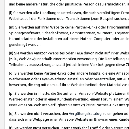
und keine andere natürliche oder juristische Person dazu ermächtigen, a
(l) Sie werden alle Handlungen unterlassen, die nach vernünftigem Erme
Website, auf der Funktionen oder Transaktionen (zum Beispiel suchen, s
(m) Sie werden auf Ihrer Website keine Partner-Links oder Programmin
Spionagesoftware, Schadsoftware, Computerviren, Würmern, Trojaner
Herunterladen oder Installieren auf einem Nutzer-Computer oder ande
genehmigt wurden.
(n) Sie werden Amazon-Websites oder Teile davon nicht auf Ihrer Websi
(z. B., WebView) innerhalb einer Mobilen Anwendung. Die Darstellung ein
Teilnahmevoraussetzungen stellt jedoch keinen Verstoß gegen diese Zif
(o) Sie werden keine Partner-Links oder andere Inhalte, die eine Am
Werbeseiten oder Layer-Werbung einstellen oder bereitstellen, mit Au
bewerben, die eng mit dem auf Ihrer Website befindlichen Material z
(p) Sie werden in Inhalte, die Sie auf einer Amazon-Website platzier
Werbediensten oder in einer Kundenbewertung, einem Forum, einem Wun
einer Amazon-Website verfügbaren Kontext) keine Partner-Links integr
(q) Sie werden nicht versuchen, den
Vergütungskatalog
zu umgehen oder
dass sich eine Webpage einer Amazon-Website im Browser eines Kunden 
(r) Sie werden nicht versuchen, Internetverkehr (Traffic) oder Vergü