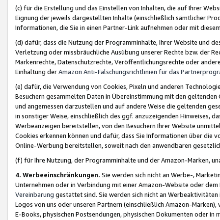
(c) für die Erstellung und das Einstellen von Inhalten, die auf Ihrer We
Eignung der jeweils dargestellten Inhalte (einschließlich sämtlicher 
Informationen, die Sie in einen Partner-Link aufnehmen oder mit diese
(d) dafür, dass die Nutzung der Programminhalte, Ihrer Website und des 
Verletzung oder missbräuchliche Ausübung unserer Rechte bzw. der Recht
Markenrechte, Datenschutzrechte, Veröffentlichungsrechte oder anderer
Einhaltung der
Amazon Anti-Fälschungsrichtlinien für das Partnerpro
(e) dafür, die Verwendung von Cookies, Pixeln und anderen Technologien
Besuchern gesammelten Daten in Übereinstimmung mit den geltenden Ge
und angemessen darzustellen und auf andere Weise die geltenden geset
in sonstiger Weise, einschließlich des ggf. anzuzeigenden Hinweises, d
Werbeanzeigen bereitstellen, von den Besuchern Ihrer Website unmitte
Cookies erkennen können und dafür, dass Sie Informationen über die v
Online-Werbung bereitstellen, soweit nach den anwendbaren gesetzlic
(f) für Ihre Nutzung, der Programminhalte und der Amazon-Marken, u
4. Werbeeinschränkungen.
Sie werden sich nicht an Werbe-, Market
Unternehmen oder in Verbindung mit einer Amazon-Website oder dem Pa
Vereinbarung
gestattet sind. Sie werden sich nicht an Werbeaktivitäten
Logos von uns oder unseren Partnern (einschließlich Amazon-Marken), 
E-Books, physischen Postsendungen, physischen Dokumenten oder in 