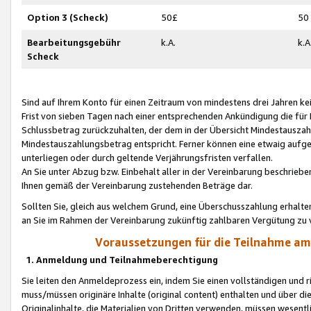
Option 3 (Scheck)
50£
50
Bearbeitungsgebühr
k.A.
k.A
Scheck
Sind auf Ihrem Konto für einen Zeitraum von mindestens drei Jahren kein
Frist von sieben Tagen nach einer entsprechenden Ankündigung die für
Schlussbetrag zurückzuhalten, der dem in der Übersicht Mindestausz
Mindestauszahlungsbetrag entspricht. Ferner können eine etwaig aufg
unterliegen oder durch geltende Verjährungsfristen verfallen.
An Sie unter Abzug bzw. Einbehalt aller in der Vereinbarung beschrieb
Ihnen gemäß der Vereinbarung zustehenden Beträge dar.
Sollten Sie, gleich aus welchem Grund, eine Überschusszahlung erhalte
an Sie im Rahmen der Vereinbarung zukünftig zahlbaren Vergütung zu 
Voraussetzungen für die Teilnahme a
1. Anmeldung und Teilnahmeberechtigung
Sie leiten den Anmeldeprozess ein, indem Sie einen vollständigen und 
muss/müssen originäre Inhalte (original content) enthalten und über d
Originalinhalte, die Materialien von Dritten verwenden, müssen wese