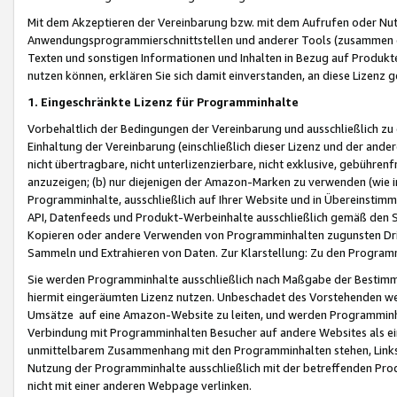
Mit dem Akzeptieren der Vereinbarung bzw. mit dem Aufrufen oder Nutz
Anwendungsprogrammierschnittstellen und anderer Tools (zusammen die
Texten und sonstigen Informationen und Inhalten in Bezug auf Produkte
nutzen können, erklären Sie sich damit einverstanden, an diese Lizenz 
1. Eingeschränkte Lizenz für Programminhalte
Vorbehaltlich der Bedingungen der Vereinbarung und ausschließlich z
Einhaltung der Vereinbarung (einschließlich dieser Lizenz und der ande
nicht übertragbare, nicht unterlizenzierbare, nicht exklusive, gebühren
anzuzeigen; (b) nur diejenigen der Amazon-Marken zu verwenden (wie in 
Programminhalte, ausschließlich auf Ihrer Website und in Übereinstimmu
API, Datenfeeds und Produkt-Werbeinhalte ausschließlich gemäß den Spe
Kopieren oder andere Verwenden von Programminhalten zugunsten Dri
Sammeln und Extrahieren von Daten. Zur Klarstellung: Zu den Program
Sie werden Programminhalte ausschließlich nach Maßgabe der Besti
hiermit eingeräumten Lizenz nutzen. Unbeschadet des Vorstehenden we
Umsätze auf eine Amazon-Website zu leiten, und werden Programminhal
Verbindung mit Programminhalten Besucher auf andere Websites als ein
unmittelbarem Zusammenhang mit den Programminhalten stehen, Links z
Nutzung der Programminhalte ausschließlich mit der betreffenden Pr
nicht mit einer anderen Webpage verlinken.