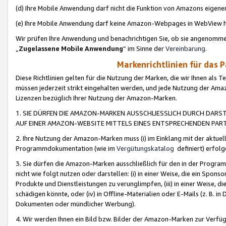
(d) Ihre Mobile Anwendung darf nicht die Funktion von Amazons eige
(e) Ihre Mobile Anwendung darf keine Amazon-Webpages in WebView 
Wir prüfen Ihre Anwendung und benachrichtigen Sie, ob sie angenomm
„
Zugelassene Mobile Anwendung
“ im Sinne der
Vereinbarung
.
Markenrichtlinien für das 
Diese Richtlinien gelten für die Nutzung der Marken, die wir Ihnen als 
müssen jederzeit strikt eingehalten werden, und jede Nutzung der Ama
Lizenzen bezüglich Ihrer Nutzung der Amazon-Marken.
1. SIE DÜRFEN DIE AMAZON-MARKEN AUSSCHLIESSLICH DURCH DARS
AUF EINER AMAZON-WEBSITE MITTELS EINES ENTSPRECHENDEN PART
2. Ihre Nutzung der Amazon-Marken muss (i) im Einklang mit der aktuells
Programmdokumentation (wie im
Vergütungskatalog
definiert) erfolg
3. Sie dürfen die Amazon-Marken ausschließlich für den in der Progr
nicht wie folgt nutzen oder darstellen: (i) in einer Weise, die ein Spo
Produkte und Dienstleistungen zu verunglimpfen, (iii) in einer Weise
schädigen könnte, oder (iv) in Offline-Materialien oder E-Mails (z. B.
Dokumenten oder mündlicher Werbung).
4. Wir werden Ihnen ein Bild bzw. Bilder der Amazon-Marken zur Verfüg