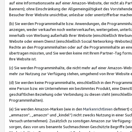
auf eine Informationsseite auf einer Amazon-Website, der nicht als Part
Bannern); ohne Einschränkung der Allgemeingültigkeit des Vorstehende
Besucher Ihrer Website unsichtbar, unlesbar oder unentzifferbar mache
(b) Sie werden Programminhalte bzw. Anwendungen, die Programminhalt
anzeigen, weder verkaufen noch weiterverkaufen, weitergeben, unterli
innerhalb von Werbung außerhalb Ihrer Website (einschließlich Werbun
Website oder einem Dienst (einschließlich Social Networking-Website
Rechte an den Programminhalten oder auf die Programminhalte an eine a
übertragen müssten, und Sie werden keine mit Ihrem Partner-Tag formati
Ihre Website ist.
(c) Sie werden Programminhalte, die nicht mehr auf einer Amazon-Websit
mehr zur Nutzung zur Verfügung stehen, umgehend von Ihrer Website e
(d) Sie werden keine Programminhalte, einschließlich in den Programmin
eine Person bzw. ein Unternehmen ein bestimmtes Produkt, eine Dienstle
geschäftlichen Beziehung oder Verbindung zu diesen steht (einschließli
Programminhalten).
(e) Sie werden Amazon-Marken (wie in den
Markenrichtlinien
definiert) 
„ammazon“, „amaozn“ und „kindel“) nicht zwecks Nutzung in einer Suc
Versuch unternehmen). Zusätzlich zu sonstigen Amazon zur Verfügung 
sorgen, dass von uns benannte Suchmaschinen Geschützte Begriffe (wie 