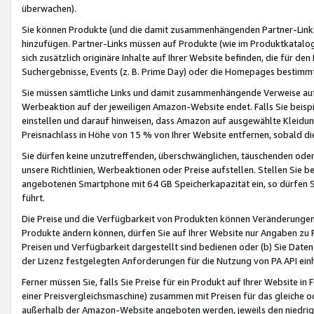
überwachen).
Sie können Produkte (und die damit zusammenhängenden Partner-Links)
hinzufügen. Partner-Links müssen auf Produkte (wie im Produktkatalog de
sich zusätzlich originäre Inhalte auf Ihrer Website befinden, die für 
Suchergebnisse, Events (z. B. Prime Day) oder die Homepages bestimmte
Sie müssen sämtliche Links und damit zusammenhängende Verweise auf z
Werbeaktion auf der jeweiligen Amazon-Website endet. Falls Sie beisp
einstellen und darauf hinweisen, dass Amazon auf ausgewählte Kleidun
Preisnachlass in Höhe von 15 % von Ihrer Website entfernen, sobald di
Sie dürfen keine unzutreffenden, überschwänglichen, täuschenden od
unsere Richtlinien, Werbeaktionen oder Preise aufstellen. Stellen Sie 
angebotenen Smartphone mit 64 GB Speicherkapazität ein, so dürfen S
führt.
Die Preise und die Verfügbarkeit von Produkten können Veränderungen 
Produkte ändern können, dürfen Sie auf Ihrer Website nur Angaben zu P
Preisen und Verfügbarkeit dargestellt sind bedienen oder (b) Sie Daten
der Lizenz festgelegten Anforderungen für die Nutzung von PA API einh
Ferner müssen Sie, falls Sie Preise für ein Produkt auf Ihrer Website in 
einer Preisvergleichsmaschine) zusammen mit Preisen für das gleiche o
außerhalb der Amazon-Website angeboten werden, jeweils den niedrigst