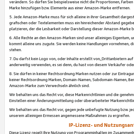
verändern. So dürfen Sie beispielsweise nicht die Proportionen, Farb
Marke hinzufügen bzw. Elemente aus einer Amazon-Marke entfernen.
5. Jede Amazon-Marke muss für sich alleine in ihrer Gesamtheit darge
grafischen oder Textelementen muss ein hinreichender Abstand gegebe
platzieren, der die Lesbarkeit oder Darstellung dieser Amazon-Marke b
6. Alle Rechte an den Amazon-Marken sind unser alleiniges Eigentum, 
kommt alleine uns zugute. Sie werden keine Handlungen vornehmen, 
stehen.
7. Du darfst kein Logo von, oder Inhalte erstellt von,
Drittanbietern au
anderweitig verwenden, es sei denn, du hast von diesem Verkäufer oder
8. Sie dürfen in keiner Rechtsordnung Marken nutzen oder zur Eintragu
keiner Rechtsordnung Marken, Domain-Namen, Subdomain-Namen, Benu
Amazon-Marke zum Verwechseln ähnlich sind.
Wir behalten uns das Recht vor, diese Markenrichtlinien und die gene
Einstellen einer Änderungsmitteilung oder überarbeiteter Markenricht
Wir behalten uns das Recht vor, gegen jede unbefugte Nutzung bzw. jede 
unserem alleinigen Ermessen angemessene Maßnahmen zu ergreifen.
IP-Lizenz- und Nutzungsan
Diese Lizenz regelt Ihre Nutzung von Programminhalten im Zusammen