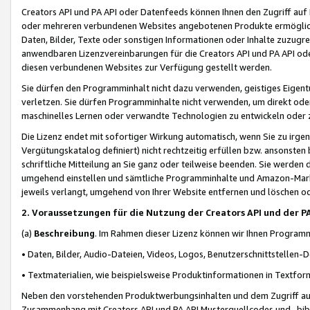
Creators API und PA API oder Datenfeeds können Ihnen den Zugriff auf D
oder mehreren verbundenen Websites angebotenen Produkte ermögliche
Daten, Bilder, Texte oder sonstigen Informationen oder Inhalte zuzugre
anwendbaren Lizenzvereinbarungen für die Creators API und PA API od
diesen verbundenen Websites zur Verfügung gestellt werden.
Sie dürfen den Programminhalt nicht dazu verwenden, geistiges Eigent
verletzen. Sie dürfen Programminhalte nicht verwenden, um direkt ode
maschinelles Lernen oder verwandte Technologien zu entwickeln oder zu
Die Lizenz endet mit sofortiger Wirkung automatisch, wenn Sie zu irg
Vergütungskatalog definiert) nicht rechtzeitig erfüllen bzw. ansonsten
schriftliche Mitteilung an Sie ganz oder teilweise beenden. Sie werden
umgehend einstellen und sämtliche Programminhalte und Amazon-Marke
jeweils verlangt, umgehend von Ihrer Website entfernen und löschen od
2. Voraussetzungen für die Nutzung der Creators API und der P
(a)
Beschreibung
. Im Rahmen dieser Lizenz können wir Ihnen Programmi
• Daten, Bilder, Audio-Dateien, Videos, Logos, Benutzerschnittstellen-
• Textmaterialien, wie beispielsweise Produktinformationen in Textfor
Neben den vorstehenden Produktwerbungsinhalten und dem Zugriff auf 
Zusammenhang mit Creators API und PA API Musterquellcodes und -bibli