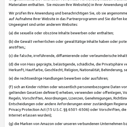
Materialien enthalten. Sie müssen Ihre Website(s) in Ihrer Anwendung ide
Wir prüfen Ihre Anwendung und benachrichtigen Sie, ob sie angenommen
auf Aufnahme Ihrer Website in das Partnerprogramm und Sie dürfen kei
Ungeeignet sind unter anderem Websites:
(a) die sexuelle oder obszöne Inhalte bewerben oder enthalten;
(b) die Gewalt verherrlichen oder gewalttätige Inhalte haben oder pot
anstiften,;
(c) die falsche, irreführende, diffamierende oder verleumderische Inha
(d) die von Hass geprägte, belästigende, schädliche, die Privatsphäre v
Herkunft, Hautfarbe, Geschlecht, Religion, Nationalität, Behinderung, 
(e) die rechtswidrige Handlungen bewerben oder ausführen;
(f) sich an Kinder richten oder wissentlich personenbezogene Daten vo
geltenden Gesetzen definiert) erheben, verwenden oder offenlegen, Vo
Regeln, Vorschriften, Anordnungen, Lizenzen, Genehmigungen, Richtlini
Entscheidungen oder andere Anforderungen einer zuständigen Regierung
Privacy Protection Act (15 U.S.C. §§ 6501-6506) oder Vorschriften, di
Internet erlassen wurden);
(g) die Marken von Amazon oder unseren verbundenen Unternehmen b