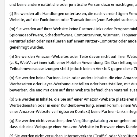
und keine andere natürliche oder juristische Person dazu ermächtigen, a
(l) Sie werden alle Handlungen unterlassen, die nach vernünftigem Erme
Website, auf der Funktionen oder Transaktionen (zum Beispiel suchen, s
(m) Sie werden auf Ihrer Website keine Partner-Links oder Programmin
Spionagesoftware, Schadsoftware, Computerviren, Würmern, Trojaner
Herunterladen oder Installieren auf einem Nutzer-Computer oder ande
genehmigt wurden.
(n) Sie werden Amazon-Websites oder Teile davon nicht auf Ihrer Websi
(z. B., WebView) innerhalb einer Mobilen Anwendung. Die Darstellung ein
Teilnahmevoraussetzungen stellt jedoch keinen Verstoß gegen diese Zif
(o) Sie werden keine Partner-Links oder andere Inhalte, die eine Am
Werbeseiten oder Layer-Werbung einstellen oder bereitstellen, mit Au
bewerben, die eng mit dem auf Ihrer Website befindlichen Material z
(p) Sie werden in Inhalte, die Sie auf einer Amazon-Website platzier
Werbediensten oder in einer Kundenbewertung, einem Forum, einem Wun
einer Amazon-Website verfügbaren Kontext) keine Partner-Links integr
(q) Sie werden nicht versuchen, den
Vergütungskatalog
zu umgehen oder
dass sich eine Webpage einer Amazon-Website im Browser eines Kunden 
(r) Sie werden nicht versuchen, Internetverkehr (Traffic) oder Vergü