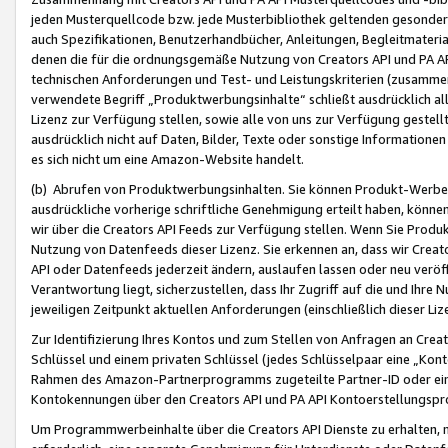
jeden Musterquellcode bzw. jede Musterbibliothek geltenden gesonder
auch Spezifikationen, Benutzerhandbücher, Anleitungen, Begleitmaterial
denen die für die ordnungsgemäße Nutzung von Creators API und PA A
technischen Anforderungen und Test- und Leistungskriterien (zusammen
verwendete Begriff „Produktwerbungsinhalte“ schließt ausdrücklich al
Lizenz zur Verfügung stellen, sowie alle von uns zur Verfügung gestel
ausdrücklich nicht auf Daten, Bilder, Texte oder sonstige Informatione
es sich nicht um eine Amazon-Website handelt.
(b) Abrufen von Produktwerbungsinhalten. Sie können Produkt-Werbein
ausdrückliche vorherige schriftliche Genehmigung erteilt haben, könn
wir über die Creators API Feeds zur Verfügung stellen. Wenn Sie Produk
Nutzung von Datenfeeds dieser Lizenz. Sie erkennen an, dass wir Creat
API oder Datenfeeds jederzeit ändern, auslaufen lassen oder neu veröffe
Verantwortung liegt, sicherzustellen, dass Ihr Zugriff auf die und Ihr
jeweiligen Zeitpunkt aktuellen Anforderungen (einschließlich dieser Liz
Zur Identifizierung Ihres Kontos und zum Stellen von Anfragen an Crea
Schlüssel und einem privaten Schlüssel (jedes Schlüsselpaar eine „Kon
Rahmen des Amazon-Partnerprogramms zugeteilte Partner-ID oder ein
Kontokennungen über den Creators API und PA API Kontoerstellungspro
Um Programmwerbeinhalte über die Creators API Dienste zu erhalten, m