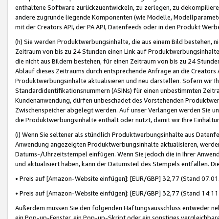
enthaltene Software zurückzuentwickeln, zu zerlegen, zu dekompilier
andere zugrunde liegende Komponenten (wie Modelle, Modellparameter
mit der Creators API, der PA API, Datenfeeds oder in den Produkt Werb
(h) Sie werden Produktwerbungsinhalte, die aus einem Bild bestehen, ni
Zeitraum von bis zu 24 Stunden einen Link auf Produktwerbungsinhalte
die nicht aus Bildern bestehen, für einen Zeitraum von bis zu 24 Stund
Ablauf dieses Zeitraums durch entsprechende Anfrage an die Creators 
Produktwerbungsinhalte aktualisieren und neu darstellen. Sofern wir Ih
Standardidentifikationsnummern (ASINs) für einen unbestimmten Zeitra
Kundenanwendung, dürfen unbeschadet des Vorstehenden Produktwerbu
Zwischenspeicher abgelegt werden. Auf unser Verlangen werden Sie un
die Produktwerbungsinhalte enthält oder nutzt, damit wir Ihre Einhalt
(i) Wenn Sie seltener als stündlich Produktwerbungsinhalte aus Datenfe
Anwendung angezeigten Produktwerbungsinhalte aktualisieren, werden 
Datums-/Uhrzeitstempel einfügen. Wenn Sie jedoch die in Ihrer Anwe
und aktualisiert haben, kann der Datumsteil des Stempels entfallen. Dies
• Preis auf [Amazon-Website einfügen]: [EUR/GBP] 32,77 (Stand 07.01.
• Preis auf [Amazon-Website einfügen]: [EUR/GBP] 32,77 (Stand 14:11 
Außerdem müssen Sie den folgenden Haftungsausschluss entweder neb
ein Pop-up-Fenster, ein Pop-up-Skript oder ein sonstiges vergleichba