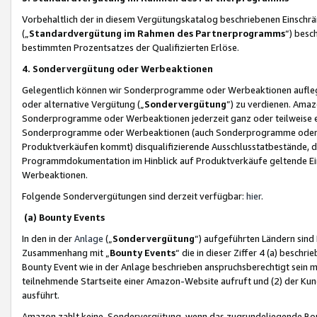
Vorbehaltlich der in diesem Vergütungskatalog beschriebenen Einschr
(„
Standardvergütung im Rahmen des Partnerprogramms
“) besc
bestimmten Prozentsatzes der Qualifizierten Erlöse.
4. Sondervergütung oder Werbeaktionen
Gelegentlich können wir Sonderprogramme oder Werbeaktionen auflegen,
oder alternative Vergütung („
Sondervergütung
”) zu verdienen. Amazo
Sonderprogramme oder Werbeaktionen jederzeit ganz oder teilweise einz
Sonderprogramme oder Werbeaktionen (auch Sonderprogramme oder We
Produktverkäufen kommt) disqualifizierende Ausschlusstatbestände, di
Programmdokumentation im Hinblick auf Produktverkäufe geltende E
Werbeaktionen.
Folgende Sondervergütungen sind derzeit verfügbar:
hier
.
(a) Bounty Events
In den in der
Anlage
(„
Sondervergütung
“) aufgeführten Ländern sind
Zusammenhang mit „
Bounty Events
“ die in dieser Ziffer 4 (a) besch
Bounty Event wie in der Anlage beschrieben anspruchsberechtigt sein mu
teilnehmende Startseite einer Amazon-Website aufruft und (2) der Kun
ausführt.
Amazon zahlt keine Sondervergütung, wenn das zugrundeliegende Boun