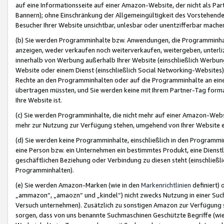
auf eine Informationsseite auf einer Amazon-Website, der nicht als Part
Bannern); ohne Einschränkung der Allgemeingültigkeit des Vorstehende
Besucher Ihrer Website unsichtbar, unlesbar oder unentzifferbar mache
(b) Sie werden Programminhalte bzw. Anwendungen, die Programminhalt
anzeigen, weder verkaufen noch weiterverkaufen, weitergeben, unterli
innerhalb von Werbung außerhalb Ihrer Website (einschließlich Werbun
Website oder einem Dienst (einschließlich Social Networking-Website
Rechte an den Programminhalten oder auf die Programminhalte an eine a
übertragen müssten, und Sie werden keine mit Ihrem Partner-Tag formati
Ihre Website ist.
(c) Sie werden Programminhalte, die nicht mehr auf einer Amazon-Websit
mehr zur Nutzung zur Verfügung stehen, umgehend von Ihrer Website e
(d) Sie werden keine Programminhalte, einschließlich in den Programmin
eine Person bzw. ein Unternehmen ein bestimmtes Produkt, eine Dienstle
geschäftlichen Beziehung oder Verbindung zu diesen steht (einschließli
Programminhalten).
(e) Sie werden Amazon-Marken (wie in den
Markenrichtlinien
definiert) 
„ammazon“, „amaozn“ und „kindel“) nicht zwecks Nutzung in einer Suc
Versuch unternehmen). Zusätzlich zu sonstigen Amazon zur Verfügung 
sorgen, dass von uns benannte Suchmaschinen Geschützte Begriffe (wie 