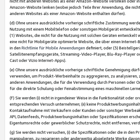
nicht mit anderen Websites als einer Amazon-Website verlinken oder i
Amazon-Website lenken (wobei jedoch Teile Ihrer Anwendung, die nich
anderen Websites als einer Amazon-Website enthalten dürfen).
(d) Ohne unsere ausdrückliche vorherige schriftliche Zustimmung werd
Nutzung mit einem Mobiltelefon oder sonstigen Mobilgerät entwickelt
(1) Websites, die nicht für die Nutzung mit solchen Geräten entwickelt
eine nicht für Mobilgeräte optimierte Website, die über einen Interne
in den
Richtlinie für Mobile Anwendungen
definiert, oder (3) Beistellge
Satellitenempfangsgeräte, Streaming-Video-Player, Blu-Ray-Player ode
Cast oder Vizio Internet-Apps).
(e) Ohne unsere ausdrückliche vorherige schriftliche Genehmigung dürfe
verwenden, um Produkt-Werbeinhalte zu aggregieren, zu analysieren, 
anderen Anwendungen, die für die Verwendung durch Personen oder Or
für die direkte Schulung oder Feinabstimmung eines maschinellen Lern
(f) Sie werden (i) nicht in irgendeiner Weise in die Funktionalität ode
entsprechenden Versuch unternehmen; (ii) keine Produktwerbungsinha
Kontaktaufnahme mit Verkäufern oder Kunden oder sonstiger Werbeaktiv
API, Datenfeeds, Produktwerbungsinhalten oder Spezifikationen erschei
Eigentumsrechte oder gewerblicher Schutzrechte, nicht entfernen, verd
(g) Sie werden nicht versuchen, (i) die Spezifikationen oder die in de
manipulieren, zu reparieren oder anderweitig abgeleitete Werke davon z