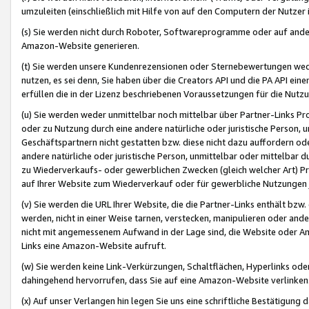
umzuleiten (einschließlich mit Hilfe von auf den Computern der Nutzer i
(s) Sie werden nicht durch Roboter, Softwareprogramme oder auf andere
Amazon-Website generieren.
(t) Sie werden unsere Kundenrezensionen oder Sternebewertungen wed
nutzen, es sei denn, Sie haben über die Creators API und die PA API e
erfüllen die in der Lizenz beschriebenen Voraussetzungen für die Nutzu
(u) Sie werden weder unmittelbar noch mittelbar über Partner-Links P
oder zu Nutzung durch eine andere natürliche oder juristische Person,
Geschäftspartnern nicht gestatten bzw. diese nicht dazu auffordern od
andere natürliche oder juristische Person, unmittelbar oder mittelbar
zu Wiederverkaufs- oder gewerblichen Zwecken (gleich welcher Art) 
auf Ihrer Website zum Wiederverkauf oder für gewerbliche Nutzungen 
(v) Sie werden die URL Ihrer Website, die die Partner-Links enthält b
werden, nicht in einer Weise tarnen, verstecken, manipulieren oder and
nicht mit angemessenem Aufwand in der Lage sind, die Website oder A
Links eine Amazon-Website aufruft.
(w) Sie werden keine Link-Verkürzungen, Schaltflächen, Hyperlinks ode
dahingehend hervorrufen, dass Sie auf eine Amazon-Website verlinken
(x) Auf unser Verlangen hin legen Sie uns eine schriftliche Bestätigung