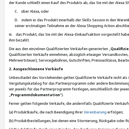
der Kunde schließt einen Kauf des Produkts ab, das Sie mit der Alexa 
C. über Alexa, oder
D. indem er das Produkt innerhalb der Skills Session in den Waren
seiner erstmaligen Teilnahme an der Alexa Shopping Action abschlie
iii. das Produkt, das Sie mit der Alexa-Einkaufsaktion vorgestellt ha
ihm bezahlt.
Die aus den einzelnen Qualifizierten Verkäufen generierten „
Qualifizi
Qualifizierten Verkäufe einnehmen, abzüglich etwaiger Versandkosten
Mehrwertsteuer), Servicegebühren, Gutschriften, Preisnachlässe, Bear
2. Ausgeschlossene Verkäufe
Unbeschadet des Vorstehenden gelten Qualifizierte Verkäufe nicht als
Vergütungskatalog für das Partnerprogramm oder andere Bestimmungen,
wir jeweils für das Partnerprogramm festlegen, einschließlich der jewe
„
Programmdokumentation
“).
Ferner gelten folgende Verkäufe, die andernfalls Qualifizierte Verkä
(a) Produktkäufe, die nach Beendigung Ihrer
Vereinbarung
erfolgen;
(b) Produktbestellungen, bei denen eine Stornierung, Rückgabe oder R