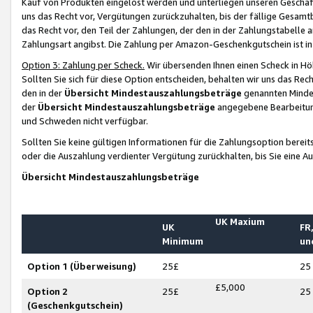
Kauf von Produkten eingelöst werden und unterliegen unseren Geschäf
uns das Recht vor, Vergütungen zurückzuhalten, bis der fällige Gesamt
das Recht vor, den Teil der Zahlungen, der den in der Zahlungstabelle 
Zahlungsart angibst. Die Zahlung per Amazon-Geschenkgutschein ist in
Option 3: Zahlung per Scheck.
Wir übersenden Ihnen einen Scheck in Höh
Sollten Sie sich für diese Option entscheiden, behalten wir uns das Rec
den in der
Übersicht Mindestauszahlungsbeträge
genannten Mindest
der
Übersicht Mindestauszahlungsbeträge
angegebene Bearbeitung
und Schweden nicht verfügbar.
Sollten Sie keine gültigen Informationen für die Zahlungsoption bereit
oder die Auszahlung verdienter Vergütung zurückhalten, bis Sie eine A
Übersicht Mindestauszahlungsbeträge
UK Maxium
UK
FR,
Minimum
un
Option 1 (Überweisung)
25£
25
£5,000
Option 2
25£
25
(Geschenkgutschein)