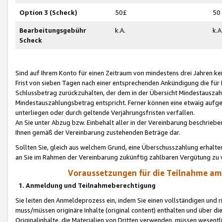
Option 3 (Scheck)
50£
50
Bearbeitungsgebühr
k.A.
k.A
Scheck
Sind auf Ihrem Konto für einen Zeitraum von mindestens drei Jahren kein
Frist von sieben Tagen nach einer entsprechenden Ankündigung die für
Schlussbetrag zurückzuhalten, der dem in der Übersicht Mindestausz
Mindestauszahlungsbetrag entspricht. Ferner können eine etwaig aufg
unterliegen oder durch geltende Verjährungsfristen verfallen.
An Sie unter Abzug bzw. Einbehalt aller in der Vereinbarung beschrieb
Ihnen gemäß der Vereinbarung zustehenden Beträge dar.
Sollten Sie, gleich aus welchem Grund, eine Überschusszahlung erhalte
an Sie im Rahmen der Vereinbarung zukünftig zahlbaren Vergütung zu 
Voraussetzungen für die Teilnahme a
1. Anmeldung und Teilnahmeberechtigung
Sie leiten den Anmeldeprozess ein, indem Sie einen vollständigen und 
muss/müssen originäre Inhalte (original content) enthalten und über d
Originalinhalte, die Materialien von Dritten verwenden, müssen wese