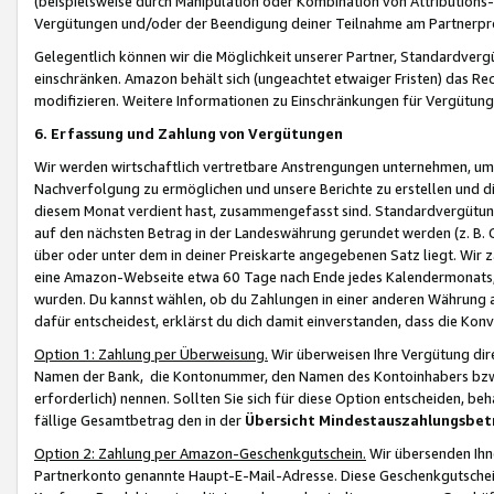
(beispielsweise durch Manipulation oder Kombination von Attributions-
Vergütungen und/oder der Beendigung deiner Teilnahme am Partnerp
Gelegentlich können wir die Möglichkeit unserer Partner, Standardv
einschränken. Amazon behält sich (ungeachtet etwaiger Fristen) das Re
modifizieren. Weitere Informationen zu Einschränkungen für Vergütung
6. Erfassung und Zahlung von Vergütungen
Wir werden wirtschaftlich vertretbare Anstrengungen unternehmen, um 
Nachverfolgung zu ermöglichen und unsere Berichte zu erstellen und di
diesem Monat verdient hast, zusammengefasst sind. Standardvergütung
auf den nächsten Betrag in der Landeswährung gerundet werden (z. B. C
über oder unter dem in deiner Preiskarte angegebenen Satz liegt. Wir
eine Amazon-Webseite etwa 60 Tage nach Ende jedes Kalendermonats, i
wurden. Du kannst wählen, ob du Zahlungen in einer anderen Währung
dafür entscheidest, erklärst du dich damit einverstanden, dass die K
Option 1: Zahlung per Überweisung.
Wir überweisen Ihre Vergütung dir
Namen der Bank, die Kontonummer, den Namen des Kontoinhabers bzw. a
erforderlich) nennen. Sollten Sie sich für diese Option entscheiden, be
fällige Gesamtbetrag den in der
Übersicht Mindestauszahlungsbet
Option 2: Zahlung per Amazon-Geschenkgutschein.
Wir übersenden Ihne
Partnerkonto genannte Haupt-E-Mail-Adresse. Diese Geschenkgutschei