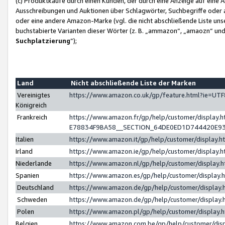
(c) Produktkäufe durch einen Kunden, der durch eine Anzeige auf eine 
Ausschreibungen und Auktionen über Schlagwörter, Suchbegriffe oder 
oder eine andere Amazon-Marke (vgl. die nicht abschließende Liste un
buchstabierte Varianten dieser Wörter (z. B. „ammazon“, „amaozn“ und „
Suchplatzierung
”);
Land
Nicht abschließende Liste der Marken
Vereinigtes
https://www.amazon.co.uk/gp/feature.html?ie=U
Königreich
Frankreich
https://www.amazon.fr/gp/help/customer/displa
E78834F9BA58__SECTION_64DE0ED1D744420E9
Italien
https://www.amazon.it/gp/help/customer/display
Irland
https://www.amazon.ie/gp/help/customer/displa
Niederlande
https://www.amazon.nl/gp/help/customer/display
Spanien
https://www.amazon.es/gp/help/customer/display
Deutschland
https://www.amazon.de/gp/help/customer/displa
Schweden
https://www.amazon.de/gp/help/customer/displa
Polen
https://www.amazon.pl/gp/help/customer/display
Belgien
https://www.amazon.com.be/gp/help/customer/d