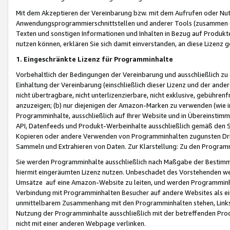
Mit dem Akzeptieren der Vereinbarung bzw. mit dem Aufrufen oder Nutz
Anwendungsprogrammierschnittstellen und anderer Tools (zusammen die
Texten und sonstigen Informationen und Inhalten in Bezug auf Produkte
nutzen können, erklären Sie sich damit einverstanden, an diese Lizenz 
1. Eingeschränkte Lizenz für Programminhalte
Vorbehaltlich der Bedingungen der Vereinbarung und ausschließlich z
Einhaltung der Vereinbarung (einschließlich dieser Lizenz und der ande
nicht übertragbare, nicht unterlizenzierbare, nicht exklusive, gebühren
anzuzeigen; (b) nur diejenigen der Amazon-Marken zu verwenden (wie in 
Programminhalte, ausschließlich auf Ihrer Website und in Übereinstimmu
API, Datenfeeds und Produkt-Werbeinhalte ausschließlich gemäß den Spe
Kopieren oder andere Verwenden von Programminhalten zugunsten Dri
Sammeln und Extrahieren von Daten. Zur Klarstellung: Zu den Program
Sie werden Programminhalte ausschließlich nach Maßgabe der Besti
hiermit eingeräumten Lizenz nutzen. Unbeschadet des Vorstehenden we
Umsätze auf eine Amazon-Website zu leiten, und werden Programminhal
Verbindung mit Programminhalten Besucher auf andere Websites als ein
unmittelbarem Zusammenhang mit den Programminhalten stehen, Links z
Nutzung der Programminhalte ausschließlich mit der betreffenden Pr
nicht mit einer anderen Webpage verlinken.