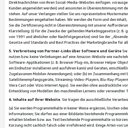
Direktnachrichten von Ihren Social-Media-Websites einfügen. vorausg
Kunden angemeldet werden) und ansonsten in Übereinstimmung mit der
stehen. Auf unser Verlangen stellen Sie uns repräsentative Mustermater
Bestimmungen eingehalten haben. Wir werden die Form und den Inhalt, di
Sie die Zertifizierung nicht in Übereinstimmung mit unserer Aufforderu
Klarstellung: (i) Für die Zwecke der geltenden Marketinggesetze (z. 
von 1991 und ähnlicher oder Nachfolgegesetze) sind Sie der „Absender“ j
Gesetze und Standards und Best Practices der Marketingbranche für 
5. Verbreitung von Partner-Links über Software und Geräte
Sie
nutzen bzw. keine Verlinkungen auf eine Amazon-Website wie nachsteh
Software-Applikationen (z. B. Browser Plug-ins, Browser Helper Objec
ein Endnutzer installieren und ausführen kann) und Geräten, einschlie
Zugelassenen Mobilen Anwendungen); oder (b) im Zusammenhang mit bzw.
Satellitenempfangsgeräte, Streaming-Video-Playern, Blu-Ray-Playern 
Viera Cast oder Vizio Internet Apps). Sie werden ohne ausdrückliche v
Entwicklung von Modellen des maschinellen Lernens oder verwandter 
6. Inhalte auf Ihrer Website
. Sie tragen die ausschließliche Verantwo
(a) Sie werden Programminhalte in keiner Weise ergänzen, löschen oder
Informationen; Sie dürfen aus einer Bilddatei bestehende Programminhal
erhalten bleiben bzw. aus Text bestehende Programminhalte so kürzen, 
Kürzung nicht sachlich falsch oder irreführend wird. Einige Arten von L