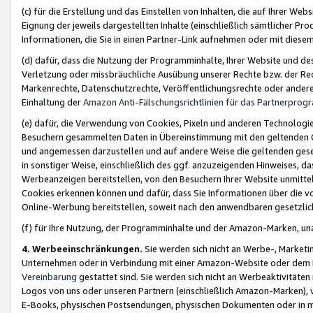
(c) für die Erstellung und das Einstellen von Inhalten, die auf Ihrer We
Eignung der jeweils dargestellten Inhalte (einschließlich sämtlicher 
Informationen, die Sie in einen Partner-Link aufnehmen oder mit diese
(d) dafür, dass die Nutzung der Programminhalte, Ihrer Website und des 
Verletzung oder missbräuchliche Ausübung unserer Rechte bzw. der Recht
Markenrechte, Datenschutzrechte, Veröffentlichungsrechte oder anderer
Einhaltung der
Amazon Anti-Fälschungsrichtlinien für das Partnerpro
(e) dafür, die Verwendung von Cookies, Pixeln und anderen Technologien
Besuchern gesammelten Daten in Übereinstimmung mit den geltenden Ge
und angemessen darzustellen und auf andere Weise die geltenden geset
in sonstiger Weise, einschließlich des ggf. anzuzeigenden Hinweises, d
Werbeanzeigen bereitstellen, von den Besuchern Ihrer Website unmitte
Cookies erkennen können und dafür, dass Sie Informationen über die v
Online-Werbung bereitstellen, soweit nach den anwendbaren gesetzlic
(f) für Ihre Nutzung, der Programminhalte und der Amazon-Marken, u
4. Werbeeinschränkungen.
Sie werden sich nicht an Werbe-, Market
Unternehmen oder in Verbindung mit einer Amazon-Website oder dem Pa
Vereinbarung
gestattet sind. Sie werden sich nicht an Werbeaktivitäten
Logos von uns oder unseren Partnern (einschließlich Amazon-Marken), 
E-Books, physischen Postsendungen, physischen Dokumenten oder in 