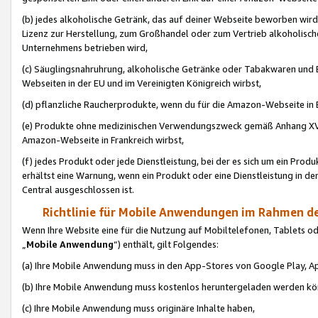
(b) jedes alkoholische Getränk, das auf deiner Webseite beworben wird
Lizenz zur Herstellung, zum Großhandel oder zum Vertrieb alkoholisch
Unternehmens betrieben wird,
(c) Säuglingsnahruhrung, alkoholische Getränke oder Tabakwaren und E
Webseiten in der EU und im Vereinigten Königreich wirbst,
(d) pflanzliche Raucherprodukte, wenn du für die Amazon-Webseite in B
(e) Produkte ohne medizinischen Verwendungszweck gemäß Anhang XVI 
Amazon-Webseite in Frankreich wirbst,
(f) jedes Produkt oder jede Dienstleistung, bei der es sich um ein Prod
erhältst eine Warnung, wenn ein Produkt oder eine Dienstleistung in de
Central ausgeschlossen ist.
Richtlinie für Mobile Anwendungen im Rahmen de
Wenn Ihre Website eine für die Nutzung auf Mobiltelefonen, Tablets 
„
Mobile Anwendung
“) enthält, gilt Folgendes:
(a) Ihre Mobile Anwendung muss in den App-Stores von Google Play, A
(b) Ihre Mobile Anwendung muss kostenlos heruntergeladen werden könn
(c) Ihre Mobile Anwendung muss originäre Inhalte haben,