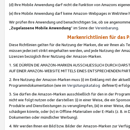
(d) Ihre Mobile Anwendung darf nicht die Funktion von Amazons eige
(e) Ihre Mobile Anwendung darf keine Amazon-Webpages in WebView 
Wir prüfen Ihre Anwendung und benachrichtigen Sie, ob sie angenomm
„
Zugelassene Mobile Anwendung
“ im Sinne der
Vereinbarung
.
Markenrichtlinien für das 
Diese Richtlinien gelten für die Nutzung der Marken, die wir Ihnen als 
müssen jederzeit strikt eingehalten werden, und jede Nutzung der Ama
Lizenzen bezüglich Ihrer Nutzung der Amazon-Marken.
1. SIE DÜRFEN DIE AMAZON-MARKEN AUSSCHLIESSLICH DURCH DARS
AUF EINER AMAZON-WEBSITE MITTELS EINES ENTSPRECHENDEN PART
2. Ihre Nutzung der Amazon-Marken muss (i) im Einklang mit der aktuells
Programmdokumentation (wie im
Vergütungskatalog
definiert) erfolg
3. Sie dürfen die Amazon-Marken ausschließlich für den in der Progr
nicht wie folgt nutzen oder darstellen: (i) in einer Weise, die ein Spo
Produkte und Dienstleistungen zu verunglimpfen, (iii) in einer Weise
schädigen könnte, oder (iv) in Offline-Materialien oder E-Mails (z. B.
Dokumenten oder mündlicher Werbung).
4. Wir werden Ihnen ein Bild bzw. Bilder der Amazon-Marken zur Verfüg