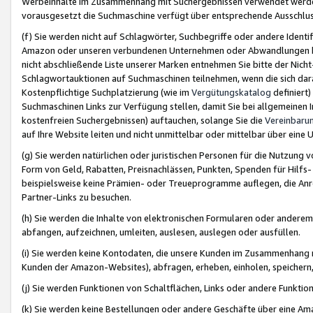
Werbeinhalte im Zusammenhang mit Suchergebnissen verwendet werden,
vorausgesetzt die Suchmaschine verfügt über entsprechende Ausschlu
(f) Sie werden nicht auf Schlagwörter, Suchbegriffe oder andere Ident
Amazon oder unseren verbundenen Unternehmen oder Abwandlungen bzw
nicht abschließende Liste unserer Marken entnehmen Sie bitte der Nich
Schlagwortauktionen auf Suchmaschinen teilnehmen, wenn die sich da
Kostenpflichtige Suchplatzierung (wie im
Vergütungskatalog
definiert
Suchmaschinen Links zur Verfügung stellen, damit Sie bei allgemeinen I
kostenfreien Suchergebnissen) auftauchen, solange Sie die
Vereinbaru
auf Ihre Website leiten und nicht unmittelbar oder mittelbar über eine
(g) Sie werden natürlichen oder juristischen Personen für die Nutzung 
Form von Geld, Rabatten, Preisnachlässen, Punkten, Spenden für Hilfs
beispielsweise keine Prämien- oder Treueprogramme auflegen, die Anrei
Partner-Links zu besuchen.
(h) Sie werden die Inhalte von elektronischen Formularen oder anderem M
abfangen, aufzeichnen, umleiten, auslesen, auslegen oder ausfüllen.
(i) Sie werden keine Kontodaten, die unsere Kunden im Zusammenhang 
Kunden der Amazon-Websites), abfragen, erheben, einholen, speichern,
(j) Sie werden Funktionen von Schaltflächen, Links oder andere Funkti
(k) Sie werden keine Bestellungen oder andere Geschäfte über eine Ama