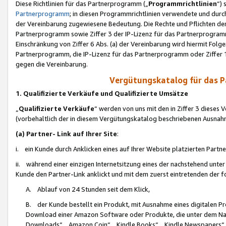
Diese Richtlinien für das Partnerprogramm („
Programmrichtlinien
“)
Partnerprogramm
; in diesen Programmrichtlinien verwendete und durch
der Vereinbarung zugewiesene Bedeutung. Die Rechte und Pflichten de
Partnerprogramm sowie Ziffer 3 der IP-Lizenz für das Partnerprogram
Einschränkung von Ziffer 6 Abs. (a) der Vereinbarung wird hiermit Fol
Partnerprogramm, die IP-Lizenz für das Partnerprogramm oder Ziffer 1
gegen die Vereinbarung.
Vergütungskatalog für das 
1. Qualifizierte Verkäufe und Qualifizierte Umsätze
„
Qualifizierte Verkäufe
“ werden von uns mit den in Ziffer 3 diese
(vorbehaltlich der in diesem Vergütungskatalog beschriebenen Ausnah
(a) Partner- Link auf Ihrer Site
:
i. ein Kunde durch Anklicken eines auf Ihrer Website platzierten Part
ii. während einer einzigen Internetsitzung eines der nachstehend unter (i)
Kunde den Partner-Link anklickt und mit dem zuerst eintretenden der f
A. Ablauf von 24 Stunden seit dem Klick,
B. der Kunde bestellt ein Produkt, mit Ausnahme eines digitalen P
Download einer Amazon Software oder Produkte, die unter dem N
Downloads“, „Amazon Coin“, „Kindle Books“, „Kindle Newspapers“, „