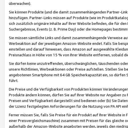
überwachen).
Sie können Produkte (und die damit zusammenhängenden Partner-Links)
hinzufügen. Partner-Links müssen auf Produkte (wie im Produktkatalog de
sich zusätzlich originäre Inhalte auf Ihrer Website befinden, die für 
Suchergebnisse, Events (z. B. Prime Day) oder die Homepages bestimmte
Sie müssen sämtliche Links und damit zusammenhängende Verweise auf z
Werbeaktion auf der jeweiligen Amazon-Website endet. Falls Sie beisp
einstellen und darauf hinweisen, dass Amazon auf ausgewählte Kleidun
Preisnachlass in Höhe von 15 % von Ihrer Website entfernen, sobald di
Sie dürfen keine unzutreffenden, überschwänglichen, täuschenden od
unsere Richtlinien, Werbeaktionen oder Preise aufstellen. Stellen Sie 
angebotenen Smartphone mit 64 GB Speicherkapazität ein, so dürfen S
führt.
Die Preise und die Verfügbarkeit von Produkten können Veränderungen 
Produkte ändern können, dürfen Sie auf Ihrer Website nur Angaben zu P
Preisen und Verfügbarkeit dargestellt sind bedienen oder (b) Sie Daten
der Lizenz festgelegten Anforderungen für die Nutzung von PA API einh
Ferner müssen Sie, falls Sie Preise für ein Produkt auf Ihrer Website in 
einer Preisvergleichsmaschine) zusammen mit Preisen für das gleiche o
außerhalb der Amazon-Website angeboten werden, jeweils den niedrigst