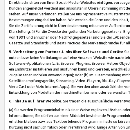
Direktnachrichten von Ihren Social-Media-Websites einfügen. vorausg
Kunden angemeldet werden) und ansonsten in Übereinstimmung mit der
stehen. Auf unser Verlangen stellen Sie uns repräsentative Mustermater
Bestimmungen eingehalten haben. Wir werden die Form und den Inhalt, di
Sie die Zertifizierung nicht in Übereinstimmung mit unserer Aufforderu
Klarstellung: (i) Für die Zwecke der geltenden Marketinggesetze (z. 
von 1991 und ähnlicher oder Nachfolgegesetze) sind Sie der „Absender“ j
Gesetze und Standards und Best Practices der Marketingbranche für 
5. Verbreitung von Partner-Links über Software und Geräte
Sie
nutzen bzw. keine Verlinkungen auf eine Amazon-Website wie nachsteh
Software-Applikationen (z. B. Browser Plug-ins, Browser Helper Objec
ein Endnutzer installieren und ausführen kann) und Geräten, einschlie
Zugelassenen Mobilen Anwendungen); oder (b) im Zusammenhang mit bzw.
Satellitenempfangsgeräte, Streaming-Video-Playern, Blu-Ray-Playern 
Viera Cast oder Vizio Internet Apps). Sie werden ohne ausdrückliche v
Entwicklung von Modellen des maschinellen Lernens oder verwandter 
6. Inhalte auf Ihrer Website
. Sie tragen die ausschließliche Verantwo
(a) Sie werden Programminhalte in keiner Weise ergänzen, löschen oder
Informationen; Sie dürfen aus einer Bilddatei bestehende Programminhal
erhalten bleiben bzw. aus Text bestehende Programminhalte so kürzen, 
Kürzung nicht sachlich falsch oder irreführend wird. Einige Arten von L