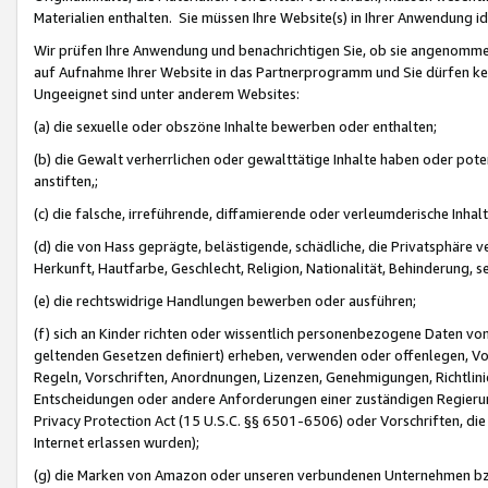
Materialien enthalten. Sie müssen Ihre Website(s) in Ihrer Anwendung ide
Wir prüfen Ihre Anwendung und benachrichtigen Sie, ob sie angenommen
auf Aufnahme Ihrer Website in das Partnerprogramm und Sie dürfen kei
Ungeeignet sind unter anderem Websites:
(a) die sexuelle oder obszöne Inhalte bewerben oder enthalten;
(b) die Gewalt verherrlichen oder gewalttätige Inhalte haben oder pot
anstiften,;
(c) die falsche, irreführende, diffamierende oder verleumderische Inha
(d) die von Hass geprägte, belästigende, schädliche, die Privatsphäre v
Herkunft, Hautfarbe, Geschlecht, Religion, Nationalität, Behinderung, 
(e) die rechtswidrige Handlungen bewerben oder ausführen;
(f) sich an Kinder richten oder wissentlich personenbezogene Daten vo
geltenden Gesetzen definiert) erheben, verwenden oder offenlegen, Vo
Regeln, Vorschriften, Anordnungen, Lizenzen, Genehmigungen, Richtlini
Entscheidungen oder andere Anforderungen einer zuständigen Regierung
Privacy Protection Act (15 U.S.C. §§ 6501-6506) oder Vorschriften, di
Internet erlassen wurden);
(g) die Marken von Amazon oder unseren verbundenen Unternehmen b