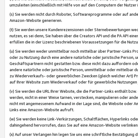
umzuleiten (einschließlich mit Hilfe von auf den Computern der Nutzer i
(s) Sie werden nicht durch Roboter, Softwareprogramme oder auf andere
Amazon-Website generieren.
(t) Sie werden unsere Kundenrezensionen oder Sternebewertungen wed
nutzen, es sei denn, Sie haben über die Creators API und die PA API e
erfüllen die in der Lizenz beschriebenen Voraussetzungen für die Nutzu
(u) Sie werden weder unmittelbar noch mittelbar über Partner-Links P
oder zu Nutzung durch eine andere natürliche oder juristische Person,
Geschäftspartnern nicht gestatten bzw. diese nicht dazu auffordern od
andere natürliche oder juristische Person, unmittelbar oder mittelbar
zu Wiederverkaufs- oder gewerblichen Zwecken (gleich welcher Art) 
auf Ihrer Website zum Wiederverkauf oder für gewerbliche Nutzungen 
(v) Sie werden die URL Ihrer Website, die die Partner-Links enthält b
werden, nicht in einer Weise tarnen, verstecken, manipulieren oder and
nicht mit angemessenem Aufwand in der Lage sind, die Website oder A
Links eine Amazon-Website aufruft.
(w) Sie werden keine Link-Verkürzungen, Schaltflächen, Hyperlinks ode
dahingehend hervorrufen, dass Sie auf eine Amazon-Website verlinken
(x) Auf unser Verlangen hin legen Sie uns eine schriftliche Bestätigung