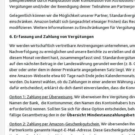
(beispielsweise durch Manipulation oder Kombination von Attributions-
Vergütungen und/oder der Beendigung deiner Teilnahme am Partnerp
Gelegentlich können wir die Möglichkeit unserer Partner, Standardv
einschränken. Amazon behält sich (ungeachtet etwaiger Fristen) das Re
modifizieren. Weitere Informationen zu Einschränkungen für Vergütung
6. Erfassung und Zahlung von Vergütungen
Wir werden wirtschaftlich vertretbare Anstrengungen unternehmen, um 
Nachverfolgung zu ermöglichen und unsere Berichte zu erstellen und di
diesem Monat verdient hast, zusammengefasst sind. Standardvergütung
auf den nächsten Betrag in der Landeswährung gerundet werden (z. B. C
über oder unter dem in deiner Preiskarte angegebenen Satz liegt. Wir
eine Amazon-Webseite etwa 60 Tage nach Ende jedes Kalendermonats, i
wurden. Du kannst wählen, ob du Zahlungen in einer anderen Währung
dafür entscheidest, erklärst du dich damit einverstanden, dass die K
Option 1: Zahlung per Überweisung.
Wir überweisen Ihre Vergütung dir
Namen der Bank, die Kontonummer, den Namen des Kontoinhabers bzw. a
erforderlich) nennen. Sollten Sie sich für diese Option entscheiden, be
fällige Gesamtbetrag den in der
Übersicht Mindestauszahlungsbet
Option 2: Zahlung per Amazon-Geschenkgutschein.
Wir übersenden Ihne
Partnerkonto genannte Haupt-E-Mail-Adresse. Diese Geschenkgutschei