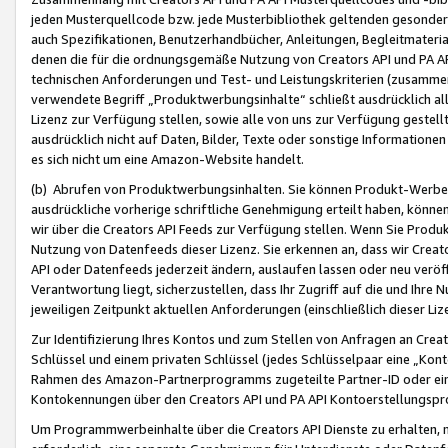
jeden Musterquellcode bzw. jede Musterbibliothek geltenden gesonder
auch Spezifikationen, Benutzerhandbücher, Anleitungen, Begleitmaterial
denen die für die ordnungsgemäße Nutzung von Creators API und PA A
technischen Anforderungen und Test- und Leistungskriterien (zusammen
verwendete Begriff „Produktwerbungsinhalte“ schließt ausdrücklich al
Lizenz zur Verfügung stellen, sowie alle von uns zur Verfügung gestel
ausdrücklich nicht auf Daten, Bilder, Texte oder sonstige Informatione
es sich nicht um eine Amazon-Website handelt.
(b) Abrufen von Produktwerbungsinhalten. Sie können Produkt-Werbein
ausdrückliche vorherige schriftliche Genehmigung erteilt haben, könn
wir über die Creators API Feeds zur Verfügung stellen. Wenn Sie Produk
Nutzung von Datenfeeds dieser Lizenz. Sie erkennen an, dass wir Creat
API oder Datenfeeds jederzeit ändern, auslaufen lassen oder neu veröffe
Verantwortung liegt, sicherzustellen, dass Ihr Zugriff auf die und Ihr
jeweiligen Zeitpunkt aktuellen Anforderungen (einschließlich dieser Liz
Zur Identifizierung Ihres Kontos und zum Stellen von Anfragen an Crea
Schlüssel und einem privaten Schlüssel (jedes Schlüsselpaar eine „Kon
Rahmen des Amazon-Partnerprogramms zugeteilte Partner-ID oder ein
Kontokennungen über den Creators API und PA API Kontoerstellungspro
Um Programmwerbeinhalte über die Creators API Dienste zu erhalten, m