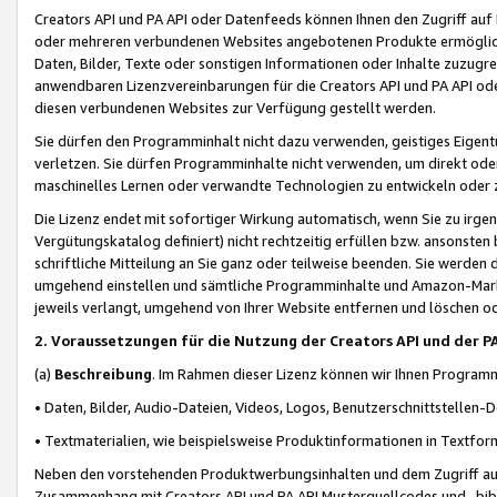
Creators API und PA API oder Datenfeeds können Ihnen den Zugriff auf D
oder mehreren verbundenen Websites angebotenen Produkte ermögliche
Daten, Bilder, Texte oder sonstigen Informationen oder Inhalte zuzugre
anwendbaren Lizenzvereinbarungen für die Creators API und PA API od
diesen verbundenen Websites zur Verfügung gestellt werden.
Sie dürfen den Programminhalt nicht dazu verwenden, geistiges Eigent
verletzen. Sie dürfen Programminhalte nicht verwenden, um direkt ode
maschinelles Lernen oder verwandte Technologien zu entwickeln oder zu
Die Lizenz endet mit sofortiger Wirkung automatisch, wenn Sie zu irg
Vergütungskatalog definiert) nicht rechtzeitig erfüllen bzw. ansonsten
schriftliche Mitteilung an Sie ganz oder teilweise beenden. Sie werden
umgehend einstellen und sämtliche Programminhalte und Amazon-Marke
jeweils verlangt, umgehend von Ihrer Website entfernen und löschen od
2. Voraussetzungen für die Nutzung der Creators API und der P
(a)
Beschreibung
. Im Rahmen dieser Lizenz können wir Ihnen Programmi
• Daten, Bilder, Audio-Dateien, Videos, Logos, Benutzerschnittstellen-
• Textmaterialien, wie beispielsweise Produktinformationen in Textfor
Neben den vorstehenden Produktwerbungsinhalten und dem Zugriff auf 
Zusammenhang mit Creators API und PA API Musterquellcodes und -bibli