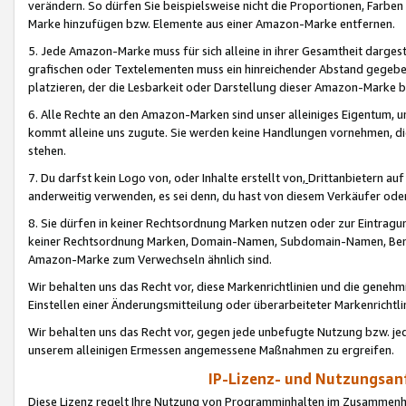
verändern. So dürfen Sie beispielsweise nicht die Proportionen, Farb
Marke hinzufügen bzw. Elemente aus einer Amazon-Marke entfernen.
5. Jede Amazon-Marke muss für sich alleine in ihrer Gesamtheit darge
grafischen oder Textelementen muss ein hinreichender Abstand gegebe
platzieren, der die Lesbarkeit oder Darstellung dieser Amazon-Marke b
6. Alle Rechte an den Amazon-Marken sind unser alleiniges Eigentum, 
kommt alleine uns zugute. Sie werden keine Handlungen vornehmen, 
stehen.
7. Du darfst kein Logo von, oder Inhalte erstellt von,
Drittanbietern au
anderweitig verwenden, es sei denn, du hast von diesem Verkäufer oder
8. Sie dürfen in keiner Rechtsordnung Marken nutzen oder zur Eintragu
keiner Rechtsordnung Marken, Domain-Namen, Subdomain-Namen, Benu
Amazon-Marke zum Verwechseln ähnlich sind.
Wir behalten uns das Recht vor, diese Markenrichtlinien und die gene
Einstellen einer Änderungsmitteilung oder überarbeiteter Markenricht
Wir behalten uns das Recht vor, gegen jede unbefugte Nutzung bzw. jede 
unserem alleinigen Ermessen angemessene Maßnahmen zu ergreifen.
IP-Lizenz- und Nutzungsan
Diese Lizenz regelt Ihre Nutzung von Programminhalten im Zusammen