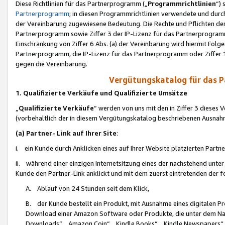
Diese Richtlinien für das Partnerprogramm („
Programmrichtlinien
“)
Partnerprogramm
; in diesen Programmrichtlinien verwendete und durch
der Vereinbarung zugewiesene Bedeutung. Die Rechte und Pflichten de
Partnerprogramm sowie Ziffer 3 der IP-Lizenz für das Partnerprogram
Einschränkung von Ziffer 6 Abs. (a) der Vereinbarung wird hiermit Fol
Partnerprogramm, die IP-Lizenz für das Partnerprogramm oder Ziffer 1
gegen die Vereinbarung.
Vergütungskatalog für das 
1. Qualifizierte Verkäufe und Qualifizierte Umsätze
„
Qualifizierte Verkäufe
“ werden von uns mit den in Ziffer 3 diese
(vorbehaltlich der in diesem Vergütungskatalog beschriebenen Ausnah
(a) Partner- Link auf Ihrer Site
:
i. ein Kunde durch Anklicken eines auf Ihrer Website platzierten Part
ii. während einer einzigen Internetsitzung eines der nachstehend unter (i)
Kunde den Partner-Link anklickt und mit dem zuerst eintretenden der f
A. Ablauf von 24 Stunden seit dem Klick,
B. der Kunde bestellt ein Produkt, mit Ausnahme eines digitalen P
Download einer Amazon Software oder Produkte, die unter dem N
Downloads“, „Amazon Coin“, „Kindle Books“, „Kindle Newspapers“, „