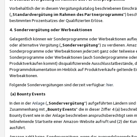
Vorbehaltlich der in diesem Vergütungskatalog beschriebenen Einschr
(„
Standardvergütung im Rahmen des Partnerprogramms
“) besc
bestimmten Prozentsatzes der Qualifizierten Erlöse.
4. Sondervergütung oder Werbeaktionen
Gelegentlich können wir Sonderprogramme oder Werbeaktionen auflegen,
oder alternative Vergütung („
Sondervergütung
”) zu verdienen. Amazo
Sonderprogramme oder Werbeaktionen jederzeit ganz oder teilweise einz
Sonderprogramme oder Werbeaktionen (auch Sonderprogramme oder We
Produktverkäufen kommt) disqualifizierende Ausschlusstatbestände, di
Programmdokumentation im Hinblick auf Produktverkäufe geltende E
Werbeaktionen.
Folgende Sondervergütungen sind derzeit verfügbar:
hier
.
(a) Bounty Events
In den in der
Anlage
(„
Sondervergütung
“) aufgeführten Ländern sind
Zusammenhang mit „
Bounty Events
“ die in dieser Ziffer 4 (a) besch
Bounty Event wie in der Anlage beschrieben anspruchsberechtigt sein mu
teilnehmende Startseite einer Amazon-Website aufruft und (2) der Kun
ausführt.
Amazon zahlt keine Sondervergütung, wenn das zugrundeliegende Boun