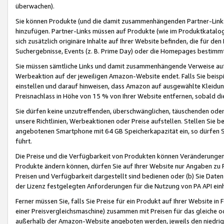
überwachen).
Sie können Produkte (und die damit zusammenhängenden Partner-Links)
hinzufügen. Partner-Links müssen auf Produkte (wie im Produktkatalog de
sich zusätzlich originäre Inhalte auf Ihrer Website befinden, die für 
Suchergebnisse, Events (z. B. Prime Day) oder die Homepages bestimmte
Sie müssen sämtliche Links und damit zusammenhängende Verweise auf z
Werbeaktion auf der jeweiligen Amazon-Website endet. Falls Sie beisp
einstellen und darauf hinweisen, dass Amazon auf ausgewählte Kleidun
Preisnachlass in Höhe von 15 % von Ihrer Website entfernen, sobald di
Sie dürfen keine unzutreffenden, überschwänglichen, täuschenden od
unsere Richtlinien, Werbeaktionen oder Preise aufstellen. Stellen Sie 
angebotenen Smartphone mit 64 GB Speicherkapazität ein, so dürfen S
führt.
Die Preise und die Verfügbarkeit von Produkten können Veränderungen 
Produkte ändern können, dürfen Sie auf Ihrer Website nur Angaben zu P
Preisen und Verfügbarkeit dargestellt sind bedienen oder (b) Sie Daten
der Lizenz festgelegten Anforderungen für die Nutzung von PA API einh
Ferner müssen Sie, falls Sie Preise für ein Produkt auf Ihrer Website in 
einer Preisvergleichsmaschine) zusammen mit Preisen für das gleiche o
außerhalb der Amazon-Website angeboten werden, jeweils den niedrigst