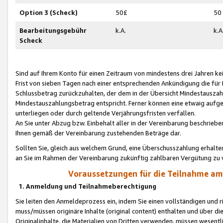
Option 3 (Scheck)
50£
50
Bearbeitungsgebühr
k.A.
k.A
Scheck
Sind auf Ihrem Konto für einen Zeitraum von mindestens drei Jahren kein
Frist von sieben Tagen nach einer entsprechenden Ankündigung die für
Schlussbetrag zurückzuhalten, der dem in der Übersicht Mindestausz
Mindestauszahlungsbetrag entspricht. Ferner können eine etwaig aufg
unterliegen oder durch geltende Verjährungsfristen verfallen.
An Sie unter Abzug bzw. Einbehalt aller in der Vereinbarung beschrieb
Ihnen gemäß der Vereinbarung zustehenden Beträge dar.
Sollten Sie, gleich aus welchem Grund, eine Überschusszahlung erhalte
an Sie im Rahmen der Vereinbarung zukünftig zahlbaren Vergütung zu 
Voraussetzungen für die Teilnahme a
1. Anmeldung und Teilnahmeberechtigung
Sie leiten den Anmeldeprozess ein, indem Sie einen vollständigen und 
muss/müssen originäre Inhalte (original content) enthalten und über d
Originalinhalte, die Materialien von Dritten verwenden, müssen wese