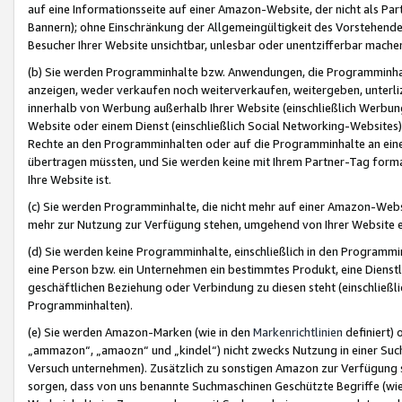
auf eine Informationsseite auf einer Amazon-Website, der nicht als Part
Bannern); ohne Einschränkung der Allgemeingültigkeit des Vorstehende
Besucher Ihrer Website unsichtbar, unlesbar oder unentzifferbar mache
(b) Sie werden Programminhalte bzw. Anwendungen, die Programminhalt
anzeigen, weder verkaufen noch weiterverkaufen, weitergeben, unterli
innerhalb von Werbung außerhalb Ihrer Website (einschließlich Werbun
Website oder einem Dienst (einschließlich Social Networking-Website
Rechte an den Programminhalten oder auf die Programminhalte an eine a
übertragen müssten, und Sie werden keine mit Ihrem Partner-Tag formati
Ihre Website ist.
(c) Sie werden Programminhalte, die nicht mehr auf einer Amazon-Websit
mehr zur Nutzung zur Verfügung stehen, umgehend von Ihrer Website e
(d) Sie werden keine Programminhalte, einschließlich in den Programmin
eine Person bzw. ein Unternehmen ein bestimmtes Produkt, eine Dienstle
geschäftlichen Beziehung oder Verbindung zu diesen steht (einschließli
Programminhalten).
(e) Sie werden Amazon-Marken (wie in den
Markenrichtlinien
definiert) 
„ammazon“, „amaozn“ und „kindel“) nicht zwecks Nutzung in einer Suc
Versuch unternehmen). Zusätzlich zu sonstigen Amazon zur Verfügung 
sorgen, dass von uns benannte Suchmaschinen Geschützte Begriffe (wie 