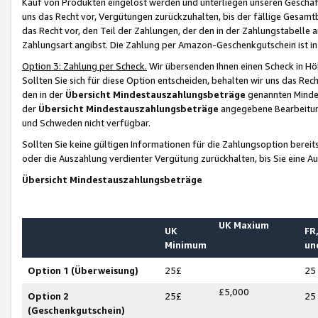
Kauf von Produkten eingelöst werden und unterliegen unseren Geschäf
uns das Recht vor, Vergütungen zurückzuhalten, bis der fällige Gesamt
das Recht vor, den Teil der Zahlungen, der den in der Zahlungstabelle 
Zahlungsart angibst. Die Zahlung per Amazon-Geschenkgutschein ist in
Option 3: Zahlung per Scheck.
Wir übersenden Ihnen einen Scheck in Höh
Sollten Sie sich für diese Option entscheiden, behalten wir uns das Rec
den in der
Übersicht Mindestauszahlungsbeträge
genannten Mindest
der
Übersicht Mindestauszahlungsbeträge
angegebene Bearbeitung
und Schweden nicht verfügbar.
Sollten Sie keine gültigen Informationen für die Zahlungsoption bereit
oder die Auszahlung verdienter Vergütung zurückhalten, bis Sie eine A
Übersicht Mindestauszahlungsbeträge
UK Maxium
UK
FR,
Minimum
un
Option 1 (Überweisung)
25£
25
£5,000
Option 2
25£
25
(Geschenkgutschein)