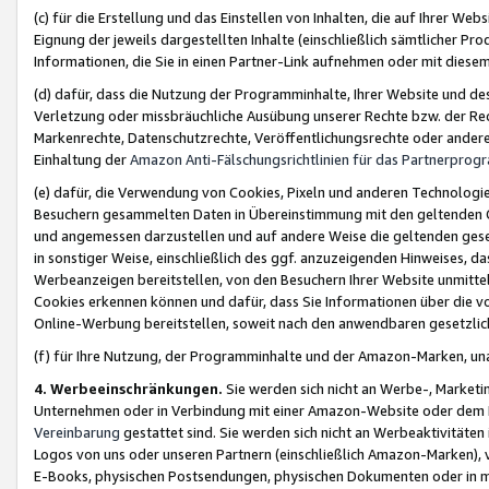
(c) für die Erstellung und das Einstellen von Inhalten, die auf Ihrer We
Eignung der jeweils dargestellten Inhalte (einschließlich sämtlicher 
Informationen, die Sie in einen Partner-Link aufnehmen oder mit diese
(d) dafür, dass die Nutzung der Programminhalte, Ihrer Website und des 
Verletzung oder missbräuchliche Ausübung unserer Rechte bzw. der Recht
Markenrechte, Datenschutzrechte, Veröffentlichungsrechte oder anderer
Einhaltung der
Amazon Anti-Fälschungsrichtlinien für das Partnerpro
(e) dafür, die Verwendung von Cookies, Pixeln und anderen Technologien
Besuchern gesammelten Daten in Übereinstimmung mit den geltenden Ge
und angemessen darzustellen und auf andere Weise die geltenden geset
in sonstiger Weise, einschließlich des ggf. anzuzeigenden Hinweises, d
Werbeanzeigen bereitstellen, von den Besuchern Ihrer Website unmitte
Cookies erkennen können und dafür, dass Sie Informationen über die v
Online-Werbung bereitstellen, soweit nach den anwendbaren gesetzlic
(f) für Ihre Nutzung, der Programminhalte und der Amazon-Marken, u
4. Werbeeinschränkungen.
Sie werden sich nicht an Werbe-, Market
Unternehmen oder in Verbindung mit einer Amazon-Website oder dem Pa
Vereinbarung
gestattet sind. Sie werden sich nicht an Werbeaktivitäten
Logos von uns oder unseren Partnern (einschließlich Amazon-Marken), 
E-Books, physischen Postsendungen, physischen Dokumenten oder in 