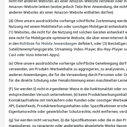
nicht mit anderen Websites als einer Amazon-Website verlinken oder i
Amazon-Website lenken (wobei jedoch Teile Ihrer Anwendung, die nich
anderen Websites als einer Amazon-Website enthalten dürfen).
(d) Ohne unsere ausdrückliche vorherige schriftliche Zustimmung werd
Nutzung mit einem Mobiltelefon oder sonstigen Mobilgerät entwickelt
(1) Websites, die nicht für die Nutzung mit solchen Geräten entwickelt
eine nicht für Mobilgeräte optimierte Website, die über einen Interne
in den
Richtlinie für Mobile Anwendungen
definiert, oder (3) Beistellge
Satellitenempfangsgeräte, Streaming-Video-Player, Blu-Ray-Player ode
Cast oder Vizio Internet-Apps).
(e) Ohne unsere ausdrückliche vorherige schriftliche Genehmigung dürfe
verwenden, um Produkt-Werbeinhalte zu aggregieren, zu analysieren, 
anderen Anwendungen, die für die Verwendung durch Personen oder Or
für die direkte Schulung oder Feinabstimmung eines maschinellen Lern
(f) Sie werden (i) nicht in irgendeiner Weise in die Funktionalität ode
entsprechenden Versuch unternehmen; (ii) keine Produktwerbungsinha
Kontaktaufnahme mit Verkäufern oder Kunden oder sonstiger Werbeaktiv
API, Datenfeeds, Produktwerbungsinhalten oder Spezifikationen erschei
Eigentumsrechte oder gewerblicher Schutzrechte, nicht entfernen, verd
(g) Sie werden nicht versuchen, (i) die Spezifikationen oder die in de
manipulieren, zu reparieren oder anderweitig abgeleitete Werke davon z