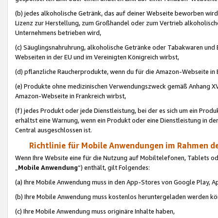
(b) jedes alkoholische Getränk, das auf deiner Webseite beworben wird
Lizenz zur Herstellung, zum Großhandel oder zum Vertrieb alkoholisch
Unternehmens betrieben wird,
(c) Säuglingsnahruhrung, alkoholische Getränke oder Tabakwaren und E
Webseiten in der EU und im Vereinigten Königreich wirbst,
(d) pflanzliche Raucherprodukte, wenn du für die Amazon-Webseite in B
(e) Produkte ohne medizinischen Verwendungszweck gemäß Anhang XVI 
Amazon-Webseite in Frankreich wirbst,
(f) jedes Produkt oder jede Dienstleistung, bei der es sich um ein Prod
erhältst eine Warnung, wenn ein Produkt oder eine Dienstleistung in de
Central ausgeschlossen ist.
Richtlinie für Mobile Anwendungen im Rahmen de
Wenn Ihre Website eine für die Nutzung auf Mobiltelefonen, Tablets 
„
Mobile Anwendung
“) enthält, gilt Folgendes:
(a) Ihre Mobile Anwendung muss in den App-Stores von Google Play, A
(b) Ihre Mobile Anwendung muss kostenlos heruntergeladen werden könn
(c) Ihre Mobile Anwendung muss originäre Inhalte haben,