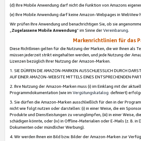
(d) Ihre Mobile Anwendung darf nicht die Funktion von Amazons eige
(e) Ihre Mobile Anwendung darf keine Amazon-Webpages in WebView 
Wir prüfen Ihre Anwendung und benachrichtigen Sie, ob sie angenomm
„
Zugelassene Mobile Anwendung
“ im Sinne der
Vereinbarung
.
Markenrichtlinien für das 
Diese Richtlinien gelten für die Nutzung der Marken, die wir Ihnen als 
müssen jederzeit strikt eingehalten werden, und jede Nutzung der Ama
Lizenzen bezüglich Ihrer Nutzung der Amazon-Marken.
1. SIE DÜRFEN DIE AMAZON-MARKEN AUSSCHLIESSLICH DURCH DARS
AUF EINER AMAZON-WEBSITE MITTELS EINES ENTSPRECHENDEN PART
2. Ihre Nutzung der Amazon-Marken muss (i) im Einklang mit der aktuells
Programmdokumentation (wie im
Vergütungskatalog
definiert) erfolg
3. Sie dürfen die Amazon-Marken ausschließlich für den in der Progr
nicht wie folgt nutzen oder darstellen: (i) in einer Weise, die ein Spo
Produkte und Dienstleistungen zu verunglimpfen, (iii) in einer Weise
schädigen könnte, oder (iv) in Offline-Materialien oder E-Mails (z. B.
Dokumenten oder mündlicher Werbung).
4. Wir werden Ihnen ein Bild bzw. Bilder der Amazon-Marken zur Verfüg