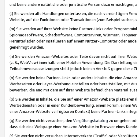
und keine andere natürliche oder juristische Person dazu ermächtigen, a
(l) Sie werden alle Handlungen unterlassen, die nach vernünftigem Erme
Website, auf der Funktionen oder Transaktionen (zum Beispiel suchen, s
(m) Sie werden auf Ihrer Website keine Partner-Links oder Programmin
Spionagesoftware, Schadsoftware, Computerviren, Würmern, Trojaner
Herunterladen oder Installieren auf einem Nutzer-Computer oder ande
genehmigt wurden.
(n) Sie werden Amazon-Websites oder Teile davon nicht auf Ihrer Websi
(z. B., WebView) innerhalb einer Mobilen Anwendung. Die Darstellung ein
Teilnahmevoraussetzungen stellt jedoch keinen Verstoß gegen diese Zif
(o) Sie werden keine Partner-Links oder andere Inhalte, die eine Am
Werbeseiten oder Layer-Werbung einstellen oder bereitstellen, mit Au
bewerben, die eng mit dem auf Ihrer Website befindlichen Material z
(p) Sie werden in Inhalte, die Sie auf einer Amazon-Website platzier
Werbediensten oder in einer Kundenbewertung, einem Forum, einem Wun
einer Amazon-Website verfügbaren Kontext) keine Partner-Links integr
(q) Sie werden nicht versuchen, den
Vergütungskatalog
zu umgehen oder
dass sich eine Webpage einer Amazon-Website im Browser eines Kunden 
(r) Sie werden nicht versuchen, Internetverkehr (Traffic) oder Vergü