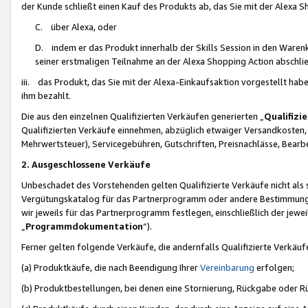
der Kunde schließt einen Kauf des Produkts ab, das Sie mit der Alexa 
C. über Alexa, oder
D. indem er das Produkt innerhalb der Skills Session in den Waren
seiner erstmaligen Teilnahme an der Alexa Shopping Action abschlie
iii. das Produkt, das Sie mit der Alexa-Einkaufsaktion vorgestellt ha
ihm bezahlt.
Die aus den einzelnen Qualifizierten Verkäufen generierten „
Qualifizi
Qualifizierten Verkäufe einnehmen, abzüglich etwaiger Versandkosten
Mehrwertsteuer), Servicegebühren, Gutschriften, Preisnachlässe, Bear
2. Ausgeschlossene Verkäufe
Unbeschadet des Vorstehenden gelten Qualifizierte Verkäufe nicht als
Vergütungskatalog für das Partnerprogramm oder andere Bestimmungen,
wir jeweils für das Partnerprogramm festlegen, einschließlich der jewe
„
Programmdokumentation
“).
Ferner gelten folgende Verkäufe, die andernfalls Qualifizierte Verkä
(a) Produktkäufe, die nach Beendigung Ihrer
Vereinbarung
erfolgen;
(b) Produktbestellungen, bei denen eine Stornierung, Rückgabe oder R