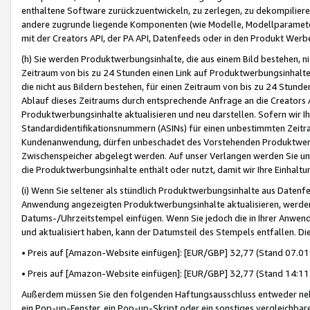
enthaltene Software zurückzuentwickeln, zu zerlegen, zu dekompilier
andere zugrunde liegende Komponenten (wie Modelle, Modellparameter
mit der Creators API, der PA API, Datenfeeds oder in den Produkt Werb
(h) Sie werden Produktwerbungsinhalte, die aus einem Bild bestehen, ni
Zeitraum von bis zu 24 Stunden einen Link auf Produktwerbungsinhalte
die nicht aus Bildern bestehen, für einen Zeitraum von bis zu 24 Stund
Ablauf dieses Zeitraums durch entsprechende Anfrage an die Creators 
Produktwerbungsinhalte aktualisieren und neu darstellen. Sofern wir Ih
Standardidentifikationsnummern (ASINs) für einen unbestimmten Zeitra
Kundenanwendung, dürfen unbeschadet des Vorstehenden Produktwerbu
Zwischenspeicher abgelegt werden. Auf unser Verlangen werden Sie un
die Produktwerbungsinhalte enthält oder nutzt, damit wir Ihre Einhalt
(i) Wenn Sie seltener als stündlich Produktwerbungsinhalte aus Datenfe
Anwendung angezeigten Produktwerbungsinhalte aktualisieren, werden 
Datums-/Uhrzeitstempel einfügen. Wenn Sie jedoch die in Ihrer Anwe
und aktualisiert haben, kann der Datumsteil des Stempels entfallen. Dies
• Preis auf [Amazon-Website einfügen]: [EUR/GBP] 32,77 (Stand 07.01.
• Preis auf [Amazon-Website einfügen]: [EUR/GBP] 32,77 (Stand 14:11 
Außerdem müssen Sie den folgenden Haftungsausschluss entweder neb
ein Pop-up-Fenster, ein Pop-up-Skript oder ein sonstiges vergleichba