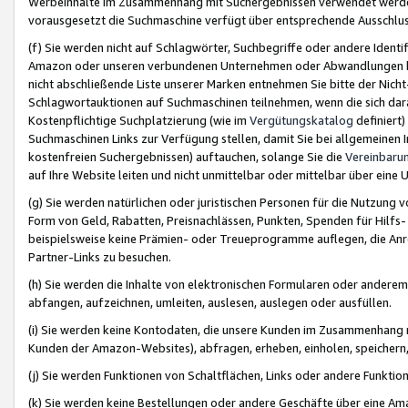
Werbeinhalte im Zusammenhang mit Suchergebnissen verwendet werden,
vorausgesetzt die Suchmaschine verfügt über entsprechende Ausschlu
(f) Sie werden nicht auf Schlagwörter, Suchbegriffe oder andere Ident
Amazon oder unseren verbundenen Unternehmen oder Abwandlungen bzw
nicht abschließende Liste unserer Marken entnehmen Sie bitte der Nich
Schlagwortauktionen auf Suchmaschinen teilnehmen, wenn die sich da
Kostenpflichtige Suchplatzierung (wie im
Vergütungskatalog
definiert
Suchmaschinen Links zur Verfügung stellen, damit Sie bei allgemeinen I
kostenfreien Suchergebnissen) auftauchen, solange Sie die
Vereinbaru
auf Ihre Website leiten und nicht unmittelbar oder mittelbar über eine
(g) Sie werden natürlichen oder juristischen Personen für die Nutzung 
Form von Geld, Rabatten, Preisnachlässen, Punkten, Spenden für Hilfs
beispielsweise keine Prämien- oder Treueprogramme auflegen, die Anrei
Partner-Links zu besuchen.
(h) Sie werden die Inhalte von elektronischen Formularen oder anderem M
abfangen, aufzeichnen, umleiten, auslesen, auslegen oder ausfüllen.
(i) Sie werden keine Kontodaten, die unsere Kunden im Zusammenhang 
Kunden der Amazon-Websites), abfragen, erheben, einholen, speichern,
(j) Sie werden Funktionen von Schaltflächen, Links oder andere Funkti
(k) Sie werden keine Bestellungen oder andere Geschäfte über eine Ama