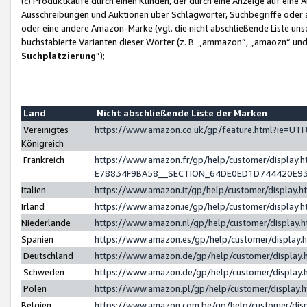
(c) Produktkäufe durch einen Kunden, der durch eine Anzeige auf eine 
Ausschreibungen und Auktionen über Schlagwörter, Suchbegriffe oder 
oder eine andere Amazon-Marke (vgl. die nicht abschließende Liste un
buchstabierte Varianten dieser Wörter (z. B. „ammazon“, „amaozn“ und „
Suchplatzierung
”);
Land
Nicht abschließende Liste der Marken
Vereinigtes
https://www.amazon.co.uk/gp/feature.html?ie=U
Königreich
Frankreich
https://www.amazon.fr/gp/help/customer/displa
E78834F9BA58__SECTION_64DE0ED1D744420E9
Italien
https://www.amazon.it/gp/help/customer/display
Irland
https://www.amazon.ie/gp/help/customer/displa
Niederlande
https://www.amazon.nl/gp/help/customer/display
Spanien
https://www.amazon.es/gp/help/customer/display
Deutschland
https://www.amazon.de/gp/help/customer/displa
Schweden
https://www.amazon.de/gp/help/customer/displa
Polen
https://www.amazon.pl/gp/help/customer/display
Belgien
https://www.amazon.com.be/gp/help/customer/d