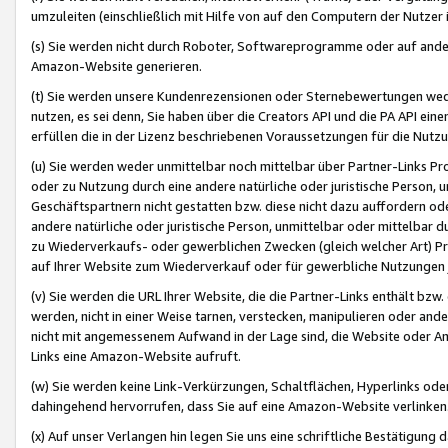
umzuleiten (einschließlich mit Hilfe von auf den Computern der Nutzer i
(s) Sie werden nicht durch Roboter, Softwareprogramme oder auf andere
Amazon-Website generieren.
(t) Sie werden unsere Kundenrezensionen oder Sternebewertungen wed
nutzen, es sei denn, Sie haben über die Creators API und die PA API e
erfüllen die in der Lizenz beschriebenen Voraussetzungen für die Nutzu
(u) Sie werden weder unmittelbar noch mittelbar über Partner-Links P
oder zu Nutzung durch eine andere natürliche oder juristische Person,
Geschäftspartnern nicht gestatten bzw. diese nicht dazu auffordern od
andere natürliche oder juristische Person, unmittelbar oder mittelbar
zu Wiederverkaufs- oder gewerblichen Zwecken (gleich welcher Art) 
auf Ihrer Website zum Wiederverkauf oder für gewerbliche Nutzungen 
(v) Sie werden die URL Ihrer Website, die die Partner-Links enthält b
werden, nicht in einer Weise tarnen, verstecken, manipulieren oder and
nicht mit angemessenem Aufwand in der Lage sind, die Website oder A
Links eine Amazon-Website aufruft.
(w) Sie werden keine Link-Verkürzungen, Schaltflächen, Hyperlinks ode
dahingehend hervorrufen, dass Sie auf eine Amazon-Website verlinken
(x) Auf unser Verlangen hin legen Sie uns eine schriftliche Bestätigung