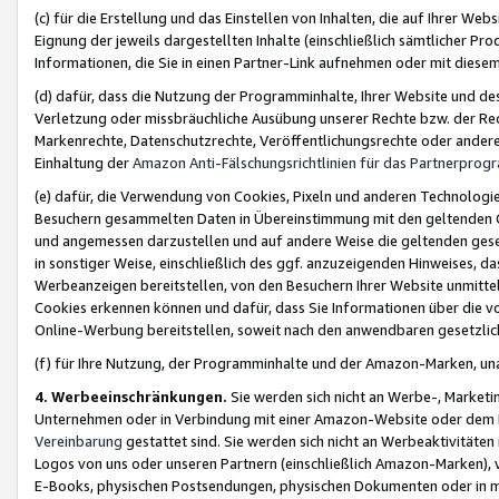
(c) für die Erstellung und das Einstellen von Inhalten, die auf Ihrer We
Eignung der jeweils dargestellten Inhalte (einschließlich sämtlicher 
Informationen, die Sie in einen Partner-Link aufnehmen oder mit diese
(d) dafür, dass die Nutzung der Programminhalte, Ihrer Website und des 
Verletzung oder missbräuchliche Ausübung unserer Rechte bzw. der Recht
Markenrechte, Datenschutzrechte, Veröffentlichungsrechte oder anderer
Einhaltung der
Amazon Anti-Fälschungsrichtlinien für das Partnerpro
(e) dafür, die Verwendung von Cookies, Pixeln und anderen Technologien
Besuchern gesammelten Daten in Übereinstimmung mit den geltenden Ge
und angemessen darzustellen und auf andere Weise die geltenden geset
in sonstiger Weise, einschließlich des ggf. anzuzeigenden Hinweises, d
Werbeanzeigen bereitstellen, von den Besuchern Ihrer Website unmitte
Cookies erkennen können und dafür, dass Sie Informationen über die v
Online-Werbung bereitstellen, soweit nach den anwendbaren gesetzlic
(f) für Ihre Nutzung, der Programminhalte und der Amazon-Marken, u
4. Werbeeinschränkungen.
Sie werden sich nicht an Werbe-, Market
Unternehmen oder in Verbindung mit einer Amazon-Website oder dem Pa
Vereinbarung
gestattet sind. Sie werden sich nicht an Werbeaktivitäten
Logos von uns oder unseren Partnern (einschließlich Amazon-Marken), 
E-Books, physischen Postsendungen, physischen Dokumenten oder in 