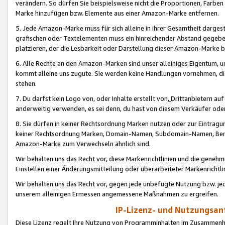
verändern. So dürfen Sie beispielsweise nicht die Proportionen, Farb
Marke hinzufügen bzw. Elemente aus einer Amazon-Marke entfernen.
5. Jede Amazon-Marke muss für sich alleine in ihrer Gesamtheit darge
grafischen oder Textelementen muss ein hinreichender Abstand gegebe
platzieren, der die Lesbarkeit oder Darstellung dieser Amazon-Marke b
6. Alle Rechte an den Amazon-Marken sind unser alleiniges Eigentum, 
kommt alleine uns zugute. Sie werden keine Handlungen vornehmen, 
stehen.
7. Du darfst kein Logo von, oder Inhalte erstellt von,
Drittanbietern au
anderweitig verwenden, es sei denn, du hast von diesem Verkäufer oder
8. Sie dürfen in keiner Rechtsordnung Marken nutzen oder zur Eintragu
keiner Rechtsordnung Marken, Domain-Namen, Subdomain-Namen, Benu
Amazon-Marke zum Verwechseln ähnlich sind.
Wir behalten uns das Recht vor, diese Markenrichtlinien und die gene
Einstellen einer Änderungsmitteilung oder überarbeiteter Markenricht
Wir behalten uns das Recht vor, gegen jede unbefugte Nutzung bzw. jede 
unserem alleinigen Ermessen angemessene Maßnahmen zu ergreifen.
IP-Lizenz- und Nutzungsan
Diese Lizenz regelt Ihre Nutzung von Programminhalten im Zusammen