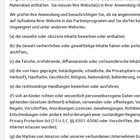
Materialien enthalten. Sie müssen Ihre Website(s) in Ihrer Anwendung ide
Wir prüfen Ihre Anwendung und benachrichtigen Sie, ob sie angenommen
auf Aufnahme Ihrer Website in das Partnerprogramm und Sie dürfen kei
Ungeeignet sind unter anderem Websites:
(a) die sexuelle oder obszöne Inhalte bewerben oder enthalten;
(b) die Gewalt verherrlichen oder gewalttätige Inhalte haben oder pot
anstiften,;
(c) die falsche, irreführende, diffamierende oder verleumderische Inha
(d) die von Hass geprägte, belästigende, schädliche, die Privatsphäre v
Herkunft, Hautfarbe, Geschlecht, Religion, Nationalität, Behinderung, 
(e) die rechtswidrige Handlungen bewerben oder ausführen;
(f) sich an Kinder richten oder wissentlich personenbezogene Daten vo
geltenden Gesetzen definiert) erheben, verwenden oder offenlegen, Vo
Regeln, Vorschriften, Anordnungen, Lizenzen, Genehmigungen, Richtlini
Entscheidungen oder andere Anforderungen einer zuständigen Regierung
Privacy Protection Act (15 U.S.C. §§ 6501-6506) oder Vorschriften, di
Internet erlassen wurden);
(g) die Marken von Amazon oder unseren verbundenen Unternehmen b