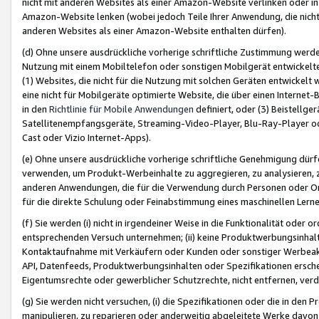
nicht mit anderen Websites als einer Amazon-Website verlinken oder i
Amazon-Website lenken (wobei jedoch Teile Ihrer Anwendung, die nich
anderen Websites als einer Amazon-Website enthalten dürfen).
(d) Ohne unsere ausdrückliche vorherige schriftliche Zustimmung werd
Nutzung mit einem Mobiltelefon oder sonstigen Mobilgerät entwickelt
(1) Websites, die nicht für die Nutzung mit solchen Geräten entwickelt
eine nicht für Mobilgeräte optimierte Website, die über einen Interne
in den
Richtlinie für Mobile Anwendungen
definiert, oder (3) Beistellge
Satellitenempfangsgeräte, Streaming-Video-Player, Blu-Ray-Player ode
Cast oder Vizio Internet-Apps).
(e) Ohne unsere ausdrückliche vorherige schriftliche Genehmigung dürfe
verwenden, um Produkt-Werbeinhalte zu aggregieren, zu analysieren, 
anderen Anwendungen, die für die Verwendung durch Personen oder Or
für die direkte Schulung oder Feinabstimmung eines maschinellen Lern
(f) Sie werden (i) nicht in irgendeiner Weise in die Funktionalität ode
entsprechenden Versuch unternehmen; (ii) keine Produktwerbungsinha
Kontaktaufnahme mit Verkäufern oder Kunden oder sonstiger Werbeaktiv
API, Datenfeeds, Produktwerbungsinhalten oder Spezifikationen erschei
Eigentumsrechte oder gewerblicher Schutzrechte, nicht entfernen, verd
(g) Sie werden nicht versuchen, (i) die Spezifikationen oder die in de
manipulieren, zu reparieren oder anderweitig abgeleitete Werke davon z