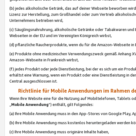
(b) jedes alkoholische Getränk, das auf deiner Webseite beworben wird
Lizenz zur Herstellung, zum Großhandel oder zum Vertrieb alkoholisch
Unternehmens betrieben wird,
(c) Säuglingsnahruhrung, alkoholische Getränke oder Tabakwaren und E
Webseiten in der EU und im Vereinigten Königreich wirbst,
(d) pflanzliche Raucherprodukte, wenn du für die Amazon-Webseite in B
(e) Produkte ohne medizinischen Verwendungszweck gemäß Anhang XVI 
Amazon-Webseite in Frankreich wirbst,
(f) jedes Produkt oder jede Dienstleistung, bei der es sich um ein Prod
erhältst eine Warnung, wenn ein Produkt oder eine Dienstleistung in de
Central ausgeschlossen ist.
Richtlinie für Mobile Anwendungen im Rahmen de
Wenn Ihre Website eine für die Nutzung auf Mobiltelefonen, Tablets 
„
Mobile Anwendung
“) enthält, gilt Folgendes:
(a) Ihre Mobile Anwendung muss in den App-Stores von Google Play, A
(b) Ihre Mobile Anwendung muss kostenlos heruntergeladen werden könn
(c) Ihre Mobile Anwendung muss originäre Inhalte haben,