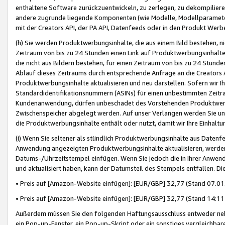
enthaltene Software zurückzuentwickeln, zu zerlegen, zu dekompilier
andere zugrunde liegende Komponenten (wie Modelle, Modellparameter
mit der Creators API, der PA API, Datenfeeds oder in den Produkt Werb
(h) Sie werden Produktwerbungsinhalte, die aus einem Bild bestehen, ni
Zeitraum von bis zu 24 Stunden einen Link auf Produktwerbungsinhalte
die nicht aus Bildern bestehen, für einen Zeitraum von bis zu 24 Stund
Ablauf dieses Zeitraums durch entsprechende Anfrage an die Creators 
Produktwerbungsinhalte aktualisieren und neu darstellen. Sofern wir Ih
Standardidentifikationsnummern (ASINs) für einen unbestimmten Zeitra
Kundenanwendung, dürfen unbeschadet des Vorstehenden Produktwerbu
Zwischenspeicher abgelegt werden. Auf unser Verlangen werden Sie un
die Produktwerbungsinhalte enthält oder nutzt, damit wir Ihre Einhalt
(i) Wenn Sie seltener als stündlich Produktwerbungsinhalte aus Datenfe
Anwendung angezeigten Produktwerbungsinhalte aktualisieren, werden 
Datums-/Uhrzeitstempel einfügen. Wenn Sie jedoch die in Ihrer Anwe
und aktualisiert haben, kann der Datumsteil des Stempels entfallen. Dies
• Preis auf [Amazon-Website einfügen]: [EUR/GBP] 32,77 (Stand 07.01.
• Preis auf [Amazon-Website einfügen]: [EUR/GBP] 32,77 (Stand 14:11 
Außerdem müssen Sie den folgenden Haftungsausschluss entweder neb
ein Pop-up-Fenster, ein Pop-up-Skript oder ein sonstiges vergleichba