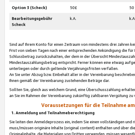
Option 3 (Scheck)
50£
50
Bearbeitungsgebühr
k.A.
k.A
Scheck
Sind auf Ihrem Konto für einen Zeitraum von mindestens drei Jahren kein
Frist von sieben Tagen nach einer entsprechenden Ankündigung die für
Schlussbetrag zurückzuhalten, der dem in der Übersicht Mindestausz
Mindestauszahlungsbetrag entspricht. Ferner können eine etwaig aufg
unterliegen oder durch geltende Verjährungsfristen verfallen.
An Sie unter Abzug bzw. Einbehalt aller in der Vereinbarung beschrieb
Ihnen gemäß der Vereinbarung zustehenden Beträge dar.
Sollten Sie, gleich aus welchem Grund, eine Überschusszahlung erhalte
an Sie im Rahmen der Vereinbarung zukünftig zahlbaren Vergütung zu 
Voraussetzungen für die Teilnahme a
1. Anmeldung und Teilnahmeberechtigung
Sie leiten den Anmeldeprozess ein, indem Sie einen vollständigen und 
muss/müssen originäre Inhalte (original content) enthalten und über d
Originalinhalte, die Materialien von Dritten verwenden, müssen wese