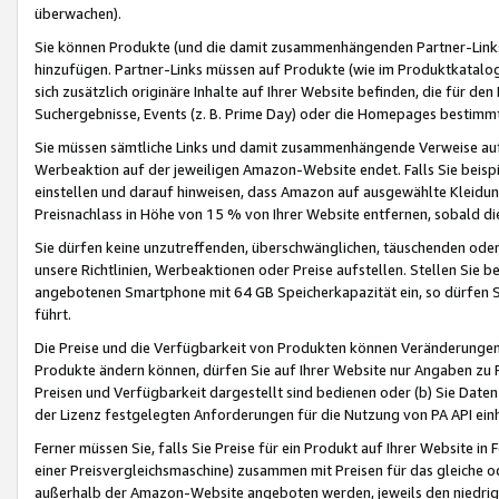
überwachen).
Sie können Produkte (und die damit zusammenhängenden Partner-Links)
hinzufügen. Partner-Links müssen auf Produkte (wie im Produktkatalog de
sich zusätzlich originäre Inhalte auf Ihrer Website befinden, die für 
Suchergebnisse, Events (z. B. Prime Day) oder die Homepages bestimmte
Sie müssen sämtliche Links und damit zusammenhängende Verweise auf z
Werbeaktion auf der jeweiligen Amazon-Website endet. Falls Sie beisp
einstellen und darauf hinweisen, dass Amazon auf ausgewählte Kleidun
Preisnachlass in Höhe von 15 % von Ihrer Website entfernen, sobald di
Sie dürfen keine unzutreffenden, überschwänglichen, täuschenden od
unsere Richtlinien, Werbeaktionen oder Preise aufstellen. Stellen Sie 
angebotenen Smartphone mit 64 GB Speicherkapazität ein, so dürfen S
führt.
Die Preise und die Verfügbarkeit von Produkten können Veränderungen 
Produkte ändern können, dürfen Sie auf Ihrer Website nur Angaben zu P
Preisen und Verfügbarkeit dargestellt sind bedienen oder (b) Sie Daten
der Lizenz festgelegten Anforderungen für die Nutzung von PA API einh
Ferner müssen Sie, falls Sie Preise für ein Produkt auf Ihrer Website in 
einer Preisvergleichsmaschine) zusammen mit Preisen für das gleiche o
außerhalb der Amazon-Website angeboten werden, jeweils den niedrigst