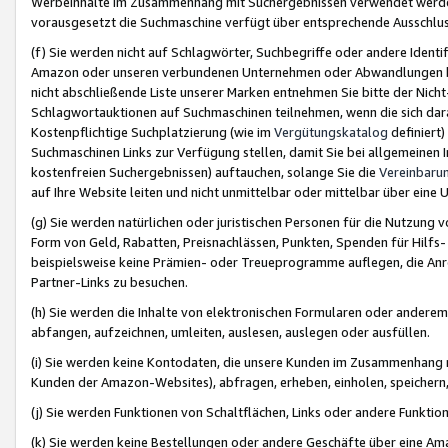
Werbeinhalte im Zusammenhang mit Suchergebnissen verwendet werden,
vorausgesetzt die Suchmaschine verfügt über entsprechende Ausschlu
(f) Sie werden nicht auf Schlagwörter, Suchbegriffe oder andere Ident
Amazon oder unseren verbundenen Unternehmen oder Abwandlungen bzw
nicht abschließende Liste unserer Marken entnehmen Sie bitte der Nich
Schlagwortauktionen auf Suchmaschinen teilnehmen, wenn die sich da
Kostenpflichtige Suchplatzierung (wie im
Vergütungskatalog
definiert
Suchmaschinen Links zur Verfügung stellen, damit Sie bei allgemeinen I
kostenfreien Suchergebnissen) auftauchen, solange Sie die
Vereinbaru
auf Ihre Website leiten und nicht unmittelbar oder mittelbar über eine
(g) Sie werden natürlichen oder juristischen Personen für die Nutzung 
Form von Geld, Rabatten, Preisnachlässen, Punkten, Spenden für Hilfs
beispielsweise keine Prämien- oder Treueprogramme auflegen, die Anrei
Partner-Links zu besuchen.
(h) Sie werden die Inhalte von elektronischen Formularen oder anderem M
abfangen, aufzeichnen, umleiten, auslesen, auslegen oder ausfüllen.
(i) Sie werden keine Kontodaten, die unsere Kunden im Zusammenhang 
Kunden der Amazon-Websites), abfragen, erheben, einholen, speichern,
(j) Sie werden Funktionen von Schaltflächen, Links oder andere Funkti
(k) Sie werden keine Bestellungen oder andere Geschäfte über eine Ama