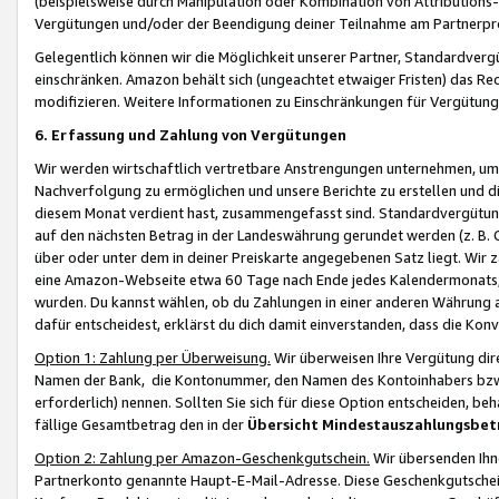
(beispielsweise durch Manipulation oder Kombination von Attributions-
Vergütungen und/oder der Beendigung deiner Teilnahme am Partnerp
Gelegentlich können wir die Möglichkeit unserer Partner, Standardv
einschränken. Amazon behält sich (ungeachtet etwaiger Fristen) das Re
modifizieren. Weitere Informationen zu Einschränkungen für Vergütung
6. Erfassung und Zahlung von Vergütungen
Wir werden wirtschaftlich vertretbare Anstrengungen unternehmen, um 
Nachverfolgung zu ermöglichen und unsere Berichte zu erstellen und di
diesem Monat verdient hast, zusammengefasst sind. Standardvergütung
auf den nächsten Betrag in der Landeswährung gerundet werden (z. B. C
über oder unter dem in deiner Preiskarte angegebenen Satz liegt. Wir
eine Amazon-Webseite etwa 60 Tage nach Ende jedes Kalendermonats, i
wurden. Du kannst wählen, ob du Zahlungen in einer anderen Währung
dafür entscheidest, erklärst du dich damit einverstanden, dass die K
Option 1: Zahlung per Überweisung.
Wir überweisen Ihre Vergütung dir
Namen der Bank, die Kontonummer, den Namen des Kontoinhabers bzw. a
erforderlich) nennen. Sollten Sie sich für diese Option entscheiden, be
fällige Gesamtbetrag den in der
Übersicht Mindestauszahlungsbet
Option 2: Zahlung per Amazon-Geschenkgutschein.
Wir übersenden Ihne
Partnerkonto genannte Haupt-E-Mail-Adresse. Diese Geschenkgutschei