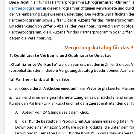
Diese Richtlinien für das Partnerprogramm („
Programmrichtlinien
“)
Partnerprogramm
; in diesen Programmrichtlinien verwendete und durch
der Vereinbarung zugewiesene Bedeutung. Die Rechte und Pflichten de
Partnerprogramm sowie Ziffer 3 der IP-Lizenz für das Partnerprogram
Einschränkung von Ziffer 6 Abs. (a) der Vereinbarung wird hiermit Fol
Partnerprogramm, die IP-Lizenz für das Partnerprogramm oder Ziffer 1
gegen die Vereinbarung.
Vergütungskatalog für das 
1. Qualifizierte Verkäufe und Qualifizierte Umsätze
„
Qualifizierte Verkäufe
“ werden von uns mit den in Ziffer 3 diese
(vorbehaltlich der in diesem Vergütungskatalog beschriebenen Ausnah
(a) Partner- Link auf Ihrer Site
:
i. ein Kunde durch Anklicken eines auf Ihrer Website platzierten Part
ii. während einer einzigen Internetsitzung eines der nachstehend unter (i)
Kunde den Partner-Link anklickt und mit dem zuerst eintretenden der f
A. Ablauf von 24 Stunden seit dem Klick,
B. der Kunde bestellt ein Produkt, mit Ausnahme eines digitalen P
Download einer Amazon Software oder Produkte, die unter dem N
Downloads“, „Amazon Coin“, „Kindle Books“, „Kindle Newspapers“, „