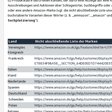
(c) Produktkäufe durch einen Kunden, der durch eine Anzeige auf eine 
Ausschreibungen und Auktionen über Schlagwörter, Suchbegriffe oder 
oder eine andere Amazon-Marke (vgl. die nicht abschließende Liste un
buchstabierte Varianten dieser Wörter (z. B. „ammazon“, „amaozn“ und „
Suchplatzierung
”);
Land
Nicht abschließende Liste der Marken
Vereinigtes
https://www.amazon.co.uk/gp/feature.html?ie=U
Königreich
Frankreich
https://www.amazon.fr/gp/help/customer/displa
E78834F9BA58__SECTION_64DE0ED1D744420E9
Italien
https://www.amazon.it/gp/help/customer/display
Irland
https://www.amazon.ie/gp/help/customer/displa
Niederlande
https://www.amazon.nl/gp/help/customer/display
Spanien
https://www.amazon.es/gp/help/customer/display
Deutschland
https://www.amazon.de/gp/help/customer/displa
Schweden
https://www.amazon.de/gp/help/customer/displa
Polen
https://www.amazon.pl/gp/help/customer/display
Belgien
https://www.amazon.com.be/gp/help/customer/d