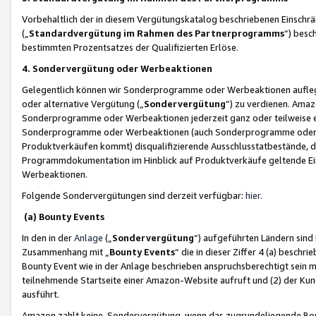
Vorbehaltlich der in diesem Vergütungskatalog beschriebenen Einschr
(„
Standardvergütung im Rahmen des Partnerprogramms
“) besc
bestimmten Prozentsatzes der Qualifizierten Erlöse.
4. Sondervergütung oder Werbeaktionen
Gelegentlich können wir Sonderprogramme oder Werbeaktionen auflegen,
oder alternative Vergütung („
Sondervergütung
”) zu verdienen. Amazo
Sonderprogramme oder Werbeaktionen jederzeit ganz oder teilweise einz
Sonderprogramme oder Werbeaktionen (auch Sonderprogramme oder We
Produktverkäufen kommt) disqualifizierende Ausschlusstatbestände, di
Programmdokumentation im Hinblick auf Produktverkäufe geltende E
Werbeaktionen.
Folgende Sondervergütungen sind derzeit verfügbar:
hier
.
(a) Bounty Events
In den in der
Anlage
(„
Sondervergütung
“) aufgeführten Ländern sind
Zusammenhang mit „
Bounty Events
“ die in dieser Ziffer 4 (a) besch
Bounty Event wie in der Anlage beschrieben anspruchsberechtigt sein mu
teilnehmende Startseite einer Amazon-Website aufruft und (2) der Kun
ausführt.
Amazon zahlt keine Sondervergütung, wenn das zugrundeliegende Boun