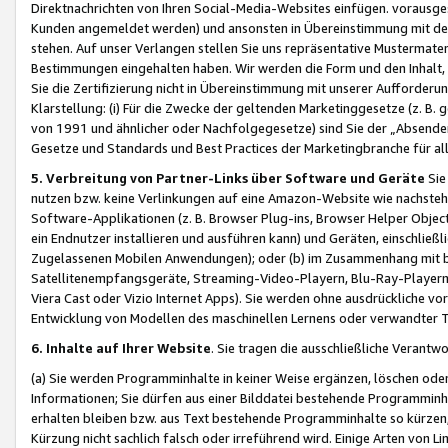
Direktnachrichten von Ihren Social-Media-Websites einfügen. vorausg
Kunden angemeldet werden) und ansonsten in Übereinstimmung mit der
stehen. Auf unser Verlangen stellen Sie uns repräsentative Mustermater
Bestimmungen eingehalten haben. Wir werden die Form und den Inhalt, di
Sie die Zertifizierung nicht in Übereinstimmung mit unserer Aufforderu
Klarstellung: (i) Für die Zwecke der geltenden Marketinggesetze (z. 
von 1991 und ähnlicher oder Nachfolgegesetze) sind Sie der „Absender“ j
Gesetze und Standards und Best Practices der Marketingbranche für 
5. Verbreitung von Partner-Links über Software und Geräte
Sie
nutzen bzw. keine Verlinkungen auf eine Amazon-Website wie nachsteh
Software-Applikationen (z. B. Browser Plug-ins, Browser Helper Objec
ein Endnutzer installieren und ausführen kann) und Geräten, einschlie
Zugelassenen Mobilen Anwendungen); oder (b) im Zusammenhang mit bzw.
Satellitenempfangsgeräte, Streaming-Video-Playern, Blu-Ray-Playern 
Viera Cast oder Vizio Internet Apps). Sie werden ohne ausdrückliche v
Entwicklung von Modellen des maschinellen Lernens oder verwandter 
6. Inhalte auf Ihrer Website
. Sie tragen die ausschließliche Verantwo
(a) Sie werden Programminhalte in keiner Weise ergänzen, löschen oder
Informationen; Sie dürfen aus einer Bilddatei bestehende Programminhal
erhalten bleiben bzw. aus Text bestehende Programminhalte so kürzen, 
Kürzung nicht sachlich falsch oder irreführend wird. Einige Arten von L