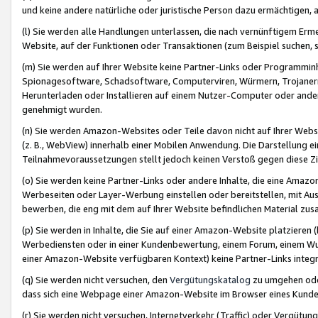
und keine andere natürliche oder juristische Person dazu ermächtigen, a
(l) Sie werden alle Handlungen unterlassen, die nach vernünftigem Erme
Website, auf der Funktionen oder Transaktionen (zum Beispiel suchen, s
(m) Sie werden auf Ihrer Website keine Partner-Links oder Programmin
Spionagesoftware, Schadsoftware, Computerviren, Würmern, Trojaner
Herunterladen oder Installieren auf einem Nutzer-Computer oder ande
genehmigt wurden.
(n) Sie werden Amazon-Websites oder Teile davon nicht auf Ihrer Websi
(z. B., WebView) innerhalb einer Mobilen Anwendung. Die Darstellung ein
Teilnahmevoraussetzungen stellt jedoch keinen Verstoß gegen diese Zif
(o) Sie werden keine Partner-Links oder andere Inhalte, die eine Am
Werbeseiten oder Layer-Werbung einstellen oder bereitstellen, mit Au
bewerben, die eng mit dem auf Ihrer Website befindlichen Material z
(p) Sie werden in Inhalte, die Sie auf einer Amazon-Website platzier
Werbediensten oder in einer Kundenbewertung, einem Forum, einem Wun
einer Amazon-Website verfügbaren Kontext) keine Partner-Links integr
(q) Sie werden nicht versuchen, den
Vergütungskatalog
zu umgehen oder
dass sich eine Webpage einer Amazon-Website im Browser eines Kunden 
(r) Sie werden nicht versuchen, Internetverkehr (Traffic) oder Vergü