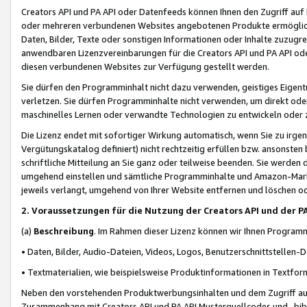
Creators API und PA API oder Datenfeeds können Ihnen den Zugriff auf D
oder mehreren verbundenen Websites angebotenen Produkte ermögliche
Daten, Bilder, Texte oder sonstigen Informationen oder Inhalte zuzugre
anwendbaren Lizenzvereinbarungen für die Creators API und PA API od
diesen verbundenen Websites zur Verfügung gestellt werden.
Sie dürfen den Programminhalt nicht dazu verwenden, geistiges Eigent
verletzen. Sie dürfen Programminhalte nicht verwenden, um direkt ode
maschinelles Lernen oder verwandte Technologien zu entwickeln oder zu
Die Lizenz endet mit sofortiger Wirkung automatisch, wenn Sie zu irg
Vergütungskatalog definiert) nicht rechtzeitig erfüllen bzw. ansonsten
schriftliche Mitteilung an Sie ganz oder teilweise beenden. Sie werden
umgehend einstellen und sämtliche Programminhalte und Amazon-Marke
jeweils verlangt, umgehend von Ihrer Website entfernen und löschen od
2. Voraussetzungen für die Nutzung der Creators API und der P
(a)
Beschreibung
. Im Rahmen dieser Lizenz können wir Ihnen Programmi
• Daten, Bilder, Audio-Dateien, Videos, Logos, Benutzerschnittstellen-
• Textmaterialien, wie beispielsweise Produktinformationen in Textfor
Neben den vorstehenden Produktwerbungsinhalten und dem Zugriff auf 
Zusammenhang mit Creators API und PA API Musterquellcodes und -bibli