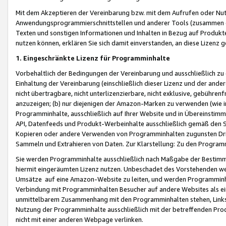
Mit dem Akzeptieren der Vereinbarung bzw. mit dem Aufrufen oder Nutz
Anwendungsprogrammierschnittstellen und anderer Tools (zusammen die
Texten und sonstigen Informationen und Inhalten in Bezug auf Produkte
nutzen können, erklären Sie sich damit einverstanden, an diese Lizenz 
1. Eingeschränkte Lizenz für Programminhalte
Vorbehaltlich der Bedingungen der Vereinbarung und ausschließlich z
Einhaltung der Vereinbarung (einschließlich dieser Lizenz und der ande
nicht übertragbare, nicht unterlizenzierbare, nicht exklusive, gebühren
anzuzeigen; (b) nur diejenigen der Amazon-Marken zu verwenden (wie in 
Programminhalte, ausschließlich auf Ihrer Website und in Übereinstimmu
API, Datenfeeds und Produkt-Werbeinhalte ausschließlich gemäß den Spe
Kopieren oder andere Verwenden von Programminhalten zugunsten Dri
Sammeln und Extrahieren von Daten. Zur Klarstellung: Zu den Program
Sie werden Programminhalte ausschließlich nach Maßgabe der Besti
hiermit eingeräumten Lizenz nutzen. Unbeschadet des Vorstehenden we
Umsätze auf eine Amazon-Website zu leiten, und werden Programminhal
Verbindung mit Programminhalten Besucher auf andere Websites als ein
unmittelbarem Zusammenhang mit den Programminhalten stehen, Links z
Nutzung der Programminhalte ausschließlich mit der betreffenden Pr
nicht mit einer anderen Webpage verlinken.