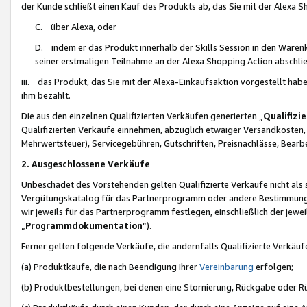
der Kunde schließt einen Kauf des Produkts ab, das Sie mit der Alexa 
C. über Alexa, oder
D. indem er das Produkt innerhalb der Skills Session in den Waren
seiner erstmaligen Teilnahme an der Alexa Shopping Action abschlie
iii. das Produkt, das Sie mit der Alexa-Einkaufsaktion vorgestellt ha
ihm bezahlt.
Die aus den einzelnen Qualifizierten Verkäufen generierten „
Qualifizi
Qualifizierten Verkäufe einnehmen, abzüglich etwaiger Versandkosten
Mehrwertsteuer), Servicegebühren, Gutschriften, Preisnachlässe, Bear
2. Ausgeschlossene Verkäufe
Unbeschadet des Vorstehenden gelten Qualifizierte Verkäufe nicht als
Vergütungskatalog für das Partnerprogramm oder andere Bestimmungen,
wir jeweils für das Partnerprogramm festlegen, einschließlich der jewe
„
Programmdokumentation
“).
Ferner gelten folgende Verkäufe, die andernfalls Qualifizierte Verkä
(a) Produktkäufe, die nach Beendigung Ihrer
Vereinbarung
erfolgen;
(b) Produktbestellungen, bei denen eine Stornierung, Rückgabe oder R