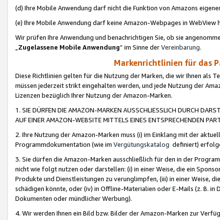
(d) Ihre Mobile Anwendung darf nicht die Funktion von Amazons eige
(e) Ihre Mobile Anwendung darf keine Amazon-Webpages in WebView 
Wir prüfen Ihre Anwendung und benachrichtigen Sie, ob sie angenomm
„
Zugelassene Mobile Anwendung
“ im Sinne der
Vereinbarung
.
Markenrichtlinien für das 
Diese Richtlinien gelten für die Nutzung der Marken, die wir Ihnen als 
müssen jederzeit strikt eingehalten werden, und jede Nutzung der Ama
Lizenzen bezüglich Ihrer Nutzung der Amazon-Marken.
1. SIE DÜRFEN DIE AMAZON-MARKEN AUSSCHLIESSLICH DURCH DARS
AUF EINER AMAZON-WEBSITE MITTELS EINES ENTSPRECHENDEN PART
2. Ihre Nutzung der Amazon-Marken muss (i) im Einklang mit der aktuells
Programmdokumentation (wie im
Vergütungskatalog
definiert) erfolg
3. Sie dürfen die Amazon-Marken ausschließlich für den in der Progr
nicht wie folgt nutzen oder darstellen: (i) in einer Weise, die ein Spo
Produkte und Dienstleistungen zu verunglimpfen, (iii) in einer Weise
schädigen könnte, oder (iv) in Offline-Materialien oder E-Mails (z. B.
Dokumenten oder mündlicher Werbung).
4. Wir werden Ihnen ein Bild bzw. Bilder der Amazon-Marken zur Verfüg