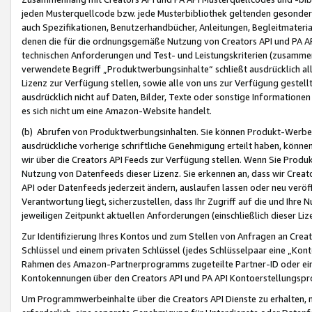
jeden Musterquellcode bzw. jede Musterbibliothek geltenden gesonder
auch Spezifikationen, Benutzerhandbücher, Anleitungen, Begleitmaterial
denen die für die ordnungsgemäße Nutzung von Creators API und PA A
technischen Anforderungen und Test- und Leistungskriterien (zusammen
verwendete Begriff „Produktwerbungsinhalte“ schließt ausdrücklich al
Lizenz zur Verfügung stellen, sowie alle von uns zur Verfügung gestel
ausdrücklich nicht auf Daten, Bilder, Texte oder sonstige Informatione
es sich nicht um eine Amazon-Website handelt.
(b) Abrufen von Produktwerbungsinhalten. Sie können Produkt-Werbein
ausdrückliche vorherige schriftliche Genehmigung erteilt haben, könn
wir über die Creators API Feeds zur Verfügung stellen. Wenn Sie Produk
Nutzung von Datenfeeds dieser Lizenz. Sie erkennen an, dass wir Creat
API oder Datenfeeds jederzeit ändern, auslaufen lassen oder neu veröffe
Verantwortung liegt, sicherzustellen, dass Ihr Zugriff auf die und Ihr
jeweiligen Zeitpunkt aktuellen Anforderungen (einschließlich dieser Liz
Zur Identifizierung Ihres Kontos und zum Stellen von Anfragen an Crea
Schlüssel und einem privaten Schlüssel (jedes Schlüsselpaar eine „Kon
Rahmen des Amazon-Partnerprogramms zugeteilte Partner-ID oder ein
Kontokennungen über den Creators API und PA API Kontoerstellungspro
Um Programmwerbeinhalte über die Creators API Dienste zu erhalten, m