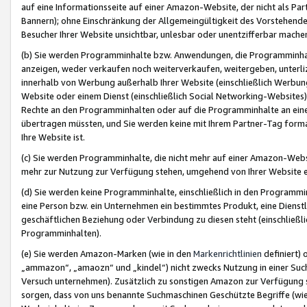
auf eine Informationsseite auf einer Amazon-Website, der nicht als Part
Bannern); ohne Einschränkung der Allgemeingültigkeit des Vorstehende
Besucher Ihrer Website unsichtbar, unlesbar oder unentzifferbar mache
(b) Sie werden Programminhalte bzw. Anwendungen, die Programminhalt
anzeigen, weder verkaufen noch weiterverkaufen, weitergeben, unterli
innerhalb von Werbung außerhalb Ihrer Website (einschließlich Werbun
Website oder einem Dienst (einschließlich Social Networking-Website
Rechte an den Programminhalten oder auf die Programminhalte an eine a
übertragen müssten, und Sie werden keine mit Ihrem Partner-Tag formati
Ihre Website ist.
(c) Sie werden Programminhalte, die nicht mehr auf einer Amazon-Websit
mehr zur Nutzung zur Verfügung stehen, umgehend von Ihrer Website e
(d) Sie werden keine Programminhalte, einschließlich in den Programmin
eine Person bzw. ein Unternehmen ein bestimmtes Produkt, eine Dienstle
geschäftlichen Beziehung oder Verbindung zu diesen steht (einschließli
Programminhalten).
(e) Sie werden Amazon-Marken (wie in den
Markenrichtlinien
definiert) 
„ammazon“, „amaozn“ und „kindel“) nicht zwecks Nutzung in einer Suc
Versuch unternehmen). Zusätzlich zu sonstigen Amazon zur Verfügung 
sorgen, dass von uns benannte Suchmaschinen Geschützte Begriffe (wie 