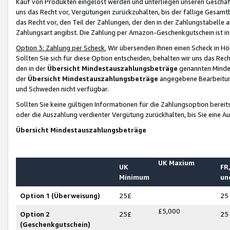
Kauf von Produkten eingelöst werden und unterliegen unseren Geschäf
uns das Recht vor, Vergütungen zurückzuhalten, bis der fällige Gesamt
das Recht vor, den Teil der Zahlungen, der den in der Zahlungstabelle 
Zahlungsart angibst. Die Zahlung per Amazon-Geschenkgutschein ist in
Option 3: Zahlung per Scheck.
Wir übersenden Ihnen einen Scheck in Höh
Sollten Sie sich für diese Option entscheiden, behalten wir uns das Rec
den in der
Übersicht Mindestauszahlungsbeträge
genannten Mindest
der
Übersicht Mindestauszahlungsbeträge
angegebene Bearbeitung
und Schweden nicht verfügbar.
Sollten Sie keine gültigen Informationen für die Zahlungsoption bereit
oder die Auszahlung verdienter Vergütung zurückhalten, bis Sie eine A
Übersicht Mindestauszahlungsbeträge
UK Maxium
UK
FR,
Minimum
un
Option 1 (Überweisung)
25£
25
£5,000
Option 2
25£
25
(Geschenkgutschein)