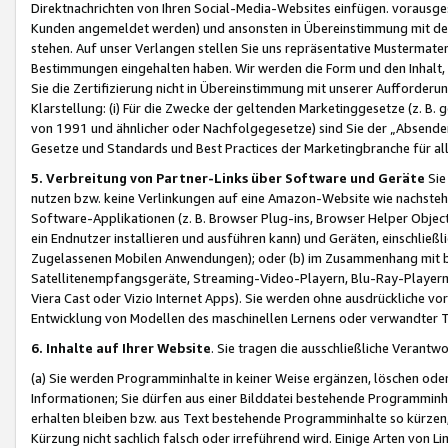
Direktnachrichten von Ihren Social-Media-Websites einfügen. vorausg
Kunden angemeldet werden) und ansonsten in Übereinstimmung mit der
stehen. Auf unser Verlangen stellen Sie uns repräsentative Mustermater
Bestimmungen eingehalten haben. Wir werden die Form und den Inhalt, di
Sie die Zertifizierung nicht in Übereinstimmung mit unserer Aufforderu
Klarstellung: (i) Für die Zwecke der geltenden Marketinggesetze (z. 
von 1991 und ähnlicher oder Nachfolgegesetze) sind Sie der „Absender“ j
Gesetze und Standards und Best Practices der Marketingbranche für 
5. Verbreitung von Partner-Links über Software und Geräte
Sie
nutzen bzw. keine Verlinkungen auf eine Amazon-Website wie nachsteh
Software-Applikationen (z. B. Browser Plug-ins, Browser Helper Objec
ein Endnutzer installieren und ausführen kann) und Geräten, einschlie
Zugelassenen Mobilen Anwendungen); oder (b) im Zusammenhang mit bzw.
Satellitenempfangsgeräte, Streaming-Video-Playern, Blu-Ray-Playern 
Viera Cast oder Vizio Internet Apps). Sie werden ohne ausdrückliche v
Entwicklung von Modellen des maschinellen Lernens oder verwandter 
6. Inhalte auf Ihrer Website
. Sie tragen die ausschließliche Verantwo
(a) Sie werden Programminhalte in keiner Weise ergänzen, löschen oder
Informationen; Sie dürfen aus einer Bilddatei bestehende Programminhal
erhalten bleiben bzw. aus Text bestehende Programminhalte so kürzen, 
Kürzung nicht sachlich falsch oder irreführend wird. Einige Arten von L