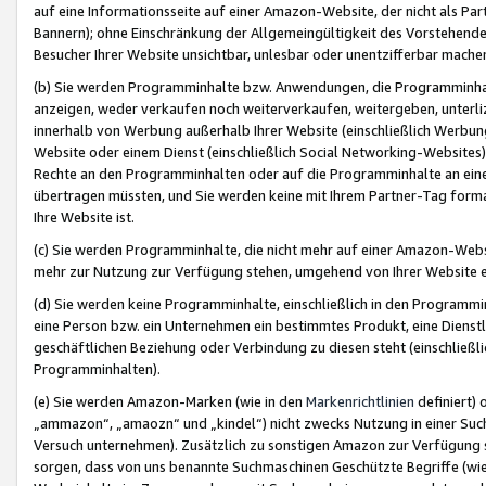
auf eine Informationsseite auf einer Amazon-Website, der nicht als Part
Bannern); ohne Einschränkung der Allgemeingültigkeit des Vorstehende
Besucher Ihrer Website unsichtbar, unlesbar oder unentzifferbar mache
(b) Sie werden Programminhalte bzw. Anwendungen, die Programminhalt
anzeigen, weder verkaufen noch weiterverkaufen, weitergeben, unterli
innerhalb von Werbung außerhalb Ihrer Website (einschließlich Werbun
Website oder einem Dienst (einschließlich Social Networking-Website
Rechte an den Programminhalten oder auf die Programminhalte an eine a
übertragen müssten, und Sie werden keine mit Ihrem Partner-Tag formati
Ihre Website ist.
(c) Sie werden Programminhalte, die nicht mehr auf einer Amazon-Websit
mehr zur Nutzung zur Verfügung stehen, umgehend von Ihrer Website e
(d) Sie werden keine Programminhalte, einschließlich in den Programmin
eine Person bzw. ein Unternehmen ein bestimmtes Produkt, eine Dienstle
geschäftlichen Beziehung oder Verbindung zu diesen steht (einschließli
Programminhalten).
(e) Sie werden Amazon-Marken (wie in den
Markenrichtlinien
definiert) 
„ammazon“, „amaozn“ und „kindel“) nicht zwecks Nutzung in einer Suc
Versuch unternehmen). Zusätzlich zu sonstigen Amazon zur Verfügung 
sorgen, dass von uns benannte Suchmaschinen Geschützte Begriffe (wie 