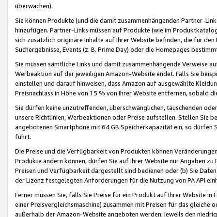
überwachen).
Sie können Produkte (und die damit zusammenhängenden Partner-Links)
hinzufügen. Partner-Links müssen auf Produkte (wie im Produktkatalog de
sich zusätzlich originäre Inhalte auf Ihrer Website befinden, die für 
Suchergebnisse, Events (z. B. Prime Day) oder die Homepages bestimmte
Sie müssen sämtliche Links und damit zusammenhängende Verweise auf z
Werbeaktion auf der jeweiligen Amazon-Website endet. Falls Sie beisp
einstellen und darauf hinweisen, dass Amazon auf ausgewählte Kleidun
Preisnachlass in Höhe von 15 % von Ihrer Website entfernen, sobald di
Sie dürfen keine unzutreffenden, überschwänglichen, täuschenden od
unsere Richtlinien, Werbeaktionen oder Preise aufstellen. Stellen Sie 
angebotenen Smartphone mit 64 GB Speicherkapazität ein, so dürfen S
führt.
Die Preise und die Verfügbarkeit von Produkten können Veränderungen 
Produkte ändern können, dürfen Sie auf Ihrer Website nur Angaben zu P
Preisen und Verfügbarkeit dargestellt sind bedienen oder (b) Sie Daten
der Lizenz festgelegten Anforderungen für die Nutzung von PA API einh
Ferner müssen Sie, falls Sie Preise für ein Produkt auf Ihrer Website in 
einer Preisvergleichsmaschine) zusammen mit Preisen für das gleiche o
außerhalb der Amazon-Website angeboten werden, jeweils den niedrigst