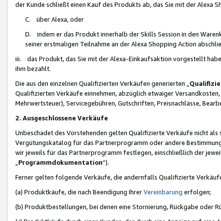
der Kunde schließt einen Kauf des Produkts ab, das Sie mit der Alexa 
C. über Alexa, oder
D. indem er das Produkt innerhalb der Skills Session in den Waren
seiner erstmaligen Teilnahme an der Alexa Shopping Action abschlie
iii. das Produkt, das Sie mit der Alexa-Einkaufsaktion vorgestellt ha
ihm bezahlt.
Die aus den einzelnen Qualifizierten Verkäufen generierten „
Qualifizi
Qualifizierten Verkäufe einnehmen, abzüglich etwaiger Versandkosten
Mehrwertsteuer), Servicegebühren, Gutschriften, Preisnachlässe, Bear
2. Ausgeschlossene Verkäufe
Unbeschadet des Vorstehenden gelten Qualifizierte Verkäufe nicht als
Vergütungskatalog für das Partnerprogramm oder andere Bestimmungen,
wir jeweils für das Partnerprogramm festlegen, einschließlich der jewe
„
Programmdokumentation
“).
Ferner gelten folgende Verkäufe, die andernfalls Qualifizierte Verkä
(a) Produktkäufe, die nach Beendigung Ihrer
Vereinbarung
erfolgen;
(b) Produktbestellungen, bei denen eine Stornierung, Rückgabe oder R