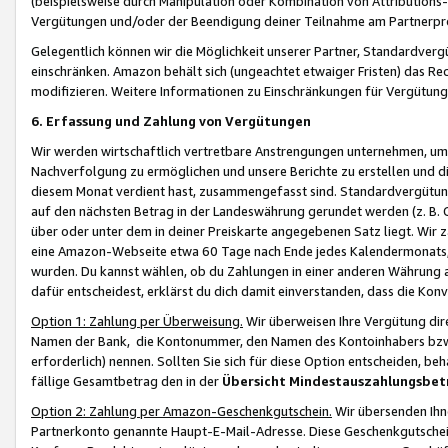
(beispielsweise durch Manipulation oder Kombination von Attributions-
Vergütungen und/oder der Beendigung deiner Teilnahme am Partnerp
Gelegentlich können wir die Möglichkeit unserer Partner, Standardv
einschränken. Amazon behält sich (ungeachtet etwaiger Fristen) das Re
modifizieren. Weitere Informationen zu Einschränkungen für Vergütung
6. Erfassung und Zahlung von Vergütungen
Wir werden wirtschaftlich vertretbare Anstrengungen unternehmen, um 
Nachverfolgung zu ermöglichen und unsere Berichte zu erstellen und di
diesem Monat verdient hast, zusammengefasst sind. Standardvergütung
auf den nächsten Betrag in der Landeswährung gerundet werden (z. B. C
über oder unter dem in deiner Preiskarte angegebenen Satz liegt. Wir
eine Amazon-Webseite etwa 60 Tage nach Ende jedes Kalendermonats, i
wurden. Du kannst wählen, ob du Zahlungen in einer anderen Währung
dafür entscheidest, erklärst du dich damit einverstanden, dass die K
Option 1: Zahlung per Überweisung.
Wir überweisen Ihre Vergütung dir
Namen der Bank, die Kontonummer, den Namen des Kontoinhabers bzw. a
erforderlich) nennen. Sollten Sie sich für diese Option entscheiden, be
fällige Gesamtbetrag den in der
Übersicht Mindestauszahlungsbet
Option 2: Zahlung per Amazon-Geschenkgutschein.
Wir übersenden Ihne
Partnerkonto genannte Haupt-E-Mail-Adresse. Diese Geschenkgutschei