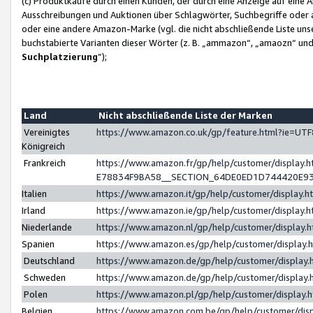
(c) Produktkäufe durch einen Kunden, der durch eine Anzeige auf eine 
Ausschreibungen und Auktionen über Schlagwörter, Suchbegriffe oder 
oder eine andere Amazon-Marke (vgl. die nicht abschließende Liste un
buchstabierte Varianten dieser Wörter (z. B. „ammazon“, „amaozn“ und „
Suchplatzierung
”);
Land
Nicht abschließende Liste der Marken
Vereinigtes
https://www.amazon.co.uk/gp/feature.html?ie=U
Königreich
Frankreich
https://www.amazon.fr/gp/help/customer/displa
E78834F9BA58__SECTION_64DE0ED1D744420E9
Italien
https://www.amazon.it/gp/help/customer/display
Irland
https://www.amazon.ie/gp/help/customer/displa
Niederlande
https://www.amazon.nl/gp/help/customer/display
Spanien
https://www.amazon.es/gp/help/customer/display
Deutschland
https://www.amazon.de/gp/help/customer/displa
Schweden
https://www.amazon.de/gp/help/customer/displa
Polen
https://www.amazon.pl/gp/help/customer/display
Belgien
https://www.amazon.com.be/gp/help/customer/d