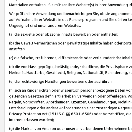
Materialien enthalten. Sie müssen Ihre Website(s) in Ihrer Anwendung ide
Wir prüfen Ihre Anwendung und benachrichtigen Sie, ob sie angenommen
auf Aufnahme Ihrer Website in das Partnerprogramm und Sie dürfen kei
Ungeeignet sind unter anderem Websites:
(a) die sexuelle oder obszöne Inhalte bewerben oder enthalten;
(b) die Gewalt verherrlichen oder gewalttätige Inhalte haben oder pot
anstiften,;
(c) die falsche, irreführende, diffamierende oder verleumderische Inha
(d) die von Hass geprägte, belästigende, schädliche, die Privatsphäre v
Herkunft, Hautfarbe, Geschlecht, Religion, Nationalität, Behinderung, 
(e) die rechtswidrige Handlungen bewerben oder ausführen;
(f) sich an Kinder richten oder wissentlich personenbezogene Daten vo
geltenden Gesetzen definiert) erheben, verwenden oder offenlegen, Vo
Regeln, Vorschriften, Anordnungen, Lizenzen, Genehmigungen, Richtlini
Entscheidungen oder andere Anforderungen einer zuständigen Regierung
Privacy Protection Act (15 U.S.C. §§ 6501-6506) oder Vorschriften, di
Internet erlassen wurden);
(g) die Marken von Amazon oder unseren verbundenen Unternehmen b