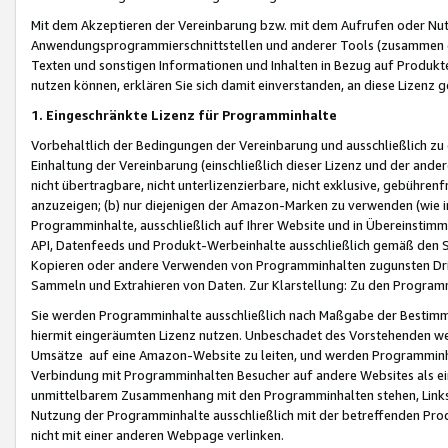
Mit dem Akzeptieren der Vereinbarung bzw. mit dem Aufrufen oder Nutz
Anwendungsprogrammierschnittstellen und anderer Tools (zusammen die
Texten und sonstigen Informationen und Inhalten in Bezug auf Produkte
nutzen können, erklären Sie sich damit einverstanden, an diese Lizenz 
1. Eingeschränkte Lizenz für Programminhalte
Vorbehaltlich der Bedingungen der Vereinbarung und ausschließlich z
Einhaltung der Vereinbarung (einschließlich dieser Lizenz und der ande
nicht übertragbare, nicht unterlizenzierbare, nicht exklusive, gebühren
anzuzeigen; (b) nur diejenigen der Amazon-Marken zu verwenden (wie in 
Programminhalte, ausschließlich auf Ihrer Website und in Übereinstimmu
API, Datenfeeds und Produkt-Werbeinhalte ausschließlich gemäß den Spe
Kopieren oder andere Verwenden von Programminhalten zugunsten Dri
Sammeln und Extrahieren von Daten. Zur Klarstellung: Zu den Program
Sie werden Programminhalte ausschließlich nach Maßgabe der Besti
hiermit eingeräumten Lizenz nutzen. Unbeschadet des Vorstehenden we
Umsätze auf eine Amazon-Website zu leiten, und werden Programminhal
Verbindung mit Programminhalten Besucher auf andere Websites als ein
unmittelbarem Zusammenhang mit den Programminhalten stehen, Links z
Nutzung der Programminhalte ausschließlich mit der betreffenden Pr
nicht mit einer anderen Webpage verlinken.