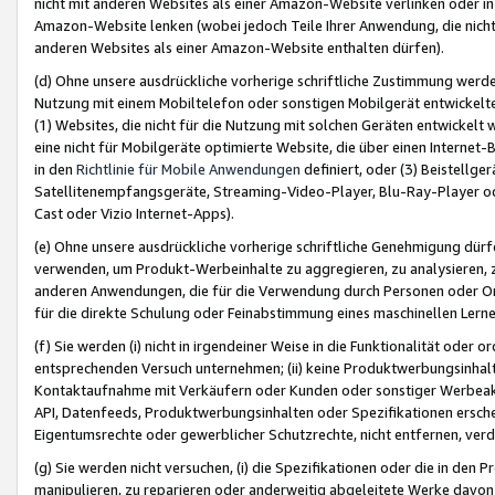
nicht mit anderen Websites als einer Amazon-Website verlinken oder i
Amazon-Website lenken (wobei jedoch Teile Ihrer Anwendung, die nich
anderen Websites als einer Amazon-Website enthalten dürfen).
(d) Ohne unsere ausdrückliche vorherige schriftliche Zustimmung werd
Nutzung mit einem Mobiltelefon oder sonstigen Mobilgerät entwickelt
(1) Websites, die nicht für die Nutzung mit solchen Geräten entwickelt
eine nicht für Mobilgeräte optimierte Website, die über einen Interne
in den
Richtlinie für Mobile Anwendungen
definiert, oder (3) Beistellge
Satellitenempfangsgeräte, Streaming-Video-Player, Blu-Ray-Player ode
Cast oder Vizio Internet-Apps).
(e) Ohne unsere ausdrückliche vorherige schriftliche Genehmigung dürfe
verwenden, um Produkt-Werbeinhalte zu aggregieren, zu analysieren, 
anderen Anwendungen, die für die Verwendung durch Personen oder Or
für die direkte Schulung oder Feinabstimmung eines maschinellen Lern
(f) Sie werden (i) nicht in irgendeiner Weise in die Funktionalität ode
entsprechenden Versuch unternehmen; (ii) keine Produktwerbungsinha
Kontaktaufnahme mit Verkäufern oder Kunden oder sonstiger Werbeaktiv
API, Datenfeeds, Produktwerbungsinhalten oder Spezifikationen erschei
Eigentumsrechte oder gewerblicher Schutzrechte, nicht entfernen, verd
(g) Sie werden nicht versuchen, (i) die Spezifikationen oder die in de
manipulieren, zu reparieren oder anderweitig abgeleitete Werke davon z