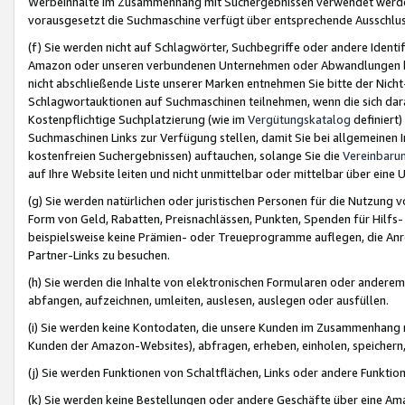
Werbeinhalte im Zusammenhang mit Suchergebnissen verwendet werden,
vorausgesetzt die Suchmaschine verfügt über entsprechende Ausschlu
(f) Sie werden nicht auf Schlagwörter, Suchbegriffe oder andere Ident
Amazon oder unseren verbundenen Unternehmen oder Abwandlungen bzw
nicht abschließende Liste unserer Marken entnehmen Sie bitte der Nich
Schlagwortauktionen auf Suchmaschinen teilnehmen, wenn die sich da
Kostenpflichtige Suchplatzierung (wie im
Vergütungskatalog
definiert
Suchmaschinen Links zur Verfügung stellen, damit Sie bei allgemeinen I
kostenfreien Suchergebnissen) auftauchen, solange Sie die
Vereinbaru
auf Ihre Website leiten und nicht unmittelbar oder mittelbar über eine
(g) Sie werden natürlichen oder juristischen Personen für die Nutzung 
Form von Geld, Rabatten, Preisnachlässen, Punkten, Spenden für Hilfs
beispielsweise keine Prämien- oder Treueprogramme auflegen, die Anrei
Partner-Links zu besuchen.
(h) Sie werden die Inhalte von elektronischen Formularen oder anderem M
abfangen, aufzeichnen, umleiten, auslesen, auslegen oder ausfüllen.
(i) Sie werden keine Kontodaten, die unsere Kunden im Zusammenhang 
Kunden der Amazon-Websites), abfragen, erheben, einholen, speichern,
(j) Sie werden Funktionen von Schaltflächen, Links oder andere Funkti
(k) Sie werden keine Bestellungen oder andere Geschäfte über eine Ama