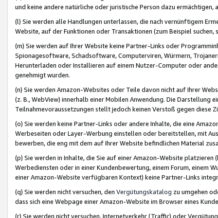
und keine andere natürliche oder juristische Person dazu ermächtigen, a
(l) Sie werden alle Handlungen unterlassen, die nach vernünftigem Erme
Website, auf der Funktionen oder Transaktionen (zum Beispiel suchen, s
(m) Sie werden auf Ihrer Website keine Partner-Links oder Programmin
Spionagesoftware, Schadsoftware, Computerviren, Würmern, Trojaner
Herunterladen oder Installieren auf einem Nutzer-Computer oder ande
genehmigt wurden.
(n) Sie werden Amazon-Websites oder Teile davon nicht auf Ihrer Websi
(z. B., WebView) innerhalb einer Mobilen Anwendung. Die Darstellung ein
Teilnahmevoraussetzungen stellt jedoch keinen Verstoß gegen diese Zif
(o) Sie werden keine Partner-Links oder andere Inhalte, die eine Am
Werbeseiten oder Layer-Werbung einstellen oder bereitstellen, mit Au
bewerben, die eng mit dem auf Ihrer Website befindlichen Material z
(p) Sie werden in Inhalte, die Sie auf einer Amazon-Website platzier
Werbediensten oder in einer Kundenbewertung, einem Forum, einem Wun
einer Amazon-Website verfügbaren Kontext) keine Partner-Links integr
(q) Sie werden nicht versuchen, den
Vergütungskatalog
zu umgehen oder
dass sich eine Webpage einer Amazon-Website im Browser eines Kunden 
(r) Sie werden nicht versuchen, Internetverkehr (Traffic) oder Vergü