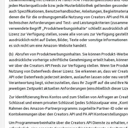
jeden Musterquellcode bzw. jede Musterbibliothek geltenden gesonder
auch Spezifikationen, Benutzerhandbücher, Anleitungen, Begleitmaterial
denen die für die ordnungsgemäße Nutzung von Creators API und PA A
technischen Anforderungen und Test- und Leistungskriterien (zusammen
verwendete Begriff „Produktwerbungsinhalte“ schließt ausdrücklich al
Lizenz zur Verfügung stellen, sowie alle von uns zur Verfügung gestel
ausdrücklich nicht auf Daten, Bilder, Texte oder sonstige Informatione
es sich nicht um eine Amazon-Website handelt.
(b) Abrufen von Produktwerbungsinhalten. Sie können Produkt-Werbein
ausdrückliche vorherige schriftliche Genehmigung erteilt haben, könn
wir über die Creators API Feeds zur Verfügung stellen. Wenn Sie Produk
Nutzung von Datenfeeds dieser Lizenz. Sie erkennen an, dass wir Creat
API oder Datenfeeds jederzeit ändern, auslaufen lassen oder neu veröffe
Verantwortung liegt, sicherzustellen, dass Ihr Zugriff auf die und Ihr
jeweiligen Zeitpunkt aktuellen Anforderungen (einschließlich dieser Liz
Zur Identifizierung Ihres Kontos und zum Stellen von Anfragen an Crea
Schlüssel und einem privaten Schlüssel (jedes Schlüsselpaar eine „Kon
Rahmen des Amazon-Partnerprogramms zugeteilte Partner-ID oder ein
Kontokennungen über den Creators API und PA API Kontoerstellungspro
Um Programmwerbeinhalte über die Creators API Dienste zu erhalten, m