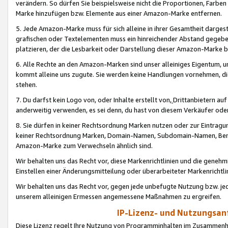
verändern. So dürfen Sie beispielsweise nicht die Proportionen, Farb
Marke hinzufügen bzw. Elemente aus einer Amazon-Marke entfernen.
5. Jede Amazon-Marke muss für sich alleine in ihrer Gesamtheit darge
grafischen oder Textelementen muss ein hinreichender Abstand gegebe
platzieren, der die Lesbarkeit oder Darstellung dieser Amazon-Marke b
6. Alle Rechte an den Amazon-Marken sind unser alleiniges Eigentum, 
kommt alleine uns zugute. Sie werden keine Handlungen vornehmen, 
stehen.
7. Du darfst kein Logo von, oder Inhalte erstellt von,
Drittanbietern au
anderweitig verwenden, es sei denn, du hast von diesem Verkäufer oder
8. Sie dürfen in keiner Rechtsordnung Marken nutzen oder zur Eintragu
keiner Rechtsordnung Marken, Domain-Namen, Subdomain-Namen, Benu
Amazon-Marke zum Verwechseln ähnlich sind.
Wir behalten uns das Recht vor, diese Markenrichtlinien und die gene
Einstellen einer Änderungsmitteilung oder überarbeiteter Markenricht
Wir behalten uns das Recht vor, gegen jede unbefugte Nutzung bzw. jede 
unserem alleinigen Ermessen angemessene Maßnahmen zu ergreifen.
IP-Lizenz- und Nutzungsan
Diese Lizenz regelt Ihre Nutzung von Programminhalten im Zusammen