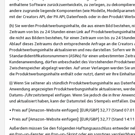
enthaltene Software zurückzuentwickeln, zu zerlegen, zu dekompilier
andere zugrunde liegende Komponenten (wie Modelle, Modellparameter
mit der Creators API, der PA API, Datenfeeds oder in den Produkt Werb
(h) Sie werden Produktwerbungsinhalte, die aus einem Bild bestehen, ni
Zeitraum von bis zu 24 Stunden einen Link auf Produktwerbungsinhalte
die nicht aus Bildern bestehen, für einen Zeitraum von bis zu 24 Stund
Ablauf dieses Zeitraums durch entsprechende Anfrage an die Creators 
Produktwerbungsinhalte aktualisieren und neu darstellen. Sofern wir Ih
Standardidentifikationsnummern (ASINs) für einen unbestimmten Zeitra
Kundenanwendung, dürfen unbeschadet des Vorstehenden Produktwerbu
Zwischenspeicher abgelegt werden. Auf unser Verlangen werden Sie un
die Produktwerbungsinhalte enthält oder nutzt, damit wir Ihre Einhalt
(i) Wenn Sie seltener als stündlich Produktwerbungsinhalte aus Datenfe
Anwendung angezeigten Produktwerbungsinhalte aktualisieren, werden 
Datums-/Uhrzeitstempel einfügen. Wenn Sie jedoch die in Ihrer Anwe
und aktualisiert haben, kann der Datumsteil des Stempels entfallen. Dies
• Preis auf [Amazon-Website einfügen]: [EUR/GBP] 32,77 (Stand 07.01.
• Preis auf [Amazon-Website einfügen]: [EUR/GBP] 32,77 (Stand 14:11 
Außerdem müssen Sie den folgenden Haftungsausschluss entweder neb
ein Pop-up-Fenster, ein Pop-up-Skript oder ein sonstiges vergleichba