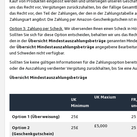
Kauf von Produkten eingelöst werden und unterliegen unseren Geschäf
uns das Recht vor, Vergütungen zurückzuhalten, bis der fällige Gesamt
das Recht vor, den Teil der Zahlungen, der den in der Zahlungstabelle 
Zahlungsart angibst. Die Zahlung per Amazon-Geschenkgutschein ist in
Option 3: Zahlung per Scheck.
Wir übersenden Ihnen einen Scheck in Höh
Sollten Sie sich für diese Option entscheiden, behalten wir uns das Rec
den in der
Übersicht Mindestauszahlungsbeträge
genannten Mindest
der
Übersicht Mindestauszahlungsbeträge
angegebene Bearbeitung
und Schweden nicht verfügbar.
Sollten Sie keine gültigen Informationen für die Zahlungsoption bereit
oder die Auszahlung verdienter Vergütung zurückhalten, bis Sie eine A
Übersicht Mindestauszahlungsbeträge
UK Maxium
UK
FR,
Minimum
un
Option 1 (Überweisung)
25£
25
£5,000
Option 2
25£
25
(Geschenkgutschein)