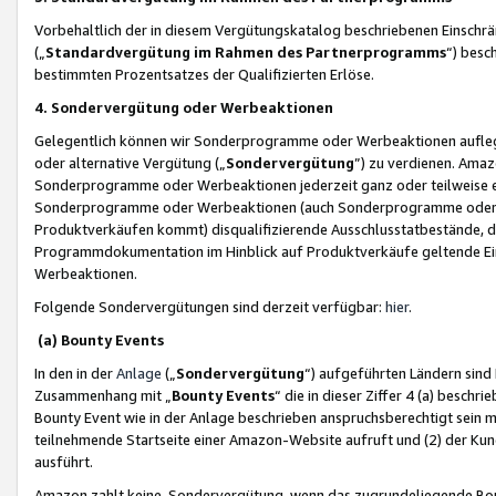
Vorbehaltlich der in diesem Vergütungskatalog beschriebenen Einschr
(„
Standardvergütung im Rahmen des Partnerprogramms
“) besc
bestimmten Prozentsatzes der Qualifizierten Erlöse.
4. Sondervergütung oder Werbeaktionen
Gelegentlich können wir Sonderprogramme oder Werbeaktionen auflegen,
oder alternative Vergütung („
Sondervergütung
”) zu verdienen. Amazo
Sonderprogramme oder Werbeaktionen jederzeit ganz oder teilweise einz
Sonderprogramme oder Werbeaktionen (auch Sonderprogramme oder We
Produktverkäufen kommt) disqualifizierende Ausschlusstatbestände, di
Programmdokumentation im Hinblick auf Produktverkäufe geltende E
Werbeaktionen.
Folgende Sondervergütungen sind derzeit verfügbar:
hier
.
(a) Bounty Events
In den in der
Anlage
(„
Sondervergütung
“) aufgeführten Ländern sind
Zusammenhang mit „
Bounty Events
“ die in dieser Ziffer 4 (a) besch
Bounty Event wie in der Anlage beschrieben anspruchsberechtigt sein mu
teilnehmende Startseite einer Amazon-Website aufruft und (2) der Kun
ausführt.
Amazon zahlt keine Sondervergütung, wenn das zugrundeliegende Boun