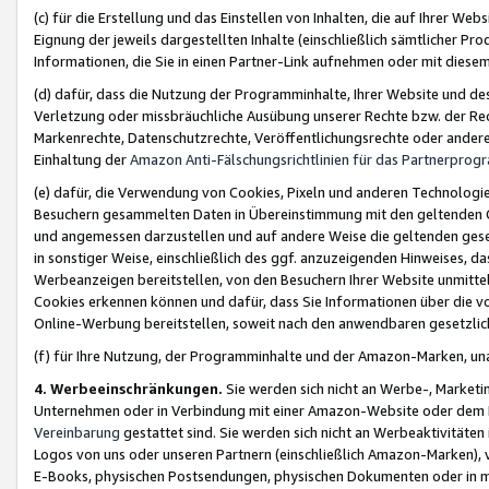
(c) für die Erstellung und das Einstellen von Inhalten, die auf Ihrer We
Eignung der jeweils dargestellten Inhalte (einschließlich sämtlicher 
Informationen, die Sie in einen Partner-Link aufnehmen oder mit diese
(d) dafür, dass die Nutzung der Programminhalte, Ihrer Website und des 
Verletzung oder missbräuchliche Ausübung unserer Rechte bzw. der Recht
Markenrechte, Datenschutzrechte, Veröffentlichungsrechte oder anderer
Einhaltung der
Amazon Anti-Fälschungsrichtlinien für das Partnerpro
(e) dafür, die Verwendung von Cookies, Pixeln und anderen Technologien
Besuchern gesammelten Daten in Übereinstimmung mit den geltenden Ge
und angemessen darzustellen und auf andere Weise die geltenden geset
in sonstiger Weise, einschließlich des ggf. anzuzeigenden Hinweises, d
Werbeanzeigen bereitstellen, von den Besuchern Ihrer Website unmitte
Cookies erkennen können und dafür, dass Sie Informationen über die v
Online-Werbung bereitstellen, soweit nach den anwendbaren gesetzlic
(f) für Ihre Nutzung, der Programminhalte und der Amazon-Marken, u
4. Werbeeinschränkungen.
Sie werden sich nicht an Werbe-, Market
Unternehmen oder in Verbindung mit einer Amazon-Website oder dem Pa
Vereinbarung
gestattet sind. Sie werden sich nicht an Werbeaktivitäten
Logos von uns oder unseren Partnern (einschließlich Amazon-Marken), 
E-Books, physischen Postsendungen, physischen Dokumenten oder in 