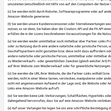
umzuleiten (einschließlich mit Hilfe von auf den Computern der Nutzer i
(s) Sie werden nicht durch Roboter, Softwareprogramme oder auf andere
Amazon-Website generieren.
(t) Sie werden unsere Kundenrezensionen oder Sternebewertungen wed
nutzen, es sei denn, Sie haben über die Creators API und die PA API e
erfüllen die in der Lizenz beschriebenen Voraussetzungen für die Nutzu
(u) Sie werden weder unmittelbar noch mittelbar über Partner-Links P
oder zu Nutzung durch eine andere natürliche oder juristische Person,
Geschäftspartnern nicht gestatten bzw. diese nicht dazu auffordern od
andere natürliche oder juristische Person, unmittelbar oder mittelbar
zu Wiederverkaufs- oder gewerblichen Zwecken (gleich welcher Art) 
auf Ihrer Website zum Wiederverkauf oder für gewerbliche Nutzungen 
(v) Sie werden die URL Ihrer Website, die die Partner-Links enthält b
werden, nicht in einer Weise tarnen, verstecken, manipulieren oder and
nicht mit angemessenem Aufwand in der Lage sind, die Website oder A
Links eine Amazon-Website aufruft.
(w) Sie werden keine Link-Verkürzungen, Schaltflächen, Hyperlinks ode
dahingehend hervorrufen, dass Sie auf eine Amazon-Website verlinken
(x) Auf unser Verlangen hin legen Sie uns eine schriftliche Bestätigung