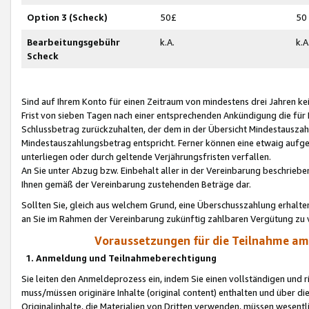
Option 3 (Scheck)
50£
50
Bearbeitungsgebühr
k.A.
k.A
Scheck
Sind auf Ihrem Konto für einen Zeitraum von mindestens drei Jahren kein
Frist von sieben Tagen nach einer entsprechenden Ankündigung die für
Schlussbetrag zurückzuhalten, der dem in der Übersicht Mindestausz
Mindestauszahlungsbetrag entspricht. Ferner können eine etwaig aufg
unterliegen oder durch geltende Verjährungsfristen verfallen.
An Sie unter Abzug bzw. Einbehalt aller in der Vereinbarung beschrieb
Ihnen gemäß der Vereinbarung zustehenden Beträge dar.
Sollten Sie, gleich aus welchem Grund, eine Überschusszahlung erhalte
an Sie im Rahmen der Vereinbarung zukünftig zahlbaren Vergütung zu 
Voraussetzungen für die Teilnahme a
1. Anmeldung und Teilnahmeberechtigung
Sie leiten den Anmeldeprozess ein, indem Sie einen vollständigen und 
muss/müssen originäre Inhalte (original content) enthalten und über d
Originalinhalte, die Materialien von Dritten verwenden, müssen wese