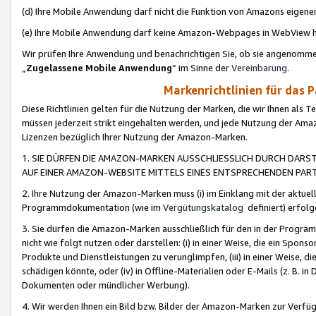
(d) Ihre Mobile Anwendung darf nicht die Funktion von Amazons eige
(e) Ihre Mobile Anwendung darf keine Amazon-Webpages in WebView 
Wir prüfen Ihre Anwendung und benachrichtigen Sie, ob sie angenomm
„
Zugelassene Mobile Anwendung
“ im Sinne der
Vereinbarung
.
Markenrichtlinien für das 
Diese Richtlinien gelten für die Nutzung der Marken, die wir Ihnen als 
müssen jederzeit strikt eingehalten werden, und jede Nutzung der Ama
Lizenzen bezüglich Ihrer Nutzung der Amazon-Marken.
1. SIE DÜRFEN DIE AMAZON-MARKEN AUSSCHLIESSLICH DURCH DARS
AUF EINER AMAZON-WEBSITE MITTELS EINES ENTSPRECHENDEN PART
2. Ihre Nutzung der Amazon-Marken muss (i) im Einklang mit der aktuells
Programmdokumentation (wie im
Vergütungskatalog
definiert) erfolg
3. Sie dürfen die Amazon-Marken ausschließlich für den in der Progr
nicht wie folgt nutzen oder darstellen: (i) in einer Weise, die ein Spo
Produkte und Dienstleistungen zu verunglimpfen, (iii) in einer Weise
schädigen könnte, oder (iv) in Offline-Materialien oder E-Mails (z. B.
Dokumenten oder mündlicher Werbung).
4. Wir werden Ihnen ein Bild bzw. Bilder der Amazon-Marken zur Verfüg