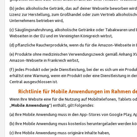
(b) jedes alkoholische Getränk, das auf deiner Webseite beworben wird
Lizenz zur Herstellung, zum Großhandel oder zum Vertrieb alkoholisch
Unternehmens betrieben wird,
(c) Säuglingsnahruhrung, alkoholische Getränke oder Tabakwaren und E
Webseiten in der EU und im Vereinigten Königreich wirbst,
(d) pflanzliche Raucherprodukte, wenn du für die Amazon-Webseite in B
(e) Produkte ohne medizinischen Verwendungszweck gemäß Anhang XVI 
Amazon-Webseite in Frankreich wirbst,
(f) jedes Produkt oder jede Dienstleistung, bei der es sich um ein Prod
erhältst eine Warnung, wenn ein Produkt oder eine Dienstleistung in de
Central ausgeschlossen ist.
Richtlinie für Mobile Anwendungen im Rahmen de
Wenn Ihre Website eine für die Nutzung auf Mobiltelefonen, Tablets 
„
Mobile Anwendung
“) enthält, gilt Folgendes:
(a) Ihre Mobile Anwendung muss in den App-Stores von Google Play, A
(b) Ihre Mobile Anwendung muss kostenlos heruntergeladen werden könn
(c) Ihre Mobile Anwendung muss originäre Inhalte haben,