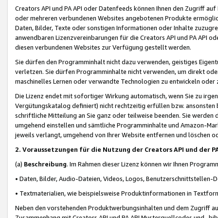
Creators API und PA API oder Datenfeeds können Ihnen den Zugriff auf D
oder mehreren verbundenen Websites angebotenen Produkte ermögliche
Daten, Bilder, Texte oder sonstigen Informationen oder Inhalte zuzugre
anwendbaren Lizenzvereinbarungen für die Creators API und PA API od
diesen verbundenen Websites zur Verfügung gestellt werden.
Sie dürfen den Programminhalt nicht dazu verwenden, geistiges Eigent
verletzen. Sie dürfen Programminhalte nicht verwenden, um direkt ode
maschinelles Lernen oder verwandte Technologien zu entwickeln oder zu
Die Lizenz endet mit sofortiger Wirkung automatisch, wenn Sie zu irg
Vergütungskatalog definiert) nicht rechtzeitig erfüllen bzw. ansonsten
schriftliche Mitteilung an Sie ganz oder teilweise beenden. Sie werden
umgehend einstellen und sämtliche Programminhalte und Amazon-Marke
jeweils verlangt, umgehend von Ihrer Website entfernen und löschen od
2. Voraussetzungen für die Nutzung der Creators API und der P
(a)
Beschreibung
. Im Rahmen dieser Lizenz können wir Ihnen Programmi
• Daten, Bilder, Audio-Dateien, Videos, Logos, Benutzerschnittstellen-
• Textmaterialien, wie beispielsweise Produktinformationen in Textfor
Neben den vorstehenden Produktwerbungsinhalten und dem Zugriff auf 
Zusammenhang mit Creators API und PA API Musterquellcodes und -bibli