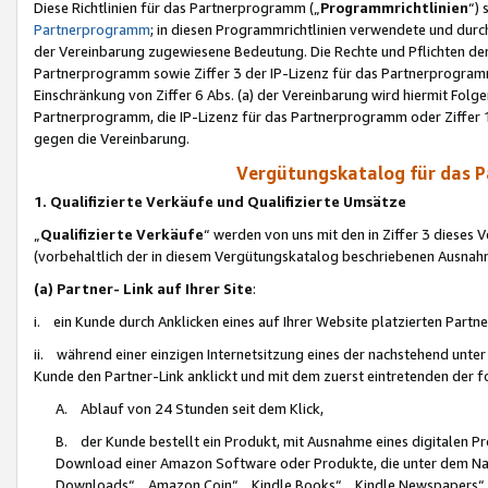
Diese Richtlinien für das Partnerprogramm („
Programmrichtlinien
“)
Partnerprogramm
; in diesen Programmrichtlinien verwendete und durch
der Vereinbarung zugewiesene Bedeutung. Die Rechte und Pflichten de
Partnerprogramm sowie Ziffer 3 der IP-Lizenz für das Partnerprogram
Einschränkung von Ziffer 6 Abs. (a) der Vereinbarung wird hiermit Fol
Partnerprogramm, die IP-Lizenz für das Partnerprogramm oder Ziffer 1
gegen die Vereinbarung.
Vergütungskatalog für das 
1. Qualifizierte Verkäufe und Qualifizierte Umsätze
„
Qualifizierte Verkäufe
“ werden von uns mit den in Ziffer 3 diese
(vorbehaltlich der in diesem Vergütungskatalog beschriebenen Ausnah
(a) Partner- Link auf Ihrer Site
:
i. ein Kunde durch Anklicken eines auf Ihrer Website platzierten Part
ii. während einer einzigen Internetsitzung eines der nachstehend unter (i)
Kunde den Partner-Link anklickt und mit dem zuerst eintretenden der f
A. Ablauf von 24 Stunden seit dem Klick,
B. der Kunde bestellt ein Produkt, mit Ausnahme eines digitalen P
Download einer Amazon Software oder Produkte, die unter dem N
Downloads“, „Amazon Coin“, „Kindle Books“, „Kindle Newspapers“, „